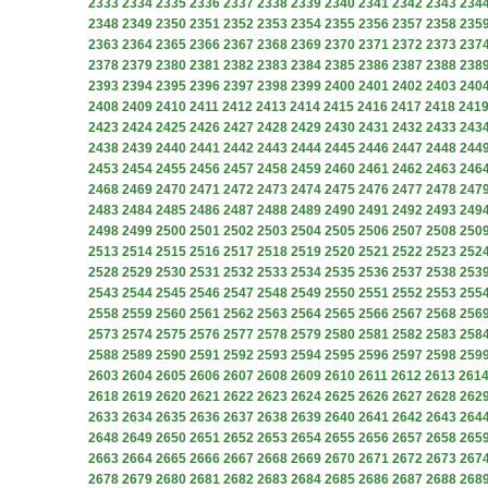
2333
2334
2335
2336
2337
2338
2339
2340
2341
2342
2343
234
2348
2349
2350
2351
2352
2353
2354
2355
2356
2357
2358
235
2363
2364
2365
2366
2367
2368
2369
2370
2371
2372
2373
237
2378
2379
2380
2381
2382
2383
2384
2385
2386
2387
2388
238
2393
2394
2395
2396
2397
2398
2399
2400
2401
2402
2403
240
2408
2409
2410
2411
2412
2413
2414
2415
2416
2417
2418
241
2423
2424
2425
2426
2427
2428
2429
2430
2431
2432
2433
243
2438
2439
2440
2441
2442
2443
2444
2445
2446
2447
2448
244
2453
2454
2455
2456
2457
2458
2459
2460
2461
2462
2463
246
2468
2469
2470
2471
2472
2473
2474
2475
2476
2477
2478
247
2483
2484
2485
2486
2487
2488
2489
2490
2491
2492
2493
249
2498
2499
2500
2501
2502
2503
2504
2505
2506
2507
2508
250
2513
2514
2515
2516
2517
2518
2519
2520
2521
2522
2523
252
2528
2529
2530
2531
2532
2533
2534
2535
2536
2537
2538
253
2543
2544
2545
2546
2547
2548
2549
2550
2551
2552
2553
255
2558
2559
2560
2561
2562
2563
2564
2565
2566
2567
2568
256
2573
2574
2575
2576
2577
2578
2579
2580
2581
2582
2583
258
2588
2589
2590
2591
2592
2593
2594
2595
2596
2597
2598
259
2603
2604
2605
2606
2607
2608
2609
2610
2611
2612
2613
261
2618
2619
2620
2621
2622
2623
2624
2625
2626
2627
2628
262
2633
2634
2635
2636
2637
2638
2639
2640
2641
2642
2643
264
2648
2649
2650
2651
2652
2653
2654
2655
2656
2657
2658
265
2663
2664
2665
2666
2667
2668
2669
2670
2671
2672
2673
267
2678
2679
2680
2681
2682
2683
2684
2685
2686
2687
2688
268