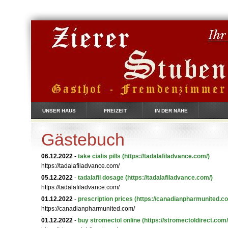
UNSER HAUS
FREIZEIT
IN DER NÄHE
Gästebuch
06.12.2022
-
take cialis pills
(https://tadalafiladvance.com/)
https://tadalafiladvance.com/
05.12.2022
-
tadalafil dosage
(https://tadalafiladvance.com/)
https://tadalafiladvance.com/
01.12.2022
-
prescription prices
(https://canadianpharmunited.c
https://canadianpharmunited.com/
01.12.2022
-
buy stromectol online
(https://stromectoldirect.com/