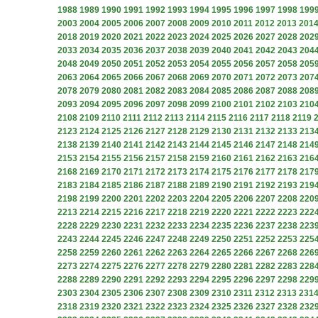
1988
1989
1990
1991
1992
1993
1994
1995
1996
1997
1998
199
2003
2004
2005
2006
2007
2008
2009
2010
2011
2012
2013
201
2018
2019
2020
2021
2022
2023
2024
2025
2026
2027
2028
202
2033
2034
2035
2036
2037
2038
2039
2040
2041
2042
2043
204
2048
2049
2050
2051
2052
2053
2054
2055
2056
2057
2058
205
2063
2064
2065
2066
2067
2068
2069
2070
2071
2072
2073
207
2078
2079
2080
2081
2082
2083
2084
2085
2086
2087
2088
208
2093
2094
2095
2096
2097
2098
2099
2100
2101
2102
2103
210
2108
2109
2110
2111
2112
2113
2114
2115
2116
2117
2118
2119
2123
2124
2125
2126
2127
2128
2129
2130
2131
2132
2133
213
2138
2139
2140
2141
2142
2143
2144
2145
2146
2147
2148
214
2153
2154
2155
2156
2157
2158
2159
2160
2161
2162
2163
216
2168
2169
2170
2171
2172
2173
2174
2175
2176
2177
2178
217
2183
2184
2185
2186
2187
2188
2189
2190
2191
2192
2193
219
2198
2199
2200
2201
2202
2203
2204
2205
2206
2207
2208
220
2213
2214
2215
2216
2217
2218
2219
2220
2221
2222
2223
222
2228
2229
2230
2231
2232
2233
2234
2235
2236
2237
2238
223
2243
2244
2245
2246
2247
2248
2249
2250
2251
2252
2253
225
2258
2259
2260
2261
2262
2263
2264
2265
2266
2267
2268
226
2273
2274
2275
2276
2277
2278
2279
2280
2281
2282
2283
228
2288
2289
2290
2291
2292
2293
2294
2295
2296
2297
2298
229
2303
2304
2305
2306
2307
2308
2309
2310
2311
2312
2313
231
2318
2319
2320
2321
2322
2323
2324
2325
2326
2327
2328
232