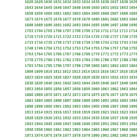
1628
1629
1630
1631
1632
1633
1634
1635
1636
1637
1638
163
1643
1644
1645
1646
1647
1648
1649
1650
1651
1652
1653
165
1658
1659
1660
1661
1662
1663
1664
1665
1666
1667
1668
166
1673
1674
1675
1676
1677
1678
1679
1680
1681
1682
1683
168
1688
1689
1690
1691
1692
1693
1694
1695
1696
1697
1698
169
1703
1704
1705
1706
1707
1708
1709
1710
1711
1712
1713
171
1718
1719
1720
1721
1722
1723
1724
1725
1726
1727
1728
172
1733
1734
1735
1736
1737
1738
1739
1740
1741
1742
1743
174
1748
1749
1750
1751
1752
1753
1754
1755
1756
1757
1758
175
1763
1764
1765
1766
1767
1768
1769
1770
1771
1772
1773
177
1778
1779
1780
1781
1782
1783
1784
1785
1786
1787
1788
178
1793
1794
1795
1796
1797
1798
1799
1800
1801
1802
1803
180
1808
1809
1810
1811
1812
1813
1814
1815
1816
1817
1818
181
1823
1824
1825
1826
1827
1828
1829
1830
1831
1832
1833
183
1838
1839
1840
1841
1842
1843
1844
1845
1846
1847
1848
184
1853
1854
1855
1856
1857
1858
1859
1860
1861
1862
1863
186
1868
1869
1870
1871
1872
1873
1874
1875
1876
1877
1878
187
1883
1884
1885
1886
1887
1888
1889
1890
1891
1892
1893
189
1898
1899
1900
1901
1902
1903
1904
1905
1906
1907
1908
190
1913
1914
1915
1916
1917
1918
1919
1920
1921
1922
1923
192
1928
1929
1930
1931
1932
1933
1934
1935
1936
1937
1938
193
1943
1944
1945
1946
1947
1948
1949
1950
1951
1952
1953
195
1958
1959
1960
1961
1962
1963
1964
1965
1966
1967
1968
196
1973
1974
1975
1976
1977
1978
1979
1980
1981
1982
1983
198