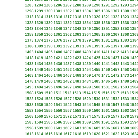
1283
1284
1285
1286
1287
1288
1289
1290
1291
1292
1293
129
1298
1299
1300
1301
1302
1303
1304
1305
1306
1307
1308
130
1313
1314
1315
1316
1317
1318
1319
1320
1321
1322
1323
132
1328
1329
1330
1331
1332
1333
1334
1335
1336
1337
1338
133
1343
1344
1345
1346
1347
1348
1349
1350
1351
1352
1353
135
1358
1359
1360
1361
1362
1363
1364
1365
1366
1367
1368
136
1373
1374
1375
1376
1377
1378
1379
1380
1381
1382
1383
138
1388
1389
1390
1391
1392
1393
1394
1395
1396
1397
1398
139
1403
1404
1405
1406
1407
1408
1409
1410
1411
1412
1413
141
1418
1419
1420
1421
1422
1423
1424
1425
1426
1427
1428
142
1433
1434
1435
1436
1437
1438
1439
1440
1441
1442
1443
144
1448
1449
1450
1451
1452
1453
1454
1455
1456
1457
1458
145
1463
1464
1465
1466
1467
1468
1469
1470
1471
1472
1473
147
1478
1479
1480
1481
1482
1483
1484
1485
1486
1487
1488
148
1493
1494
1495
1496
1497
1498
1499
1500
1501
1502
1503
150
1508
1509
1510
1511
1512
1513
1514
1515
1516
1517
1518
151
1523
1524
1525
1526
1527
1528
1529
1530
1531
1532
1533
153
1538
1539
1540
1541
1542
1543
1544
1545
1546
1547
1548
154
1553
1554
1555
1556
1557
1558
1559
1560
1561
1562
1563
156
1568
1569
1570
1571
1572
1573
1574
1575
1576
1577
1578
157
1583
1584
1585
1586
1587
1588
1589
1590
1591
1592
1593
159
1598
1599
1600
1601
1602
1603
1604
1605
1606
1607
1608
160
1613
1614
1615
1616
1617
1618
1619
1620
1621
1622
1623
162