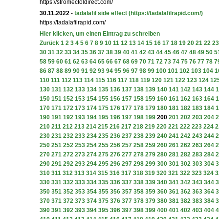
https://stromectoldirect.com/
30.11.2022
-
tadalafil side effect
(https://tadalafilrapid.com/)
https://tadalafilrapid.com/
Hier klicken, um einen Eintrag zu schreiben
Zurück
1
2
3
4
5
6
7
8
9
10
11
12
13
14
15
16
17
18
19
20
21
22
23
30
31
32
33
34
35
36
37
38
39
40
41
42
43
44
45
46
47
48
49
50
5
58
59
60
61
62
63
64
65
66
67
68
69
70
71
72
73
74
75
76
77
78
7
86
87
88
89
90
91
92
93
94
95
96
97
98
99
100
101
102
103
104
1
110
111
112
113
114
115
116
117
118
119
120
121
122
123
124
12
130
131
132
133
134
135
136
137
138
139
140
141
142
143
144
1
150
151
152
153
154
155
156
157
158
159
160
161
162
163
164
1
170
171
172
173
174
175
176
177
178
179
180
181
182
183
184
1
190
191
192
193
194
195
196
197
198
199
200
201
202
203
204
2
210
211
212
213
214
215
216
217
218
219
220
221
222
223
224
2
230
231
232
233
234
235
236
237
238
239
240
241
242
243
244
2
250
251
252
253
254
255
256
257
258
259
260
261
262
263
264
2
270
271
272
273
274
275
276
277
278
279
280
281
282
283
284
2
290
291
292
293
294
295
296
297
298
299
300
301
302
303
304
3
310
311
312
313
314
315
316
317
318
319
320
321
322
323
324
3
330
331
332
333
334
335
336
337
338
339
340
341
342
343
344
3
350
351
352
353
354
355
356
357
358
359
360
361
362
363
364
3
370
371
372
373
374
375
376
377
378
379
380
381
382
383
384
3
390
391
392
393
394
395
396
397
398
399
400
401
402
403
404
4