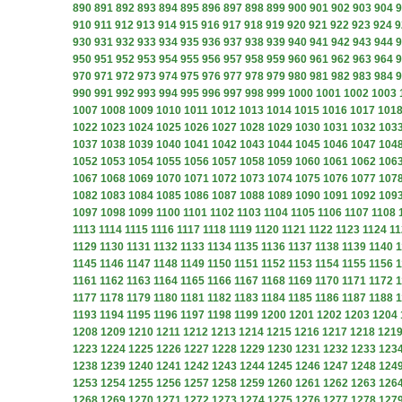
890
891
892
893
894
895
896
897
898
899
900
901
902
903
904
9
910
911
912
913
914
915
916
917
918
919
920
921
922
923
924
9
930
931
932
933
934
935
936
937
938
939
940
941
942
943
944
9
950
951
952
953
954
955
956
957
958
959
960
961
962
963
964
9
970
971
972
973
974
975
976
977
978
979
980
981
982
983
984
9
990
991
992
993
994
995
996
997
998
999
1000
1001
1002
1003
1007
1008
1009
1010
1011
1012
1013
1014
1015
1016
1017
101
1022
1023
1024
1025
1026
1027
1028
1029
1030
1031
1032
103
1037
1038
1039
1040
1041
1042
1043
1044
1045
1046
1047
104
1052
1053
1054
1055
1056
1057
1058
1059
1060
1061
1062
106
1067
1068
1069
1070
1071
1072
1073
1074
1075
1076
1077
107
1082
1083
1084
1085
1086
1087
1088
1089
1090
1091
1092
109
1097
1098
1099
1100
1101
1102
1103
1104
1105
1106
1107
1108
1113
1114
1115
1116
1117
1118
1119
1120
1121
1122
1123
1124
11
1129
1130
1131
1132
1133
1134
1135
1136
1137
1138
1139
1140
1
1145
1146
1147
1148
1149
1150
1151
1152
1153
1154
1155
1156
1
1161
1162
1163
1164
1165
1166
1167
1168
1169
1170
1171
1172
1
1177
1178
1179
1180
1181
1182
1183
1184
1185
1186
1187
1188
1
1193
1194
1195
1196
1197
1198
1199
1200
1201
1202
1203
1204
1208
1209
1210
1211
1212
1213
1214
1215
1216
1217
1218
121
1223
1224
1225
1226
1227
1228
1229
1230
1231
1232
1233
123
1238
1239
1240
1241
1242
1243
1244
1245
1246
1247
1248
124
1253
1254
1255
1256
1257
1258
1259
1260
1261
1262
1263
126
1268
1269
1270
1271
1272
1273
1274
1275
1276
1277
1278
127