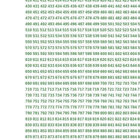
410
411
412
413
414
415
416
417
418
419
420
421
422
423
424
4
430
431
432
433
434
435
436
437
438
439
440
441
442
443
444
4
450
451
452
453
454
455
456
457
458
459
460
461
462
463
464
4
470
471
472
473
474
475
476
477
478
479
480
481
482
483
484
4
490
491
492
493
494
495
496
497
498
499
500
501
502
503
504
5
510
511
512
513
514
515
516
517
518
519
520
521
522
523
524
5
530
531
532
533
534
535
536
537
538
539
540
541
542
543
544
5
550
551
552
553
554
555
556
557
558
559
560
561
562
563
564
5
570
571
572
573
574
575
576
577
578
579
580
581
582
583
584
5
590
591
592
593
594
595
596
597
598
599
600
601
602
603
604
6
610
611
612
613
614
615
616
617
618
619
620
621
622
623
624
6
630
631
632
633
634
635
636
637
638
639
640
641
642
643
644
6
650
651
652
653
654
655
656
657
658
659
660
661
662
663
664
6
670
671
672
673
674
675
676
677
678
679
680
681
682
683
684
6
690
691
692
693
694
695
696
697
698
699
700
701
702
703
704
7
710
711
712
713
714
715
716
717
718
719
720
721
722
723
724
7
730
731
732
733
734
735
736
737
738
739
740
741
742
743
744
7
750
751
752
753
754
755
756
757
758
759
760
761
762
763
764
7
770
771
772
773
774
775
776
777
778
779
780
781
782
783
784
7
790
791
792
793
794
795
796
797
798
799
800
801
802
803
804
8
810
811
812
813
814
815
816
817
818
819
820
821
822
823
824
8
830
831
832
833
834
835
836
837
838
839
840
841
842
843
844
8
850
851
852
853
854
855
856
857
858
859
860
861
862
863
864
8
870
871
872
873
874
875
876
877
878
879
880
881
882
883
884
8