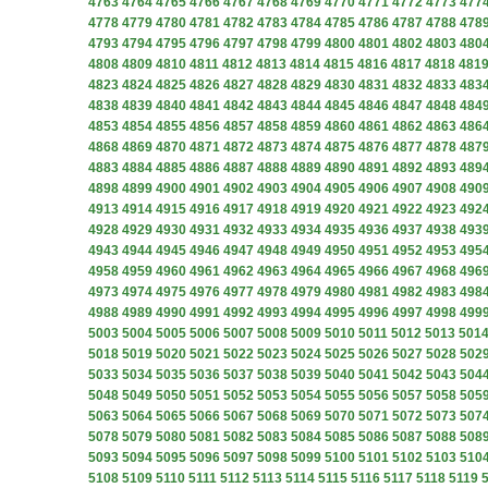
4763
4764
4765
4766
4767
4768
4769
4770
4771
4772
4773
477
4778
4779
4780
4781
4782
4783
4784
4785
4786
4787
4788
478
4793
4794
4795
4796
4797
4798
4799
4800
4801
4802
4803
480
4808
4809
4810
4811
4812
4813
4814
4815
4816
4817
4818
481
4823
4824
4825
4826
4827
4828
4829
4830
4831
4832
4833
483
4838
4839
4840
4841
4842
4843
4844
4845
4846
4847
4848
484
4853
4854
4855
4856
4857
4858
4859
4860
4861
4862
4863
486
4868
4869
4870
4871
4872
4873
4874
4875
4876
4877
4878
487
4883
4884
4885
4886
4887
4888
4889
4890
4891
4892
4893
489
4898
4899
4900
4901
4902
4903
4904
4905
4906
4907
4908
490
4913
4914
4915
4916
4917
4918
4919
4920
4921
4922
4923
492
4928
4929
4930
4931
4932
4933
4934
4935
4936
4937
4938
493
4943
4944
4945
4946
4947
4948
4949
4950
4951
4952
4953
495
4958
4959
4960
4961
4962
4963
4964
4965
4966
4967
4968
496
4973
4974
4975
4976
4977
4978
4979
4980
4981
4982
4983
498
4988
4989
4990
4991
4992
4993
4994
4995
4996
4997
4998
499
5003
5004
5005
5006
5007
5008
5009
5010
5011
5012
5013
501
5018
5019
5020
5021
5022
5023
5024
5025
5026
5027
5028
502
5033
5034
5035
5036
5037
5038
5039
5040
5041
5042
5043
504
5048
5049
5050
5051
5052
5053
5054
5055
5056
5057
5058
505
5063
5064
5065
5066
5067
5068
5069
5070
5071
5072
5073
507
5078
5079
5080
5081
5082
5083
5084
5085
5086
5087
5088
508
5093
5094
5095
5096
5097
5098
5099
5100
5101
5102
5103
510
5108
5109
5110
5111
5112
5113
5114
5115
5116
5117
5118
5119