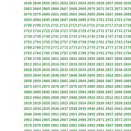
2648
2649
2650
2651
2652
2653
2654
2655
2656
2657
2658
265
2663
2664
2665
2666
2667
2668
2669
2670
2671
2672
2673
267
2678
2679
2680
2681
2682
2683
2684
2685
2686
2687
2688
268
2693
2694
2695
2696
2697
2698
2699
2700
2701
2702
2703
270
2708
2709
2710
2711
2712
2713
2714
2715
2716
2717
2718
271
2723
2724
2725
2726
2727
2728
2729
2730
2731
2732
2733
273
2738
2739
2740
2741
2742
2743
2744
2745
2746
2747
2748
274
2753
2754
2755
2756
2757
2758
2759
2760
2761
2762
2763
276
2768
2769
2770
2771
2772
2773
2774
2775
2776
2777
2778
277
2783
2784
2785
2786
2787
2788
2789
2790
2791
2792
2793
279
2798
2799
2800
2801
2802
2803
2804
2805
2806
2807
2808
280
2813
2814
2815
2816
2817
2818
2819
2820
2821
2822
2823
282
2828
2829
2830
2831
2832
2833
2834
2835
2836
2837
2838
283
2843
2844
2845
2846
2847
2848
2849
2850
2851
2852
2853
285
2858
2859
2860
2861
2862
2863
2864
2865
2866
2867
2868
286
2873
2874
2875
2876
2877
2878
2879
2880
2881
2882
2883
288
2888
2889
2890
2891
2892
2893
2894
2895
2896
2897
2898
289
2903
2904
2905
2906
2907
2908
2909
2910
2911
2912
2913
291
2918
2919
2920
2921
2922
2923
2924
2925
2926
2927
2928
292
2933
2934
2935
2936
2937
2938
2939
2940
2941
2942
2943
294
2948
2949
2950
2951
2952
2953
2954
2955
2956
2957
2958
295
2963
2964
2965
2966
2967
2968
2969
2970
2971
2972
2973
297
2978
2979
2980
2981
2982
2983
2984
2985
2986
2987
2988
298