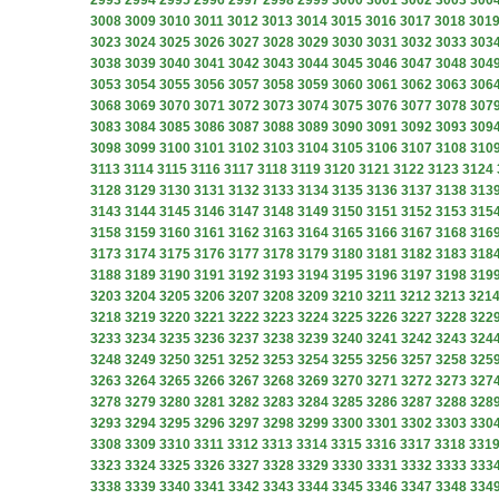
2993
2994
2995
2996
2997
2998
2999
3000
3001
3002
3003
300
3008
3009
3010
3011
3012
3013
3014
3015
3016
3017
3018
301
3023
3024
3025
3026
3027
3028
3029
3030
3031
3032
3033
303
3038
3039
3040
3041
3042
3043
3044
3045
3046
3047
3048
304
3053
3054
3055
3056
3057
3058
3059
3060
3061
3062
3063
306
3068
3069
3070
3071
3072
3073
3074
3075
3076
3077
3078
307
3083
3084
3085
3086
3087
3088
3089
3090
3091
3092
3093
309
3098
3099
3100
3101
3102
3103
3104
3105
3106
3107
3108
310
3113
3114
3115
3116
3117
3118
3119
3120
3121
3122
3123
3124
3128
3129
3130
3131
3132
3133
3134
3135
3136
3137
3138
313
3143
3144
3145
3146
3147
3148
3149
3150
3151
3152
3153
315
3158
3159
3160
3161
3162
3163
3164
3165
3166
3167
3168
316
3173
3174
3175
3176
3177
3178
3179
3180
3181
3182
3183
318
3188
3189
3190
3191
3192
3193
3194
3195
3196
3197
3198
319
3203
3204
3205
3206
3207
3208
3209
3210
3211
3212
3213
321
3218
3219
3220
3221
3222
3223
3224
3225
3226
3227
3228
322
3233
3234
3235
3236
3237
3238
3239
3240
3241
3242
3243
324
3248
3249
3250
3251
3252
3253
3254
3255
3256
3257
3258
325
3263
3264
3265
3266
3267
3268
3269
3270
3271
3272
3273
327
3278
3279
3280
3281
3282
3283
3284
3285
3286
3287
3288
328
3293
3294
3295
3296
3297
3298
3299
3300
3301
3302
3303
330
3308
3309
3310
3311
3312
3313
3314
3315
3316
3317
3318
331
3323
3324
3325
3326
3327
3328
3329
3330
3331
3332
3333
333
3338
3339
3340
3341
3342
3343
3344
3345
3346
3347
3348
334