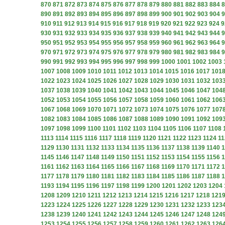
870
871
872
873
874
875
876
877
878
879
880
881
882
883
884
8
890
891
892
893
894
895
896
897
898
899
900
901
902
903
904
9
910
911
912
913
914
915
916
917
918
919
920
921
922
923
924
9
930
931
932
933
934
935
936
937
938
939
940
941
942
943
944
9
950
951
952
953
954
955
956
957
958
959
960
961
962
963
964
9
970
971
972
973
974
975
976
977
978
979
980
981
982
983
984
9
990
991
992
993
994
995
996
997
998
999
1000
1001
1002
1003
1007
1008
1009
1010
1011
1012
1013
1014
1015
1016
1017
101
1022
1023
1024
1025
1026
1027
1028
1029
1030
1031
1032
103
1037
1038
1039
1040
1041
1042
1043
1044
1045
1046
1047
104
1052
1053
1054
1055
1056
1057
1058
1059
1060
1061
1062
106
1067
1068
1069
1070
1071
1072
1073
1074
1075
1076
1077
107
1082
1083
1084
1085
1086
1087
1088
1089
1090
1091
1092
109
1097
1098
1099
1100
1101
1102
1103
1104
1105
1106
1107
1108
1113
1114
1115
1116
1117
1118
1119
1120
1121
1122
1123
1124
11
1129
1130
1131
1132
1133
1134
1135
1136
1137
1138
1139
1140
1
1145
1146
1147
1148
1149
1150
1151
1152
1153
1154
1155
1156
1
1161
1162
1163
1164
1165
1166
1167
1168
1169
1170
1171
1172
1
1177
1178
1179
1180
1181
1182
1183
1184
1185
1186
1187
1188
1
1193
1194
1195
1196
1197
1198
1199
1200
1201
1202
1203
1204
1208
1209
1210
1211
1212
1213
1214
1215
1216
1217
1218
121
1223
1224
1225
1226
1227
1228
1229
1230
1231
1232
1233
123
1238
1239
1240
1241
1242
1243
1244
1245
1246
1247
1248
124
1253
1254
1255
1256
1257
1258
1259
1260
1261
1262
1263
126