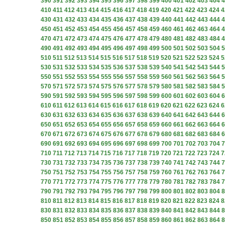
390
391
392
393
394
395
396
397
398
399
400
401
402
403
404
4
410
411
412
413
414
415
416
417
418
419
420
421
422
423
424
4
430
431
432
433
434
435
436
437
438
439
440
441
442
443
444
4
450
451
452
453
454
455
456
457
458
459
460
461
462
463
464
4
470
471
472
473
474
475
476
477
478
479
480
481
482
483
484
4
490
491
492
493
494
495
496
497
498
499
500
501
502
503
504
5
510
511
512
513
514
515
516
517
518
519
520
521
522
523
524
5
530
531
532
533
534
535
536
537
538
539
540
541
542
543
544
5
550
551
552
553
554
555
556
557
558
559
560
561
562
563
564
5
570
571
572
573
574
575
576
577
578
579
580
581
582
583
584
5
590
591
592
593
594
595
596
597
598
599
600
601
602
603
604
6
610
611
612
613
614
615
616
617
618
619
620
621
622
623
624
6
630
631
632
633
634
635
636
637
638
639
640
641
642
643
644
6
650
651
652
653
654
655
656
657
658
659
660
661
662
663
664
6
670
671
672
673
674
675
676
677
678
679
680
681
682
683
684
6
690
691
692
693
694
695
696
697
698
699
700
701
702
703
704
7
710
711
712
713
714
715
716
717
718
719
720
721
722
723
724
7
730
731
732
733
734
735
736
737
738
739
740
741
742
743
744
7
750
751
752
753
754
755
756
757
758
759
760
761
762
763
764
7
770
771
772
773
774
775
776
777
778
779
780
781
782
783
784
7
790
791
792
793
794
795
796
797
798
799
800
801
802
803
804
8
810
811
812
813
814
815
816
817
818
819
820
821
822
823
824
8
830
831
832
833
834
835
836
837
838
839
840
841
842
843
844
8
850
851
852
853
854
855
856
857
858
859
860
861
862
863
864
8