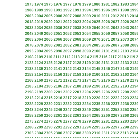
1973
1974
1975
1976
1977
1978
1979
1980
1981
1982
1983
198
1988
1989
1990
1991
1992
1993
1994
1995
1996
1997
1998
199
2003
2004
2005
2006
2007
2008
2009
2010
2011
2012
2013
201
2018
2019
2020
2021
2022
2023
2024
2025
2026
2027
2028
202
2033
2034
2035
2036
2037
2038
2039
2040
2041
2042
2043
204
2048
2049
2050
2051
2052
2053
2054
2055
2056
2057
2058
205
2063
2064
2065
2066
2067
2068
2069
2070
2071
2072
2073
207
2078
2079
2080
2081
2082
2083
2084
2085
2086
2087
2088
208
2093
2094
2095
2096
2097
2098
2099
2100
2101
2102
2103
210
2108
2109
2110
2111
2112
2113
2114
2115
2116
2117
2118
2119
2123
2124
2125
2126
2127
2128
2129
2130
2131
2132
2133
213
2138
2139
2140
2141
2142
2143
2144
2145
2146
2147
2148
214
2153
2154
2155
2156
2157
2158
2159
2160
2161
2162
2163
216
2168
2169
2170
2171
2172
2173
2174
2175
2176
2177
2178
217
2183
2184
2185
2186
2187
2188
2189
2190
2191
2192
2193
219
2198
2199
2200
2201
2202
2203
2204
2205
2206
2207
2208
220
2213
2214
2215
2216
2217
2218
2219
2220
2221
2222
2223
222
2228
2229
2230
2231
2232
2233
2234
2235
2236
2237
2238
223
2243
2244
2245
2246
2247
2248
2249
2250
2251
2252
2253
225
2258
2259
2260
2261
2262
2263
2264
2265
2266
2267
2268
226
2273
2274
2275
2276
2277
2278
2279
2280
2281
2282
2283
228
2288
2289
2290
2291
2292
2293
2294
2295
2296
2297
2298
229
2303
2304
2305
2306
2307
2308
2309
2310
2311
2312
2313
231