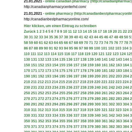
21.01.2021
-
online canadian pharmacy
(http://canadianpharmac
http://canadianpharmacycenterhd.com/
21.01.2021
-
online pharmacy
(http://canadianbestpharmacyonli
http://canadianbestpharmacyonline.com/
Hier klicken, um einen Eintrag zu schreiben
Zurück
1
2
3
4
5
6
7
8
9
10
11
12
13
14
15
16
17
18
19
20
21
22
23
30
31
32
33
34
35
36
37
38
39
40
41
42
43
44
45
46
47
48
49
50
5
58
59
60
61
62
63
64
65
66
67
68
69
70
71
72
73
74
75
76
77
78
7
86
87
88
89
90
91
92
93
94
95
96
97
98
99
100
101
102
103
104
1
110
111
112
113
114
115
116
117
118
119
120
121
122
123
124
12
130
131
132
133
134
135
136
137
138
139
140
141
142
143
144
1
150
151
152
153
154
155
156
157
158
159
160
161
162
163
164
1
170
171
172
173
174
175
176
177
178
179
180
181
182
183
184
1
190
191
192
193
194
195
196
197
198
199
200
201
202
203
204
2
210
211
212
213
214
215
216
217
218
219
220
221
222
223
224
2
230
231
232
233
234
235
236
237
238
239
240
241
242
243
244
2
250
251
252
253
254
255
256
257
258
259
260
261
262
263
264
2
270
271
272
273
274
275
276
277
278
279
280
281
282
283
284
2
290
291
292
293
294
295
296
297
298
299
300
301
302
303
304
3
310
311
312
313
314
315
316
317
318
319
320
321
322
323
324
3
330
331
332
333
334
335
336
337
338
339
340
341
342
343
344
3
350
351
352
353
354
355
356
357
358
359
360
361
362
363
364
3
370
371
372
373
374
375
376
377
378
379
380
381
382
383
384
3