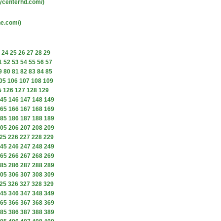
ycenterhd.com/)
ne.com/)
24
25
26
27
28
29
1
52
53
54
55
56
57
9
80
81
82
83
84
85
05
106
107
108
109
5
126
127
128
129
45
146
147
148
149
65
166
167
168
169
85
186
187
188
189
05
206
207
208
209
25
226
227
228
229
45
246
247
248
249
65
266
267
268
269
85
286
287
288
289
05
306
307
308
309
25
326
327
328
329
45
346
347
348
349
65
366
367
368
369
85
386
387
388
389