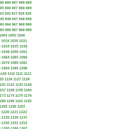
85
886
887
888
889
05
906
907
908
909
25
926
927
928
929
45
946
947
948
949
65
966
967
968
969
85
986
987
988
989
1004
1005
1006
8
1019
1020
1021
3
1034
1035
1036
8
1049
1050
1051
3
1064
1065
1066
8
1079
1080
1081
3
1094
1095
1096
1109
1110
1111
1112
25
1126
1127
1128
141
1142
1143
1144
157
1158
1159
1160
173
1174
1175
1176
189
1190
1191
1192
1205
1206
1207
9
1220
1221
1222
4
1235
1236
1237
9
1250
1251
1252
4
1265
1266
1267