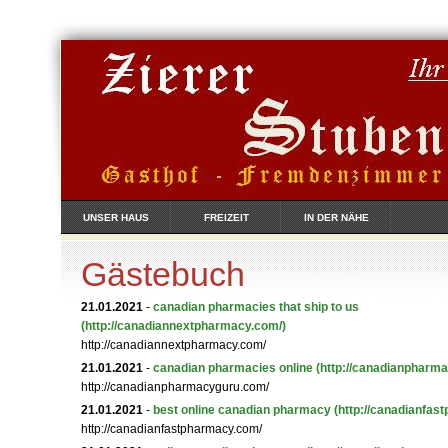
UNSER HAUS
FREIZEIT
IN DER NÄHE
Gästebuch
21.01.2021
-
canadian pharmacies that ship to us
(http://canadiannextpharmacy.com/)
http://canadiannextpharmacy.com/
21.01.2021
-
canadian pharmacies online
(http://canadianpharm
http://canadianpharmacyguru.com/
21.01.2021
-
best online canadian pharmacy
(http://canadianfas
http://canadianfastpharmacy.com/