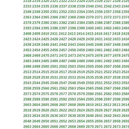
2318
2319
2320
2321
2322
2323
2324
2325
2326
2327
2328
232
2333
2334
2335
2336
2337
2338
2339
2340
2341
2342
2343
234
2348
2349
2350
2351
2352
2353
2354
2355
2356
2357
2358
235
2363
2364
2365
2366
2367
2368
2369
2370
2371
2372
2373
237
2378
2379
2380
2381
2382
2383
2384
2385
2386
2387
2388
238
2393
2394
2395
2396
2397
2398
2399
2400
2401
2402
2403
240
2408
2409
2410
2411
2412
2413
2414
2415
2416
2417
2418
241
2423
2424
2425
2426
2427
2428
2429
2430
2431
2432
2433
243
2438
2439
2440
2441
2442
2443
2444
2445
2446
2447
2448
244
2453
2454
2455
2456
2457
2458
2459
2460
2461
2462
2463
246
2468
2469
2470
2471
2472
2473
2474
2475
2476
2477
2478
247
2483
2484
2485
2486
2487
2488
2489
2490
2491
2492
2493
249
2498
2499
2500
2501
2502
2503
2504
2505
2506
2507
2508
250
2513
2514
2515
2516
2517
2518
2519
2520
2521
2522
2523
252
2528
2529
2530
2531
2532
2533
2534
2535
2536
2537
2538
253
2543
2544
2545
2546
2547
2548
2549
2550
2551
2552
2553
255
2558
2559
2560
2561
2562
2563
2564
2565
2566
2567
2568
256
2573
2574
2575
2576
2577
2578
2579
2580
2581
2582
2583
258
2588
2589
2590
2591
2592
2593
2594
2595
2596
2597
2598
259
2603
2604
2605
2606
2607
2608
2609
2610
2611
2612
2613
261
2618
2619
2620
2621
2622
2623
2624
2625
2626
2627
2628
262
2633
2634
2635
2636
2637
2638
2639
2640
2641
2642
2643
264
2648
2649
2650
2651
2652
2653
2654
2655
2656
2657
2658
265
2663
2664
2665
2666
2667
2668
2669
2670
2671
2672
2673
267