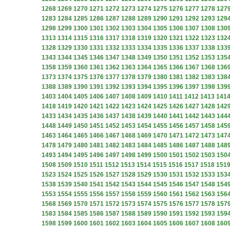
1268
1269
1270
1271
1272
1273
1274
1275
1276
1277
1278
127
1283
1284
1285
1286
1287
1288
1289
1290
1291
1292
1293
129
1298
1299
1300
1301
1302
1303
1304
1305
1306
1307
1308
130
1313
1314
1315
1316
1317
1318
1319
1320
1321
1322
1323
132
1328
1329
1330
1331
1332
1333
1334
1335
1336
1337
1338
133
1343
1344
1345
1346
1347
1348
1349
1350
1351
1352
1353
135
1358
1359
1360
1361
1362
1363
1364
1365
1366
1367
1368
136
1373
1374
1375
1376
1377
1378
1379
1380
1381
1382
1383
138
1388
1389
1390
1391
1392
1393
1394
1395
1396
1397
1398
139
1403
1404
1405
1406
1407
1408
1409
1410
1411
1412
1413
141
1418
1419
1420
1421
1422
1423
1424
1425
1426
1427
1428
142
1433
1434
1435
1436
1437
1438
1439
1440
1441
1442
1443
144
1448
1449
1450
1451
1452
1453
1454
1455
1456
1457
1458
145
1463
1464
1465
1466
1467
1468
1469
1470
1471
1472
1473
147
1478
1479
1480
1481
1482
1483
1484
1485
1486
1487
1488
148
1493
1494
1495
1496
1497
1498
1499
1500
1501
1502
1503
150
1508
1509
1510
1511
1512
1513
1514
1515
1516
1517
1518
151
1523
1524
1525
1526
1527
1528
1529
1530
1531
1532
1533
153
1538
1539
1540
1541
1542
1543
1544
1545
1546
1547
1548
154
1553
1554
1555
1556
1557
1558
1559
1560
1561
1562
1563
156
1568
1569
1570
1571
1572
1573
1574
1575
1576
1577
1578
157
1583
1584
1585
1586
1587
1588
1589
1590
1591
1592
1593
159
1598
1599
1600
1601
1602
1603
1604
1605
1606
1607
1608
160