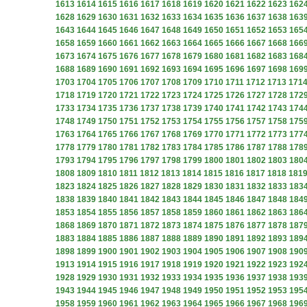
1613
1614
1615
1616
1617
1618
1619
1620
1621
1622
1623
162
1628
1629
1630
1631
1632
1633
1634
1635
1636
1637
1638
163
1643
1644
1645
1646
1647
1648
1649
1650
1651
1652
1653
165
1658
1659
1660
1661
1662
1663
1664
1665
1666
1667
1668
166
1673
1674
1675
1676
1677
1678
1679
1680
1681
1682
1683
168
1688
1689
1690
1691
1692
1693
1694
1695
1696
1697
1698
169
1703
1704
1705
1706
1707
1708
1709
1710
1711
1712
1713
171
1718
1719
1720
1721
1722
1723
1724
1725
1726
1727
1728
172
1733
1734
1735
1736
1737
1738
1739
1740
1741
1742
1743
174
1748
1749
1750
1751
1752
1753
1754
1755
1756
1757
1758
175
1763
1764
1765
1766
1767
1768
1769
1770
1771
1772
1773
177
1778
1779
1780
1781
1782
1783
1784
1785
1786
1787
1788
178
1793
1794
1795
1796
1797
1798
1799
1800
1801
1802
1803
180
1808
1809
1810
1811
1812
1813
1814
1815
1816
1817
1818
181
1823
1824
1825
1826
1827
1828
1829
1830
1831
1832
1833
183
1838
1839
1840
1841
1842
1843
1844
1845
1846
1847
1848
184
1853
1854
1855
1856
1857
1858
1859
1860
1861
1862
1863
186
1868
1869
1870
1871
1872
1873
1874
1875
1876
1877
1878
187
1883
1884
1885
1886
1887
1888
1889
1890
1891
1892
1893
189
1898
1899
1900
1901
1902
1903
1904
1905
1906
1907
1908
190
1913
1914
1915
1916
1917
1918
1919
1920
1921
1922
1923
192
1928
1929
1930
1931
1932
1933
1934
1935
1936
1937
1938
193
1943
1944
1945
1946
1947
1948
1949
1950
1951
1952
1953
195
1958
1959
1960
1961
1962
1963
1964
1965
1966
1967
1968
196