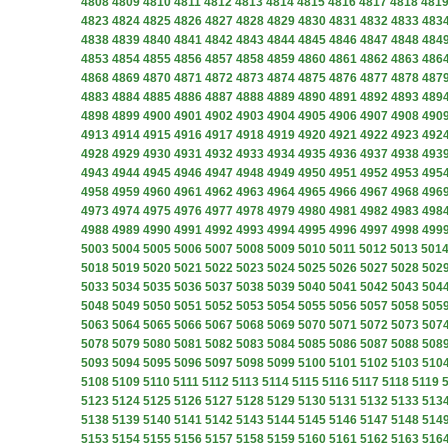
4808
4809
4810
4811
4812
4813
4814
4815
4816
4817
4818
481
4823
4824
4825
4826
4827
4828
4829
4830
4831
4832
4833
483
4838
4839
4840
4841
4842
4843
4844
4845
4846
4847
4848
484
4853
4854
4855
4856
4857
4858
4859
4860
4861
4862
4863
486
4868
4869
4870
4871
4872
4873
4874
4875
4876
4877
4878
487
4883
4884
4885
4886
4887
4888
4889
4890
4891
4892
4893
489
4898
4899
4900
4901
4902
4903
4904
4905
4906
4907
4908
490
4913
4914
4915
4916
4917
4918
4919
4920
4921
4922
4923
492
4928
4929
4930
4931
4932
4933
4934
4935
4936
4937
4938
493
4943
4944
4945
4946
4947
4948
4949
4950
4951
4952
4953
495
4958
4959
4960
4961
4962
4963
4964
4965
4966
4967
4968
496
4973
4974
4975
4976
4977
4978
4979
4980
4981
4982
4983
498
4988
4989
4990
4991
4992
4993
4994
4995
4996
4997
4998
499
5003
5004
5005
5006
5007
5008
5009
5010
5011
5012
5013
501
5018
5019
5020
5021
5022
5023
5024
5025
5026
5027
5028
502
5033
5034
5035
5036
5037
5038
5039
5040
5041
5042
5043
504
5048
5049
5050
5051
5052
5053
5054
5055
5056
5057
5058
505
5063
5064
5065
5066
5067
5068
5069
5070
5071
5072
5073
507
5078
5079
5080
5081
5082
5083
5084
5085
5086
5087
5088
508
5093
5094
5095
5096
5097
5098
5099
5100
5101
5102
5103
510
5108
5109
5110
5111
5112
5113
5114
5115
5116
5117
5118
5119
5123
5124
5125
5126
5127
5128
5129
5130
5131
5132
5133
513
5138
5139
5140
5141
5142
5143
5144
5145
5146
5147
5148
514
5153
5154
5155
5156
5157
5158
5159
5160
5161
5162
5163
516