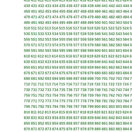
410
411
412
413
414
415
416
417
418
419
420
421
422
423
424
4
430
431
432
433
434
435
436
437
438
439
440
441
442
443
444
4
450
451
452
453
454
455
456
457
458
459
460
461
462
463
464
4
470
471
472
473
474
475
476
477
478
479
480
481
482
483
484
4
490
491
492
493
494
495
496
497
498
499
500
501
502
503
504
5
510
511
512
513
514
515
516
517
518
519
520
521
522
523
524
5
530
531
532
533
534
535
536
537
538
539
540
541
542
543
544
5
550
551
552
553
554
555
556
557
558
559
560
561
562
563
564
5
570
571
572
573
574
575
576
577
578
579
580
581
582
583
584
5
590
591
592
593
594
595
596
597
598
599
600
601
602
603
604
6
610
611
612
613
614
615
616
617
618
619
620
621
622
623
624
6
630
631
632
633
634
635
636
637
638
639
640
641
642
643
644
6
650
651
652
653
654
655
656
657
658
659
660
661
662
663
664
6
670
671
672
673
674
675
676
677
678
679
680
681
682
683
684
6
690
691
692
693
694
695
696
697
698
699
700
701
702
703
704
7
710
711
712
713
714
715
716
717
718
719
720
721
722
723
724
7
730
731
732
733
734
735
736
737
738
739
740
741
742
743
744
7
750
751
752
753
754
755
756
757
758
759
760
761
762
763
764
7
770
771
772
773
774
775
776
777
778
779
780
781
782
783
784
7
790
791
792
793
794
795
796
797
798
799
800
801
802
803
804
8
810
811
812
813
814
815
816
817
818
819
820
821
822
823
824
8
830
831
832
833
834
835
836
837
838
839
840
841
842
843
844
8
850
851
852
853
854
855
856
857
858
859
860
861
862
863
864
8
870
871
872
873
874
875
876
877
878
879
880
881
882
883
884
8