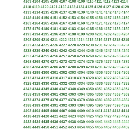
4103
4104
4105
4106
4107
4108
4109
4110
4111
4112
4113
4114
4118
4119
4120
4121
4122
4123
4124
4125
4126
4127
4128
4129
4133
4134
4135
4136
4137
4138
4139
4140
4141
4142
4143
414
4148
4149
4150
4151
4152
4153
4154
4155
4156
4157
4158
415
4163
4164
4165
4166
4167
4168
4169
4170
4171
4172
4173
417
4178
4179
4180
4181
4182
4183
4184
4185
4186
4187
4188
418
4193
4194
4195
4196
4197
4198
4199
4200
4201
4202
4203
420
4208
4209
4210
4211
4212
4213
4214
4215
4216
4217
4218
421
4223
4224
4225
4226
4227
4228
4229
4230
4231
4232
4233
423
4238
4239
4240
4241
4242
4243
4244
4245
4246
4247
4248
424
4253
4254
4255
4256
4257
4258
4259
4260
4261
4262
4263
426
4268
4269
4270
4271
4272
4273
4274
4275
4276
4277
4278
427
4283
4284
4285
4286
4287
4288
4289
4290
4291
4292
4293
429
4298
4299
4300
4301
4302
4303
4304
4305
4306
4307
4308
430
4313
4314
4315
4316
4317
4318
4319
4320
4321
4322
4323
432
4328
4329
4330
4331
4332
4333
4334
4335
4336
4337
4338
433
4343
4344
4345
4346
4347
4348
4349
4350
4351
4352
4353
435
4358
4359
4360
4361
4362
4363
4364
4365
4366
4367
4368
436
4373
4374
4375
4376
4377
4378
4379
4380
4381
4382
4383
438
4388
4389
4390
4391
4392
4393
4394
4395
4396
4397
4398
439
4403
4404
4405
4406
4407
4408
4409
4410
4411
4412
4413
441
4418
4419
4420
4421
4422
4423
4424
4425
4426
4427
4428
442
4433
4434
4435
4436
4437
4438
4439
4440
4441
4442
4443
444
4448
4449
4450
4451
4452
4453
4454
4455
4456
4457
4458
445