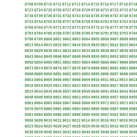
8708
8709
8710
8711
8712
8713
8714
8715
8716
8717
8718
871
8723
8724
8725
8726
8727
8728
8729
8730
8731
8732
8733
873
8738
8739
8740
8741
8742
8743
8744
8745
8746
8747
8748
874
8753
8754
8755
8756
8757
8758
8759
8760
8761
8762
8763
876
8768
8769
8770
8771
8772
8773
8774
8775
8776
8777
8778
877
8783
8784
8785
8786
8787
8788
8789
8790
8791
8792
8793
879
8798
8799
8800
8801
8802
8803
8804
8805
8806
8807
8808
880
8813
8814
8815
8816
8817
8818
8819
8820
8821
8822
8823
882
8828
8829
8830
8831
8832
8833
8834
8835
8836
8837
8838
883
8843
8844
8845
8846
8847
8848
8849
8850
8851
8852
8853
885
8858
8859
8860
8861
8862
8863
8864
8865
8866
8867
8868
886
8873
8874
8875
8876
8877
8878
8879
8880
8881
8882
8883
888
8888
8889
8890
8891
8892
8893
8894
8895
8896
8897
8898
889
8903
8904
8905
8906
8907
8908
8909
8910
8911
8912
8913
891
8918
8919
8920
8921
8922
8923
8924
8925
8926
8927
8928
892
8933
8934
8935
8936
8937
8938
8939
8940
8941
8942
8943
894
8948
8949
8950
8951
8952
8953
8954
8955
8956
8957
8958
895
8963
8964
8965
8966
8967
8968
8969
8970
8971
8972
8973
897
8978
8979
8980
8981
8982
8983
8984
8985
8986
8987
8988
898
8993
8994
8995
8996
8997
8998
8999
9000
9001
9002
9003
900
9008
9009
9010
9011
9012
9013
9014
9015
9016
9017
9018
901
9023
9024
9025
9026
9027
9028
9029
9030
9031
9032
9033
903
9038
9039
9040
9041
9042
9043
9044
9045
9046
9047
9048
904