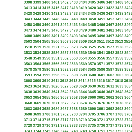
3398
3399
3400
3401
3402
3403
3404
3405
3406
3407
3408
340
3413
3414
3415
3416
3417
3418
3419
3420
3421
3422
3423
342
3428
3429
3430
3431
3432
3433
3434
3435
3436
3437
3438
343
3443
3444
3445
3446
3447
3448
3449
3450
3451
3452
3453
345
3458
3459
3460
3461
3462
3463
3464
3465
3466
3467
3468
346
3473
3474
3475
3476
3477
3478
3479
3480
3481
3482
3483
348
3488
3489
3490
3491
3492
3493
3494
3495
3496
3497
3498
349
3503
3504
3505
3506
3507
3508
3509
3510
3511
3512
3513
351
3518
3519
3520
3521
3522
3523
3524
3525
3526
3527
3528
352
3533
3534
3535
3536
3537
3538
3539
3540
3541
3542
3543
354
3548
3549
3550
3551
3552
3553
3554
3555
3556
3557
3558
355
3563
3564
3565
3566
3567
3568
3569
3570
3571
3572
3573
357
3578
3579
3580
3581
3582
3583
3584
3585
3586
3587
3588
358
3593
3594
3595
3596
3597
3598
3599
3600
3601
3602
3603
360
3608
3609
3610
3611
3612
3613
3614
3615
3616
3617
3618
361
3623
3624
3625
3626
3627
3628
3629
3630
3631
3632
3633
363
3638
3639
3640
3641
3642
3643
3644
3645
3646
3647
3648
364
3653
3654
3655
3656
3657
3658
3659
3660
3661
3662
3663
366
3668
3669
3670
3671
3672
3673
3674
3675
3676
3677
3678
367
3683
3684
3685
3686
3687
3688
3689
3690
3691
3692
3693
369
3698
3699
3700
3701
3702
3703
3704
3705
3706
3707
3708
370
3713
3714
3715
3716
3717
3718
3719
3720
3721
3722
3723
372
3728
3729
3730
3731
3732
3733
3734
3735
3736
3737
3738
373
3743
3744
3745
3746
3747
3748
3749
3750
3751
3752
3753
375