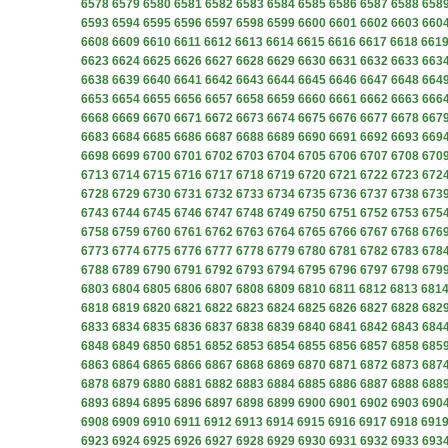
6578
6579
6580
6581
6582
6583
6584
6585
6586
6587
6588
658
6593
6594
6595
6596
6597
6598
6599
6600
6601
6602
6603
660
6608
6609
6610
6611
6612
6613
6614
6615
6616
6617
6618
661
6623
6624
6625
6626
6627
6628
6629
6630
6631
6632
6633
663
6638
6639
6640
6641
6642
6643
6644
6645
6646
6647
6648
664
6653
6654
6655
6656
6657
6658
6659
6660
6661
6662
6663
666
6668
6669
6670
6671
6672
6673
6674
6675
6676
6677
6678
667
6683
6684
6685
6686
6687
6688
6689
6690
6691
6692
6693
669
6698
6699
6700
6701
6702
6703
6704
6705
6706
6707
6708
670
6713
6714
6715
6716
6717
6718
6719
6720
6721
6722
6723
672
6728
6729
6730
6731
6732
6733
6734
6735
6736
6737
6738
673
6743
6744
6745
6746
6747
6748
6749
6750
6751
6752
6753
675
6758
6759
6760
6761
6762
6763
6764
6765
6766
6767
6768
676
6773
6774
6775
6776
6777
6778
6779
6780
6781
6782
6783
678
6788
6789
6790
6791
6792
6793
6794
6795
6796
6797
6798
679
6803
6804
6805
6806
6807
6808
6809
6810
6811
6812
6813
681
6818
6819
6820
6821
6822
6823
6824
6825
6826
6827
6828
682
6833
6834
6835
6836
6837
6838
6839
6840
6841
6842
6843
684
6848
6849
6850
6851
6852
6853
6854
6855
6856
6857
6858
685
6863
6864
6865
6866
6867
6868
6869
6870
6871
6872
6873
687
6878
6879
6880
6881
6882
6883
6884
6885
6886
6887
6888
688
6893
6894
6895
6896
6897
6898
6899
6900
6901
6902
6903
690
6908
6909
6910
6911
6912
6913
6914
6915
6916
6917
6918
691
6923
6924
6925
6926
6927
6928
6929
6930
6931
6932
6933
693