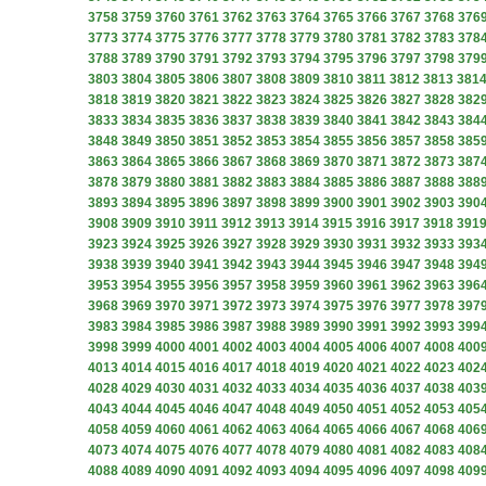
3758
3759
3760
3761
3762
3763
3764
3765
3766
3767
3768
376
3773
3774
3775
3776
3777
3778
3779
3780
3781
3782
3783
378
3788
3789
3790
3791
3792
3793
3794
3795
3796
3797
3798
379
3803
3804
3805
3806
3807
3808
3809
3810
3811
3812
3813
381
3818
3819
3820
3821
3822
3823
3824
3825
3826
3827
3828
382
3833
3834
3835
3836
3837
3838
3839
3840
3841
3842
3843
384
3848
3849
3850
3851
3852
3853
3854
3855
3856
3857
3858
385
3863
3864
3865
3866
3867
3868
3869
3870
3871
3872
3873
387
3878
3879
3880
3881
3882
3883
3884
3885
3886
3887
3888
388
3893
3894
3895
3896
3897
3898
3899
3900
3901
3902
3903
390
3908
3909
3910
3911
3912
3913
3914
3915
3916
3917
3918
391
3923
3924
3925
3926
3927
3928
3929
3930
3931
3932
3933
393
3938
3939
3940
3941
3942
3943
3944
3945
3946
3947
3948
394
3953
3954
3955
3956
3957
3958
3959
3960
3961
3962
3963
396
3968
3969
3970
3971
3972
3973
3974
3975
3976
3977
3978
397
3983
3984
3985
3986
3987
3988
3989
3990
3991
3992
3993
399
3998
3999
4000
4001
4002
4003
4004
4005
4006
4007
4008
400
4013
4014
4015
4016
4017
4018
4019
4020
4021
4022
4023
402
4028
4029
4030
4031
4032
4033
4034
4035
4036
4037
4038
403
4043
4044
4045
4046
4047
4048
4049
4050
4051
4052
4053
405
4058
4059
4060
4061
4062
4063
4064
4065
4066
4067
4068
406
4073
4074
4075
4076
4077
4078
4079
4080
4081
4082
4083
408
4088
4089
4090
4091
4092
4093
4094
4095
4096
4097
4098
409