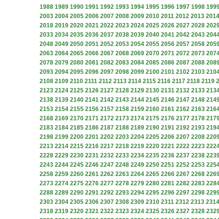
1988
1989
1990
1991
1992
1993
1994
1995
1996
1997
1998
199
2003
2004
2005
2006
2007
2008
2009
2010
2011
2012
2013
201
2018
2019
2020
2021
2022
2023
2024
2025
2026
2027
2028
202
2033
2034
2035
2036
2037
2038
2039
2040
2041
2042
2043
204
2048
2049
2050
2051
2052
2053
2054
2055
2056
2057
2058
205
2063
2064
2065
2066
2067
2068
2069
2070
2071
2072
2073
207
2078
2079
2080
2081
2082
2083
2084
2085
2086
2087
2088
208
2093
2094
2095
2096
2097
2098
2099
2100
2101
2102
2103
210
2108
2109
2110
2111
2112
2113
2114
2115
2116
2117
2118
2119
2123
2124
2125
2126
2127
2128
2129
2130
2131
2132
2133
213
2138
2139
2140
2141
2142
2143
2144
2145
2146
2147
2148
214
2153
2154
2155
2156
2157
2158
2159
2160
2161
2162
2163
216
2168
2169
2170
2171
2172
2173
2174
2175
2176
2177
2178
217
2183
2184
2185
2186
2187
2188
2189
2190
2191
2192
2193
219
2198
2199
2200
2201
2202
2203
2204
2205
2206
2207
2208
220
2213
2214
2215
2216
2217
2218
2219
2220
2221
2222
2223
222
2228
2229
2230
2231
2232
2233
2234
2235
2236
2237
2238
223
2243
2244
2245
2246
2247
2248
2249
2250
2251
2252
2253
225
2258
2259
2260
2261
2262
2263
2264
2265
2266
2267
2268
226
2273
2274
2275
2276
2277
2278
2279
2280
2281
2282
2283
228
2288
2289
2290
2291
2292
2293
2294
2295
2296
2297
2298
229
2303
2304
2305
2306
2307
2308
2309
2310
2311
2312
2313
231
2318
2319
2320
2321
2322
2323
2324
2325
2326
2327
2328
232