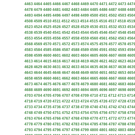
4463
4464
4465
4466
4467
4468
4469
4470
4471
4472
4473
447
4478
4479
4480
4481
4482
4483
4484
4485
4486
4487
4488
448
4493
4494
4495
4496
4497
4498
4499
4500
4501
4502
4503
450
4508
4509
4510
4511
4512
4513
4514
4515
4516
4517
4518
451
4523
4524
4525
4526
4527
4528
4529
4530
4531
4532
4533
453
4538
4539
4540
4541
4542
4543
4544
4545
4546
4547
4548
454
4553
4554
4555
4556
4557
4558
4559
4560
4561
4562
4563
456
4568
4569
4570
4571
4572
4573
4574
4575
4576
4577
4578
457
4583
4584
4585
4586
4587
4588
4589
4590
4591
4592
4593
459
4598
4599
4600
4601
4602
4603
4604
4605
4606
4607
4608
460
4613
4614
4615
4616
4617
4618
4619
4620
4621
4622
4623
462
4628
4629
4630
4631
4632
4633
4634
4635
4636
4637
4638
463
4643
4644
4645
4646
4647
4648
4649
4650
4651
4652
4653
465
4658
4659
4660
4661
4662
4663
4664
4665
4666
4667
4668
466
4673
4674
4675
4676
4677
4678
4679
4680
4681
4682
4683
468
4688
4689
4690
4691
4692
4693
4694
4695
4696
4697
4698
469
4703
4704
4705
4706
4707
4708
4709
4710
4711
4712
4713
471
4718
4719
4720
4721
4722
4723
4724
4725
4726
4727
4728
472
4733
4734
4735
4736
4737
4738
4739
4740
4741
4742
4743
474
4748
4749
4750
4751
4752
4753
4754
4755
4756
4757
4758
475
4763
4764
4765
4766
4767
4768
4769
4770
4771
4772
4773
477
4778
4779
4780
4781
4782
4783
4784
4785
4786
4787
4788
478
4793
4794
4795
4796
4797
4798
4799
4800
4801
4802
4803
480