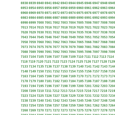
6938
6939
6940
6941
6942
6943
6944
6945
6946
6947
6948
694
6953
6954
6955
6956
6957
6958
6959
6960
6961
6962
6963
696
6968
6969
6970
6971
6972
6973
6974
6975
6976
6977
6978
697
6983
6984
6985
6986
6987
6988
6989
6990
6991
6992
6993
699
6998
6999
7000
7001
7002
7003
7004
7005
7006
7007
7008
700
7013
7014
7015
7016
7017
7018
7019
7020
7021
7022
7023
702
7028
7029
7030
7031
7032
7033
7034
7035
7036
7037
7038
703
7043
7044
7045
7046
7047
7048
7049
7050
7051
7052
7053
705
7058
7059
7060
7061
7062
7063
7064
7065
7066
7067
7068
706
7073
7074
7075
7076
7077
7078
7079
7080
7081
7082
7083
708
7088
7089
7090
7091
7092
7093
7094
7095
7096
7097
7098
709
7103
7104
7105
7106
7107
7108
7109
7110
7111
7112
7113
7114
7118
7119
7120
7121
7122
7123
7124
7125
7126
7127
7128
7129
7133
7134
7135
7136
7137
7138
7139
7140
7141
7142
7143
714
7148
7149
7150
7151
7152
7153
7154
7155
7156
7157
7158
715
7163
7164
7165
7166
7167
7168
7169
7170
7171
7172
7173
717
7178
7179
7180
7181
7182
7183
7184
7185
7186
7187
7188
718
7193
7194
7195
7196
7197
7198
7199
7200
7201
7202
7203
720
7208
7209
7210
7211
7212
7213
7214
7215
7216
7217
7218
721
7223
7224
7225
7226
7227
7228
7229
7230
7231
7232
7233
723
7238
7239
7240
7241
7242
7243
7244
7245
7246
7247
7248
724
7253
7254
7255
7256
7257
7258
7259
7260
7261
7262
7263
726
7268
7269
7270
7271
7272
7273
7274
7275
7276
7277
7278
727