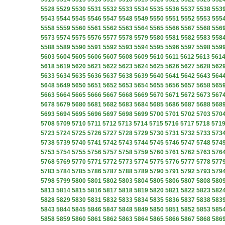
5528
5529
5530
5531
5532
5533
5534
5535
5536
5537
5538
553
5543
5544
5545
5546
5547
5548
5549
5550
5551
5552
5553
555
5558
5559
5560
5561
5562
5563
5564
5565
5566
5567
5568
556
5573
5574
5575
5576
5577
5578
5579
5580
5581
5582
5583
558
5588
5589
5590
5591
5592
5593
5594
5595
5596
5597
5598
559
5603
5604
5605
5606
5607
5608
5609
5610
5611
5612
5613
561
5618
5619
5620
5621
5622
5623
5624
5625
5626
5627
5628
562
5633
5634
5635
5636
5637
5638
5639
5640
5641
5642
5643
564
5648
5649
5650
5651
5652
5653
5654
5655
5656
5657
5658
565
5663
5664
5665
5666
5667
5668
5669
5670
5671
5672
5673
567
5678
5679
5680
5681
5682
5683
5684
5685
5686
5687
5688
568
5693
5694
5695
5696
5697
5698
5699
5700
5701
5702
5703
570
5708
5709
5710
5711
5712
5713
5714
5715
5716
5717
5718
571
5723
5724
5725
5726
5727
5728
5729
5730
5731
5732
5733
573
5738
5739
5740
5741
5742
5743
5744
5745
5746
5747
5748
574
5753
5754
5755
5756
5757
5758
5759
5760
5761
5762
5763
576
5768
5769
5770
5771
5772
5773
5774
5775
5776
5777
5778
577
5783
5784
5785
5786
5787
5788
5789
5790
5791
5792
5793
579
5798
5799
5800
5801
5802
5803
5804
5805
5806
5807
5808
580
5813
5814
5815
5816
5817
5818
5819
5820
5821
5822
5823
582
5828
5829
5830
5831
5832
5833
5834
5835
5836
5837
5838
583
5843
5844
5845
5846
5847
5848
5849
5850
5851
5852
5853
585
5858
5859
5860
5861
5862
5863
5864
5865
5866
5867
5868
586