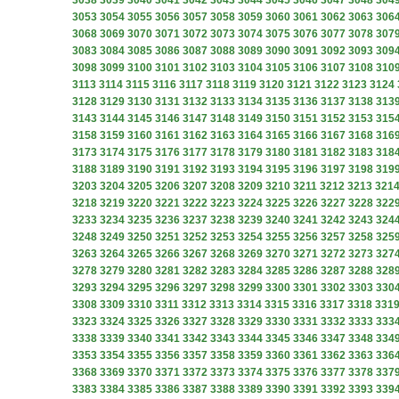
3038
3039
3040
3041
3042
3043
3044
3045
3046
3047
3048
304
3053
3054
3055
3056
3057
3058
3059
3060
3061
3062
3063
306
3068
3069
3070
3071
3072
3073
3074
3075
3076
3077
3078
307
3083
3084
3085
3086
3087
3088
3089
3090
3091
3092
3093
309
3098
3099
3100
3101
3102
3103
3104
3105
3106
3107
3108
310
3113
3114
3115
3116
3117
3118
3119
3120
3121
3122
3123
3124
3128
3129
3130
3131
3132
3133
3134
3135
3136
3137
3138
313
3143
3144
3145
3146
3147
3148
3149
3150
3151
3152
3153
315
3158
3159
3160
3161
3162
3163
3164
3165
3166
3167
3168
316
3173
3174
3175
3176
3177
3178
3179
3180
3181
3182
3183
318
3188
3189
3190
3191
3192
3193
3194
3195
3196
3197
3198
319
3203
3204
3205
3206
3207
3208
3209
3210
3211
3212
3213
321
3218
3219
3220
3221
3222
3223
3224
3225
3226
3227
3228
322
3233
3234
3235
3236
3237
3238
3239
3240
3241
3242
3243
324
3248
3249
3250
3251
3252
3253
3254
3255
3256
3257
3258
325
3263
3264
3265
3266
3267
3268
3269
3270
3271
3272
3273
327
3278
3279
3280
3281
3282
3283
3284
3285
3286
3287
3288
328
3293
3294
3295
3296
3297
3298
3299
3300
3301
3302
3303
330
3308
3309
3310
3311
3312
3313
3314
3315
3316
3317
3318
331
3323
3324
3325
3326
3327
3328
3329
3330
3331
3332
3333
333
3338
3339
3340
3341
3342
3343
3344
3345
3346
3347
3348
334
3353
3354
3355
3356
3357
3358
3359
3360
3361
3362
3363
336
3368
3369
3370
3371
3372
3373
3374
3375
3376
3377
3378
337
3383
3384
3385
3386
3387
3388
3389
3390
3391
3392
3393
339