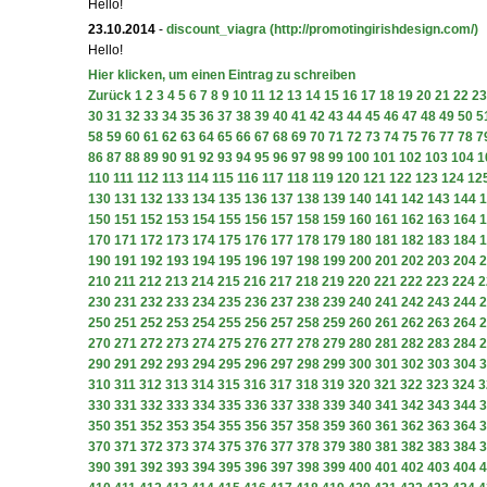
Hello!
23.10.2014
-
discount_viagra
(http://promotingirishdesign.com/)
Hello!
Hier klicken, um einen Eintrag zu schreiben
Zurück
1
2
3
4
5
6
7
8
9
10
11
12
13
14
15
16
17
18
19
20
21
22
23
30
31
32
33
34
35
36
37
38
39
40
41
42
43
44
45
46
47
48
49
50
5
58
59
60
61
62
63
64
65
66
67
68
69
70
71
72
73
74
75
76
77
78
7
86
87
88
89
90
91
92
93
94
95
96
97
98
99
100
101
102
103
104
1
110
111
112
113
114
115
116
117
118
119
120
121
122
123
124
12
130
131
132
133
134
135
136
137
138
139
140
141
142
143
144
1
150
151
152
153
154
155
156
157
158
159
160
161
162
163
164
1
170
171
172
173
174
175
176
177
178
179
180
181
182
183
184
1
190
191
192
193
194
195
196
197
198
199
200
201
202
203
204
2
210
211
212
213
214
215
216
217
218
219
220
221
222
223
224
2
230
231
232
233
234
235
236
237
238
239
240
241
242
243
244
2
250
251
252
253
254
255
256
257
258
259
260
261
262
263
264
2
270
271
272
273
274
275
276
277
278
279
280
281
282
283
284
2
290
291
292
293
294
295
296
297
298
299
300
301
302
303
304
3
310
311
312
313
314
315
316
317
318
319
320
321
322
323
324
3
330
331
332
333
334
335
336
337
338
339
340
341
342
343
344
3
350
351
352
353
354
355
356
357
358
359
360
361
362
363
364
3
370
371
372
373
374
375
376
377
378
379
380
381
382
383
384
3
390
391
392
393
394
395
396
397
398
399
400
401
402
403
404
4