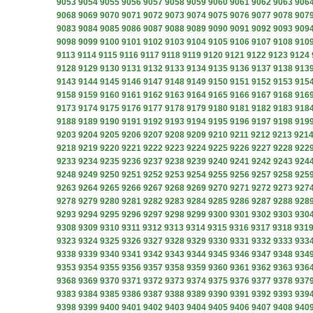
9053
9054
9055
9056
9057
9058
9059
9060
9061
9062
9063
906
9068
9069
9070
9071
9072
9073
9074
9075
9076
9077
9078
907
9083
9084
9085
9086
9087
9088
9089
9090
9091
9092
9093
909
9098
9099
9100
9101
9102
9103
9104
9105
9106
9107
9108
910
9113
9114
9115
9116
9117
9118
9119
9120
9121
9122
9123
9124
9128
9129
9130
9131
9132
9133
9134
9135
9136
9137
9138
913
9143
9144
9145
9146
9147
9148
9149
9150
9151
9152
9153
915
9158
9159
9160
9161
9162
9163
9164
9165
9166
9167
9168
916
9173
9174
9175
9176
9177
9178
9179
9180
9181
9182
9183
918
9188
9189
9190
9191
9192
9193
9194
9195
9196
9197
9198
919
9203
9204
9205
9206
9207
9208
9209
9210
9211
9212
9213
921
9218
9219
9220
9221
9222
9223
9224
9225
9226
9227
9228
922
9233
9234
9235
9236
9237
9238
9239
9240
9241
9242
9243
924
9248
9249
9250
9251
9252
9253
9254
9255
9256
9257
9258
925
9263
9264
9265
9266
9267
9268
9269
9270
9271
9272
9273
927
9278
9279
9280
9281
9282
9283
9284
9285
9286
9287
9288
928
9293
9294
9295
9296
9297
9298
9299
9300
9301
9302
9303
930
9308
9309
9310
9311
9312
9313
9314
9315
9316
9317
9318
931
9323
9324
9325
9326
9327
9328
9329
9330
9331
9332
9333
933
9338
9339
9340
9341
9342
9343
9344
9345
9346
9347
9348
934
9353
9354
9355
9356
9357
9358
9359
9360
9361
9362
9363
936
9368
9369
9370
9371
9372
9373
9374
9375
9376
9377
9378
937
9383
9384
9385
9386
9387
9388
9389
9390
9391
9392
9393
939
9398
9399
9400
9401
9402
9403
9404
9405
9406
9407
9408
940