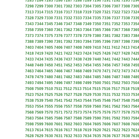
7283
7284
7285
7286
7287
7288
7289
7290
7291
7292
7293
729
7298
7299
7300
7301
7302
7303
7304
7305
7306
7307
7308
730
7313
7314
7315
7316
7317
7318
7319
7320
7321
7322
7323
732
7328
7329
7330
7331
7332
7333
7334
7335
7336
7337
7338
733
7343
7344
7345
7346
7347
7348
7349
7350
7351
7352
7353
735
7358
7359
7360
7361
7362
7363
7364
7365
7366
7367
7368
736
7373
7374
7375
7376
7377
7378
7379
7380
7381
7382
7383
738
7388
7389
7390
7391
7392
7393
7394
7395
7396
7397
7398
739
7403
7404
7405
7406
7407
7408
7409
7410
7411
7412
7413
741
7418
7419
7420
7421
7422
7423
7424
7425
7426
7427
7428
742
7433
7434
7435
7436
7437
7438
7439
7440
7441
7442
7443
744
7448
7449
7450
7451
7452
7453
7454
7455
7456
7457
7458
745
7463
7464
7465
7466
7467
7468
7469
7470
7471
7472
7473
747
7478
7479
7480
7481
7482
7483
7484
7485
7486
7487
7488
748
7493
7494
7495
7496
7497
7498
7499
7500
7501
7502
7503
750
7508
7509
7510
7511
7512
7513
7514
7515
7516
7517
7518
751
7523
7524
7525
7526
7527
7528
7529
7530
7531
7532
7533
753
7538
7539
7540
7541
7542
7543
7544
7545
7546
7547
7548
754
7553
7554
7555
7556
7557
7558
7559
7560
7561
7562
7563
756
7568
7569
7570
7571
7572
7573
7574
7575
7576
7577
7578
757
7583
7584
7585
7586
7587
7588
7589
7590
7591
7592
7593
759
7598
7599
7600
7601
7602
7603
7604
7605
7606
7607
7608
760
7613
7614
7615
7616
7617
7618
7619
7620
7621
7622
7623
762
7628
7629
7630
7631
7632
7633
7634
7635
7636
7637
7638
763