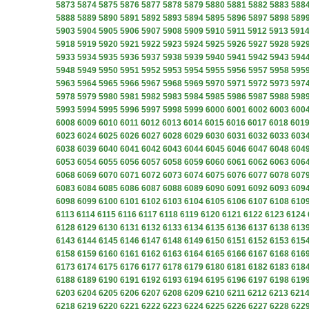
5873
5874
5875
5876
5877
5878
5879
5880
5881
5882
5883
588
5888
5889
5890
5891
5892
5893
5894
5895
5896
5897
5898
589
5903
5904
5905
5906
5907
5908
5909
5910
5911
5912
5913
591
5918
5919
5920
5921
5922
5923
5924
5925
5926
5927
5928
592
5933
5934
5935
5936
5937
5938
5939
5940
5941
5942
5943
594
5948
5949
5950
5951
5952
5953
5954
5955
5956
5957
5958
595
5963
5964
5965
5966
5967
5968
5969
5970
5971
5972
5973
597
5978
5979
5980
5981
5982
5983
5984
5985
5986
5987
5988
598
5993
5994
5995
5996
5997
5998
5999
6000
6001
6002
6003
600
6008
6009
6010
6011
6012
6013
6014
6015
6016
6017
6018
601
6023
6024
6025
6026
6027
6028
6029
6030
6031
6032
6033
603
6038
6039
6040
6041
6042
6043
6044
6045
6046
6047
6048
604
6053
6054
6055
6056
6057
6058
6059
6060
6061
6062
6063
606
6068
6069
6070
6071
6072
6073
6074
6075
6076
6077
6078
607
6083
6084
6085
6086
6087
6088
6089
6090
6091
6092
6093
609
6098
6099
6100
6101
6102
6103
6104
6105
6106
6107
6108
610
6113
6114
6115
6116
6117
6118
6119
6120
6121
6122
6123
6124
6128
6129
6130
6131
6132
6133
6134
6135
6136
6137
6138
613
6143
6144
6145
6146
6147
6148
6149
6150
6151
6152
6153
615
6158
6159
6160
6161
6162
6163
6164
6165
6166
6167
6168
616
6173
6174
6175
6176
6177
6178
6179
6180
6181
6182
6183
618
6188
6189
6190
6191
6192
6193
6194
6195
6196
6197
6198
619
6203
6204
6205
6206
6207
6208
6209
6210
6211
6212
6213
621
6218
6219
6220
6221
6222
6223
6224
6225
6226
6227
6228
622