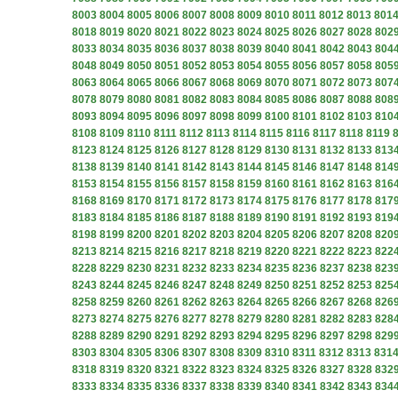
8003
8004
8005
8006
8007
8008
8009
8010
8011
8012
8013
801
8018
8019
8020
8021
8022
8023
8024
8025
8026
8027
8028
802
8033
8034
8035
8036
8037
8038
8039
8040
8041
8042
8043
804
8048
8049
8050
8051
8052
8053
8054
8055
8056
8057
8058
805
8063
8064
8065
8066
8067
8068
8069
8070
8071
8072
8073
807
8078
8079
8080
8081
8082
8083
8084
8085
8086
8087
8088
808
8093
8094
8095
8096
8097
8098
8099
8100
8101
8102
8103
810
8108
8109
8110
8111
8112
8113
8114
8115
8116
8117
8118
8119
8123
8124
8125
8126
8127
8128
8129
8130
8131
8132
8133
813
8138
8139
8140
8141
8142
8143
8144
8145
8146
8147
8148
814
8153
8154
8155
8156
8157
8158
8159
8160
8161
8162
8163
816
8168
8169
8170
8171
8172
8173
8174
8175
8176
8177
8178
817
8183
8184
8185
8186
8187
8188
8189
8190
8191
8192
8193
819
8198
8199
8200
8201
8202
8203
8204
8205
8206
8207
8208
820
8213
8214
8215
8216
8217
8218
8219
8220
8221
8222
8223
822
8228
8229
8230
8231
8232
8233
8234
8235
8236
8237
8238
823
8243
8244
8245
8246
8247
8248
8249
8250
8251
8252
8253
825
8258
8259
8260
8261
8262
8263
8264
8265
8266
8267
8268
826
8273
8274
8275
8276
8277
8278
8279
8280
8281
8282
8283
828
8288
8289
8290
8291
8292
8293
8294
8295
8296
8297
8298
829
8303
8304
8305
8306
8307
8308
8309
8310
8311
8312
8313
831
8318
8319
8320
8321
8322
8323
8324
8325
8326
8327
8328
832
8333
8334
8335
8336
8337
8338
8339
8340
8341
8342
8343
834