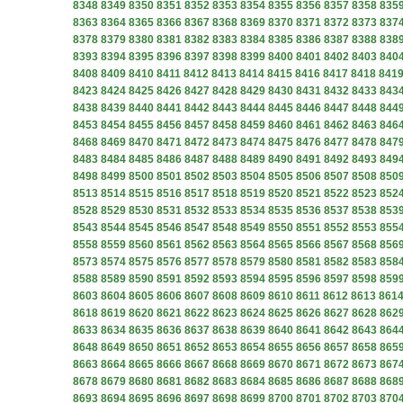
8348
8349
8350
8351
8352
8353
8354
8355
8356
8357
8358
835
8363
8364
8365
8366
8367
8368
8369
8370
8371
8372
8373
837
8378
8379
8380
8381
8382
8383
8384
8385
8386
8387
8388
838
8393
8394
8395
8396
8397
8398
8399
8400
8401
8402
8403
840
8408
8409
8410
8411
8412
8413
8414
8415
8416
8417
8418
841
8423
8424
8425
8426
8427
8428
8429
8430
8431
8432
8433
843
8438
8439
8440
8441
8442
8443
8444
8445
8446
8447
8448
844
8453
8454
8455
8456
8457
8458
8459
8460
8461
8462
8463
846
8468
8469
8470
8471
8472
8473
8474
8475
8476
8477
8478
847
8483
8484
8485
8486
8487
8488
8489
8490
8491
8492
8493
849
8498
8499
8500
8501
8502
8503
8504
8505
8506
8507
8508
850
8513
8514
8515
8516
8517
8518
8519
8520
8521
8522
8523
852
8528
8529
8530
8531
8532
8533
8534
8535
8536
8537
8538
853
8543
8544
8545
8546
8547
8548
8549
8550
8551
8552
8553
855
8558
8559
8560
8561
8562
8563
8564
8565
8566
8567
8568
856
8573
8574
8575
8576
8577
8578
8579
8580
8581
8582
8583
858
8588
8589
8590
8591
8592
8593
8594
8595
8596
8597
8598
859
8603
8604
8605
8606
8607
8608
8609
8610
8611
8612
8613
861
8618
8619
8620
8621
8622
8623
8624
8625
8626
8627
8628
862
8633
8634
8635
8636
8637
8638
8639
8640
8641
8642
8643
864
8648
8649
8650
8651
8652
8653
8654
8655
8656
8657
8658
865
8663
8664
8665
8666
8667
8668
8669
8670
8671
8672
8673
867
8678
8679
8680
8681
8682
8683
8684
8685
8686
8687
8688
868
8693
8694
8695
8696
8697
8698
8699
8700
8701
8702
8703
870