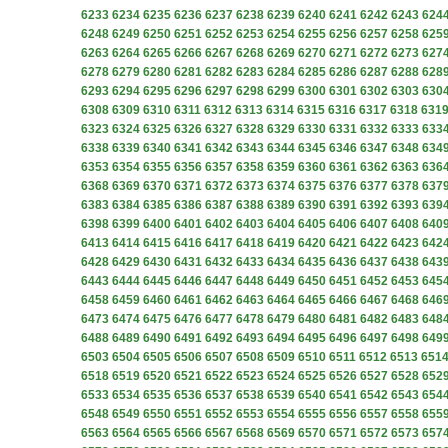
6233
6234
6235
6236
6237
6238
6239
6240
6241
6242
6243
624
6248
6249
6250
6251
6252
6253
6254
6255
6256
6257
6258
625
6263
6264
6265
6266
6267
6268
6269
6270
6271
6272
6273
627
6278
6279
6280
6281
6282
6283
6284
6285
6286
6287
6288
628
6293
6294
6295
6296
6297
6298
6299
6300
6301
6302
6303
630
6308
6309
6310
6311
6312
6313
6314
6315
6316
6317
6318
631
6323
6324
6325
6326
6327
6328
6329
6330
6331
6332
6333
633
6338
6339
6340
6341
6342
6343
6344
6345
6346
6347
6348
634
6353
6354
6355
6356
6357
6358
6359
6360
6361
6362
6363
636
6368
6369
6370
6371
6372
6373
6374
6375
6376
6377
6378
637
6383
6384
6385
6386
6387
6388
6389
6390
6391
6392
6393
639
6398
6399
6400
6401
6402
6403
6404
6405
6406
6407
6408
640
6413
6414
6415
6416
6417
6418
6419
6420
6421
6422
6423
642
6428
6429
6430
6431
6432
6433
6434
6435
6436
6437
6438
643
6443
6444
6445
6446
6447
6448
6449
6450
6451
6452
6453
645
6458
6459
6460
6461
6462
6463
6464
6465
6466
6467
6468
646
6473
6474
6475
6476
6477
6478
6479
6480
6481
6482
6483
648
6488
6489
6490
6491
6492
6493
6494
6495
6496
6497
6498
649
6503
6504
6505
6506
6507
6508
6509
6510
6511
6512
6513
651
6518
6519
6520
6521
6522
6523
6524
6525
6526
6527
6528
652
6533
6534
6535
6536
6537
6538
6539
6540
6541
6542
6543
654
6548
6549
6550
6551
6552
6553
6554
6555
6556
6557
6558
655
6563
6564
6565
6566
6567
6568
6569
6570
6571
6572
6573
657