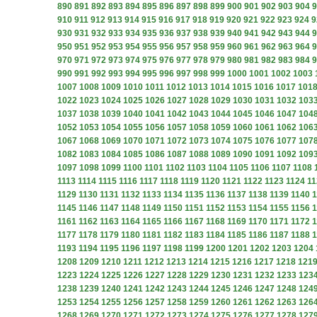
890
891
892
893
894
895
896
897
898
899
900
901
902
903
904
9
910
911
912
913
914
915
916
917
918
919
920
921
922
923
924
9
930
931
932
933
934
935
936
937
938
939
940
941
942
943
944
9
950
951
952
953
954
955
956
957
958
959
960
961
962
963
964
9
970
971
972
973
974
975
976
977
978
979
980
981
982
983
984
9
990
991
992
993
994
995
996
997
998
999
1000
1001
1002
1003
1007
1008
1009
1010
1011
1012
1013
1014
1015
1016
1017
101
1022
1023
1024
1025
1026
1027
1028
1029
1030
1031
1032
103
1037
1038
1039
1040
1041
1042
1043
1044
1045
1046
1047
104
1052
1053
1054
1055
1056
1057
1058
1059
1060
1061
1062
106
1067
1068
1069
1070
1071
1072
1073
1074
1075
1076
1077
107
1082
1083
1084
1085
1086
1087
1088
1089
1090
1091
1092
109
1097
1098
1099
1100
1101
1102
1103
1104
1105
1106
1107
1108
1113
1114
1115
1116
1117
1118
1119
1120
1121
1122
1123
1124
11
1129
1130
1131
1132
1133
1134
1135
1136
1137
1138
1139
1140
1
1145
1146
1147
1148
1149
1150
1151
1152
1153
1154
1155
1156
1
1161
1162
1163
1164
1165
1166
1167
1168
1169
1170
1171
1172
1
1177
1178
1179
1180
1181
1182
1183
1184
1185
1186
1187
1188
1
1193
1194
1195
1196
1197
1198
1199
1200
1201
1202
1203
1204
1208
1209
1210
1211
1212
1213
1214
1215
1216
1217
1218
121
1223
1224
1225
1226
1227
1228
1229
1230
1231
1232
1233
123
1238
1239
1240
1241
1242
1243
1244
1245
1246
1247
1248
124
1253
1254
1255
1256
1257
1258
1259
1260
1261
1262
1263
126
1268
1269
1270
1271
1272
1273
1274
1275
1276
1277
1278
127