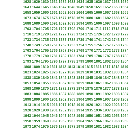
1628
1629
1630
1631
1632
1633
1634
1635
1636
1637
1638
163
1643
1644
1645
1646
1647
1648
1649
1650
1651
1652
1653
165
1658
1659
1660
1661
1662
1663
1664
1665
1666
1667
1668
166
1673
1674
1675
1676
1677
1678
1679
1680
1681
1682
1683
168
1688
1689
1690
1691
1692
1693
1694
1695
1696
1697
1698
169
1703
1704
1705
1706
1707
1708
1709
1710
1711
1712
1713
171
1718
1719
1720
1721
1722
1723
1724
1725
1726
1727
1728
172
1733
1734
1735
1736
1737
1738
1739
1740
1741
1742
1743
174
1748
1749
1750
1751
1752
1753
1754
1755
1756
1757
1758
175
1763
1764
1765
1766
1767
1768
1769
1770
1771
1772
1773
177
1778
1779
1780
1781
1782
1783
1784
1785
1786
1787
1788
178
1793
1794
1795
1796
1797
1798
1799
1800
1801
1802
1803
180
1808
1809
1810
1811
1812
1813
1814
1815
1816
1817
1818
181
1823
1824
1825
1826
1827
1828
1829
1830
1831
1832
1833
183
1838
1839
1840
1841
1842
1843
1844
1845
1846
1847
1848
184
1853
1854
1855
1856
1857
1858
1859
1860
1861
1862
1863
186
1868
1869
1870
1871
1872
1873
1874
1875
1876
1877
1878
187
1883
1884
1885
1886
1887
1888
1889
1890
1891
1892
1893
189
1898
1899
1900
1901
1902
1903
1904
1905
1906
1907
1908
190
1913
1914
1915
1916
1917
1918
1919
1920
1921
1922
1923
192
1928
1929
1930
1931
1932
1933
1934
1935
1936
1937
1938
193
1943
1944
1945
1946
1947
1948
1949
1950
1951
1952
1953
195
1958
1959
1960
1961
1962
1963
1964
1965
1966
1967
1968
196
1973
1974
1975
1976
1977
1978
1979
1980
1981
1982
1983
198