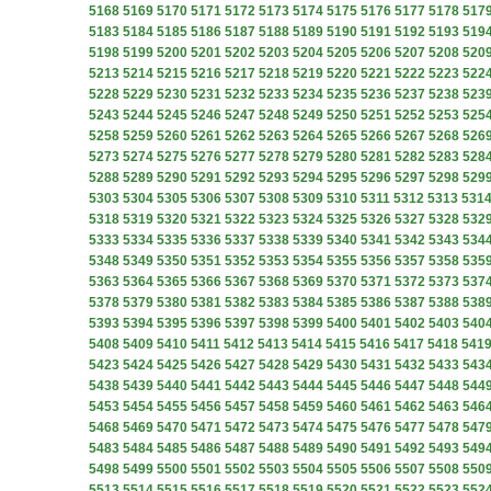
5168
5169
5170
5171
5172
5173
5174
5175
5176
5177
5178
517
5183
5184
5185
5186
5187
5188
5189
5190
5191
5192
5193
519
5198
5199
5200
5201
5202
5203
5204
5205
5206
5207
5208
520
5213
5214
5215
5216
5217
5218
5219
5220
5221
5222
5223
522
5228
5229
5230
5231
5232
5233
5234
5235
5236
5237
5238
523
5243
5244
5245
5246
5247
5248
5249
5250
5251
5252
5253
525
5258
5259
5260
5261
5262
5263
5264
5265
5266
5267
5268
526
5273
5274
5275
5276
5277
5278
5279
5280
5281
5282
5283
528
5288
5289
5290
5291
5292
5293
5294
5295
5296
5297
5298
529
5303
5304
5305
5306
5307
5308
5309
5310
5311
5312
5313
531
5318
5319
5320
5321
5322
5323
5324
5325
5326
5327
5328
532
5333
5334
5335
5336
5337
5338
5339
5340
5341
5342
5343
534
5348
5349
5350
5351
5352
5353
5354
5355
5356
5357
5358
535
5363
5364
5365
5366
5367
5368
5369
5370
5371
5372
5373
537
5378
5379
5380
5381
5382
5383
5384
5385
5386
5387
5388
538
5393
5394
5395
5396
5397
5398
5399
5400
5401
5402
5403
540
5408
5409
5410
5411
5412
5413
5414
5415
5416
5417
5418
541
5423
5424
5425
5426
5427
5428
5429
5430
5431
5432
5433
543
5438
5439
5440
5441
5442
5443
5444
5445
5446
5447
5448
544
5453
5454
5455
5456
5457
5458
5459
5460
5461
5462
5463
546
5468
5469
5470
5471
5472
5473
5474
5475
5476
5477
5478
547
5483
5484
5485
5486
5487
5488
5489
5490
5491
5492
5493
549
5498
5499
5500
5501
5502
5503
5504
5505
5506
5507
5508
550
5513
5514
5515
5516
5517
5518
5519
5520
5521
5522
5523
552