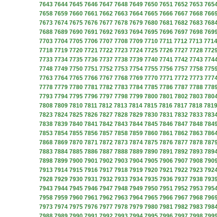
7643
7644
7645
7646
7647
7648
7649
7650
7651
7652
7653
765
7658
7659
7660
7661
7662
7663
7664
7665
7666
7667
7668
766
7673
7674
7675
7676
7677
7678
7679
7680
7681
7682
7683
768
7688
7689
7690
7691
7692
7693
7694
7695
7696
7697
7698
769
7703
7704
7705
7706
7707
7708
7709
7710
7711
7712
7713
771
7718
7719
7720
7721
7722
7723
7724
7725
7726
7727
7728
772
7733
7734
7735
7736
7737
7738
7739
7740
7741
7742
7743
774
7748
7749
7750
7751
7752
7753
7754
7755
7756
7757
7758
775
7763
7764
7765
7766
7767
7768
7769
7770
7771
7772
7773
777
7778
7779
7780
7781
7782
7783
7784
7785
7786
7787
7788
778
7793
7794
7795
7796
7797
7798
7799
7800
7801
7802
7803
780
7808
7809
7810
7811
7812
7813
7814
7815
7816
7817
7818
781
7823
7824
7825
7826
7827
7828
7829
7830
7831
7832
7833
783
7838
7839
7840
7841
7842
7843
7844
7845
7846
7847
7848
784
7853
7854
7855
7856
7857
7858
7859
7860
7861
7862
7863
786
7868
7869
7870
7871
7872
7873
7874
7875
7876
7877
7878
787
7883
7884
7885
7886
7887
7888
7889
7890
7891
7892
7893
789
7898
7899
7900
7901
7902
7903
7904
7905
7906
7907
7908
790
7913
7914
7915
7916
7917
7918
7919
7920
7921
7922
7923
792
7928
7929
7930
7931
7932
7933
7934
7935
7936
7937
7938
793
7943
7944
7945
7946
7947
7948
7949
7950
7951
7952
7953
795
7958
7959
7960
7961
7962
7963
7964
7965
7966
7967
7968
796
7973
7974
7975
7976
7977
7978
7979
7980
7981
7982
7983
798
7988
7989
7990
7991
7992
7993
7994
7995
7996
7997
7998
799