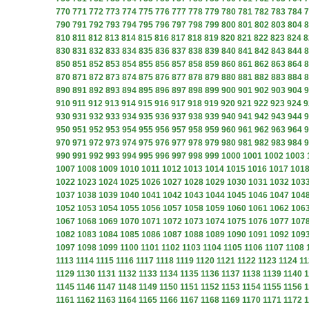
770
771
772
773
774
775
776
777
778
779
780
781
782
783
784
7
790
791
792
793
794
795
796
797
798
799
800
801
802
803
804
8
810
811
812
813
814
815
816
817
818
819
820
821
822
823
824
8
830
831
832
833
834
835
836
837
838
839
840
841
842
843
844
8
850
851
852
853
854
855
856
857
858
859
860
861
862
863
864
8
870
871
872
873
874
875
876
877
878
879
880
881
882
883
884
8
890
891
892
893
894
895
896
897
898
899
900
901
902
903
904
9
910
911
912
913
914
915
916
917
918
919
920
921
922
923
924
9
930
931
932
933
934
935
936
937
938
939
940
941
942
943
944
9
950
951
952
953
954
955
956
957
958
959
960
961
962
963
964
9
970
971
972
973
974
975
976
977
978
979
980
981
982
983
984
9
990
991
992
993
994
995
996
997
998
999
1000
1001
1002
1003
1007
1008
1009
1010
1011
1012
1013
1014
1015
1016
1017
101
1022
1023
1024
1025
1026
1027
1028
1029
1030
1031
1032
103
1037
1038
1039
1040
1041
1042
1043
1044
1045
1046
1047
104
1052
1053
1054
1055
1056
1057
1058
1059
1060
1061
1062
106
1067
1068
1069
1070
1071
1072
1073
1074
1075
1076
1077
107
1082
1083
1084
1085
1086
1087
1088
1089
1090
1091
1092
109
1097
1098
1099
1100
1101
1102
1103
1104
1105
1106
1107
1108
1113
1114
1115
1116
1117
1118
1119
1120
1121
1122
1123
1124
11
1129
1130
1131
1132
1133
1134
1135
1136
1137
1138
1139
1140
1
1145
1146
1147
1148
1149
1150
1151
1152
1153
1154
1155
1156
1
1161
1162
1163
1164
1165
1166
1167
1168
1169
1170
1171
1172
1