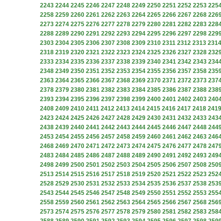
2243
2244
2245
2246
2247
2248
2249
2250
2251
2252
2253
225
2258
2259
2260
2261
2262
2263
2264
2265
2266
2267
2268
226
2273
2274
2275
2276
2277
2278
2279
2280
2281
2282
2283
228
2288
2289
2290
2291
2292
2293
2294
2295
2296
2297
2298
229
2303
2304
2305
2306
2307
2308
2309
2310
2311
2312
2313
231
2318
2319
2320
2321
2322
2323
2324
2325
2326
2327
2328
232
2333
2334
2335
2336
2337
2338
2339
2340
2341
2342
2343
234
2348
2349
2350
2351
2352
2353
2354
2355
2356
2357
2358
235
2363
2364
2365
2366
2367
2368
2369
2370
2371
2372
2373
237
2378
2379
2380
2381
2382
2383
2384
2385
2386
2387
2388
238
2393
2394
2395
2396
2397
2398
2399
2400
2401
2402
2403
240
2408
2409
2410
2411
2412
2413
2414
2415
2416
2417
2418
241
2423
2424
2425
2426
2427
2428
2429
2430
2431
2432
2433
243
2438
2439
2440
2441
2442
2443
2444
2445
2446
2447
2448
244
2453
2454
2455
2456
2457
2458
2459
2460
2461
2462
2463
246
2468
2469
2470
2471
2472
2473
2474
2475
2476
2477
2478
247
2483
2484
2485
2486
2487
2488
2489
2490
2491
2492
2493
249
2498
2499
2500
2501
2502
2503
2504
2505
2506
2507
2508
250
2513
2514
2515
2516
2517
2518
2519
2520
2521
2522
2523
252
2528
2529
2530
2531
2532
2533
2534
2535
2536
2537
2538
253
2543
2544
2545
2546
2547
2548
2549
2550
2551
2552
2553
255
2558
2559
2560
2561
2562
2563
2564
2565
2566
2567
2568
256
2573
2574
2575
2576
2577
2578
2579
2580
2581
2582
2583
258