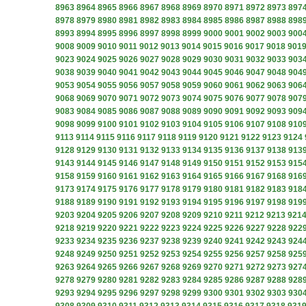
8963
8964
8965
8966
8967
8968
8969
8970
8971
8972
8973
897
8978
8979
8980
8981
8982
8983
8984
8985
8986
8987
8988
898
8993
8994
8995
8996
8997
8998
8999
9000
9001
9002
9003
900
9008
9009
9010
9011
9012
9013
9014
9015
9016
9017
9018
901
9023
9024
9025
9026
9027
9028
9029
9030
9031
9032
9033
903
9038
9039
9040
9041
9042
9043
9044
9045
9046
9047
9048
904
9053
9054
9055
9056
9057
9058
9059
9060
9061
9062
9063
906
9068
9069
9070
9071
9072
9073
9074
9075
9076
9077
9078
907
9083
9084
9085
9086
9087
9088
9089
9090
9091
9092
9093
909
9098
9099
9100
9101
9102
9103
9104
9105
9106
9107
9108
910
9113
9114
9115
9116
9117
9118
9119
9120
9121
9122
9123
9124
9128
9129
9130
9131
9132
9133
9134
9135
9136
9137
9138
913
9143
9144
9145
9146
9147
9148
9149
9150
9151
9152
9153
915
9158
9159
9160
9161
9162
9163
9164
9165
9166
9167
9168
916
9173
9174
9175
9176
9177
9178
9179
9180
9181
9182
9183
918
9188
9189
9190
9191
9192
9193
9194
9195
9196
9197
9198
919
9203
9204
9205
9206
9207
9208
9209
9210
9211
9212
9213
921
9218
9219
9220
9221
9222
9223
9224
9225
9226
9227
9228
922
9233
9234
9235
9236
9237
9238
9239
9240
9241
9242
9243
924
9248
9249
9250
9251
9252
9253
9254
9255
9256
9257
9258
925
9263
9264
9265
9266
9267
9268
9269
9270
9271
9272
9273
927
9278
9279
9280
9281
9282
9283
9284
9285
9286
9287
9288
928
9293
9294
9295
9296
9297
9298
9299
9300
9301
9302
9303
930