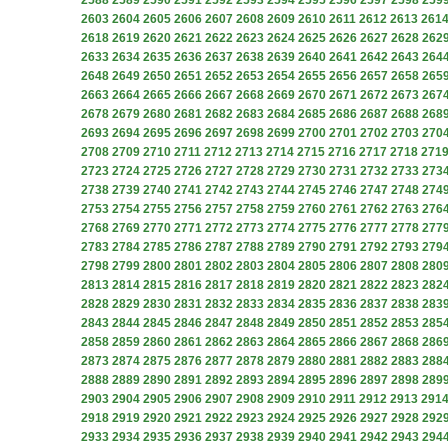
2588
2589
2590
2591
2592
2593
2594
2595
2596
2597
2598
259
2603
2604
2605
2606
2607
2608
2609
2610
2611
2612
2613
261
2618
2619
2620
2621
2622
2623
2624
2625
2626
2627
2628
262
2633
2634
2635
2636
2637
2638
2639
2640
2641
2642
2643
264
2648
2649
2650
2651
2652
2653
2654
2655
2656
2657
2658
265
2663
2664
2665
2666
2667
2668
2669
2670
2671
2672
2673
267
2678
2679
2680
2681
2682
2683
2684
2685
2686
2687
2688
268
2693
2694
2695
2696
2697
2698
2699
2700
2701
2702
2703
270
2708
2709
2710
2711
2712
2713
2714
2715
2716
2717
2718
271
2723
2724
2725
2726
2727
2728
2729
2730
2731
2732
2733
273
2738
2739
2740
2741
2742
2743
2744
2745
2746
2747
2748
274
2753
2754
2755
2756
2757
2758
2759
2760
2761
2762
2763
276
2768
2769
2770
2771
2772
2773
2774
2775
2776
2777
2778
277
2783
2784
2785
2786
2787
2788
2789
2790
2791
2792
2793
279
2798
2799
2800
2801
2802
2803
2804
2805
2806
2807
2808
280
2813
2814
2815
2816
2817
2818
2819
2820
2821
2822
2823
282
2828
2829
2830
2831
2832
2833
2834
2835
2836
2837
2838
283
2843
2844
2845
2846
2847
2848
2849
2850
2851
2852
2853
285
2858
2859
2860
2861
2862
2863
2864
2865
2866
2867
2868
286
2873
2874
2875
2876
2877
2878
2879
2880
2881
2882
2883
288
2888
2889
2890
2891
2892
2893
2894
2895
2896
2897
2898
289
2903
2904
2905
2906
2907
2908
2909
2910
2911
2912
2913
291
2918
2919
2920
2921
2922
2923
2924
2925
2926
2927
2928
292
2933
2934
2935
2936
2937
2938
2939
2940
2941
2942
2943
294