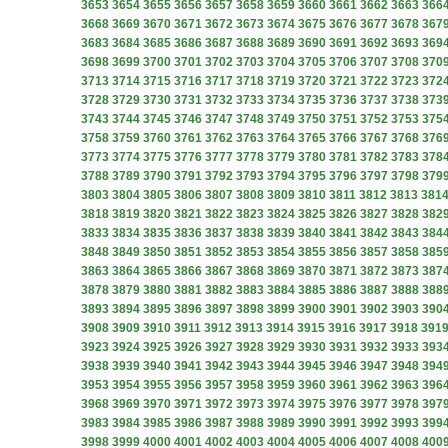
3653
3654
3655
3656
3657
3658
3659
3660
3661
3662
3663
366
3668
3669
3670
3671
3672
3673
3674
3675
3676
3677
3678
367
3683
3684
3685
3686
3687
3688
3689
3690
3691
3692
3693
369
3698
3699
3700
3701
3702
3703
3704
3705
3706
3707
3708
370
3713
3714
3715
3716
3717
3718
3719
3720
3721
3722
3723
372
3728
3729
3730
3731
3732
3733
3734
3735
3736
3737
3738
373
3743
3744
3745
3746
3747
3748
3749
3750
3751
3752
3753
375
3758
3759
3760
3761
3762
3763
3764
3765
3766
3767
3768
376
3773
3774
3775
3776
3777
3778
3779
3780
3781
3782
3783
378
3788
3789
3790
3791
3792
3793
3794
3795
3796
3797
3798
379
3803
3804
3805
3806
3807
3808
3809
3810
3811
3812
3813
381
3818
3819
3820
3821
3822
3823
3824
3825
3826
3827
3828
382
3833
3834
3835
3836
3837
3838
3839
3840
3841
3842
3843
384
3848
3849
3850
3851
3852
3853
3854
3855
3856
3857
3858
385
3863
3864
3865
3866
3867
3868
3869
3870
3871
3872
3873
387
3878
3879
3880
3881
3882
3883
3884
3885
3886
3887
3888
388
3893
3894
3895
3896
3897
3898
3899
3900
3901
3902
3903
390
3908
3909
3910
3911
3912
3913
3914
3915
3916
3917
3918
391
3923
3924
3925
3926
3927
3928
3929
3930
3931
3932
3933
393
3938
3939
3940
3941
3942
3943
3944
3945
3946
3947
3948
394
3953
3954
3955
3956
3957
3958
3959
3960
3961
3962
3963
396
3968
3969
3970
3971
3972
3973
3974
3975
3976
3977
3978
397
3983
3984
3985
3986
3987
3988
3989
3990
3991
3992
3993
399
3998
3999
4000
4001
4002
4003
4004
4005
4006
4007
4008
400