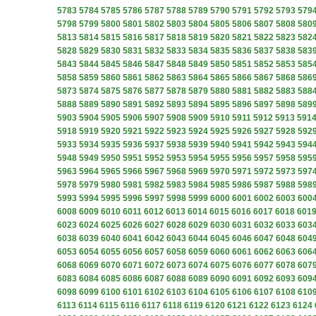
5783
5784
5785
5786
5787
5788
5789
5790
5791
5792
5793
579
5798
5799
5800
5801
5802
5803
5804
5805
5806
5807
5808
580
5813
5814
5815
5816
5817
5818
5819
5820
5821
5822
5823
582
5828
5829
5830
5831
5832
5833
5834
5835
5836
5837
5838
583
5843
5844
5845
5846
5847
5848
5849
5850
5851
5852
5853
585
5858
5859
5860
5861
5862
5863
5864
5865
5866
5867
5868
586
5873
5874
5875
5876
5877
5878
5879
5880
5881
5882
5883
588
5888
5889
5890
5891
5892
5893
5894
5895
5896
5897
5898
589
5903
5904
5905
5906
5907
5908
5909
5910
5911
5912
5913
591
5918
5919
5920
5921
5922
5923
5924
5925
5926
5927
5928
592
5933
5934
5935
5936
5937
5938
5939
5940
5941
5942
5943
594
5948
5949
5950
5951
5952
5953
5954
5955
5956
5957
5958
595
5963
5964
5965
5966
5967
5968
5969
5970
5971
5972
5973
597
5978
5979
5980
5981
5982
5983
5984
5985
5986
5987
5988
598
5993
5994
5995
5996
5997
5998
5999
6000
6001
6002
6003
600
6008
6009
6010
6011
6012
6013
6014
6015
6016
6017
6018
601
6023
6024
6025
6026
6027
6028
6029
6030
6031
6032
6033
603
6038
6039
6040
6041
6042
6043
6044
6045
6046
6047
6048
604
6053
6054
6055
6056
6057
6058
6059
6060
6061
6062
6063
606
6068
6069
6070
6071
6072
6073
6074
6075
6076
6077
6078
607
6083
6084
6085
6086
6087
6088
6089
6090
6091
6092
6093
609
6098
6099
6100
6101
6102
6103
6104
6105
6106
6107
6108
610
6113
6114
6115
6116
6117
6118
6119
6120
6121
6122
6123
6124