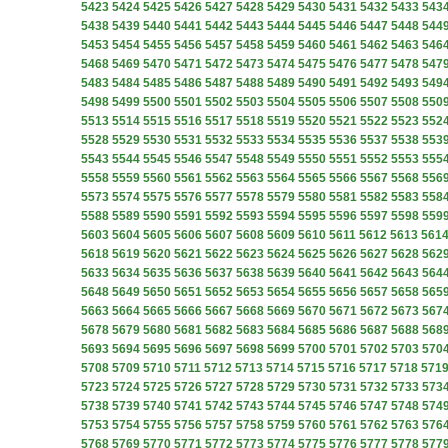
5423
5424
5425
5426
5427
5428
5429
5430
5431
5432
5433
543
5438
5439
5440
5441
5442
5443
5444
5445
5446
5447
5448
544
5453
5454
5455
5456
5457
5458
5459
5460
5461
5462
5463
546
5468
5469
5470
5471
5472
5473
5474
5475
5476
5477
5478
547
5483
5484
5485
5486
5487
5488
5489
5490
5491
5492
5493
549
5498
5499
5500
5501
5502
5503
5504
5505
5506
5507
5508
550
5513
5514
5515
5516
5517
5518
5519
5520
5521
5522
5523
552
5528
5529
5530
5531
5532
5533
5534
5535
5536
5537
5538
553
5543
5544
5545
5546
5547
5548
5549
5550
5551
5552
5553
555
5558
5559
5560
5561
5562
5563
5564
5565
5566
5567
5568
556
5573
5574
5575
5576
5577
5578
5579
5580
5581
5582
5583
558
5588
5589
5590
5591
5592
5593
5594
5595
5596
5597
5598
559
5603
5604
5605
5606
5607
5608
5609
5610
5611
5612
5613
561
5618
5619
5620
5621
5622
5623
5624
5625
5626
5627
5628
562
5633
5634
5635
5636
5637
5638
5639
5640
5641
5642
5643
564
5648
5649
5650
5651
5652
5653
5654
5655
5656
5657
5658
565
5663
5664
5665
5666
5667
5668
5669
5670
5671
5672
5673
567
5678
5679
5680
5681
5682
5683
5684
5685
5686
5687
5688
568
5693
5694
5695
5696
5697
5698
5699
5700
5701
5702
5703
570
5708
5709
5710
5711
5712
5713
5714
5715
5716
5717
5718
571
5723
5724
5725
5726
5727
5728
5729
5730
5731
5732
5733
573
5738
5739
5740
5741
5742
5743
5744
5745
5746
5747
5748
574
5753
5754
5755
5756
5757
5758
5759
5760
5761
5762
5763
576
5768
5769
5770
5771
5772
5773
5774
5775
5776
5777
5778
577