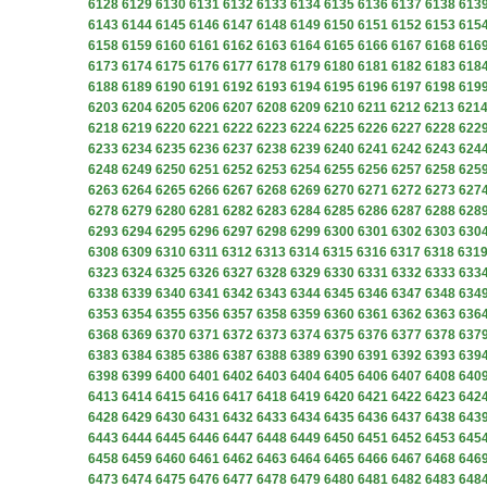
6128
6129
6130
6131
6132
6133
6134
6135
6136
6137
6138
613
6143
6144
6145
6146
6147
6148
6149
6150
6151
6152
6153
615
6158
6159
6160
6161
6162
6163
6164
6165
6166
6167
6168
616
6173
6174
6175
6176
6177
6178
6179
6180
6181
6182
6183
618
6188
6189
6190
6191
6192
6193
6194
6195
6196
6197
6198
619
6203
6204
6205
6206
6207
6208
6209
6210
6211
6212
6213
621
6218
6219
6220
6221
6222
6223
6224
6225
6226
6227
6228
622
6233
6234
6235
6236
6237
6238
6239
6240
6241
6242
6243
624
6248
6249
6250
6251
6252
6253
6254
6255
6256
6257
6258
625
6263
6264
6265
6266
6267
6268
6269
6270
6271
6272
6273
627
6278
6279
6280
6281
6282
6283
6284
6285
6286
6287
6288
628
6293
6294
6295
6296
6297
6298
6299
6300
6301
6302
6303
630
6308
6309
6310
6311
6312
6313
6314
6315
6316
6317
6318
631
6323
6324
6325
6326
6327
6328
6329
6330
6331
6332
6333
633
6338
6339
6340
6341
6342
6343
6344
6345
6346
6347
6348
634
6353
6354
6355
6356
6357
6358
6359
6360
6361
6362
6363
636
6368
6369
6370
6371
6372
6373
6374
6375
6376
6377
6378
637
6383
6384
6385
6386
6387
6388
6389
6390
6391
6392
6393
639
6398
6399
6400
6401
6402
6403
6404
6405
6406
6407
6408
640
6413
6414
6415
6416
6417
6418
6419
6420
6421
6422
6423
642
6428
6429
6430
6431
6432
6433
6434
6435
6436
6437
6438
643
6443
6444
6445
6446
6447
6448
6449
6450
6451
6452
6453
645
6458
6459
6460
6461
6462
6463
6464
6465
6466
6467
6468
646
6473
6474
6475
6476
6477
6478
6479
6480
6481
6482
6483
648