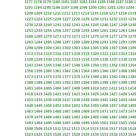
1177
1178
1179
1180
1181
1182
1183
1184
1185
1186
1187
1188
1
1193
1194
1195
1196
1197
1198
1199
1200
1201
1202
1203
1204
1208
1209
1210
1211
1212
1213
1214
1215
1216
1217
1218
121
1223
1224
1225
1226
1227
1228
1229
1230
1231
1232
1233
123
1238
1239
1240
1241
1242
1243
1244
1245
1246
1247
1248
124
1253
1254
1255
1256
1257
1258
1259
1260
1261
1262
1263
126
1268
1269
1270
1271
1272
1273
1274
1275
1276
1277
1278
127
1283
1284
1285
1286
1287
1288
1289
1290
1291
1292
1293
129
1298
1299
1300
1301
1302
1303
1304
1305
1306
1307
1308
130
1313
1314
1315
1316
1317
1318
1319
1320
1321
1322
1323
132
1328
1329
1330
1331
1332
1333
1334
1335
1336
1337
1338
133
1343
1344
1345
1346
1347
1348
1349
1350
1351
1352
1353
135
1358
1359
1360
1361
1362
1363
1364
1365
1366
1367
1368
136
1373
1374
1375
1376
1377
1378
1379
1380
1381
1382
1383
138
1388
1389
1390
1391
1392
1393
1394
1395
1396
1397
1398
139
1403
1404
1405
1406
1407
1408
1409
1410
1411
1412
1413
141
1418
1419
1420
1421
1422
1423
1424
1425
1426
1427
1428
142
1433
1434
1435
1436
1437
1438
1439
1440
1441
1442
1443
144
1448
1449
1450
1451
1452
1453
1454
1455
1456
1457
1458
145
1463
1464
1465
1466
1467
1468
1469
1470
1471
1472
1473
147
1478
1479
1480
1481
1482
1483
1484
1485
1486
1487
1488
148
1493
1494
1495
1496
1497
1498
1499
1500
1501
1502
1503
150
1508
1509
1510
1511
1512
1513
1514
1515
1516
1517
1518
151
1523
1524
1525
1526
1527
1528
1529
1530
1531
1532
1533
153