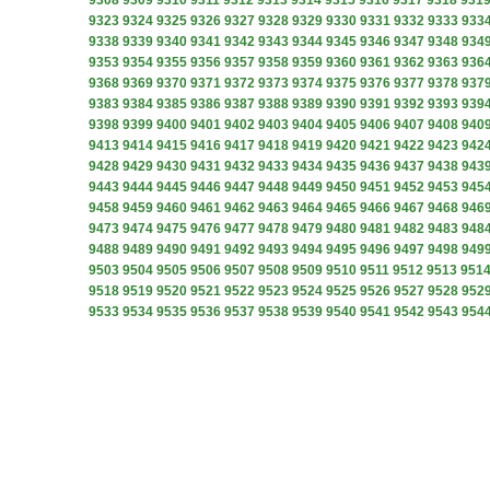
9308
9309
9310
9311
9312
9313
9314
9315
9316
9317
9318
931
9323
9324
9325
9326
9327
9328
9329
9330
9331
9332
9333
933
9338
9339
9340
9341
9342
9343
9344
9345
9346
9347
9348
934
9353
9354
9355
9356
9357
9358
9359
9360
9361
9362
9363
936
9368
9369
9370
9371
9372
9373
9374
9375
9376
9377
9378
937
9383
9384
9385
9386
9387
9388
9389
9390
9391
9392
9393
939
9398
9399
9400
9401
9402
9403
9404
9405
9406
9407
9408
940
9413
9414
9415
9416
9417
9418
9419
9420
9421
9422
9423
942
9428
9429
9430
9431
9432
9433
9434
9435
9436
9437
9438
943
9443
9444
9445
9446
9447
9448
9449
9450
9451
9452
9453
945
9458
9459
9460
9461
9462
9463
9464
9465
9466
9467
9468
946
9473
9474
9475
9476
9477
9478
9479
9480
9481
9482
9483
948
9488
9489
9490
9491
9492
9493
9494
9495
9496
9497
9498
949
9503
9504
9505
9506
9507
9508
9509
9510
9511
9512
9513
951
9518
9519
9520
9521
9522
9523
9524
9525
9526
9527
9528
952
9533
9534
9535
9536
9537
9538
9539
9540
9541
9542
9543
954