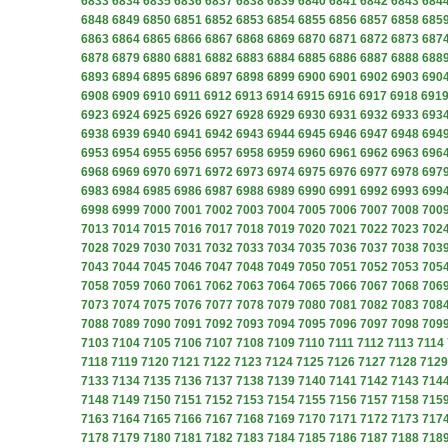
6833
6834
6835
6836
6837
6838
6839
6840
6841
6842
6843
684
6848
6849
6850
6851
6852
6853
6854
6855
6856
6857
6858
685
6863
6864
6865
6866
6867
6868
6869
6870
6871
6872
6873
687
6878
6879
6880
6881
6882
6883
6884
6885
6886
6887
6888
688
6893
6894
6895
6896
6897
6898
6899
6900
6901
6902
6903
690
6908
6909
6910
6911
6912
6913
6914
6915
6916
6917
6918
691
6923
6924
6925
6926
6927
6928
6929
6930
6931
6932
6933
693
6938
6939
6940
6941
6942
6943
6944
6945
6946
6947
6948
694
6953
6954
6955
6956
6957
6958
6959
6960
6961
6962
6963
696
6968
6969
6970
6971
6972
6973
6974
6975
6976
6977
6978
697
6983
6984
6985
6986
6987
6988
6989
6990
6991
6992
6993
699
6998
6999
7000
7001
7002
7003
7004
7005
7006
7007
7008
700
7013
7014
7015
7016
7017
7018
7019
7020
7021
7022
7023
702
7028
7029
7030
7031
7032
7033
7034
7035
7036
7037
7038
703
7043
7044
7045
7046
7047
7048
7049
7050
7051
7052
7053
705
7058
7059
7060
7061
7062
7063
7064
7065
7066
7067
7068
706
7073
7074
7075
7076
7077
7078
7079
7080
7081
7082
7083
708
7088
7089
7090
7091
7092
7093
7094
7095
7096
7097
7098
709
7103
7104
7105
7106
7107
7108
7109
7110
7111
7112
7113
7114
7118
7119
7120
7121
7122
7123
7124
7125
7126
7127
7128
7129
7133
7134
7135
7136
7137
7138
7139
7140
7141
7142
7143
714
7148
7149
7150
7151
7152
7153
7154
7155
7156
7157
7158
715
7163
7164
7165
7166
7167
7168
7169
7170
7171
7172
7173
717
7178
7179
7180
7181
7182
7183
7184
7185
7186
7187
7188
718