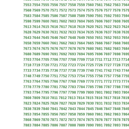
7553
7554
7555
7556
7557
7558
7559
7560
7561
7562
7563
756
7568
7569
7570
7571
7572
7573
7574
7575
7576
7577
7578
757
7583
7584
7585
7586
7587
7588
7589
7590
7591
7592
7593
759
7598
7599
7600
7601
7602
7603
7604
7605
7606
7607
7608
760
7613
7614
7615
7616
7617
7618
7619
7620
7621
7622
7623
762
7628
7629
7630
7631
7632
7633
7634
7635
7636
7637
7638
763
7643
7644
7645
7646
7647
7648
7649
7650
7651
7652
7653
765
7658
7659
7660
7661
7662
7663
7664
7665
7666
7667
7668
766
7673
7674
7675
7676
7677
7678
7679
7680
7681
7682
7683
768
7688
7689
7690
7691
7692
7693
7694
7695
7696
7697
7698
769
7703
7704
7705
7706
7707
7708
7709
7710
7711
7712
7713
771
7718
7719
7720
7721
7722
7723
7724
7725
7726
7727
7728
772
7733
7734
7735
7736
7737
7738
7739
7740
7741
7742
7743
774
7748
7749
7750
7751
7752
7753
7754
7755
7756
7757
7758
775
7763
7764
7765
7766
7767
7768
7769
7770
7771
7772
7773
777
7778
7779
7780
7781
7782
7783
7784
7785
7786
7787
7788
778
7793
7794
7795
7796
7797
7798
7799
7800
7801
7802
7803
780
7808
7809
7810
7811
7812
7813
7814
7815
7816
7817
7818
781
7823
7824
7825
7826
7827
7828
7829
7830
7831
7832
7833
783
7838
7839
7840
7841
7842
7843
7844
7845
7846
7847
7848
784
7853
7854
7855
7856
7857
7858
7859
7860
7861
7862
7863
786
7868
7869
7870
7871
7872
7873
7874
7875
7876
7877
7878
787
7883
7884
7885
7886
7887
7888
7889
7890
7891
7892
7893
789