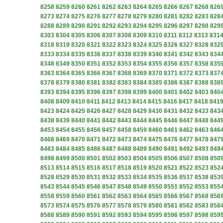
8258
8259
8260
8261
8262
8263
8264
8265
8266
8267
8268
826
8273
8274
8275
8276
8277
8278
8279
8280
8281
8282
8283
828
8288
8289
8290
8291
8292
8293
8294
8295
8296
8297
8298
829
8303
8304
8305
8306
8307
8308
8309
8310
8311
8312
8313
831
8318
8319
8320
8321
8322
8323
8324
8325
8326
8327
8328
832
8333
8334
8335
8336
8337
8338
8339
8340
8341
8342
8343
834
8348
8349
8350
8351
8352
8353
8354
8355
8356
8357
8358
835
8363
8364
8365
8366
8367
8368
8369
8370
8371
8372
8373
837
8378
8379
8380
8381
8382
8383
8384
8385
8386
8387
8388
838
8393
8394
8395
8396
8397
8398
8399
8400
8401
8402
8403
840
8408
8409
8410
8411
8412
8413
8414
8415
8416
8417
8418
841
8423
8424
8425
8426
8427
8428
8429
8430
8431
8432
8433
843
8438
8439
8440
8441
8442
8443
8444
8445
8446
8447
8448
844
8453
8454
8455
8456
8457
8458
8459
8460
8461
8462
8463
846
8468
8469
8470
8471
8472
8473
8474
8475
8476
8477
8478
847
8483
8484
8485
8486
8487
8488
8489
8490
8491
8492
8493
849
8498
8499
8500
8501
8502
8503
8504
8505
8506
8507
8508
850
8513
8514
8515
8516
8517
8518
8519
8520
8521
8522
8523
852
8528
8529
8530
8531
8532
8533
8534
8535
8536
8537
8538
853
8543
8544
8545
8546
8547
8548
8549
8550
8551
8552
8553
855
8558
8559
8560
8561
8562
8563
8564
8565
8566
8567
8568
856
8573
8574
8575
8576
8577
8578
8579
8580
8581
8582
8583
858
8588
8589
8590
8591
8592
8593
8594
8595
8596
8597
8598
859