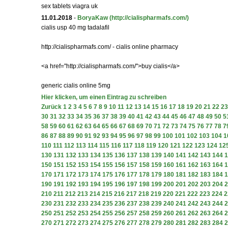
sex tablets viagra uk
11.01.2018
-
BoryaKaw
(http://cialispharmafs.com/)
cialis usp 40 mg tadalafil
http://cialispharmafs.com/ - cialis online pharmacy
<a href="http://cialispharmafs.com/">buy cialis</a>
generic cialis online 5mg
Hier klicken, um einen Eintrag zu schreiben
Zurück
1
2
3
4
5
6
7
8
9
10
11
12
13
14
15
16
17
18
19
20
21
22
23
30
31
32
33
34
35
36
37
38
39
40
41
42
43
44
45
46
47
48
49
50
5
58
59
60
61
62
63
64
65
66
67
68
69
70
71
72
73
74
75
76
77
78
7
86
87
88
89
90
91
92
93
94
95
96
97
98
99
100
101
102
103
104
1
110
111
112
113
114
115
116
117
118
119
120
121
122
123
124
12
130
131
132
133
134
135
136
137
138
139
140
141
142
143
144
1
150
151
152
153
154
155
156
157
158
159
160
161
162
163
164
1
170
171
172
173
174
175
176
177
178
179
180
181
182
183
184
1
190
191
192
193
194
195
196
197
198
199
200
201
202
203
204
2
210
211
212
213
214
215
216
217
218
219
220
221
222
223
224
2
230
231
232
233
234
235
236
237
238
239
240
241
242
243
244
2
250
251
252
253
254
255
256
257
258
259
260
261
262
263
264
2
270
271
272
273
274
275
276
277
278
279
280
281
282
283
284
2