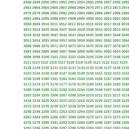
2948
2949
2950
2951
2952
2953
2954
2955
2956
2957
2958
295
2963
2964
2965
2966
2967
2968
2969
2970
2971
2972
2973
297
2978
2979
2980
2981
2982
2983
2984
2985
2986
2987
2988
298
2993
2994
2995
2996
2997
2998
2999
3000
3001
3002
3003
300
3008
3009
3010
3011
3012
3013
3014
3015
3016
3017
3018
301
3023
3024
3025
3026
3027
3028
3029
3030
3031
3032
3033
303
3038
3039
3040
3041
3042
3043
3044
3045
3046
3047
3048
304
3053
3054
3055
3056
3057
3058
3059
3060
3061
3062
3063
306
3068
3069
3070
3071
3072
3073
3074
3075
3076
3077
3078
307
3083
3084
3085
3086
3087
3088
3089
3090
3091
3092
3093
309
3098
3099
3100
3101
3102
3103
3104
3105
3106
3107
3108
310
3113
3114
3115
3116
3117
3118
3119
3120
3121
3122
3123
3124
3128
3129
3130
3131
3132
3133
3134
3135
3136
3137
3138
313
3143
3144
3145
3146
3147
3148
3149
3150
3151
3152
3153
315
3158
3159
3160
3161
3162
3163
3164
3165
3166
3167
3168
316
3173
3174
3175
3176
3177
3178
3179
3180
3181
3182
3183
318
3188
3189
3190
3191
3192
3193
3194
3195
3196
3197
3198
319
3203
3204
3205
3206
3207
3208
3209
3210
3211
3212
3213
321
3218
3219
3220
3221
3222
3223
3224
3225
3226
3227
3228
322
3233
3234
3235
3236
3237
3238
3239
3240
3241
3242
3243
324
3248
3249
3250
3251
3252
3253
3254
3255
3256
3257
3258
325
3263
3264
3265
3266
3267
3268
3269
3270
3271
3272
3273
327
3278
3279
3280
3281
3282
3283
3284
3285
3286
3287
3288
328
3293
3294
3295
3296
3297
3298
3299
3300
3301
3302
3303
330