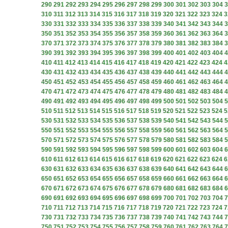
290
291
292
293
294
295
296
297
298
299
300
301
302
303
304
3
310
311
312
313
314
315
316
317
318
319
320
321
322
323
324
3
330
331
332
333
334
335
336
337
338
339
340
341
342
343
344
3
350
351
352
353
354
355
356
357
358
359
360
361
362
363
364
3
370
371
372
373
374
375
376
377
378
379
380
381
382
383
384
3
390
391
392
393
394
395
396
397
398
399
400
401
402
403
404
4
410
411
412
413
414
415
416
417
418
419
420
421
422
423
424
4
430
431
432
433
434
435
436
437
438
439
440
441
442
443
444
4
450
451
452
453
454
455
456
457
458
459
460
461
462
463
464
4
470
471
472
473
474
475
476
477
478
479
480
481
482
483
484
4
490
491
492
493
494
495
496
497
498
499
500
501
502
503
504
5
510
511
512
513
514
515
516
517
518
519
520
521
522
523
524
5
530
531
532
533
534
535
536
537
538
539
540
541
542
543
544
5
550
551
552
553
554
555
556
557
558
559
560
561
562
563
564
5
570
571
572
573
574
575
576
577
578
579
580
581
582
583
584
5
590
591
592
593
594
595
596
597
598
599
600
601
602
603
604
6
610
611
612
613
614
615
616
617
618
619
620
621
622
623
624
6
630
631
632
633
634
635
636
637
638
639
640
641
642
643
644
6
650
651
652
653
654
655
656
657
658
659
660
661
662
663
664
6
670
671
672
673
674
675
676
677
678
679
680
681
682
683
684
6
690
691
692
693
694
695
696
697
698
699
700
701
702
703
704
7
710
711
712
713
714
715
716
717
718
719
720
721
722
723
724
7
730
731
732
733
734
735
736
737
738
739
740
741
742
743
744
7
750
751
752
753
754
755
756
757
758
759
760
761
762
763
764
7