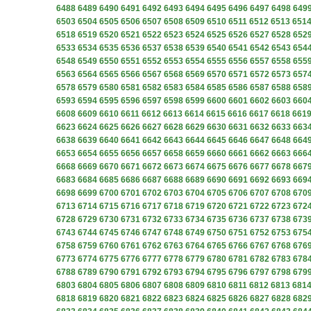
6488
6489
6490
6491
6492
6493
6494
6495
6496
6497
6498
649
6503
6504
6505
6506
6507
6508
6509
6510
6511
6512
6513
651
6518
6519
6520
6521
6522
6523
6524
6525
6526
6527
6528
652
6533
6534
6535
6536
6537
6538
6539
6540
6541
6542
6543
654
6548
6549
6550
6551
6552
6553
6554
6555
6556
6557
6558
655
6563
6564
6565
6566
6567
6568
6569
6570
6571
6572
6573
657
6578
6579
6580
6581
6582
6583
6584
6585
6586
6587
6588
658
6593
6594
6595
6596
6597
6598
6599
6600
6601
6602
6603
660
6608
6609
6610
6611
6612
6613
6614
6615
6616
6617
6618
661
6623
6624
6625
6626
6627
6628
6629
6630
6631
6632
6633
663
6638
6639
6640
6641
6642
6643
6644
6645
6646
6647
6648
664
6653
6654
6655
6656
6657
6658
6659
6660
6661
6662
6663
666
6668
6669
6670
6671
6672
6673
6674
6675
6676
6677
6678
667
6683
6684
6685
6686
6687
6688
6689
6690
6691
6692
6693
669
6698
6699
6700
6701
6702
6703
6704
6705
6706
6707
6708
670
6713
6714
6715
6716
6717
6718
6719
6720
6721
6722
6723
672
6728
6729
6730
6731
6732
6733
6734
6735
6736
6737
6738
673
6743
6744
6745
6746
6747
6748
6749
6750
6751
6752
6753
675
6758
6759
6760
6761
6762
6763
6764
6765
6766
6767
6768
676
6773
6774
6775
6776
6777
6778
6779
6780
6781
6782
6783
678
6788
6789
6790
6791
6792
6793
6794
6795
6796
6797
6798
679
6803
6804
6805
6806
6807
6808
6809
6810
6811
6812
6813
681
6818
6819
6820
6821
6822
6823
6824
6825
6826
6827
6828
682