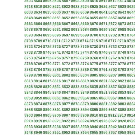
8603
8604
8605
8606
8607
8608
8609
8610
8611
8612
8613
861
8618
8619
8620
8621
8622
8623
8624
8625
8626
8627
8628
862
8633
8634
8635
8636
8637
8638
8639
8640
8641
8642
8643
864
8648
8649
8650
8651
8652
8653
8654
8655
8656
8657
8658
865
8663
8664
8665
8666
8667
8668
8669
8670
8671
8672
8673
867
8678
8679
8680
8681
8682
8683
8684
8685
8686
8687
8688
868
8693
8694
8695
8696
8697
8698
8699
8700
8701
8702
8703
870
8708
8709
8710
8711
8712
8713
8714
8715
8716
8717
8718
871
8723
8724
8725
8726
8727
8728
8729
8730
8731
8732
8733
873
8738
8739
8740
8741
8742
8743
8744
8745
8746
8747
8748
874
8753
8754
8755
8756
8757
8758
8759
8760
8761
8762
8763
876
8768
8769
8770
8771
8772
8773
8774
8775
8776
8777
8778
877
8783
8784
8785
8786
8787
8788
8789
8790
8791
8792
8793
879
8798
8799
8800
8801
8802
8803
8804
8805
8806
8807
8808
880
8813
8814
8815
8816
8817
8818
8819
8820
8821
8822
8823
882
8828
8829
8830
8831
8832
8833
8834
8835
8836
8837
8838
883
8843
8844
8845
8846
8847
8848
8849
8850
8851
8852
8853
885
8858
8859
8860
8861
8862
8863
8864
8865
8866
8867
8868
886
8873
8874
8875
8876
8877
8878
8879
8880
8881
8882
8883
888
8888
8889
8890
8891
8892
8893
8894
8895
8896
8897
8898
889
8903
8904
8905
8906
8907
8908
8909
8910
8911
8912
8913
891
8918
8919
8920
8921
8922
8923
8924
8925
8926
8927
8928
892
8933
8934
8935
8936
8937
8938
8939
8940
8941
8942
8943
894
8948
8949
8950
8951
8952
8953
8954
8955
8956
8957
8958
895