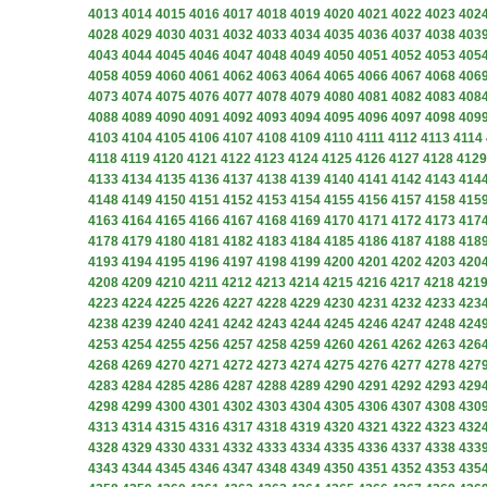
4013
4014
4015
4016
4017
4018
4019
4020
4021
4022
4023
402
4028
4029
4030
4031
4032
4033
4034
4035
4036
4037
4038
403
4043
4044
4045
4046
4047
4048
4049
4050
4051
4052
4053
405
4058
4059
4060
4061
4062
4063
4064
4065
4066
4067
4068
406
4073
4074
4075
4076
4077
4078
4079
4080
4081
4082
4083
408
4088
4089
4090
4091
4092
4093
4094
4095
4096
4097
4098
409
4103
4104
4105
4106
4107
4108
4109
4110
4111
4112
4113
4114
4118
4119
4120
4121
4122
4123
4124
4125
4126
4127
4128
4129
4133
4134
4135
4136
4137
4138
4139
4140
4141
4142
4143
414
4148
4149
4150
4151
4152
4153
4154
4155
4156
4157
4158
415
4163
4164
4165
4166
4167
4168
4169
4170
4171
4172
4173
417
4178
4179
4180
4181
4182
4183
4184
4185
4186
4187
4188
418
4193
4194
4195
4196
4197
4198
4199
4200
4201
4202
4203
420
4208
4209
4210
4211
4212
4213
4214
4215
4216
4217
4218
421
4223
4224
4225
4226
4227
4228
4229
4230
4231
4232
4233
423
4238
4239
4240
4241
4242
4243
4244
4245
4246
4247
4248
424
4253
4254
4255
4256
4257
4258
4259
4260
4261
4262
4263
426
4268
4269
4270
4271
4272
4273
4274
4275
4276
4277
4278
427
4283
4284
4285
4286
4287
4288
4289
4290
4291
4292
4293
429
4298
4299
4300
4301
4302
4303
4304
4305
4306
4307
4308
430
4313
4314
4315
4316
4317
4318
4319
4320
4321
4322
4323
432
4328
4329
4330
4331
4332
4333
4334
4335
4336
4337
4338
433
4343
4344
4345
4346
4347
4348
4349
4350
4351
4352
4353
435