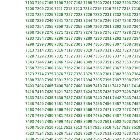
7193
7194
7195
7196
7197
7198
7199
7200
7201
7202
7203
720
7208
7209
7210
7211
7212
7213
7214
7215
7216
7217
7218
721
7223
7224
7225
7226
7227
7228
7229
7230
7231
7232
7233
723
7238
7239
7240
7241
7242
7243
7244
7245
7246
7247
7248
724
7253
7254
7255
7256
7257
7258
7259
7260
7261
7262
7263
726
7268
7269
7270
7271
7272
7273
7274
7275
7276
7277
7278
727
7283
7284
7285
7286
7287
7288
7289
7290
7291
7292
7293
729
7298
7299
7300
7301
7302
7303
7304
7305
7306
7307
7308
730
7313
7314
7315
7316
7317
7318
7319
7320
7321
7322
7323
732
7328
7329
7330
7331
7332
7333
7334
7335
7336
7337
7338
733
7343
7344
7345
7346
7347
7348
7349
7350
7351
7352
7353
735
7358
7359
7360
7361
7362
7363
7364
7365
7366
7367
7368
736
7373
7374
7375
7376
7377
7378
7379
7380
7381
7382
7383
738
7388
7389
7390
7391
7392
7393
7394
7395
7396
7397
7398
739
7403
7404
7405
7406
7407
7408
7409
7410
7411
7412
7413
741
7418
7419
7420
7421
7422
7423
7424
7425
7426
7427
7428
742
7433
7434
7435
7436
7437
7438
7439
7440
7441
7442
7443
744
7448
7449
7450
7451
7452
7453
7454
7455
7456
7457
7458
745
7463
7464
7465
7466
7467
7468
7469
7470
7471
7472
7473
747
7478
7479
7480
7481
7482
7483
7484
7485
7486
7487
7488
748
7493
7494
7495
7496
7497
7498
7499
7500
7501
7502
7503
750
7508
7509
7510
7511
7512
7513
7514
7515
7516
7517
7518
751
7523
7524
7525
7526
7527
7528
7529
7530
7531
7532
7533
753
7538
7539
7540
7541
7542
7543
7544
7545
7546
7547
7548
754