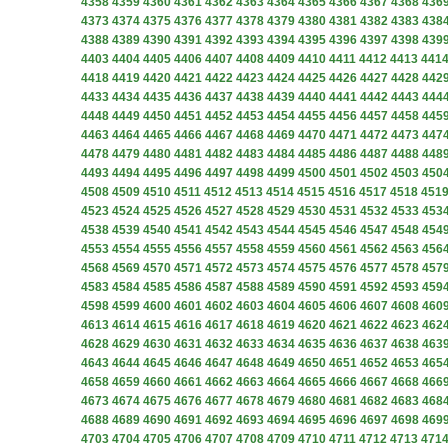
4358
4359
4360
4361
4362
4363
4364
4365
4366
4367
4368
436
4373
4374
4375
4376
4377
4378
4379
4380
4381
4382
4383
438
4388
4389
4390
4391
4392
4393
4394
4395
4396
4397
4398
439
4403
4404
4405
4406
4407
4408
4409
4410
4411
4412
4413
441
4418
4419
4420
4421
4422
4423
4424
4425
4426
4427
4428
442
4433
4434
4435
4436
4437
4438
4439
4440
4441
4442
4443
444
4448
4449
4450
4451
4452
4453
4454
4455
4456
4457
4458
445
4463
4464
4465
4466
4467
4468
4469
4470
4471
4472
4473
447
4478
4479
4480
4481
4482
4483
4484
4485
4486
4487
4488
448
4493
4494
4495
4496
4497
4498
4499
4500
4501
4502
4503
450
4508
4509
4510
4511
4512
4513
4514
4515
4516
4517
4518
451
4523
4524
4525
4526
4527
4528
4529
4530
4531
4532
4533
453
4538
4539
4540
4541
4542
4543
4544
4545
4546
4547
4548
454
4553
4554
4555
4556
4557
4558
4559
4560
4561
4562
4563
456
4568
4569
4570
4571
4572
4573
4574
4575
4576
4577
4578
457
4583
4584
4585
4586
4587
4588
4589
4590
4591
4592
4593
459
4598
4599
4600
4601
4602
4603
4604
4605
4606
4607
4608
460
4613
4614
4615
4616
4617
4618
4619
4620
4621
4622
4623
462
4628
4629
4630
4631
4632
4633
4634
4635
4636
4637
4638
463
4643
4644
4645
4646
4647
4648
4649
4650
4651
4652
4653
465
4658
4659
4660
4661
4662
4663
4664
4665
4666
4667
4668
466
4673
4674
4675
4676
4677
4678
4679
4680
4681
4682
4683
468
4688
4689
4690
4691
4692
4693
4694
4695
4696
4697
4698
469
4703
4704
4705
4706
4707
4708
4709
4710
4711
4712
4713
471