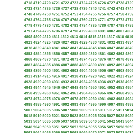
4718
4719
4720
4721
4722
4723
4724
4725
4726
4727
4728
472
4733
4734
4735
4736
4737
4738
4739
4740
4741
4742
4743
474
4748
4749
4750
4751
4752
4753
4754
4755
4756
4757
4758
475
4763
4764
4765
4766
4767
4768
4769
4770
4771
4772
4773
477
4778
4779
4780
4781
4782
4783
4784
4785
4786
4787
4788
478
4793
4794
4795
4796
4797
4798
4799
4800
4801
4802
4803
480
4808
4809
4810
4811
4812
4813
4814
4815
4816
4817
4818
481
4823
4824
4825
4826
4827
4828
4829
4830
4831
4832
4833
483
4838
4839
4840
4841
4842
4843
4844
4845
4846
4847
4848
484
4853
4854
4855
4856
4857
4858
4859
4860
4861
4862
4863
486
4868
4869
4870
4871
4872
4873
4874
4875
4876
4877
4878
487
4883
4884
4885
4886
4887
4888
4889
4890
4891
4892
4893
489
4898
4899
4900
4901
4902
4903
4904
4905
4906
4907
4908
490
4913
4914
4915
4916
4917
4918
4919
4920
4921
4922
4923
492
4928
4929
4930
4931
4932
4933
4934
4935
4936
4937
4938
493
4943
4944
4945
4946
4947
4948
4949
4950
4951
4952
4953
495
4958
4959
4960
4961
4962
4963
4964
4965
4966
4967
4968
496
4973
4974
4975
4976
4977
4978
4979
4980
4981
4982
4983
498
4988
4989
4990
4991
4992
4993
4994
4995
4996
4997
4998
499
5003
5004
5005
5006
5007
5008
5009
5010
5011
5012
5013
501
5018
5019
5020
5021
5022
5023
5024
5025
5026
5027
5028
502
5033
5034
5035
5036
5037
5038
5039
5040
5041
5042
5043
504
5048
5049
5050
5051
5052
5053
5054
5055
5056
5057
5058
505
5063
5064
5065
5066
5067
5068
5069
5070
5071
5072
5073
507