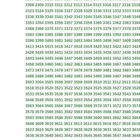
3308
3309
3310
3311
3312
3313
3314
3315
3316
3317
3318
331
3323
3324
3325
3326
3327
3328
3329
3330
3331
3332
3333
333
3338
3339
3340
3341
3342
3343
3344
3345
3346
3347
3348
334
3353
3354
3355
3356
3357
3358
3359
3360
3361
3362
3363
336
3368
3369
3370
3371
3372
3373
3374
3375
3376
3377
3378
337
3383
3384
3385
3386
3387
3388
3389
3390
3391
3392
3393
339
3398
3399
3400
3401
3402
3403
3404
3405
3406
3407
3408
340
3413
3414
3415
3416
3417
3418
3419
3420
3421
3422
3423
342
3428
3429
3430
3431
3432
3433
3434
3435
3436
3437
3438
343
3443
3444
3445
3446
3447
3448
3449
3450
3451
3452
3453
345
3458
3459
3460
3461
3462
3463
3464
3465
3466
3467
3468
346
3473
3474
3475
3476
3477
3478
3479
3480
3481
3482
3483
348
3488
3489
3490
3491
3492
3493
3494
3495
3496
3497
3498
349
3503
3504
3505
3506
3507
3508
3509
3510
3511
3512
3513
351
3518
3519
3520
3521
3522
3523
3524
3525
3526
3527
3528
352
3533
3534
3535
3536
3537
3538
3539
3540
3541
3542
3543
354
3548
3549
3550
3551
3552
3553
3554
3555
3556
3557
3558
355
3563
3564
3565
3566
3567
3568
3569
3570
3571
3572
3573
357
3578
3579
3580
3581
3582
3583
3584
3585
3586
3587
3588
358
3593
3594
3595
3596
3597
3598
3599
3600
3601
3602
3603
360
3608
3609
3610
3611
3612
3613
3614
3615
3616
3617
3618
361
3623
3624
3625
3626
3627
3628
3629
3630
3631
3632
3633
363
3638
3639
3640
3641
3642
3643
3644
3645
3646
3647
3648
364