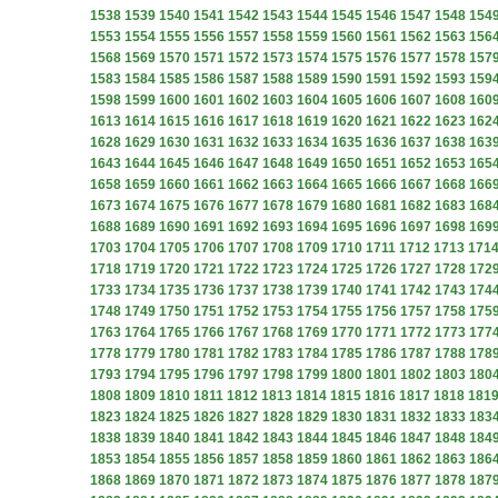
1538
1539
1540
1541
1542
1543
1544
1545
1546
1547
1548
154
1553
1554
1555
1556
1557
1558
1559
1560
1561
1562
1563
156
1568
1569
1570
1571
1572
1573
1574
1575
1576
1577
1578
157
1583
1584
1585
1586
1587
1588
1589
1590
1591
1592
1593
159
1598
1599
1600
1601
1602
1603
1604
1605
1606
1607
1608
160
1613
1614
1615
1616
1617
1618
1619
1620
1621
1622
1623
162
1628
1629
1630
1631
1632
1633
1634
1635
1636
1637
1638
163
1643
1644
1645
1646
1647
1648
1649
1650
1651
1652
1653
165
1658
1659
1660
1661
1662
1663
1664
1665
1666
1667
1668
166
1673
1674
1675
1676
1677
1678
1679
1680
1681
1682
1683
168
1688
1689
1690
1691
1692
1693
1694
1695
1696
1697
1698
169
1703
1704
1705
1706
1707
1708
1709
1710
1711
1712
1713
171
1718
1719
1720
1721
1722
1723
1724
1725
1726
1727
1728
172
1733
1734
1735
1736
1737
1738
1739
1740
1741
1742
1743
174
1748
1749
1750
1751
1752
1753
1754
1755
1756
1757
1758
175
1763
1764
1765
1766
1767
1768
1769
1770
1771
1772
1773
177
1778
1779
1780
1781
1782
1783
1784
1785
1786
1787
1788
178
1793
1794
1795
1796
1797
1798
1799
1800
1801
1802
1803
180
1808
1809
1810
1811
1812
1813
1814
1815
1816
1817
1818
181
1823
1824
1825
1826
1827
1828
1829
1830
1831
1832
1833
183
1838
1839
1840
1841
1842
1843
1844
1845
1846
1847
1848
184
1853
1854
1855
1856
1857
1858
1859
1860
1861
1862
1863
186
1868
1869
1870
1871
1872
1873
1874
1875
1876
1877
1878
187