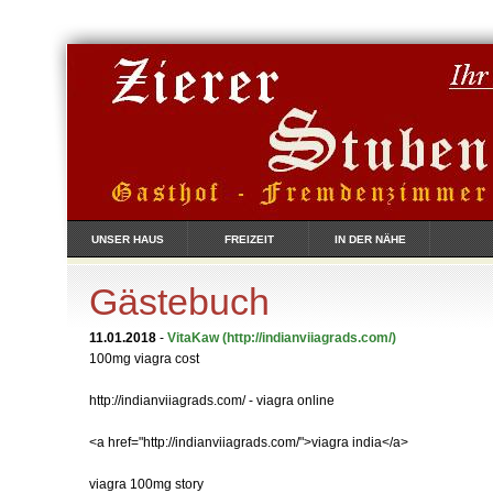
UNSER HAUS
FREIZEIT
IN DER NÄHE
Gästebuch
11.01.2018
-
VitaKaw
(http://indianviiagrads.com/)
100mg viagra cost
http://indianviiagrads.com/ - viagra online
<a href="http://indianviiagrads.com/">viagra india</a>
viagra 100mg story