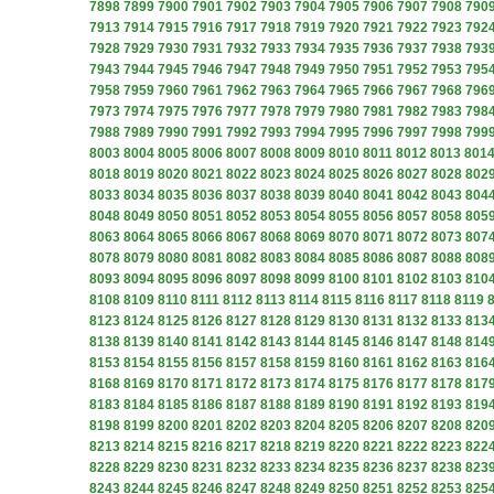
7898
7899
7900
7901
7902
7903
7904
7905
7906
7907
7908
790
7913
7914
7915
7916
7917
7918
7919
7920
7921
7922
7923
792
7928
7929
7930
7931
7932
7933
7934
7935
7936
7937
7938
793
7943
7944
7945
7946
7947
7948
7949
7950
7951
7952
7953
795
7958
7959
7960
7961
7962
7963
7964
7965
7966
7967
7968
796
7973
7974
7975
7976
7977
7978
7979
7980
7981
7982
7983
798
7988
7989
7990
7991
7992
7993
7994
7995
7996
7997
7998
799
8003
8004
8005
8006
8007
8008
8009
8010
8011
8012
8013
801
8018
8019
8020
8021
8022
8023
8024
8025
8026
8027
8028
802
8033
8034
8035
8036
8037
8038
8039
8040
8041
8042
8043
804
8048
8049
8050
8051
8052
8053
8054
8055
8056
8057
8058
805
8063
8064
8065
8066
8067
8068
8069
8070
8071
8072
8073
807
8078
8079
8080
8081
8082
8083
8084
8085
8086
8087
8088
808
8093
8094
8095
8096
8097
8098
8099
8100
8101
8102
8103
810
8108
8109
8110
8111
8112
8113
8114
8115
8116
8117
8118
8119
8123
8124
8125
8126
8127
8128
8129
8130
8131
8132
8133
813
8138
8139
8140
8141
8142
8143
8144
8145
8146
8147
8148
814
8153
8154
8155
8156
8157
8158
8159
8160
8161
8162
8163
816
8168
8169
8170
8171
8172
8173
8174
8175
8176
8177
8178
817
8183
8184
8185
8186
8187
8188
8189
8190
8191
8192
8193
819
8198
8199
8200
8201
8202
8203
8204
8205
8206
8207
8208
820
8213
8214
8215
8216
8217
8218
8219
8220
8221
8222
8223
822
8228
8229
8230
8231
8232
8233
8234
8235
8236
8237
8238
823
8243
8244
8245
8246
8247
8248
8249
8250
8251
8252
8253
825