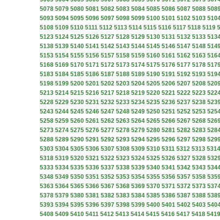
5078
5079
5080
5081
5082
5083
5084
5085
5086
5087
5088
508
5093
5094
5095
5096
5097
5098
5099
5100
5101
5102
5103
510
5108
5109
5110
5111
5112
5113
5114
5115
5116
5117
5118
5119
5123
5124
5125
5126
5127
5128
5129
5130
5131
5132
5133
513
5138
5139
5140
5141
5142
5143
5144
5145
5146
5147
5148
514
5153
5154
5155
5156
5157
5158
5159
5160
5161
5162
5163
516
5168
5169
5170
5171
5172
5173
5174
5175
5176
5177
5178
517
5183
5184
5185
5186
5187
5188
5189
5190
5191
5192
5193
519
5198
5199
5200
5201
5202
5203
5204
5205
5206
5207
5208
520
5213
5214
5215
5216
5217
5218
5219
5220
5221
5222
5223
522
5228
5229
5230
5231
5232
5233
5234
5235
5236
5237
5238
523
5243
5244
5245
5246
5247
5248
5249
5250
5251
5252
5253
525
5258
5259
5260
5261
5262
5263
5264
5265
5266
5267
5268
526
5273
5274
5275
5276
5277
5278
5279
5280
5281
5282
5283
528
5288
5289
5290
5291
5292
5293
5294
5295
5296
5297
5298
529
5303
5304
5305
5306
5307
5308
5309
5310
5311
5312
5313
531
5318
5319
5320
5321
5322
5323
5324
5325
5326
5327
5328
532
5333
5334
5335
5336
5337
5338
5339
5340
5341
5342
5343
534
5348
5349
5350
5351
5352
5353
5354
5355
5356
5357
5358
535
5363
5364
5365
5366
5367
5368
5369
5370
5371
5372
5373
537
5378
5379
5380
5381
5382
5383
5384
5385
5386
5387
5388
538
5393
5394
5395
5396
5397
5398
5399
5400
5401
5402
5403
540
5408
5409
5410
5411
5412
5413
5414
5415
5416
5417
5418
541