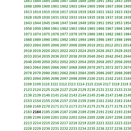
1883
1884
1885
1886
1887
1888
1889
1890
1891
1892
1893
189
1898
1899
1900
1901
1902
1903
1904
1905
1906
1907
1908
190
1913
1914
1915
1916
1917
1918
1919
1920
1921
1922
1923
192
1928
1929
1930
1931
1932
1933
1934
1935
1936
1937
1938
193
1943
1944
1945
1946
1947
1948
1949
1950
1951
1952
1953
195
1958
1959
1960
1961
1962
1963
1964
1965
1966
1967
1968
196
1973
1974
1975
1976
1977
1978
1979
1980
1981
1982
1983
198
1988
1989
1990
1991
1992
1993
1994
1995
1996
1997
1998
199
2003
2004
2005
2006
2007
2008
2009
2010
2011
2012
2013
201
2018
2019
2020
2021
2022
2023
2024
2025
2026
2027
2028
202
2033
2034
2035
2036
2037
2038
2039
2040
2041
2042
2043
204
2048
2049
2050
2051
2052
2053
2054
2055
2056
2057
2058
205
2063
2064
2065
2066
2067
2068
2069
2070
2071
2072
2073
207
2078
2079
2080
2081
2082
2083
2084
2085
2086
2087
2088
208
2093
2094
2095
2096
2097
2098
2099
2100
2101
2102
2103
210
2108
2109
2110
2111
2112
2113
2114
2115
2116
2117
2118
2119
2123
2124
2125
2126
2127
2128
2129
2130
2131
2132
2133
213
2138
2139
2140
2141
2142
2143
2144
2145
2146
2147
2148
214
2153
2154
2155
2156
2157
2158
2159
2160
2161
2162
2163
216
2168
2169
2170
2171
2172
2173
2174
2175
2176
2177
2178
217
2183
2184
2185
2186
2187
2188
2189
2190
2191
2192
2193
219
2198
2199
2200
2201
2202
2203
2204
2205
2206
2207
2208
220
2213
2214
2215
2216
2217
2218
2219
2220
2221
2222
2223
222
2228
2229
2230
2231
2232
2233
2234
2235
2236
2237
2238
223