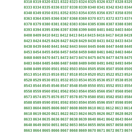
8318
8319
8320
8321
8322
8323
8324
8325
8326
8327
8328
832
8333
8334
8335
8336
8337
8338
8339
8340
8341
8342
8343
834
8348
8349
8350
8351
8352
8353
8354
8355
8356
8357
8358
835
8363
8364
8365
8366
8367
8368
8369
8370
8371
8372
8373
837
8378
8379
8380
8381
8382
8383
8384
8385
8386
8387
8388
838
8393
8394
8395
8396
8397
8398
8399
8400
8401
8402
8403
840
8408
8409
8410
8411
8412
8413
8414
8415
8416
8417
8418
841
8423
8424
8425
8426
8427
8428
8429
8430
8431
8432
8433
843
8438
8439
8440
8441
8442
8443
8444
8445
8446
8447
8448
844
8453
8454
8455
8456
8457
8458
8459
8460
8461
8462
8463
846
8468
8469
8470
8471
8472
8473
8474
8475
8476
8477
8478
847
8483
8484
8485
8486
8487
8488
8489
8490
8491
8492
8493
849
8498
8499
8500
8501
8502
8503
8504
8505
8506
8507
8508
850
8513
8514
8515
8516
8517
8518
8519
8520
8521
8522
8523
852
8528
8529
8530
8531
8532
8533
8534
8535
8536
8537
8538
853
8543
8544
8545
8546
8547
8548
8549
8550
8551
8552
8553
855
8558
8559
8560
8561
8562
8563
8564
8565
8566
8567
8568
856
8573
8574
8575
8576
8577
8578
8579
8580
8581
8582
8583
858
8588
8589
8590
8591
8592
8593
8594
8595
8596
8597
8598
859
8603
8604
8605
8606
8607
8608
8609
8610
8611
8612
8613
861
8618
8619
8620
8621
8622
8623
8624
8625
8626
8627
8628
862
8633
8634
8635
8636
8637
8638
8639
8640
8641
8642
8643
864
8648
8649
8650
8651
8652
8653
8654
8655
8656
8657
8658
865
8663
8664
8665
8666
8667
8668
8669
8670
8671
8672
8673
867