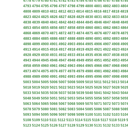
4778
4779
4780
4781
4782
4783
4784
4785
4786
4787
4788
478
4793
4794
4795
4796
4797
4798
4799
4800
4801
4802
4803
480
4808
4809
4810
4811
4812
4813
4814
4815
4816
4817
4818
481
4823
4824
4825
4826
4827
4828
4829
4830
4831
4832
4833
483
4838
4839
4840
4841
4842
4843
4844
4845
4846
4847
4848
484
4853
4854
4855
4856
4857
4858
4859
4860
4861
4862
4863
486
4868
4869
4870
4871
4872
4873
4874
4875
4876
4877
4878
487
4883
4884
4885
4886
4887
4888
4889
4890
4891
4892
4893
489
4898
4899
4900
4901
4902
4903
4904
4905
4906
4907
4908
490
4913
4914
4915
4916
4917
4918
4919
4920
4921
4922
4923
492
4928
4929
4930
4931
4932
4933
4934
4935
4936
4937
4938
493
4943
4944
4945
4946
4947
4948
4949
4950
4951
4952
4953
495
4958
4959
4960
4961
4962
4963
4964
4965
4966
4967
4968
496
4973
4974
4975
4976
4977
4978
4979
4980
4981
4982
4983
498
4988
4989
4990
4991
4992
4993
4994
4995
4996
4997
4998
499
5003
5004
5005
5006
5007
5008
5009
5010
5011
5012
5013
501
5018
5019
5020
5021
5022
5023
5024
5025
5026
5027
5028
502
5033
5034
5035
5036
5037
5038
5039
5040
5041
5042
5043
504
5048
5049
5050
5051
5052
5053
5054
5055
5056
5057
5058
505
5063
5064
5065
5066
5067
5068
5069
5070
5071
5072
5073
507
5078
5079
5080
5081
5082
5083
5084
5085
5086
5087
5088
508
5093
5094
5095
5096
5097
5098
5099
5100
5101
5102
5103
510
5108
5109
5110
5111
5112
5113
5114
5115
5116
5117
5118
5119
5123
5124
5125
5126
5127
5128
5129
5130
5131
5132
5133
513