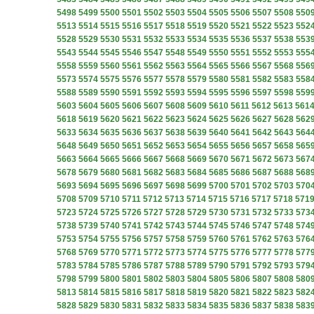
5498
5499
5500
5501
5502
5503
5504
5505
5506
5507
5508
550
5513
5514
5515
5516
5517
5518
5519
5520
5521
5522
5523
552
5528
5529
5530
5531
5532
5533
5534
5535
5536
5537
5538
553
5543
5544
5545
5546
5547
5548
5549
5550
5551
5552
5553
555
5558
5559
5560
5561
5562
5563
5564
5565
5566
5567
5568
556
5573
5574
5575
5576
5577
5578
5579
5580
5581
5582
5583
558
5588
5589
5590
5591
5592
5593
5594
5595
5596
5597
5598
559
5603
5604
5605
5606
5607
5608
5609
5610
5611
5612
5613
561
5618
5619
5620
5621
5622
5623
5624
5625
5626
5627
5628
562
5633
5634
5635
5636
5637
5638
5639
5640
5641
5642
5643
564
5648
5649
5650
5651
5652
5653
5654
5655
5656
5657
5658
565
5663
5664
5665
5666
5667
5668
5669
5670
5671
5672
5673
567
5678
5679
5680
5681
5682
5683
5684
5685
5686
5687
5688
568
5693
5694
5695
5696
5697
5698
5699
5700
5701
5702
5703
570
5708
5709
5710
5711
5712
5713
5714
5715
5716
5717
5718
571
5723
5724
5725
5726
5727
5728
5729
5730
5731
5732
5733
573
5738
5739
5740
5741
5742
5743
5744
5745
5746
5747
5748
574
5753
5754
5755
5756
5757
5758
5759
5760
5761
5762
5763
576
5768
5769
5770
5771
5772
5773
5774
5775
5776
5777
5778
577
5783
5784
5785
5786
5787
5788
5789
5790
5791
5792
5793
579
5798
5799
5800
5801
5802
5803
5804
5805
5806
5807
5808
580
5813
5814
5815
5816
5817
5818
5819
5820
5821
5822
5823
582
5828
5829
5830
5831
5832
5833
5834
5835
5836
5837
5838
583