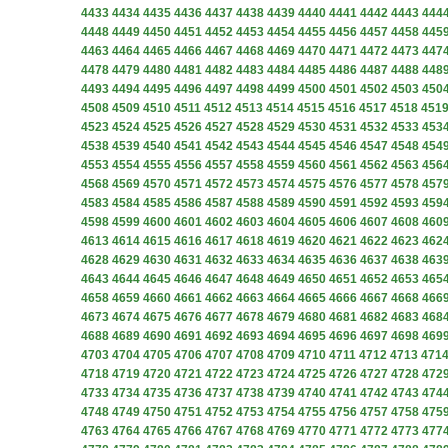
4433
4434
4435
4436
4437
4438
4439
4440
4441
4442
4443
444
4448
4449
4450
4451
4452
4453
4454
4455
4456
4457
4458
445
4463
4464
4465
4466
4467
4468
4469
4470
4471
4472
4473
447
4478
4479
4480
4481
4482
4483
4484
4485
4486
4487
4488
448
4493
4494
4495
4496
4497
4498
4499
4500
4501
4502
4503
450
4508
4509
4510
4511
4512
4513
4514
4515
4516
4517
4518
451
4523
4524
4525
4526
4527
4528
4529
4530
4531
4532
4533
453
4538
4539
4540
4541
4542
4543
4544
4545
4546
4547
4548
454
4553
4554
4555
4556
4557
4558
4559
4560
4561
4562
4563
456
4568
4569
4570
4571
4572
4573
4574
4575
4576
4577
4578
457
4583
4584
4585
4586
4587
4588
4589
4590
4591
4592
4593
459
4598
4599
4600
4601
4602
4603
4604
4605
4606
4607
4608
460
4613
4614
4615
4616
4617
4618
4619
4620
4621
4622
4623
462
4628
4629
4630
4631
4632
4633
4634
4635
4636
4637
4638
463
4643
4644
4645
4646
4647
4648
4649
4650
4651
4652
4653
465
4658
4659
4660
4661
4662
4663
4664
4665
4666
4667
4668
466
4673
4674
4675
4676
4677
4678
4679
4680
4681
4682
4683
468
4688
4689
4690
4691
4692
4693
4694
4695
4696
4697
4698
469
4703
4704
4705
4706
4707
4708
4709
4710
4711
4712
4713
471
4718
4719
4720
4721
4722
4723
4724
4725
4726
4727
4728
472
4733
4734
4735
4736
4737
4738
4739
4740
4741
4742
4743
474
4748
4749
4750
4751
4752
4753
4754
4755
4756
4757
4758
475
4763
4764
4765
4766
4767
4768
4769
4770
4771
4772
4773
477