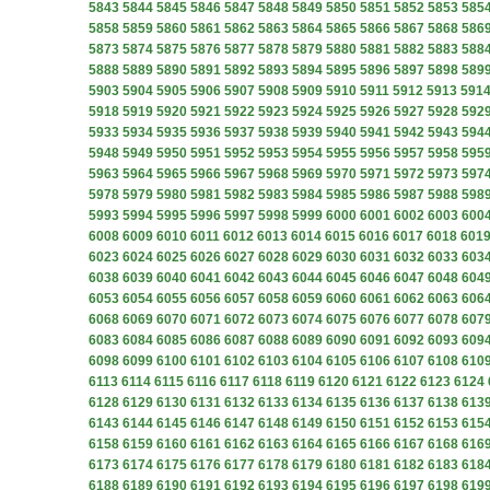
5843
5844
5845
5846
5847
5848
5849
5850
5851
5852
5853
585
5858
5859
5860
5861
5862
5863
5864
5865
5866
5867
5868
586
5873
5874
5875
5876
5877
5878
5879
5880
5881
5882
5883
588
5888
5889
5890
5891
5892
5893
5894
5895
5896
5897
5898
589
5903
5904
5905
5906
5907
5908
5909
5910
5911
5912
5913
591
5918
5919
5920
5921
5922
5923
5924
5925
5926
5927
5928
592
5933
5934
5935
5936
5937
5938
5939
5940
5941
5942
5943
594
5948
5949
5950
5951
5952
5953
5954
5955
5956
5957
5958
595
5963
5964
5965
5966
5967
5968
5969
5970
5971
5972
5973
597
5978
5979
5980
5981
5982
5983
5984
5985
5986
5987
5988
598
5993
5994
5995
5996
5997
5998
5999
6000
6001
6002
6003
600
6008
6009
6010
6011
6012
6013
6014
6015
6016
6017
6018
601
6023
6024
6025
6026
6027
6028
6029
6030
6031
6032
6033
603
6038
6039
6040
6041
6042
6043
6044
6045
6046
6047
6048
604
6053
6054
6055
6056
6057
6058
6059
6060
6061
6062
6063
606
6068
6069
6070
6071
6072
6073
6074
6075
6076
6077
6078
607
6083
6084
6085
6086
6087
6088
6089
6090
6091
6092
6093
609
6098
6099
6100
6101
6102
6103
6104
6105
6106
6107
6108
610
6113
6114
6115
6116
6117
6118
6119
6120
6121
6122
6123
6124
6128
6129
6130
6131
6132
6133
6134
6135
6136
6137
6138
613
6143
6144
6145
6146
6147
6148
6149
6150
6151
6152
6153
615
6158
6159
6160
6161
6162
6163
6164
6165
6166
6167
6168
616
6173
6174
6175
6176
6177
6178
6179
6180
6181
6182
6183
618
6188
6189
6190
6191
6192
6193
6194
6195
6196
6197
6198
619