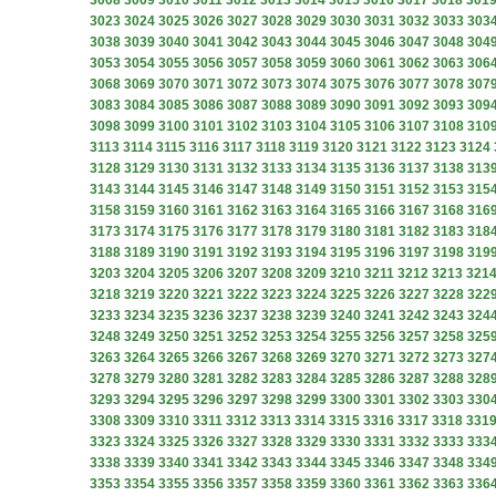
3008
3009
3010
3011
3012
3013
3014
3015
3016
3017
3018
301
3023
3024
3025
3026
3027
3028
3029
3030
3031
3032
3033
303
3038
3039
3040
3041
3042
3043
3044
3045
3046
3047
3048
304
3053
3054
3055
3056
3057
3058
3059
3060
3061
3062
3063
306
3068
3069
3070
3071
3072
3073
3074
3075
3076
3077
3078
307
3083
3084
3085
3086
3087
3088
3089
3090
3091
3092
3093
309
3098
3099
3100
3101
3102
3103
3104
3105
3106
3107
3108
310
3113
3114
3115
3116
3117
3118
3119
3120
3121
3122
3123
3124
3128
3129
3130
3131
3132
3133
3134
3135
3136
3137
3138
313
3143
3144
3145
3146
3147
3148
3149
3150
3151
3152
3153
315
3158
3159
3160
3161
3162
3163
3164
3165
3166
3167
3168
316
3173
3174
3175
3176
3177
3178
3179
3180
3181
3182
3183
318
3188
3189
3190
3191
3192
3193
3194
3195
3196
3197
3198
319
3203
3204
3205
3206
3207
3208
3209
3210
3211
3212
3213
321
3218
3219
3220
3221
3222
3223
3224
3225
3226
3227
3228
322
3233
3234
3235
3236
3237
3238
3239
3240
3241
3242
3243
324
3248
3249
3250
3251
3252
3253
3254
3255
3256
3257
3258
325
3263
3264
3265
3266
3267
3268
3269
3270
3271
3272
3273
327
3278
3279
3280
3281
3282
3283
3284
3285
3286
3287
3288
328
3293
3294
3295
3296
3297
3298
3299
3300
3301
3302
3303
330
3308
3309
3310
3311
3312
3313
3314
3315
3316
3317
3318
331
3323
3324
3325
3326
3327
3328
3329
3330
3331
3332
3333
333
3338
3339
3340
3341
3342
3343
3344
3345
3346
3347
3348
334
3353
3354
3355
3356
3357
3358
3359
3360
3361
3362
3363
336