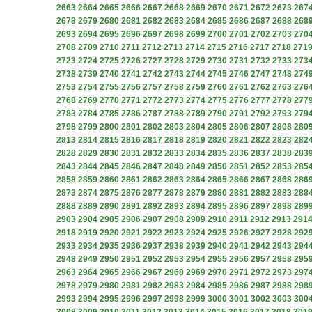
2663
2664
2665
2666
2667
2668
2669
2670
2671
2672
2673
267
2678
2679
2680
2681
2682
2683
2684
2685
2686
2687
2688
268
2693
2694
2695
2696
2697
2698
2699
2700
2701
2702
2703
270
2708
2709
2710
2711
2712
2713
2714
2715
2716
2717
2718
271
2723
2724
2725
2726
2727
2728
2729
2730
2731
2732
2733
273
2738
2739
2740
2741
2742
2743
2744
2745
2746
2747
2748
274
2753
2754
2755
2756
2757
2758
2759
2760
2761
2762
2763
276
2768
2769
2770
2771
2772
2773
2774
2775
2776
2777
2778
277
2783
2784
2785
2786
2787
2788
2789
2790
2791
2792
2793
279
2798
2799
2800
2801
2802
2803
2804
2805
2806
2807
2808
280
2813
2814
2815
2816
2817
2818
2819
2820
2821
2822
2823
282
2828
2829
2830
2831
2832
2833
2834
2835
2836
2837
2838
283
2843
2844
2845
2846
2847
2848
2849
2850
2851
2852
2853
285
2858
2859
2860
2861
2862
2863
2864
2865
2866
2867
2868
286
2873
2874
2875
2876
2877
2878
2879
2880
2881
2882
2883
288
2888
2889
2890
2891
2892
2893
2894
2895
2896
2897
2898
289
2903
2904
2905
2906
2907
2908
2909
2910
2911
2912
2913
291
2918
2919
2920
2921
2922
2923
2924
2925
2926
2927
2928
292
2933
2934
2935
2936
2937
2938
2939
2940
2941
2942
2943
294
2948
2949
2950
2951
2952
2953
2954
2955
2956
2957
2958
295
2963
2964
2965
2966
2967
2968
2969
2970
2971
2972
2973
297
2978
2979
2980
2981
2982
2983
2984
2985
2986
2987
2988
298
2993
2994
2995
2996
2997
2998
2999
3000
3001
3002
3003
300