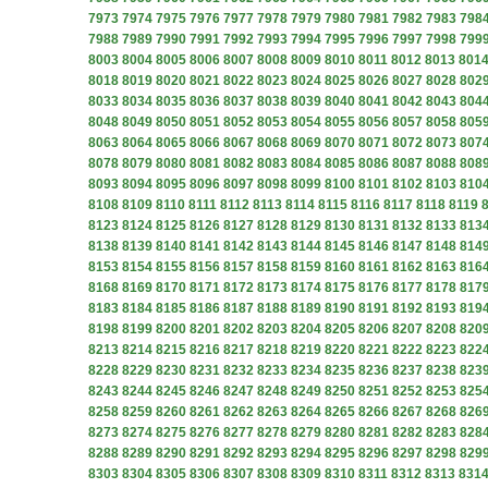
7973
7974
7975
7976
7977
7978
7979
7980
7981
7982
7983
798
7988
7989
7990
7991
7992
7993
7994
7995
7996
7997
7998
799
8003
8004
8005
8006
8007
8008
8009
8010
8011
8012
8013
801
8018
8019
8020
8021
8022
8023
8024
8025
8026
8027
8028
802
8033
8034
8035
8036
8037
8038
8039
8040
8041
8042
8043
804
8048
8049
8050
8051
8052
8053
8054
8055
8056
8057
8058
805
8063
8064
8065
8066
8067
8068
8069
8070
8071
8072
8073
807
8078
8079
8080
8081
8082
8083
8084
8085
8086
8087
8088
808
8093
8094
8095
8096
8097
8098
8099
8100
8101
8102
8103
810
8108
8109
8110
8111
8112
8113
8114
8115
8116
8117
8118
8119
8123
8124
8125
8126
8127
8128
8129
8130
8131
8132
8133
813
8138
8139
8140
8141
8142
8143
8144
8145
8146
8147
8148
814
8153
8154
8155
8156
8157
8158
8159
8160
8161
8162
8163
816
8168
8169
8170
8171
8172
8173
8174
8175
8176
8177
8178
817
8183
8184
8185
8186
8187
8188
8189
8190
8191
8192
8193
819
8198
8199
8200
8201
8202
8203
8204
8205
8206
8207
8208
820
8213
8214
8215
8216
8217
8218
8219
8220
8221
8222
8223
822
8228
8229
8230
8231
8232
8233
8234
8235
8236
8237
8238
823
8243
8244
8245
8246
8247
8248
8249
8250
8251
8252
8253
825
8258
8259
8260
8261
8262
8263
8264
8265
8266
8267
8268
826
8273
8274
8275
8276
8277
8278
8279
8280
8281
8282
8283
828
8288
8289
8290
8291
8292
8293
8294
8295
8296
8297
8298
829
8303
8304
8305
8306
8307
8308
8309
8310
8311
8312
8313
831