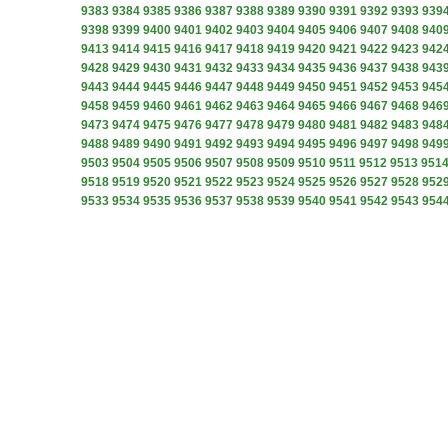
9383
9384
9385
9386
9387
9388
9389
9390
9391
9392
9393
939
9398
9399
9400
9401
9402
9403
9404
9405
9406
9407
9408
940
9413
9414
9415
9416
9417
9418
9419
9420
9421
9422
9423
942
9428
9429
9430
9431
9432
9433
9434
9435
9436
9437
9438
943
9443
9444
9445
9446
9447
9448
9449
9450
9451
9452
9453
945
9458
9459
9460
9461
9462
9463
9464
9465
9466
9467
9468
946
9473
9474
9475
9476
9477
9478
9479
9480
9481
9482
9483
948
9488
9489
9490
9491
9492
9493
9494
9495
9496
9497
9498
949
9503
9504
9505
9506
9507
9508
9509
9510
9511
9512
9513
951
9518
9519
9520
9521
9522
9523
9524
9525
9526
9527
9528
952
9533
9534
9535
9536
9537
9538
9539
9540
9541
9542
9543
954