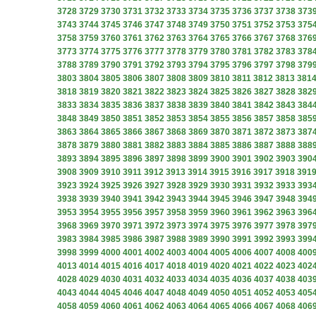
3728
3729
3730
3731
3732
3733
3734
3735
3736
3737
3738
373
3743
3744
3745
3746
3747
3748
3749
3750
3751
3752
3753
375
3758
3759
3760
3761
3762
3763
3764
3765
3766
3767
3768
376
3773
3774
3775
3776
3777
3778
3779
3780
3781
3782
3783
378
3788
3789
3790
3791
3792
3793
3794
3795
3796
3797
3798
379
3803
3804
3805
3806
3807
3808
3809
3810
3811
3812
3813
381
3818
3819
3820
3821
3822
3823
3824
3825
3826
3827
3828
382
3833
3834
3835
3836
3837
3838
3839
3840
3841
3842
3843
384
3848
3849
3850
3851
3852
3853
3854
3855
3856
3857
3858
385
3863
3864
3865
3866
3867
3868
3869
3870
3871
3872
3873
387
3878
3879
3880
3881
3882
3883
3884
3885
3886
3887
3888
388
3893
3894
3895
3896
3897
3898
3899
3900
3901
3902
3903
390
3908
3909
3910
3911
3912
3913
3914
3915
3916
3917
3918
391
3923
3924
3925
3926
3927
3928
3929
3930
3931
3932
3933
393
3938
3939
3940
3941
3942
3943
3944
3945
3946
3947
3948
394
3953
3954
3955
3956
3957
3958
3959
3960
3961
3962
3963
396
3968
3969
3970
3971
3972
3973
3974
3975
3976
3977
3978
397
3983
3984
3985
3986
3987
3988
3989
3990
3991
3992
3993
399
3998
3999
4000
4001
4002
4003
4004
4005
4006
4007
4008
400
4013
4014
4015
4016
4017
4018
4019
4020
4021
4022
4023
402
4028
4029
4030
4031
4032
4033
4034
4035
4036
4037
4038
403
4043
4044
4045
4046
4047
4048
4049
4050
4051
4052
4053
405
4058
4059
4060
4061
4062
4063
4064
4065
4066
4067
4068
406