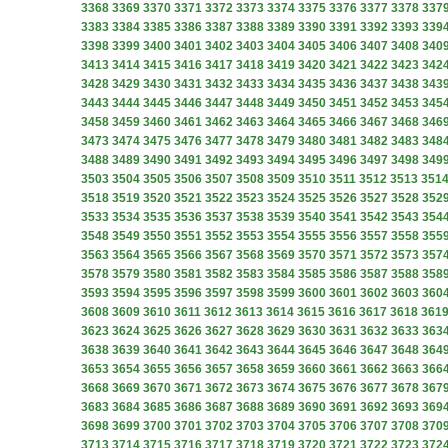
3368
3369
3370
3371
3372
3373
3374
3375
3376
3377
3378
337
3383
3384
3385
3386
3387
3388
3389
3390
3391
3392
3393
339
3398
3399
3400
3401
3402
3403
3404
3405
3406
3407
3408
340
3413
3414
3415
3416
3417
3418
3419
3420
3421
3422
3423
342
3428
3429
3430
3431
3432
3433
3434
3435
3436
3437
3438
343
3443
3444
3445
3446
3447
3448
3449
3450
3451
3452
3453
345
3458
3459
3460
3461
3462
3463
3464
3465
3466
3467
3468
346
3473
3474
3475
3476
3477
3478
3479
3480
3481
3482
3483
348
3488
3489
3490
3491
3492
3493
3494
3495
3496
3497
3498
349
3503
3504
3505
3506
3507
3508
3509
3510
3511
3512
3513
351
3518
3519
3520
3521
3522
3523
3524
3525
3526
3527
3528
352
3533
3534
3535
3536
3537
3538
3539
3540
3541
3542
3543
354
3548
3549
3550
3551
3552
3553
3554
3555
3556
3557
3558
355
3563
3564
3565
3566
3567
3568
3569
3570
3571
3572
3573
357
3578
3579
3580
3581
3582
3583
3584
3585
3586
3587
3588
358
3593
3594
3595
3596
3597
3598
3599
3600
3601
3602
3603
360
3608
3609
3610
3611
3612
3613
3614
3615
3616
3617
3618
361
3623
3624
3625
3626
3627
3628
3629
3630
3631
3632
3633
363
3638
3639
3640
3641
3642
3643
3644
3645
3646
3647
3648
364
3653
3654
3655
3656
3657
3658
3659
3660
3661
3662
3663
366
3668
3669
3670
3671
3672
3673
3674
3675
3676
3677
3678
367
3683
3684
3685
3686
3687
3688
3689
3690
3691
3692
3693
369
3698
3699
3700
3701
3702
3703
3704
3705
3706
3707
3708
370
3713
3714
3715
3716
3717
3718
3719
3720
3721
3722
3723
372