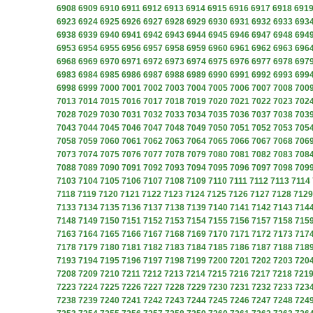
6908
6909
6910
6911
6912
6913
6914
6915
6916
6917
6918
691
6923
6924
6925
6926
6927
6928
6929
6930
6931
6932
6933
693
6938
6939
6940
6941
6942
6943
6944
6945
6946
6947
6948
694
6953
6954
6955
6956
6957
6958
6959
6960
6961
6962
6963
696
6968
6969
6970
6971
6972
6973
6974
6975
6976
6977
6978
697
6983
6984
6985
6986
6987
6988
6989
6990
6991
6992
6993
699
6998
6999
7000
7001
7002
7003
7004
7005
7006
7007
7008
700
7013
7014
7015
7016
7017
7018
7019
7020
7021
7022
7023
702
7028
7029
7030
7031
7032
7033
7034
7035
7036
7037
7038
703
7043
7044
7045
7046
7047
7048
7049
7050
7051
7052
7053
705
7058
7059
7060
7061
7062
7063
7064
7065
7066
7067
7068
706
7073
7074
7075
7076
7077
7078
7079
7080
7081
7082
7083
708
7088
7089
7090
7091
7092
7093
7094
7095
7096
7097
7098
709
7103
7104
7105
7106
7107
7108
7109
7110
7111
7112
7113
7114
7118
7119
7120
7121
7122
7123
7124
7125
7126
7127
7128
7129
7133
7134
7135
7136
7137
7138
7139
7140
7141
7142
7143
714
7148
7149
7150
7151
7152
7153
7154
7155
7156
7157
7158
715
7163
7164
7165
7166
7167
7168
7169
7170
7171
7172
7173
717
7178
7179
7180
7181
7182
7183
7184
7185
7186
7187
7188
718
7193
7194
7195
7196
7197
7198
7199
7200
7201
7202
7203
720
7208
7209
7210
7211
7212
7213
7214
7215
7216
7217
7218
721
7223
7224
7225
7226
7227
7228
7229
7230
7231
7232
7233
723
7238
7239
7240
7241
7242
7243
7244
7245
7246
7247
7248
724