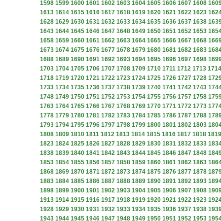
1598
1599
1600
1601
1602
1603
1604
1605
1606
1607
1608
160
1613
1614
1615
1616
1617
1618
1619
1620
1621
1622
1623
162
1628
1629
1630
1631
1632
1633
1634
1635
1636
1637
1638
163
1643
1644
1645
1646
1647
1648
1649
1650
1651
1652
1653
165
1658
1659
1660
1661
1662
1663
1664
1665
1666
1667
1668
166
1673
1674
1675
1676
1677
1678
1679
1680
1681
1682
1683
168
1688
1689
1690
1691
1692
1693
1694
1695
1696
1697
1698
169
1703
1704
1705
1706
1707
1708
1709
1710
1711
1712
1713
171
1718
1719
1720
1721
1722
1723
1724
1725
1726
1727
1728
172
1733
1734
1735
1736
1737
1738
1739
1740
1741
1742
1743
174
1748
1749
1750
1751
1752
1753
1754
1755
1756
1757
1758
175
1763
1764
1765
1766
1767
1768
1769
1770
1771
1772
1773
177
1778
1779
1780
1781
1782
1783
1784
1785
1786
1787
1788
178
1793
1794
1795
1796
1797
1798
1799
1800
1801
1802
1803
180
1808
1809
1810
1811
1812
1813
1814
1815
1816
1817
1818
181
1823
1824
1825
1826
1827
1828
1829
1830
1831
1832
1833
183
1838
1839
1840
1841
1842
1843
1844
1845
1846
1847
1848
184
1853
1854
1855
1856
1857
1858
1859
1860
1861
1862
1863
186
1868
1869
1870
1871
1872
1873
1874
1875
1876
1877
1878
187
1883
1884
1885
1886
1887
1888
1889
1890
1891
1892
1893
189
1898
1899
1900
1901
1902
1903
1904
1905
1906
1907
1908
190
1913
1914
1915
1916
1917
1918
1919
1920
1921
1922
1923
192
1928
1929
1930
1931
1932
1933
1934
1935
1936
1937
1938
193
1943
1944
1945
1946
1947
1948
1949
1950
1951
1952
1953
195