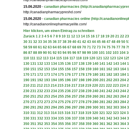
http://canadianpharmaciesprofmeds.com/
15.06.2020
-
canadian pharmacies
(http://canadianpharmacypre
http://canadianpharmacypreshd.com/
15.06.2020
-
canadian pharmacies online
(http://canadianonline
http://canadianonlinepharmacyelite.com/
Hier klicken, um einen Eintrag zu schreiben
Zurück
1
2
3
4
5
6
7
8
9
10
11
12
13
14
15
16
17
18
19
20
21
22
23
30
31
32
33
34
35
36
37
38
39
40
41
42
43
44
45
46
47
48
49
50
5
58
59
60
61
62
63
64
65
66
67
68
69
70
71
72
73
74
75
76
77
78
7
86
87
88
89
90
91
92
93
94
95
96
97
98
99
100
101
102
103
104
1
110
111
112
113
114
115
116
117
118
119
120
121
122
123
124
12
130
131
132
133
134
135
136
137
138
139
140
141
142
143
144
1
150
151
152
153
154
155
156
157
158
159
160
161
162
163
164
1
170
171
172
173
174
175
176
177
178
179
180
181
182
183
184
1
190
191
192
193
194
195
196
197
198
199
200
201
202
203
204
2
210
211
212
213
214
215
216
217
218
219
220
221
222
223
224
2
230
231
232
233
234
235
236
237
238
239
240
241
242
243
244
2
250
251
252
253
254
255
256
257
258
259
260
261
262
263
264
2
270
271
272
273
274
275
276
277
278
279
280
281
282
283
284
2
290
291
292
293
294
295
296
297
298
299
300
301
302
303
304
3
310
311
312
313
314
315
316
317
318
319
320
321
322
323
324
3
330
331
332
333
334
335
336
337
338
339
340
341
342
343
344
3
350
351
352
353
354
355
356
357
358
359
360
361
362
363
364
3