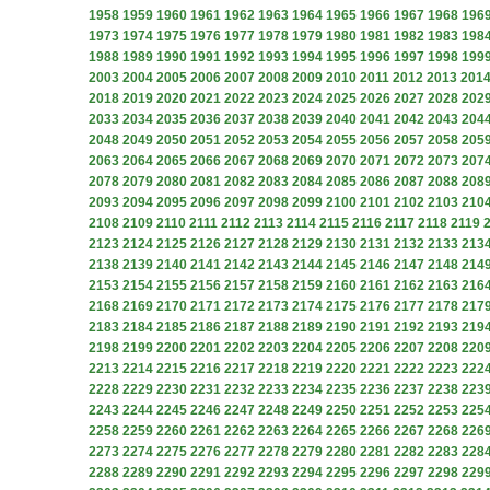
1958
1959
1960
1961
1962
1963
1964
1965
1966
1967
1968
196
1973
1974
1975
1976
1977
1978
1979
1980
1981
1982
1983
198
1988
1989
1990
1991
1992
1993
1994
1995
1996
1997
1998
199
2003
2004
2005
2006
2007
2008
2009
2010
2011
2012
2013
201
2018
2019
2020
2021
2022
2023
2024
2025
2026
2027
2028
202
2033
2034
2035
2036
2037
2038
2039
2040
2041
2042
2043
204
2048
2049
2050
2051
2052
2053
2054
2055
2056
2057
2058
205
2063
2064
2065
2066
2067
2068
2069
2070
2071
2072
2073
207
2078
2079
2080
2081
2082
2083
2084
2085
2086
2087
2088
208
2093
2094
2095
2096
2097
2098
2099
2100
2101
2102
2103
210
2108
2109
2110
2111
2112
2113
2114
2115
2116
2117
2118
2119
2123
2124
2125
2126
2127
2128
2129
2130
2131
2132
2133
213
2138
2139
2140
2141
2142
2143
2144
2145
2146
2147
2148
214
2153
2154
2155
2156
2157
2158
2159
2160
2161
2162
2163
216
2168
2169
2170
2171
2172
2173
2174
2175
2176
2177
2178
217
2183
2184
2185
2186
2187
2188
2189
2190
2191
2192
2193
219
2198
2199
2200
2201
2202
2203
2204
2205
2206
2207
2208
220
2213
2214
2215
2216
2217
2218
2219
2220
2221
2222
2223
222
2228
2229
2230
2231
2232
2233
2234
2235
2236
2237
2238
223
2243
2244
2245
2246
2247
2248
2249
2250
2251
2252
2253
225
2258
2259
2260
2261
2262
2263
2264
2265
2266
2267
2268
226
2273
2274
2275
2276
2277
2278
2279
2280
2281
2282
2283
228
2288
2289
2290
2291
2292
2293
2294
2295
2296
2297
2298
229