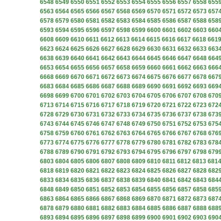
6548
6549
6550
6551
6552
6553
6554
6555
6556
6557
6558
655
6563
6564
6565
6566
6567
6568
6569
6570
6571
6572
6573
657
6578
6579
6580
6581
6582
6583
6584
6585
6586
6587
6588
658
6593
6594
6595
6596
6597
6598
6599
6600
6601
6602
6603
660
6608
6609
6610
6611
6612
6613
6614
6615
6616
6617
6618
661
6623
6624
6625
6626
6627
6628
6629
6630
6631
6632
6633
663
6638
6639
6640
6641
6642
6643
6644
6645
6646
6647
6648
664
6653
6654
6655
6656
6657
6658
6659
6660
6661
6662
6663
666
6668
6669
6670
6671
6672
6673
6674
6675
6676
6677
6678
667
6683
6684
6685
6686
6687
6688
6689
6690
6691
6692
6693
669
6698
6699
6700
6701
6702
6703
6704
6705
6706
6707
6708
670
6713
6714
6715
6716
6717
6718
6719
6720
6721
6722
6723
672
6728
6729
6730
6731
6732
6733
6734
6735
6736
6737
6738
673
6743
6744
6745
6746
6747
6748
6749
6750
6751
6752
6753
675
6758
6759
6760
6761
6762
6763
6764
6765
6766
6767
6768
676
6773
6774
6775
6776
6777
6778
6779
6780
6781
6782
6783
678
6788
6789
6790
6791
6792
6793
6794
6795
6796
6797
6798
679
6803
6804
6805
6806
6807
6808
6809
6810
6811
6812
6813
681
6818
6819
6820
6821
6822
6823
6824
6825
6826
6827
6828
682
6833
6834
6835
6836
6837
6838
6839
6840
6841
6842
6843
684
6848
6849
6850
6851
6852
6853
6854
6855
6856
6857
6858
685
6863
6864
6865
6866
6867
6868
6869
6870
6871
6872
6873
687
6878
6879
6880
6881
6882
6883
6884
6885
6886
6887
6888
688
6893
6894
6895
6896
6897
6898
6899
6900
6901
6902
6903
690