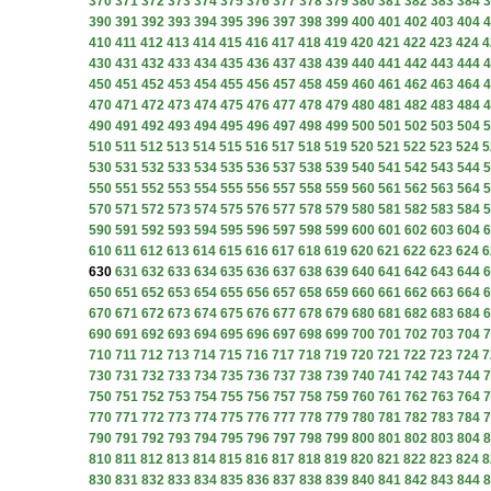
370
371
372
373
374
375
376
377
378
379
380
381
382
383
384
3
390
391
392
393
394
395
396
397
398
399
400
401
402
403
404
4
410
411
412
413
414
415
416
417
418
419
420
421
422
423
424
4
430
431
432
433
434
435
436
437
438
439
440
441
442
443
444
4
450
451
452
453
454
455
456
457
458
459
460
461
462
463
464
4
470
471
472
473
474
475
476
477
478
479
480
481
482
483
484
4
490
491
492
493
494
495
496
497
498
499
500
501
502
503
504
5
510
511
512
513
514
515
516
517
518
519
520
521
522
523
524
5
530
531
532
533
534
535
536
537
538
539
540
541
542
543
544
5
550
551
552
553
554
555
556
557
558
559
560
561
562
563
564
5
570
571
572
573
574
575
576
577
578
579
580
581
582
583
584
5
590
591
592
593
594
595
596
597
598
599
600
601
602
603
604
6
610
611
612
613
614
615
616
617
618
619
620
621
622
623
624
6
630
631
632
633
634
635
636
637
638
639
640
641
642
643
644
6
650
651
652
653
654
655
656
657
658
659
660
661
662
663
664
6
670
671
672
673
674
675
676
677
678
679
680
681
682
683
684
6
690
691
692
693
694
695
696
697
698
699
700
701
702
703
704
7
710
711
712
713
714
715
716
717
718
719
720
721
722
723
724
7
730
731
732
733
734
735
736
737
738
739
740
741
742
743
744
7
750
751
752
753
754
755
756
757
758
759
760
761
762
763
764
7
770
771
772
773
774
775
776
777
778
779
780
781
782
783
784
7
790
791
792
793
794
795
796
797
798
799
800
801
802
803
804
8
810
811
812
813
814
815
816
817
818
819
820
821
822
823
824
8
830
831
832
833
834
835
836
837
838
839
840
841
842
843
844
8