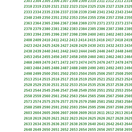
2303
2304
2305
2306
2307
2308
2309
2310
2311
2312
2313
231
2318
2319
2320
2321
2322
2323
2324
2325
2326
2327
2328
232
2333
2334
2335
2336
2337
2338
2339
2340
2341
2342
2343
234
2348
2349
2350
2351
2352
2353
2354
2355
2356
2357
2358
235
2363
2364
2365
2366
2367
2368
2369
2370
2371
2372
2373
237
2378
2379
2380
2381
2382
2383
2384
2385
2386
2387
2388
238
2393
2394
2395
2396
2397
2398
2399
2400
2401
2402
2403
240
2408
2409
2410
2411
2412
2413
2414
2415
2416
2417
2418
241
2423
2424
2425
2426
2427
2428
2429
2430
2431
2432
2433
243
2438
2439
2440
2441
2442
2443
2444
2445
2446
2447
2448
244
2453
2454
2455
2456
2457
2458
2459
2460
2461
2462
2463
246
2468
2469
2470
2471
2472
2473
2474
2475
2476
2477
2478
247
2483
2484
2485
2486
2487
2488
2489
2490
2491
2492
2493
249
2498
2499
2500
2501
2502
2503
2504
2505
2506
2507
2508
250
2513
2514
2515
2516
2517
2518
2519
2520
2521
2522
2523
252
2528
2529
2530
2531
2532
2533
2534
2535
2536
2537
2538
253
2543
2544
2545
2546
2547
2548
2549
2550
2551
2552
2553
255
2558
2559
2560
2561
2562
2563
2564
2565
2566
2567
2568
256
2573
2574
2575
2576
2577
2578
2579
2580
2581
2582
2583
258
2588
2589
2590
2591
2592
2593
2594
2595
2596
2597
2598
259
2603
2604
2605
2606
2607
2608
2609
2610
2611
2612
2613
261
2618
2619
2620
2621
2622
2623
2624
2625
2626
2627
2628
262
2633
2634
2635
2636
2637
2638
2639
2640
2641
2642
2643
264
2648
2649
2650
2651
2652
2653
2654
2655
2656
2657
2658
265