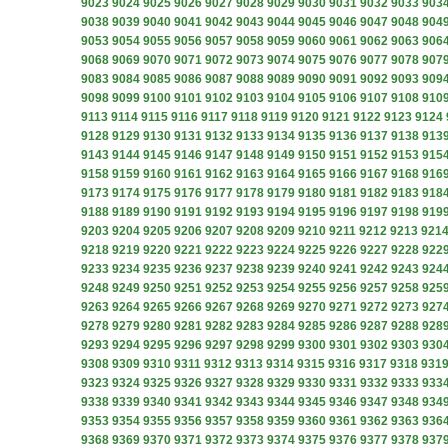
9023
9024
9025
9026
9027
9028
9029
9030
9031
9032
9033
903
9038
9039
9040
9041
9042
9043
9044
9045
9046
9047
9048
904
9053
9054
9055
9056
9057
9058
9059
9060
9061
9062
9063
906
9068
9069
9070
9071
9072
9073
9074
9075
9076
9077
9078
907
9083
9084
9085
9086
9087
9088
9089
9090
9091
9092
9093
909
9098
9099
9100
9101
9102
9103
9104
9105
9106
9107
9108
910
9113
9114
9115
9116
9117
9118
9119
9120
9121
9122
9123
9124
9128
9129
9130
9131
9132
9133
9134
9135
9136
9137
9138
913
9143
9144
9145
9146
9147
9148
9149
9150
9151
9152
9153
915
9158
9159
9160
9161
9162
9163
9164
9165
9166
9167
9168
916
9173
9174
9175
9176
9177
9178
9179
9180
9181
9182
9183
918
9188
9189
9190
9191
9192
9193
9194
9195
9196
9197
9198
919
9203
9204
9205
9206
9207
9208
9209
9210
9211
9212
9213
921
9218
9219
9220
9221
9222
9223
9224
9225
9226
9227
9228
922
9233
9234
9235
9236
9237
9238
9239
9240
9241
9242
9243
924
9248
9249
9250
9251
9252
9253
9254
9255
9256
9257
9258
925
9263
9264
9265
9266
9267
9268
9269
9270
9271
9272
9273
927
9278
9279
9280
9281
9282
9283
9284
9285
9286
9287
9288
928
9293
9294
9295
9296
9297
9298
9299
9300
9301
9302
9303
930
9308
9309
9310
9311
9312
9313
9314
9315
9316
9317
9318
931
9323
9324
9325
9326
9327
9328
9329
9330
9331
9332
9333
933
9338
9339
9340
9341
9342
9343
9344
9345
9346
9347
9348
934
9353
9354
9355
9356
9357
9358
9359
9360
9361
9362
9363
936
9368
9369
9370
9371
9372
9373
9374
9375
9376
9377
9378
937