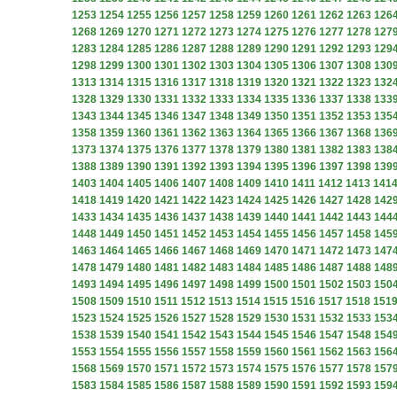
1253
1254
1255
1256
1257
1258
1259
1260
1261
1262
1263
126
1268
1269
1270
1271
1272
1273
1274
1275
1276
1277
1278
127
1283
1284
1285
1286
1287
1288
1289
1290
1291
1292
1293
129
1298
1299
1300
1301
1302
1303
1304
1305
1306
1307
1308
130
1313
1314
1315
1316
1317
1318
1319
1320
1321
1322
1323
132
1328
1329
1330
1331
1332
1333
1334
1335
1336
1337
1338
133
1343
1344
1345
1346
1347
1348
1349
1350
1351
1352
1353
135
1358
1359
1360
1361
1362
1363
1364
1365
1366
1367
1368
136
1373
1374
1375
1376
1377
1378
1379
1380
1381
1382
1383
138
1388
1389
1390
1391
1392
1393
1394
1395
1396
1397
1398
139
1403
1404
1405
1406
1407
1408
1409
1410
1411
1412
1413
141
1418
1419
1420
1421
1422
1423
1424
1425
1426
1427
1428
142
1433
1434
1435
1436
1437
1438
1439
1440
1441
1442
1443
144
1448
1449
1450
1451
1452
1453
1454
1455
1456
1457
1458
145
1463
1464
1465
1466
1467
1468
1469
1470
1471
1472
1473
147
1478
1479
1480
1481
1482
1483
1484
1485
1486
1487
1488
148
1493
1494
1495
1496
1497
1498
1499
1500
1501
1502
1503
150
1508
1509
1510
1511
1512
1513
1514
1515
1516
1517
1518
151
1523
1524
1525
1526
1527
1528
1529
1530
1531
1532
1533
153
1538
1539
1540
1541
1542
1543
1544
1545
1546
1547
1548
154
1553
1554
1555
1556
1557
1558
1559
1560
1561
1562
1563
156
1568
1569
1570
1571
1572
1573
1574
1575
1576
1577
1578
157
1583
1584
1585
1586
1587
1588
1589
1590
1591
1592
1593
159