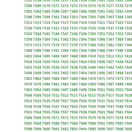
7253
7254
7255
7256
7257
7258
7259
7260
7261
7262
7263
726
7268
7269
7270
7271
7272
7273
7274
7275
7276
7277
7278
727
7283
7284
7285
7286
7287
7288
7289
7290
7291
7292
7293
729
7298
7299
7300
7301
7302
7303
7304
7305
7306
7307
7308
730
7313
7314
7315
7316
7317
7318
7319
7320
7321
7322
7323
732
7328
7329
7330
7331
7332
7333
7334
7335
7336
7337
7338
733
7343
7344
7345
7346
7347
7348
7349
7350
7351
7352
7353
735
7358
7359
7360
7361
7362
7363
7364
7365
7366
7367
7368
736
7373
7374
7375
7376
7377
7378
7379
7380
7381
7382
7383
738
7388
7389
7390
7391
7392
7393
7394
7395
7396
7397
7398
739
7403
7404
7405
7406
7407
7408
7409
7410
7411
7412
7413
741
7418
7419
7420
7421
7422
7423
7424
7425
7426
7427
7428
742
7433
7434
7435
7436
7437
7438
7439
7440
7441
7442
7443
744
7448
7449
7450
7451
7452
7453
7454
7455
7456
7457
7458
745
7463
7464
7465
7466
7467
7468
7469
7470
7471
7472
7473
747
7478
7479
7480
7481
7482
7483
7484
7485
7486
7487
7488
748
7493
7494
7495
7496
7497
7498
7499
7500
7501
7502
7503
750
7508
7509
7510
7511
7512
7513
7514
7515
7516
7517
7518
751
7523
7524
7525
7526
7527
7528
7529
7530
7531
7532
7533
753
7538
7539
7540
7541
7542
7543
7544
7545
7546
7547
7548
754
7553
7554
7555
7556
7557
7558
7559
7560
7561
7562
7563
756
7568
7569
7570
7571
7572
7573
7574
7575
7576
7577
7578
757
7583
7584
7585
7586
7587
7588
7589
7590
7591
7592
7593
759
7598
7599
7600
7601
7602
7603
7604
7605
7606
7607
7608
760