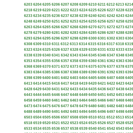
6203
6204
6205
6206
6207
6208
6209
6210
6211
6212
6213
621
6218
6219
6220
6221
6222
6223
6224
6225
6226
6227
6228
622
6233
6234
6235
6236
6237
6238
6239
6240
6241
6242
6243
624
6248
6249
6250
6251
6252
6253
6254
6255
6256
6257
6258
625
6263
6264
6265
6266
6267
6268
6269
6270
6271
6272
6273
627
6278
6279
6280
6281
6282
6283
6284
6285
6286
6287
6288
628
6293
6294
6295
6296
6297
6298
6299
6300
6301
6302
6303
630
6308
6309
6310
6311
6312
6313
6314
6315
6316
6317
6318
631
6323
6324
6325
6326
6327
6328
6329
6330
6331
6332
6333
633
6338
6339
6340
6341
6342
6343
6344
6345
6346
6347
6348
634
6353
6354
6355
6356
6357
6358
6359
6360
6361
6362
6363
636
6368
6369
6370
6371
6372
6373
6374
6375
6376
6377
6378
637
6383
6384
6385
6386
6387
6388
6389
6390
6391
6392
6393
639
6398
6399
6400
6401
6402
6403
6404
6405
6406
6407
6408
640
6413
6414
6415
6416
6417
6418
6419
6420
6421
6422
6423
642
6428
6429
6430
6431
6432
6433
6434
6435
6436
6437
6438
643
6443
6444
6445
6446
6447
6448
6449
6450
6451
6452
6453
645
6458
6459
6460
6461
6462
6463
6464
6465
6466
6467
6468
646
6473
6474
6475
6476
6477
6478
6479
6480
6481
6482
6483
648
6488
6489
6490
6491
6492
6493
6494
6495
6496
6497
6498
649
6503
6504
6505
6506
6507
6508
6509
6510
6511
6512
6513
651
6518
6519
6520
6521
6522
6523
6524
6525
6526
6527
6528
652
6533
6534
6535
6536
6537
6538
6539
6540
6541
6542
6543
654