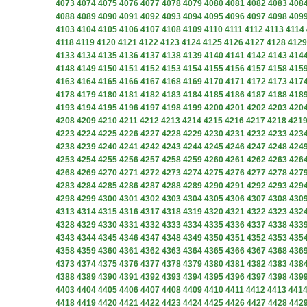
4073
4074
4075
4076
4077
4078
4079
4080
4081
4082
4083
408
4088
4089
4090
4091
4092
4093
4094
4095
4096
4097
4098
409
4103
4104
4105
4106
4107
4108
4109
4110
4111
4112
4113
4114
4118
4119
4120
4121
4122
4123
4124
4125
4126
4127
4128
4129
4133
4134
4135
4136
4137
4138
4139
4140
4141
4142
4143
414
4148
4149
4150
4151
4152
4153
4154
4155
4156
4157
4158
415
4163
4164
4165
4166
4167
4168
4169
4170
4171
4172
4173
417
4178
4179
4180
4181
4182
4183
4184
4185
4186
4187
4188
418
4193
4194
4195
4196
4197
4198
4199
4200
4201
4202
4203
420
4208
4209
4210
4211
4212
4213
4214
4215
4216
4217
4218
421
4223
4224
4225
4226
4227
4228
4229
4230
4231
4232
4233
423
4238
4239
4240
4241
4242
4243
4244
4245
4246
4247
4248
424
4253
4254
4255
4256
4257
4258
4259
4260
4261
4262
4263
426
4268
4269
4270
4271
4272
4273
4274
4275
4276
4277
4278
427
4283
4284
4285
4286
4287
4288
4289
4290
4291
4292
4293
429
4298
4299
4300
4301
4302
4303
4304
4305
4306
4307
4308
430
4313
4314
4315
4316
4317
4318
4319
4320
4321
4322
4323
432
4328
4329
4330
4331
4332
4333
4334
4335
4336
4337
4338
433
4343
4344
4345
4346
4347
4348
4349
4350
4351
4352
4353
435
4358
4359
4360
4361
4362
4363
4364
4365
4366
4367
4368
436
4373
4374
4375
4376
4377
4378
4379
4380
4381
4382
4383
438
4388
4389
4390
4391
4392
4393
4394
4395
4396
4397
4398
439
4403
4404
4405
4406
4407
4408
4409
4410
4411
4412
4413
441
4418
4419
4420
4421
4422
4423
4424
4425
4426
4427
4428
442