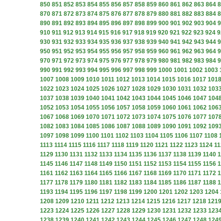
850
851
852
853
854
855
856
857
858
859
860
861
862
863
864
8
870
871
872
873
874
875
876
877
878
879
880
881
882
883
884
8
890
891
892
893
894
895
896
897
898
899
900
901
902
903
904
9
910
911
912
913
914
915
916
917
918
919
920
921
922
923
924
9
930
931
932
933
934
935
936
937
938
939
940
941
942
943
944
9
950
951
952
953
954
955
956
957
958
959
960
961
962
963
964
9
970
971
972
973
974
975
976
977
978
979
980
981
982
983
984
9
990
991
992
993
994
995
996
997
998
999
1000
1001
1002
1003
1007
1008
1009
1010
1011
1012
1013
1014
1015
1016
1017
101
1022
1023
1024
1025
1026
1027
1028
1029
1030
1031
1032
103
1037
1038
1039
1040
1041
1042
1043
1044
1045
1046
1047
104
1052
1053
1054
1055
1056
1057
1058
1059
1060
1061
1062
106
1067
1068
1069
1070
1071
1072
1073
1074
1075
1076
1077
107
1082
1083
1084
1085
1086
1087
1088
1089
1090
1091
1092
109
1097
1098
1099
1100
1101
1102
1103
1104
1105
1106
1107
1108
1113
1114
1115
1116
1117
1118
1119
1120
1121
1122
1123
1124
11
1129
1130
1131
1132
1133
1134
1135
1136
1137
1138
1139
1140
1
1145
1146
1147
1148
1149
1150
1151
1152
1153
1154
1155
1156
1
1161
1162
1163
1164
1165
1166
1167
1168
1169
1170
1171
1172
1
1177
1178
1179
1180
1181
1182
1183
1184
1185
1186
1187
1188
1
1193
1194
1195
1196
1197
1198
1199
1200
1201
1202
1203
1204
1208
1209
1210
1211
1212
1213
1214
1215
1216
1217
1218
121
1223
1224
1225
1226
1227
1228
1229
1230
1231
1232
1233
123
1238
1239
1240
1241
1242
1243
1244
1245
1246
1247
1248
124