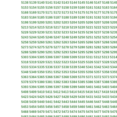
5138
5139
5140
5141
5142
5143
5144
5145
5146
5147
5148
514
5153
5154
5155
5156
5157
5158
5159
5160
5161
5162
5163
516
5168
5169
5170
5171
5172
5173
5174
5175
5176
5177
5178
517
5183
5184
5185
5186
5187
5188
5189
5190
5191
5192
5193
519
5198
5199
5200
5201
5202
5203
5204
5205
5206
5207
5208
520
5213
5214
5215
5216
5217
5218
5219
5220
5221
5222
5223
522
5228
5229
5230
5231
5232
5233
5234
5235
5236
5237
5238
523
5243
5244
5245
5246
5247
5248
5249
5250
5251
5252
5253
525
5258
5259
5260
5261
5262
5263
5264
5265
5266
5267
5268
526
5273
5274
5275
5276
5277
5278
5279
5280
5281
5282
5283
528
5288
5289
5290
5291
5292
5293
5294
5295
5296
5297
5298
529
5303
5304
5305
5306
5307
5308
5309
5310
5311
5312
5313
531
5318
5319
5320
5321
5322
5323
5324
5325
5326
5327
5328
532
5333
5334
5335
5336
5337
5338
5339
5340
5341
5342
5343
534
5348
5349
5350
5351
5352
5353
5354
5355
5356
5357
5358
535
5363
5364
5365
5366
5367
5368
5369
5370
5371
5372
5373
537
5378
5379
5380
5381
5382
5383
5384
5385
5386
5387
5388
538
5393
5394
5395
5396
5397
5398
5399
5400
5401
5402
5403
540
5408
5409
5410
5411
5412
5413
5414
5415
5416
5417
5418
541
5423
5424
5425
5426
5427
5428
5429
5430
5431
5432
5433
543
5438
5439
5440
5441
5442
5443
5444
5445
5446
5447
5448
544
5453
5454
5455
5456
5457
5458
5459
5460
5461
5462
5463
546
5468
5469
5470
5471
5472
5473
5474
5475
5476
5477
5478
547
5483
5484
5485
5486
5487
5488
5489
5490
5491
5492
5493
549