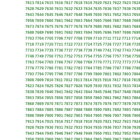
7613
7614
7615
7616
7617
7618
7619
7620
7621
7622
7623
762
7628
7629
7630
7631
7632
7633
7634
7635
7636
7637
7638
763
7643
7644
7645
7646
7647
7648
7649
7650
7651
7652
7653
765
7658
7659
7660
7661
7662
7663
7664
7665
7666
7667
7668
766
7673
7674
7675
7676
7677
7678
7679
7680
7681
7682
7683
768
7688
7689
7690
7691
7692
7693
7694
7695
7696
7697
7698
769
7703
7704
7705
7706
7707
7708
7709
7710
7711
7712
7713
771
7718
7719
7720
7721
7722
7723
7724
7725
7726
7727
7728
772
7733
7734
7735
7736
7737
7738
7739
7740
7741
7742
7743
774
7748
7749
7750
7751
7752
7753
7754
7755
7756
7757
7758
775
7763
7764
7765
7766
7767
7768
7769
7770
7771
7772
7773
777
7778
7779
7780
7781
7782
7783
7784
7785
7786
7787
7788
778
7793
7794
7795
7796
7797
7798
7799
7800
7801
7802
7803
780
7808
7809
7810
7811
7812
7813
7814
7815
7816
7817
7818
781
7823
7824
7825
7826
7827
7828
7829
7830
7831
7832
7833
783
7838
7839
7840
7841
7842
7843
7844
7845
7846
7847
7848
784
7853
7854
7855
7856
7857
7858
7859
7860
7861
7862
7863
786
7868
7869
7870
7871
7872
7873
7874
7875
7876
7877
7878
787
7883
7884
7885
7886
7887
7888
7889
7890
7891
7892
7893
789
7898
7899
7900
7901
7902
7903
7904
7905
7906
7907
7908
790
7913
7914
7915
7916
7917
7918
7919
7920
7921
7922
7923
792
7928
7929
7930
7931
7932
7933
7934
7935
7936
7937
7938
793
7943
7944
7945
7946
7947
7948
7949
7950
7951
7952
7953
795
7958
7959
7960
7961
7962
7963
7964
7965
7966
7967
7968
796