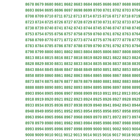
8678
8679
8680
8681
8682
8683
8684
8685
8686
8687
8688
868
8693
8694
8695
8696
8697
8698
8699
8700
8701
8702
8703
870
8708
8709
8710
8711
8712
8713
8714
8715
8716
8717
8718
871
8723
8724
8725
8726
8727
8728
8729
8730
8731
8732
8733
873
8738
8739
8740
8741
8742
8743
8744
8745
8746
8747
8748
874
8753
8754
8755
8756
8757
8758
8759
8760
8761
8762
8763
876
8768
8769
8770
8771
8772
8773
8774
8775
8776
8777
8778
877
8783
8784
8785
8786
8787
8788
8789
8790
8791
8792
8793
879
8798
8799
8800
8801
8802
8803
8804
8805
8806
8807
8808
880
8813
8814
8815
8816
8817
8818
8819
8820
8821
8822
8823
882
8828
8829
8830
8831
8832
8833
8834
8835
8836
8837
8838
883
8843
8844
8845
8846
8847
8848
8849
8850
8851
8852
8853
885
8858
8859
8860
8861
8862
8863
8864
8865
8866
8867
8868
886
8873
8874
8875
8876
8877
8878
8879
8880
8881
8882
8883
888
8888
8889
8890
8891
8892
8893
8894
8895
8896
8897
8898
889
8903
8904
8905
8906
8907
8908
8909
8910
8911
8912
8913
891
8918
8919
8920
8921
8922
8923
8924
8925
8926
8927
8928
892
8933
8934
8935
8936
8937
8938
8939
8940
8941
8942
8943
894
8948
8949
8950
8951
8952
8953
8954
8955
8956
8957
8958
895
8963
8964
8965
8966
8967
8968
8969
8970
8971
8972
8973
897
8978
8979
8980
8981
8982
8983
8984
8985
8986
8987
8988
898
8993
8994
8995
8996
8997
8998
8999
9000
9001
9002
9003
900
9008
9009
9010
9011
9012
9013
9014
9015
9016
9017
9018
901