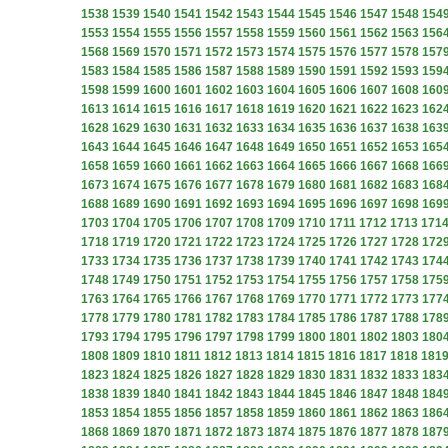
1538
1539
1540
1541
1542
1543
1544
1545
1546
1547
1548
154
1553
1554
1555
1556
1557
1558
1559
1560
1561
1562
1563
156
1568
1569
1570
1571
1572
1573
1574
1575
1576
1577
1578
157
1583
1584
1585
1586
1587
1588
1589
1590
1591
1592
1593
159
1598
1599
1600
1601
1602
1603
1604
1605
1606
1607
1608
160
1613
1614
1615
1616
1617
1618
1619
1620
1621
1622
1623
162
1628
1629
1630
1631
1632
1633
1634
1635
1636
1637
1638
163
1643
1644
1645
1646
1647
1648
1649
1650
1651
1652
1653
165
1658
1659
1660
1661
1662
1663
1664
1665
1666
1667
1668
166
1673
1674
1675
1676
1677
1678
1679
1680
1681
1682
1683
168
1688
1689
1690
1691
1692
1693
1694
1695
1696
1697
1698
169
1703
1704
1705
1706
1707
1708
1709
1710
1711
1712
1713
171
1718
1719
1720
1721
1722
1723
1724
1725
1726
1727
1728
172
1733
1734
1735
1736
1737
1738
1739
1740
1741
1742
1743
174
1748
1749
1750
1751
1752
1753
1754
1755
1756
1757
1758
175
1763
1764
1765
1766
1767
1768
1769
1770
1771
1772
1773
177
1778
1779
1780
1781
1782
1783
1784
1785
1786
1787
1788
178
1793
1794
1795
1796
1797
1798
1799
1800
1801
1802
1803
180
1808
1809
1810
1811
1812
1813
1814
1815
1816
1817
1818
181
1823
1824
1825
1826
1827
1828
1829
1830
1831
1832
1833
183
1838
1839
1840
1841
1842
1843
1844
1845
1846
1847
1848
184
1853
1854
1855
1856
1857
1858
1859
1860
1861
1862
1863
186
1868
1869
1870
1871
1872
1873
1874
1875
1876
1877
1878
187