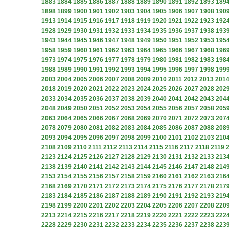
1883
1884
1885
1886
1887
1888
1889
1890
1891
1892
1893
189
1898
1899
1900
1901
1902
1903
1904
1905
1906
1907
1908
190
1913
1914
1915
1916
1917
1918
1919
1920
1921
1922
1923
192
1928
1929
1930
1931
1932
1933
1934
1935
1936
1937
1938
193
1943
1944
1945
1946
1947
1948
1949
1950
1951
1952
1953
195
1958
1959
1960
1961
1962
1963
1964
1965
1966
1967
1968
196
1973
1974
1975
1976
1977
1978
1979
1980
1981
1982
1983
198
1988
1989
1990
1991
1992
1993
1994
1995
1996
1997
1998
199
2003
2004
2005
2006
2007
2008
2009
2010
2011
2012
2013
201
2018
2019
2020
2021
2022
2023
2024
2025
2026
2027
2028
202
2033
2034
2035
2036
2037
2038
2039
2040
2041
2042
2043
204
2048
2049
2050
2051
2052
2053
2054
2055
2056
2057
2058
205
2063
2064
2065
2066
2067
2068
2069
2070
2071
2072
2073
207
2078
2079
2080
2081
2082
2083
2084
2085
2086
2087
2088
208
2093
2094
2095
2096
2097
2098
2099
2100
2101
2102
2103
210
2108
2109
2110
2111
2112
2113
2114
2115
2116
2117
2118
2119
2123
2124
2125
2126
2127
2128
2129
2130
2131
2132
2133
213
2138
2139
2140
2141
2142
2143
2144
2145
2146
2147
2148
214
2153
2154
2155
2156
2157
2158
2159
2160
2161
2162
2163
216
2168
2169
2170
2171
2172
2173
2174
2175
2176
2177
2178
217
2183
2184
2185
2186
2187
2188
2189
2190
2191
2192
2193
219
2198
2199
2200
2201
2202
2203
2204
2205
2206
2207
2208
220
2213
2214
2215
2216
2217
2218
2219
2220
2221
2222
2223
222
2228
2229
2230
2231
2232
2233
2234
2235
2236
2237
2238
223