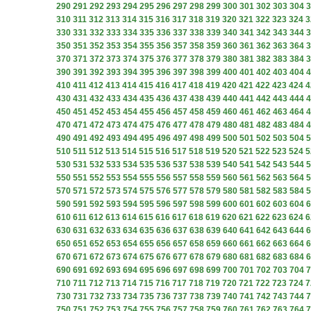
290
291
292
293
294
295
296
297
298
299
300
301
302
303
304
3
310
311
312
313
314
315
316
317
318
319
320
321
322
323
324
3
330
331
332
333
334
335
336
337
338
339
340
341
342
343
344
3
350
351
352
353
354
355
356
357
358
359
360
361
362
363
364
3
370
371
372
373
374
375
376
377
378
379
380
381
382
383
384
3
390
391
392
393
394
395
396
397
398
399
400
401
402
403
404
4
410
411
412
413
414
415
416
417
418
419
420
421
422
423
424
4
430
431
432
433
434
435
436
437
438
439
440
441
442
443
444
4
450
451
452
453
454
455
456
457
458
459
460
461
462
463
464
4
470
471
472
473
474
475
476
477
478
479
480
481
482
483
484
4
490
491
492
493
494
495
496
497
498
499
500
501
502
503
504
5
510
511
512
513
514
515
516
517
518
519
520
521
522
523
524
5
530
531
532
533
534
535
536
537
538
539
540
541
542
543
544
5
550
551
552
553
554
555
556
557
558
559
560
561
562
563
564
5
570
571
572
573
574
575
576
577
578
579
580
581
582
583
584
5
590
591
592
593
594
595
596
597
598
599
600
601
602
603
604
6
610
611
612
613
614
615
616
617
618
619
620
621
622
623
624
6
630
631
632
633
634
635
636
637
638
639
640
641
642
643
644
6
650
651
652
653
654
655
656
657
658
659
660
661
662
663
664
6
670
671
672
673
674
675
676
677
678
679
680
681
682
683
684
6
690
691
692
693
694
695
696
697
698
699
700
701
702
703
704
7
710
711
712
713
714
715
716
717
718
719
720
721
722
723
724
7
730
731
732
733
734
735
736
737
738
739
740
741
742
743
744
7
750
751
752
753
754
755
756
757
758
759
760
761
762
763
764
7