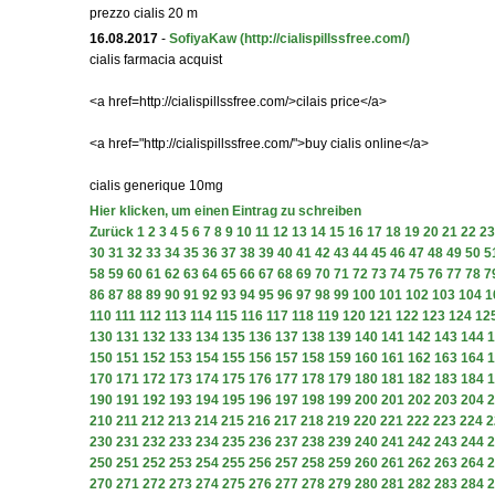
prezzo cialis 20 m
16.08.2017
-
SofiyaKaw
(http://cialispillssfree.com/)
cialis farmacia acquist
<a href=http://cialispillssfree.com/>cilais price</a>
<a href="http://cialispillssfree.com/">buy cialis online</a>
cialis generique 10mg
Hier klicken, um einen Eintrag zu schreiben
Zurück
1
2
3
4
5
6
7
8
9
10
11
12
13
14
15
16
17
18
19
20
21
22
23
30
31
32
33
34
35
36
37
38
39
40
41
42
43
44
45
46
47
48
49
50
5
58
59
60
61
62
63
64
65
66
67
68
69
70
71
72
73
74
75
76
77
78
7
86
87
88
89
90
91
92
93
94
95
96
97
98
99
100
101
102
103
104
1
110
111
112
113
114
115
116
117
118
119
120
121
122
123
124
12
130
131
132
133
134
135
136
137
138
139
140
141
142
143
144
1
150
151
152
153
154
155
156
157
158
159
160
161
162
163
164
1
170
171
172
173
174
175
176
177
178
179
180
181
182
183
184
1
190
191
192
193
194
195
196
197
198
199
200
201
202
203
204
2
210
211
212
213
214
215
216
217
218
219
220
221
222
223
224
2
230
231
232
233
234
235
236
237
238
239
240
241
242
243
244
2
250
251
252
253
254
255
256
257
258
259
260
261
262
263
264
2
270
271
272
273
274
275
276
277
278
279
280
281
282
283
284
2