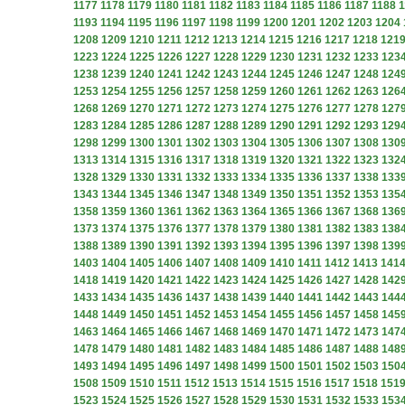
1177
1178
1179
1180
1181
1182
1183
1184
1185
1186
1187
1188
1
1193
1194
1195
1196
1197
1198
1199
1200
1201
1202
1203
1204
1208
1209
1210
1211
1212
1213
1214
1215
1216
1217
1218
121
1223
1224
1225
1226
1227
1228
1229
1230
1231
1232
1233
123
1238
1239
1240
1241
1242
1243
1244
1245
1246
1247
1248
124
1253
1254
1255
1256
1257
1258
1259
1260
1261
1262
1263
126
1268
1269
1270
1271
1272
1273
1274
1275
1276
1277
1278
127
1283
1284
1285
1286
1287
1288
1289
1290
1291
1292
1293
129
1298
1299
1300
1301
1302
1303
1304
1305
1306
1307
1308
130
1313
1314
1315
1316
1317
1318
1319
1320
1321
1322
1323
132
1328
1329
1330
1331
1332
1333
1334
1335
1336
1337
1338
133
1343
1344
1345
1346
1347
1348
1349
1350
1351
1352
1353
135
1358
1359
1360
1361
1362
1363
1364
1365
1366
1367
1368
136
1373
1374
1375
1376
1377
1378
1379
1380
1381
1382
1383
138
1388
1389
1390
1391
1392
1393
1394
1395
1396
1397
1398
139
1403
1404
1405
1406
1407
1408
1409
1410
1411
1412
1413
141
1418
1419
1420
1421
1422
1423
1424
1425
1426
1427
1428
142
1433
1434
1435
1436
1437
1438
1439
1440
1441
1442
1443
144
1448
1449
1450
1451
1452
1453
1454
1455
1456
1457
1458
145
1463
1464
1465
1466
1467
1468
1469
1470
1471
1472
1473
147
1478
1479
1480
1481
1482
1483
1484
1485
1486
1487
1488
148
1493
1494
1495
1496
1497
1498
1499
1500
1501
1502
1503
150
1508
1509
1510
1511
1512
1513
1514
1515
1516
1517
1518
151
1523
1524
1525
1526
1527
1528
1529
1530
1531
1532
1533
153