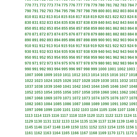
770
771
772
773
774
775
776
777
778
779
780
781
782
783
784
7
790
791
792
793
794
795
796
797
798
799
800
801
802
803
804
8
810
811
812
813
814
815
816
817
818
819
820
821
822
823
824
8
830
831
832
833
834
835
836
837
838
839
840
841
842
843
844
8
850
851
852
853
854
855
856
857
858
859
860
861
862
863
864
8
870
871
872
873
874
875
876
877
878
879
880
881
882
883
884
8
890
891
892
893
894
895
896
897
898
899
900
901
902
903
904
9
910
911
912
913
914
915
916
917
918
919
920
921
922
923
924
9
930
931
932
933
934
935
936
937
938
939
940
941
942
943
944
9
950
951
952
953
954
955
956
957
958
959
960
961
962
963
964
9
970
971
972
973
974
975
976
977
978
979
980
981
982
983
984
9
990
991
992
993
994
995
996
997
998
999
1000
1001
1002
1003
1007
1008
1009
1010
1011
1012
1013
1014
1015
1016
1017
101
1022
1023
1024
1025
1026
1027
1028
1029
1030
1031
1032
103
1037
1038
1039
1040
1041
1042
1043
1044
1045
1046
1047
104
1052
1053
1054
1055
1056
1057
1058
1059
1060
1061
1062
106
1067
1068
1069
1070
1071
1072
1073
1074
1075
1076
1077
107
1082
1083
1084
1085
1086
1087
1088
1089
1090
1091
1092
109
1097
1098
1099
1100
1101
1102
1103
1104
1105
1106
1107
1108
1113
1114
1115
1116
1117
1118
1119
1120
1121
1122
1123
1124
11
1129
1130
1131
1132
1133
1134
1135
1136
1137
1138
1139
1140
1
1145
1146
1147
1148
1149
1150
1151
1152
1153
1154
1155
1156
1
1161
1162
1163
1164
1165
1166
1167
1168
1169
1170
1171
1172
1