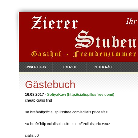
UNSER HAUS
FREIZEIT
IN DER NÄHE
Gästebuch
16.08.2017
-
SofiyaKaw
(http://cialispillssfree.com/)
cheap cialis find
<a href=http://cialispillssfree.com/>cilais price</a>
<a href="http://cialispillssfree.com/">cilais price</a>
cialis 50