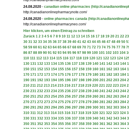
http://canadianpharmacynethd.com/
24.08.2020
-
canadian online pharmacies
(http://canadianonline
http://canadianonlinepharmacynote.com/
24.08.2020
-
online pharmacies canada
(http://canadianonlinep
http://canadianonlinepharmacyneo.com/
Hier klicken, um einen Eintrag zu schreiben
Zurück
1
2
3
4
5
6
7
8
9
10
11
12
13
14
15
16
17
18
19
20
21
22
23
30
31
32
33
34
35
36
37
38
39
40
41
42
43
44
45
46
47
48
49
50
5
58
59
60
61
62
63
64
65
66
67
68
69
70
71
72
73
74
75
76
77
78
7
86
87
88
89
90
91
92
93
94
95
96
97
98
99
100
101
102
103
104
1
110
111
112
113
114
115
116
117
118
119
120
121
122
123
124
12
130
131
132
133
134
135
136
137
138
139
140
141
142
143
144
1
150
151
152
153
154
155
156
157
158
159
160
161
162
163
164
1
170
171
172
173
174
175
176
177
178
179
180
181
182
183
184
1
190
191
192
193
194
195
196
197
198
199
200
201
202
203
204
2
210
211
212
213
214
215
216
217
218
219
220
221
222
223
224
2
230
231
232
233
234
235
236
237
238
239
240
241
242
243
244
2
250
251
252
253
254
255
256
257
258
259
260
261
262
263
264
2
270
271
272
273
274
275
276
277
278
279
280
281
282
283
284
2
290
291
292
293
294
295
296
297
298
299
300
301
302
303
304
3
310
311
312
313
314
315
316
317
318
319
320
321
322
323
324
3
330
331
332
333
334
335
336
337
338
339
340
341
342
343
344
3
350
351
352
353
354
355
356
357
358
359
360
361
362
363
364
3