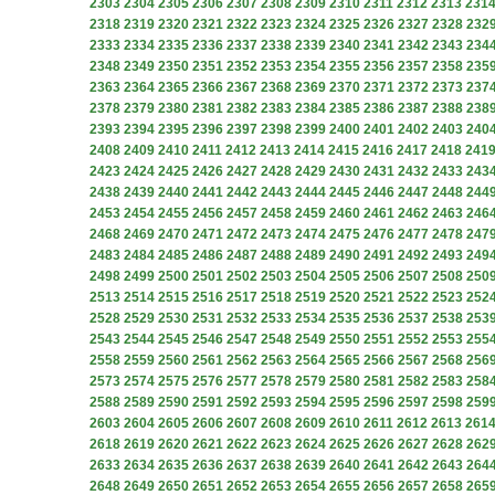
2303
2304
2305
2306
2307
2308
2309
2310
2311
2312
2313
231
2318
2319
2320
2321
2322
2323
2324
2325
2326
2327
2328
232
2333
2334
2335
2336
2337
2338
2339
2340
2341
2342
2343
234
2348
2349
2350
2351
2352
2353
2354
2355
2356
2357
2358
235
2363
2364
2365
2366
2367
2368
2369
2370
2371
2372
2373
237
2378
2379
2380
2381
2382
2383
2384
2385
2386
2387
2388
238
2393
2394
2395
2396
2397
2398
2399
2400
2401
2402
2403
240
2408
2409
2410
2411
2412
2413
2414
2415
2416
2417
2418
241
2423
2424
2425
2426
2427
2428
2429
2430
2431
2432
2433
243
2438
2439
2440
2441
2442
2443
2444
2445
2446
2447
2448
244
2453
2454
2455
2456
2457
2458
2459
2460
2461
2462
2463
246
2468
2469
2470
2471
2472
2473
2474
2475
2476
2477
2478
247
2483
2484
2485
2486
2487
2488
2489
2490
2491
2492
2493
249
2498
2499
2500
2501
2502
2503
2504
2505
2506
2507
2508
250
2513
2514
2515
2516
2517
2518
2519
2520
2521
2522
2523
252
2528
2529
2530
2531
2532
2533
2534
2535
2536
2537
2538
253
2543
2544
2545
2546
2547
2548
2549
2550
2551
2552
2553
255
2558
2559
2560
2561
2562
2563
2564
2565
2566
2567
2568
256
2573
2574
2575
2576
2577
2578
2579
2580
2581
2582
2583
258
2588
2589
2590
2591
2592
2593
2594
2595
2596
2597
2598
259
2603
2604
2605
2606
2607
2608
2609
2610
2611
2612
2613
261
2618
2619
2620
2621
2622
2623
2624
2625
2626
2627
2628
262
2633
2634
2635
2636
2637
2638
2639
2640
2641
2642
2643
264
2648
2649
2650
2651
2652
2653
2654
2655
2656
2657
2658
265