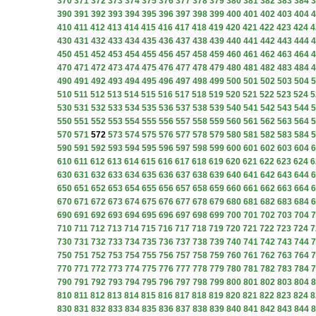
370
371
372
373
374
375
376
377
378
379
380
381
382
383
384
3
390
391
392
393
394
395
396
397
398
399
400
401
402
403
404
4
410
411
412
413
414
415
416
417
418
419
420
421
422
423
424
4
430
431
432
433
434
435
436
437
438
439
440
441
442
443
444
4
450
451
452
453
454
455
456
457
458
459
460
461
462
463
464
4
470
471
472
473
474
475
476
477
478
479
480
481
482
483
484
4
490
491
492
493
494
495
496
497
498
499
500
501
502
503
504
5
510
511
512
513
514
515
516
517
518
519
520
521
522
523
524
5
530
531
532
533
534
535
536
537
538
539
540
541
542
543
544
5
550
551
552
553
554
555
556
557
558
559
560
561
562
563
564
5
570
571
572
573
574
575
576
577
578
579
580
581
582
583
584
5
590
591
592
593
594
595
596
597
598
599
600
601
602
603
604
6
610
611
612
613
614
615
616
617
618
619
620
621
622
623
624
6
630
631
632
633
634
635
636
637
638
639
640
641
642
643
644
6
650
651
652
653
654
655
656
657
658
659
660
661
662
663
664
6
670
671
672
673
674
675
676
677
678
679
680
681
682
683
684
6
690
691
692
693
694
695
696
697
698
699
700
701
702
703
704
7
710
711
712
713
714
715
716
717
718
719
720
721
722
723
724
7
730
731
732
733
734
735
736
737
738
739
740
741
742
743
744
7
750
751
752
753
754
755
756
757
758
759
760
761
762
763
764
7
770
771
772
773
774
775
776
777
778
779
780
781
782
783
784
7
790
791
792
793
794
795
796
797
798
799
800
801
802
803
804
8
810
811
812
813
814
815
816
817
818
819
820
821
822
823
824
8
830
831
832
833
834
835
836
837
838
839
840
841
842
843
844
8