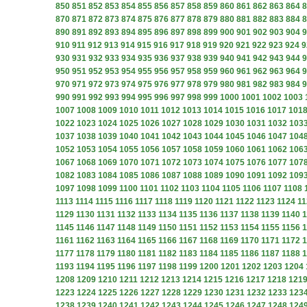
850
851
852
853
854
855
856
857
858
859
860
861
862
863
864
8
870
871
872
873
874
875
876
877
878
879
880
881
882
883
884
8
890
891
892
893
894
895
896
897
898
899
900
901
902
903
904
9
910
911
912
913
914
915
916
917
918
919
920
921
922
923
924
9
930
931
932
933
934
935
936
937
938
939
940
941
942
943
944
9
950
951
952
953
954
955
956
957
958
959
960
961
962
963
964
9
970
971
972
973
974
975
976
977
978
979
980
981
982
983
984
9
990
991
992
993
994
995
996
997
998
999
1000
1001
1002
1003
1007
1008
1009
1010
1011
1012
1013
1014
1015
1016
1017
101
1022
1023
1024
1025
1026
1027
1028
1029
1030
1031
1032
103
1037
1038
1039
1040
1041
1042
1043
1044
1045
1046
1047
104
1052
1053
1054
1055
1056
1057
1058
1059
1060
1061
1062
106
1067
1068
1069
1070
1071
1072
1073
1074
1075
1076
1077
107
1082
1083
1084
1085
1086
1087
1088
1089
1090
1091
1092
109
1097
1098
1099
1100
1101
1102
1103
1104
1105
1106
1107
1108
1113
1114
1115
1116
1117
1118
1119
1120
1121
1122
1123
1124
11
1129
1130
1131
1132
1133
1134
1135
1136
1137
1138
1139
1140
1
1145
1146
1147
1148
1149
1150
1151
1152
1153
1154
1155
1156
1
1161
1162
1163
1164
1165
1166
1167
1168
1169
1170
1171
1172
1
1177
1178
1179
1180
1181
1182
1183
1184
1185
1186
1187
1188
1
1193
1194
1195
1196
1197
1198
1199
1200
1201
1202
1203
1204
1208
1209
1210
1211
1212
1213
1214
1215
1216
1217
1218
121
1223
1224
1225
1226
1227
1228
1229
1230
1231
1232
1233
123
1238
1239
1240
1241
1242
1243
1244
1245
1246
1247
1248
124