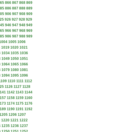
65
866
867
868
869
85
886
887
888
889
05
906
907
908
909
25
926
927
928
929
45
946
947
948
949
65
966
967
968
969
85
986
987
988
989
1004
1005
1006
8
1019
1020
1021
3
1034
1035
1036
8
1049
1050
1051
3
1064
1065
1066
8
1079
1080
1081
3
1094
1095
1096
1109
1110
1111
1112
25
1126
1127
1128
141
1142
1143
1144
157
1158
1159
1160
173
1174
1175
1176
189
1190
1191
1192
1205
1206
1207
9
1220
1221
1222
4
1235
1236
1237
9
1250
1251
1252