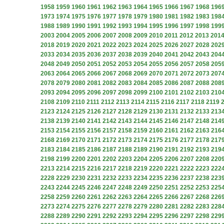
1958
1959
1960
1961
1962
1963
1964
1965
1966
1967
1968
196
1973
1974
1975
1976
1977
1978
1979
1980
1981
1982
1983
198
1988
1989
1990
1991
1992
1993
1994
1995
1996
1997
1998
199
2003
2004
2005
2006
2007
2008
2009
2010
2011
2012
2013
201
2018
2019
2020
2021
2022
2023
2024
2025
2026
2027
2028
202
2033
2034
2035
2036
2037
2038
2039
2040
2041
2042
2043
204
2048
2049
2050
2051
2052
2053
2054
2055
2056
2057
2058
205
2063
2064
2065
2066
2067
2068
2069
2070
2071
2072
2073
207
2078
2079
2080
2081
2082
2083
2084
2085
2086
2087
2088
208
2093
2094
2095
2096
2097
2098
2099
2100
2101
2102
2103
210
2108
2109
2110
2111
2112
2113
2114
2115
2116
2117
2118
2119
2123
2124
2125
2126
2127
2128
2129
2130
2131
2132
2133
213
2138
2139
2140
2141
2142
2143
2144
2145
2146
2147
2148
214
2153
2154
2155
2156
2157
2158
2159
2160
2161
2162
2163
216
2168
2169
2170
2171
2172
2173
2174
2175
2176
2177
2178
217
2183
2184
2185
2186
2187
2188
2189
2190
2191
2192
2193
219
2198
2199
2200
2201
2202
2203
2204
2205
2206
2207
2208
220
2213
2214
2215
2216
2217
2218
2219
2220
2221
2222
2223
222
2228
2229
2230
2231
2232
2233
2234
2235
2236
2237
2238
223
2243
2244
2245
2246
2247
2248
2249
2250
2251
2252
2253
225
2258
2259
2260
2261
2262
2263
2264
2265
2266
2267
2268
226
2273
2274
2275
2276
2277
2278
2279
2280
2281
2282
2283
228
2288
2289
2290
2291
2292
2293
2294
2295
2296
2297
2298
229