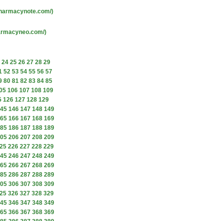
pharmacynote.com/)
harmacyneo.com/)
24
25
26
27
28
29
1
52
53
54
55
56
57
9
80
81
82
83
84
85
05
106
107
108
109
5
126
127
128
129
45
146
147
148
149
65
166
167
168
169
85
186
187
188
189
05
206
207
208
209
25
226
227
228
229
45
246
247
248
249
65
266
267
268
269
85
286
287
288
289
05
306
307
308
309
25
326
327
328
329
45
346
347
348
349
65
366
367
368
369