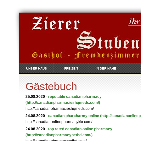
UNSER HAUS
FREIZEIT
IN DER NÄHE
Gästebuch
25.08.2020
-
reputable canadian pharmacy
(http://canadianpharmacieshqmeds.com/)
http://canadianpharmacieshqmeds.com/
24.08.2020
-
canadian pharcharmy online
(http://canadianonlin
http://canadianonlinepharmacykkr.com/
24.08.2020
-
top rated canadian online pharmacy
(http://canadianpharmacynethd.com/)