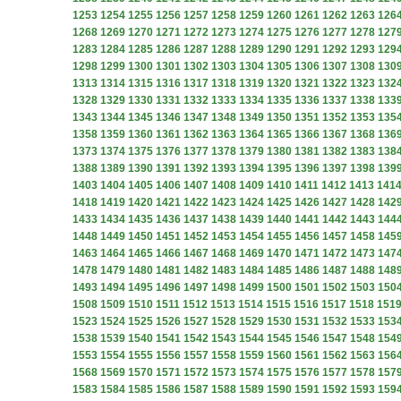
1253
1254
1255
1256
1257
1258
1259
1260
1261
1262
1263
126
1268
1269
1270
1271
1272
1273
1274
1275
1276
1277
1278
127
1283
1284
1285
1286
1287
1288
1289
1290
1291
1292
1293
129
1298
1299
1300
1301
1302
1303
1304
1305
1306
1307
1308
130
1313
1314
1315
1316
1317
1318
1319
1320
1321
1322
1323
132
1328
1329
1330
1331
1332
1333
1334
1335
1336
1337
1338
133
1343
1344
1345
1346
1347
1348
1349
1350
1351
1352
1353
135
1358
1359
1360
1361
1362
1363
1364
1365
1366
1367
1368
136
1373
1374
1375
1376
1377
1378
1379
1380
1381
1382
1383
138
1388
1389
1390
1391
1392
1393
1394
1395
1396
1397
1398
139
1403
1404
1405
1406
1407
1408
1409
1410
1411
1412
1413
141
1418
1419
1420
1421
1422
1423
1424
1425
1426
1427
1428
142
1433
1434
1435
1436
1437
1438
1439
1440
1441
1442
1443
144
1448
1449
1450
1451
1452
1453
1454
1455
1456
1457
1458
145
1463
1464
1465
1466
1467
1468
1469
1470
1471
1472
1473
147
1478
1479
1480
1481
1482
1483
1484
1485
1486
1487
1488
148
1493
1494
1495
1496
1497
1498
1499
1500
1501
1502
1503
150
1508
1509
1510
1511
1512
1513
1514
1515
1516
1517
1518
151
1523
1524
1525
1526
1527
1528
1529
1530
1531
1532
1533
153
1538
1539
1540
1541
1542
1543
1544
1545
1546
1547
1548
154
1553
1554
1555
1556
1557
1558
1559
1560
1561
1562
1563
156
1568
1569
1570
1571
1572
1573
1574
1575
1576
1577
1578
157
1583
1584
1585
1586
1587
1588
1589
1590
1591
1592
1593
159