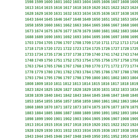
1598
1599
1600
1601
1602
1603
1604
1605
1606
1607
1608
160
1613
1614
1615
1616
1617
1618
1619
1620
1621
1622
1623
162
1628
1629
1630
1631
1632
1633
1634
1635
1636
1637
1638
163
1643
1644
1645
1646
1647
1648
1649
1650
1651
1652
1653
165
1658
1659
1660
1661
1662
1663
1664
1665
1666
1667
1668
166
1673
1674
1675
1676
1677
1678
1679
1680
1681
1682
1683
168
1688
1689
1690
1691
1692
1693
1694
1695
1696
1697
1698
169
1703
1704
1705
1706
1707
1708
1709
1710
1711
1712
1713
171
1718
1719
1720
1721
1722
1723
1724
1725
1726
1727
1728
172
1733
1734
1735
1736
1737
1738
1739
1740
1741
1742
1743
174
1748
1749
1750
1751
1752
1753
1754
1755
1756
1757
1758
175
1763
1764
1765
1766
1767
1768
1769
1770
1771
1772
1773
177
1778
1779
1780
1781
1782
1783
1784
1785
1786
1787
1788
178
1793
1794
1795
1796
1797
1798
1799
1800
1801
1802
1803
180
1808
1809
1810
1811
1812
1813
1814
1815
1816
1817
1818
181
1823
1824
1825
1826
1827
1828
1829
1830
1831
1832
1833
183
1838
1839
1840
1841
1842
1843
1844
1845
1846
1847
1848
184
1853
1854
1855
1856
1857
1858
1859
1860
1861
1862
1863
186
1868
1869
1870
1871
1872
1873
1874
1875
1876
1877
1878
187
1883
1884
1885
1886
1887
1888
1889
1890
1891
1892
1893
189
1898
1899
1900
1901
1902
1903
1904
1905
1906
1907
1908
190
1913
1914
1915
1916
1917
1918
1919
1920
1921
1922
1923
192
1928
1929
1930
1931
1932
1933
1934
1935
1936
1937
1938
193
1943
1944
1945
1946
1947
1948
1949
1950
1951
1952
1953
195