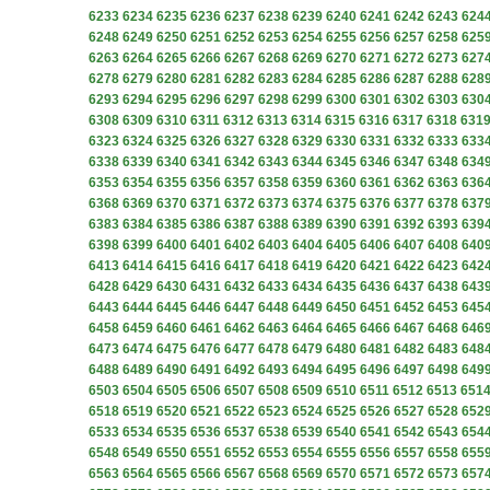
6233
6234
6235
6236
6237
6238
6239
6240
6241
6242
6243
624
6248
6249
6250
6251
6252
6253
6254
6255
6256
6257
6258
625
6263
6264
6265
6266
6267
6268
6269
6270
6271
6272
6273
627
6278
6279
6280
6281
6282
6283
6284
6285
6286
6287
6288
628
6293
6294
6295
6296
6297
6298
6299
6300
6301
6302
6303
630
6308
6309
6310
6311
6312
6313
6314
6315
6316
6317
6318
631
6323
6324
6325
6326
6327
6328
6329
6330
6331
6332
6333
633
6338
6339
6340
6341
6342
6343
6344
6345
6346
6347
6348
634
6353
6354
6355
6356
6357
6358
6359
6360
6361
6362
6363
636
6368
6369
6370
6371
6372
6373
6374
6375
6376
6377
6378
637
6383
6384
6385
6386
6387
6388
6389
6390
6391
6392
6393
639
6398
6399
6400
6401
6402
6403
6404
6405
6406
6407
6408
640
6413
6414
6415
6416
6417
6418
6419
6420
6421
6422
6423
642
6428
6429
6430
6431
6432
6433
6434
6435
6436
6437
6438
643
6443
6444
6445
6446
6447
6448
6449
6450
6451
6452
6453
645
6458
6459
6460
6461
6462
6463
6464
6465
6466
6467
6468
646
6473
6474
6475
6476
6477
6478
6479
6480
6481
6482
6483
648
6488
6489
6490
6491
6492
6493
6494
6495
6496
6497
6498
649
6503
6504
6505
6506
6507
6508
6509
6510
6511
6512
6513
651
6518
6519
6520
6521
6522
6523
6524
6525
6526
6527
6528
652
6533
6534
6535
6536
6537
6538
6539
6540
6541
6542
6543
654
6548
6549
6550
6551
6552
6553
6554
6555
6556
6557
6558
655
6563
6564
6565
6566
6567
6568
6569
6570
6571
6572
6573
657