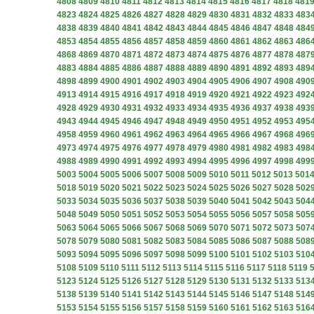
4808
4809
4810
4811
4812
4813
4814
4815
4816
4817
4818
481
4823
4824
4825
4826
4827
4828
4829
4830
4831
4832
4833
483
4838
4839
4840
4841
4842
4843
4844
4845
4846
4847
4848
484
4853
4854
4855
4856
4857
4858
4859
4860
4861
4862
4863
486
4868
4869
4870
4871
4872
4873
4874
4875
4876
4877
4878
487
4883
4884
4885
4886
4887
4888
4889
4890
4891
4892
4893
489
4898
4899
4900
4901
4902
4903
4904
4905
4906
4907
4908
490
4913
4914
4915
4916
4917
4918
4919
4920
4921
4922
4923
492
4928
4929
4930
4931
4932
4933
4934
4935
4936
4937
4938
493
4943
4944
4945
4946
4947
4948
4949
4950
4951
4952
4953
495
4958
4959
4960
4961
4962
4963
4964
4965
4966
4967
4968
496
4973
4974
4975
4976
4977
4978
4979
4980
4981
4982
4983
498
4988
4989
4990
4991
4992
4993
4994
4995
4996
4997
4998
499
5003
5004
5005
5006
5007
5008
5009
5010
5011
5012
5013
501
5018
5019
5020
5021
5022
5023
5024
5025
5026
5027
5028
502
5033
5034
5035
5036
5037
5038
5039
5040
5041
5042
5043
504
5048
5049
5050
5051
5052
5053
5054
5055
5056
5057
5058
505
5063
5064
5065
5066
5067
5068
5069
5070
5071
5072
5073
507
5078
5079
5080
5081
5082
5083
5084
5085
5086
5087
5088
508
5093
5094
5095
5096
5097
5098
5099
5100
5101
5102
5103
510
5108
5109
5110
5111
5112
5113
5114
5115
5116
5117
5118
5119
5123
5124
5125
5126
5127
5128
5129
5130
5131
5132
5133
513
5138
5139
5140
5141
5142
5143
5144
5145
5146
5147
5148
514
5153
5154
5155
5156
5157
5158
5159
5160
5161
5162
5163
516