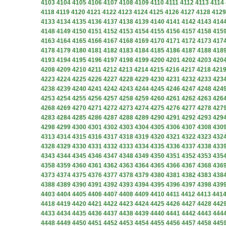
4103
4104
4105
4106
4107
4108
4109
4110
4111
4112
4113
4114
4118
4119
4120
4121
4122
4123
4124
4125
4126
4127
4128
4129
4133
4134
4135
4136
4137
4138
4139
4140
4141
4142
4143
414
4148
4149
4150
4151
4152
4153
4154
4155
4156
4157
4158
415
4163
4164
4165
4166
4167
4168
4169
4170
4171
4172
4173
417
4178
4179
4180
4181
4182
4183
4184
4185
4186
4187
4188
418
4193
4194
4195
4196
4197
4198
4199
4200
4201
4202
4203
420
4208
4209
4210
4211
4212
4213
4214
4215
4216
4217
4218
421
4223
4224
4225
4226
4227
4228
4229
4230
4231
4232
4233
423
4238
4239
4240
4241
4242
4243
4244
4245
4246
4247
4248
424
4253
4254
4255
4256
4257
4258
4259
4260
4261
4262
4263
426
4268
4269
4270
4271
4272
4273
4274
4275
4276
4277
4278
427
4283
4284
4285
4286
4287
4288
4289
4290
4291
4292
4293
429
4298
4299
4300
4301
4302
4303
4304
4305
4306
4307
4308
430
4313
4314
4315
4316
4317
4318
4319
4320
4321
4322
4323
432
4328
4329
4330
4331
4332
4333
4334
4335
4336
4337
4338
433
4343
4344
4345
4346
4347
4348
4349
4350
4351
4352
4353
435
4358
4359
4360
4361
4362
4363
4364
4365
4366
4367
4368
436
4373
4374
4375
4376
4377
4378
4379
4380
4381
4382
4383
438
4388
4389
4390
4391
4392
4393
4394
4395
4396
4397
4398
439
4403
4404
4405
4406
4407
4408
4409
4410
4411
4412
4413
441
4418
4419
4420
4421
4422
4423
4424
4425
4426
4427
4428
442
4433
4434
4435
4436
4437
4438
4439
4440
4441
4442
4443
444
4448
4449
4450
4451
4452
4453
4454
4455
4456
4457
4458
445