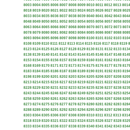
8003
8004
8005
8006
8007
8008
8009
8010
8011
8012
8013
801
8018
8019
8020
8021
8022
8023
8024
8025
8026
8027
8028
802
8033
8034
8035
8036
8037
8038
8039
8040
8041
8042
8043
804
8048
8049
8050
8051
8052
8053
8054
8055
8056
8057
8058
805
8063
8064
8065
8066
8067
8068
8069
8070
8071
8072
8073
807
8078
8079
8080
8081
8082
8083
8084
8085
8086
8087
8088
808
8093
8094
8095
8096
8097
8098
8099
8100
8101
8102
8103
810
8108
8109
8110
8111
8112
8113
8114
8115
8116
8117
8118
8119
8123
8124
8125
8126
8127
8128
8129
8130
8131
8132
8133
813
8138
8139
8140
8141
8142
8143
8144
8145
8146
8147
8148
814
8153
8154
8155
8156
8157
8158
8159
8160
8161
8162
8163
816
8168
8169
8170
8171
8172
8173
8174
8175
8176
8177
8178
817
8183
8184
8185
8186
8187
8188
8189
8190
8191
8192
8193
819
8198
8199
8200
8201
8202
8203
8204
8205
8206
8207
8208
820
8213
8214
8215
8216
8217
8218
8219
8220
8221
8222
8223
822
8228
8229
8230
8231
8232
8233
8234
8235
8236
8237
8238
823
8243
8244
8245
8246
8247
8248
8249
8250
8251
8252
8253
825
8258
8259
8260
8261
8262
8263
8264
8265
8266
8267
8268
826
8273
8274
8275
8276
8277
8278
8279
8280
8281
8282
8283
828
8288
8289
8290
8291
8292
8293
8294
8295
8296
8297
8298
829
8303
8304
8305
8306
8307
8308
8309
8310
8311
8312
8313
831
8318
8319
8320
8321
8322
8323
8324
8325
8326
8327
8328
832
8333
8334
8335
8336
8337
8338
8339
8340
8341
8342
8343
834