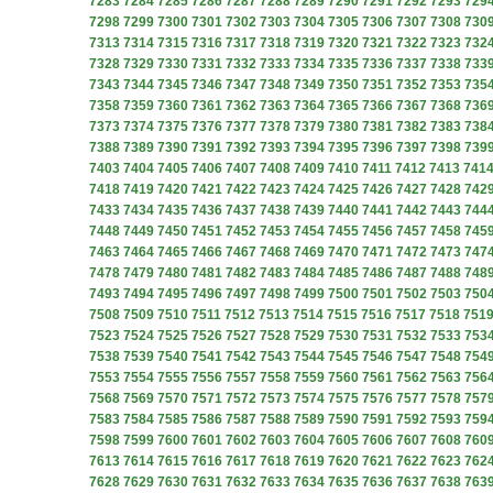
7283
7284
7285
7286
7287
7288
7289
7290
7291
7292
7293
729
7298
7299
7300
7301
7302
7303
7304
7305
7306
7307
7308
730
7313
7314
7315
7316
7317
7318
7319
7320
7321
7322
7323
732
7328
7329
7330
7331
7332
7333
7334
7335
7336
7337
7338
733
7343
7344
7345
7346
7347
7348
7349
7350
7351
7352
7353
735
7358
7359
7360
7361
7362
7363
7364
7365
7366
7367
7368
736
7373
7374
7375
7376
7377
7378
7379
7380
7381
7382
7383
738
7388
7389
7390
7391
7392
7393
7394
7395
7396
7397
7398
739
7403
7404
7405
7406
7407
7408
7409
7410
7411
7412
7413
741
7418
7419
7420
7421
7422
7423
7424
7425
7426
7427
7428
742
7433
7434
7435
7436
7437
7438
7439
7440
7441
7442
7443
744
7448
7449
7450
7451
7452
7453
7454
7455
7456
7457
7458
745
7463
7464
7465
7466
7467
7468
7469
7470
7471
7472
7473
747
7478
7479
7480
7481
7482
7483
7484
7485
7486
7487
7488
748
7493
7494
7495
7496
7497
7498
7499
7500
7501
7502
7503
750
7508
7509
7510
7511
7512
7513
7514
7515
7516
7517
7518
751
7523
7524
7525
7526
7527
7528
7529
7530
7531
7532
7533
753
7538
7539
7540
7541
7542
7543
7544
7545
7546
7547
7548
754
7553
7554
7555
7556
7557
7558
7559
7560
7561
7562
7563
756
7568
7569
7570
7571
7572
7573
7574
7575
7576
7577
7578
757
7583
7584
7585
7586
7587
7588
7589
7590
7591
7592
7593
759
7598
7599
7600
7601
7602
7603
7604
7605
7606
7607
7608
760
7613
7614
7615
7616
7617
7618
7619
7620
7621
7622
7623
762
7628
7629
7630
7631
7632
7633
7634
7635
7636
7637
7638
763