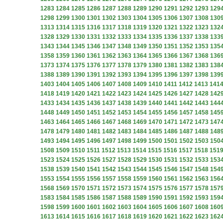
1283
1284
1285
1286
1287
1288
1289
1290
1291
1292
1293
129
1298
1299
1300
1301
1302
1303
1304
1305
1306
1307
1308
130
1313
1314
1315
1316
1317
1318
1319
1320
1321
1322
1323
132
1328
1329
1330
1331
1332
1333
1334
1335
1336
1337
1338
133
1343
1344
1345
1346
1347
1348
1349
1350
1351
1352
1353
135
1358
1359
1360
1361
1362
1363
1364
1365
1366
1367
1368
136
1373
1374
1375
1376
1377
1378
1379
1380
1381
1382
1383
138
1388
1389
1390
1391
1392
1393
1394
1395
1396
1397
1398
139
1403
1404
1405
1406
1407
1408
1409
1410
1411
1412
1413
141
1418
1419
1420
1421
1422
1423
1424
1425
1426
1427
1428
142
1433
1434
1435
1436
1437
1438
1439
1440
1441
1442
1443
144
1448
1449
1450
1451
1452
1453
1454
1455
1456
1457
1458
145
1463
1464
1465
1466
1467
1468
1469
1470
1471
1472
1473
147
1478
1479
1480
1481
1482
1483
1484
1485
1486
1487
1488
148
1493
1494
1495
1496
1497
1498
1499
1500
1501
1502
1503
150
1508
1509
1510
1511
1512
1513
1514
1515
1516
1517
1518
151
1523
1524
1525
1526
1527
1528
1529
1530
1531
1532
1533
153
1538
1539
1540
1541
1542
1543
1544
1545
1546
1547
1548
154
1553
1554
1555
1556
1557
1558
1559
1560
1561
1562
1563
156
1568
1569
1570
1571
1572
1573
1574
1575
1576
1577
1578
157
1583
1584
1585
1586
1587
1588
1589
1590
1591
1592
1593
159
1598
1599
1600
1601
1602
1603
1604
1605
1606
1607
1608
160
1613
1614
1615
1616
1617
1618
1619
1620
1621
1622
1623
162