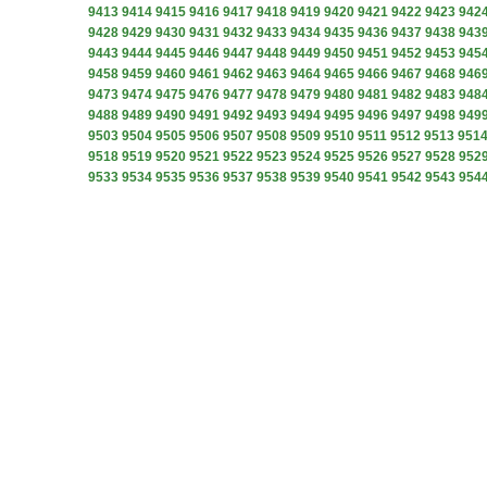
9413
9414
9415
9416
9417
9418
9419
9420
9421
9422
9423
942
9428
9429
9430
9431
9432
9433
9434
9435
9436
9437
9438
943
9443
9444
9445
9446
9447
9448
9449
9450
9451
9452
9453
945
9458
9459
9460
9461
9462
9463
9464
9465
9466
9467
9468
946
9473
9474
9475
9476
9477
9478
9479
9480
9481
9482
9483
948
9488
9489
9490
9491
9492
9493
9494
9495
9496
9497
9498
949
9503
9504
9505
9506
9507
9508
9509
9510
9511
9512
9513
951
9518
9519
9520
9521
9522
9523
9524
9525
9526
9527
9528
952
9533
9534
9535
9536
9537
9538
9539
9540
9541
9542
9543
954