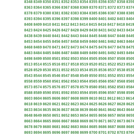
8348
8349
8350
8351
8352
8353
8354
8355
8356
8357
8358
835
8363
8364
8365
8366
8367
8368
8369
8370
8371
8372
8373
837
8378
8379
8380
8381
8382
8383
8384
8385
8386
8387
8388
838
8393
8394
8395
8396
8397
8398
8399
8400
8401
8402
8403
840
8408
8409
8410
8411
8412
8413
8414
8415
8416
8417
8418
841
8423
8424
8425
8426
8427
8428
8429
8430
8431
8432
8433
843
8438
8439
8440
8441
8442
8443
8444
8445
8446
8447
8448
844
8453
8454
8455
8456
8457
8458
8459
8460
8461
8462
8463
846
8468
8469
8470
8471
8472
8473
8474
8475
8476
8477
8478
847
8483
8484
8485
8486
8487
8488
8489
8490
8491
8492
8493
849
8498
8499
8500
8501
8502
8503
8504
8505
8506
8507
8508
850
8513
8514
8515
8516
8517
8518
8519
8520
8521
8522
8523
852
8528
8529
8530
8531
8532
8533
8534
8535
8536
8537
8538
853
8543
8544
8545
8546
8547
8548
8549
8550
8551
8552
8553
855
8558
8559
8560
8561
8562
8563
8564
8565
8566
8567
8568
856
8573
8574
8575
8576
8577
8578
8579
8580
8581
8582
8583
858
8588
8589
8590
8591
8592
8593
8594
8595
8596
8597
8598
859
8603
8604
8605
8606
8607
8608
8609
8610
8611
8612
8613
861
8618
8619
8620
8621
8622
8623
8624
8625
8626
8627
8628
862
8633
8634
8635
8636
8637
8638
8639
8640
8641
8642
8643
864
8648
8649
8650
8651
8652
8653
8654
8655
8656
8657
8658
865
8663
8664
8665
8666
8667
8668
8669
8670
8671
8672
8673
867
8678
8679
8680
8681
8682
8683
8684
8685
8686
8687
8688
868
8693
8694
8695
8696
8697
8698
8699
8700
8701
8702
8703
870