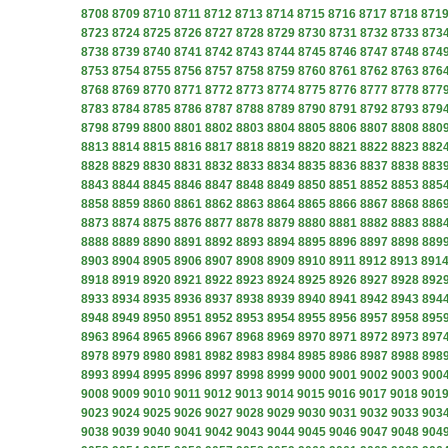
8708
8709
8710
8711
8712
8713
8714
8715
8716
8717
8718
871
8723
8724
8725
8726
8727
8728
8729
8730
8731
8732
8733
873
8738
8739
8740
8741
8742
8743
8744
8745
8746
8747
8748
874
8753
8754
8755
8756
8757
8758
8759
8760
8761
8762
8763
876
8768
8769
8770
8771
8772
8773
8774
8775
8776
8777
8778
877
8783
8784
8785
8786
8787
8788
8789
8790
8791
8792
8793
879
8798
8799
8800
8801
8802
8803
8804
8805
8806
8807
8808
880
8813
8814
8815
8816
8817
8818
8819
8820
8821
8822
8823
882
8828
8829
8830
8831
8832
8833
8834
8835
8836
8837
8838
883
8843
8844
8845
8846
8847
8848
8849
8850
8851
8852
8853
885
8858
8859
8860
8861
8862
8863
8864
8865
8866
8867
8868
886
8873
8874
8875
8876
8877
8878
8879
8880
8881
8882
8883
888
8888
8889
8890
8891
8892
8893
8894
8895
8896
8897
8898
889
8903
8904
8905
8906
8907
8908
8909
8910
8911
8912
8913
891
8918
8919
8920
8921
8922
8923
8924
8925
8926
8927
8928
892
8933
8934
8935
8936
8937
8938
8939
8940
8941
8942
8943
894
8948
8949
8950
8951
8952
8953
8954
8955
8956
8957
8958
895
8963
8964
8965
8966
8967
8968
8969
8970
8971
8972
8973
897
8978
8979
8980
8981
8982
8983
8984
8985
8986
8987
8988
898
8993
8994
8995
8996
8997
8998
8999
9000
9001
9002
9003
900
9008
9009
9010
9011
9012
9013
9014
9015
9016
9017
9018
901
9023
9024
9025
9026
9027
9028
9029
9030
9031
9032
9033
903
9038
9039
9040
9041
9042
9043
9044
9045
9046
9047
9048
904