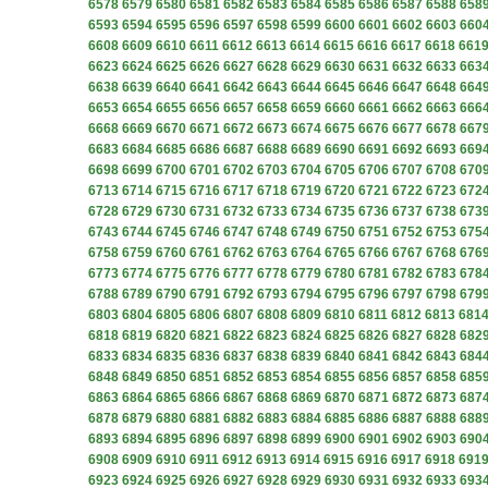
6578
6579
6580
6581
6582
6583
6584
6585
6586
6587
6588
658
6593
6594
6595
6596
6597
6598
6599
6600
6601
6602
6603
660
6608
6609
6610
6611
6612
6613
6614
6615
6616
6617
6618
661
6623
6624
6625
6626
6627
6628
6629
6630
6631
6632
6633
663
6638
6639
6640
6641
6642
6643
6644
6645
6646
6647
6648
664
6653
6654
6655
6656
6657
6658
6659
6660
6661
6662
6663
666
6668
6669
6670
6671
6672
6673
6674
6675
6676
6677
6678
667
6683
6684
6685
6686
6687
6688
6689
6690
6691
6692
6693
669
6698
6699
6700
6701
6702
6703
6704
6705
6706
6707
6708
670
6713
6714
6715
6716
6717
6718
6719
6720
6721
6722
6723
672
6728
6729
6730
6731
6732
6733
6734
6735
6736
6737
6738
673
6743
6744
6745
6746
6747
6748
6749
6750
6751
6752
6753
675
6758
6759
6760
6761
6762
6763
6764
6765
6766
6767
6768
676
6773
6774
6775
6776
6777
6778
6779
6780
6781
6782
6783
678
6788
6789
6790
6791
6792
6793
6794
6795
6796
6797
6798
679
6803
6804
6805
6806
6807
6808
6809
6810
6811
6812
6813
681
6818
6819
6820
6821
6822
6823
6824
6825
6826
6827
6828
682
6833
6834
6835
6836
6837
6838
6839
6840
6841
6842
6843
684
6848
6849
6850
6851
6852
6853
6854
6855
6856
6857
6858
685
6863
6864
6865
6866
6867
6868
6869
6870
6871
6872
6873
687
6878
6879
6880
6881
6882
6883
6884
6885
6886
6887
6888
688
6893
6894
6895
6896
6897
6898
6899
6900
6901
6902
6903
690
6908
6909
6910
6911
6912
6913
6914
6915
6916
6917
6918
691
6923
6924
6925
6926
6927
6928
6929
6930
6931
6932
6933
693