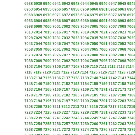
6938
6939
6940
6941
6942
6943
6944
6945
6946
6947
6948
694
6953
6954
6955
6956
6957
6958
6959
6960
6961
6962
6963
696
6968
6969
6970
6971
6972
6973
6974
6975
6976
6977
6978
697
6983
6984
6985
6986
6987
6988
6989
6990
6991
6992
6993
699
6998
6999
7000
7001
7002
7003
7004
7005
7006
7007
7008
700
7013
7014
7015
7016
7017
7018
7019
7020
7021
7022
7023
702
7028
7029
7030
7031
7032
7033
7034
7035
7036
7037
7038
703
7043
7044
7045
7046
7047
7048
7049
7050
7051
7052
7053
705
7058
7059
7060
7061
7062
7063
7064
7065
7066
7067
7068
706
7073
7074
7075
7076
7077
7078
7079
7080
7081
7082
7083
708
7088
7089
7090
7091
7092
7093
7094
7095
7096
7097
7098
709
7103
7104
7105
7106
7107
7108
7109
7110
7111
7112
7113
7114
7118
7119
7120
7121
7122
7123
7124
7125
7126
7127
7128
7129
7133
7134
7135
7136
7137
7138
7139
7140
7141
7142
7143
714
7148
7149
7150
7151
7152
7153
7154
7155
7156
7157
7158
715
7163
7164
7165
7166
7167
7168
7169
7170
7171
7172
7173
717
7178
7179
7180
7181
7182
7183
7184
7185
7186
7187
7188
718
7193
7194
7195
7196
7197
7198
7199
7200
7201
7202
7203
720
7208
7209
7210
7211
7212
7213
7214
7215
7216
7217
7218
721
7223
7224
7225
7226
7227
7228
7229
7230
7231
7232
7233
723
7238
7239
7240
7241
7242
7243
7244
7245
7246
7247
7248
724
7253
7254
7255
7256
7257
7258
7259
7260
7261
7262
7263
726
7268
7269
7270
7271
7272
7273
7274
7275
7276
7277
7278
727