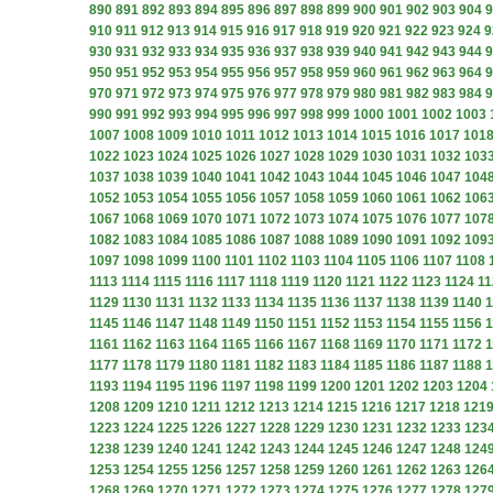
890
891
892
893
894
895
896
897
898
899
900
901
902
903
904
9
910
911
912
913
914
915
916
917
918
919
920
921
922
923
924
9
930
931
932
933
934
935
936
937
938
939
940
941
942
943
944
9
950
951
952
953
954
955
956
957
958
959
960
961
962
963
964
9
970
971
972
973
974
975
976
977
978
979
980
981
982
983
984
9
990
991
992
993
994
995
996
997
998
999
1000
1001
1002
1003
1007
1008
1009
1010
1011
1012
1013
1014
1015
1016
1017
101
1022
1023
1024
1025
1026
1027
1028
1029
1030
1031
1032
103
1037
1038
1039
1040
1041
1042
1043
1044
1045
1046
1047
104
1052
1053
1054
1055
1056
1057
1058
1059
1060
1061
1062
106
1067
1068
1069
1070
1071
1072
1073
1074
1075
1076
1077
107
1082
1083
1084
1085
1086
1087
1088
1089
1090
1091
1092
109
1097
1098
1099
1100
1101
1102
1103
1104
1105
1106
1107
1108
1113
1114
1115
1116
1117
1118
1119
1120
1121
1122
1123
1124
11
1129
1130
1131
1132
1133
1134
1135
1136
1137
1138
1139
1140
1
1145
1146
1147
1148
1149
1150
1151
1152
1153
1154
1155
1156
1
1161
1162
1163
1164
1165
1166
1167
1168
1169
1170
1171
1172
1
1177
1178
1179
1180
1181
1182
1183
1184
1185
1186
1187
1188
1
1193
1194
1195
1196
1197
1198
1199
1200
1201
1202
1203
1204
1208
1209
1210
1211
1212
1213
1214
1215
1216
1217
1218
121
1223
1224
1225
1226
1227
1228
1229
1230
1231
1232
1233
123
1238
1239
1240
1241
1242
1243
1244
1245
1246
1247
1248
124
1253
1254
1255
1256
1257
1258
1259
1260
1261
1262
1263
126
1268
1269
1270
1271
1272
1273
1274
1275
1276
1277
1278
127