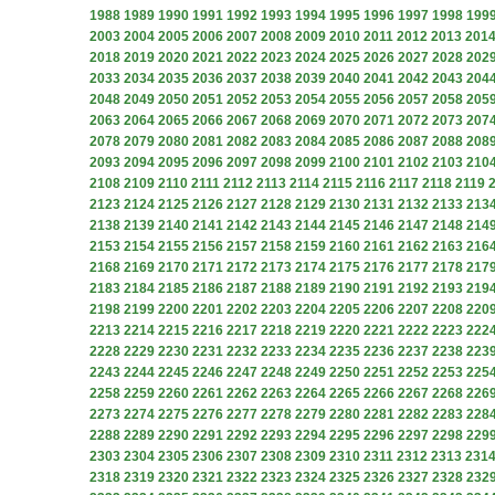
1988
1989
1990
1991
1992
1993
1994
1995
1996
1997
1998
199
2003
2004
2005
2006
2007
2008
2009
2010
2011
2012
2013
201
2018
2019
2020
2021
2022
2023
2024
2025
2026
2027
2028
202
2033
2034
2035
2036
2037
2038
2039
2040
2041
2042
2043
204
2048
2049
2050
2051
2052
2053
2054
2055
2056
2057
2058
205
2063
2064
2065
2066
2067
2068
2069
2070
2071
2072
2073
207
2078
2079
2080
2081
2082
2083
2084
2085
2086
2087
2088
208
2093
2094
2095
2096
2097
2098
2099
2100
2101
2102
2103
210
2108
2109
2110
2111
2112
2113
2114
2115
2116
2117
2118
2119
2123
2124
2125
2126
2127
2128
2129
2130
2131
2132
2133
213
2138
2139
2140
2141
2142
2143
2144
2145
2146
2147
2148
214
2153
2154
2155
2156
2157
2158
2159
2160
2161
2162
2163
216
2168
2169
2170
2171
2172
2173
2174
2175
2176
2177
2178
217
2183
2184
2185
2186
2187
2188
2189
2190
2191
2192
2193
219
2198
2199
2200
2201
2202
2203
2204
2205
2206
2207
2208
220
2213
2214
2215
2216
2217
2218
2219
2220
2221
2222
2223
222
2228
2229
2230
2231
2232
2233
2234
2235
2236
2237
2238
223
2243
2244
2245
2246
2247
2248
2249
2250
2251
2252
2253
225
2258
2259
2260
2261
2262
2263
2264
2265
2266
2267
2268
226
2273
2274
2275
2276
2277
2278
2279
2280
2281
2282
2283
228
2288
2289
2290
2291
2292
2293
2294
2295
2296
2297
2298
229
2303
2304
2305
2306
2307
2308
2309
2310
2311
2312
2313
231
2318
2319
2320
2321
2322
2323
2324
2325
2326
2327
2328
232