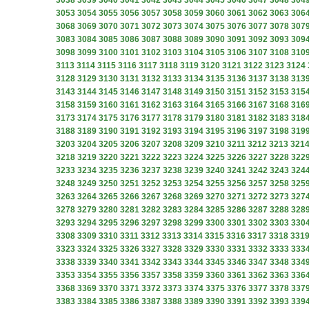
3038
3039
3040
3041
3042
3043
3044
3045
3046
3047
3048
304
3053
3054
3055
3056
3057
3058
3059
3060
3061
3062
3063
306
3068
3069
3070
3071
3072
3073
3074
3075
3076
3077
3078
307
3083
3084
3085
3086
3087
3088
3089
3090
3091
3092
3093
309
3098
3099
3100
3101
3102
3103
3104
3105
3106
3107
3108
310
3113
3114
3115
3116
3117
3118
3119
3120
3121
3122
3123
3124
3128
3129
3130
3131
3132
3133
3134
3135
3136
3137
3138
313
3143
3144
3145
3146
3147
3148
3149
3150
3151
3152
3153
315
3158
3159
3160
3161
3162
3163
3164
3165
3166
3167
3168
316
3173
3174
3175
3176
3177
3178
3179
3180
3181
3182
3183
318
3188
3189
3190
3191
3192
3193
3194
3195
3196
3197
3198
319
3203
3204
3205
3206
3207
3208
3209
3210
3211
3212
3213
321
3218
3219
3220
3221
3222
3223
3224
3225
3226
3227
3228
322
3233
3234
3235
3236
3237
3238
3239
3240
3241
3242
3243
324
3248
3249
3250
3251
3252
3253
3254
3255
3256
3257
3258
325
3263
3264
3265
3266
3267
3268
3269
3270
3271
3272
3273
327
3278
3279
3280
3281
3282
3283
3284
3285
3286
3287
3288
328
3293
3294
3295
3296
3297
3298
3299
3300
3301
3302
3303
330
3308
3309
3310
3311
3312
3313
3314
3315
3316
3317
3318
331
3323
3324
3325
3326
3327
3328
3329
3330
3331
3332
3333
333
3338
3339
3340
3341
3342
3343
3344
3345
3346
3347
3348
334
3353
3354
3355
3356
3357
3358
3359
3360
3361
3362
3363
336
3368
3369
3370
3371
3372
3373
3374
3375
3376
3377
3378
337
3383
3384
3385
3386
3387
3388
3389
3390
3391
3392
3393
339