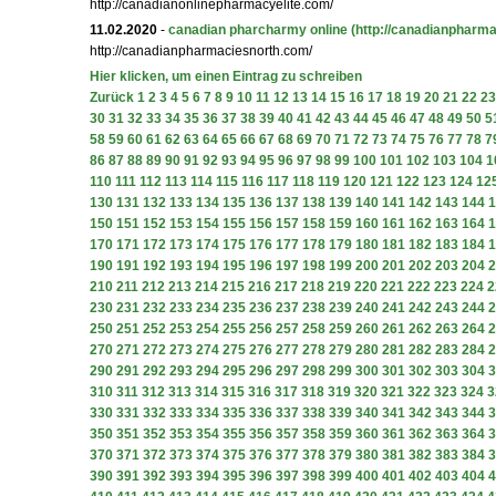
http://canadianonlinepharmacyelite.com/
11.02.2020
-
canadian pharcharmy online
(http://canadianpharm
http://canadianpharmaciesnorth.com/
Hier klicken, um einen Eintrag zu schreiben
Zurück
1
2
3
4
5
6
7
8
9
10
11
12
13
14
15
16
17
18
19
20
21
22
23
30
31
32
33
34
35
36
37
38
39
40
41
42
43
44
45
46
47
48
49
50
5
58
59
60
61
62
63
64
65
66
67
68
69
70
71
72
73
74
75
76
77
78
7
86
87
88
89
90
91
92
93
94
95
96
97
98
99
100
101
102
103
104
1
110
111
112
113
114
115
116
117
118
119
120
121
122
123
124
12
130
131
132
133
134
135
136
137
138
139
140
141
142
143
144
1
150
151
152
153
154
155
156
157
158
159
160
161
162
163
164
1
170
171
172
173
174
175
176
177
178
179
180
181
182
183
184
1
190
191
192
193
194
195
196
197
198
199
200
201
202
203
204
2
210
211
212
213
214
215
216
217
218
219
220
221
222
223
224
2
230
231
232
233
234
235
236
237
238
239
240
241
242
243
244
2
250
251
252
253
254
255
256
257
258
259
260
261
262
263
264
2
270
271
272
273
274
275
276
277
278
279
280
281
282
283
284
2
290
291
292
293
294
295
296
297
298
299
300
301
302
303
304
3
310
311
312
313
314
315
316
317
318
319
320
321
322
323
324
3
330
331
332
333
334
335
336
337
338
339
340
341
342
343
344
3
350
351
352
353
354
355
356
357
358
359
360
361
362
363
364
3
370
371
372
373
374
375
376
377
378
379
380
381
382
383
384
3
390
391
392
393
394
395
396
397
398
399
400
401
402
403
404
4