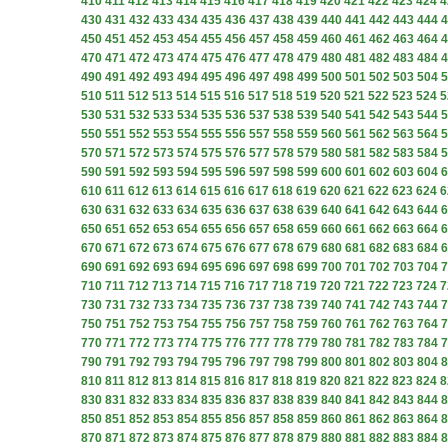
410
411
412
413
414
415
416
417
418
419
420
421
422
423
424
4
430
431
432
433
434
435
436
437
438
439
440
441
442
443
444
4
450
451
452
453
454
455
456
457
458
459
460
461
462
463
464
4
470
471
472
473
474
475
476
477
478
479
480
481
482
483
484
4
490
491
492
493
494
495
496
497
498
499
500
501
502
503
504
5
510
511
512
513
514
515
516
517
518
519
520
521
522
523
524
5
530
531
532
533
534
535
536
537
538
539
540
541
542
543
544
5
550
551
552
553
554
555
556
557
558
559
560
561
562
563
564
5
570
571
572
573
574
575
576
577
578
579
580
581
582
583
584
5
590
591
592
593
594
595
596
597
598
599
600
601
602
603
604
6
610
611
612
613
614
615
616
617
618
619
620
621
622
623
624
6
630
631
632
633
634
635
636
637
638
639
640
641
642
643
644
6
650
651
652
653
654
655
656
657
658
659
660
661
662
663
664
6
670
671
672
673
674
675
676
677
678
679
680
681
682
683
684
6
690
691
692
693
694
695
696
697
698
699
700
701
702
703
704
7
710
711
712
713
714
715
716
717
718
719
720
721
722
723
724
7
730
731
732
733
734
735
736
737
738
739
740
741
742
743
744
7
750
751
752
753
754
755
756
757
758
759
760
761
762
763
764
7
770
771
772
773
774
775
776
777
778
779
780
781
782
783
784
7
790
791
792
793
794
795
796
797
798
799
800
801
802
803
804
8
810
811
812
813
814
815
816
817
818
819
820
821
822
823
824
8
830
831
832
833
834
835
836
837
838
839
840
841
842
843
844
8
850
851
852
853
854
855
856
857
858
859
860
861
862
863
864
8
870
871
872
873
874
875
876
877
878
879
880
881
882
883
884
8