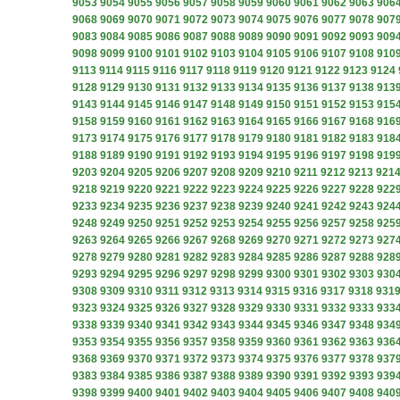
9053
9054
9055
9056
9057
9058
9059
9060
9061
9062
9063
906
9068
9069
9070
9071
9072
9073
9074
9075
9076
9077
9078
907
9083
9084
9085
9086
9087
9088
9089
9090
9091
9092
9093
909
9098
9099
9100
9101
9102
9103
9104
9105
9106
9107
9108
910
9113
9114
9115
9116
9117
9118
9119
9120
9121
9122
9123
9124
9128
9129
9130
9131
9132
9133
9134
9135
9136
9137
9138
913
9143
9144
9145
9146
9147
9148
9149
9150
9151
9152
9153
915
9158
9159
9160
9161
9162
9163
9164
9165
9166
9167
9168
916
9173
9174
9175
9176
9177
9178
9179
9180
9181
9182
9183
918
9188
9189
9190
9191
9192
9193
9194
9195
9196
9197
9198
919
9203
9204
9205
9206
9207
9208
9209
9210
9211
9212
9213
921
9218
9219
9220
9221
9222
9223
9224
9225
9226
9227
9228
922
9233
9234
9235
9236
9237
9238
9239
9240
9241
9242
9243
924
9248
9249
9250
9251
9252
9253
9254
9255
9256
9257
9258
925
9263
9264
9265
9266
9267
9268
9269
9270
9271
9272
9273
927
9278
9279
9280
9281
9282
9283
9284
9285
9286
9287
9288
928
9293
9294
9295
9296
9297
9298
9299
9300
9301
9302
9303
930
9308
9309
9310
9311
9312
9313
9314
9315
9316
9317
9318
931
9323
9324
9325
9326
9327
9328
9329
9330
9331
9332
9333
933
9338
9339
9340
9341
9342
9343
9344
9345
9346
9347
9348
934
9353
9354
9355
9356
9357
9358
9359
9360
9361
9362
9363
936
9368
9369
9370
9371
9372
9373
9374
9375
9376
9377
9378
937
9383
9384
9385
9386
9387
9388
9389
9390
9391
9392
9393
939
9398
9399
9400
9401
9402
9403
9404
9405
9406
9407
9408
940