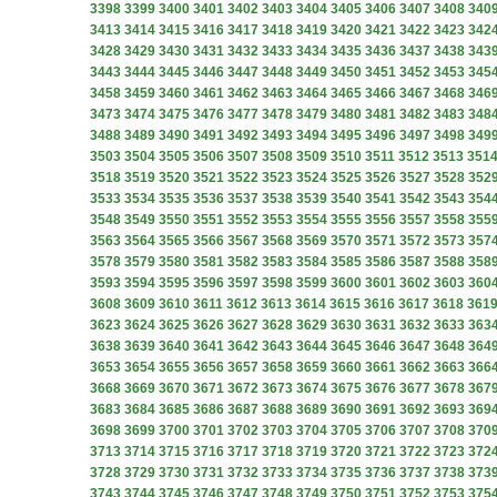
3398
3399
3400
3401
3402
3403
3404
3405
3406
3407
3408
340
3413
3414
3415
3416
3417
3418
3419
3420
3421
3422
3423
342
3428
3429
3430
3431
3432
3433
3434
3435
3436
3437
3438
343
3443
3444
3445
3446
3447
3448
3449
3450
3451
3452
3453
345
3458
3459
3460
3461
3462
3463
3464
3465
3466
3467
3468
346
3473
3474
3475
3476
3477
3478
3479
3480
3481
3482
3483
348
3488
3489
3490
3491
3492
3493
3494
3495
3496
3497
3498
349
3503
3504
3505
3506
3507
3508
3509
3510
3511
3512
3513
351
3518
3519
3520
3521
3522
3523
3524
3525
3526
3527
3528
352
3533
3534
3535
3536
3537
3538
3539
3540
3541
3542
3543
354
3548
3549
3550
3551
3552
3553
3554
3555
3556
3557
3558
355
3563
3564
3565
3566
3567
3568
3569
3570
3571
3572
3573
357
3578
3579
3580
3581
3582
3583
3584
3585
3586
3587
3588
358
3593
3594
3595
3596
3597
3598
3599
3600
3601
3602
3603
360
3608
3609
3610
3611
3612
3613
3614
3615
3616
3617
3618
361
3623
3624
3625
3626
3627
3628
3629
3630
3631
3632
3633
363
3638
3639
3640
3641
3642
3643
3644
3645
3646
3647
3648
364
3653
3654
3655
3656
3657
3658
3659
3660
3661
3662
3663
366
3668
3669
3670
3671
3672
3673
3674
3675
3676
3677
3678
367
3683
3684
3685
3686
3687
3688
3689
3690
3691
3692
3693
369
3698
3699
3700
3701
3702
3703
3704
3705
3706
3707
3708
370
3713
3714
3715
3716
3717
3718
3719
3720
3721
3722
3723
372
3728
3729
3730
3731
3732
3733
3734
3735
3736
3737
3738
373
3743
3744
3745
3746
3747
3748
3749
3750
3751
3752
3753
375