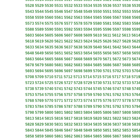
5528
5529
5530
5531
5532
5533
5534
5535
5536
5537
5538
553
5543
5544
5545
5546
5547
5548
5549
5550
5551
5552
5553
555
5558
5559
5560
5561
5562
5563
5564
5565
5566
5567
5568
556
5573
5574
5575
5576
5577
5578
5579
5580
5581
5582
5583
558
5588
5589
5590
5591
5592
5593
5594
5595
5596
5597
5598
559
5603
5604
5605
5606
5607
5608
5609
5610
5611
5612
5613
561
5618
5619
5620
5621
5622
5623
5624
5625
5626
5627
5628
562
5633
5634
5635
5636
5637
5638
5639
5640
5641
5642
5643
564
5648
5649
5650
5651
5652
5653
5654
5655
5656
5657
5658
565
5663
5664
5665
5666
5667
5668
5669
5670
5671
5672
5673
567
5678
5679
5680
5681
5682
5683
5684
5685
5686
5687
5688
568
5693
5694
5695
5696
5697
5698
5699
5700
5701
5702
5703
570
5708
5709
5710
5711
5712
5713
5714
5715
5716
5717
5718
571
5723
5724
5725
5726
5727
5728
5729
5730
5731
5732
5733
573
5738
5739
5740
5741
5742
5743
5744
5745
5746
5747
5748
574
5753
5754
5755
5756
5757
5758
5759
5760
5761
5762
5763
576
5768
5769
5770
5771
5772
5773
5774
5775
5776
5777
5778
577
5783
5784
5785
5786
5787
5788
5789
5790
5791
5792
5793
579
5798
5799
5800
5801
5802
5803
5804
5805
5806
5807
5808
580
5813
5814
5815
5816
5817
5818
5819
5820
5821
5822
5823
582
5828
5829
5830
5831
5832
5833
5834
5835
5836
5837
5838
583
5843
5844
5845
5846
5847
5848
5849
5850
5851
5852
5853
585
5858
5859
5860
5861
5862
5863
5864
5865
5866
5867
5868
586