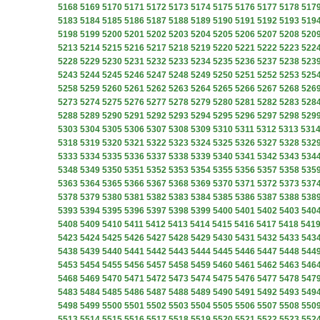
5168
5169
5170
5171
5172
5173
5174
5175
5176
5177
5178
517
5183
5184
5185
5186
5187
5188
5189
5190
5191
5192
5193
519
5198
5199
5200
5201
5202
5203
5204
5205
5206
5207
5208
520
5213
5214
5215
5216
5217
5218
5219
5220
5221
5222
5223
522
5228
5229
5230
5231
5232
5233
5234
5235
5236
5237
5238
523
5243
5244
5245
5246
5247
5248
5249
5250
5251
5252
5253
525
5258
5259
5260
5261
5262
5263
5264
5265
5266
5267
5268
526
5273
5274
5275
5276
5277
5278
5279
5280
5281
5282
5283
528
5288
5289
5290
5291
5292
5293
5294
5295
5296
5297
5298
529
5303
5304
5305
5306
5307
5308
5309
5310
5311
5312
5313
531
5318
5319
5320
5321
5322
5323
5324
5325
5326
5327
5328
532
5333
5334
5335
5336
5337
5338
5339
5340
5341
5342
5343
534
5348
5349
5350
5351
5352
5353
5354
5355
5356
5357
5358
535
5363
5364
5365
5366
5367
5368
5369
5370
5371
5372
5373
537
5378
5379
5380
5381
5382
5383
5384
5385
5386
5387
5388
538
5393
5394
5395
5396
5397
5398
5399
5400
5401
5402
5403
540
5408
5409
5410
5411
5412
5413
5414
5415
5416
5417
5418
541
5423
5424
5425
5426
5427
5428
5429
5430
5431
5432
5433
543
5438
5439
5440
5441
5442
5443
5444
5445
5446
5447
5448
544
5453
5454
5455
5456
5457
5458
5459
5460
5461
5462
5463
546
5468
5469
5470
5471
5472
5473
5474
5475
5476
5477
5478
547
5483
5484
5485
5486
5487
5488
5489
5490
5491
5492
5493
549
5498
5499
5500
5501
5502
5503
5504
5505
5506
5507
5508
550
5513
5514
5515
5516
5517
5518
5519
5520
5521
5522
5523
552