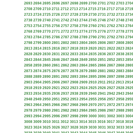
2693
2694
2695
2696
2697
2698
2699
2700
2701
2702
2703
270
2708
2709
2710
2711
2712
2713
2714
2715
2716
2717
2718
271
2723
2724
2725
2726
2727
2728
2729
2730
2731
2732
2733
273
2738
2739
2740
2741
2742
2743
2744
2745
2746
2747
2748
274
2753
2754
2755
2756
2757
2758
2759
2760
2761
2762
2763
276
2768
2769
2770
2771
2772
2773
2774
2775
2776
2777
2778
277
2783
2784
2785
2786
2787
2788
2789
2790
2791
2792
2793
279
2798
2799
2800
2801
2802
2803
2804
2805
2806
2807
2808
280
2813
2814
2815
2816
2817
2818
2819
2820
2821
2822
2823
282
2828
2829
2830
2831
2832
2833
2834
2835
2836
2837
2838
283
2843
2844
2845
2846
2847
2848
2849
2850
2851
2852
2853
285
2858
2859
2860
2861
2862
2863
2864
2865
2866
2867
2868
286
2873
2874
2875
2876
2877
2878
2879
2880
2881
2882
2883
288
2888
2889
2890
2891
2892
2893
2894
2895
2896
2897
2898
289
2903
2904
2905
2906
2907
2908
2909
2910
2911
2912
2913
291
2918
2919
2920
2921
2922
2923
2924
2925
2926
2927
2928
292
2933
2934
2935
2936
2937
2938
2939
2940
2941
2942
2943
294
2948
2949
2950
2951
2952
2953
2954
2955
2956
2957
2958
295
2963
2964
2965
2966
2967
2968
2969
2970
2971
2972
2973
297
2978
2979
2980
2981
2982
2983
2984
2985
2986
2987
2988
298
2993
2994
2995
2996
2997
2998
2999
3000
3001
3002
3003
300
3008
3009
3010
3011
3012
3013
3014
3015
3016
3017
3018
301
3023
3024
3025
3026
3027
3028
3029
3030
3031
3032
3033
303