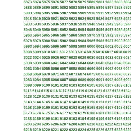
5873
5874
5875
5876
5877
5878
5879
5880
5881
5882
5883
588
5888
5889
5890
5891
5892
5893
5894
5895
5896
5897
5898
589
5903
5904
5905
5906
5907
5908
5909
5910
5911
5912
5913
591
5918
5919
5920
5921
5922
5923
5924
5925
5926
5927
5928
592
5933
5934
5935
5936
5937
5938
5939
5940
5941
5942
5943
594
5948
5949
5950
5951
5952
5953
5954
5955
5956
5957
5958
595
5963
5964
5965
5966
5967
5968
5969
5970
5971
5972
5973
597
5978
5979
5980
5981
5982
5983
5984
5985
5986
5987
5988
598
5993
5994
5995
5996
5997
5998
5999
6000
6001
6002
6003
600
6008
6009
6010
6011
6012
6013
6014
6015
6016
6017
6018
601
6023
6024
6025
6026
6027
6028
6029
6030
6031
6032
6033
603
6038
6039
6040
6041
6042
6043
6044
6045
6046
6047
6048
604
6053
6054
6055
6056
6057
6058
6059
6060
6061
6062
6063
606
6068
6069
6070
6071
6072
6073
6074
6075
6076
6077
6078
607
6083
6084
6085
6086
6087
6088
6089
6090
6091
6092
6093
609
6098
6099
6100
6101
6102
6103
6104
6105
6106
6107
6108
610
6113
6114
6115
6116
6117
6118
6119
6120
6121
6122
6123
6124
6128
6129
6130
6131
6132
6133
6134
6135
6136
6137
6138
613
6143
6144
6145
6146
6147
6148
6149
6150
6151
6152
6153
615
6158
6159
6160
6161
6162
6163
6164
6165
6166
6167
6168
616
6173
6174
6175
6176
6177
6178
6179
6180
6181
6182
6183
618
6188
6189
6190
6191
6192
6193
6194
6195
6196
6197
6198
619
6203
6204
6205
6206
6207
6208
6209
6210
6211
6212
6213
621
6218
6219
6220
6221
6222
6223
6224
6225
6226
6227
6228
622