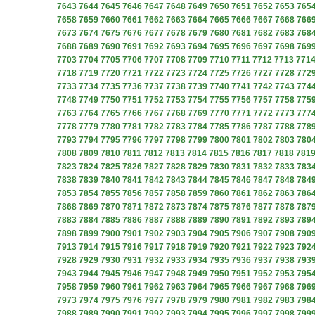
7643
7644
7645
7646
7647
7648
7649
7650
7651
7652
7653
765
7658
7659
7660
7661
7662
7663
7664
7665
7666
7667
7668
766
7673
7674
7675
7676
7677
7678
7679
7680
7681
7682
7683
768
7688
7689
7690
7691
7692
7693
7694
7695
7696
7697
7698
769
7703
7704
7705
7706
7707
7708
7709
7710
7711
7712
7713
771
7718
7719
7720
7721
7722
7723
7724
7725
7726
7727
7728
772
7733
7734
7735
7736
7737
7738
7739
7740
7741
7742
7743
774
7748
7749
7750
7751
7752
7753
7754
7755
7756
7757
7758
775
7763
7764
7765
7766
7767
7768
7769
7770
7771
7772
7773
777
7778
7779
7780
7781
7782
7783
7784
7785
7786
7787
7788
778
7793
7794
7795
7796
7797
7798
7799
7800
7801
7802
7803
780
7808
7809
7810
7811
7812
7813
7814
7815
7816
7817
7818
781
7823
7824
7825
7826
7827
7828
7829
7830
7831
7832
7833
783
7838
7839
7840
7841
7842
7843
7844
7845
7846
7847
7848
784
7853
7854
7855
7856
7857
7858
7859
7860
7861
7862
7863
786
7868
7869
7870
7871
7872
7873
7874
7875
7876
7877
7878
787
7883
7884
7885
7886
7887
7888
7889
7890
7891
7892
7893
789
7898
7899
7900
7901
7902
7903
7904
7905
7906
7907
7908
790
7913
7914
7915
7916
7917
7918
7919
7920
7921
7922
7923
792
7928
7929
7930
7931
7932
7933
7934
7935
7936
7937
7938
793
7943
7944
7945
7946
7947
7948
7949
7950
7951
7952
7953
795
7958
7959
7960
7961
7962
7963
7964
7965
7966
7967
7968
796
7973
7974
7975
7976
7977
7978
7979
7980
7981
7982
7983
798
7988
7989
7990
7991
7992
7993
7994
7995
7996
7997
7998
799