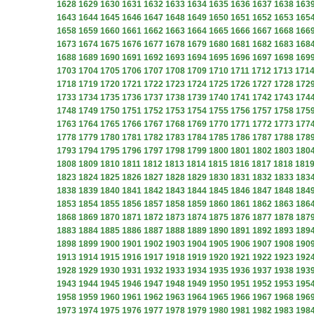
1628
1629
1630
1631
1632
1633
1634
1635
1636
1637
1638
163
1643
1644
1645
1646
1647
1648
1649
1650
1651
1652
1653
165
1658
1659
1660
1661
1662
1663
1664
1665
1666
1667
1668
166
1673
1674
1675
1676
1677
1678
1679
1680
1681
1682
1683
168
1688
1689
1690
1691
1692
1693
1694
1695
1696
1697
1698
169
1703
1704
1705
1706
1707
1708
1709
1710
1711
1712
1713
171
1718
1719
1720
1721
1722
1723
1724
1725
1726
1727
1728
172
1733
1734
1735
1736
1737
1738
1739
1740
1741
1742
1743
174
1748
1749
1750
1751
1752
1753
1754
1755
1756
1757
1758
175
1763
1764
1765
1766
1767
1768
1769
1770
1771
1772
1773
177
1778
1779
1780
1781
1782
1783
1784
1785
1786
1787
1788
178
1793
1794
1795
1796
1797
1798
1799
1800
1801
1802
1803
180
1808
1809
1810
1811
1812
1813
1814
1815
1816
1817
1818
181
1823
1824
1825
1826
1827
1828
1829
1830
1831
1832
1833
183
1838
1839
1840
1841
1842
1843
1844
1845
1846
1847
1848
184
1853
1854
1855
1856
1857
1858
1859
1860
1861
1862
1863
186
1868
1869
1870
1871
1872
1873
1874
1875
1876
1877
1878
187
1883
1884
1885
1886
1887
1888
1889
1890
1891
1892
1893
189
1898
1899
1900
1901
1902
1903
1904
1905
1906
1907
1908
190
1913
1914
1915
1916
1917
1918
1919
1920
1921
1922
1923
192
1928
1929
1930
1931
1932
1933
1934
1935
1936
1937
1938
193
1943
1944
1945
1946
1947
1948
1949
1950
1951
1952
1953
195
1958
1959
1960
1961
1962
1963
1964
1965
1966
1967
1968
196
1973
1974
1975
1976
1977
1978
1979
1980
1981
1982
1983
198