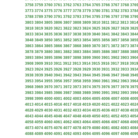
3758
3759
3760
3761
3762
3763
3764
3765
3766
3767
3768
376
3773
3774
3775
3776
3777
3778
3779
3780
3781
3782
3783
378
3788
3789
3790
3791
3792
3793
3794
3795
3796
3797
3798
379
3803
3804
3805
3806
3807
3808
3809
3810
3811
3812
3813
381
3818
3819
3820
3821
3822
3823
3824
3825
3826
3827
3828
382
3833
3834
3835
3836
3837
3838
3839
3840
3841
3842
3843
384
3848
3849
3850
3851
3852
3853
3854
3855
3856
3857
3858
385
3863
3864
3865
3866
3867
3868
3869
3870
3871
3872
3873
387
3878
3879
3880
3881
3882
3883
3884
3885
3886
3887
3888
388
3893
3894
3895
3896
3897
3898
3899
3900
3901
3902
3903
390
3908
3909
3910
3911
3912
3913
3914
3915
3916
3917
3918
391
3923
3924
3925
3926
3927
3928
3929
3930
3931
3932
3933
393
3938
3939
3940
3941
3942
3943
3944
3945
3946
3947
3948
394
3953
3954
3955
3956
3957
3958
3959
3960
3961
3962
3963
396
3968
3969
3970
3971
3972
3973
3974
3975
3976
3977
3978
397
3983
3984
3985
3986
3987
3988
3989
3990
3991
3992
3993
399
3998
3999
4000
4001
4002
4003
4004
4005
4006
4007
4008
400
4013
4014
4015
4016
4017
4018
4019
4020
4021
4022
4023
402
4028
4029
4030
4031
4032
4033
4034
4035
4036
4037
4038
403
4043
4044
4045
4046
4047
4048
4049
4050
4051
4052
4053
405
4058
4059
4060
4061
4062
4063
4064
4065
4066
4067
4068
406
4073
4074
4075
4076
4077
4078
4079
4080
4081
4082
4083
408
4088
4089
4090
4091
4092
4093
4094
4095
4096
4097
4098
409