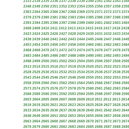
2333
2334
2335
2336
2337
2338
2339
2340
2341
2342
2343
234
2348
2349
2350
2351
2352
2353
2354
2355
2356
2357
2358
235
2363
2364
2365
2366
2367
2368
2369
2370
2371
2372
2373
237
2378
2379
2380
2381
2382
2383
2384
2385
2386
2387
2388
238
2393
2394
2395
2396
2397
2398
2399
2400
2401
2402
2403
240
2408
2409
2410
2411
2412
2413
2414
2415
2416
2417
2418
241
2423
2424
2425
2426
2427
2428
2429
2430
2431
2432
2433
243
2438
2439
2440
2441
2442
2443
2444
2445
2446
2447
2448
244
2453
2454
2455
2456
2457
2458
2459
2460
2461
2462
2463
246
2468
2469
2470
2471
2472
2473
2474
2475
2476
2477
2478
247
2483
2484
2485
2486
2487
2488
2489
2490
2491
2492
2493
249
2498
2499
2500
2501
2502
2503
2504
2505
2506
2507
2508
250
2513
2514
2515
2516
2517
2518
2519
2520
2521
2522
2523
252
2528
2529
2530
2531
2532
2533
2534
2535
2536
2537
2538
253
2543
2544
2545
2546
2547
2548
2549
2550
2551
2552
2553
255
2558
2559
2560
2561
2562
2563
2564
2565
2566
2567
2568
256
2573
2574
2575
2576
2577
2578
2579
2580
2581
2582
2583
258
2588
2589
2590
2591
2592
2593
2594
2595
2596
2597
2598
259
2603
2604
2605
2606
2607
2608
2609
2610
2611
2612
2613
261
2618
2619
2620
2621
2622
2623
2624
2625
2626
2627
2628
262
2633
2634
2635
2636
2637
2638
2639
2640
2641
2642
2643
264
2648
2649
2650
2651
2652
2653
2654
2655
2656
2657
2658
265
2663
2664
2665
2666
2667
2668
2669
2670
2671
2672
2673
267
2678
2679
2680
2681
2682
2683
2684
2685
2686
2687
2688
268