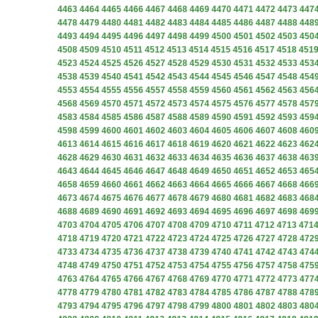
4463
4464
4465
4466
4467
4468
4469
4470
4471
4472
4473
447
4478
4479
4480
4481
4482
4483
4484
4485
4486
4487
4488
448
4493
4494
4495
4496
4497
4498
4499
4500
4501
4502
4503
450
4508
4509
4510
4511
4512
4513
4514
4515
4516
4517
4518
451
4523
4524
4525
4526
4527
4528
4529
4530
4531
4532
4533
453
4538
4539
4540
4541
4542
4543
4544
4545
4546
4547
4548
454
4553
4554
4555
4556
4557
4558
4559
4560
4561
4562
4563
456
4568
4569
4570
4571
4572
4573
4574
4575
4576
4577
4578
457
4583
4584
4585
4586
4587
4588
4589
4590
4591
4592
4593
459
4598
4599
4600
4601
4602
4603
4604
4605
4606
4607
4608
460
4613
4614
4615
4616
4617
4618
4619
4620
4621
4622
4623
462
4628
4629
4630
4631
4632
4633
4634
4635
4636
4637
4638
463
4643
4644
4645
4646
4647
4648
4649
4650
4651
4652
4653
465
4658
4659
4660
4661
4662
4663
4664
4665
4666
4667
4668
466
4673
4674
4675
4676
4677
4678
4679
4680
4681
4682
4683
468
4688
4689
4690
4691
4692
4693
4694
4695
4696
4697
4698
469
4703
4704
4705
4706
4707
4708
4709
4710
4711
4712
4713
471
4718
4719
4720
4721
4722
4723
4724
4725
4726
4727
4728
472
4733
4734
4735
4736
4737
4738
4739
4740
4741
4742
4743
474
4748
4749
4750
4751
4752
4753
4754
4755
4756
4757
4758
475
4763
4764
4765
4766
4767
4768
4769
4770
4771
4772
4773
477
4778
4779
4780
4781
4782
4783
4784
4785
4786
4787
4788
478
4793
4794
4795
4796
4797
4798
4799
4800
4801
4802
4803
480