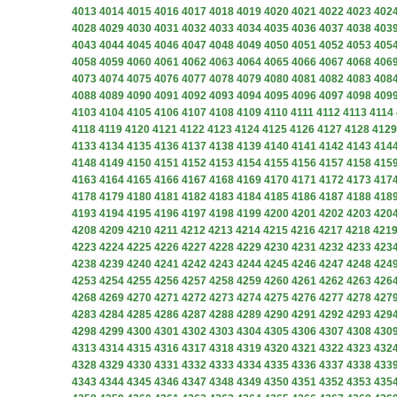
4013
4014
4015
4016
4017
4018
4019
4020
4021
4022
4023
402
4028
4029
4030
4031
4032
4033
4034
4035
4036
4037
4038
403
4043
4044
4045
4046
4047
4048
4049
4050
4051
4052
4053
405
4058
4059
4060
4061
4062
4063
4064
4065
4066
4067
4068
406
4073
4074
4075
4076
4077
4078
4079
4080
4081
4082
4083
408
4088
4089
4090
4091
4092
4093
4094
4095
4096
4097
4098
409
4103
4104
4105
4106
4107
4108
4109
4110
4111
4112
4113
4114
4118
4119
4120
4121
4122
4123
4124
4125
4126
4127
4128
4129
4133
4134
4135
4136
4137
4138
4139
4140
4141
4142
4143
414
4148
4149
4150
4151
4152
4153
4154
4155
4156
4157
4158
415
4163
4164
4165
4166
4167
4168
4169
4170
4171
4172
4173
417
4178
4179
4180
4181
4182
4183
4184
4185
4186
4187
4188
418
4193
4194
4195
4196
4197
4198
4199
4200
4201
4202
4203
420
4208
4209
4210
4211
4212
4213
4214
4215
4216
4217
4218
421
4223
4224
4225
4226
4227
4228
4229
4230
4231
4232
4233
423
4238
4239
4240
4241
4242
4243
4244
4245
4246
4247
4248
424
4253
4254
4255
4256
4257
4258
4259
4260
4261
4262
4263
426
4268
4269
4270
4271
4272
4273
4274
4275
4276
4277
4278
427
4283
4284
4285
4286
4287
4288
4289
4290
4291
4292
4293
429
4298
4299
4300
4301
4302
4303
4304
4305
4306
4307
4308
430
4313
4314
4315
4316
4317
4318
4319
4320
4321
4322
4323
432
4328
4329
4330
4331
4332
4333
4334
4335
4336
4337
4338
433
4343
4344
4345
4346
4347
4348
4349
4350
4351
4352
4353
435