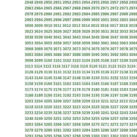
2948
2949
2950
2951
2952
2953
2954
2955
2956
2957
2958
295
2963
2964
2965
2966
2967
2968
2969
2970
2971
2972
2973
297
2978
2979
2980
2981
2982
2983
2984
2985
2986
2987
2988
298
2993
2994
2995
2996
2997
2998
2999
3000
3001
3002
3003
300
3008
3009
3010
3011
3012
3013
3014
3015
3016
3017
3018
301
3023
3024
3025
3026
3027
3028
3029
3030
3031
3032
3033
303
3038
3039
3040
3041
3042
3043
3044
3045
3046
3047
3048
304
3053
3054
3055
3056
3057
3058
3059
3060
3061
3062
3063
306
3068
3069
3070
3071
3072
3073
3074
3075
3076
3077
3078
307
3083
3084
3085
3086
3087
3088
3089
3090
3091
3092
3093
309
3098
3099
3100
3101
3102
3103
3104
3105
3106
3107
3108
310
3113
3114
3115
3116
3117
3118
3119
3120
3121
3122
3123
3124
3128
3129
3130
3131
3132
3133
3134
3135
3136
3137
3138
313
3143
3144
3145
3146
3147
3148
3149
3150
3151
3152
3153
315
3158
3159
3160
3161
3162
3163
3164
3165
3166
3167
3168
316
3173
3174
3175
3176
3177
3178
3179
3180
3181
3182
3183
318
3188
3189
3190
3191
3192
3193
3194
3195
3196
3197
3198
319
3203
3204
3205
3206
3207
3208
3209
3210
3211
3212
3213
321
3218
3219
3220
3221
3222
3223
3224
3225
3226
3227
3228
322
3233
3234
3235
3236
3237
3238
3239
3240
3241
3242
3243
324
3248
3249
3250
3251
3252
3253
3254
3255
3256
3257
3258
325
3263
3264
3265
3266
3267
3268
3269
3270
3271
3272
3273
327
3278
3279
3280
3281
3282
3283
3284
3285
3286
3287
3288
328
3293
3294
3295
3296
3297
3298
3299
3300
3301
3302
3303
330