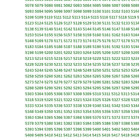
5078
5079
5080
5081
5082
5083
5084
5085
5086
5087
5088
508
5093
5094
5095
5096
5097
5098
5099
5100
5101
5102
5103
510
5108
5109
5110
5111
5112
5113
5114
5115
5116
5117
5118
5119
5123
5124
5125
5126
5127
5128
5129
5130
5131
5132
5133
513
5138
5139
5140
5141
5142
5143
5144
5145
5146
5147
5148
514
5153
5154
5155
5156
5157
5158
5159
5160
5161
5162
5163
516
5168
5169
5170
5171
5172
5173
5174
5175
5176
5177
5178
517
5183
5184
5185
5186
5187
5188
5189
5190
5191
5192
5193
519
5198
5199
5200
5201
5202
5203
5204
5205
5206
5207
5208
520
5213
5214
5215
5216
5217
5218
5219
5220
5221
5222
5223
522
5228
5229
5230
5231
5232
5233
5234
5235
5236
5237
5238
523
5243
5244
5245
5246
5247
5248
5249
5250
5251
5252
5253
525
5258
5259
5260
5261
5262
5263
5264
5265
5266
5267
5268
526
5273
5274
5275
5276
5277
5278
5279
5280
5281
5282
5283
528
5288
5289
5290
5291
5292
5293
5294
5295
5296
5297
5298
529
5303
5304
5305
5306
5307
5308
5309
5310
5311
5312
5313
531
5318
5319
5320
5321
5322
5323
5324
5325
5326
5327
5328
532
5333
5334
5335
5336
5337
5338
5339
5340
5341
5342
5343
534
5348
5349
5350
5351
5352
5353
5354
5355
5356
5357
5358
535
5363
5364
5365
5366
5367
5368
5369
5370
5371
5372
5373
537
5378
5379
5380
5381
5382
5383
5384
5385
5386
5387
5388
538
5393
5394
5395
5396
5397
5398
5399
5400
5401
5402
5403
540
5408
5409
5410
5411
5412
5413
5414
5415
5416
5417
5418
541