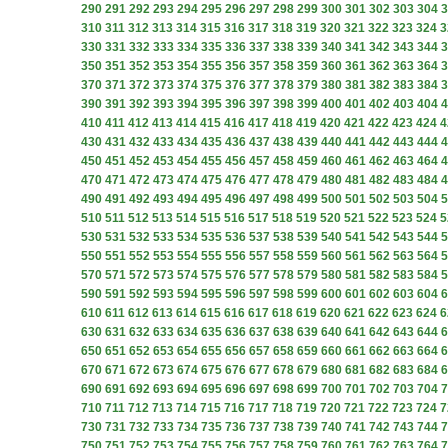
290
291
292
293
294
295
296
297
298
299
300
301
302
303
304
3
310
311
312
313
314
315
316
317
318
319
320
321
322
323
324
3
330
331
332
333
334
335
336
337
338
339
340
341
342
343
344
3
350
351
352
353
354
355
356
357
358
359
360
361
362
363
364
3
370
371
372
373
374
375
376
377
378
379
380
381
382
383
384
3
390
391
392
393
394
395
396
397
398
399
400
401
402
403
404
4
410
411
412
413
414
415
416
417
418
419
420
421
422
423
424
4
430
431
432
433
434
435
436
437
438
439
440
441
442
443
444
4
450
451
452
453
454
455
456
457
458
459
460
461
462
463
464
4
470
471
472
473
474
475
476
477
478
479
480
481
482
483
484
4
490
491
492
493
494
495
496
497
498
499
500
501
502
503
504
5
510
511
512
513
514
515
516
517
518
519
520
521
522
523
524
5
530
531
532
533
534
535
536
537
538
539
540
541
542
543
544
5
550
551
552
553
554
555
556
557
558
559
560
561
562
563
564
5
570
571
572
573
574
575
576
577
578
579
580
581
582
583
584
5
590
591
592
593
594
595
596
597
598
599
600
601
602
603
604
6
610
611
612
613
614
615
616
617
618
619
620
621
622
623
624
6
630
631
632
633
634
635
636
637
638
639
640
641
642
643
644
6
650
651
652
653
654
655
656
657
658
659
660
661
662
663
664
6
670
671
672
673
674
675
676
677
678
679
680
681
682
683
684
6
690
691
692
693
694
695
696
697
698
699
700
701
702
703
704
7
710
711
712
713
714
715
716
717
718
719
720
721
722
723
724
7
730
731
732
733
734
735
736
737
738
739
740
741
742
743
744
7
750
751
752
753
754
755
756
757
758
759
760
761
762
763
764
7