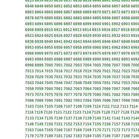
6833
6834
6835
6836
6837
6838
6839
6840
6841
6842
6843
684
6848
6849
6850
6851
6852
6853
6854
6855
6856
6857
6858
685
6863
6864
6865
6866
6867
6868
6869
6870
6871
6872
6873
687
6878
6879
6880
6881
6882
6883
6884
6885
6886
6887
6888
688
6893
6894
6895
6896
6897
6898
6899
6900
6901
6902
6903
690
6908
6909
6910
6911
6912
6913
6914
6915
6916
6917
6918
691
6923
6924
6925
6926
6927
6928
6929
6930
6931
6932
6933
693
6938
6939
6940
6941
6942
6943
6944
6945
6946
6947
6948
694
6953
6954
6955
6956
6957
6958
6959
6960
6961
6962
6963
696
6968
6969
6970
6971
6972
6973
6974
6975
6976
6977
6978
697
6983
6984
6985
6986
6987
6988
6989
6990
6991
6992
6993
699
6998
6999
7000
7001
7002
7003
7004
7005
7006
7007
7008
700
7013
7014
7015
7016
7017
7018
7019
7020
7021
7022
7023
702
7028
7029
7030
7031
7032
7033
7034
7035
7036
7037
7038
703
7043
7044
7045
7046
7047
7048
7049
7050
7051
7052
7053
705
7058
7059
7060
7061
7062
7063
7064
7065
7066
7067
7068
706
7073
7074
7075
7076
7077
7078
7079
7080
7081
7082
7083
708
7088
7089
7090
7091
7092
7093
7094
7095
7096
7097
7098
709
7103
7104
7105
7106
7107
7108
7109
7110
7111
7112
7113
7114
7118
7119
7120
7121
7122
7123
7124
7125
7126
7127
7128
7129
7133
7134
7135
7136
7137
7138
7139
7140
7141
7142
7143
714
7148
7149
7150
7151
7152
7153
7154
7155
7156
7157
7158
715
7163
7164
7165
7166
7167
7168
7169
7170
7171
7172
7173
717
7178
7179
7180
7181
7182
7183
7184
7185
7186
7187
7188
718