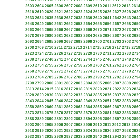
2588
2589
2590
2591
2592
2593
2594
2595
2596
2597
2598
259
2603
2604
2605
2606
2607
2608
2609
2610
2611
2612
2613
261
2618
2619
2620
2621
2622
2623
2624
2625
2626
2627
2628
262
2633
2634
2635
2636
2637
2638
2639
2640
2641
2642
2643
264
2648
2649
2650
2651
2652
2653
2654
2655
2656
2657
2658
265
2663
2664
2665
2666
2667
2668
2669
2670
2671
2672
2673
267
2678
2679
2680
2681
2682
2683
2684
2685
2686
2687
2688
268
2693
2694
2695
2696
2697
2698
2699
2700
2701
2702
2703
270
2708
2709
2710
2711
2712
2713
2714
2715
2716
2717
2718
271
2723
2724
2725
2726
2727
2728
2729
2730
2731
2732
2733
273
2738
2739
2740
2741
2742
2743
2744
2745
2746
2747
2748
274
2753
2754
2755
2756
2757
2758
2759
2760
2761
2762
2763
276
2768
2769
2770
2771
2772
2773
2774
2775
2776
2777
2778
277
2783
2784
2785
2786
2787
2788
2789
2790
2791
2792
2793
279
2798
2799
2800
2801
2802
2803
2804
2805
2806
2807
2808
280
2813
2814
2815
2816
2817
2818
2819
2820
2821
2822
2823
282
2828
2829
2830
2831
2832
2833
2834
2835
2836
2837
2838
283
2843
2844
2845
2846
2847
2848
2849
2850
2851
2852
2853
285
2858
2859
2860
2861
2862
2863
2864
2865
2866
2867
2868
286
2873
2874
2875
2876
2877
2878
2879
2880
2881
2882
2883
288
2888
2889
2890
2891
2892
2893
2894
2895
2896
2897
2898
289
2903
2904
2905
2906
2907
2908
2909
2910
2911
2912
2913
291
2918
2919
2920
2921
2922
2923
2924
2925
2926
2927
2928
292
2933
2934
2935
2936
2937
2938
2939
2940
2941
2942
2943
294