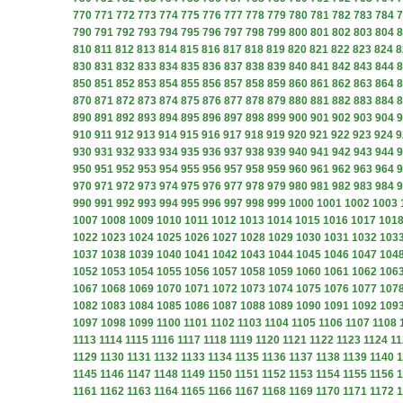
770
771
772
773
774
775
776
777
778
779
780
781
782
783
784
7
790
791
792
793
794
795
796
797
798
799
800
801
802
803
804
8
810
811
812
813
814
815
816
817
818
819
820
821
822
823
824
8
830
831
832
833
834
835
836
837
838
839
840
841
842
843
844
8
850
851
852
853
854
855
856
857
858
859
860
861
862
863
864
8
870
871
872
873
874
875
876
877
878
879
880
881
882
883
884
8
890
891
892
893
894
895
896
897
898
899
900
901
902
903
904
9
910
911
912
913
914
915
916
917
918
919
920
921
922
923
924
9
930
931
932
933
934
935
936
937
938
939
940
941
942
943
944
9
950
951
952
953
954
955
956
957
958
959
960
961
962
963
964
9
970
971
972
973
974
975
976
977
978
979
980
981
982
983
984
9
990
991
992
993
994
995
996
997
998
999
1000
1001
1002
1003
1007
1008
1009
1010
1011
1012
1013
1014
1015
1016
1017
101
1022
1023
1024
1025
1026
1027
1028
1029
1030
1031
1032
103
1037
1038
1039
1040
1041
1042
1043
1044
1045
1046
1047
104
1052
1053
1054
1055
1056
1057
1058
1059
1060
1061
1062
106
1067
1068
1069
1070
1071
1072
1073
1074
1075
1076
1077
107
1082
1083
1084
1085
1086
1087
1088
1089
1090
1091
1092
109
1097
1098
1099
1100
1101
1102
1103
1104
1105
1106
1107
1108
1113
1114
1115
1116
1117
1118
1119
1120
1121
1122
1123
1124
11
1129
1130
1131
1132
1133
1134
1135
1136
1137
1138
1139
1140
1
1145
1146
1147
1148
1149
1150
1151
1152
1153
1154
1155
1156
1
1161
1162
1163
1164
1165
1166
1167
1168
1169
1170
1171
1172
1