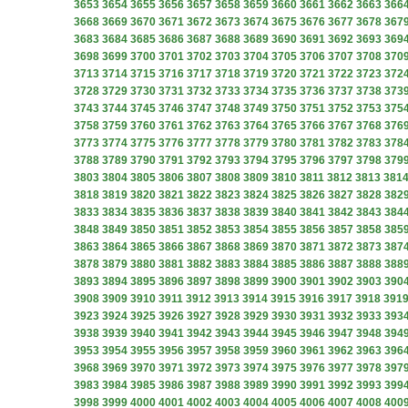
3653
3654
3655
3656
3657
3658
3659
3660
3661
3662
3663
366
3668
3669
3670
3671
3672
3673
3674
3675
3676
3677
3678
367
3683
3684
3685
3686
3687
3688
3689
3690
3691
3692
3693
369
3698
3699
3700
3701
3702
3703
3704
3705
3706
3707
3708
370
3713
3714
3715
3716
3717
3718
3719
3720
3721
3722
3723
372
3728
3729
3730
3731
3732
3733
3734
3735
3736
3737
3738
373
3743
3744
3745
3746
3747
3748
3749
3750
3751
3752
3753
375
3758
3759
3760
3761
3762
3763
3764
3765
3766
3767
3768
376
3773
3774
3775
3776
3777
3778
3779
3780
3781
3782
3783
378
3788
3789
3790
3791
3792
3793
3794
3795
3796
3797
3798
379
3803
3804
3805
3806
3807
3808
3809
3810
3811
3812
3813
381
3818
3819
3820
3821
3822
3823
3824
3825
3826
3827
3828
382
3833
3834
3835
3836
3837
3838
3839
3840
3841
3842
3843
384
3848
3849
3850
3851
3852
3853
3854
3855
3856
3857
3858
385
3863
3864
3865
3866
3867
3868
3869
3870
3871
3872
3873
387
3878
3879
3880
3881
3882
3883
3884
3885
3886
3887
3888
388
3893
3894
3895
3896
3897
3898
3899
3900
3901
3902
3903
390
3908
3909
3910
3911
3912
3913
3914
3915
3916
3917
3918
391
3923
3924
3925
3926
3927
3928
3929
3930
3931
3932
3933
393
3938
3939
3940
3941
3942
3943
3944
3945
3946
3947
3948
394
3953
3954
3955
3956
3957
3958
3959
3960
3961
3962
3963
396
3968
3969
3970
3971
3972
3973
3974
3975
3976
3977
3978
397
3983
3984
3985
3986
3987
3988
3989
3990
3991
3992
3993
399
3998
3999
4000
4001
4002
4003
4004
4005
4006
4007
4008
400