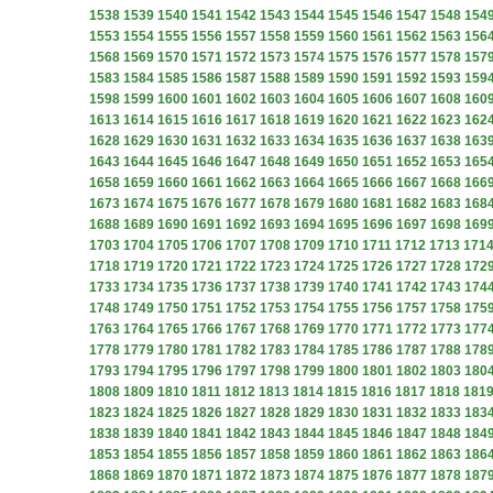
1538
1539
1540
1541
1542
1543
1544
1545
1546
1547
1548
154
1553
1554
1555
1556
1557
1558
1559
1560
1561
1562
1563
156
1568
1569
1570
1571
1572
1573
1574
1575
1576
1577
1578
157
1583
1584
1585
1586
1587
1588
1589
1590
1591
1592
1593
159
1598
1599
1600
1601
1602
1603
1604
1605
1606
1607
1608
160
1613
1614
1615
1616
1617
1618
1619
1620
1621
1622
1623
162
1628
1629
1630
1631
1632
1633
1634
1635
1636
1637
1638
163
1643
1644
1645
1646
1647
1648
1649
1650
1651
1652
1653
165
1658
1659
1660
1661
1662
1663
1664
1665
1666
1667
1668
166
1673
1674
1675
1676
1677
1678
1679
1680
1681
1682
1683
168
1688
1689
1690
1691
1692
1693
1694
1695
1696
1697
1698
169
1703
1704
1705
1706
1707
1708
1709
1710
1711
1712
1713
171
1718
1719
1720
1721
1722
1723
1724
1725
1726
1727
1728
172
1733
1734
1735
1736
1737
1738
1739
1740
1741
1742
1743
174
1748
1749
1750
1751
1752
1753
1754
1755
1756
1757
1758
175
1763
1764
1765
1766
1767
1768
1769
1770
1771
1772
1773
177
1778
1779
1780
1781
1782
1783
1784
1785
1786
1787
1788
178
1793
1794
1795
1796
1797
1798
1799
1800
1801
1802
1803
180
1808
1809
1810
1811
1812
1813
1814
1815
1816
1817
1818
181
1823
1824
1825
1826
1827
1828
1829
1830
1831
1832
1833
183
1838
1839
1840
1841
1842
1843
1844
1845
1846
1847
1848
184
1853
1854
1855
1856
1857
1858
1859
1860
1861
1862
1863
186
1868
1869
1870
1871
1872
1873
1874
1875
1876
1877
1878
187