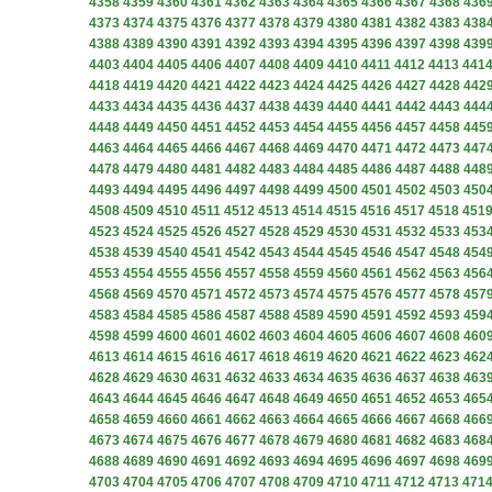
4358
4359
4360
4361
4362
4363
4364
4365
4366
4367
4368
436
4373
4374
4375
4376
4377
4378
4379
4380
4381
4382
4383
438
4388
4389
4390
4391
4392
4393
4394
4395
4396
4397
4398
439
4403
4404
4405
4406
4407
4408
4409
4410
4411
4412
4413
441
4418
4419
4420
4421
4422
4423
4424
4425
4426
4427
4428
442
4433
4434
4435
4436
4437
4438
4439
4440
4441
4442
4443
444
4448
4449
4450
4451
4452
4453
4454
4455
4456
4457
4458
445
4463
4464
4465
4466
4467
4468
4469
4470
4471
4472
4473
447
4478
4479
4480
4481
4482
4483
4484
4485
4486
4487
4488
448
4493
4494
4495
4496
4497
4498
4499
4500
4501
4502
4503
450
4508
4509
4510
4511
4512
4513
4514
4515
4516
4517
4518
451
4523
4524
4525
4526
4527
4528
4529
4530
4531
4532
4533
453
4538
4539
4540
4541
4542
4543
4544
4545
4546
4547
4548
454
4553
4554
4555
4556
4557
4558
4559
4560
4561
4562
4563
456
4568
4569
4570
4571
4572
4573
4574
4575
4576
4577
4578
457
4583
4584
4585
4586
4587
4588
4589
4590
4591
4592
4593
459
4598
4599
4600
4601
4602
4603
4604
4605
4606
4607
4608
460
4613
4614
4615
4616
4617
4618
4619
4620
4621
4622
4623
462
4628
4629
4630
4631
4632
4633
4634
4635
4636
4637
4638
463
4643
4644
4645
4646
4647
4648
4649
4650
4651
4652
4653
465
4658
4659
4660
4661
4662
4663
4664
4665
4666
4667
4668
466
4673
4674
4675
4676
4677
4678
4679
4680
4681
4682
4683
468
4688
4689
4690
4691
4692
4693
4694
4695
4696
4697
4698
469
4703
4704
4705
4706
4707
4708
4709
4710
4711
4712
4713
471