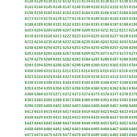
6128
6129
6130
6131
6132
6133
6134
6135
6136
6137
6138
613
6143
6144
6145
6146
6147
6148
6149
6150
6151
6152
6153
615
6158
6159
6160
6161
6162
6163
6164
6165
6166
6167
6168
616
6173
6174
6175
6176
6177
6178
6179
6180
6181
6182
6183
618
6188
6189
6190
6191
6192
6193
6194
6195
6196
6197
6198
619
6203
6204
6205
6206
6207
6208
6209
6210
6211
6212
6213
621
6218
6219
6220
6221
6222
6223
6224
6225
6226
6227
6228
622
6233
6234
6235
6236
6237
6238
6239
6240
6241
6242
6243
624
6248
6249
6250
6251
6252
6253
6254
6255
6256
6257
6258
625
6263
6264
6265
6266
6267
6268
6269
6270
6271
6272
6273
627
6278
6279
6280
6281
6282
6283
6284
6285
6286
6287
6288
628
6293
6294
6295
6296
6297
6298
6299
6300
6301
6302
6303
630
6308
6309
6310
6311
6312
6313
6314
6315
6316
6317
6318
631
6323
6324
6325
6326
6327
6328
6329
6330
6331
6332
6333
633
6338
6339
6340
6341
6342
6343
6344
6345
6346
6347
6348
634
6353
6354
6355
6356
6357
6358
6359
6360
6361
6362
6363
636
6368
6369
6370
6371
6372
6373
6374
6375
6376
6377
6378
637
6383
6384
6385
6386
6387
6388
6389
6390
6391
6392
6393
639
6398
6399
6400
6401
6402
6403
6404
6405
6406
6407
6408
640
6413
6414
6415
6416
6417
6418
6419
6420
6421
6422
6423
642
6428
6429
6430
6431
6432
6433
6434
6435
6436
6437
6438
643
6443
6444
6445
6446
6447
6448
6449
6450
6451
6452
6453
645
6458
6459
6460
6461
6462
6463
6464
6465
6466
6467
6468
646
6473
6474
6475
6476
6477
6478
6479
6480
6481
6482
6483
648