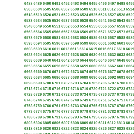
6488
6489
6490
6491
6492
6493
6494
6495
6496
6497
6498
649
6503
6504
6505
6506
6507
6508
6509
6510
6511
6512
6513
651
6518
6519
6520
6521
6522
6523
6524
6525
6526
6527
6528
652
6533
6534
6535
6536
6537
6538
6539
6540
6541
6542
6543
654
6548
6549
6550
6551
6552
6553
6554
6555
6556
6557
6558
655
6563
6564
6565
6566
6567
6568
6569
6570
6571
6572
6573
657
6578
6579
6580
6581
6582
6583
6584
6585
6586
6587
6588
658
6593
6594
6595
6596
6597
6598
6599
6600
6601
6602
6603
660
6608
6609
6610
6611
6612
6613
6614
6615
6616
6617
6618
661
6623
6624
6625
6626
6627
6628
6629
6630
6631
6632
6633
663
6638
6639
6640
6641
6642
6643
6644
6645
6646
6647
6648
664
6653
6654
6655
6656
6657
6658
6659
6660
6661
6662
6663
666
6668
6669
6670
6671
6672
6673
6674
6675
6676
6677
6678
667
6683
6684
6685
6686
6687
6688
6689
6690
6691
6692
6693
669
6698
6699
6700
6701
6702
6703
6704
6705
6706
6707
6708
670
6713
6714
6715
6716
6717
6718
6719
6720
6721
6722
6723
672
6728
6729
6730
6731
6732
6733
6734
6735
6736
6737
6738
673
6743
6744
6745
6746
6747
6748
6749
6750
6751
6752
6753
675
6758
6759
6760
6761
6762
6763
6764
6765
6766
6767
6768
676
6773
6774
6775
6776
6777
6778
6779
6780
6781
6782
6783
678
6788
6789
6790
6791
6792
6793
6794
6795
6796
6797
6798
679
6803
6804
6805
6806
6807
6808
6809
6810
6811
6812
6813
681
6818
6819
6820
6821
6822
6823
6824
6825
6826
6827
6828
682