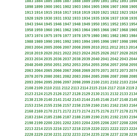
1883
1884
1885
1886
1887
1888
1889
1890
1891
1892
1893
189
1898
1899
1900
1901
1902
1903
1904
1905
1906
1907
1908
190
1913
1914
1915
1916
1917
1918
1919
1920
1921
1922
1923
192
1928
1929
1930
1931
1932
1933
1934
1935
1936
1937
1938
193
1943
1944
1945
1946
1947
1948
1949
1950
1951
1952
1953
195
1958
1959
1960
1961
1962
1963
1964
1965
1966
1967
1968
196
1973
1974
1975
1976
1977
1978
1979
1980
1981
1982
1983
198
1988
1989
1990
1991
1992
1993
1994
1995
1996
1997
1998
199
2003
2004
2005
2006
2007
2008
2009
2010
2011
2012
2013
201
2018
2019
2020
2021
2022
2023
2024
2025
2026
2027
2028
202
2033
2034
2035
2036
2037
2038
2039
2040
2041
2042
2043
204
2048
2049
2050
2051
2052
2053
2054
2055
2056
2057
2058
205
2063
2064
2065
2066
2067
2068
2069
2070
2071
2072
2073
207
2078
2079
2080
2081
2082
2083
2084
2085
2086
2087
2088
208
2093
2094
2095
2096
2097
2098
2099
2100
2101
2102
2103
210
2108
2109
2110
2111
2112
2113
2114
2115
2116
2117
2118
2119
2123
2124
2125
2126
2127
2128
2129
2130
2131
2132
2133
213
2138
2139
2140
2141
2142
2143
2144
2145
2146
2147
2148
214
2153
2154
2155
2156
2157
2158
2159
2160
2161
2162
2163
216
2168
2169
2170
2171
2172
2173
2174
2175
2176
2177
2178
217
2183
2184
2185
2186
2187
2188
2189
2190
2191
2192
2193
219
2198
2199
2200
2201
2202
2203
2204
2205
2206
2207
2208
220
2213
2214
2215
2216
2217
2218
2219
2220
2221
2222
2223
222
2228
2229
2230
2231
2232
2233
2234
2235
2236
2237
2238
223