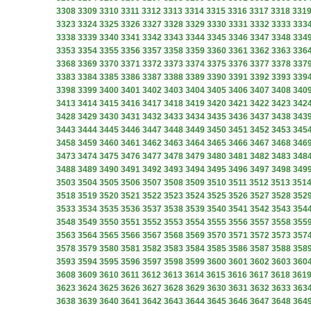
3308
3309
3310
3311
3312
3313
3314
3315
3316
3317
3318
331
3323
3324
3325
3326
3327
3328
3329
3330
3331
3332
3333
333
3338
3339
3340
3341
3342
3343
3344
3345
3346
3347
3348
334
3353
3354
3355
3356
3357
3358
3359
3360
3361
3362
3363
336
3368
3369
3370
3371
3372
3373
3374
3375
3376
3377
3378
337
3383
3384
3385
3386
3387
3388
3389
3390
3391
3392
3393
339
3398
3399
3400
3401
3402
3403
3404
3405
3406
3407
3408
340
3413
3414
3415
3416
3417
3418
3419
3420
3421
3422
3423
342
3428
3429
3430
3431
3432
3433
3434
3435
3436
3437
3438
343
3443
3444
3445
3446
3447
3448
3449
3450
3451
3452
3453
345
3458
3459
3460
3461
3462
3463
3464
3465
3466
3467
3468
346
3473
3474
3475
3476
3477
3478
3479
3480
3481
3482
3483
348
3488
3489
3490
3491
3492
3493
3494
3495
3496
3497
3498
349
3503
3504
3505
3506
3507
3508
3509
3510
3511
3512
3513
351
3518
3519
3520
3521
3522
3523
3524
3525
3526
3527
3528
352
3533
3534
3535
3536
3537
3538
3539
3540
3541
3542
3543
354
3548
3549
3550
3551
3552
3553
3554
3555
3556
3557
3558
355
3563
3564
3565
3566
3567
3568
3569
3570
3571
3572
3573
357
3578
3579
3580
3581
3582
3583
3584
3585
3586
3587
3588
358
3593
3594
3595
3596
3597
3598
3599
3600
3601
3602
3603
360
3608
3609
3610
3611
3612
3613
3614
3615
3616
3617
3618
361
3623
3624
3625
3626
3627
3628
3629
3630
3631
3632
3633
363
3638
3639
3640
3641
3642
3643
3644
3645
3646
3647
3648
364