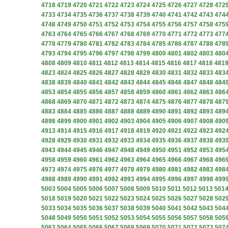
4718
4719
4720
4721
4722
4723
4724
4725
4726
4727
4728
472
4733
4734
4735
4736
4737
4738
4739
4740
4741
4742
4743
474
4748
4749
4750
4751
4752
4753
4754
4755
4756
4757
4758
475
4763
4764
4765
4766
4767
4768
4769
4770
4771
4772
4773
477
4778
4779
4780
4781
4782
4783
4784
4785
4786
4787
4788
478
4793
4794
4795
4796
4797
4798
4799
4800
4801
4802
4803
480
4808
4809
4810
4811
4812
4813
4814
4815
4816
4817
4818
481
4823
4824
4825
4826
4827
4828
4829
4830
4831
4832
4833
483
4838
4839
4840
4841
4842
4843
4844
4845
4846
4847
4848
484
4853
4854
4855
4856
4857
4858
4859
4860
4861
4862
4863
486
4868
4869
4870
4871
4872
4873
4874
4875
4876
4877
4878
487
4883
4884
4885
4886
4887
4888
4889
4890
4891
4892
4893
489
4898
4899
4900
4901
4902
4903
4904
4905
4906
4907
4908
490
4913
4914
4915
4916
4917
4918
4919
4920
4921
4922
4923
492
4928
4929
4930
4931
4932
4933
4934
4935
4936
4937
4938
493
4943
4944
4945
4946
4947
4948
4949
4950
4951
4952
4953
495
4958
4959
4960
4961
4962
4963
4964
4965
4966
4967
4968
496
4973
4974
4975
4976
4977
4978
4979
4980
4981
4982
4983
498
4988
4989
4990
4991
4992
4993
4994
4995
4996
4997
4998
499
5003
5004
5005
5006
5007
5008
5009
5010
5011
5012
5013
501
5018
5019
5020
5021
5022
5023
5024
5025
5026
5027
5028
502
5033
5034
5035
5036
5037
5038
5039
5040
5041
5042
5043
504
5048
5049
5050
5051
5052
5053
5054
5055
5056
5057
5058
505
5063
5064
5065
5066
5067
5068
5069
5070
5071
5072
5073
507