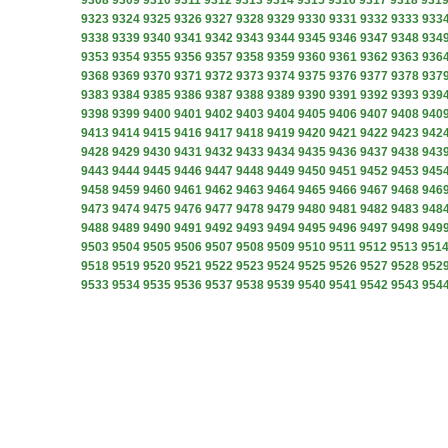
9308
9309
9310
9311
9312
9313
9314
9315
9316
9317
9318
931
9323
9324
9325
9326
9327
9328
9329
9330
9331
9332
9333
933
9338
9339
9340
9341
9342
9343
9344
9345
9346
9347
9348
934
9353
9354
9355
9356
9357
9358
9359
9360
9361
9362
9363
936
9368
9369
9370
9371
9372
9373
9374
9375
9376
9377
9378
937
9383
9384
9385
9386
9387
9388
9389
9390
9391
9392
9393
939
9398
9399
9400
9401
9402
9403
9404
9405
9406
9407
9408
940
9413
9414
9415
9416
9417
9418
9419
9420
9421
9422
9423
942
9428
9429
9430
9431
9432
9433
9434
9435
9436
9437
9438
943
9443
9444
9445
9446
9447
9448
9449
9450
9451
9452
9453
945
9458
9459
9460
9461
9462
9463
9464
9465
9466
9467
9468
946
9473
9474
9475
9476
9477
9478
9479
9480
9481
9482
9483
948
9488
9489
9490
9491
9492
9493
9494
9495
9496
9497
9498
949
9503
9504
9505
9506
9507
9508
9509
9510
9511
9512
9513
951
9518
9519
9520
9521
9522
9523
9524
9525
9526
9527
9528
952
9533
9534
9535
9536
9537
9538
9539
9540
9541
9542
9543
954