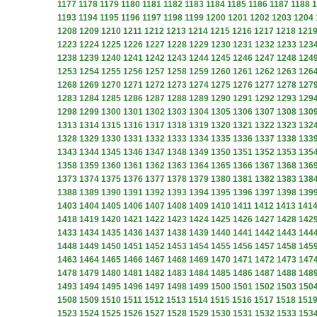
1177
1178
1179
1180
1181
1182
1183
1184
1185
1186
1187
1188
1
1193
1194
1195
1196
1197
1198
1199
1200
1201
1202
1203
1204
1208
1209
1210
1211
1212
1213
1214
1215
1216
1217
1218
121
1223
1224
1225
1226
1227
1228
1229
1230
1231
1232
1233
123
1238
1239
1240
1241
1242
1243
1244
1245
1246
1247
1248
124
1253
1254
1255
1256
1257
1258
1259
1260
1261
1262
1263
126
1268
1269
1270
1271
1272
1273
1274
1275
1276
1277
1278
127
1283
1284
1285
1286
1287
1288
1289
1290
1291
1292
1293
129
1298
1299
1300
1301
1302
1303
1304
1305
1306
1307
1308
130
1313
1314
1315
1316
1317
1318
1319
1320
1321
1322
1323
132
1328
1329
1330
1331
1332
1333
1334
1335
1336
1337
1338
133
1343
1344
1345
1346
1347
1348
1349
1350
1351
1352
1353
135
1358
1359
1360
1361
1362
1363
1364
1365
1366
1367
1368
136
1373
1374
1375
1376
1377
1378
1379
1380
1381
1382
1383
138
1388
1389
1390
1391
1392
1393
1394
1395
1396
1397
1398
139
1403
1404
1405
1406
1407
1408
1409
1410
1411
1412
1413
141
1418
1419
1420
1421
1422
1423
1424
1425
1426
1427
1428
142
1433
1434
1435
1436
1437
1438
1439
1440
1441
1442
1443
144
1448
1449
1450
1451
1452
1453
1454
1455
1456
1457
1458
145
1463
1464
1465
1466
1467
1468
1469
1470
1471
1472
1473
147
1478
1479
1480
1481
1482
1483
1484
1485
1486
1487
1488
148
1493
1494
1495
1496
1497
1498
1499
1500
1501
1502
1503
150
1508
1509
1510
1511
1512
1513
1514
1515
1516
1517
1518
151
1523
1524
1525
1526
1527
1528
1529
1530
1531
1532
1533
153