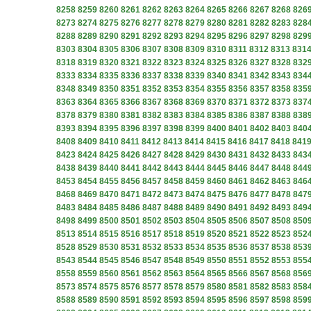
8258
8259
8260
8261
8262
8263
8264
8265
8266
8267
8268
826
8273
8274
8275
8276
8277
8278
8279
8280
8281
8282
8283
828
8288
8289
8290
8291
8292
8293
8294
8295
8296
8297
8298
829
8303
8304
8305
8306
8307
8308
8309
8310
8311
8312
8313
831
8318
8319
8320
8321
8322
8323
8324
8325
8326
8327
8328
832
8333
8334
8335
8336
8337
8338
8339
8340
8341
8342
8343
834
8348
8349
8350
8351
8352
8353
8354
8355
8356
8357
8358
835
8363
8364
8365
8366
8367
8368
8369
8370
8371
8372
8373
837
8378
8379
8380
8381
8382
8383
8384
8385
8386
8387
8388
838
8393
8394
8395
8396
8397
8398
8399
8400
8401
8402
8403
840
8408
8409
8410
8411
8412
8413
8414
8415
8416
8417
8418
841
8423
8424
8425
8426
8427
8428
8429
8430
8431
8432
8433
843
8438
8439
8440
8441
8442
8443
8444
8445
8446
8447
8448
844
8453
8454
8455
8456
8457
8458
8459
8460
8461
8462
8463
846
8468
8469
8470
8471
8472
8473
8474
8475
8476
8477
8478
847
8483
8484
8485
8486
8487
8488
8489
8490
8491
8492
8493
849
8498
8499
8500
8501
8502
8503
8504
8505
8506
8507
8508
850
8513
8514
8515
8516
8517
8518
8519
8520
8521
8522
8523
852
8528
8529
8530
8531
8532
8533
8534
8535
8536
8537
8538
853
8543
8544
8545
8546
8547
8548
8549
8550
8551
8552
8553
855
8558
8559
8560
8561
8562
8563
8564
8565
8566
8567
8568
856
8573
8574
8575
8576
8577
8578
8579
8580
8581
8582
8583
858
8588
8589
8590
8591
8592
8593
8594
8595
8596
8597
8598
859