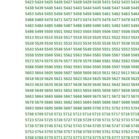
5423
5424
5425
5426
5427
5428
5429
5430
5431
5432
5433
543
5438
5439
5440
5441
5442
5443
5444
5445
5446
5447
5448
544
5453
5454
5455
5456
5457
5458
5459
5460
5461
5462
5463
546
5468
5469
5470
5471
5472
5473
5474
5475
5476
5477
5478
547
5483
5484
5485
5486
5487
5488
5489
5490
5491
5492
5493
549
5498
5499
5500
5501
5502
5503
5504
5505
5506
5507
5508
550
5513
5514
5515
5516
5517
5518
5519
5520
5521
5522
5523
552
5528
5529
5530
5531
5532
5533
5534
5535
5536
5537
5538
553
5543
5544
5545
5546
5547
5548
5549
5550
5551
5552
5553
555
5558
5559
5560
5561
5562
5563
5564
5565
5566
5567
5568
556
5573
5574
5575
5576
5577
5578
5579
5580
5581
5582
5583
558
5588
5589
5590
5591
5592
5593
5594
5595
5596
5597
5598
559
5603
5604
5605
5606
5607
5608
5609
5610
5611
5612
5613
561
5618
5619
5620
5621
5622
5623
5624
5625
5626
5627
5628
562
5633
5634
5635
5636
5637
5638
5639
5640
5641
5642
5643
564
5648
5649
5650
5651
5652
5653
5654
5655
5656
5657
5658
565
5663
5664
5665
5666
5667
5668
5669
5670
5671
5672
5673
567
5678
5679
5680
5681
5682
5683
5684
5685
5686
5687
5688
568
5693
5694
5695
5696
5697
5698
5699
5700
5701
5702
5703
570
5708
5709
5710
5711
5712
5713
5714
5715
5716
5717
5718
571
5723
5724
5725
5726
5727
5728
5729
5730
5731
5732
5733
573
5738
5739
5740
5741
5742
5743
5744
5745
5746
5747
5748
574
5753
5754
5755
5756
5757
5758
5759
5760
5761
5762
5763
576
5768
5769
5770
5771
5772
5773
5774
5775
5776
5777
5778
577