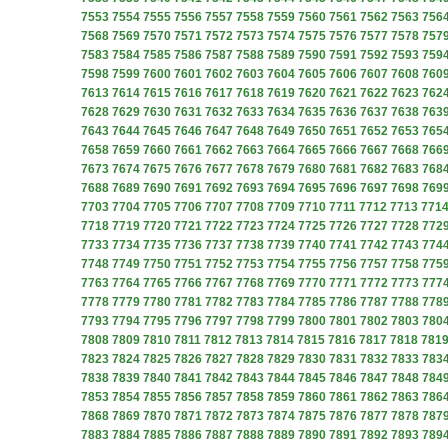
7553
7554
7555
7556
7557
7558
7559
7560
7561
7562
7563
756
7568
7569
7570
7571
7572
7573
7574
7575
7576
7577
7578
757
7583
7584
7585
7586
7587
7588
7589
7590
7591
7592
7593
759
7598
7599
7600
7601
7602
7603
7604
7605
7606
7607
7608
760
7613
7614
7615
7616
7617
7618
7619
7620
7621
7622
7623
762
7628
7629
7630
7631
7632
7633
7634
7635
7636
7637
7638
763
7643
7644
7645
7646
7647
7648
7649
7650
7651
7652
7653
765
7658
7659
7660
7661
7662
7663
7664
7665
7666
7667
7668
766
7673
7674
7675
7676
7677
7678
7679
7680
7681
7682
7683
768
7688
7689
7690
7691
7692
7693
7694
7695
7696
7697
7698
769
7703
7704
7705
7706
7707
7708
7709
7710
7711
7712
7713
771
7718
7719
7720
7721
7722
7723
7724
7725
7726
7727
7728
772
7733
7734
7735
7736
7737
7738
7739
7740
7741
7742
7743
774
7748
7749
7750
7751
7752
7753
7754
7755
7756
7757
7758
775
7763
7764
7765
7766
7767
7768
7769
7770
7771
7772
7773
777
7778
7779
7780
7781
7782
7783
7784
7785
7786
7787
7788
778
7793
7794
7795
7796
7797
7798
7799
7800
7801
7802
7803
780
7808
7809
7810
7811
7812
7813
7814
7815
7816
7817
7818
781
7823
7824
7825
7826
7827
7828
7829
7830
7831
7832
7833
783
7838
7839
7840
7841
7842
7843
7844
7845
7846
7847
7848
784
7853
7854
7855
7856
7857
7858
7859
7860
7861
7862
7863
786
7868
7869
7870
7871
7872
7873
7874
7875
7876
7877
7878
787
7883
7884
7885
7886
7887
7888
7889
7890
7891
7892
7893
789