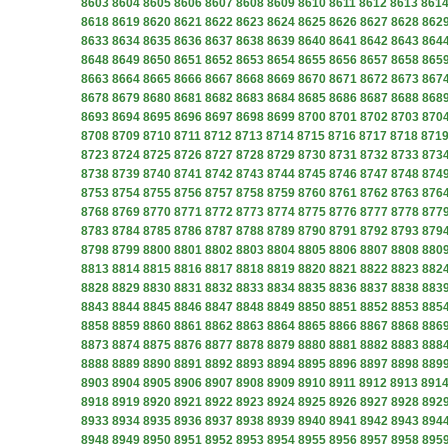
8603
8604
8605
8606
8607
8608
8609
8610
8611
8612
8613
861
8618
8619
8620
8621
8622
8623
8624
8625
8626
8627
8628
862
8633
8634
8635
8636
8637
8638
8639
8640
8641
8642
8643
864
8648
8649
8650
8651
8652
8653
8654
8655
8656
8657
8658
865
8663
8664
8665
8666
8667
8668
8669
8670
8671
8672
8673
867
8678
8679
8680
8681
8682
8683
8684
8685
8686
8687
8688
868
8693
8694
8695
8696
8697
8698
8699
8700
8701
8702
8703
870
8708
8709
8710
8711
8712
8713
8714
8715
8716
8717
8718
871
8723
8724
8725
8726
8727
8728
8729
8730
8731
8732
8733
873
8738
8739
8740
8741
8742
8743
8744
8745
8746
8747
8748
874
8753
8754
8755
8756
8757
8758
8759
8760
8761
8762
8763
876
8768
8769
8770
8771
8772
8773
8774
8775
8776
8777
8778
877
8783
8784
8785
8786
8787
8788
8789
8790
8791
8792
8793
879
8798
8799
8800
8801
8802
8803
8804
8805
8806
8807
8808
880
8813
8814
8815
8816
8817
8818
8819
8820
8821
8822
8823
882
8828
8829
8830
8831
8832
8833
8834
8835
8836
8837
8838
883
8843
8844
8845
8846
8847
8848
8849
8850
8851
8852
8853
885
8858
8859
8860
8861
8862
8863
8864
8865
8866
8867
8868
886
8873
8874
8875
8876
8877
8878
8879
8880
8881
8882
8883
888
8888
8889
8890
8891
8892
8893
8894
8895
8896
8897
8898
889
8903
8904
8905
8906
8907
8908
8909
8910
8911
8912
8913
891
8918
8919
8920
8921
8922
8923
8924
8925
8926
8927
8928
892
8933
8934
8935
8936
8937
8938
8939
8940
8941
8942
8943
894
8948
8949
8950
8951
8952
8953
8954
8955
8956
8957
8958
895