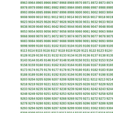
8963
8964
8965
8966
8967
8968
8969
8970
8971
8972
8973
897
8978
8979
8980
8981
8982
8983
8984
8985
8986
8987
8988
898
8993
8994
8995
8996
8997
8998
8999
9000
9001
9002
9003
900
9008
9009
9010
9011
9012
9013
9014
9015
9016
9017
9018
901
9023
9024
9025
9026
9027
9028
9029
9030
9031
9032
9033
903
9038
9039
9040
9041
9042
9043
9044
9045
9046
9047
9048
904
9053
9054
9055
9056
9057
9058
9059
9060
9061
9062
9063
906
9068
9069
9070
9071
9072
9073
9074
9075
9076
9077
9078
907
9083
9084
9085
9086
9087
9088
9089
9090
9091
9092
9093
909
9098
9099
9100
9101
9102
9103
9104
9105
9106
9107
9108
910
9113
9114
9115
9116
9117
9118
9119
9120
9121
9122
9123
9124
9128
9129
9130
9131
9132
9133
9134
9135
9136
9137
9138
913
9143
9144
9145
9146
9147
9148
9149
9150
9151
9152
9153
915
9158
9159
9160
9161
9162
9163
9164
9165
9166
9167
9168
916
9173
9174
9175
9176
9177
9178
9179
9180
9181
9182
9183
918
9188
9189
9190
9191
9192
9193
9194
9195
9196
9197
9198
919
9203
9204
9205
9206
9207
9208
9209
9210
9211
9212
9213
921
9218
9219
9220
9221
9222
9223
9224
9225
9226
9227
9228
922
9233
9234
9235
9236
9237
9238
9239
9240
9241
9242
9243
924
9248
9249
9250
9251
9252
9253
9254
9255
9256
9257
9258
925
9263
9264
9265
9266
9267
9268
9269
9270
9271
9272
9273
927
9278
9279
9280
9281
9282
9283
9284
9285
9286
9287
9288
928
9293
9294
9295
9296
9297
9298
9299
9300
9301
9302
9303
930