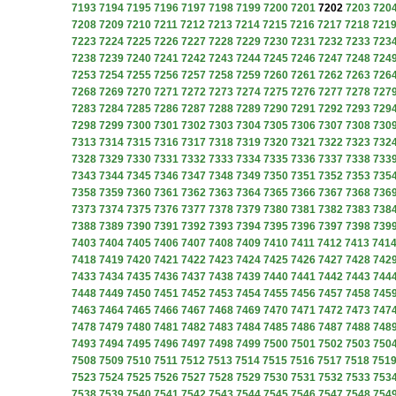
7193
7194
7195
7196
7197
7198
7199
7200
7201
7202
7203
720
7208
7209
7210
7211
7212
7213
7214
7215
7216
7217
7218
721
7223
7224
7225
7226
7227
7228
7229
7230
7231
7232
7233
723
7238
7239
7240
7241
7242
7243
7244
7245
7246
7247
7248
724
7253
7254
7255
7256
7257
7258
7259
7260
7261
7262
7263
726
7268
7269
7270
7271
7272
7273
7274
7275
7276
7277
7278
727
7283
7284
7285
7286
7287
7288
7289
7290
7291
7292
7293
729
7298
7299
7300
7301
7302
7303
7304
7305
7306
7307
7308
730
7313
7314
7315
7316
7317
7318
7319
7320
7321
7322
7323
732
7328
7329
7330
7331
7332
7333
7334
7335
7336
7337
7338
733
7343
7344
7345
7346
7347
7348
7349
7350
7351
7352
7353
735
7358
7359
7360
7361
7362
7363
7364
7365
7366
7367
7368
736
7373
7374
7375
7376
7377
7378
7379
7380
7381
7382
7383
738
7388
7389
7390
7391
7392
7393
7394
7395
7396
7397
7398
739
7403
7404
7405
7406
7407
7408
7409
7410
7411
7412
7413
741
7418
7419
7420
7421
7422
7423
7424
7425
7426
7427
7428
742
7433
7434
7435
7436
7437
7438
7439
7440
7441
7442
7443
744
7448
7449
7450
7451
7452
7453
7454
7455
7456
7457
7458
745
7463
7464
7465
7466
7467
7468
7469
7470
7471
7472
7473
747
7478
7479
7480
7481
7482
7483
7484
7485
7486
7487
7488
748
7493
7494
7495
7496
7497
7498
7499
7500
7501
7502
7503
750
7508
7509
7510
7511
7512
7513
7514
7515
7516
7517
7518
751
7523
7524
7525
7526
7527
7528
7529
7530
7531
7532
7533
753
7538
7539
7540
7541
7542
7543
7544
7545
7546
7547
7548
754