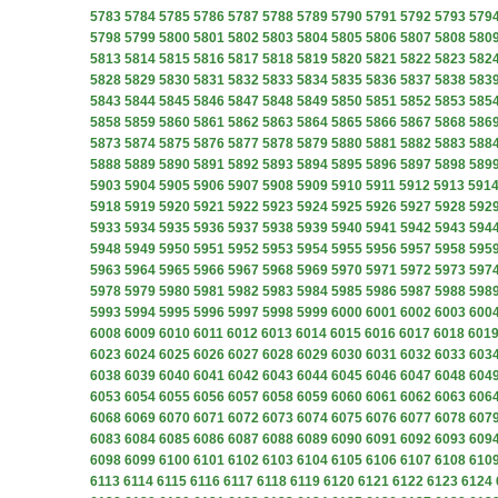
5783
5784
5785
5786
5787
5788
5789
5790
5791
5792
5793
579
5798
5799
5800
5801
5802
5803
5804
5805
5806
5807
5808
580
5813
5814
5815
5816
5817
5818
5819
5820
5821
5822
5823
582
5828
5829
5830
5831
5832
5833
5834
5835
5836
5837
5838
583
5843
5844
5845
5846
5847
5848
5849
5850
5851
5852
5853
585
5858
5859
5860
5861
5862
5863
5864
5865
5866
5867
5868
586
5873
5874
5875
5876
5877
5878
5879
5880
5881
5882
5883
588
5888
5889
5890
5891
5892
5893
5894
5895
5896
5897
5898
589
5903
5904
5905
5906
5907
5908
5909
5910
5911
5912
5913
591
5918
5919
5920
5921
5922
5923
5924
5925
5926
5927
5928
592
5933
5934
5935
5936
5937
5938
5939
5940
5941
5942
5943
594
5948
5949
5950
5951
5952
5953
5954
5955
5956
5957
5958
595
5963
5964
5965
5966
5967
5968
5969
5970
5971
5972
5973
597
5978
5979
5980
5981
5982
5983
5984
5985
5986
5987
5988
598
5993
5994
5995
5996
5997
5998
5999
6000
6001
6002
6003
600
6008
6009
6010
6011
6012
6013
6014
6015
6016
6017
6018
601
6023
6024
6025
6026
6027
6028
6029
6030
6031
6032
6033
603
6038
6039
6040
6041
6042
6043
6044
6045
6046
6047
6048
604
6053
6054
6055
6056
6057
6058
6059
6060
6061
6062
6063
606
6068
6069
6070
6071
6072
6073
6074
6075
6076
6077
6078
607
6083
6084
6085
6086
6087
6088
6089
6090
6091
6092
6093
609
6098
6099
6100
6101
6102
6103
6104
6105
6106
6107
6108
610
6113
6114
6115
6116
6117
6118
6119
6120
6121
6122
6123
6124