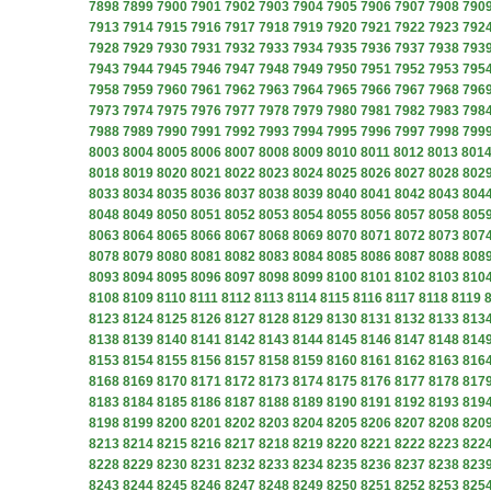
7898
7899
7900
7901
7902
7903
7904
7905
7906
7907
7908
790
7913
7914
7915
7916
7917
7918
7919
7920
7921
7922
7923
792
7928
7929
7930
7931
7932
7933
7934
7935
7936
7937
7938
793
7943
7944
7945
7946
7947
7948
7949
7950
7951
7952
7953
795
7958
7959
7960
7961
7962
7963
7964
7965
7966
7967
7968
796
7973
7974
7975
7976
7977
7978
7979
7980
7981
7982
7983
798
7988
7989
7990
7991
7992
7993
7994
7995
7996
7997
7998
799
8003
8004
8005
8006
8007
8008
8009
8010
8011
8012
8013
801
8018
8019
8020
8021
8022
8023
8024
8025
8026
8027
8028
802
8033
8034
8035
8036
8037
8038
8039
8040
8041
8042
8043
804
8048
8049
8050
8051
8052
8053
8054
8055
8056
8057
8058
805
8063
8064
8065
8066
8067
8068
8069
8070
8071
8072
8073
807
8078
8079
8080
8081
8082
8083
8084
8085
8086
8087
8088
808
8093
8094
8095
8096
8097
8098
8099
8100
8101
8102
8103
810
8108
8109
8110
8111
8112
8113
8114
8115
8116
8117
8118
8119
8123
8124
8125
8126
8127
8128
8129
8130
8131
8132
8133
813
8138
8139
8140
8141
8142
8143
8144
8145
8146
8147
8148
814
8153
8154
8155
8156
8157
8158
8159
8160
8161
8162
8163
816
8168
8169
8170
8171
8172
8173
8174
8175
8176
8177
8178
817
8183
8184
8185
8186
8187
8188
8189
8190
8191
8192
8193
819
8198
8199
8200
8201
8202
8203
8204
8205
8206
8207
8208
820
8213
8214
8215
8216
8217
8218
8219
8220
8221
8222
8223
822
8228
8229
8230
8231
8232
8233
8234
8235
8236
8237
8238
823
8243
8244
8245
8246
8247
8248
8249
8250
8251
8252
8253
825