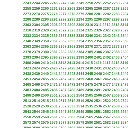
2243
2244
2245
2246
2247
2248
2249
2250
2251
2252
2253
225
2258
2259
2260
2261
2262
2263
2264
2265
2266
2267
2268
226
2273
2274
2275
2276
2277
2278
2279
2280
2281
2282
2283
228
2288
2289
2290
2291
2292
2293
2294
2295
2296
2297
2298
229
2303
2304
2305
2306
2307
2308
2309
2310
2311
2312
2313
231
2318
2319
2320
2321
2322
2323
2324
2325
2326
2327
2328
232
2333
2334
2335
2336
2337
2338
2339
2340
2341
2342
2343
234
2348
2349
2350
2351
2352
2353
2354
2355
2356
2357
2358
235
2363
2364
2365
2366
2367
2368
2369
2370
2371
2372
2373
237
2378
2379
2380
2381
2382
2383
2384
2385
2386
2387
2388
238
2393
2394
2395
2396
2397
2398
2399
2400
2401
2402
2403
240
2408
2409
2410
2411
2412
2413
2414
2415
2416
2417
2418
241
2423
2424
2425
2426
2427
2428
2429
2430
2431
2432
2433
243
2438
2439
2440
2441
2442
2443
2444
2445
2446
2447
2448
244
2453
2454
2455
2456
2457
2458
2459
2460
2461
2462
2463
246
2468
2469
2470
2471
2472
2473
2474
2475
2476
2477
2478
247
2483
2484
2485
2486
2487
2488
2489
2490
2491
2492
2493
249
2498
2499
2500
2501
2502
2503
2504
2505
2506
2507
2508
250
2513
2514
2515
2516
2517
2518
2519
2520
2521
2522
2523
252
2528
2529
2530
2531
2532
2533
2534
2535
2536
2537
2538
253
2543
2544
2545
2546
2547
2548
2549
2550
2551
2552
2553
255
2558
2559
2560
2561
2562
2563
2564
2565
2566
2567
2568
256
2573
2574
2575
2576
2577
2578
2579
2580
2581
2582
2583
258