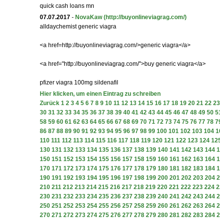
quick cash loans mn
07.07.2017
-
NovaKaw
(http://buyonlineviagrag.com/)
alldaychemist generic viagra
<a href=http://buyonlineviagrag.com/>generic viagra</a>
<a href="http://buyonlineviagrag.com/">buy generic viagra</a>
pfizer viagra 100mg sildenafil
Hier klicken, um einen Eintrag zu schreiben
Zurück
1
2
3
4
5
6
7
8
9
10
11
12
13
14
15
16
17
18
19
20
21
22
23
30
31
32
33
34
35
36
37
38
39
40
41
42
43
44
45
46
47
48
49
50
5
58
59
60
61
62
63
64
65
66
67
68
69
70
71
72
73
74
75
76
77
78
7
86
87
88
89
90
91
92
93
94
95
96
97
98
99
100
101
102
103
104
1
110
111
112
113
114
115
116
117
118
119
120
121
122
123
124
12
130
131
132
133
134
135
136
137
138
139
140
141
142
143
144
1
150
151
152
153
154
155
156
157
158
159
160
161
162
163
164
1
170
171
172
173
174
175
176
177
178
179
180
181
182
183
184
1
190
191
192
193
194
195
196
197
198
199
200
201
202
203
204
2
210
211
212
213
214
215
216
217
218
219
220
221
222
223
224
2
230
231
232
233
234
235
236
237
238
239
240
241
242
243
244
2
250
251
252
253
254
255
256
257
258
259
260
261
262
263
264
2
270
271
272
273
274
275
276
277
278
279
280
281
282
283
284
2