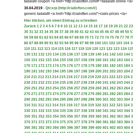
tadalafil coupon <a href="http://cialisften.com/#">tadalafil online </a
30.04.2019
-
Qtcxzp
(http://cialisften.com/#)
generic tadalafil <a href="http://cialisften.com/">cialis prices </a>
Hier klicken, um einen Eintrag zu schreiben
Zurück
1
2
3
4
5
6
7
8
9
10
11
12
13
14
15
16
17
18
19
20
21
22
23
30
31
32
33
34
35
36
37
38
39
40
41
42
43
44
45
46
47
48
49
50
5
58
59
60
61
62
63
64
65
66
67
68
69
70
71
72
73
74
75
76
77
78
7
86
87
88
89
90
91
92
93
94
95
96
97
98
99
100
101
102
103
104
1
110
111
112
113
114
115
116
117
118
119
120
121
122
123
124
12
130
131
132
133
134
135
136
137
138
139
140
141
142
143
144
1
150
151
152
153
154
155
156
157
158
159
160
161
162
163
164
1
170
171
172
173
174
175
176
177
178
179
180
181
182
183
184
1
190
191
192
193
194
195
196
197
198
199
200
201
202
203
204
2
210
211
212
213
214
215
216
217
218
219
220
221
222
223
224
2
230
231
232
233
234
235
236
237
238
239
240
241
242
243
244
2
250
251
252
253
254
255
256
257
258
259
260
261
262
263
264
2
270
271
272
273
274
275
276
277
278
279
280
281
282
283
284
2
290
291
292
293
294
295
296
297
298
299
300
301
302
303
304
3
310
311
312
313
314
315
316
317
318
319
320
321
322
323
324
3
330
331
332
333
334
335
336
337
338
339
340
341
342
343
344
3
350
351
352
353
354
355
356
357
358
359
360
361
362
363
364
3
370
371
372
373
374
375
376
377
378
379
380
381
382
383
384
3
390
391
392
393
394
395
396
397
398
399
400
401
402
403
404
4