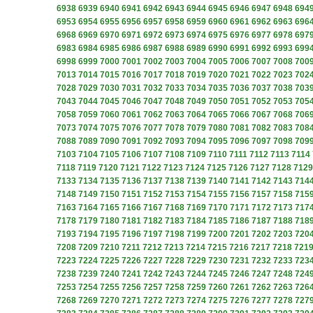
6938
6939
6940
6941
6942
6943
6944
6945
6946
6947
6948
694
6953
6954
6955
6956
6957
6958
6959
6960
6961
6962
6963
696
6968
6969
6970
6971
6972
6973
6974
6975
6976
6977
6978
697
6983
6984
6985
6986
6987
6988
6989
6990
6991
6992
6993
699
6998
6999
7000
7001
7002
7003
7004
7005
7006
7007
7008
700
7013
7014
7015
7016
7017
7018
7019
7020
7021
7022
7023
702
7028
7029
7030
7031
7032
7033
7034
7035
7036
7037
7038
703
7043
7044
7045
7046
7047
7048
7049
7050
7051
7052
7053
705
7058
7059
7060
7061
7062
7063
7064
7065
7066
7067
7068
706
7073
7074
7075
7076
7077
7078
7079
7080
7081
7082
7083
708
7088
7089
7090
7091
7092
7093
7094
7095
7096
7097
7098
709
7103
7104
7105
7106
7107
7108
7109
7110
7111
7112
7113
7114
7118
7119
7120
7121
7122
7123
7124
7125
7126
7127
7128
7129
7133
7134
7135
7136
7137
7138
7139
7140
7141
7142
7143
714
7148
7149
7150
7151
7152
7153
7154
7155
7156
7157
7158
715
7163
7164
7165
7166
7167
7168
7169
7170
7171
7172
7173
717
7178
7179
7180
7181
7182
7183
7184
7185
7186
7187
7188
718
7193
7194
7195
7196
7197
7198
7199
7200
7201
7202
7203
720
7208
7209
7210
7211
7212
7213
7214
7215
7216
7217
7218
721
7223
7224
7225
7226
7227
7228
7229
7230
7231
7232
7233
723
7238
7239
7240
7241
7242
7243
7244
7245
7246
7247
7248
724
7253
7254
7255
7256
7257
7258
7259
7260
7261
7262
7263
726
7268
7269
7270
7271
7272
7273
7274
7275
7276
7277
7278
727