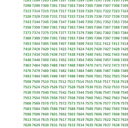
7283
7284
7285
7286
7287
7288
7289
7290
7291
7292
7293
729
7298
7299
7300
7301
7302
7303
7304
7305
7306
7307
7308
730
7313
7314
7315
7316
7317
7318
7319
7320
7321
7322
7323
732
7328
7329
7330
7331
7332
7333
7334
7335
7336
7337
7338
733
7343
7344
7345
7346
7347
7348
7349
7350
7351
7352
7353
735
7358
7359
7360
7361
7362
7363
7364
7365
7366
7367
7368
736
7373
7374
7375
7376
7377
7378
7379
7380
7381
7382
7383
738
7388
7389
7390
7391
7392
7393
7394
7395
7396
7397
7398
739
7403
7404
7405
7406
7407
7408
7409
7410
7411
7412
7413
741
7418
7419
7420
7421
7422
7423
7424
7425
7426
7427
7428
742
7433
7434
7435
7436
7437
7438
7439
7440
7441
7442
7443
744
7448
7449
7450
7451
7452
7453
7454
7455
7456
7457
7458
745
7463
7464
7465
7466
7467
7468
7469
7470
7471
7472
7473
747
7478
7479
7480
7481
7482
7483
7484
7485
7486
7487
7488
748
7493
7494
7495
7496
7497
7498
7499
7500
7501
7502
7503
750
7508
7509
7510
7511
7512
7513
7514
7515
7516
7517
7518
751
7523
7524
7525
7526
7527
7528
7529
7530
7531
7532
7533
753
7538
7539
7540
7541
7542
7543
7544
7545
7546
7547
7548
754
7553
7554
7555
7556
7557
7558
7559
7560
7561
7562
7563
756
7568
7569
7570
7571
7572
7573
7574
7575
7576
7577
7578
757
7583
7584
7585
7586
7587
7588
7589
7590
7591
7592
7593
759
7598
7599
7600
7601
7602
7603
7604
7605
7606
7607
7608
760
7613
7614
7615
7616
7617
7618
7619
7620
7621
7622
7623
762
7628
7629
7630
7631
7632
7633
7634
7635
7636
7637
7638
763