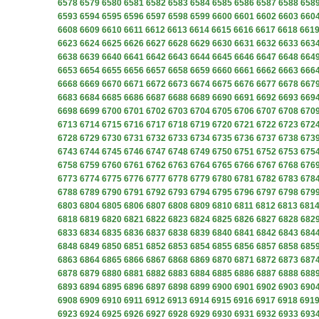
6578
6579
6580
6581
6582
6583
6584
6585
6586
6587
6588
658
6593
6594
6595
6596
6597
6598
6599
6600
6601
6602
6603
660
6608
6609
6610
6611
6612
6613
6614
6615
6616
6617
6618
661
6623
6624
6625
6626
6627
6628
6629
6630
6631
6632
6633
663
6638
6639
6640
6641
6642
6643
6644
6645
6646
6647
6648
664
6653
6654
6655
6656
6657
6658
6659
6660
6661
6662
6663
666
6668
6669
6670
6671
6672
6673
6674
6675
6676
6677
6678
667
6683
6684
6685
6686
6687
6688
6689
6690
6691
6692
6693
669
6698
6699
6700
6701
6702
6703
6704
6705
6706
6707
6708
670
6713
6714
6715
6716
6717
6718
6719
6720
6721
6722
6723
672
6728
6729
6730
6731
6732
6733
6734
6735
6736
6737
6738
673
6743
6744
6745
6746
6747
6748
6749
6750
6751
6752
6753
675
6758
6759
6760
6761
6762
6763
6764
6765
6766
6767
6768
676
6773
6774
6775
6776
6777
6778
6779
6780
6781
6782
6783
678
6788
6789
6790
6791
6792
6793
6794
6795
6796
6797
6798
679
6803
6804
6805
6806
6807
6808
6809
6810
6811
6812
6813
681
6818
6819
6820
6821
6822
6823
6824
6825
6826
6827
6828
682
6833
6834
6835
6836
6837
6838
6839
6840
6841
6842
6843
684
6848
6849
6850
6851
6852
6853
6854
6855
6856
6857
6858
685
6863
6864
6865
6866
6867
6868
6869
6870
6871
6872
6873
687
6878
6879
6880
6881
6882
6883
6884
6885
6886
6887
6888
688
6893
6894
6895
6896
6897
6898
6899
6900
6901
6902
6903
690
6908
6909
6910
6911
6912
6913
6914
6915
6916
6917
6918
691
6923
6924
6925
6926
6927
6928
6929
6930
6931
6932
6933
693