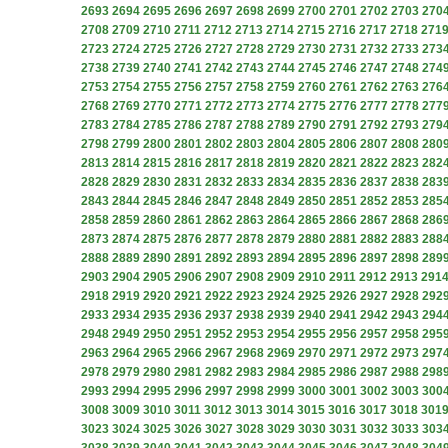
2693
2694
2695
2696
2697
2698
2699
2700
2701
2702
2703
270
2708
2709
2710
2711
2712
2713
2714
2715
2716
2717
2718
271
2723
2724
2725
2726
2727
2728
2729
2730
2731
2732
2733
273
2738
2739
2740
2741
2742
2743
2744
2745
2746
2747
2748
274
2753
2754
2755
2756
2757
2758
2759
2760
2761
2762
2763
276
2768
2769
2770
2771
2772
2773
2774
2775
2776
2777
2778
277
2783
2784
2785
2786
2787
2788
2789
2790
2791
2792
2793
279
2798
2799
2800
2801
2802
2803
2804
2805
2806
2807
2808
280
2813
2814
2815
2816
2817
2818
2819
2820
2821
2822
2823
282
2828
2829
2830
2831
2832
2833
2834
2835
2836
2837
2838
283
2843
2844
2845
2846
2847
2848
2849
2850
2851
2852
2853
285
2858
2859
2860
2861
2862
2863
2864
2865
2866
2867
2868
286
2873
2874
2875
2876
2877
2878
2879
2880
2881
2882
2883
288
2888
2889
2890
2891
2892
2893
2894
2895
2896
2897
2898
289
2903
2904
2905
2906
2907
2908
2909
2910
2911
2912
2913
291
2918
2919
2920
2921
2922
2923
2924
2925
2926
2927
2928
292
2933
2934
2935
2936
2937
2938
2939
2940
2941
2942
2943
294
2948
2949
2950
2951
2952
2953
2954
2955
2956
2957
2958
295
2963
2964
2965
2966
2967
2968
2969
2970
2971
2972
2973
297
2978
2979
2980
2981
2982
2983
2984
2985
2986
2987
2988
298
2993
2994
2995
2996
2997
2998
2999
3000
3001
3002
3003
300
3008
3009
3010
3011
3012
3013
3014
3015
3016
3017
3018
301
3023
3024
3025
3026
3027
3028
3029
3030
3031
3032
3033
303