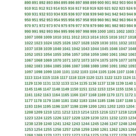
890
891
892
893
894
895
896
897
898
899
900
901
902
903
904
9
910
911
912
913
914
915
916
917
918
919
920
921
922
923
924
9
930
931
932
933
934
935
936
937
938
939
940
941
942
943
944
9
950
951
952
953
954
955
956
957
958
959
960
961
962
963
964
9
970
971
972
973
974
975
976
977
978
979
980
981
982
983
984
9
990
991
992
993
994
995
996
997
998
999
1000
1001
1002
1003
1007
1008
1009
1010
1011
1012
1013
1014
1015
1016
1017
101
1022
1023
1024
1025
1026
1027
1028
1029
1030
1031
1032
103
1037
1038
1039
1040
1041
1042
1043
1044
1045
1046
1047
104
1052
1053
1054
1055
1056
1057
1058
1059
1060
1061
1062
106
1067
1068
1069
1070
1071
1072
1073
1074
1075
1076
1077
107
1082
1083
1084
1085
1086
1087
1088
1089
1090
1091
1092
109
1097
1098
1099
1100
1101
1102
1103
1104
1105
1106
1107
1108
1113
1114
1115
1116
1117
1118
1119
1120
1121
1122
1123
1124
11
1129
1130
1131
1132
1133
1134
1135
1136
1137
1138
1139
1140
1
1145
1146
1147
1148
1149
1150
1151
1152
1153
1154
1155
1156
1
1161
1162
1163
1164
1165
1166
1167
1168
1169
1170
1171
1172
1
1177
1178
1179
1180
1181
1182
1183
1184
1185
1186
1187
1188
1
1193
1194
1195
1196
1197
1198
1199
1200
1201
1202
1203
1204
1208
1209
1210
1211
1212
1213
1214
1215
1216
1217
1218
121
1223
1224
1225
1226
1227
1228
1229
1230
1231
1232
1233
123
1238
1239
1240
1241
1242
1243
1244
1245
1246
1247
1248
124
1253
1254
1255
1256
1257
1258
1259
1260
1261
1262
1263
126
1268
1269
1270
1271
1272
1273
1274
1275
1276
1277
1278
127