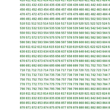
410
411
412
413
414
415
416
417
418
419
420
421
422
423
424
4
430
431
432
433
434
435
436
437
438
439
440
441
442
443
444
4
450
451
452
453
454
455
456
457
458
459
460
461
462
463
464
4
470
471
472
473
474
475
476
477
478
479
480
481
482
483
484
4
490
491
492
493
494
495
496
497
498
499
500
501
502
503
504
5
510
511
512
513
514
515
516
517
518
519
520
521
522
523
524
5
530
531
532
533
534
535
536
537
538
539
540
541
542
543
544
5
550
551
552
553
554
555
556
557
558
559
560
561
562
563
564
5
570
571
572
573
574
575
576
577
578
579
580
581
582
583
584
5
590
591
592
593
594
595
596
597
598
599
600
601
602
603
604
6
610
611
612
613
614
615
616
617
618
619
620
621
622
623
624
6
630
631
632
633
634
635
636
637
638
639
640
641
642
643
644
6
650
651
652
653
654
655
656
657
658
659
660
661
662
663
664
6
670
671
672
673
674
675
676
677
678
679
680
681
682
683
684
6
690
691
692
693
694
695
696
697
698
699
700
701
702
703
704
7
710
711
712
713
714
715
716
717
718
719
720
721
722
723
724
7
730
731
732
733
734
735
736
737
738
739
740
741
742
743
744
7
750
751
752
753
754
755
756
757
758
759
760
761
762
763
764
7
770
771
772
773
774
775
776
777
778
779
780
781
782
783
784
7
790
791
792
793
794
795
796
797
798
799
800
801
802
803
804
8
810
811
812
813
814
815
816
817
818
819
820
821
822
823
824
8
830
831
832
833
834
835
836
837
838
839
840
841
842
843
844
8
850
851
852
853
854
855
856
857
858
859
860
861
862
863
864
8
870
871
872
873
874
875
876
877
878
879
880
881
882
883
884
8