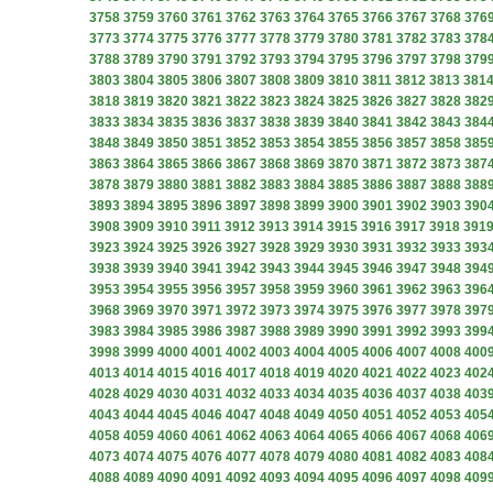
3758
3759
3760
3761
3762
3763
3764
3765
3766
3767
3768
376
3773
3774
3775
3776
3777
3778
3779
3780
3781
3782
3783
378
3788
3789
3790
3791
3792
3793
3794
3795
3796
3797
3798
379
3803
3804
3805
3806
3807
3808
3809
3810
3811
3812
3813
381
3818
3819
3820
3821
3822
3823
3824
3825
3826
3827
3828
382
3833
3834
3835
3836
3837
3838
3839
3840
3841
3842
3843
384
3848
3849
3850
3851
3852
3853
3854
3855
3856
3857
3858
385
3863
3864
3865
3866
3867
3868
3869
3870
3871
3872
3873
387
3878
3879
3880
3881
3882
3883
3884
3885
3886
3887
3888
388
3893
3894
3895
3896
3897
3898
3899
3900
3901
3902
3903
390
3908
3909
3910
3911
3912
3913
3914
3915
3916
3917
3918
391
3923
3924
3925
3926
3927
3928
3929
3930
3931
3932
3933
393
3938
3939
3940
3941
3942
3943
3944
3945
3946
3947
3948
394
3953
3954
3955
3956
3957
3958
3959
3960
3961
3962
3963
396
3968
3969
3970
3971
3972
3973
3974
3975
3976
3977
3978
397
3983
3984
3985
3986
3987
3988
3989
3990
3991
3992
3993
399
3998
3999
4000
4001
4002
4003
4004
4005
4006
4007
4008
400
4013
4014
4015
4016
4017
4018
4019
4020
4021
4022
4023
402
4028
4029
4030
4031
4032
4033
4034
4035
4036
4037
4038
403
4043
4044
4045
4046
4047
4048
4049
4050
4051
4052
4053
405
4058
4059
4060
4061
4062
4063
4064
4065
4066
4067
4068
406
4073
4074
4075
4076
4077
4078
4079
4080
4081
4082
4083
408
4088
4089
4090
4091
4092
4093
4094
4095
4096
4097
4098
409