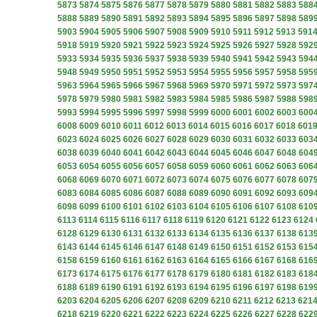
5873
5874
5875
5876
5877
5878
5879
5880
5881
5882
5883
588
5888
5889
5890
5891
5892
5893
5894
5895
5896
5897
5898
589
5903
5904
5905
5906
5907
5908
5909
5910
5911
5912
5913
591
5918
5919
5920
5921
5922
5923
5924
5925
5926
5927
5928
592
5933
5934
5935
5936
5937
5938
5939
5940
5941
5942
5943
594
5948
5949
5950
5951
5952
5953
5954
5955
5956
5957
5958
595
5963
5964
5965
5966
5967
5968
5969
5970
5971
5972
5973
597
5978
5979
5980
5981
5982
5983
5984
5985
5986
5987
5988
598
5993
5994
5995
5996
5997
5998
5999
6000
6001
6002
6003
600
6008
6009
6010
6011
6012
6013
6014
6015
6016
6017
6018
601
6023
6024
6025
6026
6027
6028
6029
6030
6031
6032
6033
603
6038
6039
6040
6041
6042
6043
6044
6045
6046
6047
6048
604
6053
6054
6055
6056
6057
6058
6059
6060
6061
6062
6063
606
6068
6069
6070
6071
6072
6073
6074
6075
6076
6077
6078
607
6083
6084
6085
6086
6087
6088
6089
6090
6091
6092
6093
609
6098
6099
6100
6101
6102
6103
6104
6105
6106
6107
6108
610
6113
6114
6115
6116
6117
6118
6119
6120
6121
6122
6123
6124
6128
6129
6130
6131
6132
6133
6134
6135
6136
6137
6138
613
6143
6144
6145
6146
6147
6148
6149
6150
6151
6152
6153
615
6158
6159
6160
6161
6162
6163
6164
6165
6166
6167
6168
616
6173
6174
6175
6176
6177
6178
6179
6180
6181
6182
6183
618
6188
6189
6190
6191
6192
6193
6194
6195
6196
6197
6198
619
6203
6204
6205
6206
6207
6208
6209
6210
6211
6212
6213
621
6218
6219
6220
6221
6222
6223
6224
6225
6226
6227
6228
622