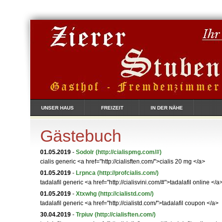
UNSER HAUS
FREIZEIT
IN DER NÄHE
Gästebuch
01.05.2019
-
Sodolr
(http://cialispmg.com/#)
cialis generic <a href="http://cialisften.com/">cialis 20 mg </a>
01.05.2019
-
Lrpnca
(http://profcialis.com/)
tadalafil generic <a href="http://cialisvini.com/#">tadalafil online </a
01.05.2019
-
Xtxwhg
(http://cialistd.com/)
tadalafil generic <a href="http://cialistd.com/">tadalafil coupon </a>
30.04.2019
-
Trpiuv
(http://cialisften.com/)