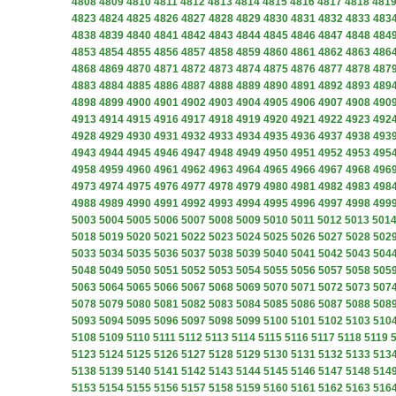
4808
4809
4810
4811
4812
4813
4814
4815
4816
4817
4818
481
4823
4824
4825
4826
4827
4828
4829
4830
4831
4832
4833
483
4838
4839
4840
4841
4842
4843
4844
4845
4846
4847
4848
484
4853
4854
4855
4856
4857
4858
4859
4860
4861
4862
4863
486
4868
4869
4870
4871
4872
4873
4874
4875
4876
4877
4878
487
4883
4884
4885
4886
4887
4888
4889
4890
4891
4892
4893
489
4898
4899
4900
4901
4902
4903
4904
4905
4906
4907
4908
490
4913
4914
4915
4916
4917
4918
4919
4920
4921
4922
4923
492
4928
4929
4930
4931
4932
4933
4934
4935
4936
4937
4938
493
4943
4944
4945
4946
4947
4948
4949
4950
4951
4952
4953
495
4958
4959
4960
4961
4962
4963
4964
4965
4966
4967
4968
496
4973
4974
4975
4976
4977
4978
4979
4980
4981
4982
4983
498
4988
4989
4990
4991
4992
4993
4994
4995
4996
4997
4998
499
5003
5004
5005
5006
5007
5008
5009
5010
5011
5012
5013
501
5018
5019
5020
5021
5022
5023
5024
5025
5026
5027
5028
502
5033
5034
5035
5036
5037
5038
5039
5040
5041
5042
5043
504
5048
5049
5050
5051
5052
5053
5054
5055
5056
5057
5058
505
5063
5064
5065
5066
5067
5068
5069
5070
5071
5072
5073
507
5078
5079
5080
5081
5082
5083
5084
5085
5086
5087
5088
508
5093
5094
5095
5096
5097
5098
5099
5100
5101
5102
5103
510
5108
5109
5110
5111
5112
5113
5114
5115
5116
5117
5118
5119
5123
5124
5125
5126
5127
5128
5129
5130
5131
5132
5133
513
5138
5139
5140
5141
5142
5143
5144
5145
5146
5147
5148
514
5153
5154
5155
5156
5157
5158
5159
5160
5161
5162
5163
516