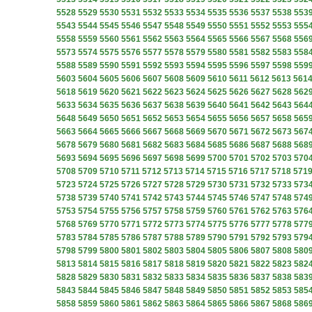
5528
5529
5530
5531
5532
5533
5534
5535
5536
5537
5538
553
5543
5544
5545
5546
5547
5548
5549
5550
5551
5552
5553
555
5558
5559
5560
5561
5562
5563
5564
5565
5566
5567
5568
556
5573
5574
5575
5576
5577
5578
5579
5580
5581
5582
5583
558
5588
5589
5590
5591
5592
5593
5594
5595
5596
5597
5598
559
5603
5604
5605
5606
5607
5608
5609
5610
5611
5612
5613
561
5618
5619
5620
5621
5622
5623
5624
5625
5626
5627
5628
562
5633
5634
5635
5636
5637
5638
5639
5640
5641
5642
5643
564
5648
5649
5650
5651
5652
5653
5654
5655
5656
5657
5658
565
5663
5664
5665
5666
5667
5668
5669
5670
5671
5672
5673
567
5678
5679
5680
5681
5682
5683
5684
5685
5686
5687
5688
568
5693
5694
5695
5696
5697
5698
5699
5700
5701
5702
5703
570
5708
5709
5710
5711
5712
5713
5714
5715
5716
5717
5718
571
5723
5724
5725
5726
5727
5728
5729
5730
5731
5732
5733
573
5738
5739
5740
5741
5742
5743
5744
5745
5746
5747
5748
574
5753
5754
5755
5756
5757
5758
5759
5760
5761
5762
5763
576
5768
5769
5770
5771
5772
5773
5774
5775
5776
5777
5778
577
5783
5784
5785
5786
5787
5788
5789
5790
5791
5792
5793
579
5798
5799
5800
5801
5802
5803
5804
5805
5806
5807
5808
580
5813
5814
5815
5816
5817
5818
5819
5820
5821
5822
5823
582
5828
5829
5830
5831
5832
5833
5834
5835
5836
5837
5838
583
5843
5844
5845
5846
5847
5848
5849
5850
5851
5852
5853
585
5858
5859
5860
5861
5862
5863
5864
5865
5866
5867
5868
586