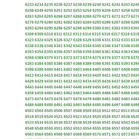
6233
6234
6235
6236
6237
6238
6239
6240
6241
6242
6243
624
6248
6249
6250
6251
6252
6253
6254
6255
6256
6257
6258
625
6263
6264
6265
6266
6267
6268
6269
6270
6271
6272
6273
627
6278
6279
6280
6281
6282
6283
6284
6285
6286
6287
6288
628
6293
6294
6295
6296
6297
6298
6299
6300
6301
6302
6303
630
6308
6309
6310
6311
6312
6313
6314
6315
6316
6317
6318
631
6323
6324
6325
6326
6327
6328
6329
6330
6331
6332
6333
633
6338
6339
6340
6341
6342
6343
6344
6345
6346
6347
6348
634
6353
6354
6355
6356
6357
6358
6359
6360
6361
6362
6363
636
6368
6369
6370
6371
6372
6373
6374
6375
6376
6377
6378
637
6383
6384
6385
6386
6387
6388
6389
6390
6391
6392
6393
639
6398
6399
6400
6401
6402
6403
6404
6405
6406
6407
6408
640
6413
6414
6415
6416
6417
6418
6419
6420
6421
6422
6423
642
6428
6429
6430
6431
6432
6433
6434
6435
6436
6437
6438
643
6443
6444
6445
6446
6447
6448
6449
6450
6451
6452
6453
645
6458
6459
6460
6461
6462
6463
6464
6465
6466
6467
6468
646
6473
6474
6475
6476
6477
6478
6479
6480
6481
6482
6483
648
6488
6489
6490
6491
6492
6493
6494
6495
6496
6497
6498
649
6503
6504
6505
6506
6507
6508
6509
6510
6511
6512
6513
651
6518
6519
6520
6521
6522
6523
6524
6525
6526
6527
6528
652
6533
6534
6535
6536
6537
6538
6539
6540
6541
6542
6543
654
6548
6549
6550
6551
6552
6553
6554
6555
6556
6557
6558
655
6563
6564
6565
6566
6567
6568
6569
6570
6571
6572
6573
657