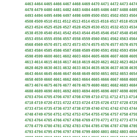
4463
4464
4465
4466
4467
4468
4469
4470
4471
4472
4473
447
4478
4479
4480
4481
4482
4483
4484
4485
4486
4487
4488
448
4493
4494
4495
4496
4497
4498
4499
4500
4501
4502
4503
450
4508
4509
4510
4511
4512
4513
4514
4515
4516
4517
4518
451
4523
4524
4525
4526
4527
4528
4529
4530
4531
4532
4533
453
4538
4539
4540
4541
4542
4543
4544
4545
4546
4547
4548
454
4553
4554
4555
4556
4557
4558
4559
4560
4561
4562
4563
456
4568
4569
4570
4571
4572
4573
4574
4575
4576
4577
4578
457
4583
4584
4585
4586
4587
4588
4589
4590
4591
4592
4593
459
4598
4599
4600
4601
4602
4603
4604
4605
4606
4607
4608
460
4613
4614
4615
4616
4617
4618
4619
4620
4621
4622
4623
462
4628
4629
4630
4631
4632
4633
4634
4635
4636
4637
4638
463
4643
4644
4645
4646
4647
4648
4649
4650
4651
4652
4653
465
4658
4659
4660
4661
4662
4663
4664
4665
4666
4667
4668
466
4673
4674
4675
4676
4677
4678
4679
4680
4681
4682
4683
468
4688
4689
4690
4691
4692
4693
4694
4695
4696
4697
4698
469
4703
4704
4705
4706
4707
4708
4709
4710
4711
4712
4713
471
4718
4719
4720
4721
4722
4723
4724
4725
4726
4727
4728
472
4733
4734
4735
4736
4737
4738
4739
4740
4741
4742
4743
474
4748
4749
4750
4751
4752
4753
4754
4755
4756
4757
4758
475
4763
4764
4765
4766
4767
4768
4769
4770
4771
4772
4773
477
4778
4779
4780
4781
4782
4783
4784
4785
4786
4787
4788
478
4793
4794
4795
4796
4797
4798
4799
4800
4801
4802
4803
480