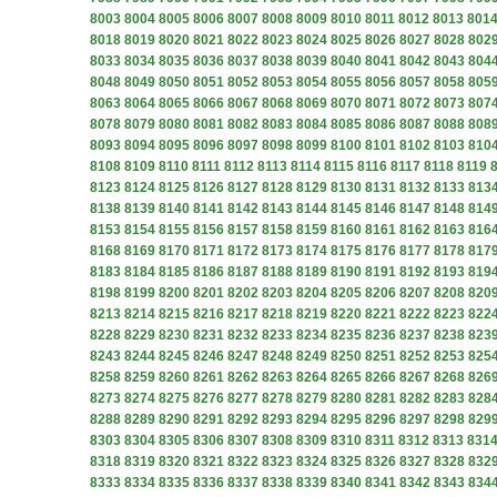
8003
8004
8005
8006
8007
8008
8009
8010
8011
8012
8013
801
8018
8019
8020
8021
8022
8023
8024
8025
8026
8027
8028
802
8033
8034
8035
8036
8037
8038
8039
8040
8041
8042
8043
804
8048
8049
8050
8051
8052
8053
8054
8055
8056
8057
8058
805
8063
8064
8065
8066
8067
8068
8069
8070
8071
8072
8073
807
8078
8079
8080
8081
8082
8083
8084
8085
8086
8087
8088
808
8093
8094
8095
8096
8097
8098
8099
8100
8101
8102
8103
810
8108
8109
8110
8111
8112
8113
8114
8115
8116
8117
8118
8119
8123
8124
8125
8126
8127
8128
8129
8130
8131
8132
8133
813
8138
8139
8140
8141
8142
8143
8144
8145
8146
8147
8148
814
8153
8154
8155
8156
8157
8158
8159
8160
8161
8162
8163
816
8168
8169
8170
8171
8172
8173
8174
8175
8176
8177
8178
817
8183
8184
8185
8186
8187
8188
8189
8190
8191
8192
8193
819
8198
8199
8200
8201
8202
8203
8204
8205
8206
8207
8208
820
8213
8214
8215
8216
8217
8218
8219
8220
8221
8222
8223
822
8228
8229
8230
8231
8232
8233
8234
8235
8236
8237
8238
823
8243
8244
8245
8246
8247
8248
8249
8250
8251
8252
8253
825
8258
8259
8260
8261
8262
8263
8264
8265
8266
8267
8268
826
8273
8274
8275
8276
8277
8278
8279
8280
8281
8282
8283
828
8288
8289
8290
8291
8292
8293
8294
8295
8296
8297
8298
829
8303
8304
8305
8306
8307
8308
8309
8310
8311
8312
8313
831
8318
8319
8320
8321
8322
8323
8324
8325
8326
8327
8328
832
8333
8334
8335
8336
8337
8338
8339
8340
8341
8342
8343
834