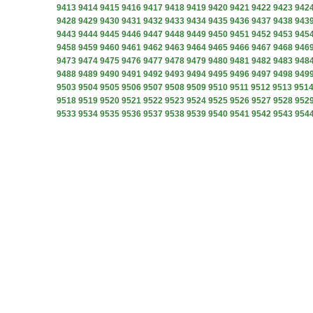
9413
9414
9415
9416
9417
9418
9419
9420
9421
9422
9423
942
9428
9429
9430
9431
9432
9433
9434
9435
9436
9437
9438
943
9443
9444
9445
9446
9447
9448
9449
9450
9451
9452
9453
945
9458
9459
9460
9461
9462
9463
9464
9465
9466
9467
9468
946
9473
9474
9475
9476
9477
9478
9479
9480
9481
9482
9483
948
9488
9489
9490
9491
9492
9493
9494
9495
9496
9497
9498
949
9503
9504
9505
9506
9507
9508
9509
9510
9511
9512
9513
951
9518
9519
9520
9521
9522
9523
9524
9525
9526
9527
9528
952
9533
9534
9535
9536
9537
9538
9539
9540
9541
9542
9543
954