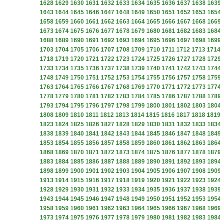
1628
1629
1630
1631
1632
1633
1634
1635
1636
1637
1638
163
1643
1644
1645
1646
1647
1648
1649
1650
1651
1652
1653
165
1658
1659
1660
1661
1662
1663
1664
1665
1666
1667
1668
166
1673
1674
1675
1676
1677
1678
1679
1680
1681
1682
1683
168
1688
1689
1690
1691
1692
1693
1694
1695
1696
1697
1698
169
1703
1704
1705
1706
1707
1708
1709
1710
1711
1712
1713
171
1718
1719
1720
1721
1722
1723
1724
1725
1726
1727
1728
172
1733
1734
1735
1736
1737
1738
1739
1740
1741
1742
1743
174
1748
1749
1750
1751
1752
1753
1754
1755
1756
1757
1758
175
1763
1764
1765
1766
1767
1768
1769
1770
1771
1772
1773
177
1778
1779
1780
1781
1782
1783
1784
1785
1786
1787
1788
178
1793
1794
1795
1796
1797
1798
1799
1800
1801
1802
1803
180
1808
1809
1810
1811
1812
1813
1814
1815
1816
1817
1818
181
1823
1824
1825
1826
1827
1828
1829
1830
1831
1832
1833
183
1838
1839
1840
1841
1842
1843
1844
1845
1846
1847
1848
184
1853
1854
1855
1856
1857
1858
1859
1860
1861
1862
1863
186
1868
1869
1870
1871
1872
1873
1874
1875
1876
1877
1878
187
1883
1884
1885
1886
1887
1888
1889
1890
1891
1892
1893
189
1898
1899
1900
1901
1902
1903
1904
1905
1906
1907
1908
190
1913
1914
1915
1916
1917
1918
1919
1920
1921
1922
1923
192
1928
1929
1930
1931
1932
1933
1934
1935
1936
1937
1938
193
1943
1944
1945
1946
1947
1948
1949
1950
1951
1952
1953
195
1958
1959
1960
1961
1962
1963
1964
1965
1966
1967
1968
196
1973
1974
1975
1976
1977
1978
1979
1980
1981
1982
1983
198