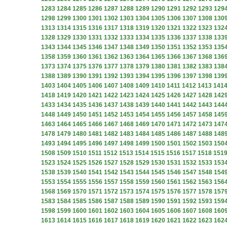
1283
1284
1285
1286
1287
1288
1289
1290
1291
1292
1293
129
1298
1299
1300
1301
1302
1303
1304
1305
1306
1307
1308
130
1313
1314
1315
1316
1317
1318
1319
1320
1321
1322
1323
132
1328
1329
1330
1331
1332
1333
1334
1335
1336
1337
1338
133
1343
1344
1345
1346
1347
1348
1349
1350
1351
1352
1353
135
1358
1359
1360
1361
1362
1363
1364
1365
1366
1367
1368
136
1373
1374
1375
1376
1377
1378
1379
1380
1381
1382
1383
138
1388
1389
1390
1391
1392
1393
1394
1395
1396
1397
1398
139
1403
1404
1405
1406
1407
1408
1409
1410
1411
1412
1413
141
1418
1419
1420
1421
1422
1423
1424
1425
1426
1427
1428
142
1433
1434
1435
1436
1437
1438
1439
1440
1441
1442
1443
144
1448
1449
1450
1451
1452
1453
1454
1455
1456
1457
1458
145
1463
1464
1465
1466
1467
1468
1469
1470
1471
1472
1473
147
1478
1479
1480
1481
1482
1483
1484
1485
1486
1487
1488
148
1493
1494
1495
1496
1497
1498
1499
1500
1501
1502
1503
150
1508
1509
1510
1511
1512
1513
1514
1515
1516
1517
1518
151
1523
1524
1525
1526
1527
1528
1529
1530
1531
1532
1533
153
1538
1539
1540
1541
1542
1543
1544
1545
1546
1547
1548
154
1553
1554
1555
1556
1557
1558
1559
1560
1561
1562
1563
156
1568
1569
1570
1571
1572
1573
1574
1575
1576
1577
1578
157
1583
1584
1585
1586
1587
1588
1589
1590
1591
1592
1593
159
1598
1599
1600
1601
1602
1603
1604
1605
1606
1607
1608
160
1613
1614
1615
1616
1617
1618
1619
1620
1621
1622
1623
162