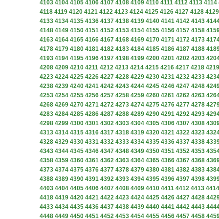
4103
4104
4105
4106
4107
4108
4109
4110
4111
4112
4113
4114
4118
4119
4120
4121
4122
4123
4124
4125
4126
4127
4128
4129
4133
4134
4135
4136
4137
4138
4139
4140
4141
4142
4143
414
4148
4149
4150
4151
4152
4153
4154
4155
4156
4157
4158
415
4163
4164
4165
4166
4167
4168
4169
4170
4171
4172
4173
417
4178
4179
4180
4181
4182
4183
4184
4185
4186
4187
4188
418
4193
4194
4195
4196
4197
4198
4199
4200
4201
4202
4203
420
4208
4209
4210
4211
4212
4213
4214
4215
4216
4217
4218
421
4223
4224
4225
4226
4227
4228
4229
4230
4231
4232
4233
423
4238
4239
4240
4241
4242
4243
4244
4245
4246
4247
4248
424
4253
4254
4255
4256
4257
4258
4259
4260
4261
4262
4263
426
4268
4269
4270
4271
4272
4273
4274
4275
4276
4277
4278
427
4283
4284
4285
4286
4287
4288
4289
4290
4291
4292
4293
429
4298
4299
4300
4301
4302
4303
4304
4305
4306
4307
4308
430
4313
4314
4315
4316
4317
4318
4319
4320
4321
4322
4323
432
4328
4329
4330
4331
4332
4333
4334
4335
4336
4337
4338
433
4343
4344
4345
4346
4347
4348
4349
4350
4351
4352
4353
435
4358
4359
4360
4361
4362
4363
4364
4365
4366
4367
4368
436
4373
4374
4375
4376
4377
4378
4379
4380
4381
4382
4383
438
4388
4389
4390
4391
4392
4393
4394
4395
4396
4397
4398
439
4403
4404
4405
4406
4407
4408
4409
4410
4411
4412
4413
441
4418
4419
4420
4421
4422
4423
4424
4425
4426
4427
4428
442
4433
4434
4435
4436
4437
4438
4439
4440
4441
4442
4443
444
4448
4449
4450
4451
4452
4453
4454
4455
4456
4457
4458
445