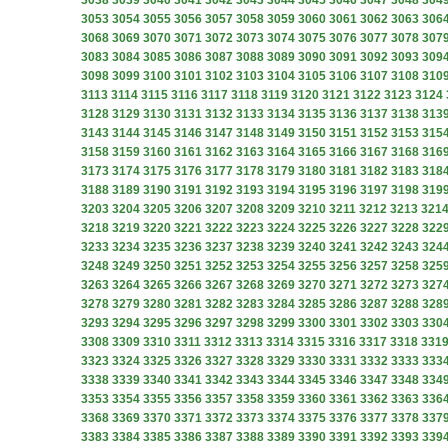
3038
3039
3040
3041
3042
3043
3044
3045
3046
3047
3048
304
3053
3054
3055
3056
3057
3058
3059
3060
3061
3062
3063
306
3068
3069
3070
3071
3072
3073
3074
3075
3076
3077
3078
307
3083
3084
3085
3086
3087
3088
3089
3090
3091
3092
3093
309
3098
3099
3100
3101
3102
3103
3104
3105
3106
3107
3108
310
3113
3114
3115
3116
3117
3118
3119
3120
3121
3122
3123
3124
3128
3129
3130
3131
3132
3133
3134
3135
3136
3137
3138
313
3143
3144
3145
3146
3147
3148
3149
3150
3151
3152
3153
315
3158
3159
3160
3161
3162
3163
3164
3165
3166
3167
3168
316
3173
3174
3175
3176
3177
3178
3179
3180
3181
3182
3183
318
3188
3189
3190
3191
3192
3193
3194
3195
3196
3197
3198
319
3203
3204
3205
3206
3207
3208
3209
3210
3211
3212
3213
321
3218
3219
3220
3221
3222
3223
3224
3225
3226
3227
3228
322
3233
3234
3235
3236
3237
3238
3239
3240
3241
3242
3243
324
3248
3249
3250
3251
3252
3253
3254
3255
3256
3257
3258
325
3263
3264
3265
3266
3267
3268
3269
3270
3271
3272
3273
327
3278
3279
3280
3281
3282
3283
3284
3285
3286
3287
3288
328
3293
3294
3295
3296
3297
3298
3299
3300
3301
3302
3303
330
3308
3309
3310
3311
3312
3313
3314
3315
3316
3317
3318
331
3323
3324
3325
3326
3327
3328
3329
3330
3331
3332
3333
333
3338
3339
3340
3341
3342
3343
3344
3345
3346
3347
3348
334
3353
3354
3355
3356
3357
3358
3359
3360
3361
3362
3363
336
3368
3369
3370
3371
3372
3373
3374
3375
3376
3377
3378
337
3383
3384
3385
3386
3387
3388
3389
3390
3391
3392
3393
339