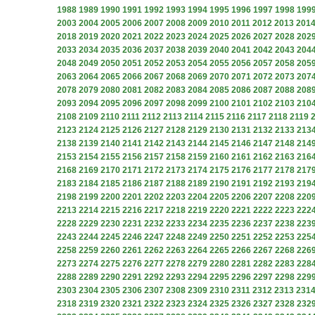
1988
1989
1990
1991
1992
1993
1994
1995
1996
1997
1998
199
2003
2004
2005
2006
2007
2008
2009
2010
2011
2012
2013
201
2018
2019
2020
2021
2022
2023
2024
2025
2026
2027
2028
202
2033
2034
2035
2036
2037
2038
2039
2040
2041
2042
2043
204
2048
2049
2050
2051
2052
2053
2054
2055
2056
2057
2058
205
2063
2064
2065
2066
2067
2068
2069
2070
2071
2072
2073
207
2078
2079
2080
2081
2082
2083
2084
2085
2086
2087
2088
208
2093
2094
2095
2096
2097
2098
2099
2100
2101
2102
2103
210
2108
2109
2110
2111
2112
2113
2114
2115
2116
2117
2118
2119
2123
2124
2125
2126
2127
2128
2129
2130
2131
2132
2133
213
2138
2139
2140
2141
2142
2143
2144
2145
2146
2147
2148
214
2153
2154
2155
2156
2157
2158
2159
2160
2161
2162
2163
216
2168
2169
2170
2171
2172
2173
2174
2175
2176
2177
2178
217
2183
2184
2185
2186
2187
2188
2189
2190
2191
2192
2193
219
2198
2199
2200
2201
2202
2203
2204
2205
2206
2207
2208
220
2213
2214
2215
2216
2217
2218
2219
2220
2221
2222
2223
222
2228
2229
2230
2231
2232
2233
2234
2235
2236
2237
2238
223
2243
2244
2245
2246
2247
2248
2249
2250
2251
2252
2253
225
2258
2259
2260
2261
2262
2263
2264
2265
2266
2267
2268
226
2273
2274
2275
2276
2277
2278
2279
2280
2281
2282
2283
228
2288
2289
2290
2291
2292
2293
2294
2295
2296
2297
2298
229
2303
2304
2305
2306
2307
2308
2309
2310
2311
2312
2313
231
2318
2319
2320
2321
2322
2323
2324
2325
2326
2327
2328
232