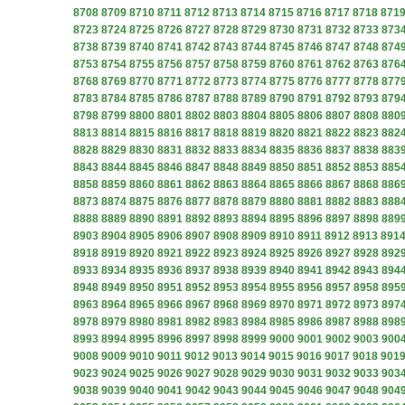
8708
8709
8710
8711
8712
8713
8714
8715
8716
8717
8718
871
8723
8724
8725
8726
8727
8728
8729
8730
8731
8732
8733
873
8738
8739
8740
8741
8742
8743
8744
8745
8746
8747
8748
874
8753
8754
8755
8756
8757
8758
8759
8760
8761
8762
8763
876
8768
8769
8770
8771
8772
8773
8774
8775
8776
8777
8778
877
8783
8784
8785
8786
8787
8788
8789
8790
8791
8792
8793
879
8798
8799
8800
8801
8802
8803
8804
8805
8806
8807
8808
880
8813
8814
8815
8816
8817
8818
8819
8820
8821
8822
8823
882
8828
8829
8830
8831
8832
8833
8834
8835
8836
8837
8838
883
8843
8844
8845
8846
8847
8848
8849
8850
8851
8852
8853
885
8858
8859
8860
8861
8862
8863
8864
8865
8866
8867
8868
886
8873
8874
8875
8876
8877
8878
8879
8880
8881
8882
8883
888
8888
8889
8890
8891
8892
8893
8894
8895
8896
8897
8898
889
8903
8904
8905
8906
8907
8908
8909
8910
8911
8912
8913
891
8918
8919
8920
8921
8922
8923
8924
8925
8926
8927
8928
892
8933
8934
8935
8936
8937
8938
8939
8940
8941
8942
8943
894
8948
8949
8950
8951
8952
8953
8954
8955
8956
8957
8958
895
8963
8964
8965
8966
8967
8968
8969
8970
8971
8972
8973
897
8978
8979
8980
8981
8982
8983
8984
8985
8986
8987
8988
898
8993
8994
8995
8996
8997
8998
8999
9000
9001
9002
9003
900
9008
9009
9010
9011
9012
9013
9014
9015
9016
9017
9018
901
9023
9024
9025
9026
9027
9028
9029
9030
9031
9032
9033
903
9038
9039
9040
9041
9042
9043
9044
9045
9046
9047
9048
904