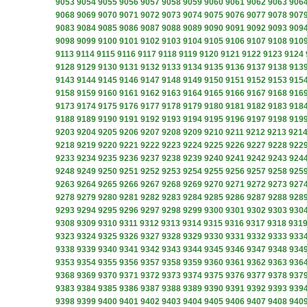
9053
9054
9055
9056
9057
9058
9059
9060
9061
9062
9063
906
9068
9069
9070
9071
9072
9073
9074
9075
9076
9077
9078
907
9083
9084
9085
9086
9087
9088
9089
9090
9091
9092
9093
909
9098
9099
9100
9101
9102
9103
9104
9105
9106
9107
9108
910
9113
9114
9115
9116
9117
9118
9119
9120
9121
9122
9123
9124
9128
9129
9130
9131
9132
9133
9134
9135
9136
9137
9138
913
9143
9144
9145
9146
9147
9148
9149
9150
9151
9152
9153
915
9158
9159
9160
9161
9162
9163
9164
9165
9166
9167
9168
916
9173
9174
9175
9176
9177
9178
9179
9180
9181
9182
9183
918
9188
9189
9190
9191
9192
9193
9194
9195
9196
9197
9198
919
9203
9204
9205
9206
9207
9208
9209
9210
9211
9212
9213
921
9218
9219
9220
9221
9222
9223
9224
9225
9226
9227
9228
922
9233
9234
9235
9236
9237
9238
9239
9240
9241
9242
9243
924
9248
9249
9250
9251
9252
9253
9254
9255
9256
9257
9258
925
9263
9264
9265
9266
9267
9268
9269
9270
9271
9272
9273
927
9278
9279
9280
9281
9282
9283
9284
9285
9286
9287
9288
928
9293
9294
9295
9296
9297
9298
9299
9300
9301
9302
9303
930
9308
9309
9310
9311
9312
9313
9314
9315
9316
9317
9318
931
9323
9324
9325
9326
9327
9328
9329
9330
9331
9332
9333
933
9338
9339
9340
9341
9342
9343
9344
9345
9346
9347
9348
934
9353
9354
9355
9356
9357
9358
9359
9360
9361
9362
9363
936
9368
9369
9370
9371
9372
9373
9374
9375
9376
9377
9378
937
9383
9384
9385
9386
9387
9388
9389
9390
9391
9392
9393
939
9398
9399
9400
9401
9402
9403
9404
9405
9406
9407
9408
940