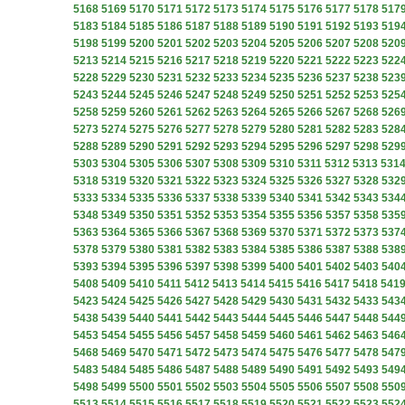
5168
5169
5170
5171
5172
5173
5174
5175
5176
5177
5178
517
5183
5184
5185
5186
5187
5188
5189
5190
5191
5192
5193
519
5198
5199
5200
5201
5202
5203
5204
5205
5206
5207
5208
520
5213
5214
5215
5216
5217
5218
5219
5220
5221
5222
5223
522
5228
5229
5230
5231
5232
5233
5234
5235
5236
5237
5238
523
5243
5244
5245
5246
5247
5248
5249
5250
5251
5252
5253
525
5258
5259
5260
5261
5262
5263
5264
5265
5266
5267
5268
526
5273
5274
5275
5276
5277
5278
5279
5280
5281
5282
5283
528
5288
5289
5290
5291
5292
5293
5294
5295
5296
5297
5298
529
5303
5304
5305
5306
5307
5308
5309
5310
5311
5312
5313
531
5318
5319
5320
5321
5322
5323
5324
5325
5326
5327
5328
532
5333
5334
5335
5336
5337
5338
5339
5340
5341
5342
5343
534
5348
5349
5350
5351
5352
5353
5354
5355
5356
5357
5358
535
5363
5364
5365
5366
5367
5368
5369
5370
5371
5372
5373
537
5378
5379
5380
5381
5382
5383
5384
5385
5386
5387
5388
538
5393
5394
5395
5396
5397
5398
5399
5400
5401
5402
5403
540
5408
5409
5410
5411
5412
5413
5414
5415
5416
5417
5418
541
5423
5424
5425
5426
5427
5428
5429
5430
5431
5432
5433
543
5438
5439
5440
5441
5442
5443
5444
5445
5446
5447
5448
544
5453
5454
5455
5456
5457
5458
5459
5460
5461
5462
5463
546
5468
5469
5470
5471
5472
5473
5474
5475
5476
5477
5478
547
5483
5484
5485
5486
5487
5488
5489
5490
5491
5492
5493
549
5498
5499
5500
5501
5502
5503
5504
5505
5506
5507
5508
550
5513
5514
5515
5516
5517
5518
5519
5520
5521
5522
5523
552