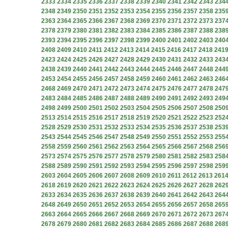
2333
2334
2335
2336
2337
2338
2339
2340
2341
2342
2343
234
2348
2349
2350
2351
2352
2353
2354
2355
2356
2357
2358
235
2363
2364
2365
2366
2367
2368
2369
2370
2371
2372
2373
237
2378
2379
2380
2381
2382
2383
2384
2385
2386
2387
2388
238
2393
2394
2395
2396
2397
2398
2399
2400
2401
2402
2403
240
2408
2409
2410
2411
2412
2413
2414
2415
2416
2417
2418
241
2423
2424
2425
2426
2427
2428
2429
2430
2431
2432
2433
243
2438
2439
2440
2441
2442
2443
2444
2445
2446
2447
2448
244
2453
2454
2455
2456
2457
2458
2459
2460
2461
2462
2463
246
2468
2469
2470
2471
2472
2473
2474
2475
2476
2477
2478
247
2483
2484
2485
2486
2487
2488
2489
2490
2491
2492
2493
249
2498
2499
2500
2501
2502
2503
2504
2505
2506
2507
2508
250
2513
2514
2515
2516
2517
2518
2519
2520
2521
2522
2523
252
2528
2529
2530
2531
2532
2533
2534
2535
2536
2537
2538
253
2543
2544
2545
2546
2547
2548
2549
2550
2551
2552
2553
255
2558
2559
2560
2561
2562
2563
2564
2565
2566
2567
2568
256
2573
2574
2575
2576
2577
2578
2579
2580
2581
2582
2583
258
2588
2589
2590
2591
2592
2593
2594
2595
2596
2597
2598
259
2603
2604
2605
2606
2607
2608
2609
2610
2611
2612
2613
261
2618
2619
2620
2621
2622
2623
2624
2625
2626
2627
2628
262
2633
2634
2635
2636
2637
2638
2639
2640
2641
2642
2643
264
2648
2649
2650
2651
2652
2653
2654
2655
2656
2657
2658
265
2663
2664
2665
2666
2667
2668
2669
2670
2671
2672
2673
267
2678
2679
2680
2681
2682
2683
2684
2685
2686
2687
2688
268