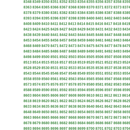
8348
8349
8350
8351
8352
8353
8354
8355
8356
8357
8358
835
8363
8364
8365
8366
8367
8368
8369
8370
8371
8372
8373
837
8378
8379
8380
8381
8382
8383
8384
8385
8386
8387
8388
838
8393
8394
8395
8396
8397
8398
8399
8400
8401
8402
8403
840
8408
8409
8410
8411
8412
8413
8414
8415
8416
8417
8418
841
8423
8424
8425
8426
8427
8428
8429
8430
8431
8432
8433
843
8438
8439
8440
8441
8442
8443
8444
8445
8446
8447
8448
844
8453
8454
8455
8456
8457
8458
8459
8460
8461
8462
8463
846
8468
8469
8470
8471
8472
8473
8474
8475
8476
8477
8478
847
8483
8484
8485
8486
8487
8488
8489
8490
8491
8492
8493
849
8498
8499
8500
8501
8502
8503
8504
8505
8506
8507
8508
850
8513
8514
8515
8516
8517
8518
8519
8520
8521
8522
8523
852
8528
8529
8530
8531
8532
8533
8534
8535
8536
8537
8538
853
8543
8544
8545
8546
8547
8548
8549
8550
8551
8552
8553
855
8558
8559
8560
8561
8562
8563
8564
8565
8566
8567
8568
856
8573
8574
8575
8576
8577
8578
8579
8580
8581
8582
8583
858
8588
8589
8590
8591
8592
8593
8594
8595
8596
8597
8598
859
8603
8604
8605
8606
8607
8608
8609
8610
8611
8612
8613
861
8618
8619
8620
8621
8622
8623
8624
8625
8626
8627
8628
862
8633
8634
8635
8636
8637
8638
8639
8640
8641
8642
8643
864
8648
8649
8650
8651
8652
8653
8654
8655
8656
8657
8658
865
8663
8664
8665
8666
8667
8668
8669
8670
8671
8672
8673
867
8678
8679
8680
8681
8682
8683
8684
8685
8686
8687
8688
868
8693
8694
8695
8696
8697
8698
8699
8700
8701
8702
8703
870