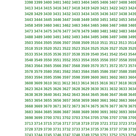
3398
3399
3400
3401
3402
3403
3404
3405
3406
3407
3408
340
3413
3414
3415
3416
3417
3418
3419
3420
3421
3422
3423
342
3428
3429
3430
3431
3432
3433
3434
3435
3436
3437
3438
343
3443
3444
3445
3446
3447
3448
3449
3450
3451
3452
3453
345
3458
3459
3460
3461
3462
3463
3464
3465
3466
3467
3468
346
3473
3474
3475
3476
3477
3478
3479
3480
3481
3482
3483
348
3488
3489
3490
3491
3492
3493
3494
3495
3496
3497
3498
349
3503
3504
3505
3506
3507
3508
3509
3510
3511
3512
3513
351
3518
3519
3520
3521
3522
3523
3524
3525
3526
3527
3528
352
3533
3534
3535
3536
3537
3538
3539
3540
3541
3542
3543
354
3548
3549
3550
3551
3552
3553
3554
3555
3556
3557
3558
355
3563
3564
3565
3566
3567
3568
3569
3570
3571
3572
3573
357
3578
3579
3580
3581
3582
3583
3584
3585
3586
3587
3588
358
3593
3594
3595
3596
3597
3598
3599
3600
3601
3602
3603
360
3608
3609
3610
3611
3612
3613
3614
3615
3616
3617
3618
361
3623
3624
3625
3626
3627
3628
3629
3630
3631
3632
3633
363
3638
3639
3640
3641
3642
3643
3644
3645
3646
3647
3648
364
3653
3654
3655
3656
3657
3658
3659
3660
3661
3662
3663
366
3668
3669
3670
3671
3672
3673
3674
3675
3676
3677
3678
367
3683
3684
3685
3686
3687
3688
3689
3690
3691
3692
3693
369
3698
3699
3700
3701
3702
3703
3704
3705
3706
3707
3708
370
3713
3714
3715
3716
3717
3718
3719
3720
3721
3722
3723
372
3728
3729
3730
3731
3732
3733
3734
3735
3736
3737
3738
373
3743
3744
3745
3746
3747
3748
3749
3750
3751
3752
3753
375