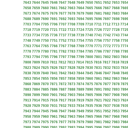
7643
7644
7645
7646
7647
7648
7649
7650
7651
7652
7653
765
7658
7659
7660
7661
7662
7663
7664
7665
7666
7667
7668
766
7673
7674
7675
7676
7677
7678
7679
7680
7681
7682
7683
768
7688
7689
7690
7691
7692
7693
7694
7695
7696
7697
7698
769
7703
7704
7705
7706
7707
7708
7709
7710
7711
7712
7713
771
7718
7719
7720
7721
7722
7723
7724
7725
7726
7727
7728
772
7733
7734
7735
7736
7737
7738
7739
7740
7741
7742
7743
774
7748
7749
7750
7751
7752
7753
7754
7755
7756
7757
7758
775
7763
7764
7765
7766
7767
7768
7769
7770
7771
7772
7773
777
7778
7779
7780
7781
7782
7783
7784
7785
7786
7787
7788
778
7793
7794
7795
7796
7797
7798
7799
7800
7801
7802
7803
780
7808
7809
7810
7811
7812
7813
7814
7815
7816
7817
7818
781
7823
7824
7825
7826
7827
7828
7829
7830
7831
7832
7833
783
7838
7839
7840
7841
7842
7843
7844
7845
7846
7847
7848
784
7853
7854
7855
7856
7857
7858
7859
7860
7861
7862
7863
786
7868
7869
7870
7871
7872
7873
7874
7875
7876
7877
7878
787
7883
7884
7885
7886
7887
7888
7889
7890
7891
7892
7893
789
7898
7899
7900
7901
7902
7903
7904
7905
7906
7907
7908
790
7913
7914
7915
7916
7917
7918
7919
7920
7921
7922
7923
792
7928
7929
7930
7931
7932
7933
7934
7935
7936
7937
7938
793
7943
7944
7945
7946
7947
7948
7949
7950
7951
7952
7953
795
7958
7959
7960
7961
7962
7963
7964
7965
7966
7967
7968
796
7973
7974
7975
7976
7977
7978
7979
7980
7981
7982
7983
798
7988
7989
7990
7991
7992
7993
7994
7995
7996
7997
7998
799