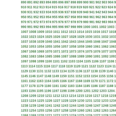
890
891
892
893
894
895
896
897
898
899
900
901
902
903
904
9
910
911
912
913
914
915
916
917
918
919
920
921
922
923
924
9
930
931
932
933
934
935
936
937
938
939
940
941
942
943
944
9
950
951
952
953
954
955
956
957
958
959
960
961
962
963
964
9
970
971
972
973
974
975
976
977
978
979
980
981
982
983
984
9
990
991
992
993
994
995
996
997
998
999
1000
1001
1002
1003
1007
1008
1009
1010
1011
1012
1013
1014
1015
1016
1017
101
1022
1023
1024
1025
1026
1027
1028
1029
1030
1031
1032
103
1037
1038
1039
1040
1041
1042
1043
1044
1045
1046
1047
104
1052
1053
1054
1055
1056
1057
1058
1059
1060
1061
1062
106
1067
1068
1069
1070
1071
1072
1073
1074
1075
1076
1077
107
1082
1083
1084
1085
1086
1087
1088
1089
1090
1091
1092
109
1097
1098
1099
1100
1101
1102
1103
1104
1105
1106
1107
1108
1113
1114
1115
1116
1117
1118
1119
1120
1121
1122
1123
1124
11
1129
1130
1131
1132
1133
1134
1135
1136
1137
1138
1139
1140
1
1145
1146
1147
1148
1149
1150
1151
1152
1153
1154
1155
1156
1
1161
1162
1163
1164
1165
1166
1167
1168
1169
1170
1171
1172
1
1177
1178
1179
1180
1181
1182
1183
1184
1185
1186
1187
1188
1
1193
1194
1195
1196
1197
1198
1199
1200
1201
1202
1203
1204
1208
1209
1210
1211
1212
1213
1214
1215
1216
1217
1218
121
1223
1224
1225
1226
1227
1228
1229
1230
1231
1232
1233
123
1238
1239
1240
1241
1242
1243
1244
1245
1246
1247
1248
124
1253
1254
1255
1256
1257
1258
1259
1260
1261
1262
1263
126
1268
1269
1270
1271
1272
1273
1274
1275
1276
1277
1278
127