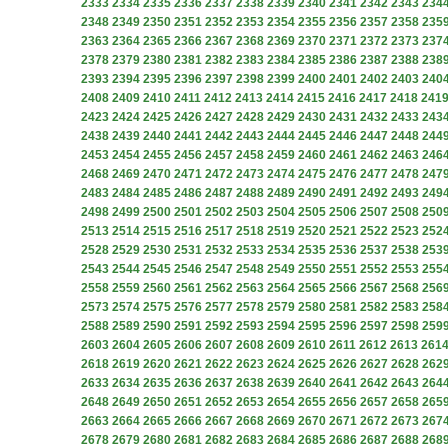
2333
2334
2335
2336
2337
2338
2339
2340
2341
2342
2343
234
2348
2349
2350
2351
2352
2353
2354
2355
2356
2357
2358
235
2363
2364
2365
2366
2367
2368
2369
2370
2371
2372
2373
237
2378
2379
2380
2381
2382
2383
2384
2385
2386
2387
2388
238
2393
2394
2395
2396
2397
2398
2399
2400
2401
2402
2403
240
2408
2409
2410
2411
2412
2413
2414
2415
2416
2417
2418
241
2423
2424
2425
2426
2427
2428
2429
2430
2431
2432
2433
243
2438
2439
2440
2441
2442
2443
2444
2445
2446
2447
2448
244
2453
2454
2455
2456
2457
2458
2459
2460
2461
2462
2463
246
2468
2469
2470
2471
2472
2473
2474
2475
2476
2477
2478
247
2483
2484
2485
2486
2487
2488
2489
2490
2491
2492
2493
249
2498
2499
2500
2501
2502
2503
2504
2505
2506
2507
2508
250
2513
2514
2515
2516
2517
2518
2519
2520
2521
2522
2523
252
2528
2529
2530
2531
2532
2533
2534
2535
2536
2537
2538
253
2543
2544
2545
2546
2547
2548
2549
2550
2551
2552
2553
255
2558
2559
2560
2561
2562
2563
2564
2565
2566
2567
2568
256
2573
2574
2575
2576
2577
2578
2579
2580
2581
2582
2583
258
2588
2589
2590
2591
2592
2593
2594
2595
2596
2597
2598
259
2603
2604
2605
2606
2607
2608
2609
2610
2611
2612
2613
261
2618
2619
2620
2621
2622
2623
2624
2625
2626
2627
2628
262
2633
2634
2635
2636
2637
2638
2639
2640
2641
2642
2643
264
2648
2649
2650
2651
2652
2653
2654
2655
2656
2657
2658
265
2663
2664
2665
2666
2667
2668
2669
2670
2671
2672
2673
267
2678
2679
2680
2681
2682
2683
2684
2685
2686
2687
2688
268