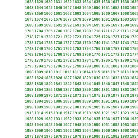
1628
1629
1630
1631
1632
1633
1634
1635
1636
1637
1638
163
1643
1644
1645
1646
1647
1648
1649
1650
1651
1652
1653
165
1658
1659
1660
1661
1662
1663
1664
1665
1666
1667
1668
166
1673
1674
1675
1676
1677
1678
1679
1680
1681
1682
1683
168
1688
1689
1690
1691
1692
1693
1694
1695
1696
1697
1698
169
1703
1704
1705
1706
1707
1708
1709
1710
1711
1712
1713
171
1718
1719
1720
1721
1722
1723
1724
1725
1726
1727
1728
172
1733
1734
1735
1736
1737
1738
1739
1740
1741
1742
1743
174
1748
1749
1750
1751
1752
1753
1754
1755
1756
1757
1758
175
1763
1764
1765
1766
1767
1768
1769
1770
1771
1772
1773
177
1778
1779
1780
1781
1782
1783
1784
1785
1786
1787
1788
178
1793
1794
1795
1796
1797
1798
1799
1800
1801
1802
1803
180
1808
1809
1810
1811
1812
1813
1814
1815
1816
1817
1818
181
1823
1824
1825
1826
1827
1828
1829
1830
1831
1832
1833
183
1838
1839
1840
1841
1842
1843
1844
1845
1846
1847
1848
184
1853
1854
1855
1856
1857
1858
1859
1860
1861
1862
1863
186
1868
1869
1870
1871
1872
1873
1874
1875
1876
1877
1878
187
1883
1884
1885
1886
1887
1888
1889
1890
1891
1892
1893
189
1898
1899
1900
1901
1902
1903
1904
1905
1906
1907
1908
190
1913
1914
1915
1916
1917
1918
1919
1920
1921
1922
1923
192
1928
1929
1930
1931
1932
1933
1934
1935
1936
1937
1938
193
1943
1944
1945
1946
1947
1948
1949
1950
1951
1952
1953
195
1958
1959
1960
1961
1962
1963
1964
1965
1966
1967
1968
196
1973
1974
1975
1976
1977
1978
1979
1980
1981
1982
1983
198