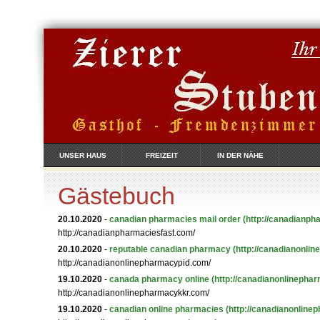
UNSER HAUS
FREIZEIT
IN DER NÄHE
Gästebuch
20.10.2020
-
canadian pharmacies mail order
(http://canadianph
http://canadianpharmaciesfast.com/
20.10.2020
-
reputable canadian pharmacy
(http://canadianonli
http://canadianonlinepharmacypid.com/
19.10.2020
-
canada pharmacy online
(http://canadianonlinepha
http://canadianonlinepharmacykkr.com/
19.10.2020
-
canadian online pharmacies
(http://canadianonline