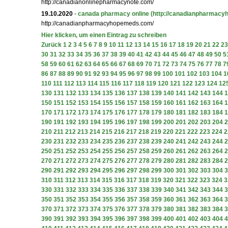
http://canadianonlinepharmacynote.com/
19.10.2020
-
canada pharmacy online
(http://canadianpharmac
http://canadianpharmacyhopemeds.com/
Hier klicken, um einen Eintrag zu schreiben
Zurück
1
2
3
4
5
6
7
8
9
10
11
12
13
14
15
16
17
18
19
20
21
22
23
30
31
32
33
34
35
36
37
38
39
40
41
42
43
44
45
46
47
48
49
50
5
58
59
60
61
62
63
64
65
66
67
68
69
70
71
72
73
74
75
76
77
78
7
86
87
88
89
90
91
92
93
94
95
96
97
98
99
100
101
102
103
104
1
110
111
112
113
114
115
116
117
118
119
120
121
122
123
124
12
130
131
132
133
134
135
136
137
138
139
140
141
142
143
144
1
150
151
152
153
154
155
156
157
158
159
160
161
162
163
164
1
170
171
172
173
174
175
176
177
178
179
180
181
182
183
184
1
190
191
192
193
194
195
196
197
198
199
200
201
202
203
204
2
210
211
212
213
214
215
216
217
218
219
220
221
222
223
224
2
230
231
232
233
234
235
236
237
238
239
240
241
242
243
244
2
250
251
252
253
254
255
256
257
258
259
260
261
262
263
264
2
270
271
272
273
274
275
276
277
278
279
280
281
282
283
284
2
290
291
292
293
294
295
296
297
298
299
300
301
302
303
304
3
310
311
312
313
314
315
316
317
318
319
320
321
322
323
324
3
330
331
332
333
334
335
336
337
338
339
340
341
342
343
344
3
350
351
352
353
354
355
356
357
358
359
360
361
362
363
364
3
370
371
372
373
374
375
376
377
378
379
380
381
382
383
384
3
390
391
392
393
394
395
396
397
398
399
400
401
402
403
404
4