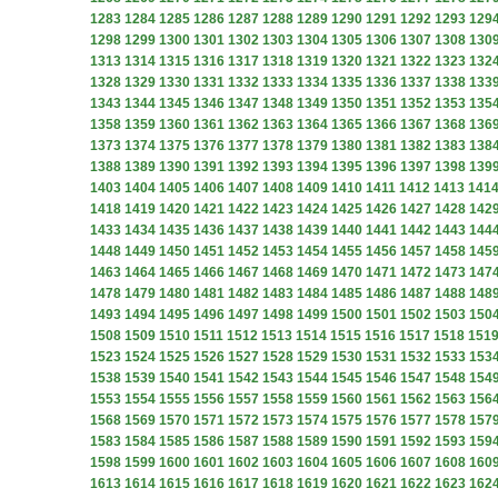
1283
1284
1285
1286
1287
1288
1289
1290
1291
1292
1293
129
1298
1299
1300
1301
1302
1303
1304
1305
1306
1307
1308
130
1313
1314
1315
1316
1317
1318
1319
1320
1321
1322
1323
132
1328
1329
1330
1331
1332
1333
1334
1335
1336
1337
1338
133
1343
1344
1345
1346
1347
1348
1349
1350
1351
1352
1353
135
1358
1359
1360
1361
1362
1363
1364
1365
1366
1367
1368
136
1373
1374
1375
1376
1377
1378
1379
1380
1381
1382
1383
138
1388
1389
1390
1391
1392
1393
1394
1395
1396
1397
1398
139
1403
1404
1405
1406
1407
1408
1409
1410
1411
1412
1413
141
1418
1419
1420
1421
1422
1423
1424
1425
1426
1427
1428
142
1433
1434
1435
1436
1437
1438
1439
1440
1441
1442
1443
144
1448
1449
1450
1451
1452
1453
1454
1455
1456
1457
1458
145
1463
1464
1465
1466
1467
1468
1469
1470
1471
1472
1473
147
1478
1479
1480
1481
1482
1483
1484
1485
1486
1487
1488
148
1493
1494
1495
1496
1497
1498
1499
1500
1501
1502
1503
150
1508
1509
1510
1511
1512
1513
1514
1515
1516
1517
1518
151
1523
1524
1525
1526
1527
1528
1529
1530
1531
1532
1533
153
1538
1539
1540
1541
1542
1543
1544
1545
1546
1547
1548
154
1553
1554
1555
1556
1557
1558
1559
1560
1561
1562
1563
156
1568
1569
1570
1571
1572
1573
1574
1575
1576
1577
1578
157
1583
1584
1585
1586
1587
1588
1589
1590
1591
1592
1593
159
1598
1599
1600
1601
1602
1603
1604
1605
1606
1607
1608
160
1613
1614
1615
1616
1617
1618
1619
1620
1621
1622
1623
162