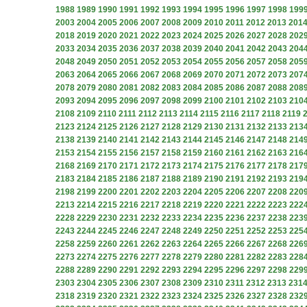
1988
1989
1990
1991
1992
1993
1994
1995
1996
1997
1998
199
2003
2004
2005
2006
2007
2008
2009
2010
2011
2012
2013
201
2018
2019
2020
2021
2022
2023
2024
2025
2026
2027
2028
202
2033
2034
2035
2036
2037
2038
2039
2040
2041
2042
2043
204
2048
2049
2050
2051
2052
2053
2054
2055
2056
2057
2058
205
2063
2064
2065
2066
2067
2068
2069
2070
2071
2072
2073
207
2078
2079
2080
2081
2082
2083
2084
2085
2086
2087
2088
208
2093
2094
2095
2096
2097
2098
2099
2100
2101
2102
2103
210
2108
2109
2110
2111
2112
2113
2114
2115
2116
2117
2118
2119
2123
2124
2125
2126
2127
2128
2129
2130
2131
2132
2133
213
2138
2139
2140
2141
2142
2143
2144
2145
2146
2147
2148
214
2153
2154
2155
2156
2157
2158
2159
2160
2161
2162
2163
216
2168
2169
2170
2171
2172
2173
2174
2175
2176
2177
2178
217
2183
2184
2185
2186
2187
2188
2189
2190
2191
2192
2193
219
2198
2199
2200
2201
2202
2203
2204
2205
2206
2207
2208
220
2213
2214
2215
2216
2217
2218
2219
2220
2221
2222
2223
222
2228
2229
2230
2231
2232
2233
2234
2235
2236
2237
2238
223
2243
2244
2245
2246
2247
2248
2249
2250
2251
2252
2253
225
2258
2259
2260
2261
2262
2263
2264
2265
2266
2267
2268
226
2273
2274
2275
2276
2277
2278
2279
2280
2281
2282
2283
228
2288
2289
2290
2291
2292
2293
2294
2295
2296
2297
2298
229
2303
2304
2305
2306
2307
2308
2309
2310
2311
2312
2313
231
2318
2319
2320
2321
2322
2323
2324
2325
2326
2327
2328
232