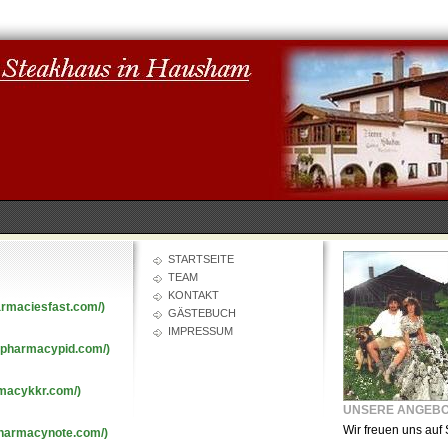
STARTSEITE
TEAM
KONTAKT
armaciesfast.com/)
GÄSTEBUCH
IMPRESSUM
nepharmacypid.com/)
rmacykkr.com/)
UNSERE ANGEB
Wir freuen uns auf 
pharmacynote.com/)