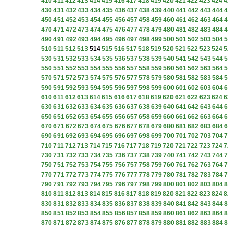
410
411
412
413
414
415
416
417
418
419
420
421
422
423
424
4
430
431
432
433
434
435
436
437
438
439
440
441
442
443
444
4
450
451
452
453
454
455
456
457
458
459
460
461
462
463
464
4
470
471
472
473
474
475
476
477
478
479
480
481
482
483
484
4
490
491
492
493
494
495
496
497
498
499
500
501
502
503
504
5
510
511
512
513
514
515
516
517
518
519
520
521
522
523
524
5
530
531
532
533
534
535
536
537
538
539
540
541
542
543
544
5
550
551
552
553
554
555
556
557
558
559
560
561
562
563
564
5
570
571
572
573
574
575
576
577
578
579
580
581
582
583
584
5
590
591
592
593
594
595
596
597
598
599
600
601
602
603
604
6
610
611
612
613
614
615
616
617
618
619
620
621
622
623
624
6
630
631
632
633
634
635
636
637
638
639
640
641
642
643
644
6
650
651
652
653
654
655
656
657
658
659
660
661
662
663
664
6
670
671
672
673
674
675
676
677
678
679
680
681
682
683
684
6
690
691
692
693
694
695
696
697
698
699
700
701
702
703
704
7
710
711
712
713
714
715
716
717
718
719
720
721
722
723
724
7
730
731
732
733
734
735
736
737
738
739
740
741
742
743
744
7
750
751
752
753
754
755
756
757
758
759
760
761
762
763
764
7
770
771
772
773
774
775
776
777
778
779
780
781
782
783
784
7
790
791
792
793
794
795
796
797
798
799
800
801
802
803
804
8
810
811
812
813
814
815
816
817
818
819
820
821
822
823
824
8
830
831
832
833
834
835
836
837
838
839
840
841
842
843
844
8
850
851
852
853
854
855
856
857
858
859
860
861
862
863
864
8
870
871
872
873
874
875
876
877
878
879
880
881
882
883
884
8