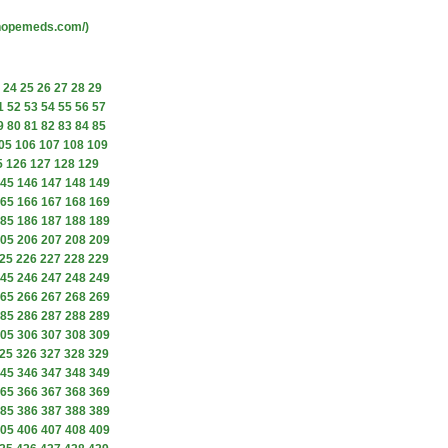
yhopemeds.com/)
24
25
26
27
28
29
1
52
53
54
55
56
57
9
80
81
82
83
84
85
05
106
107
108
109
5
126
127
128
129
45
146
147
148
149
65
166
167
168
169
85
186
187
188
189
05
206
207
208
209
25
226
227
228
229
45
246
247
248
249
65
266
267
268
269
85
286
287
288
289
05
306
307
308
309
25
326
327
328
329
45
346
347
348
349
65
366
367
368
369
85
386
387
388
389
05
406
407
408
409