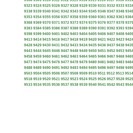
9308
9309
9310
9311
9312
9313
9314
9315
9316
9317
9318
931
9323
9324
9325
9326
9327
9328
9329
9330
9331
9332
9333
933
9338
9339
9340
9341
9342
9343
9344
9345
9346
9347
9348
934
9353
9354
9355
9356
9357
9358
9359
9360
9361
9362
9363
936
9368
9369
9370
9371
9372
9373
9374
9375
9376
9377
9378
937
9383
9384
9385
9386
9387
9388
9389
9390
9391
9392
9393
939
9398
9399
9400
9401
9402
9403
9404
9405
9406
9407
9408
940
9413
9414
9415
9416
9417
9418
9419
9420
9421
9422
9423
942
9428
9429
9430
9431
9432
9433
9434
9435
9436
9437
9438
943
9443
9444
9445
9446
9447
9448
9449
9450
9451
9452
9453
945
9458
9459
9460
9461
9462
9463
9464
9465
9466
9467
9468
946
9473
9474
9475
9476
9477
9478
9479
9480
9481
9482
9483
948
9488
9489
9490
9491
9492
9493
9494
9495
9496
9497
9498
949
9503
9504
9505
9506
9507
9508
9509
9510
9511
9512
9513
951
9518
9519
9520
9521
9522
9523
9524
9525
9526
9527
9528
952
9533
9534
9535
9536
9537
9538
9539
9540
9541
9542
9543
954