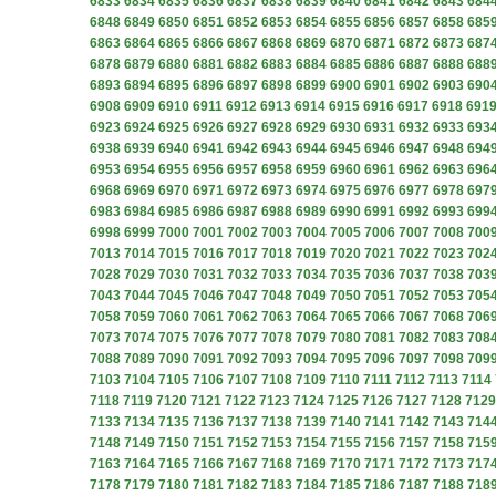
6833
6834
6835
6836
6837
6838
6839
6840
6841
6842
6843
684
6848
6849
6850
6851
6852
6853
6854
6855
6856
6857
6858
685
6863
6864
6865
6866
6867
6868
6869
6870
6871
6872
6873
687
6878
6879
6880
6881
6882
6883
6884
6885
6886
6887
6888
688
6893
6894
6895
6896
6897
6898
6899
6900
6901
6902
6903
690
6908
6909
6910
6911
6912
6913
6914
6915
6916
6917
6918
691
6923
6924
6925
6926
6927
6928
6929
6930
6931
6932
6933
693
6938
6939
6940
6941
6942
6943
6944
6945
6946
6947
6948
694
6953
6954
6955
6956
6957
6958
6959
6960
6961
6962
6963
696
6968
6969
6970
6971
6972
6973
6974
6975
6976
6977
6978
697
6983
6984
6985
6986
6987
6988
6989
6990
6991
6992
6993
699
6998
6999
7000
7001
7002
7003
7004
7005
7006
7007
7008
700
7013
7014
7015
7016
7017
7018
7019
7020
7021
7022
7023
702
7028
7029
7030
7031
7032
7033
7034
7035
7036
7037
7038
703
7043
7044
7045
7046
7047
7048
7049
7050
7051
7052
7053
705
7058
7059
7060
7061
7062
7063
7064
7065
7066
7067
7068
706
7073
7074
7075
7076
7077
7078
7079
7080
7081
7082
7083
708
7088
7089
7090
7091
7092
7093
7094
7095
7096
7097
7098
709
7103
7104
7105
7106
7107
7108
7109
7110
7111
7112
7113
7114
7118
7119
7120
7121
7122
7123
7124
7125
7126
7127
7128
7129
7133
7134
7135
7136
7137
7138
7139
7140
7141
7142
7143
714
7148
7149
7150
7151
7152
7153
7154
7155
7156
7157
7158
715
7163
7164
7165
7166
7167
7168
7169
7170
7171
7172
7173
717
7178
7179
7180
7181
7182
7183
7184
7185
7186
7187
7188
718