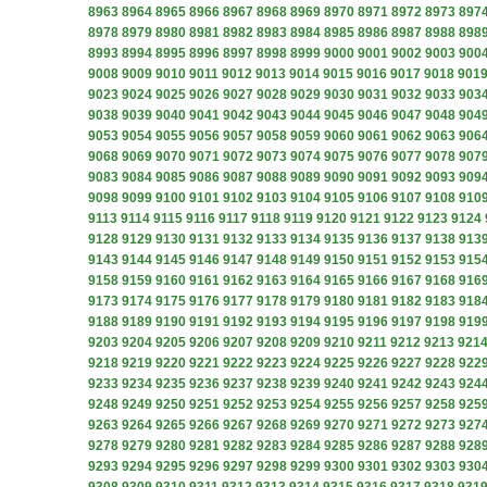
8963
8964
8965
8966
8967
8968
8969
8970
8971
8972
8973
897
8978
8979
8980
8981
8982
8983
8984
8985
8986
8987
8988
898
8993
8994
8995
8996
8997
8998
8999
9000
9001
9002
9003
900
9008
9009
9010
9011
9012
9013
9014
9015
9016
9017
9018
901
9023
9024
9025
9026
9027
9028
9029
9030
9031
9032
9033
903
9038
9039
9040
9041
9042
9043
9044
9045
9046
9047
9048
904
9053
9054
9055
9056
9057
9058
9059
9060
9061
9062
9063
906
9068
9069
9070
9071
9072
9073
9074
9075
9076
9077
9078
907
9083
9084
9085
9086
9087
9088
9089
9090
9091
9092
9093
909
9098
9099
9100
9101
9102
9103
9104
9105
9106
9107
9108
910
9113
9114
9115
9116
9117
9118
9119
9120
9121
9122
9123
9124
9128
9129
9130
9131
9132
9133
9134
9135
9136
9137
9138
913
9143
9144
9145
9146
9147
9148
9149
9150
9151
9152
9153
915
9158
9159
9160
9161
9162
9163
9164
9165
9166
9167
9168
916
9173
9174
9175
9176
9177
9178
9179
9180
9181
9182
9183
918
9188
9189
9190
9191
9192
9193
9194
9195
9196
9197
9198
919
9203
9204
9205
9206
9207
9208
9209
9210
9211
9212
9213
921
9218
9219
9220
9221
9222
9223
9224
9225
9226
9227
9228
922
9233
9234
9235
9236
9237
9238
9239
9240
9241
9242
9243
924
9248
9249
9250
9251
9252
9253
9254
9255
9256
9257
9258
925
9263
9264
9265
9266
9267
9268
9269
9270
9271
9272
9273
927
9278
9279
9280
9281
9282
9283
9284
9285
9286
9287
9288
928
9293
9294
9295
9296
9297
9298
9299
9300
9301
9302
9303
930