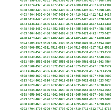
4358
4359
4360
4361
4362
4363
4364
4365
4366
4367
4368
436
4373
4374
4375
4376
4377
4378
4379
4380
4381
4382
4383
438
4388
4389
4390
4391
4392
4393
4394
4395
4396
4397
4398
439
4403
4404
4405
4406
4407
4408
4409
4410
4411
4412
4413
441
4418
4419
4420
4421
4422
4423
4424
4425
4426
4427
4428
442
4433
4434
4435
4436
4437
4438
4439
4440
4441
4442
4443
444
4448
4449
4450
4451
4452
4453
4454
4455
4456
4457
4458
445
4463
4464
4465
4466
4467
4468
4469
4470
4471
4472
4473
447
4478
4479
4480
4481
4482
4483
4484
4485
4486
4487
4488
448
4493
4494
4495
4496
4497
4498
4499
4500
4501
4502
4503
450
4508
4509
4510
4511
4512
4513
4514
4515
4516
4517
4518
451
4523
4524
4525
4526
4527
4528
4529
4530
4531
4532
4533
453
4538
4539
4540
4541
4542
4543
4544
4545
4546
4547
4548
454
4553
4554
4555
4556
4557
4558
4559
4560
4561
4562
4563
456
4568
4569
4570
4571
4572
4573
4574
4575
4576
4577
4578
457
4583
4584
4585
4586
4587
4588
4589
4590
4591
4592
4593
459
4598
4599
4600
4601
4602
4603
4604
4605
4606
4607
4608
460
4613
4614
4615
4616
4617
4618
4619
4620
4621
4622
4623
462
4628
4629
4630
4631
4632
4633
4634
4635
4636
4637
4638
463
4643
4644
4645
4646
4647
4648
4649
4650
4651
4652
4653
465
4658
4659
4660
4661
4662
4663
4664
4665
4666
4667
4668
466
4673
4674
4675
4676
4677
4678
4679
4680
4681
4682
4683
468
4688
4689
4690
4691
4692
4693
4694
4695
4696
4697
4698
469
4703
4704
4705
4706
4707
4708
4709
4710
4711
4712
4713
471