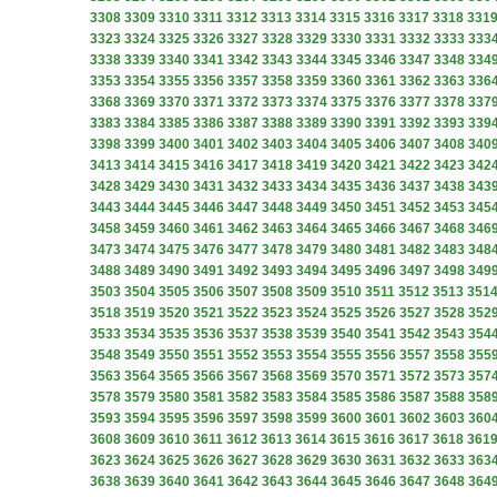
3308
3309
3310
3311
3312
3313
3314
3315
3316
3317
3318
331
3323
3324
3325
3326
3327
3328
3329
3330
3331
3332
3333
333
3338
3339
3340
3341
3342
3343
3344
3345
3346
3347
3348
334
3353
3354
3355
3356
3357
3358
3359
3360
3361
3362
3363
336
3368
3369
3370
3371
3372
3373
3374
3375
3376
3377
3378
337
3383
3384
3385
3386
3387
3388
3389
3390
3391
3392
3393
339
3398
3399
3400
3401
3402
3403
3404
3405
3406
3407
3408
340
3413
3414
3415
3416
3417
3418
3419
3420
3421
3422
3423
342
3428
3429
3430
3431
3432
3433
3434
3435
3436
3437
3438
343
3443
3444
3445
3446
3447
3448
3449
3450
3451
3452
3453
345
3458
3459
3460
3461
3462
3463
3464
3465
3466
3467
3468
346
3473
3474
3475
3476
3477
3478
3479
3480
3481
3482
3483
348
3488
3489
3490
3491
3492
3493
3494
3495
3496
3497
3498
349
3503
3504
3505
3506
3507
3508
3509
3510
3511
3512
3513
351
3518
3519
3520
3521
3522
3523
3524
3525
3526
3527
3528
352
3533
3534
3535
3536
3537
3538
3539
3540
3541
3542
3543
354
3548
3549
3550
3551
3552
3553
3554
3555
3556
3557
3558
355
3563
3564
3565
3566
3567
3568
3569
3570
3571
3572
3573
357
3578
3579
3580
3581
3582
3583
3584
3585
3586
3587
3588
358
3593
3594
3595
3596
3597
3598
3599
3600
3601
3602
3603
360
3608
3609
3610
3611
3612
3613
3614
3615
3616
3617
3618
361
3623
3624
3625
3626
3627
3628
3629
3630
3631
3632
3633
363
3638
3639
3640
3641
3642
3643
3644
3645
3646
3647
3648
364