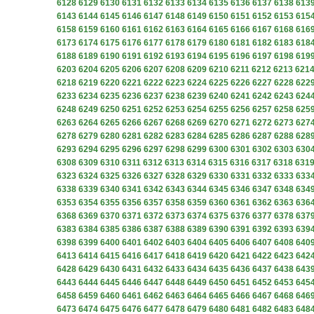
6128
6129
6130
6131
6132
6133
6134
6135
6136
6137
6138
613
6143
6144
6145
6146
6147
6148
6149
6150
6151
6152
6153
615
6158
6159
6160
6161
6162
6163
6164
6165
6166
6167
6168
616
6173
6174
6175
6176
6177
6178
6179
6180
6181
6182
6183
618
6188
6189
6190
6191
6192
6193
6194
6195
6196
6197
6198
619
6203
6204
6205
6206
6207
6208
6209
6210
6211
6212
6213
621
6218
6219
6220
6221
6222
6223
6224
6225
6226
6227
6228
622
6233
6234
6235
6236
6237
6238
6239
6240
6241
6242
6243
624
6248
6249
6250
6251
6252
6253
6254
6255
6256
6257
6258
625
6263
6264
6265
6266
6267
6268
6269
6270
6271
6272
6273
627
6278
6279
6280
6281
6282
6283
6284
6285
6286
6287
6288
628
6293
6294
6295
6296
6297
6298
6299
6300
6301
6302
6303
630
6308
6309
6310
6311
6312
6313
6314
6315
6316
6317
6318
631
6323
6324
6325
6326
6327
6328
6329
6330
6331
6332
6333
633
6338
6339
6340
6341
6342
6343
6344
6345
6346
6347
6348
634
6353
6354
6355
6356
6357
6358
6359
6360
6361
6362
6363
636
6368
6369
6370
6371
6372
6373
6374
6375
6376
6377
6378
637
6383
6384
6385
6386
6387
6388
6389
6390
6391
6392
6393
639
6398
6399
6400
6401
6402
6403
6404
6405
6406
6407
6408
640
6413
6414
6415
6416
6417
6418
6419
6420
6421
6422
6423
642
6428
6429
6430
6431
6432
6433
6434
6435
6436
6437
6438
643
6443
6444
6445
6446
6447
6448
6449
6450
6451
6452
6453
645
6458
6459
6460
6461
6462
6463
6464
6465
6466
6467
6468
646
6473
6474
6475
6476
6477
6478
6479
6480
6481
6482
6483
648