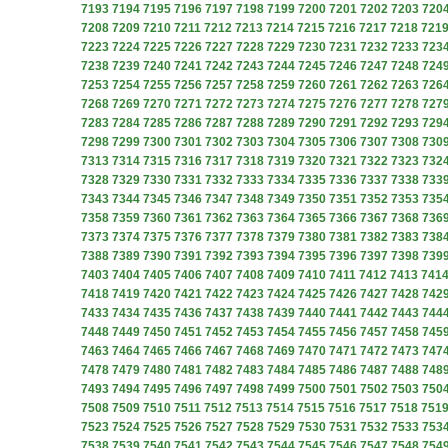
7193
7194
7195
7196
7197
7198
7199
7200
7201
7202
7203
720
7208
7209
7210
7211
7212
7213
7214
7215
7216
7217
7218
721
7223
7224
7225
7226
7227
7228
7229
7230
7231
7232
7233
723
7238
7239
7240
7241
7242
7243
7244
7245
7246
7247
7248
724
7253
7254
7255
7256
7257
7258
7259
7260
7261
7262
7263
726
7268
7269
7270
7271
7272
7273
7274
7275
7276
7277
7278
727
7283
7284
7285
7286
7287
7288
7289
7290
7291
7292
7293
729
7298
7299
7300
7301
7302
7303
7304
7305
7306
7307
7308
730
7313
7314
7315
7316
7317
7318
7319
7320
7321
7322
7323
732
7328
7329
7330
7331
7332
7333
7334
7335
7336
7337
7338
733
7343
7344
7345
7346
7347
7348
7349
7350
7351
7352
7353
735
7358
7359
7360
7361
7362
7363
7364
7365
7366
7367
7368
736
7373
7374
7375
7376
7377
7378
7379
7380
7381
7382
7383
738
7388
7389
7390
7391
7392
7393
7394
7395
7396
7397
7398
739
7403
7404
7405
7406
7407
7408
7409
7410
7411
7412
7413
741
7418
7419
7420
7421
7422
7423
7424
7425
7426
7427
7428
742
7433
7434
7435
7436
7437
7438
7439
7440
7441
7442
7443
744
7448
7449
7450
7451
7452
7453
7454
7455
7456
7457
7458
745
7463
7464
7465
7466
7467
7468
7469
7470
7471
7472
7473
747
7478
7479
7480
7481
7482
7483
7484
7485
7486
7487
7488
748
7493
7494
7495
7496
7497
7498
7499
7500
7501
7502
7503
750
7508
7509
7510
7511
7512
7513
7514
7515
7516
7517
7518
751
7523
7524
7525
7526
7527
7528
7529
7530
7531
7532
7533
753
7538
7539
7540
7541
7542
7543
7544
7545
7546
7547
7548
754