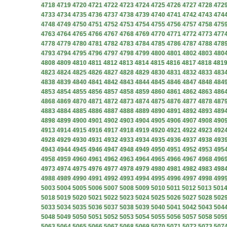
4718
4719
4720
4721
4722
4723
4724
4725
4726
4727
4728
472
4733
4734
4735
4736
4737
4738
4739
4740
4741
4742
4743
474
4748
4749
4750
4751
4752
4753
4754
4755
4756
4757
4758
475
4763
4764
4765
4766
4767
4768
4769
4770
4771
4772
4773
477
4778
4779
4780
4781
4782
4783
4784
4785
4786
4787
4788
478
4793
4794
4795
4796
4797
4798
4799
4800
4801
4802
4803
480
4808
4809
4810
4811
4812
4813
4814
4815
4816
4817
4818
481
4823
4824
4825
4826
4827
4828
4829
4830
4831
4832
4833
483
4838
4839
4840
4841
4842
4843
4844
4845
4846
4847
4848
484
4853
4854
4855
4856
4857
4858
4859
4860
4861
4862
4863
486
4868
4869
4870
4871
4872
4873
4874
4875
4876
4877
4878
487
4883
4884
4885
4886
4887
4888
4889
4890
4891
4892
4893
489
4898
4899
4900
4901
4902
4903
4904
4905
4906
4907
4908
490
4913
4914
4915
4916
4917
4918
4919
4920
4921
4922
4923
492
4928
4929
4930
4931
4932
4933
4934
4935
4936
4937
4938
493
4943
4944
4945
4946
4947
4948
4949
4950
4951
4952
4953
495
4958
4959
4960
4961
4962
4963
4964
4965
4966
4967
4968
496
4973
4974
4975
4976
4977
4978
4979
4980
4981
4982
4983
498
4988
4989
4990
4991
4992
4993
4994
4995
4996
4997
4998
499
5003
5004
5005
5006
5007
5008
5009
5010
5011
5012
5013
501
5018
5019
5020
5021
5022
5023
5024
5025
5026
5027
5028
502
5033
5034
5035
5036
5037
5038
5039
5040
5041
5042
5043
504
5048
5049
5050
5051
5052
5053
5054
5055
5056
5057
5058
505
5063
5064
5065
5066
5067
5068
5069
5070
5071
5072
5073
507