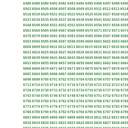
6488
6489
6490
6491
6492
6493
6494
6495
6496
6497
6498
649
6503
6504
6505
6506
6507
6508
6509
6510
6511
6512
6513
651
6518
6519
6520
6521
6522
6523
6524
6525
6526
6527
6528
652
6533
6534
6535
6536
6537
6538
6539
6540
6541
6542
6543
654
6548
6549
6550
6551
6552
6553
6554
6555
6556
6557
6558
655
6563
6564
6565
6566
6567
6568
6569
6570
6571
6572
6573
657
6578
6579
6580
6581
6582
6583
6584
6585
6586
6587
6588
658
6593
6594
6595
6596
6597
6598
6599
6600
6601
6602
6603
660
6608
6609
6610
6611
6612
6613
6614
6615
6616
6617
6618
661
6623
6624
6625
6626
6627
6628
6629
6630
6631
6632
6633
663
6638
6639
6640
6641
6642
6643
6644
6645
6646
6647
6648
664
6653
6654
6655
6656
6657
6658
6659
6660
6661
6662
6663
666
6668
6669
6670
6671
6672
6673
6674
6675
6676
6677
6678
667
6683
6684
6685
6686
6687
6688
6689
6690
6691
6692
6693
669
6698
6699
6700
6701
6702
6703
6704
6705
6706
6707
6708
670
6713
6714
6715
6716
6717
6718
6719
6720
6721
6722
6723
672
6728
6729
6730
6731
6732
6733
6734
6735
6736
6737
6738
673
6743
6744
6745
6746
6747
6748
6749
6750
6751
6752
6753
675
6758
6759
6760
6761
6762
6763
6764
6765
6766
6767
6768
676
6773
6774
6775
6776
6777
6778
6779
6780
6781
6782
6783
678
6788
6789
6790
6791
6792
6793
6794
6795
6796
6797
6798
679
6803
6804
6805
6806
6807
6808
6809
6810
6811
6812
6813
681
6818
6819
6820
6821
6822
6823
6824
6825
6826
6827
6828
682