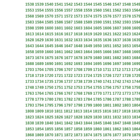
1538
1539
1540
1541
1542
1543
1544
1545
1546
1547
1548
154
1553
1554
1555
1556
1557
1558
1559
1560
1561
1562
1563
156
1568
1569
1570
1571
1572
1573
1574
1575
1576
1577
1578
157
1583
1584
1585
1586
1587
1588
1589
1590
1591
1592
1593
159
1598
1599
1600
1601
1602
1603
1604
1605
1606
1607
1608
160
1613
1614
1615
1616
1617
1618
1619
1620
1621
1622
1623
162
1628
1629
1630
1631
1632
1633
1634
1635
1636
1637
1638
163
1643
1644
1645
1646
1647
1648
1649
1650
1651
1652
1653
165
1658
1659
1660
1661
1662
1663
1664
1665
1666
1667
1668
166
1673
1674
1675
1676
1677
1678
1679
1680
1681
1682
1683
168
1688
1689
1690
1691
1692
1693
1694
1695
1696
1697
1698
169
1703
1704
1705
1706
1707
1708
1709
1710
1711
1712
1713
171
1718
1719
1720
1721
1722
1723
1724
1725
1726
1727
1728
172
1733
1734
1735
1736
1737
1738
1739
1740
1741
1742
1743
174
1748
1749
1750
1751
1752
1753
1754
1755
1756
1757
1758
175
1763
1764
1765
1766
1767
1768
1769
1770
1771
1772
1773
177
1778
1779
1780
1781
1782
1783
1784
1785
1786
1787
1788
178
1793
1794
1795
1796
1797
1798
1799
1800
1801
1802
1803
180
1808
1809
1810
1811
1812
1813
1814
1815
1816
1817
1818
181
1823
1824
1825
1826
1827
1828
1829
1830
1831
1832
1833
183
1838
1839
1840
1841
1842
1843
1844
1845
1846
1847
1848
184
1853
1854
1855
1856
1857
1858
1859
1860
1861
1862
1863
186
1868
1869
1870
1871
1872
1873
1874
1875
1876
1877
1878
187