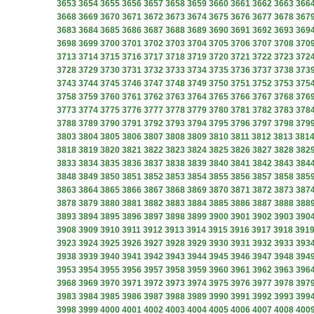
3653
3654
3655
3656
3657
3658
3659
3660
3661
3662
3663
366
3668
3669
3670
3671
3672
3673
3674
3675
3676
3677
3678
367
3683
3684
3685
3686
3687
3688
3689
3690
3691
3692
3693
369
3698
3699
3700
3701
3702
3703
3704
3705
3706
3707
3708
370
3713
3714
3715
3716
3717
3718
3719
3720
3721
3722
3723
372
3728
3729
3730
3731
3732
3733
3734
3735
3736
3737
3738
373
3743
3744
3745
3746
3747
3748
3749
3750
3751
3752
3753
375
3758
3759
3760
3761
3762
3763
3764
3765
3766
3767
3768
376
3773
3774
3775
3776
3777
3778
3779
3780
3781
3782
3783
378
3788
3789
3790
3791
3792
3793
3794
3795
3796
3797
3798
379
3803
3804
3805
3806
3807
3808
3809
3810
3811
3812
3813
381
3818
3819
3820
3821
3822
3823
3824
3825
3826
3827
3828
382
3833
3834
3835
3836
3837
3838
3839
3840
3841
3842
3843
384
3848
3849
3850
3851
3852
3853
3854
3855
3856
3857
3858
385
3863
3864
3865
3866
3867
3868
3869
3870
3871
3872
3873
387
3878
3879
3880
3881
3882
3883
3884
3885
3886
3887
3888
388
3893
3894
3895
3896
3897
3898
3899
3900
3901
3902
3903
390
3908
3909
3910
3911
3912
3913
3914
3915
3916
3917
3918
391
3923
3924
3925
3926
3927
3928
3929
3930
3931
3932
3933
393
3938
3939
3940
3941
3942
3943
3944
3945
3946
3947
3948
394
3953
3954
3955
3956
3957
3958
3959
3960
3961
3962
3963
396
3968
3969
3970
3971
3972
3973
3974
3975
3976
3977
3978
397
3983
3984
3985
3986
3987
3988
3989
3990
3991
3992
3993
399
3998
3999
4000
4001
4002
4003
4004
4005
4006
4007
4008
400