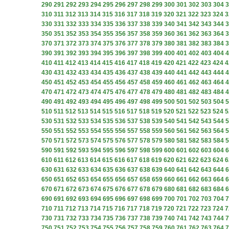
290
291
292
293
294
295
296
297
298
299
300
301
302
303
304
3
310
311
312
313
314
315
316
317
318
319
320
321
322
323
324
3
330
331
332
333
334
335
336
337
338
339
340
341
342
343
344
3
350
351
352
353
354
355
356
357
358
359
360
361
362
363
364
3
370
371
372
373
374
375
376
377
378
379
380
381
382
383
384
3
390
391
392
393
394
395
396
397
398
399
400
401
402
403
404
4
410
411
412
413
414
415
416
417
418
419
420
421
422
423
424
4
430
431
432
433
434
435
436
437
438
439
440
441
442
443
444
4
450
451
452
453
454
455
456
457
458
459
460
461
462
463
464
4
470
471
472
473
474
475
476
477
478
479
480
481
482
483
484
4
490
491
492
493
494
495
496
497
498
499
500
501
502
503
504
5
510
511
512
513
514
515
516
517
518
519
520
521
522
523
524
5
530
531
532
533
534
535
536
537
538
539
540
541
542
543
544
5
550
551
552
553
554
555
556
557
558
559
560
561
562
563
564
5
570
571
572
573
574
575
576
577
578
579
580
581
582
583
584
5
590
591
592
593
594
595
596
597
598
599
600
601
602
603
604
6
610
611
612
613
614
615
616
617
618
619
620
621
622
623
624
6
630
631
632
633
634
635
636
637
638
639
640
641
642
643
644
6
650
651
652
653
654
655
656
657
658
659
660
661
662
663
664
6
670
671
672
673
674
675
676
677
678
679
680
681
682
683
684
6
690
691
692
693
694
695
696
697
698
699
700
701
702
703
704
7
710
711
712
713
714
715
716
717
718
719
720
721
722
723
724
7
730
731
732
733
734
735
736
737
738
739
740
741
742
743
744
7
750
751
752
753
754
755
756
757
758
759
760
761
762
763
764
7