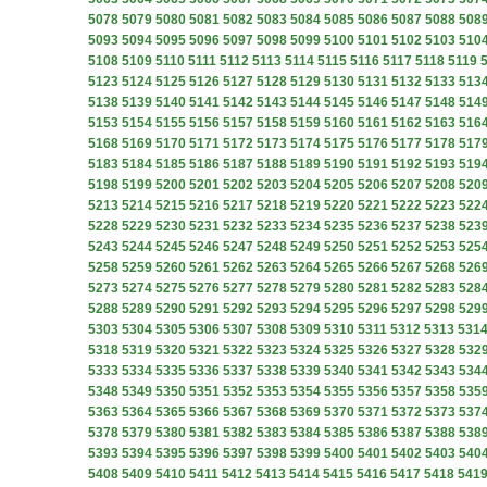
5078
5079
5080
5081
5082
5083
5084
5085
5086
5087
5088
508
5093
5094
5095
5096
5097
5098
5099
5100
5101
5102
5103
510
5108
5109
5110
5111
5112
5113
5114
5115
5116
5117
5118
5119
5123
5124
5125
5126
5127
5128
5129
5130
5131
5132
5133
513
5138
5139
5140
5141
5142
5143
5144
5145
5146
5147
5148
514
5153
5154
5155
5156
5157
5158
5159
5160
5161
5162
5163
516
5168
5169
5170
5171
5172
5173
5174
5175
5176
5177
5178
517
5183
5184
5185
5186
5187
5188
5189
5190
5191
5192
5193
519
5198
5199
5200
5201
5202
5203
5204
5205
5206
5207
5208
520
5213
5214
5215
5216
5217
5218
5219
5220
5221
5222
5223
522
5228
5229
5230
5231
5232
5233
5234
5235
5236
5237
5238
523
5243
5244
5245
5246
5247
5248
5249
5250
5251
5252
5253
525
5258
5259
5260
5261
5262
5263
5264
5265
5266
5267
5268
526
5273
5274
5275
5276
5277
5278
5279
5280
5281
5282
5283
528
5288
5289
5290
5291
5292
5293
5294
5295
5296
5297
5298
529
5303
5304
5305
5306
5307
5308
5309
5310
5311
5312
5313
531
5318
5319
5320
5321
5322
5323
5324
5325
5326
5327
5328
532
5333
5334
5335
5336
5337
5338
5339
5340
5341
5342
5343
534
5348
5349
5350
5351
5352
5353
5354
5355
5356
5357
5358
535
5363
5364
5365
5366
5367
5368
5369
5370
5371
5372
5373
537
5378
5379
5380
5381
5382
5383
5384
5385
5386
5387
5388
538
5393
5394
5395
5396
5397
5398
5399
5400
5401
5402
5403
540
5408
5409
5410
5411
5412
5413
5414
5415
5416
5417
5418
541