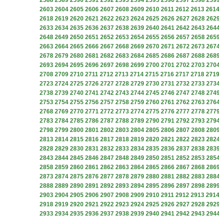
2588
2589
2590
2591
2592
2593
2594
2595
2596
2597
2598
259
2603
2604
2605
2606
2607
2608
2609
2610
2611
2612
2613
261
2618
2619
2620
2621
2622
2623
2624
2625
2626
2627
2628
262
2633
2634
2635
2636
2637
2638
2639
2640
2641
2642
2643
264
2648
2649
2650
2651
2652
2653
2654
2655
2656
2657
2658
265
2663
2664
2665
2666
2667
2668
2669
2670
2671
2672
2673
267
2678
2679
2680
2681
2682
2683
2684
2685
2686
2687
2688
268
2693
2694
2695
2696
2697
2698
2699
2700
2701
2702
2703
270
2708
2709
2710
2711
2712
2713
2714
2715
2716
2717
2718
271
2723
2724
2725
2726
2727
2728
2729
2730
2731
2732
2733
273
2738
2739
2740
2741
2742
2743
2744
2745
2746
2747
2748
274
2753
2754
2755
2756
2757
2758
2759
2760
2761
2762
2763
276
2768
2769
2770
2771
2772
2773
2774
2775
2776
2777
2778
277
2783
2784
2785
2786
2787
2788
2789
2790
2791
2792
2793
279
2798
2799
2800
2801
2802
2803
2804
2805
2806
2807
2808
280
2813
2814
2815
2816
2817
2818
2819
2820
2821
2822
2823
282
2828
2829
2830
2831
2832
2833
2834
2835
2836
2837
2838
283
2843
2844
2845
2846
2847
2848
2849
2850
2851
2852
2853
285
2858
2859
2860
2861
2862
2863
2864
2865
2866
2867
2868
286
2873
2874
2875
2876
2877
2878
2879
2880
2881
2882
2883
288
2888
2889
2890
2891
2892
2893
2894
2895
2896
2897
2898
289
2903
2904
2905
2906
2907
2908
2909
2910
2911
2912
2913
291
2918
2919
2920
2921
2922
2923
2924
2925
2926
2927
2928
292
2933
2934
2935
2936
2937
2938
2939
2940
2941
2942
2943
294