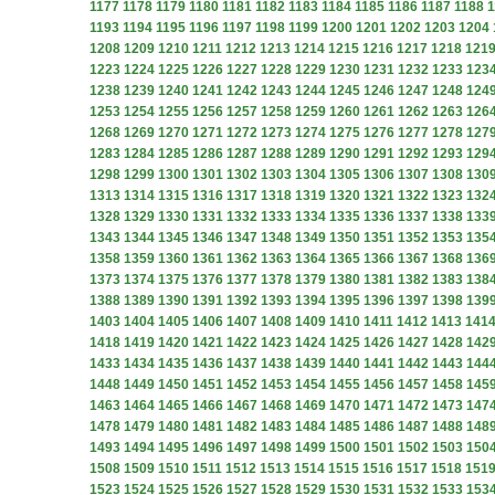
1177
1178
1179
1180
1181
1182
1183
1184
1185
1186
1187
1188
1
1193
1194
1195
1196
1197
1198
1199
1200
1201
1202
1203
1204
1208
1209
1210
1211
1212
1213
1214
1215
1216
1217
1218
121
1223
1224
1225
1226
1227
1228
1229
1230
1231
1232
1233
123
1238
1239
1240
1241
1242
1243
1244
1245
1246
1247
1248
124
1253
1254
1255
1256
1257
1258
1259
1260
1261
1262
1263
126
1268
1269
1270
1271
1272
1273
1274
1275
1276
1277
1278
127
1283
1284
1285
1286
1287
1288
1289
1290
1291
1292
1293
129
1298
1299
1300
1301
1302
1303
1304
1305
1306
1307
1308
130
1313
1314
1315
1316
1317
1318
1319
1320
1321
1322
1323
132
1328
1329
1330
1331
1332
1333
1334
1335
1336
1337
1338
133
1343
1344
1345
1346
1347
1348
1349
1350
1351
1352
1353
135
1358
1359
1360
1361
1362
1363
1364
1365
1366
1367
1368
136
1373
1374
1375
1376
1377
1378
1379
1380
1381
1382
1383
138
1388
1389
1390
1391
1392
1393
1394
1395
1396
1397
1398
139
1403
1404
1405
1406
1407
1408
1409
1410
1411
1412
1413
141
1418
1419
1420
1421
1422
1423
1424
1425
1426
1427
1428
142
1433
1434
1435
1436
1437
1438
1439
1440
1441
1442
1443
144
1448
1449
1450
1451
1452
1453
1454
1455
1456
1457
1458
145
1463
1464
1465
1466
1467
1468
1469
1470
1471
1472
1473
147
1478
1479
1480
1481
1482
1483
1484
1485
1486
1487
1488
148
1493
1494
1495
1496
1497
1498
1499
1500
1501
1502
1503
150
1508
1509
1510
1511
1512
1513
1514
1515
1516
1517
1518
151
1523
1524
1525
1526
1527
1528
1529
1530
1531
1532
1533
153