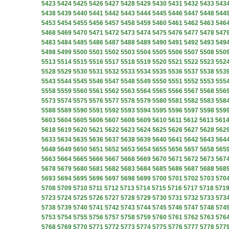
5423
5424
5425
5426
5427
5428
5429
5430
5431
5432
5433
543
5438
5439
5440
5441
5442
5443
5444
5445
5446
5447
5448
544
5453
5454
5455
5456
5457
5458
5459
5460
5461
5462
5463
546
5468
5469
5470
5471
5472
5473
5474
5475
5476
5477
5478
547
5483
5484
5485
5486
5487
5488
5489
5490
5491
5492
5493
549
5498
5499
5500
5501
5502
5503
5504
5505
5506
5507
5508
550
5513
5514
5515
5516
5517
5518
5519
5520
5521
5522
5523
552
5528
5529
5530
5531
5532
5533
5534
5535
5536
5537
5538
553
5543
5544
5545
5546
5547
5548
5549
5550
5551
5552
5553
555
5558
5559
5560
5561
5562
5563
5564
5565
5566
5567
5568
556
5573
5574
5575
5576
5577
5578
5579
5580
5581
5582
5583
558
5588
5589
5590
5591
5592
5593
5594
5595
5596
5597
5598
559
5603
5604
5605
5606
5607
5608
5609
5610
5611
5612
5613
561
5618
5619
5620
5621
5622
5623
5624
5625
5626
5627
5628
562
5633
5634
5635
5636
5637
5638
5639
5640
5641
5642
5643
564
5648
5649
5650
5651
5652
5653
5654
5655
5656
5657
5658
565
5663
5664
5665
5666
5667
5668
5669
5670
5671
5672
5673
567
5678
5679
5680
5681
5682
5683
5684
5685
5686
5687
5688
568
5693
5694
5695
5696
5697
5698
5699
5700
5701
5702
5703
570
5708
5709
5710
5711
5712
5713
5714
5715
5716
5717
5718
571
5723
5724
5725
5726
5727
5728
5729
5730
5731
5732
5733
573
5738
5739
5740
5741
5742
5743
5744
5745
5746
5747
5748
574
5753
5754
5755
5756
5757
5758
5759
5760
5761
5762
5763
576
5768
5769
5770
5771
5772
5773
5774
5775
5776
5777
5778
577