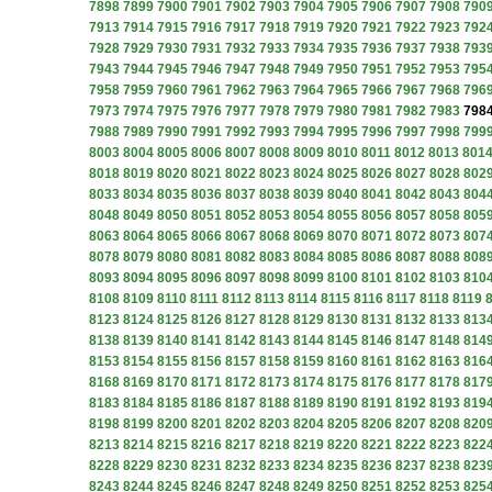
7898
7899
7900
7901
7902
7903
7904
7905
7906
7907
7908
790
7913
7914
7915
7916
7917
7918
7919
7920
7921
7922
7923
792
7928
7929
7930
7931
7932
7933
7934
7935
7936
7937
7938
793
7943
7944
7945
7946
7947
7948
7949
7950
7951
7952
7953
795
7958
7959
7960
7961
7962
7963
7964
7965
7966
7967
7968
796
7973
7974
7975
7976
7977
7978
7979
7980
7981
7982
7983
798
7988
7989
7990
7991
7992
7993
7994
7995
7996
7997
7998
799
8003
8004
8005
8006
8007
8008
8009
8010
8011
8012
8013
801
8018
8019
8020
8021
8022
8023
8024
8025
8026
8027
8028
802
8033
8034
8035
8036
8037
8038
8039
8040
8041
8042
8043
804
8048
8049
8050
8051
8052
8053
8054
8055
8056
8057
8058
805
8063
8064
8065
8066
8067
8068
8069
8070
8071
8072
8073
807
8078
8079
8080
8081
8082
8083
8084
8085
8086
8087
8088
808
8093
8094
8095
8096
8097
8098
8099
8100
8101
8102
8103
810
8108
8109
8110
8111
8112
8113
8114
8115
8116
8117
8118
8119
8123
8124
8125
8126
8127
8128
8129
8130
8131
8132
8133
813
8138
8139
8140
8141
8142
8143
8144
8145
8146
8147
8148
814
8153
8154
8155
8156
8157
8158
8159
8160
8161
8162
8163
816
8168
8169
8170
8171
8172
8173
8174
8175
8176
8177
8178
817
8183
8184
8185
8186
8187
8188
8189
8190
8191
8192
8193
819
8198
8199
8200
8201
8202
8203
8204
8205
8206
8207
8208
820
8213
8214
8215
8216
8217
8218
8219
8220
8221
8222
8223
822
8228
8229
8230
8231
8232
8233
8234
8235
8236
8237
8238
823
8243
8244
8245
8246
8247
8248
8249
8250
8251
8252
8253
825