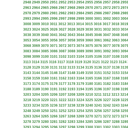
2948
2949
2950
2951
2952
2953
2954
2955
2956
2957
2958
295
2963
2964
2965
2966
2967
2968
2969
2970
2971
2972
2973
297
2978
2979
2980
2981
2982
2983
2984
2985
2986
2987
2988
298
2993
2994
2995
2996
2997
2998
2999
3000
3001
3002
3003
300
3008
3009
3010
3011
3012
3013
3014
3015
3016
3017
3018
301
3023
3024
3025
3026
3027
3028
3029
3030
3031
3032
3033
303
3038
3039
3040
3041
3042
3043
3044
3045
3046
3047
3048
304
3053
3054
3055
3056
3057
3058
3059
3060
3061
3062
3063
306
3068
3069
3070
3071
3072
3073
3074
3075
3076
3077
3078
307
3083
3084
3085
3086
3087
3088
3089
3090
3091
3092
3093
309
3098
3099
3100
3101
3102
3103
3104
3105
3106
3107
3108
310
3113
3114
3115
3116
3117
3118
3119
3120
3121
3122
3123
3124
3128
3129
3130
3131
3132
3133
3134
3135
3136
3137
3138
313
3143
3144
3145
3146
3147
3148
3149
3150
3151
3152
3153
315
3158
3159
3160
3161
3162
3163
3164
3165
3166
3167
3168
316
3173
3174
3175
3176
3177
3178
3179
3180
3181
3182
3183
318
3188
3189
3190
3191
3192
3193
3194
3195
3196
3197
3198
319
3203
3204
3205
3206
3207
3208
3209
3210
3211
3212
3213
321
3218
3219
3220
3221
3222
3223
3224
3225
3226
3227
3228
322
3233
3234
3235
3236
3237
3238
3239
3240
3241
3242
3243
324
3248
3249
3250
3251
3252
3253
3254
3255
3256
3257
3258
325
3263
3264
3265
3266
3267
3268
3269
3270
3271
3272
3273
327
3278
3279
3280
3281
3282
3283
3284
3285
3286
3287
3288
328
3293
3294
3295
3296
3297
3298
3299
3300
3301
3302
3303
330