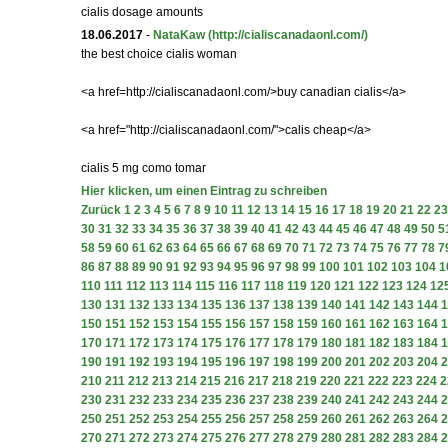
cialis dosage amounts
18.06.2017
-
NataKaw
(http://cialiscanadaonl.com/)
the best choice cialis woman
<a href=http://cialiscanadaonl.com/>buy canadian cialis</a>
<a href="http://cialiscanadaonl.com/">calis cheap</a>
cialis 5 mg como tomar
Hier klicken, um einen Eintrag zu schreiben
Zurück
1
2
3
4
5
6
7
8
9
10
11
12
13
14
15
16
17
18
19
20
21
22
23
30
31
32
33
34
35
36
37
38
39
40
41
42
43
44
45
46
47
48
49
50
5
58
59
60
61
62
63
64
65
66
67
68
69
70
71
72
73
74
75
76
77
78
7
86
87
88
89
90
91
92
93
94
95
96
97
98
99
100
101
102
103
104
1
110
111
112
113
114
115
116
117
118
119
120
121
122
123
124
12
130
131
132
133
134
135
136
137
138
139
140
141
142
143
144
1
150
151
152
153
154
155
156
157
158
159
160
161
162
163
164
1
170
171
172
173
174
175
176
177
178
179
180
181
182
183
184
1
190
191
192
193
194
195
196
197
198
199
200
201
202
203
204
2
210
211
212
213
214
215
216
217
218
219
220
221
222
223
224
2
230
231
232
233
234
235
236
237
238
239
240
241
242
243
244
2
250
251
252
253
254
255
256
257
258
259
260
261
262
263
264
2
270
271
272
273
274
275
276
277
278
279
280
281
282
283
284
2