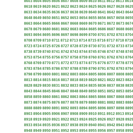
8603
8604
8605
8606
8607
8608
8609
8610
8611
8612
8613
861
8618
8619
8620
8621
8622
8623
8624
8625
8626
8627
8628
862
8633
8634
8635
8636
8637
8638
8639
8640
8641
8642
8643
864
8648
8649
8650
8651
8652
8653
8654
8655
8656
8657
8658
865
8663
8664
8665
8666
8667
8668
8669
8670
8671
8672
8673
867
8678
8679
8680
8681
8682
8683
8684
8685
8686
8687
8688
868
8693
8694
8695
8696
8697
8698
8699
8700
8701
8702
8703
870
8708
8709
8710
8711
8712
8713
8714
8715
8716
8717
8718
871
8723
8724
8725
8726
8727
8728
8729
8730
8731
8732
8733
873
8738
8739
8740
8741
8742
8743
8744
8745
8746
8747
8748
874
8753
8754
8755
8756
8757
8758
8759
8760
8761
8762
8763
876
8768
8769
8770
8771
8772
8773
8774
8775
8776
8777
8778
877
8783
8784
8785
8786
8787
8788
8789
8790
8791
8792
8793
879
8798
8799
8800
8801
8802
8803
8804
8805
8806
8807
8808
880
8813
8814
8815
8816
8817
8818
8819
8820
8821
8822
8823
882
8828
8829
8830
8831
8832
8833
8834
8835
8836
8837
8838
883
8843
8844
8845
8846
8847
8848
8849
8850
8851
8852
8853
885
8858
8859
8860
8861
8862
8863
8864
8865
8866
8867
8868
886
8873
8874
8875
8876
8877
8878
8879
8880
8881
8882
8883
888
8888
8889
8890
8891
8892
8893
8894
8895
8896
8897
8898
889
8903
8904
8905
8906
8907
8908
8909
8910
8911
8912
8913
891
8918
8919
8920
8921
8922
8923
8924
8925
8926
8927
8928
892
8933
8934
8935
8936
8937
8938
8939
8940
8941
8942
8943
894
8948
8949
8950
8951
8952
8953
8954
8955
8956
8957
8958
895