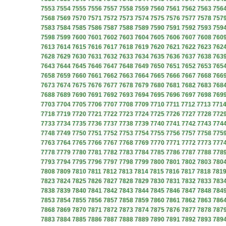
7553
7554
7555
7556
7557
7558
7559
7560
7561
7562
7563
756
7568
7569
7570
7571
7572
7573
7574
7575
7576
7577
7578
757
7583
7584
7585
7586
7587
7588
7589
7590
7591
7592
7593
759
7598
7599
7600
7601
7602
7603
7604
7605
7606
7607
7608
760
7613
7614
7615
7616
7617
7618
7619
7620
7621
7622
7623
762
7628
7629
7630
7631
7632
7633
7634
7635
7636
7637
7638
763
7643
7644
7645
7646
7647
7648
7649
7650
7651
7652
7653
765
7658
7659
7660
7661
7662
7663
7664
7665
7666
7667
7668
766
7673
7674
7675
7676
7677
7678
7679
7680
7681
7682
7683
768
7688
7689
7690
7691
7692
7693
7694
7695
7696
7697
7698
769
7703
7704
7705
7706
7707
7708
7709
7710
7711
7712
7713
771
7718
7719
7720
7721
7722
7723
7724
7725
7726
7727
7728
772
7733
7734
7735
7736
7737
7738
7739
7740
7741
7742
7743
774
7748
7749
7750
7751
7752
7753
7754
7755
7756
7757
7758
775
7763
7764
7765
7766
7767
7768
7769
7770
7771
7772
7773
777
7778
7779
7780
7781
7782
7783
7784
7785
7786
7787
7788
778
7793
7794
7795
7796
7797
7798
7799
7800
7801
7802
7803
780
7808
7809
7810
7811
7812
7813
7814
7815
7816
7817
7818
781
7823
7824
7825
7826
7827
7828
7829
7830
7831
7832
7833
783
7838
7839
7840
7841
7842
7843
7844
7845
7846
7847
7848
784
7853
7854
7855
7856
7857
7858
7859
7860
7861
7862
7863
786
7868
7869
7870
7871
7872
7873
7874
7875
7876
7877
7878
787
7883
7884
7885
7886
7887
7888
7889
7890
7891
7892
7893
789