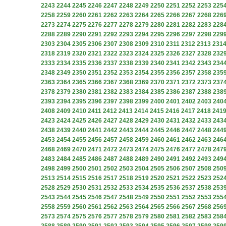
2243
2244
2245
2246
2247
2248
2249
2250
2251
2252
2253
225
2258
2259
2260
2261
2262
2263
2264
2265
2266
2267
2268
226
2273
2274
2275
2276
2277
2278
2279
2280
2281
2282
2283
228
2288
2289
2290
2291
2292
2293
2294
2295
2296
2297
2298
229
2303
2304
2305
2306
2307
2308
2309
2310
2311
2312
2313
231
2318
2319
2320
2321
2322
2323
2324
2325
2326
2327
2328
232
2333
2334
2335
2336
2337
2338
2339
2340
2341
2342
2343
234
2348
2349
2350
2351
2352
2353
2354
2355
2356
2357
2358
235
2363
2364
2365
2366
2367
2368
2369
2370
2371
2372
2373
237
2378
2379
2380
2381
2382
2383
2384
2385
2386
2387
2388
238
2393
2394
2395
2396
2397
2398
2399
2400
2401
2402
2403
240
2408
2409
2410
2411
2412
2413
2414
2415
2416
2417
2418
241
2423
2424
2425
2426
2427
2428
2429
2430
2431
2432
2433
243
2438
2439
2440
2441
2442
2443
2444
2445
2446
2447
2448
244
2453
2454
2455
2456
2457
2458
2459
2460
2461
2462
2463
246
2468
2469
2470
2471
2472
2473
2474
2475
2476
2477
2478
247
2483
2484
2485
2486
2487
2488
2489
2490
2491
2492
2493
249
2498
2499
2500
2501
2502
2503
2504
2505
2506
2507
2508
250
2513
2514
2515
2516
2517
2518
2519
2520
2521
2522
2523
252
2528
2529
2530
2531
2532
2533
2534
2535
2536
2537
2538
253
2543
2544
2545
2546
2547
2548
2549
2550
2551
2552
2553
255
2558
2559
2560
2561
2562
2563
2564
2565
2566
2567
2568
256
2573
2574
2575
2576
2577
2578
2579
2580
2581
2582
2583
258