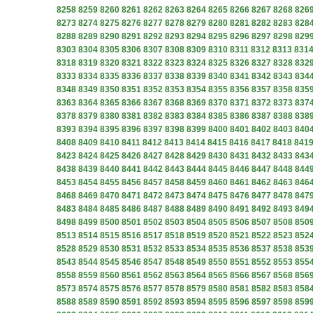
8258
8259
8260
8261
8262
8263
8264
8265
8266
8267
8268
826
8273
8274
8275
8276
8277
8278
8279
8280
8281
8282
8283
828
8288
8289
8290
8291
8292
8293
8294
8295
8296
8297
8298
829
8303
8304
8305
8306
8307
8308
8309
8310
8311
8312
8313
831
8318
8319
8320
8321
8322
8323
8324
8325
8326
8327
8328
832
8333
8334
8335
8336
8337
8338
8339
8340
8341
8342
8343
834
8348
8349
8350
8351
8352
8353
8354
8355
8356
8357
8358
835
8363
8364
8365
8366
8367
8368
8369
8370
8371
8372
8373
837
8378
8379
8380
8381
8382
8383
8384
8385
8386
8387
8388
838
8393
8394
8395
8396
8397
8398
8399
8400
8401
8402
8403
840
8408
8409
8410
8411
8412
8413
8414
8415
8416
8417
8418
841
8423
8424
8425
8426
8427
8428
8429
8430
8431
8432
8433
843
8438
8439
8440
8441
8442
8443
8444
8445
8446
8447
8448
844
8453
8454
8455
8456
8457
8458
8459
8460
8461
8462
8463
846
8468
8469
8470
8471
8472
8473
8474
8475
8476
8477
8478
847
8483
8484
8485
8486
8487
8488
8489
8490
8491
8492
8493
849
8498
8499
8500
8501
8502
8503
8504
8505
8506
8507
8508
850
8513
8514
8515
8516
8517
8518
8519
8520
8521
8522
8523
852
8528
8529
8530
8531
8532
8533
8534
8535
8536
8537
8538
853
8543
8544
8545
8546
8547
8548
8549
8550
8551
8552
8553
855
8558
8559
8560
8561
8562
8563
8564
8565
8566
8567
8568
856
8573
8574
8575
8576
8577
8578
8579
8580
8581
8582
8583
858
8588
8589
8590
8591
8592
8593
8594
8595
8596
8597
8598
859