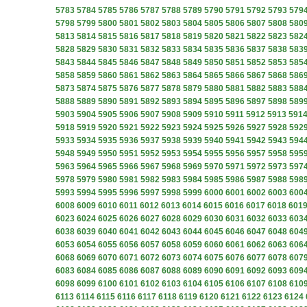
5783
5784
5785
5786
5787
5788
5789
5790
5791
5792
5793
579
5798
5799
5800
5801
5802
5803
5804
5805
5806
5807
5808
580
5813
5814
5815
5816
5817
5818
5819
5820
5821
5822
5823
582
5828
5829
5830
5831
5832
5833
5834
5835
5836
5837
5838
583
5843
5844
5845
5846
5847
5848
5849
5850
5851
5852
5853
585
5858
5859
5860
5861
5862
5863
5864
5865
5866
5867
5868
586
5873
5874
5875
5876
5877
5878
5879
5880
5881
5882
5883
588
5888
5889
5890
5891
5892
5893
5894
5895
5896
5897
5898
589
5903
5904
5905
5906
5907
5908
5909
5910
5911
5912
5913
591
5918
5919
5920
5921
5922
5923
5924
5925
5926
5927
5928
592
5933
5934
5935
5936
5937
5938
5939
5940
5941
5942
5943
594
5948
5949
5950
5951
5952
5953
5954
5955
5956
5957
5958
595
5963
5964
5965
5966
5967
5968
5969
5970
5971
5972
5973
597
5978
5979
5980
5981
5982
5983
5984
5985
5986
5987
5988
598
5993
5994
5995
5996
5997
5998
5999
6000
6001
6002
6003
600
6008
6009
6010
6011
6012
6013
6014
6015
6016
6017
6018
601
6023
6024
6025
6026
6027
6028
6029
6030
6031
6032
6033
603
6038
6039
6040
6041
6042
6043
6044
6045
6046
6047
6048
604
6053
6054
6055
6056
6057
6058
6059
6060
6061
6062
6063
606
6068
6069
6070
6071
6072
6073
6074
6075
6076
6077
6078
607
6083
6084
6085
6086
6087
6088
6089
6090
6091
6092
6093
609
6098
6099
6100
6101
6102
6103
6104
6105
6106
6107
6108
610
6113
6114
6115
6116
6117
6118
6119
6120
6121
6122
6123
6124