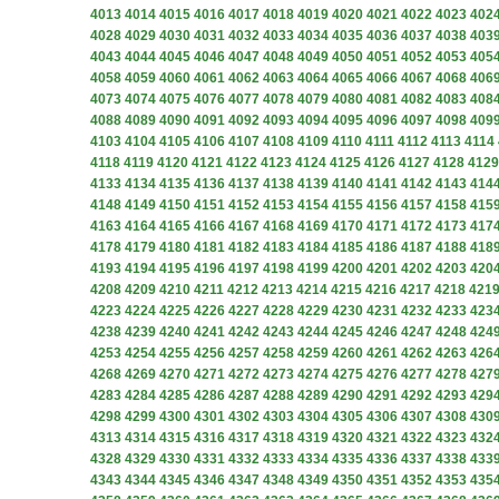
4013
4014
4015
4016
4017
4018
4019
4020
4021
4022
4023
402
4028
4029
4030
4031
4032
4033
4034
4035
4036
4037
4038
403
4043
4044
4045
4046
4047
4048
4049
4050
4051
4052
4053
405
4058
4059
4060
4061
4062
4063
4064
4065
4066
4067
4068
406
4073
4074
4075
4076
4077
4078
4079
4080
4081
4082
4083
408
4088
4089
4090
4091
4092
4093
4094
4095
4096
4097
4098
409
4103
4104
4105
4106
4107
4108
4109
4110
4111
4112
4113
4114
4118
4119
4120
4121
4122
4123
4124
4125
4126
4127
4128
4129
4133
4134
4135
4136
4137
4138
4139
4140
4141
4142
4143
414
4148
4149
4150
4151
4152
4153
4154
4155
4156
4157
4158
415
4163
4164
4165
4166
4167
4168
4169
4170
4171
4172
4173
417
4178
4179
4180
4181
4182
4183
4184
4185
4186
4187
4188
418
4193
4194
4195
4196
4197
4198
4199
4200
4201
4202
4203
420
4208
4209
4210
4211
4212
4213
4214
4215
4216
4217
4218
421
4223
4224
4225
4226
4227
4228
4229
4230
4231
4232
4233
423
4238
4239
4240
4241
4242
4243
4244
4245
4246
4247
4248
424
4253
4254
4255
4256
4257
4258
4259
4260
4261
4262
4263
426
4268
4269
4270
4271
4272
4273
4274
4275
4276
4277
4278
427
4283
4284
4285
4286
4287
4288
4289
4290
4291
4292
4293
429
4298
4299
4300
4301
4302
4303
4304
4305
4306
4307
4308
430
4313
4314
4315
4316
4317
4318
4319
4320
4321
4322
4323
432
4328
4329
4330
4331
4332
4333
4334
4335
4336
4337
4338
433
4343
4344
4345
4346
4347
4348
4349
4350
4351
4352
4353
435