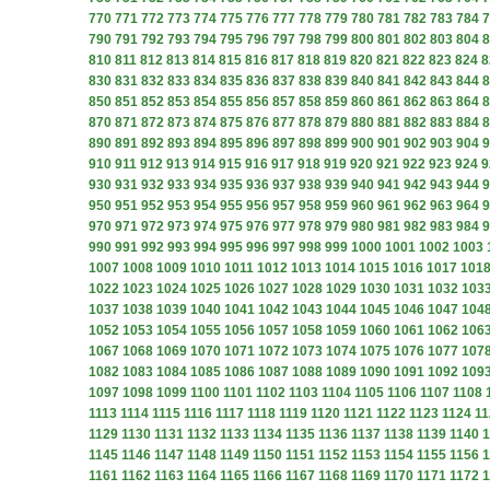
770
771
772
773
774
775
776
777
778
779
780
781
782
783
784
7
790
791
792
793
794
795
796
797
798
799
800
801
802
803
804
8
810
811
812
813
814
815
816
817
818
819
820
821
822
823
824
8
830
831
832
833
834
835
836
837
838
839
840
841
842
843
844
8
850
851
852
853
854
855
856
857
858
859
860
861
862
863
864
8
870
871
872
873
874
875
876
877
878
879
880
881
882
883
884
8
890
891
892
893
894
895
896
897
898
899
900
901
902
903
904
9
910
911
912
913
914
915
916
917
918
919
920
921
922
923
924
9
930
931
932
933
934
935
936
937
938
939
940
941
942
943
944
9
950
951
952
953
954
955
956
957
958
959
960
961
962
963
964
9
970
971
972
973
974
975
976
977
978
979
980
981
982
983
984
9
990
991
992
993
994
995
996
997
998
999
1000
1001
1002
1003
1007
1008
1009
1010
1011
1012
1013
1014
1015
1016
1017
101
1022
1023
1024
1025
1026
1027
1028
1029
1030
1031
1032
103
1037
1038
1039
1040
1041
1042
1043
1044
1045
1046
1047
104
1052
1053
1054
1055
1056
1057
1058
1059
1060
1061
1062
106
1067
1068
1069
1070
1071
1072
1073
1074
1075
1076
1077
107
1082
1083
1084
1085
1086
1087
1088
1089
1090
1091
1092
109
1097
1098
1099
1100
1101
1102
1103
1104
1105
1106
1107
1108
1113
1114
1115
1116
1117
1118
1119
1120
1121
1122
1123
1124
11
1129
1130
1131
1132
1133
1134
1135
1136
1137
1138
1139
1140
1
1145
1146
1147
1148
1149
1150
1151
1152
1153
1154
1155
1156
1
1161
1162
1163
1164
1165
1166
1167
1168
1169
1170
1171
1172
1