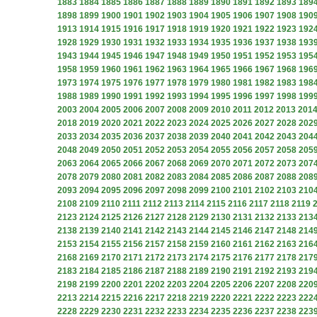
1883
1884
1885
1886
1887
1888
1889
1890
1891
1892
1893
189
1898
1899
1900
1901
1902
1903
1904
1905
1906
1907
1908
190
1913
1914
1915
1916
1917
1918
1919
1920
1921
1922
1923
192
1928
1929
1930
1931
1932
1933
1934
1935
1936
1937
1938
193
1943
1944
1945
1946
1947
1948
1949
1950
1951
1952
1953
195
1958
1959
1960
1961
1962
1963
1964
1965
1966
1967
1968
196
1973
1974
1975
1976
1977
1978
1979
1980
1981
1982
1983
198
1988
1989
1990
1991
1992
1993
1994
1995
1996
1997
1998
199
2003
2004
2005
2006
2007
2008
2009
2010
2011
2012
2013
201
2018
2019
2020
2021
2022
2023
2024
2025
2026
2027
2028
202
2033
2034
2035
2036
2037
2038
2039
2040
2041
2042
2043
204
2048
2049
2050
2051
2052
2053
2054
2055
2056
2057
2058
205
2063
2064
2065
2066
2067
2068
2069
2070
2071
2072
2073
207
2078
2079
2080
2081
2082
2083
2084
2085
2086
2087
2088
208
2093
2094
2095
2096
2097
2098
2099
2100
2101
2102
2103
210
2108
2109
2110
2111
2112
2113
2114
2115
2116
2117
2118
2119
2123
2124
2125
2126
2127
2128
2129
2130
2131
2132
2133
213
2138
2139
2140
2141
2142
2143
2144
2145
2146
2147
2148
214
2153
2154
2155
2156
2157
2158
2159
2160
2161
2162
2163
216
2168
2169
2170
2171
2172
2173
2174
2175
2176
2177
2178
217
2183
2184
2185
2186
2187
2188
2189
2190
2191
2192
2193
219
2198
2199
2200
2201
2202
2203
2204
2205
2206
2207
2208
220
2213
2214
2215
2216
2217
2218
2219
2220
2221
2222
2223
222
2228
2229
2230
2231
2232
2233
2234
2235
2236
2237
2238
223