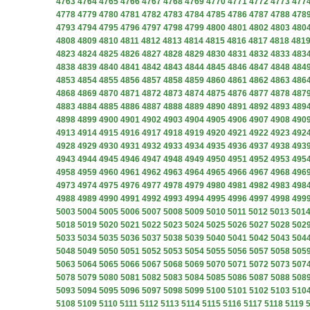
4763
4764
4765
4766
4767
4768
4769
4770
4771
4772
4773
477
4778
4779
4780
4781
4782
4783
4784
4785
4786
4787
4788
478
4793
4794
4795
4796
4797
4798
4799
4800
4801
4802
4803
480
4808
4809
4810
4811
4812
4813
4814
4815
4816
4817
4818
481
4823
4824
4825
4826
4827
4828
4829
4830
4831
4832
4833
483
4838
4839
4840
4841
4842
4843
4844
4845
4846
4847
4848
484
4853
4854
4855
4856
4857
4858
4859
4860
4861
4862
4863
486
4868
4869
4870
4871
4872
4873
4874
4875
4876
4877
4878
487
4883
4884
4885
4886
4887
4888
4889
4890
4891
4892
4893
489
4898
4899
4900
4901
4902
4903
4904
4905
4906
4907
4908
490
4913
4914
4915
4916
4917
4918
4919
4920
4921
4922
4923
492
4928
4929
4930
4931
4932
4933
4934
4935
4936
4937
4938
493
4943
4944
4945
4946
4947
4948
4949
4950
4951
4952
4953
495
4958
4959
4960
4961
4962
4963
4964
4965
4966
4967
4968
496
4973
4974
4975
4976
4977
4978
4979
4980
4981
4982
4983
498
4988
4989
4990
4991
4992
4993
4994
4995
4996
4997
4998
499
5003
5004
5005
5006
5007
5008
5009
5010
5011
5012
5013
501
5018
5019
5020
5021
5022
5023
5024
5025
5026
5027
5028
502
5033
5034
5035
5036
5037
5038
5039
5040
5041
5042
5043
504
5048
5049
5050
5051
5052
5053
5054
5055
5056
5057
5058
505
5063
5064
5065
5066
5067
5068
5069
5070
5071
5072
5073
507
5078
5079
5080
5081
5082
5083
5084
5085
5086
5087
5088
508
5093
5094
5095
5096
5097
5098
5099
5100
5101
5102
5103
510
5108
5109
5110
5111
5112
5113
5114
5115
5116
5117
5118
5119