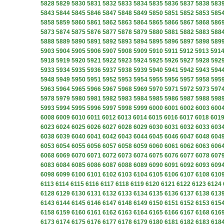
5828
5829
5830
5831
5832
5833
5834
5835
5836
5837
5838
583
5843
5844
5845
5846
5847
5848
5849
5850
5851
5852
5853
585
5858
5859
5860
5861
5862
5863
5864
5865
5866
5867
5868
586
5873
5874
5875
5876
5877
5878
5879
5880
5881
5882
5883
588
5888
5889
5890
5891
5892
5893
5894
5895
5896
5897
5898
589
5903
5904
5905
5906
5907
5908
5909
5910
5911
5912
5913
591
5918
5919
5920
5921
5922
5923
5924
5925
5926
5927
5928
592
5933
5934
5935
5936
5937
5938
5939
5940
5941
5942
5943
594
5948
5949
5950
5951
5952
5953
5954
5955
5956
5957
5958
595
5963
5964
5965
5966
5967
5968
5969
5970
5971
5972
5973
597
5978
5979
5980
5981
5982
5983
5984
5985
5986
5987
5988
598
5993
5994
5995
5996
5997
5998
5999
6000
6001
6002
6003
600
6008
6009
6010
6011
6012
6013
6014
6015
6016
6017
6018
601
6023
6024
6025
6026
6027
6028
6029
6030
6031
6032
6033
603
6038
6039
6040
6041
6042
6043
6044
6045
6046
6047
6048
604
6053
6054
6055
6056
6057
6058
6059
6060
6061
6062
6063
606
6068
6069
6070
6071
6072
6073
6074
6075
6076
6077
6078
607
6083
6084
6085
6086
6087
6088
6089
6090
6091
6092
6093
609
6098
6099
6100
6101
6102
6103
6104
6105
6106
6107
6108
610
6113
6114
6115
6116
6117
6118
6119
6120
6121
6122
6123
6124
6128
6129
6130
6131
6132
6133
6134
6135
6136
6137
6138
613
6143
6144
6145
6146
6147
6148
6149
6150
6151
6152
6153
615
6158
6159
6160
6161
6162
6163
6164
6165
6166
6167
6168
616
6173
6174
6175
6176
6177
6178
6179
6180
6181
6182
6183
618