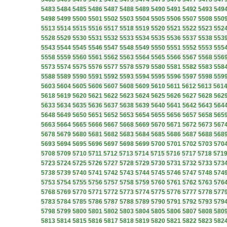
5483
5484
5485
5486
5487
5488
5489
5490
5491
5492
5493
549
5498
5499
5500
5501
5502
5503
5504
5505
5506
5507
5508
550
5513
5514
5515
5516
5517
5518
5519
5520
5521
5522
5523
552
5528
5529
5530
5531
5532
5533
5534
5535
5536
5537
5538
553
5543
5544
5545
5546
5547
5548
5549
5550
5551
5552
5553
555
5558
5559
5560
5561
5562
5563
5564
5565
5566
5567
5568
556
5573
5574
5575
5576
5577
5578
5579
5580
5581
5582
5583
558
5588
5589
5590
5591
5592
5593
5594
5595
5596
5597
5598
559
5603
5604
5605
5606
5607
5608
5609
5610
5611
5612
5613
561
5618
5619
5620
5621
5622
5623
5624
5625
5626
5627
5628
562
5633
5634
5635
5636
5637
5638
5639
5640
5641
5642
5643
564
5648
5649
5650
5651
5652
5653
5654
5655
5656
5657
5658
565
5663
5664
5665
5666
5667
5668
5669
5670
5671
5672
5673
567
5678
5679
5680
5681
5682
5683
5684
5685
5686
5687
5688
568
5693
5694
5695
5696
5697
5698
5699
5700
5701
5702
5703
570
5708
5709
5710
5711
5712
5713
5714
5715
5716
5717
5718
571
5723
5724
5725
5726
5727
5728
5729
5730
5731
5732
5733
573
5738
5739
5740
5741
5742
5743
5744
5745
5746
5747
5748
574
5753
5754
5755
5756
5757
5758
5759
5760
5761
5762
5763
576
5768
5769
5770
5771
5772
5773
5774
5775
5776
5777
5778
577
5783
5784
5785
5786
5787
5788
5789
5790
5791
5792
5793
579
5798
5799
5800
5801
5802
5803
5804
5805
5806
5807
5808
580
5813
5814
5815
5816
5817
5818
5819
5820
5821
5822
5823
582