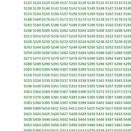
5123
5124
5125
5126
5127
5128
5129
5130
5131
5132
5133
513
5138
5139
5140
5141
5142
5143
5144
5145
5146
5147
5148
514
5153
5154
5155
5156
5157
5158
5159
5160
5161
5162
5163
516
5168
5169
5170
5171
5172
5173
5174
5175
5176
5177
5178
517
5183
5184
5185
5186
5187
5188
5189
5190
5191
5192
5193
519
5198
5199
5200
5201
5202
5203
5204
5205
5206
5207
5208
520
5213
5214
5215
5216
5217
5218
5219
5220
5221
5222
5223
522
5228
5229
5230
5231
5232
5233
5234
5235
5236
5237
5238
523
5243
5244
5245
5246
5247
5248
5249
5250
5251
5252
5253
525
5258
5259
5260
5261
5262
5263
5264
5265
5266
5267
5268
526
5273
5274
5275
5276
5277
5278
5279
5280
5281
5282
5283
528
5288
5289
5290
5291
5292
5293
5294
5295
5296
5297
5298
529
5303
5304
5305
5306
5307
5308
5309
5310
5311
5312
5313
531
5318
5319
5320
5321
5322
5323
5324
5325
5326
5327
5328
532
5333
5334
5335
5336
5337
5338
5339
5340
5341
5342
5343
534
5348
5349
5350
5351
5352
5353
5354
5355
5356
5357
5358
535
5363
5364
5365
5366
5367
5368
5369
5370
5371
5372
5373
537
5378
5379
5380
5381
5382
5383
5384
5385
5386
5387
5388
538
5393
5394
5395
5396
5397
5398
5399
5400
5401
5402
5403
540
5408
5409
5410
5411
5412
5413
5414
5415
5416
5417
5418
541
5423
5424
5425
5426
5427
5428
5429
5430
5431
5432
5433
543
5438
5439
5440
5441
5442
5443
5444
5445
5446
5447
5448
544
5453
5454
5455
5456
5457
5458
5459
5460
5461
5462
5463
546
5468
5469
5470
5471
5472
5473
5474
5475
5476
5477
5478
547