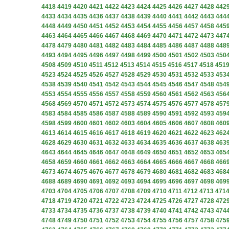
4418
4419
4420
4421
4422
4423
4424
4425
4426
4427
4428
442
4433
4434
4435
4436
4437
4438
4439
4440
4441
4442
4443
444
4448
4449
4450
4451
4452
4453
4454
4455
4456
4457
4458
445
4463
4464
4465
4466
4467
4468
4469
4470
4471
4472
4473
447
4478
4479
4480
4481
4482
4483
4484
4485
4486
4487
4488
448
4493
4494
4495
4496
4497
4498
4499
4500
4501
4502
4503
450
4508
4509
4510
4511
4512
4513
4514
4515
4516
4517
4518
451
4523
4524
4525
4526
4527
4528
4529
4530
4531
4532
4533
453
4538
4539
4540
4541
4542
4543
4544
4545
4546
4547
4548
454
4553
4554
4555
4556
4557
4558
4559
4560
4561
4562
4563
456
4568
4569
4570
4571
4572
4573
4574
4575
4576
4577
4578
457
4583
4584
4585
4586
4587
4588
4589
4590
4591
4592
4593
459
4598
4599
4600
4601
4602
4603
4604
4605
4606
4607
4608
460
4613
4614
4615
4616
4617
4618
4619
4620
4621
4622
4623
462
4628
4629
4630
4631
4632
4633
4634
4635
4636
4637
4638
463
4643
4644
4645
4646
4647
4648
4649
4650
4651
4652
4653
465
4658
4659
4660
4661
4662
4663
4664
4665
4666
4667
4668
466
4673
4674
4675
4676
4677
4678
4679
4680
4681
4682
4683
468
4688
4689
4690
4691
4692
4693
4694
4695
4696
4697
4698
469
4703
4704
4705
4706
4707
4708
4709
4710
4711
4712
4713
471
4718
4719
4720
4721
4722
4723
4724
4725
4726
4727
4728
472
4733
4734
4735
4736
4737
4738
4739
4740
4741
4742
4743
474
4748
4749
4750
4751
4752
4753
4754
4755
4756
4757
4758
475