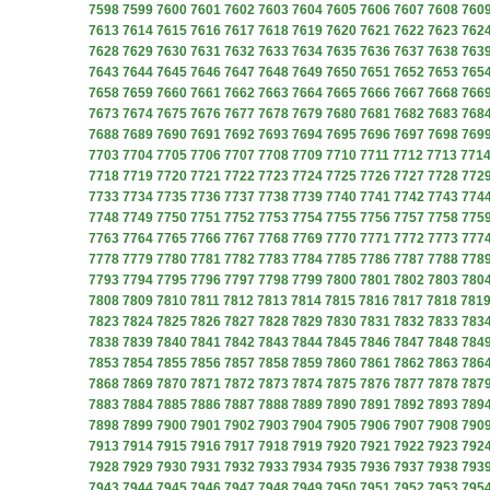
7598
7599
7600
7601
7602
7603
7604
7605
7606
7607
7608
760
7613
7614
7615
7616
7617
7618
7619
7620
7621
7622
7623
762
7628
7629
7630
7631
7632
7633
7634
7635
7636
7637
7638
763
7643
7644
7645
7646
7647
7648
7649
7650
7651
7652
7653
765
7658
7659
7660
7661
7662
7663
7664
7665
7666
7667
7668
766
7673
7674
7675
7676
7677
7678
7679
7680
7681
7682
7683
768
7688
7689
7690
7691
7692
7693
7694
7695
7696
7697
7698
769
7703
7704
7705
7706
7707
7708
7709
7710
7711
7712
7713
771
7718
7719
7720
7721
7722
7723
7724
7725
7726
7727
7728
772
7733
7734
7735
7736
7737
7738
7739
7740
7741
7742
7743
774
7748
7749
7750
7751
7752
7753
7754
7755
7756
7757
7758
775
7763
7764
7765
7766
7767
7768
7769
7770
7771
7772
7773
777
7778
7779
7780
7781
7782
7783
7784
7785
7786
7787
7788
778
7793
7794
7795
7796
7797
7798
7799
7800
7801
7802
7803
780
7808
7809
7810
7811
7812
7813
7814
7815
7816
7817
7818
781
7823
7824
7825
7826
7827
7828
7829
7830
7831
7832
7833
783
7838
7839
7840
7841
7842
7843
7844
7845
7846
7847
7848
784
7853
7854
7855
7856
7857
7858
7859
7860
7861
7862
7863
786
7868
7869
7870
7871
7872
7873
7874
7875
7876
7877
7878
787
7883
7884
7885
7886
7887
7888
7889
7890
7891
7892
7893
789
7898
7899
7900
7901
7902
7903
7904
7905
7906
7907
7908
790
7913
7914
7915
7916
7917
7918
7919
7920
7921
7922
7923
792
7928
7929
7930
7931
7932
7933
7934
7935
7936
7937
7938
793
7943
7944
7945
7946
7947
7948
7949
7950
7951
7952
7953
795