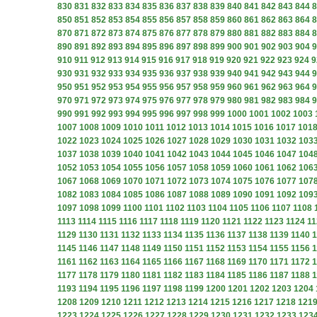
830
831
832
833
834
835
836
837
838
839
840
841
842
843
844
8
850
851
852
853
854
855
856
857
858
859
860
861
862
863
864
8
870
871
872
873
874
875
876
877
878
879
880
881
882
883
884
8
890
891
892
893
894
895
896
897
898
899
900
901
902
903
904
9
910
911
912
913
914
915
916
917
918
919
920
921
922
923
924
9
930
931
932
933
934
935
936
937
938
939
940
941
942
943
944
9
950
951
952
953
954
955
956
957
958
959
960
961
962
963
964
9
970
971
972
973
974
975
976
977
978
979
980
981
982
983
984
9
990
991
992
993
994
995
996
997
998
999
1000
1001
1002
1003
1007
1008
1009
1010
1011
1012
1013
1014
1015
1016
1017
101
1022
1023
1024
1025
1026
1027
1028
1029
1030
1031
1032
103
1037
1038
1039
1040
1041
1042
1043
1044
1045
1046
1047
104
1052
1053
1054
1055
1056
1057
1058
1059
1060
1061
1062
106
1067
1068
1069
1070
1071
1072
1073
1074
1075
1076
1077
107
1082
1083
1084
1085
1086
1087
1088
1089
1090
1091
1092
109
1097
1098
1099
1100
1101
1102
1103
1104
1105
1106
1107
1108
1113
1114
1115
1116
1117
1118
1119
1120
1121
1122
1123
1124
11
1129
1130
1131
1132
1133
1134
1135
1136
1137
1138
1139
1140
1
1145
1146
1147
1148
1149
1150
1151
1152
1153
1154
1155
1156
1
1161
1162
1163
1164
1165
1166
1167
1168
1169
1170
1171
1172
1
1177
1178
1179
1180
1181
1182
1183
1184
1185
1186
1187
1188
1
1193
1194
1195
1196
1197
1198
1199
1200
1201
1202
1203
1204
1208
1209
1210
1211
1212
1213
1214
1215
1216
1217
1218
121
1223
1224
1225
1226
1227
1228
1229
1230
1231
1232
1233
123