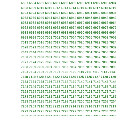
6893
6894
6895
6896
6897
6898
6899
6900
6901
6902
6903
690
6908
6909
6910
6911
6912
6913
6914
6915
6916
6917
6918
691
6923
6924
6925
6926
6927
6928
6929
6930
6931
6932
6933
693
6938
6939
6940
6941
6942
6943
6944
6945
6946
6947
6948
694
6953
6954
6955
6956
6957
6958
6959
6960
6961
6962
6963
696
6968
6969
6970
6971
6972
6973
6974
6975
6976
6977
6978
697
6983
6984
6985
6986
6987
6988
6989
6990
6991
6992
6993
699
6998
6999
7000
7001
7002
7003
7004
7005
7006
7007
7008
700
7013
7014
7015
7016
7017
7018
7019
7020
7021
7022
7023
702
7028
7029
7030
7031
7032
7033
7034
7035
7036
7037
7038
703
7043
7044
7045
7046
7047
7048
7049
7050
7051
7052
7053
705
7058
7059
7060
7061
7062
7063
7064
7065
7066
7067
7068
706
7073
7074
7075
7076
7077
7078
7079
7080
7081
7082
7083
708
7088
7089
7090
7091
7092
7093
7094
7095
7096
7097
7098
709
7103
7104
7105
7106
7107
7108
7109
7110
7111
7112
7113
7114
7118
7119
7120
7121
7122
7123
7124
7125
7126
7127
7128
7129
7133
7134
7135
7136
7137
7138
7139
7140
7141
7142
7143
714
7148
7149
7150
7151
7152
7153
7154
7155
7156
7157
7158
715
7163
7164
7165
7166
7167
7168
7169
7170
7171
7172
7173
717
7178
7179
7180
7181
7182
7183
7184
7185
7186
7187
7188
718
7193
7194
7195
7196
7197
7198
7199
7200
7201
7202
7203
720
7208
7209
7210
7211
7212
7213
7214
7215
7216
7217
7218
721
7223
7224
7225
7226
7227
7228
7229
7230
7231
7232
7233
723