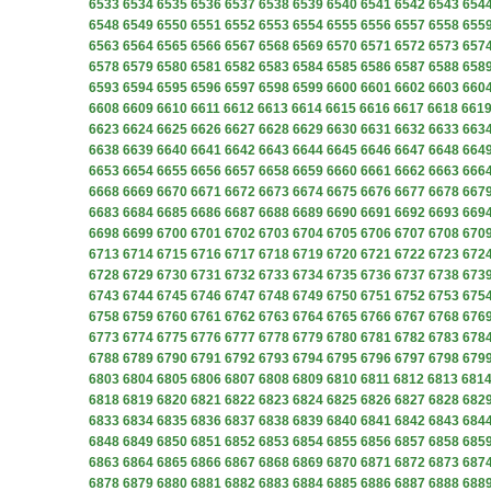
6533
6534
6535
6536
6537
6538
6539
6540
6541
6542
6543
654
6548
6549
6550
6551
6552
6553
6554
6555
6556
6557
6558
655
6563
6564
6565
6566
6567
6568
6569
6570
6571
6572
6573
657
6578
6579
6580
6581
6582
6583
6584
6585
6586
6587
6588
658
6593
6594
6595
6596
6597
6598
6599
6600
6601
6602
6603
660
6608
6609
6610
6611
6612
6613
6614
6615
6616
6617
6618
661
6623
6624
6625
6626
6627
6628
6629
6630
6631
6632
6633
663
6638
6639
6640
6641
6642
6643
6644
6645
6646
6647
6648
664
6653
6654
6655
6656
6657
6658
6659
6660
6661
6662
6663
666
6668
6669
6670
6671
6672
6673
6674
6675
6676
6677
6678
667
6683
6684
6685
6686
6687
6688
6689
6690
6691
6692
6693
669
6698
6699
6700
6701
6702
6703
6704
6705
6706
6707
6708
670
6713
6714
6715
6716
6717
6718
6719
6720
6721
6722
6723
672
6728
6729
6730
6731
6732
6733
6734
6735
6736
6737
6738
673
6743
6744
6745
6746
6747
6748
6749
6750
6751
6752
6753
675
6758
6759
6760
6761
6762
6763
6764
6765
6766
6767
6768
676
6773
6774
6775
6776
6777
6778
6779
6780
6781
6782
6783
678
6788
6789
6790
6791
6792
6793
6794
6795
6796
6797
6798
679
6803
6804
6805
6806
6807
6808
6809
6810
6811
6812
6813
681
6818
6819
6820
6821
6822
6823
6824
6825
6826
6827
6828
682
6833
6834
6835
6836
6837
6838
6839
6840
6841
6842
6843
684
6848
6849
6850
6851
6852
6853
6854
6855
6856
6857
6858
685
6863
6864
6865
6866
6867
6868
6869
6870
6871
6872
6873
687
6878
6879
6880
6881
6882
6883
6884
6885
6886
6887
6888
688