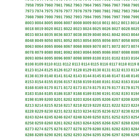
7958
7959
7960
7961
7962
7963
7964
7965
7966
7967
7968
796
7973
7974
7975
7976
7977
7978
7979
7980
7981
7982
7983
798
7988
7989
7990
7991
7992
7993
7994
7995
7996
7997
7998
799
8003
8004
8005
8006
8007
8008
8009
8010
8011
8012
8013
801
8018
8019
8020
8021
8022
8023
8024
8025
8026
8027
8028
802
8033
8034
8035
8036
8037
8038
8039
8040
8041
8042
8043
804
8048
8049
8050
8051
8052
8053
8054
8055
8056
8057
8058
805
8063
8064
8065
8066
8067
8068
8069
8070
8071
8072
8073
807
8078
8079
8080
8081
8082
8083
8084
8085
8086
8087
8088
808
8093
8094
8095
8096
8097
8098
8099
8100
8101
8102
8103
810
8108
8109
8110
8111
8112
8113
8114
8115
8116
8117
8118
8119
8123
8124
8125
8126
8127
8128
8129
8130
8131
8132
8133
813
8138
8139
8140
8141
8142
8143
8144
8145
8146
8147
8148
814
8153
8154
8155
8156
8157
8158
8159
8160
8161
8162
8163
816
8168
8169
8170
8171
8172
8173
8174
8175
8176
8177
8178
817
8183
8184
8185
8186
8187
8188
8189
8190
8191
8192
8193
819
8198
8199
8200
8201
8202
8203
8204
8205
8206
8207
8208
820
8213
8214
8215
8216
8217
8218
8219
8220
8221
8222
8223
822
8228
8229
8230
8231
8232
8233
8234
8235
8236
8237
8238
823
8243
8244
8245
8246
8247
8248
8249
8250
8251
8252
8253
825
8258
8259
8260
8261
8262
8263
8264
8265
8266
8267
8268
826
8273
8274
8275
8276
8277
8278
8279
8280
8281
8282
8283
828
8288
8289
8290
8291
8292
8293
8294
8295
8296
8297
8298
829