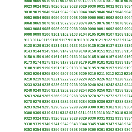
9008
9009
9010
9011
9012
9013
9014
9015
9016
9017
9018
901
9023
9024
9025
9026
9027
9028
9029
9030
9031
9032
9033
903
9038
9039
9040
9041
9042
9043
9044
9045
9046
9047
9048
904
9053
9054
9055
9056
9057
9058
9059
9060
9061
9062
9063
906
9068
9069
9070
9071
9072
9073
9074
9075
9076
9077
9078
907
9083
9084
9085
9086
9087
9088
9089
9090
9091
9092
9093
909
9098
9099
9100
9101
9102
9103
9104
9105
9106
9107
9108
910
9113
9114
9115
9116
9117
9118
9119
9120
9121
9122
9123
9124
9128
9129
9130
9131
9132
9133
9134
9135
9136
9137
9138
913
9143
9144
9145
9146
9147
9148
9149
9150
9151
9152
9153
915
9158
9159
9160
9161
9162
9163
9164
9165
9166
9167
9168
916
9173
9174
9175
9176
9177
9178
9179
9180
9181
9182
9183
918
9188
9189
9190
9191
9192
9193
9194
9195
9196
9197
9198
919
9203
9204
9205
9206
9207
9208
9209
9210
9211
9212
9213
921
9218
9219
9220
9221
9222
9223
9224
9225
9226
9227
9228
922
9233
9234
9235
9236
9237
9238
9239
9240
9241
9242
9243
924
9248
9249
9250
9251
9252
9253
9254
9255
9256
9257
9258
925
9263
9264
9265
9266
9267
9268
9269
9270
9271
9272
9273
927
9278
9279
9280
9281
9282
9283
9284
9285
9286
9287
9288
928
9293
9294
9295
9296
9297
9298
9299
9300
9301
9302
9303
930
9308
9309
9310
9311
9312
9313
9314
9315
9316
9317
9318
931
9323
9324
9325
9326
9327
9328
9329
9330
9331
9332
9333
933
9338
9339
9340
9341
9342
9343
9344
9345
9346
9347
9348
934
9353
9354
9355
9356
9357
9358
9359
9360
9361
9362
9363
936