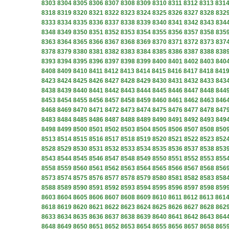
8303
8304
8305
8306
8307
8308
8309
8310
8311
8312
8313
831
8318
8319
8320
8321
8322
8323
8324
8325
8326
8327
8328
832
8333
8334
8335
8336
8337
8338
8339
8340
8341
8342
8343
834
8348
8349
8350
8351
8352
8353
8354
8355
8356
8357
8358
835
8363
8364
8365
8366
8367
8368
8369
8370
8371
8372
8373
837
8378
8379
8380
8381
8382
8383
8384
8385
8386
8387
8388
838
8393
8394
8395
8396
8397
8398
8399
8400
8401
8402
8403
840
8408
8409
8410
8411
8412
8413
8414
8415
8416
8417
8418
841
8423
8424
8425
8426
8427
8428
8429
8430
8431
8432
8433
843
8438
8439
8440
8441
8442
8443
8444
8445
8446
8447
8448
844
8453
8454
8455
8456
8457
8458
8459
8460
8461
8462
8463
846
8468
8469
8470
8471
8472
8473
8474
8475
8476
8477
8478
847
8483
8484
8485
8486
8487
8488
8489
8490
8491
8492
8493
849
8498
8499
8500
8501
8502
8503
8504
8505
8506
8507
8508
850
8513
8514
8515
8516
8517
8518
8519
8520
8521
8522
8523
852
8528
8529
8530
8531
8532
8533
8534
8535
8536
8537
8538
853
8543
8544
8545
8546
8547
8548
8549
8550
8551
8552
8553
855
8558
8559
8560
8561
8562
8563
8564
8565
8566
8567
8568
856
8573
8574
8575
8576
8577
8578
8579
8580
8581
8582
8583
858
8588
8589
8590
8591
8592
8593
8594
8595
8596
8597
8598
859
8603
8604
8605
8606
8607
8608
8609
8610
8611
8612
8613
861
8618
8619
8620
8621
8622
8623
8624
8625
8626
8627
8628
862
8633
8634
8635
8636
8637
8638
8639
8640
8641
8642
8643
864
8648
8649
8650
8651
8652
8653
8654
8655
8656
8657
8658
865