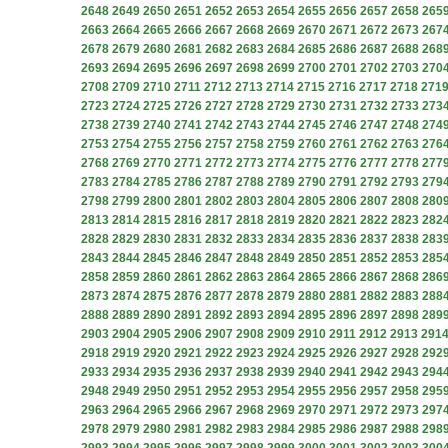
2648
2649
2650
2651
2652
2653
2654
2655
2656
2657
2658
265
2663
2664
2665
2666
2667
2668
2669
2670
2671
2672
2673
267
2678
2679
2680
2681
2682
2683
2684
2685
2686
2687
2688
268
2693
2694
2695
2696
2697
2698
2699
2700
2701
2702
2703
270
2708
2709
2710
2711
2712
2713
2714
2715
2716
2717
2718
271
2723
2724
2725
2726
2727
2728
2729
2730
2731
2732
2733
273
2738
2739
2740
2741
2742
2743
2744
2745
2746
2747
2748
274
2753
2754
2755
2756
2757
2758
2759
2760
2761
2762
2763
276
2768
2769
2770
2771
2772
2773
2774
2775
2776
2777
2778
277
2783
2784
2785
2786
2787
2788
2789
2790
2791
2792
2793
279
2798
2799
2800
2801
2802
2803
2804
2805
2806
2807
2808
280
2813
2814
2815
2816
2817
2818
2819
2820
2821
2822
2823
282
2828
2829
2830
2831
2832
2833
2834
2835
2836
2837
2838
283
2843
2844
2845
2846
2847
2848
2849
2850
2851
2852
2853
285
2858
2859
2860
2861
2862
2863
2864
2865
2866
2867
2868
286
2873
2874
2875
2876
2877
2878
2879
2880
2881
2882
2883
288
2888
2889
2890
2891
2892
2893
2894
2895
2896
2897
2898
289
2903
2904
2905
2906
2907
2908
2909
2910
2911
2912
2913
291
2918
2919
2920
2921
2922
2923
2924
2925
2926
2927
2928
292
2933
2934
2935
2936
2937
2938
2939
2940
2941
2942
2943
294
2948
2949
2950
2951
2952
2953
2954
2955
2956
2957
2958
295
2963
2964
2965
2966
2967
2968
2969
2970
2971
2972
2973
297
2978
2979
2980
2981
2982
2983
2984
2985
2986
2987
2988
298