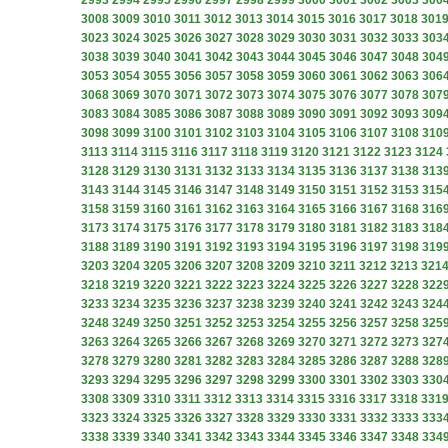
2993
2994
2995
2996
2997
2998
2999
3000
3001
3002
3003
300
3008
3009
3010
3011
3012
3013
3014
3015
3016
3017
3018
301
3023
3024
3025
3026
3027
3028
3029
3030
3031
3032
3033
303
3038
3039
3040
3041
3042
3043
3044
3045
3046
3047
3048
304
3053
3054
3055
3056
3057
3058
3059
3060
3061
3062
3063
306
3068
3069
3070
3071
3072
3073
3074
3075
3076
3077
3078
307
3083
3084
3085
3086
3087
3088
3089
3090
3091
3092
3093
309
3098
3099
3100
3101
3102
3103
3104
3105
3106
3107
3108
310
3113
3114
3115
3116
3117
3118
3119
3120
3121
3122
3123
3124
3128
3129
3130
3131
3132
3133
3134
3135
3136
3137
3138
313
3143
3144
3145
3146
3147
3148
3149
3150
3151
3152
3153
315
3158
3159
3160
3161
3162
3163
3164
3165
3166
3167
3168
316
3173
3174
3175
3176
3177
3178
3179
3180
3181
3182
3183
318
3188
3189
3190
3191
3192
3193
3194
3195
3196
3197
3198
319
3203
3204
3205
3206
3207
3208
3209
3210
3211
3212
3213
321
3218
3219
3220
3221
3222
3223
3224
3225
3226
3227
3228
322
3233
3234
3235
3236
3237
3238
3239
3240
3241
3242
3243
324
3248
3249
3250
3251
3252
3253
3254
3255
3256
3257
3258
325
3263
3264
3265
3266
3267
3268
3269
3270
3271
3272
3273
327
3278
3279
3280
3281
3282
3283
3284
3285
3286
3287
3288
328
3293
3294
3295
3296
3297
3298
3299
3300
3301
3302
3303
330
3308
3309
3310
3311
3312
3313
3314
3315
3316
3317
3318
331
3323
3324
3325
3326
3327
3328
3329
3330
3331
3332
3333
333
3338
3339
3340
3341
3342
3343
3344
3345
3346
3347
3348
334