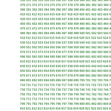
350
351
352
353
354
355
356
357
358
359
360
361
362
363
364
3
370
371
372
373
374
375
376
377
378
379
380
381
382
383
384
3
390
391
392
393
394
395
396
397
398
399
400
401
402
403
404
4
410
411
412
413
414
415
416
417
418
419
420
421
422
423
424
4
430
431
432
433
434
435
436
437
438
439
440
441
442
443
444
4
450
451
452
453
454
455
456
457
458
459
460
461
462
463
464
4
470
471
472
473
474
475
476
477
478
479
480
481
482
483
484
4
490
491
492
493
494
495
496
497
498
499
500
501
502
503
504
5
510
511
512
513
514
515
516
517
518
519
520
521
522
523
524
5
530
531
532
533
534
535
536
537
538
539
540
541
542
543
544
5
550
551
552
553
554
555
556
557
558
559
560
561
562
563
564
5
570
571
572
573
574
575
576
577
578
579
580
581
582
583
584
5
590
591
592
593
594
595
596
597
598
599
600
601
602
603
604
6
610
611
612
613
614
615
616
617
618
619
620
621
622
623
624
6
630
631
632
633
634
635
636
637
638
639
640
641
642
643
644
6
650
651
652
653
654
655
656
657
658
659
660
661
662
663
664
6
670
671
672
673
674
675
676
677
678
679
680
681
682
683
684
6
690
691
692
693
694
695
696
697
698
699
700
701
702
703
704
7
710
711
712
713
714
715
716
717
718
719
720
721
722
723
724
7
730
731
732
733
734
735
736
737
738
739
740
741
742
743
744
7
750
751
752
753
754
755
756
757
758
759
760
761
762
763
764
7
770
771
772
773
774
775
776
777
778
779
780
781
782
783
784
7
790
791
792
793
794
795
796
797
798
799
800
801
802
803
804
8
810
811
812
813
814
815
816
817
818
819
820
821
822
823
824
8