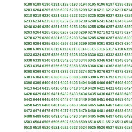
6188
6189
6190
6191
6192
6193
6194
6195
6196
6197
6198
619
6203
6204
6205
6206
6207
6208
6209
6210
6211
6212
6213
621
6218
6219
6220
6221
6222
6223
6224
6225
6226
6227
6228
622
6233
6234
6235
6236
6237
6238
6239
6240
6241
6242
6243
624
6248
6249
6250
6251
6252
6253
6254
6255
6256
6257
6258
625
6263
6264
6265
6266
6267
6268
6269
6270
6271
6272
6273
627
6278
6279
6280
6281
6282
6283
6284
6285
6286
6287
6288
628
6293
6294
6295
6296
6297
6298
6299
6300
6301
6302
6303
630
6308
6309
6310
6311
6312
6313
6314
6315
6316
6317
6318
631
6323
6324
6325
6326
6327
6328
6329
6330
6331
6332
6333
633
6338
6339
6340
6341
6342
6343
6344
6345
6346
6347
6348
634
6353
6354
6355
6356
6357
6358
6359
6360
6361
6362
6363
636
6368
6369
6370
6371
6372
6373
6374
6375
6376
6377
6378
637
6383
6384
6385
6386
6387
6388
6389
6390
6391
6392
6393
639
6398
6399
6400
6401
6402
6403
6404
6405
6406
6407
6408
640
6413
6414
6415
6416
6417
6418
6419
6420
6421
6422
6423
642
6428
6429
6430
6431
6432
6433
6434
6435
6436
6437
6438
643
6443
6444
6445
6446
6447
6448
6449
6450
6451
6452
6453
645
6458
6459
6460
6461
6462
6463
6464
6465
6466
6467
6468
646
6473
6474
6475
6476
6477
6478
6479
6480
6481
6482
6483
648
6488
6489
6490
6491
6492
6493
6494
6495
6496
6497
6498
649
6503
6504
6505
6506
6507
6508
6509
6510
6511
6512
6513
651
6518
6519
6520
6521
6522
6523
6524
6525
6526
6527
6528
652