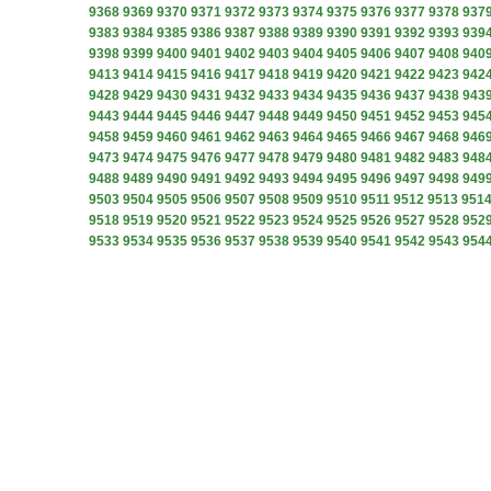
9368
9369
9370
9371
9372
9373
9374
9375
9376
9377
9378
937
9383
9384
9385
9386
9387
9388
9389
9390
9391
9392
9393
939
9398
9399
9400
9401
9402
9403
9404
9405
9406
9407
9408
940
9413
9414
9415
9416
9417
9418
9419
9420
9421
9422
9423
942
9428
9429
9430
9431
9432
9433
9434
9435
9436
9437
9438
943
9443
9444
9445
9446
9447
9448
9449
9450
9451
9452
9453
945
9458
9459
9460
9461
9462
9463
9464
9465
9466
9467
9468
946
9473
9474
9475
9476
9477
9478
9479
9480
9481
9482
9483
948
9488
9489
9490
9491
9492
9493
9494
9495
9496
9497
9498
949
9503
9504
9505
9506
9507
9508
9509
9510
9511
9512
9513
951
9518
9519
9520
9521
9522
9523
9524
9525
9526
9527
9528
952
9533
9534
9535
9536
9537
9538
9539
9540
9541
9542
9543
954