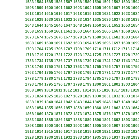
1583
1584
1585
1586
1587
1588
1589
1590
1591
1592
1593
159
1598
1599
1600
1601
1602
1603
1604
1605
1606
1607
1608
160
1613
1614
1615
1616
1617
1618
1619
1620
1621
1622
1623
162
1628
1629
1630
1631
1632
1633
1634
1635
1636
1637
1638
163
1643
1644
1645
1646
1647
1648
1649
1650
1651
1652
1653
165
1658
1659
1660
1661
1662
1663
1664
1665
1666
1667
1668
166
1673
1674
1675
1676
1677
1678
1679
1680
1681
1682
1683
168
1688
1689
1690
1691
1692
1693
1694
1695
1696
1697
1698
169
1703
1704
1705
1706
1707
1708
1709
1710
1711
1712
1713
171
1718
1719
1720
1721
1722
1723
1724
1725
1726
1727
1728
172
1733
1734
1735
1736
1737
1738
1739
1740
1741
1742
1743
174
1748
1749
1750
1751
1752
1753
1754
1755
1756
1757
1758
175
1763
1764
1765
1766
1767
1768
1769
1770
1771
1772
1773
177
1778
1779
1780
1781
1782
1783
1784
1785
1786
1787
1788
178
1793
1794
1795
1796
1797
1798
1799
1800
1801
1802
1803
180
1808
1809
1810
1811
1812
1813
1814
1815
1816
1817
1818
181
1823
1824
1825
1826
1827
1828
1829
1830
1831
1832
1833
183
1838
1839
1840
1841
1842
1843
1844
1845
1846
1847
1848
184
1853
1854
1855
1856
1857
1858
1859
1860
1861
1862
1863
186
1868
1869
1870
1871
1872
1873
1874
1875
1876
1877
1878
187
1883
1884
1885
1886
1887
1888
1889
1890
1891
1892
1893
189
1898
1899
1900
1901
1902
1903
1904
1905
1906
1907
1908
190
1913
1914
1915
1916
1917
1918
1919
1920
1921
1922
1923
192
1928
1929
1930
1931
1932
1933
1934
1935
1936
1937
1938
193