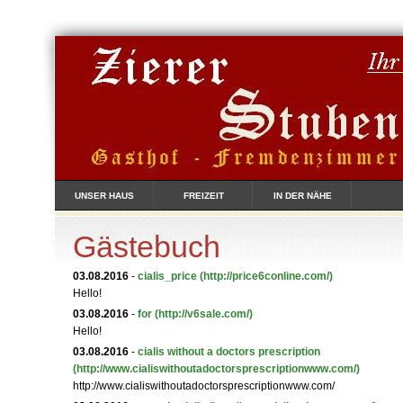
UNSER HAUS
FREIZEIT
IN DER NÄHE
Gästebuch
03.08.2016
-
cialis_price
(http://price6conline.com/)
Hello!
03.08.2016
-
for
(http://v6sale.com/)
Hello!
03.08.2016
-
cialis without a doctors prescription
(http://www.cialiswithoutadoctorsprescriptionwww.com/)
http://www.cialiswithoutadoctorsprescriptionwww.com/