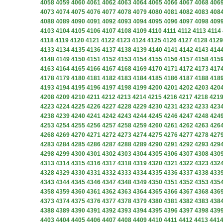
4058
4059
4060
4061
4062
4063
4064
4065
4066
4067
4068
406
4073
4074
4075
4076
4077
4078
4079
4080
4081
4082
4083
408
4088
4089
4090
4091
4092
4093
4094
4095
4096
4097
4098
409
4103
4104
4105
4106
4107
4108
4109
4110
4111
4112
4113
4114
4118
4119
4120
4121
4122
4123
4124
4125
4126
4127
4128
4129
4133
4134
4135
4136
4137
4138
4139
4140
4141
4142
4143
414
4148
4149
4150
4151
4152
4153
4154
4155
4156
4157
4158
415
4163
4164
4165
4166
4167
4168
4169
4170
4171
4172
4173
417
4178
4179
4180
4181
4182
4183
4184
4185
4186
4187
4188
418
4193
4194
4195
4196
4197
4198
4199
4200
4201
4202
4203
420
4208
4209
4210
4211
4212
4213
4214
4215
4216
4217
4218
421
4223
4224
4225
4226
4227
4228
4229
4230
4231
4232
4233
423
4238
4239
4240
4241
4242
4243
4244
4245
4246
4247
4248
424
4253
4254
4255
4256
4257
4258
4259
4260
4261
4262
4263
426
4268
4269
4270
4271
4272
4273
4274
4275
4276
4277
4278
427
4283
4284
4285
4286
4287
4288
4289
4290
4291
4292
4293
429
4298
4299
4300
4301
4302
4303
4304
4305
4306
4307
4308
430
4313
4314
4315
4316
4317
4318
4319
4320
4321
4322
4323
432
4328
4329
4330
4331
4332
4333
4334
4335
4336
4337
4338
433
4343
4344
4345
4346
4347
4348
4349
4350
4351
4352
4353
435
4358
4359
4360
4361
4362
4363
4364
4365
4366
4367
4368
436
4373
4374
4375
4376
4377
4378
4379
4380
4381
4382
4383
438
4388
4389
4390
4391
4392
4393
4394
4395
4396
4397
4398
439
4403
4404
4405
4406
4407
4408
4409
4410
4411
4412
4413
441