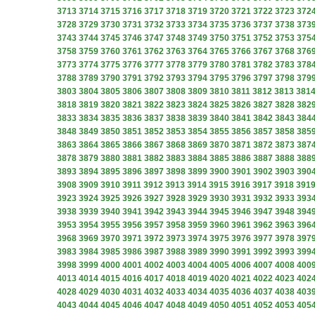
3713
3714
3715
3716
3717
3718
3719
3720
3721
3722
3723
372
3728
3729
3730
3731
3732
3733
3734
3735
3736
3737
3738
373
3743
3744
3745
3746
3747
3748
3749
3750
3751
3752
3753
375
3758
3759
3760
3761
3762
3763
3764
3765
3766
3767
3768
376
3773
3774
3775
3776
3777
3778
3779
3780
3781
3782
3783
378
3788
3789
3790
3791
3792
3793
3794
3795
3796
3797
3798
379
3803
3804
3805
3806
3807
3808
3809
3810
3811
3812
3813
381
3818
3819
3820
3821
3822
3823
3824
3825
3826
3827
3828
382
3833
3834
3835
3836
3837
3838
3839
3840
3841
3842
3843
384
3848
3849
3850
3851
3852
3853
3854
3855
3856
3857
3858
385
3863
3864
3865
3866
3867
3868
3869
3870
3871
3872
3873
387
3878
3879
3880
3881
3882
3883
3884
3885
3886
3887
3888
388
3893
3894
3895
3896
3897
3898
3899
3900
3901
3902
3903
390
3908
3909
3910
3911
3912
3913
3914
3915
3916
3917
3918
391
3923
3924
3925
3926
3927
3928
3929
3930
3931
3932
3933
393
3938
3939
3940
3941
3942
3943
3944
3945
3946
3947
3948
394
3953
3954
3955
3956
3957
3958
3959
3960
3961
3962
3963
396
3968
3969
3970
3971
3972
3973
3974
3975
3976
3977
3978
397
3983
3984
3985
3986
3987
3988
3989
3990
3991
3992
3993
399
3998
3999
4000
4001
4002
4003
4004
4005
4006
4007
4008
400
4013
4014
4015
4016
4017
4018
4019
4020
4021
4022
4023
402
4028
4029
4030
4031
4032
4033
4034
4035
4036
4037
4038
403
4043
4044
4045
4046
4047
4048
4049
4050
4051
4052
4053
405