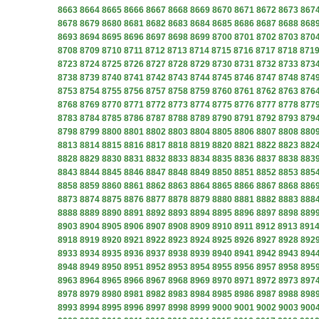
8663
8664
8665
8666
8667
8668
8669
8670
8671
8672
8673
867
8678
8679
8680
8681
8682
8683
8684
8685
8686
8687
8688
868
8693
8694
8695
8696
8697
8698
8699
8700
8701
8702
8703
870
8708
8709
8710
8711
8712
8713
8714
8715
8716
8717
8718
871
8723
8724
8725
8726
8727
8728
8729
8730
8731
8732
8733
873
8738
8739
8740
8741
8742
8743
8744
8745
8746
8747
8748
874
8753
8754
8755
8756
8757
8758
8759
8760
8761
8762
8763
876
8768
8769
8770
8771
8772
8773
8774
8775
8776
8777
8778
877
8783
8784
8785
8786
8787
8788
8789
8790
8791
8792
8793
879
8798
8799
8800
8801
8802
8803
8804
8805
8806
8807
8808
880
8813
8814
8815
8816
8817
8818
8819
8820
8821
8822
8823
882
8828
8829
8830
8831
8832
8833
8834
8835
8836
8837
8838
883
8843
8844
8845
8846
8847
8848
8849
8850
8851
8852
8853
885
8858
8859
8860
8861
8862
8863
8864
8865
8866
8867
8868
886
8873
8874
8875
8876
8877
8878
8879
8880
8881
8882
8883
888
8888
8889
8890
8891
8892
8893
8894
8895
8896
8897
8898
889
8903
8904
8905
8906
8907
8908
8909
8910
8911
8912
8913
891
8918
8919
8920
8921
8922
8923
8924
8925
8926
8927
8928
892
8933
8934
8935
8936
8937
8938
8939
8940
8941
8942
8943
894
8948
8949
8950
8951
8952
8953
8954
8955
8956
8957
8958
895
8963
8964
8965
8966
8967
8968
8969
8970
8971
8972
8973
897
8978
8979
8980
8981
8982
8983
8984
8985
8986
8987
8988
898
8993
8994
8995
8996
8997
8998
8999
9000
9001
9002
9003
900