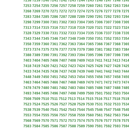
7238
7239
7240
7241
7242
7243
7244
7245
7246
7247
7248
724
7253
7254
7255
7256
7257
7258
7259
7260
7261
7262
7263
726
7268
7269
7270
7271
7272
7273
7274
7275
7276
7277
7278
727
7283
7284
7285
7286
7287
7288
7289
7290
7291
7292
7293
729
7298
7299
7300
7301
7302
7303
7304
7305
7306
7307
7308
730
7313
7314
7315
7316
7317
7318
7319
7320
7321
7322
7323
732
7328
7329
7330
7331
7332
7333
7334
7335
7336
7337
7338
733
7343
7344
7345
7346
7347
7348
7349
7350
7351
7352
7353
735
7358
7359
7360
7361
7362
7363
7364
7365
7366
7367
7368
736
7373
7374
7375
7376
7377
7378
7379
7380
7381
7382
7383
738
7388
7389
7390
7391
7392
7393
7394
7395
7396
7397
7398
739
7403
7404
7405
7406
7407
7408
7409
7410
7411
7412
7413
741
7418
7419
7420
7421
7422
7423
7424
7425
7426
7427
7428
742
7433
7434
7435
7436
7437
7438
7439
7440
7441
7442
7443
744
7448
7449
7450
7451
7452
7453
7454
7455
7456
7457
7458
745
7463
7464
7465
7466
7467
7468
7469
7470
7471
7472
7473
747
7478
7479
7480
7481
7482
7483
7484
7485
7486
7487
7488
748
7493
7494
7495
7496
7497
7498
7499
7500
7501
7502
7503
750
7508
7509
7510
7511
7512
7513
7514
7515
7516
7517
7518
751
7523
7524
7525
7526
7527
7528
7529
7530
7531
7532
7533
753
7538
7539
7540
7541
7542
7543
7544
7545
7546
7547
7548
754
7553
7554
7555
7556
7557
7558
7559
7560
7561
7562
7563
756
7568
7569
7570
7571
7572
7573
7574
7575
7576
7577
7578
757
7583
7584
7585
7586
7587
7588
7589
7590
7591
7592
7593
759