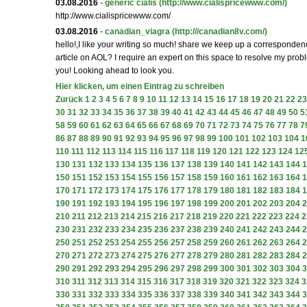
03.08.2016
-
generic cialis
(http://www.cialispricewww.com/)
http://www.cialispricewww.com/
03.08.2016
-
canadian_viagra
(http:///canadian8v.com/)
hello!,I like your writing so much! share we keep up a corresponden
article on AOL? I require an expert on this space to resolve my prob
you! Looking ahead to look you.
Hier klicken, um einen Eintrag zu schreiben
Zurück
1
2
3
4
5
6
7
8
9
10
11
12
13
14
15
16
17
18
19
20
21
22
23
30
31
32
33
34
35
36
37
38
39
40
41
42
43
44
45
46
47
48
49
50
5
58
59
60
61
62
63
64
65
66
67
68
69
70
71
72
73
74
75
76
77
78
7
86
87
88
89
90
91
92
93
94
95
96
97
98
99
100
101
102
103
104
1
110
111
112
113
114
115
116
117
118
119
120
121
122
123
124
12
130
131
132
133
134
135
136
137
138
139
140
141
142
143
144
1
150
151
152
153
154
155
156
157
158
159
160
161
162
163
164
1
170
171
172
173
174
175
176
177
178
179
180
181
182
183
184
1
190
191
192
193
194
195
196
197
198
199
200
201
202
203
204
2
210
211
212
213
214
215
216
217
218
219
220
221
222
223
224
2
230
231
232
233
234
235
236
237
238
239
240
241
242
243
244
2
250
251
252
253
254
255
256
257
258
259
260
261
262
263
264
2
270
271
272
273
274
275
276
277
278
279
280
281
282
283
284
2
290
291
292
293
294
295
296
297
298
299
300
301
302
303
304
3
310
311
312
313
314
315
316
317
318
319
320
321
322
323
324
3
330
331
332
333
334
335
336
337
338
339
340
341
342
343
344
3