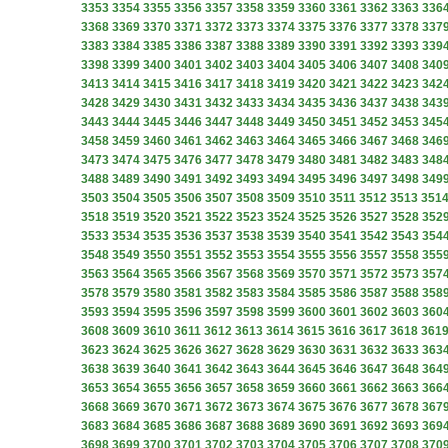
3353
3354
3355
3356
3357
3358
3359
3360
3361
3362
3363
336
3368
3369
3370
3371
3372
3373
3374
3375
3376
3377
3378
337
3383
3384
3385
3386
3387
3388
3389
3390
3391
3392
3393
339
3398
3399
3400
3401
3402
3403
3404
3405
3406
3407
3408
340
3413
3414
3415
3416
3417
3418
3419
3420
3421
3422
3423
342
3428
3429
3430
3431
3432
3433
3434
3435
3436
3437
3438
343
3443
3444
3445
3446
3447
3448
3449
3450
3451
3452
3453
345
3458
3459
3460
3461
3462
3463
3464
3465
3466
3467
3468
346
3473
3474
3475
3476
3477
3478
3479
3480
3481
3482
3483
348
3488
3489
3490
3491
3492
3493
3494
3495
3496
3497
3498
349
3503
3504
3505
3506
3507
3508
3509
3510
3511
3512
3513
351
3518
3519
3520
3521
3522
3523
3524
3525
3526
3527
3528
352
3533
3534
3535
3536
3537
3538
3539
3540
3541
3542
3543
354
3548
3549
3550
3551
3552
3553
3554
3555
3556
3557
3558
355
3563
3564
3565
3566
3567
3568
3569
3570
3571
3572
3573
357
3578
3579
3580
3581
3582
3583
3584
3585
3586
3587
3588
358
3593
3594
3595
3596
3597
3598
3599
3600
3601
3602
3603
360
3608
3609
3610
3611
3612
3613
3614
3615
3616
3617
3618
361
3623
3624
3625
3626
3627
3628
3629
3630
3631
3632
3633
363
3638
3639
3640
3641
3642
3643
3644
3645
3646
3647
3648
364
3653
3654
3655
3656
3657
3658
3659
3660
3661
3662
3663
366
3668
3669
3670
3671
3672
3673
3674
3675
3676
3677
3678
367
3683
3684
3685
3686
3687
3688
3689
3690
3691
3692
3693
369
3698
3699
3700
3701
3702
3703
3704
3705
3706
3707
3708
370