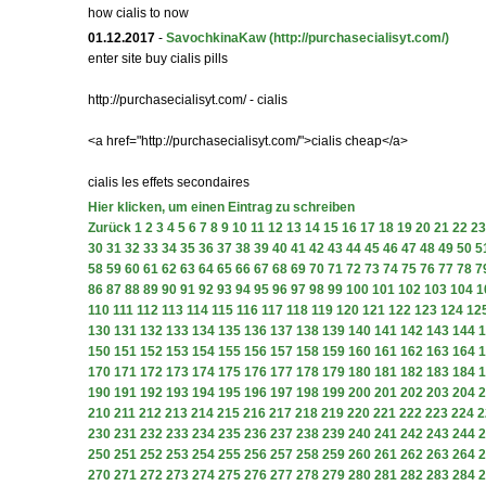
how cialis to now
01.12.2017
-
SavochkinaKaw
(http://purchasecialisyt.com/)
enter site buy cialis pills
http://purchasecialisyt.com/ - cialis
<a href="http://purchasecialisyt.com/">cialis cheap</a>
cialis les effets secondaires
Hier klicken, um einen Eintrag zu schreiben
Zurück
1
2
3
4
5
6
7
8
9
10
11
12
13
14
15
16
17
18
19
20
21
22
23
30
31
32
33
34
35
36
37
38
39
40
41
42
43
44
45
46
47
48
49
50
5
58
59
60
61
62
63
64
65
66
67
68
69
70
71
72
73
74
75
76
77
78
7
86
87
88
89
90
91
92
93
94
95
96
97
98
99
100
101
102
103
104
1
110
111
112
113
114
115
116
117
118
119
120
121
122
123
124
12
130
131
132
133
134
135
136
137
138
139
140
141
142
143
144
1
150
151
152
153
154
155
156
157
158
159
160
161
162
163
164
1
170
171
172
173
174
175
176
177
178
179
180
181
182
183
184
1
190
191
192
193
194
195
196
197
198
199
200
201
202
203
204
2
210
211
212
213
214
215
216
217
218
219
220
221
222
223
224
2
230
231
232
233
234
235
236
237
238
239
240
241
242
243
244
2
250
251
252
253
254
255
256
257
258
259
260
261
262
263
264
2
270
271
272
273
274
275
276
277
278
279
280
281
282
283
284
2