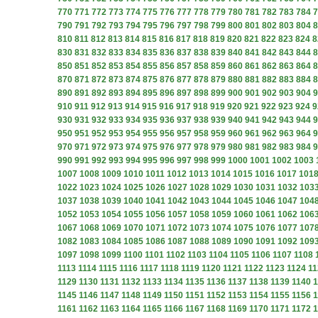
770
771
772
773
774
775
776
777
778
779
780
781
782
783
784
7
790
791
792
793
794
795
796
797
798
799
800
801
802
803
804
8
810
811
812
813
814
815
816
817
818
819
820
821
822
823
824
8
830
831
832
833
834
835
836
837
838
839
840
841
842
843
844
8
850
851
852
853
854
855
856
857
858
859
860
861
862
863
864
8
870
871
872
873
874
875
876
877
878
879
880
881
882
883
884
8
890
891
892
893
894
895
896
897
898
899
900
901
902
903
904
9
910
911
912
913
914
915
916
917
918
919
920
921
922
923
924
9
930
931
932
933
934
935
936
937
938
939
940
941
942
943
944
9
950
951
952
953
954
955
956
957
958
959
960
961
962
963
964
9
970
971
972
973
974
975
976
977
978
979
980
981
982
983
984
9
990
991
992
993
994
995
996
997
998
999
1000
1001
1002
1003
1007
1008
1009
1010
1011
1012
1013
1014
1015
1016
1017
101
1022
1023
1024
1025
1026
1027
1028
1029
1030
1031
1032
103
1037
1038
1039
1040
1041
1042
1043
1044
1045
1046
1047
104
1052
1053
1054
1055
1056
1057
1058
1059
1060
1061
1062
106
1067
1068
1069
1070
1071
1072
1073
1074
1075
1076
1077
107
1082
1083
1084
1085
1086
1087
1088
1089
1090
1091
1092
109
1097
1098
1099
1100
1101
1102
1103
1104
1105
1106
1107
1108
1113
1114
1115
1116
1117
1118
1119
1120
1121
1122
1123
1124
11
1129
1130
1131
1132
1133
1134
1135
1136
1137
1138
1139
1140
1
1145
1146
1147
1148
1149
1150
1151
1152
1153
1154
1155
1156
1
1161
1162
1163
1164
1165
1166
1167
1168
1169
1170
1171
1172
1