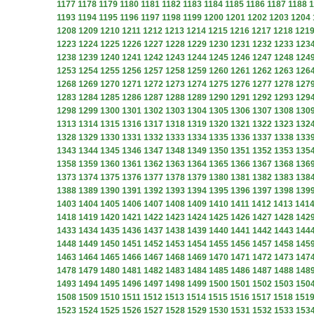
1177
1178
1179
1180
1181
1182
1183
1184
1185
1186
1187
1188
1
1193
1194
1195
1196
1197
1198
1199
1200
1201
1202
1203
1204
1208
1209
1210
1211
1212
1213
1214
1215
1216
1217
1218
121
1223
1224
1225
1226
1227
1228
1229
1230
1231
1232
1233
123
1238
1239
1240
1241
1242
1243
1244
1245
1246
1247
1248
124
1253
1254
1255
1256
1257
1258
1259
1260
1261
1262
1263
126
1268
1269
1270
1271
1272
1273
1274
1275
1276
1277
1278
127
1283
1284
1285
1286
1287
1288
1289
1290
1291
1292
1293
129
1298
1299
1300
1301
1302
1303
1304
1305
1306
1307
1308
130
1313
1314
1315
1316
1317
1318
1319
1320
1321
1322
1323
132
1328
1329
1330
1331
1332
1333
1334
1335
1336
1337
1338
133
1343
1344
1345
1346
1347
1348
1349
1350
1351
1352
1353
135
1358
1359
1360
1361
1362
1363
1364
1365
1366
1367
1368
136
1373
1374
1375
1376
1377
1378
1379
1380
1381
1382
1383
138
1388
1389
1390
1391
1392
1393
1394
1395
1396
1397
1398
139
1403
1404
1405
1406
1407
1408
1409
1410
1411
1412
1413
141
1418
1419
1420
1421
1422
1423
1424
1425
1426
1427
1428
142
1433
1434
1435
1436
1437
1438
1439
1440
1441
1442
1443
144
1448
1449
1450
1451
1452
1453
1454
1455
1456
1457
1458
145
1463
1464
1465
1466
1467
1468
1469
1470
1471
1472
1473
147
1478
1479
1480
1481
1482
1483
1484
1485
1486
1487
1488
148
1493
1494
1495
1496
1497
1498
1499
1500
1501
1502
1503
150
1508
1509
1510
1511
1512
1513
1514
1515
1516
1517
1518
151
1523
1524
1525
1526
1527
1528
1529
1530
1531
1532
1533
153