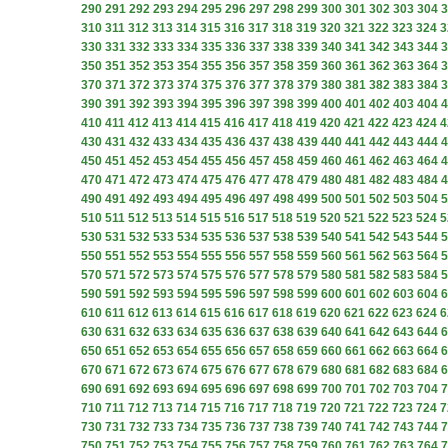
290
291
292
293
294
295
296
297
298
299
300
301
302
303
304
3
310
311
312
313
314
315
316
317
318
319
320
321
322
323
324
3
330
331
332
333
334
335
336
337
338
339
340
341
342
343
344
3
350
351
352
353
354
355
356
357
358
359
360
361
362
363
364
3
370
371
372
373
374
375
376
377
378
379
380
381
382
383
384
3
390
391
392
393
394
395
396
397
398
399
400
401
402
403
404
4
410
411
412
413
414
415
416
417
418
419
420
421
422
423
424
4
430
431
432
433
434
435
436
437
438
439
440
441
442
443
444
4
450
451
452
453
454
455
456
457
458
459
460
461
462
463
464
4
470
471
472
473
474
475
476
477
478
479
480
481
482
483
484
4
490
491
492
493
494
495
496
497
498
499
500
501
502
503
504
5
510
511
512
513
514
515
516
517
518
519
520
521
522
523
524
5
530
531
532
533
534
535
536
537
538
539
540
541
542
543
544
5
550
551
552
553
554
555
556
557
558
559
560
561
562
563
564
5
570
571
572
573
574
575
576
577
578
579
580
581
582
583
584
5
590
591
592
593
594
595
596
597
598
599
600
601
602
603
604
6
610
611
612
613
614
615
616
617
618
619
620
621
622
623
624
6
630
631
632
633
634
635
636
637
638
639
640
641
642
643
644
6
650
651
652
653
654
655
656
657
658
659
660
661
662
663
664
6
670
671
672
673
674
675
676
677
678
679
680
681
682
683
684
6
690
691
692
693
694
695
696
697
698
699
700
701
702
703
704
7
710
711
712
713
714
715
716
717
718
719
720
721
722
723
724
7
730
731
732
733
734
735
736
737
738
739
740
741
742
743
744
7
750
751
752
753
754
755
756
757
758
759
760
761
762
763
764
7