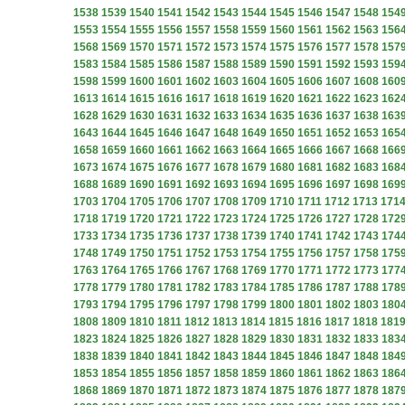
1538
1539
1540
1541
1542
1543
1544
1545
1546
1547
1548
154
1553
1554
1555
1556
1557
1558
1559
1560
1561
1562
1563
156
1568
1569
1570
1571
1572
1573
1574
1575
1576
1577
1578
157
1583
1584
1585
1586
1587
1588
1589
1590
1591
1592
1593
159
1598
1599
1600
1601
1602
1603
1604
1605
1606
1607
1608
160
1613
1614
1615
1616
1617
1618
1619
1620
1621
1622
1623
162
1628
1629
1630
1631
1632
1633
1634
1635
1636
1637
1638
163
1643
1644
1645
1646
1647
1648
1649
1650
1651
1652
1653
165
1658
1659
1660
1661
1662
1663
1664
1665
1666
1667
1668
166
1673
1674
1675
1676
1677
1678
1679
1680
1681
1682
1683
168
1688
1689
1690
1691
1692
1693
1694
1695
1696
1697
1698
169
1703
1704
1705
1706
1707
1708
1709
1710
1711
1712
1713
171
1718
1719
1720
1721
1722
1723
1724
1725
1726
1727
1728
172
1733
1734
1735
1736
1737
1738
1739
1740
1741
1742
1743
174
1748
1749
1750
1751
1752
1753
1754
1755
1756
1757
1758
175
1763
1764
1765
1766
1767
1768
1769
1770
1771
1772
1773
177
1778
1779
1780
1781
1782
1783
1784
1785
1786
1787
1788
178
1793
1794
1795
1796
1797
1798
1799
1800
1801
1802
1803
180
1808
1809
1810
1811
1812
1813
1814
1815
1816
1817
1818
181
1823
1824
1825
1826
1827
1828
1829
1830
1831
1832
1833
183
1838
1839
1840
1841
1842
1843
1844
1845
1846
1847
1848
184
1853
1854
1855
1856
1857
1858
1859
1860
1861
1862
1863
186
1868
1869
1870
1871
1872
1873
1874
1875
1876
1877
1878
187