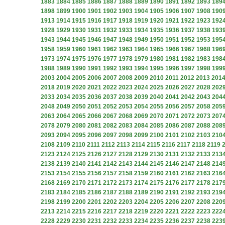
1883
1884
1885
1886
1887
1888
1889
1890
1891
1892
1893
189
1898
1899
1900
1901
1902
1903
1904
1905
1906
1907
1908
190
1913
1914
1915
1916
1917
1918
1919
1920
1921
1922
1923
192
1928
1929
1930
1931
1932
1933
1934
1935
1936
1937
1938
193
1943
1944
1945
1946
1947
1948
1949
1950
1951
1952
1953
195
1958
1959
1960
1961
1962
1963
1964
1965
1966
1967
1968
196
1973
1974
1975
1976
1977
1978
1979
1980
1981
1982
1983
198
1988
1989
1990
1991
1992
1993
1994
1995
1996
1997
1998
199
2003
2004
2005
2006
2007
2008
2009
2010
2011
2012
2013
201
2018
2019
2020
2021
2022
2023
2024
2025
2026
2027
2028
202
2033
2034
2035
2036
2037
2038
2039
2040
2041
2042
2043
204
2048
2049
2050
2051
2052
2053
2054
2055
2056
2057
2058
205
2063
2064
2065
2066
2067
2068
2069
2070
2071
2072
2073
207
2078
2079
2080
2081
2082
2083
2084
2085
2086
2087
2088
208
2093
2094
2095
2096
2097
2098
2099
2100
2101
2102
2103
210
2108
2109
2110
2111
2112
2113
2114
2115
2116
2117
2118
2119
2123
2124
2125
2126
2127
2128
2129
2130
2131
2132
2133
213
2138
2139
2140
2141
2142
2143
2144
2145
2146
2147
2148
214
2153
2154
2155
2156
2157
2158
2159
2160
2161
2162
2163
216
2168
2169
2170
2171
2172
2173
2174
2175
2176
2177
2178
217
2183
2184
2185
2186
2187
2188
2189
2190
2191
2192
2193
219
2198
2199
2200
2201
2202
2203
2204
2205
2206
2207
2208
220
2213
2214
2215
2216
2217
2218
2219
2220
2221
2222
2223
222
2228
2229
2230
2231
2232
2233
2234
2235
2236
2237
2238
223