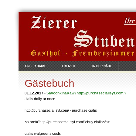
UNSER HAUS
FREIZEIT
IN DER NÄHE
Gästebuch
01.12.2017
-
SavochkinaKaw
(http://purchasecialisyt.com/)
cialis daily or once
http://purchasecialisyt.com/ - purchase cialis
<a href="http://purchasecialisyt.com/">buy cialis</a>
cialis walgreens costs