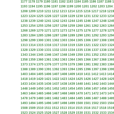
1177
1178
1179
1180
1181
1182
1183
1184
1185
1186
1187
1188
1
1193
1194
1195
1196
1197
1198
1199
1200
1201
1202
1203
1204
1208
1209
1210
1211
1212
1213
1214
1215
1216
1217
1218
121
1223
1224
1225
1226
1227
1228
1229
1230
1231
1232
1233
123
1238
1239
1240
1241
1242
1243
1244
1245
1246
1247
1248
124
1253
1254
1255
1256
1257
1258
1259
1260
1261
1262
1263
126
1268
1269
1270
1271
1272
1273
1274
1275
1276
1277
1278
127
1283
1284
1285
1286
1287
1288
1289
1290
1291
1292
1293
129
1298
1299
1300
1301
1302
1303
1304
1305
1306
1307
1308
130
1313
1314
1315
1316
1317
1318
1319
1320
1321
1322
1323
132
1328
1329
1330
1331
1332
1333
1334
1335
1336
1337
1338
133
1343
1344
1345
1346
1347
1348
1349
1350
1351
1352
1353
135
1358
1359
1360
1361
1362
1363
1364
1365
1366
1367
1368
136
1373
1374
1375
1376
1377
1378
1379
1380
1381
1382
1383
138
1388
1389
1390
1391
1392
1393
1394
1395
1396
1397
1398
139
1403
1404
1405
1406
1407
1408
1409
1410
1411
1412
1413
141
1418
1419
1420
1421
1422
1423
1424
1425
1426
1427
1428
142
1433
1434
1435
1436
1437
1438
1439
1440
1441
1442
1443
144
1448
1449
1450
1451
1452
1453
1454
1455
1456
1457
1458
145
1463
1464
1465
1466
1467
1468
1469
1470
1471
1472
1473
147
1478
1479
1480
1481
1482
1483
1484
1485
1486
1487
1488
148
1493
1494
1495
1496
1497
1498
1499
1500
1501
1502
1503
150
1508
1509
1510
1511
1512
1513
1514
1515
1516
1517
1518
151
1523
1524
1525
1526
1527
1528
1529
1530
1531
1532
1533
153