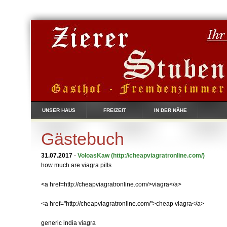
UNSER HAUS
FREIZEIT
IN DER NÄHE
Gästebuch
31.07.2017
-
VoloasKaw
(http://cheapviagratronline.com/)
how much are viagra pills
<a href=http://cheapviagratronline.com/>viagra</a>
<a href="http://cheapviagratronline.com/">cheap viagra</a>
generic india viagra