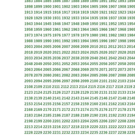
1883
1884
1885
1886
1887
1888
1889
1890
1891
1892
1893
189
1898
1899
1900
1901
1902
1903
1904
1905
1906
1907
1908
190
1913
1914
1915
1916
1917
1918
1919
1920
1921
1922
1923
192
1928
1929
1930
1931
1932
1933
1934
1935
1936
1937
1938
193
1943
1944
1945
1946
1947
1948
1949
1950
1951
1952
1953
195
1958
1959
1960
1961
1962
1963
1964
1965
1966
1967
1968
196
1973
1974
1975
1976
1977
1978
1979
1980
1981
1982
1983
198
1988
1989
1990
1991
1992
1993
1994
1995
1996
1997
1998
199
2003
2004
2005
2006
2007
2008
2009
2010
2011
2012
2013
201
2018
2019
2020
2021
2022
2023
2024
2025
2026
2027
2028
202
2033
2034
2035
2036
2037
2038
2039
2040
2041
2042
2043
204
2048
2049
2050
2051
2052
2053
2054
2055
2056
2057
2058
205
2063
2064
2065
2066
2067
2068
2069
2070
2071
2072
2073
207
2078
2079
2080
2081
2082
2083
2084
2085
2086
2087
2088
208
2093
2094
2095
2096
2097
2098
2099
2100
2101
2102
2103
210
2108
2109
2110
2111
2112
2113
2114
2115
2116
2117
2118
2119
2123
2124
2125
2126
2127
2128
2129
2130
2131
2132
2133
213
2138
2139
2140
2141
2142
2143
2144
2145
2146
2147
2148
214
2153
2154
2155
2156
2157
2158
2159
2160
2161
2162
2163
216
2168
2169
2170
2171
2172
2173
2174
2175
2176
2177
2178
217
2183
2184
2185
2186
2187
2188
2189
2190
2191
2192
2193
219
2198
2199
2200
2201
2202
2203
2204
2205
2206
2207
2208
220
2213
2214
2215
2216
2217
2218
2219
2220
2221
2222
2223
222
2228
2229
2230
2231
2232
2233
2234
2235
2236
2237
2238
223