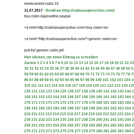
medicament cialis 10
31.07.2017
-
ReolKaw
(http://cialisasuperactive.com/)
buy cialis dapoxetine paypal
<a href=http://cialisasuperactive.com/>buy cialis</a>
<a href="http://cialisasuperactive.com/">generic cialis</a>
just try! generic cialis pill
Hier klicken, um einen Eintrag zu schreiben
Zurück
1
2
3
4
5
6
7
8
9
10
11
12
13
14
15
16
17
18
19
20
21
22
23
30
31
32
33
34
35
36
37
38
39
40
41
42
43
44
45
46
47
48
49
50
5
58
59
60
61
62
63
64
65
66
67
68
69
70
71
72
73
74
75
76
77
78
7
86
87
88
89
90
91
92
93
94
95
96
97
98
99
100
101
102
103
104
1
110
111
112
113
114
115
116
117
118
119
120
121
122
123
124
12
130
131
132
133
134
135
136
137
138
139
140
141
142
143
144
1
150
151
152
153
154
155
156
157
158
159
160
161
162
163
164
1
170
171
172
173
174
175
176
177
178
179
180
181
182
183
184
1
190
191
192
193
194
195
196
197
198
199
200
201
202
203
204
2
210
211
212
213
214
215
216
217
218
219
220
221
222
223
224
2
230
231
232
233
234
235
236
237
238
239
240
241
242
243
244
2
250
251
252
253
254
255
256
257
258
259
260
261
262
263
264
2
270
271
272
273
274
275
276
277
278
279
280
281
282
283
284
2