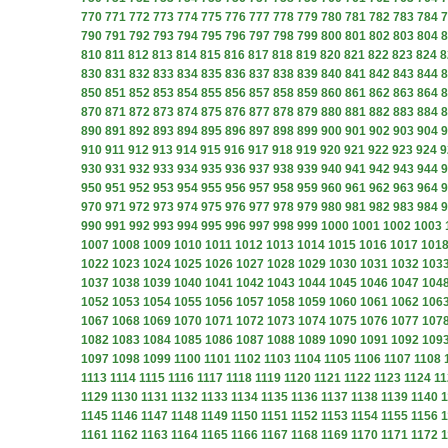
770
771
772
773
774
775
776
777
778
779
780
781
782
783
784
7
790
791
792
793
794
795
796
797
798
799
800
801
802
803
804
8
810
811
812
813
814
815
816
817
818
819
820
821
822
823
824
8
830
831
832
833
834
835
836
837
838
839
840
841
842
843
844
8
850
851
852
853
854
855
856
857
858
859
860
861
862
863
864
8
870
871
872
873
874
875
876
877
878
879
880
881
882
883
884
8
890
891
892
893
894
895
896
897
898
899
900
901
902
903
904
9
910
911
912
913
914
915
916
917
918
919
920
921
922
923
924
9
930
931
932
933
934
935
936
937
938
939
940
941
942
943
944
9
950
951
952
953
954
955
956
957
958
959
960
961
962
963
964
9
970
971
972
973
974
975
976
977
978
979
980
981
982
983
984
9
990
991
992
993
994
995
996
997
998
999
1000
1001
1002
1003
1007
1008
1009
1010
1011
1012
1013
1014
1015
1016
1017
101
1022
1023
1024
1025
1026
1027
1028
1029
1030
1031
1032
103
1037
1038
1039
1040
1041
1042
1043
1044
1045
1046
1047
104
1052
1053
1054
1055
1056
1057
1058
1059
1060
1061
1062
106
1067
1068
1069
1070
1071
1072
1073
1074
1075
1076
1077
107
1082
1083
1084
1085
1086
1087
1088
1089
1090
1091
1092
109
1097
1098
1099
1100
1101
1102
1103
1104
1105
1106
1107
1108
1113
1114
1115
1116
1117
1118
1119
1120
1121
1122
1123
1124
11
1129
1130
1131
1132
1133
1134
1135
1136
1137
1138
1139
1140
1
1145
1146
1147
1148
1149
1150
1151
1152
1153
1154
1155
1156
1
1161
1162
1163
1164
1165
1166
1167
1168
1169
1170
1171
1172
1