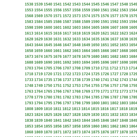
1538
1539
1540
1541
1542
1543
1544
1545
1546
1547
1548
154
1553
1554
1555
1556
1557
1558
1559
1560
1561
1562
1563
156
1568
1569
1570
1571
1572
1573
1574
1575
1576
1577
1578
157
1583
1584
1585
1586
1587
1588
1589
1590
1591
1592
1593
159
1598
1599
1600
1601
1602
1603
1604
1605
1606
1607
1608
160
1613
1614
1615
1616
1617
1618
1619
1620
1621
1622
1623
162
1628
1629
1630
1631
1632
1633
1634
1635
1636
1637
1638
163
1643
1644
1645
1646
1647
1648
1649
1650
1651
1652
1653
165
1658
1659
1660
1661
1662
1663
1664
1665
1666
1667
1668
166
1673
1674
1675
1676
1677
1678
1679
1680
1681
1682
1683
168
1688
1689
1690
1691
1692
1693
1694
1695
1696
1697
1698
169
1703
1704
1705
1706
1707
1708
1709
1710
1711
1712
1713
171
1718
1719
1720
1721
1722
1723
1724
1725
1726
1727
1728
172
1733
1734
1735
1736
1737
1738
1739
1740
1741
1742
1743
174
1748
1749
1750
1751
1752
1753
1754
1755
1756
1757
1758
175
1763
1764
1765
1766
1767
1768
1769
1770
1771
1772
1773
177
1778
1779
1780
1781
1782
1783
1784
1785
1786
1787
1788
178
1793
1794
1795
1796
1797
1798
1799
1800
1801
1802
1803
180
1808
1809
1810
1811
1812
1813
1814
1815
1816
1817
1818
181
1823
1824
1825
1826
1827
1828
1829
1830
1831
1832
1833
183
1838
1839
1840
1841
1842
1843
1844
1845
1846
1847
1848
184
1853
1854
1855
1856
1857
1858
1859
1860
1861
1862
1863
186
1868
1869
1870
1871
1872
1873
1874
1875
1876
1877
1878
187