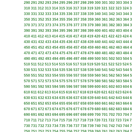
290
291
292
293
294
295
296
297
298
299
300
301
302
303
304
3
310
311
312
313
314
315
316
317
318
319
320
321
322
323
324
3
330
331
332
333
334
335
336
337
338
339
340
341
342
343
344
3
350
351
352
353
354
355
356
357
358
359
360
361
362
363
364
3
370
371
372
373
374
375
376
377
378
379
380
381
382
383
384
3
390
391
392
393
394
395
396
397
398
399
400
401
402
403
404
4
410
411
412
413
414
415
416
417
418
419
420
421
422
423
424
4
430
431
432
433
434
435
436
437
438
439
440
441
442
443
444
4
450
451
452
453
454
455
456
457
458
459
460
461
462
463
464
4
470
471
472
473
474
475
476
477
478
479
480
481
482
483
484
4
490
491
492
493
494
495
496
497
498
499
500
501
502
503
504
5
510
511
512
513
514
515
516
517
518
519
520
521
522
523
524
5
530
531
532
533
534
535
536
537
538
539
540
541
542
543
544
5
550
551
552
553
554
555
556
557
558
559
560
561
562
563
564
5
570
571
572
573
574
575
576
577
578
579
580
581
582
583
584
5
590
591
592
593
594
595
596
597
598
599
600
601
602
603
604
6
610
611
612
613
614
615
616
617
618
619
620
621
622
623
624
6
630
631
632
633
634
635
636
637
638
639
640
641
642
643
644
6
650
651
652
653
654
655
656
657
658
659
660
661
662
663
664
6
670
671
672
673
674
675
676
677
678
679
680
681
682
683
684
6
690
691
692
693
694
695
696
697
698
699
700
701
702
703
704
7
710
711
712
713
714
715
716
717
718
719
720
721
722
723
724
7
730
731
732
733
734
735
736
737
738
739
740
741
742
743
744
7
750
751
752
753
754
755
756
757
758
759
760
761
762
763
764
7