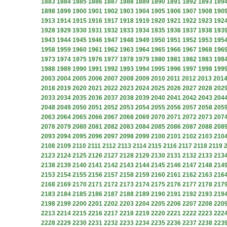
1883
1884
1885
1886
1887
1888
1889
1890
1891
1892
1893
189
1898
1899
1900
1901
1902
1903
1904
1905
1906
1907
1908
190
1913
1914
1915
1916
1917
1918
1919
1920
1921
1922
1923
192
1928
1929
1930
1931
1932
1933
1934
1935
1936
1937
1938
193
1943
1944
1945
1946
1947
1948
1949
1950
1951
1952
1953
195
1958
1959
1960
1961
1962
1963
1964
1965
1966
1967
1968
196
1973
1974
1975
1976
1977
1978
1979
1980
1981
1982
1983
198
1988
1989
1990
1991
1992
1993
1994
1995
1996
1997
1998
199
2003
2004
2005
2006
2007
2008
2009
2010
2011
2012
2013
201
2018
2019
2020
2021
2022
2023
2024
2025
2026
2027
2028
202
2033
2034
2035
2036
2037
2038
2039
2040
2041
2042
2043
204
2048
2049
2050
2051
2052
2053
2054
2055
2056
2057
2058
205
2063
2064
2065
2066
2067
2068
2069
2070
2071
2072
2073
207
2078
2079
2080
2081
2082
2083
2084
2085
2086
2087
2088
208
2093
2094
2095
2096
2097
2098
2099
2100
2101
2102
2103
210
2108
2109
2110
2111
2112
2113
2114
2115
2116
2117
2118
2119
2123
2124
2125
2126
2127
2128
2129
2130
2131
2132
2133
213
2138
2139
2140
2141
2142
2143
2144
2145
2146
2147
2148
214
2153
2154
2155
2156
2157
2158
2159
2160
2161
2162
2163
216
2168
2169
2170
2171
2172
2173
2174
2175
2176
2177
2178
217
2183
2184
2185
2186
2187
2188
2189
2190
2191
2192
2193
219
2198
2199
2200
2201
2202
2203
2204
2205
2206
2207
2208
220
2213
2214
2215
2216
2217
2218
2219
2220
2221
2222
2223
222
2228
2229
2230
2231
2232
2233
2234
2235
2236
2237
2238
223