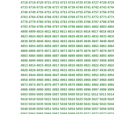
4718
4719
4720
4721
4722
4723
4724
4725
4726
4727
4728
472
4733
4734
4735
4736
4737
4738
4739
4740
4741
4742
4743
474
4748
4749
4750
4751
4752
4753
4754
4755
4756
4757
4758
475
4763
4764
4765
4766
4767
4768
4769
4770
4771
4772
4773
477
4778
4779
4780
4781
4782
4783
4784
4785
4786
4787
4788
478
4793
4794
4795
4796
4797
4798
4799
4800
4801
4802
4803
480
4808
4809
4810
4811
4812
4813
4814
4815
4816
4817
4818
481
4823
4824
4825
4826
4827
4828
4829
4830
4831
4832
4833
483
4838
4839
4840
4841
4842
4843
4844
4845
4846
4847
4848
484
4853
4854
4855
4856
4857
4858
4859
4860
4861
4862
4863
486
4868
4869
4870
4871
4872
4873
4874
4875
4876
4877
4878
487
4883
4884
4885
4886
4887
4888
4889
4890
4891
4892
4893
489
4898
4899
4900
4901
4902
4903
4904
4905
4906
4907
4908
490
4913
4914
4915
4916
4917
4918
4919
4920
4921
4922
4923
492
4928
4929
4930
4931
4932
4933
4934
4935
4936
4937
4938
493
4943
4944
4945
4946
4947
4948
4949
4950
4951
4952
4953
495
4958
4959
4960
4961
4962
4963
4964
4965
4966
4967
4968
496
4973
4974
4975
4976
4977
4978
4979
4980
4981
4982
4983
498
4988
4989
4990
4991
4992
4993
4994
4995
4996
4997
4998
499
5003
5004
5005
5006
5007
5008
5009
5010
5011
5012
5013
501
5018
5019
5020
5021
5022
5023
5024
5025
5026
5027
5028
502
5033
5034
5035
5036
5037
5038
5039
5040
5041
5042
5043
504
5048
5049
5050
5051
5052
5053
5054
5055
5056
5057
5058
505
5063
5064
5065
5066
5067
5068
5069
5070
5071
5072
5073
507