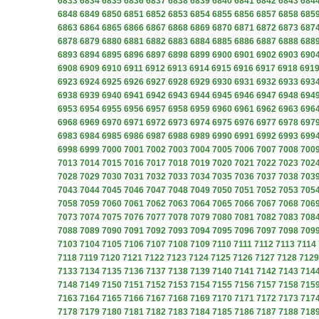
6833
6834
6835
6836
6837
6838
6839
6840
6841
6842
6843
684
6848
6849
6850
6851
6852
6853
6854
6855
6856
6857
6858
685
6863
6864
6865
6866
6867
6868
6869
6870
6871
6872
6873
687
6878
6879
6880
6881
6882
6883
6884
6885
6886
6887
6888
688
6893
6894
6895
6896
6897
6898
6899
6900
6901
6902
6903
690
6908
6909
6910
6911
6912
6913
6914
6915
6916
6917
6918
691
6923
6924
6925
6926
6927
6928
6929
6930
6931
6932
6933
693
6938
6939
6940
6941
6942
6943
6944
6945
6946
6947
6948
694
6953
6954
6955
6956
6957
6958
6959
6960
6961
6962
6963
696
6968
6969
6970
6971
6972
6973
6974
6975
6976
6977
6978
697
6983
6984
6985
6986
6987
6988
6989
6990
6991
6992
6993
699
6998
6999
7000
7001
7002
7003
7004
7005
7006
7007
7008
700
7013
7014
7015
7016
7017
7018
7019
7020
7021
7022
7023
702
7028
7029
7030
7031
7032
7033
7034
7035
7036
7037
7038
703
7043
7044
7045
7046
7047
7048
7049
7050
7051
7052
7053
705
7058
7059
7060
7061
7062
7063
7064
7065
7066
7067
7068
706
7073
7074
7075
7076
7077
7078
7079
7080
7081
7082
7083
708
7088
7089
7090
7091
7092
7093
7094
7095
7096
7097
7098
709
7103
7104
7105
7106
7107
7108
7109
7110
7111
7112
7113
7114
7118
7119
7120
7121
7122
7123
7124
7125
7126
7127
7128
7129
7133
7134
7135
7136
7137
7138
7139
7140
7141
7142
7143
714
7148
7149
7150
7151
7152
7153
7154
7155
7156
7157
7158
715
7163
7164
7165
7166
7167
7168
7169
7170
7171
7172
7173
717
7178
7179
7180
7181
7182
7183
7184
7185
7186
7187
7188
718