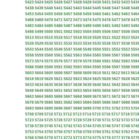
5423
5424
5425
5426
5427
5428
5429
5430
5431
5432
5433
543
5438
5439
5440
5441
5442
5443
5444
5445
5446
5447
5448
544
5453
5454
5455
5456
5457
5458
5459
5460
5461
5462
5463
546
5468
5469
5470
5471
5472
5473
5474
5475
5476
5477
5478
547
5483
5484
5485
5486
5487
5488
5489
5490
5491
5492
5493
549
5498
5499
5500
5501
5502
5503
5504
5505
5506
5507
5508
550
5513
5514
5515
5516
5517
5518
5519
5520
5521
5522
5523
552
5528
5529
5530
5531
5532
5533
5534
5535
5536
5537
5538
553
5543
5544
5545
5546
5547
5548
5549
5550
5551
5552
5553
555
5558
5559
5560
5561
5562
5563
5564
5565
5566
5567
5568
556
5573
5574
5575
5576
5577
5578
5579
5580
5581
5582
5583
558
5588
5589
5590
5591
5592
5593
5594
5595
5596
5597
5598
559
5603
5604
5605
5606
5607
5608
5609
5610
5611
5612
5613
561
5618
5619
5620
5621
5622
5623
5624
5625
5626
5627
5628
562
5633
5634
5635
5636
5637
5638
5639
5640
5641
5642
5643
564
5648
5649
5650
5651
5652
5653
5654
5655
5656
5657
5658
565
5663
5664
5665
5666
5667
5668
5669
5670
5671
5672
5673
567
5678
5679
5680
5681
5682
5683
5684
5685
5686
5687
5688
568
5693
5694
5695
5696
5697
5698
5699
5700
5701
5702
5703
570
5708
5709
5710
5711
5712
5713
5714
5715
5716
5717
5718
571
5723
5724
5725
5726
5727
5728
5729
5730
5731
5732
5733
573
5738
5739
5740
5741
5742
5743
5744
5745
5746
5747
5748
574
5753
5754
5755
5756
5757
5758
5759
5760
5761
5762
5763
576
5768
5769
5770
5771
5772
5773
5774
5775
5776
5777
5778
577