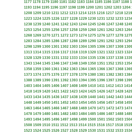
1177
1178
1179
1180
1181
1182
1183
1184
1185
1186
1187
1188
1
1193
1194
1195
1196
1197
1198
1199
1200
1201
1202
1203
1204
1208
1209
1210
1211
1212
1213
1214
1215
1216
1217
1218
121
1223
1224
1225
1226
1227
1228
1229
1230
1231
1232
1233
123
1238
1239
1240
1241
1242
1243
1244
1245
1246
1247
1248
124
1253
1254
1255
1256
1257
1258
1259
1260
1261
1262
1263
126
1268
1269
1270
1271
1272
1273
1274
1275
1276
1277
1278
127
1283
1284
1285
1286
1287
1288
1289
1290
1291
1292
1293
129
1298
1299
1300
1301
1302
1303
1304
1305
1306
1307
1308
130
1313
1314
1315
1316
1317
1318
1319
1320
1321
1322
1323
132
1328
1329
1330
1331
1332
1333
1334
1335
1336
1337
1338
133
1343
1344
1345
1346
1347
1348
1349
1350
1351
1352
1353
135
1358
1359
1360
1361
1362
1363
1364
1365
1366
1367
1368
136
1373
1374
1375
1376
1377
1378
1379
1380
1381
1382
1383
138
1388
1389
1390
1391
1392
1393
1394
1395
1396
1397
1398
139
1403
1404
1405
1406
1407
1408
1409
1410
1411
1412
1413
141
1418
1419
1420
1421
1422
1423
1424
1425
1426
1427
1428
142
1433
1434
1435
1436
1437
1438
1439
1440
1441
1442
1443
144
1448
1449
1450
1451
1452
1453
1454
1455
1456
1457
1458
145
1463
1464
1465
1466
1467
1468
1469
1470
1471
1472
1473
147
1478
1479
1480
1481
1482
1483
1484
1485
1486
1487
1488
148
1493
1494
1495
1496
1497
1498
1499
1500
1501
1502
1503
150
1508
1509
1510
1511
1512
1513
1514
1515
1516
1517
1518
151
1523
1524
1525
1526
1527
1528
1529
1530
1531
1532
1533
153