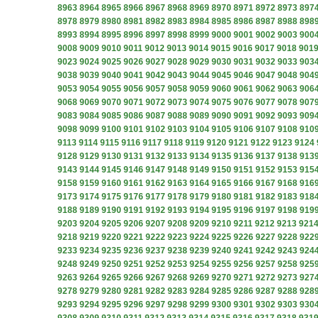
8963
8964
8965
8966
8967
8968
8969
8970
8971
8972
8973
897
8978
8979
8980
8981
8982
8983
8984
8985
8986
8987
8988
898
8993
8994
8995
8996
8997
8998
8999
9000
9001
9002
9003
900
9008
9009
9010
9011
9012
9013
9014
9015
9016
9017
9018
901
9023
9024
9025
9026
9027
9028
9029
9030
9031
9032
9033
903
9038
9039
9040
9041
9042
9043
9044
9045
9046
9047
9048
904
9053
9054
9055
9056
9057
9058
9059
9060
9061
9062
9063
906
9068
9069
9070
9071
9072
9073
9074
9075
9076
9077
9078
907
9083
9084
9085
9086
9087
9088
9089
9090
9091
9092
9093
909
9098
9099
9100
9101
9102
9103
9104
9105
9106
9107
9108
910
9113
9114
9115
9116
9117
9118
9119
9120
9121
9122
9123
9124
9128
9129
9130
9131
9132
9133
9134
9135
9136
9137
9138
913
9143
9144
9145
9146
9147
9148
9149
9150
9151
9152
9153
915
9158
9159
9160
9161
9162
9163
9164
9165
9166
9167
9168
916
9173
9174
9175
9176
9177
9178
9179
9180
9181
9182
9183
918
9188
9189
9190
9191
9192
9193
9194
9195
9196
9197
9198
919
9203
9204
9205
9206
9207
9208
9209
9210
9211
9212
9213
921
9218
9219
9220
9221
9222
9223
9224
9225
9226
9227
9228
922
9233
9234
9235
9236
9237
9238
9239
9240
9241
9242
9243
924
9248
9249
9250
9251
9252
9253
9254
9255
9256
9257
9258
925
9263
9264
9265
9266
9267
9268
9269
9270
9271
9272
9273
927
9278
9279
9280
9281
9282
9283
9284
9285
9286
9287
9288
928
9293
9294
9295
9296
9297
9298
9299
9300
9301
9302
9303
930