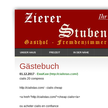
UNSER HAUS
FREIZEIT
IN DER NÄHE
Gästebuch
01.12.2017
-
EwaKaw
(http://cialistas.com/)
cialis 20 compress
http://cialistas.com/ - cialis cheap
<a href="http://cialistas.com/">cheap cialis</a>
ou acheter cialis en confiance