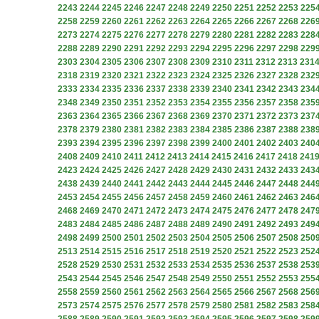
2243
2244
2245
2246
2247
2248
2249
2250
2251
2252
2253
225
2258
2259
2260
2261
2262
2263
2264
2265
2266
2267
2268
226
2273
2274
2275
2276
2277
2278
2279
2280
2281
2282
2283
228
2288
2289
2290
2291
2292
2293
2294
2295
2296
2297
2298
229
2303
2304
2305
2306
2307
2308
2309
2310
2311
2312
2313
231
2318
2319
2320
2321
2322
2323
2324
2325
2326
2327
2328
232
2333
2334
2335
2336
2337
2338
2339
2340
2341
2342
2343
234
2348
2349
2350
2351
2352
2353
2354
2355
2356
2357
2358
235
2363
2364
2365
2366
2367
2368
2369
2370
2371
2372
2373
237
2378
2379
2380
2381
2382
2383
2384
2385
2386
2387
2388
238
2393
2394
2395
2396
2397
2398
2399
2400
2401
2402
2403
240
2408
2409
2410
2411
2412
2413
2414
2415
2416
2417
2418
241
2423
2424
2425
2426
2427
2428
2429
2430
2431
2432
2433
243
2438
2439
2440
2441
2442
2443
2444
2445
2446
2447
2448
244
2453
2454
2455
2456
2457
2458
2459
2460
2461
2462
2463
246
2468
2469
2470
2471
2472
2473
2474
2475
2476
2477
2478
247
2483
2484
2485
2486
2487
2488
2489
2490
2491
2492
2493
249
2498
2499
2500
2501
2502
2503
2504
2505
2506
2507
2508
250
2513
2514
2515
2516
2517
2518
2519
2520
2521
2522
2523
252
2528
2529
2530
2531
2532
2533
2534
2535
2536
2537
2538
253
2543
2544
2545
2546
2547
2548
2549
2550
2551
2552
2553
255
2558
2559
2560
2561
2562
2563
2564
2565
2566
2567
2568
256
2573
2574
2575
2576
2577
2578
2579
2580
2581
2582
2583
258