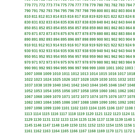
770
771
772
773
774
775
776
777
778
779
780
781
782
783
784
7
790
791
792
793
794
795
796
797
798
799
800
801
802
803
804
8
810
811
812
813
814
815
816
817
818
819
820
821
822
823
824
8
830
831
832
833
834
835
836
837
838
839
840
841
842
843
844
8
850
851
852
853
854
855
856
857
858
859
860
861
862
863
864
8
870
871
872
873
874
875
876
877
878
879
880
881
882
883
884
8
890
891
892
893
894
895
896
897
898
899
900
901
902
903
904
9
910
911
912
913
914
915
916
917
918
919
920
921
922
923
924
9
930
931
932
933
934
935
936
937
938
939
940
941
942
943
944
9
950
951
952
953
954
955
956
957
958
959
960
961
962
963
964
9
970
971
972
973
974
975
976
977
978
979
980
981
982
983
984
9
990
991
992
993
994
995
996
997
998
999
1000
1001
1002
1003
1007
1008
1009
1010
1011
1012
1013
1014
1015
1016
1017
101
1022
1023
1024
1025
1026
1027
1028
1029
1030
1031
1032
103
1037
1038
1039
1040
1041
1042
1043
1044
1045
1046
1047
104
1052
1053
1054
1055
1056
1057
1058
1059
1060
1061
1062
106
1067
1068
1069
1070
1071
1072
1073
1074
1075
1076
1077
107
1082
1083
1084
1085
1086
1087
1088
1089
1090
1091
1092
109
1097
1098
1099
1100
1101
1102
1103
1104
1105
1106
1107
1108
1113
1114
1115
1116
1117
1118
1119
1120
1121
1122
1123
1124
11
1129
1130
1131
1132
1133
1134
1135
1136
1137
1138
1139
1140
1
1145
1146
1147
1148
1149
1150
1151
1152
1153
1154
1155
1156
1
1161
1162
1163
1164
1165
1166
1167
1168
1169
1170
1171
1172
1