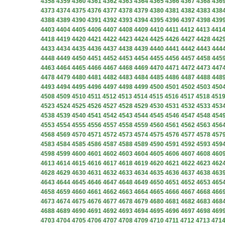
4358
4359
4360
4361
4362
4363
4364
4365
4366
4367
4368
436
4373
4374
4375
4376
4377
4378
4379
4380
4381
4382
4383
438
4388
4389
4390
4391
4392
4393
4394
4395
4396
4397
4398
439
4403
4404
4405
4406
4407
4408
4409
4410
4411
4412
4413
441
4418
4419
4420
4421
4422
4423
4424
4425
4426
4427
4428
442
4433
4434
4435
4436
4437
4438
4439
4440
4441
4442
4443
444
4448
4449
4450
4451
4452
4453
4454
4455
4456
4457
4458
445
4463
4464
4465
4466
4467
4468
4469
4470
4471
4472
4473
447
4478
4479
4480
4481
4482
4483
4484
4485
4486
4487
4488
448
4493
4494
4495
4496
4497
4498
4499
4500
4501
4502
4503
450
4508
4509
4510
4511
4512
4513
4514
4515
4516
4517
4518
451
4523
4524
4525
4526
4527
4528
4529
4530
4531
4532
4533
453
4538
4539
4540
4541
4542
4543
4544
4545
4546
4547
4548
454
4553
4554
4555
4556
4557
4558
4559
4560
4561
4562
4563
456
4568
4569
4570
4571
4572
4573
4574
4575
4576
4577
4578
457
4583
4584
4585
4586
4587
4588
4589
4590
4591
4592
4593
459
4598
4599
4600
4601
4602
4603
4604
4605
4606
4607
4608
460
4613
4614
4615
4616
4617
4618
4619
4620
4621
4622
4623
462
4628
4629
4630
4631
4632
4633
4634
4635
4636
4637
4638
463
4643
4644
4645
4646
4647
4648
4649
4650
4651
4652
4653
465
4658
4659
4660
4661
4662
4663
4664
4665
4666
4667
4668
466
4673
4674
4675
4676
4677
4678
4679
4680
4681
4682
4683
468
4688
4689
4690
4691
4692
4693
4694
4695
4696
4697
4698
469
4703
4704
4705
4706
4707
4708
4709
4710
4711
4712
4713
471