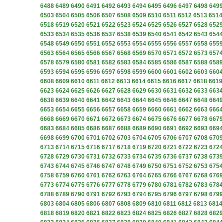
6488
6489
6490
6491
6492
6493
6494
6495
6496
6497
6498
649
6503
6504
6505
6506
6507
6508
6509
6510
6511
6512
6513
651
6518
6519
6520
6521
6522
6523
6524
6525
6526
6527
6528
652
6533
6534
6535
6536
6537
6538
6539
6540
6541
6542
6543
654
6548
6549
6550
6551
6552
6553
6554
6555
6556
6557
6558
655
6563
6564
6565
6566
6567
6568
6569
6570
6571
6572
6573
657
6578
6579
6580
6581
6582
6583
6584
6585
6586
6587
6588
658
6593
6594
6595
6596
6597
6598
6599
6600
6601
6602
6603
660
6608
6609
6610
6611
6612
6613
6614
6615
6616
6617
6618
661
6623
6624
6625
6626
6627
6628
6629
6630
6631
6632
6633
663
6638
6639
6640
6641
6642
6643
6644
6645
6646
6647
6648
664
6653
6654
6655
6656
6657
6658
6659
6660
6661
6662
6663
666
6668
6669
6670
6671
6672
6673
6674
6675
6676
6677
6678
667
6683
6684
6685
6686
6687
6688
6689
6690
6691
6692
6693
669
6698
6699
6700
6701
6702
6703
6704
6705
6706
6707
6708
670
6713
6714
6715
6716
6717
6718
6719
6720
6721
6722
6723
672
6728
6729
6730
6731
6732
6733
6734
6735
6736
6737
6738
673
6743
6744
6745
6746
6747
6748
6749
6750
6751
6752
6753
675
6758
6759
6760
6761
6762
6763
6764
6765
6766
6767
6768
676
6773
6774
6775
6776
6777
6778
6779
6780
6781
6782
6783
678
6788
6789
6790
6791
6792
6793
6794
6795
6796
6797
6798
679
6803
6804
6805
6806
6807
6808
6809
6810
6811
6812
6813
681
6818
6819
6820
6821
6822
6823
6824
6825
6826
6827
6828
682