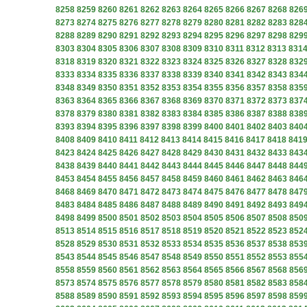
8258
8259
8260
8261
8262
8263
8264
8265
8266
8267
8268
826
8273
8274
8275
8276
8277
8278
8279
8280
8281
8282
8283
828
8288
8289
8290
8291
8292
8293
8294
8295
8296
8297
8298
829
8303
8304
8305
8306
8307
8308
8309
8310
8311
8312
8313
831
8318
8319
8320
8321
8322
8323
8324
8325
8326
8327
8328
832
8333
8334
8335
8336
8337
8338
8339
8340
8341
8342
8343
834
8348
8349
8350
8351
8352
8353
8354
8355
8356
8357
8358
835
8363
8364
8365
8366
8367
8368
8369
8370
8371
8372
8373
837
8378
8379
8380
8381
8382
8383
8384
8385
8386
8387
8388
838
8393
8394
8395
8396
8397
8398
8399
8400
8401
8402
8403
840
8408
8409
8410
8411
8412
8413
8414
8415
8416
8417
8418
841
8423
8424
8425
8426
8427
8428
8429
8430
8431
8432
8433
843
8438
8439
8440
8441
8442
8443
8444
8445
8446
8447
8448
844
8453
8454
8455
8456
8457
8458
8459
8460
8461
8462
8463
846
8468
8469
8470
8471
8472
8473
8474
8475
8476
8477
8478
847
8483
8484
8485
8486
8487
8488
8489
8490
8491
8492
8493
849
8498
8499
8500
8501
8502
8503
8504
8505
8506
8507
8508
850
8513
8514
8515
8516
8517
8518
8519
8520
8521
8522
8523
852
8528
8529
8530
8531
8532
8533
8534
8535
8536
8537
8538
853
8543
8544
8545
8546
8547
8548
8549
8550
8551
8552
8553
855
8558
8559
8560
8561
8562
8563
8564
8565
8566
8567
8568
856
8573
8574
8575
8576
8577
8578
8579
8580
8581
8582
8583
858
8588
8589
8590
8591
8592
8593
8594
8595
8596
8597
8598
859