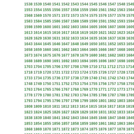
1538
1539
1540
1541
1542
1543
1544
1545
1546
1547
1548
154
1553
1554
1555
1556
1557
1558
1559
1560
1561
1562
1563
156
1568
1569
1570
1571
1572
1573
1574
1575
1576
1577
1578
157
1583
1584
1585
1586
1587
1588
1589
1590
1591
1592
1593
159
1598
1599
1600
1601
1602
1603
1604
1605
1606
1607
1608
160
1613
1614
1615
1616
1617
1618
1619
1620
1621
1622
1623
162
1628
1629
1630
1631
1632
1633
1634
1635
1636
1637
1638
163
1643
1644
1645
1646
1647
1648
1649
1650
1651
1652
1653
165
1658
1659
1660
1661
1662
1663
1664
1665
1666
1667
1668
166
1673
1674
1675
1676
1677
1678
1679
1680
1681
1682
1683
168
1688
1689
1690
1691
1692
1693
1694
1695
1696
1697
1698
169
1703
1704
1705
1706
1707
1708
1709
1710
1711
1712
1713
171
1718
1719
1720
1721
1722
1723
1724
1725
1726
1727
1728
172
1733
1734
1735
1736
1737
1738
1739
1740
1741
1742
1743
174
1748
1749
1750
1751
1752
1753
1754
1755
1756
1757
1758
175
1763
1764
1765
1766
1767
1768
1769
1770
1771
1772
1773
177
1778
1779
1780
1781
1782
1783
1784
1785
1786
1787
1788
178
1793
1794
1795
1796
1797
1798
1799
1800
1801
1802
1803
180
1808
1809
1810
1811
1812
1813
1814
1815
1816
1817
1818
181
1823
1824
1825
1826
1827
1828
1829
1830
1831
1832
1833
183
1838
1839
1840
1841
1842
1843
1844
1845
1846
1847
1848
184
1853
1854
1855
1856
1857
1858
1859
1860
1861
1862
1863
186
1868
1869
1870
1871
1872
1873
1874
1875
1876
1877
1878
187