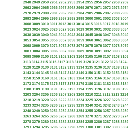
2948
2949
2950
2951
2952
2953
2954
2955
2956
2957
2958
295
2963
2964
2965
2966
2967
2968
2969
2970
2971
2972
2973
297
2978
2979
2980
2981
2982
2983
2984
2985
2986
2987
2988
298
2993
2994
2995
2996
2997
2998
2999
3000
3001
3002
3003
300
3008
3009
3010
3011
3012
3013
3014
3015
3016
3017
3018
301
3023
3024
3025
3026
3027
3028
3029
3030
3031
3032
3033
303
3038
3039
3040
3041
3042
3043
3044
3045
3046
3047
3048
304
3053
3054
3055
3056
3057
3058
3059
3060
3061
3062
3063
306
3068
3069
3070
3071
3072
3073
3074
3075
3076
3077
3078
307
3083
3084
3085
3086
3087
3088
3089
3090
3091
3092
3093
309
3098
3099
3100
3101
3102
3103
3104
3105
3106
3107
3108
310
3113
3114
3115
3116
3117
3118
3119
3120
3121
3122
3123
3124
3128
3129
3130
3131
3132
3133
3134
3135
3136
3137
3138
313
3143
3144
3145
3146
3147
3148
3149
3150
3151
3152
3153
315
3158
3159
3160
3161
3162
3163
3164
3165
3166
3167
3168
316
3173
3174
3175
3176
3177
3178
3179
3180
3181
3182
3183
318
3188
3189
3190
3191
3192
3193
3194
3195
3196
3197
3198
319
3203
3204
3205
3206
3207
3208
3209
3210
3211
3212
3213
321
3218
3219
3220
3221
3222
3223
3224
3225
3226
3227
3228
322
3233
3234
3235
3236
3237
3238
3239
3240
3241
3242
3243
324
3248
3249
3250
3251
3252
3253
3254
3255
3256
3257
3258
325
3263
3264
3265
3266
3267
3268
3269
3270
3271
3272
3273
327
3278
3279
3280
3281
3282
3283
3284
3285
3286
3287
3288
328
3293
3294
3295
3296
3297
3298
3299
3300
3301
3302
3303
330