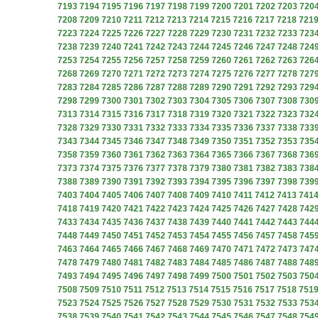
7193
7194
7195
7196
7197
7198
7199
7200
7201
7202
7203
720
7208
7209
7210
7211
7212
7213
7214
7215
7216
7217
7218
721
7223
7224
7225
7226
7227
7228
7229
7230
7231
7232
7233
723
7238
7239
7240
7241
7242
7243
7244
7245
7246
7247
7248
724
7253
7254
7255
7256
7257
7258
7259
7260
7261
7262
7263
726
7268
7269
7270
7271
7272
7273
7274
7275
7276
7277
7278
727
7283
7284
7285
7286
7287
7288
7289
7290
7291
7292
7293
729
7298
7299
7300
7301
7302
7303
7304
7305
7306
7307
7308
730
7313
7314
7315
7316
7317
7318
7319
7320
7321
7322
7323
732
7328
7329
7330
7331
7332
7333
7334
7335
7336
7337
7338
733
7343
7344
7345
7346
7347
7348
7349
7350
7351
7352
7353
735
7358
7359
7360
7361
7362
7363
7364
7365
7366
7367
7368
736
7373
7374
7375
7376
7377
7378
7379
7380
7381
7382
7383
738
7388
7389
7390
7391
7392
7393
7394
7395
7396
7397
7398
739
7403
7404
7405
7406
7407
7408
7409
7410
7411
7412
7413
741
7418
7419
7420
7421
7422
7423
7424
7425
7426
7427
7428
742
7433
7434
7435
7436
7437
7438
7439
7440
7441
7442
7443
744
7448
7449
7450
7451
7452
7453
7454
7455
7456
7457
7458
745
7463
7464
7465
7466
7467
7468
7469
7470
7471
7472
7473
747
7478
7479
7480
7481
7482
7483
7484
7485
7486
7487
7488
748
7493
7494
7495
7496
7497
7498
7499
7500
7501
7502
7503
750
7508
7509
7510
7511
7512
7513
7514
7515
7516
7517
7518
751
7523
7524
7525
7526
7527
7528
7529
7530
7531
7532
7533
753
7538
7539
7540
7541
7542
7543
7544
7545
7546
7547
7548
754