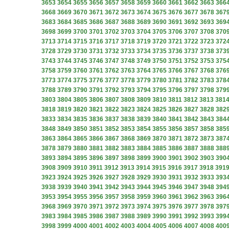
3653
3654
3655
3656
3657
3658
3659
3660
3661
3662
3663
366
3668
3669
3670
3671
3672
3673
3674
3675
3676
3677
3678
367
3683
3684
3685
3686
3687
3688
3689
3690
3691
3692
3693
369
3698
3699
3700
3701
3702
3703
3704
3705
3706
3707
3708
370
3713
3714
3715
3716
3717
3718
3719
3720
3721
3722
3723
372
3728
3729
3730
3731
3732
3733
3734
3735
3736
3737
3738
373
3743
3744
3745
3746
3747
3748
3749
3750
3751
3752
3753
375
3758
3759
3760
3761
3762
3763
3764
3765
3766
3767
3768
376
3773
3774
3775
3776
3777
3778
3779
3780
3781
3782
3783
378
3788
3789
3790
3791
3792
3793
3794
3795
3796
3797
3798
379
3803
3804
3805
3806
3807
3808
3809
3810
3811
3812
3813
381
3818
3819
3820
3821
3822
3823
3824
3825
3826
3827
3828
382
3833
3834
3835
3836
3837
3838
3839
3840
3841
3842
3843
384
3848
3849
3850
3851
3852
3853
3854
3855
3856
3857
3858
385
3863
3864
3865
3866
3867
3868
3869
3870
3871
3872
3873
387
3878
3879
3880
3881
3882
3883
3884
3885
3886
3887
3888
388
3893
3894
3895
3896
3897
3898
3899
3900
3901
3902
3903
390
3908
3909
3910
3911
3912
3913
3914
3915
3916
3917
3918
391
3923
3924
3925
3926
3927
3928
3929
3930
3931
3932
3933
393
3938
3939
3940
3941
3942
3943
3944
3945
3946
3947
3948
394
3953
3954
3955
3956
3957
3958
3959
3960
3961
3962
3963
396
3968
3969
3970
3971
3972
3973
3974
3975
3976
3977
3978
397
3983
3984
3985
3986
3987
3988
3989
3990
3991
3992
3993
399
3998
3999
4000
4001
4002
4003
4004
4005
4006
4007
4008
400