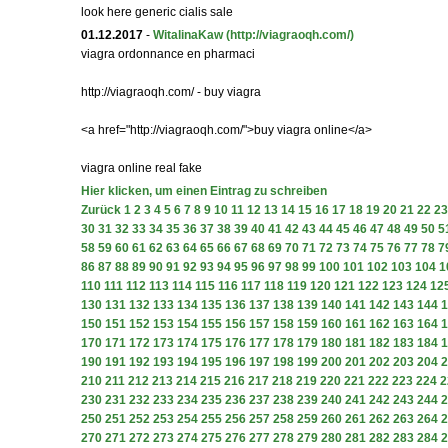
look here generic cialis sale
01.12.2017
-
WitalinaKaw
(http://viagraoqh.com/)
viagra ordonnance en pharmaci
http://viagraoqh.com/ - buy viagra
<a href="http://viagraoqh.com/">buy viagra online</a>
viagra online real fake
Hier klicken, um einen Eintrag zu schreiben
Zurück
1
2
3
4
5
6
7
8
9
10
11
12
13
14
15
16
17
18
19
20
21
22
23
30
31
32
33
34
35
36
37
38
39
40
41
42
43
44
45
46
47
48
49
50
5
58
59
60
61
62
63
64
65
66
67
68
69
70
71
72
73
74
75
76
77
78
7
86
87
88
89
90
91
92
93
94
95
96
97
98
99
100
101
102
103
104
1
110
111
112
113
114
115
116
117
118
119
120
121
122
123
124
12
130
131
132
133
134
135
136
137
138
139
140
141
142
143
144
1
150
151
152
153
154
155
156
157
158
159
160
161
162
163
164
1
170
171
172
173
174
175
176
177
178
179
180
181
182
183
184
1
190
191
192
193
194
195
196
197
198
199
200
201
202
203
204
2
210
211
212
213
214
215
216
217
218
219
220
221
222
223
224
2
230
231
232
233
234
235
236
237
238
239
240
241
242
243
244
2
250
251
252
253
254
255
256
257
258
259
260
261
262
263
264
2
270
271
272
273
274
275
276
277
278
279
280
281
282
283
284
2