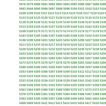
5078
5079
5080
5081
5082
5083
5084
5085
5086
5087
5088
508
5093
5094
5095
5096
5097
5098
5099
5100
5101
5102
5103
510
5108
5109
5110
5111
5112
5113
5114
5115
5116
5117
5118
5119
5123
5124
5125
5126
5127
5128
5129
5130
5131
5132
5133
513
5138
5139
5140
5141
5142
5143
5144
5145
5146
5147
5148
514
5153
5154
5155
5156
5157
5158
5159
5160
5161
5162
5163
516
5168
5169
5170
5171
5172
5173
5174
5175
5176
5177
5178
517
5183
5184
5185
5186
5187
5188
5189
5190
5191
5192
5193
519
5198
5199
5200
5201
5202
5203
5204
5205
5206
5207
5208
520
5213
5214
5215
5216
5217
5218
5219
5220
5221
5222
5223
522
5228
5229
5230
5231
5232
5233
5234
5235
5236
5237
5238
523
5243
5244
5245
5246
5247
5248
5249
5250
5251
5252
5253
525
5258
5259
5260
5261
5262
5263
5264
5265
5266
5267
5268
526
5273
5274
5275
5276
5277
5278
5279
5280
5281
5282
5283
528
5288
5289
5290
5291
5292
5293
5294
5295
5296
5297
5298
529
5303
5304
5305
5306
5307
5308
5309
5310
5311
5312
5313
531
5318
5319
5320
5321
5322
5323
5324
5325
5326
5327
5328
532
5333
5334
5335
5336
5337
5338
5339
5340
5341
5342
5343
534
5348
5349
5350
5351
5352
5353
5354
5355
5356
5357
5358
535
5363
5364
5365
5366
5367
5368
5369
5370
5371
5372
5373
537
5378
5379
5380
5381
5382
5383
5384
5385
5386
5387
5388
538
5393
5394
5395
5396
5397
5398
5399
5400
5401
5402
5403
540
5408
5409
5410
5411
5412
5413
5414
5415
5416
5417
5418
541