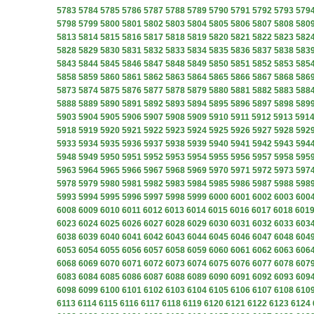
5783
5784
5785
5786
5787
5788
5789
5790
5791
5792
5793
579
5798
5799
5800
5801
5802
5803
5804
5805
5806
5807
5808
580
5813
5814
5815
5816
5817
5818
5819
5820
5821
5822
5823
582
5828
5829
5830
5831
5832
5833
5834
5835
5836
5837
5838
583
5843
5844
5845
5846
5847
5848
5849
5850
5851
5852
5853
585
5858
5859
5860
5861
5862
5863
5864
5865
5866
5867
5868
586
5873
5874
5875
5876
5877
5878
5879
5880
5881
5882
5883
588
5888
5889
5890
5891
5892
5893
5894
5895
5896
5897
5898
589
5903
5904
5905
5906
5907
5908
5909
5910
5911
5912
5913
591
5918
5919
5920
5921
5922
5923
5924
5925
5926
5927
5928
592
5933
5934
5935
5936
5937
5938
5939
5940
5941
5942
5943
594
5948
5949
5950
5951
5952
5953
5954
5955
5956
5957
5958
595
5963
5964
5965
5966
5967
5968
5969
5970
5971
5972
5973
597
5978
5979
5980
5981
5982
5983
5984
5985
5986
5987
5988
598
5993
5994
5995
5996
5997
5998
5999
6000
6001
6002
6003
600
6008
6009
6010
6011
6012
6013
6014
6015
6016
6017
6018
601
6023
6024
6025
6026
6027
6028
6029
6030
6031
6032
6033
603
6038
6039
6040
6041
6042
6043
6044
6045
6046
6047
6048
604
6053
6054
6055
6056
6057
6058
6059
6060
6061
6062
6063
606
6068
6069
6070
6071
6072
6073
6074
6075
6076
6077
6078
607
6083
6084
6085
6086
6087
6088
6089
6090
6091
6092
6093
609
6098
6099
6100
6101
6102
6103
6104
6105
6106
6107
6108
610
6113
6114
6115
6116
6117
6118
6119
6120
6121
6122
6123
6124