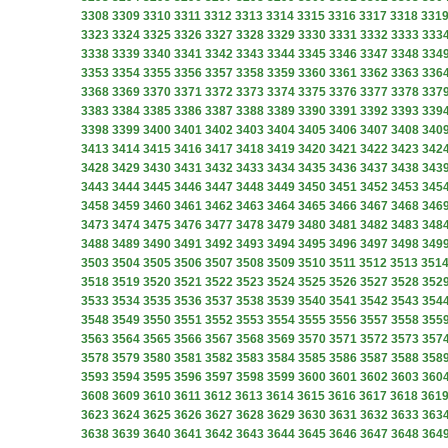
3308
3309
3310
3311
3312
3313
3314
3315
3316
3317
3318
331
3323
3324
3325
3326
3327
3328
3329
3330
3331
3332
3333
333
3338
3339
3340
3341
3342
3343
3344
3345
3346
3347
3348
334
3353
3354
3355
3356
3357
3358
3359
3360
3361
3362
3363
336
3368
3369
3370
3371
3372
3373
3374
3375
3376
3377
3378
337
3383
3384
3385
3386
3387
3388
3389
3390
3391
3392
3393
339
3398
3399
3400
3401
3402
3403
3404
3405
3406
3407
3408
340
3413
3414
3415
3416
3417
3418
3419
3420
3421
3422
3423
342
3428
3429
3430
3431
3432
3433
3434
3435
3436
3437
3438
343
3443
3444
3445
3446
3447
3448
3449
3450
3451
3452
3453
345
3458
3459
3460
3461
3462
3463
3464
3465
3466
3467
3468
346
3473
3474
3475
3476
3477
3478
3479
3480
3481
3482
3483
348
3488
3489
3490
3491
3492
3493
3494
3495
3496
3497
3498
349
3503
3504
3505
3506
3507
3508
3509
3510
3511
3512
3513
351
3518
3519
3520
3521
3522
3523
3524
3525
3526
3527
3528
352
3533
3534
3535
3536
3537
3538
3539
3540
3541
3542
3543
354
3548
3549
3550
3551
3552
3553
3554
3555
3556
3557
3558
355
3563
3564
3565
3566
3567
3568
3569
3570
3571
3572
3573
357
3578
3579
3580
3581
3582
3583
3584
3585
3586
3587
3588
358
3593
3594
3595
3596
3597
3598
3599
3600
3601
3602
3603
360
3608
3609
3610
3611
3612
3613
3614
3615
3616
3617
3618
361
3623
3624
3625
3626
3627
3628
3629
3630
3631
3632
3633
363
3638
3639
3640
3641
3642
3643
3644
3645
3646
3647
3648
364