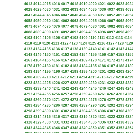
4013
4014
4015
4016
4017
4018
4019
4020
4021
4022
4023
402
4028
4029
4030
4031
4032
4033
4034
4035
4036
4037
4038
403
4043
4044
4045
4046
4047
4048
4049
4050
4051
4052
4053
405
4058
4059
4060
4061
4062
4063
4064
4065
4066
4067
4068
406
4073
4074
4075
4076
4077
4078
4079
4080
4081
4082
4083
408
4088
4089
4090
4091
4092
4093
4094
4095
4096
4097
4098
409
4103
4104
4105
4106
4107
4108
4109
4110
4111
4112
4113
4114
4118
4119
4120
4121
4122
4123
4124
4125
4126
4127
4128
4129
4133
4134
4135
4136
4137
4138
4139
4140
4141
4142
4143
414
4148
4149
4150
4151
4152
4153
4154
4155
4156
4157
4158
415
4163
4164
4165
4166
4167
4168
4169
4170
4171
4172
4173
417
4178
4179
4180
4181
4182
4183
4184
4185
4186
4187
4188
418
4193
4194
4195
4196
4197
4198
4199
4200
4201
4202
4203
420
4208
4209
4210
4211
4212
4213
4214
4215
4216
4217
4218
421
4223
4224
4225
4226
4227
4228
4229
4230
4231
4232
4233
423
4238
4239
4240
4241
4242
4243
4244
4245
4246
4247
4248
424
4253
4254
4255
4256
4257
4258
4259
4260
4261
4262
4263
426
4268
4269
4270
4271
4272
4273
4274
4275
4276
4277
4278
427
4283
4284
4285
4286
4287
4288
4289
4290
4291
4292
4293
429
4298
4299
4300
4301
4302
4303
4304
4305
4306
4307
4308
430
4313
4314
4315
4316
4317
4318
4319
4320
4321
4322
4323
432
4328
4329
4330
4331
4332
4333
4334
4335
4336
4337
4338
433
4343
4344
4345
4346
4347
4348
4349
4350
4351
4352
4353
435