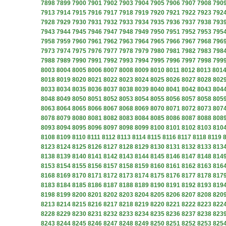
7898
7899
7900
7901
7902
7903
7904
7905
7906
7907
7908
790
7913
7914
7915
7916
7917
7918
7919
7920
7921
7922
7923
792
7928
7929
7930
7931
7932
7933
7934
7935
7936
7937
7938
793
7943
7944
7945
7946
7947
7948
7949
7950
7951
7952
7953
795
7958
7959
7960
7961
7962
7963
7964
7965
7966
7967
7968
796
7973
7974
7975
7976
7977
7978
7979
7980
7981
7982
7983
798
7988
7989
7990
7991
7992
7993
7994
7995
7996
7997
7998
799
8003
8004
8005
8006
8007
8008
8009
8010
8011
8012
8013
801
8018
8019
8020
8021
8022
8023
8024
8025
8026
8027
8028
802
8033
8034
8035
8036
8037
8038
8039
8040
8041
8042
8043
804
8048
8049
8050
8051
8052
8053
8054
8055
8056
8057
8058
805
8063
8064
8065
8066
8067
8068
8069
8070
8071
8072
8073
807
8078
8079
8080
8081
8082
8083
8084
8085
8086
8087
8088
808
8093
8094
8095
8096
8097
8098
8099
8100
8101
8102
8103
810
8108
8109
8110
8111
8112
8113
8114
8115
8116
8117
8118
8119
8123
8124
8125
8126
8127
8128
8129
8130
8131
8132
8133
813
8138
8139
8140
8141
8142
8143
8144
8145
8146
8147
8148
814
8153
8154
8155
8156
8157
8158
8159
8160
8161
8162
8163
816
8168
8169
8170
8171
8172
8173
8174
8175
8176
8177
8178
817
8183
8184
8185
8186
8187
8188
8189
8190
8191
8192
8193
819
8198
8199
8200
8201
8202
8203
8204
8205
8206
8207
8208
820
8213
8214
8215
8216
8217
8218
8219
8220
8221
8222
8223
822
8228
8229
8230
8231
8232
8233
8234
8235
8236
8237
8238
823
8243
8244
8245
8246
8247
8248
8249
8250
8251
8252
8253
825