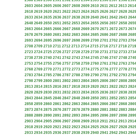
2588
2589
2590
2591
2592
2593
2594
2595
2596
2597
2598
259
2603
2604
2605
2606
2607
2608
2609
2610
2611
2612
2613
261
2618
2619
2620
2621
2622
2623
2624
2625
2626
2627
2628
262
2633
2634
2635
2636
2637
2638
2639
2640
2641
2642
2643
264
2648
2649
2650
2651
2652
2653
2654
2655
2656
2657
2658
265
2663
2664
2665
2666
2667
2668
2669
2670
2671
2672
2673
267
2678
2679
2680
2681
2682
2683
2684
2685
2686
2687
2688
268
2693
2694
2695
2696
2697
2698
2699
2700
2701
2702
2703
270
2708
2709
2710
2711
2712
2713
2714
2715
2716
2717
2718
271
2723
2724
2725
2726
2727
2728
2729
2730
2731
2732
2733
273
2738
2739
2740
2741
2742
2743
2744
2745
2746
2747
2748
274
2753
2754
2755
2756
2757
2758
2759
2760
2761
2762
2763
276
2768
2769
2770
2771
2772
2773
2774
2775
2776
2777
2778
277
2783
2784
2785
2786
2787
2788
2789
2790
2791
2792
2793
279
2798
2799
2800
2801
2802
2803
2804
2805
2806
2807
2808
280
2813
2814
2815
2816
2817
2818
2819
2820
2821
2822
2823
282
2828
2829
2830
2831
2832
2833
2834
2835
2836
2837
2838
283
2843
2844
2845
2846
2847
2848
2849
2850
2851
2852
2853
285
2858
2859
2860
2861
2862
2863
2864
2865
2866
2867
2868
286
2873
2874
2875
2876
2877
2878
2879
2880
2881
2882
2883
288
2888
2889
2890
2891
2892
2893
2894
2895
2896
2897
2898
289
2903
2904
2905
2906
2907
2908
2909
2910
2911
2912
2913
291
2918
2919
2920
2921
2922
2923
2924
2925
2926
2927
2928
292
2933
2934
2935
2936
2937
2938
2939
2940
2941
2942
2943
294