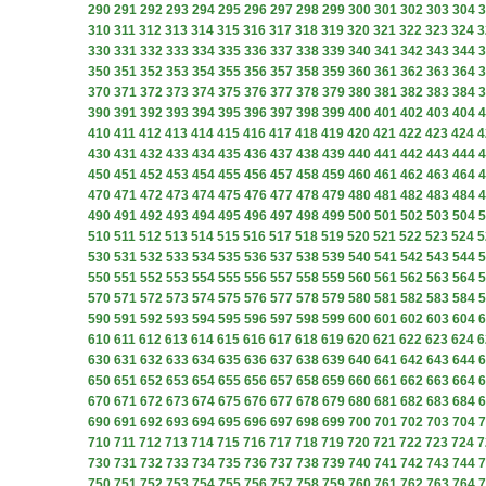
290
291
292
293
294
295
296
297
298
299
300
301
302
303
304
3
310
311
312
313
314
315
316
317
318
319
320
321
322
323
324
3
330
331
332
333
334
335
336
337
338
339
340
341
342
343
344
3
350
351
352
353
354
355
356
357
358
359
360
361
362
363
364
3
370
371
372
373
374
375
376
377
378
379
380
381
382
383
384
3
390
391
392
393
394
395
396
397
398
399
400
401
402
403
404
4
410
411
412
413
414
415
416
417
418
419
420
421
422
423
424
4
430
431
432
433
434
435
436
437
438
439
440
441
442
443
444
4
450
451
452
453
454
455
456
457
458
459
460
461
462
463
464
4
470
471
472
473
474
475
476
477
478
479
480
481
482
483
484
4
490
491
492
493
494
495
496
497
498
499
500
501
502
503
504
5
510
511
512
513
514
515
516
517
518
519
520
521
522
523
524
5
530
531
532
533
534
535
536
537
538
539
540
541
542
543
544
5
550
551
552
553
554
555
556
557
558
559
560
561
562
563
564
5
570
571
572
573
574
575
576
577
578
579
580
581
582
583
584
5
590
591
592
593
594
595
596
597
598
599
600
601
602
603
604
6
610
611
612
613
614
615
616
617
618
619
620
621
622
623
624
6
630
631
632
633
634
635
636
637
638
639
640
641
642
643
644
6
650
651
652
653
654
655
656
657
658
659
660
661
662
663
664
6
670
671
672
673
674
675
676
677
678
679
680
681
682
683
684
6
690
691
692
693
694
695
696
697
698
699
700
701
702
703
704
7
710
711
712
713
714
715
716
717
718
719
720
721
722
723
724
7
730
731
732
733
734
735
736
737
738
739
740
741
742
743
744
7
750
751
752
753
754
755
756
757
758
759
760
761
762
763
764
7