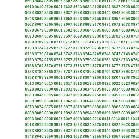
8603
8604
8605
8606
8607
8608
8609
8610
8611
8612
8613
861
8618
8619
8620
8621
8622
8623
8624
8625
8626
8627
8628
862
8633
8634
8635
8636
8637
8638
8639
8640
8641
8642
8643
864
8648
8649
8650
8651
8652
8653
8654
8655
8656
8657
8658
865
8663
8664
8665
8666
8667
8668
8669
8670
8671
8672
8673
867
8678
8679
8680
8681
8682
8683
8684
8685
8686
8687
8688
868
8693
8694
8695
8696
8697
8698
8699
8700
8701
8702
8703
870
8708
8709
8710
8711
8712
8713
8714
8715
8716
8717
8718
871
8723
8724
8725
8726
8727
8728
8729
8730
8731
8732
8733
873
8738
8739
8740
8741
8742
8743
8744
8745
8746
8747
8748
874
8753
8754
8755
8756
8757
8758
8759
8760
8761
8762
8763
876
8768
8769
8770
8771
8772
8773
8774
8775
8776
8777
8778
877
8783
8784
8785
8786
8787
8788
8789
8790
8791
8792
8793
879
8798
8799
8800
8801
8802
8803
8804
8805
8806
8807
8808
880
8813
8814
8815
8816
8817
8818
8819
8820
8821
8822
8823
882
8828
8829
8830
8831
8832
8833
8834
8835
8836
8837
8838
883
8843
8844
8845
8846
8847
8848
8849
8850
8851
8852
8853
885
8858
8859
8860
8861
8862
8863
8864
8865
8866
8867
8868
886
8873
8874
8875
8876
8877
8878
8879
8880
8881
8882
8883
888
8888
8889
8890
8891
8892
8893
8894
8895
8896
8897
8898
889
8903
8904
8905
8906
8907
8908
8909
8910
8911
8912
8913
891
8918
8919
8920
8921
8922
8923
8924
8925
8926
8927
8928
892
8933
8934
8935
8936
8937
8938
8939
8940
8941
8942
8943
894
8948
8949
8950
8951
8952
8953
8954
8955
8956
8957
8958
895