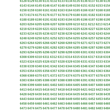
6128
6129
6130
6131
6132
6133
6134
6135
6136
6137
6138
613
6143
6144
6145
6146
6147
6148
6149
6150
6151
6152
6153
615
6158
6159
6160
6161
6162
6163
6164
6165
6166
6167
6168
616
6173
6174
6175
6176
6177
6178
6179
6180
6181
6182
6183
618
6188
6189
6190
6191
6192
6193
6194
6195
6196
6197
6198
619
6203
6204
6205
6206
6207
6208
6209
6210
6211
6212
6213
621
6218
6219
6220
6221
6222
6223
6224
6225
6226
6227
6228
622
6233
6234
6235
6236
6237
6238
6239
6240
6241
6242
6243
624
6248
6249
6250
6251
6252
6253
6254
6255
6256
6257
6258
625
6263
6264
6265
6266
6267
6268
6269
6270
6271
6272
6273
627
6278
6279
6280
6281
6282
6283
6284
6285
6286
6287
6288
628
6293
6294
6295
6296
6297
6298
6299
6300
6301
6302
6303
630
6308
6309
6310
6311
6312
6313
6314
6315
6316
6317
6318
631
6323
6324
6325
6326
6327
6328
6329
6330
6331
6332
6333
633
6338
6339
6340
6341
6342
6343
6344
6345
6346
6347
6348
634
6353
6354
6355
6356
6357
6358
6359
6360
6361
6362
6363
636
6368
6369
6370
6371
6372
6373
6374
6375
6376
6377
6378
637
6383
6384
6385
6386
6387
6388
6389
6390
6391
6392
6393
639
6398
6399
6400
6401
6402
6403
6404
6405
6406
6407
6408
640
6413
6414
6415
6416
6417
6418
6419
6420
6421
6422
6423
642
6428
6429
6430
6431
6432
6433
6434
6435
6436
6437
6438
643
6443
6444
6445
6446
6447
6448
6449
6450
6451
6452
6453
645
6458
6459
6460
6461
6462
6463
6464
6465
6466
6467
6468
646
6473
6474
6475
6476
6477
6478
6479
6480
6481
6482
6483
648