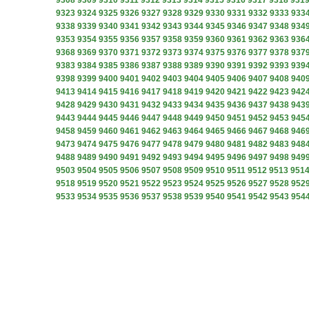
9308
9309
9310
9311
9312
9313
9314
9315
9316
9317
9318
931
9323
9324
9325
9326
9327
9328
9329
9330
9331
9332
9333
933
9338
9339
9340
9341
9342
9343
9344
9345
9346
9347
9348
934
9353
9354
9355
9356
9357
9358
9359
9360
9361
9362
9363
936
9368
9369
9370
9371
9372
9373
9374
9375
9376
9377
9378
937
9383
9384
9385
9386
9387
9388
9389
9390
9391
9392
9393
939
9398
9399
9400
9401
9402
9403
9404
9405
9406
9407
9408
940
9413
9414
9415
9416
9417
9418
9419
9420
9421
9422
9423
942
9428
9429
9430
9431
9432
9433
9434
9435
9436
9437
9438
943
9443
9444
9445
9446
9447
9448
9449
9450
9451
9452
9453
945
9458
9459
9460
9461
9462
9463
9464
9465
9466
9467
9468
946
9473
9474
9475
9476
9477
9478
9479
9480
9481
9482
9483
948
9488
9489
9490
9491
9492
9493
9494
9495
9496
9497
9498
949
9503
9504
9505
9506
9507
9508
9509
9510
9511
9512
9513
951
9518
9519
9520
9521
9522
9523
9524
9525
9526
9527
9528
952
9533
9534
9535
9536
9537
9538
9539
9540
9541
9542
9543
954