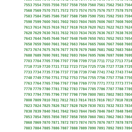
7553
7554
7555
7556
7557
7558
7559
7560
7561
7562
7563
756
7568
7569
7570
7571
7572
7573
7574
7575
7576
7577
7578
757
7583
7584
7585
7586
7587
7588
7589
7590
7591
7592
7593
759
7598
7599
7600
7601
7602
7603
7604
7605
7606
7607
7608
760
7613
7614
7615
7616
7617
7618
7619
7620
7621
7622
7623
762
7628
7629
7630
7631
7632
7633
7634
7635
7636
7637
7638
763
7643
7644
7645
7646
7647
7648
7649
7650
7651
7652
7653
765
7658
7659
7660
7661
7662
7663
7664
7665
7666
7667
7668
766
7673
7674
7675
7676
7677
7678
7679
7680
7681
7682
7683
768
7688
7689
7690
7691
7692
7693
7694
7695
7696
7697
7698
769
7703
7704
7705
7706
7707
7708
7709
7710
7711
7712
7713
771
7718
7719
7720
7721
7722
7723
7724
7725
7726
7727
7728
772
7733
7734
7735
7736
7737
7738
7739
7740
7741
7742
7743
774
7748
7749
7750
7751
7752
7753
7754
7755
7756
7757
7758
775
7763
7764
7765
7766
7767
7768
7769
7770
7771
7772
7773
777
7778
7779
7780
7781
7782
7783
7784
7785
7786
7787
7788
778
7793
7794
7795
7796
7797
7798
7799
7800
7801
7802
7803
780
7808
7809
7810
7811
7812
7813
7814
7815
7816
7817
7818
781
7823
7824
7825
7826
7827
7828
7829
7830
7831
7832
7833
783
7838
7839
7840
7841
7842
7843
7844
7845
7846
7847
7848
784
7853
7854
7855
7856
7857
7858
7859
7860
7861
7862
7863
786
7868
7869
7870
7871
7872
7873
7874
7875
7876
7877
7878
787
7883
7884
7885
7886
7887
7888
7889
7890
7891
7892
7893
789