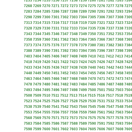
7253
7254
7255
7256
7257
7258
7259
7260
7261
7262
7263
726
7268
7269
7270
7271
7272
7273
7274
7275
7276
7277
7278
727
7283
7284
7285
7286
7287
7288
7289
7290
7291
7292
7293
729
7298
7299
7300
7301
7302
7303
7304
7305
7306
7307
7308
730
7313
7314
7315
7316
7317
7318
7319
7320
7321
7322
7323
732
7328
7329
7330
7331
7332
7333
7334
7335
7336
7337
7338
733
7343
7344
7345
7346
7347
7348
7349
7350
7351
7352
7353
735
7358
7359
7360
7361
7362
7363
7364
7365
7366
7367
7368
736
7373
7374
7375
7376
7377
7378
7379
7380
7381
7382
7383
738
7388
7389
7390
7391
7392
7393
7394
7395
7396
7397
7398
739
7403
7404
7405
7406
7407
7408
7409
7410
7411
7412
7413
741
7418
7419
7420
7421
7422
7423
7424
7425
7426
7427
7428
742
7433
7434
7435
7436
7437
7438
7439
7440
7441
7442
7443
744
7448
7449
7450
7451
7452
7453
7454
7455
7456
7457
7458
745
7463
7464
7465
7466
7467
7468
7469
7470
7471
7472
7473
747
7478
7479
7480
7481
7482
7483
7484
7485
7486
7487
7488
748
7493
7494
7495
7496
7497
7498
7499
7500
7501
7502
7503
750
7508
7509
7510
7511
7512
7513
7514
7515
7516
7517
7518
751
7523
7524
7525
7526
7527
7528
7529
7530
7531
7532
7533
753
7538
7539
7540
7541
7542
7543
7544
7545
7546
7547
7548
754
7553
7554
7555
7556
7557
7558
7559
7560
7561
7562
7563
756
7568
7569
7570
7571
7572
7573
7574
7575
7576
7577
7578
757
7583
7584
7585
7586
7587
7588
7589
7590
7591
7592
7593
759
7598
7599
7600
7601
7602
7603
7604
7605
7606
7607
7608
760