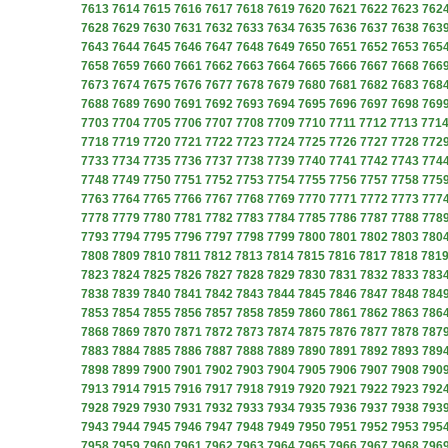
7613
7614
7615
7616
7617
7618
7619
7620
7621
7622
7623
762
7628
7629
7630
7631
7632
7633
7634
7635
7636
7637
7638
763
7643
7644
7645
7646
7647
7648
7649
7650
7651
7652
7653
765
7658
7659
7660
7661
7662
7663
7664
7665
7666
7667
7668
766
7673
7674
7675
7676
7677
7678
7679
7680
7681
7682
7683
768
7688
7689
7690
7691
7692
7693
7694
7695
7696
7697
7698
769
7703
7704
7705
7706
7707
7708
7709
7710
7711
7712
7713
771
7718
7719
7720
7721
7722
7723
7724
7725
7726
7727
7728
772
7733
7734
7735
7736
7737
7738
7739
7740
7741
7742
7743
774
7748
7749
7750
7751
7752
7753
7754
7755
7756
7757
7758
775
7763
7764
7765
7766
7767
7768
7769
7770
7771
7772
7773
777
7778
7779
7780
7781
7782
7783
7784
7785
7786
7787
7788
778
7793
7794
7795
7796
7797
7798
7799
7800
7801
7802
7803
780
7808
7809
7810
7811
7812
7813
7814
7815
7816
7817
7818
781
7823
7824
7825
7826
7827
7828
7829
7830
7831
7832
7833
783
7838
7839
7840
7841
7842
7843
7844
7845
7846
7847
7848
784
7853
7854
7855
7856
7857
7858
7859
7860
7861
7862
7863
786
7868
7869
7870
7871
7872
7873
7874
7875
7876
7877
7878
787
7883
7884
7885
7886
7887
7888
7889
7890
7891
7892
7893
789
7898
7899
7900
7901
7902
7903
7904
7905
7906
7907
7908
790
7913
7914
7915
7916
7917
7918
7919
7920
7921
7922
7923
792
7928
7929
7930
7931
7932
7933
7934
7935
7936
7937
7938
793
7943
7944
7945
7946
7947
7948
7949
7950
7951
7952
7953
795
7958
7959
7960
7961
7962
7963
7964
7965
7966
7967
7968
796