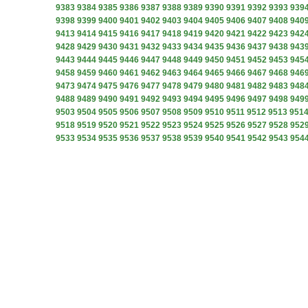
9383
9384
9385
9386
9387
9388
9389
9390
9391
9392
9393
939
9398
9399
9400
9401
9402
9403
9404
9405
9406
9407
9408
940
9413
9414
9415
9416
9417
9418
9419
9420
9421
9422
9423
942
9428
9429
9430
9431
9432
9433
9434
9435
9436
9437
9438
943
9443
9444
9445
9446
9447
9448
9449
9450
9451
9452
9453
945
9458
9459
9460
9461
9462
9463
9464
9465
9466
9467
9468
946
9473
9474
9475
9476
9477
9478
9479
9480
9481
9482
9483
948
9488
9489
9490
9491
9492
9493
9494
9495
9496
9497
9498
949
9503
9504
9505
9506
9507
9508
9509
9510
9511
9512
9513
951
9518
9519
9520
9521
9522
9523
9524
9525
9526
9527
9528
952
9533
9534
9535
9536
9537
9538
9539
9540
9541
9542
9543
954