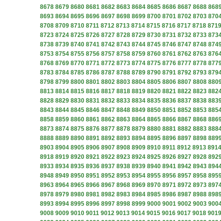
8678
8679
8680
8681
8682
8683
8684
8685
8686
8687
8688
868
8693
8694
8695
8696
8697
8698
8699
8700
8701
8702
8703
870
8708
8709
8710
8711
8712
8713
8714
8715
8716
8717
8718
871
8723
8724
8725
8726
8727
8728
8729
8730
8731
8732
8733
873
8738
8739
8740
8741
8742
8743
8744
8745
8746
8747
8748
874
8753
8754
8755
8756
8757
8758
8759
8760
8761
8762
8763
876
8768
8769
8770
8771
8772
8773
8774
8775
8776
8777
8778
877
8783
8784
8785
8786
8787
8788
8789
8790
8791
8792
8793
879
8798
8799
8800
8801
8802
8803
8804
8805
8806
8807
8808
880
8813
8814
8815
8816
8817
8818
8819
8820
8821
8822
8823
882
8828
8829
8830
8831
8832
8833
8834
8835
8836
8837
8838
883
8843
8844
8845
8846
8847
8848
8849
8850
8851
8852
8853
885
8858
8859
8860
8861
8862
8863
8864
8865
8866
8867
8868
886
8873
8874
8875
8876
8877
8878
8879
8880
8881
8882
8883
888
8888
8889
8890
8891
8892
8893
8894
8895
8896
8897
8898
889
8903
8904
8905
8906
8907
8908
8909
8910
8911
8912
8913
891
8918
8919
8920
8921
8922
8923
8924
8925
8926
8927
8928
892
8933
8934
8935
8936
8937
8938
8939
8940
8941
8942
8943
894
8948
8949
8950
8951
8952
8953
8954
8955
8956
8957
8958
895
8963
8964
8965
8966
8967
8968
8969
8970
8971
8972
8973
897
8978
8979
8980
8981
8982
8983
8984
8985
8986
8987
8988
898
8993
8994
8995
8996
8997
8998
8999
9000
9001
9002
9003
900
9008
9009
9010
9011
9012
9013
9014
9015
9016
9017
9018
901