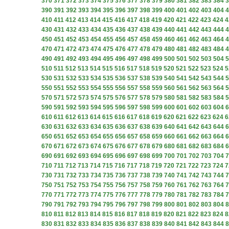
370
371
372
373
374
375
376
377
378
379
380
381
382
383
384
3
390
391
392
393
394
395
396
397
398
399
400
401
402
403
404
4
410
411
412
413
414
415
416
417
418
419
420
421
422
423
424
4
430
431
432
433
434
435
436
437
438
439
440
441
442
443
444
4
450
451
452
453
454
455
456
457
458
459
460
461
462
463
464
4
470
471
472
473
474
475
476
477
478
479
480
481
482
483
484
4
490
491
492
493
494
495
496
497
498
499
500
501
502
503
504
5
510
511
512
513
514
515
516
517
518
519
520
521
522
523
524
5
530
531
532
533
534
535
536
537
538
539
540
541
542
543
544
5
550
551
552
553
554
555
556
557
558
559
560
561
562
563
564
5
570
571
572
573
574
575
576
577
578
579
580
581
582
583
584
5
590
591
592
593
594
595
596
597
598
599
600
601
602
603
604
6
610
611
612
613
614
615
616
617
618
619
620
621
622
623
624
6
630
631
632
633
634
635
636
637
638
639
640
641
642
643
644
6
650
651
652
653
654
655
656
657
658
659
660
661
662
663
664
6
670
671
672
673
674
675
676
677
678
679
680
681
682
683
684
6
690
691
692
693
694
695
696
697
698
699
700
701
702
703
704
7
710
711
712
713
714
715
716
717
718
719
720
721
722
723
724
7
730
731
732
733
734
735
736
737
738
739
740
741
742
743
744
7
750
751
752
753
754
755
756
757
758
759
760
761
762
763
764
7
770
771
772
773
774
775
776
777
778
779
780
781
782
783
784
7
790
791
792
793
794
795
796
797
798
799
800
801
802
803
804
8
810
811
812
813
814
815
816
817
818
819
820
821
822
823
824
8
830
831
832
833
834
835
836
837
838
839
840
841
842
843
844
8