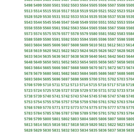
5498
5499
5500
5501
5502
5503
5504
5505
5506
5507
5508
550
5513
5514
5515
5516
5517
5518
5519
5520
5521
5522
5523
552
5528
5529
5530
5531
5532
5533
5534
5535
5536
5537
5538
553
5543
5544
5545
5546
5547
5548
5549
5550
5551
5552
5553
555
5558
5559
5560
5561
5562
5563
5564
5565
5566
5567
5568
556
5573
5574
5575
5576
5577
5578
5579
5580
5581
5582
5583
558
5588
5589
5590
5591
5592
5593
5594
5595
5596
5597
5598
559
5603
5604
5605
5606
5607
5608
5609
5610
5611
5612
5613
561
5618
5619
5620
5621
5622
5623
5624
5625
5626
5627
5628
562
5633
5634
5635
5636
5637
5638
5639
5640
5641
5642
5643
564
5648
5649
5650
5651
5652
5653
5654
5655
5656
5657
5658
565
5663
5664
5665
5666
5667
5668
5669
5670
5671
5672
5673
567
5678
5679
5680
5681
5682
5683
5684
5685
5686
5687
5688
568
5693
5694
5695
5696
5697
5698
5699
5700
5701
5702
5703
570
5708
5709
5710
5711
5712
5713
5714
5715
5716
5717
5718
571
5723
5724
5725
5726
5727
5728
5729
5730
5731
5732
5733
573
5738
5739
5740
5741
5742
5743
5744
5745
5746
5747
5748
574
5753
5754
5755
5756
5757
5758
5759
5760
5761
5762
5763
576
5768
5769
5770
5771
5772
5773
5774
5775
5776
5777
5778
577
5783
5784
5785
5786
5787
5788
5789
5790
5791
5792
5793
579
5798
5799
5800
5801
5802
5803
5804
5805
5806
5807
5808
580
5813
5814
5815
5816
5817
5818
5819
5820
5821
5822
5823
582
5828
5829
5830
5831
5832
5833
5834
5835
5836
5837
5838
583