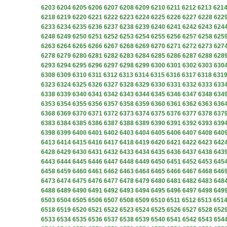
6203
6204
6205
6206
6207
6208
6209
6210
6211
6212
6213
621
6218
6219
6220
6221
6222
6223
6224
6225
6226
6227
6228
622
6233
6234
6235
6236
6237
6238
6239
6240
6241
6242
6243
624
6248
6249
6250
6251
6252
6253
6254
6255
6256
6257
6258
625
6263
6264
6265
6266
6267
6268
6269
6270
6271
6272
6273
627
6278
6279
6280
6281
6282
6283
6284
6285
6286
6287
6288
628
6293
6294
6295
6296
6297
6298
6299
6300
6301
6302
6303
630
6308
6309
6310
6311
6312
6313
6314
6315
6316
6317
6318
631
6323
6324
6325
6326
6327
6328
6329
6330
6331
6332
6333
633
6338
6339
6340
6341
6342
6343
6344
6345
6346
6347
6348
634
6353
6354
6355
6356
6357
6358
6359
6360
6361
6362
6363
636
6368
6369
6370
6371
6372
6373
6374
6375
6376
6377
6378
637
6383
6384
6385
6386
6387
6388
6389
6390
6391
6392
6393
639
6398
6399
6400
6401
6402
6403
6404
6405
6406
6407
6408
640
6413
6414
6415
6416
6417
6418
6419
6420
6421
6422
6423
642
6428
6429
6430
6431
6432
6433
6434
6435
6436
6437
6438
643
6443
6444
6445
6446
6447
6448
6449
6450
6451
6452
6453
645
6458
6459
6460
6461
6462
6463
6464
6465
6466
6467
6468
646
6473
6474
6475
6476
6477
6478
6479
6480
6481
6482
6483
648
6488
6489
6490
6491
6492
6493
6494
6495
6496
6497
6498
649
6503
6504
6505
6506
6507
6508
6509
6510
6511
6512
6513
651
6518
6519
6520
6521
6522
6523
6524
6525
6526
6527
6528
652
6533
6534
6535
6536
6537
6538
6539
6540
6541
6542
6543
654