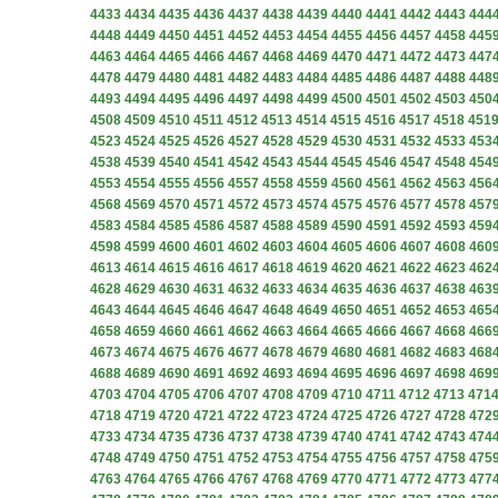
4433
4434
4435
4436
4437
4438
4439
4440
4441
4442
4443
444
4448
4449
4450
4451
4452
4453
4454
4455
4456
4457
4458
445
4463
4464
4465
4466
4467
4468
4469
4470
4471
4472
4473
447
4478
4479
4480
4481
4482
4483
4484
4485
4486
4487
4488
448
4493
4494
4495
4496
4497
4498
4499
4500
4501
4502
4503
450
4508
4509
4510
4511
4512
4513
4514
4515
4516
4517
4518
451
4523
4524
4525
4526
4527
4528
4529
4530
4531
4532
4533
453
4538
4539
4540
4541
4542
4543
4544
4545
4546
4547
4548
454
4553
4554
4555
4556
4557
4558
4559
4560
4561
4562
4563
456
4568
4569
4570
4571
4572
4573
4574
4575
4576
4577
4578
457
4583
4584
4585
4586
4587
4588
4589
4590
4591
4592
4593
459
4598
4599
4600
4601
4602
4603
4604
4605
4606
4607
4608
460
4613
4614
4615
4616
4617
4618
4619
4620
4621
4622
4623
462
4628
4629
4630
4631
4632
4633
4634
4635
4636
4637
4638
463
4643
4644
4645
4646
4647
4648
4649
4650
4651
4652
4653
465
4658
4659
4660
4661
4662
4663
4664
4665
4666
4667
4668
466
4673
4674
4675
4676
4677
4678
4679
4680
4681
4682
4683
468
4688
4689
4690
4691
4692
4693
4694
4695
4696
4697
4698
469
4703
4704
4705
4706
4707
4708
4709
4710
4711
4712
4713
471
4718
4719
4720
4721
4722
4723
4724
4725
4726
4727
4728
472
4733
4734
4735
4736
4737
4738
4739
4740
4741
4742
4743
474
4748
4749
4750
4751
4752
4753
4754
4755
4756
4757
4758
475
4763
4764
4765
4766
4767
4768
4769
4770
4771
4772
4773
477