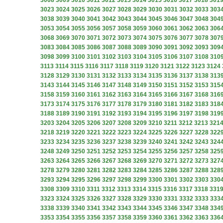
3008
3009
3010
3011
3012
3013
3014
3015
3016
3017
3018
301
3023
3024
3025
3026
3027
3028
3029
3030
3031
3032
3033
303
3038
3039
3040
3041
3042
3043
3044
3045
3046
3047
3048
304
3053
3054
3055
3056
3057
3058
3059
3060
3061
3062
3063
306
3068
3069
3070
3071
3072
3073
3074
3075
3076
3077
3078
307
3083
3084
3085
3086
3087
3088
3089
3090
3091
3092
3093
309
3098
3099
3100
3101
3102
3103
3104
3105
3106
3107
3108
310
3113
3114
3115
3116
3117
3118
3119
3120
3121
3122
3123
3124
3128
3129
3130
3131
3132
3133
3134
3135
3136
3137
3138
313
3143
3144
3145
3146
3147
3148
3149
3150
3151
3152
3153
315
3158
3159
3160
3161
3162
3163
3164
3165
3166
3167
3168
316
3173
3174
3175
3176
3177
3178
3179
3180
3181
3182
3183
318
3188
3189
3190
3191
3192
3193
3194
3195
3196
3197
3198
319
3203
3204
3205
3206
3207
3208
3209
3210
3211
3212
3213
321
3218
3219
3220
3221
3222
3223
3224
3225
3226
3227
3228
322
3233
3234
3235
3236
3237
3238
3239
3240
3241
3242
3243
324
3248
3249
3250
3251
3252
3253
3254
3255
3256
3257
3258
325
3263
3264
3265
3266
3267
3268
3269
3270
3271
3272
3273
327
3278
3279
3280
3281
3282
3283
3284
3285
3286
3287
3288
328
3293
3294
3295
3296
3297
3298
3299
3300
3301
3302
3303
330
3308
3309
3310
3311
3312
3313
3314
3315
3316
3317
3318
331
3323
3324
3325
3326
3327
3328
3329
3330
3331
3332
3333
333
3338
3339
3340
3341
3342
3343
3344
3345
3346
3347
3348
334
3353
3354
3355
3356
3357
3358
3359
3360
3361
3362
3363
336