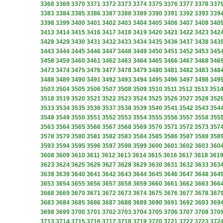
3368
3369
3370
3371
3372
3373
3374
3375
3376
3377
3378
337
3383
3384
3385
3386
3387
3388
3389
3390
3391
3392
3393
339
3398
3399
3400
3401
3402
3403
3404
3405
3406
3407
3408
340
3413
3414
3415
3416
3417
3418
3419
3420
3421
3422
3423
342
3428
3429
3430
3431
3432
3433
3434
3435
3436
3437
3438
343
3443
3444
3445
3446
3447
3448
3449
3450
3451
3452
3453
345
3458
3459
3460
3461
3462
3463
3464
3465
3466
3467
3468
346
3473
3474
3475
3476
3477
3478
3479
3480
3481
3482
3483
348
3488
3489
3490
3491
3492
3493
3494
3495
3496
3497
3498
349
3503
3504
3505
3506
3507
3508
3509
3510
3511
3512
3513
351
3518
3519
3520
3521
3522
3523
3524
3525
3526
3527
3528
352
3533
3534
3535
3536
3537
3538
3539
3540
3541
3542
3543
354
3548
3549
3550
3551
3552
3553
3554
3555
3556
3557
3558
355
3563
3564
3565
3566
3567
3568
3569
3570
3571
3572
3573
357
3578
3579
3580
3581
3582
3583
3584
3585
3586
3587
3588
358
3593
3594
3595
3596
3597
3598
3599
3600
3601
3602
3603
360
3608
3609
3610
3611
3612
3613
3614
3615
3616
3617
3618
361
3623
3624
3625
3626
3627
3628
3629
3630
3631
3632
3633
363
3638
3639
3640
3641
3642
3643
3644
3645
3646
3647
3648
364
3653
3654
3655
3656
3657
3658
3659
3660
3661
3662
3663
366
3668
3669
3670
3671
3672
3673
3674
3675
3676
3677
3678
367
3683
3684
3685
3686
3687
3688
3689
3690
3691
3692
3693
369
3698
3699
3700
3701
3702
3703
3704
3705
3706
3707
3708
370
3713
3714
3715
3716
3717
3718
3719
3720
3721
3722
3723
372