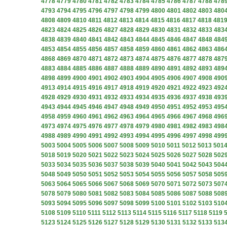
4778
4779
4780
4781
4782
4783
4784
4785
4786
4787
4788
478
4793
4794
4795
4796
4797
4798
4799
4800
4801
4802
4803
480
4808
4809
4810
4811
4812
4813
4814
4815
4816
4817
4818
481
4823
4824
4825
4826
4827
4828
4829
4830
4831
4832
4833
483
4838
4839
4840
4841
4842
4843
4844
4845
4846
4847
4848
484
4853
4854
4855
4856
4857
4858
4859
4860
4861
4862
4863
486
4868
4869
4870
4871
4872
4873
4874
4875
4876
4877
4878
487
4883
4884
4885
4886
4887
4888
4889
4890
4891
4892
4893
489
4898
4899
4900
4901
4902
4903
4904
4905
4906
4907
4908
490
4913
4914
4915
4916
4917
4918
4919
4920
4921
4922
4923
492
4928
4929
4930
4931
4932
4933
4934
4935
4936
4937
4938
493
4943
4944
4945
4946
4947
4948
4949
4950
4951
4952
4953
495
4958
4959
4960
4961
4962
4963
4964
4965
4966
4967
4968
496
4973
4974
4975
4976
4977
4978
4979
4980
4981
4982
4983
498
4988
4989
4990
4991
4992
4993
4994
4995
4996
4997
4998
499
5003
5004
5005
5006
5007
5008
5009
5010
5011
5012
5013
501
5018
5019
5020
5021
5022
5023
5024
5025
5026
5027
5028
502
5033
5034
5035
5036
5037
5038
5039
5040
5041
5042
5043
504
5048
5049
5050
5051
5052
5053
5054
5055
5056
5057
5058
505
5063
5064
5065
5066
5067
5068
5069
5070
5071
5072
5073
507
5078
5079
5080
5081
5082
5083
5084
5085
5086
5087
5088
508
5093
5094
5095
5096
5097
5098
5099
5100
5101
5102
5103
510
5108
5109
5110
5111
5112
5113
5114
5115
5116
5117
5118
5119
5123
5124
5125
5126
5127
5128
5129
5130
5131
5132
5133
513