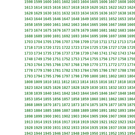
1598
1599
1600
1601
1602
1603
1604
1605
1606
1607
1608
160
1613
1614
1615
1616
1617
1618
1619
1620
1621
1622
1623
162
1628
1629
1630
1631
1632
1633
1634
1635
1636
1637
1638
163
1643
1644
1645
1646
1647
1648
1649
1650
1651
1652
1653
165
1658
1659
1660
1661
1662
1663
1664
1665
1666
1667
1668
166
1673
1674
1675
1676
1677
1678
1679
1680
1681
1682
1683
168
1688
1689
1690
1691
1692
1693
1694
1695
1696
1697
1698
169
1703
1704
1705
1706
1707
1708
1709
1710
1711
1712
1713
171
1718
1719
1720
1721
1722
1723
1724
1725
1726
1727
1728
172
1733
1734
1735
1736
1737
1738
1739
1740
1741
1742
1743
174
1748
1749
1750
1751
1752
1753
1754
1755
1756
1757
1758
175
1763
1764
1765
1766
1767
1768
1769
1770
1771
1772
1773
177
1778
1779
1780
1781
1782
1783
1784
1785
1786
1787
1788
178
1793
1794
1795
1796
1797
1798
1799
1800
1801
1802
1803
180
1808
1809
1810
1811
1812
1813
1814
1815
1816
1817
1818
181
1823
1824
1825
1826
1827
1828
1829
1830
1831
1832
1833
183
1838
1839
1840
1841
1842
1843
1844
1845
1846
1847
1848
184
1853
1854
1855
1856
1857
1858
1859
1860
1861
1862
1863
186
1868
1869
1870
1871
1872
1873
1874
1875
1876
1877
1878
187
1883
1884
1885
1886
1887
1888
1889
1890
1891
1892
1893
189
1898
1899
1900
1901
1902
1903
1904
1905
1906
1907
1908
190
1913
1914
1915
1916
1917
1918
1919
1920
1921
1922
1923
192
1928
1929
1930
1931
1932
1933
1934
1935
1936
1937
1938
193
1943
1944
1945
1946
1947
1948
1949
1950
1951
1952
1953
195