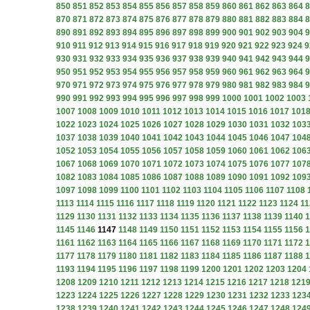
850
851
852
853
854
855
856
857
858
859
860
861
862
863
864
8
870
871
872
873
874
875
876
877
878
879
880
881
882
883
884
8
890
891
892
893
894
895
896
897
898
899
900
901
902
903
904
9
910
911
912
913
914
915
916
917
918
919
920
921
922
923
924
9
930
931
932
933
934
935
936
937
938
939
940
941
942
943
944
9
950
951
952
953
954
955
956
957
958
959
960
961
962
963
964
9
970
971
972
973
974
975
976
977
978
979
980
981
982
983
984
9
990
991
992
993
994
995
996
997
998
999
1000
1001
1002
1003
1007
1008
1009
1010
1011
1012
1013
1014
1015
1016
1017
101
1022
1023
1024
1025
1026
1027
1028
1029
1030
1031
1032
103
1037
1038
1039
1040
1041
1042
1043
1044
1045
1046
1047
104
1052
1053
1054
1055
1056
1057
1058
1059
1060
1061
1062
106
1067
1068
1069
1070
1071
1072
1073
1074
1075
1076
1077
107
1082
1083
1084
1085
1086
1087
1088
1089
1090
1091
1092
109
1097
1098
1099
1100
1101
1102
1103
1104
1105
1106
1107
1108
1113
1114
1115
1116
1117
1118
1119
1120
1121
1122
1123
1124
11
1129
1130
1131
1132
1133
1134
1135
1136
1137
1138
1139
1140
1
1145
1146
1147
1148
1149
1150
1151
1152
1153
1154
1155
1156
1
1161
1162
1163
1164
1165
1166
1167
1168
1169
1170
1171
1172
1
1177
1178
1179
1180
1181
1182
1183
1184
1185
1186
1187
1188
1
1193
1194
1195
1196
1197
1198
1199
1200
1201
1202
1203
1204
1208
1209
1210
1211
1212
1213
1214
1215
1216
1217
1218
121
1223
1224
1225
1226
1227
1228
1229
1230
1231
1232
1233
123
1238
1239
1240
1241
1242
1243
1244
1245
1246
1247
1248
124