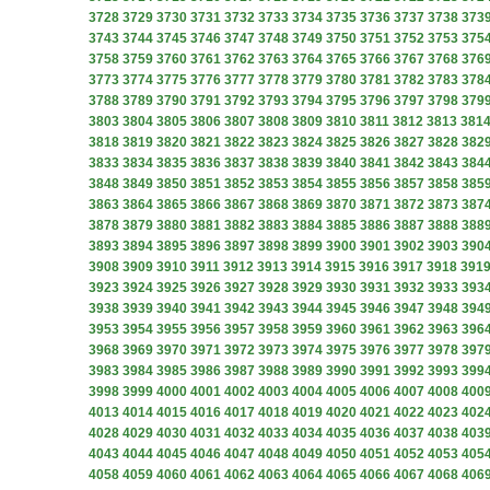
3728
3729
3730
3731
3732
3733
3734
3735
3736
3737
3738
373
3743
3744
3745
3746
3747
3748
3749
3750
3751
3752
3753
375
3758
3759
3760
3761
3762
3763
3764
3765
3766
3767
3768
376
3773
3774
3775
3776
3777
3778
3779
3780
3781
3782
3783
378
3788
3789
3790
3791
3792
3793
3794
3795
3796
3797
3798
379
3803
3804
3805
3806
3807
3808
3809
3810
3811
3812
3813
381
3818
3819
3820
3821
3822
3823
3824
3825
3826
3827
3828
382
3833
3834
3835
3836
3837
3838
3839
3840
3841
3842
3843
384
3848
3849
3850
3851
3852
3853
3854
3855
3856
3857
3858
385
3863
3864
3865
3866
3867
3868
3869
3870
3871
3872
3873
387
3878
3879
3880
3881
3882
3883
3884
3885
3886
3887
3888
388
3893
3894
3895
3896
3897
3898
3899
3900
3901
3902
3903
390
3908
3909
3910
3911
3912
3913
3914
3915
3916
3917
3918
391
3923
3924
3925
3926
3927
3928
3929
3930
3931
3932
3933
393
3938
3939
3940
3941
3942
3943
3944
3945
3946
3947
3948
394
3953
3954
3955
3956
3957
3958
3959
3960
3961
3962
3963
396
3968
3969
3970
3971
3972
3973
3974
3975
3976
3977
3978
397
3983
3984
3985
3986
3987
3988
3989
3990
3991
3992
3993
399
3998
3999
4000
4001
4002
4003
4004
4005
4006
4007
4008
400
4013
4014
4015
4016
4017
4018
4019
4020
4021
4022
4023
402
4028
4029
4030
4031
4032
4033
4034
4035
4036
4037
4038
403
4043
4044
4045
4046
4047
4048
4049
4050
4051
4052
4053
405
4058
4059
4060
4061
4062
4063
4064
4065
4066
4067
4068
406