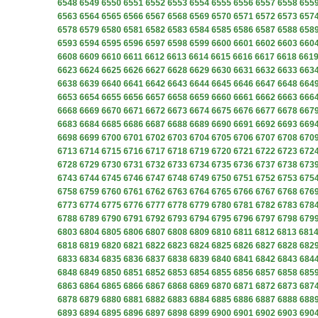
6548
6549
6550
6551
6552
6553
6554
6555
6556
6557
6558
655
6563
6564
6565
6566
6567
6568
6569
6570
6571
6572
6573
657
6578
6579
6580
6581
6582
6583
6584
6585
6586
6587
6588
658
6593
6594
6595
6596
6597
6598
6599
6600
6601
6602
6603
660
6608
6609
6610
6611
6612
6613
6614
6615
6616
6617
6618
661
6623
6624
6625
6626
6627
6628
6629
6630
6631
6632
6633
663
6638
6639
6640
6641
6642
6643
6644
6645
6646
6647
6648
664
6653
6654
6655
6656
6657
6658
6659
6660
6661
6662
6663
666
6668
6669
6670
6671
6672
6673
6674
6675
6676
6677
6678
667
6683
6684
6685
6686
6687
6688
6689
6690
6691
6692
6693
669
6698
6699
6700
6701
6702
6703
6704
6705
6706
6707
6708
670
6713
6714
6715
6716
6717
6718
6719
6720
6721
6722
6723
672
6728
6729
6730
6731
6732
6733
6734
6735
6736
6737
6738
673
6743
6744
6745
6746
6747
6748
6749
6750
6751
6752
6753
675
6758
6759
6760
6761
6762
6763
6764
6765
6766
6767
6768
676
6773
6774
6775
6776
6777
6778
6779
6780
6781
6782
6783
678
6788
6789
6790
6791
6792
6793
6794
6795
6796
6797
6798
679
6803
6804
6805
6806
6807
6808
6809
6810
6811
6812
6813
681
6818
6819
6820
6821
6822
6823
6824
6825
6826
6827
6828
682
6833
6834
6835
6836
6837
6838
6839
6840
6841
6842
6843
684
6848
6849
6850
6851
6852
6853
6854
6855
6856
6857
6858
685
6863
6864
6865
6866
6867
6868
6869
6870
6871
6872
6873
687
6878
6879
6880
6881
6882
6883
6884
6885
6886
6887
6888
688
6893
6894
6895
6896
6897
6898
6899
6900
6901
6902
6903
690