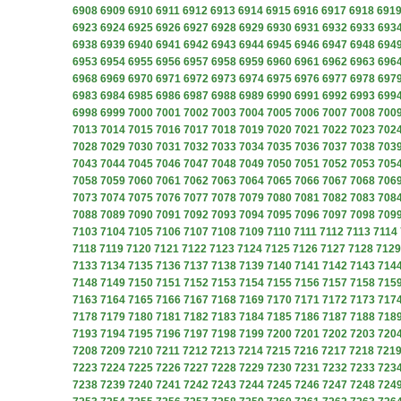
6908
6909
6910
6911
6912
6913
6914
6915
6916
6917
6918
691
6923
6924
6925
6926
6927
6928
6929
6930
6931
6932
6933
693
6938
6939
6940
6941
6942
6943
6944
6945
6946
6947
6948
694
6953
6954
6955
6956
6957
6958
6959
6960
6961
6962
6963
696
6968
6969
6970
6971
6972
6973
6974
6975
6976
6977
6978
697
6983
6984
6985
6986
6987
6988
6989
6990
6991
6992
6993
699
6998
6999
7000
7001
7002
7003
7004
7005
7006
7007
7008
700
7013
7014
7015
7016
7017
7018
7019
7020
7021
7022
7023
702
7028
7029
7030
7031
7032
7033
7034
7035
7036
7037
7038
703
7043
7044
7045
7046
7047
7048
7049
7050
7051
7052
7053
705
7058
7059
7060
7061
7062
7063
7064
7065
7066
7067
7068
706
7073
7074
7075
7076
7077
7078
7079
7080
7081
7082
7083
708
7088
7089
7090
7091
7092
7093
7094
7095
7096
7097
7098
709
7103
7104
7105
7106
7107
7108
7109
7110
7111
7112
7113
7114
7118
7119
7120
7121
7122
7123
7124
7125
7126
7127
7128
7129
7133
7134
7135
7136
7137
7138
7139
7140
7141
7142
7143
714
7148
7149
7150
7151
7152
7153
7154
7155
7156
7157
7158
715
7163
7164
7165
7166
7167
7168
7169
7170
7171
7172
7173
717
7178
7179
7180
7181
7182
7183
7184
7185
7186
7187
7188
718
7193
7194
7195
7196
7197
7198
7199
7200
7201
7202
7203
720
7208
7209
7210
7211
7212
7213
7214
7215
7216
7217
7218
721
7223
7224
7225
7226
7227
7228
7229
7230
7231
7232
7233
723
7238
7239
7240
7241
7242
7243
7244
7245
7246
7247
7248
724