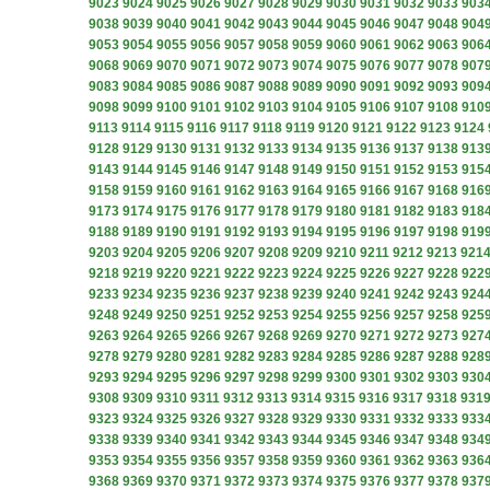
9023
9024
9025
9026
9027
9028
9029
9030
9031
9032
9033
903
9038
9039
9040
9041
9042
9043
9044
9045
9046
9047
9048
904
9053
9054
9055
9056
9057
9058
9059
9060
9061
9062
9063
906
9068
9069
9070
9071
9072
9073
9074
9075
9076
9077
9078
907
9083
9084
9085
9086
9087
9088
9089
9090
9091
9092
9093
909
9098
9099
9100
9101
9102
9103
9104
9105
9106
9107
9108
910
9113
9114
9115
9116
9117
9118
9119
9120
9121
9122
9123
9124
9128
9129
9130
9131
9132
9133
9134
9135
9136
9137
9138
913
9143
9144
9145
9146
9147
9148
9149
9150
9151
9152
9153
915
9158
9159
9160
9161
9162
9163
9164
9165
9166
9167
9168
916
9173
9174
9175
9176
9177
9178
9179
9180
9181
9182
9183
918
9188
9189
9190
9191
9192
9193
9194
9195
9196
9197
9198
919
9203
9204
9205
9206
9207
9208
9209
9210
9211
9212
9213
921
9218
9219
9220
9221
9222
9223
9224
9225
9226
9227
9228
922
9233
9234
9235
9236
9237
9238
9239
9240
9241
9242
9243
924
9248
9249
9250
9251
9252
9253
9254
9255
9256
9257
9258
925
9263
9264
9265
9266
9267
9268
9269
9270
9271
9272
9273
927
9278
9279
9280
9281
9282
9283
9284
9285
9286
9287
9288
928
9293
9294
9295
9296
9297
9298
9299
9300
9301
9302
9303
930
9308
9309
9310
9311
9312
9313
9314
9315
9316
9317
9318
931
9323
9324
9325
9326
9327
9328
9329
9330
9331
9332
9333
933
9338
9339
9340
9341
9342
9343
9344
9345
9346
9347
9348
934
9353
9354
9355
9356
9357
9358
9359
9360
9361
9362
9363
936
9368
9369
9370
9371
9372
9373
9374
9375
9376
9377
9378
937