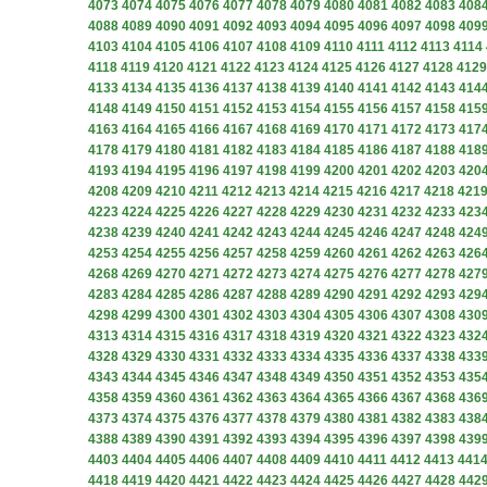
4073
4074
4075
4076
4077
4078
4079
4080
4081
4082
4083
408
4088
4089
4090
4091
4092
4093
4094
4095
4096
4097
4098
409
4103
4104
4105
4106
4107
4108
4109
4110
4111
4112
4113
4114
4118
4119
4120
4121
4122
4123
4124
4125
4126
4127
4128
4129
4133
4134
4135
4136
4137
4138
4139
4140
4141
4142
4143
414
4148
4149
4150
4151
4152
4153
4154
4155
4156
4157
4158
415
4163
4164
4165
4166
4167
4168
4169
4170
4171
4172
4173
417
4178
4179
4180
4181
4182
4183
4184
4185
4186
4187
4188
418
4193
4194
4195
4196
4197
4198
4199
4200
4201
4202
4203
420
4208
4209
4210
4211
4212
4213
4214
4215
4216
4217
4218
421
4223
4224
4225
4226
4227
4228
4229
4230
4231
4232
4233
423
4238
4239
4240
4241
4242
4243
4244
4245
4246
4247
4248
424
4253
4254
4255
4256
4257
4258
4259
4260
4261
4262
4263
426
4268
4269
4270
4271
4272
4273
4274
4275
4276
4277
4278
427
4283
4284
4285
4286
4287
4288
4289
4290
4291
4292
4293
429
4298
4299
4300
4301
4302
4303
4304
4305
4306
4307
4308
430
4313
4314
4315
4316
4317
4318
4319
4320
4321
4322
4323
432
4328
4329
4330
4331
4332
4333
4334
4335
4336
4337
4338
433
4343
4344
4345
4346
4347
4348
4349
4350
4351
4352
4353
435
4358
4359
4360
4361
4362
4363
4364
4365
4366
4367
4368
436
4373
4374
4375
4376
4377
4378
4379
4380
4381
4382
4383
438
4388
4389
4390
4391
4392
4393
4394
4395
4396
4397
4398
439
4403
4404
4405
4406
4407
4408
4409
4410
4411
4412
4413
441
4418
4419
4420
4421
4422
4423
4424
4425
4426
4427
4428
442