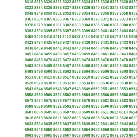
8318
8319
8320
8321
8322
8323
8324
8325
8326
8327
8328
832
8333
8334
8335
8336
8337
8338
8339
8340
8341
8342
8343
834
8348
8349
8350
8351
8352
8353
8354
8355
8356
8357
8358
835
8363
8364
8365
8366
8367
8368
8369
8370
8371
8372
8373
837
8378
8379
8380
8381
8382
8383
8384
8385
8386
8387
8388
838
8393
8394
8395
8396
8397
8398
8399
8400
8401
8402
8403
840
8408
8409
8410
8411
8412
8413
8414
8415
8416
8417
8418
841
8423
8424
8425
8426
8427
8428
8429
8430
8431
8432
8433
843
8438
8439
8440
8441
8442
8443
8444
8445
8446
8447
8448
844
8453
8454
8455
8456
8457
8458
8459
8460
8461
8462
8463
846
8468
8469
8470
8471
8472
8473
8474
8475
8476
8477
8478
847
8483
8484
8485
8486
8487
8488
8489
8490
8491
8492
8493
849
8498
8499
8500
8501
8502
8503
8504
8505
8506
8507
8508
850
8513
8514
8515
8516
8517
8518
8519
8520
8521
8522
8523
852
8528
8529
8530
8531
8532
8533
8534
8535
8536
8537
8538
853
8543
8544
8545
8546
8547
8548
8549
8550
8551
8552
8553
855
8558
8559
8560
8561
8562
8563
8564
8565
8566
8567
8568
856
8573
8574
8575
8576
8577
8578
8579
8580
8581
8582
8583
858
8588
8589
8590
8591
8592
8593
8594
8595
8596
8597
8598
859
8603
8604
8605
8606
8607
8608
8609
8610
8611
8612
8613
861
8618
8619
8620
8621
8622
8623
8624
8625
8626
8627
8628
862
8633
8634
8635
8636
8637
8638
8639
8640
8641
8642
8643
864
8648
8649
8650
8651
8652
8653
8654
8655
8656
8657
8658
865
8663
8664
8665
8666
8667
8668
8669
8670
8671
8672
8673
867