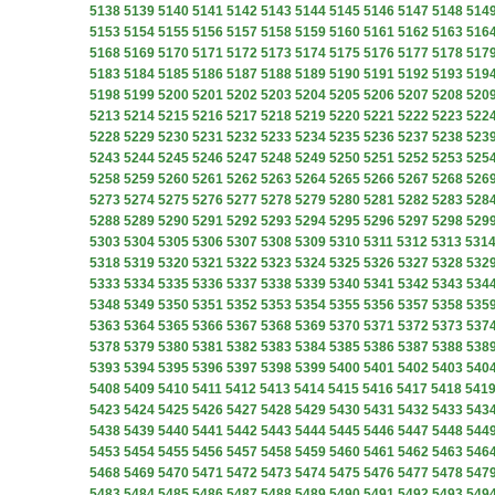
5138
5139
5140
5141
5142
5143
5144
5145
5146
5147
5148
514
5153
5154
5155
5156
5157
5158
5159
5160
5161
5162
5163
516
5168
5169
5170
5171
5172
5173
5174
5175
5176
5177
5178
517
5183
5184
5185
5186
5187
5188
5189
5190
5191
5192
5193
519
5198
5199
5200
5201
5202
5203
5204
5205
5206
5207
5208
520
5213
5214
5215
5216
5217
5218
5219
5220
5221
5222
5223
522
5228
5229
5230
5231
5232
5233
5234
5235
5236
5237
5238
523
5243
5244
5245
5246
5247
5248
5249
5250
5251
5252
5253
525
5258
5259
5260
5261
5262
5263
5264
5265
5266
5267
5268
526
5273
5274
5275
5276
5277
5278
5279
5280
5281
5282
5283
528
5288
5289
5290
5291
5292
5293
5294
5295
5296
5297
5298
529
5303
5304
5305
5306
5307
5308
5309
5310
5311
5312
5313
531
5318
5319
5320
5321
5322
5323
5324
5325
5326
5327
5328
532
5333
5334
5335
5336
5337
5338
5339
5340
5341
5342
5343
534
5348
5349
5350
5351
5352
5353
5354
5355
5356
5357
5358
535
5363
5364
5365
5366
5367
5368
5369
5370
5371
5372
5373
537
5378
5379
5380
5381
5382
5383
5384
5385
5386
5387
5388
538
5393
5394
5395
5396
5397
5398
5399
5400
5401
5402
5403
540
5408
5409
5410
5411
5412
5413
5414
5415
5416
5417
5418
541
5423
5424
5425
5426
5427
5428
5429
5430
5431
5432
5433
543
5438
5439
5440
5441
5442
5443
5444
5445
5446
5447
5448
544
5453
5454
5455
5456
5457
5458
5459
5460
5461
5462
5463
546
5468
5469
5470
5471
5472
5473
5474
5475
5476
5477
5478
547
5483
5484
5485
5486
5487
5488
5489
5490
5491
5492
5493
549