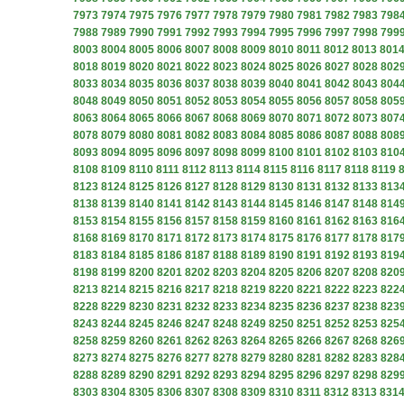
7973
7974
7975
7976
7977
7978
7979
7980
7981
7982
7983
798
7988
7989
7990
7991
7992
7993
7994
7995
7996
7997
7998
799
8003
8004
8005
8006
8007
8008
8009
8010
8011
8012
8013
801
8018
8019
8020
8021
8022
8023
8024
8025
8026
8027
8028
802
8033
8034
8035
8036
8037
8038
8039
8040
8041
8042
8043
804
8048
8049
8050
8051
8052
8053
8054
8055
8056
8057
8058
805
8063
8064
8065
8066
8067
8068
8069
8070
8071
8072
8073
807
8078
8079
8080
8081
8082
8083
8084
8085
8086
8087
8088
808
8093
8094
8095
8096
8097
8098
8099
8100
8101
8102
8103
810
8108
8109
8110
8111
8112
8113
8114
8115
8116
8117
8118
8119
8123
8124
8125
8126
8127
8128
8129
8130
8131
8132
8133
813
8138
8139
8140
8141
8142
8143
8144
8145
8146
8147
8148
814
8153
8154
8155
8156
8157
8158
8159
8160
8161
8162
8163
816
8168
8169
8170
8171
8172
8173
8174
8175
8176
8177
8178
817
8183
8184
8185
8186
8187
8188
8189
8190
8191
8192
8193
819
8198
8199
8200
8201
8202
8203
8204
8205
8206
8207
8208
820
8213
8214
8215
8216
8217
8218
8219
8220
8221
8222
8223
822
8228
8229
8230
8231
8232
8233
8234
8235
8236
8237
8238
823
8243
8244
8245
8246
8247
8248
8249
8250
8251
8252
8253
825
8258
8259
8260
8261
8262
8263
8264
8265
8266
8267
8268
826
8273
8274
8275
8276
8277
8278
8279
8280
8281
8282
8283
828
8288
8289
8290
8291
8292
8293
8294
8295
8296
8297
8298
829
8303
8304
8305
8306
8307
8308
8309
8310
8311
8312
8313
831