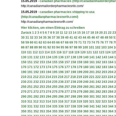
15.05.2019
-
canadian pharmacies
(http://canadianmailorderpha
http://canadianmailorderpharmaciesntx.com/
15.05.2019
-
canadian pharmacies shipping to usa
(http://canadianpharmaciesnorth.com/)
http://canadianpharmaciesnorth.com/
Hier klicken, um einen Eintrag zu schreiben
Zurück
1
2
3
4
5
6
7
8
9
10
11
12
13
14
15
16
17
18
19
20
21
22
23
30
31
32
33
34
35
36
37
38
39
40
41
42
43
44
45
46
47
48
49
50
5
58
59
60
61
62
63
64
65
66
67
68
69
70
71
72
73
74
75
76
77
78
7
86
87
88
89
90
91
92
93
94
95
96
97
98
99
100
101
102
103
104
1
110
111
112
113
114
115
116
117
118
119
120
121
122
123
124
12
130
131
132
133
134
135
136
137
138
139
140
141
142
143
144
1
150
151
152
153
154
155
156
157
158
159
160
161
162
163
164
1
170
171
172
173
174
175
176
177
178
179
180
181
182
183
184
1
190
191
192
193
194
195
196
197
198
199
200
201
202
203
204
2
210
211
212
213
214
215
216
217
218
219
220
221
222
223
224
2
230
231
232
233
234
235
236
237
238
239
240
241
242
243
244
2
250
251
252
253
254
255
256
257
258
259
260
261
262
263
264
2
270
271
272
273
274
275
276
277
278
279
280
281
282
283
284
2
290
291
292
293
294
295
296
297
298
299
300
301
302
303
304
3
310
311
312
313
314
315
316
317
318
319
320
321
322
323
324
3
330
331
332
333
334
335
336
337
338
339
340
341
342
343
344
3
350
351
352
353
354
355
356
357
358
359
360
361
362
363
364
3