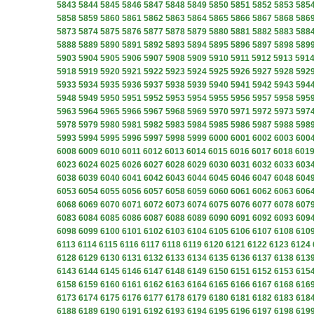
5843
5844
5845
5846
5847
5848
5849
5850
5851
5852
5853
585
5858
5859
5860
5861
5862
5863
5864
5865
5866
5867
5868
586
5873
5874
5875
5876
5877
5878
5879
5880
5881
5882
5883
588
5888
5889
5890
5891
5892
5893
5894
5895
5896
5897
5898
589
5903
5904
5905
5906
5907
5908
5909
5910
5911
5912
5913
591
5918
5919
5920
5921
5922
5923
5924
5925
5926
5927
5928
592
5933
5934
5935
5936
5937
5938
5939
5940
5941
5942
5943
594
5948
5949
5950
5951
5952
5953
5954
5955
5956
5957
5958
595
5963
5964
5965
5966
5967
5968
5969
5970
5971
5972
5973
597
5978
5979
5980
5981
5982
5983
5984
5985
5986
5987
5988
598
5993
5994
5995
5996
5997
5998
5999
6000
6001
6002
6003
600
6008
6009
6010
6011
6012
6013
6014
6015
6016
6017
6018
601
6023
6024
6025
6026
6027
6028
6029
6030
6031
6032
6033
603
6038
6039
6040
6041
6042
6043
6044
6045
6046
6047
6048
604
6053
6054
6055
6056
6057
6058
6059
6060
6061
6062
6063
606
6068
6069
6070
6071
6072
6073
6074
6075
6076
6077
6078
607
6083
6084
6085
6086
6087
6088
6089
6090
6091
6092
6093
609
6098
6099
6100
6101
6102
6103
6104
6105
6106
6107
6108
610
6113
6114
6115
6116
6117
6118
6119
6120
6121
6122
6123
6124
6128
6129
6130
6131
6132
6133
6134
6135
6136
6137
6138
613
6143
6144
6145
6146
6147
6148
6149
6150
6151
6152
6153
615
6158
6159
6160
6161
6162
6163
6164
6165
6166
6167
6168
616
6173
6174
6175
6176
6177
6178
6179
6180
6181
6182
6183
618
6188
6189
6190
6191
6192
6193
6194
6195
6196
6197
6198
619