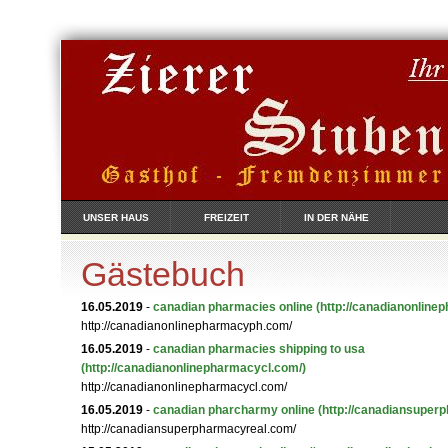
UNSER HAUS
FREIZEIT
IN DER NÄHE
Gästebuch
16.05.2019
-
canadian pharmacies online
(http://canadianonlin
http://canadianonlinepharmacyph.com/
16.05.2019
-
canadian pharmacies shipping to usa
(http://canadianonlinepharmacycl.com/)
http://canadianonlinepharmacycl.com/
16.05.2019
-
canadian pharcharmy online
(http://canadiansuper
http://canadiansuperpharmacyreal.com/