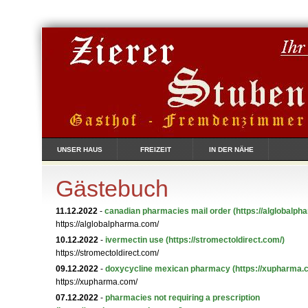
UNSER HAUS
FREIZEIT
IN DER NÄHE
Gästebuch
11.12.2022
-
canadian pharmacies mail order
(https://alglobalph
https://alglobalpharma.com/
10.12.2022
-
ivermectin use
(https://stromectoldirect.com/)
https://stromectoldirect.com/
09.12.2022
-
doxycycline mexican pharmacy
(https://xupharma.
https://xupharma.com/
07.12.2022
-
pharmacies not requiring a prescription