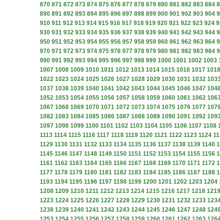
870
871
872
873
874
875
876
877
878
879
880
881
882
883
884
8
890
891
892
893
894
895
896
897
898
899
900
901
902
903
904
9
910
911
912
913
914
915
916
917
918
919
920
921
922
923
924
9
930
931
932
933
934
935
936
937
938
939
940
941
942
943
944
9
950
951
952
953
954
955
956
957
958
959
960
961
962
963
964
9
970
971
972
973
974
975
976
977
978
979
980
981
982
983
984
9
990
991
992
993
994
995
996
997
998
999
1000
1001
1002
1003
1007
1008
1009
1010
1011
1012
1013
1014
1015
1016
1017
101
1022
1023
1024
1025
1026
1027
1028
1029
1030
1031
1032
103
1037
1038
1039
1040
1041
1042
1043
1044
1045
1046
1047
104
1052
1053
1054
1055
1056
1057
1058
1059
1060
1061
1062
106
1067
1068
1069
1070
1071
1072
1073
1074
1075
1076
1077
107
1082
1083
1084
1085
1086
1087
1088
1089
1090
1091
1092
109
1097
1098
1099
1100
1101
1102
1103
1104
1105
1106
1107
1108
1113
1114
1115
1116
1117
1118
1119
1120
1121
1122
1123
1124
11
1129
1130
1131
1132
1133
1134
1135
1136
1137
1138
1139
1140
1
1145
1146
1147
1148
1149
1150
1151
1152
1153
1154
1155
1156
1
1161
1162
1163
1164
1165
1166
1167
1168
1169
1170
1171
1172
1
1177
1178
1179
1180
1181
1182
1183
1184
1185
1186
1187
1188
1
1193
1194
1195
1196
1197
1198
1199
1200
1201
1202
1203
1204
1208
1209
1210
1211
1212
1213
1214
1215
1216
1217
1218
121
1223
1224
1225
1226
1227
1228
1229
1230
1231
1232
1233
123
1238
1239
1240
1241
1242
1243
1244
1245
1246
1247
1248
124
1253
1254
1255
1256
1257
1258
1259
1260
1261
1262
1263
126