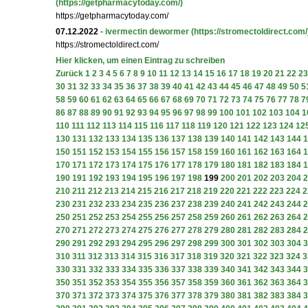
(https://getpharmacytoday.com/)
https://getpharmacytoday.com/
07.12.2022
-
ivermectin dewormer
(https://stromectoldirect.com/
https://stromectoldirect.com/
Hier klicken, um einen Eintrag zu schreiben
Zurück
1
2
3
4
5
6
7
8
9
10
11
12
13
14
15
16
17
18
19
20
21
22
23
30
31
32
33
34
35
36
37
38
39
40
41
42
43
44
45
46
47
48
49
50
5
58
59
60
61
62
63
64
65
66
67
68
69
70
71
72
73
74
75
76
77
78
7
86
87
88
89
90
91
92
93
94
95
96
97
98
99
100
101
102
103
104
1
110
111
112
113
114
115
116
117
118
119
120
121
122
123
124
12
130
131
132
133
134
135
136
137
138
139
140
141
142
143
144
1
150
151
152
153
154
155
156
157
158
159
160
161
162
163
164
1
170
171
172
173
174
175
176
177
178
179
180
181
182
183
184
1
190
191
192
193
194
195
196
197
198
199
200
201
202
203
204
2
210
211
212
213
214
215
216
217
218
219
220
221
222
223
224
2
230
231
232
233
234
235
236
237
238
239
240
241
242
243
244
2
250
251
252
253
254
255
256
257
258
259
260
261
262
263
264
2
270
271
272
273
274
275
276
277
278
279
280
281
282
283
284
2
290
291
292
293
294
295
296
297
298
299
300
301
302
303
304
3
310
311
312
313
314
315
316
317
318
319
320
321
322
323
324
3
330
331
332
333
334
335
336
337
338
339
340
341
342
343
344
3
350
351
352
353
354
355
356
357
358
359
360
361
362
363
364
3
370
371
372
373
374
375
376
377
378
379
380
381
382
383
384
3