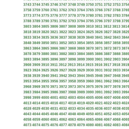
3743
3744
3745
3746
3747
3748
3749
3750
3751
3752
3753
375
3758
3759
3760
3761
3762
3763
3764
3765
3766
3767
3768
376
3773
3774
3775
3776
3777
3778
3779
3780
3781
3782
3783
378
3788
3789
3790
3791
3792
3793
3794
3795
3796
3797
3798
379
3803
3804
3805
3806
3807
3808
3809
3810
3811
3812
3813
381
3818
3819
3820
3821
3822
3823
3824
3825
3826
3827
3828
382
3833
3834
3835
3836
3837
3838
3839
3840
3841
3842
3843
384
3848
3849
3850
3851
3852
3853
3854
3855
3856
3857
3858
385
3863
3864
3865
3866
3867
3868
3869
3870
3871
3872
3873
387
3878
3879
3880
3881
3882
3883
3884
3885
3886
3887
3888
388
3893
3894
3895
3896
3897
3898
3899
3900
3901
3902
3903
390
3908
3909
3910
3911
3912
3913
3914
3915
3916
3917
3918
391
3923
3924
3925
3926
3927
3928
3929
3930
3931
3932
3933
393
3938
3939
3940
3941
3942
3943
3944
3945
3946
3947
3948
394
3953
3954
3955
3956
3957
3958
3959
3960
3961
3962
3963
396
3968
3969
3970
3971
3972
3973
3974
3975
3976
3977
3978
397
3983
3984
3985
3986
3987
3988
3989
3990
3991
3992
3993
399
3998
3999
4000
4001
4002
4003
4004
4005
4006
4007
4008
400
4013
4014
4015
4016
4017
4018
4019
4020
4021
4022
4023
402
4028
4029
4030
4031
4032
4033
4034
4035
4036
4037
4038
403
4043
4044
4045
4046
4047
4048
4049
4050
4051
4052
4053
405
4058
4059
4060
4061
4062
4063
4064
4065
4066
4067
4068
406
4073
4074
4075
4076
4077
4078
4079
4080
4081
4082
4083
408