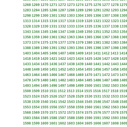
1268
1269
1270
1271
1272
1273
1274
1275
1276
1277
1278
127
1283
1284
1285
1286
1287
1288
1289
1290
1291
1292
1293
129
1298
1299
1300
1301
1302
1303
1304
1305
1306
1307
1308
130
1313
1314
1315
1316
1317
1318
1319
1320
1321
1322
1323
132
1328
1329
1330
1331
1332
1333
1334
1335
1336
1337
1338
133
1343
1344
1345
1346
1347
1348
1349
1350
1351
1352
1353
135
1358
1359
1360
1361
1362
1363
1364
1365
1366
1367
1368
136
1373
1374
1375
1376
1377
1378
1379
1380
1381
1382
1383
138
1388
1389
1390
1391
1392
1393
1394
1395
1396
1397
1398
139
1403
1404
1405
1406
1407
1408
1409
1410
1411
1412
1413
141
1418
1419
1420
1421
1422
1423
1424
1425
1426
1427
1428
142
1433
1434
1435
1436
1437
1438
1439
1440
1441
1442
1443
144
1448
1449
1450
1451
1452
1453
1454
1455
1456
1457
1458
145
1463
1464
1465
1466
1467
1468
1469
1470
1471
1472
1473
147
1478
1479
1480
1481
1482
1483
1484
1485
1486
1487
1488
148
1493
1494
1495
1496
1497
1498
1499
1500
1501
1502
1503
150
1508
1509
1510
1511
1512
1513
1514
1515
1516
1517
1518
151
1523
1524
1525
1526
1527
1528
1529
1530
1531
1532
1533
153
1538
1539
1540
1541
1542
1543
1544
1545
1546
1547
1548
154
1553
1554
1555
1556
1557
1558
1559
1560
1561
1562
1563
156
1568
1569
1570
1571
1572
1573
1574
1575
1576
1577
1578
157
1583
1584
1585
1586
1587
1588
1589
1590
1591
1592
1593
159
1598
1599
1600
1601
1602
1603
1604
1605
1606
1607
1608
160