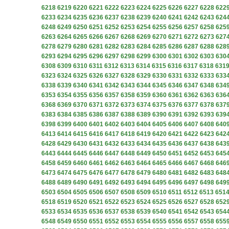
6218
6219
6220
6221
6222
6223
6224
6225
6226
6227
6228
622
6233
6234
6235
6236
6237
6238
6239
6240
6241
6242
6243
624
6248
6249
6250
6251
6252
6253
6254
6255
6256
6257
6258
625
6263
6264
6265
6266
6267
6268
6269
6270
6271
6272
6273
627
6278
6279
6280
6281
6282
6283
6284
6285
6286
6287
6288
628
6293
6294
6295
6296
6297
6298
6299
6300
6301
6302
6303
630
6308
6309
6310
6311
6312
6313
6314
6315
6316
6317
6318
631
6323
6324
6325
6326
6327
6328
6329
6330
6331
6332
6333
633
6338
6339
6340
6341
6342
6343
6344
6345
6346
6347
6348
634
6353
6354
6355
6356
6357
6358
6359
6360
6361
6362
6363
636
6368
6369
6370
6371
6372
6373
6374
6375
6376
6377
6378
637
6383
6384
6385
6386
6387
6388
6389
6390
6391
6392
6393
639
6398
6399
6400
6401
6402
6403
6404
6405
6406
6407
6408
640
6413
6414
6415
6416
6417
6418
6419
6420
6421
6422
6423
642
6428
6429
6430
6431
6432
6433
6434
6435
6436
6437
6438
643
6443
6444
6445
6446
6447
6448
6449
6450
6451
6452
6453
645
6458
6459
6460
6461
6462
6463
6464
6465
6466
6467
6468
646
6473
6474
6475
6476
6477
6478
6479
6480
6481
6482
6483
648
6488
6489
6490
6491
6492
6493
6494
6495
6496
6497
6498
649
6503
6504
6505
6506
6507
6508
6509
6510
6511
6512
6513
651
6518
6519
6520
6521
6522
6523
6524
6525
6526
6527
6528
652
6533
6534
6535
6536
6537
6538
6539
6540
6541
6542
6543
654
6548
6549
6550
6551
6552
6553
6554
6555
6556
6557
6558
655