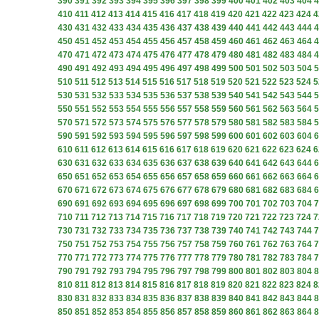
390
391
392
393
394
395
396
397
398
399
400
401
402
403
404
4
410
411
412
413
414
415
416
417
418
419
420
421
422
423
424
4
430
431
432
433
434
435
436
437
438
439
440
441
442
443
444
4
450
451
452
453
454
455
456
457
458
459
460
461
462
463
464
4
470
471
472
473
474
475
476
477
478
479
480
481
482
483
484
4
490
491
492
493
494
495
496
497
498
499
500
501
502
503
504
5
510
511
512
513
514
515
516
517
518
519
520
521
522
523
524
5
530
531
532
533
534
535
536
537
538
539
540
541
542
543
544
5
550
551
552
553
554
555
556
557
558
559
560
561
562
563
564
5
570
571
572
573
574
575
576
577
578
579
580
581
582
583
584
5
590
591
592
593
594
595
596
597
598
599
600
601
602
603
604
6
610
611
612
613
614
615
616
617
618
619
620
621
622
623
624
6
630
631
632
633
634
635
636
637
638
639
640
641
642
643
644
6
650
651
652
653
654
655
656
657
658
659
660
661
662
663
664
6
670
671
672
673
674
675
676
677
678
679
680
681
682
683
684
6
690
691
692
693
694
695
696
697
698
699
700
701
702
703
704
7
710
711
712
713
714
715
716
717
718
719
720
721
722
723
724
7
730
731
732
733
734
735
736
737
738
739
740
741
742
743
744
7
750
751
752
753
754
755
756
757
758
759
760
761
762
763
764
7
770
771
772
773
774
775
776
777
778
779
780
781
782
783
784
7
790
791
792
793
794
795
796
797
798
799
800
801
802
803
804
8
810
811
812
813
814
815
816
817
818
819
820
821
822
823
824
8
830
831
832
833
834
835
836
837
838
839
840
841
842
843
844
8
850
851
852
853
854
855
856
857
858
859
860
861
862
863
864
8