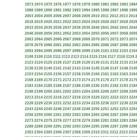
1973
1974
1975
1976
1977
1978
1979
1980
1981
1982
1983
198
1988
1989
1990
1991
1992
1993
1994
1995
1996
1997
1998
199
2003
2004
2005
2006
2007
2008
2009
2010
2011
2012
2013
201
2018
2019
2020
2021
2022
2023
2024
2025
2026
2027
2028
202
2033
2034
2035
2036
2037
2038
2039
2040
2041
2042
2043
204
2048
2049
2050
2051
2052
2053
2054
2055
2056
2057
2058
205
2063
2064
2065
2066
2067
2068
2069
2070
2071
2072
2073
207
2078
2079
2080
2081
2082
2083
2084
2085
2086
2087
2088
208
2093
2094
2095
2096
2097
2098
2099
2100
2101
2102
2103
210
2108
2109
2110
2111
2112
2113
2114
2115
2116
2117
2118
2119
2123
2124
2125
2126
2127
2128
2129
2130
2131
2132
2133
213
2138
2139
2140
2141
2142
2143
2144
2145
2146
2147
2148
214
2153
2154
2155
2156
2157
2158
2159
2160
2161
2162
2163
216
2168
2169
2170
2171
2172
2173
2174
2175
2176
2177
2178
217
2183
2184
2185
2186
2187
2188
2189
2190
2191
2192
2193
219
2198
2199
2200
2201
2202
2203
2204
2205
2206
2207
2208
220
2213
2214
2215
2216
2217
2218
2219
2220
2221
2222
2223
222
2228
2229
2230
2231
2232
2233
2234
2235
2236
2237
2238
223
2243
2244
2245
2246
2247
2248
2249
2250
2251
2252
2253
225
2258
2259
2260
2261
2262
2263
2264
2265
2266
2267
2268
226
2273
2274
2275
2276
2277
2278
2279
2280
2281
2282
2283
228
2288
2289
2290
2291
2292
2293
2294
2295
2296
2297
2298
229
2303
2304
2305
2306
2307
2308
2309
2310
2311
2312
2313
231