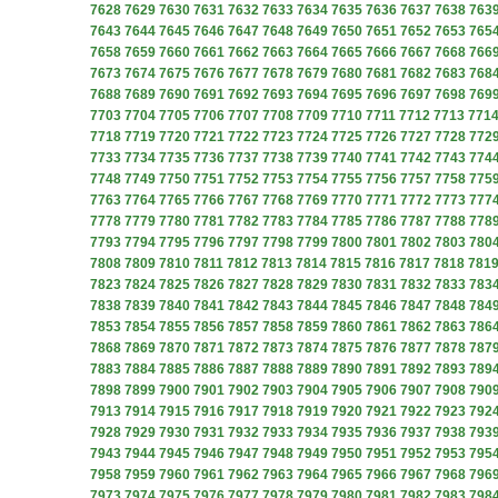
7628
7629
7630
7631
7632
7633
7634
7635
7636
7637
7638
763
7643
7644
7645
7646
7647
7648
7649
7650
7651
7652
7653
765
7658
7659
7660
7661
7662
7663
7664
7665
7666
7667
7668
766
7673
7674
7675
7676
7677
7678
7679
7680
7681
7682
7683
768
7688
7689
7690
7691
7692
7693
7694
7695
7696
7697
7698
769
7703
7704
7705
7706
7707
7708
7709
7710
7711
7712
7713
771
7718
7719
7720
7721
7722
7723
7724
7725
7726
7727
7728
772
7733
7734
7735
7736
7737
7738
7739
7740
7741
7742
7743
774
7748
7749
7750
7751
7752
7753
7754
7755
7756
7757
7758
775
7763
7764
7765
7766
7767
7768
7769
7770
7771
7772
7773
777
7778
7779
7780
7781
7782
7783
7784
7785
7786
7787
7788
778
7793
7794
7795
7796
7797
7798
7799
7800
7801
7802
7803
780
7808
7809
7810
7811
7812
7813
7814
7815
7816
7817
7818
781
7823
7824
7825
7826
7827
7828
7829
7830
7831
7832
7833
783
7838
7839
7840
7841
7842
7843
7844
7845
7846
7847
7848
784
7853
7854
7855
7856
7857
7858
7859
7860
7861
7862
7863
786
7868
7869
7870
7871
7872
7873
7874
7875
7876
7877
7878
787
7883
7884
7885
7886
7887
7888
7889
7890
7891
7892
7893
789
7898
7899
7900
7901
7902
7903
7904
7905
7906
7907
7908
790
7913
7914
7915
7916
7917
7918
7919
7920
7921
7922
7923
792
7928
7929
7930
7931
7932
7933
7934
7935
7936
7937
7938
793
7943
7944
7945
7946
7947
7948
7949
7950
7951
7952
7953
795
7958
7959
7960
7961
7962
7963
7964
7965
7966
7967
7968
796
7973
7974
7975
7976
7977
7978
7979
7980
7981
7982
7983
798