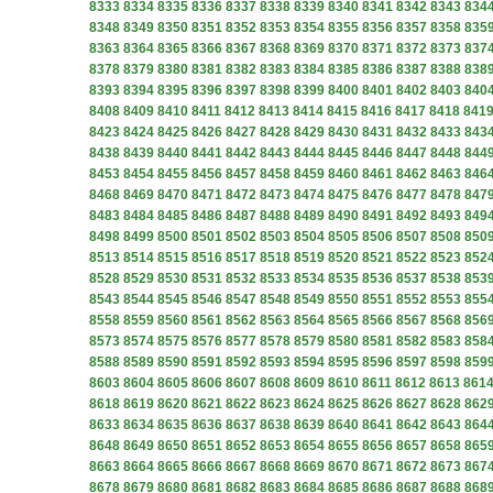
8333
8334
8335
8336
8337
8338
8339
8340
8341
8342
8343
834
8348
8349
8350
8351
8352
8353
8354
8355
8356
8357
8358
835
8363
8364
8365
8366
8367
8368
8369
8370
8371
8372
8373
837
8378
8379
8380
8381
8382
8383
8384
8385
8386
8387
8388
838
8393
8394
8395
8396
8397
8398
8399
8400
8401
8402
8403
840
8408
8409
8410
8411
8412
8413
8414
8415
8416
8417
8418
841
8423
8424
8425
8426
8427
8428
8429
8430
8431
8432
8433
843
8438
8439
8440
8441
8442
8443
8444
8445
8446
8447
8448
844
8453
8454
8455
8456
8457
8458
8459
8460
8461
8462
8463
846
8468
8469
8470
8471
8472
8473
8474
8475
8476
8477
8478
847
8483
8484
8485
8486
8487
8488
8489
8490
8491
8492
8493
849
8498
8499
8500
8501
8502
8503
8504
8505
8506
8507
8508
850
8513
8514
8515
8516
8517
8518
8519
8520
8521
8522
8523
852
8528
8529
8530
8531
8532
8533
8534
8535
8536
8537
8538
853
8543
8544
8545
8546
8547
8548
8549
8550
8551
8552
8553
855
8558
8559
8560
8561
8562
8563
8564
8565
8566
8567
8568
856
8573
8574
8575
8576
8577
8578
8579
8580
8581
8582
8583
858
8588
8589
8590
8591
8592
8593
8594
8595
8596
8597
8598
859
8603
8604
8605
8606
8607
8608
8609
8610
8611
8612
8613
861
8618
8619
8620
8621
8622
8623
8624
8625
8626
8627
8628
862
8633
8634
8635
8636
8637
8638
8639
8640
8641
8642
8643
864
8648
8649
8650
8651
8652
8653
8654
8655
8656
8657
8658
865
8663
8664
8665
8666
8667
8668
8669
8670
8671
8672
8673
867
8678
8679
8680
8681
8682
8683
8684
8685
8686
8687
8688
868