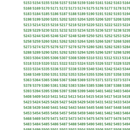
5153
5154
5155
5156
5157
5158
5159
5160
5161
5162
5163
516
5168
5169
5170
5171
5172
5173
5174
5175
5176
5177
5178
517
5183
5184
5185
5186
5187
5188
5189
5190
5191
5192
5193
519
5198
5199
5200
5201
5202
5203
5204
5205
5206
5207
5208
520
5213
5214
5215
5216
5217
5218
5219
5220
5221
5222
5223
522
5228
5229
5230
5231
5232
5233
5234
5235
5236
5237
5238
523
5243
5244
5245
5246
5247
5248
5249
5250
5251
5252
5253
525
5258
5259
5260
5261
5262
5263
5264
5265
5266
5267
5268
526
5273
5274
5275
5276
5277
5278
5279
5280
5281
5282
5283
528
5288
5289
5290
5291
5292
5293
5294
5295
5296
5297
5298
529
5303
5304
5305
5306
5307
5308
5309
5310
5311
5312
5313
531
5318
5319
5320
5321
5322
5323
5324
5325
5326
5327
5328
532
5333
5334
5335
5336
5337
5338
5339
5340
5341
5342
5343
534
5348
5349
5350
5351
5352
5353
5354
5355
5356
5357
5358
535
5363
5364
5365
5366
5367
5368
5369
5370
5371
5372
5373
537
5378
5379
5380
5381
5382
5383
5384
5385
5386
5387
5388
538
5393
5394
5395
5396
5397
5398
5399
5400
5401
5402
5403
540
5408
5409
5410
5411
5412
5413
5414
5415
5416
5417
5418
541
5423
5424
5425
5426
5427
5428
5429
5430
5431
5432
5433
543
5438
5439
5440
5441
5442
5443
5444
5445
5446
5447
5448
544
5453
5454
5455
5456
5457
5458
5459
5460
5461
5462
5463
546
5468
5469
5470
5471
5472
5473
5474
5475
5476
5477
5478
547
5483
5484
5485
5486
5487
5488
5489
5490
5491
5492
5493
549
5498
5499
5500
5501
5502
5503
5504
5505
5506
5507
5508
550