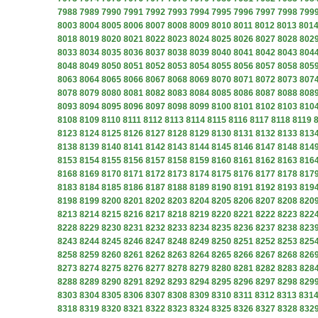
7988
7989
7990
7991
7992
7993
7994
7995
7996
7997
7998
799
8003
8004
8005
8006
8007
8008
8009
8010
8011
8012
8013
801
8018
8019
8020
8021
8022
8023
8024
8025
8026
8027
8028
802
8033
8034
8035
8036
8037
8038
8039
8040
8041
8042
8043
804
8048
8049
8050
8051
8052
8053
8054
8055
8056
8057
8058
805
8063
8064
8065
8066
8067
8068
8069
8070
8071
8072
8073
807
8078
8079
8080
8081
8082
8083
8084
8085
8086
8087
8088
808
8093
8094
8095
8096
8097
8098
8099
8100
8101
8102
8103
810
8108
8109
8110
8111
8112
8113
8114
8115
8116
8117
8118
8119
8123
8124
8125
8126
8127
8128
8129
8130
8131
8132
8133
813
8138
8139
8140
8141
8142
8143
8144
8145
8146
8147
8148
814
8153
8154
8155
8156
8157
8158
8159
8160
8161
8162
8163
816
8168
8169
8170
8171
8172
8173
8174
8175
8176
8177
8178
817
8183
8184
8185
8186
8187
8188
8189
8190
8191
8192
8193
819
8198
8199
8200
8201
8202
8203
8204
8205
8206
8207
8208
820
8213
8214
8215
8216
8217
8218
8219
8220
8221
8222
8223
822
8228
8229
8230
8231
8232
8233
8234
8235
8236
8237
8238
823
8243
8244
8245
8246
8247
8248
8249
8250
8251
8252
8253
825
8258
8259
8260
8261
8262
8263
8264
8265
8266
8267
8268
826
8273
8274
8275
8276
8277
8278
8279
8280
8281
8282
8283
828
8288
8289
8290
8291
8292
8293
8294
8295
8296
8297
8298
829
8303
8304
8305
8306
8307
8308
8309
8310
8311
8312
8313
831
8318
8319
8320
8321
8322
8323
8324
8325
8326
8327
8328
832