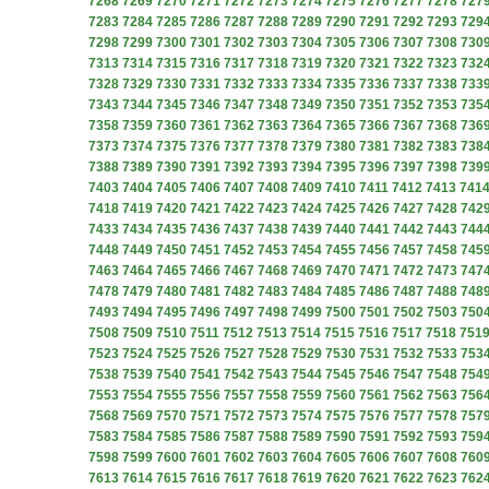
7268
7269
7270
7271
7272
7273
7274
7275
7276
7277
7278
727
7283
7284
7285
7286
7287
7288
7289
7290
7291
7292
7293
729
7298
7299
7300
7301
7302
7303
7304
7305
7306
7307
7308
730
7313
7314
7315
7316
7317
7318
7319
7320
7321
7322
7323
732
7328
7329
7330
7331
7332
7333
7334
7335
7336
7337
7338
733
7343
7344
7345
7346
7347
7348
7349
7350
7351
7352
7353
735
7358
7359
7360
7361
7362
7363
7364
7365
7366
7367
7368
736
7373
7374
7375
7376
7377
7378
7379
7380
7381
7382
7383
738
7388
7389
7390
7391
7392
7393
7394
7395
7396
7397
7398
739
7403
7404
7405
7406
7407
7408
7409
7410
7411
7412
7413
741
7418
7419
7420
7421
7422
7423
7424
7425
7426
7427
7428
742
7433
7434
7435
7436
7437
7438
7439
7440
7441
7442
7443
744
7448
7449
7450
7451
7452
7453
7454
7455
7456
7457
7458
745
7463
7464
7465
7466
7467
7468
7469
7470
7471
7472
7473
747
7478
7479
7480
7481
7482
7483
7484
7485
7486
7487
7488
748
7493
7494
7495
7496
7497
7498
7499
7500
7501
7502
7503
750
7508
7509
7510
7511
7512
7513
7514
7515
7516
7517
7518
751
7523
7524
7525
7526
7527
7528
7529
7530
7531
7532
7533
753
7538
7539
7540
7541
7542
7543
7544
7545
7546
7547
7548
754
7553
7554
7555
7556
7557
7558
7559
7560
7561
7562
7563
756
7568
7569
7570
7571
7572
7573
7574
7575
7576
7577
7578
757
7583
7584
7585
7586
7587
7588
7589
7590
7591
7592
7593
759
7598
7599
7600
7601
7602
7603
7604
7605
7606
7607
7608
760
7613
7614
7615
7616
7617
7618
7619
7620
7621
7622
7623
762