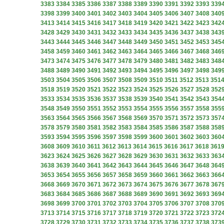
3383
3384
3385
3386
3387
3388
3389
3390
3391
3392
3393
339
3398
3399
3400
3401
3402
3403
3404
3405
3406
3407
3408
340
3413
3414
3415
3416
3417
3418
3419
3420
3421
3422
3423
342
3428
3429
3430
3431
3432
3433
3434
3435
3436
3437
3438
343
3443
3444
3445
3446
3447
3448
3449
3450
3451
3452
3453
345
3458
3459
3460
3461
3462
3463
3464
3465
3466
3467
3468
346
3473
3474
3475
3476
3477
3478
3479
3480
3481
3482
3483
348
3488
3489
3490
3491
3492
3493
3494
3495
3496
3497
3498
349
3503
3504
3505
3506
3507
3508
3509
3510
3511
3512
3513
351
3518
3519
3520
3521
3522
3523
3524
3525
3526
3527
3528
352
3533
3534
3535
3536
3537
3538
3539
3540
3541
3542
3543
354
3548
3549
3550
3551
3552
3553
3554
3555
3556
3557
3558
355
3563
3564
3565
3566
3567
3568
3569
3570
3571
3572
3573
357
3578
3579
3580
3581
3582
3583
3584
3585
3586
3587
3588
358
3593
3594
3595
3596
3597
3598
3599
3600
3601
3602
3603
360
3608
3609
3610
3611
3612
3613
3614
3615
3616
3617
3618
361
3623
3624
3625
3626
3627
3628
3629
3630
3631
3632
3633
363
3638
3639
3640
3641
3642
3643
3644
3645
3646
3647
3648
364
3653
3654
3655
3656
3657
3658
3659
3660
3661
3662
3663
366
3668
3669
3670
3671
3672
3673
3674
3675
3676
3677
3678
367
3683
3684
3685
3686
3687
3688
3689
3690
3691
3692
3693
369
3698
3699
3700
3701
3702
3703
3704
3705
3706
3707
3708
370
3713
3714
3715
3716
3717
3718
3719
3720
3721
3722
3723
372
3728
3729
3730
3731
3732
3733
3734
3735
3736
3737
3738
373