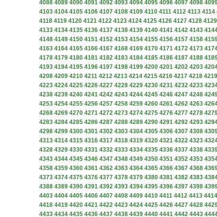
4088
4089
4090
4091
4092
4093
4094
4095
4096
4097
4098
409
4103
4104
4105
4106
4107
4108
4109
4110
4111
4112
4113
4114
4118
4119
4120
4121
4122
4123
4124
4125
4126
4127
4128
4129
4133
4134
4135
4136
4137
4138
4139
4140
4141
4142
4143
414
4148
4149
4150
4151
4152
4153
4154
4155
4156
4157
4158
415
4163
4164
4165
4166
4167
4168
4169
4170
4171
4172
4173
417
4178
4179
4180
4181
4182
4183
4184
4185
4186
4187
4188
418
4193
4194
4195
4196
4197
4198
4199
4200
4201
4202
4203
420
4208
4209
4210
4211
4212
4213
4214
4215
4216
4217
4218
421
4223
4224
4225
4226
4227
4228
4229
4230
4231
4232
4233
423
4238
4239
4240
4241
4242
4243
4244
4245
4246
4247
4248
424
4253
4254
4255
4256
4257
4258
4259
4260
4261
4262
4263
426
4268
4269
4270
4271
4272
4273
4274
4275
4276
4277
4278
427
4283
4284
4285
4286
4287
4288
4289
4290
4291
4292
4293
429
4298
4299
4300
4301
4302
4303
4304
4305
4306
4307
4308
430
4313
4314
4315
4316
4317
4318
4319
4320
4321
4322
4323
432
4328
4329
4330
4331
4332
4333
4334
4335
4336
4337
4338
433
4343
4344
4345
4346
4347
4348
4349
4350
4351
4352
4353
435
4358
4359
4360
4361
4362
4363
4364
4365
4366
4367
4368
436
4373
4374
4375
4376
4377
4378
4379
4380
4381
4382
4383
438
4388
4389
4390
4391
4392
4393
4394
4395
4396
4397
4398
439
4403
4404
4405
4406
4407
4408
4409
4410
4411
4412
4413
441
4418
4419
4420
4421
4422
4423
4424
4425
4426
4427
4428
442
4433
4434
4435
4436
4437
4438
4439
4440
4441
4442
4443
444