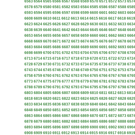
6563
6564
6565
6566
6567
6568
6569
6570
6571
6572
6573
657
6578
6579
6580
6581
6582
6583
6584
6585
6586
6587
6588
658
6593
6594
6595
6596
6597
6598
6599
6600
6601
6602
6603
660
6608
6609
6610
6611
6612
6613
6614
6615
6616
6617
6618
661
6623
6624
6625
6626
6627
6628
6629
6630
6631
6632
6633
663
6638
6639
6640
6641
6642
6643
6644
6645
6646
6647
6648
664
6653
6654
6655
6656
6657
6658
6659
6660
6661
6662
6663
666
6668
6669
6670
6671
6672
6673
6674
6675
6676
6677
6678
667
6683
6684
6685
6686
6687
6688
6689
6690
6691
6692
6693
669
6698
6699
6700
6701
6702
6703
6704
6705
6706
6707
6708
670
6713
6714
6715
6716
6717
6718
6719
6720
6721
6722
6723
672
6728
6729
6730
6731
6732
6733
6734
6735
6736
6737
6738
673
6743
6744
6745
6746
6747
6748
6749
6750
6751
6752
6753
675
6758
6759
6760
6761
6762
6763
6764
6765
6766
6767
6768
676
6773
6774
6775
6776
6777
6778
6779
6780
6781
6782
6783
678
6788
6789
6790
6791
6792
6793
6794
6795
6796
6797
6798
679
6803
6804
6805
6806
6807
6808
6809
6810
6811
6812
6813
681
6818
6819
6820
6821
6822
6823
6824
6825
6826
6827
6828
682
6833
6834
6835
6836
6837
6838
6839
6840
6841
6842
6843
684
6848
6849
6850
6851
6852
6853
6854
6855
6856
6857
6858
685
6863
6864
6865
6866
6867
6868
6869
6870
6871
6872
6873
687
6878
6879
6880
6881
6882
6883
6884
6885
6886
6887
6888
688
6893
6894
6895
6896
6897
6898
6899
6900
6901
6902
6903
690
6908
6909
6910
6911
6912
6913
6914
6915
6916
6917
6918
691