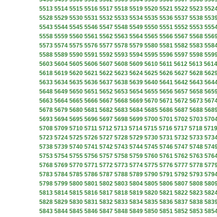
5513
5514
5515
5516
5517
5518
5519
5520
5521
5522
5523
552
5528
5529
5530
5531
5532
5533
5534
5535
5536
5537
5538
553
5543
5544
5545
5546
5547
5548
5549
5550
5551
5552
5553
555
5558
5559
5560
5561
5562
5563
5564
5565
5566
5567
5568
556
5573
5574
5575
5576
5577
5578
5579
5580
5581
5582
5583
558
5588
5589
5590
5591
5592
5593
5594
5595
5596
5597
5598
559
5603
5604
5605
5606
5607
5608
5609
5610
5611
5612
5613
561
5618
5619
5620
5621
5622
5623
5624
5625
5626
5627
5628
562
5633
5634
5635
5636
5637
5638
5639
5640
5641
5642
5643
564
5648
5649
5650
5651
5652
5653
5654
5655
5656
5657
5658
565
5663
5664
5665
5666
5667
5668
5669
5670
5671
5672
5673
567
5678
5679
5680
5681
5682
5683
5684
5685
5686
5687
5688
568
5693
5694
5695
5696
5697
5698
5699
5700
5701
5702
5703
570
5708
5709
5710
5711
5712
5713
5714
5715
5716
5717
5718
571
5723
5724
5725
5726
5727
5728
5729
5730
5731
5732
5733
573
5738
5739
5740
5741
5742
5743
5744
5745
5746
5747
5748
574
5753
5754
5755
5756
5757
5758
5759
5760
5761
5762
5763
576
5768
5769
5770
5771
5772
5773
5774
5775
5776
5777
5778
577
5783
5784
5785
5786
5787
5788
5789
5790
5791
5792
5793
579
5798
5799
5800
5801
5802
5803
5804
5805
5806
5807
5808
580
5813
5814
5815
5816
5817
5818
5819
5820
5821
5822
5823
582
5828
5829
5830
5831
5832
5833
5834
5835
5836
5837
5838
583
5843
5844
5845
5846
5847
5848
5849
5850
5851
5852
5853
585