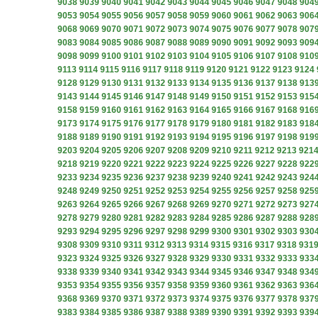
9038
9039
9040
9041
9042
9043
9044
9045
9046
9047
9048
904
9053
9054
9055
9056
9057
9058
9059
9060
9061
9062
9063
906
9068
9069
9070
9071
9072
9073
9074
9075
9076
9077
9078
907
9083
9084
9085
9086
9087
9088
9089
9090
9091
9092
9093
909
9098
9099
9100
9101
9102
9103
9104
9105
9106
9107
9108
910
9113
9114
9115
9116
9117
9118
9119
9120
9121
9122
9123
9124
9128
9129
9130
9131
9132
9133
9134
9135
9136
9137
9138
913
9143
9144
9145
9146
9147
9148
9149
9150
9151
9152
9153
915
9158
9159
9160
9161
9162
9163
9164
9165
9166
9167
9168
916
9173
9174
9175
9176
9177
9178
9179
9180
9181
9182
9183
918
9188
9189
9190
9191
9192
9193
9194
9195
9196
9197
9198
919
9203
9204
9205
9206
9207
9208
9209
9210
9211
9212
9213
921
9218
9219
9220
9221
9222
9223
9224
9225
9226
9227
9228
922
9233
9234
9235
9236
9237
9238
9239
9240
9241
9242
9243
924
9248
9249
9250
9251
9252
9253
9254
9255
9256
9257
9258
925
9263
9264
9265
9266
9267
9268
9269
9270
9271
9272
9273
927
9278
9279
9280
9281
9282
9283
9284
9285
9286
9287
9288
928
9293
9294
9295
9296
9297
9298
9299
9300
9301
9302
9303
930
9308
9309
9310
9311
9312
9313
9314
9315
9316
9317
9318
931
9323
9324
9325
9326
9327
9328
9329
9330
9331
9332
9333
933
9338
9339
9340
9341
9342
9343
9344
9345
9346
9347
9348
934
9353
9354
9355
9356
9357
9358
9359
9360
9361
9362
9363
936
9368
9369
9370
9371
9372
9373
9374
9375
9376
9377
9378
937
9383
9384
9385
9386
9387
9388
9389
9390
9391
9392
9393
939