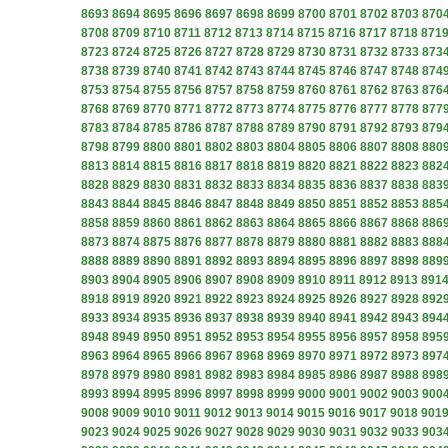
8693
8694
8695
8696
8697
8698
8699
8700
8701
8702
8703
870
8708
8709
8710
8711
8712
8713
8714
8715
8716
8717
8718
871
8723
8724
8725
8726
8727
8728
8729
8730
8731
8732
8733
873
8738
8739
8740
8741
8742
8743
8744
8745
8746
8747
8748
874
8753
8754
8755
8756
8757
8758
8759
8760
8761
8762
8763
876
8768
8769
8770
8771
8772
8773
8774
8775
8776
8777
8778
877
8783
8784
8785
8786
8787
8788
8789
8790
8791
8792
8793
879
8798
8799
8800
8801
8802
8803
8804
8805
8806
8807
8808
880
8813
8814
8815
8816
8817
8818
8819
8820
8821
8822
8823
882
8828
8829
8830
8831
8832
8833
8834
8835
8836
8837
8838
883
8843
8844
8845
8846
8847
8848
8849
8850
8851
8852
8853
885
8858
8859
8860
8861
8862
8863
8864
8865
8866
8867
8868
886
8873
8874
8875
8876
8877
8878
8879
8880
8881
8882
8883
888
8888
8889
8890
8891
8892
8893
8894
8895
8896
8897
8898
889
8903
8904
8905
8906
8907
8908
8909
8910
8911
8912
8913
891
8918
8919
8920
8921
8922
8923
8924
8925
8926
8927
8928
892
8933
8934
8935
8936
8937
8938
8939
8940
8941
8942
8943
894
8948
8949
8950
8951
8952
8953
8954
8955
8956
8957
8958
895
8963
8964
8965
8966
8967
8968
8969
8970
8971
8972
8973
897
8978
8979
8980
8981
8982
8983
8984
8985
8986
8987
8988
898
8993
8994
8995
8996
8997
8998
8999
9000
9001
9002
9003
900
9008
9009
9010
9011
9012
9013
9014
9015
9016
9017
9018
901
9023
9024
9025
9026
9027
9028
9029
9030
9031
9032
9033
903