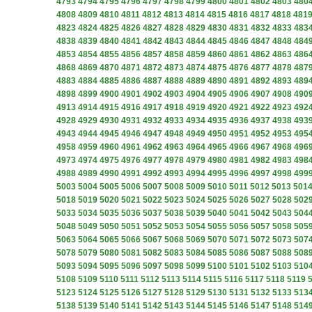
4793
4794
4795
4796
4797
4798
4799
4800
4801
4802
4803
480
4808
4809
4810
4811
4812
4813
4814
4815
4816
4817
4818
481
4823
4824
4825
4826
4827
4828
4829
4830
4831
4832
4833
483
4838
4839
4840
4841
4842
4843
4844
4845
4846
4847
4848
484
4853
4854
4855
4856
4857
4858
4859
4860
4861
4862
4863
486
4868
4869
4870
4871
4872
4873
4874
4875
4876
4877
4878
487
4883
4884
4885
4886
4887
4888
4889
4890
4891
4892
4893
489
4898
4899
4900
4901
4902
4903
4904
4905
4906
4907
4908
490
4913
4914
4915
4916
4917
4918
4919
4920
4921
4922
4923
492
4928
4929
4930
4931
4932
4933
4934
4935
4936
4937
4938
493
4943
4944
4945
4946
4947
4948
4949
4950
4951
4952
4953
495
4958
4959
4960
4961
4962
4963
4964
4965
4966
4967
4968
496
4973
4974
4975
4976
4977
4978
4979
4980
4981
4982
4983
498
4988
4989
4990
4991
4992
4993
4994
4995
4996
4997
4998
499
5003
5004
5005
5006
5007
5008
5009
5010
5011
5012
5013
501
5018
5019
5020
5021
5022
5023
5024
5025
5026
5027
5028
502
5033
5034
5035
5036
5037
5038
5039
5040
5041
5042
5043
504
5048
5049
5050
5051
5052
5053
5054
5055
5056
5057
5058
505
5063
5064
5065
5066
5067
5068
5069
5070
5071
5072
5073
507
5078
5079
5080
5081
5082
5083
5084
5085
5086
5087
5088
508
5093
5094
5095
5096
5097
5098
5099
5100
5101
5102
5103
510
5108
5109
5110
5111
5112
5113
5114
5115
5116
5117
5118
5119
5123
5124
5125
5126
5127
5128
5129
5130
5131
5132
5133
513
5138
5139
5140
5141
5142
5143
5144
5145
5146
5147
5148
514