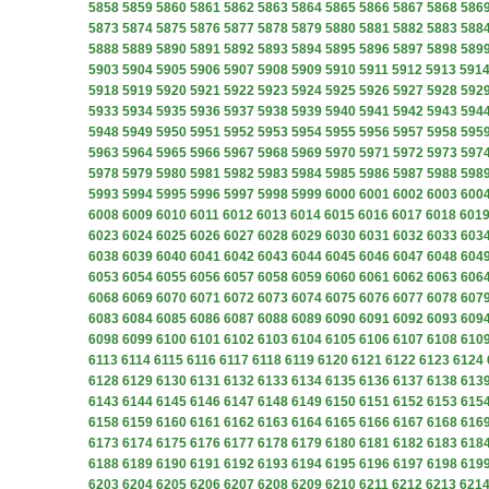
5858
5859
5860
5861
5862
5863
5864
5865
5866
5867
5868
586
5873
5874
5875
5876
5877
5878
5879
5880
5881
5882
5883
588
5888
5889
5890
5891
5892
5893
5894
5895
5896
5897
5898
589
5903
5904
5905
5906
5907
5908
5909
5910
5911
5912
5913
591
5918
5919
5920
5921
5922
5923
5924
5925
5926
5927
5928
592
5933
5934
5935
5936
5937
5938
5939
5940
5941
5942
5943
594
5948
5949
5950
5951
5952
5953
5954
5955
5956
5957
5958
595
5963
5964
5965
5966
5967
5968
5969
5970
5971
5972
5973
597
5978
5979
5980
5981
5982
5983
5984
5985
5986
5987
5988
598
5993
5994
5995
5996
5997
5998
5999
6000
6001
6002
6003
600
6008
6009
6010
6011
6012
6013
6014
6015
6016
6017
6018
601
6023
6024
6025
6026
6027
6028
6029
6030
6031
6032
6033
603
6038
6039
6040
6041
6042
6043
6044
6045
6046
6047
6048
604
6053
6054
6055
6056
6057
6058
6059
6060
6061
6062
6063
606
6068
6069
6070
6071
6072
6073
6074
6075
6076
6077
6078
607
6083
6084
6085
6086
6087
6088
6089
6090
6091
6092
6093
609
6098
6099
6100
6101
6102
6103
6104
6105
6106
6107
6108
610
6113
6114
6115
6116
6117
6118
6119
6120
6121
6122
6123
6124
6128
6129
6130
6131
6132
6133
6134
6135
6136
6137
6138
613
6143
6144
6145
6146
6147
6148
6149
6150
6151
6152
6153
615
6158
6159
6160
6161
6162
6163
6164
6165
6166
6167
6168
616
6173
6174
6175
6176
6177
6178
6179
6180
6181
6182
6183
618
6188
6189
6190
6191
6192
6193
6194
6195
6196
6197
6198
619
6203
6204
6205
6206
6207
6208
6209
6210
6211
6212
6213
621