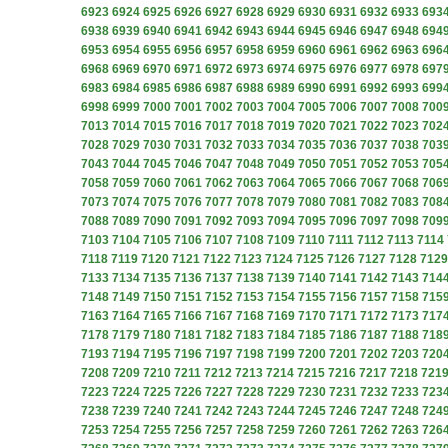
6923
6924
6925
6926
6927
6928
6929
6930
6931
6932
6933
693
6938
6939
6940
6941
6942
6943
6944
6945
6946
6947
6948
694
6953
6954
6955
6956
6957
6958
6959
6960
6961
6962
6963
696
6968
6969
6970
6971
6972
6973
6974
6975
6976
6977
6978
697
6983
6984
6985
6986
6987
6988
6989
6990
6991
6992
6993
699
6998
6999
7000
7001
7002
7003
7004
7005
7006
7007
7008
700
7013
7014
7015
7016
7017
7018
7019
7020
7021
7022
7023
702
7028
7029
7030
7031
7032
7033
7034
7035
7036
7037
7038
703
7043
7044
7045
7046
7047
7048
7049
7050
7051
7052
7053
705
7058
7059
7060
7061
7062
7063
7064
7065
7066
7067
7068
706
7073
7074
7075
7076
7077
7078
7079
7080
7081
7082
7083
708
7088
7089
7090
7091
7092
7093
7094
7095
7096
7097
7098
709
7103
7104
7105
7106
7107
7108
7109
7110
7111
7112
7113
7114
7118
7119
7120
7121
7122
7123
7124
7125
7126
7127
7128
7129
7133
7134
7135
7136
7137
7138
7139
7140
7141
7142
7143
714
7148
7149
7150
7151
7152
7153
7154
7155
7156
7157
7158
715
7163
7164
7165
7166
7167
7168
7169
7170
7171
7172
7173
717
7178
7179
7180
7181
7182
7183
7184
7185
7186
7187
7188
718
7193
7194
7195
7196
7197
7198
7199
7200
7201
7202
7203
720
7208
7209
7210
7211
7212
7213
7214
7215
7216
7217
7218
721
7223
7224
7225
7226
7227
7228
7229
7230
7231
7232
7233
723
7238
7239
7240
7241
7242
7243
7244
7245
7246
7247
7248
724
7253
7254
7255
7256
7257
7258
7259
7260
7261
7262
7263
726