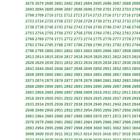
2678
2679
2680
2681
2682
2683
2684
2685
2686
2687
2688
268
2693
2694
2695
2696
2697
2698
2699
2700
2701
2702
2703
270
2708
2709
2710
2711
2712
2713
2714
2715
2716
2717
2718
271
2723
2724
2725
2726
2727
2728
2729
2730
2731
2732
2733
273
2738
2739
2740
2741
2742
2743
2744
2745
2746
2747
2748
274
2753
2754
2755
2756
2757
2758
2759
2760
2761
2762
2763
276
2768
2769
2770
2771
2772
2773
2774
2775
2776
2777
2778
277
2783
2784
2785
2786
2787
2788
2789
2790
2791
2792
2793
279
2798
2799
2800
2801
2802
2803
2804
2805
2806
2807
2808
280
2813
2814
2815
2816
2817
2818
2819
2820
2821
2822
2823
282
2828
2829
2830
2831
2832
2833
2834
2835
2836
2837
2838
283
2843
2844
2845
2846
2847
2848
2849
2850
2851
2852
2853
285
2858
2859
2860
2861
2862
2863
2864
2865
2866
2867
2868
286
2873
2874
2875
2876
2877
2878
2879
2880
2881
2882
2883
288
2888
2889
2890
2891
2892
2893
2894
2895
2896
2897
2898
289
2903
2904
2905
2906
2907
2908
2909
2910
2911
2912
2913
291
2918
2919
2920
2921
2922
2923
2924
2925
2926
2927
2928
292
2933
2934
2935
2936
2937
2938
2939
2940
2941
2942
2943
294
2948
2949
2950
2951
2952
2953
2954
2955
2956
2957
2958
295
2963
2964
2965
2966
2967
2968
2969
2970
2971
2972
2973
297
2978
2979
2980
2981
2982
2983
2984
2985
2986
2987
2988
298
2993
2994
2995
2996
2997
2998
2999
3000
3001
3002
3003
300
3008
3009
3010
3011
3012
3013
3014
3015
3016
3017
3018
301