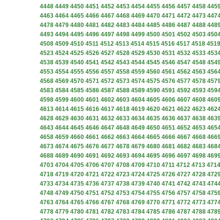
4448
4449
4450
4451
4452
4453
4454
4455
4456
4457
4458
445
4463
4464
4465
4466
4467
4468
4469
4470
4471
4472
4473
447
4478
4479
4480
4481
4482
4483
4484
4485
4486
4487
4488
448
4493
4494
4495
4496
4497
4498
4499
4500
4501
4502
4503
450
4508
4509
4510
4511
4512
4513
4514
4515
4516
4517
4518
451
4523
4524
4525
4526
4527
4528
4529
4530
4531
4532
4533
453
4538
4539
4540
4541
4542
4543
4544
4545
4546
4547
4548
454
4553
4554
4555
4556
4557
4558
4559
4560
4561
4562
4563
456
4568
4569
4570
4571
4572
4573
4574
4575
4576
4577
4578
457
4583
4584
4585
4586
4587
4588
4589
4590
4591
4592
4593
459
4598
4599
4600
4601
4602
4603
4604
4605
4606
4607
4608
460
4613
4614
4615
4616
4617
4618
4619
4620
4621
4622
4623
462
4628
4629
4630
4631
4632
4633
4634
4635
4636
4637
4638
463
4643
4644
4645
4646
4647
4648
4649
4650
4651
4652
4653
465
4658
4659
4660
4661
4662
4663
4664
4665
4666
4667
4668
466
4673
4674
4675
4676
4677
4678
4679
4680
4681
4682
4683
468
4688
4689
4690
4691
4692
4693
4694
4695
4696
4697
4698
469
4703
4704
4705
4706
4707
4708
4709
4710
4711
4712
4713
471
4718
4719
4720
4721
4722
4723
4724
4725
4726
4727
4728
472
4733
4734
4735
4736
4737
4738
4739
4740
4741
4742
4743
474
4748
4749
4750
4751
4752
4753
4754
4755
4756
4757
4758
475
4763
4764
4765
4766
4767
4768
4769
4770
4771
4772
4773
477
4778
4779
4780
4781
4782
4783
4784
4785
4786
4787
4788
478