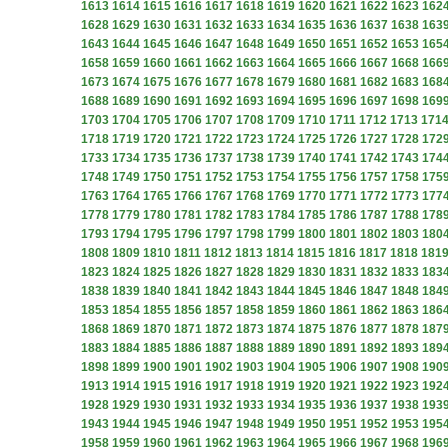
1613
1614
1615
1616
1617
1618
1619
1620
1621
1622
1623
162
1628
1629
1630
1631
1632
1633
1634
1635
1636
1637
1638
163
1643
1644
1645
1646
1647
1648
1649
1650
1651
1652
1653
165
1658
1659
1660
1661
1662
1663
1664
1665
1666
1667
1668
166
1673
1674
1675
1676
1677
1678
1679
1680
1681
1682
1683
168
1688
1689
1690
1691
1692
1693
1694
1695
1696
1697
1698
169
1703
1704
1705
1706
1707
1708
1709
1710
1711
1712
1713
171
1718
1719
1720
1721
1722
1723
1724
1725
1726
1727
1728
172
1733
1734
1735
1736
1737
1738
1739
1740
1741
1742
1743
174
1748
1749
1750
1751
1752
1753
1754
1755
1756
1757
1758
175
1763
1764
1765
1766
1767
1768
1769
1770
1771
1772
1773
177
1778
1779
1780
1781
1782
1783
1784
1785
1786
1787
1788
178
1793
1794
1795
1796
1797
1798
1799
1800
1801
1802
1803
180
1808
1809
1810
1811
1812
1813
1814
1815
1816
1817
1818
181
1823
1824
1825
1826
1827
1828
1829
1830
1831
1832
1833
183
1838
1839
1840
1841
1842
1843
1844
1845
1846
1847
1848
184
1853
1854
1855
1856
1857
1858
1859
1860
1861
1862
1863
186
1868
1869
1870
1871
1872
1873
1874
1875
1876
1877
1878
187
1883
1884
1885
1886
1887
1888
1889
1890
1891
1892
1893
189
1898
1899
1900
1901
1902
1903
1904
1905
1906
1907
1908
190
1913
1914
1915
1916
1917
1918
1919
1920
1921
1922
1923
192
1928
1929
1930
1931
1932
1933
1934
1935
1936
1937
1938
193
1943
1944
1945
1946
1947
1948
1949
1950
1951
1952
1953
195
1958
1959
1960
1961
1962
1963
1964
1965
1966
1967
1968
196