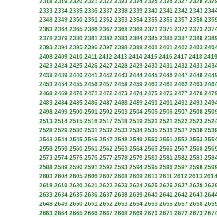
2318
2319
2320
2321
2322
2323
2324
2325
2326
2327
2328
232
2333
2334
2335
2336
2337
2338
2339
2340
2341
2342
2343
234
2348
2349
2350
2351
2352
2353
2354
2355
2356
2357
2358
235
2363
2364
2365
2366
2367
2368
2369
2370
2371
2372
2373
237
2378
2379
2380
2381
2382
2383
2384
2385
2386
2387
2388
238
2393
2394
2395
2396
2397
2398
2399
2400
2401
2402
2403
240
2408
2409
2410
2411
2412
2413
2414
2415
2416
2417
2418
241
2423
2424
2425
2426
2427
2428
2429
2430
2431
2432
2433
243
2438
2439
2440
2441
2442
2443
2444
2445
2446
2447
2448
244
2453
2454
2455
2456
2457
2458
2459
2460
2461
2462
2463
246
2468
2469
2470
2471
2472
2473
2474
2475
2476
2477
2478
247
2483
2484
2485
2486
2487
2488
2489
2490
2491
2492
2493
249
2498
2499
2500
2501
2502
2503
2504
2505
2506
2507
2508
250
2513
2514
2515
2516
2517
2518
2519
2520
2521
2522
2523
252
2528
2529
2530
2531
2532
2533
2534
2535
2536
2537
2538
253
2543
2544
2545
2546
2547
2548
2549
2550
2551
2552
2553
255
2558
2559
2560
2561
2562
2563
2564
2565
2566
2567
2568
256
2573
2574
2575
2576
2577
2578
2579
2580
2581
2582
2583
258
2588
2589
2590
2591
2592
2593
2594
2595
2596
2597
2598
259
2603
2604
2605
2606
2607
2608
2609
2610
2611
2612
2613
261
2618
2619
2620
2621
2622
2623
2624
2625
2626
2627
2628
262
2633
2634
2635
2636
2637
2638
2639
2640
2641
2642
2643
264
2648
2649
2650
2651
2652
2653
2654
2655
2656
2657
2658
265
2663
2664
2665
2666
2667
2668
2669
2670
2671
2672
2673
267