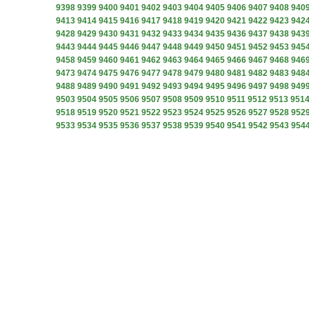
9398
9399
9400
9401
9402
9403
9404
9405
9406
9407
9408
940
9413
9414
9415
9416
9417
9418
9419
9420
9421
9422
9423
942
9428
9429
9430
9431
9432
9433
9434
9435
9436
9437
9438
943
9443
9444
9445
9446
9447
9448
9449
9450
9451
9452
9453
945
9458
9459
9460
9461
9462
9463
9464
9465
9466
9467
9468
946
9473
9474
9475
9476
9477
9478
9479
9480
9481
9482
9483
948
9488
9489
9490
9491
9492
9493
9494
9495
9496
9497
9498
949
9503
9504
9505
9506
9507
9508
9509
9510
9511
9512
9513
951
9518
9519
9520
9521
9522
9523
9524
9525
9526
9527
9528
952
9533
9534
9535
9536
9537
9538
9539
9540
9541
9542
9543
954