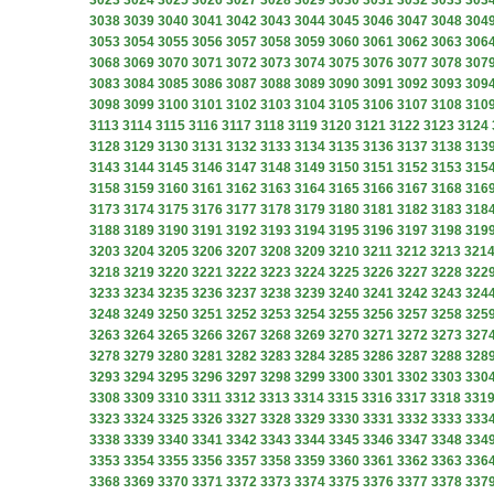
3023
3024
3025
3026
3027
3028
3029
3030
3031
3032
3033
303
3038
3039
3040
3041
3042
3043
3044
3045
3046
3047
3048
304
3053
3054
3055
3056
3057
3058
3059
3060
3061
3062
3063
306
3068
3069
3070
3071
3072
3073
3074
3075
3076
3077
3078
307
3083
3084
3085
3086
3087
3088
3089
3090
3091
3092
3093
309
3098
3099
3100
3101
3102
3103
3104
3105
3106
3107
3108
310
3113
3114
3115
3116
3117
3118
3119
3120
3121
3122
3123
3124
3128
3129
3130
3131
3132
3133
3134
3135
3136
3137
3138
313
3143
3144
3145
3146
3147
3148
3149
3150
3151
3152
3153
315
3158
3159
3160
3161
3162
3163
3164
3165
3166
3167
3168
316
3173
3174
3175
3176
3177
3178
3179
3180
3181
3182
3183
318
3188
3189
3190
3191
3192
3193
3194
3195
3196
3197
3198
319
3203
3204
3205
3206
3207
3208
3209
3210
3211
3212
3213
321
3218
3219
3220
3221
3222
3223
3224
3225
3226
3227
3228
322
3233
3234
3235
3236
3237
3238
3239
3240
3241
3242
3243
324
3248
3249
3250
3251
3252
3253
3254
3255
3256
3257
3258
325
3263
3264
3265
3266
3267
3268
3269
3270
3271
3272
3273
327
3278
3279
3280
3281
3282
3283
3284
3285
3286
3287
3288
328
3293
3294
3295
3296
3297
3298
3299
3300
3301
3302
3303
330
3308
3309
3310
3311
3312
3313
3314
3315
3316
3317
3318
331
3323
3324
3325
3326
3327
3328
3329
3330
3331
3332
3333
333
3338
3339
3340
3341
3342
3343
3344
3345
3346
3347
3348
334
3353
3354
3355
3356
3357
3358
3359
3360
3361
3362
3363
336
3368
3369
3370
3371
3372
3373
3374
3375
3376
3377
3378
337