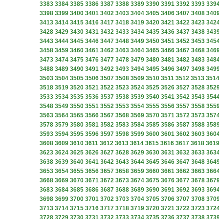
3383
3384
3385
3386
3387
3388
3389
3390
3391
3392
3393
339
3398
3399
3400
3401
3402
3403
3404
3405
3406
3407
3408
340
3413
3414
3415
3416
3417
3418
3419
3420
3421
3422
3423
342
3428
3429
3430
3431
3432
3433
3434
3435
3436
3437
3438
343
3443
3444
3445
3446
3447
3448
3449
3450
3451
3452
3453
345
3458
3459
3460
3461
3462
3463
3464
3465
3466
3467
3468
346
3473
3474
3475
3476
3477
3478
3479
3480
3481
3482
3483
348
3488
3489
3490
3491
3492
3493
3494
3495
3496
3497
3498
349
3503
3504
3505
3506
3507
3508
3509
3510
3511
3512
3513
351
3518
3519
3520
3521
3522
3523
3524
3525
3526
3527
3528
352
3533
3534
3535
3536
3537
3538
3539
3540
3541
3542
3543
354
3548
3549
3550
3551
3552
3553
3554
3555
3556
3557
3558
355
3563
3564
3565
3566
3567
3568
3569
3570
3571
3572
3573
357
3578
3579
3580
3581
3582
3583
3584
3585
3586
3587
3588
358
3593
3594
3595
3596
3597
3598
3599
3600
3601
3602
3603
360
3608
3609
3610
3611
3612
3613
3614
3615
3616
3617
3618
361
3623
3624
3625
3626
3627
3628
3629
3630
3631
3632
3633
363
3638
3639
3640
3641
3642
3643
3644
3645
3646
3647
3648
364
3653
3654
3655
3656
3657
3658
3659
3660
3661
3662
3663
366
3668
3669
3670
3671
3672
3673
3674
3675
3676
3677
3678
367
3683
3684
3685
3686
3687
3688
3689
3690
3691
3692
3693
369
3698
3699
3700
3701
3702
3703
3704
3705
3706
3707
3708
370
3713
3714
3715
3716
3717
3718
3719
3720
3721
3722
3723
372
3728
3729
3730
3731
3732
3733
3734
3735
3736
3737
3738
373