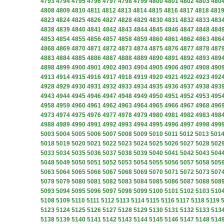
4793
4794
4795
4796
4797
4798
4799
4800
4801
4802
4803
480
4808
4809
4810
4811
4812
4813
4814
4815
4816
4817
4818
481
4823
4824
4825
4826
4827
4828
4829
4830
4831
4832
4833
483
4838
4839
4840
4841
4842
4843
4844
4845
4846
4847
4848
484
4853
4854
4855
4856
4857
4858
4859
4860
4861
4862
4863
486
4868
4869
4870
4871
4872
4873
4874
4875
4876
4877
4878
487
4883
4884
4885
4886
4887
4888
4889
4890
4891
4892
4893
489
4898
4899
4900
4901
4902
4903
4904
4905
4906
4907
4908
490
4913
4914
4915
4916
4917
4918
4919
4920
4921
4922
4923
492
4928
4929
4930
4931
4932
4933
4934
4935
4936
4937
4938
493
4943
4944
4945
4946
4947
4948
4949
4950
4951
4952
4953
495
4958
4959
4960
4961
4962
4963
4964
4965
4966
4967
4968
496
4973
4974
4975
4976
4977
4978
4979
4980
4981
4982
4983
498
4988
4989
4990
4991
4992
4993
4994
4995
4996
4997
4998
499
5003
5004
5005
5006
5007
5008
5009
5010
5011
5012
5013
501
5018
5019
5020
5021
5022
5023
5024
5025
5026
5027
5028
502
5033
5034
5035
5036
5037
5038
5039
5040
5041
5042
5043
504
5048
5049
5050
5051
5052
5053
5054
5055
5056
5057
5058
505
5063
5064
5065
5066
5067
5068
5069
5070
5071
5072
5073
507
5078
5079
5080
5081
5082
5083
5084
5085
5086
5087
5088
508
5093
5094
5095
5096
5097
5098
5099
5100
5101
5102
5103
510
5108
5109
5110
5111
5112
5113
5114
5115
5116
5117
5118
5119
5123
5124
5125
5126
5127
5128
5129
5130
5131
5132
5133
513
5138
5139
5140
5141
5142
5143
5144
5145
5146
5147
5148
514