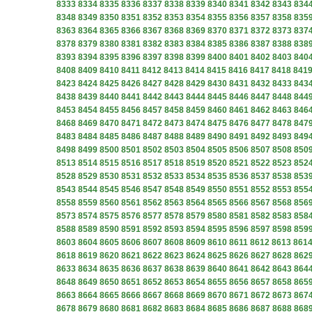
8333
8334
8335
8336
8337
8338
8339
8340
8341
8342
8343
834
8348
8349
8350
8351
8352
8353
8354
8355
8356
8357
8358
835
8363
8364
8365
8366
8367
8368
8369
8370
8371
8372
8373
837
8378
8379
8380
8381
8382
8383
8384
8385
8386
8387
8388
838
8393
8394
8395
8396
8397
8398
8399
8400
8401
8402
8403
840
8408
8409
8410
8411
8412
8413
8414
8415
8416
8417
8418
841
8423
8424
8425
8426
8427
8428
8429
8430
8431
8432
8433
843
8438
8439
8440
8441
8442
8443
8444
8445
8446
8447
8448
844
8453
8454
8455
8456
8457
8458
8459
8460
8461
8462
8463
846
8468
8469
8470
8471
8472
8473
8474
8475
8476
8477
8478
847
8483
8484
8485
8486
8487
8488
8489
8490
8491
8492
8493
849
8498
8499
8500
8501
8502
8503
8504
8505
8506
8507
8508
850
8513
8514
8515
8516
8517
8518
8519
8520
8521
8522
8523
852
8528
8529
8530
8531
8532
8533
8534
8535
8536
8537
8538
853
8543
8544
8545
8546
8547
8548
8549
8550
8551
8552
8553
855
8558
8559
8560
8561
8562
8563
8564
8565
8566
8567
8568
856
8573
8574
8575
8576
8577
8578
8579
8580
8581
8582
8583
858
8588
8589
8590
8591
8592
8593
8594
8595
8596
8597
8598
859
8603
8604
8605
8606
8607
8608
8609
8610
8611
8612
8613
861
8618
8619
8620
8621
8622
8623
8624
8625
8626
8627
8628
862
8633
8634
8635
8636
8637
8638
8639
8640
8641
8642
8643
864
8648
8649
8650
8651
8652
8653
8654
8655
8656
8657
8658
865
8663
8664
8665
8666
8667
8668
8669
8670
8671
8672
8673
867
8678
8679
8680
8681
8682
8683
8684
8685
8686
8687
8688
868