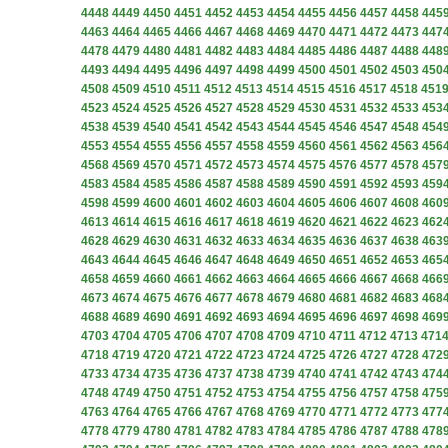
4448
4449
4450
4451
4452
4453
4454
4455
4456
4457
4458
445
4463
4464
4465
4466
4467
4468
4469
4470
4471
4472
4473
447
4478
4479
4480
4481
4482
4483
4484
4485
4486
4487
4488
448
4493
4494
4495
4496
4497
4498
4499
4500
4501
4502
4503
450
4508
4509
4510
4511
4512
4513
4514
4515
4516
4517
4518
451
4523
4524
4525
4526
4527
4528
4529
4530
4531
4532
4533
453
4538
4539
4540
4541
4542
4543
4544
4545
4546
4547
4548
454
4553
4554
4555
4556
4557
4558
4559
4560
4561
4562
4563
456
4568
4569
4570
4571
4572
4573
4574
4575
4576
4577
4578
457
4583
4584
4585
4586
4587
4588
4589
4590
4591
4592
4593
459
4598
4599
4600
4601
4602
4603
4604
4605
4606
4607
4608
460
4613
4614
4615
4616
4617
4618
4619
4620
4621
4622
4623
462
4628
4629
4630
4631
4632
4633
4634
4635
4636
4637
4638
463
4643
4644
4645
4646
4647
4648
4649
4650
4651
4652
4653
465
4658
4659
4660
4661
4662
4663
4664
4665
4666
4667
4668
466
4673
4674
4675
4676
4677
4678
4679
4680
4681
4682
4683
468
4688
4689
4690
4691
4692
4693
4694
4695
4696
4697
4698
469
4703
4704
4705
4706
4707
4708
4709
4710
4711
4712
4713
471
4718
4719
4720
4721
4722
4723
4724
4725
4726
4727
4728
472
4733
4734
4735
4736
4737
4738
4739
4740
4741
4742
4743
474
4748
4749
4750
4751
4752
4753
4754
4755
4756
4757
4758
475
4763
4764
4765
4766
4767
4768
4769
4770
4771
4772
4773
477
4778
4779
4780
4781
4782
4783
4784
4785
4786
4787
4788
478