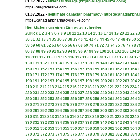
01.07.2022
-
sildenafil dosage
(https://viagradeluxe.com/)
https://viagradeluxe.com/
01.07.2022
-
legitimate canadian pharmacy
(https://canadianph
https://canadianpharmacydeluxe.com/
Hier klicken, um einen Eintrag zu schreiben
Zurück
1
2
3
4
5
6
7
8
9
10
11
12
13
14
15
16
17
18
19
20
21
22
23
30
31
32
33
34
35
36
37
38
39
40
41
42
43
44
45
46
47
48
49
50
5
58
59
60
61
62
63
64
65
66
67
68
69
70
71
72
73
74
75
76
77
78
7
86
87
88
89
90
91
92
93
94
95
96
97
98
99
100
101
102
103
104
1
110
111
112
113
114
115
116
117
118
119
120
121
122
123
124
12
130
131
132
133
134
135
136
137
138
139
140
141
142
143
144
1
150
151
152
153
154
155
156
157
158
159
160
161
162
163
164
1
170
171
172
173
174
175
176
177
178
179
180
181
182
183
184
1
190
191
192
193
194
195
196
197
198
199
200
201
202
203
204
2
210
211
212
213
214
215
216
217
218
219
220
221
222
223
224
2
230
231
232
233
234
235
236
237
238
239
240
241
242
243
244
2
250
251
252
253
254
255
256
257
258
259
260
261
262
263
264
2
270
271
272
273
274
275
276
277
278
279
280
281
282
283
284
2
290
291
292
293
294
295
296
297
298
299
300
301
302
303
304
3
310
311
312
313
314
315
316
317
318
319
320
321
322
323
324
3
330
331
332
333
334
335
336
337
338
339
340
341
342
343
344
3
350
351
352
353
354
355
356
357
358
359
360
361
362
363
364
3
370
371
372
373
374
375
376
377
378
379
380
381
382
383
384
3