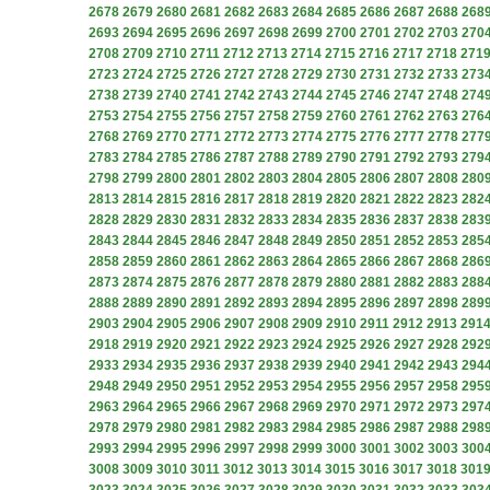
2678
2679
2680
2681
2682
2683
2684
2685
2686
2687
2688
268
2693
2694
2695
2696
2697
2698
2699
2700
2701
2702
2703
270
2708
2709
2710
2711
2712
2713
2714
2715
2716
2717
2718
271
2723
2724
2725
2726
2727
2728
2729
2730
2731
2732
2733
273
2738
2739
2740
2741
2742
2743
2744
2745
2746
2747
2748
274
2753
2754
2755
2756
2757
2758
2759
2760
2761
2762
2763
276
2768
2769
2770
2771
2772
2773
2774
2775
2776
2777
2778
277
2783
2784
2785
2786
2787
2788
2789
2790
2791
2792
2793
279
2798
2799
2800
2801
2802
2803
2804
2805
2806
2807
2808
280
2813
2814
2815
2816
2817
2818
2819
2820
2821
2822
2823
282
2828
2829
2830
2831
2832
2833
2834
2835
2836
2837
2838
283
2843
2844
2845
2846
2847
2848
2849
2850
2851
2852
2853
285
2858
2859
2860
2861
2862
2863
2864
2865
2866
2867
2868
286
2873
2874
2875
2876
2877
2878
2879
2880
2881
2882
2883
288
2888
2889
2890
2891
2892
2893
2894
2895
2896
2897
2898
289
2903
2904
2905
2906
2907
2908
2909
2910
2911
2912
2913
291
2918
2919
2920
2921
2922
2923
2924
2925
2926
2927
2928
292
2933
2934
2935
2936
2937
2938
2939
2940
2941
2942
2943
294
2948
2949
2950
2951
2952
2953
2954
2955
2956
2957
2958
295
2963
2964
2965
2966
2967
2968
2969
2970
2971
2972
2973
297
2978
2979
2980
2981
2982
2983
2984
2985
2986
2987
2988
298
2993
2994
2995
2996
2997
2998
2999
3000
3001
3002
3003
300
3008
3009
3010
3011
3012
3013
3014
3015
3016
3017
3018
301