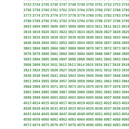
3743
3744
3745
3746
3747
3748
3749
3750
3751
3752
3753
375
3758
3759
3760
3761
3762
3763
3764
3765
3766
3767
3768
376
3773
3774
3775
3776
3777
3778
3779
3780
3781
3782
3783
378
3788
3789
3790
3791
3792
3793
3794
3795
3796
3797
3798
379
3803
3804
3805
3806
3807
3808
3809
3810
3811
3812
3813
381
3818
3819
3820
3821
3822
3823
3824
3825
3826
3827
3828
382
3833
3834
3835
3836
3837
3838
3839
3840
3841
3842
3843
384
3848
3849
3850
3851
3852
3853
3854
3855
3856
3857
3858
385
3863
3864
3865
3866
3867
3868
3869
3870
3871
3872
3873
387
3878
3879
3880
3881
3882
3883
3884
3885
3886
3887
3888
388
3893
3894
3895
3896
3897
3898
3899
3900
3901
3902
3903
390
3908
3909
3910
3911
3912
3913
3914
3915
3916
3917
3918
391
3923
3924
3925
3926
3927
3928
3929
3930
3931
3932
3933
393
3938
3939
3940
3941
3942
3943
3944
3945
3946
3947
3948
394
3953
3954
3955
3956
3957
3958
3959
3960
3961
3962
3963
396
3968
3969
3970
3971
3972
3973
3974
3975
3976
3977
3978
397
3983
3984
3985
3986
3987
3988
3989
3990
3991
3992
3993
399
3998
3999
4000
4001
4002
4003
4004
4005
4006
4007
4008
400
4013
4014
4015
4016
4017
4018
4019
4020
4021
4022
4023
402
4028
4029
4030
4031
4032
4033
4034
4035
4036
4037
4038
403
4043
4044
4045
4046
4047
4048
4049
4050
4051
4052
4053
405
4058
4059
4060
4061
4062
4063
4064
4065
4066
4067
4068
406
4073
4074
4075
4076
4077
4078
4079
4080
4081
4082
4083
408