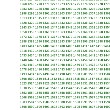
1268
1269
1270
1271
1272
1273
1274
1275
1276
1277
1278
127
1283
1284
1285
1286
1287
1288
1289
1290
1291
1292
1293
129
1298
1299
1300
1301
1302
1303
1304
1305
1306
1307
1308
130
1313
1314
1315
1316
1317
1318
1319
1320
1321
1322
1323
132
1328
1329
1330
1331
1332
1333
1334
1335
1336
1337
1338
133
1343
1344
1345
1346
1347
1348
1349
1350
1351
1352
1353
135
1358
1359
1360
1361
1362
1363
1364
1365
1366
1367
1368
136
1373
1374
1375
1376
1377
1378
1379
1380
1381
1382
1383
138
1388
1389
1390
1391
1392
1393
1394
1395
1396
1397
1398
139
1403
1404
1405
1406
1407
1408
1409
1410
1411
1412
1413
141
1418
1419
1420
1421
1422
1423
1424
1425
1426
1427
1428
142
1433
1434
1435
1436
1437
1438
1439
1440
1441
1442
1443
144
1448
1449
1450
1451
1452
1453
1454
1455
1456
1457
1458
145
1463
1464
1465
1466
1467
1468
1469
1470
1471
1472
1473
147
1478
1479
1480
1481
1482
1483
1484
1485
1486
1487
1488
148
1493
1494
1495
1496
1497
1498
1499
1500
1501
1502
1503
150
1508
1509
1510
1511
1512
1513
1514
1515
1516
1517
1518
151
1523
1524
1525
1526
1527
1528
1529
1530
1531
1532
1533
153
1538
1539
1540
1541
1542
1543
1544
1545
1546
1547
1548
154
1553
1554
1555
1556
1557
1558
1559
1560
1561
1562
1563
156
1568
1569
1570
1571
1572
1573
1574
1575
1576
1577
1578
157
1583
1584
1585
1586
1587
1588
1589
1590
1591
1592
1593
159
1598
1599
1600
1601
1602
1603
1604
1605
1606
1607
1608
160