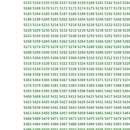
5153
5154
5155
5156
5157
5158
5159
5160
5161
5162
5163
516
5168
5169
5170
5171
5172
5173
5174
5175
5176
5177
5178
517
5183
5184
5185
5186
5187
5188
5189
5190
5191
5192
5193
519
5198
5199
5200
5201
5202
5203
5204
5205
5206
5207
5208
520
5213
5214
5215
5216
5217
5218
5219
5220
5221
5222
5223
522
5228
5229
5230
5231
5232
5233
5234
5235
5236
5237
5238
523
5243
5244
5245
5246
5247
5248
5249
5250
5251
5252
5253
525
5258
5259
5260
5261
5262
5263
5264
5265
5266
5267
5268
526
5273
5274
5275
5276
5277
5278
5279
5280
5281
5282
5283
528
5288
5289
5290
5291
5292
5293
5294
5295
5296
5297
5298
529
5303
5304
5305
5306
5307
5308
5309
5310
5311
5312
5313
531
5318
5319
5320
5321
5322
5323
5324
5325
5326
5327
5328
532
5333
5334
5335
5336
5337
5338
5339
5340
5341
5342
5343
534
5348
5349
5350
5351
5352
5353
5354
5355
5356
5357
5358
535
5363
5364
5365
5366
5367
5368
5369
5370
5371
5372
5373
537
5378
5379
5380
5381
5382
5383
5384
5385
5386
5387
5388
538
5393
5394
5395
5396
5397
5398
5399
5400
5401
5402
5403
540
5408
5409
5410
5411
5412
5413
5414
5415
5416
5417
5418
541
5423
5424
5425
5426
5427
5428
5429
5430
5431
5432
5433
543
5438
5439
5440
5441
5442
5443
5444
5445
5446
5447
5448
544
5453
5454
5455
5456
5457
5458
5459
5460
5461
5462
5463
546
5468
5469
5470
5471
5472
5473
5474
5475
5476
5477
5478
547
5483
5484
5485
5486
5487
5488
5489
5490
5491
5492
5493
549
5498
5499
5500
5501
5502
5503
5504
5505
5506
5507
5508
550