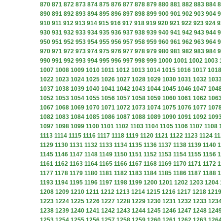
870
871
872
873
874
875
876
877
878
879
880
881
882
883
884
8
890
891
892
893
894
895
896
897
898
899
900
901
902
903
904
9
910
911
912
913
914
915
916
917
918
919
920
921
922
923
924
9
930
931
932
933
934
935
936
937
938
939
940
941
942
943
944
9
950
951
952
953
954
955
956
957
958
959
960
961
962
963
964
9
970
971
972
973
974
975
976
977
978
979
980
981
982
983
984
9
990
991
992
993
994
995
996
997
998
999
1000
1001
1002
1003
1007
1008
1009
1010
1011
1012
1013
1014
1015
1016
1017
101
1022
1023
1024
1025
1026
1027
1028
1029
1030
1031
1032
103
1037
1038
1039
1040
1041
1042
1043
1044
1045
1046
1047
104
1052
1053
1054
1055
1056
1057
1058
1059
1060
1061
1062
106
1067
1068
1069
1070
1071
1072
1073
1074
1075
1076
1077
107
1082
1083
1084
1085
1086
1087
1088
1089
1090
1091
1092
109
1097
1098
1099
1100
1101
1102
1103
1104
1105
1106
1107
1108
1113
1114
1115
1116
1117
1118
1119
1120
1121
1122
1123
1124
11
1129
1130
1131
1132
1133
1134
1135
1136
1137
1138
1139
1140
1
1145
1146
1147
1148
1149
1150
1151
1152
1153
1154
1155
1156
1
1161
1162
1163
1164
1165
1166
1167
1168
1169
1170
1171
1172
1
1177
1178
1179
1180
1181
1182
1183
1184
1185
1186
1187
1188
1
1193
1194
1195
1196
1197
1198
1199
1200
1201
1202
1203
1204
1208
1209
1210
1211
1212
1213
1214
1215
1216
1217
1218
121
1223
1224
1225
1226
1227
1228
1229
1230
1231
1232
1233
123
1238
1239
1240
1241
1242
1243
1244
1245
1246
1247
1248
124
1253
1254
1255
1256
1257
1258
1259
1260
1261
1262
1263
126