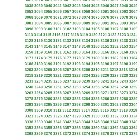
3023
3024
3025
3026
3027
3028
3029
3030
3031
3032
3033
303
3038
3039
3040
3041
3042
3043
3044
3045
3046
3047
3048
304
3053
3054
3055
3056
3057
3058
3059
3060
3061
3062
3063
306
3068
3069
3070
3071
3072
3073
3074
3075
3076
3077
3078
307
3083
3084
3085
3086
3087
3088
3089
3090
3091
3092
3093
309
3098
3099
3100
3101
3102
3103
3104
3105
3106
3107
3108
310
3113
3114
3115
3116
3117
3118
3119
3120
3121
3122
3123
3124
3128
3129
3130
3131
3132
3133
3134
3135
3136
3137
3138
313
3143
3144
3145
3146
3147
3148
3149
3150
3151
3152
3153
315
3158
3159
3160
3161
3162
3163
3164
3165
3166
3167
3168
316
3173
3174
3175
3176
3177
3178
3179
3180
3181
3182
3183
318
3188
3189
3190
3191
3192
3193
3194
3195
3196
3197
3198
319
3203
3204
3205
3206
3207
3208
3209
3210
3211
3212
3213
321
3218
3219
3220
3221
3222
3223
3224
3225
3226
3227
3228
322
3233
3234
3235
3236
3237
3238
3239
3240
3241
3242
3243
324
3248
3249
3250
3251
3252
3253
3254
3255
3256
3257
3258
325
3263
3264
3265
3266
3267
3268
3269
3270
3271
3272
3273
327
3278
3279
3280
3281
3282
3283
3284
3285
3286
3287
3288
328
3293
3294
3295
3296
3297
3298
3299
3300
3301
3302
3303
330
3308
3309
3310
3311
3312
3313
3314
3315
3316
3317
3318
331
3323
3324
3325
3326
3327
3328
3329
3330
3331
3332
3333
333
3338
3339
3340
3341
3342
3343
3344
3345
3346
3347
3348
334
3353
3354
3355
3356
3357
3358
3359
3360
3361
3362
3363
336
3368
3369
3370
3371
3372
3373
3374
3375
3376
3377
3378
337