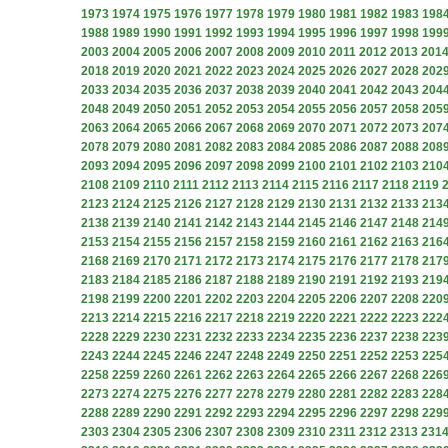
1973
1974
1975
1976
1977
1978
1979
1980
1981
1982
1983
198
1988
1989
1990
1991
1992
1993
1994
1995
1996
1997
1998
199
2003
2004
2005
2006
2007
2008
2009
2010
2011
2012
2013
201
2018
2019
2020
2021
2022
2023
2024
2025
2026
2027
2028
202
2033
2034
2035
2036
2037
2038
2039
2040
2041
2042
2043
204
2048
2049
2050
2051
2052
2053
2054
2055
2056
2057
2058
205
2063
2064
2065
2066
2067
2068
2069
2070
2071
2072
2073
207
2078
2079
2080
2081
2082
2083
2084
2085
2086
2087
2088
208
2093
2094
2095
2096
2097
2098
2099
2100
2101
2102
2103
210
2108
2109
2110
2111
2112
2113
2114
2115
2116
2117
2118
2119
2123
2124
2125
2126
2127
2128
2129
2130
2131
2132
2133
213
2138
2139
2140
2141
2142
2143
2144
2145
2146
2147
2148
214
2153
2154
2155
2156
2157
2158
2159
2160
2161
2162
2163
216
2168
2169
2170
2171
2172
2173
2174
2175
2176
2177
2178
217
2183
2184
2185
2186
2187
2188
2189
2190
2191
2192
2193
219
2198
2199
2200
2201
2202
2203
2204
2205
2206
2207
2208
220
2213
2214
2215
2216
2217
2218
2219
2220
2221
2222
2223
222
2228
2229
2230
2231
2232
2233
2234
2235
2236
2237
2238
223
2243
2244
2245
2246
2247
2248
2249
2250
2251
2252
2253
225
2258
2259
2260
2261
2262
2263
2264
2265
2266
2267
2268
226
2273
2274
2275
2276
2277
2278
2279
2280
2281
2282
2283
228
2288
2289
2290
2291
2292
2293
2294
2295
2296
2297
2298
229
2303
2304
2305
2306
2307
2308
2309
2310
2311
2312
2313
231