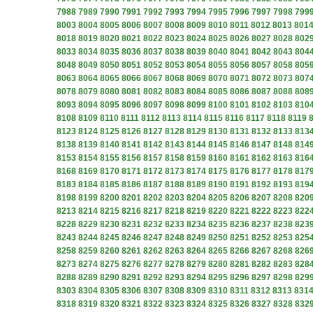
7988
7989
7990
7991
7992
7993
7994
7995
7996
7997
7998
799
8003
8004
8005
8006
8007
8008
8009
8010
8011
8012
8013
801
8018
8019
8020
8021
8022
8023
8024
8025
8026
8027
8028
802
8033
8034
8035
8036
8037
8038
8039
8040
8041
8042
8043
804
8048
8049
8050
8051
8052
8053
8054
8055
8056
8057
8058
805
8063
8064
8065
8066
8067
8068
8069
8070
8071
8072
8073
807
8078
8079
8080
8081
8082
8083
8084
8085
8086
8087
8088
808
8093
8094
8095
8096
8097
8098
8099
8100
8101
8102
8103
810
8108
8109
8110
8111
8112
8113
8114
8115
8116
8117
8118
8119
8123
8124
8125
8126
8127
8128
8129
8130
8131
8132
8133
813
8138
8139
8140
8141
8142
8143
8144
8145
8146
8147
8148
814
8153
8154
8155
8156
8157
8158
8159
8160
8161
8162
8163
816
8168
8169
8170
8171
8172
8173
8174
8175
8176
8177
8178
817
8183
8184
8185
8186
8187
8188
8189
8190
8191
8192
8193
819
8198
8199
8200
8201
8202
8203
8204
8205
8206
8207
8208
820
8213
8214
8215
8216
8217
8218
8219
8220
8221
8222
8223
822
8228
8229
8230
8231
8232
8233
8234
8235
8236
8237
8238
823
8243
8244
8245
8246
8247
8248
8249
8250
8251
8252
8253
825
8258
8259
8260
8261
8262
8263
8264
8265
8266
8267
8268
826
8273
8274
8275
8276
8277
8278
8279
8280
8281
8282
8283
828
8288
8289
8290
8291
8292
8293
8294
8295
8296
8297
8298
829
8303
8304
8305
8306
8307
8308
8309
8310
8311
8312
8313
831
8318
8319
8320
8321
8322
8323
8324
8325
8326
8327
8328
832