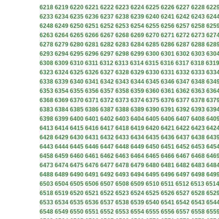
6218
6219
6220
6221
6222
6223
6224
6225
6226
6227
6228
622
6233
6234
6235
6236
6237
6238
6239
6240
6241
6242
6243
624
6248
6249
6250
6251
6252
6253
6254
6255
6256
6257
6258
625
6263
6264
6265
6266
6267
6268
6269
6270
6271
6272
6273
627
6278
6279
6280
6281
6282
6283
6284
6285
6286
6287
6288
628
6293
6294
6295
6296
6297
6298
6299
6300
6301
6302
6303
630
6308
6309
6310
6311
6312
6313
6314
6315
6316
6317
6318
631
6323
6324
6325
6326
6327
6328
6329
6330
6331
6332
6333
633
6338
6339
6340
6341
6342
6343
6344
6345
6346
6347
6348
634
6353
6354
6355
6356
6357
6358
6359
6360
6361
6362
6363
636
6368
6369
6370
6371
6372
6373
6374
6375
6376
6377
6378
637
6383
6384
6385
6386
6387
6388
6389
6390
6391
6392
6393
639
6398
6399
6400
6401
6402
6403
6404
6405
6406
6407
6408
640
6413
6414
6415
6416
6417
6418
6419
6420
6421
6422
6423
642
6428
6429
6430
6431
6432
6433
6434
6435
6436
6437
6438
643
6443
6444
6445
6446
6447
6448
6449
6450
6451
6452
6453
645
6458
6459
6460
6461
6462
6463
6464
6465
6466
6467
6468
646
6473
6474
6475
6476
6477
6478
6479
6480
6481
6482
6483
648
6488
6489
6490
6491
6492
6493
6494
6495
6496
6497
6498
649
6503
6504
6505
6506
6507
6508
6509
6510
6511
6512
6513
651
6518
6519
6520
6521
6522
6523
6524
6525
6526
6527
6528
652
6533
6534
6535
6536
6537
6538
6539
6540
6541
6542
6543
654
6548
6549
6550
6551
6552
6553
6554
6555
6556
6557
6558
655