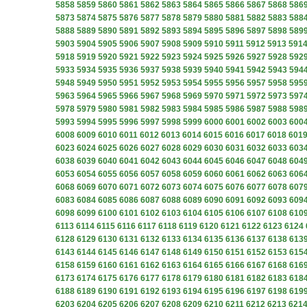
5858
5859
5860
5861
5862
5863
5864
5865
5866
5867
5868
586
5873
5874
5875
5876
5877
5878
5879
5880
5881
5882
5883
588
5888
5889
5890
5891
5892
5893
5894
5895
5896
5897
5898
589
5903
5904
5905
5906
5907
5908
5909
5910
5911
5912
5913
591
5918
5919
5920
5921
5922
5923
5924
5925
5926
5927
5928
592
5933
5934
5935
5936
5937
5938
5939
5940
5941
5942
5943
594
5948
5949
5950
5951
5952
5953
5954
5955
5956
5957
5958
595
5963
5964
5965
5966
5967
5968
5969
5970
5971
5972
5973
597
5978
5979
5980
5981
5982
5983
5984
5985
5986
5987
5988
598
5993
5994
5995
5996
5997
5998
5999
6000
6001
6002
6003
600
6008
6009
6010
6011
6012
6013
6014
6015
6016
6017
6018
601
6023
6024
6025
6026
6027
6028
6029
6030
6031
6032
6033
603
6038
6039
6040
6041
6042
6043
6044
6045
6046
6047
6048
604
6053
6054
6055
6056
6057
6058
6059
6060
6061
6062
6063
606
6068
6069
6070
6071
6072
6073
6074
6075
6076
6077
6078
607
6083
6084
6085
6086
6087
6088
6089
6090
6091
6092
6093
609
6098
6099
6100
6101
6102
6103
6104
6105
6106
6107
6108
610
6113
6114
6115
6116
6117
6118
6119
6120
6121
6122
6123
6124
6128
6129
6130
6131
6132
6133
6134
6135
6136
6137
6138
613
6143
6144
6145
6146
6147
6148
6149
6150
6151
6152
6153
615
6158
6159
6160
6161
6162
6163
6164
6165
6166
6167
6168
616
6173
6174
6175
6176
6177
6178
6179
6180
6181
6182
6183
618
6188
6189
6190
6191
6192
6193
6194
6195
6196
6197
6198
619
6203
6204
6205
6206
6207
6208
6209
6210
6211
6212
6213
621