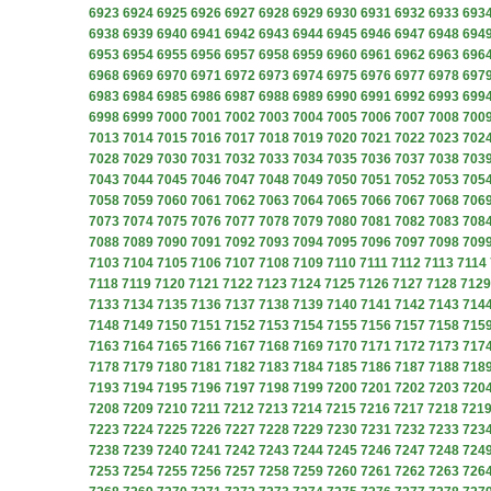
6923
6924
6925
6926
6927
6928
6929
6930
6931
6932
6933
693
6938
6939
6940
6941
6942
6943
6944
6945
6946
6947
6948
694
6953
6954
6955
6956
6957
6958
6959
6960
6961
6962
6963
696
6968
6969
6970
6971
6972
6973
6974
6975
6976
6977
6978
697
6983
6984
6985
6986
6987
6988
6989
6990
6991
6992
6993
699
6998
6999
7000
7001
7002
7003
7004
7005
7006
7007
7008
700
7013
7014
7015
7016
7017
7018
7019
7020
7021
7022
7023
702
7028
7029
7030
7031
7032
7033
7034
7035
7036
7037
7038
703
7043
7044
7045
7046
7047
7048
7049
7050
7051
7052
7053
705
7058
7059
7060
7061
7062
7063
7064
7065
7066
7067
7068
706
7073
7074
7075
7076
7077
7078
7079
7080
7081
7082
7083
708
7088
7089
7090
7091
7092
7093
7094
7095
7096
7097
7098
709
7103
7104
7105
7106
7107
7108
7109
7110
7111
7112
7113
7114
7118
7119
7120
7121
7122
7123
7124
7125
7126
7127
7128
7129
7133
7134
7135
7136
7137
7138
7139
7140
7141
7142
7143
714
7148
7149
7150
7151
7152
7153
7154
7155
7156
7157
7158
715
7163
7164
7165
7166
7167
7168
7169
7170
7171
7172
7173
717
7178
7179
7180
7181
7182
7183
7184
7185
7186
7187
7188
718
7193
7194
7195
7196
7197
7198
7199
7200
7201
7202
7203
720
7208
7209
7210
7211
7212
7213
7214
7215
7216
7217
7218
721
7223
7224
7225
7226
7227
7228
7229
7230
7231
7232
7233
723
7238
7239
7240
7241
7242
7243
7244
7245
7246
7247
7248
724
7253
7254
7255
7256
7257
7258
7259
7260
7261
7262
7263
726