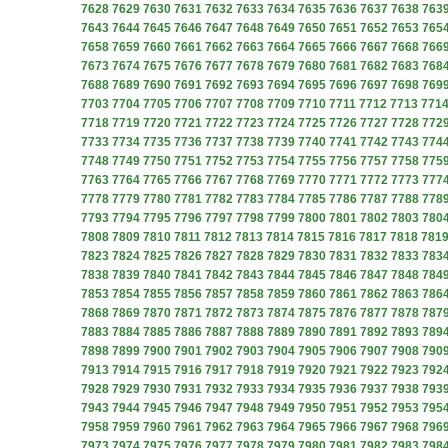
7628
7629
7630
7631
7632
7633
7634
7635
7636
7637
7638
763
7643
7644
7645
7646
7647
7648
7649
7650
7651
7652
7653
765
7658
7659
7660
7661
7662
7663
7664
7665
7666
7667
7668
766
7673
7674
7675
7676
7677
7678
7679
7680
7681
7682
7683
768
7688
7689
7690
7691
7692
7693
7694
7695
7696
7697
7698
769
7703
7704
7705
7706
7707
7708
7709
7710
7711
7712
7713
771
7718
7719
7720
7721
7722
7723
7724
7725
7726
7727
7728
772
7733
7734
7735
7736
7737
7738
7739
7740
7741
7742
7743
774
7748
7749
7750
7751
7752
7753
7754
7755
7756
7757
7758
775
7763
7764
7765
7766
7767
7768
7769
7770
7771
7772
7773
777
7778
7779
7780
7781
7782
7783
7784
7785
7786
7787
7788
778
7793
7794
7795
7796
7797
7798
7799
7800
7801
7802
7803
780
7808
7809
7810
7811
7812
7813
7814
7815
7816
7817
7818
781
7823
7824
7825
7826
7827
7828
7829
7830
7831
7832
7833
783
7838
7839
7840
7841
7842
7843
7844
7845
7846
7847
7848
784
7853
7854
7855
7856
7857
7858
7859
7860
7861
7862
7863
786
7868
7869
7870
7871
7872
7873
7874
7875
7876
7877
7878
787
7883
7884
7885
7886
7887
7888
7889
7890
7891
7892
7893
789
7898
7899
7900
7901
7902
7903
7904
7905
7906
7907
7908
790
7913
7914
7915
7916
7917
7918
7919
7920
7921
7922
7923
792
7928
7929
7930
7931
7932
7933
7934
7935
7936
7937
7938
793
7943
7944
7945
7946
7947
7948
7949
7950
7951
7952
7953
795
7958
7959
7960
7961
7962
7963
7964
7965
7966
7967
7968
796
7973
7974
7975
7976
7977
7978
7979
7980
7981
7982
7983
798