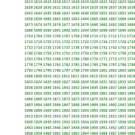
1613
1614
1615
1616
1617
1618
1619
1620
1621
1622
1623
162
1628
1629
1630
1631
1632
1633
1634
1635
1636
1637
1638
163
1643
1644
1645
1646
1647
1648
1649
1650
1651
1652
1653
165
1658
1659
1660
1661
1662
1663
1664
1665
1666
1667
1668
166
1673
1674
1675
1676
1677
1678
1679
1680
1681
1682
1683
168
1688
1689
1690
1691
1692
1693
1694
1695
1696
1697
1698
169
1703
1704
1705
1706
1707
1708
1709
1710
1711
1712
1713
171
1718
1719
1720
1721
1722
1723
1724
1725
1726
1727
1728
172
1733
1734
1735
1736
1737
1738
1739
1740
1741
1742
1743
174
1748
1749
1750
1751
1752
1753
1754
1755
1756
1757
1758
175
1763
1764
1765
1766
1767
1768
1769
1770
1771
1772
1773
177
1778
1779
1780
1781
1782
1783
1784
1785
1786
1787
1788
178
1793
1794
1795
1796
1797
1798
1799
1800
1801
1802
1803
180
1808
1809
1810
1811
1812
1813
1814
1815
1816
1817
1818
181
1823
1824
1825
1826
1827
1828
1829
1830
1831
1832
1833
183
1838
1839
1840
1841
1842
1843
1844
1845
1846
1847
1848
184
1853
1854
1855
1856
1857
1858
1859
1860
1861
1862
1863
186
1868
1869
1870
1871
1872
1873
1874
1875
1876
1877
1878
187
1883
1884
1885
1886
1887
1888
1889
1890
1891
1892
1893
189
1898
1899
1900
1901
1902
1903
1904
1905
1906
1907
1908
190
1913
1914
1915
1916
1917
1918
1919
1920
1921
1922
1923
192
1928
1929
1930
1931
1932
1933
1934
1935
1936
1937
1938
193
1943
1944
1945
1946
1947
1948
1949
1950
1951
1952
1953
195
1958
1959
1960
1961
1962
1963
1964
1965
1966
1967
1968
196