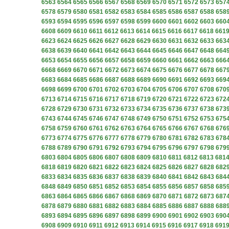
6563
6564
6565
6566
6567
6568
6569
6570
6571
6572
6573
657
6578
6579
6580
6581
6582
6583
6584
6585
6586
6587
6588
658
6593
6594
6595
6596
6597
6598
6599
6600
6601
6602
6603
660
6608
6609
6610
6611
6612
6613
6614
6615
6616
6617
6618
661
6623
6624
6625
6626
6627
6628
6629
6630
6631
6632
6633
663
6638
6639
6640
6641
6642
6643
6644
6645
6646
6647
6648
664
6653
6654
6655
6656
6657
6658
6659
6660
6661
6662
6663
666
6668
6669
6670
6671
6672
6673
6674
6675
6676
6677
6678
667
6683
6684
6685
6686
6687
6688
6689
6690
6691
6692
6693
669
6698
6699
6700
6701
6702
6703
6704
6705
6706
6707
6708
670
6713
6714
6715
6716
6717
6718
6719
6720
6721
6722
6723
672
6728
6729
6730
6731
6732
6733
6734
6735
6736
6737
6738
673
6743
6744
6745
6746
6747
6748
6749
6750
6751
6752
6753
675
6758
6759
6760
6761
6762
6763
6764
6765
6766
6767
6768
676
6773
6774
6775
6776
6777
6778
6779
6780
6781
6782
6783
678
6788
6789
6790
6791
6792
6793
6794
6795
6796
6797
6798
679
6803
6804
6805
6806
6807
6808
6809
6810
6811
6812
6813
681
6818
6819
6820
6821
6822
6823
6824
6825
6826
6827
6828
682
6833
6834
6835
6836
6837
6838
6839
6840
6841
6842
6843
684
6848
6849
6850
6851
6852
6853
6854
6855
6856
6857
6858
685
6863
6864
6865
6866
6867
6868
6869
6870
6871
6872
6873
687
6878
6879
6880
6881
6882
6883
6884
6885
6886
6887
6888
688
6893
6894
6895
6896
6897
6898
6899
6900
6901
6902
6903
690
6908
6909
6910
6911
6912
6913
6914
6915
6916
6917
6918
691