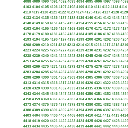
4088
4089
4090
4091
4092
4093
4094
4095
4096
4097
4098
409
4103
4104
4105
4106
4107
4108
4109
4110
4111
4112
4113
4114
4118
4119
4120
4121
4122
4123
4124
4125
4126
4127
4128
4129
4133
4134
4135
4136
4137
4138
4139
4140
4141
4142
4143
414
4148
4149
4150
4151
4152
4153
4154
4155
4156
4157
4158
415
4163
4164
4165
4166
4167
4168
4169
4170
4171
4172
4173
417
4178
4179
4180
4181
4182
4183
4184
4185
4186
4187
4188
418
4193
4194
4195
4196
4197
4198
4199
4200
4201
4202
4203
420
4208
4209
4210
4211
4212
4213
4214
4215
4216
4217
4218
421
4223
4224
4225
4226
4227
4228
4229
4230
4231
4232
4233
423
4238
4239
4240
4241
4242
4243
4244
4245
4246
4247
4248
424
4253
4254
4255
4256
4257
4258
4259
4260
4261
4262
4263
426
4268
4269
4270
4271
4272
4273
4274
4275
4276
4277
4278
427
4283
4284
4285
4286
4287
4288
4289
4290
4291
4292
4293
429
4298
4299
4300
4301
4302
4303
4304
4305
4306
4307
4308
430
4313
4314
4315
4316
4317
4318
4319
4320
4321
4322
4323
432
4328
4329
4330
4331
4332
4333
4334
4335
4336
4337
4338
433
4343
4344
4345
4346
4347
4348
4349
4350
4351
4352
4353
435
4358
4359
4360
4361
4362
4363
4364
4365
4366
4367
4368
436
4373
4374
4375
4376
4377
4378
4379
4380
4381
4382
4383
438
4388
4389
4390
4391
4392
4393
4394
4395
4396
4397
4398
439
4403
4404
4405
4406
4407
4408
4409
4410
4411
4412
4413
441
4418
4419
4420
4421
4422
4423
4424
4425
4426
4427
4428
442
4433
4434
4435
4436
4437
4438
4439
4440
4441
4442
4443
444