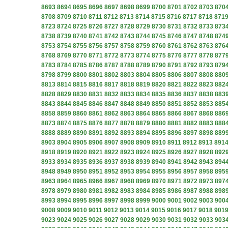
8693
8694
8695
8696
8697
8698
8699
8700
8701
8702
8703
870
8708
8709
8710
8711
8712
8713
8714
8715
8716
8717
8718
871
8723
8724
8725
8726
8727
8728
8729
8730
8731
8732
8733
873
8738
8739
8740
8741
8742
8743
8744
8745
8746
8747
8748
874
8753
8754
8755
8756
8757
8758
8759
8760
8761
8762
8763
876
8768
8769
8770
8771
8772
8773
8774
8775
8776
8777
8778
877
8783
8784
8785
8786
8787
8788
8789
8790
8791
8792
8793
879
8798
8799
8800
8801
8802
8803
8804
8805
8806
8807
8808
880
8813
8814
8815
8816
8817
8818
8819
8820
8821
8822
8823
882
8828
8829
8830
8831
8832
8833
8834
8835
8836
8837
8838
883
8843
8844
8845
8846
8847
8848
8849
8850
8851
8852
8853
885
8858
8859
8860
8861
8862
8863
8864
8865
8866
8867
8868
886
8873
8874
8875
8876
8877
8878
8879
8880
8881
8882
8883
888
8888
8889
8890
8891
8892
8893
8894
8895
8896
8897
8898
889
8903
8904
8905
8906
8907
8908
8909
8910
8911
8912
8913
891
8918
8919
8920
8921
8922
8923
8924
8925
8926
8927
8928
892
8933
8934
8935
8936
8937
8938
8939
8940
8941
8942
8943
894
8948
8949
8950
8951
8952
8953
8954
8955
8956
8957
8958
895
8963
8964
8965
8966
8967
8968
8969
8970
8971
8972
8973
897
8978
8979
8980
8981
8982
8983
8984
8985
8986
8987
8988
898
8993
8994
8995
8996
8997
8998
8999
9000
9001
9002
9003
900
9008
9009
9010
9011
9012
9013
9014
9015
9016
9017
9018
901
9023
9024
9025
9026
9027
9028
9029
9030
9031
9032
9033
903