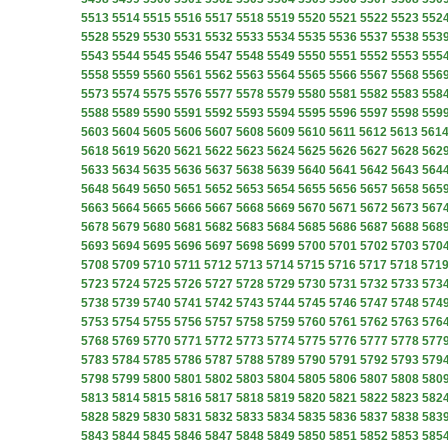
5513
5514
5515
5516
5517
5518
5519
5520
5521
5522
5523
552
5528
5529
5530
5531
5532
5533
5534
5535
5536
5537
5538
553
5543
5544
5545
5546
5547
5548
5549
5550
5551
5552
5553
555
5558
5559
5560
5561
5562
5563
5564
5565
5566
5567
5568
556
5573
5574
5575
5576
5577
5578
5579
5580
5581
5582
5583
558
5588
5589
5590
5591
5592
5593
5594
5595
5596
5597
5598
559
5603
5604
5605
5606
5607
5608
5609
5610
5611
5612
5613
561
5618
5619
5620
5621
5622
5623
5624
5625
5626
5627
5628
562
5633
5634
5635
5636
5637
5638
5639
5640
5641
5642
5643
564
5648
5649
5650
5651
5652
5653
5654
5655
5656
5657
5658
565
5663
5664
5665
5666
5667
5668
5669
5670
5671
5672
5673
567
5678
5679
5680
5681
5682
5683
5684
5685
5686
5687
5688
568
5693
5694
5695
5696
5697
5698
5699
5700
5701
5702
5703
570
5708
5709
5710
5711
5712
5713
5714
5715
5716
5717
5718
571
5723
5724
5725
5726
5727
5728
5729
5730
5731
5732
5733
573
5738
5739
5740
5741
5742
5743
5744
5745
5746
5747
5748
574
5753
5754
5755
5756
5757
5758
5759
5760
5761
5762
5763
576
5768
5769
5770
5771
5772
5773
5774
5775
5776
5777
5778
577
5783
5784
5785
5786
5787
5788
5789
5790
5791
5792
5793
579
5798
5799
5800
5801
5802
5803
5804
5805
5806
5807
5808
580
5813
5814
5815
5816
5817
5818
5819
5820
5821
5822
5823
582
5828
5829
5830
5831
5832
5833
5834
5835
5836
5837
5838
583
5843
5844
5845
5846
5847
5848
5849
5850
5851
5852
5853
585