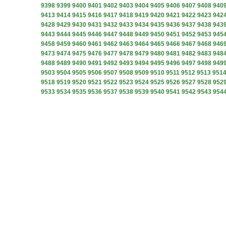
9398
9399
9400
9401
9402
9403
9404
9405
9406
9407
9408
940
9413
9414
9415
9416
9417
9418
9419
9420
9421
9422
9423
942
9428
9429
9430
9431
9432
9433
9434
9435
9436
9437
9438
943
9443
9444
9445
9446
9447
9448
9449
9450
9451
9452
9453
945
9458
9459
9460
9461
9462
9463
9464
9465
9466
9467
9468
946
9473
9474
9475
9476
9477
9478
9479
9480
9481
9482
9483
948
9488
9489
9490
9491
9492
9493
9494
9495
9496
9497
9498
949
9503
9504
9505
9506
9507
9508
9509
9510
9511
9512
9513
951
9518
9519
9520
9521
9522
9523
9524
9525
9526
9527
9528
952
9533
9534
9535
9536
9537
9538
9539
9540
9541
9542
9543
954