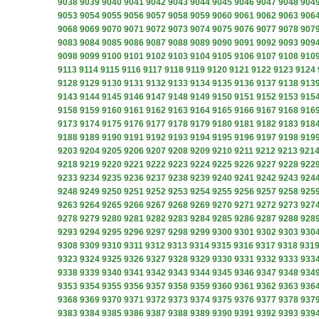
9038
9039
9040
9041
9042
9043
9044
9045
9046
9047
9048
904
9053
9054
9055
9056
9057
9058
9059
9060
9061
9062
9063
906
9068
9069
9070
9071
9072
9073
9074
9075
9076
9077
9078
907
9083
9084
9085
9086
9087
9088
9089
9090
9091
9092
9093
909
9098
9099
9100
9101
9102
9103
9104
9105
9106
9107
9108
910
9113
9114
9115
9116
9117
9118
9119
9120
9121
9122
9123
9124
9128
9129
9130
9131
9132
9133
9134
9135
9136
9137
9138
913
9143
9144
9145
9146
9147
9148
9149
9150
9151
9152
9153
915
9158
9159
9160
9161
9162
9163
9164
9165
9166
9167
9168
916
9173
9174
9175
9176
9177
9178
9179
9180
9181
9182
9183
918
9188
9189
9190
9191
9192
9193
9194
9195
9196
9197
9198
919
9203
9204
9205
9206
9207
9208
9209
9210
9211
9212
9213
921
9218
9219
9220
9221
9222
9223
9224
9225
9226
9227
9228
922
9233
9234
9235
9236
9237
9238
9239
9240
9241
9242
9243
924
9248
9249
9250
9251
9252
9253
9254
9255
9256
9257
9258
925
9263
9264
9265
9266
9267
9268
9269
9270
9271
9272
9273
927
9278
9279
9280
9281
9282
9283
9284
9285
9286
9287
9288
928
9293
9294
9295
9296
9297
9298
9299
9300
9301
9302
9303
930
9308
9309
9310
9311
9312
9313
9314
9315
9316
9317
9318
931
9323
9324
9325
9326
9327
9328
9329
9330
9331
9332
9333
933
9338
9339
9340
9341
9342
9343
9344
9345
9346
9347
9348
934
9353
9354
9355
9356
9357
9358
9359
9360
9361
9362
9363
936
9368
9369
9370
9371
9372
9373
9374
9375
9376
9377
9378
937
9383
9384
9385
9386
9387
9388
9389
9390
9391
9392
9393
939