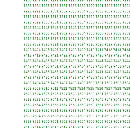
7268
7269
7270
7271
7272
7273
7274
7275
7276
7277
7278
727
7283
7284
7285
7286
7287
7288
7289
7290
7291
7292
7293
729
7298
7299
7300
7301
7302
7303
7304
7305
7306
7307
7308
730
7313
7314
7315
7316
7317
7318
7319
7320
7321
7322
7323
732
7328
7329
7330
7331
7332
7333
7334
7335
7336
7337
7338
733
7343
7344
7345
7346
7347
7348
7349
7350
7351
7352
7353
735
7358
7359
7360
7361
7362
7363
7364
7365
7366
7367
7368
736
7373
7374
7375
7376
7377
7378
7379
7380
7381
7382
7383
738
7388
7389
7390
7391
7392
7393
7394
7395
7396
7397
7398
739
7403
7404
7405
7406
7407
7408
7409
7410
7411
7412
7413
741
7418
7419
7420
7421
7422
7423
7424
7425
7426
7427
7428
742
7433
7434
7435
7436
7437
7438
7439
7440
7441
7442
7443
744
7448
7449
7450
7451
7452
7453
7454
7455
7456
7457
7458
745
7463
7464
7465
7466
7467
7468
7469
7470
7471
7472
7473
747
7478
7479
7480
7481
7482
7483
7484
7485
7486
7487
7488
748
7493
7494
7495
7496
7497
7498
7499
7500
7501
7502
7503
750
7508
7509
7510
7511
7512
7513
7514
7515
7516
7517
7518
751
7523
7524
7525
7526
7527
7528
7529
7530
7531
7532
7533
753
7538
7539
7540
7541
7542
7543
7544
7545
7546
7547
7548
754
7553
7554
7555
7556
7557
7558
7559
7560
7561
7562
7563
756
7568
7569
7570
7571
7572
7573
7574
7575
7576
7577
7578
757
7583
7584
7585
7586
7587
7588
7589
7590
7591
7592
7593
759
7598
7599
7600
7601
7602
7603
7604
7605
7606
7607
7608
760
7613
7614
7615
7616
7617
7618
7619
7620
7621
7622
7623
762