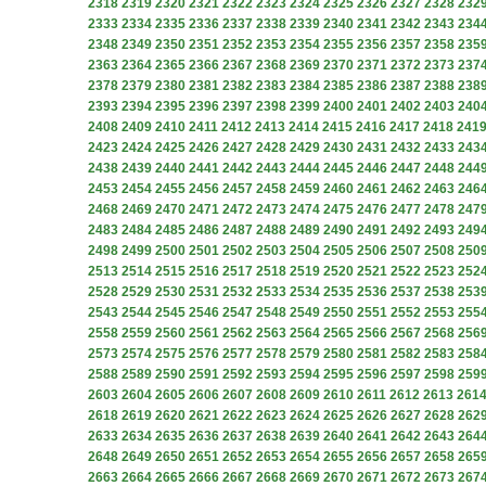
2318
2319
2320
2321
2322
2323
2324
2325
2326
2327
2328
232
2333
2334
2335
2336
2337
2338
2339
2340
2341
2342
2343
234
2348
2349
2350
2351
2352
2353
2354
2355
2356
2357
2358
235
2363
2364
2365
2366
2367
2368
2369
2370
2371
2372
2373
237
2378
2379
2380
2381
2382
2383
2384
2385
2386
2387
2388
238
2393
2394
2395
2396
2397
2398
2399
2400
2401
2402
2403
240
2408
2409
2410
2411
2412
2413
2414
2415
2416
2417
2418
241
2423
2424
2425
2426
2427
2428
2429
2430
2431
2432
2433
243
2438
2439
2440
2441
2442
2443
2444
2445
2446
2447
2448
244
2453
2454
2455
2456
2457
2458
2459
2460
2461
2462
2463
246
2468
2469
2470
2471
2472
2473
2474
2475
2476
2477
2478
247
2483
2484
2485
2486
2487
2488
2489
2490
2491
2492
2493
249
2498
2499
2500
2501
2502
2503
2504
2505
2506
2507
2508
250
2513
2514
2515
2516
2517
2518
2519
2520
2521
2522
2523
252
2528
2529
2530
2531
2532
2533
2534
2535
2536
2537
2538
253
2543
2544
2545
2546
2547
2548
2549
2550
2551
2552
2553
255
2558
2559
2560
2561
2562
2563
2564
2565
2566
2567
2568
256
2573
2574
2575
2576
2577
2578
2579
2580
2581
2582
2583
258
2588
2589
2590
2591
2592
2593
2594
2595
2596
2597
2598
259
2603
2604
2605
2606
2607
2608
2609
2610
2611
2612
2613
261
2618
2619
2620
2621
2622
2623
2624
2625
2626
2627
2628
262
2633
2634
2635
2636
2637
2638
2639
2640
2641
2642
2643
264
2648
2649
2650
2651
2652
2653
2654
2655
2656
2657
2658
265
2663
2664
2665
2666
2667
2668
2669
2670
2671
2672
2673
267