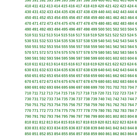
390
391
392
393
394
395
396
397
398
399
400
401
402
403
404
4
410
411
412
413
414
415
416
417
418
419
420
421
422
423
424
4
430
431
432
433
434
435
436
437
438
439
440
441
442
443
444
4
450
451
452
453
454
455
456
457
458
459
460
461
462
463
464
4
470
471
472
473
474
475
476
477
478
479
480
481
482
483
484
4
490
491
492
493
494
495
496
497
498
499
500
501
502
503
504
5
510
511
512
513
514
515
516
517
518
519
520
521
522
523
524
5
530
531
532
533
534
535
536
537
538
539
540
541
542
543
544
5
550
551
552
553
554
555
556
557
558
559
560
561
562
563
564
5
570
571
572
573
574
575
576
577
578
579
580
581
582
583
584
5
590
591
592
593
594
595
596
597
598
599
600
601
602
603
604
6
610
611
612
613
614
615
616
617
618
619
620
621
622
623
624
6
630
631
632
633
634
635
636
637
638
639
640
641
642
643
644
6
650
651
652
653
654
655
656
657
658
659
660
661
662
663
664
6
670
671
672
673
674
675
676
677
678
679
680
681
682
683
684
6
690
691
692
693
694
695
696
697
698
699
700
701
702
703
704
7
710
711
712
713
714
715
716
717
718
719
720
721
722
723
724
7
730
731
732
733
734
735
736
737
738
739
740
741
742
743
744
7
750
751
752
753
754
755
756
757
758
759
760
761
762
763
764
7
770
771
772
773
774
775
776
777
778
779
780
781
782
783
784
7
790
791
792
793
794
795
796
797
798
799
800
801
802
803
804
8
810
811
812
813
814
815
816
817
818
819
820
821
822
823
824
8
830
831
832
833
834
835
836
837
838
839
840
841
842
843
844
8
850
851
852
853
854
855
856
857
858
859
860
861
862
863
864
8