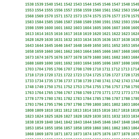
1538
1539
1540
1541
1542
1543
1544
1545
1546
1547
1548
154
1553
1554
1555
1556
1557
1558
1559
1560
1561
1562
1563
156
1568
1569
1570
1571
1572
1573
1574
1575
1576
1577
1578
157
1583
1584
1585
1586
1587
1588
1589
1590
1591
1592
1593
159
1598
1599
1600
1601
1602
1603
1604
1605
1606
1607
1608
160
1613
1614
1615
1616
1617
1618
1619
1620
1621
1622
1623
162
1628
1629
1630
1631
1632
1633
1634
1635
1636
1637
1638
163
1643
1644
1645
1646
1647
1648
1649
1650
1651
1652
1653
165
1658
1659
1660
1661
1662
1663
1664
1665
1666
1667
1668
166
1673
1674
1675
1676
1677
1678
1679
1680
1681
1682
1683
168
1688
1689
1690
1691
1692
1693
1694
1695
1696
1697
1698
169
1703
1704
1705
1706
1707
1708
1709
1710
1711
1712
1713
171
1718
1719
1720
1721
1722
1723
1724
1725
1726
1727
1728
172
1733
1734
1735
1736
1737
1738
1739
1740
1741
1742
1743
174
1748
1749
1750
1751
1752
1753
1754
1755
1756
1757
1758
175
1763
1764
1765
1766
1767
1768
1769
1770
1771
1772
1773
177
1778
1779
1780
1781
1782
1783
1784
1785
1786
1787
1788
178
1793
1794
1795
1796
1797
1798
1799
1800
1801
1802
1803
180
1808
1809
1810
1811
1812
1813
1814
1815
1816
1817
1818
181
1823
1824
1825
1826
1827
1828
1829
1830
1831
1832
1833
183
1838
1839
1840
1841
1842
1843
1844
1845
1846
1847
1848
184
1853
1854
1855
1856
1857
1858
1859
1860
1861
1862
1863
186
1868
1869
1870
1871
1872
1873
1874
1875
1876
1877
1878
187