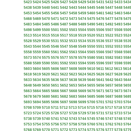
5423
5424
5425
5426
5427
5428
5429
5430
5431
5432
5433
543
5438
5439
5440
5441
5442
5443
5444
5445
5446
5447
5448
544
5453
5454
5455
5456
5457
5458
5459
5460
5461
5462
5463
546
5468
5469
5470
5471
5472
5473
5474
5475
5476
5477
5478
547
5483
5484
5485
5486
5487
5488
5489
5490
5491
5492
5493
549
5498
5499
5500
5501
5502
5503
5504
5505
5506
5507
5508
550
5513
5514
5515
5516
5517
5518
5519
5520
5521
5522
5523
552
5528
5529
5530
5531
5532
5533
5534
5535
5536
5537
5538
553
5543
5544
5545
5546
5547
5548
5549
5550
5551
5552
5553
555
5558
5559
5560
5561
5562
5563
5564
5565
5566
5567
5568
556
5573
5574
5575
5576
5577
5578
5579
5580
5581
5582
5583
558
5588
5589
5590
5591
5592
5593
5594
5595
5596
5597
5598
559
5603
5604
5605
5606
5607
5608
5609
5610
5611
5612
5613
561
5618
5619
5620
5621
5622
5623
5624
5625
5626
5627
5628
562
5633
5634
5635
5636
5637
5638
5639
5640
5641
5642
5643
564
5648
5649
5650
5651
5652
5653
5654
5655
5656
5657
5658
565
5663
5664
5665
5666
5667
5668
5669
5670
5671
5672
5673
567
5678
5679
5680
5681
5682
5683
5684
5685
5686
5687
5688
568
5693
5694
5695
5696
5697
5698
5699
5700
5701
5702
5703
570
5708
5709
5710
5711
5712
5713
5714
5715
5716
5717
5718
571
5723
5724
5725
5726
5727
5728
5729
5730
5731
5732
5733
573
5738
5739
5740
5741
5742
5743
5744
5745
5746
5747
5748
574
5753
5754
5755
5756
5757
5758
5759
5760
5761
5762
5763
576
5768
5769
5770
5771
5772
5773
5774
5775
5776
5777
5778
577