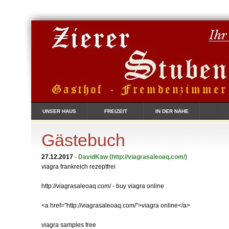
UNSER HAUS
FREIZEIT
IN DER NÄHE
Gästebuch
27.12.2017
-
DavidKaw
(http://viagrasaleoaq.com/)
viagra frankreich rezeptfrei
http://viagrasaleoaq.com/ - buy viagra online
<a href="http://viagrasaleoaq.com/">viagra online</a>
viagra samples free