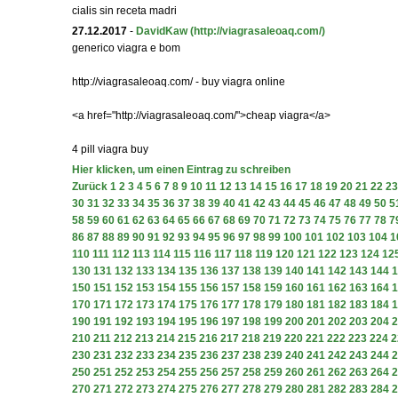
cialis sin receta madri
27.12.2017
-
DavidKaw
(http://viagrasaleoaq.com/)
generico viagra e bom
http://viagrasaleoaq.com/ - buy viagra online
<a href="http://viagrasaleoaq.com/">cheap viagra</a>
4 pill viagra buy
Hier klicken, um einen Eintrag zu schreiben
Zurück
1
2
3
4
5
6
7
8
9
10
11
12
13
14
15
16
17
18
19
20
21
22
23
30
31
32
33
34
35
36
37
38
39
40
41
42
43
44
45
46
47
48
49
50
5
58
59
60
61
62
63
64
65
66
67
68
69
70
71
72
73
74
75
76
77
78
7
86
87
88
89
90
91
92
93
94
95
96
97
98
99
100
101
102
103
104
1
110
111
112
113
114
115
116
117
118
119
120
121
122
123
124
12
130
131
132
133
134
135
136
137
138
139
140
141
142
143
144
1
150
151
152
153
154
155
156
157
158
159
160
161
162
163
164
1
170
171
172
173
174
175
176
177
178
179
180
181
182
183
184
1
190
191
192
193
194
195
196
197
198
199
200
201
202
203
204
2
210
211
212
213
214
215
216
217
218
219
220
221
222
223
224
2
230
231
232
233
234
235
236
237
238
239
240
241
242
243
244
2
250
251
252
253
254
255
256
257
258
259
260
261
262
263
264
2
270
271
272
273
274
275
276
277
278
279
280
281
282
283
284
2