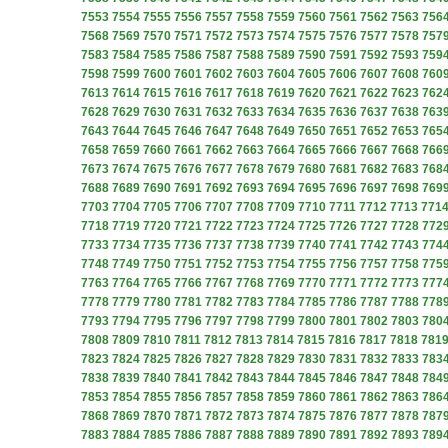
7553
7554
7555
7556
7557
7558
7559
7560
7561
7562
7563
756
7568
7569
7570
7571
7572
7573
7574
7575
7576
7577
7578
757
7583
7584
7585
7586
7587
7588
7589
7590
7591
7592
7593
759
7598
7599
7600
7601
7602
7603
7604
7605
7606
7607
7608
760
7613
7614
7615
7616
7617
7618
7619
7620
7621
7622
7623
762
7628
7629
7630
7631
7632
7633
7634
7635
7636
7637
7638
763
7643
7644
7645
7646
7647
7648
7649
7650
7651
7652
7653
765
7658
7659
7660
7661
7662
7663
7664
7665
7666
7667
7668
766
7673
7674
7675
7676
7677
7678
7679
7680
7681
7682
7683
768
7688
7689
7690
7691
7692
7693
7694
7695
7696
7697
7698
769
7703
7704
7705
7706
7707
7708
7709
7710
7711
7712
7713
771
7718
7719
7720
7721
7722
7723
7724
7725
7726
7727
7728
772
7733
7734
7735
7736
7737
7738
7739
7740
7741
7742
7743
774
7748
7749
7750
7751
7752
7753
7754
7755
7756
7757
7758
775
7763
7764
7765
7766
7767
7768
7769
7770
7771
7772
7773
777
7778
7779
7780
7781
7782
7783
7784
7785
7786
7787
7788
778
7793
7794
7795
7796
7797
7798
7799
7800
7801
7802
7803
780
7808
7809
7810
7811
7812
7813
7814
7815
7816
7817
7818
781
7823
7824
7825
7826
7827
7828
7829
7830
7831
7832
7833
783
7838
7839
7840
7841
7842
7843
7844
7845
7846
7847
7848
784
7853
7854
7855
7856
7857
7858
7859
7860
7861
7862
7863
786
7868
7869
7870
7871
7872
7873
7874
7875
7876
7877
7878
787
7883
7884
7885
7886
7887
7888
7889
7890
7891
7892
7893
789