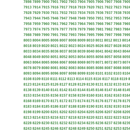
7898
7899
7900
7901
7902
7903
7904
7905
7906
7907
7908
790
7913
7914
7915
7916
7917
7918
7919
7920
7921
7922
7923
792
7928
7929
7930
7931
7932
7933
7934
7935
7936
7937
7938
793
7943
7944
7945
7946
7947
7948
7949
7950
7951
7952
7953
795
7958
7959
7960
7961
7962
7963
7964
7965
7966
7967
7968
796
7973
7974
7975
7976
7977
7978
7979
7980
7981
7982
7983
798
7988
7989
7990
7991
7992
7993
7994
7995
7996
7997
7998
799
8003
8004
8005
8006
8007
8008
8009
8010
8011
8012
8013
801
8018
8019
8020
8021
8022
8023
8024
8025
8026
8027
8028
802
8033
8034
8035
8036
8037
8038
8039
8040
8041
8042
8043
804
8048
8049
8050
8051
8052
8053
8054
8055
8056
8057
8058
805
8063
8064
8065
8066
8067
8068
8069
8070
8071
8072
8073
807
8078
8079
8080
8081
8082
8083
8084
8085
8086
8087
8088
808
8093
8094
8095
8096
8097
8098
8099
8100
8101
8102
8103
810
8108
8109
8110
8111
8112
8113
8114
8115
8116
8117
8118
8119
8123
8124
8125
8126
8127
8128
8129
8130
8131
8132
8133
813
8138
8139
8140
8141
8142
8143
8144
8145
8146
8147
8148
814
8153
8154
8155
8156
8157
8158
8159
8160
8161
8162
8163
816
8168
8169
8170
8171
8172
8173
8174
8175
8176
8177
8178
817
8183
8184
8185
8186
8187
8188
8189
8190
8191
8192
8193
819
8198
8199
8200
8201
8202
8203
8204
8205
8206
8207
8208
820
8213
8214
8215
8216
8217
8218
8219
8220
8221
8222
8223
822
8228
8229
8230
8231
8232
8233
8234
8235
8236
8237
8238
823
8243
8244
8245
8246
8247
8248
8249
8250
8251
8252
8253
825