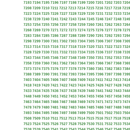
7193
7194
7195
7196
7197
7198
7199
7200
7201
7202
7203
720
7208
7209
7210
7211
7212
7213
7214
7215
7216
7217
7218
721
7223
7224
7225
7226
7227
7228
7229
7230
7231
7232
7233
723
7238
7239
7240
7241
7242
7243
7244
7245
7246
7247
7248
724
7253
7254
7255
7256
7257
7258
7259
7260
7261
7262
7263
726
7268
7269
7270
7271
7272
7273
7274
7275
7276
7277
7278
727
7283
7284
7285
7286
7287
7288
7289
7290
7291
7292
7293
729
7298
7299
7300
7301
7302
7303
7304
7305
7306
7307
7308
730
7313
7314
7315
7316
7317
7318
7319
7320
7321
7322
7323
732
7328
7329
7330
7331
7332
7333
7334
7335
7336
7337
7338
733
7343
7344
7345
7346
7347
7348
7349
7350
7351
7352
7353
735
7358
7359
7360
7361
7362
7363
7364
7365
7366
7367
7368
736
7373
7374
7375
7376
7377
7378
7379
7380
7381
7382
7383
738
7388
7389
7390
7391
7392
7393
7394
7395
7396
7397
7398
739
7403
7404
7405
7406
7407
7408
7409
7410
7411
7412
7413
741
7418
7419
7420
7421
7422
7423
7424
7425
7426
7427
7428
742
7433
7434
7435
7436
7437
7438
7439
7440
7441
7442
7443
744
7448
7449
7450
7451
7452
7453
7454
7455
7456
7457
7458
745
7463
7464
7465
7466
7467
7468
7469
7470
7471
7472
7473
747
7478
7479
7480
7481
7482
7483
7484
7485
7486
7487
7488
748
7493
7494
7495
7496
7497
7498
7499
7500
7501
7502
7503
750
7508
7509
7510
7511
7512
7513
7514
7515
7516
7517
7518
751
7523
7524
7525
7526
7527
7528
7529
7530
7531
7532
7533
753
7538
7539
7540
7541
7542
7543
7544
7545
7546
7547
7548
754