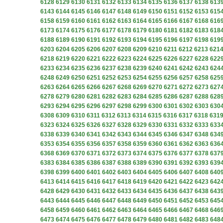
6128
6129
6130
6131
6132
6133
6134
6135
6136
6137
6138
613
6143
6144
6145
6146
6147
6148
6149
6150
6151
6152
6153
615
6158
6159
6160
6161
6162
6163
6164
6165
6166
6167
6168
616
6173
6174
6175
6176
6177
6178
6179
6180
6181
6182
6183
618
6188
6189
6190
6191
6192
6193
6194
6195
6196
6197
6198
619
6203
6204
6205
6206
6207
6208
6209
6210
6211
6212
6213
621
6218
6219
6220
6221
6222
6223
6224
6225
6226
6227
6228
622
6233
6234
6235
6236
6237
6238
6239
6240
6241
6242
6243
624
6248
6249
6250
6251
6252
6253
6254
6255
6256
6257
6258
625
6263
6264
6265
6266
6267
6268
6269
6270
6271
6272
6273
627
6278
6279
6280
6281
6282
6283
6284
6285
6286
6287
6288
628
6293
6294
6295
6296
6297
6298
6299
6300
6301
6302
6303
630
6308
6309
6310
6311
6312
6313
6314
6315
6316
6317
6318
631
6323
6324
6325
6326
6327
6328
6329
6330
6331
6332
6333
633
6338
6339
6340
6341
6342
6343
6344
6345
6346
6347
6348
634
6353
6354
6355
6356
6357
6358
6359
6360
6361
6362
6363
636
6368
6369
6370
6371
6372
6373
6374
6375
6376
6377
6378
637
6383
6384
6385
6386
6387
6388
6389
6390
6391
6392
6393
639
6398
6399
6400
6401
6402
6403
6404
6405
6406
6407
6408
640
6413
6414
6415
6416
6417
6418
6419
6420
6421
6422
6423
642
6428
6429
6430
6431
6432
6433
6434
6435
6436
6437
6438
643
6443
6444
6445
6446
6447
6448
6449
6450
6451
6452
6453
645
6458
6459
6460
6461
6462
6463
6464
6465
6466
6467
6468
646
6473
6474
6475
6476
6477
6478
6479
6480
6481
6482
6483
648