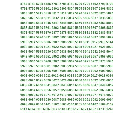
5783
5784
5785
5786
5787
5788
5789
5790
5791
5792
5793
579
5798
5799
5800
5801
5802
5803
5804
5805
5806
5807
5808
580
5813
5814
5815
5816
5817
5818
5819
5820
5821
5822
5823
582
5828
5829
5830
5831
5832
5833
5834
5835
5836
5837
5838
583
5843
5844
5845
5846
5847
5848
5849
5850
5851
5852
5853
585
5858
5859
5860
5861
5862
5863
5864
5865
5866
5867
5868
586
5873
5874
5875
5876
5877
5878
5879
5880
5881
5882
5883
588
5888
5889
5890
5891
5892
5893
5894
5895
5896
5897
5898
589
5903
5904
5905
5906
5907
5908
5909
5910
5911
5912
5913
591
5918
5919
5920
5921
5922
5923
5924
5925
5926
5927
5928
592
5933
5934
5935
5936
5937
5938
5939
5940
5941
5942
5943
594
5948
5949
5950
5951
5952
5953
5954
5955
5956
5957
5958
595
5963
5964
5965
5966
5967
5968
5969
5970
5971
5972
5973
597
5978
5979
5980
5981
5982
5983
5984
5985
5986
5987
5988
598
5993
5994
5995
5996
5997
5998
5999
6000
6001
6002
6003
600
6008
6009
6010
6011
6012
6013
6014
6015
6016
6017
6018
601
6023
6024
6025
6026
6027
6028
6029
6030
6031
6032
6033
603
6038
6039
6040
6041
6042
6043
6044
6045
6046
6047
6048
604
6053
6054
6055
6056
6057
6058
6059
6060
6061
6062
6063
606
6068
6069
6070
6071
6072
6073
6074
6075
6076
6077
6078
607
6083
6084
6085
6086
6087
6088
6089
6090
6091
6092
6093
609
6098
6099
6100
6101
6102
6103
6104
6105
6106
6107
6108
610
6113
6114
6115
6116
6117
6118
6119
6120
6121
6122
6123
6124