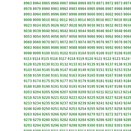
8963
8964
8965
8966
8967
8968
8969
8970
8971
8972
8973
897
8978
8979
8980
8981
8982
8983
8984
8985
8986
8987
8988
898
8993
8994
8995
8996
8997
8998
8999
9000
9001
9002
9003
900
9008
9009
9010
9011
9012
9013
9014
9015
9016
9017
9018
901
9023
9024
9025
9026
9027
9028
9029
9030
9031
9032
9033
903
9038
9039
9040
9041
9042
9043
9044
9045
9046
9047
9048
904
9053
9054
9055
9056
9057
9058
9059
9060
9061
9062
9063
906
9068
9069
9070
9071
9072
9073
9074
9075
9076
9077
9078
907
9083
9084
9085
9086
9087
9088
9089
9090
9091
9092
9093
909
9098
9099
9100
9101
9102
9103
9104
9105
9106
9107
9108
910
9113
9114
9115
9116
9117
9118
9119
9120
9121
9122
9123
9124
9128
9129
9130
9131
9132
9133
9134
9135
9136
9137
9138
913
9143
9144
9145
9146
9147
9148
9149
9150
9151
9152
9153
915
9158
9159
9160
9161
9162
9163
9164
9165
9166
9167
9168
916
9173
9174
9175
9176
9177
9178
9179
9180
9181
9182
9183
918
9188
9189
9190
9191
9192
9193
9194
9195
9196
9197
9198
919
9203
9204
9205
9206
9207
9208
9209
9210
9211
9212
9213
921
9218
9219
9220
9221
9222
9223
9224
9225
9226
9227
9228
922
9233
9234
9235
9236
9237
9238
9239
9240
9241
9242
9243
924
9248
9249
9250
9251
9252
9253
9254
9255
9256
9257
9258
925
9263
9264
9265
9266
9267
9268
9269
9270
9271
9272
9273
927
9278
9279
9280
9281
9282
9283
9284
9285
9286
9287
9288
928
9293
9294
9295
9296
9297
9298
9299
9300
9301
9302
9303
930