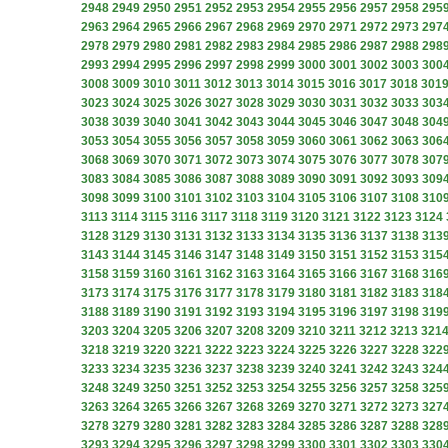
2948
2949
2950
2951
2952
2953
2954
2955
2956
2957
2958
295
2963
2964
2965
2966
2967
2968
2969
2970
2971
2972
2973
297
2978
2979
2980
2981
2982
2983
2984
2985
2986
2987
2988
298
2993
2994
2995
2996
2997
2998
2999
3000
3001
3002
3003
300
3008
3009
3010
3011
3012
3013
3014
3015
3016
3017
3018
301
3023
3024
3025
3026
3027
3028
3029
3030
3031
3032
3033
303
3038
3039
3040
3041
3042
3043
3044
3045
3046
3047
3048
304
3053
3054
3055
3056
3057
3058
3059
3060
3061
3062
3063
306
3068
3069
3070
3071
3072
3073
3074
3075
3076
3077
3078
307
3083
3084
3085
3086
3087
3088
3089
3090
3091
3092
3093
309
3098
3099
3100
3101
3102
3103
3104
3105
3106
3107
3108
310
3113
3114
3115
3116
3117
3118
3119
3120
3121
3122
3123
3124
3128
3129
3130
3131
3132
3133
3134
3135
3136
3137
3138
313
3143
3144
3145
3146
3147
3148
3149
3150
3151
3152
3153
315
3158
3159
3160
3161
3162
3163
3164
3165
3166
3167
3168
316
3173
3174
3175
3176
3177
3178
3179
3180
3181
3182
3183
318
3188
3189
3190
3191
3192
3193
3194
3195
3196
3197
3198
319
3203
3204
3205
3206
3207
3208
3209
3210
3211
3212
3213
321
3218
3219
3220
3221
3222
3223
3224
3225
3226
3227
3228
322
3233
3234
3235
3236
3237
3238
3239
3240
3241
3242
3243
324
3248
3249
3250
3251
3252
3253
3254
3255
3256
3257
3258
325
3263
3264
3265
3266
3267
3268
3269
3270
3271
3272
3273
327
3278
3279
3280
3281
3282
3283
3284
3285
3286
3287
3288
328
3293
3294
3295
3296
3297
3298
3299
3300
3301
3302
3303
330