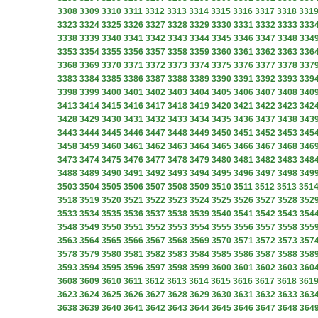
3308
3309
3310
3311
3312
3313
3314
3315
3316
3317
3318
331
3323
3324
3325
3326
3327
3328
3329
3330
3331
3332
3333
333
3338
3339
3340
3341
3342
3343
3344
3345
3346
3347
3348
334
3353
3354
3355
3356
3357
3358
3359
3360
3361
3362
3363
336
3368
3369
3370
3371
3372
3373
3374
3375
3376
3377
3378
337
3383
3384
3385
3386
3387
3388
3389
3390
3391
3392
3393
339
3398
3399
3400
3401
3402
3403
3404
3405
3406
3407
3408
340
3413
3414
3415
3416
3417
3418
3419
3420
3421
3422
3423
342
3428
3429
3430
3431
3432
3433
3434
3435
3436
3437
3438
343
3443
3444
3445
3446
3447
3448
3449
3450
3451
3452
3453
345
3458
3459
3460
3461
3462
3463
3464
3465
3466
3467
3468
346
3473
3474
3475
3476
3477
3478
3479
3480
3481
3482
3483
348
3488
3489
3490
3491
3492
3493
3494
3495
3496
3497
3498
349
3503
3504
3505
3506
3507
3508
3509
3510
3511
3512
3513
351
3518
3519
3520
3521
3522
3523
3524
3525
3526
3527
3528
352
3533
3534
3535
3536
3537
3538
3539
3540
3541
3542
3543
354
3548
3549
3550
3551
3552
3553
3554
3555
3556
3557
3558
355
3563
3564
3565
3566
3567
3568
3569
3570
3571
3572
3573
357
3578
3579
3580
3581
3582
3583
3584
3585
3586
3587
3588
358
3593
3594
3595
3596
3597
3598
3599
3600
3601
3602
3603
360
3608
3609
3610
3611
3612
3613
3614
3615
3616
3617
3618
361
3623
3624
3625
3626
3627
3628
3629
3630
3631
3632
3633
363
3638
3639
3640
3641
3642
3643
3644
3645
3646
3647
3648
364