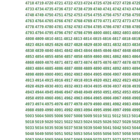
4718
4719
4720
4721
4722
4723
4724
4725
4726
4727
4728
472
4733
4734
4735
4736
4737
4738
4739
4740
4741
4742
4743
474
4748
4749
4750
4751
4752
4753
4754
4755
4756
4757
4758
475
4763
4764
4765
4766
4767
4768
4769
4770
4771
4772
4773
477
4778
4779
4780
4781
4782
4783
4784
4785
4786
4787
4788
478
4793
4794
4795
4796
4797
4798
4799
4800
4801
4802
4803
480
4808
4809
4810
4811
4812
4813
4814
4815
4816
4817
4818
481
4823
4824
4825
4826
4827
4828
4829
4830
4831
4832
4833
483
4838
4839
4840
4841
4842
4843
4844
4845
4846
4847
4848
484
4853
4854
4855
4856
4857
4858
4859
4860
4861
4862
4863
486
4868
4869
4870
4871
4872
4873
4874
4875
4876
4877
4878
487
4883
4884
4885
4886
4887
4888
4889
4890
4891
4892
4893
489
4898
4899
4900
4901
4902
4903
4904
4905
4906
4907
4908
490
4913
4914
4915
4916
4917
4918
4919
4920
4921
4922
4923
492
4928
4929
4930
4931
4932
4933
4934
4935
4936
4937
4938
493
4943
4944
4945
4946
4947
4948
4949
4950
4951
4952
4953
495
4958
4959
4960
4961
4962
4963
4964
4965
4966
4967
4968
496
4973
4974
4975
4976
4977
4978
4979
4980
4981
4982
4983
498
4988
4989
4990
4991
4992
4993
4994
4995
4996
4997
4998
499
5003
5004
5005
5006
5007
5008
5009
5010
5011
5012
5013
501
5018
5019
5020
5021
5022
5023
5024
5025
5026
5027
5028
502
5033
5034
5035
5036
5037
5038
5039
5040
5041
5042
5043
504
5048
5049
5050
5051
5052
5053
5054
5055
5056
5057
5058
505
5063
5064
5065
5066
5067
5068
5069
5070
5071
5072
5073
507