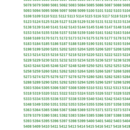
5078
5079
5080
5081
5082
5083
5084
5085
5086
5087
5088
508
5093
5094
5095
5096
5097
5098
5099
5100
5101
5102
5103
510
5108
5109
5110
5111
5112
5113
5114
5115
5116
5117
5118
5119
5123
5124
5125
5126
5127
5128
5129
5130
5131
5132
5133
513
5138
5139
5140
5141
5142
5143
5144
5145
5146
5147
5148
514
5153
5154
5155
5156
5157
5158
5159
5160
5161
5162
5163
516
5168
5169
5170
5171
5172
5173
5174
5175
5176
5177
5178
517
5183
5184
5185
5186
5187
5188
5189
5190
5191
5192
5193
519
5198
5199
5200
5201
5202
5203
5204
5205
5206
5207
5208
520
5213
5214
5215
5216
5217
5218
5219
5220
5221
5222
5223
522
5228
5229
5230
5231
5232
5233
5234
5235
5236
5237
5238
523
5243
5244
5245
5246
5247
5248
5249
5250
5251
5252
5253
525
5258
5259
5260
5261
5262
5263
5264
5265
5266
5267
5268
526
5273
5274
5275
5276
5277
5278
5279
5280
5281
5282
5283
528
5288
5289
5290
5291
5292
5293
5294
5295
5296
5297
5298
529
5303
5304
5305
5306
5307
5308
5309
5310
5311
5312
5313
531
5318
5319
5320
5321
5322
5323
5324
5325
5326
5327
5328
532
5333
5334
5335
5336
5337
5338
5339
5340
5341
5342
5343
534
5348
5349
5350
5351
5352
5353
5354
5355
5356
5357
5358
535
5363
5364
5365
5366
5367
5368
5369
5370
5371
5372
5373
537
5378
5379
5380
5381
5382
5383
5384
5385
5386
5387
5388
538
5393
5394
5395
5396
5397
5398
5399
5400
5401
5402
5403
540
5408
5409
5410
5411
5412
5413
5414
5415
5416
5417
5418
541