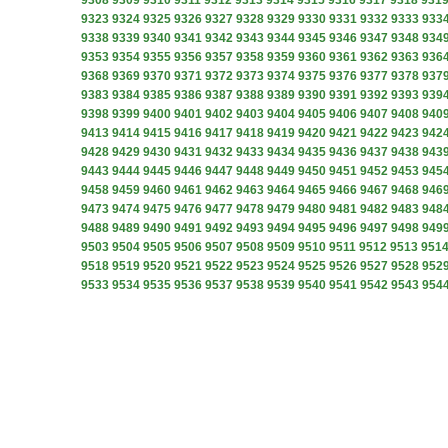
9308
9309
9310
9311
9312
9313
9314
9315
9316
9317
9318
931
9323
9324
9325
9326
9327
9328
9329
9330
9331
9332
9333
933
9338
9339
9340
9341
9342
9343
9344
9345
9346
9347
9348
934
9353
9354
9355
9356
9357
9358
9359
9360
9361
9362
9363
936
9368
9369
9370
9371
9372
9373
9374
9375
9376
9377
9378
937
9383
9384
9385
9386
9387
9388
9389
9390
9391
9392
9393
939
9398
9399
9400
9401
9402
9403
9404
9405
9406
9407
9408
940
9413
9414
9415
9416
9417
9418
9419
9420
9421
9422
9423
942
9428
9429
9430
9431
9432
9433
9434
9435
9436
9437
9438
943
9443
9444
9445
9446
9447
9448
9449
9450
9451
9452
9453
945
9458
9459
9460
9461
9462
9463
9464
9465
9466
9467
9468
946
9473
9474
9475
9476
9477
9478
9479
9480
9481
9482
9483
948
9488
9489
9490
9491
9492
9493
9494
9495
9496
9497
9498
949
9503
9504
9505
9506
9507
9508
9509
9510
9511
9512
9513
951
9518
9519
9520
9521
9522
9523
9524
9525
9526
9527
9528
952
9533
9534
9535
9536
9537
9538
9539
9540
9541
9542
9543
954