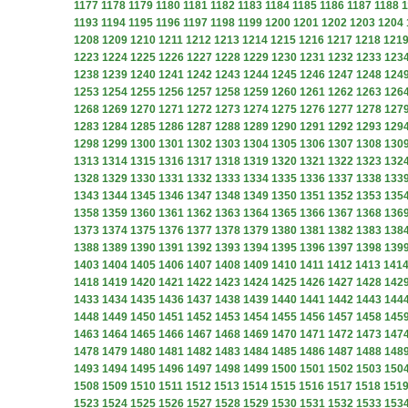
1177
1178
1179
1180
1181
1182
1183
1184
1185
1186
1187
1188
1
1193
1194
1195
1196
1197
1198
1199
1200
1201
1202
1203
1204
1208
1209
1210
1211
1212
1213
1214
1215
1216
1217
1218
121
1223
1224
1225
1226
1227
1228
1229
1230
1231
1232
1233
123
1238
1239
1240
1241
1242
1243
1244
1245
1246
1247
1248
124
1253
1254
1255
1256
1257
1258
1259
1260
1261
1262
1263
126
1268
1269
1270
1271
1272
1273
1274
1275
1276
1277
1278
127
1283
1284
1285
1286
1287
1288
1289
1290
1291
1292
1293
129
1298
1299
1300
1301
1302
1303
1304
1305
1306
1307
1308
130
1313
1314
1315
1316
1317
1318
1319
1320
1321
1322
1323
132
1328
1329
1330
1331
1332
1333
1334
1335
1336
1337
1338
133
1343
1344
1345
1346
1347
1348
1349
1350
1351
1352
1353
135
1358
1359
1360
1361
1362
1363
1364
1365
1366
1367
1368
136
1373
1374
1375
1376
1377
1378
1379
1380
1381
1382
1383
138
1388
1389
1390
1391
1392
1393
1394
1395
1396
1397
1398
139
1403
1404
1405
1406
1407
1408
1409
1410
1411
1412
1413
141
1418
1419
1420
1421
1422
1423
1424
1425
1426
1427
1428
142
1433
1434
1435
1436
1437
1438
1439
1440
1441
1442
1443
144
1448
1449
1450
1451
1452
1453
1454
1455
1456
1457
1458
145
1463
1464
1465
1466
1467
1468
1469
1470
1471
1472
1473
147
1478
1479
1480
1481
1482
1483
1484
1485
1486
1487
1488
148
1493
1494
1495
1496
1497
1498
1499
1500
1501
1502
1503
150
1508
1509
1510
1511
1512
1513
1514
1515
1516
1517
1518
151
1523
1524
1525
1526
1527
1528
1529
1530
1531
1532
1533
153