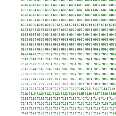
6833
6834
6835
6836
6837
6838
6839
6840
6841
6842
6843
684
6848
6849
6850
6851
6852
6853
6854
6855
6856
6857
6858
685
6863
6864
6865
6866
6867
6868
6869
6870
6871
6872
6873
687
6878
6879
6880
6881
6882
6883
6884
6885
6886
6887
6888
688
6893
6894
6895
6896
6897
6898
6899
6900
6901
6902
6903
690
6908
6909
6910
6911
6912
6913
6914
6915
6916
6917
6918
691
6923
6924
6925
6926
6927
6928
6929
6930
6931
6932
6933
693
6938
6939
6940
6941
6942
6943
6944
6945
6946
6947
6948
694
6953
6954
6955
6956
6957
6958
6959
6960
6961
6962
6963
696
6968
6969
6970
6971
6972
6973
6974
6975
6976
6977
6978
697
6983
6984
6985
6986
6987
6988
6989
6990
6991
6992
6993
699
6998
6999
7000
7001
7002
7003
7004
7005
7006
7007
7008
700
7013
7014
7015
7016
7017
7018
7019
7020
7021
7022
7023
702
7028
7029
7030
7031
7032
7033
7034
7035
7036
7037
7038
703
7043
7044
7045
7046
7047
7048
7049
7050
7051
7052
7053
705
7058
7059
7060
7061
7062
7063
7064
7065
7066
7067
7068
706
7073
7074
7075
7076
7077
7078
7079
7080
7081
7082
7083
708
7088
7089
7090
7091
7092
7093
7094
7095
7096
7097
7098
709
7103
7104
7105
7106
7107
7108
7109
7110
7111
7112
7113
7114
7118
7119
7120
7121
7122
7123
7124
7125
7126
7127
7128
7129
7133
7134
7135
7136
7137
7138
7139
7140
7141
7142
7143
714
7148
7149
7150
7151
7152
7153
7154
7155
7156
7157
7158
715
7163
7164
7165
7166
7167
7168
7169
7170
7171
7172
7173
717
7178
7179
7180
7181
7182
7183
7184
7185
7186
7187
7188
718