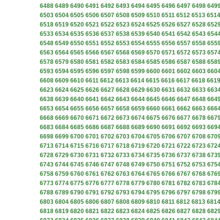
6488
6489
6490
6491
6492
6493
6494
6495
6496
6497
6498
649
6503
6504
6505
6506
6507
6508
6509
6510
6511
6512
6513
651
6518
6519
6520
6521
6522
6523
6524
6525
6526
6527
6528
652
6533
6534
6535
6536
6537
6538
6539
6540
6541
6542
6543
654
6548
6549
6550
6551
6552
6553
6554
6555
6556
6557
6558
655
6563
6564
6565
6566
6567
6568
6569
6570
6571
6572
6573
657
6578
6579
6580
6581
6582
6583
6584
6585
6586
6587
6588
658
6593
6594
6595
6596
6597
6598
6599
6600
6601
6602
6603
660
6608
6609
6610
6611
6612
6613
6614
6615
6616
6617
6618
661
6623
6624
6625
6626
6627
6628
6629
6630
6631
6632
6633
663
6638
6639
6640
6641
6642
6643
6644
6645
6646
6647
6648
664
6653
6654
6655
6656
6657
6658
6659
6660
6661
6662
6663
666
6668
6669
6670
6671
6672
6673
6674
6675
6676
6677
6678
667
6683
6684
6685
6686
6687
6688
6689
6690
6691
6692
6693
669
6698
6699
6700
6701
6702
6703
6704
6705
6706
6707
6708
670
6713
6714
6715
6716
6717
6718
6719
6720
6721
6722
6723
672
6728
6729
6730
6731
6732
6733
6734
6735
6736
6737
6738
673
6743
6744
6745
6746
6747
6748
6749
6750
6751
6752
6753
675
6758
6759
6760
6761
6762
6763
6764
6765
6766
6767
6768
676
6773
6774
6775
6776
6777
6778
6779
6780
6781
6782
6783
678
6788
6789
6790
6791
6792
6793
6794
6795
6796
6797
6798
679
6803
6804
6805
6806
6807
6808
6809
6810
6811
6812
6813
681
6818
6819
6820
6821
6822
6823
6824
6825
6826
6827
6828
682