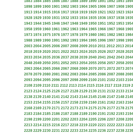
1883
1884
1885
1886
1887
1888
1889
1890
1891
1892
1893
189
1898
1899
1900
1901
1902
1903
1904
1905
1906
1907
1908
190
1913
1914
1915
1916
1917
1918
1919
1920
1921
1922
1923
192
1928
1929
1930
1931
1932
1933
1934
1935
1936
1937
1938
193
1943
1944
1945
1946
1947
1948
1949
1950
1951
1952
1953
195
1958
1959
1960
1961
1962
1963
1964
1965
1966
1967
1968
196
1973
1974
1975
1976
1977
1978
1979
1980
1981
1982
1983
198
1988
1989
1990
1991
1992
1993
1994
1995
1996
1997
1998
199
2003
2004
2005
2006
2007
2008
2009
2010
2011
2012
2013
201
2018
2019
2020
2021
2022
2023
2024
2025
2026
2027
2028
202
2033
2034
2035
2036
2037
2038
2039
2040
2041
2042
2043
204
2048
2049
2050
2051
2052
2053
2054
2055
2056
2057
2058
205
2063
2064
2065
2066
2067
2068
2069
2070
2071
2072
2073
207
2078
2079
2080
2081
2082
2083
2084
2085
2086
2087
2088
208
2093
2094
2095
2096
2097
2098
2099
2100
2101
2102
2103
210
2108
2109
2110
2111
2112
2113
2114
2115
2116
2117
2118
2119
2123
2124
2125
2126
2127
2128
2129
2130
2131
2132
2133
213
2138
2139
2140
2141
2142
2143
2144
2145
2146
2147
2148
214
2153
2154
2155
2156
2157
2158
2159
2160
2161
2162
2163
216
2168
2169
2170
2171
2172
2173
2174
2175
2176
2177
2178
217
2183
2184
2185
2186
2187
2188
2189
2190
2191
2192
2193
219
2198
2199
2200
2201
2202
2203
2204
2205
2206
2207
2208
220
2213
2214
2215
2216
2217
2218
2219
2220
2221
2222
2223
222
2228
2229
2230
2231
2232
2233
2234
2235
2236
2237
2238
223