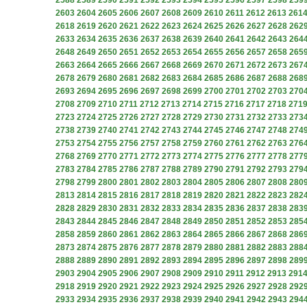
2588
2589
2590
2591
2592
2593
2594
2595
2596
2597
2598
259
2603
2604
2605
2606
2607
2608
2609
2610
2611
2612
2613
261
2618
2619
2620
2621
2622
2623
2624
2625
2626
2627
2628
262
2633
2634
2635
2636
2637
2638
2639
2640
2641
2642
2643
264
2648
2649
2650
2651
2652
2653
2654
2655
2656
2657
2658
265
2663
2664
2665
2666
2667
2668
2669
2670
2671
2672
2673
267
2678
2679
2680
2681
2682
2683
2684
2685
2686
2687
2688
268
2693
2694
2695
2696
2697
2698
2699
2700
2701
2702
2703
270
2708
2709
2710
2711
2712
2713
2714
2715
2716
2717
2718
271
2723
2724
2725
2726
2727
2728
2729
2730
2731
2732
2733
273
2738
2739
2740
2741
2742
2743
2744
2745
2746
2747
2748
274
2753
2754
2755
2756
2757
2758
2759
2760
2761
2762
2763
276
2768
2769
2770
2771
2772
2773
2774
2775
2776
2777
2778
277
2783
2784
2785
2786
2787
2788
2789
2790
2791
2792
2793
279
2798
2799
2800
2801
2802
2803
2804
2805
2806
2807
2808
280
2813
2814
2815
2816
2817
2818
2819
2820
2821
2822
2823
282
2828
2829
2830
2831
2832
2833
2834
2835
2836
2837
2838
283
2843
2844
2845
2846
2847
2848
2849
2850
2851
2852
2853
285
2858
2859
2860
2861
2862
2863
2864
2865
2866
2867
2868
286
2873
2874
2875
2876
2877
2878
2879
2880
2881
2882
2883
288
2888
2889
2890
2891
2892
2893
2894
2895
2896
2897
2898
289
2903
2904
2905
2906
2907
2908
2909
2910
2911
2912
2913
291
2918
2919
2920
2921
2922
2923
2924
2925
2926
2927
2928
292
2933
2934
2935
2936
2937
2938
2939
2940
2941
2942
2943
294