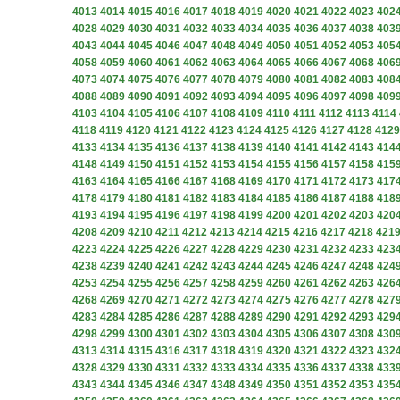
4013
4014
4015
4016
4017
4018
4019
4020
4021
4022
4023
402
4028
4029
4030
4031
4032
4033
4034
4035
4036
4037
4038
403
4043
4044
4045
4046
4047
4048
4049
4050
4051
4052
4053
405
4058
4059
4060
4061
4062
4063
4064
4065
4066
4067
4068
406
4073
4074
4075
4076
4077
4078
4079
4080
4081
4082
4083
408
4088
4089
4090
4091
4092
4093
4094
4095
4096
4097
4098
409
4103
4104
4105
4106
4107
4108
4109
4110
4111
4112
4113
4114
4118
4119
4120
4121
4122
4123
4124
4125
4126
4127
4128
4129
4133
4134
4135
4136
4137
4138
4139
4140
4141
4142
4143
414
4148
4149
4150
4151
4152
4153
4154
4155
4156
4157
4158
415
4163
4164
4165
4166
4167
4168
4169
4170
4171
4172
4173
417
4178
4179
4180
4181
4182
4183
4184
4185
4186
4187
4188
418
4193
4194
4195
4196
4197
4198
4199
4200
4201
4202
4203
420
4208
4209
4210
4211
4212
4213
4214
4215
4216
4217
4218
421
4223
4224
4225
4226
4227
4228
4229
4230
4231
4232
4233
423
4238
4239
4240
4241
4242
4243
4244
4245
4246
4247
4248
424
4253
4254
4255
4256
4257
4258
4259
4260
4261
4262
4263
426
4268
4269
4270
4271
4272
4273
4274
4275
4276
4277
4278
427
4283
4284
4285
4286
4287
4288
4289
4290
4291
4292
4293
429
4298
4299
4300
4301
4302
4303
4304
4305
4306
4307
4308
430
4313
4314
4315
4316
4317
4318
4319
4320
4321
4322
4323
432
4328
4329
4330
4331
4332
4333
4334
4335
4336
4337
4338
433
4343
4344
4345
4346
4347
4348
4349
4350
4351
4352
4353
435