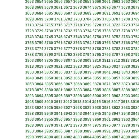
3653
3654
3655
3656
3657
3658
3659
3660
3661
3662
3663
366
3668
3669
3670
3671
3672
3673
3674
3675
3676
3677
3678
367
3683
3684
3685
3686
3687
3688
3689
3690
3691
3692
3693
369
3698
3699
3700
3701
3702
3703
3704
3705
3706
3707
3708
370
3713
3714
3715
3716
3717
3718
3719
3720
3721
3722
3723
372
3728
3729
3730
3731
3732
3733
3734
3735
3736
3737
3738
373
3743
3744
3745
3746
3747
3748
3749
3750
3751
3752
3753
375
3758
3759
3760
3761
3762
3763
3764
3765
3766
3767
3768
376
3773
3774
3775
3776
3777
3778
3779
3780
3781
3782
3783
378
3788
3789
3790
3791
3792
3793
3794
3795
3796
3797
3798
379
3803
3804
3805
3806
3807
3808
3809
3810
3811
3812
3813
381
3818
3819
3820
3821
3822
3823
3824
3825
3826
3827
3828
382
3833
3834
3835
3836
3837
3838
3839
3840
3841
3842
3843
384
3848
3849
3850
3851
3852
3853
3854
3855
3856
3857
3858
385
3863
3864
3865
3866
3867
3868
3869
3870
3871
3872
3873
387
3878
3879
3880
3881
3882
3883
3884
3885
3886
3887
3888
388
3893
3894
3895
3896
3897
3898
3899
3900
3901
3902
3903
390
3908
3909
3910
3911
3912
3913
3914
3915
3916
3917
3918
391
3923
3924
3925
3926
3927
3928
3929
3930
3931
3932
3933
393
3938
3939
3940
3941
3942
3943
3944
3945
3946
3947
3948
394
3953
3954
3955
3956
3957
3958
3959
3960
3961
3962
3963
396
3968
3969
3970
3971
3972
3973
3974
3975
3976
3977
3978
397
3983
3984
3985
3986
3987
3988
3989
3990
3991
3992
3993
399
3998
3999
4000
4001
4002
4003
4004
4005
4006
4007
4008
400