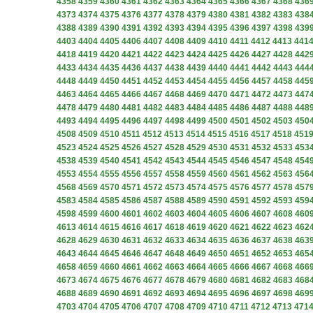
4358
4359
4360
4361
4362
4363
4364
4365
4366
4367
4368
436
4373
4374
4375
4376
4377
4378
4379
4380
4381
4382
4383
438
4388
4389
4390
4391
4392
4393
4394
4395
4396
4397
4398
439
4403
4404
4405
4406
4407
4408
4409
4410
4411
4412
4413
441
4418
4419
4420
4421
4422
4423
4424
4425
4426
4427
4428
442
4433
4434
4435
4436
4437
4438
4439
4440
4441
4442
4443
444
4448
4449
4450
4451
4452
4453
4454
4455
4456
4457
4458
445
4463
4464
4465
4466
4467
4468
4469
4470
4471
4472
4473
447
4478
4479
4480
4481
4482
4483
4484
4485
4486
4487
4488
448
4493
4494
4495
4496
4497
4498
4499
4500
4501
4502
4503
450
4508
4509
4510
4511
4512
4513
4514
4515
4516
4517
4518
451
4523
4524
4525
4526
4527
4528
4529
4530
4531
4532
4533
453
4538
4539
4540
4541
4542
4543
4544
4545
4546
4547
4548
454
4553
4554
4555
4556
4557
4558
4559
4560
4561
4562
4563
456
4568
4569
4570
4571
4572
4573
4574
4575
4576
4577
4578
457
4583
4584
4585
4586
4587
4588
4589
4590
4591
4592
4593
459
4598
4599
4600
4601
4602
4603
4604
4605
4606
4607
4608
460
4613
4614
4615
4616
4617
4618
4619
4620
4621
4622
4623
462
4628
4629
4630
4631
4632
4633
4634
4635
4636
4637
4638
463
4643
4644
4645
4646
4647
4648
4649
4650
4651
4652
4653
465
4658
4659
4660
4661
4662
4663
4664
4665
4666
4667
4668
466
4673
4674
4675
4676
4677
4678
4679
4680
4681
4682
4683
468
4688
4689
4690
4691
4692
4693
4694
4695
4696
4697
4698
469
4703
4704
4705
4706
4707
4708
4709
4710
4711
4712
4713
471