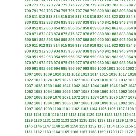
770
771
772
773
774
775
776
777
778
779
780
781
782
783
784
7
790
791
792
793
794
795
796
797
798
799
800
801
802
803
804
8
810
811
812
813
814
815
816
817
818
819
820
821
822
823
824
8
830
831
832
833
834
835
836
837
838
839
840
841
842
843
844
8
850
851
852
853
854
855
856
857
858
859
860
861
862
863
864
8
870
871
872
873
874
875
876
877
878
879
880
881
882
883
884
8
890
891
892
893
894
895
896
897
898
899
900
901
902
903
904
9
910
911
912
913
914
915
916
917
918
919
920
921
922
923
924
9
930
931
932
933
934
935
936
937
938
939
940
941
942
943
944
9
950
951
952
953
954
955
956
957
958
959
960
961
962
963
964
9
970
971
972
973
974
975
976
977
978
979
980
981
982
983
984
9
990
991
992
993
994
995
996
997
998
999
1000
1001
1002
1003
1007
1008
1009
1010
1011
1012
1013
1014
1015
1016
1017
101
1022
1023
1024
1025
1026
1027
1028
1029
1030
1031
1032
103
1037
1038
1039
1040
1041
1042
1043
1044
1045
1046
1047
104
1052
1053
1054
1055
1056
1057
1058
1059
1060
1061
1062
106
1067
1068
1069
1070
1071
1072
1073
1074
1075
1076
1077
107
1082
1083
1084
1085
1086
1087
1088
1089
1090
1091
1092
109
1097
1098
1099
1100
1101
1102
1103
1104
1105
1106
1107
1108
1113
1114
1115
1116
1117
1118
1119
1120
1121
1122
1123
1124
11
1129
1130
1131
1132
1133
1134
1135
1136
1137
1138
1139
1140
1
1145
1146
1147
1148
1149
1150
1151
1152
1153
1154
1155
1156
1
1161
1162
1163
1164
1165
1166
1167
1168
1169
1170
1171
1172
1