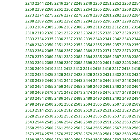
2243
2244
2245
2246
2247
2248
2249
2250
2251
2252
2253
225
2258
2259
2260
2261
2262
2263
2264
2265
2266
2267
2268
226
2273
2274
2275
2276
2277
2278
2279
2280
2281
2282
2283
228
2288
2289
2290
2291
2292
2293
2294
2295
2296
2297
2298
229
2303
2304
2305
2306
2307
2308
2309
2310
2311
2312
2313
231
2318
2319
2320
2321
2322
2323
2324
2325
2326
2327
2328
232
2333
2334
2335
2336
2337
2338
2339
2340
2341
2342
2343
234
2348
2349
2350
2351
2352
2353
2354
2355
2356
2357
2358
235
2363
2364
2365
2366
2367
2368
2369
2370
2371
2372
2373
237
2378
2379
2380
2381
2382
2383
2384
2385
2386
2387
2388
238
2393
2394
2395
2396
2397
2398
2399
2400
2401
2402
2403
240
2408
2409
2410
2411
2412
2413
2414
2415
2416
2417
2418
241
2423
2424
2425
2426
2427
2428
2429
2430
2431
2432
2433
243
2438
2439
2440
2441
2442
2443
2444
2445
2446
2447
2448
244
2453
2454
2455
2456
2457
2458
2459
2460
2461
2462
2463
246
2468
2469
2470
2471
2472
2473
2474
2475
2476
2477
2478
247
2483
2484
2485
2486
2487
2488
2489
2490
2491
2492
2493
249
2498
2499
2500
2501
2502
2503
2504
2505
2506
2507
2508
250
2513
2514
2515
2516
2517
2518
2519
2520
2521
2522
2523
252
2528
2529
2530
2531
2532
2533
2534
2535
2536
2537
2538
253
2543
2544
2545
2546
2547
2548
2549
2550
2551
2552
2553
255
2558
2559
2560
2561
2562
2563
2564
2565
2566
2567
2568
256
2573
2574
2575
2576
2577
2578
2579
2580
2581
2582
2583
258