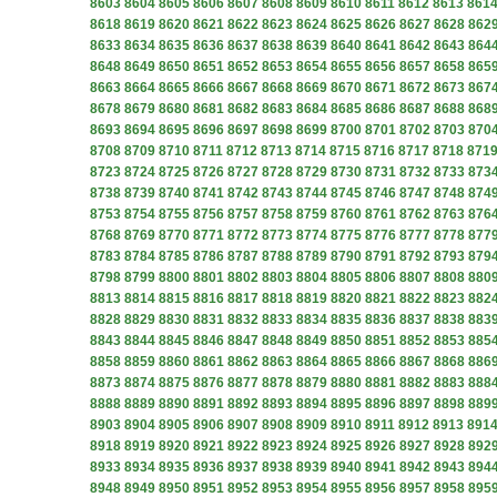
8603
8604
8605
8606
8607
8608
8609
8610
8611
8612
8613
861
8618
8619
8620
8621
8622
8623
8624
8625
8626
8627
8628
862
8633
8634
8635
8636
8637
8638
8639
8640
8641
8642
8643
864
8648
8649
8650
8651
8652
8653
8654
8655
8656
8657
8658
865
8663
8664
8665
8666
8667
8668
8669
8670
8671
8672
8673
867
8678
8679
8680
8681
8682
8683
8684
8685
8686
8687
8688
868
8693
8694
8695
8696
8697
8698
8699
8700
8701
8702
8703
870
8708
8709
8710
8711
8712
8713
8714
8715
8716
8717
8718
871
8723
8724
8725
8726
8727
8728
8729
8730
8731
8732
8733
873
8738
8739
8740
8741
8742
8743
8744
8745
8746
8747
8748
874
8753
8754
8755
8756
8757
8758
8759
8760
8761
8762
8763
876
8768
8769
8770
8771
8772
8773
8774
8775
8776
8777
8778
877
8783
8784
8785
8786
8787
8788
8789
8790
8791
8792
8793
879
8798
8799
8800
8801
8802
8803
8804
8805
8806
8807
8808
880
8813
8814
8815
8816
8817
8818
8819
8820
8821
8822
8823
882
8828
8829
8830
8831
8832
8833
8834
8835
8836
8837
8838
883
8843
8844
8845
8846
8847
8848
8849
8850
8851
8852
8853
885
8858
8859
8860
8861
8862
8863
8864
8865
8866
8867
8868
886
8873
8874
8875
8876
8877
8878
8879
8880
8881
8882
8883
888
8888
8889
8890
8891
8892
8893
8894
8895
8896
8897
8898
889
8903
8904
8905
8906
8907
8908
8909
8910
8911
8912
8913
891
8918
8919
8920
8921
8922
8923
8924
8925
8926
8927
8928
892
8933
8934
8935
8936
8937
8938
8939
8940
8941
8942
8943
894
8948
8949
8950
8951
8952
8953
8954
8955
8956
8957
8958
895