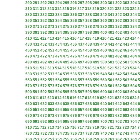
290
291
292
293
294
295
296
297
298
299
300
301
302
303
304
3
310
311
312
313
314
315
316
317
318
319
320
321
322
323
324
3
330
331
332
333
334
335
336
337
338
339
340
341
342
343
344
3
350
351
352
353
354
355
356
357
358
359
360
361
362
363
364
3
370
371
372
373
374
375
376
377
378
379
380
381
382
383
384
3
390
391
392
393
394
395
396
397
398
399
400
401
402
403
404
4
410
411
412
413
414
415
416
417
418
419
420
421
422
423
424
4
430
431
432
433
434
435
436
437
438
439
440
441
442
443
444
4
450
451
452
453
454
455
456
457
458
459
460
461
462
463
464
4
470
471
472
473
474
475
476
477
478
479
480
481
482
483
484
4
490
491
492
493
494
495
496
497
498
499
500
501
502
503
504
5
510
511
512
513
514
515
516
517
518
519
520
521
522
523
524
5
530
531
532
533
534
535
536
537
538
539
540
541
542
543
544
5
550
551
552
553
554
555
556
557
558
559
560
561
562
563
564
5
570
571
572
573
574
575
576
577
578
579
580
581
582
583
584
5
590
591
592
593
594
595
596
597
598
599
600
601
602
603
604
6
610
611
612
613
614
615
616
617
618
619
620
621
622
623
624
6
630
631
632
633
634
635
636
637
638
639
640
641
642
643
644
6
650
651
652
653
654
655
656
657
658
659
660
661
662
663
664
6
670
671
672
673
674
675
676
677
678
679
680
681
682
683
684
6
690
691
692
693
694
695
696
697
698
699
700
701
702
703
704
7
710
711
712
713
714
715
716
717
718
719
720
721
722
723
724
7
730
731
732
733
734
735
736
737
738
739
740
741
742
743
744
7
750
751
752
753
754
755
756
757
758
759
760
761
762
763
764
7