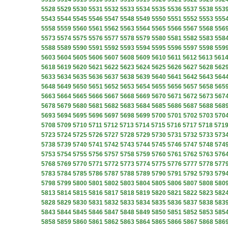
5528
5529
5530
5531
5532
5533
5534
5535
5536
5537
5538
553
5543
5544
5545
5546
5547
5548
5549
5550
5551
5552
5553
555
5558
5559
5560
5561
5562
5563
5564
5565
5566
5567
5568
556
5573
5574
5575
5576
5577
5578
5579
5580
5581
5582
5583
558
5588
5589
5590
5591
5592
5593
5594
5595
5596
5597
5598
559
5603
5604
5605
5606
5607
5608
5609
5610
5611
5612
5613
561
5618
5619
5620
5621
5622
5623
5624
5625
5626
5627
5628
562
5633
5634
5635
5636
5637
5638
5639
5640
5641
5642
5643
564
5648
5649
5650
5651
5652
5653
5654
5655
5656
5657
5658
565
5663
5664
5665
5666
5667
5668
5669
5670
5671
5672
5673
567
5678
5679
5680
5681
5682
5683
5684
5685
5686
5687
5688
568
5693
5694
5695
5696
5697
5698
5699
5700
5701
5702
5703
570
5708
5709
5710
5711
5712
5713
5714
5715
5716
5717
5718
571
5723
5724
5725
5726
5727
5728
5729
5730
5731
5732
5733
573
5738
5739
5740
5741
5742
5743
5744
5745
5746
5747
5748
574
5753
5754
5755
5756
5757
5758
5759
5760
5761
5762
5763
576
5768
5769
5770
5771
5772
5773
5774
5775
5776
5777
5778
577
5783
5784
5785
5786
5787
5788
5789
5790
5791
5792
5793
579
5798
5799
5800
5801
5802
5803
5804
5805
5806
5807
5808
580
5813
5814
5815
5816
5817
5818
5819
5820
5821
5822
5823
582
5828
5829
5830
5831
5832
5833
5834
5835
5836
5837
5838
583
5843
5844
5845
5846
5847
5848
5849
5850
5851
5852
5853
585
5858
5859
5860
5861
5862
5863
5864
5865
5866
5867
5868
586