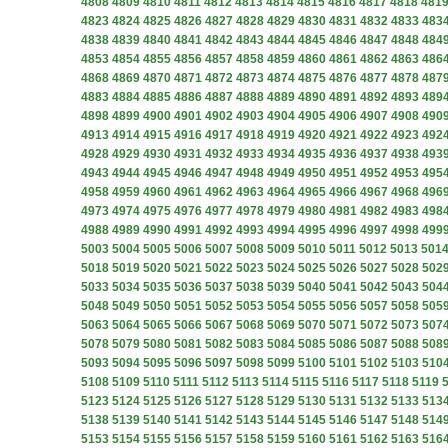
4808
4809
4810
4811
4812
4813
4814
4815
4816
4817
4818
481
4823
4824
4825
4826
4827
4828
4829
4830
4831
4832
4833
483
4838
4839
4840
4841
4842
4843
4844
4845
4846
4847
4848
484
4853
4854
4855
4856
4857
4858
4859
4860
4861
4862
4863
486
4868
4869
4870
4871
4872
4873
4874
4875
4876
4877
4878
487
4883
4884
4885
4886
4887
4888
4889
4890
4891
4892
4893
489
4898
4899
4900
4901
4902
4903
4904
4905
4906
4907
4908
490
4913
4914
4915
4916
4917
4918
4919
4920
4921
4922
4923
492
4928
4929
4930
4931
4932
4933
4934
4935
4936
4937
4938
493
4943
4944
4945
4946
4947
4948
4949
4950
4951
4952
4953
495
4958
4959
4960
4961
4962
4963
4964
4965
4966
4967
4968
496
4973
4974
4975
4976
4977
4978
4979
4980
4981
4982
4983
498
4988
4989
4990
4991
4992
4993
4994
4995
4996
4997
4998
499
5003
5004
5005
5006
5007
5008
5009
5010
5011
5012
5013
501
5018
5019
5020
5021
5022
5023
5024
5025
5026
5027
5028
502
5033
5034
5035
5036
5037
5038
5039
5040
5041
5042
5043
504
5048
5049
5050
5051
5052
5053
5054
5055
5056
5057
5058
505
5063
5064
5065
5066
5067
5068
5069
5070
5071
5072
5073
507
5078
5079
5080
5081
5082
5083
5084
5085
5086
5087
5088
508
5093
5094
5095
5096
5097
5098
5099
5100
5101
5102
5103
510
5108
5109
5110
5111
5112
5113
5114
5115
5116
5117
5118
5119
5123
5124
5125
5126
5127
5128
5129
5130
5131
5132
5133
513
5138
5139
5140
5141
5142
5143
5144
5145
5146
5147
5148
514
5153
5154
5155
5156
5157
5158
5159
5160
5161
5162
5163
516