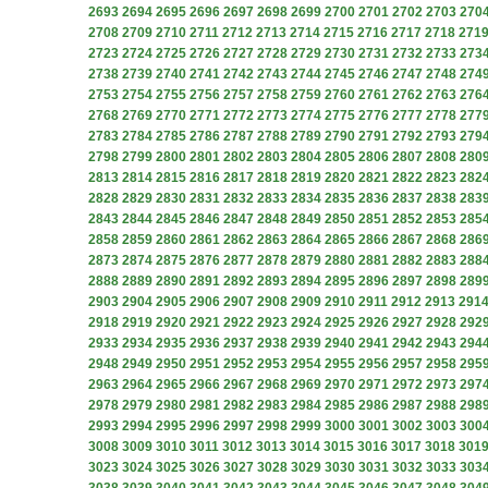
2693
2694
2695
2696
2697
2698
2699
2700
2701
2702
2703
270
2708
2709
2710
2711
2712
2713
2714
2715
2716
2717
2718
271
2723
2724
2725
2726
2727
2728
2729
2730
2731
2732
2733
273
2738
2739
2740
2741
2742
2743
2744
2745
2746
2747
2748
274
2753
2754
2755
2756
2757
2758
2759
2760
2761
2762
2763
276
2768
2769
2770
2771
2772
2773
2774
2775
2776
2777
2778
277
2783
2784
2785
2786
2787
2788
2789
2790
2791
2792
2793
279
2798
2799
2800
2801
2802
2803
2804
2805
2806
2807
2808
280
2813
2814
2815
2816
2817
2818
2819
2820
2821
2822
2823
282
2828
2829
2830
2831
2832
2833
2834
2835
2836
2837
2838
283
2843
2844
2845
2846
2847
2848
2849
2850
2851
2852
2853
285
2858
2859
2860
2861
2862
2863
2864
2865
2866
2867
2868
286
2873
2874
2875
2876
2877
2878
2879
2880
2881
2882
2883
288
2888
2889
2890
2891
2892
2893
2894
2895
2896
2897
2898
289
2903
2904
2905
2906
2907
2908
2909
2910
2911
2912
2913
291
2918
2919
2920
2921
2922
2923
2924
2925
2926
2927
2928
292
2933
2934
2935
2936
2937
2938
2939
2940
2941
2942
2943
294
2948
2949
2950
2951
2952
2953
2954
2955
2956
2957
2958
295
2963
2964
2965
2966
2967
2968
2969
2970
2971
2972
2973
297
2978
2979
2980
2981
2982
2983
2984
2985
2986
2987
2988
298
2993
2994
2995
2996
2997
2998
2999
3000
3001
3002
3003
300
3008
3009
3010
3011
3012
3013
3014
3015
3016
3017
3018
301
3023
3024
3025
3026
3027
3028
3029
3030
3031
3032
3033
303