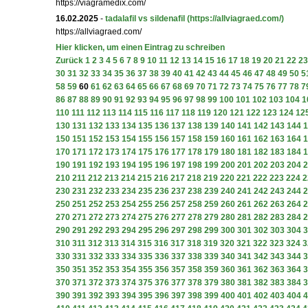
https://viagramedix.com/
16.02.2025
-
tadalafil vs sildenafil
(https://allviagraed.com/)
https://allviagraed.com/
Hier klicken, um einen Eintrag zu schreiben
Zurück
1
2
3
4
5
6
7
8
9
10
11
12
13
14
15
16
17
18
19
20
21
22
23
30
31
32
33
34
35
36
37
38
39
40
41
42
43
44
45
46
47
48
49
50
5
58
59
60
61
62
63
64
65
66
67
68
69
70
71
72
73
74
75
76
77
78
7
86
87
88
89
90
91
92
93
94
95
96
97
98
99
100
101
102
103
104
1
110
111
112
113
114
115
116
117
118
119
120
121
122
123
124
12
130
131
132
133
134
135
136
137
138
139
140
141
142
143
144
1
150
151
152
153
154
155
156
157
158
159
160
161
162
163
164
1
170
171
172
173
174
175
176
177
178
179
180
181
182
183
184
1
190
191
192
193
194
195
196
197
198
199
200
201
202
203
204
2
210
211
212
213
214
215
216
217
218
219
220
221
222
223
224
2
230
231
232
233
234
235
236
237
238
239
240
241
242
243
244
2
250
251
252
253
254
255
256
257
258
259
260
261
262
263
264
2
270
271
272
273
274
275
276
277
278
279
280
281
282
283
284
2
290
291
292
293
294
295
296
297
298
299
300
301
302
303
304
3
310
311
312
313
314
315
316
317
318
319
320
321
322
323
324
3
330
331
332
333
334
335
336
337
338
339
340
341
342
343
344
3
350
351
352
353
354
355
356
357
358
359
360
361
362
363
364
3
370
371
372
373
374
375
376
377
378
379
380
381
382
383
384
3
390
391
392
393
394
395
396
397
398
399
400
401
402
403
404
4