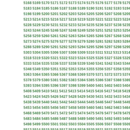
5168
5169
5170
5171
5172
5173
5174
5175
5176
5177
5178
517
5183
5184
5185
5186
5187
5188
5189
5190
5191
5192
5193
519
5198
5199
5200
5201
5202
5203
5204
5205
5206
5207
5208
520
5213
5214
5215
5216
5217
5218
5219
5220
5221
5222
5223
522
5228
5229
5230
5231
5232
5233
5234
5235
5236
5237
5238
523
5243
5244
5245
5246
5247
5248
5249
5250
5251
5252
5253
525
5258
5259
5260
5261
5262
5263
5264
5265
5266
5267
5268
526
5273
5274
5275
5276
5277
5278
5279
5280
5281
5282
5283
528
5288
5289
5290
5291
5292
5293
5294
5295
5296
5297
5298
529
5303
5304
5305
5306
5307
5308
5309
5310
5311
5312
5313
531
5318
5319
5320
5321
5322
5323
5324
5325
5326
5327
5328
532
5333
5334
5335
5336
5337
5338
5339
5340
5341
5342
5343
534
5348
5349
5350
5351
5352
5353
5354
5355
5356
5357
5358
535
5363
5364
5365
5366
5367
5368
5369
5370
5371
5372
5373
537
5378
5379
5380
5381
5382
5383
5384
5385
5386
5387
5388
538
5393
5394
5395
5396
5397
5398
5399
5400
5401
5402
5403
540
5408
5409
5410
5411
5412
5413
5414
5415
5416
5417
5418
541
5423
5424
5425
5426
5427
5428
5429
5430
5431
5432
5433
543
5438
5439
5440
5441
5442
5443
5444
5445
5446
5447
5448
544
5453
5454
5455
5456
5457
5458
5459
5460
5461
5462
5463
546
5468
5469
5470
5471
5472
5473
5474
5475
5476
5477
5478
547
5483
5484
5485
5486
5487
5488
5489
5490
5491
5492
5493
549
5498
5499
5500
5501
5502
5503
5504
5505
5506
5507
5508
550
5513
5514
5515
5516
5517
5518
5519
5520
5521
5522
5523
552