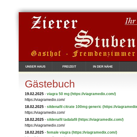
UNSER HAUS
FREIZEIT
IN DER NÄHE
Gästebuch
19.02.2025
-
viagra 50 mg
(https://viagramedix.com/)
https://viagramedix.com/
18.02.2025
-
sildenafil citrate 100mg generic
(https://viagramedi
https://viagramedix.com/
18.02.2025
-
sildenafil tadalafil
(https://viagramedix.com/)
https://viagramedix.com/
18.02.2025
-
female viagra
(https://viagramedix.com/)