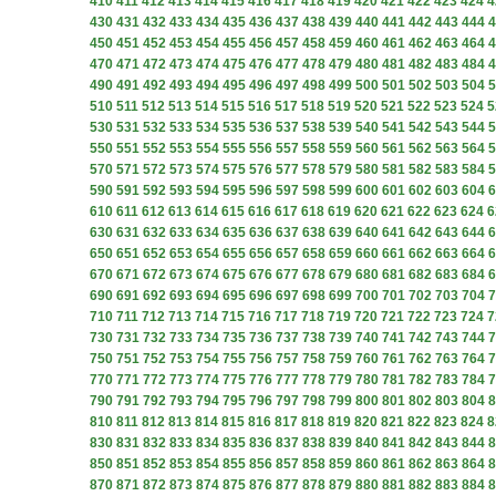
410
411
412
413
414
415
416
417
418
419
420
421
422
423
424
4
430
431
432
433
434
435
436
437
438
439
440
441
442
443
444
4
450
451
452
453
454
455
456
457
458
459
460
461
462
463
464
4
470
471
472
473
474
475
476
477
478
479
480
481
482
483
484
4
490
491
492
493
494
495
496
497
498
499
500
501
502
503
504
5
510
511
512
513
514
515
516
517
518
519
520
521
522
523
524
5
530
531
532
533
534
535
536
537
538
539
540
541
542
543
544
5
550
551
552
553
554
555
556
557
558
559
560
561
562
563
564
5
570
571
572
573
574
575
576
577
578
579
580
581
582
583
584
5
590
591
592
593
594
595
596
597
598
599
600
601
602
603
604
6
610
611
612
613
614
615
616
617
618
619
620
621
622
623
624
6
630
631
632
633
634
635
636
637
638
639
640
641
642
643
644
6
650
651
652
653
654
655
656
657
658
659
660
661
662
663
664
6
670
671
672
673
674
675
676
677
678
679
680
681
682
683
684
6
690
691
692
693
694
695
696
697
698
699
700
701
702
703
704
7
710
711
712
713
714
715
716
717
718
719
720
721
722
723
724
7
730
731
732
733
734
735
736
737
738
739
740
741
742
743
744
7
750
751
752
753
754
755
756
757
758
759
760
761
762
763
764
7
770
771
772
773
774
775
776
777
778
779
780
781
782
783
784
7
790
791
792
793
794
795
796
797
798
799
800
801
802
803
804
8
810
811
812
813
814
815
816
817
818
819
820
821
822
823
824
8
830
831
832
833
834
835
836
837
838
839
840
841
842
843
844
8
850
851
852
853
854
855
856
857
858
859
860
861
862
863
864
8
870
871
872
873
874
875
876
877
878
879
880
881
882
883
884
8