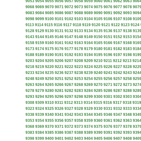
9053
9054
9055
9056
9057
9058
9059
9060
9061
9062
9063
906
9068
9069
9070
9071
9072
9073
9074
9075
9076
9077
9078
907
9083
9084
9085
9086
9087
9088
9089
9090
9091
9092
9093
909
9098
9099
9100
9101
9102
9103
9104
9105
9106
9107
9108
910
9113
9114
9115
9116
9117
9118
9119
9120
9121
9122
9123
9124
9128
9129
9130
9131
9132
9133
9134
9135
9136
9137
9138
913
9143
9144
9145
9146
9147
9148
9149
9150
9151
9152
9153
915
9158
9159
9160
9161
9162
9163
9164
9165
9166
9167
9168
916
9173
9174
9175
9176
9177
9178
9179
9180
9181
9182
9183
918
9188
9189
9190
9191
9192
9193
9194
9195
9196
9197
9198
919
9203
9204
9205
9206
9207
9208
9209
9210
9211
9212
9213
921
9218
9219
9220
9221
9222
9223
9224
9225
9226
9227
9228
922
9233
9234
9235
9236
9237
9238
9239
9240
9241
9242
9243
924
9248
9249
9250
9251
9252
9253
9254
9255
9256
9257
9258
925
9263
9264
9265
9266
9267
9268
9269
9270
9271
9272
9273
927
9278
9279
9280
9281
9282
9283
9284
9285
9286
9287
9288
928
9293
9294
9295
9296
9297
9298
9299
9300
9301
9302
9303
930
9308
9309
9310
9311
9312
9313
9314
9315
9316
9317
9318
931
9323
9324
9325
9326
9327
9328
9329
9330
9331
9332
9333
933
9338
9339
9340
9341
9342
9343
9344
9345
9346
9347
9348
934
9353
9354
9355
9356
9357
9358
9359
9360
9361
9362
9363
936
9368
9369
9370
9371
9372
9373
9374
9375
9376
9377
9378
937
9383
9384
9385
9386
9387
9388
9389
9390
9391
9392
9393
939
9398
9399
9400
9401
9402
9403
9404
9405
9406
9407
9408
940