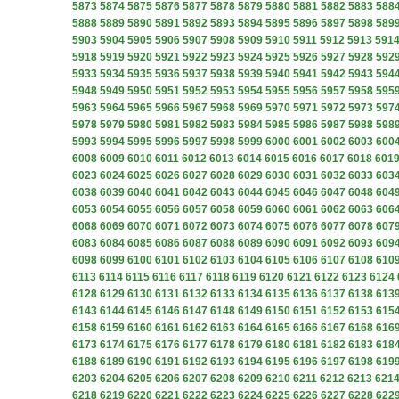
5873
5874
5875
5876
5877
5878
5879
5880
5881
5882
5883
588
5888
5889
5890
5891
5892
5893
5894
5895
5896
5897
5898
589
5903
5904
5905
5906
5907
5908
5909
5910
5911
5912
5913
591
5918
5919
5920
5921
5922
5923
5924
5925
5926
5927
5928
592
5933
5934
5935
5936
5937
5938
5939
5940
5941
5942
5943
594
5948
5949
5950
5951
5952
5953
5954
5955
5956
5957
5958
595
5963
5964
5965
5966
5967
5968
5969
5970
5971
5972
5973
597
5978
5979
5980
5981
5982
5983
5984
5985
5986
5987
5988
598
5993
5994
5995
5996
5997
5998
5999
6000
6001
6002
6003
600
6008
6009
6010
6011
6012
6013
6014
6015
6016
6017
6018
601
6023
6024
6025
6026
6027
6028
6029
6030
6031
6032
6033
603
6038
6039
6040
6041
6042
6043
6044
6045
6046
6047
6048
604
6053
6054
6055
6056
6057
6058
6059
6060
6061
6062
6063
606
6068
6069
6070
6071
6072
6073
6074
6075
6076
6077
6078
607
6083
6084
6085
6086
6087
6088
6089
6090
6091
6092
6093
609
6098
6099
6100
6101
6102
6103
6104
6105
6106
6107
6108
610
6113
6114
6115
6116
6117
6118
6119
6120
6121
6122
6123
6124
6128
6129
6130
6131
6132
6133
6134
6135
6136
6137
6138
613
6143
6144
6145
6146
6147
6148
6149
6150
6151
6152
6153
615
6158
6159
6160
6161
6162
6163
6164
6165
6166
6167
6168
616
6173
6174
6175
6176
6177
6178
6179
6180
6181
6182
6183
618
6188
6189
6190
6191
6192
6193
6194
6195
6196
6197
6198
619
6203
6204
6205
6206
6207
6208
6209
6210
6211
6212
6213
621
6218
6219
6220
6221
6222
6223
6224
6225
6226
6227
6228
622