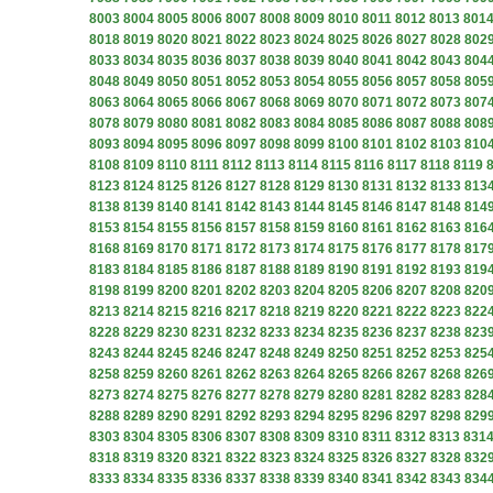
8003
8004
8005
8006
8007
8008
8009
8010
8011
8012
8013
801
8018
8019
8020
8021
8022
8023
8024
8025
8026
8027
8028
802
8033
8034
8035
8036
8037
8038
8039
8040
8041
8042
8043
804
8048
8049
8050
8051
8052
8053
8054
8055
8056
8057
8058
805
8063
8064
8065
8066
8067
8068
8069
8070
8071
8072
8073
807
8078
8079
8080
8081
8082
8083
8084
8085
8086
8087
8088
808
8093
8094
8095
8096
8097
8098
8099
8100
8101
8102
8103
810
8108
8109
8110
8111
8112
8113
8114
8115
8116
8117
8118
8119
8123
8124
8125
8126
8127
8128
8129
8130
8131
8132
8133
813
8138
8139
8140
8141
8142
8143
8144
8145
8146
8147
8148
814
8153
8154
8155
8156
8157
8158
8159
8160
8161
8162
8163
816
8168
8169
8170
8171
8172
8173
8174
8175
8176
8177
8178
817
8183
8184
8185
8186
8187
8188
8189
8190
8191
8192
8193
819
8198
8199
8200
8201
8202
8203
8204
8205
8206
8207
8208
820
8213
8214
8215
8216
8217
8218
8219
8220
8221
8222
8223
822
8228
8229
8230
8231
8232
8233
8234
8235
8236
8237
8238
823
8243
8244
8245
8246
8247
8248
8249
8250
8251
8252
8253
825
8258
8259
8260
8261
8262
8263
8264
8265
8266
8267
8268
826
8273
8274
8275
8276
8277
8278
8279
8280
8281
8282
8283
828
8288
8289
8290
8291
8292
8293
8294
8295
8296
8297
8298
829
8303
8304
8305
8306
8307
8308
8309
8310
8311
8312
8313
831
8318
8319
8320
8321
8322
8323
8324
8325
8326
8327
8328
832
8333
8334
8335
8336
8337
8338
8339
8340
8341
8342
8343
834