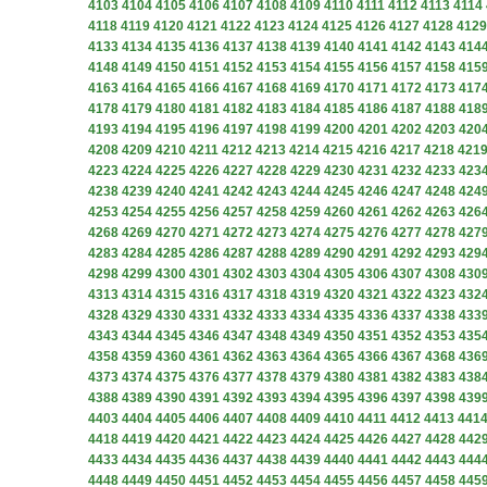
4103
4104
4105
4106
4107
4108
4109
4110
4111
4112
4113
4114
4118
4119
4120
4121
4122
4123
4124
4125
4126
4127
4128
4129
4133
4134
4135
4136
4137
4138
4139
4140
4141
4142
4143
414
4148
4149
4150
4151
4152
4153
4154
4155
4156
4157
4158
415
4163
4164
4165
4166
4167
4168
4169
4170
4171
4172
4173
417
4178
4179
4180
4181
4182
4183
4184
4185
4186
4187
4188
418
4193
4194
4195
4196
4197
4198
4199
4200
4201
4202
4203
420
4208
4209
4210
4211
4212
4213
4214
4215
4216
4217
4218
421
4223
4224
4225
4226
4227
4228
4229
4230
4231
4232
4233
423
4238
4239
4240
4241
4242
4243
4244
4245
4246
4247
4248
424
4253
4254
4255
4256
4257
4258
4259
4260
4261
4262
4263
426
4268
4269
4270
4271
4272
4273
4274
4275
4276
4277
4278
427
4283
4284
4285
4286
4287
4288
4289
4290
4291
4292
4293
429
4298
4299
4300
4301
4302
4303
4304
4305
4306
4307
4308
430
4313
4314
4315
4316
4317
4318
4319
4320
4321
4322
4323
432
4328
4329
4330
4331
4332
4333
4334
4335
4336
4337
4338
433
4343
4344
4345
4346
4347
4348
4349
4350
4351
4352
4353
435
4358
4359
4360
4361
4362
4363
4364
4365
4366
4367
4368
436
4373
4374
4375
4376
4377
4378
4379
4380
4381
4382
4383
438
4388
4389
4390
4391
4392
4393
4394
4395
4396
4397
4398
439
4403
4404
4405
4406
4407
4408
4409
4410
4411
4412
4413
441
4418
4419
4420
4421
4422
4423
4424
4425
4426
4427
4428
442
4433
4434
4435
4436
4437
4438
4439
4440
4441
4442
4443
444
4448
4449
4450
4451
4452
4453
4454
4455
4456
4457
4458
445