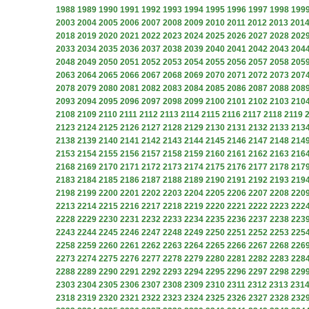
1988
1989
1990
1991
1992
1993
1994
1995
1996
1997
1998
199
2003
2004
2005
2006
2007
2008
2009
2010
2011
2012
2013
201
2018
2019
2020
2021
2022
2023
2024
2025
2026
2027
2028
202
2033
2034
2035
2036
2037
2038
2039
2040
2041
2042
2043
204
2048
2049
2050
2051
2052
2053
2054
2055
2056
2057
2058
205
2063
2064
2065
2066
2067
2068
2069
2070
2071
2072
2073
207
2078
2079
2080
2081
2082
2083
2084
2085
2086
2087
2088
208
2093
2094
2095
2096
2097
2098
2099
2100
2101
2102
2103
210
2108
2109
2110
2111
2112
2113
2114
2115
2116
2117
2118
2119
2123
2124
2125
2126
2127
2128
2129
2130
2131
2132
2133
213
2138
2139
2140
2141
2142
2143
2144
2145
2146
2147
2148
214
2153
2154
2155
2156
2157
2158
2159
2160
2161
2162
2163
216
2168
2169
2170
2171
2172
2173
2174
2175
2176
2177
2178
217
2183
2184
2185
2186
2187
2188
2189
2190
2191
2192
2193
219
2198
2199
2200
2201
2202
2203
2204
2205
2206
2207
2208
220
2213
2214
2215
2216
2217
2218
2219
2220
2221
2222
2223
222
2228
2229
2230
2231
2232
2233
2234
2235
2236
2237
2238
223
2243
2244
2245
2246
2247
2248
2249
2250
2251
2252
2253
225
2258
2259
2260
2261
2262
2263
2264
2265
2266
2267
2268
226
2273
2274
2275
2276
2277
2278
2279
2280
2281
2282
2283
228
2288
2289
2290
2291
2292
2293
2294
2295
2296
2297
2298
229
2303
2304
2305
2306
2307
2308
2309
2310
2311
2312
2313
231
2318
2319
2320
2321
2322
2323
2324
2325
2326
2327
2328
232