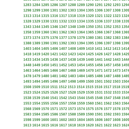
1283
1284
1285
1286
1287
1288
1289
1290
1291
1292
1293
129
1298
1299
1300
1301
1302
1303
1304
1305
1306
1307
1308
130
1313
1314
1315
1316
1317
1318
1319
1320
1321
1322
1323
132
1328
1329
1330
1331
1332
1333
1334
1335
1336
1337
1338
133
1343
1344
1345
1346
1347
1348
1349
1350
1351
1352
1353
135
1358
1359
1360
1361
1362
1363
1364
1365
1366
1367
1368
136
1373
1374
1375
1376
1377
1378
1379
1380
1381
1382
1383
138
1388
1389
1390
1391
1392
1393
1394
1395
1396
1397
1398
139
1403
1404
1405
1406
1407
1408
1409
1410
1411
1412
1413
141
1418
1419
1420
1421
1422
1423
1424
1425
1426
1427
1428
142
1433
1434
1435
1436
1437
1438
1439
1440
1441
1442
1443
144
1448
1449
1450
1451
1452
1453
1454
1455
1456
1457
1458
145
1463
1464
1465
1466
1467
1468
1469
1470
1471
1472
1473
147
1478
1479
1480
1481
1482
1483
1484
1485
1486
1487
1488
148
1493
1494
1495
1496
1497
1498
1499
1500
1501
1502
1503
150
1508
1509
1510
1511
1512
1513
1514
1515
1516
1517
1518
151
1523
1524
1525
1526
1527
1528
1529
1530
1531
1532
1533
153
1538
1539
1540
1541
1542
1543
1544
1545
1546
1547
1548
154
1553
1554
1555
1556
1557
1558
1559
1560
1561
1562
1563
156
1568
1569
1570
1571
1572
1573
1574
1575
1576
1577
1578
157
1583
1584
1585
1586
1587
1588
1589
1590
1591
1592
1593
159
1598
1599
1600
1601
1602
1603
1604
1605
1606
1607
1608
160
1613
1614
1615
1616
1617
1618
1619
1620
1621
1622
1623
162