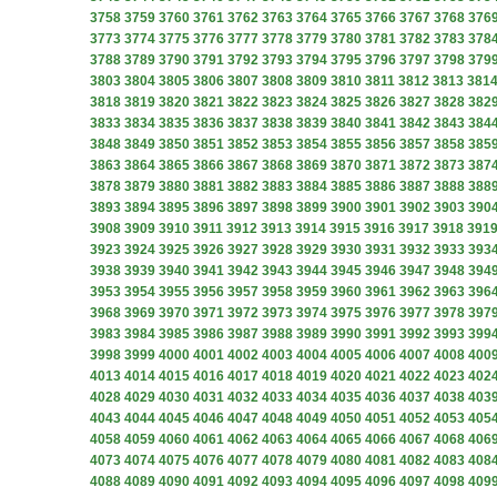
3758
3759
3760
3761
3762
3763
3764
3765
3766
3767
3768
376
3773
3774
3775
3776
3777
3778
3779
3780
3781
3782
3783
378
3788
3789
3790
3791
3792
3793
3794
3795
3796
3797
3798
379
3803
3804
3805
3806
3807
3808
3809
3810
3811
3812
3813
381
3818
3819
3820
3821
3822
3823
3824
3825
3826
3827
3828
382
3833
3834
3835
3836
3837
3838
3839
3840
3841
3842
3843
384
3848
3849
3850
3851
3852
3853
3854
3855
3856
3857
3858
385
3863
3864
3865
3866
3867
3868
3869
3870
3871
3872
3873
387
3878
3879
3880
3881
3882
3883
3884
3885
3886
3887
3888
388
3893
3894
3895
3896
3897
3898
3899
3900
3901
3902
3903
390
3908
3909
3910
3911
3912
3913
3914
3915
3916
3917
3918
391
3923
3924
3925
3926
3927
3928
3929
3930
3931
3932
3933
393
3938
3939
3940
3941
3942
3943
3944
3945
3946
3947
3948
394
3953
3954
3955
3956
3957
3958
3959
3960
3961
3962
3963
396
3968
3969
3970
3971
3972
3973
3974
3975
3976
3977
3978
397
3983
3984
3985
3986
3987
3988
3989
3990
3991
3992
3993
399
3998
3999
4000
4001
4002
4003
4004
4005
4006
4007
4008
400
4013
4014
4015
4016
4017
4018
4019
4020
4021
4022
4023
402
4028
4029
4030
4031
4032
4033
4034
4035
4036
4037
4038
403
4043
4044
4045
4046
4047
4048
4049
4050
4051
4052
4053
405
4058
4059
4060
4061
4062
4063
4064
4065
4066
4067
4068
406
4073
4074
4075
4076
4077
4078
4079
4080
4081
4082
4083
408
4088
4089
4090
4091
4092
4093
4094
4095
4096
4097
4098
409