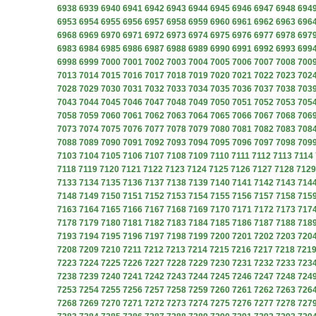
6938
6939
6940
6941
6942
6943
6944
6945
6946
6947
6948
694
6953
6954
6955
6956
6957
6958
6959
6960
6961
6962
6963
696
6968
6969
6970
6971
6972
6973
6974
6975
6976
6977
6978
697
6983
6984
6985
6986
6987
6988
6989
6990
6991
6992
6993
699
6998
6999
7000
7001
7002
7003
7004
7005
7006
7007
7008
700
7013
7014
7015
7016
7017
7018
7019
7020
7021
7022
7023
702
7028
7029
7030
7031
7032
7033
7034
7035
7036
7037
7038
703
7043
7044
7045
7046
7047
7048
7049
7050
7051
7052
7053
705
7058
7059
7060
7061
7062
7063
7064
7065
7066
7067
7068
706
7073
7074
7075
7076
7077
7078
7079
7080
7081
7082
7083
708
7088
7089
7090
7091
7092
7093
7094
7095
7096
7097
7098
709
7103
7104
7105
7106
7107
7108
7109
7110
7111
7112
7113
7114
7118
7119
7120
7121
7122
7123
7124
7125
7126
7127
7128
7129
7133
7134
7135
7136
7137
7138
7139
7140
7141
7142
7143
714
7148
7149
7150
7151
7152
7153
7154
7155
7156
7157
7158
715
7163
7164
7165
7166
7167
7168
7169
7170
7171
7172
7173
717
7178
7179
7180
7181
7182
7183
7184
7185
7186
7187
7188
718
7193
7194
7195
7196
7197
7198
7199
7200
7201
7202
7203
720
7208
7209
7210
7211
7212
7213
7214
7215
7216
7217
7218
721
7223
7224
7225
7226
7227
7228
7229
7230
7231
7232
7233
723
7238
7239
7240
7241
7242
7243
7244
7245
7246
7247
7248
724
7253
7254
7255
7256
7257
7258
7259
7260
7261
7262
7263
726
7268
7269
7270
7271
7272
7273
7274
7275
7276
7277
7278
727