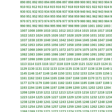
890
891
892
893
894
895
896
897
898
899
900
901
902
903
904
9
910
911
912
913
914
915
916
917
918
919
920
921
922
923
924
9
930
931
932
933
934
935
936
937
938
939
940
941
942
943
944
9
950
951
952
953
954
955
956
957
958
959
960
961
962
963
964
9
970
971
972
973
974
975
976
977
978
979
980
981
982
983
984
9
990
991
992
993
994
995
996
997
998
999
1000
1001
1002
1003
1007
1008
1009
1010
1011
1012
1013
1014
1015
1016
1017
101
1022
1023
1024
1025
1026
1027
1028
1029
1030
1031
1032
103
1037
1038
1039
1040
1041
1042
1043
1044
1045
1046
1047
104
1052
1053
1054
1055
1056
1057
1058
1059
1060
1061
1062
106
1067
1068
1069
1070
1071
1072
1073
1074
1075
1076
1077
107
1082
1083
1084
1085
1086
1087
1088
1089
1090
1091
1092
109
1097
1098
1099
1100
1101
1102
1103
1104
1105
1106
1107
1108
1113
1114
1115
1116
1117
1118
1119
1120
1121
1122
1123
1124
11
1129
1130
1131
1132
1133
1134
1135
1136
1137
1138
1139
1140
1
1145
1146
1147
1148
1149
1150
1151
1152
1153
1154
1155
1156
1
1161
1162
1163
1164
1165
1166
1167
1168
1169
1170
1171
1172
1
1177
1178
1179
1180
1181
1182
1183
1184
1185
1186
1187
1188
1
1193
1194
1195
1196
1197
1198
1199
1200
1201
1202
1203
1204
1208
1209
1210
1211
1212
1213
1214
1215
1216
1217
1218
121
1223
1224
1225
1226
1227
1228
1229
1230
1231
1232
1233
123
1238
1239
1240
1241
1242
1243
1244
1245
1246
1247
1248
124
1253
1254
1255
1256
1257
1258
1259
1260
1261
1262
1263
126
1268
1269
1270
1271
1272
1273
1274
1275
1276
1277
1278
127