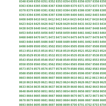
8348
8349
8350
8351
8352
8353
8354
8355
8356
8357
8358
835
8363
8364
8365
8366
8367
8368
8369
8370
8371
8372
8373
837
8378
8379
8380
8381
8382
8383
8384
8385
8386
8387
8388
838
8393
8394
8395
8396
8397
8398
8399
8400
8401
8402
8403
840
8408
8409
8410
8411
8412
8413
8414
8415
8416
8417
8418
841
8423
8424
8425
8426
8427
8428
8429
8430
8431
8432
8433
843
8438
8439
8440
8441
8442
8443
8444
8445
8446
8447
8448
844
8453
8454
8455
8456
8457
8458
8459
8460
8461
8462
8463
846
8468
8469
8470
8471
8472
8473
8474
8475
8476
8477
8478
847
8483
8484
8485
8486
8487
8488
8489
8490
8491
8492
8493
849
8498
8499
8500
8501
8502
8503
8504
8505
8506
8507
8508
850
8513
8514
8515
8516
8517
8518
8519
8520
8521
8522
8523
852
8528
8529
8530
8531
8532
8533
8534
8535
8536
8537
8538
853
8543
8544
8545
8546
8547
8548
8549
8550
8551
8552
8553
855
8558
8559
8560
8561
8562
8563
8564
8565
8566
8567
8568
856
8573
8574
8575
8576
8577
8578
8579
8580
8581
8582
8583
858
8588
8589
8590
8591
8592
8593
8594
8595
8596
8597
8598
859
8603
8604
8605
8606
8607
8608
8609
8610
8611
8612
8613
861
8618
8619
8620
8621
8622
8623
8624
8625
8626
8627
8628
862
8633
8634
8635
8636
8637
8638
8639
8640
8641
8642
8643
864
8648
8649
8650
8651
8652
8653
8654
8655
8656
8657
8658
865
8663
8664
8665
8666
8667
8668
8669
8670
8671
8672
8673
867
8678
8679
8680
8681
8682
8683
8684
8685
8686
8687
8688
868
8693
8694
8695
8696
8697
8698
8699
8700
8701
8702
8703
870