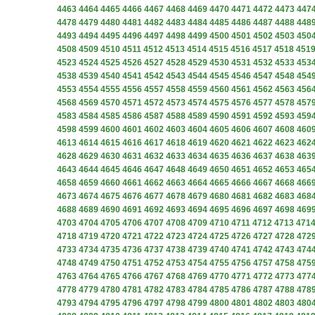
4463
4464
4465
4466
4467
4468
4469
4470
4471
4472
4473
447
4478
4479
4480
4481
4482
4483
4484
4485
4486
4487
4488
448
4493
4494
4495
4496
4497
4498
4499
4500
4501
4502
4503
450
4508
4509
4510
4511
4512
4513
4514
4515
4516
4517
4518
451
4523
4524
4525
4526
4527
4528
4529
4530
4531
4532
4533
453
4538
4539
4540
4541
4542
4543
4544
4545
4546
4547
4548
454
4553
4554
4555
4556
4557
4558
4559
4560
4561
4562
4563
456
4568
4569
4570
4571
4572
4573
4574
4575
4576
4577
4578
457
4583
4584
4585
4586
4587
4588
4589
4590
4591
4592
4593
459
4598
4599
4600
4601
4602
4603
4604
4605
4606
4607
4608
460
4613
4614
4615
4616
4617
4618
4619
4620
4621
4622
4623
462
4628
4629
4630
4631
4632
4633
4634
4635
4636
4637
4638
463
4643
4644
4645
4646
4647
4648
4649
4650
4651
4652
4653
465
4658
4659
4660
4661
4662
4663
4664
4665
4666
4667
4668
466
4673
4674
4675
4676
4677
4678
4679
4680
4681
4682
4683
468
4688
4689
4690
4691
4692
4693
4694
4695
4696
4697
4698
469
4703
4704
4705
4706
4707
4708
4709
4710
4711
4712
4713
471
4718
4719
4720
4721
4722
4723
4724
4725
4726
4727
4728
472
4733
4734
4735
4736
4737
4738
4739
4740
4741
4742
4743
474
4748
4749
4750
4751
4752
4753
4754
4755
4756
4757
4758
475
4763
4764
4765
4766
4767
4768
4769
4770
4771
4772
4773
477
4778
4779
4780
4781
4782
4783
4784
4785
4786
4787
4788
478
4793
4794
4795
4796
4797
4798
4799
4800
4801
4802
4803
480