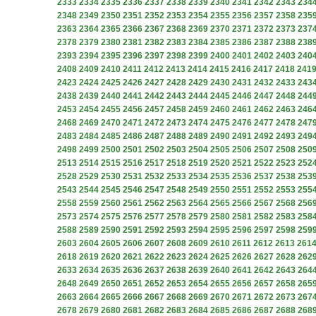
2333
2334
2335
2336
2337
2338
2339
2340
2341
2342
2343
234
2348
2349
2350
2351
2352
2353
2354
2355
2356
2357
2358
235
2363
2364
2365
2366
2367
2368
2369
2370
2371
2372
2373
237
2378
2379
2380
2381
2382
2383
2384
2385
2386
2387
2388
238
2393
2394
2395
2396
2397
2398
2399
2400
2401
2402
2403
240
2408
2409
2410
2411
2412
2413
2414
2415
2416
2417
2418
241
2423
2424
2425
2426
2427
2428
2429
2430
2431
2432
2433
243
2438
2439
2440
2441
2442
2443
2444
2445
2446
2447
2448
244
2453
2454
2455
2456
2457
2458
2459
2460
2461
2462
2463
246
2468
2469
2470
2471
2472
2473
2474
2475
2476
2477
2478
247
2483
2484
2485
2486
2487
2488
2489
2490
2491
2492
2493
249
2498
2499
2500
2501
2502
2503
2504
2505
2506
2507
2508
250
2513
2514
2515
2516
2517
2518
2519
2520
2521
2522
2523
252
2528
2529
2530
2531
2532
2533
2534
2535
2536
2537
2538
253
2543
2544
2545
2546
2547
2548
2549
2550
2551
2552
2553
255
2558
2559
2560
2561
2562
2563
2564
2565
2566
2567
2568
256
2573
2574
2575
2576
2577
2578
2579
2580
2581
2582
2583
258
2588
2589
2590
2591
2592
2593
2594
2595
2596
2597
2598
259
2603
2604
2605
2606
2607
2608
2609
2610
2611
2612
2613
261
2618
2619
2620
2621
2622
2623
2624
2625
2626
2627
2628
262
2633
2634
2635
2636
2637
2638
2639
2640
2641
2642
2643
264
2648
2649
2650
2651
2652
2653
2654
2655
2656
2657
2658
265
2663
2664
2665
2666
2667
2668
2669
2670
2671
2672
2673
267
2678
2679
2680
2681
2682
2683
2684
2685
2686
2687
2688
268