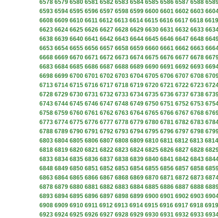
6578
6579
6580
6581
6582
6583
6584
6585
6586
6587
6588
658
6593
6594
6595
6596
6597
6598
6599
6600
6601
6602
6603
660
6608
6609
6610
6611
6612
6613
6614
6615
6616
6617
6618
661
6623
6624
6625
6626
6627
6628
6629
6630
6631
6632
6633
663
6638
6639
6640
6641
6642
6643
6644
6645
6646
6647
6648
664
6653
6654
6655
6656
6657
6658
6659
6660
6661
6662
6663
666
6668
6669
6670
6671
6672
6673
6674
6675
6676
6677
6678
667
6683
6684
6685
6686
6687
6688
6689
6690
6691
6692
6693
669
6698
6699
6700
6701
6702
6703
6704
6705
6706
6707
6708
670
6713
6714
6715
6716
6717
6718
6719
6720
6721
6722
6723
672
6728
6729
6730
6731
6732
6733
6734
6735
6736
6737
6738
673
6743
6744
6745
6746
6747
6748
6749
6750
6751
6752
6753
675
6758
6759
6760
6761
6762
6763
6764
6765
6766
6767
6768
676
6773
6774
6775
6776
6777
6778
6779
6780
6781
6782
6783
678
6788
6789
6790
6791
6792
6793
6794
6795
6796
6797
6798
679
6803
6804
6805
6806
6807
6808
6809
6810
6811
6812
6813
681
6818
6819
6820
6821
6822
6823
6824
6825
6826
6827
6828
682
6833
6834
6835
6836
6837
6838
6839
6840
6841
6842
6843
684
6848
6849
6850
6851
6852
6853
6854
6855
6856
6857
6858
685
6863
6864
6865
6866
6867
6868
6869
6870
6871
6872
6873
687
6878
6879
6880
6881
6882
6883
6884
6885
6886
6887
6888
688
6893
6894
6895
6896
6897
6898
6899
6900
6901
6902
6903
690
6908
6909
6910
6911
6912
6913
6914
6915
6916
6917
6918
691
6923
6924
6925
6926
6927
6928
6929
6930
6931
6932
6933
693