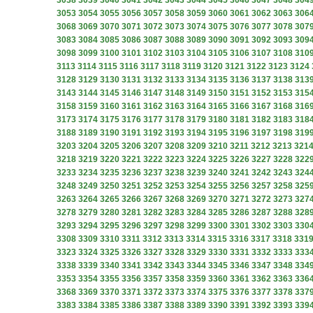
3038
3039
3040
3041
3042
3043
3044
3045
3046
3047
3048
304
3053
3054
3055
3056
3057
3058
3059
3060
3061
3062
3063
306
3068
3069
3070
3071
3072
3073
3074
3075
3076
3077
3078
307
3083
3084
3085
3086
3087
3088
3089
3090
3091
3092
3093
309
3098
3099
3100
3101
3102
3103
3104
3105
3106
3107
3108
310
3113
3114
3115
3116
3117
3118
3119
3120
3121
3122
3123
3124
3128
3129
3130
3131
3132
3133
3134
3135
3136
3137
3138
313
3143
3144
3145
3146
3147
3148
3149
3150
3151
3152
3153
315
3158
3159
3160
3161
3162
3163
3164
3165
3166
3167
3168
316
3173
3174
3175
3176
3177
3178
3179
3180
3181
3182
3183
318
3188
3189
3190
3191
3192
3193
3194
3195
3196
3197
3198
319
3203
3204
3205
3206
3207
3208
3209
3210
3211
3212
3213
321
3218
3219
3220
3221
3222
3223
3224
3225
3226
3227
3228
322
3233
3234
3235
3236
3237
3238
3239
3240
3241
3242
3243
324
3248
3249
3250
3251
3252
3253
3254
3255
3256
3257
3258
325
3263
3264
3265
3266
3267
3268
3269
3270
3271
3272
3273
327
3278
3279
3280
3281
3282
3283
3284
3285
3286
3287
3288
328
3293
3294
3295
3296
3297
3298
3299
3300
3301
3302
3303
330
3308
3309
3310
3311
3312
3313
3314
3315
3316
3317
3318
331
3323
3324
3325
3326
3327
3328
3329
3330
3331
3332
3333
333
3338
3339
3340
3341
3342
3343
3344
3345
3346
3347
3348
334
3353
3354
3355
3356
3357
3358
3359
3360
3361
3362
3363
336
3368
3369
3370
3371
3372
3373
3374
3375
3376
3377
3378
337
3383
3384
3385
3386
3387
3388
3389
3390
3391
3392
3393
339