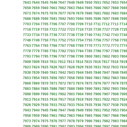
7643
7644
7645
7646
7647
7648
7649
7650
7651
7652
7653
765
7658
7659
7660
7661
7662
7663
7664
7665
7666
7667
7668
766
7673
7674
7675
7676
7677
7678
7679
7680
7681
7682
7683
768
7688
7689
7690
7691
7692
7693
7694
7695
7696
7697
7698
769
7703
7704
7705
7706
7707
7708
7709
7710
7711
7712
7713
771
7718
7719
7720
7721
7722
7723
7724
7725
7726
7727
7728
772
7733
7734
7735
7736
7737
7738
7739
7740
7741
7742
7743
774
7748
7749
7750
7751
7752
7753
7754
7755
7756
7757
7758
775
7763
7764
7765
7766
7767
7768
7769
7770
7771
7772
7773
777
7778
7779
7780
7781
7782
7783
7784
7785
7786
7787
7788
778
7793
7794
7795
7796
7797
7798
7799
7800
7801
7802
7803
780
7808
7809
7810
7811
7812
7813
7814
7815
7816
7817
7818
781
7823
7824
7825
7826
7827
7828
7829
7830
7831
7832
7833
783
7838
7839
7840
7841
7842
7843
7844
7845
7846
7847
7848
784
7853
7854
7855
7856
7857
7858
7859
7860
7861
7862
7863
786
7868
7869
7870
7871
7872
7873
7874
7875
7876
7877
7878
787
7883
7884
7885
7886
7887
7888
7889
7890
7891
7892
7893
789
7898
7899
7900
7901
7902
7903
7904
7905
7906
7907
7908
790
7913
7914
7915
7916
7917
7918
7919
7920
7921
7922
7923
792
7928
7929
7930
7931
7932
7933
7934
7935
7936
7937
7938
793
7943
7944
7945
7946
7947
7948
7949
7950
7951
7952
7953
795
7958
7959
7960
7961
7962
7963
7964
7965
7966
7967
7968
796
7973
7974
7975
7976
7977
7978
7979
7980
7981
7982
7983
798
7988
7989
7990
7991
7992
7993
7994
7995
7996
7997
7998
799