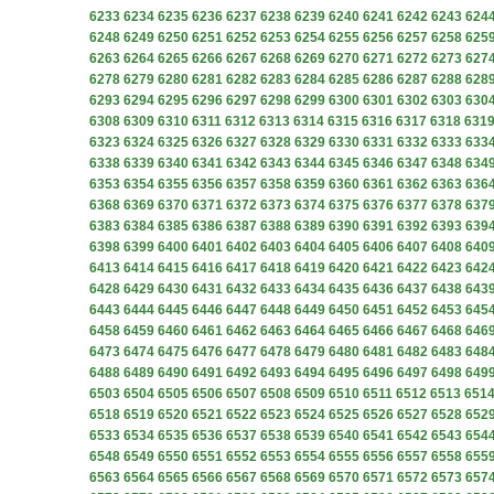
6233
6234
6235
6236
6237
6238
6239
6240
6241
6242
6243
624
6248
6249
6250
6251
6252
6253
6254
6255
6256
6257
6258
625
6263
6264
6265
6266
6267
6268
6269
6270
6271
6272
6273
627
6278
6279
6280
6281
6282
6283
6284
6285
6286
6287
6288
628
6293
6294
6295
6296
6297
6298
6299
6300
6301
6302
6303
630
6308
6309
6310
6311
6312
6313
6314
6315
6316
6317
6318
631
6323
6324
6325
6326
6327
6328
6329
6330
6331
6332
6333
633
6338
6339
6340
6341
6342
6343
6344
6345
6346
6347
6348
634
6353
6354
6355
6356
6357
6358
6359
6360
6361
6362
6363
636
6368
6369
6370
6371
6372
6373
6374
6375
6376
6377
6378
637
6383
6384
6385
6386
6387
6388
6389
6390
6391
6392
6393
639
6398
6399
6400
6401
6402
6403
6404
6405
6406
6407
6408
640
6413
6414
6415
6416
6417
6418
6419
6420
6421
6422
6423
642
6428
6429
6430
6431
6432
6433
6434
6435
6436
6437
6438
643
6443
6444
6445
6446
6447
6448
6449
6450
6451
6452
6453
645
6458
6459
6460
6461
6462
6463
6464
6465
6466
6467
6468
646
6473
6474
6475
6476
6477
6478
6479
6480
6481
6482
6483
648
6488
6489
6490
6491
6492
6493
6494
6495
6496
6497
6498
649
6503
6504
6505
6506
6507
6508
6509
6510
6511
6512
6513
651
6518
6519
6520
6521
6522
6523
6524
6525
6526
6527
6528
652
6533
6534
6535
6536
6537
6538
6539
6540
6541
6542
6543
654
6548
6549
6550
6551
6552
6553
6554
6555
6556
6557
6558
655
6563
6564
6565
6566
6567
6568
6569
6570
6571
6572
6573
657