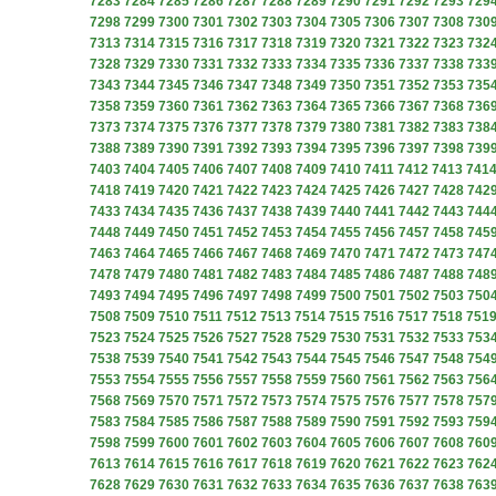
7283
7284
7285
7286
7287
7288
7289
7290
7291
7292
7293
729
7298
7299
7300
7301
7302
7303
7304
7305
7306
7307
7308
730
7313
7314
7315
7316
7317
7318
7319
7320
7321
7322
7323
732
7328
7329
7330
7331
7332
7333
7334
7335
7336
7337
7338
733
7343
7344
7345
7346
7347
7348
7349
7350
7351
7352
7353
735
7358
7359
7360
7361
7362
7363
7364
7365
7366
7367
7368
736
7373
7374
7375
7376
7377
7378
7379
7380
7381
7382
7383
738
7388
7389
7390
7391
7392
7393
7394
7395
7396
7397
7398
739
7403
7404
7405
7406
7407
7408
7409
7410
7411
7412
7413
741
7418
7419
7420
7421
7422
7423
7424
7425
7426
7427
7428
742
7433
7434
7435
7436
7437
7438
7439
7440
7441
7442
7443
744
7448
7449
7450
7451
7452
7453
7454
7455
7456
7457
7458
745
7463
7464
7465
7466
7467
7468
7469
7470
7471
7472
7473
747
7478
7479
7480
7481
7482
7483
7484
7485
7486
7487
7488
748
7493
7494
7495
7496
7497
7498
7499
7500
7501
7502
7503
750
7508
7509
7510
7511
7512
7513
7514
7515
7516
7517
7518
751
7523
7524
7525
7526
7527
7528
7529
7530
7531
7532
7533
753
7538
7539
7540
7541
7542
7543
7544
7545
7546
7547
7548
754
7553
7554
7555
7556
7557
7558
7559
7560
7561
7562
7563
756
7568
7569
7570
7571
7572
7573
7574
7575
7576
7577
7578
757
7583
7584
7585
7586
7587
7588
7589
7590
7591
7592
7593
759
7598
7599
7600
7601
7602
7603
7604
7605
7606
7607
7608
760
7613
7614
7615
7616
7617
7618
7619
7620
7621
7622
7623
762
7628
7629
7630
7631
7632
7633
7634
7635
7636
7637
7638
763