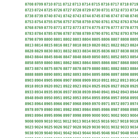
8708
8709
8710
8711
8712
8713
8714
8715
8716
8717
8718
871
8723
8724
8725
8726
8727
8728
8729
8730
8731
8732
8733
873
8738
8739
8740
8741
8742
8743
8744
8745
8746
8747
8748
874
8753
8754
8755
8756
8757
8758
8759
8760
8761
8762
8763
876
8768
8769
8770
8771
8772
8773
8774
8775
8776
8777
8778
877
8783
8784
8785
8786
8787
8788
8789
8790
8791
8792
8793
879
8798
8799
8800
8801
8802
8803
8804
8805
8806
8807
8808
880
8813
8814
8815
8816
8817
8818
8819
8820
8821
8822
8823
882
8828
8829
8830
8831
8832
8833
8834
8835
8836
8837
8838
883
8843
8844
8845
8846
8847
8848
8849
8850
8851
8852
8853
885
8858
8859
8860
8861
8862
8863
8864
8865
8866
8867
8868
886
8873
8874
8875
8876
8877
8878
8879
8880
8881
8882
8883
888
8888
8889
8890
8891
8892
8893
8894
8895
8896
8897
8898
889
8903
8904
8905
8906
8907
8908
8909
8910
8911
8912
8913
891
8918
8919
8920
8921
8922
8923
8924
8925
8926
8927
8928
892
8933
8934
8935
8936
8937
8938
8939
8940
8941
8942
8943
894
8948
8949
8950
8951
8952
8953
8954
8955
8956
8957
8958
895
8963
8964
8965
8966
8967
8968
8969
8970
8971
8972
8973
897
8978
8979
8980
8981
8982
8983
8984
8985
8986
8987
8988
898
8993
8994
8995
8996
8997
8998
8999
9000
9001
9002
9003
900
9008
9009
9010
9011
9012
9013
9014
9015
9016
9017
9018
901
9023
9024
9025
9026
9027
9028
9029
9030
9031
9032
9033
903
9038
9039
9040
9041
9042
9043
9044
9045
9046
9047
9048
904