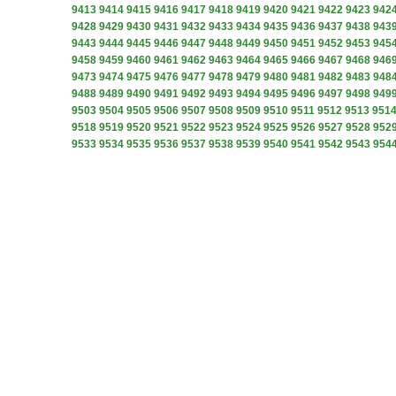
9413
9414
9415
9416
9417
9418
9419
9420
9421
9422
9423
942
9428
9429
9430
9431
9432
9433
9434
9435
9436
9437
9438
943
9443
9444
9445
9446
9447
9448
9449
9450
9451
9452
9453
945
9458
9459
9460
9461
9462
9463
9464
9465
9466
9467
9468
946
9473
9474
9475
9476
9477
9478
9479
9480
9481
9482
9483
948
9488
9489
9490
9491
9492
9493
9494
9495
9496
9497
9498
949
9503
9504
9505
9506
9507
9508
9509
9510
9511
9512
9513
951
9518
9519
9520
9521
9522
9523
9524
9525
9526
9527
9528
952
9533
9534
9535
9536
9537
9538
9539
9540
9541
9542
9543
954