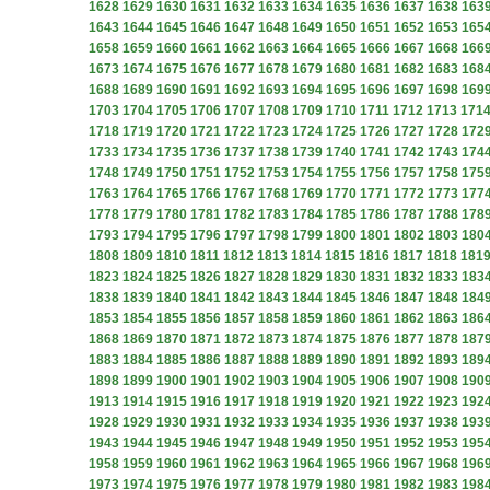
1628
1629
1630
1631
1632
1633
1634
1635
1636
1637
1638
163
1643
1644
1645
1646
1647
1648
1649
1650
1651
1652
1653
165
1658
1659
1660
1661
1662
1663
1664
1665
1666
1667
1668
166
1673
1674
1675
1676
1677
1678
1679
1680
1681
1682
1683
168
1688
1689
1690
1691
1692
1693
1694
1695
1696
1697
1698
169
1703
1704
1705
1706
1707
1708
1709
1710
1711
1712
1713
171
1718
1719
1720
1721
1722
1723
1724
1725
1726
1727
1728
172
1733
1734
1735
1736
1737
1738
1739
1740
1741
1742
1743
174
1748
1749
1750
1751
1752
1753
1754
1755
1756
1757
1758
175
1763
1764
1765
1766
1767
1768
1769
1770
1771
1772
1773
177
1778
1779
1780
1781
1782
1783
1784
1785
1786
1787
1788
178
1793
1794
1795
1796
1797
1798
1799
1800
1801
1802
1803
180
1808
1809
1810
1811
1812
1813
1814
1815
1816
1817
1818
181
1823
1824
1825
1826
1827
1828
1829
1830
1831
1832
1833
183
1838
1839
1840
1841
1842
1843
1844
1845
1846
1847
1848
184
1853
1854
1855
1856
1857
1858
1859
1860
1861
1862
1863
186
1868
1869
1870
1871
1872
1873
1874
1875
1876
1877
1878
187
1883
1884
1885
1886
1887
1888
1889
1890
1891
1892
1893
189
1898
1899
1900
1901
1902
1903
1904
1905
1906
1907
1908
190
1913
1914
1915
1916
1917
1918
1919
1920
1921
1922
1923
192
1928
1929
1930
1931
1932
1933
1934
1935
1936
1937
1938
193
1943
1944
1945
1946
1947
1948
1949
1950
1951
1952
1953
195
1958
1959
1960
1961
1962
1963
1964
1965
1966
1967
1968
196
1973
1974
1975
1976
1977
1978
1979
1980
1981
1982
1983
198