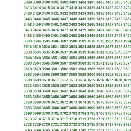
3398
3399
3400
3401
3402
3403
3404
3405
3406
3407
3408
340
3413
3414
3415
3416
3417
3418
3419
3420
3421
3422
3423
342
3428
3429
3430
3431
3432
3433
3434
3435
3436
3437
3438
343
3443
3444
3445
3446
3447
3448
3449
3450
3451
3452
3453
345
3458
3459
3460
3461
3462
3463
3464
3465
3466
3467
3468
346
3473
3474
3475
3476
3477
3478
3479
3480
3481
3482
3483
348
3488
3489
3490
3491
3492
3493
3494
3495
3496
3497
3498
349
3503
3504
3505
3506
3507
3508
3509
3510
3511
3512
3513
351
3518
3519
3520
3521
3522
3523
3524
3525
3526
3527
3528
352
3533
3534
3535
3536
3537
3538
3539
3540
3541
3542
3543
354
3548
3549
3550
3551
3552
3553
3554
3555
3556
3557
3558
355
3563
3564
3565
3566
3567
3568
3569
3570
3571
3572
3573
357
3578
3579
3580
3581
3582
3583
3584
3585
3586
3587
3588
358
3593
3594
3595
3596
3597
3598
3599
3600
3601
3602
3603
360
3608
3609
3610
3611
3612
3613
3614
3615
3616
3617
3618
361
3623
3624
3625
3626
3627
3628
3629
3630
3631
3632
3633
363
3638
3639
3640
3641
3642
3643
3644
3645
3646
3647
3648
364
3653
3654
3655
3656
3657
3658
3659
3660
3661
3662
3663
366
3668
3669
3670
3671
3672
3673
3674
3675
3676
3677
3678
367
3683
3684
3685
3686
3687
3688
3689
3690
3691
3692
3693
369
3698
3699
3700
3701
3702
3703
3704
3705
3706
3707
3708
370
3713
3714
3715
3716
3717
3718
3719
3720
3721
3722
3723
372
3728
3729
3730
3731
3732
3733
3734
3735
3736
3737
3738
373
3743
3744
3745
3746
3747
3748
3749
3750
3751
3752
3753
375