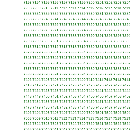
7193
7194
7195
7196
7197
7198
7199
7200
7201
7202
7203
720
7208
7209
7210
7211
7212
7213
7214
7215
7216
7217
7218
721
7223
7224
7225
7226
7227
7228
7229
7230
7231
7232
7233
723
7238
7239
7240
7241
7242
7243
7244
7245
7246
7247
7248
724
7253
7254
7255
7256
7257
7258
7259
7260
7261
7262
7263
726
7268
7269
7270
7271
7272
7273
7274
7275
7276
7277
7278
727
7283
7284
7285
7286
7287
7288
7289
7290
7291
7292
7293
729
7298
7299
7300
7301
7302
7303
7304
7305
7306
7307
7308
730
7313
7314
7315
7316
7317
7318
7319
7320
7321
7322
7323
732
7328
7329
7330
7331
7332
7333
7334
7335
7336
7337
7338
733
7343
7344
7345
7346
7347
7348
7349
7350
7351
7352
7353
735
7358
7359
7360
7361
7362
7363
7364
7365
7366
7367
7368
736
7373
7374
7375
7376
7377
7378
7379
7380
7381
7382
7383
738
7388
7389
7390
7391
7392
7393
7394
7395
7396
7397
7398
739
7403
7404
7405
7406
7407
7408
7409
7410
7411
7412
7413
741
7418
7419
7420
7421
7422
7423
7424
7425
7426
7427
7428
742
7433
7434
7435
7436
7437
7438
7439
7440
7441
7442
7443
744
7448
7449
7450
7451
7452
7453
7454
7455
7456
7457
7458
745
7463
7464
7465
7466
7467
7468
7469
7470
7471
7472
7473
747
7478
7479
7480
7481
7482
7483
7484
7485
7486
7487
7488
748
7493
7494
7495
7496
7497
7498
7499
7500
7501
7502
7503
750
7508
7509
7510
7511
7512
7513
7514
7515
7516
7517
7518
751
7523
7524
7525
7526
7527
7528
7529
7530
7531
7532
7533
753
7538
7539
7540
7541
7542
7543
7544
7545
7546
7547
7548
754