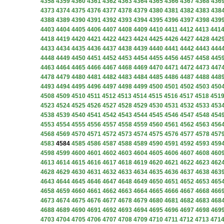
4358
4359
4360
4361
4362
4363
4364
4365
4366
4367
4368
436
4373
4374
4375
4376
4377
4378
4379
4380
4381
4382
4383
438
4388
4389
4390
4391
4392
4393
4394
4395
4396
4397
4398
439
4403
4404
4405
4406
4407
4408
4409
4410
4411
4412
4413
441
4418
4419
4420
4421
4422
4423
4424
4425
4426
4427
4428
442
4433
4434
4435
4436
4437
4438
4439
4440
4441
4442
4443
444
4448
4449
4450
4451
4452
4453
4454
4455
4456
4457
4458
445
4463
4464
4465
4466
4467
4468
4469
4470
4471
4472
4473
447
4478
4479
4480
4481
4482
4483
4484
4485
4486
4487
4488
448
4493
4494
4495
4496
4497
4498
4499
4500
4501
4502
4503
450
4508
4509
4510
4511
4512
4513
4514
4515
4516
4517
4518
451
4523
4524
4525
4526
4527
4528
4529
4530
4531
4532
4533
453
4538
4539
4540
4541
4542
4543
4544
4545
4546
4547
4548
454
4553
4554
4555
4556
4557
4558
4559
4560
4561
4562
4563
456
4568
4569
4570
4571
4572
4573
4574
4575
4576
4577
4578
457
4583
4584
4585
4586
4587
4588
4589
4590
4591
4592
4593
459
4598
4599
4600
4601
4602
4603
4604
4605
4606
4607
4608
460
4613
4614
4615
4616
4617
4618
4619
4620
4621
4622
4623
462
4628
4629
4630
4631
4632
4633
4634
4635
4636
4637
4638
463
4643
4644
4645
4646
4647
4648
4649
4650
4651
4652
4653
465
4658
4659
4660
4661
4662
4663
4664
4665
4666
4667
4668
466
4673
4674
4675
4676
4677
4678
4679
4680
4681
4682
4683
468
4688
4689
4690
4691
4692
4693
4694
4695
4696
4697
4698
469
4703
4704
4705
4706
4707
4708
4709
4710
4711
4712
4713
471