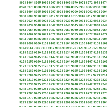
8963
8964
8965
8966
8967
8968
8969
8970
8971
8972
8973
897
8978
8979
8980
8981
8982
8983
8984
8985
8986
8987
8988
898
8993
8994
8995
8996
8997
8998
8999
9000
9001
9002
9003
900
9008
9009
9010
9011
9012
9013
9014
9015
9016
9017
9018
901
9023
9024
9025
9026
9027
9028
9029
9030
9031
9032
9033
903
9038
9039
9040
9041
9042
9043
9044
9045
9046
9047
9048
904
9053
9054
9055
9056
9057
9058
9059
9060
9061
9062
9063
906
9068
9069
9070
9071
9072
9073
9074
9075
9076
9077
9078
907
9083
9084
9085
9086
9087
9088
9089
9090
9091
9092
9093
909
9098
9099
9100
9101
9102
9103
9104
9105
9106
9107
9108
910
9113
9114
9115
9116
9117
9118
9119
9120
9121
9122
9123
9124
9128
9129
9130
9131
9132
9133
9134
9135
9136
9137
9138
913
9143
9144
9145
9146
9147
9148
9149
9150
9151
9152
9153
915
9158
9159
9160
9161
9162
9163
9164
9165
9166
9167
9168
916
9173
9174
9175
9176
9177
9178
9179
9180
9181
9182
9183
918
9188
9189
9190
9191
9192
9193
9194
9195
9196
9197
9198
919
9203
9204
9205
9206
9207
9208
9209
9210
9211
9212
9213
921
9218
9219
9220
9221
9222
9223
9224
9225
9226
9227
9228
922
9233
9234
9235
9236
9237
9238
9239
9240
9241
9242
9243
924
9248
9249
9250
9251
9252
9253
9254
9255
9256
9257
9258
925
9263
9264
9265
9266
9267
9268
9269
9270
9271
9272
9273
927
9278
9279
9280
9281
9282
9283
9284
9285
9286
9287
9288
928
9293
9294
9295
9296
9297
9298
9299
9300
9301
9302
9303
930