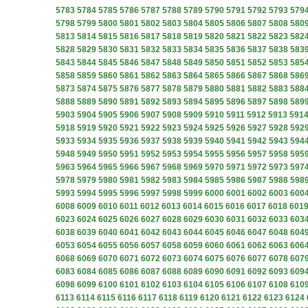
5783
5784
5785
5786
5787
5788
5789
5790
5791
5792
5793
579
5798
5799
5800
5801
5802
5803
5804
5805
5806
5807
5808
580
5813
5814
5815
5816
5817
5818
5819
5820
5821
5822
5823
582
5828
5829
5830
5831
5832
5833
5834
5835
5836
5837
5838
583
5843
5844
5845
5846
5847
5848
5849
5850
5851
5852
5853
585
5858
5859
5860
5861
5862
5863
5864
5865
5866
5867
5868
586
5873
5874
5875
5876
5877
5878
5879
5880
5881
5882
5883
588
5888
5889
5890
5891
5892
5893
5894
5895
5896
5897
5898
589
5903
5904
5905
5906
5907
5908
5909
5910
5911
5912
5913
591
5918
5919
5920
5921
5922
5923
5924
5925
5926
5927
5928
592
5933
5934
5935
5936
5937
5938
5939
5940
5941
5942
5943
594
5948
5949
5950
5951
5952
5953
5954
5955
5956
5957
5958
595
5963
5964
5965
5966
5967
5968
5969
5970
5971
5972
5973
597
5978
5979
5980
5981
5982
5983
5984
5985
5986
5987
5988
598
5993
5994
5995
5996
5997
5998
5999
6000
6001
6002
6003
600
6008
6009
6010
6011
6012
6013
6014
6015
6016
6017
6018
601
6023
6024
6025
6026
6027
6028
6029
6030
6031
6032
6033
603
6038
6039
6040
6041
6042
6043
6044
6045
6046
6047
6048
604
6053
6054
6055
6056
6057
6058
6059
6060
6061
6062
6063
606
6068
6069
6070
6071
6072
6073
6074
6075
6076
6077
6078
607
6083
6084
6085
6086
6087
6088
6089
6090
6091
6092
6093
609
6098
6099
6100
6101
6102
6103
6104
6105
6106
6107
6108
610
6113
6114
6115
6116
6117
6118
6119
6120
6121
6122
6123
6124