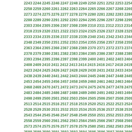
2243
2244
2245
2246
2247
2248
2249
2250
2251
2252
2253
225
2258
2259
2260
2261
2262
2263
2264
2265
2266
2267
2268
226
2273
2274
2275
2276
2277
2278
2279
2280
2281
2282
2283
228
2288
2289
2290
2291
2292
2293
2294
2295
2296
2297
2298
229
2303
2304
2305
2306
2307
2308
2309
2310
2311
2312
2313
231
2318
2319
2320
2321
2322
2323
2324
2325
2326
2327
2328
232
2333
2334
2335
2336
2337
2338
2339
2340
2341
2342
2343
234
2348
2349
2350
2351
2352
2353
2354
2355
2356
2357
2358
235
2363
2364
2365
2366
2367
2368
2369
2370
2371
2372
2373
237
2378
2379
2380
2381
2382
2383
2384
2385
2386
2387
2388
238
2393
2394
2395
2396
2397
2398
2399
2400
2401
2402
2403
240
2408
2409
2410
2411
2412
2413
2414
2415
2416
2417
2418
241
2423
2424
2425
2426
2427
2428
2429
2430
2431
2432
2433
243
2438
2439
2440
2441
2442
2443
2444
2445
2446
2447
2448
244
2453
2454
2455
2456
2457
2458
2459
2460
2461
2462
2463
246
2468
2469
2470
2471
2472
2473
2474
2475
2476
2477
2478
247
2483
2484
2485
2486
2487
2488
2489
2490
2491
2492
2493
249
2498
2499
2500
2501
2502
2503
2504
2505
2506
2507
2508
250
2513
2514
2515
2516
2517
2518
2519
2520
2521
2522
2523
252
2528
2529
2530
2531
2532
2533
2534
2535
2536
2537
2538
253
2543
2544
2545
2546
2547
2548
2549
2550
2551
2552
2553
255
2558
2559
2560
2561
2562
2563
2564
2565
2566
2567
2568
256
2573
2574
2575
2576
2577
2578
2579
2580
2581
2582
2583
258