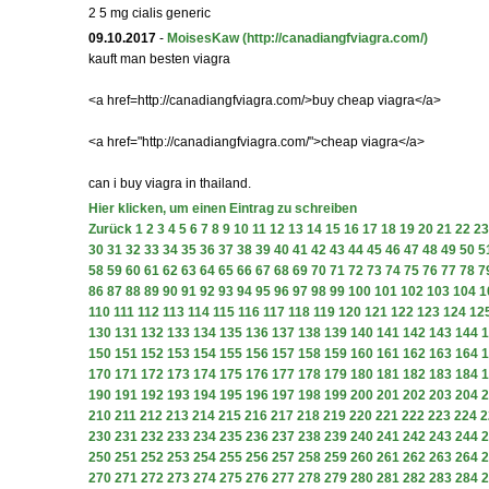
2 5 mg cialis generic
09.10.2017
-
MoisesKaw
(http://canadiangfviagra.com/)
kauft man besten viagra
<a href=http://canadiangfviagra.com/>buy cheap viagra</a>
<a href="http://canadiangfviagra.com/">cheap viagra</a>
can i buy viagra in thailand.
Hier klicken, um einen Eintrag zu schreiben
Zurück
1
2
3
4
5
6
7
8
9
10
11
12
13
14
15
16
17
18
19
20
21
22
23
30
31
32
33
34
35
36
37
38
39
40
41
42
43
44
45
46
47
48
49
50
5
58
59
60
61
62
63
64
65
66
67
68
69
70
71
72
73
74
75
76
77
78
7
86
87
88
89
90
91
92
93
94
95
96
97
98
99
100
101
102
103
104
1
110
111
112
113
114
115
116
117
118
119
120
121
122
123
124
12
130
131
132
133
134
135
136
137
138
139
140
141
142
143
144
1
150
151
152
153
154
155
156
157
158
159
160
161
162
163
164
1
170
171
172
173
174
175
176
177
178
179
180
181
182
183
184
1
190
191
192
193
194
195
196
197
198
199
200
201
202
203
204
2
210
211
212
213
214
215
216
217
218
219
220
221
222
223
224
2
230
231
232
233
234
235
236
237
238
239
240
241
242
243
244
2
250
251
252
253
254
255
256
257
258
259
260
261
262
263
264
2
270
271
272
273
274
275
276
277
278
279
280
281
282
283
284
2