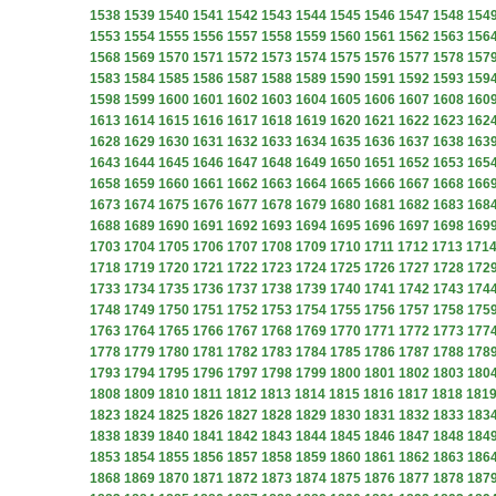
1538
1539
1540
1541
1542
1543
1544
1545
1546
1547
1548
154
1553
1554
1555
1556
1557
1558
1559
1560
1561
1562
1563
156
1568
1569
1570
1571
1572
1573
1574
1575
1576
1577
1578
157
1583
1584
1585
1586
1587
1588
1589
1590
1591
1592
1593
159
1598
1599
1600
1601
1602
1603
1604
1605
1606
1607
1608
160
1613
1614
1615
1616
1617
1618
1619
1620
1621
1622
1623
162
1628
1629
1630
1631
1632
1633
1634
1635
1636
1637
1638
163
1643
1644
1645
1646
1647
1648
1649
1650
1651
1652
1653
165
1658
1659
1660
1661
1662
1663
1664
1665
1666
1667
1668
166
1673
1674
1675
1676
1677
1678
1679
1680
1681
1682
1683
168
1688
1689
1690
1691
1692
1693
1694
1695
1696
1697
1698
169
1703
1704
1705
1706
1707
1708
1709
1710
1711
1712
1713
171
1718
1719
1720
1721
1722
1723
1724
1725
1726
1727
1728
172
1733
1734
1735
1736
1737
1738
1739
1740
1741
1742
1743
174
1748
1749
1750
1751
1752
1753
1754
1755
1756
1757
1758
175
1763
1764
1765
1766
1767
1768
1769
1770
1771
1772
1773
177
1778
1779
1780
1781
1782
1783
1784
1785
1786
1787
1788
178
1793
1794
1795
1796
1797
1798
1799
1800
1801
1802
1803
180
1808
1809
1810
1811
1812
1813
1814
1815
1816
1817
1818
181
1823
1824
1825
1826
1827
1828
1829
1830
1831
1832
1833
183
1838
1839
1840
1841
1842
1843
1844
1845
1846
1847
1848
184
1853
1854
1855
1856
1857
1858
1859
1860
1861
1862
1863
186
1868
1869
1870
1871
1872
1873
1874
1875
1876
1877
1878
187