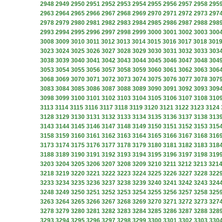
2948
2949
2950
2951
2952
2953
2954
2955
2956
2957
2958
295
2963
2964
2965
2966
2967
2968
2969
2970
2971
2972
2973
297
2978
2979
2980
2981
2982
2983
2984
2985
2986
2987
2988
298
2993
2994
2995
2996
2997
2998
2999
3000
3001
3002
3003
300
3008
3009
3010
3011
3012
3013
3014
3015
3016
3017
3018
301
3023
3024
3025
3026
3027
3028
3029
3030
3031
3032
3033
303
3038
3039
3040
3041
3042
3043
3044
3045
3046
3047
3048
304
3053
3054
3055
3056
3057
3058
3059
3060
3061
3062
3063
306
3068
3069
3070
3071
3072
3073
3074
3075
3076
3077
3078
307
3083
3084
3085
3086
3087
3088
3089
3090
3091
3092
3093
309
3098
3099
3100
3101
3102
3103
3104
3105
3106
3107
3108
310
3113
3114
3115
3116
3117
3118
3119
3120
3121
3122
3123
3124
3128
3129
3130
3131
3132
3133
3134
3135
3136
3137
3138
313
3143
3144
3145
3146
3147
3148
3149
3150
3151
3152
3153
315
3158
3159
3160
3161
3162
3163
3164
3165
3166
3167
3168
316
3173
3174
3175
3176
3177
3178
3179
3180
3181
3182
3183
318
3188
3189
3190
3191
3192
3193
3194
3195
3196
3197
3198
319
3203
3204
3205
3206
3207
3208
3209
3210
3211
3212
3213
321
3218
3219
3220
3221
3222
3223
3224
3225
3226
3227
3228
322
3233
3234
3235
3236
3237
3238
3239
3240
3241
3242
3243
324
3248
3249
3250
3251
3252
3253
3254
3255
3256
3257
3258
325
3263
3264
3265
3266
3267
3268
3269
3270
3271
3272
3273
327
3278
3279
3280
3281
3282
3283
3284
3285
3286
3287
3288
328
3293
3294
3295
3296
3297
3298
3299
3300
3301
3302
3303
330