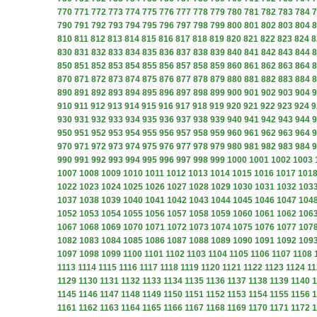
770
771
772
773
774
775
776
777
778
779
780
781
782
783
784
7
790
791
792
793
794
795
796
797
798
799
800
801
802
803
804
8
810
811
812
813
814
815
816
817
818
819
820
821
822
823
824
8
830
831
832
833
834
835
836
837
838
839
840
841
842
843
844
8
850
851
852
853
854
855
856
857
858
859
860
861
862
863
864
8
870
871
872
873
874
875
876
877
878
879
880
881
882
883
884
8
890
891
892
893
894
895
896
897
898
899
900
901
902
903
904
9
910
911
912
913
914
915
916
917
918
919
920
921
922
923
924
9
930
931
932
933
934
935
936
937
938
939
940
941
942
943
944
9
950
951
952
953
954
955
956
957
958
959
960
961
962
963
964
9
970
971
972
973
974
975
976
977
978
979
980
981
982
983
984
9
990
991
992
993
994
995
996
997
998
999
1000
1001
1002
1003
1007
1008
1009
1010
1011
1012
1013
1014
1015
1016
1017
101
1022
1023
1024
1025
1026
1027
1028
1029
1030
1031
1032
103
1037
1038
1039
1040
1041
1042
1043
1044
1045
1046
1047
104
1052
1053
1054
1055
1056
1057
1058
1059
1060
1061
1062
106
1067
1068
1069
1070
1071
1072
1073
1074
1075
1076
1077
107
1082
1083
1084
1085
1086
1087
1088
1089
1090
1091
1092
109
1097
1098
1099
1100
1101
1102
1103
1104
1105
1106
1107
1108
1113
1114
1115
1116
1117
1118
1119
1120
1121
1122
1123
1124
11
1129
1130
1131
1132
1133
1134
1135
1136
1137
1138
1139
1140
1
1145
1146
1147
1148
1149
1150
1151
1152
1153
1154
1155
1156
1
1161
1162
1163
1164
1165
1166
1167
1168
1169
1170
1171
1172
1