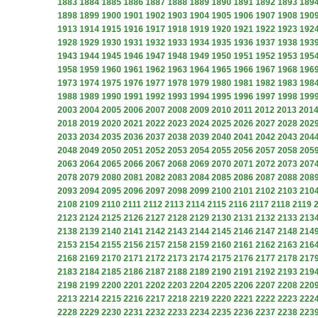
1883
1884
1885
1886
1887
1888
1889
1890
1891
1892
1893
189
1898
1899
1900
1901
1902
1903
1904
1905
1906
1907
1908
190
1913
1914
1915
1916
1917
1918
1919
1920
1921
1922
1923
192
1928
1929
1930
1931
1932
1933
1934
1935
1936
1937
1938
193
1943
1944
1945
1946
1947
1948
1949
1950
1951
1952
1953
195
1958
1959
1960
1961
1962
1963
1964
1965
1966
1967
1968
196
1973
1974
1975
1976
1977
1978
1979
1980
1981
1982
1983
198
1988
1989
1990
1991
1992
1993
1994
1995
1996
1997
1998
199
2003
2004
2005
2006
2007
2008
2009
2010
2011
2012
2013
201
2018
2019
2020
2021
2022
2023
2024
2025
2026
2027
2028
202
2033
2034
2035
2036
2037
2038
2039
2040
2041
2042
2043
204
2048
2049
2050
2051
2052
2053
2054
2055
2056
2057
2058
205
2063
2064
2065
2066
2067
2068
2069
2070
2071
2072
2073
207
2078
2079
2080
2081
2082
2083
2084
2085
2086
2087
2088
208
2093
2094
2095
2096
2097
2098
2099
2100
2101
2102
2103
210
2108
2109
2110
2111
2112
2113
2114
2115
2116
2117
2118
2119
2123
2124
2125
2126
2127
2128
2129
2130
2131
2132
2133
213
2138
2139
2140
2141
2142
2143
2144
2145
2146
2147
2148
214
2153
2154
2155
2156
2157
2158
2159
2160
2161
2162
2163
216
2168
2169
2170
2171
2172
2173
2174
2175
2176
2177
2178
217
2183
2184
2185
2186
2187
2188
2189
2190
2191
2192
2193
219
2198
2199
2200
2201
2202
2203
2204
2205
2206
2207
2208
220
2213
2214
2215
2216
2217
2218
2219
2220
2221
2222
2223
222
2228
2229
2230
2231
2232
2233
2234
2235
2236
2237
2238
223