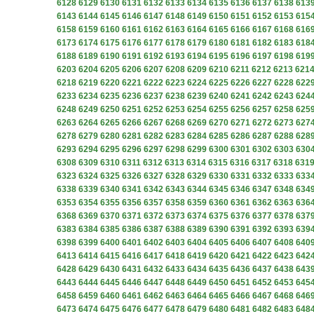
6128
6129
6130
6131
6132
6133
6134
6135
6136
6137
6138
613
6143
6144
6145
6146
6147
6148
6149
6150
6151
6152
6153
615
6158
6159
6160
6161
6162
6163
6164
6165
6166
6167
6168
616
6173
6174
6175
6176
6177
6178
6179
6180
6181
6182
6183
618
6188
6189
6190
6191
6192
6193
6194
6195
6196
6197
6198
619
6203
6204
6205
6206
6207
6208
6209
6210
6211
6212
6213
621
6218
6219
6220
6221
6222
6223
6224
6225
6226
6227
6228
622
6233
6234
6235
6236
6237
6238
6239
6240
6241
6242
6243
624
6248
6249
6250
6251
6252
6253
6254
6255
6256
6257
6258
625
6263
6264
6265
6266
6267
6268
6269
6270
6271
6272
6273
627
6278
6279
6280
6281
6282
6283
6284
6285
6286
6287
6288
628
6293
6294
6295
6296
6297
6298
6299
6300
6301
6302
6303
630
6308
6309
6310
6311
6312
6313
6314
6315
6316
6317
6318
631
6323
6324
6325
6326
6327
6328
6329
6330
6331
6332
6333
633
6338
6339
6340
6341
6342
6343
6344
6345
6346
6347
6348
634
6353
6354
6355
6356
6357
6358
6359
6360
6361
6362
6363
636
6368
6369
6370
6371
6372
6373
6374
6375
6376
6377
6378
637
6383
6384
6385
6386
6387
6388
6389
6390
6391
6392
6393
639
6398
6399
6400
6401
6402
6403
6404
6405
6406
6407
6408
640
6413
6414
6415
6416
6417
6418
6419
6420
6421
6422
6423
642
6428
6429
6430
6431
6432
6433
6434
6435
6436
6437
6438
643
6443
6444
6445
6446
6447
6448
6449
6450
6451
6452
6453
645
6458
6459
6460
6461
6462
6463
6464
6465
6466
6467
6468
646
6473
6474
6475
6476
6477
6478
6479
6480
6481
6482
6483
648