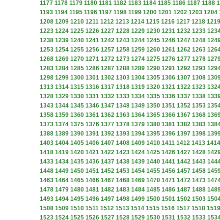
1177
1178
1179
1180
1181
1182
1183
1184
1185
1186
1187
1188
1
1193
1194
1195
1196
1197
1198
1199
1200
1201
1202
1203
1204
1208
1209
1210
1211
1212
1213
1214
1215
1216
1217
1218
121
1223
1224
1225
1226
1227
1228
1229
1230
1231
1232
1233
123
1238
1239
1240
1241
1242
1243
1244
1245
1246
1247
1248
124
1253
1254
1255
1256
1257
1258
1259
1260
1261
1262
1263
126
1268
1269
1270
1271
1272
1273
1274
1275
1276
1277
1278
127
1283
1284
1285
1286
1287
1288
1289
1290
1291
1292
1293
129
1298
1299
1300
1301
1302
1303
1304
1305
1306
1307
1308
130
1313
1314
1315
1316
1317
1318
1319
1320
1321
1322
1323
132
1328
1329
1330
1331
1332
1333
1334
1335
1336
1337
1338
133
1343
1344
1345
1346
1347
1348
1349
1350
1351
1352
1353
135
1358
1359
1360
1361
1362
1363
1364
1365
1366
1367
1368
136
1373
1374
1375
1376
1377
1378
1379
1380
1381
1382
1383
138
1388
1389
1390
1391
1392
1393
1394
1395
1396
1397
1398
139
1403
1404
1405
1406
1407
1408
1409
1410
1411
1412
1413
141
1418
1419
1420
1421
1422
1423
1424
1425
1426
1427
1428
142
1433
1434
1435
1436
1437
1438
1439
1440
1441
1442
1443
144
1448
1449
1450
1451
1452
1453
1454
1455
1456
1457
1458
145
1463
1464
1465
1466
1467
1468
1469
1470
1471
1472
1473
147
1478
1479
1480
1481
1482
1483
1484
1485
1486
1487
1488
148
1493
1494
1495
1496
1497
1498
1499
1500
1501
1502
1503
150
1508
1509
1510
1511
1512
1513
1514
1515
1516
1517
1518
151
1523
1524
1525
1526
1527
1528
1529
1530
1531
1532
1533
153