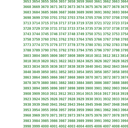
3653
3654
3655
3656
3657
3658
3659
3660
3661
3662
3663
366
3668
3669
3670
3671
3672
3673
3674
3675
3676
3677
3678
367
3683
3684
3685
3686
3687
3688
3689
3690
3691
3692
3693
369
3698
3699
3700
3701
3702
3703
3704
3705
3706
3707
3708
370
3713
3714
3715
3716
3717
3718
3719
3720
3721
3722
3723
372
3728
3729
3730
3731
3732
3733
3734
3735
3736
3737
3738
373
3743
3744
3745
3746
3747
3748
3749
3750
3751
3752
3753
375
3758
3759
3760
3761
3762
3763
3764
3765
3766
3767
3768
376
3773
3774
3775
3776
3777
3778
3779
3780
3781
3782
3783
378
3788
3789
3790
3791
3792
3793
3794
3795
3796
3797
3798
379
3803
3804
3805
3806
3807
3808
3809
3810
3811
3812
3813
381
3818
3819
3820
3821
3822
3823
3824
3825
3826
3827
3828
382
3833
3834
3835
3836
3837
3838
3839
3840
3841
3842
3843
384
3848
3849
3850
3851
3852
3853
3854
3855
3856
3857
3858
385
3863
3864
3865
3866
3867
3868
3869
3870
3871
3872
3873
387
3878
3879
3880
3881
3882
3883
3884
3885
3886
3887
3888
388
3893
3894
3895
3896
3897
3898
3899
3900
3901
3902
3903
390
3908
3909
3910
3911
3912
3913
3914
3915
3916
3917
3918
391
3923
3924
3925
3926
3927
3928
3929
3930
3931
3932
3933
393
3938
3939
3940
3941
3942
3943
3944
3945
3946
3947
3948
394
3953
3954
3955
3956
3957
3958
3959
3960
3961
3962
3963
396
3968
3969
3970
3971
3972
3973
3974
3975
3976
3977
3978
397
3983
3984
3985
3986
3987
3988
3989
3990
3991
3992
3993
399
3998
3999
4000
4001
4002
4003
4004
4005
4006
4007
4008
400