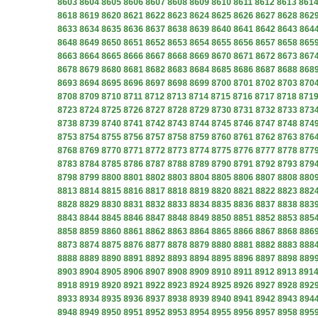
8603
8604
8605
8606
8607
8608
8609
8610
8611
8612
8613
861
8618
8619
8620
8621
8622
8623
8624
8625
8626
8627
8628
862
8633
8634
8635
8636
8637
8638
8639
8640
8641
8642
8643
864
8648
8649
8650
8651
8652
8653
8654
8655
8656
8657
8658
865
8663
8664
8665
8666
8667
8668
8669
8670
8671
8672
8673
867
8678
8679
8680
8681
8682
8683
8684
8685
8686
8687
8688
868
8693
8694
8695
8696
8697
8698
8699
8700
8701
8702
8703
870
8708
8709
8710
8711
8712
8713
8714
8715
8716
8717
8718
871
8723
8724
8725
8726
8727
8728
8729
8730
8731
8732
8733
873
8738
8739
8740
8741
8742
8743
8744
8745
8746
8747
8748
874
8753
8754
8755
8756
8757
8758
8759
8760
8761
8762
8763
876
8768
8769
8770
8771
8772
8773
8774
8775
8776
8777
8778
877
8783
8784
8785
8786
8787
8788
8789
8790
8791
8792
8793
879
8798
8799
8800
8801
8802
8803
8804
8805
8806
8807
8808
880
8813
8814
8815
8816
8817
8818
8819
8820
8821
8822
8823
882
8828
8829
8830
8831
8832
8833
8834
8835
8836
8837
8838
883
8843
8844
8845
8846
8847
8848
8849
8850
8851
8852
8853
885
8858
8859
8860
8861
8862
8863
8864
8865
8866
8867
8868
886
8873
8874
8875
8876
8877
8878
8879
8880
8881
8882
8883
888
8888
8889
8890
8891
8892
8893
8894
8895
8896
8897
8898
889
8903
8904
8905
8906
8907
8908
8909
8910
8911
8912
8913
891
8918
8919
8920
8921
8922
8923
8924
8925
8926
8927
8928
892
8933
8934
8935
8936
8937
8938
8939
8940
8941
8942
8943
894
8948
8949
8950
8951
8952
8953
8954
8955
8956
8957
8958
895