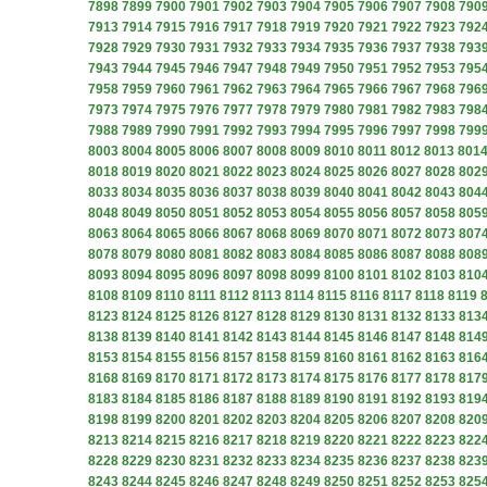
7898
7899
7900
7901
7902
7903
7904
7905
7906
7907
7908
790
7913
7914
7915
7916
7917
7918
7919
7920
7921
7922
7923
792
7928
7929
7930
7931
7932
7933
7934
7935
7936
7937
7938
793
7943
7944
7945
7946
7947
7948
7949
7950
7951
7952
7953
795
7958
7959
7960
7961
7962
7963
7964
7965
7966
7967
7968
796
7973
7974
7975
7976
7977
7978
7979
7980
7981
7982
7983
798
7988
7989
7990
7991
7992
7993
7994
7995
7996
7997
7998
799
8003
8004
8005
8006
8007
8008
8009
8010
8011
8012
8013
801
8018
8019
8020
8021
8022
8023
8024
8025
8026
8027
8028
802
8033
8034
8035
8036
8037
8038
8039
8040
8041
8042
8043
804
8048
8049
8050
8051
8052
8053
8054
8055
8056
8057
8058
805
8063
8064
8065
8066
8067
8068
8069
8070
8071
8072
8073
807
8078
8079
8080
8081
8082
8083
8084
8085
8086
8087
8088
808
8093
8094
8095
8096
8097
8098
8099
8100
8101
8102
8103
810
8108
8109
8110
8111
8112
8113
8114
8115
8116
8117
8118
8119
8123
8124
8125
8126
8127
8128
8129
8130
8131
8132
8133
813
8138
8139
8140
8141
8142
8143
8144
8145
8146
8147
8148
814
8153
8154
8155
8156
8157
8158
8159
8160
8161
8162
8163
816
8168
8169
8170
8171
8172
8173
8174
8175
8176
8177
8178
817
8183
8184
8185
8186
8187
8188
8189
8190
8191
8192
8193
819
8198
8199
8200
8201
8202
8203
8204
8205
8206
8207
8208
820
8213
8214
8215
8216
8217
8218
8219
8220
8221
8222
8223
822
8228
8229
8230
8231
8232
8233
8234
8235
8236
8237
8238
823
8243
8244
8245
8246
8247
8248
8249
8250
8251
8252
8253
825