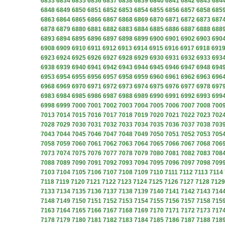
6833
6834
6835
6836
6837
6838
6839
6840
6841
6842
6843
684
6848
6849
6850
6851
6852
6853
6854
6855
6856
6857
6858
685
6863
6864
6865
6866
6867
6868
6869
6870
6871
6872
6873
687
6878
6879
6880
6881
6882
6883
6884
6885
6886
6887
6888
688
6893
6894
6895
6896
6897
6898
6899
6900
6901
6902
6903
690
6908
6909
6910
6911
6912
6913
6914
6915
6916
6917
6918
691
6923
6924
6925
6926
6927
6928
6929
6930
6931
6932
6933
693
6938
6939
6940
6941
6942
6943
6944
6945
6946
6947
6948
694
6953
6954
6955
6956
6957
6958
6959
6960
6961
6962
6963
696
6968
6969
6970
6971
6972
6973
6974
6975
6976
6977
6978
697
6983
6984
6985
6986
6987
6988
6989
6990
6991
6992
6993
699
6998
6999
7000
7001
7002
7003
7004
7005
7006
7007
7008
700
7013
7014
7015
7016
7017
7018
7019
7020
7021
7022
7023
702
7028
7029
7030
7031
7032
7033
7034
7035
7036
7037
7038
703
7043
7044
7045
7046
7047
7048
7049
7050
7051
7052
7053
705
7058
7059
7060
7061
7062
7063
7064
7065
7066
7067
7068
706
7073
7074
7075
7076
7077
7078
7079
7080
7081
7082
7083
708
7088
7089
7090
7091
7092
7093
7094
7095
7096
7097
7098
709
7103
7104
7105
7106
7107
7108
7109
7110
7111
7112
7113
7114
7118
7119
7120
7121
7122
7123
7124
7125
7126
7127
7128
7129
7133
7134
7135
7136
7137
7138
7139
7140
7141
7142
7143
714
7148
7149
7150
7151
7152
7153
7154
7155
7156
7157
7158
715
7163
7164
7165
7166
7167
7168
7169
7170
7171
7172
7173
717
7178
7179
7180
7181
7182
7183
7184
7185
7186
7187
7188
718