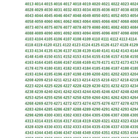
4013
4014
4015
4016
4017
4018
4019
4020
4021
4022
4023
402
4028
4029
4030
4031
4032
4033
4034
4035
4036
4037
4038
403
4043
4044
4045
4046
4047
4048
4049
4050
4051
4052
4053
405
4058
4059
4060
4061
4062
4063
4064
4065
4066
4067
4068
406
4073
4074
4075
4076
4077
4078
4079
4080
4081
4082
4083
408
4088
4089
4090
4091
4092
4093
4094
4095
4096
4097
4098
409
4103
4104
4105
4106
4107
4108
4109
4110
4111
4112
4113
4114
4118
4119
4120
4121
4122
4123
4124
4125
4126
4127
4128
4129
4133
4134
4135
4136
4137
4138
4139
4140
4141
4142
4143
414
4148
4149
4150
4151
4152
4153
4154
4155
4156
4157
4158
415
4163
4164
4165
4166
4167
4168
4169
4170
4171
4172
4173
417
4178
4179
4180
4181
4182
4183
4184
4185
4186
4187
4188
418
4193
4194
4195
4196
4197
4198
4199
4200
4201
4202
4203
420
4208
4209
4210
4211
4212
4213
4214
4215
4216
4217
4218
421
4223
4224
4225
4226
4227
4228
4229
4230
4231
4232
4233
423
4238
4239
4240
4241
4242
4243
4244
4245
4246
4247
4248
424
4253
4254
4255
4256
4257
4258
4259
4260
4261
4262
4263
426
4268
4269
4270
4271
4272
4273
4274
4275
4276
4277
4278
427
4283
4284
4285
4286
4287
4288
4289
4290
4291
4292
4293
429
4298
4299
4300
4301
4302
4303
4304
4305
4306
4307
4308
430
4313
4314
4315
4316
4317
4318
4319
4320
4321
4322
4323
432
4328
4329
4330
4331
4332
4333
4334
4335
4336
4337
4338
433
4343
4344
4345
4346
4347
4348
4349
4350
4351
4352
4353
435