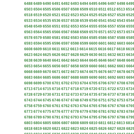
6488
6489
6490
6491
6492
6493
6494
6495
6496
6497
6498
649
6503
6504
6505
6506
6507
6508
6509
6510
6511
6512
6513
651
6518
6519
6520
6521
6522
6523
6524
6525
6526
6527
6528
652
6533
6534
6535
6536
6537
6538
6539
6540
6541
6542
6543
654
6548
6549
6550
6551
6552
6553
6554
6555
6556
6557
6558
655
6563
6564
6565
6566
6567
6568
6569
6570
6571
6572
6573
657
6578
6579
6580
6581
6582
6583
6584
6585
6586
6587
6588
658
6593
6594
6595
6596
6597
6598
6599
6600
6601
6602
6603
660
6608
6609
6610
6611
6612
6613
6614
6615
6616
6617
6618
661
6623
6624
6625
6626
6627
6628
6629
6630
6631
6632
6633
663
6638
6639
6640
6641
6642
6643
6644
6645
6646
6647
6648
664
6653
6654
6655
6656
6657
6658
6659
6660
6661
6662
6663
666
6668
6669
6670
6671
6672
6673
6674
6675
6676
6677
6678
667
6683
6684
6685
6686
6687
6688
6689
6690
6691
6692
6693
669
6698
6699
6700
6701
6702
6703
6704
6705
6706
6707
6708
670
6713
6714
6715
6716
6717
6718
6719
6720
6721
6722
6723
672
6728
6729
6730
6731
6732
6733
6734
6735
6736
6737
6738
673
6743
6744
6745
6746
6747
6748
6749
6750
6751
6752
6753
675
6758
6759
6760
6761
6762
6763
6764
6765
6766
6767
6768
676
6773
6774
6775
6776
6777
6778
6779
6780
6781
6782
6783
678
6788
6789
6790
6791
6792
6793
6794
6795
6796
6797
6798
679
6803
6804
6805
6806
6807
6808
6809
6810
6811
6812
6813
681
6818
6819
6820
6821
6822
6823
6824
6825
6826
6827
6828
682