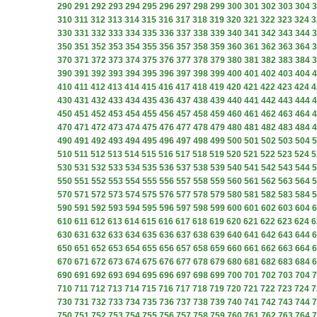
290
291
292
293
294
295
296
297
298
299
300
301
302
303
304
3
310
311
312
313
314
315
316
317
318
319
320
321
322
323
324
3
330
331
332
333
334
335
336
337
338
339
340
341
342
343
344
3
350
351
352
353
354
355
356
357
358
359
360
361
362
363
364
3
370
371
372
373
374
375
376
377
378
379
380
381
382
383
384
3
390
391
392
393
394
395
396
397
398
399
400
401
402
403
404
4
410
411
412
413
414
415
416
417
418
419
420
421
422
423
424
4
430
431
432
433
434
435
436
437
438
439
440
441
442
443
444
4
450
451
452
453
454
455
456
457
458
459
460
461
462
463
464
4
470
471
472
473
474
475
476
477
478
479
480
481
482
483
484
4
490
491
492
493
494
495
496
497
498
499
500
501
502
503
504
5
510
511
512
513
514
515
516
517
518
519
520
521
522
523
524
5
530
531
532
533
534
535
536
537
538
539
540
541
542
543
544
5
550
551
552
553
554
555
556
557
558
559
560
561
562
563
564
5
570
571
572
573
574
575
576
577
578
579
580
581
582
583
584
5
590
591
592
593
594
595
596
597
598
599
600
601
602
603
604
6
610
611
612
613
614
615
616
617
618
619
620
621
622
623
624
6
630
631
632
633
634
635
636
637
638
639
640
641
642
643
644
6
650
651
652
653
654
655
656
657
658
659
660
661
662
663
664
6
670
671
672
673
674
675
676
677
678
679
680
681
682
683
684
6
690
691
692
693
694
695
696
697
698
699
700
701
702
703
704
7
710
711
712
713
714
715
716
717
718
719
720
721
722
723
724
7
730
731
732
733
734
735
736
737
738
739
740
741
742
743
744
7
750
751
752
753
754
755
756
757
758
759
760
761
762
763
764
7