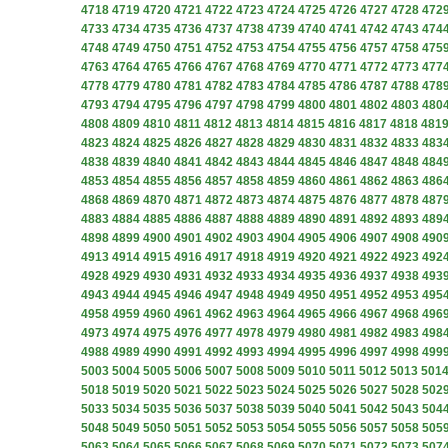
4718
4719
4720
4721
4722
4723
4724
4725
4726
4727
4728
472
4733
4734
4735
4736
4737
4738
4739
4740
4741
4742
4743
474
4748
4749
4750
4751
4752
4753
4754
4755
4756
4757
4758
475
4763
4764
4765
4766
4767
4768
4769
4770
4771
4772
4773
477
4778
4779
4780
4781
4782
4783
4784
4785
4786
4787
4788
478
4793
4794
4795
4796
4797
4798
4799
4800
4801
4802
4803
480
4808
4809
4810
4811
4812
4813
4814
4815
4816
4817
4818
481
4823
4824
4825
4826
4827
4828
4829
4830
4831
4832
4833
483
4838
4839
4840
4841
4842
4843
4844
4845
4846
4847
4848
484
4853
4854
4855
4856
4857
4858
4859
4860
4861
4862
4863
486
4868
4869
4870
4871
4872
4873
4874
4875
4876
4877
4878
487
4883
4884
4885
4886
4887
4888
4889
4890
4891
4892
4893
489
4898
4899
4900
4901
4902
4903
4904
4905
4906
4907
4908
490
4913
4914
4915
4916
4917
4918
4919
4920
4921
4922
4923
492
4928
4929
4930
4931
4932
4933
4934
4935
4936
4937
4938
493
4943
4944
4945
4946
4947
4948
4949
4950
4951
4952
4953
495
4958
4959
4960
4961
4962
4963
4964
4965
4966
4967
4968
496
4973
4974
4975
4976
4977
4978
4979
4980
4981
4982
4983
498
4988
4989
4990
4991
4992
4993
4994
4995
4996
4997
4998
499
5003
5004
5005
5006
5007
5008
5009
5010
5011
5012
5013
501
5018
5019
5020
5021
5022
5023
5024
5025
5026
5027
5028
502
5033
5034
5035
5036
5037
5038
5039
5040
5041
5042
5043
504
5048
5049
5050
5051
5052
5053
5054
5055
5056
5057
5058
505
5063
5064
5065
5066
5067
5068
5069
5070
5071
5072
5073
507