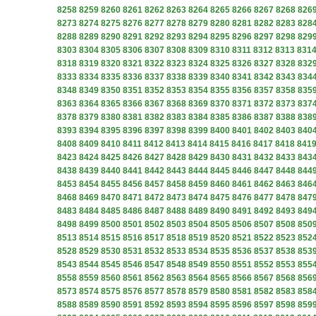
8258
8259
8260
8261
8262
8263
8264
8265
8266
8267
8268
826
8273
8274
8275
8276
8277
8278
8279
8280
8281
8282
8283
828
8288
8289
8290
8291
8292
8293
8294
8295
8296
8297
8298
829
8303
8304
8305
8306
8307
8308
8309
8310
8311
8312
8313
831
8318
8319
8320
8321
8322
8323
8324
8325
8326
8327
8328
832
8333
8334
8335
8336
8337
8338
8339
8340
8341
8342
8343
834
8348
8349
8350
8351
8352
8353
8354
8355
8356
8357
8358
835
8363
8364
8365
8366
8367
8368
8369
8370
8371
8372
8373
837
8378
8379
8380
8381
8382
8383
8384
8385
8386
8387
8388
838
8393
8394
8395
8396
8397
8398
8399
8400
8401
8402
8403
840
8408
8409
8410
8411
8412
8413
8414
8415
8416
8417
8418
841
8423
8424
8425
8426
8427
8428
8429
8430
8431
8432
8433
843
8438
8439
8440
8441
8442
8443
8444
8445
8446
8447
8448
844
8453
8454
8455
8456
8457
8458
8459
8460
8461
8462
8463
846
8468
8469
8470
8471
8472
8473
8474
8475
8476
8477
8478
847
8483
8484
8485
8486
8487
8488
8489
8490
8491
8492
8493
849
8498
8499
8500
8501
8502
8503
8504
8505
8506
8507
8508
850
8513
8514
8515
8516
8517
8518
8519
8520
8521
8522
8523
852
8528
8529
8530
8531
8532
8533
8534
8535
8536
8537
8538
853
8543
8544
8545
8546
8547
8548
8549
8550
8551
8552
8553
855
8558
8559
8560
8561
8562
8563
8564
8565
8566
8567
8568
856
8573
8574
8575
8576
8577
8578
8579
8580
8581
8582
8583
858
8588
8589
8590
8591
8592
8593
8594
8595
8596
8597
8598
859