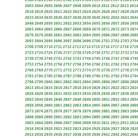
2588
2589
2590
2591
2592
2593
2594
2595
2596
2597
2598
259
2603
2604
2605
2606
2607
2608
2609
2610
2611
2612
2613
261
2618
2619
2620
2621
2622
2623
2624
2625
2626
2627
2628
262
2633
2634
2635
2636
2637
2638
2639
2640
2641
2642
2643
264
2648
2649
2650
2651
2652
2653
2654
2655
2656
2657
2658
265
2663
2664
2665
2666
2667
2668
2669
2670
2671
2672
2673
267
2678
2679
2680
2681
2682
2683
2684
2685
2686
2687
2688
268
2693
2694
2695
2696
2697
2698
2699
2700
2701
2702
2703
270
2708
2709
2710
2711
2712
2713
2714
2715
2716
2717
2718
271
2723
2724
2725
2726
2727
2728
2729
2730
2731
2732
2733
273
2738
2739
2740
2741
2742
2743
2744
2745
2746
2747
2748
274
2753
2754
2755
2756
2757
2758
2759
2760
2761
2762
2763
276
2768
2769
2770
2771
2772
2773
2774
2775
2776
2777
2778
277
2783
2784
2785
2786
2787
2788
2789
2790
2791
2792
2793
279
2798
2799
2800
2801
2802
2803
2804
2805
2806
2807
2808
280
2813
2814
2815
2816
2817
2818
2819
2820
2821
2822
2823
282
2828
2829
2830
2831
2832
2833
2834
2835
2836
2837
2838
283
2843
2844
2845
2846
2847
2848
2849
2850
2851
2852
2853
285
2858
2859
2860
2861
2862
2863
2864
2865
2866
2867
2868
286
2873
2874
2875
2876
2877
2878
2879
2880
2881
2882
2883
288
2888
2889
2890
2891
2892
2893
2894
2895
2896
2897
2898
289
2903
2904
2905
2906
2907
2908
2909
2910
2911
2912
2913
291
2918
2919
2920
2921
2922
2923
2924
2925
2926
2927
2928
292
2933
2934
2935
2936
2937
2938
2939
2940
2941
2942
2943
294