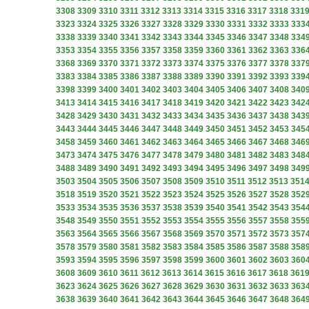
3308
3309
3310
3311
3312
3313
3314
3315
3316
3317
3318
331
3323
3324
3325
3326
3327
3328
3329
3330
3331
3332
3333
333
3338
3339
3340
3341
3342
3343
3344
3345
3346
3347
3348
334
3353
3354
3355
3356
3357
3358
3359
3360
3361
3362
3363
336
3368
3369
3370
3371
3372
3373
3374
3375
3376
3377
3378
337
3383
3384
3385
3386
3387
3388
3389
3390
3391
3392
3393
339
3398
3399
3400
3401
3402
3403
3404
3405
3406
3407
3408
340
3413
3414
3415
3416
3417
3418
3419
3420
3421
3422
3423
342
3428
3429
3430
3431
3432
3433
3434
3435
3436
3437
3438
343
3443
3444
3445
3446
3447
3448
3449
3450
3451
3452
3453
345
3458
3459
3460
3461
3462
3463
3464
3465
3466
3467
3468
346
3473
3474
3475
3476
3477
3478
3479
3480
3481
3482
3483
348
3488
3489
3490
3491
3492
3493
3494
3495
3496
3497
3498
349
3503
3504
3505
3506
3507
3508
3509
3510
3511
3512
3513
351
3518
3519
3520
3521
3522
3523
3524
3525
3526
3527
3528
352
3533
3534
3535
3536
3537
3538
3539
3540
3541
3542
3543
354
3548
3549
3550
3551
3552
3553
3554
3555
3556
3557
3558
355
3563
3564
3565
3566
3567
3568
3569
3570
3571
3572
3573
357
3578
3579
3580
3581
3582
3583
3584
3585
3586
3587
3588
358
3593
3594
3595
3596
3597
3598
3599
3600
3601
3602
3603
360
3608
3609
3610
3611
3612
3613
3614
3615
3616
3617
3618
361
3623
3624
3625
3626
3627
3628
3629
3630
3631
3632
3633
363
3638
3639
3640
3641
3642
3643
3644
3645
3646
3647
3648
364