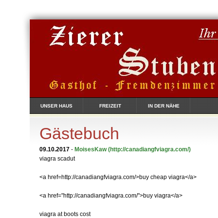
UNSER HAUS
FREIZEIT
IN DER NÄHE
Gästebuch
09.10.2017
-
MoisesKaw
(http://canadiangfviagra.com/)
viagra scadut
<a href=http://canadiangfviagra.com/>buy cheap viagra</a>
<a href="http://canadiangfviagra.com/">buy viagra</a>
viagra at boots cost