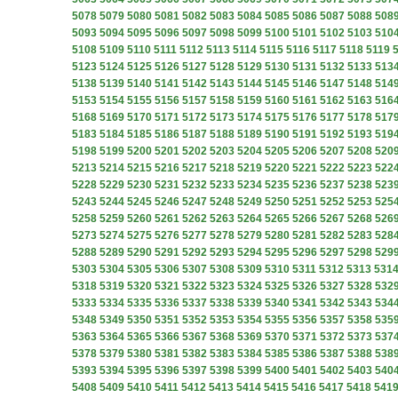
5078
5079
5080
5081
5082
5083
5084
5085
5086
5087
5088
508
5093
5094
5095
5096
5097
5098
5099
5100
5101
5102
5103
510
5108
5109
5110
5111
5112
5113
5114
5115
5116
5117
5118
5119
5123
5124
5125
5126
5127
5128
5129
5130
5131
5132
5133
513
5138
5139
5140
5141
5142
5143
5144
5145
5146
5147
5148
514
5153
5154
5155
5156
5157
5158
5159
5160
5161
5162
5163
516
5168
5169
5170
5171
5172
5173
5174
5175
5176
5177
5178
517
5183
5184
5185
5186
5187
5188
5189
5190
5191
5192
5193
519
5198
5199
5200
5201
5202
5203
5204
5205
5206
5207
5208
520
5213
5214
5215
5216
5217
5218
5219
5220
5221
5222
5223
522
5228
5229
5230
5231
5232
5233
5234
5235
5236
5237
5238
523
5243
5244
5245
5246
5247
5248
5249
5250
5251
5252
5253
525
5258
5259
5260
5261
5262
5263
5264
5265
5266
5267
5268
526
5273
5274
5275
5276
5277
5278
5279
5280
5281
5282
5283
528
5288
5289
5290
5291
5292
5293
5294
5295
5296
5297
5298
529
5303
5304
5305
5306
5307
5308
5309
5310
5311
5312
5313
531
5318
5319
5320
5321
5322
5323
5324
5325
5326
5327
5328
532
5333
5334
5335
5336
5337
5338
5339
5340
5341
5342
5343
534
5348
5349
5350
5351
5352
5353
5354
5355
5356
5357
5358
535
5363
5364
5365
5366
5367
5368
5369
5370
5371
5372
5373
537
5378
5379
5380
5381
5382
5383
5384
5385
5386
5387
5388
538
5393
5394
5395
5396
5397
5398
5399
5400
5401
5402
5403
540
5408
5409
5410
5411
5412
5413
5414
5415
5416
5417
5418
541