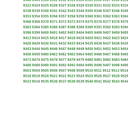
9308
9309
9310
9311
9312
9313
9314
9315
9316
9317
9318
931
9323
9324
9325
9326
9327
9328
9329
9330
9331
9332
9333
933
9338
9339
9340
9341
9342
9343
9344
9345
9346
9347
9348
934
9353
9354
9355
9356
9357
9358
9359
9360
9361
9362
9363
936
9368
9369
9370
9371
9372
9373
9374
9375
9376
9377
9378
937
9383
9384
9385
9386
9387
9388
9389
9390
9391
9392
9393
939
9398
9399
9400
9401
9402
9403
9404
9405
9406
9407
9408
940
9413
9414
9415
9416
9417
9418
9419
9420
9421
9422
9423
942
9428
9429
9430
9431
9432
9433
9434
9435
9436
9437
9438
943
9443
9444
9445
9446
9447
9448
9449
9450
9451
9452
9453
945
9458
9459
9460
9461
9462
9463
9464
9465
9466
9467
9468
946
9473
9474
9475
9476
9477
9478
9479
9480
9481
9482
9483
948
9488
9489
9490
9491
9492
9493
9494
9495
9496
9497
9498
949
9503
9504
9505
9506
9507
9508
9509
9510
9511
9512
9513
951
9518
9519
9520
9521
9522
9523
9524
9525
9526
9527
9528
952
9533
9534
9535
9536
9537
9538
9539
9540
9541
9542
9543
954