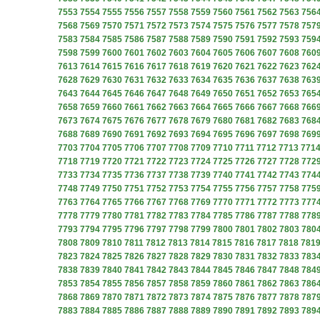
7553
7554
7555
7556
7557
7558
7559
7560
7561
7562
7563
756
7568
7569
7570
7571
7572
7573
7574
7575
7576
7577
7578
757
7583
7584
7585
7586
7587
7588
7589
7590
7591
7592
7593
759
7598
7599
7600
7601
7602
7603
7604
7605
7606
7607
7608
760
7613
7614
7615
7616
7617
7618
7619
7620
7621
7622
7623
762
7628
7629
7630
7631
7632
7633
7634
7635
7636
7637
7638
763
7643
7644
7645
7646
7647
7648
7649
7650
7651
7652
7653
765
7658
7659
7660
7661
7662
7663
7664
7665
7666
7667
7668
766
7673
7674
7675
7676
7677
7678
7679
7680
7681
7682
7683
768
7688
7689
7690
7691
7692
7693
7694
7695
7696
7697
7698
769
7703
7704
7705
7706
7707
7708
7709
7710
7711
7712
7713
771
7718
7719
7720
7721
7722
7723
7724
7725
7726
7727
7728
772
7733
7734
7735
7736
7737
7738
7739
7740
7741
7742
7743
774
7748
7749
7750
7751
7752
7753
7754
7755
7756
7757
7758
775
7763
7764
7765
7766
7767
7768
7769
7770
7771
7772
7773
777
7778
7779
7780
7781
7782
7783
7784
7785
7786
7787
7788
778
7793
7794
7795
7796
7797
7798
7799
7800
7801
7802
7803
780
7808
7809
7810
7811
7812
7813
7814
7815
7816
7817
7818
781
7823
7824
7825
7826
7827
7828
7829
7830
7831
7832
7833
783
7838
7839
7840
7841
7842
7843
7844
7845
7846
7847
7848
784
7853
7854
7855
7856
7857
7858
7859
7860
7861
7862
7863
786
7868
7869
7870
7871
7872
7873
7874
7875
7876
7877
7878
787
7883
7884
7885
7886
7887
7888
7889
7890
7891
7892
7893
789