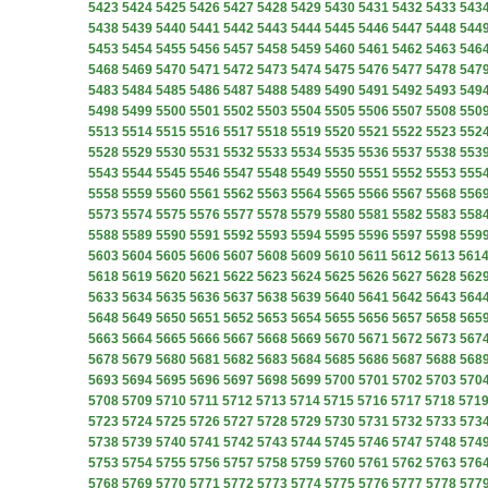
5423
5424
5425
5426
5427
5428
5429
5430
5431
5432
5433
543
5438
5439
5440
5441
5442
5443
5444
5445
5446
5447
5448
544
5453
5454
5455
5456
5457
5458
5459
5460
5461
5462
5463
546
5468
5469
5470
5471
5472
5473
5474
5475
5476
5477
5478
547
5483
5484
5485
5486
5487
5488
5489
5490
5491
5492
5493
549
5498
5499
5500
5501
5502
5503
5504
5505
5506
5507
5508
550
5513
5514
5515
5516
5517
5518
5519
5520
5521
5522
5523
552
5528
5529
5530
5531
5532
5533
5534
5535
5536
5537
5538
553
5543
5544
5545
5546
5547
5548
5549
5550
5551
5552
5553
555
5558
5559
5560
5561
5562
5563
5564
5565
5566
5567
5568
556
5573
5574
5575
5576
5577
5578
5579
5580
5581
5582
5583
558
5588
5589
5590
5591
5592
5593
5594
5595
5596
5597
5598
559
5603
5604
5605
5606
5607
5608
5609
5610
5611
5612
5613
561
5618
5619
5620
5621
5622
5623
5624
5625
5626
5627
5628
562
5633
5634
5635
5636
5637
5638
5639
5640
5641
5642
5643
564
5648
5649
5650
5651
5652
5653
5654
5655
5656
5657
5658
565
5663
5664
5665
5666
5667
5668
5669
5670
5671
5672
5673
567
5678
5679
5680
5681
5682
5683
5684
5685
5686
5687
5688
568
5693
5694
5695
5696
5697
5698
5699
5700
5701
5702
5703
570
5708
5709
5710
5711
5712
5713
5714
5715
5716
5717
5718
571
5723
5724
5725
5726
5727
5728
5729
5730
5731
5732
5733
573
5738
5739
5740
5741
5742
5743
5744
5745
5746
5747
5748
574
5753
5754
5755
5756
5757
5758
5759
5760
5761
5762
5763
576
5768
5769
5770
5771
5772
5773
5774
5775
5776
5777
5778
577