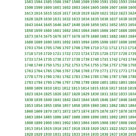
1583
1584
1585
1586
1587
1588
1589
1590
1591
1592
1593
159
1598
1599
1600
1601
1602
1603
1604
1605
1606
1607
1608
160
1613
1614
1615
1616
1617
1618
1619
1620
1621
1622
1623
162
1628
1629
1630
1631
1632
1633
1634
1635
1636
1637
1638
163
1643
1644
1645
1646
1647
1648
1649
1650
1651
1652
1653
165
1658
1659
1660
1661
1662
1663
1664
1665
1666
1667
1668
166
1673
1674
1675
1676
1677
1678
1679
1680
1681
1682
1683
168
1688
1689
1690
1691
1692
1693
1694
1695
1696
1697
1698
169
1703
1704
1705
1706
1707
1708
1709
1710
1711
1712
1713
171
1718
1719
1720
1721
1722
1723
1724
1725
1726
1727
1728
172
1733
1734
1735
1736
1737
1738
1739
1740
1741
1742
1743
174
1748
1749
1750
1751
1752
1753
1754
1755
1756
1757
1758
175
1763
1764
1765
1766
1767
1768
1769
1770
1771
1772
1773
177
1778
1779
1780
1781
1782
1783
1784
1785
1786
1787
1788
178
1793
1794
1795
1796
1797
1798
1799
1800
1801
1802
1803
180
1808
1809
1810
1811
1812
1813
1814
1815
1816
1817
1818
181
1823
1824
1825
1826
1827
1828
1829
1830
1831
1832
1833
183
1838
1839
1840
1841
1842
1843
1844
1845
1846
1847
1848
184
1853
1854
1855
1856
1857
1858
1859
1860
1861
1862
1863
186
1868
1869
1870
1871
1872
1873
1874
1875
1876
1877
1878
187
1883
1884
1885
1886
1887
1888
1889
1890
1891
1892
1893
189
1898
1899
1900
1901
1902
1903
1904
1905
1906
1907
1908
190
1913
1914
1915
1916
1917
1918
1919
1920
1921
1922
1923
192
1928
1929
1930
1931
1932
1933
1934
1935
1936
1937
1938
193