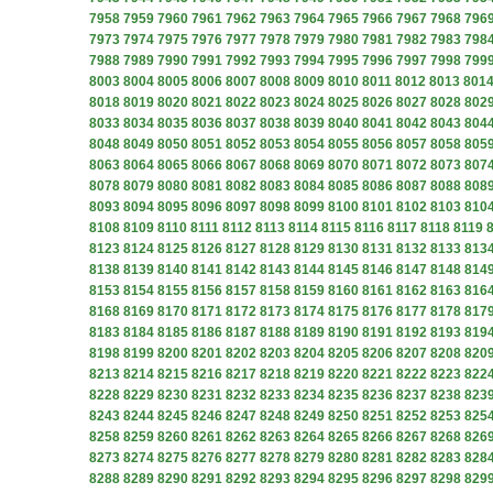
7958
7959
7960
7961
7962
7963
7964
7965
7966
7967
7968
796
7973
7974
7975
7976
7977
7978
7979
7980
7981
7982
7983
798
7988
7989
7990
7991
7992
7993
7994
7995
7996
7997
7998
799
8003
8004
8005
8006
8007
8008
8009
8010
8011
8012
8013
801
8018
8019
8020
8021
8022
8023
8024
8025
8026
8027
8028
802
8033
8034
8035
8036
8037
8038
8039
8040
8041
8042
8043
804
8048
8049
8050
8051
8052
8053
8054
8055
8056
8057
8058
805
8063
8064
8065
8066
8067
8068
8069
8070
8071
8072
8073
807
8078
8079
8080
8081
8082
8083
8084
8085
8086
8087
8088
808
8093
8094
8095
8096
8097
8098
8099
8100
8101
8102
8103
810
8108
8109
8110
8111
8112
8113
8114
8115
8116
8117
8118
8119
8123
8124
8125
8126
8127
8128
8129
8130
8131
8132
8133
813
8138
8139
8140
8141
8142
8143
8144
8145
8146
8147
8148
814
8153
8154
8155
8156
8157
8158
8159
8160
8161
8162
8163
816
8168
8169
8170
8171
8172
8173
8174
8175
8176
8177
8178
817
8183
8184
8185
8186
8187
8188
8189
8190
8191
8192
8193
819
8198
8199
8200
8201
8202
8203
8204
8205
8206
8207
8208
820
8213
8214
8215
8216
8217
8218
8219
8220
8221
8222
8223
822
8228
8229
8230
8231
8232
8233
8234
8235
8236
8237
8238
823
8243
8244
8245
8246
8247
8248
8249
8250
8251
8252
8253
825
8258
8259
8260
8261
8262
8263
8264
8265
8266
8267
8268
826
8273
8274
8275
8276
8277
8278
8279
8280
8281
8282
8283
828
8288
8289
8290
8291
8292
8293
8294
8295
8296
8297
8298
829