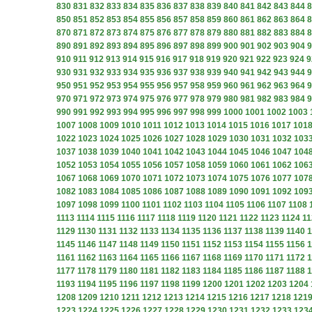
830
831
832
833
834
835
836
837
838
839
840
841
842
843
844
8
850
851
852
853
854
855
856
857
858
859
860
861
862
863
864
8
870
871
872
873
874
875
876
877
878
879
880
881
882
883
884
8
890
891
892
893
894
895
896
897
898
899
900
901
902
903
904
9
910
911
912
913
914
915
916
917
918
919
920
921
922
923
924
9
930
931
932
933
934
935
936
937
938
939
940
941
942
943
944
9
950
951
952
953
954
955
956
957
958
959
960
961
962
963
964
9
970
971
972
973
974
975
976
977
978
979
980
981
982
983
984
9
990
991
992
993
994
995
996
997
998
999
1000
1001
1002
1003
1007
1008
1009
1010
1011
1012
1013
1014
1015
1016
1017
101
1022
1023
1024
1025
1026
1027
1028
1029
1030
1031
1032
103
1037
1038
1039
1040
1041
1042
1043
1044
1045
1046
1047
104
1052
1053
1054
1055
1056
1057
1058
1059
1060
1061
1062
106
1067
1068
1069
1070
1071
1072
1073
1074
1075
1076
1077
107
1082
1083
1084
1085
1086
1087
1088
1089
1090
1091
1092
109
1097
1098
1099
1100
1101
1102
1103
1104
1105
1106
1107
1108
1113
1114
1115
1116
1117
1118
1119
1120
1121
1122
1123
1124
11
1129
1130
1131
1132
1133
1134
1135
1136
1137
1138
1139
1140
1
1145
1146
1147
1148
1149
1150
1151
1152
1153
1154
1155
1156
1
1161
1162
1163
1164
1165
1166
1167
1168
1169
1170
1171
1172
1
1177
1178
1179
1180
1181
1182
1183
1184
1185
1186
1187
1188
1
1193
1194
1195
1196
1197
1198
1199
1200
1201
1202
1203
1204
1208
1209
1210
1211
1212
1213
1214
1215
1216
1217
1218
121
1223
1224
1225
1226
1227
1228
1229
1230
1231
1232
1233
123