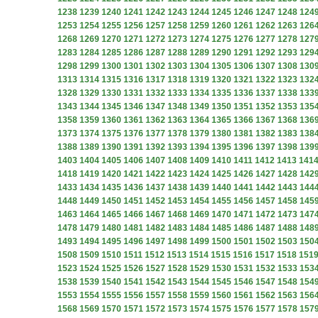
1238
1239
1240
1241
1242
1243
1244
1245
1246
1247
1248
124
1253
1254
1255
1256
1257
1258
1259
1260
1261
1262
1263
126
1268
1269
1270
1271
1272
1273
1274
1275
1276
1277
1278
127
1283
1284
1285
1286
1287
1288
1289
1290
1291
1292
1293
129
1298
1299
1300
1301
1302
1303
1304
1305
1306
1307
1308
130
1313
1314
1315
1316
1317
1318
1319
1320
1321
1322
1323
132
1328
1329
1330
1331
1332
1333
1334
1335
1336
1337
1338
133
1343
1344
1345
1346
1347
1348
1349
1350
1351
1352
1353
135
1358
1359
1360
1361
1362
1363
1364
1365
1366
1367
1368
136
1373
1374
1375
1376
1377
1378
1379
1380
1381
1382
1383
138
1388
1389
1390
1391
1392
1393
1394
1395
1396
1397
1398
139
1403
1404
1405
1406
1407
1408
1409
1410
1411
1412
1413
141
1418
1419
1420
1421
1422
1423
1424
1425
1426
1427
1428
142
1433
1434
1435
1436
1437
1438
1439
1440
1441
1442
1443
144
1448
1449
1450
1451
1452
1453
1454
1455
1456
1457
1458
145
1463
1464
1465
1466
1467
1468
1469
1470
1471
1472
1473
147
1478
1479
1480
1481
1482
1483
1484
1485
1486
1487
1488
148
1493
1494
1495
1496
1497
1498
1499
1500
1501
1502
1503
150
1508
1509
1510
1511
1512
1513
1514
1515
1516
1517
1518
151
1523
1524
1525
1526
1527
1528
1529
1530
1531
1532
1533
153
1538
1539
1540
1541
1542
1543
1544
1545
1546
1547
1548
154
1553
1554
1555
1556
1557
1558
1559
1560
1561
1562
1563
156
1568
1569
1570
1571
1572
1573
1574
1575
1576
1577
1578
157