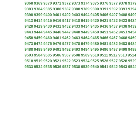
9368
9369
9370
9371
9372
9373
9374
9375
9376
9377
9378
937
9383
9384
9385
9386
9387
9388
9389
9390
9391
9392
9393
939
9398
9399
9400
9401
9402
9403
9404
9405
9406
9407
9408
940
9413
9414
9415
9416
9417
9418
9419
9420
9421
9422
9423
942
9428
9429
9430
9431
9432
9433
9434
9435
9436
9437
9438
943
9443
9444
9445
9446
9447
9448
9449
9450
9451
9452
9453
945
9458
9459
9460
9461
9462
9463
9464
9465
9466
9467
9468
946
9473
9474
9475
9476
9477
9478
9479
9480
9481
9482
9483
948
9488
9489
9490
9491
9492
9493
9494
9495
9496
9497
9498
949
9503
9504
9505
9506
9507
9508
9509
9510
9511
9512
9513
951
9518
9519
9520
9521
9522
9523
9524
9525
9526
9527
9528
952
9533
9534
9535
9536
9537
9538
9539
9540
9541
9542
9543
954