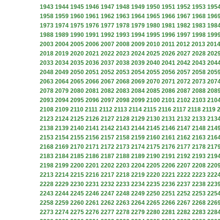
1943
1944
1945
1946
1947
1948
1949
1950
1951
1952
1953
195
1958
1959
1960
1961
1962
1963
1964
1965
1966
1967
1968
196
1973
1974
1975
1976
1977
1978
1979
1980
1981
1982
1983
198
1988
1989
1990
1991
1992
1993
1994
1995
1996
1997
1998
199
2003
2004
2005
2006
2007
2008
2009
2010
2011
2012
2013
201
2018
2019
2020
2021
2022
2023
2024
2025
2026
2027
2028
202
2033
2034
2035
2036
2037
2038
2039
2040
2041
2042
2043
204
2048
2049
2050
2051
2052
2053
2054
2055
2056
2057
2058
205
2063
2064
2065
2066
2067
2068
2069
2070
2071
2072
2073
207
2078
2079
2080
2081
2082
2083
2084
2085
2086
2087
2088
208
2093
2094
2095
2096
2097
2098
2099
2100
2101
2102
2103
210
2108
2109
2110
2111
2112
2113
2114
2115
2116
2117
2118
2119
2123
2124
2125
2126
2127
2128
2129
2130
2131
2132
2133
213
2138
2139
2140
2141
2142
2143
2144
2145
2146
2147
2148
214
2153
2154
2155
2156
2157
2158
2159
2160
2161
2162
2163
216
2168
2169
2170
2171
2172
2173
2174
2175
2176
2177
2178
217
2183
2184
2185
2186
2187
2188
2189
2190
2191
2192
2193
219
2198
2199
2200
2201
2202
2203
2204
2205
2206
2207
2208
220
2213
2214
2215
2216
2217
2218
2219
2220
2221
2222
2223
222
2228
2229
2230
2231
2232
2233
2234
2235
2236
2237
2238
223
2243
2244
2245
2246
2247
2248
2249
2250
2251
2252
2253
225
2258
2259
2260
2261
2262
2263
2264
2265
2266
2267
2268
226
2273
2274
2275
2276
2277
2278
2279
2280
2281
2282
2283
228