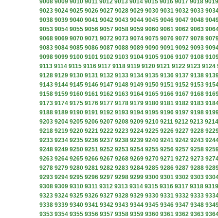
9008
9009
9010
9011
9012
9013
9014
9015
9016
9017
9018
901
9023
9024
9025
9026
9027
9028
9029
9030
9031
9032
9033
903
9038
9039
9040
9041
9042
9043
9044
9045
9046
9047
9048
904
9053
9054
9055
9056
9057
9058
9059
9060
9061
9062
9063
906
9068
9069
9070
9071
9072
9073
9074
9075
9076
9077
9078
907
9083
9084
9085
9086
9087
9088
9089
9090
9091
9092
9093
909
9098
9099
9100
9101
9102
9103
9104
9105
9106
9107
9108
910
9113
9114
9115
9116
9117
9118
9119
9120
9121
9122
9123
9124
9128
9129
9130
9131
9132
9133
9134
9135
9136
9137
9138
913
9143
9144
9145
9146
9147
9148
9149
9150
9151
9152
9153
915
9158
9159
9160
9161
9162
9163
9164
9165
9166
9167
9168
916
9173
9174
9175
9176
9177
9178
9179
9180
9181
9182
9183
918
9188
9189
9190
9191
9192
9193
9194
9195
9196
9197
9198
919
9203
9204
9205
9206
9207
9208
9209
9210
9211
9212
9213
921
9218
9219
9220
9221
9222
9223
9224
9225
9226
9227
9228
922
9233
9234
9235
9236
9237
9238
9239
9240
9241
9242
9243
924
9248
9249
9250
9251
9252
9253
9254
9255
9256
9257
9258
925
9263
9264
9265
9266
9267
9268
9269
9270
9271
9272
9273
927
9278
9279
9280
9281
9282
9283
9284
9285
9286
9287
9288
928
9293
9294
9295
9296
9297
9298
9299
9300
9301
9302
9303
930
9308
9309
9310
9311
9312
9313
9314
9315
9316
9317
9318
931
9323
9324
9325
9326
9327
9328
9329
9330
9331
9332
9333
933
9338
9339
9340
9341
9342
9343
9344
9345
9346
9347
9348
934
9353
9354
9355
9356
9357
9358
9359
9360
9361
9362
9363
936