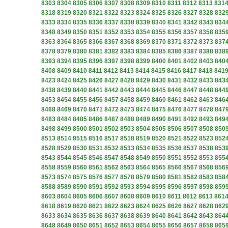
8303
8304
8305
8306
8307
8308
8309
8310
8311
8312
8313
831
8318
8319
8320
8321
8322
8323
8324
8325
8326
8327
8328
832
8333
8334
8335
8336
8337
8338
8339
8340
8341
8342
8343
834
8348
8349
8350
8351
8352
8353
8354
8355
8356
8357
8358
835
8363
8364
8365
8366
8367
8368
8369
8370
8371
8372
8373
837
8378
8379
8380
8381
8382
8383
8384
8385
8386
8387
8388
838
8393
8394
8395
8396
8397
8398
8399
8400
8401
8402
8403
840
8408
8409
8410
8411
8412
8413
8414
8415
8416
8417
8418
841
8423
8424
8425
8426
8427
8428
8429
8430
8431
8432
8433
843
8438
8439
8440
8441
8442
8443
8444
8445
8446
8447
8448
844
8453
8454
8455
8456
8457
8458
8459
8460
8461
8462
8463
846
8468
8469
8470
8471
8472
8473
8474
8475
8476
8477
8478
847
8483
8484
8485
8486
8487
8488
8489
8490
8491
8492
8493
849
8498
8499
8500
8501
8502
8503
8504
8505
8506
8507
8508
850
8513
8514
8515
8516
8517
8518
8519
8520
8521
8522
8523
852
8528
8529
8530
8531
8532
8533
8534
8535
8536
8537
8538
853
8543
8544
8545
8546
8547
8548
8549
8550
8551
8552
8553
855
8558
8559
8560
8561
8562
8563
8564
8565
8566
8567
8568
856
8573
8574
8575
8576
8577
8578
8579
8580
8581
8582
8583
858
8588
8589
8590
8591
8592
8593
8594
8595
8596
8597
8598
859
8603
8604
8605
8606
8607
8608
8609
8610
8611
8612
8613
861
8618
8619
8620
8621
8622
8623
8624
8625
8626
8627
8628
862
8633
8634
8635
8636
8637
8638
8639
8640
8641
8642
8643
864
8648
8649
8650
8651
8652
8653
8654
8655
8656
8657
8658
865