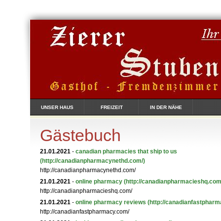
UNSER HAUS
FREIZEIT
IN DER NÄHE
Gästebuch
21.01.2021
-
canadian pharmacies that ship to us
(http://canadianpharmacynethd.com/)
http://canadianpharmacynethd.com/
21.01.2021
-
online pharmacy
(http://canadianpharmacieshq.com
http://canadianpharmacieshq.com/
21.01.2021
-
online pharmacy reviews
(http://canadianfastpharm
http://canadianfastpharmacy.com/