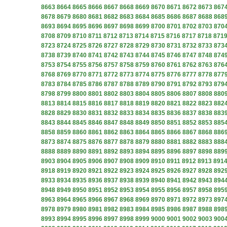
8663
8664
8665
8666
8667
8668
8669
8670
8671
8672
8673
867
8678
8679
8680
8681
8682
8683
8684
8685
8686
8687
8688
868
8693
8694
8695
8696
8697
8698
8699
8700
8701
8702
8703
870
8708
8709
8710
8711
8712
8713
8714
8715
8716
8717
8718
871
8723
8724
8725
8726
8727
8728
8729
8730
8731
8732
8733
873
8738
8739
8740
8741
8742
8743
8744
8745
8746
8747
8748
874
8753
8754
8755
8756
8757
8758
8759
8760
8761
8762
8763
876
8768
8769
8770
8771
8772
8773
8774
8775
8776
8777
8778
877
8783
8784
8785
8786
8787
8788
8789
8790
8791
8792
8793
879
8798
8799
8800
8801
8802
8803
8804
8805
8806
8807
8808
880
8813
8814
8815
8816
8817
8818
8819
8820
8821
8822
8823
882
8828
8829
8830
8831
8832
8833
8834
8835
8836
8837
8838
883
8843
8844
8845
8846
8847
8848
8849
8850
8851
8852
8853
885
8858
8859
8860
8861
8862
8863
8864
8865
8866
8867
8868
886
8873
8874
8875
8876
8877
8878
8879
8880
8881
8882
8883
888
8888
8889
8890
8891
8892
8893
8894
8895
8896
8897
8898
889
8903
8904
8905
8906
8907
8908
8909
8910
8911
8912
8913
891
8918
8919
8920
8921
8922
8923
8924
8925
8926
8927
8928
892
8933
8934
8935
8936
8937
8938
8939
8940
8941
8942
8943
894
8948
8949
8950
8951
8952
8953
8954
8955
8956
8957
8958
895
8963
8964
8965
8966
8967
8968
8969
8970
8971
8972
8973
897
8978
8979
8980
8981
8982
8983
8984
8985
8986
8987
8988
898
8993
8994
8995
8996
8997
8998
8999
9000
9001
9002
9003
900