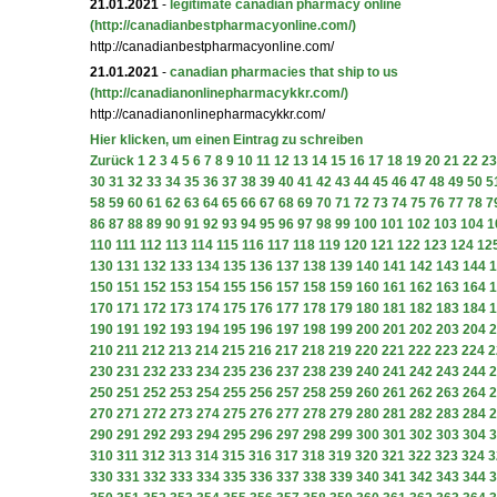
21.01.2021
-
legitimate canadian pharmacy online
(http://canadianbestpharmacyonline.com/)
http://canadianbestpharmacyonline.com/
21.01.2021
-
canadian pharmacies that ship to us
(http://canadianonlinepharmacykkr.com/)
http://canadianonlinepharmacykkr.com/
Hier klicken, um einen Eintrag zu schreiben
Zurück
1
2
3
4
5
6
7
8
9
10
11
12
13
14
15
16
17
18
19
20
21
22
23
30
31
32
33
34
35
36
37
38
39
40
41
42
43
44
45
46
47
48
49
50
5
58
59
60
61
62
63
64
65
66
67
68
69
70
71
72
73
74
75
76
77
78
7
86
87
88
89
90
91
92
93
94
95
96
97
98
99
100
101
102
103
104
1
110
111
112
113
114
115
116
117
118
119
120
121
122
123
124
12
130
131
132
133
134
135
136
137
138
139
140
141
142
143
144
1
150
151
152
153
154
155
156
157
158
159
160
161
162
163
164
1
170
171
172
173
174
175
176
177
178
179
180
181
182
183
184
1
190
191
192
193
194
195
196
197
198
199
200
201
202
203
204
2
210
211
212
213
214
215
216
217
218
219
220
221
222
223
224
2
230
231
232
233
234
235
236
237
238
239
240
241
242
243
244
2
250
251
252
253
254
255
256
257
258
259
260
261
262
263
264
2
270
271
272
273
274
275
276
277
278
279
280
281
282
283
284
2
290
291
292
293
294
295
296
297
298
299
300
301
302
303
304
3
310
311
312
313
314
315
316
317
318
319
320
321
322
323
324
3
330
331
332
333
334
335
336
337
338
339
340
341
342
343
344
3