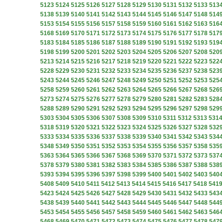
5123
5124
5125
5126
5127
5128
5129
5130
5131
5132
5133
513
5138
5139
5140
5141
5142
5143
5144
5145
5146
5147
5148
514
5153
5154
5155
5156
5157
5158
5159
5160
5161
5162
5163
516
5168
5169
5170
5171
5172
5173
5174
5175
5176
5177
5178
517
5183
5184
5185
5186
5187
5188
5189
5190
5191
5192
5193
519
5198
5199
5200
5201
5202
5203
5204
5205
5206
5207
5208
520
5213
5214
5215
5216
5217
5218
5219
5220
5221
5222
5223
522
5228
5229
5230
5231
5232
5233
5234
5235
5236
5237
5238
523
5243
5244
5245
5246
5247
5248
5249
5250
5251
5252
5253
525
5258
5259
5260
5261
5262
5263
5264
5265
5266
5267
5268
526
5273
5274
5275
5276
5277
5278
5279
5280
5281
5282
5283
528
5288
5289
5290
5291
5292
5293
5294
5295
5296
5297
5298
529
5303
5304
5305
5306
5307
5308
5309
5310
5311
5312
5313
531
5318
5319
5320
5321
5322
5323
5324
5325
5326
5327
5328
532
5333
5334
5335
5336
5337
5338
5339
5340
5341
5342
5343
534
5348
5349
5350
5351
5352
5353
5354
5355
5356
5357
5358
535
5363
5364
5365
5366
5367
5368
5369
5370
5371
5372
5373
537
5378
5379
5380
5381
5382
5383
5384
5385
5386
5387
5388
538
5393
5394
5395
5396
5397
5398
5399
5400
5401
5402
5403
540
5408
5409
5410
5411
5412
5413
5414
5415
5416
5417
5418
541
5423
5424
5425
5426
5427
5428
5429
5430
5431
5432
5433
543
5438
5439
5440
5441
5442
5443
5444
5445
5446
5447
5448
544
5453
5454
5455
5456
5457
5458
5459
5460
5461
5462
5463
546
5468
5469
5470
5471
5472
5473
5474
5475
5476
5477
5478
547