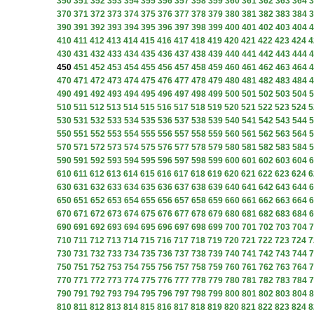
350
351
352
353
354
355
356
357
358
359
360
361
362
363
364
3
370
371
372
373
374
375
376
377
378
379
380
381
382
383
384
3
390
391
392
393
394
395
396
397
398
399
400
401
402
403
404
4
410
411
412
413
414
415
416
417
418
419
420
421
422
423
424
4
430
431
432
433
434
435
436
437
438
439
440
441
442
443
444
4
450
451
452
453
454
455
456
457
458
459
460
461
462
463
464
4
470
471
472
473
474
475
476
477
478
479
480
481
482
483
484
4
490
491
492
493
494
495
496
497
498
499
500
501
502
503
504
5
510
511
512
513
514
515
516
517
518
519
520
521
522
523
524
5
530
531
532
533
534
535
536
537
538
539
540
541
542
543
544
5
550
551
552
553
554
555
556
557
558
559
560
561
562
563
564
5
570
571
572
573
574
575
576
577
578
579
580
581
582
583
584
5
590
591
592
593
594
595
596
597
598
599
600
601
602
603
604
6
610
611
612
613
614
615
616
617
618
619
620
621
622
623
624
6
630
631
632
633
634
635
636
637
638
639
640
641
642
643
644
6
650
651
652
653
654
655
656
657
658
659
660
661
662
663
664
6
670
671
672
673
674
675
676
677
678
679
680
681
682
683
684
6
690
691
692
693
694
695
696
697
698
699
700
701
702
703
704
7
710
711
712
713
714
715
716
717
718
719
720
721
722
723
724
7
730
731
732
733
734
735
736
737
738
739
740
741
742
743
744
7
750
751
752
753
754
755
756
757
758
759
760
761
762
763
764
7
770
771
772
773
774
775
776
777
778
779
780
781
782
783
784
7
790
791
792
793
794
795
796
797
798
799
800
801
802
803
804
8
810
811
812
813
814
815
816
817
818
819
820
821
822
823
824
8