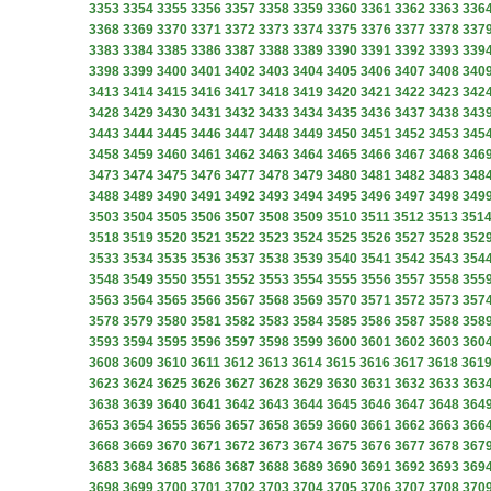
3353
3354
3355
3356
3357
3358
3359
3360
3361
3362
3363
336
3368
3369
3370
3371
3372
3373
3374
3375
3376
3377
3378
337
3383
3384
3385
3386
3387
3388
3389
3390
3391
3392
3393
339
3398
3399
3400
3401
3402
3403
3404
3405
3406
3407
3408
340
3413
3414
3415
3416
3417
3418
3419
3420
3421
3422
3423
342
3428
3429
3430
3431
3432
3433
3434
3435
3436
3437
3438
343
3443
3444
3445
3446
3447
3448
3449
3450
3451
3452
3453
345
3458
3459
3460
3461
3462
3463
3464
3465
3466
3467
3468
346
3473
3474
3475
3476
3477
3478
3479
3480
3481
3482
3483
348
3488
3489
3490
3491
3492
3493
3494
3495
3496
3497
3498
349
3503
3504
3505
3506
3507
3508
3509
3510
3511
3512
3513
351
3518
3519
3520
3521
3522
3523
3524
3525
3526
3527
3528
352
3533
3534
3535
3536
3537
3538
3539
3540
3541
3542
3543
354
3548
3549
3550
3551
3552
3553
3554
3555
3556
3557
3558
355
3563
3564
3565
3566
3567
3568
3569
3570
3571
3572
3573
357
3578
3579
3580
3581
3582
3583
3584
3585
3586
3587
3588
358
3593
3594
3595
3596
3597
3598
3599
3600
3601
3602
3603
360
3608
3609
3610
3611
3612
3613
3614
3615
3616
3617
3618
361
3623
3624
3625
3626
3627
3628
3629
3630
3631
3632
3633
363
3638
3639
3640
3641
3642
3643
3644
3645
3646
3647
3648
364
3653
3654
3655
3656
3657
3658
3659
3660
3661
3662
3663
366
3668
3669
3670
3671
3672
3673
3674
3675
3676
3677
3678
367
3683
3684
3685
3686
3687
3688
3689
3690
3691
3692
3693
369
3698
3699
3700
3701
3702
3703
3704
3705
3706
3707
3708
370