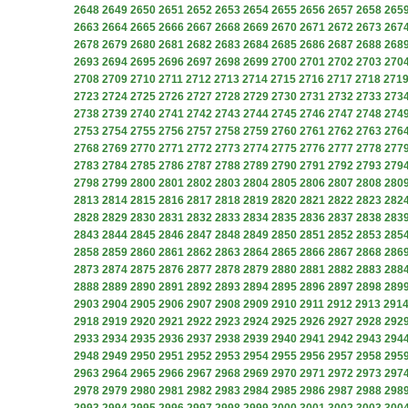
2648
2649
2650
2651
2652
2653
2654
2655
2656
2657
2658
265
2663
2664
2665
2666
2667
2668
2669
2670
2671
2672
2673
267
2678
2679
2680
2681
2682
2683
2684
2685
2686
2687
2688
268
2693
2694
2695
2696
2697
2698
2699
2700
2701
2702
2703
270
2708
2709
2710
2711
2712
2713
2714
2715
2716
2717
2718
271
2723
2724
2725
2726
2727
2728
2729
2730
2731
2732
2733
273
2738
2739
2740
2741
2742
2743
2744
2745
2746
2747
2748
274
2753
2754
2755
2756
2757
2758
2759
2760
2761
2762
2763
276
2768
2769
2770
2771
2772
2773
2774
2775
2776
2777
2778
277
2783
2784
2785
2786
2787
2788
2789
2790
2791
2792
2793
279
2798
2799
2800
2801
2802
2803
2804
2805
2806
2807
2808
280
2813
2814
2815
2816
2817
2818
2819
2820
2821
2822
2823
282
2828
2829
2830
2831
2832
2833
2834
2835
2836
2837
2838
283
2843
2844
2845
2846
2847
2848
2849
2850
2851
2852
2853
285
2858
2859
2860
2861
2862
2863
2864
2865
2866
2867
2868
286
2873
2874
2875
2876
2877
2878
2879
2880
2881
2882
2883
288
2888
2889
2890
2891
2892
2893
2894
2895
2896
2897
2898
289
2903
2904
2905
2906
2907
2908
2909
2910
2911
2912
2913
291
2918
2919
2920
2921
2922
2923
2924
2925
2926
2927
2928
292
2933
2934
2935
2936
2937
2938
2939
2940
2941
2942
2943
294
2948
2949
2950
2951
2952
2953
2954
2955
2956
2957
2958
295
2963
2964
2965
2966
2967
2968
2969
2970
2971
2972
2973
297
2978
2979
2980
2981
2982
2983
2984
2985
2986
2987
2988
298