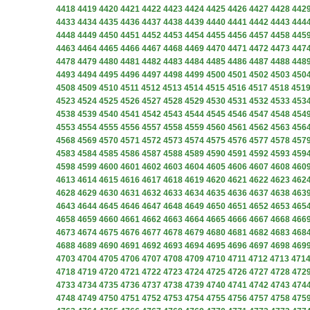
4418
4419
4420
4421
4422
4423
4424
4425
4426
4427
4428
442
4433
4434
4435
4436
4437
4438
4439
4440
4441
4442
4443
444
4448
4449
4450
4451
4452
4453
4454
4455
4456
4457
4458
445
4463
4464
4465
4466
4467
4468
4469
4470
4471
4472
4473
447
4478
4479
4480
4481
4482
4483
4484
4485
4486
4487
4488
448
4493
4494
4495
4496
4497
4498
4499
4500
4501
4502
4503
450
4508
4509
4510
4511
4512
4513
4514
4515
4516
4517
4518
451
4523
4524
4525
4526
4527
4528
4529
4530
4531
4532
4533
453
4538
4539
4540
4541
4542
4543
4544
4545
4546
4547
4548
454
4553
4554
4555
4556
4557
4558
4559
4560
4561
4562
4563
456
4568
4569
4570
4571
4572
4573
4574
4575
4576
4577
4578
457
4583
4584
4585
4586
4587
4588
4589
4590
4591
4592
4593
459
4598
4599
4600
4601
4602
4603
4604
4605
4606
4607
4608
460
4613
4614
4615
4616
4617
4618
4619
4620
4621
4622
4623
462
4628
4629
4630
4631
4632
4633
4634
4635
4636
4637
4638
463
4643
4644
4645
4646
4647
4648
4649
4650
4651
4652
4653
465
4658
4659
4660
4661
4662
4663
4664
4665
4666
4667
4668
466
4673
4674
4675
4676
4677
4678
4679
4680
4681
4682
4683
468
4688
4689
4690
4691
4692
4693
4694
4695
4696
4697
4698
469
4703
4704
4705
4706
4707
4708
4709
4710
4711
4712
4713
471
4718
4719
4720
4721
4722
4723
4724
4725
4726
4727
4728
472
4733
4734
4735
4736
4737
4738
4739
4740
4741
4742
4743
474
4748
4749
4750
4751
4752
4753
4754
4755
4756
4757
4758
475