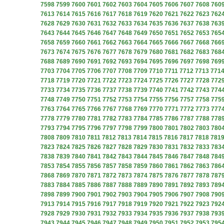
7598
7599
7600
7601
7602
7603
7604
7605
7606
7607
7608
760
7613
7614
7615
7616
7617
7618
7619
7620
7621
7622
7623
762
7628
7629
7630
7631
7632
7633
7634
7635
7636
7637
7638
763
7643
7644
7645
7646
7647
7648
7649
7650
7651
7652
7653
765
7658
7659
7660
7661
7662
7663
7664
7665
7666
7667
7668
766
7673
7674
7675
7676
7677
7678
7679
7680
7681
7682
7683
768
7688
7689
7690
7691
7692
7693
7694
7695
7696
7697
7698
769
7703
7704
7705
7706
7707
7708
7709
7710
7711
7712
7713
771
7718
7719
7720
7721
7722
7723
7724
7725
7726
7727
7728
772
7733
7734
7735
7736
7737
7738
7739
7740
7741
7742
7743
774
7748
7749
7750
7751
7752
7753
7754
7755
7756
7757
7758
775
7763
7764
7765
7766
7767
7768
7769
7770
7771
7772
7773
777
7778
7779
7780
7781
7782
7783
7784
7785
7786
7787
7788
778
7793
7794
7795
7796
7797
7798
7799
7800
7801
7802
7803
780
7808
7809
7810
7811
7812
7813
7814
7815
7816
7817
7818
781
7823
7824
7825
7826
7827
7828
7829
7830
7831
7832
7833
783
7838
7839
7840
7841
7842
7843
7844
7845
7846
7847
7848
784
7853
7854
7855
7856
7857
7858
7859
7860
7861
7862
7863
786
7868
7869
7870
7871
7872
7873
7874
7875
7876
7877
7878
787
7883
7884
7885
7886
7887
7888
7889
7890
7891
7892
7893
789
7898
7899
7900
7901
7902
7903
7904
7905
7906
7907
7908
790
7913
7914
7915
7916
7917
7918
7919
7920
7921
7922
7923
792
7928
7929
7930
7931
7932
7933
7934
7935
7936
7937
7938
793
7943
7944
7945
7946
7947
7948
7949
7950
7951
7952
7953
795