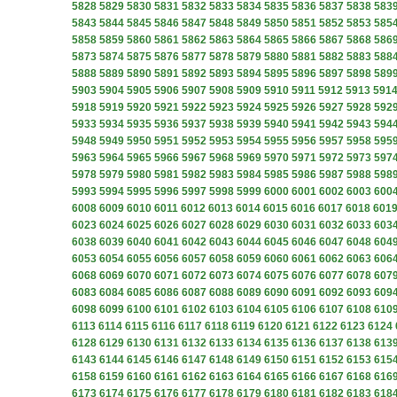
5828
5829
5830
5831
5832
5833
5834
5835
5836
5837
5838
583
5843
5844
5845
5846
5847
5848
5849
5850
5851
5852
5853
585
5858
5859
5860
5861
5862
5863
5864
5865
5866
5867
5868
586
5873
5874
5875
5876
5877
5878
5879
5880
5881
5882
5883
588
5888
5889
5890
5891
5892
5893
5894
5895
5896
5897
5898
589
5903
5904
5905
5906
5907
5908
5909
5910
5911
5912
5913
591
5918
5919
5920
5921
5922
5923
5924
5925
5926
5927
5928
592
5933
5934
5935
5936
5937
5938
5939
5940
5941
5942
5943
594
5948
5949
5950
5951
5952
5953
5954
5955
5956
5957
5958
595
5963
5964
5965
5966
5967
5968
5969
5970
5971
5972
5973
597
5978
5979
5980
5981
5982
5983
5984
5985
5986
5987
5988
598
5993
5994
5995
5996
5997
5998
5999
6000
6001
6002
6003
600
6008
6009
6010
6011
6012
6013
6014
6015
6016
6017
6018
601
6023
6024
6025
6026
6027
6028
6029
6030
6031
6032
6033
603
6038
6039
6040
6041
6042
6043
6044
6045
6046
6047
6048
604
6053
6054
6055
6056
6057
6058
6059
6060
6061
6062
6063
606
6068
6069
6070
6071
6072
6073
6074
6075
6076
6077
6078
607
6083
6084
6085
6086
6087
6088
6089
6090
6091
6092
6093
609
6098
6099
6100
6101
6102
6103
6104
6105
6106
6107
6108
610
6113
6114
6115
6116
6117
6118
6119
6120
6121
6122
6123
6124
6128
6129
6130
6131
6132
6133
6134
6135
6136
6137
6138
613
6143
6144
6145
6146
6147
6148
6149
6150
6151
6152
6153
615
6158
6159
6160
6161
6162
6163
6164
6165
6166
6167
6168
616
6173
6174
6175
6176
6177
6178
6179
6180
6181
6182
6183
618