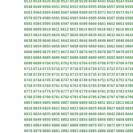
6533
6534
6535
6536
6537
6538
6539
6540
6541
6542
6543
654
6548
6549
6550
6551
6552
6553
6554
6555
6556
6557
6558
655
6563
6564
6565
6566
6567
6568
6569
6570
6571
6572
6573
657
6578
6579
6580
6581
6582
6583
6584
6585
6586
6587
6588
658
6593
6594
6595
6596
6597
6598
6599
6600
6601
6602
6603
660
6608
6609
6610
6611
6612
6613
6614
6615
6616
6617
6618
661
6623
6624
6625
6626
6627
6628
6629
6630
6631
6632
6633
663
6638
6639
6640
6641
6642
6643
6644
6645
6646
6647
6648
664
6653
6654
6655
6656
6657
6658
6659
6660
6661
6662
6663
666
6668
6669
6670
6671
6672
6673
6674
6675
6676
6677
6678
667
6683
6684
6685
6686
6687
6688
6689
6690
6691
6692
6693
669
6698
6699
6700
6701
6702
6703
6704
6705
6706
6707
6708
670
6713
6714
6715
6716
6717
6718
6719
6720
6721
6722
6723
672
6728
6729
6730
6731
6732
6733
6734
6735
6736
6737
6738
673
6743
6744
6745
6746
6747
6748
6749
6750
6751
6752
6753
675
6758
6759
6760
6761
6762
6763
6764
6765
6766
6767
6768
676
6773
6774
6775
6776
6777
6778
6779
6780
6781
6782
6783
678
6788
6789
6790
6791
6792
6793
6794
6795
6796
6797
6798
679
6803
6804
6805
6806
6807
6808
6809
6810
6811
6812
6813
681
6818
6819
6820
6821
6822
6823
6824
6825
6826
6827
6828
682
6833
6834
6835
6836
6837
6838
6839
6840
6841
6842
6843
684
6848
6849
6850
6851
6852
6853
6854
6855
6856
6857
6858
685
6863
6864
6865
6866
6867
6868
6869
6870
6871
6872
6873
687
6878
6879
6880
6881
6882
6883
6884
6885
6886
6887
6888
688