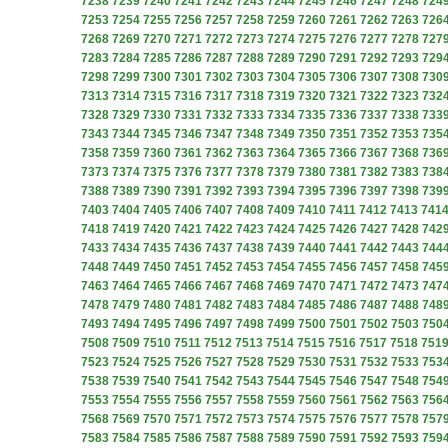
7238
7239
7240
7241
7242
7243
7244
7245
7246
7247
7248
724
7253
7254
7255
7256
7257
7258
7259
7260
7261
7262
7263
726
7268
7269
7270
7271
7272
7273
7274
7275
7276
7277
7278
727
7283
7284
7285
7286
7287
7288
7289
7290
7291
7292
7293
729
7298
7299
7300
7301
7302
7303
7304
7305
7306
7307
7308
730
7313
7314
7315
7316
7317
7318
7319
7320
7321
7322
7323
732
7328
7329
7330
7331
7332
7333
7334
7335
7336
7337
7338
733
7343
7344
7345
7346
7347
7348
7349
7350
7351
7352
7353
735
7358
7359
7360
7361
7362
7363
7364
7365
7366
7367
7368
736
7373
7374
7375
7376
7377
7378
7379
7380
7381
7382
7383
738
7388
7389
7390
7391
7392
7393
7394
7395
7396
7397
7398
739
7403
7404
7405
7406
7407
7408
7409
7410
7411
7412
7413
741
7418
7419
7420
7421
7422
7423
7424
7425
7426
7427
7428
742
7433
7434
7435
7436
7437
7438
7439
7440
7441
7442
7443
744
7448
7449
7450
7451
7452
7453
7454
7455
7456
7457
7458
745
7463
7464
7465
7466
7467
7468
7469
7470
7471
7472
7473
747
7478
7479
7480
7481
7482
7483
7484
7485
7486
7487
7488
748
7493
7494
7495
7496
7497
7498
7499
7500
7501
7502
7503
750
7508
7509
7510
7511
7512
7513
7514
7515
7516
7517
7518
751
7523
7524
7525
7526
7527
7528
7529
7530
7531
7532
7533
753
7538
7539
7540
7541
7542
7543
7544
7545
7546
7547
7548
754
7553
7554
7555
7556
7557
7558
7559
7560
7561
7562
7563
756
7568
7569
7570
7571
7572
7573
7574
7575
7576
7577
7578
757
7583
7584
7585
7586
7587
7588
7589
7590
7591
7592
7593
759