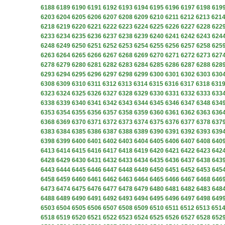
6188
6189
6190
6191
6192
6193
6194
6195
6196
6197
6198
619
6203
6204
6205
6206
6207
6208
6209
6210
6211
6212
6213
621
6218
6219
6220
6221
6222
6223
6224
6225
6226
6227
6228
622
6233
6234
6235
6236
6237
6238
6239
6240
6241
6242
6243
624
6248
6249
6250
6251
6252
6253
6254
6255
6256
6257
6258
625
6263
6264
6265
6266
6267
6268
6269
6270
6271
6272
6273
627
6278
6279
6280
6281
6282
6283
6284
6285
6286
6287
6288
628
6293
6294
6295
6296
6297
6298
6299
6300
6301
6302
6303
630
6308
6309
6310
6311
6312
6313
6314
6315
6316
6317
6318
631
6323
6324
6325
6326
6327
6328
6329
6330
6331
6332
6333
633
6338
6339
6340
6341
6342
6343
6344
6345
6346
6347
6348
634
6353
6354
6355
6356
6357
6358
6359
6360
6361
6362
6363
636
6368
6369
6370
6371
6372
6373
6374
6375
6376
6377
6378
637
6383
6384
6385
6386
6387
6388
6389
6390
6391
6392
6393
639
6398
6399
6400
6401
6402
6403
6404
6405
6406
6407
6408
640
6413
6414
6415
6416
6417
6418
6419
6420
6421
6422
6423
642
6428
6429
6430
6431
6432
6433
6434
6435
6436
6437
6438
643
6443
6444
6445
6446
6447
6448
6449
6450
6451
6452
6453
645
6458
6459
6460
6461
6462
6463
6464
6465
6466
6467
6468
646
6473
6474
6475
6476
6477
6478
6479
6480
6481
6482
6483
648
6488
6489
6490
6491
6492
6493
6494
6495
6496
6497
6498
649
6503
6504
6505
6506
6507
6508
6509
6510
6511
6512
6513
651
6518
6519
6520
6521
6522
6523
6524
6525
6526
6527
6528
652