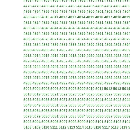
4763
4764
4765
4766
4767
4768
4769
4770
4771
4772
4773
477
4778
4779
4780
4781
4782
4783
4784
4785
4786
4787
4788
478
4793
4794
4795
4796
4797
4798
4799
4800
4801
4802
4803
480
4808
4809
4810
4811
4812
4813
4814
4815
4816
4817
4818
481
4823
4824
4825
4826
4827
4828
4829
4830
4831
4832
4833
483
4838
4839
4840
4841
4842
4843
4844
4845
4846
4847
4848
484
4853
4854
4855
4856
4857
4858
4859
4860
4861
4862
4863
486
4868
4869
4870
4871
4872
4873
4874
4875
4876
4877
4878
487
4883
4884
4885
4886
4887
4888
4889
4890
4891
4892
4893
489
4898
4899
4900
4901
4902
4903
4904
4905
4906
4907
4908
490
4913
4914
4915
4916
4917
4918
4919
4920
4921
4922
4923
492
4928
4929
4930
4931
4932
4933
4934
4935
4936
4937
4938
493
4943
4944
4945
4946
4947
4948
4949
4950
4951
4952
4953
495
4958
4959
4960
4961
4962
4963
4964
4965
4966
4967
4968
496
4973
4974
4975
4976
4977
4978
4979
4980
4981
4982
4983
498
4988
4989
4990
4991
4992
4993
4994
4995
4996
4997
4998
499
5003
5004
5005
5006
5007
5008
5009
5010
5011
5012
5013
501
5018
5019
5020
5021
5022
5023
5024
5025
5026
5027
5028
502
5033
5034
5035
5036
5037
5038
5039
5040
5041
5042
5043
504
5048
5049
5050
5051
5052
5053
5054
5055
5056
5057
5058
505
5063
5064
5065
5066
5067
5068
5069
5070
5071
5072
5073
507
5078
5079
5080
5081
5082
5083
5084
5085
5086
5087
5088
508
5093
5094
5095
5096
5097
5098
5099
5100
5101
5102
5103
510
5108
5109
5110
5111
5112
5113
5114
5115
5116
5117
5118
5119