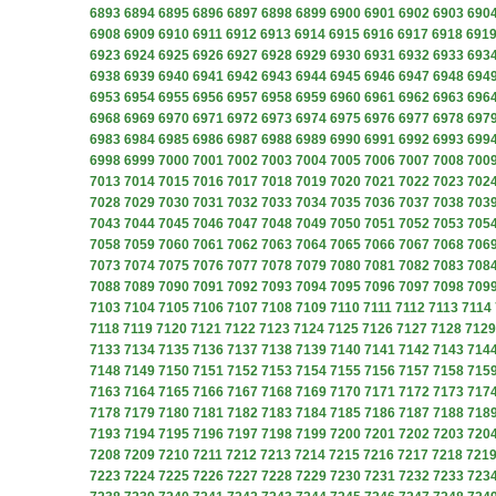
6893
6894
6895
6896
6897
6898
6899
6900
6901
6902
6903
690
6908
6909
6910
6911
6912
6913
6914
6915
6916
6917
6918
691
6923
6924
6925
6926
6927
6928
6929
6930
6931
6932
6933
693
6938
6939
6940
6941
6942
6943
6944
6945
6946
6947
6948
694
6953
6954
6955
6956
6957
6958
6959
6960
6961
6962
6963
696
6968
6969
6970
6971
6972
6973
6974
6975
6976
6977
6978
697
6983
6984
6985
6986
6987
6988
6989
6990
6991
6992
6993
699
6998
6999
7000
7001
7002
7003
7004
7005
7006
7007
7008
700
7013
7014
7015
7016
7017
7018
7019
7020
7021
7022
7023
702
7028
7029
7030
7031
7032
7033
7034
7035
7036
7037
7038
703
7043
7044
7045
7046
7047
7048
7049
7050
7051
7052
7053
705
7058
7059
7060
7061
7062
7063
7064
7065
7066
7067
7068
706
7073
7074
7075
7076
7077
7078
7079
7080
7081
7082
7083
708
7088
7089
7090
7091
7092
7093
7094
7095
7096
7097
7098
709
7103
7104
7105
7106
7107
7108
7109
7110
7111
7112
7113
7114
7118
7119
7120
7121
7122
7123
7124
7125
7126
7127
7128
7129
7133
7134
7135
7136
7137
7138
7139
7140
7141
7142
7143
714
7148
7149
7150
7151
7152
7153
7154
7155
7156
7157
7158
715
7163
7164
7165
7166
7167
7168
7169
7170
7171
7172
7173
717
7178
7179
7180
7181
7182
7183
7184
7185
7186
7187
7188
718
7193
7194
7195
7196
7197
7198
7199
7200
7201
7202
7203
720
7208
7209
7210
7211
7212
7213
7214
7215
7216
7217
7218
721
7223
7224
7225
7226
7227
7228
7229
7230
7231
7232
7233
723