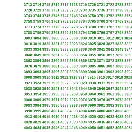
3713
3714
3715
3716
3717
3718
3719
3720
3721
3722
3723
372
3728
3729
3730
3731
3732
3733
3734
3735
3736
3737
3738
373
3743
3744
3745
3746
3747
3748
3749
3750
3751
3752
3753
375
3758
3759
3760
3761
3762
3763
3764
3765
3766
3767
3768
376
3773
3774
3775
3776
3777
3778
3779
3780
3781
3782
3783
378
3788
3789
3790
3791
3792
3793
3794
3795
3796
3797
3798
379
3803
3804
3805
3806
3807
3808
3809
3810
3811
3812
3813
381
3818
3819
3820
3821
3822
3823
3824
3825
3826
3827
3828
382
3833
3834
3835
3836
3837
3838
3839
3840
3841
3842
3843
384
3848
3849
3850
3851
3852
3853
3854
3855
3856
3857
3858
385
3863
3864
3865
3866
3867
3868
3869
3870
3871
3872
3873
387
3878
3879
3880
3881
3882
3883
3884
3885
3886
3887
3888
388
3893
3894
3895
3896
3897
3898
3899
3900
3901
3902
3903
390
3908
3909
3910
3911
3912
3913
3914
3915
3916
3917
3918
391
3923
3924
3925
3926
3927
3928
3929
3930
3931
3932
3933
393
3938
3939
3940
3941
3942
3943
3944
3945
3946
3947
3948
394
3953
3954
3955
3956
3957
3958
3959
3960
3961
3962
3963
396
3968
3969
3970
3971
3972
3973
3974
3975
3976
3977
3978
397
3983
3984
3985
3986
3987
3988
3989
3990
3991
3992
3993
399
3998
3999
4000
4001
4002
4003
4004
4005
4006
4007
4008
400
4013
4014
4015
4016
4017
4018
4019
4020
4021
4022
4023
402
4028
4029
4030
4031
4032
4033
4034
4035
4036
4037
4038
403
4043
4044
4045
4046
4047
4048
4049
4050
4051
4052
4053
405