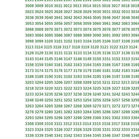
2993
2994
2995
2996
2997
2998
2999
3000
3001
3002
3003
300
3008
3009
3010
3011
3012
3013
3014
3015
3016
3017
3018
301
3023
3024
3025
3026
3027
3028
3029
3030
3031
3032
3033
303
3038
3039
3040
3041
3042
3043
3044
3045
3046
3047
3048
304
3053
3054
3055
3056
3057
3058
3059
3060
3061
3062
3063
306
3068
3069
3070
3071
3072
3073
3074
3075
3076
3077
3078
307
3083
3084
3085
3086
3087
3088
3089
3090
3091
3092
3093
309
3098
3099
3100
3101
3102
3103
3104
3105
3106
3107
3108
310
3113
3114
3115
3116
3117
3118
3119
3120
3121
3122
3123
3124
3128
3129
3130
3131
3132
3133
3134
3135
3136
3137
3138
313
3143
3144
3145
3146
3147
3148
3149
3150
3151
3152
3153
315
3158
3159
3160
3161
3162
3163
3164
3165
3166
3167
3168
316
3173
3174
3175
3176
3177
3178
3179
3180
3181
3182
3183
318
3188
3189
3190
3191
3192
3193
3194
3195
3196
3197
3198
319
3203
3204
3205
3206
3207
3208
3209
3210
3211
3212
3213
321
3218
3219
3220
3221
3222
3223
3224
3225
3226
3227
3228
322
3233
3234
3235
3236
3237
3238
3239
3240
3241
3242
3243
324
3248
3249
3250
3251
3252
3253
3254
3255
3256
3257
3258
325
3263
3264
3265
3266
3267
3268
3269
3270
3271
3272
3273
327
3278
3279
3280
3281
3282
3283
3284
3285
3286
3287
3288
328
3293
3294
3295
3296
3297
3298
3299
3300
3301
3302
3303
330
3308
3309
3310
3311
3312
3313
3314
3315
3316
3317
3318
331
3323
3324
3325
3326
3327
3328
3329
3330
3331
3332
3333
333
3338
3339
3340
3341
3342
3343
3344
3345
3346
3347
3348
334