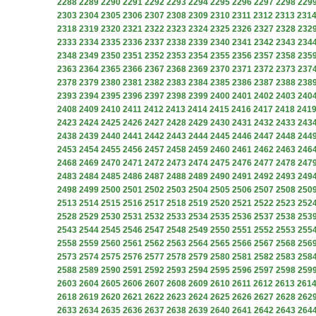
2288
2289
2290
2291
2292
2293
2294
2295
2296
2297
2298
229
2303
2304
2305
2306
2307
2308
2309
2310
2311
2312
2313
231
2318
2319
2320
2321
2322
2323
2324
2325
2326
2327
2328
232
2333
2334
2335
2336
2337
2338
2339
2340
2341
2342
2343
234
2348
2349
2350
2351
2352
2353
2354
2355
2356
2357
2358
235
2363
2364
2365
2366
2367
2368
2369
2370
2371
2372
2373
237
2378
2379
2380
2381
2382
2383
2384
2385
2386
2387
2388
238
2393
2394
2395
2396
2397
2398
2399
2400
2401
2402
2403
240
2408
2409
2410
2411
2412
2413
2414
2415
2416
2417
2418
241
2423
2424
2425
2426
2427
2428
2429
2430
2431
2432
2433
243
2438
2439
2440
2441
2442
2443
2444
2445
2446
2447
2448
244
2453
2454
2455
2456
2457
2458
2459
2460
2461
2462
2463
246
2468
2469
2470
2471
2472
2473
2474
2475
2476
2477
2478
247
2483
2484
2485
2486
2487
2488
2489
2490
2491
2492
2493
249
2498
2499
2500
2501
2502
2503
2504
2505
2506
2507
2508
250
2513
2514
2515
2516
2517
2518
2519
2520
2521
2522
2523
252
2528
2529
2530
2531
2532
2533
2534
2535
2536
2537
2538
253
2543
2544
2545
2546
2547
2548
2549
2550
2551
2552
2553
255
2558
2559
2560
2561
2562
2563
2564
2565
2566
2567
2568
256
2573
2574
2575
2576
2577
2578
2579
2580
2581
2582
2583
258
2588
2589
2590
2591
2592
2593
2594
2595
2596
2597
2598
259
2603
2604
2605
2606
2607
2608
2609
2610
2611
2612
2613
261
2618
2619
2620
2621
2622
2623
2624
2625
2626
2627
2628
262
2633
2634
2635
2636
2637
2638
2639
2640
2641
2642
2643
264