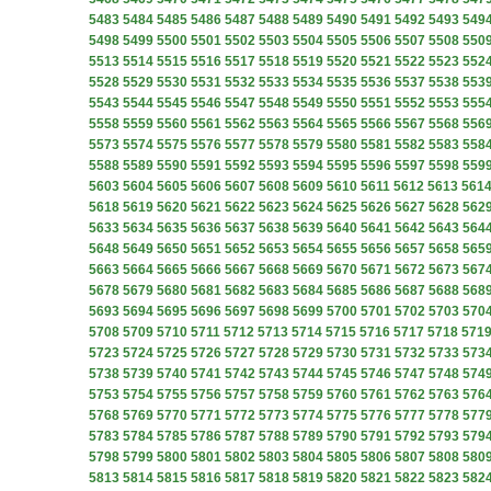
5483
5484
5485
5486
5487
5488
5489
5490
5491
5492
5493
549
5498
5499
5500
5501
5502
5503
5504
5505
5506
5507
5508
550
5513
5514
5515
5516
5517
5518
5519
5520
5521
5522
5523
552
5528
5529
5530
5531
5532
5533
5534
5535
5536
5537
5538
553
5543
5544
5545
5546
5547
5548
5549
5550
5551
5552
5553
555
5558
5559
5560
5561
5562
5563
5564
5565
5566
5567
5568
556
5573
5574
5575
5576
5577
5578
5579
5580
5581
5582
5583
558
5588
5589
5590
5591
5592
5593
5594
5595
5596
5597
5598
559
5603
5604
5605
5606
5607
5608
5609
5610
5611
5612
5613
561
5618
5619
5620
5621
5622
5623
5624
5625
5626
5627
5628
562
5633
5634
5635
5636
5637
5638
5639
5640
5641
5642
5643
564
5648
5649
5650
5651
5652
5653
5654
5655
5656
5657
5658
565
5663
5664
5665
5666
5667
5668
5669
5670
5671
5672
5673
567
5678
5679
5680
5681
5682
5683
5684
5685
5686
5687
5688
568
5693
5694
5695
5696
5697
5698
5699
5700
5701
5702
5703
570
5708
5709
5710
5711
5712
5713
5714
5715
5716
5717
5718
571
5723
5724
5725
5726
5727
5728
5729
5730
5731
5732
5733
573
5738
5739
5740
5741
5742
5743
5744
5745
5746
5747
5748
574
5753
5754
5755
5756
5757
5758
5759
5760
5761
5762
5763
576
5768
5769
5770
5771
5772
5773
5774
5775
5776
5777
5778
577
5783
5784
5785
5786
5787
5788
5789
5790
5791
5792
5793
579
5798
5799
5800
5801
5802
5803
5804
5805
5806
5807
5808
580
5813
5814
5815
5816
5817
5818
5819
5820
5821
5822
5823
582