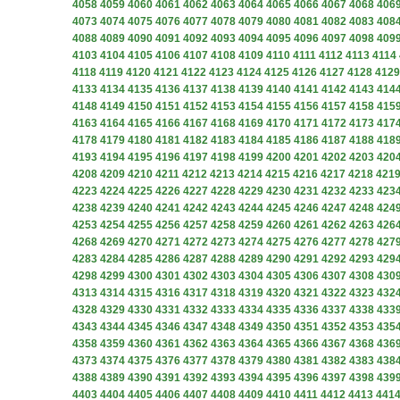
4058
4059
4060
4061
4062
4063
4064
4065
4066
4067
4068
406
4073
4074
4075
4076
4077
4078
4079
4080
4081
4082
4083
408
4088
4089
4090
4091
4092
4093
4094
4095
4096
4097
4098
409
4103
4104
4105
4106
4107
4108
4109
4110
4111
4112
4113
4114
4118
4119
4120
4121
4122
4123
4124
4125
4126
4127
4128
4129
4133
4134
4135
4136
4137
4138
4139
4140
4141
4142
4143
414
4148
4149
4150
4151
4152
4153
4154
4155
4156
4157
4158
415
4163
4164
4165
4166
4167
4168
4169
4170
4171
4172
4173
417
4178
4179
4180
4181
4182
4183
4184
4185
4186
4187
4188
418
4193
4194
4195
4196
4197
4198
4199
4200
4201
4202
4203
420
4208
4209
4210
4211
4212
4213
4214
4215
4216
4217
4218
421
4223
4224
4225
4226
4227
4228
4229
4230
4231
4232
4233
423
4238
4239
4240
4241
4242
4243
4244
4245
4246
4247
4248
424
4253
4254
4255
4256
4257
4258
4259
4260
4261
4262
4263
426
4268
4269
4270
4271
4272
4273
4274
4275
4276
4277
4278
427
4283
4284
4285
4286
4287
4288
4289
4290
4291
4292
4293
429
4298
4299
4300
4301
4302
4303
4304
4305
4306
4307
4308
430
4313
4314
4315
4316
4317
4318
4319
4320
4321
4322
4323
432
4328
4329
4330
4331
4332
4333
4334
4335
4336
4337
4338
433
4343
4344
4345
4346
4347
4348
4349
4350
4351
4352
4353
435
4358
4359
4360
4361
4362
4363
4364
4365
4366
4367
4368
436
4373
4374
4375
4376
4377
4378
4379
4380
4381
4382
4383
438
4388
4389
4390
4391
4392
4393
4394
4395
4396
4397
4398
439
4403
4404
4405
4406
4407
4408
4409
4410
4411
4412
4413
441