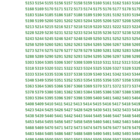
5153
5154
5155
5156
5157
5158
5159
5160
5161
5162
5163
516
5168
5169
5170
5171
5172
5173
5174
5175
5176
5177
5178
517
5183
5184
5185
5186
5187
5188
5189
5190
5191
5192
5193
519
5198
5199
5200
5201
5202
5203
5204
5205
5206
5207
5208
520
5213
5214
5215
5216
5217
5218
5219
5220
5221
5222
5223
522
5228
5229
5230
5231
5232
5233
5234
5235
5236
5237
5238
523
5243
5244
5245
5246
5247
5248
5249
5250
5251
5252
5253
525
5258
5259
5260
5261
5262
5263
5264
5265
5266
5267
5268
526
5273
5274
5275
5276
5277
5278
5279
5280
5281
5282
5283
528
5288
5289
5290
5291
5292
5293
5294
5295
5296
5297
5298
529
5303
5304
5305
5306
5307
5308
5309
5310
5311
5312
5313
531
5318
5319
5320
5321
5322
5323
5324
5325
5326
5327
5328
532
5333
5334
5335
5336
5337
5338
5339
5340
5341
5342
5343
534
5348
5349
5350
5351
5352
5353
5354
5355
5356
5357
5358
535
5363
5364
5365
5366
5367
5368
5369
5370
5371
5372
5373
537
5378
5379
5380
5381
5382
5383
5384
5385
5386
5387
5388
538
5393
5394
5395
5396
5397
5398
5399
5400
5401
5402
5403
540
5408
5409
5410
5411
5412
5413
5414
5415
5416
5417
5418
541
5423
5424
5425
5426
5427
5428
5429
5430
5431
5432
5433
543
5438
5439
5440
5441
5442
5443
5444
5445
5446
5447
5448
544
5453
5454
5455
5456
5457
5458
5459
5460
5461
5462
5463
546
5468
5469
5470
5471
5472
5473
5474
5475
5476
5477
5478
547
5483
5484
5485
5486
5487
5488
5489
5490
5491
5492
5493
549
5498
5499
5500
5501
5502
5503
5504
5505
5506
5507
5508
550