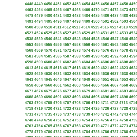
4448
4449
4450
4451
4452
4453
4454
4455
4456
4457
4458
445
4463
4464
4465
4466
4467
4468
4469
4470
4471
4472
4473
447
4478
4479
4480
4481
4482
4483
4484
4485
4486
4487
4488
448
4493
4494
4495
4496
4497
4498
4499
4500
4501
4502
4503
450
4508
4509
4510
4511
4512
4513
4514
4515
4516
4517
4518
451
4523
4524
4525
4526
4527
4528
4529
4530
4531
4532
4533
453
4538
4539
4540
4541
4542
4543
4544
4545
4546
4547
4548
454
4553
4554
4555
4556
4557
4558
4559
4560
4561
4562
4563
456
4568
4569
4570
4571
4572
4573
4574
4575
4576
4577
4578
457
4583
4584
4585
4586
4587
4588
4589
4590
4591
4592
4593
459
4598
4599
4600
4601
4602
4603
4604
4605
4606
4607
4608
460
4613
4614
4615
4616
4617
4618
4619
4620
4621
4622
4623
462
4628
4629
4630
4631
4632
4633
4634
4635
4636
4637
4638
463
4643
4644
4645
4646
4647
4648
4649
4650
4651
4652
4653
465
4658
4659
4660
4661
4662
4663
4664
4665
4666
4667
4668
466
4673
4674
4675
4676
4677
4678
4679
4680
4681
4682
4683
468
4688
4689
4690
4691
4692
4693
4694
4695
4696
4697
4698
469
4703
4704
4705
4706
4707
4708
4709
4710
4711
4712
4713
471
4718
4719
4720
4721
4722
4723
4724
4725
4726
4727
4728
472
4733
4734
4735
4736
4737
4738
4739
4740
4741
4742
4743
474
4748
4749
4750
4751
4752
4753
4754
4755
4756
4757
4758
475
4763
4764
4765
4766
4767
4768
4769
4770
4771
4772
4773
477
4778
4779
4780
4781
4782
4783
4784
4785
4786
4787
4788
478