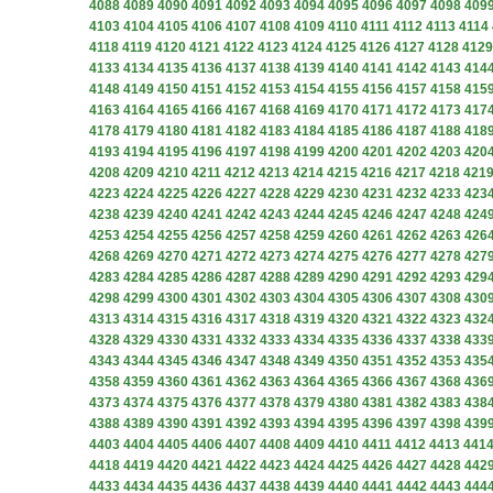
4088
4089
4090
4091
4092
4093
4094
4095
4096
4097
4098
409
4103
4104
4105
4106
4107
4108
4109
4110
4111
4112
4113
4114
4118
4119
4120
4121
4122
4123
4124
4125
4126
4127
4128
4129
4133
4134
4135
4136
4137
4138
4139
4140
4141
4142
4143
414
4148
4149
4150
4151
4152
4153
4154
4155
4156
4157
4158
415
4163
4164
4165
4166
4167
4168
4169
4170
4171
4172
4173
417
4178
4179
4180
4181
4182
4183
4184
4185
4186
4187
4188
418
4193
4194
4195
4196
4197
4198
4199
4200
4201
4202
4203
420
4208
4209
4210
4211
4212
4213
4214
4215
4216
4217
4218
421
4223
4224
4225
4226
4227
4228
4229
4230
4231
4232
4233
423
4238
4239
4240
4241
4242
4243
4244
4245
4246
4247
4248
424
4253
4254
4255
4256
4257
4258
4259
4260
4261
4262
4263
426
4268
4269
4270
4271
4272
4273
4274
4275
4276
4277
4278
427
4283
4284
4285
4286
4287
4288
4289
4290
4291
4292
4293
429
4298
4299
4300
4301
4302
4303
4304
4305
4306
4307
4308
430
4313
4314
4315
4316
4317
4318
4319
4320
4321
4322
4323
432
4328
4329
4330
4331
4332
4333
4334
4335
4336
4337
4338
433
4343
4344
4345
4346
4347
4348
4349
4350
4351
4352
4353
435
4358
4359
4360
4361
4362
4363
4364
4365
4366
4367
4368
436
4373
4374
4375
4376
4377
4378
4379
4380
4381
4382
4383
438
4388
4389
4390
4391
4392
4393
4394
4395
4396
4397
4398
439
4403
4404
4405
4406
4407
4408
4409
4410
4411
4412
4413
441
4418
4419
4420
4421
4422
4423
4424
4425
4426
4427
4428
442
4433
4434
4435
4436
4437
4438
4439
4440
4441
4442
4443
444