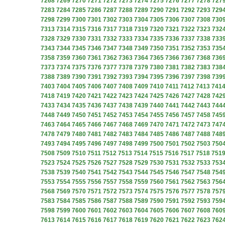
7268
7269
7270
7271
7272
7273
7274
7275
7276
7277
7278
727
7283
7284
7285
7286
7287
7288
7289
7290
7291
7292
7293
729
7298
7299
7300
7301
7302
7303
7304
7305
7306
7307
7308
730
7313
7314
7315
7316
7317
7318
7319
7320
7321
7322
7323
732
7328
7329
7330
7331
7332
7333
7334
7335
7336
7337
7338
733
7343
7344
7345
7346
7347
7348
7349
7350
7351
7352
7353
735
7358
7359
7360
7361
7362
7363
7364
7365
7366
7367
7368
736
7373
7374
7375
7376
7377
7378
7379
7380
7381
7382
7383
738
7388
7389
7390
7391
7392
7393
7394
7395
7396
7397
7398
739
7403
7404
7405
7406
7407
7408
7409
7410
7411
7412
7413
741
7418
7419
7420
7421
7422
7423
7424
7425
7426
7427
7428
742
7433
7434
7435
7436
7437
7438
7439
7440
7441
7442
7443
744
7448
7449
7450
7451
7452
7453
7454
7455
7456
7457
7458
745
7463
7464
7465
7466
7467
7468
7469
7470
7471
7472
7473
747
7478
7479
7480
7481
7482
7483
7484
7485
7486
7487
7488
748
7493
7494
7495
7496
7497
7498
7499
7500
7501
7502
7503
750
7508
7509
7510
7511
7512
7513
7514
7515
7516
7517
7518
751
7523
7524
7525
7526
7527
7528
7529
7530
7531
7532
7533
753
7538
7539
7540
7541
7542
7543
7544
7545
7546
7547
7548
754
7553
7554
7555
7556
7557
7558
7559
7560
7561
7562
7563
756
7568
7569
7570
7571
7572
7573
7574
7575
7576
7577
7578
757
7583
7584
7585
7586
7587
7588
7589
7590
7591
7592
7593
759
7598
7599
7600
7601
7602
7603
7604
7605
7606
7607
7608
760
7613
7614
7615
7616
7617
7618
7619
7620
7621
7622
7623
762