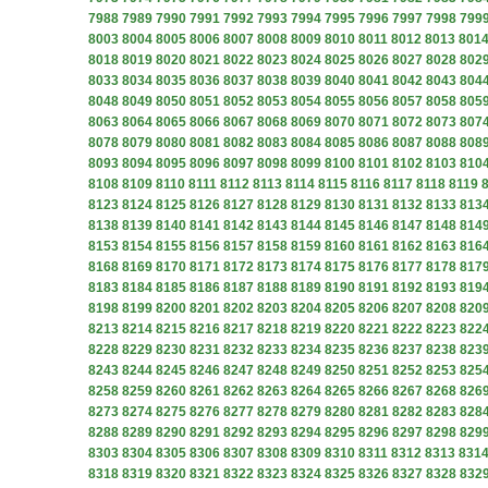
7988
7989
7990
7991
7992
7993
7994
7995
7996
7997
7998
799
8003
8004
8005
8006
8007
8008
8009
8010
8011
8012
8013
801
8018
8019
8020
8021
8022
8023
8024
8025
8026
8027
8028
802
8033
8034
8035
8036
8037
8038
8039
8040
8041
8042
8043
804
8048
8049
8050
8051
8052
8053
8054
8055
8056
8057
8058
805
8063
8064
8065
8066
8067
8068
8069
8070
8071
8072
8073
807
8078
8079
8080
8081
8082
8083
8084
8085
8086
8087
8088
808
8093
8094
8095
8096
8097
8098
8099
8100
8101
8102
8103
810
8108
8109
8110
8111
8112
8113
8114
8115
8116
8117
8118
8119
8123
8124
8125
8126
8127
8128
8129
8130
8131
8132
8133
813
8138
8139
8140
8141
8142
8143
8144
8145
8146
8147
8148
814
8153
8154
8155
8156
8157
8158
8159
8160
8161
8162
8163
816
8168
8169
8170
8171
8172
8173
8174
8175
8176
8177
8178
817
8183
8184
8185
8186
8187
8188
8189
8190
8191
8192
8193
819
8198
8199
8200
8201
8202
8203
8204
8205
8206
8207
8208
820
8213
8214
8215
8216
8217
8218
8219
8220
8221
8222
8223
822
8228
8229
8230
8231
8232
8233
8234
8235
8236
8237
8238
823
8243
8244
8245
8246
8247
8248
8249
8250
8251
8252
8253
825
8258
8259
8260
8261
8262
8263
8264
8265
8266
8267
8268
826
8273
8274
8275
8276
8277
8278
8279
8280
8281
8282
8283
828
8288
8289
8290
8291
8292
8293
8294
8295
8296
8297
8298
829
8303
8304
8305
8306
8307
8308
8309
8310
8311
8312
8313
831
8318
8319
8320
8321
8322
8323
8324
8325
8326
8327
8328
832