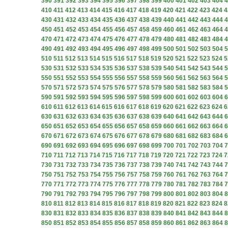
390
391
392
393
394
395
396
397
398
399
400
401
402
403
404
4
410
411
412
413
414
415
416
417
418
419
420
421
422
423
424
4
430
431
432
433
434
435
436
437
438
439
440
441
442
443
444
4
450
451
452
453
454
455
456
457
458
459
460
461
462
463
464
4
470
471
472
473
474
475
476
477
478
479
480
481
482
483
484
4
490
491
492
493
494
495
496
497
498
499
500
501
502
503
504
5
510
511
512
513
514
515
516
517
518
519
520
521
522
523
524
5
530
531
532
533
534
535
536
537
538
539
540
541
542
543
544
5
550
551
552
553
554
555
556
557
558
559
560
561
562
563
564
5
570
571
572
573
574
575
576
577
578
579
580
581
582
583
584
5
590
591
592
593
594
595
596
597
598
599
600
601
602
603
604
6
610
611
612
613
614
615
616
617
618
619
620
621
622
623
624
6
630
631
632
633
634
635
636
637
638
639
640
641
642
643
644
6
650
651
652
653
654
655
656
657
658
659
660
661
662
663
664
6
670
671
672
673
674
675
676
677
678
679
680
681
682
683
684
6
690
691
692
693
694
695
696
697
698
699
700
701
702
703
704
7
710
711
712
713
714
715
716
717
718
719
720
721
722
723
724
7
730
731
732
733
734
735
736
737
738
739
740
741
742
743
744
7
750
751
752
753
754
755
756
757
758
759
760
761
762
763
764
7
770
771
772
773
774
775
776
777
778
779
780
781
782
783
784
7
790
791
792
793
794
795
796
797
798
799
800
801
802
803
804
8
810
811
812
813
814
815
816
817
818
819
820
821
822
823
824
8
830
831
832
833
834
835
836
837
838
839
840
841
842
843
844
8
850
851
852
853
854
855
856
857
858
859
860
861
862
863
864
8