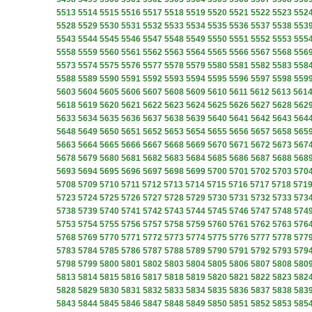
5513
5514
5515
5516
5517
5518
5519
5520
5521
5522
5523
552
5528
5529
5530
5531
5532
5533
5534
5535
5536
5537
5538
553
5543
5544
5545
5546
5547
5548
5549
5550
5551
5552
5553
555
5558
5559
5560
5561
5562
5563
5564
5565
5566
5567
5568
556
5573
5574
5575
5576
5577
5578
5579
5580
5581
5582
5583
558
5588
5589
5590
5591
5592
5593
5594
5595
5596
5597
5598
559
5603
5604
5605
5606
5607
5608
5609
5610
5611
5612
5613
561
5618
5619
5620
5621
5622
5623
5624
5625
5626
5627
5628
562
5633
5634
5635
5636
5637
5638
5639
5640
5641
5642
5643
564
5648
5649
5650
5651
5652
5653
5654
5655
5656
5657
5658
565
5663
5664
5665
5666
5667
5668
5669
5670
5671
5672
5673
567
5678
5679
5680
5681
5682
5683
5684
5685
5686
5687
5688
568
5693
5694
5695
5696
5697
5698
5699
5700
5701
5702
5703
570
5708
5709
5710
5711
5712
5713
5714
5715
5716
5717
5718
571
5723
5724
5725
5726
5727
5728
5729
5730
5731
5732
5733
573
5738
5739
5740
5741
5742
5743
5744
5745
5746
5747
5748
574
5753
5754
5755
5756
5757
5758
5759
5760
5761
5762
5763
576
5768
5769
5770
5771
5772
5773
5774
5775
5776
5777
5778
577
5783
5784
5785
5786
5787
5788
5789
5790
5791
5792
5793
579
5798
5799
5800
5801
5802
5803
5804
5805
5806
5807
5808
580
5813
5814
5815
5816
5817
5818
5819
5820
5821
5822
5823
582
5828
5829
5830
5831
5832
5833
5834
5835
5836
5837
5838
583
5843
5844
5845
5846
5847
5848
5849
5850
5851
5852
5853
585