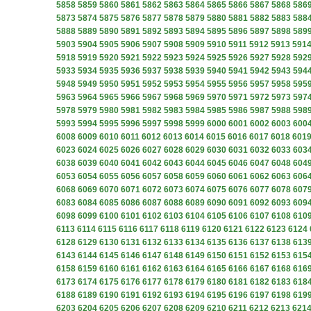
5858
5859
5860
5861
5862
5863
5864
5865
5866
5867
5868
586
5873
5874
5875
5876
5877
5878
5879
5880
5881
5882
5883
588
5888
5889
5890
5891
5892
5893
5894
5895
5896
5897
5898
589
5903
5904
5905
5906
5907
5908
5909
5910
5911
5912
5913
591
5918
5919
5920
5921
5922
5923
5924
5925
5926
5927
5928
592
5933
5934
5935
5936
5937
5938
5939
5940
5941
5942
5943
594
5948
5949
5950
5951
5952
5953
5954
5955
5956
5957
5958
595
5963
5964
5965
5966
5967
5968
5969
5970
5971
5972
5973
597
5978
5979
5980
5981
5982
5983
5984
5985
5986
5987
5988
598
5993
5994
5995
5996
5997
5998
5999
6000
6001
6002
6003
600
6008
6009
6010
6011
6012
6013
6014
6015
6016
6017
6018
601
6023
6024
6025
6026
6027
6028
6029
6030
6031
6032
6033
603
6038
6039
6040
6041
6042
6043
6044
6045
6046
6047
6048
604
6053
6054
6055
6056
6057
6058
6059
6060
6061
6062
6063
606
6068
6069
6070
6071
6072
6073
6074
6075
6076
6077
6078
607
6083
6084
6085
6086
6087
6088
6089
6090
6091
6092
6093
609
6098
6099
6100
6101
6102
6103
6104
6105
6106
6107
6108
610
6113
6114
6115
6116
6117
6118
6119
6120
6121
6122
6123
6124
6128
6129
6130
6131
6132
6133
6134
6135
6136
6137
6138
613
6143
6144
6145
6146
6147
6148
6149
6150
6151
6152
6153
615
6158
6159
6160
6161
6162
6163
6164
6165
6166
6167
6168
616
6173
6174
6175
6176
6177
6178
6179
6180
6181
6182
6183
618
6188
6189
6190
6191
6192
6193
6194
6195
6196
6197
6198
619
6203
6204
6205
6206
6207
6208
6209
6210
6211
6212
6213
621