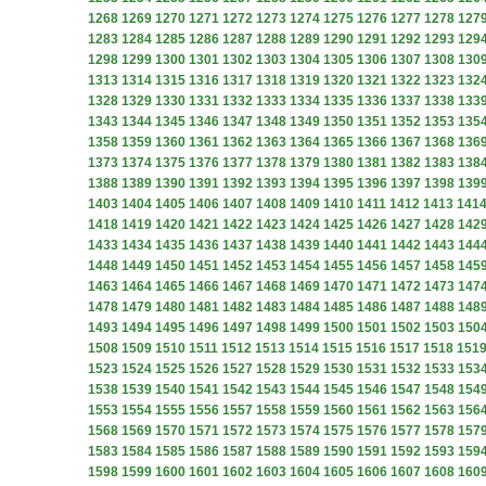
1268
1269
1270
1271
1272
1273
1274
1275
1276
1277
1278
127
1283
1284
1285
1286
1287
1288
1289
1290
1291
1292
1293
129
1298
1299
1300
1301
1302
1303
1304
1305
1306
1307
1308
130
1313
1314
1315
1316
1317
1318
1319
1320
1321
1322
1323
132
1328
1329
1330
1331
1332
1333
1334
1335
1336
1337
1338
133
1343
1344
1345
1346
1347
1348
1349
1350
1351
1352
1353
135
1358
1359
1360
1361
1362
1363
1364
1365
1366
1367
1368
136
1373
1374
1375
1376
1377
1378
1379
1380
1381
1382
1383
138
1388
1389
1390
1391
1392
1393
1394
1395
1396
1397
1398
139
1403
1404
1405
1406
1407
1408
1409
1410
1411
1412
1413
141
1418
1419
1420
1421
1422
1423
1424
1425
1426
1427
1428
142
1433
1434
1435
1436
1437
1438
1439
1440
1441
1442
1443
144
1448
1449
1450
1451
1452
1453
1454
1455
1456
1457
1458
145
1463
1464
1465
1466
1467
1468
1469
1470
1471
1472
1473
147
1478
1479
1480
1481
1482
1483
1484
1485
1486
1487
1488
148
1493
1494
1495
1496
1497
1498
1499
1500
1501
1502
1503
150
1508
1509
1510
1511
1512
1513
1514
1515
1516
1517
1518
151
1523
1524
1525
1526
1527
1528
1529
1530
1531
1532
1533
153
1538
1539
1540
1541
1542
1543
1544
1545
1546
1547
1548
154
1553
1554
1555
1556
1557
1558
1559
1560
1561
1562
1563
156
1568
1569
1570
1571
1572
1573
1574
1575
1576
1577
1578
157
1583
1584
1585
1586
1587
1588
1589
1590
1591
1592
1593
159
1598
1599
1600
1601
1602
1603
1604
1605
1606
1607
1608
160