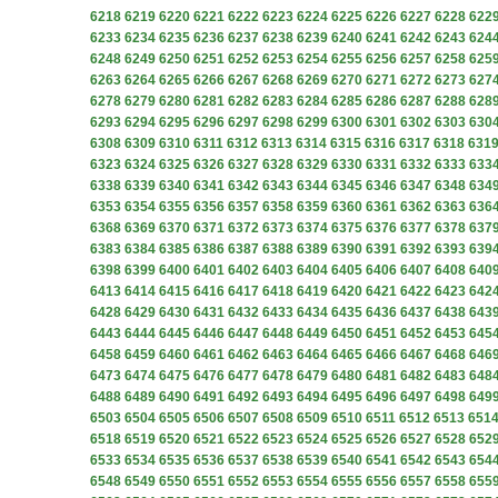
6218
6219
6220
6221
6222
6223
6224
6225
6226
6227
6228
622
6233
6234
6235
6236
6237
6238
6239
6240
6241
6242
6243
624
6248
6249
6250
6251
6252
6253
6254
6255
6256
6257
6258
625
6263
6264
6265
6266
6267
6268
6269
6270
6271
6272
6273
627
6278
6279
6280
6281
6282
6283
6284
6285
6286
6287
6288
628
6293
6294
6295
6296
6297
6298
6299
6300
6301
6302
6303
630
6308
6309
6310
6311
6312
6313
6314
6315
6316
6317
6318
631
6323
6324
6325
6326
6327
6328
6329
6330
6331
6332
6333
633
6338
6339
6340
6341
6342
6343
6344
6345
6346
6347
6348
634
6353
6354
6355
6356
6357
6358
6359
6360
6361
6362
6363
636
6368
6369
6370
6371
6372
6373
6374
6375
6376
6377
6378
637
6383
6384
6385
6386
6387
6388
6389
6390
6391
6392
6393
639
6398
6399
6400
6401
6402
6403
6404
6405
6406
6407
6408
640
6413
6414
6415
6416
6417
6418
6419
6420
6421
6422
6423
642
6428
6429
6430
6431
6432
6433
6434
6435
6436
6437
6438
643
6443
6444
6445
6446
6447
6448
6449
6450
6451
6452
6453
645
6458
6459
6460
6461
6462
6463
6464
6465
6466
6467
6468
646
6473
6474
6475
6476
6477
6478
6479
6480
6481
6482
6483
648
6488
6489
6490
6491
6492
6493
6494
6495
6496
6497
6498
649
6503
6504
6505
6506
6507
6508
6509
6510
6511
6512
6513
651
6518
6519
6520
6521
6522
6523
6524
6525
6526
6527
6528
652
6533
6534
6535
6536
6537
6538
6539
6540
6541
6542
6543
654
6548
6549
6550
6551
6552
6553
6554
6555
6556
6557
6558
655