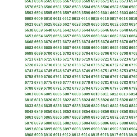
6563
6564
6565
6566
6567
6568
6569
6570
6571
6572
6573
657
6578
6579
6580
6581
6582
6583
6584
6585
6586
6587
6588
658
6593
6594
6595
6596
6597
6598
6599
6600
6601
6602
6603
660
6608
6609
6610
6611
6612
6613
6614
6615
6616
6617
6618
661
6623
6624
6625
6626
6627
6628
6629
6630
6631
6632
6633
663
6638
6639
6640
6641
6642
6643
6644
6645
6646
6647
6648
664
6653
6654
6655
6656
6657
6658
6659
6660
6661
6662
6663
666
6668
6669
6670
6671
6672
6673
6674
6675
6676
6677
6678
667
6683
6684
6685
6686
6687
6688
6689
6690
6691
6692
6693
669
6698
6699
6700
6701
6702
6703
6704
6705
6706
6707
6708
670
6713
6714
6715
6716
6717
6718
6719
6720
6721
6722
6723
672
6728
6729
6730
6731
6732
6733
6734
6735
6736
6737
6738
673
6743
6744
6745
6746
6747
6748
6749
6750
6751
6752
6753
675
6758
6759
6760
6761
6762
6763
6764
6765
6766
6767
6768
676
6773
6774
6775
6776
6777
6778
6779
6780
6781
6782
6783
678
6788
6789
6790
6791
6792
6793
6794
6795
6796
6797
6798
679
6803
6804
6805
6806
6807
6808
6809
6810
6811
6812
6813
681
6818
6819
6820
6821
6822
6823
6824
6825
6826
6827
6828
682
6833
6834
6835
6836
6837
6838
6839
6840
6841
6842
6843
684
6848
6849
6850
6851
6852
6853
6854
6855
6856
6857
6858
685
6863
6864
6865
6866
6867
6868
6869
6870
6871
6872
6873
687
6878
6879
6880
6881
6882
6883
6884
6885
6886
6887
6888
688
6893
6894
6895
6896
6897
6898
6899
6900
6901
6902
6903
690
6908
6909
6910
6911
6912
6913
6914
6915
6916
6917
6918
691