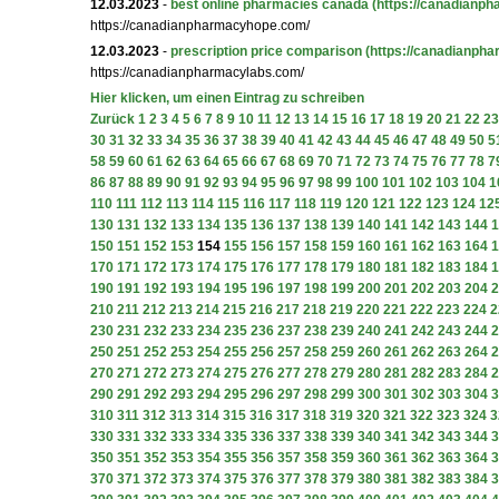
12.03.2023
-
best online pharmacies canada
(https://canadianp
https://canadianpharmacyhope.com/
12.03.2023
-
prescription price comparison
(https://canadianph
https://canadianpharmacylabs.com/
Hier klicken, um einen Eintrag zu schreiben
Zurück
1
2
3
4
5
6
7
8
9
10
11
12
13
14
15
16
17
18
19
20
21
22
23
30
31
32
33
34
35
36
37
38
39
40
41
42
43
44
45
46
47
48
49
50
5
58
59
60
61
62
63
64
65
66
67
68
69
70
71
72
73
74
75
76
77
78
7
86
87
88
89
90
91
92
93
94
95
96
97
98
99
100
101
102
103
104
1
110
111
112
113
114
115
116
117
118
119
120
121
122
123
124
12
130
131
132
133
134
135
136
137
138
139
140
141
142
143
144
1
150
151
152
153
154
155
156
157
158
159
160
161
162
163
164
1
170
171
172
173
174
175
176
177
178
179
180
181
182
183
184
1
190
191
192
193
194
195
196
197
198
199
200
201
202
203
204
2
210
211
212
213
214
215
216
217
218
219
220
221
222
223
224
2
230
231
232
233
234
235
236
237
238
239
240
241
242
243
244
2
250
251
252
253
254
255
256
257
258
259
260
261
262
263
264
2
270
271
272
273
274
275
276
277
278
279
280
281
282
283
284
2
290
291
292
293
294
295
296
297
298
299
300
301
302
303
304
3
310
311
312
313
314
315
316
317
318
319
320
321
322
323
324
3
330
331
332
333
334
335
336
337
338
339
340
341
342
343
344
3
350
351
352
353
354
355
356
357
358
359
360
361
362
363
364
3
370
371
372
373
374
375
376
377
378
379
380
381
382
383
384
3