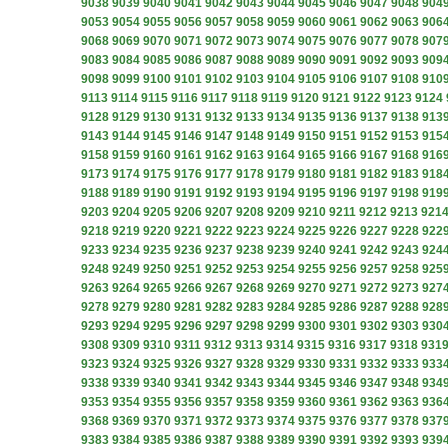
9038
9039
9040
9041
9042
9043
9044
9045
9046
9047
9048
904
9053
9054
9055
9056
9057
9058
9059
9060
9061
9062
9063
906
9068
9069
9070
9071
9072
9073
9074
9075
9076
9077
9078
907
9083
9084
9085
9086
9087
9088
9089
9090
9091
9092
9093
909
9098
9099
9100
9101
9102
9103
9104
9105
9106
9107
9108
910
9113
9114
9115
9116
9117
9118
9119
9120
9121
9122
9123
9124
9128
9129
9130
9131
9132
9133
9134
9135
9136
9137
9138
913
9143
9144
9145
9146
9147
9148
9149
9150
9151
9152
9153
915
9158
9159
9160
9161
9162
9163
9164
9165
9166
9167
9168
916
9173
9174
9175
9176
9177
9178
9179
9180
9181
9182
9183
918
9188
9189
9190
9191
9192
9193
9194
9195
9196
9197
9198
919
9203
9204
9205
9206
9207
9208
9209
9210
9211
9212
9213
921
9218
9219
9220
9221
9222
9223
9224
9225
9226
9227
9228
922
9233
9234
9235
9236
9237
9238
9239
9240
9241
9242
9243
924
9248
9249
9250
9251
9252
9253
9254
9255
9256
9257
9258
925
9263
9264
9265
9266
9267
9268
9269
9270
9271
9272
9273
927
9278
9279
9280
9281
9282
9283
9284
9285
9286
9287
9288
928
9293
9294
9295
9296
9297
9298
9299
9300
9301
9302
9303
930
9308
9309
9310
9311
9312
9313
9314
9315
9316
9317
9318
931
9323
9324
9325
9326
9327
9328
9329
9330
9331
9332
9333
933
9338
9339
9340
9341
9342
9343
9344
9345
9346
9347
9348
934
9353
9354
9355
9356
9357
9358
9359
9360
9361
9362
9363
936
9368
9369
9370
9371
9372
9373
9374
9375
9376
9377
9378
937
9383
9384
9385
9386
9387
9388
9389
9390
9391
9392
9393
939