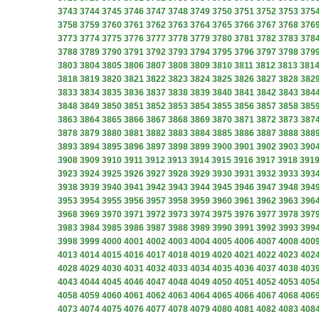
3743
3744
3745
3746
3747
3748
3749
3750
3751
3752
3753
375
3758
3759
3760
3761
3762
3763
3764
3765
3766
3767
3768
376
3773
3774
3775
3776
3777
3778
3779
3780
3781
3782
3783
378
3788
3789
3790
3791
3792
3793
3794
3795
3796
3797
3798
379
3803
3804
3805
3806
3807
3808
3809
3810
3811
3812
3813
381
3818
3819
3820
3821
3822
3823
3824
3825
3826
3827
3828
382
3833
3834
3835
3836
3837
3838
3839
3840
3841
3842
3843
384
3848
3849
3850
3851
3852
3853
3854
3855
3856
3857
3858
385
3863
3864
3865
3866
3867
3868
3869
3870
3871
3872
3873
387
3878
3879
3880
3881
3882
3883
3884
3885
3886
3887
3888
388
3893
3894
3895
3896
3897
3898
3899
3900
3901
3902
3903
390
3908
3909
3910
3911
3912
3913
3914
3915
3916
3917
3918
391
3923
3924
3925
3926
3927
3928
3929
3930
3931
3932
3933
393
3938
3939
3940
3941
3942
3943
3944
3945
3946
3947
3948
394
3953
3954
3955
3956
3957
3958
3959
3960
3961
3962
3963
396
3968
3969
3970
3971
3972
3973
3974
3975
3976
3977
3978
397
3983
3984
3985
3986
3987
3988
3989
3990
3991
3992
3993
399
3998
3999
4000
4001
4002
4003
4004
4005
4006
4007
4008
400
4013
4014
4015
4016
4017
4018
4019
4020
4021
4022
4023
402
4028
4029
4030
4031
4032
4033
4034
4035
4036
4037
4038
403
4043
4044
4045
4046
4047
4048
4049
4050
4051
4052
4053
405
4058
4059
4060
4061
4062
4063
4064
4065
4066
4067
4068
406
4073
4074
4075
4076
4077
4078
4079
4080
4081
4082
4083
408