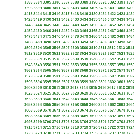
3383
3384
3385
3386
3387
3388
3389
3390
3391
3392
3393
339
3398
3399
3400
3401
3402
3403
3404
3405
3406
3407
3408
340
3413
3414
3415
3416
3417
3418
3419
3420
3421
3422
3423
342
3428
3429
3430
3431
3432
3433
3434
3435
3436
3437
3438
343
3443
3444
3445
3446
3447
3448
3449
3450
3451
3452
3453
345
3458
3459
3460
3461
3462
3463
3464
3465
3466
3467
3468
346
3473
3474
3475
3476
3477
3478
3479
3480
3481
3482
3483
348
3488
3489
3490
3491
3492
3493
3494
3495
3496
3497
3498
349
3503
3504
3505
3506
3507
3508
3509
3510
3511
3512
3513
351
3518
3519
3520
3521
3522
3523
3524
3525
3526
3527
3528
352
3533
3534
3535
3536
3537
3538
3539
3540
3541
3542
3543
354
3548
3549
3550
3551
3552
3553
3554
3555
3556
3557
3558
355
3563
3564
3565
3566
3567
3568
3569
3570
3571
3572
3573
357
3578
3579
3580
3581
3582
3583
3584
3585
3586
3587
3588
358
3593
3594
3595
3596
3597
3598
3599
3600
3601
3602
3603
360
3608
3609
3610
3611
3612
3613
3614
3615
3616
3617
3618
361
3623
3624
3625
3626
3627
3628
3629
3630
3631
3632
3633
363
3638
3639
3640
3641
3642
3643
3644
3645
3646
3647
3648
364
3653
3654
3655
3656
3657
3658
3659
3660
3661
3662
3663
366
3668
3669
3670
3671
3672
3673
3674
3675
3676
3677
3678
367
3683
3684
3685
3686
3687
3688
3689
3690
3691
3692
3693
369
3698
3699
3700
3701
3702
3703
3704
3705
3706
3707
3708
370
3713
3714
3715
3716
3717
3718
3719
3720
3721
3722
3723
372
3728
3729
3730
3731
3732
3733
3734
3735
3736
3737
3738
373