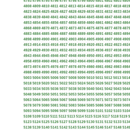
4793
4794
4795
4796
4797
4798
4799
4800
4801
4802
4803
480
4808
4809
4810
4811
4812
4813
4814
4815
4816
4817
4818
481
4823
4824
4825
4826
4827
4828
4829
4830
4831
4832
4833
483
4838
4839
4840
4841
4842
4843
4844
4845
4846
4847
4848
484
4853
4854
4855
4856
4857
4858
4859
4860
4861
4862
4863
486
4868
4869
4870
4871
4872
4873
4874
4875
4876
4877
4878
487
4883
4884
4885
4886
4887
4888
4889
4890
4891
4892
4893
489
4898
4899
4900
4901
4902
4903
4904
4905
4906
4907
4908
490
4913
4914
4915
4916
4917
4918
4919
4920
4921
4922
4923
492
4928
4929
4930
4931
4932
4933
4934
4935
4936
4937
4938
493
4943
4944
4945
4946
4947
4948
4949
4950
4951
4952
4953
495
4958
4959
4960
4961
4962
4963
4964
4965
4966
4967
4968
496
4973
4974
4975
4976
4977
4978
4979
4980
4981
4982
4983
498
4988
4989
4990
4991
4992
4993
4994
4995
4996
4997
4998
499
5003
5004
5005
5006
5007
5008
5009
5010
5011
5012
5013
501
5018
5019
5020
5021
5022
5023
5024
5025
5026
5027
5028
502
5033
5034
5035
5036
5037
5038
5039
5040
5041
5042
5043
504
5048
5049
5050
5051
5052
5053
5054
5055
5056
5057
5058
505
5063
5064
5065
5066
5067
5068
5069
5070
5071
5072
5073
507
5078
5079
5080
5081
5082
5083
5084
5085
5086
5087
5088
508
5093
5094
5095
5096
5097
5098
5099
5100
5101
5102
5103
510
5108
5109
5110
5111
5112
5113
5114
5115
5116
5117
5118
5119
5123
5124
5125
5126
5127
5128
5129
5130
5131
5132
5133
513
5138
5139
5140
5141
5142
5143
5144
5145
5146
5147
5148
514