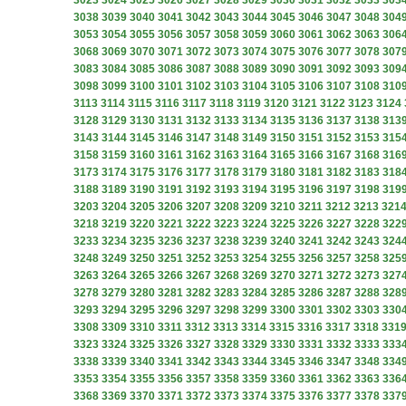
3023
3024
3025
3026
3027
3028
3029
3030
3031
3032
3033
303
3038
3039
3040
3041
3042
3043
3044
3045
3046
3047
3048
304
3053
3054
3055
3056
3057
3058
3059
3060
3061
3062
3063
306
3068
3069
3070
3071
3072
3073
3074
3075
3076
3077
3078
307
3083
3084
3085
3086
3087
3088
3089
3090
3091
3092
3093
309
3098
3099
3100
3101
3102
3103
3104
3105
3106
3107
3108
310
3113
3114
3115
3116
3117
3118
3119
3120
3121
3122
3123
3124
3128
3129
3130
3131
3132
3133
3134
3135
3136
3137
3138
313
3143
3144
3145
3146
3147
3148
3149
3150
3151
3152
3153
315
3158
3159
3160
3161
3162
3163
3164
3165
3166
3167
3168
316
3173
3174
3175
3176
3177
3178
3179
3180
3181
3182
3183
318
3188
3189
3190
3191
3192
3193
3194
3195
3196
3197
3198
319
3203
3204
3205
3206
3207
3208
3209
3210
3211
3212
3213
321
3218
3219
3220
3221
3222
3223
3224
3225
3226
3227
3228
322
3233
3234
3235
3236
3237
3238
3239
3240
3241
3242
3243
324
3248
3249
3250
3251
3252
3253
3254
3255
3256
3257
3258
325
3263
3264
3265
3266
3267
3268
3269
3270
3271
3272
3273
327
3278
3279
3280
3281
3282
3283
3284
3285
3286
3287
3288
328
3293
3294
3295
3296
3297
3298
3299
3300
3301
3302
3303
330
3308
3309
3310
3311
3312
3313
3314
3315
3316
3317
3318
331
3323
3324
3325
3326
3327
3328
3329
3330
3331
3332
3333
333
3338
3339
3340
3341
3342
3343
3344
3345
3346
3347
3348
334
3353
3354
3355
3356
3357
3358
3359
3360
3361
3362
3363
336
3368
3369
3370
3371
3372
3373
3374
3375
3376
3377
3378
337