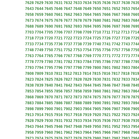
7628
7629
7630
7631
7632
7633
7634
7635
7636
7637
7638
763
7643
7644
7645
7646
7647
7648
7649
7650
7651
7652
7653
765
7658
7659
7660
7661
7662
7663
7664
7665
7666
7667
7668
766
7673
7674
7675
7676
7677
7678
7679
7680
7681
7682
7683
768
7688
7689
7690
7691
7692
7693
7694
7695
7696
7697
7698
769
7703
7704
7705
7706
7707
7708
7709
7710
7711
7712
7713
771
7718
7719
7720
7721
7722
7723
7724
7725
7726
7727
7728
772
7733
7734
7735
7736
7737
7738
7739
7740
7741
7742
7743
774
7748
7749
7750
7751
7752
7753
7754
7755
7756
7757
7758
775
7763
7764
7765
7766
7767
7768
7769
7770
7771
7772
7773
777
7778
7779
7780
7781
7782
7783
7784
7785
7786
7787
7788
778
7793
7794
7795
7796
7797
7798
7799
7800
7801
7802
7803
780
7808
7809
7810
7811
7812
7813
7814
7815
7816
7817
7818
781
7823
7824
7825
7826
7827
7828
7829
7830
7831
7832
7833
783
7838
7839
7840
7841
7842
7843
7844
7845
7846
7847
7848
784
7853
7854
7855
7856
7857
7858
7859
7860
7861
7862
7863
786
7868
7869
7870
7871
7872
7873
7874
7875
7876
7877
7878
787
7883
7884
7885
7886
7887
7888
7889
7890
7891
7892
7893
789
7898
7899
7900
7901
7902
7903
7904
7905
7906
7907
7908
790
7913
7914
7915
7916
7917
7918
7919
7920
7921
7922
7923
792
7928
7929
7930
7931
7932
7933
7934
7935
7936
7937
7938
793
7943
7944
7945
7946
7947
7948
7949
7950
7951
7952
7953
795
7958
7959
7960
7961
7962
7963
7964
7965
7966
7967
7968
796
7973
7974
7975
7976
7977
7978
7979
7980
7981
7982
7983
798