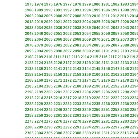
1973
1974
1975
1976
1977
1978
1979
1980
1981
1982
1983
198
1988
1989
1990
1991
1992
1993
1994
1995
1996
1997
1998
199
2003
2004
2005
2006
2007
2008
2009
2010
2011
2012
2013
201
2018
2019
2020
2021
2022
2023
2024
2025
2026
2027
2028
202
2033
2034
2035
2036
2037
2038
2039
2040
2041
2042
2043
204
2048
2049
2050
2051
2052
2053
2054
2055
2056
2057
2058
205
2063
2064
2065
2066
2067
2068
2069
2070
2071
2072
2073
207
2078
2079
2080
2081
2082
2083
2084
2085
2086
2087
2088
208
2093
2094
2095
2096
2097
2098
2099
2100
2101
2102
2103
210
2108
2109
2110
2111
2112
2113
2114
2115
2116
2117
2118
2119
2123
2124
2125
2126
2127
2128
2129
2130
2131
2132
2133
213
2138
2139
2140
2141
2142
2143
2144
2145
2146
2147
2148
214
2153
2154
2155
2156
2157
2158
2159
2160
2161
2162
2163
216
2168
2169
2170
2171
2172
2173
2174
2175
2176
2177
2178
217
2183
2184
2185
2186
2187
2188
2189
2190
2191
2192
2193
219
2198
2199
2200
2201
2202
2203
2204
2205
2206
2207
2208
220
2213
2214
2215
2216
2217
2218
2219
2220
2221
2222
2223
222
2228
2229
2230
2231
2232
2233
2234
2235
2236
2237
2238
223
2243
2244
2245
2246
2247
2248
2249
2250
2251
2252
2253
225
2258
2259
2260
2261
2262
2263
2264
2265
2266
2267
2268
226
2273
2274
2275
2276
2277
2278
2279
2280
2281
2282
2283
228
2288
2289
2290
2291
2292
2293
2294
2295
2296
2297
2298
229
2303
2304
2305
2306
2307
2308
2309
2310
2311
2312
2313
231