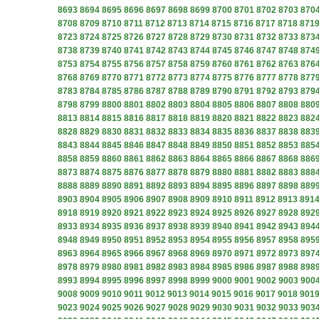
8693
8694
8695
8696
8697
8698
8699
8700
8701
8702
8703
870
8708
8709
8710
8711
8712
8713
8714
8715
8716
8717
8718
871
8723
8724
8725
8726
8727
8728
8729
8730
8731
8732
8733
873
8738
8739
8740
8741
8742
8743
8744
8745
8746
8747
8748
874
8753
8754
8755
8756
8757
8758
8759
8760
8761
8762
8763
876
8768
8769
8770
8771
8772
8773
8774
8775
8776
8777
8778
877
8783
8784
8785
8786
8787
8788
8789
8790
8791
8792
8793
879
8798
8799
8800
8801
8802
8803
8804
8805
8806
8807
8808
880
8813
8814
8815
8816
8817
8818
8819
8820
8821
8822
8823
882
8828
8829
8830
8831
8832
8833
8834
8835
8836
8837
8838
883
8843
8844
8845
8846
8847
8848
8849
8850
8851
8852
8853
885
8858
8859
8860
8861
8862
8863
8864
8865
8866
8867
8868
886
8873
8874
8875
8876
8877
8878
8879
8880
8881
8882
8883
888
8888
8889
8890
8891
8892
8893
8894
8895
8896
8897
8898
889
8903
8904
8905
8906
8907
8908
8909
8910
8911
8912
8913
891
8918
8919
8920
8921
8922
8923
8924
8925
8926
8927
8928
892
8933
8934
8935
8936
8937
8938
8939
8940
8941
8942
8943
894
8948
8949
8950
8951
8952
8953
8954
8955
8956
8957
8958
895
8963
8964
8965
8966
8967
8968
8969
8970
8971
8972
8973
897
8978
8979
8980
8981
8982
8983
8984
8985
8986
8987
8988
898
8993
8994
8995
8996
8997
8998
8999
9000
9001
9002
9003
900
9008
9009
9010
9011
9012
9013
9014
9015
9016
9017
9018
901
9023
9024
9025
9026
9027
9028
9029
9030
9031
9032
9033
903