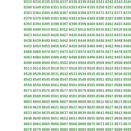
8333
8334
8335
8336
8337
8338
8339
8340
8341
8342
8343
834
8348
8349
8350
8351
8352
8353
8354
8355
8356
8357
8358
835
8363
8364
8365
8366
8367
8368
8369
8370
8371
8372
8373
837
8378
8379
8380
8381
8382
8383
8384
8385
8386
8387
8388
838
8393
8394
8395
8396
8397
8398
8399
8400
8401
8402
8403
840
8408
8409
8410
8411
8412
8413
8414
8415
8416
8417
8418
841
8423
8424
8425
8426
8427
8428
8429
8430
8431
8432
8433
843
8438
8439
8440
8441
8442
8443
8444
8445
8446
8447
8448
844
8453
8454
8455
8456
8457
8458
8459
8460
8461
8462
8463
846
8468
8469
8470
8471
8472
8473
8474
8475
8476
8477
8478
847
8483
8484
8485
8486
8487
8488
8489
8490
8491
8492
8493
849
8498
8499
8500
8501
8502
8503
8504
8505
8506
8507
8508
850
8513
8514
8515
8516
8517
8518
8519
8520
8521
8522
8523
852
8528
8529
8530
8531
8532
8533
8534
8535
8536
8537
8538
853
8543
8544
8545
8546
8547
8548
8549
8550
8551
8552
8553
855
8558
8559
8560
8561
8562
8563
8564
8565
8566
8567
8568
856
8573
8574
8575
8576
8577
8578
8579
8580
8581
8582
8583
858
8588
8589
8590
8591
8592
8593
8594
8595
8596
8597
8598
859
8603
8604
8605
8606
8607
8608
8609
8610
8611
8612
8613
861
8618
8619
8620
8621
8622
8623
8624
8625
8626
8627
8628
862
8633
8634
8635
8636
8637
8638
8639
8640
8641
8642
8643
864
8648
8649
8650
8651
8652
8653
8654
8655
8656
8657
8658
865
8663
8664
8665
8666
8667
8668
8669
8670
8671
8672
8673
867
8678
8679
8680
8681
8682
8683
8684
8685
8686
8687
8688
868