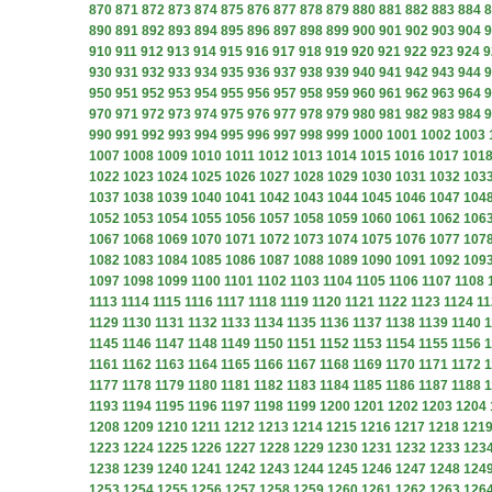
870
871
872
873
874
875
876
877
878
879
880
881
882
883
884
8
890
891
892
893
894
895
896
897
898
899
900
901
902
903
904
9
910
911
912
913
914
915
916
917
918
919
920
921
922
923
924
9
930
931
932
933
934
935
936
937
938
939
940
941
942
943
944
9
950
951
952
953
954
955
956
957
958
959
960
961
962
963
964
9
970
971
972
973
974
975
976
977
978
979
980
981
982
983
984
9
990
991
992
993
994
995
996
997
998
999
1000
1001
1002
1003
1007
1008
1009
1010
1011
1012
1013
1014
1015
1016
1017
101
1022
1023
1024
1025
1026
1027
1028
1029
1030
1031
1032
103
1037
1038
1039
1040
1041
1042
1043
1044
1045
1046
1047
104
1052
1053
1054
1055
1056
1057
1058
1059
1060
1061
1062
106
1067
1068
1069
1070
1071
1072
1073
1074
1075
1076
1077
107
1082
1083
1084
1085
1086
1087
1088
1089
1090
1091
1092
109
1097
1098
1099
1100
1101
1102
1103
1104
1105
1106
1107
1108
1113
1114
1115
1116
1117
1118
1119
1120
1121
1122
1123
1124
11
1129
1130
1131
1132
1133
1134
1135
1136
1137
1138
1139
1140
1
1145
1146
1147
1148
1149
1150
1151
1152
1153
1154
1155
1156
1
1161
1162
1163
1164
1165
1166
1167
1168
1169
1170
1171
1172
1
1177
1178
1179
1180
1181
1182
1183
1184
1185
1186
1187
1188
1
1193
1194
1195
1196
1197
1198
1199
1200
1201
1202
1203
1204
1208
1209
1210
1211
1212
1213
1214
1215
1216
1217
1218
121
1223
1224
1225
1226
1227
1228
1229
1230
1231
1232
1233
123
1238
1239
1240
1241
1242
1243
1244
1245
1246
1247
1248
124
1253
1254
1255
1256
1257
1258
1259
1260
1261
1262
1263
126