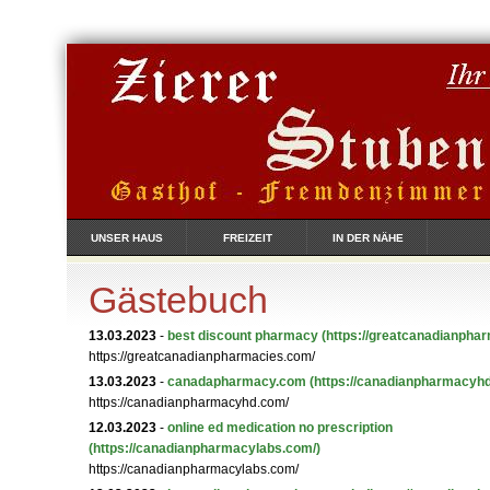
UNSER HAUS
FREIZEIT
IN DER NÄHE
Gästebuch
13.03.2023
-
best discount pharmacy
(https://greatcanadianpha
https://greatcanadianpharmacies.com/
13.03.2023
-
canadapharmacy.com
(https://canadianpharmacyh
https://canadianpharmacyhd.com/
12.03.2023
-
online ed medication no prescription
(https://canadianpharmacylabs.com/)
https://canadianpharmacylabs.com/