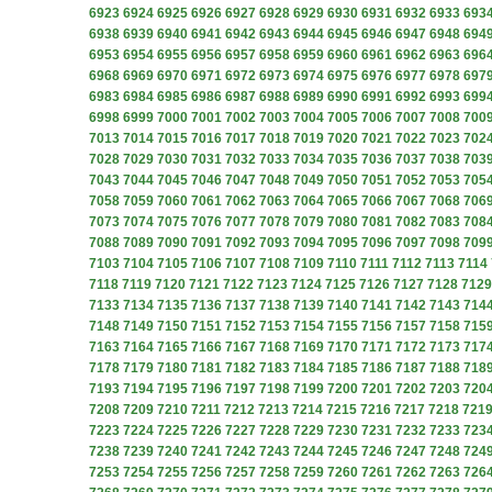
6923
6924
6925
6926
6927
6928
6929
6930
6931
6932
6933
693
6938
6939
6940
6941
6942
6943
6944
6945
6946
6947
6948
694
6953
6954
6955
6956
6957
6958
6959
6960
6961
6962
6963
696
6968
6969
6970
6971
6972
6973
6974
6975
6976
6977
6978
697
6983
6984
6985
6986
6987
6988
6989
6990
6991
6992
6993
699
6998
6999
7000
7001
7002
7003
7004
7005
7006
7007
7008
700
7013
7014
7015
7016
7017
7018
7019
7020
7021
7022
7023
702
7028
7029
7030
7031
7032
7033
7034
7035
7036
7037
7038
703
7043
7044
7045
7046
7047
7048
7049
7050
7051
7052
7053
705
7058
7059
7060
7061
7062
7063
7064
7065
7066
7067
7068
706
7073
7074
7075
7076
7077
7078
7079
7080
7081
7082
7083
708
7088
7089
7090
7091
7092
7093
7094
7095
7096
7097
7098
709
7103
7104
7105
7106
7107
7108
7109
7110
7111
7112
7113
7114
7118
7119
7120
7121
7122
7123
7124
7125
7126
7127
7128
7129
7133
7134
7135
7136
7137
7138
7139
7140
7141
7142
7143
714
7148
7149
7150
7151
7152
7153
7154
7155
7156
7157
7158
715
7163
7164
7165
7166
7167
7168
7169
7170
7171
7172
7173
717
7178
7179
7180
7181
7182
7183
7184
7185
7186
7187
7188
718
7193
7194
7195
7196
7197
7198
7199
7200
7201
7202
7203
720
7208
7209
7210
7211
7212
7213
7214
7215
7216
7217
7218
721
7223
7224
7225
7226
7227
7228
7229
7230
7231
7232
7233
723
7238
7239
7240
7241
7242
7243
7244
7245
7246
7247
7248
724
7253
7254
7255
7256
7257
7258
7259
7260
7261
7262
7263
726