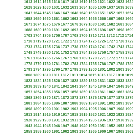
1613
1614
1615
1616
1617
1618
1619
1620
1621
1622
1623
162
1628
1629
1630
1631
1632
1633
1634
1635
1636
1637
1638
163
1643
1644
1645
1646
1647
1648
1649
1650
1651
1652
1653
165
1658
1659
1660
1661
1662
1663
1664
1665
1666
1667
1668
166
1673
1674
1675
1676
1677
1678
1679
1680
1681
1682
1683
168
1688
1689
1690
1691
1692
1693
1694
1695
1696
1697
1698
169
1703
1704
1705
1706
1707
1708
1709
1710
1711
1712
1713
171
1718
1719
1720
1721
1722
1723
1724
1725
1726
1727
1728
172
1733
1734
1735
1736
1737
1738
1739
1740
1741
1742
1743
174
1748
1749
1750
1751
1752
1753
1754
1755
1756
1757
1758
175
1763
1764
1765
1766
1767
1768
1769
1770
1771
1772
1773
177
1778
1779
1780
1781
1782
1783
1784
1785
1786
1787
1788
178
1793
1794
1795
1796
1797
1798
1799
1800
1801
1802
1803
180
1808
1809
1810
1811
1812
1813
1814
1815
1816
1817
1818
181
1823
1824
1825
1826
1827
1828
1829
1830
1831
1832
1833
183
1838
1839
1840
1841
1842
1843
1844
1845
1846
1847
1848
184
1853
1854
1855
1856
1857
1858
1859
1860
1861
1862
1863
186
1868
1869
1870
1871
1872
1873
1874
1875
1876
1877
1878
187
1883
1884
1885
1886
1887
1888
1889
1890
1891
1892
1893
189
1898
1899
1900
1901
1902
1903
1904
1905
1906
1907
1908
190
1913
1914
1915
1916
1917
1918
1919
1920
1921
1922
1923
192
1928
1929
1930
1931
1932
1933
1934
1935
1936
1937
1938
193
1943
1944
1945
1946
1947
1948
1949
1950
1951
1952
1953
195
1958
1959
1960
1961
1962
1963
1964
1965
1966
1967
1968
196