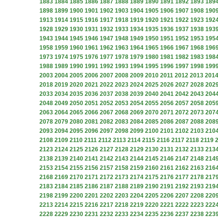
1883
1884
1885
1886
1887
1888
1889
1890
1891
1892
1893
189
1898
1899
1900
1901
1902
1903
1904
1905
1906
1907
1908
190
1913
1914
1915
1916
1917
1918
1919
1920
1921
1922
1923
192
1928
1929
1930
1931
1932
1933
1934
1935
1936
1937
1938
193
1943
1944
1945
1946
1947
1948
1949
1950
1951
1952
1953
195
1958
1959
1960
1961
1962
1963
1964
1965
1966
1967
1968
196
1973
1974
1975
1976
1977
1978
1979
1980
1981
1982
1983
198
1988
1989
1990
1991
1992
1993
1994
1995
1996
1997
1998
199
2003
2004
2005
2006
2007
2008
2009
2010
2011
2012
2013
201
2018
2019
2020
2021
2022
2023
2024
2025
2026
2027
2028
202
2033
2034
2035
2036
2037
2038
2039
2040
2041
2042
2043
204
2048
2049
2050
2051
2052
2053
2054
2055
2056
2057
2058
205
2063
2064
2065
2066
2067
2068
2069
2070
2071
2072
2073
207
2078
2079
2080
2081
2082
2083
2084
2085
2086
2087
2088
208
2093
2094
2095
2096
2097
2098
2099
2100
2101
2102
2103
210
2108
2109
2110
2111
2112
2113
2114
2115
2116
2117
2118
2119
2123
2124
2125
2126
2127
2128
2129
2130
2131
2132
2133
213
2138
2139
2140
2141
2142
2143
2144
2145
2146
2147
2148
214
2153
2154
2155
2156
2157
2158
2159
2160
2161
2162
2163
216
2168
2169
2170
2171
2172
2173
2174
2175
2176
2177
2178
217
2183
2184
2185
2186
2187
2188
2189
2190
2191
2192
2193
219
2198
2199
2200
2201
2202
2203
2204
2205
2206
2207
2208
220
2213
2214
2215
2216
2217
2218
2219
2220
2221
2222
2223
222
2228
2229
2230
2231
2232
2233
2234
2235
2236
2237
2238
223