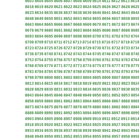
8603
8604
8605
8606
8607
8608
8609
8610
8611
8612
8613
861
8618
8619
8620
8621
8622
8623
8624
8625
8626
8627
8628
862
8633
8634
8635
8636
8637
8638
8639
8640
8641
8642
8643
864
8648
8649
8650
8651
8652
8653
8654
8655
8656
8657
8658
865
8663
8664
8665
8666
8667
8668
8669
8670
8671
8672
8673
867
8678
8679
8680
8681
8682
8683
8684
8685
8686
8687
8688
868
8693
8694
8695
8696
8697
8698
8699
8700
8701
8702
8703
870
8708
8709
8710
8711
8712
8713
8714
8715
8716
8717
8718
871
8723
8724
8725
8726
8727
8728
8729
8730
8731
8732
8733
873
8738
8739
8740
8741
8742
8743
8744
8745
8746
8747
8748
874
8753
8754
8755
8756
8757
8758
8759
8760
8761
8762
8763
876
8768
8769
8770
8771
8772
8773
8774
8775
8776
8777
8778
877
8783
8784
8785
8786
8787
8788
8789
8790
8791
8792
8793
879
8798
8799
8800
8801
8802
8803
8804
8805
8806
8807
8808
880
8813
8814
8815
8816
8817
8818
8819
8820
8821
8822
8823
882
8828
8829
8830
8831
8832
8833
8834
8835
8836
8837
8838
883
8843
8844
8845
8846
8847
8848
8849
8850
8851
8852
8853
885
8858
8859
8860
8861
8862
8863
8864
8865
8866
8867
8868
886
8873
8874
8875
8876
8877
8878
8879
8880
8881
8882
8883
888
8888
8889
8890
8891
8892
8893
8894
8895
8896
8897
8898
889
8903
8904
8905
8906
8907
8908
8909
8910
8911
8912
8913
891
8918
8919
8920
8921
8922
8923
8924
8925
8926
8927
8928
892
8933
8934
8935
8936
8937
8938
8939
8940
8941
8942
8943
894
8948
8949
8950
8951
8952
8953
8954
8955
8956
8957
8958
895