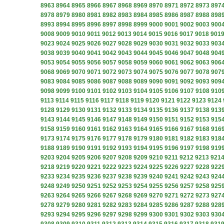
8963
8964
8965
8966
8967
8968
8969
8970
8971
8972
8973
897
8978
8979
8980
8981
8982
8983
8984
8985
8986
8987
8988
898
8993
8994
8995
8996
8997
8998
8999
9000
9001
9002
9003
900
9008
9009
9010
9011
9012
9013
9014
9015
9016
9017
9018
901
9023
9024
9025
9026
9027
9028
9029
9030
9031
9032
9033
903
9038
9039
9040
9041
9042
9043
9044
9045
9046
9047
9048
904
9053
9054
9055
9056
9057
9058
9059
9060
9061
9062
9063
906
9068
9069
9070
9071
9072
9073
9074
9075
9076
9077
9078
907
9083
9084
9085
9086
9087
9088
9089
9090
9091
9092
9093
909
9098
9099
9100
9101
9102
9103
9104
9105
9106
9107
9108
910
9113
9114
9115
9116
9117
9118
9119
9120
9121
9122
9123
9124
9128
9129
9130
9131
9132
9133
9134
9135
9136
9137
9138
913
9143
9144
9145
9146
9147
9148
9149
9150
9151
9152
9153
915
9158
9159
9160
9161
9162
9163
9164
9165
9166
9167
9168
916
9173
9174
9175
9176
9177
9178
9179
9180
9181
9182
9183
918
9188
9189
9190
9191
9192
9193
9194
9195
9196
9197
9198
919
9203
9204
9205
9206
9207
9208
9209
9210
9211
9212
9213
921
9218
9219
9220
9221
9222
9223
9224
9225
9226
9227
9228
922
9233
9234
9235
9236
9237
9238
9239
9240
9241
9242
9243
924
9248
9249
9250
9251
9252
9253
9254
9255
9256
9257
9258
925
9263
9264
9265
9266
9267
9268
9269
9270
9271
9272
9273
927
9278
9279
9280
9281
9282
9283
9284
9285
9286
9287
9288
928
9293
9294
9295
9296
9297
9298
9299
9300
9301
9302
9303
930