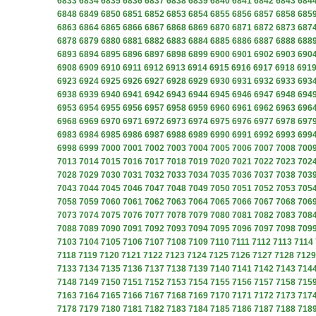
6833
6834
6835
6836
6837
6838
6839
6840
6841
6842
6843
684
6848
6849
6850
6851
6852
6853
6854
6855
6856
6857
6858
685
6863
6864
6865
6866
6867
6868
6869
6870
6871
6872
6873
687
6878
6879
6880
6881
6882
6883
6884
6885
6886
6887
6888
688
6893
6894
6895
6896
6897
6898
6899
6900
6901
6902
6903
690
6908
6909
6910
6911
6912
6913
6914
6915
6916
6917
6918
691
6923
6924
6925
6926
6927
6928
6929
6930
6931
6932
6933
693
6938
6939
6940
6941
6942
6943
6944
6945
6946
6947
6948
694
6953
6954
6955
6956
6957
6958
6959
6960
6961
6962
6963
696
6968
6969
6970
6971
6972
6973
6974
6975
6976
6977
6978
697
6983
6984
6985
6986
6987
6988
6989
6990
6991
6992
6993
699
6998
6999
7000
7001
7002
7003
7004
7005
7006
7007
7008
700
7013
7014
7015
7016
7017
7018
7019
7020
7021
7022
7023
702
7028
7029
7030
7031
7032
7033
7034
7035
7036
7037
7038
703
7043
7044
7045
7046
7047
7048
7049
7050
7051
7052
7053
705
7058
7059
7060
7061
7062
7063
7064
7065
7066
7067
7068
706
7073
7074
7075
7076
7077
7078
7079
7080
7081
7082
7083
708
7088
7089
7090
7091
7092
7093
7094
7095
7096
7097
7098
709
7103
7104
7105
7106
7107
7108
7109
7110
7111
7112
7113
7114
7118
7119
7120
7121
7122
7123
7124
7125
7126
7127
7128
7129
7133
7134
7135
7136
7137
7138
7139
7140
7141
7142
7143
714
7148
7149
7150
7151
7152
7153
7154
7155
7156
7157
7158
715
7163
7164
7165
7166
7167
7168
7169
7170
7171
7172
7173
717
7178
7179
7180
7181
7182
7183
7184
7185
7186
7187
7188
718