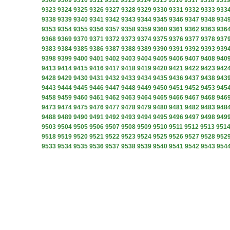
9308
9309
9310
9311
9312
9313
9314
9315
9316
9317
9318
931
9323
9324
9325
9326
9327
9328
9329
9330
9331
9332
9333
933
9338
9339
9340
9341
9342
9343
9344
9345
9346
9347
9348
934
9353
9354
9355
9356
9357
9358
9359
9360
9361
9362
9363
936
9368
9369
9370
9371
9372
9373
9374
9375
9376
9377
9378
937
9383
9384
9385
9386
9387
9388
9389
9390
9391
9392
9393
939
9398
9399
9400
9401
9402
9403
9404
9405
9406
9407
9408
940
9413
9414
9415
9416
9417
9418
9419
9420
9421
9422
9423
942
9428
9429
9430
9431
9432
9433
9434
9435
9436
9437
9438
943
9443
9444
9445
9446
9447
9448
9449
9450
9451
9452
9453
945
9458
9459
9460
9461
9462
9463
9464
9465
9466
9467
9468
946
9473
9474
9475
9476
9477
9478
9479
9480
9481
9482
9483
948
9488
9489
9490
9491
9492
9493
9494
9495
9496
9497
9498
949
9503
9504
9505
9506
9507
9508
9509
9510
9511
9512
9513
951
9518
9519
9520
9521
9522
9523
9524
9525
9526
9527
9528
952
9533
9534
9535
9536
9537
9538
9539
9540
9541
9542
9543
954