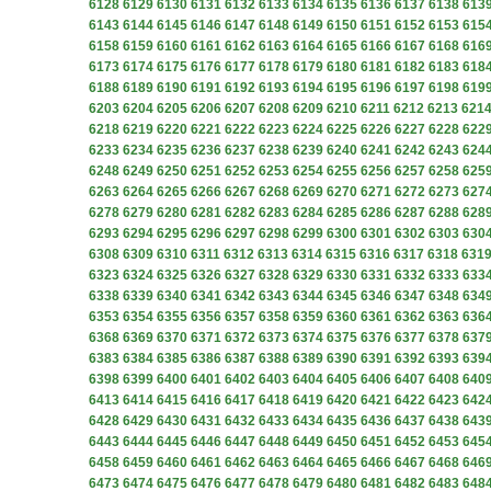
6128
6129
6130
6131
6132
6133
6134
6135
6136
6137
6138
613
6143
6144
6145
6146
6147
6148
6149
6150
6151
6152
6153
615
6158
6159
6160
6161
6162
6163
6164
6165
6166
6167
6168
616
6173
6174
6175
6176
6177
6178
6179
6180
6181
6182
6183
618
6188
6189
6190
6191
6192
6193
6194
6195
6196
6197
6198
619
6203
6204
6205
6206
6207
6208
6209
6210
6211
6212
6213
621
6218
6219
6220
6221
6222
6223
6224
6225
6226
6227
6228
622
6233
6234
6235
6236
6237
6238
6239
6240
6241
6242
6243
624
6248
6249
6250
6251
6252
6253
6254
6255
6256
6257
6258
625
6263
6264
6265
6266
6267
6268
6269
6270
6271
6272
6273
627
6278
6279
6280
6281
6282
6283
6284
6285
6286
6287
6288
628
6293
6294
6295
6296
6297
6298
6299
6300
6301
6302
6303
630
6308
6309
6310
6311
6312
6313
6314
6315
6316
6317
6318
631
6323
6324
6325
6326
6327
6328
6329
6330
6331
6332
6333
633
6338
6339
6340
6341
6342
6343
6344
6345
6346
6347
6348
634
6353
6354
6355
6356
6357
6358
6359
6360
6361
6362
6363
636
6368
6369
6370
6371
6372
6373
6374
6375
6376
6377
6378
637
6383
6384
6385
6386
6387
6388
6389
6390
6391
6392
6393
639
6398
6399
6400
6401
6402
6403
6404
6405
6406
6407
6408
640
6413
6414
6415
6416
6417
6418
6419
6420
6421
6422
6423
642
6428
6429
6430
6431
6432
6433
6434
6435
6436
6437
6438
643
6443
6444
6445
6446
6447
6448
6449
6450
6451
6452
6453
645
6458
6459
6460
6461
6462
6463
6464
6465
6466
6467
6468
646
6473
6474
6475
6476
6477
6478
6479
6480
6481
6482
6483
648