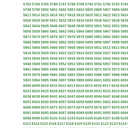
5783
5784
5785
5786
5787
5788
5789
5790
5791
5792
5793
579
5798
5799
5800
5801
5802
5803
5804
5805
5806
5807
5808
580
5813
5814
5815
5816
5817
5818
5819
5820
5821
5822
5823
582
5828
5829
5830
5831
5832
5833
5834
5835
5836
5837
5838
583
5843
5844
5845
5846
5847
5848
5849
5850
5851
5852
5853
585
5858
5859
5860
5861
5862
5863
5864
5865
5866
5867
5868
586
5873
5874
5875
5876
5877
5878
5879
5880
5881
5882
5883
588
5888
5889
5890
5891
5892
5893
5894
5895
5896
5897
5898
589
5903
5904
5905
5906
5907
5908
5909
5910
5911
5912
5913
591
5918
5919
5920
5921
5922
5923
5924
5925
5926
5927
5928
592
5933
5934
5935
5936
5937
5938
5939
5940
5941
5942
5943
594
5948
5949
5950
5951
5952
5953
5954
5955
5956
5957
5958
595
5963
5964
5965
5966
5967
5968
5969
5970
5971
5972
5973
597
5978
5979
5980
5981
5982
5983
5984
5985
5986
5987
5988
598
5993
5994
5995
5996
5997
5998
5999
6000
6001
6002
6003
600
6008
6009
6010
6011
6012
6013
6014
6015
6016
6017
6018
601
6023
6024
6025
6026
6027
6028
6029
6030
6031
6032
6033
603
6038
6039
6040
6041
6042
6043
6044
6045
6046
6047
6048
604
6053
6054
6055
6056
6057
6058
6059
6060
6061
6062
6063
606
6068
6069
6070
6071
6072
6073
6074
6075
6076
6077
6078
607
6083
6084
6085
6086
6087
6088
6089
6090
6091
6092
6093
609
6098
6099
6100
6101
6102
6103
6104
6105
6106
6107
6108
610
6113
6114
6115
6116
6117
6118
6119
6120
6121
6122
6123
6124