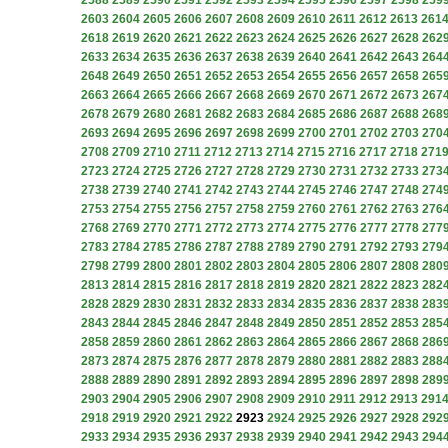
2588
2589
2590
2591
2592
2593
2594
2595
2596
2597
2598
259
2603
2604
2605
2606
2607
2608
2609
2610
2611
2612
2613
261
2618
2619
2620
2621
2622
2623
2624
2625
2626
2627
2628
262
2633
2634
2635
2636
2637
2638
2639
2640
2641
2642
2643
264
2648
2649
2650
2651
2652
2653
2654
2655
2656
2657
2658
265
2663
2664
2665
2666
2667
2668
2669
2670
2671
2672
2673
267
2678
2679
2680
2681
2682
2683
2684
2685
2686
2687
2688
268
2693
2694
2695
2696
2697
2698
2699
2700
2701
2702
2703
270
2708
2709
2710
2711
2712
2713
2714
2715
2716
2717
2718
271
2723
2724
2725
2726
2727
2728
2729
2730
2731
2732
2733
273
2738
2739
2740
2741
2742
2743
2744
2745
2746
2747
2748
274
2753
2754
2755
2756
2757
2758
2759
2760
2761
2762
2763
276
2768
2769
2770
2771
2772
2773
2774
2775
2776
2777
2778
277
2783
2784
2785
2786
2787
2788
2789
2790
2791
2792
2793
279
2798
2799
2800
2801
2802
2803
2804
2805
2806
2807
2808
280
2813
2814
2815
2816
2817
2818
2819
2820
2821
2822
2823
282
2828
2829
2830
2831
2832
2833
2834
2835
2836
2837
2838
283
2843
2844
2845
2846
2847
2848
2849
2850
2851
2852
2853
285
2858
2859
2860
2861
2862
2863
2864
2865
2866
2867
2868
286
2873
2874
2875
2876
2877
2878
2879
2880
2881
2882
2883
288
2888
2889
2890
2891
2892
2893
2894
2895
2896
2897
2898
289
2903
2904
2905
2906
2907
2908
2909
2910
2911
2912
2913
291
2918
2919
2920
2921
2922
2923
2924
2925
2926
2927
2928
292
2933
2934
2935
2936
2937
2938
2939
2940
2941
2942
2943
294