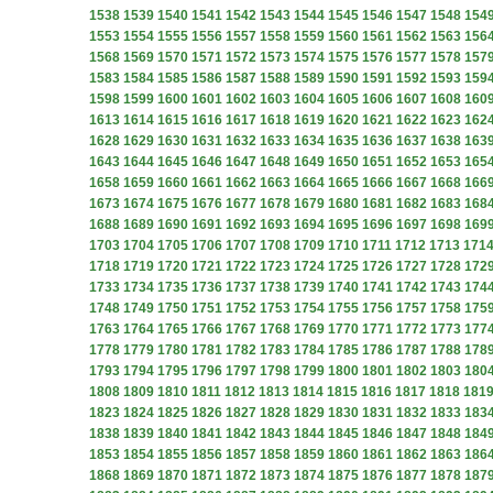
1538
1539
1540
1541
1542
1543
1544
1545
1546
1547
1548
154
1553
1554
1555
1556
1557
1558
1559
1560
1561
1562
1563
156
1568
1569
1570
1571
1572
1573
1574
1575
1576
1577
1578
157
1583
1584
1585
1586
1587
1588
1589
1590
1591
1592
1593
159
1598
1599
1600
1601
1602
1603
1604
1605
1606
1607
1608
160
1613
1614
1615
1616
1617
1618
1619
1620
1621
1622
1623
162
1628
1629
1630
1631
1632
1633
1634
1635
1636
1637
1638
163
1643
1644
1645
1646
1647
1648
1649
1650
1651
1652
1653
165
1658
1659
1660
1661
1662
1663
1664
1665
1666
1667
1668
166
1673
1674
1675
1676
1677
1678
1679
1680
1681
1682
1683
168
1688
1689
1690
1691
1692
1693
1694
1695
1696
1697
1698
169
1703
1704
1705
1706
1707
1708
1709
1710
1711
1712
1713
171
1718
1719
1720
1721
1722
1723
1724
1725
1726
1727
1728
172
1733
1734
1735
1736
1737
1738
1739
1740
1741
1742
1743
174
1748
1749
1750
1751
1752
1753
1754
1755
1756
1757
1758
175
1763
1764
1765
1766
1767
1768
1769
1770
1771
1772
1773
177
1778
1779
1780
1781
1782
1783
1784
1785
1786
1787
1788
178
1793
1794
1795
1796
1797
1798
1799
1800
1801
1802
1803
180
1808
1809
1810
1811
1812
1813
1814
1815
1816
1817
1818
181
1823
1824
1825
1826
1827
1828
1829
1830
1831
1832
1833
183
1838
1839
1840
1841
1842
1843
1844
1845
1846
1847
1848
184
1853
1854
1855
1856
1857
1858
1859
1860
1861
1862
1863
186
1868
1869
1870
1871
1872
1873
1874
1875
1876
1877
1878
187