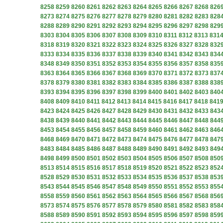
8258
8259
8260
8261
8262
8263
8264
8265
8266
8267
8268
826
8273
8274
8275
8276
8277
8278
8279
8280
8281
8282
8283
828
8288
8289
8290
8291
8292
8293
8294
8295
8296
8297
8298
829
8303
8304
8305
8306
8307
8308
8309
8310
8311
8312
8313
831
8318
8319
8320
8321
8322
8323
8324
8325
8326
8327
8328
832
8333
8334
8335
8336
8337
8338
8339
8340
8341
8342
8343
834
8348
8349
8350
8351
8352
8353
8354
8355
8356
8357
8358
835
8363
8364
8365
8366
8367
8368
8369
8370
8371
8372
8373
837
8378
8379
8380
8381
8382
8383
8384
8385
8386
8387
8388
838
8393
8394
8395
8396
8397
8398
8399
8400
8401
8402
8403
840
8408
8409
8410
8411
8412
8413
8414
8415
8416
8417
8418
841
8423
8424
8425
8426
8427
8428
8429
8430
8431
8432
8433
843
8438
8439
8440
8441
8442
8443
8444
8445
8446
8447
8448
844
8453
8454
8455
8456
8457
8458
8459
8460
8461
8462
8463
846
8468
8469
8470
8471
8472
8473
8474
8475
8476
8477
8478
847
8483
8484
8485
8486
8487
8488
8489
8490
8491
8492
8493
849
8498
8499
8500
8501
8502
8503
8504
8505
8506
8507
8508
850
8513
8514
8515
8516
8517
8518
8519
8520
8521
8522
8523
852
8528
8529
8530
8531
8532
8533
8534
8535
8536
8537
8538
853
8543
8544
8545
8546
8547
8548
8549
8550
8551
8552
8553
855
8558
8559
8560
8561
8562
8563
8564
8565
8566
8567
8568
856
8573
8574
8575
8576
8577
8578
8579
8580
8581
8582
8583
858
8588
8589
8590
8591
8592
8593
8594
8595
8596
8597
8598
859