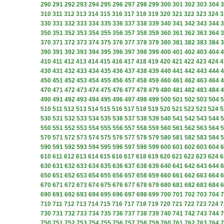
290
291
292
293
294
295
296
297
298
299
300
301
302
303
304
3
310
311
312
313
314
315
316
317
318
319
320
321
322
323
324
3
330
331
332
333
334
335
336
337
338
339
340
341
342
343
344
3
350
351
352
353
354
355
356
357
358
359
360
361
362
363
364
3
370
371
372
373
374
375
376
377
378
379
380
381
382
383
384
3
390
391
392
393
394
395
396
397
398
399
400
401
402
403
404
4
410
411
412
413
414
415
416
417
418
419
420
421
422
423
424
4
430
431
432
433
434
435
436
437
438
439
440
441
442
443
444
4
450
451
452
453
454
455
456
457
458
459
460
461
462
463
464
4
470
471
472
473
474
475
476
477
478
479
480
481
482
483
484
4
490
491
492
493
494
495
496
497
498
499
500
501
502
503
504
5
510
511
512
513
514
515
516
517
518
519
520
521
522
523
524
5
530
531
532
533
534
535
536
537
538
539
540
541
542
543
544
5
550
551
552
553
554
555
556
557
558
559
560
561
562
563
564
5
570
571
572
573
574
575
576
577
578
579
580
581
582
583
584
5
590
591
592
593
594
595
596
597
598
599
600
601
602
603
604
6
610
611
612
613
614
615
616
617
618
619
620
621
622
623
624
6
630
631
632
633
634
635
636
637
638
639
640
641
642
643
644
6
650
651
652
653
654
655
656
657
658
659
660
661
662
663
664
6
670
671
672
673
674
675
676
677
678
679
680
681
682
683
684
6
690
691
692
693
694
695
696
697
698
699
700
701
702
703
704
7
710
711
712
713
714
715
716
717
718
719
720
721
722
723
724
7
730
731
732
733
734
735
736
737
738
739
740
741
742
743
744
7
750
751
752
753
754
755
756
757
758
759
760
761
762
763
764
7