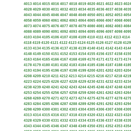
4013
4014
4015
4016
4017
4018
4019
4020
4021
4022
4023
402
4028
4029
4030
4031
4032
4033
4034
4035
4036
4037
4038
403
4043
4044
4045
4046
4047
4048
4049
4050
4051
4052
4053
405
4058
4059
4060
4061
4062
4063
4064
4065
4066
4067
4068
406
4073
4074
4075
4076
4077
4078
4079
4080
4081
4082
4083
408
4088
4089
4090
4091
4092
4093
4094
4095
4096
4097
4098
409
4103
4104
4105
4106
4107
4108
4109
4110
4111
4112
4113
4114
4118
4119
4120
4121
4122
4123
4124
4125
4126
4127
4128
4129
4133
4134
4135
4136
4137
4138
4139
4140
4141
4142
4143
414
4148
4149
4150
4151
4152
4153
4154
4155
4156
4157
4158
415
4163
4164
4165
4166
4167
4168
4169
4170
4171
4172
4173
417
4178
4179
4180
4181
4182
4183
4184
4185
4186
4187
4188
418
4193
4194
4195
4196
4197
4198
4199
4200
4201
4202
4203
420
4208
4209
4210
4211
4212
4213
4214
4215
4216
4217
4218
421
4223
4224
4225
4226
4227
4228
4229
4230
4231
4232
4233
423
4238
4239
4240
4241
4242
4243
4244
4245
4246
4247
4248
424
4253
4254
4255
4256
4257
4258
4259
4260
4261
4262
4263
426
4268
4269
4270
4271
4272
4273
4274
4275
4276
4277
4278
427
4283
4284
4285
4286
4287
4288
4289
4290
4291
4292
4293
429
4298
4299
4300
4301
4302
4303
4304
4305
4306
4307
4308
430
4313
4314
4315
4316
4317
4318
4319
4320
4321
4322
4323
432
4328
4329
4330
4331
4332
4333
4334
4335
4336
4337
4338
433
4343
4344
4345
4346
4347
4348
4349
4350
4351
4352
4353
435