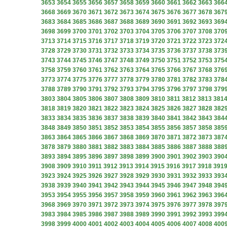
3653
3654
3655
3656
3657
3658
3659
3660
3661
3662
3663
366
3668
3669
3670
3671
3672
3673
3674
3675
3676
3677
3678
367
3683
3684
3685
3686
3687
3688
3689
3690
3691
3692
3693
369
3698
3699
3700
3701
3702
3703
3704
3705
3706
3707
3708
370
3713
3714
3715
3716
3717
3718
3719
3720
3721
3722
3723
372
3728
3729
3730
3731
3732
3733
3734
3735
3736
3737
3738
373
3743
3744
3745
3746
3747
3748
3749
3750
3751
3752
3753
375
3758
3759
3760
3761
3762
3763
3764
3765
3766
3767
3768
376
3773
3774
3775
3776
3777
3778
3779
3780
3781
3782
3783
378
3788
3789
3790
3791
3792
3793
3794
3795
3796
3797
3798
379
3803
3804
3805
3806
3807
3808
3809
3810
3811
3812
3813
381
3818
3819
3820
3821
3822
3823
3824
3825
3826
3827
3828
382
3833
3834
3835
3836
3837
3838
3839
3840
3841
3842
3843
384
3848
3849
3850
3851
3852
3853
3854
3855
3856
3857
3858
385
3863
3864
3865
3866
3867
3868
3869
3870
3871
3872
3873
387
3878
3879
3880
3881
3882
3883
3884
3885
3886
3887
3888
388
3893
3894
3895
3896
3897
3898
3899
3900
3901
3902
3903
390
3908
3909
3910
3911
3912
3913
3914
3915
3916
3917
3918
391
3923
3924
3925
3926
3927
3928
3929
3930
3931
3932
3933
393
3938
3939
3940
3941
3942
3943
3944
3945
3946
3947
3948
394
3953
3954
3955
3956
3957
3958
3959
3960
3961
3962
3963
396
3968
3969
3970
3971
3972
3973
3974
3975
3976
3977
3978
397
3983
3984
3985
3986
3987
3988
3989
3990
3991
3992
3993
399
3998
3999
4000
4001
4002
4003
4004
4005
4006
4007
4008
400