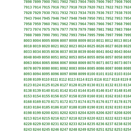
7898
7899
7900
7901
7902
7903
7904
7905
7906
7907
7908
790
7913
7914
7915
7916
7917
7918
7919
7920
7921
7922
7923
792
7928
7929
7930
7931
7932
7933
7934
7935
7936
7937
7938
793
7943
7944
7945
7946
7947
7948
7949
7950
7951
7952
7953
795
7958
7959
7960
7961
7962
7963
7964
7965
7966
7967
7968
796
7973
7974
7975
7976
7977
7978
7979
7980
7981
7982
7983
798
7988
7989
7990
7991
7992
7993
7994
7995
7996
7997
7998
799
8003
8004
8005
8006
8007
8008
8009
8010
8011
8012
8013
801
8018
8019
8020
8021
8022
8023
8024
8025
8026
8027
8028
802
8033
8034
8035
8036
8037
8038
8039
8040
8041
8042
8043
804
8048
8049
8050
8051
8052
8053
8054
8055
8056
8057
8058
805
8063
8064
8065
8066
8067
8068
8069
8070
8071
8072
8073
807
8078
8079
8080
8081
8082
8083
8084
8085
8086
8087
8088
808
8093
8094
8095
8096
8097
8098
8099
8100
8101
8102
8103
810
8108
8109
8110
8111
8112
8113
8114
8115
8116
8117
8118
8119
8123
8124
8125
8126
8127
8128
8129
8130
8131
8132
8133
813
8138
8139
8140
8141
8142
8143
8144
8145
8146
8147
8148
814
8153
8154
8155
8156
8157
8158
8159
8160
8161
8162
8163
816
8168
8169
8170
8171
8172
8173
8174
8175
8176
8177
8178
817
8183
8184
8185
8186
8187
8188
8189
8190
8191
8192
8193
819
8198
8199
8200
8201
8202
8203
8204
8205
8206
8207
8208
820
8213
8214
8215
8216
8217
8218
8219
8220
8221
8222
8223
822
8228
8229
8230
8231
8232
8233
8234
8235
8236
8237
8238
823
8243
8244
8245
8246
8247
8248
8249
8250
8251
8252
8253
825