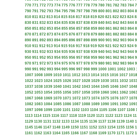
770
771
772
773
774
775
776
777
778
779
780
781
782
783
784
7
790
791
792
793
794
795
796
797
798
799
800
801
802
803
804
8
810
811
812
813
814
815
816
817
818
819
820
821
822
823
824
8
830
831
832
833
834
835
836
837
838
839
840
841
842
843
844
8
850
851
852
853
854
855
856
857
858
859
860
861
862
863
864
8
870
871
872
873
874
875
876
877
878
879
880
881
882
883
884
8
890
891
892
893
894
895
896
897
898
899
900
901
902
903
904
9
910
911
912
913
914
915
916
917
918
919
920
921
922
923
924
9
930
931
932
933
934
935
936
937
938
939
940
941
942
943
944
9
950
951
952
953
954
955
956
957
958
959
960
961
962
963
964
9
970
971
972
973
974
975
976
977
978
979
980
981
982
983
984
9
990
991
992
993
994
995
996
997
998
999
1000
1001
1002
1003
1007
1008
1009
1010
1011
1012
1013
1014
1015
1016
1017
101
1022
1023
1024
1025
1026
1027
1028
1029
1030
1031
1032
103
1037
1038
1039
1040
1041
1042
1043
1044
1045
1046
1047
104
1052
1053
1054
1055
1056
1057
1058
1059
1060
1061
1062
106
1067
1068
1069
1070
1071
1072
1073
1074
1075
1076
1077
107
1082
1083
1084
1085
1086
1087
1088
1089
1090
1091
1092
109
1097
1098
1099
1100
1101
1102
1103
1104
1105
1106
1107
1108
1113
1114
1115
1116
1117
1118
1119
1120
1121
1122
1123
1124
11
1129
1130
1131
1132
1133
1134
1135
1136
1137
1138
1139
1140
1
1145
1146
1147
1148
1149
1150
1151
1152
1153
1154
1155
1156
1
1161
1162
1163
1164
1165
1166
1167
1168
1169
1170
1171
1172
1