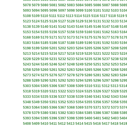
5078
5079
5080
5081
5082
5083
5084
5085
5086
5087
5088
508
5093
5094
5095
5096
5097
5098
5099
5100
5101
5102
5103
510
5108
5109
5110
5111
5112
5113
5114
5115
5116
5117
5118
5119
5123
5124
5125
5126
5127
5128
5129
5130
5131
5132
5133
513
5138
5139
5140
5141
5142
5143
5144
5145
5146
5147
5148
514
5153
5154
5155
5156
5157
5158
5159
5160
5161
5162
5163
516
5168
5169
5170
5171
5172
5173
5174
5175
5176
5177
5178
517
5183
5184
5185
5186
5187
5188
5189
5190
5191
5192
5193
519
5198
5199
5200
5201
5202
5203
5204
5205
5206
5207
5208
520
5213
5214
5215
5216
5217
5218
5219
5220
5221
5222
5223
522
5228
5229
5230
5231
5232
5233
5234
5235
5236
5237
5238
523
5243
5244
5245
5246
5247
5248
5249
5250
5251
5252
5253
525
5258
5259
5260
5261
5262
5263
5264
5265
5266
5267
5268
526
5273
5274
5275
5276
5277
5278
5279
5280
5281
5282
5283
528
5288
5289
5290
5291
5292
5293
5294
5295
5296
5297
5298
529
5303
5304
5305
5306
5307
5308
5309
5310
5311
5312
5313
531
5318
5319
5320
5321
5322
5323
5324
5325
5326
5327
5328
532
5333
5334
5335
5336
5337
5338
5339
5340
5341
5342
5343
534
5348
5349
5350
5351
5352
5353
5354
5355
5356
5357
5358
535
5363
5364
5365
5366
5367
5368
5369
5370
5371
5372
5373
537
5378
5379
5380
5381
5382
5383
5384
5385
5386
5387
5388
538
5393
5394
5395
5396
5397
5398
5399
5400
5401
5402
5403
540
5408
5409
5410
5411
5412
5413
5414
5415
5416
5417
5418
541