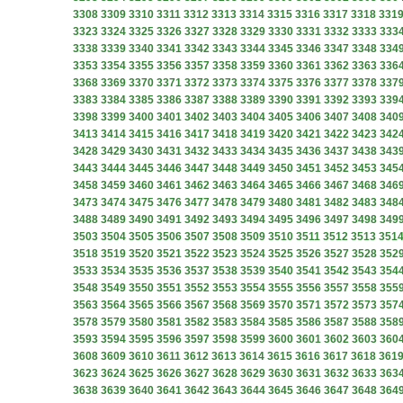
3308
3309
3310
3311
3312
3313
3314
3315
3316
3317
3318
331
3323
3324
3325
3326
3327
3328
3329
3330
3331
3332
3333
333
3338
3339
3340
3341
3342
3343
3344
3345
3346
3347
3348
334
3353
3354
3355
3356
3357
3358
3359
3360
3361
3362
3363
336
3368
3369
3370
3371
3372
3373
3374
3375
3376
3377
3378
337
3383
3384
3385
3386
3387
3388
3389
3390
3391
3392
3393
339
3398
3399
3400
3401
3402
3403
3404
3405
3406
3407
3408
340
3413
3414
3415
3416
3417
3418
3419
3420
3421
3422
3423
342
3428
3429
3430
3431
3432
3433
3434
3435
3436
3437
3438
343
3443
3444
3445
3446
3447
3448
3449
3450
3451
3452
3453
345
3458
3459
3460
3461
3462
3463
3464
3465
3466
3467
3468
346
3473
3474
3475
3476
3477
3478
3479
3480
3481
3482
3483
348
3488
3489
3490
3491
3492
3493
3494
3495
3496
3497
3498
349
3503
3504
3505
3506
3507
3508
3509
3510
3511
3512
3513
351
3518
3519
3520
3521
3522
3523
3524
3525
3526
3527
3528
352
3533
3534
3535
3536
3537
3538
3539
3540
3541
3542
3543
354
3548
3549
3550
3551
3552
3553
3554
3555
3556
3557
3558
355
3563
3564
3565
3566
3567
3568
3569
3570
3571
3572
3573
357
3578
3579
3580
3581
3582
3583
3584
3585
3586
3587
3588
358
3593
3594
3595
3596
3597
3598
3599
3600
3601
3602
3603
360
3608
3609
3610
3611
3612
3613
3614
3615
3616
3617
3618
361
3623
3624
3625
3626
3627
3628
3629
3630
3631
3632
3633
363
3638
3639
3640
3641
3642
3643
3644
3645
3646
3647
3648
364