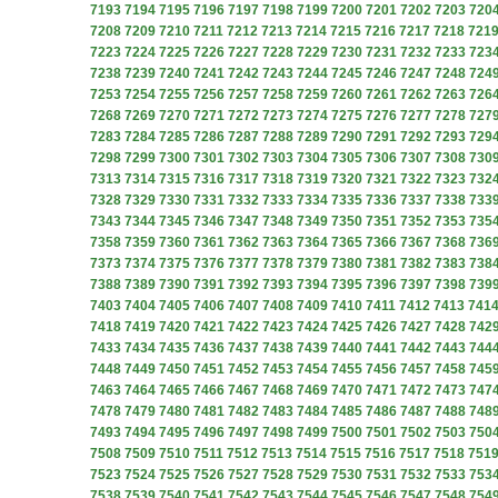
7193
7194
7195
7196
7197
7198
7199
7200
7201
7202
7203
720
7208
7209
7210
7211
7212
7213
7214
7215
7216
7217
7218
721
7223
7224
7225
7226
7227
7228
7229
7230
7231
7232
7233
723
7238
7239
7240
7241
7242
7243
7244
7245
7246
7247
7248
724
7253
7254
7255
7256
7257
7258
7259
7260
7261
7262
7263
726
7268
7269
7270
7271
7272
7273
7274
7275
7276
7277
7278
727
7283
7284
7285
7286
7287
7288
7289
7290
7291
7292
7293
729
7298
7299
7300
7301
7302
7303
7304
7305
7306
7307
7308
730
7313
7314
7315
7316
7317
7318
7319
7320
7321
7322
7323
732
7328
7329
7330
7331
7332
7333
7334
7335
7336
7337
7338
733
7343
7344
7345
7346
7347
7348
7349
7350
7351
7352
7353
735
7358
7359
7360
7361
7362
7363
7364
7365
7366
7367
7368
736
7373
7374
7375
7376
7377
7378
7379
7380
7381
7382
7383
738
7388
7389
7390
7391
7392
7393
7394
7395
7396
7397
7398
739
7403
7404
7405
7406
7407
7408
7409
7410
7411
7412
7413
741
7418
7419
7420
7421
7422
7423
7424
7425
7426
7427
7428
742
7433
7434
7435
7436
7437
7438
7439
7440
7441
7442
7443
744
7448
7449
7450
7451
7452
7453
7454
7455
7456
7457
7458
745
7463
7464
7465
7466
7467
7468
7469
7470
7471
7472
7473
747
7478
7479
7480
7481
7482
7483
7484
7485
7486
7487
7488
748
7493
7494
7495
7496
7497
7498
7499
7500
7501
7502
7503
750
7508
7509
7510
7511
7512
7513
7514
7515
7516
7517
7518
751
7523
7524
7525
7526
7527
7528
7529
7530
7531
7532
7533
753
7538
7539
7540
7541
7542
7543
7544
7545
7546
7547
7548
754