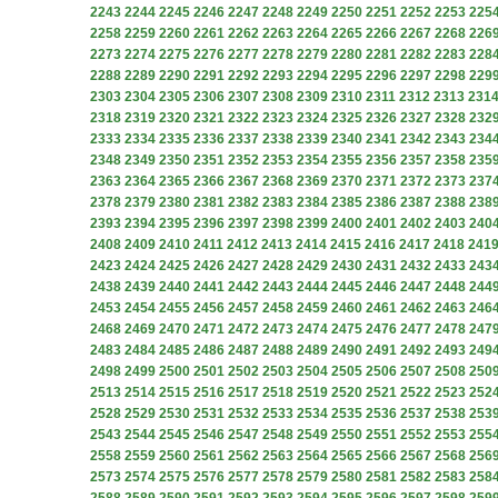
2243
2244
2245
2246
2247
2248
2249
2250
2251
2252
2253
225
2258
2259
2260
2261
2262
2263
2264
2265
2266
2267
2268
226
2273
2274
2275
2276
2277
2278
2279
2280
2281
2282
2283
228
2288
2289
2290
2291
2292
2293
2294
2295
2296
2297
2298
229
2303
2304
2305
2306
2307
2308
2309
2310
2311
2312
2313
231
2318
2319
2320
2321
2322
2323
2324
2325
2326
2327
2328
232
2333
2334
2335
2336
2337
2338
2339
2340
2341
2342
2343
234
2348
2349
2350
2351
2352
2353
2354
2355
2356
2357
2358
235
2363
2364
2365
2366
2367
2368
2369
2370
2371
2372
2373
237
2378
2379
2380
2381
2382
2383
2384
2385
2386
2387
2388
238
2393
2394
2395
2396
2397
2398
2399
2400
2401
2402
2403
240
2408
2409
2410
2411
2412
2413
2414
2415
2416
2417
2418
241
2423
2424
2425
2426
2427
2428
2429
2430
2431
2432
2433
243
2438
2439
2440
2441
2442
2443
2444
2445
2446
2447
2448
244
2453
2454
2455
2456
2457
2458
2459
2460
2461
2462
2463
246
2468
2469
2470
2471
2472
2473
2474
2475
2476
2477
2478
247
2483
2484
2485
2486
2487
2488
2489
2490
2491
2492
2493
249
2498
2499
2500
2501
2502
2503
2504
2505
2506
2507
2508
250
2513
2514
2515
2516
2517
2518
2519
2520
2521
2522
2523
252
2528
2529
2530
2531
2532
2533
2534
2535
2536
2537
2538
253
2543
2544
2545
2546
2547
2548
2549
2550
2551
2552
2553
255
2558
2559
2560
2561
2562
2563
2564
2565
2566
2567
2568
256
2573
2574
2575
2576
2577
2578
2579
2580
2581
2582
2583
258