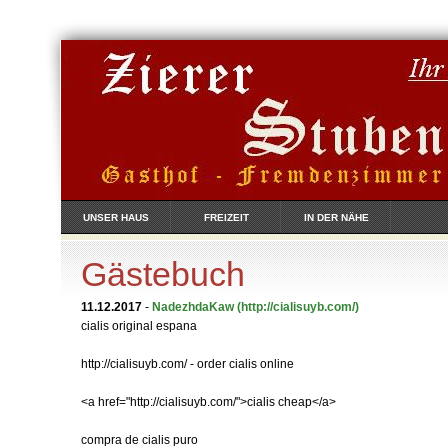
UNSER HAUS
FREIZEIT
IN DER NÄHE
Gästebuch
11.12.2017
-
NadezhdaKaw
(http://cialisuyb.com/)
cialis original espana
http://cialisuyb.com/ - order cialis online
<a href="http://cialisuyb.com/">cialis cheap</a>
compra de cialis puro