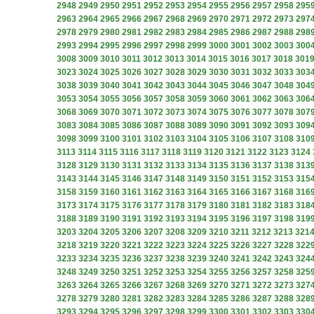
2948
2949
2950
2951
2952
2953
2954
2955
2956
2957
2958
295
2963
2964
2965
2966
2967
2968
2969
2970
2971
2972
2973
297
2978
2979
2980
2981
2982
2983
2984
2985
2986
2987
2988
298
2993
2994
2995
2996
2997
2998
2999
3000
3001
3002
3003
300
3008
3009
3010
3011
3012
3013
3014
3015
3016
3017
3018
301
3023
3024
3025
3026
3027
3028
3029
3030
3031
3032
3033
303
3038
3039
3040
3041
3042
3043
3044
3045
3046
3047
3048
304
3053
3054
3055
3056
3057
3058
3059
3060
3061
3062
3063
306
3068
3069
3070
3071
3072
3073
3074
3075
3076
3077
3078
307
3083
3084
3085
3086
3087
3088
3089
3090
3091
3092
3093
309
3098
3099
3100
3101
3102
3103
3104
3105
3106
3107
3108
310
3113
3114
3115
3116
3117
3118
3119
3120
3121
3122
3123
3124
3128
3129
3130
3131
3132
3133
3134
3135
3136
3137
3138
313
3143
3144
3145
3146
3147
3148
3149
3150
3151
3152
3153
315
3158
3159
3160
3161
3162
3163
3164
3165
3166
3167
3168
316
3173
3174
3175
3176
3177
3178
3179
3180
3181
3182
3183
318
3188
3189
3190
3191
3192
3193
3194
3195
3196
3197
3198
319
3203
3204
3205
3206
3207
3208
3209
3210
3211
3212
3213
321
3218
3219
3220
3221
3222
3223
3224
3225
3226
3227
3228
322
3233
3234
3235
3236
3237
3238
3239
3240
3241
3242
3243
324
3248
3249
3250
3251
3252
3253
3254
3255
3256
3257
3258
325
3263
3264
3265
3266
3267
3268
3269
3270
3271
3272
3273
327
3278
3279
3280
3281
3282
3283
3284
3285
3286
3287
3288
328
3293
3294
3295
3296
3297
3298
3299
3300
3301
3302
3303
330