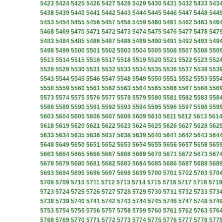
5423
5424
5425
5426
5427
5428
5429
5430
5431
5432
5433
543
5438
5439
5440
5441
5442
5443
5444
5445
5446
5447
5448
544
5453
5454
5455
5456
5457
5458
5459
5460
5461
5462
5463
546
5468
5469
5470
5471
5472
5473
5474
5475
5476
5477
5478
547
5483
5484
5485
5486
5487
5488
5489
5490
5491
5492
5493
549
5498
5499
5500
5501
5502
5503
5504
5505
5506
5507
5508
550
5513
5514
5515
5516
5517
5518
5519
5520
5521
5522
5523
552
5528
5529
5530
5531
5532
5533
5534
5535
5536
5537
5538
553
5543
5544
5545
5546
5547
5548
5549
5550
5551
5552
5553
555
5558
5559
5560
5561
5562
5563
5564
5565
5566
5567
5568
556
5573
5574
5575
5576
5577
5578
5579
5580
5581
5582
5583
558
5588
5589
5590
5591
5592
5593
5594
5595
5596
5597
5598
559
5603
5604
5605
5606
5607
5608
5609
5610
5611
5612
5613
561
5618
5619
5620
5621
5622
5623
5624
5625
5626
5627
5628
562
5633
5634
5635
5636
5637
5638
5639
5640
5641
5642
5643
564
5648
5649
5650
5651
5652
5653
5654
5655
5656
5657
5658
565
5663
5664
5665
5666
5667
5668
5669
5670
5671
5672
5673
567
5678
5679
5680
5681
5682
5683
5684
5685
5686
5687
5688
568
5693
5694
5695
5696
5697
5698
5699
5700
5701
5702
5703
570
5708
5709
5710
5711
5712
5713
5714
5715
5716
5717
5718
571
5723
5724
5725
5726
5727
5728
5729
5730
5731
5732
5733
573
5738
5739
5740
5741
5742
5743
5744
5745
5746
5747
5748
574
5753
5754
5755
5756
5757
5758
5759
5760
5761
5762
5763
576
5768
5769
5770
5771
5772
5773
5774
5775
5776
5777
5778
577