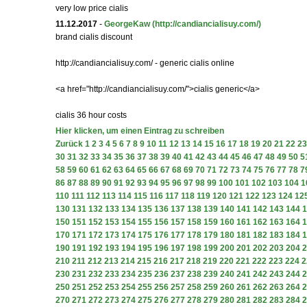
very low price cialis
11.12.2017
-
GeorgeKaw
(http://candiancialisuy.com/)
brand cialis discount
http://candiancialisuy.com/ - generic cialis online
<a href="http://candiancialisuy.com/">cialis generic</a>
cialis 36 hour costs
Hier klicken, um einen Eintrag zu schreiben
Zurück
1
2
3
4
5
6
7
8
9
10
11
12
13
14
15
16
17
18
19
20
21
22
23
30
31
32
33
34
35
36
37
38
39
40
41
42
43
44
45
46
47
48
49
50
5
58
59
60
61
62
63
64
65
66
67
68
69
70
71
72
73
74
75
76
77
78
7
86
87
88
89
90
91
92
93
94
95
96
97
98
99
100
101
102
103
104
1
110
111
112
113
114
115
116
117
118
119
120
121
122
123
124
12
130
131
132
133
134
135
136
137
138
139
140
141
142
143
144
1
150
151
152
153
154
155
156
157
158
159
160
161
162
163
164
1
170
171
172
173
174
175
176
177
178
179
180
181
182
183
184
1
190
191
192
193
194
195
196
197
198
199
200
201
202
203
204
2
210
211
212
213
214
215
216
217
218
219
220
221
222
223
224
2
230
231
232
233
234
235
236
237
238
239
240
241
242
243
244
2
250
251
252
253
254
255
256
257
258
259
260
261
262
263
264
2
270
271
272
273
274
275
276
277
278
279
280
281
282
283
284
2