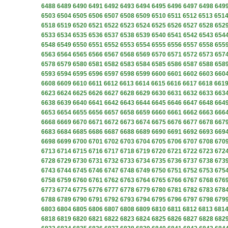
6488
6489
6490
6491
6492
6493
6494
6495
6496
6497
6498
649
6503
6504
6505
6506
6507
6508
6509
6510
6511
6512
6513
651
6518
6519
6520
6521
6522
6523
6524
6525
6526
6527
6528
652
6533
6534
6535
6536
6537
6538
6539
6540
6541
6542
6543
654
6548
6549
6550
6551
6552
6553
6554
6555
6556
6557
6558
655
6563
6564
6565
6566
6567
6568
6569
6570
6571
6572
6573
657
6578
6579
6580
6581
6582
6583
6584
6585
6586
6587
6588
658
6593
6594
6595
6596
6597
6598
6599
6600
6601
6602
6603
660
6608
6609
6610
6611
6612
6613
6614
6615
6616
6617
6618
661
6623
6624
6625
6626
6627
6628
6629
6630
6631
6632
6633
663
6638
6639
6640
6641
6642
6643
6644
6645
6646
6647
6648
664
6653
6654
6655
6656
6657
6658
6659
6660
6661
6662
6663
666
6668
6669
6670
6671
6672
6673
6674
6675
6676
6677
6678
667
6683
6684
6685
6686
6687
6688
6689
6690
6691
6692
6693
669
6698
6699
6700
6701
6702
6703
6704
6705
6706
6707
6708
670
6713
6714
6715
6716
6717
6718
6719
6720
6721
6722
6723
672
6728
6729
6730
6731
6732
6733
6734
6735
6736
6737
6738
673
6743
6744
6745
6746
6747
6748
6749
6750
6751
6752
6753
675
6758
6759
6760
6761
6762
6763
6764
6765
6766
6767
6768
676
6773
6774
6775
6776
6777
6778
6779
6780
6781
6782
6783
678
6788
6789
6790
6791
6792
6793
6794
6795
6796
6797
6798
679
6803
6804
6805
6806
6807
6808
6809
6810
6811
6812
6813
681
6818
6819
6820
6821
6822
6823
6824
6825
6826
6827
6828
682