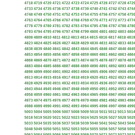
4718
4719
4720
4721
4722
4723
4724
4725
4726
4727
4728
472
4733
4734
4735
4736
4737
4738
4739
4740
4741
4742
4743
474
4748
4749
4750
4751
4752
4753
4754
4755
4756
4757
4758
475
4763
4764
4765
4766
4767
4768
4769
4770
4771
4772
4773
477
4778
4779
4780
4781
4782
4783
4784
4785
4786
4787
4788
478
4793
4794
4795
4796
4797
4798
4799
4800
4801
4802
4803
480
4808
4809
4810
4811
4812
4813
4814
4815
4816
4817
4818
481
4823
4824
4825
4826
4827
4828
4829
4830
4831
4832
4833
483
4838
4839
4840
4841
4842
4843
4844
4845
4846
4847
4848
484
4853
4854
4855
4856
4857
4858
4859
4860
4861
4862
4863
486
4868
4869
4870
4871
4872
4873
4874
4875
4876
4877
4878
487
4883
4884
4885
4886
4887
4888
4889
4890
4891
4892
4893
489
4898
4899
4900
4901
4902
4903
4904
4905
4906
4907
4908
490
4913
4914
4915
4916
4917
4918
4919
4920
4921
4922
4923
492
4928
4929
4930
4931
4932
4933
4934
4935
4936
4937
4938
493
4943
4944
4945
4946
4947
4948
4949
4950
4951
4952
4953
495
4958
4959
4960
4961
4962
4963
4964
4965
4966
4967
4968
496
4973
4974
4975
4976
4977
4978
4979
4980
4981
4982
4983
498
4988
4989
4990
4991
4992
4993
4994
4995
4996
4997
4998
499
5003
5004
5005
5006
5007
5008
5009
5010
5011
5012
5013
501
5018
5019
5020
5021
5022
5023
5024
5025
5026
5027
5028
502
5033
5034
5035
5036
5037
5038
5039
5040
5041
5042
5043
504
5048
5049
5050
5051
5052
5053
5054
5055
5056
5057
5058
505
5063
5064
5065
5066
5067
5068
5069
5070
5071
5072
5073
507