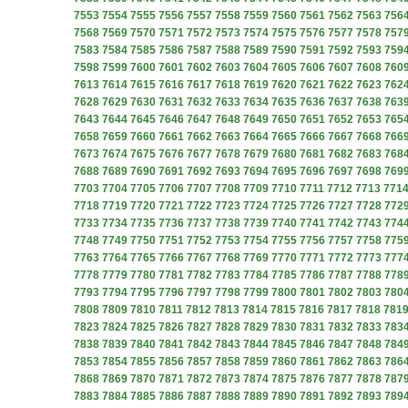
7553
7554
7555
7556
7557
7558
7559
7560
7561
7562
7563
756
7568
7569
7570
7571
7572
7573
7574
7575
7576
7577
7578
757
7583
7584
7585
7586
7587
7588
7589
7590
7591
7592
7593
759
7598
7599
7600
7601
7602
7603
7604
7605
7606
7607
7608
760
7613
7614
7615
7616
7617
7618
7619
7620
7621
7622
7623
762
7628
7629
7630
7631
7632
7633
7634
7635
7636
7637
7638
763
7643
7644
7645
7646
7647
7648
7649
7650
7651
7652
7653
765
7658
7659
7660
7661
7662
7663
7664
7665
7666
7667
7668
766
7673
7674
7675
7676
7677
7678
7679
7680
7681
7682
7683
768
7688
7689
7690
7691
7692
7693
7694
7695
7696
7697
7698
769
7703
7704
7705
7706
7707
7708
7709
7710
7711
7712
7713
771
7718
7719
7720
7721
7722
7723
7724
7725
7726
7727
7728
772
7733
7734
7735
7736
7737
7738
7739
7740
7741
7742
7743
774
7748
7749
7750
7751
7752
7753
7754
7755
7756
7757
7758
775
7763
7764
7765
7766
7767
7768
7769
7770
7771
7772
7773
777
7778
7779
7780
7781
7782
7783
7784
7785
7786
7787
7788
778
7793
7794
7795
7796
7797
7798
7799
7800
7801
7802
7803
780
7808
7809
7810
7811
7812
7813
7814
7815
7816
7817
7818
781
7823
7824
7825
7826
7827
7828
7829
7830
7831
7832
7833
783
7838
7839
7840
7841
7842
7843
7844
7845
7846
7847
7848
784
7853
7854
7855
7856
7857
7858
7859
7860
7861
7862
7863
786
7868
7869
7870
7871
7872
7873
7874
7875
7876
7877
7878
787
7883
7884
7885
7886
7887
7888
7889
7890
7891
7892
7893
789