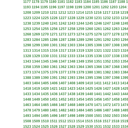
1177
1178
1179
1180
1181
1182
1183
1184
1185
1186
1187
1188
1
1193
1194
1195
1196
1197
1198
1199
1200
1201
1202
1203
1204
1208
1209
1210
1211
1212
1213
1214
1215
1216
1217
1218
121
1223
1224
1225
1226
1227
1228
1229
1230
1231
1232
1233
123
1238
1239
1240
1241
1242
1243
1244
1245
1246
1247
1248
124
1253
1254
1255
1256
1257
1258
1259
1260
1261
1262
1263
126
1268
1269
1270
1271
1272
1273
1274
1275
1276
1277
1278
127
1283
1284
1285
1286
1287
1288
1289
1290
1291
1292
1293
129
1298
1299
1300
1301
1302
1303
1304
1305
1306
1307
1308
130
1313
1314
1315
1316
1317
1318
1319
1320
1321
1322
1323
132
1328
1329
1330
1331
1332
1333
1334
1335
1336
1337
1338
133
1343
1344
1345
1346
1347
1348
1349
1350
1351
1352
1353
135
1358
1359
1360
1361
1362
1363
1364
1365
1366
1367
1368
136
1373
1374
1375
1376
1377
1378
1379
1380
1381
1382
1383
138
1388
1389
1390
1391
1392
1393
1394
1395
1396
1397
1398
139
1403
1404
1405
1406
1407
1408
1409
1410
1411
1412
1413
141
1418
1419
1420
1421
1422
1423
1424
1425
1426
1427
1428
142
1433
1434
1435
1436
1437
1438
1439
1440
1441
1442
1443
144
1448
1449
1450
1451
1452
1453
1454
1455
1456
1457
1458
145
1463
1464
1465
1466
1467
1468
1469
1470
1471
1472
1473
147
1478
1479
1480
1481
1482
1483
1484
1485
1486
1487
1488
148
1493
1494
1495
1496
1497
1498
1499
1500
1501
1502
1503
150
1508
1509
1510
1511
1512
1513
1514
1515
1516
1517
1518
151
1523
1524
1525
1526
1527
1528
1529
1530
1531
1532
1533
153