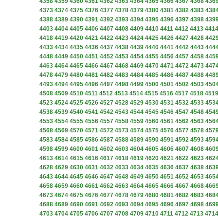
4358
4359
4360
4361
4362
4363
4364
4365
4366
4367
4368
436
4373
4374
4375
4376
4377
4378
4379
4380
4381
4382
4383
438
4388
4389
4390
4391
4392
4393
4394
4395
4396
4397
4398
439
4403
4404
4405
4406
4407
4408
4409
4410
4411
4412
4413
441
4418
4419
4420
4421
4422
4423
4424
4425
4426
4427
4428
442
4433
4434
4435
4436
4437
4438
4439
4440
4441
4442
4443
444
4448
4449
4450
4451
4452
4453
4454
4455
4456
4457
4458
445
4463
4464
4465
4466
4467
4468
4469
4470
4471
4472
4473
447
4478
4479
4480
4481
4482
4483
4484
4485
4486
4487
4488
448
4493
4494
4495
4496
4497
4498
4499
4500
4501
4502
4503
450
4508
4509
4510
4511
4512
4513
4514
4515
4516
4517
4518
451
4523
4524
4525
4526
4527
4528
4529
4530
4531
4532
4533
453
4538
4539
4540
4541
4542
4543
4544
4545
4546
4547
4548
454
4553
4554
4555
4556
4557
4558
4559
4560
4561
4562
4563
456
4568
4569
4570
4571
4572
4573
4574
4575
4576
4577
4578
457
4583
4584
4585
4586
4587
4588
4589
4590
4591
4592
4593
459
4598
4599
4600
4601
4602
4603
4604
4605
4606
4607
4608
460
4613
4614
4615
4616
4617
4618
4619
4620
4621
4622
4623
462
4628
4629
4630
4631
4632
4633
4634
4635
4636
4637
4638
463
4643
4644
4645
4646
4647
4648
4649
4650
4651
4652
4653
465
4658
4659
4660
4661
4662
4663
4664
4665
4666
4667
4668
466
4673
4674
4675
4676
4677
4678
4679
4680
4681
4682
4683
468
4688
4689
4690
4691
4692
4693
4694
4695
4696
4697
4698
469
4703
4704
4705
4706
4707
4708
4709
4710
4711
4712
4713
471