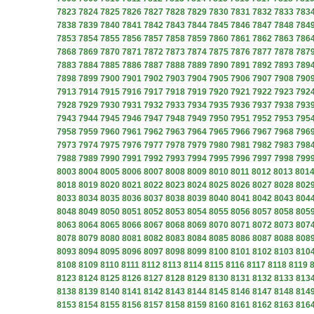
7823
7824
7825
7826
7827
7828
7829
7830
7831
7832
7833
783
7838
7839
7840
7841
7842
7843
7844
7845
7846
7847
7848
784
7853
7854
7855
7856
7857
7858
7859
7860
7861
7862
7863
786
7868
7869
7870
7871
7872
7873
7874
7875
7876
7877
7878
787
7883
7884
7885
7886
7887
7888
7889
7890
7891
7892
7893
789
7898
7899
7900
7901
7902
7903
7904
7905
7906
7907
7908
790
7913
7914
7915
7916
7917
7918
7919
7920
7921
7922
7923
792
7928
7929
7930
7931
7932
7933
7934
7935
7936
7937
7938
793
7943
7944
7945
7946
7947
7948
7949
7950
7951
7952
7953
795
7958
7959
7960
7961
7962
7963
7964
7965
7966
7967
7968
796
7973
7974
7975
7976
7977
7978
7979
7980
7981
7982
7983
798
7988
7989
7990
7991
7992
7993
7994
7995
7996
7997
7998
799
8003
8004
8005
8006
8007
8008
8009
8010
8011
8012
8013
801
8018
8019
8020
8021
8022
8023
8024
8025
8026
8027
8028
802
8033
8034
8035
8036
8037
8038
8039
8040
8041
8042
8043
804
8048
8049
8050
8051
8052
8053
8054
8055
8056
8057
8058
805
8063
8064
8065
8066
8067
8068
8069
8070
8071
8072
8073
807
8078
8079
8080
8081
8082
8083
8084
8085
8086
8087
8088
808
8093
8094
8095
8096
8097
8098
8099
8100
8101
8102
8103
810
8108
8109
8110
8111
8112
8113
8114
8115
8116
8117
8118
8119
8123
8124
8125
8126
8127
8128
8129
8130
8131
8132
8133
813
8138
8139
8140
8141
8142
8143
8144
8145
8146
8147
8148
814
8153
8154
8155
8156
8157
8158
8159
8160
8161
8162
8163
816