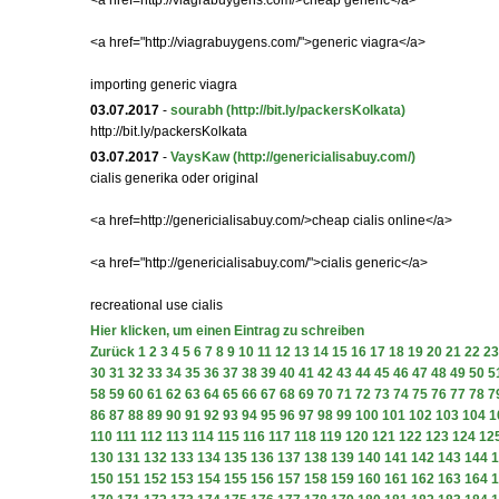
<a href=http://viagrabuygens.com/>cheap generic</a>
<a href="http://viagrabuygens.com/">generic viagra</a>
importing generic viagra
03.07.2017
-
sourabh
(http://bit.ly/packersKolkata)
http://bit.ly/packersKolkata
03.07.2017
-
VaysKaw
(http://genericialisabuy.com/)
cialis generika oder original
<a href=http://genericialisabuy.com/>cheap cialis online</a>
<a href="http://genericialisabuy.com/">cialis generic</a>
recreational use cialis
Hier klicken, um einen Eintrag zu schreiben
Zurück
1
2
3
4
5
6
7
8
9
10
11
12
13
14
15
16
17
18
19
20
21
22
23
30
31
32
33
34
35
36
37
38
39
40
41
42
43
44
45
46
47
48
49
50
5
58
59
60
61
62
63
64
65
66
67
68
69
70
71
72
73
74
75
76
77
78
7
86
87
88
89
90
91
92
93
94
95
96
97
98
99
100
101
102
103
104
1
110
111
112
113
114
115
116
117
118
119
120
121
122
123
124
12
130
131
132
133
134
135
136
137
138
139
140
141
142
143
144
1
150
151
152
153
154
155
156
157
158
159
160
161
162
163
164
1