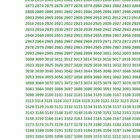
2858
2859
2860
2861
2862
2863
2864
2865
2866
2867
2868
286
2873
2874
2875
2876
2877
2878
2879
2880
2881
2882
2883
288
2888
2889
2890
2891
2892
2893
2894
2895
2896
2897
2898
289
2903
2904
2905
2906
2907
2908
2909
2910
2911
2912
2913
291
2918
2919
2920
2921
2922
2923
2924
2925
2926
2927
2928
292
2933
2934
2935
2936
2937
2938
2939
2940
2941
2942
2943
294
2948
2949
2950
2951
2952
2953
2954
2955
2956
2957
2958
295
2963
2964
2965
2966
2967
2968
2969
2970
2971
2972
2973
297
2978
2979
2980
2981
2982
2983
2984
2985
2986
2987
2988
298
2993
2994
2995
2996
2997
2998
2999
3000
3001
3002
3003
300
3008
3009
3010
3011
3012
3013
3014
3015
3016
3017
3018
301
3023
3024
3025
3026
3027
3028
3029
3030
3031
3032
3033
303
3038
3039
3040
3041
3042
3043
3044
3045
3046
3047
3048
304
3053
3054
3055
3056
3057
3058
3059
3060
3061
3062
3063
306
3068
3069
3070
3071
3072
3073
3074
3075
3076
3077
3078
307
3083
3084
3085
3086
3087
3088
3089
3090
3091
3092
3093
309
3098
3099
3100
3101
3102
3103
3104
3105
3106
3107
3108
310
3113
3114
3115
3116
3117
3118
3119
3120
3121
3122
3123
3124
3128
3129
3130
3131
3132
3133
3134
3135
3136
3137
3138
313
3143
3144
3145
3146
3147
3148
3149
3150
3151
3152
3153
315
3158
3159
3160
3161
3162
3163
3164
3165
3166
3167
3168
316
3173
3174
3175
3176
3177
3178
3179
3180
3181
3182
3183
318
3188
3189
3190
3191
3192
3193
3194
3195
3196
3197
3198
319
3203
3204
3205
3206
3207
3208
3209
3210
3211
3212
3213
321