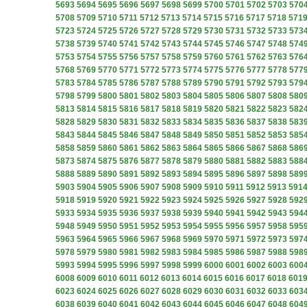
5693
5694
5695
5696
5697
5698
5699
5700
5701
5702
5703
570
5708
5709
5710
5711
5712
5713
5714
5715
5716
5717
5718
571
5723
5724
5725
5726
5727
5728
5729
5730
5731
5732
5733
573
5738
5739
5740
5741
5742
5743
5744
5745
5746
5747
5748
574
5753
5754
5755
5756
5757
5758
5759
5760
5761
5762
5763
576
5768
5769
5770
5771
5772
5773
5774
5775
5776
5777
5778
577
5783
5784
5785
5786
5787
5788
5789
5790
5791
5792
5793
579
5798
5799
5800
5801
5802
5803
5804
5805
5806
5807
5808
580
5813
5814
5815
5816
5817
5818
5819
5820
5821
5822
5823
582
5828
5829
5830
5831
5832
5833
5834
5835
5836
5837
5838
583
5843
5844
5845
5846
5847
5848
5849
5850
5851
5852
5853
585
5858
5859
5860
5861
5862
5863
5864
5865
5866
5867
5868
586
5873
5874
5875
5876
5877
5878
5879
5880
5881
5882
5883
588
5888
5889
5890
5891
5892
5893
5894
5895
5896
5897
5898
589
5903
5904
5905
5906
5907
5908
5909
5910
5911
5912
5913
591
5918
5919
5920
5921
5922
5923
5924
5925
5926
5927
5928
592
5933
5934
5935
5936
5937
5938
5939
5940
5941
5942
5943
594
5948
5949
5950
5951
5952
5953
5954
5955
5956
5957
5958
595
5963
5964
5965
5966
5967
5968
5969
5970
5971
5972
5973
597
5978
5979
5980
5981
5982
5983
5984
5985
5986
5987
5988
598
5993
5994
5995
5996
5997
5998
5999
6000
6001
6002
6003
600
6008
6009
6010
6011
6012
6013
6014
6015
6016
6017
6018
601
6023
6024
6025
6026
6027
6028
6029
6030
6031
6032
6033
603
6038
6039
6040
6041
6042
6043
6044
6045
6046
6047
6048
604