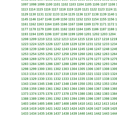
1097
1098
1099
1100
1101
1102
1103
1104
1105
1106
1107
1108
1113
1114
1115
1116
1117
1118
1119
1120
1121
1122
1123
1124
11
1129
1130
1131
1132
1133
1134
1135
1136
1137
1138
1139
1140
1
1145
1146
1147
1148
1149
1150
1151
1152
1153
1154
1155
1156
1
1161
1162
1163
1164
1165
1166
1167
1168
1169
1170
1171
1172
1
1177
1178
1179
1180
1181
1182
1183
1184
1185
1186
1187
1188
1
1193
1194
1195
1196
1197
1198
1199
1200
1201
1202
1203
1204
1208
1209
1210
1211
1212
1213
1214
1215
1216
1217
1218
121
1223
1224
1225
1226
1227
1228
1229
1230
1231
1232
1233
123
1238
1239
1240
1241
1242
1243
1244
1245
1246
1247
1248
124
1253
1254
1255
1256
1257
1258
1259
1260
1261
1262
1263
126
1268
1269
1270
1271
1272
1273
1274
1275
1276
1277
1278
127
1283
1284
1285
1286
1287
1288
1289
1290
1291
1292
1293
129
1298
1299
1300
1301
1302
1303
1304
1305
1306
1307
1308
130
1313
1314
1315
1316
1317
1318
1319
1320
1321
1322
1323
132
1328
1329
1330
1331
1332
1333
1334
1335
1336
1337
1338
133
1343
1344
1345
1346
1347
1348
1349
1350
1351
1352
1353
135
1358
1359
1360
1361
1362
1363
1364
1365
1366
1367
1368
136
1373
1374
1375
1376
1377
1378
1379
1380
1381
1382
1383
138
1388
1389
1390
1391
1392
1393
1394
1395
1396
1397
1398
139
1403
1404
1405
1406
1407
1408
1409
1410
1411
1412
1413
141
1418
1419
1420
1421
1422
1423
1424
1425
1426
1427
1428
142
1433
1434
1435
1436
1437
1438
1439
1440
1441
1442
1443
144