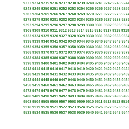
9233
9234
9235
9236
9237
9238
9239
9240
9241
9242
9243
924
9248
9249
9250
9251
9252
9253
9254
9255
9256
9257
9258
925
9263
9264
9265
9266
9267
9268
9269
9270
9271
9272
9273
927
9278
9279
9280
9281
9282
9283
9284
9285
9286
9287
9288
928
9293
9294
9295
9296
9297
9298
9299
9300
9301
9302
9303
930
9308
9309
9310
9311
9312
9313
9314
9315
9316
9317
9318
931
9323
9324
9325
9326
9327
9328
9329
9330
9331
9332
9333
933
9338
9339
9340
9341
9342
9343
9344
9345
9346
9347
9348
934
9353
9354
9355
9356
9357
9358
9359
9360
9361
9362
9363
936
9368
9369
9370
9371
9372
9373
9374
9375
9376
9377
9378
937
9383
9384
9385
9386
9387
9388
9389
9390
9391
9392
9393
939
9398
9399
9400
9401
9402
9403
9404
9405
9406
9407
9408
940
9413
9414
9415
9416
9417
9418
9419
9420
9421
9422
9423
942
9428
9429
9430
9431
9432
9433
9434
9435
9436
9437
9438
943
9443
9444
9445
9446
9447
9448
9449
9450
9451
9452
9453
945
9458
9459
9460
9461
9462
9463
9464
9465
9466
9467
9468
946
9473
9474
9475
9476
9477
9478
9479
9480
9481
9482
9483
948
9488
9489
9490
9491
9492
9493
9494
9495
9496
9497
9498
949
9503
9504
9505
9506
9507
9508
9509
9510
9511
9512
9513
951
9518
9519
9520
9521
9522
9523
9524
9525
9526
9527
9528
952
9533
9534
9535
9536
9537
9538
9539
9540
9541
9542
9543
954