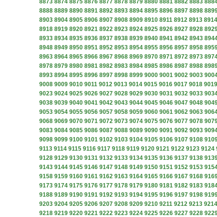
8873
8874
8875
8876
8877
8878
8879
8880
8881
8882
8883
888
8888
8889
8890
8891
8892
8893
8894
8895
8896
8897
8898
889
8903
8904
8905
8906
8907
8908
8909
8910
8911
8912
8913
891
8918
8919
8920
8921
8922
8923
8924
8925
8926
8927
8928
892
8933
8934
8935
8936
8937
8938
8939
8940
8941
8942
8943
894
8948
8949
8950
8951
8952
8953
8954
8955
8956
8957
8958
895
8963
8964
8965
8966
8967
8968
8969
8970
8971
8972
8973
897
8978
8979
8980
8981
8982
8983
8984
8985
8986
8987
8988
898
8993
8994
8995
8996
8997
8998
8999
9000
9001
9002
9003
900
9008
9009
9010
9011
9012
9013
9014
9015
9016
9017
9018
901
9023
9024
9025
9026
9027
9028
9029
9030
9031
9032
9033
903
9038
9039
9040
9041
9042
9043
9044
9045
9046
9047
9048
904
9053
9054
9055
9056
9057
9058
9059
9060
9061
9062
9063
906
9068
9069
9070
9071
9072
9073
9074
9075
9076
9077
9078
907
9083
9084
9085
9086
9087
9088
9089
9090
9091
9092
9093
909
9098
9099
9100
9101
9102
9103
9104
9105
9106
9107
9108
910
9113
9114
9115
9116
9117
9118
9119
9120
9121
9122
9123
9124
9128
9129
9130
9131
9132
9133
9134
9135
9136
9137
9138
913
9143
9144
9145
9146
9147
9148
9149
9150
9151
9152
9153
915
9158
9159
9160
9161
9162
9163
9164
9165
9166
9167
9168
916
9173
9174
9175
9176
9177
9178
9179
9180
9181
9182
9183
918
9188
9189
9190
9191
9192
9193
9194
9195
9196
9197
9198
919
9203
9204
9205
9206
9207
9208
9209
9210
9211
9212
9213
921
9218
9219
9220
9221
9222
9223
9224
9225
9226
9227
9228
922