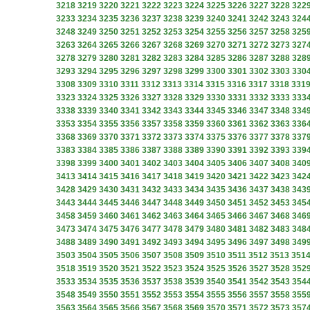
3218
3219
3220
3221
3222
3223
3224
3225
3226
3227
3228
322
3233
3234
3235
3236
3237
3238
3239
3240
3241
3242
3243
324
3248
3249
3250
3251
3252
3253
3254
3255
3256
3257
3258
325
3263
3264
3265
3266
3267
3268
3269
3270
3271
3272
3273
327
3278
3279
3280
3281
3282
3283
3284
3285
3286
3287
3288
328
3293
3294
3295
3296
3297
3298
3299
3300
3301
3302
3303
330
3308
3309
3310
3311
3312
3313
3314
3315
3316
3317
3318
331
3323
3324
3325
3326
3327
3328
3329
3330
3331
3332
3333
333
3338
3339
3340
3341
3342
3343
3344
3345
3346
3347
3348
334
3353
3354
3355
3356
3357
3358
3359
3360
3361
3362
3363
336
3368
3369
3370
3371
3372
3373
3374
3375
3376
3377
3378
337
3383
3384
3385
3386
3387
3388
3389
3390
3391
3392
3393
339
3398
3399
3400
3401
3402
3403
3404
3405
3406
3407
3408
340
3413
3414
3415
3416
3417
3418
3419
3420
3421
3422
3423
342
3428
3429
3430
3431
3432
3433
3434
3435
3436
3437
3438
343
3443
3444
3445
3446
3447
3448
3449
3450
3451
3452
3453
345
3458
3459
3460
3461
3462
3463
3464
3465
3466
3467
3468
346
3473
3474
3475
3476
3477
3478
3479
3480
3481
3482
3483
348
3488
3489
3490
3491
3492
3493
3494
3495
3496
3497
3498
349
3503
3504
3505
3506
3507
3508
3509
3510
3511
3512
3513
351
3518
3519
3520
3521
3522
3523
3524
3525
3526
3527
3528
352
3533
3534
3535
3536
3537
3538
3539
3540
3541
3542
3543
354
3548
3549
3550
3551
3552
3553
3554
3555
3556
3557
3558
355
3563
3564
3565
3566
3567
3568
3569
3570
3571
3572
3573
357