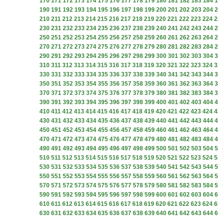
170
171
172
173
174
175
176
177
178
179
180
181
182
183
184
1
190
191
192
193
194
195
196
197
198
199
200
201
202
203
204
2
210
211
212
213
214
215
216
217
218
219
220
221
222
223
224
2
230
231
232
233
234
235
236
237
238
239
240
241
242
243
244
2
250
251
252
253
254
255
256
257
258
259
260
261
262
263
264
2
270
271
272
273
274
275
276
277
278
279
280
281
282
283
284
2
290
291
292
293
294
295
296
297
298
299
300
301
302
303
304
3
310
311
312
313
314
315
316
317
318
319
320
321
322
323
324
3
330
331
332
333
334
335
336
337
338
339
340
341
342
343
344
3
350
351
352
353
354
355
356
357
358
359
360
361
362
363
364
3
370
371
372
373
374
375
376
377
378
379
380
381
382
383
384
3
390
391
392
393
394
395
396
397
398
399
400
401
402
403
404
4
410
411
412
413
414
415
416
417
418
419
420
421
422
423
424
4
430
431
432
433
434
435
436
437
438
439
440
441
442
443
444
4
450
451
452
453
454
455
456
457
458
459
460
461
462
463
464
4
470
471
472
473
474
475
476
477
478
479
480
481
482
483
484
4
490
491
492
493
494
495
496
497
498
499
500
501
502
503
504
5
510
511
512
513
514
515
516
517
518
519
520
521
522
523
524
5
530
531
532
533
534
535
536
537
538
539
540
541
542
543
544
5
550
551
552
553
554
555
556
557
558
559
560
561
562
563
564
5
570
571
572
573
574
575
576
577
578
579
580
581
582
583
584
5
590
591
592
593
594
595
596
597
598
599
600
601
602
603
604
6
610
611
612
613
614
615
616
617
618
619
620
621
622
623
624
6
630
631
632
633
634
635
636
637
638
639
640
641
642
643
644
6