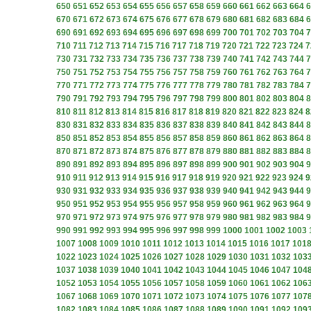
650
651
652
653
654
655
656
657
658
659
660
661
662
663
664
6
670
671
672
673
674
675
676
677
678
679
680
681
682
683
684
6
690
691
692
693
694
695
696
697
698
699
700
701
702
703
704
7
710
711
712
713
714
715
716
717
718
719
720
721
722
723
724
7
730
731
732
733
734
735
736
737
738
739
740
741
742
743
744
7
750
751
752
753
754
755
756
757
758
759
760
761
762
763
764
7
770
771
772
773
774
775
776
777
778
779
780
781
782
783
784
7
790
791
792
793
794
795
796
797
798
799
800
801
802
803
804
8
810
811
812
813
814
815
816
817
818
819
820
821
822
823
824
8
830
831
832
833
834
835
836
837
838
839
840
841
842
843
844
8
850
851
852
853
854
855
856
857
858
859
860
861
862
863
864
8
870
871
872
873
874
875
876
877
878
879
880
881
882
883
884
8
890
891
892
893
894
895
896
897
898
899
900
901
902
903
904
9
910
911
912
913
914
915
916
917
918
919
920
921
922
923
924
9
930
931
932
933
934
935
936
937
938
939
940
941
942
943
944
9
950
951
952
953
954
955
956
957
958
959
960
961
962
963
964
9
970
971
972
973
974
975
976
977
978
979
980
981
982
983
984
9
990
991
992
993
994
995
996
997
998
999
1000
1001
1002
1003
1007
1008
1009
1010
1011
1012
1013
1014
1015
1016
1017
101
1022
1023
1024
1025
1026
1027
1028
1029
1030
1031
1032
103
1037
1038
1039
1040
1041
1042
1043
1044
1045
1046
1047
104
1052
1053
1054
1055
1056
1057
1058
1059
1060
1061
1062
106
1067
1068
1069
1070
1071
1072
1073
1074
1075
1076
1077
107
1082
1083
1084
1085
1086
1087
1088
1089
1090
1091
1092
109