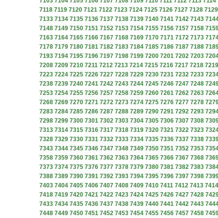
7103
7104
7105
7106
7107
7108
7109
7110
7111
7112
7113
7114
7118
7119
7120
7121
7122
7123
7124
7125
7126
7127
7128
7129
7133
7134
7135
7136
7137
7138
7139
7140
7141
7142
7143
714
7148
7149
7150
7151
7152
7153
7154
7155
7156
7157
7158
715
7163
7164
7165
7166
7167
7168
7169
7170
7171
7172
7173
717
7178
7179
7180
7181
7182
7183
7184
7185
7186
7187
7188
718
7193
7194
7195
7196
7197
7198
7199
7200
7201
7202
7203
720
7208
7209
7210
7211
7212
7213
7214
7215
7216
7217
7218
721
7223
7224
7225
7226
7227
7228
7229
7230
7231
7232
7233
723
7238
7239
7240
7241
7242
7243
7244
7245
7246
7247
7248
724
7253
7254
7255
7256
7257
7258
7259
7260
7261
7262
7263
726
7268
7269
7270
7271
7272
7273
7274
7275
7276
7277
7278
727
7283
7284
7285
7286
7287
7288
7289
7290
7291
7292
7293
729
7298
7299
7300
7301
7302
7303
7304
7305
7306
7307
7308
730
7313
7314
7315
7316
7317
7318
7319
7320
7321
7322
7323
732
7328
7329
7330
7331
7332
7333
7334
7335
7336
7337
7338
733
7343
7344
7345
7346
7347
7348
7349
7350
7351
7352
7353
735
7358
7359
7360
7361
7362
7363
7364
7365
7366
7367
7368
736
7373
7374
7375
7376
7377
7378
7379
7380
7381
7382
7383
738
7388
7389
7390
7391
7392
7393
7394
7395
7396
7397
7398
739
7403
7404
7405
7406
7407
7408
7409
7410
7411
7412
7413
741
7418
7419
7420
7421
7422
7423
7424
7425
7426
7427
7428
742
7433
7434
7435
7436
7437
7438
7439
7440
7441
7442
7443
744
7448
7449
7450
7451
7452
7453
7454
7455
7456
7457
7458
745