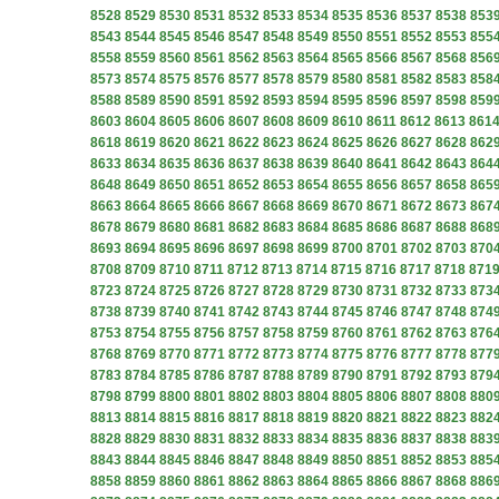
8528
8529
8530
8531
8532
8533
8534
8535
8536
8537
8538
853
8543
8544
8545
8546
8547
8548
8549
8550
8551
8552
8553
855
8558
8559
8560
8561
8562
8563
8564
8565
8566
8567
8568
856
8573
8574
8575
8576
8577
8578
8579
8580
8581
8582
8583
858
8588
8589
8590
8591
8592
8593
8594
8595
8596
8597
8598
859
8603
8604
8605
8606
8607
8608
8609
8610
8611
8612
8613
861
8618
8619
8620
8621
8622
8623
8624
8625
8626
8627
8628
862
8633
8634
8635
8636
8637
8638
8639
8640
8641
8642
8643
864
8648
8649
8650
8651
8652
8653
8654
8655
8656
8657
8658
865
8663
8664
8665
8666
8667
8668
8669
8670
8671
8672
8673
867
8678
8679
8680
8681
8682
8683
8684
8685
8686
8687
8688
868
8693
8694
8695
8696
8697
8698
8699
8700
8701
8702
8703
870
8708
8709
8710
8711
8712
8713
8714
8715
8716
8717
8718
871
8723
8724
8725
8726
8727
8728
8729
8730
8731
8732
8733
873
8738
8739
8740
8741
8742
8743
8744
8745
8746
8747
8748
874
8753
8754
8755
8756
8757
8758
8759
8760
8761
8762
8763
876
8768
8769
8770
8771
8772
8773
8774
8775
8776
8777
8778
877
8783
8784
8785
8786
8787
8788
8789
8790
8791
8792
8793
879
8798
8799
8800
8801
8802
8803
8804
8805
8806
8807
8808
880
8813
8814
8815
8816
8817
8818
8819
8820
8821
8822
8823
882
8828
8829
8830
8831
8832
8833
8834
8835
8836
8837
8838
883
8843
8844
8845
8846
8847
8848
8849
8850
8851
8852
8853
885
8858
8859
8860
8861
8862
8863
8864
8865
8866
8867
8868
886