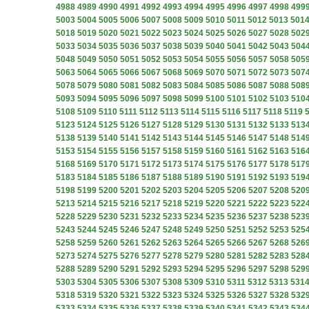
4988
4989
4990
4991
4992
4993
4994
4995
4996
4997
4998
499
5003
5004
5005
5006
5007
5008
5009
5010
5011
5012
5013
501
5018
5019
5020
5021
5022
5023
5024
5025
5026
5027
5028
502
5033
5034
5035
5036
5037
5038
5039
5040
5041
5042
5043
504
5048
5049
5050
5051
5052
5053
5054
5055
5056
5057
5058
505
5063
5064
5065
5066
5067
5068
5069
5070
5071
5072
5073
507
5078
5079
5080
5081
5082
5083
5084
5085
5086
5087
5088
508
5093
5094
5095
5096
5097
5098
5099
5100
5101
5102
5103
510
5108
5109
5110
5111
5112
5113
5114
5115
5116
5117
5118
5119
5123
5124
5125
5126
5127
5128
5129
5130
5131
5132
5133
513
5138
5139
5140
5141
5142
5143
5144
5145
5146
5147
5148
514
5153
5154
5155
5156
5157
5158
5159
5160
5161
5162
5163
516
5168
5169
5170
5171
5172
5173
5174
5175
5176
5177
5178
517
5183
5184
5185
5186
5187
5188
5189
5190
5191
5192
5193
519
5198
5199
5200
5201
5202
5203
5204
5205
5206
5207
5208
520
5213
5214
5215
5216
5217
5218
5219
5220
5221
5222
5223
522
5228
5229
5230
5231
5232
5233
5234
5235
5236
5237
5238
523
5243
5244
5245
5246
5247
5248
5249
5250
5251
5252
5253
525
5258
5259
5260
5261
5262
5263
5264
5265
5266
5267
5268
526
5273
5274
5275
5276
5277
5278
5279
5280
5281
5282
5283
528
5288
5289
5290
5291
5292
5293
5294
5295
5296
5297
5298
529
5303
5304
5305
5306
5307
5308
5309
5310
5311
5312
5313
531
5318
5319
5320
5321
5322
5323
5324
5325
5326
5327
5328
532
5333
5334
5335
5336
5337
5338
5339
5340
5341
5342
5343
534