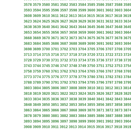
3578
3579
3580
3581
3582
3583
3584
3585
3586
3587
3588
358
3593
3594
3595
3596
3597
3598
3599
3600
3601
3602
3603
360
3608
3609
3610
3611
3612
3613
3614
3615
3616
3617
3618
361
3623
3624
3625
3626
3627
3628
3629
3630
3631
3632
3633
363
3638
3639
3640
3641
3642
3643
3644
3645
3646
3647
3648
364
3653
3654
3655
3656
3657
3658
3659
3660
3661
3662
3663
366
3668
3669
3670
3671
3672
3673
3674
3675
3676
3677
3678
367
3683
3684
3685
3686
3687
3688
3689
3690
3691
3692
3693
369
3698
3699
3700
3701
3702
3703
3704
3705
3706
3707
3708
370
3713
3714
3715
3716
3717
3718
3719
3720
3721
3722
3723
372
3728
3729
3730
3731
3732
3733
3734
3735
3736
3737
3738
373
3743
3744
3745
3746
3747
3748
3749
3750
3751
3752
3753
375
3758
3759
3760
3761
3762
3763
3764
3765
3766
3767
3768
376
3773
3774
3775
3776
3777
3778
3779
3780
3781
3782
3783
378
3788
3789
3790
3791
3792
3793
3794
3795
3796
3797
3798
379
3803
3804
3805
3806
3807
3808
3809
3810
3811
3812
3813
381
3818
3819
3820
3821
3822
3823
3824
3825
3826
3827
3828
382
3833
3834
3835
3836
3837
3838
3839
3840
3841
3842
3843
384
3848
3849
3850
3851
3852
3853
3854
3855
3856
3857
3858
385
3863
3864
3865
3866
3867
3868
3869
3870
3871
3872
3873
387
3878
3879
3880
3881
3882
3883
3884
3885
3886
3887
3888
388
3893
3894
3895
3896
3897
3898
3899
3900
3901
3902
3903
390
3908
3909
3910
3911
3912
3913
3914
3915
3916
3917
3918
391