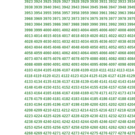
3923
3924
3925
3926
3927
3928
3929
3930
3931
3932
3933
393
3938
3939
3940
3941
3942
3943
3944
3945
3946
3947
3948
394
3953
3954
3955
3956
3957
3958
3959
3960
3961
3962
3963
396
3968
3969
3970
3971
3972
3973
3974
3975
3976
3977
3978
397
3983
3984
3985
3986
3987
3988
3989
3990
3991
3992
3993
399
3998
3999
4000
4001
4002
4003
4004
4005
4006
4007
4008
400
4013
4014
4015
4016
4017
4018
4019
4020
4021
4022
4023
402
4028
4029
4030
4031
4032
4033
4034
4035
4036
4037
4038
403
4043
4044
4045
4046
4047
4048
4049
4050
4051
4052
4053
405
4058
4059
4060
4061
4062
4063
4064
4065
4066
4067
4068
406
4073
4074
4075
4076
4077
4078
4079
4080
4081
4082
4083
408
4088
4089
4090
4091
4092
4093
4094
4095
4096
4097
4098
409
4103
4104
4105
4106
4107
4108
4109
4110
4111
4112
4113
4114
4118
4119
4120
4121
4122
4123
4124
4125
4126
4127
4128
4129
4133
4134
4135
4136
4137
4138
4139
4140
4141
4142
4143
414
4148
4149
4150
4151
4152
4153
4154
4155
4156
4157
4158
415
4163
4164
4165
4166
4167
4168
4169
4170
4171
4172
4173
417
4178
4179
4180
4181
4182
4183
4184
4185
4186
4187
4188
418
4193
4194
4195
4196
4197
4198
4199
4200
4201
4202
4203
420
4208
4209
4210
4211
4212
4213
4214
4215
4216
4217
4218
421
4223
4224
4225
4226
4227
4228
4229
4230
4231
4232
4233
423
4238
4239
4240
4241
4242
4243
4244
4245
4246
4247
4248
424
4253
4254
4255
4256
4257
4258
4259
4260
4261
4262
4263
426
4268
4269
4270
4271
4272
4273
4274
4275
4276
4277
4278
427