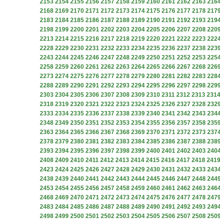
2153
2154
2155
2156
2157
2158
2159
2160
2161
2162
2163
216
2168
2169
2170
2171
2172
2173
2174
2175
2176
2177
2178
217
2183
2184
2185
2186
2187
2188
2189
2190
2191
2192
2193
219
2198
2199
2200
2201
2202
2203
2204
2205
2206
2207
2208
220
2213
2214
2215
2216
2217
2218
2219
2220
2221
2222
2223
222
2228
2229
2230
2231
2232
2233
2234
2235
2236
2237
2238
223
2243
2244
2245
2246
2247
2248
2249
2250
2251
2252
2253
225
2258
2259
2260
2261
2262
2263
2264
2265
2266
2267
2268
226
2273
2274
2275
2276
2277
2278
2279
2280
2281
2282
2283
228
2288
2289
2290
2291
2292
2293
2294
2295
2296
2297
2298
229
2303
2304
2305
2306
2307
2308
2309
2310
2311
2312
2313
231
2318
2319
2320
2321
2322
2323
2324
2325
2326
2327
2328
232
2333
2334
2335
2336
2337
2338
2339
2340
2341
2342
2343
234
2348
2349
2350
2351
2352
2353
2354
2355
2356
2357
2358
235
2363
2364
2365
2366
2367
2368
2369
2370
2371
2372
2373
237
2378
2379
2380
2381
2382
2383
2384
2385
2386
2387
2388
238
2393
2394
2395
2396
2397
2398
2399
2400
2401
2402
2403
240
2408
2409
2410
2411
2412
2413
2414
2415
2416
2417
2418
241
2423
2424
2425
2426
2427
2428
2429
2430
2431
2432
2433
243
2438
2439
2440
2441
2442
2443
2444
2445
2446
2447
2448
244
2453
2454
2455
2456
2457
2458
2459
2460
2461
2462
2463
246
2468
2469
2470
2471
2472
2473
2474
2475
2476
2477
2478
247
2483
2484
2485
2486
2487
2488
2489
2490
2491
2492
2493
249
2498
2499
2500
2501
2502
2503
2504
2505
2506
2507
2508
250