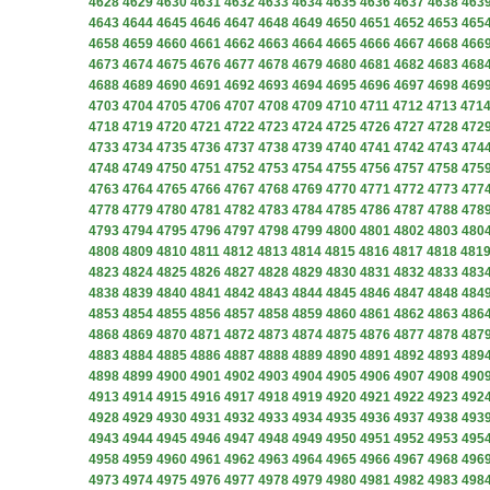
4628
4629
4630
4631
4632
4633
4634
4635
4636
4637
4638
463
4643
4644
4645
4646
4647
4648
4649
4650
4651
4652
4653
465
4658
4659
4660
4661
4662
4663
4664
4665
4666
4667
4668
466
4673
4674
4675
4676
4677
4678
4679
4680
4681
4682
4683
468
4688
4689
4690
4691
4692
4693
4694
4695
4696
4697
4698
469
4703
4704
4705
4706
4707
4708
4709
4710
4711
4712
4713
471
4718
4719
4720
4721
4722
4723
4724
4725
4726
4727
4728
472
4733
4734
4735
4736
4737
4738
4739
4740
4741
4742
4743
474
4748
4749
4750
4751
4752
4753
4754
4755
4756
4757
4758
475
4763
4764
4765
4766
4767
4768
4769
4770
4771
4772
4773
477
4778
4779
4780
4781
4782
4783
4784
4785
4786
4787
4788
478
4793
4794
4795
4796
4797
4798
4799
4800
4801
4802
4803
480
4808
4809
4810
4811
4812
4813
4814
4815
4816
4817
4818
481
4823
4824
4825
4826
4827
4828
4829
4830
4831
4832
4833
483
4838
4839
4840
4841
4842
4843
4844
4845
4846
4847
4848
484
4853
4854
4855
4856
4857
4858
4859
4860
4861
4862
4863
486
4868
4869
4870
4871
4872
4873
4874
4875
4876
4877
4878
487
4883
4884
4885
4886
4887
4888
4889
4890
4891
4892
4893
489
4898
4899
4900
4901
4902
4903
4904
4905
4906
4907
4908
490
4913
4914
4915
4916
4917
4918
4919
4920
4921
4922
4923
492
4928
4929
4930
4931
4932
4933
4934
4935
4936
4937
4938
493
4943
4944
4945
4946
4947
4948
4949
4950
4951
4952
4953
495
4958
4959
4960
4961
4962
4963
4964
4965
4966
4967
4968
496
4973
4974
4975
4976
4977
4978
4979
4980
4981
4982
4983
498