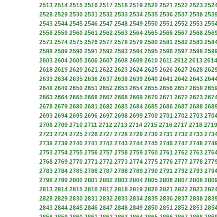
2513
2514
2515
2516
2517
2518
2519
2520
2521
2522
2523
252
2528
2529
2530
2531
2532
2533
2534
2535
2536
2537
2538
253
2543
2544
2545
2546
2547
2548
2549
2550
2551
2552
2553
255
2558
2559
2560
2561
2562
2563
2564
2565
2566
2567
2568
256
2573
2574
2575
2576
2577
2578
2579
2580
2581
2582
2583
258
2588
2589
2590
2591
2592
2593
2594
2595
2596
2597
2598
259
2603
2604
2605
2606
2607
2608
2609
2610
2611
2612
2613
261
2618
2619
2620
2621
2622
2623
2624
2625
2626
2627
2628
262
2633
2634
2635
2636
2637
2638
2639
2640
2641
2642
2643
264
2648
2649
2650
2651
2652
2653
2654
2655
2656
2657
2658
265
2663
2664
2665
2666
2667
2668
2669
2670
2671
2672
2673
267
2678
2679
2680
2681
2682
2683
2684
2685
2686
2687
2688
268
2693
2694
2695
2696
2697
2698
2699
2700
2701
2702
2703
270
2708
2709
2710
2711
2712
2713
2714
2715
2716
2717
2718
271
2723
2724
2725
2726
2727
2728
2729
2730
2731
2732
2733
273
2738
2739
2740
2741
2742
2743
2744
2745
2746
2747
2748
274
2753
2754
2755
2756
2757
2758
2759
2760
2761
2762
2763
276
2768
2769
2770
2771
2772
2773
2774
2775
2776
2777
2778
277
2783
2784
2785
2786
2787
2788
2789
2790
2791
2792
2793
279
2798
2799
2800
2801
2802
2803
2804
2805
2806
2807
2808
280
2813
2814
2815
2816
2817
2818
2819
2820
2821
2822
2823
282
2828
2829
2830
2831
2832
2833
2834
2835
2836
2837
2838
283
2843
2844
2845
2846
2847
2848
2849
2850
2851
2852
2853
285