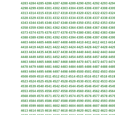
4283
4284
4285
4286
4287
4288
4289
4290
4291
4292
4293
429
4298
4299
4300
4301
4302
4303
4304
4305
4306
4307
4308
430
4313
4314
4315
4316
4317
4318
4319
4320
4321
4322
4323
432
4328
4329
4330
4331
4332
4333
4334
4335
4336
4337
4338
433
4343
4344
4345
4346
4347
4348
4349
4350
4351
4352
4353
435
4358
4359
4360
4361
4362
4363
4364
4365
4366
4367
4368
436
4373
4374
4375
4376
4377
4378
4379
4380
4381
4382
4383
438
4388
4389
4390
4391
4392
4393
4394
4395
4396
4397
4398
439
4403
4404
4405
4406
4407
4408
4409
4410
4411
4412
4413
441
4418
4419
4420
4421
4422
4423
4424
4425
4426
4427
4428
442
4433
4434
4435
4436
4437
4438
4439
4440
4441
4442
4443
444
4448
4449
4450
4451
4452
4453
4454
4455
4456
4457
4458
445
4463
4464
4465
4466
4467
4468
4469
4470
4471
4472
4473
447
4478
4479
4480
4481
4482
4483
4484
4485
4486
4487
4488
448
4493
4494
4495
4496
4497
4498
4499
4500
4501
4502
4503
450
4508
4509
4510
4511
4512
4513
4514
4515
4516
4517
4518
451
4523
4524
4525
4526
4527
4528
4529
4530
4531
4532
4533
453
4538
4539
4540
4541
4542
4543
4544
4545
4546
4547
4548
454
4553
4554
4555
4556
4557
4558
4559
4560
4561
4562
4563
456
4568
4569
4570
4571
4572
4573
4574
4575
4576
4577
4578
457
4583
4584
4585
4586
4587
4588
4589
4590
4591
4592
4593
459
4598
4599
4600
4601
4602
4603
4604
4605
4606
4607
4608
460
4613
4614
4615
4616
4617
4618
4619
4620
4621
4622
4623
462