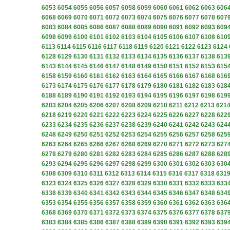
6053
6054
6055
6056
6057
6058
6059
6060
6061
6062
6063
606
6068
6069
6070
6071
6072
6073
6074
6075
6076
6077
6078
607
6083
6084
6085
6086
6087
6088
6089
6090
6091
6092
6093
609
6098
6099
6100
6101
6102
6103
6104
6105
6106
6107
6108
610
6113
6114
6115
6116
6117
6118
6119
6120
6121
6122
6123
6124
6128
6129
6130
6131
6132
6133
6134
6135
6136
6137
6138
613
6143
6144
6145
6146
6147
6148
6149
6150
6151
6152
6153
615
6158
6159
6160
6161
6162
6163
6164
6165
6166
6167
6168
616
6173
6174
6175
6176
6177
6178
6179
6180
6181
6182
6183
618
6188
6189
6190
6191
6192
6193
6194
6195
6196
6197
6198
619
6203
6204
6205
6206
6207
6208
6209
6210
6211
6212
6213
621
6218
6219
6220
6221
6222
6223
6224
6225
6226
6227
6228
622
6233
6234
6235
6236
6237
6238
6239
6240
6241
6242
6243
624
6248
6249
6250
6251
6252
6253
6254
6255
6256
6257
6258
625
6263
6264
6265
6266
6267
6268
6269
6270
6271
6272
6273
627
6278
6279
6280
6281
6282
6283
6284
6285
6286
6287
6288
628
6293
6294
6295
6296
6297
6298
6299
6300
6301
6302
6303
630
6308
6309
6310
6311
6312
6313
6314
6315
6316
6317
6318
631
6323
6324
6325
6326
6327
6328
6329
6330
6331
6332
6333
633
6338
6339
6340
6341
6342
6343
6344
6345
6346
6347
6348
634
6353
6354
6355
6356
6357
6358
6359
6360
6361
6362
6363
636
6368
6369
6370
6371
6372
6373
6374
6375
6376
6377
6378
637
6383
6384
6385
6386
6387
6388
6389
6390
6391
6392
6393
639