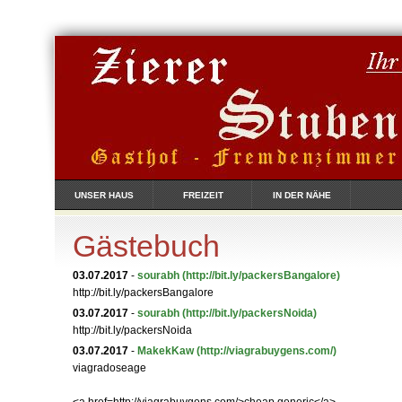
UNSER HAUS
FREIZEIT
IN DER NÄHE
Gästebuch
03.07.2017
-
sourabh
(http://bit.ly/packersBangalore)
http://bit.ly/packersBangalore
03.07.2017
-
sourabh
(http://bit.ly/packersNoida)
http://bit.ly/packersNoida
03.07.2017
-
MakekKaw
(http://viagrabuygens.com/)
viagradoseage