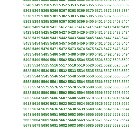
5348
5349
5350
5351
5352
5353
5354
5355
5356
5357
5358
535
5363
5364
5365
5366
5367
5368
5369
5370
5371
5372
5373
537
5378
5379
5380
5381
5382
5383
5384
5385
5386
5387
5388
538
5393
5394
5395
5396
5397
5398
5399
5400
5401
5402
5403
540
5408
5409
5410
5411
5412
5413
5414
5415
5416
5417
5418
541
5423
5424
5425
5426
5427
5428
5429
5430
5431
5432
5433
543
5438
5439
5440
5441
5442
5443
5444
5445
5446
5447
5448
544
5453
5454
5455
5456
5457
5458
5459
5460
5461
5462
5463
546
5468
5469
5470
5471
5472
5473
5474
5475
5476
5477
5478
547
5483
5484
5485
5486
5487
5488
5489
5490
5491
5492
5493
549
5498
5499
5500
5501
5502
5503
5504
5505
5506
5507
5508
550
5513
5514
5515
5516
5517
5518
5519
5520
5521
5522
5523
552
5528
5529
5530
5531
5532
5533
5534
5535
5536
5537
5538
553
5543
5544
5545
5546
5547
5548
5549
5550
5551
5552
5553
555
5558
5559
5560
5561
5562
5563
5564
5565
5566
5567
5568
556
5573
5574
5575
5576
5577
5578
5579
5580
5581
5582
5583
558
5588
5589
5590
5591
5592
5593
5594
5595
5596
5597
5598
559
5603
5604
5605
5606
5607
5608
5609
5610
5611
5612
5613
561
5618
5619
5620
5621
5622
5623
5624
5625
5626
5627
5628
562
5633
5634
5635
5636
5637
5638
5639
5640
5641
5642
5643
564
5648
5649
5650
5651
5652
5653
5654
5655
5656
5657
5658
565
5663
5664
5665
5666
5667
5668
5669
5670
5671
5672
5673
567
5678
5679
5680
5681
5682
5683
5684
5685
5686
5687
5688
568