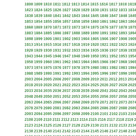
1808
1809
1810
1811
1812
1813
1814
1815
1816
1817
1818
181
1823
1824
1825
1826
1827
1828
1829
1830
1831
1832
1833
183
1838
1839
1840
1841
1842
1843
1844
1845
1846
1847
1848
184
1853
1854
1855
1856
1857
1858
1859
1860
1861
1862
1863
186
1868
1869
1870
1871
1872
1873
1874
1875
1876
1877
1878
187
1883
1884
1885
1886
1887
1888
1889
1890
1891
1892
1893
189
1898
1899
1900
1901
1902
1903
1904
1905
1906
1907
1908
190
1913
1914
1915
1916
1917
1918
1919
1920
1921
1922
1923
192
1928
1929
1930
1931
1932
1933
1934
1935
1936
1937
1938
193
1943
1944
1945
1946
1947
1948
1949
1950
1951
1952
1953
195
1958
1959
1960
1961
1962
1963
1964
1965
1966
1967
1968
196
1973
1974
1975
1976
1977
1978
1979
1980
1981
1982
1983
198
1988
1989
1990
1991
1992
1993
1994
1995
1996
1997
1998
199
2003
2004
2005
2006
2007
2008
2009
2010
2011
2012
2013
201
2018
2019
2020
2021
2022
2023
2024
2025
2026
2027
2028
202
2033
2034
2035
2036
2037
2038
2039
2040
2041
2042
2043
204
2048
2049
2050
2051
2052
2053
2054
2055
2056
2057
2058
205
2063
2064
2065
2066
2067
2068
2069
2070
2071
2072
2073
207
2078
2079
2080
2081
2082
2083
2084
2085
2086
2087
2088
208
2093
2094
2095
2096
2097
2098
2099
2100
2101
2102
2103
210
2108
2109
2110
2111
2112
2113
2114
2115
2116
2117
2118
2119
2123
2124
2125
2126
2127
2128
2129
2130
2131
2132
2133
213
2138
2139
2140
2141
2142
2143
2144
2145
2146
2147
2148
214