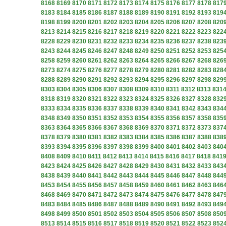
8168
8169
8170
8171
8172
8173
8174
8175
8176
8177
8178
817
8183
8184
8185
8186
8187
8188
8189
8190
8191
8192
8193
819
8198
8199
8200
8201
8202
8203
8204
8205
8206
8207
8208
820
8213
8214
8215
8216
8217
8218
8219
8220
8221
8222
8223
822
8228
8229
8230
8231
8232
8233
8234
8235
8236
8237
8238
823
8243
8244
8245
8246
8247
8248
8249
8250
8251
8252
8253
825
8258
8259
8260
8261
8262
8263
8264
8265
8266
8267
8268
826
8273
8274
8275
8276
8277
8278
8279
8280
8281
8282
8283
828
8288
8289
8290
8291
8292
8293
8294
8295
8296
8297
8298
829
8303
8304
8305
8306
8307
8308
8309
8310
8311
8312
8313
831
8318
8319
8320
8321
8322
8323
8324
8325
8326
8327
8328
832
8333
8334
8335
8336
8337
8338
8339
8340
8341
8342
8343
834
8348
8349
8350
8351
8352
8353
8354
8355
8356
8357
8358
835
8363
8364
8365
8366
8367
8368
8369
8370
8371
8372
8373
837
8378
8379
8380
8381
8382
8383
8384
8385
8386
8387
8388
838
8393
8394
8395
8396
8397
8398
8399
8400
8401
8402
8403
840
8408
8409
8410
8411
8412
8413
8414
8415
8416
8417
8418
841
8423
8424
8425
8426
8427
8428
8429
8430
8431
8432
8433
843
8438
8439
8440
8441
8442
8443
8444
8445
8446
8447
8448
844
8453
8454
8455
8456
8457
8458
8459
8460
8461
8462
8463
846
8468
8469
8470
8471
8472
8473
8474
8475
8476
8477
8478
847
8483
8484
8485
8486
8487
8488
8489
8490
8491
8492
8493
849
8498
8499
8500
8501
8502
8503
8504
8505
8506
8507
8508
850
8513
8514
8515
8516
8517
8518
8519
8520
8521
8522
8523
852