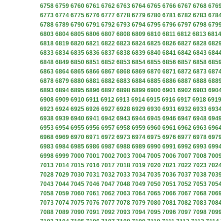
6758
6759
6760
6761
6762
6763
6764
6765
6766
6767
6768
676
6773
6774
6775
6776
6777
6778
6779
6780
6781
6782
6783
678
6788
6789
6790
6791
6792
6793
6794
6795
6796
6797
6798
679
6803
6804
6805
6806
6807
6808
6809
6810
6811
6812
6813
681
6818
6819
6820
6821
6822
6823
6824
6825
6826
6827
6828
682
6833
6834
6835
6836
6837
6838
6839
6840
6841
6842
6843
684
6848
6849
6850
6851
6852
6853
6854
6855
6856
6857
6858
685
6863
6864
6865
6866
6867
6868
6869
6870
6871
6872
6873
687
6878
6879
6880
6881
6882
6883
6884
6885
6886
6887
6888
688
6893
6894
6895
6896
6897
6898
6899
6900
6901
6902
6903
690
6908
6909
6910
6911
6912
6913
6914
6915
6916
6917
6918
691
6923
6924
6925
6926
6927
6928
6929
6930
6931
6932
6933
693
6938
6939
6940
6941
6942
6943
6944
6945
6946
6947
6948
694
6953
6954
6955
6956
6957
6958
6959
6960
6961
6962
6963
696
6968
6969
6970
6971
6972
6973
6974
6975
6976
6977
6978
697
6983
6984
6985
6986
6987
6988
6989
6990
6991
6992
6993
699
6998
6999
7000
7001
7002
7003
7004
7005
7006
7007
7008
700
7013
7014
7015
7016
7017
7018
7019
7020
7021
7022
7023
702
7028
7029
7030
7031
7032
7033
7034
7035
7036
7037
7038
703
7043
7044
7045
7046
7047
7048
7049
7050
7051
7052
7053
705
7058
7059
7060
7061
7062
7063
7064
7065
7066
7067
7068
706
7073
7074
7075
7076
7077
7078
7079
7080
7081
7082
7083
708
7088
7089
7090
7091
7092
7093
7094
7095
7096
7097
7098
709