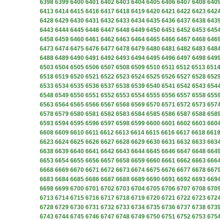
6398
6399
6400
6401
6402
6403
6404
6405
6406
6407
6408
640
6413
6414
6415
6416
6417
6418
6419
6420
6421
6422
6423
642
6428
6429
6430
6431
6432
6433
6434
6435
6436
6437
6438
643
6443
6444
6445
6446
6447
6448
6449
6450
6451
6452
6453
645
6458
6459
6460
6461
6462
6463
6464
6465
6466
6467
6468
646
6473
6474
6475
6476
6477
6478
6479
6480
6481
6482
6483
648
6488
6489
6490
6491
6492
6493
6494
6495
6496
6497
6498
649
6503
6504
6505
6506
6507
6508
6509
6510
6511
6512
6513
651
6518
6519
6520
6521
6522
6523
6524
6525
6526
6527
6528
652
6533
6534
6535
6536
6537
6538
6539
6540
6541
6542
6543
654
6548
6549
6550
6551
6552
6553
6554
6555
6556
6557
6558
655
6563
6564
6565
6566
6567
6568
6569
6570
6571
6572
6573
657
6578
6579
6580
6581
6582
6583
6584
6585
6586
6587
6588
658
6593
6594
6595
6596
6597
6598
6599
6600
6601
6602
6603
660
6608
6609
6610
6611
6612
6613
6614
6615
6616
6617
6618
661
6623
6624
6625
6626
6627
6628
6629
6630
6631
6632
6633
663
6638
6639
6640
6641
6642
6643
6644
6645
6646
6647
6648
664
6653
6654
6655
6656
6657
6658
6659
6660
6661
6662
6663
666
6668
6669
6670
6671
6672
6673
6674
6675
6676
6677
6678
667
6683
6684
6685
6686
6687
6688
6689
6690
6691
6692
6693
669
6698
6699
6700
6701
6702
6703
6704
6705
6706
6707
6708
670
6713
6714
6715
6716
6717
6718
6719
6720
6721
6722
6723
672
6728
6729
6730
6731
6732
6733
6734
6735
6736
6737
6738
673
6743
6744
6745
6746
6747
6748
6749
6750
6751
6752
6753
675