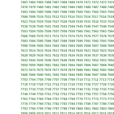
7463
7464
7465
7466
7467
7468
7469
7470
7471
7472
7473
747
7478
7479
7480
7481
7482
7483
7484
7485
7486
7487
7488
748
7493
7494
7495
7496
7497
7498
7499
7500
7501
7502
7503
750
7508
7509
7510
7511
7512
7513
7514
7515
7516
7517
7518
751
7523
7524
7525
7526
7527
7528
7529
7530
7531
7532
7533
753
7538
7539
7540
7541
7542
7543
7544
7545
7546
7547
7548
754
7553
7554
7555
7556
7557
7558
7559
7560
7561
7562
7563
756
7568
7569
7570
7571
7572
7573
7574
7575
7576
7577
7578
757
7583
7584
7585
7586
7587
7588
7589
7590
7591
7592
7593
759
7598
7599
7600
7601
7602
7603
7604
7605
7606
7607
7608
760
7613
7614
7615
7616
7617
7618
7619
7620
7621
7622
7623
762
7628
7629
7630
7631
7632
7633
7634
7635
7636
7637
7638
763
7643
7644
7645
7646
7647
7648
7649
7650
7651
7652
7653
765
7658
7659
7660
7661
7662
7663
7664
7665
7666
7667
7668
766
7673
7674
7675
7676
7677
7678
7679
7680
7681
7682
7683
768
7688
7689
7690
7691
7692
7693
7694
7695
7696
7697
7698
769
7703
7704
7705
7706
7707
7708
7709
7710
7711
7712
7713
771
7718
7719
7720
7721
7722
7723
7724
7725
7726
7727
7728
772
7733
7734
7735
7736
7737
7738
7739
7740
7741
7742
7743
774
7748
7749
7750
7751
7752
7753
7754
7755
7756
7757
7758
775
7763
7764
7765
7766
7767
7768
7769
7770
7771
7772
7773
777
7778
7779
7780
7781
7782
7783
7784
7785
7786
7787
7788
778
7793
7794
7795
7796
7797
7798
7799
7800
7801
7802
7803
780
7808
7809
7810
7811
7812
7813
7814
7815
7816
7817
7818
781