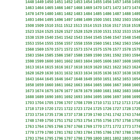
1448
1449
1450
1451
1452
1453
1454
1455
1456
1457
1458
145
1463
1464
1465
1466
1467
1468
1469
1470
1471
1472
1473
147
1478
1479
1480
1481
1482
1483
1484
1485
1486
1487
1488
148
1493
1494
1495
1496
1497
1498
1499
1500
1501
1502
1503
150
1508
1509
1510
1511
1512
1513
1514
1515
1516
1517
1518
151
1523
1524
1525
1526
1527
1528
1529
1530
1531
1532
1533
153
1538
1539
1540
1541
1542
1543
1544
1545
1546
1547
1548
154
1553
1554
1555
1556
1557
1558
1559
1560
1561
1562
1563
156
1568
1569
1570
1571
1572
1573
1574
1575
1576
1577
1578
157
1583
1584
1585
1586
1587
1588
1589
1590
1591
1592
1593
159
1598
1599
1600
1601
1602
1603
1604
1605
1606
1607
1608
160
1613
1614
1615
1616
1617
1618
1619
1620
1621
1622
1623
162
1628
1629
1630
1631
1632
1633
1634
1635
1636
1637
1638
163
1643
1644
1645
1646
1647
1648
1649
1650
1651
1652
1653
165
1658
1659
1660
1661
1662
1663
1664
1665
1666
1667
1668
166
1673
1674
1675
1676
1677
1678
1679
1680
1681
1682
1683
168
1688
1689
1690
1691
1692
1693
1694
1695
1696
1697
1698
169
1703
1704
1705
1706
1707
1708
1709
1710
1711
1712
1713
171
1718
1719
1720
1721
1722
1723
1724
1725
1726
1727
1728
172
1733
1734
1735
1736
1737
1738
1739
1740
1741
1742
1743
174
1748
1749
1750
1751
1752
1753
1754
1755
1756
1757
1758
175
1763
1764
1765
1766
1767
1768
1769
1770
1771
1772
1773
177
1778
1779
1780
1781
1782
1783
1784
1785
1786
1787
1788
178
1793
1794
1795
1796
1797
1798
1799
1800
1801
1802
1803
180