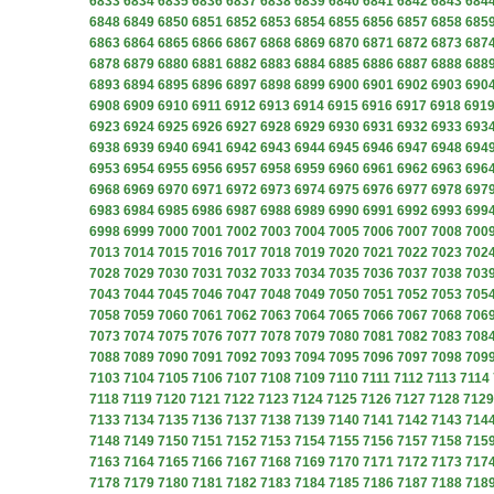
6833
6834
6835
6836
6837
6838
6839
6840
6841
6842
6843
684
6848
6849
6850
6851
6852
6853
6854
6855
6856
6857
6858
685
6863
6864
6865
6866
6867
6868
6869
6870
6871
6872
6873
687
6878
6879
6880
6881
6882
6883
6884
6885
6886
6887
6888
688
6893
6894
6895
6896
6897
6898
6899
6900
6901
6902
6903
690
6908
6909
6910
6911
6912
6913
6914
6915
6916
6917
6918
691
6923
6924
6925
6926
6927
6928
6929
6930
6931
6932
6933
693
6938
6939
6940
6941
6942
6943
6944
6945
6946
6947
6948
694
6953
6954
6955
6956
6957
6958
6959
6960
6961
6962
6963
696
6968
6969
6970
6971
6972
6973
6974
6975
6976
6977
6978
697
6983
6984
6985
6986
6987
6988
6989
6990
6991
6992
6993
699
6998
6999
7000
7001
7002
7003
7004
7005
7006
7007
7008
700
7013
7014
7015
7016
7017
7018
7019
7020
7021
7022
7023
702
7028
7029
7030
7031
7032
7033
7034
7035
7036
7037
7038
703
7043
7044
7045
7046
7047
7048
7049
7050
7051
7052
7053
705
7058
7059
7060
7061
7062
7063
7064
7065
7066
7067
7068
706
7073
7074
7075
7076
7077
7078
7079
7080
7081
7082
7083
708
7088
7089
7090
7091
7092
7093
7094
7095
7096
7097
7098
709
7103
7104
7105
7106
7107
7108
7109
7110
7111
7112
7113
7114
7118
7119
7120
7121
7122
7123
7124
7125
7126
7127
7128
7129
7133
7134
7135
7136
7137
7138
7139
7140
7141
7142
7143
714
7148
7149
7150
7151
7152
7153
7154
7155
7156
7157
7158
715
7163
7164
7165
7166
7167
7168
7169
7170
7171
7172
7173
717
7178
7179
7180
7181
7182
7183
7184
7185
7186
7187
7188
718