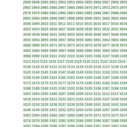
2948
2949
2950
2951
2952
2953
2954
2955
2956
2957
2958
295
2963
2964
2965
2966
2967
2968
2969
2970
2971
2972
2973
297
2978
2979
2980
2981
2982
2983
2984
2985
2986
2987
2988
298
2993
2994
2995
2996
2997
2998
2999
3000
3001
3002
3003
300
3008
3009
3010
3011
3012
3013
3014
3015
3016
3017
3018
301
3023
3024
3025
3026
3027
3028
3029
3030
3031
3032
3033
303
3038
3039
3040
3041
3042
3043
3044
3045
3046
3047
3048
304
3053
3054
3055
3056
3057
3058
3059
3060
3061
3062
3063
306
3068
3069
3070
3071
3072
3073
3074
3075
3076
3077
3078
307
3083
3084
3085
3086
3087
3088
3089
3090
3091
3092
3093
309
3098
3099
3100
3101
3102
3103
3104
3105
3106
3107
3108
310
3113
3114
3115
3116
3117
3118
3119
3120
3121
3122
3123
3124
3128
3129
3130
3131
3132
3133
3134
3135
3136
3137
3138
313
3143
3144
3145
3146
3147
3148
3149
3150
3151
3152
3153
315
3158
3159
3160
3161
3162
3163
3164
3165
3166
3167
3168
316
3173
3174
3175
3176
3177
3178
3179
3180
3181
3182
3183
318
3188
3189
3190
3191
3192
3193
3194
3195
3196
3197
3198
319
3203
3204
3205
3206
3207
3208
3209
3210
3211
3212
3213
321
3218
3219
3220
3221
3222
3223
3224
3225
3226
3227
3228
322
3233
3234
3235
3236
3237
3238
3239
3240
3241
3242
3243
324
3248
3249
3250
3251
3252
3253
3254
3255
3256
3257
3258
325
3263
3264
3265
3266
3267
3268
3269
3270
3271
3272
3273
327
3278
3279
3280
3281
3282
3283
3284
3285
3286
3287
3288
328
3293
3294
3295
3296
3297
3298
3299
3300
3301
3302
3303
330