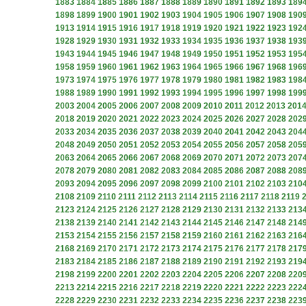
1883
1884
1885
1886
1887
1888
1889
1890
1891
1892
1893
189
1898
1899
1900
1901
1902
1903
1904
1905
1906
1907
1908
190
1913
1914
1915
1916
1917
1918
1919
1920
1921
1922
1923
192
1928
1929
1930
1931
1932
1933
1934
1935
1936
1937
1938
193
1943
1944
1945
1946
1947
1948
1949
1950
1951
1952
1953
195
1958
1959
1960
1961
1962
1963
1964
1965
1966
1967
1968
196
1973
1974
1975
1976
1977
1978
1979
1980
1981
1982
1983
198
1988
1989
1990
1991
1992
1993
1994
1995
1996
1997
1998
199
2003
2004
2005
2006
2007
2008
2009
2010
2011
2012
2013
201
2018
2019
2020
2021
2022
2023
2024
2025
2026
2027
2028
202
2033
2034
2035
2036
2037
2038
2039
2040
2041
2042
2043
204
2048
2049
2050
2051
2052
2053
2054
2055
2056
2057
2058
205
2063
2064
2065
2066
2067
2068
2069
2070
2071
2072
2073
207
2078
2079
2080
2081
2082
2083
2084
2085
2086
2087
2088
208
2093
2094
2095
2096
2097
2098
2099
2100
2101
2102
2103
210
2108
2109
2110
2111
2112
2113
2114
2115
2116
2117
2118
2119
2123
2124
2125
2126
2127
2128
2129
2130
2131
2132
2133
213
2138
2139
2140
2141
2142
2143
2144
2145
2146
2147
2148
214
2153
2154
2155
2156
2157
2158
2159
2160
2161
2162
2163
216
2168
2169
2170
2171
2172
2173
2174
2175
2176
2177
2178
217
2183
2184
2185
2186
2187
2188
2189
2190
2191
2192
2193
219
2198
2199
2200
2201
2202
2203
2204
2205
2206
2207
2208
220
2213
2214
2215
2216
2217
2218
2219
2220
2221
2222
2223
222
2228
2229
2230
2231
2232
2233
2234
2235
2236
2237
2238
223