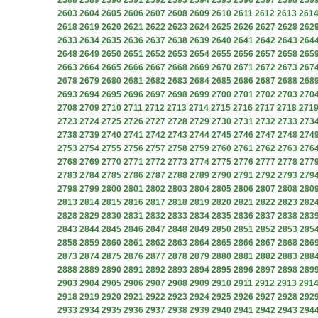
2588
2589
2590
2591
2592
2593
2594
2595
2596
2597
2598
259
2603
2604
2605
2606
2607
2608
2609
2610
2611
2612
2613
261
2618
2619
2620
2621
2622
2623
2624
2625
2626
2627
2628
262
2633
2634
2635
2636
2637
2638
2639
2640
2641
2642
2643
264
2648
2649
2650
2651
2652
2653
2654
2655
2656
2657
2658
265
2663
2664
2665
2666
2667
2668
2669
2670
2671
2672
2673
267
2678
2679
2680
2681
2682
2683
2684
2685
2686
2687
2688
268
2693
2694
2695
2696
2697
2698
2699
2700
2701
2702
2703
270
2708
2709
2710
2711
2712
2713
2714
2715
2716
2717
2718
271
2723
2724
2725
2726
2727
2728
2729
2730
2731
2732
2733
273
2738
2739
2740
2741
2742
2743
2744
2745
2746
2747
2748
274
2753
2754
2755
2756
2757
2758
2759
2760
2761
2762
2763
276
2768
2769
2770
2771
2772
2773
2774
2775
2776
2777
2778
277
2783
2784
2785
2786
2787
2788
2789
2790
2791
2792
2793
279
2798
2799
2800
2801
2802
2803
2804
2805
2806
2807
2808
280
2813
2814
2815
2816
2817
2818
2819
2820
2821
2822
2823
282
2828
2829
2830
2831
2832
2833
2834
2835
2836
2837
2838
283
2843
2844
2845
2846
2847
2848
2849
2850
2851
2852
2853
285
2858
2859
2860
2861
2862
2863
2864
2865
2866
2867
2868
286
2873
2874
2875
2876
2877
2878
2879
2880
2881
2882
2883
288
2888
2889
2890
2891
2892
2893
2894
2895
2896
2897
2898
289
2903
2904
2905
2906
2907
2908
2909
2910
2911
2912
2913
291
2918
2919
2920
2921
2922
2923
2924
2925
2926
2927
2928
292
2933
2934
2935
2936
2937
2938
2939
2940
2941
2942
2943
294