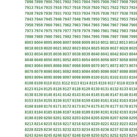
7898
7899
7900
7901
7902
7903
7904
7905
7906
7907
7908
790
7913
7914
7915
7916
7917
7918
7919
7920
7921
7922
7923
792
7928
7929
7930
7931
7932
7933
7934
7935
7936
7937
7938
793
7943
7944
7945
7946
7947
7948
7949
7950
7951
7952
7953
795
7958
7959
7960
7961
7962
7963
7964
7965
7966
7967
7968
796
7973
7974
7975
7976
7977
7978
7979
7980
7981
7982
7983
798
7988
7989
7990
7991
7992
7993
7994
7995
7996
7997
7998
799
8003
8004
8005
8006
8007
8008
8009
8010
8011
8012
8013
801
8018
8019
8020
8021
8022
8023
8024
8025
8026
8027
8028
802
8033
8034
8035
8036
8037
8038
8039
8040
8041
8042
8043
804
8048
8049
8050
8051
8052
8053
8054
8055
8056
8057
8058
805
8063
8064
8065
8066
8067
8068
8069
8070
8071
8072
8073
807
8078
8079
8080
8081
8082
8083
8084
8085
8086
8087
8088
808
8093
8094
8095
8096
8097
8098
8099
8100
8101
8102
8103
810
8108
8109
8110
8111
8112
8113
8114
8115
8116
8117
8118
8119
8123
8124
8125
8126
8127
8128
8129
8130
8131
8132
8133
813
8138
8139
8140
8141
8142
8143
8144
8145
8146
8147
8148
814
8153
8154
8155
8156
8157
8158
8159
8160
8161
8162
8163
816
8168
8169
8170
8171
8172
8173
8174
8175
8176
8177
8178
817
8183
8184
8185
8186
8187
8188
8189
8190
8191
8192
8193
819
8198
8199
8200
8201
8202
8203
8204
8205
8206
8207
8208
820
8213
8214
8215
8216
8217
8218
8219
8220
8221
8222
8223
822
8228
8229
8230
8231
8232
8233
8234
8235
8236
8237
8238
823
8243
8244
8245
8246
8247
8248
8249
8250
8251
8252
8253
825