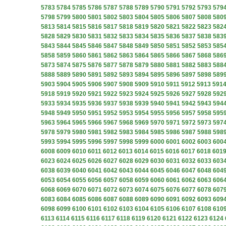
5783
5784
5785
5786
5787
5788
5789
5790
5791
5792
5793
579
5798
5799
5800
5801
5802
5803
5804
5805
5806
5807
5808
580
5813
5814
5815
5816
5817
5818
5819
5820
5821
5822
5823
582
5828
5829
5830
5831
5832
5833
5834
5835
5836
5837
5838
583
5843
5844
5845
5846
5847
5848
5849
5850
5851
5852
5853
585
5858
5859
5860
5861
5862
5863
5864
5865
5866
5867
5868
586
5873
5874
5875
5876
5877
5878
5879
5880
5881
5882
5883
588
5888
5889
5890
5891
5892
5893
5894
5895
5896
5897
5898
589
5903
5904
5905
5906
5907
5908
5909
5910
5911
5912
5913
591
5918
5919
5920
5921
5922
5923
5924
5925
5926
5927
5928
592
5933
5934
5935
5936
5937
5938
5939
5940
5941
5942
5943
594
5948
5949
5950
5951
5952
5953
5954
5955
5956
5957
5958
595
5963
5964
5965
5966
5967
5968
5969
5970
5971
5972
5973
597
5978
5979
5980
5981
5982
5983
5984
5985
5986
5987
5988
598
5993
5994
5995
5996
5997
5998
5999
6000
6001
6002
6003
600
6008
6009
6010
6011
6012
6013
6014
6015
6016
6017
6018
601
6023
6024
6025
6026
6027
6028
6029
6030
6031
6032
6033
603
6038
6039
6040
6041
6042
6043
6044
6045
6046
6047
6048
604
6053
6054
6055
6056
6057
6058
6059
6060
6061
6062
6063
606
6068
6069
6070
6071
6072
6073
6074
6075
6076
6077
6078
607
6083
6084
6085
6086
6087
6088
6089
6090
6091
6092
6093
609
6098
6099
6100
6101
6102
6103
6104
6105
6106
6107
6108
610
6113
6114
6115
6116
6117
6118
6119
6120
6121
6122
6123
6124