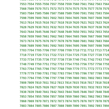
7553
7554
7555
7556
7557
7558
7559
7560
7561
7562
7563
756
7568
7569
7570
7571
7572
7573
7574
7575
7576
7577
7578
757
7583
7584
7585
7586
7587
7588
7589
7590
7591
7592
7593
759
7598
7599
7600
7601
7602
7603
7604
7605
7606
7607
7608
760
7613
7614
7615
7616
7617
7618
7619
7620
7621
7622
7623
762
7628
7629
7630
7631
7632
7633
7634
7635
7636
7637
7638
763
7643
7644
7645
7646
7647
7648
7649
7650
7651
7652
7653
765
7658
7659
7660
7661
7662
7663
7664
7665
7666
7667
7668
766
7673
7674
7675
7676
7677
7678
7679
7680
7681
7682
7683
768
7688
7689
7690
7691
7692
7693
7694
7695
7696
7697
7698
769
7703
7704
7705
7706
7707
7708
7709
7710
7711
7712
7713
771
7718
7719
7720
7721
7722
7723
7724
7725
7726
7727
7728
772
7733
7734
7735
7736
7737
7738
7739
7740
7741
7742
7743
774
7748
7749
7750
7751
7752
7753
7754
7755
7756
7757
7758
775
7763
7764
7765
7766
7767
7768
7769
7770
7771
7772
7773
777
7778
7779
7780
7781
7782
7783
7784
7785
7786
7787
7788
778
7793
7794
7795
7796
7797
7798
7799
7800
7801
7802
7803
780
7808
7809
7810
7811
7812
7813
7814
7815
7816
7817
7818
781
7823
7824
7825
7826
7827
7828
7829
7830
7831
7832
7833
783
7838
7839
7840
7841
7842
7843
7844
7845
7846
7847
7848
784
7853
7854
7855
7856
7857
7858
7859
7860
7861
7862
7863
786
7868
7869
7870
7871
7872
7873
7874
7875
7876
7877
7878
787
7883
7884
7885
7886
7887
7888
7889
7890
7891
7892
7893
789