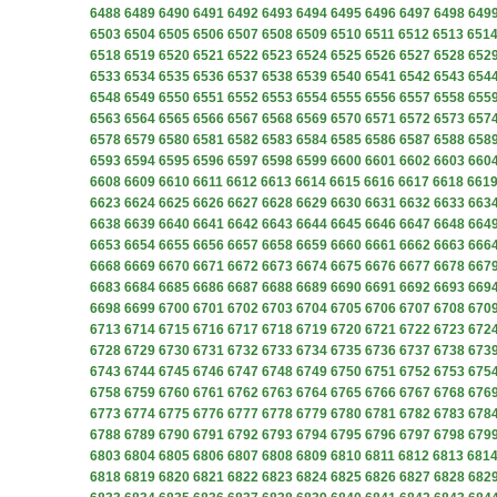
6488
6489
6490
6491
6492
6493
6494
6495
6496
6497
6498
649
6503
6504
6505
6506
6507
6508
6509
6510
6511
6512
6513
651
6518
6519
6520
6521
6522
6523
6524
6525
6526
6527
6528
652
6533
6534
6535
6536
6537
6538
6539
6540
6541
6542
6543
654
6548
6549
6550
6551
6552
6553
6554
6555
6556
6557
6558
655
6563
6564
6565
6566
6567
6568
6569
6570
6571
6572
6573
657
6578
6579
6580
6581
6582
6583
6584
6585
6586
6587
6588
658
6593
6594
6595
6596
6597
6598
6599
6600
6601
6602
6603
660
6608
6609
6610
6611
6612
6613
6614
6615
6616
6617
6618
661
6623
6624
6625
6626
6627
6628
6629
6630
6631
6632
6633
663
6638
6639
6640
6641
6642
6643
6644
6645
6646
6647
6648
664
6653
6654
6655
6656
6657
6658
6659
6660
6661
6662
6663
666
6668
6669
6670
6671
6672
6673
6674
6675
6676
6677
6678
667
6683
6684
6685
6686
6687
6688
6689
6690
6691
6692
6693
669
6698
6699
6700
6701
6702
6703
6704
6705
6706
6707
6708
670
6713
6714
6715
6716
6717
6718
6719
6720
6721
6722
6723
672
6728
6729
6730
6731
6732
6733
6734
6735
6736
6737
6738
673
6743
6744
6745
6746
6747
6748
6749
6750
6751
6752
6753
675
6758
6759
6760
6761
6762
6763
6764
6765
6766
6767
6768
676
6773
6774
6775
6776
6777
6778
6779
6780
6781
6782
6783
678
6788
6789
6790
6791
6792
6793
6794
6795
6796
6797
6798
679
6803
6804
6805
6806
6807
6808
6809
6810
6811
6812
6813
681
6818
6819
6820
6821
6822
6823
6824
6825
6826
6827
6828
682