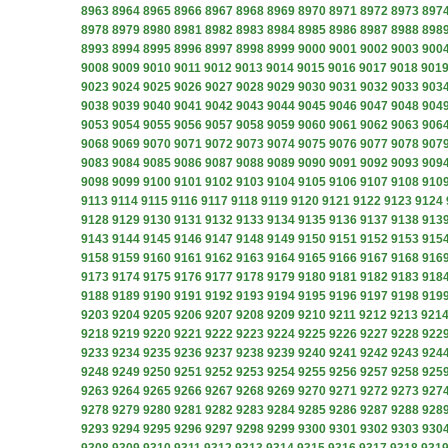
8963
8964
8965
8966
8967
8968
8969
8970
8971
8972
8973
897
8978
8979
8980
8981
8982
8983
8984
8985
8986
8987
8988
898
8993
8994
8995
8996
8997
8998
8999
9000
9001
9002
9003
900
9008
9009
9010
9011
9012
9013
9014
9015
9016
9017
9018
901
9023
9024
9025
9026
9027
9028
9029
9030
9031
9032
9033
903
9038
9039
9040
9041
9042
9043
9044
9045
9046
9047
9048
904
9053
9054
9055
9056
9057
9058
9059
9060
9061
9062
9063
906
9068
9069
9070
9071
9072
9073
9074
9075
9076
9077
9078
907
9083
9084
9085
9086
9087
9088
9089
9090
9091
9092
9093
909
9098
9099
9100
9101
9102
9103
9104
9105
9106
9107
9108
910
9113
9114
9115
9116
9117
9118
9119
9120
9121
9122
9123
9124
9128
9129
9130
9131
9132
9133
9134
9135
9136
9137
9138
913
9143
9144
9145
9146
9147
9148
9149
9150
9151
9152
9153
915
9158
9159
9160
9161
9162
9163
9164
9165
9166
9167
9168
916
9173
9174
9175
9176
9177
9178
9179
9180
9181
9182
9183
918
9188
9189
9190
9191
9192
9193
9194
9195
9196
9197
9198
919
9203
9204
9205
9206
9207
9208
9209
9210
9211
9212
9213
921
9218
9219
9220
9221
9222
9223
9224
9225
9226
9227
9228
922
9233
9234
9235
9236
9237
9238
9239
9240
9241
9242
9243
924
9248
9249
9250
9251
9252
9253
9254
9255
9256
9257
9258
925
9263
9264
9265
9266
9267
9268
9269
9270
9271
9272
9273
927
9278
9279
9280
9281
9282
9283
9284
9285
9286
9287
9288
928
9293
9294
9295
9296
9297
9298
9299
9300
9301
9302
9303
930