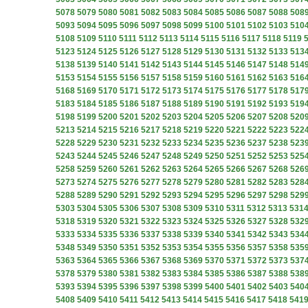
5078
5079
5080
5081
5082
5083
5084
5085
5086
5087
5088
508
5093
5094
5095
5096
5097
5098
5099
5100
5101
5102
5103
510
5108
5109
5110
5111
5112
5113
5114
5115
5116
5117
5118
5119
5123
5124
5125
5126
5127
5128
5129
5130
5131
5132
5133
513
5138
5139
5140
5141
5142
5143
5144
5145
5146
5147
5148
514
5153
5154
5155
5156
5157
5158
5159
5160
5161
5162
5163
516
5168
5169
5170
5171
5172
5173
5174
5175
5176
5177
5178
517
5183
5184
5185
5186
5187
5188
5189
5190
5191
5192
5193
519
5198
5199
5200
5201
5202
5203
5204
5205
5206
5207
5208
520
5213
5214
5215
5216
5217
5218
5219
5220
5221
5222
5223
522
5228
5229
5230
5231
5232
5233
5234
5235
5236
5237
5238
523
5243
5244
5245
5246
5247
5248
5249
5250
5251
5252
5253
525
5258
5259
5260
5261
5262
5263
5264
5265
5266
5267
5268
526
5273
5274
5275
5276
5277
5278
5279
5280
5281
5282
5283
528
5288
5289
5290
5291
5292
5293
5294
5295
5296
5297
5298
529
5303
5304
5305
5306
5307
5308
5309
5310
5311
5312
5313
531
5318
5319
5320
5321
5322
5323
5324
5325
5326
5327
5328
532
5333
5334
5335
5336
5337
5338
5339
5340
5341
5342
5343
534
5348
5349
5350
5351
5352
5353
5354
5355
5356
5357
5358
535
5363
5364
5365
5366
5367
5368
5369
5370
5371
5372
5373
537
5378
5379
5380
5381
5382
5383
5384
5385
5386
5387
5388
538
5393
5394
5395
5396
5397
5398
5399
5400
5401
5402
5403
540
5408
5409
5410
5411
5412
5413
5414
5415
5416
5417
5418
541