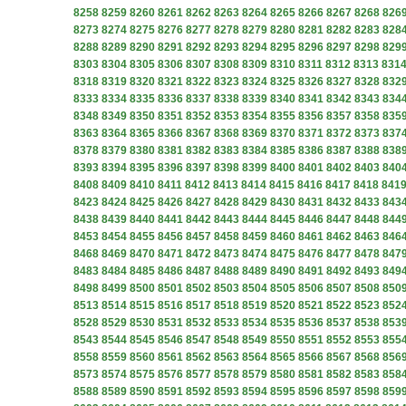
8258
8259
8260
8261
8262
8263
8264
8265
8266
8267
8268
826
8273
8274
8275
8276
8277
8278
8279
8280
8281
8282
8283
828
8288
8289
8290
8291
8292
8293
8294
8295
8296
8297
8298
829
8303
8304
8305
8306
8307
8308
8309
8310
8311
8312
8313
831
8318
8319
8320
8321
8322
8323
8324
8325
8326
8327
8328
832
8333
8334
8335
8336
8337
8338
8339
8340
8341
8342
8343
834
8348
8349
8350
8351
8352
8353
8354
8355
8356
8357
8358
835
8363
8364
8365
8366
8367
8368
8369
8370
8371
8372
8373
837
8378
8379
8380
8381
8382
8383
8384
8385
8386
8387
8388
838
8393
8394
8395
8396
8397
8398
8399
8400
8401
8402
8403
840
8408
8409
8410
8411
8412
8413
8414
8415
8416
8417
8418
841
8423
8424
8425
8426
8427
8428
8429
8430
8431
8432
8433
843
8438
8439
8440
8441
8442
8443
8444
8445
8446
8447
8448
844
8453
8454
8455
8456
8457
8458
8459
8460
8461
8462
8463
846
8468
8469
8470
8471
8472
8473
8474
8475
8476
8477
8478
847
8483
8484
8485
8486
8487
8488
8489
8490
8491
8492
8493
849
8498
8499
8500
8501
8502
8503
8504
8505
8506
8507
8508
850
8513
8514
8515
8516
8517
8518
8519
8520
8521
8522
8523
852
8528
8529
8530
8531
8532
8533
8534
8535
8536
8537
8538
853
8543
8544
8545
8546
8547
8548
8549
8550
8551
8552
8553
855
8558
8559
8560
8561
8562
8563
8564
8565
8566
8567
8568
856
8573
8574
8575
8576
8577
8578
8579
8580
8581
8582
8583
858
8588
8589
8590
8591
8592
8593
8594
8595
8596
8597
8598
859