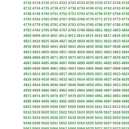
4718
4719
4720
4721
4722
4723
4724
4725
4726
4727
4728
472
4733
4734
4735
4736
4737
4738
4739
4740
4741
4742
4743
474
4748
4749
4750
4751
4752
4753
4754
4755
4756
4757
4758
475
4763
4764
4765
4766
4767
4768
4769
4770
4771
4772
4773
477
4778
4779
4780
4781
4782
4783
4784
4785
4786
4787
4788
478
4793
4794
4795
4796
4797
4798
4799
4800
4801
4802
4803
480
4808
4809
4810
4811
4812
4813
4814
4815
4816
4817
4818
481
4823
4824
4825
4826
4827
4828
4829
4830
4831
4832
4833
483
4838
4839
4840
4841
4842
4843
4844
4845
4846
4847
4848
484
4853
4854
4855
4856
4857
4858
4859
4860
4861
4862
4863
486
4868
4869
4870
4871
4872
4873
4874
4875
4876
4877
4878
487
4883
4884
4885
4886
4887
4888
4889
4890
4891
4892
4893
489
4898
4899
4900
4901
4902
4903
4904
4905
4906
4907
4908
490
4913
4914
4915
4916
4917
4918
4919
4920
4921
4922
4923
492
4928
4929
4930
4931
4932
4933
4934
4935
4936
4937
4938
493
4943
4944
4945
4946
4947
4948
4949
4950
4951
4952
4953
495
4958
4959
4960
4961
4962
4963
4964
4965
4966
4967
4968
496
4973
4974
4975
4976
4977
4978
4979
4980
4981
4982
4983
498
4988
4989
4990
4991
4992
4993
4994
4995
4996
4997
4998
499
5003
5004
5005
5006
5007
5008
5009
5010
5011
5012
5013
501
5018
5019
5020
5021
5022
5023
5024
5025
5026
5027
5028
502
5033
5034
5035
5036
5037
5038
5039
5040
5041
5042
5043
504
5048
5049
5050
5051
5052
5053
5054
5055
5056
5057
5058
505
5063
5064
5065
5066
5067
5068
5069
5070
5071
5072
5073
507