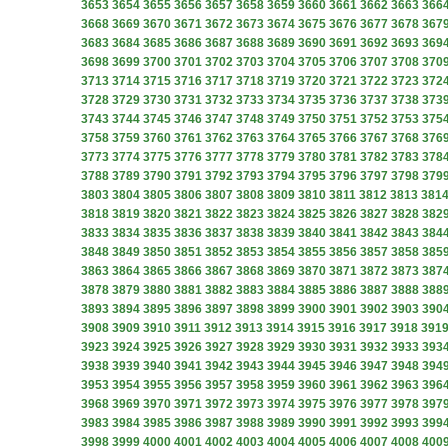
3653
3654
3655
3656
3657
3658
3659
3660
3661
3662
3663
366
3668
3669
3670
3671
3672
3673
3674
3675
3676
3677
3678
367
3683
3684
3685
3686
3687
3688
3689
3690
3691
3692
3693
369
3698
3699
3700
3701
3702
3703
3704
3705
3706
3707
3708
370
3713
3714
3715
3716
3717
3718
3719
3720
3721
3722
3723
372
3728
3729
3730
3731
3732
3733
3734
3735
3736
3737
3738
373
3743
3744
3745
3746
3747
3748
3749
3750
3751
3752
3753
375
3758
3759
3760
3761
3762
3763
3764
3765
3766
3767
3768
376
3773
3774
3775
3776
3777
3778
3779
3780
3781
3782
3783
378
3788
3789
3790
3791
3792
3793
3794
3795
3796
3797
3798
379
3803
3804
3805
3806
3807
3808
3809
3810
3811
3812
3813
381
3818
3819
3820
3821
3822
3823
3824
3825
3826
3827
3828
382
3833
3834
3835
3836
3837
3838
3839
3840
3841
3842
3843
384
3848
3849
3850
3851
3852
3853
3854
3855
3856
3857
3858
385
3863
3864
3865
3866
3867
3868
3869
3870
3871
3872
3873
387
3878
3879
3880
3881
3882
3883
3884
3885
3886
3887
3888
388
3893
3894
3895
3896
3897
3898
3899
3900
3901
3902
3903
390
3908
3909
3910
3911
3912
3913
3914
3915
3916
3917
3918
391
3923
3924
3925
3926
3927
3928
3929
3930
3931
3932
3933
393
3938
3939
3940
3941
3942
3943
3944
3945
3946
3947
3948
394
3953
3954
3955
3956
3957
3958
3959
3960
3961
3962
3963
396
3968
3969
3970
3971
3972
3973
3974
3975
3976
3977
3978
397
3983
3984
3985
3986
3987
3988
3989
3990
3991
3992
3993
399
3998
3999
4000
4001
4002
4003
4004
4005
4006
4007
4008
400