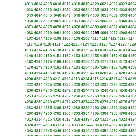
4013
4014
4015
4016
4017
4018
4019
4020
4021
4022
4023
402
4028
4029
4030
4031
4032
4033
4034
4035
4036
4037
4038
403
4043
4044
4045
4046
4047
4048
4049
4050
4051
4052
4053
405
4058
4059
4060
4061
4062
4063
4064
4065
4066
4067
4068
406
4073
4074
4075
4076
4077
4078
4079
4080
4081
4082
4083
408
4088
4089
4090
4091
4092
4093
4094
4095
4096
4097
4098
409
4103
4104
4105
4106
4107
4108
4109
4110
4111
4112
4113
4114
4118
4119
4120
4121
4122
4123
4124
4125
4126
4127
4128
4129
4133
4134
4135
4136
4137
4138
4139
4140
4141
4142
4143
414
4148
4149
4150
4151
4152
4153
4154
4155
4156
4157
4158
415
4163
4164
4165
4166
4167
4168
4169
4170
4171
4172
4173
417
4178
4179
4180
4181
4182
4183
4184
4185
4186
4187
4188
418
4193
4194
4195
4196
4197
4198
4199
4200
4201
4202
4203
420
4208
4209
4210
4211
4212
4213
4214
4215
4216
4217
4218
421
4223
4224
4225
4226
4227
4228
4229
4230
4231
4232
4233
423
4238
4239
4240
4241
4242
4243
4244
4245
4246
4247
4248
424
4253
4254
4255
4256
4257
4258
4259
4260
4261
4262
4263
426
4268
4269
4270
4271
4272
4273
4274
4275
4276
4277
4278
427
4283
4284
4285
4286
4287
4288
4289
4290
4291
4292
4293
429
4298
4299
4300
4301
4302
4303
4304
4305
4306
4307
4308
430
4313
4314
4315
4316
4317
4318
4319
4320
4321
4322
4323
432
4328
4329
4330
4331
4332
4333
4334
4335
4336
4337
4338
433
4343
4344
4345
4346
4347
4348
4349
4350
4351
4352
4353
435