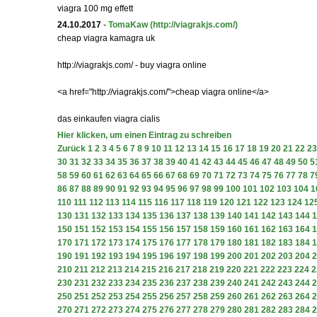
viagra 100 mg effett
24.10.2017
-
TomaKaw
(http://viagrakjs.com/)
cheap viagra kamagra uk
http://viagrakjs.com/ - buy viagra online
<a href="http://viagrakjs.com/">cheap viagra online</a>
das einkaufen viagra cialis
Hier klicken, um einen Eintrag zu schreiben
Zurück
1
2
3
4
5
6
7
8
9
10
11
12
13
14
15
16
17
18
19
20
21
22
23
30
31
32
33
34
35
36
37
38
39
40
41
42
43
44
45
46
47
48
49
50
5
58
59
60
61
62
63
64
65
66
67
68
69
70
71
72
73
74
75
76
77
78
7
86
87
88
89
90
91
92
93
94
95
96
97
98
99
100
101
102
103
104
1
110
111
112
113
114
115
116
117
118
119
120
121
122
123
124
12
130
131
132
133
134
135
136
137
138
139
140
141
142
143
144
1
150
151
152
153
154
155
156
157
158
159
160
161
162
163
164
1
170
171
172
173
174
175
176
177
178
179
180
181
182
183
184
1
190
191
192
193
194
195
196
197
198
199
200
201
202
203
204
2
210
211
212
213
214
215
216
217
218
219
220
221
222
223
224
2
230
231
232
233
234
235
236
237
238
239
240
241
242
243
244
2
250
251
252
253
254
255
256
257
258
259
260
261
262
263
264
2
270
271
272
273
274
275
276
277
278
279
280
281
282
283
284
2