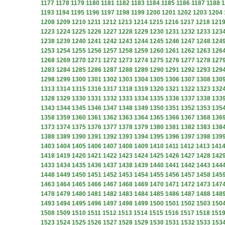
1177
1178
1179
1180
1181
1182
1183
1184
1185
1186
1187
1188
1
1193
1194
1195
1196
1197
1198
1199
1200
1201
1202
1203
1204
1208
1209
1210
1211
1212
1213
1214
1215
1216
1217
1218
121
1223
1224
1225
1226
1227
1228
1229
1230
1231
1232
1233
123
1238
1239
1240
1241
1242
1243
1244
1245
1246
1247
1248
124
1253
1254
1255
1256
1257
1258
1259
1260
1261
1262
1263
126
1268
1269
1270
1271
1272
1273
1274
1275
1276
1277
1278
127
1283
1284
1285
1286
1287
1288
1289
1290
1291
1292
1293
129
1298
1299
1300
1301
1302
1303
1304
1305
1306
1307
1308
130
1313
1314
1315
1316
1317
1318
1319
1320
1321
1322
1323
132
1328
1329
1330
1331
1332
1333
1334
1335
1336
1337
1338
133
1343
1344
1345
1346
1347
1348
1349
1350
1351
1352
1353
135
1358
1359
1360
1361
1362
1363
1364
1365
1366
1367
1368
136
1373
1374
1375
1376
1377
1378
1379
1380
1381
1382
1383
138
1388
1389
1390
1391
1392
1393
1394
1395
1396
1397
1398
139
1403
1404
1405
1406
1407
1408
1409
1410
1411
1412
1413
141
1418
1419
1420
1421
1422
1423
1424
1425
1426
1427
1428
142
1433
1434
1435
1436
1437
1438
1439
1440
1441
1442
1443
144
1448
1449
1450
1451
1452
1453
1454
1455
1456
1457
1458
145
1463
1464
1465
1466
1467
1468
1469
1470
1471
1472
1473
147
1478
1479
1480
1481
1482
1483
1484
1485
1486
1487
1488
148
1493
1494
1495
1496
1497
1498
1499
1500
1501
1502
1503
150
1508
1509
1510
1511
1512
1513
1514
1515
1516
1517
1518
151
1523
1524
1525
1526
1527
1528
1529
1530
1531
1532
1533
153