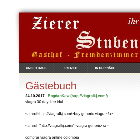
UNSER HAUS
FREIZEIT
IN DER NÄHE
Gästebuch
24.10.2017
-
BogdanKaw
(http://viagralkj.com/)
viagra 30 day free trial
<a href=http://viagralkj.com/>buy generic viagra</a>
<a href="http://viagralkj.com/">viagra generic</a>
comprar viagra online colombia