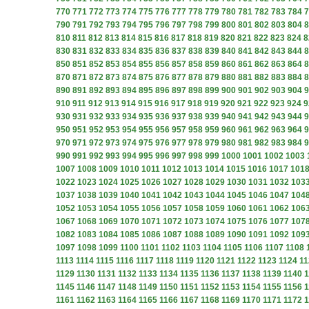
770
771
772
773
774
775
776
777
778
779
780
781
782
783
784
7
790
791
792
793
794
795
796
797
798
799
800
801
802
803
804
8
810
811
812
813
814
815
816
817
818
819
820
821
822
823
824
8
830
831
832
833
834
835
836
837
838
839
840
841
842
843
844
8
850
851
852
853
854
855
856
857
858
859
860
861
862
863
864
8
870
871
872
873
874
875
876
877
878
879
880
881
882
883
884
8
890
891
892
893
894
895
896
897
898
899
900
901
902
903
904
9
910
911
912
913
914
915
916
917
918
919
920
921
922
923
924
9
930
931
932
933
934
935
936
937
938
939
940
941
942
943
944
9
950
951
952
953
954
955
956
957
958
959
960
961
962
963
964
9
970
971
972
973
974
975
976
977
978
979
980
981
982
983
984
9
990
991
992
993
994
995
996
997
998
999
1000
1001
1002
1003
1007
1008
1009
1010
1011
1012
1013
1014
1015
1016
1017
101
1022
1023
1024
1025
1026
1027
1028
1029
1030
1031
1032
103
1037
1038
1039
1040
1041
1042
1043
1044
1045
1046
1047
104
1052
1053
1054
1055
1056
1057
1058
1059
1060
1061
1062
106
1067
1068
1069
1070
1071
1072
1073
1074
1075
1076
1077
107
1082
1083
1084
1085
1086
1087
1088
1089
1090
1091
1092
109
1097
1098
1099
1100
1101
1102
1103
1104
1105
1106
1107
1108
1113
1114
1115
1116
1117
1118
1119
1120
1121
1122
1123
1124
11
1129
1130
1131
1132
1133
1134
1135
1136
1137
1138
1139
1140
1
1145
1146
1147
1148
1149
1150
1151
1152
1153
1154
1155
1156
1
1161
1162
1163
1164
1165
1166
1167
1168
1169
1170
1171
1172
1