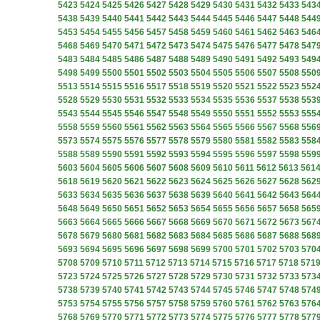
5423
5424
5425
5426
5427
5428
5429
5430
5431
5432
5433
543
5438
5439
5440
5441
5442
5443
5444
5445
5446
5447
5448
544
5453
5454
5455
5456
5457
5458
5459
5460
5461
5462
5463
546
5468
5469
5470
5471
5472
5473
5474
5475
5476
5477
5478
547
5483
5484
5485
5486
5487
5488
5489
5490
5491
5492
5493
549
5498
5499
5500
5501
5502
5503
5504
5505
5506
5507
5508
550
5513
5514
5515
5516
5517
5518
5519
5520
5521
5522
5523
552
5528
5529
5530
5531
5532
5533
5534
5535
5536
5537
5538
553
5543
5544
5545
5546
5547
5548
5549
5550
5551
5552
5553
555
5558
5559
5560
5561
5562
5563
5564
5565
5566
5567
5568
556
5573
5574
5575
5576
5577
5578
5579
5580
5581
5582
5583
558
5588
5589
5590
5591
5592
5593
5594
5595
5596
5597
5598
559
5603
5604
5605
5606
5607
5608
5609
5610
5611
5612
5613
561
5618
5619
5620
5621
5622
5623
5624
5625
5626
5627
5628
562
5633
5634
5635
5636
5637
5638
5639
5640
5641
5642
5643
564
5648
5649
5650
5651
5652
5653
5654
5655
5656
5657
5658
565
5663
5664
5665
5666
5667
5668
5669
5670
5671
5672
5673
567
5678
5679
5680
5681
5682
5683
5684
5685
5686
5687
5688
568
5693
5694
5695
5696
5697
5698
5699
5700
5701
5702
5703
570
5708
5709
5710
5711
5712
5713
5714
5715
5716
5717
5718
571
5723
5724
5725
5726
5727
5728
5729
5730
5731
5732
5733
573
5738
5739
5740
5741
5742
5743
5744
5745
5746
5747
5748
574
5753
5754
5755
5756
5757
5758
5759
5760
5761
5762
5763
576
5768
5769
5770
5771
5772
5773
5774
5775
5776
5777
5778
577