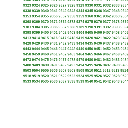
9308
9309
9310
9311
9312
9313
9314
9315
9316
9317
9318
931
9323
9324
9325
9326
9327
9328
9329
9330
9331
9332
9333
933
9338
9339
9340
9341
9342
9343
9344
9345
9346
9347
9348
934
9353
9354
9355
9356
9357
9358
9359
9360
9361
9362
9363
936
9368
9369
9370
9371
9372
9373
9374
9375
9376
9377
9378
937
9383
9384
9385
9386
9387
9388
9389
9390
9391
9392
9393
939
9398
9399
9400
9401
9402
9403
9404
9405
9406
9407
9408
940
9413
9414
9415
9416
9417
9418
9419
9420
9421
9422
9423
942
9428
9429
9430
9431
9432
9433
9434
9435
9436
9437
9438
943
9443
9444
9445
9446
9447
9448
9449
9450
9451
9452
9453
945
9458
9459
9460
9461
9462
9463
9464
9465
9466
9467
9468
946
9473
9474
9475
9476
9477
9478
9479
9480
9481
9482
9483
948
9488
9489
9490
9491
9492
9493
9494
9495
9496
9497
9498
949
9503
9504
9505
9506
9507
9508
9509
9510
9511
9512
9513
951
9518
9519
9520
9521
9522
9523
9524
9525
9526
9527
9528
952
9533
9534
9535
9536
9537
9538
9539
9540
9541
9542
9543
954