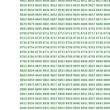
8603
8604
8605
8606
8607
8608
8609
8610
8611
8612
8613
861
8618
8619
8620
8621
8622
8623
8624
8625
8626
8627
8628
862
8633
8634
8635
8636
8637
8638
8639
8640
8641
8642
8643
864
8648
8649
8650
8651
8652
8653
8654
8655
8656
8657
8658
865
8663
8664
8665
8666
8667
8668
8669
8670
8671
8672
8673
867
8678
8679
8680
8681
8682
8683
8684
8685
8686
8687
8688
868
8693
8694
8695
8696
8697
8698
8699
8700
8701
8702
8703
870
8708
8709
8710
8711
8712
8713
8714
8715
8716
8717
8718
871
8723
8724
8725
8726
8727
8728
8729
8730
8731
8732
8733
873
8738
8739
8740
8741
8742
8743
8744
8745
8746
8747
8748
874
8753
8754
8755
8756
8757
8758
8759
8760
8761
8762
8763
876
8768
8769
8770
8771
8772
8773
8774
8775
8776
8777
8778
877
8783
8784
8785
8786
8787
8788
8789
8790
8791
8792
8793
879
8798
8799
8800
8801
8802
8803
8804
8805
8806
8807
8808
880
8813
8814
8815
8816
8817
8818
8819
8820
8821
8822
8823
882
8828
8829
8830
8831
8832
8833
8834
8835
8836
8837
8838
883
8843
8844
8845
8846
8847
8848
8849
8850
8851
8852
8853
885
8858
8859
8860
8861
8862
8863
8864
8865
8866
8867
8868
886
8873
8874
8875
8876
8877
8878
8879
8880
8881
8882
8883
888
8888
8889
8890
8891
8892
8893
8894
8895
8896
8897
8898
889
8903
8904
8905
8906
8907
8908
8909
8910
8911
8912
8913
891
8918
8919
8920
8921
8922
8923
8924
8925
8926
8927
8928
892
8933
8934
8935
8936
8937
8938
8939
8940
8941
8942
8943
894
8948
8949
8950
8951
8952
8953
8954
8955
8956
8957
8958
895