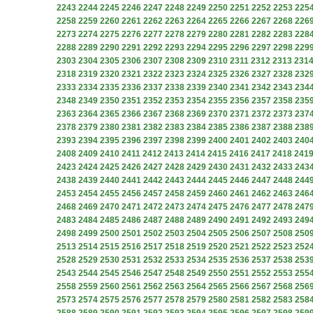
2243
2244
2245
2246
2247
2248
2249
2250
2251
2252
2253
225
2258
2259
2260
2261
2262
2263
2264
2265
2266
2267
2268
226
2273
2274
2275
2276
2277
2278
2279
2280
2281
2282
2283
228
2288
2289
2290
2291
2292
2293
2294
2295
2296
2297
2298
229
2303
2304
2305
2306
2307
2308
2309
2310
2311
2312
2313
231
2318
2319
2320
2321
2322
2323
2324
2325
2326
2327
2328
232
2333
2334
2335
2336
2337
2338
2339
2340
2341
2342
2343
234
2348
2349
2350
2351
2352
2353
2354
2355
2356
2357
2358
235
2363
2364
2365
2366
2367
2368
2369
2370
2371
2372
2373
237
2378
2379
2380
2381
2382
2383
2384
2385
2386
2387
2388
238
2393
2394
2395
2396
2397
2398
2399
2400
2401
2402
2403
240
2408
2409
2410
2411
2412
2413
2414
2415
2416
2417
2418
241
2423
2424
2425
2426
2427
2428
2429
2430
2431
2432
2433
243
2438
2439
2440
2441
2442
2443
2444
2445
2446
2447
2448
244
2453
2454
2455
2456
2457
2458
2459
2460
2461
2462
2463
246
2468
2469
2470
2471
2472
2473
2474
2475
2476
2477
2478
247
2483
2484
2485
2486
2487
2488
2489
2490
2491
2492
2493
249
2498
2499
2500
2501
2502
2503
2504
2505
2506
2507
2508
250
2513
2514
2515
2516
2517
2518
2519
2520
2521
2522
2523
252
2528
2529
2530
2531
2532
2533
2534
2535
2536
2537
2538
253
2543
2544
2545
2546
2547
2548
2549
2550
2551
2552
2553
255
2558
2559
2560
2561
2562
2563
2564
2565
2566
2567
2568
256
2573
2574
2575
2576
2577
2578
2579
2580
2581
2582
2583
258