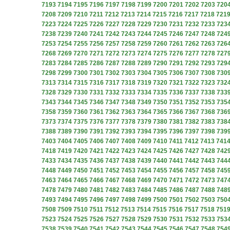
7193
7194
7195
7196
7197
7198
7199
7200
7201
7202
7203
720
7208
7209
7210
7211
7212
7213
7214
7215
7216
7217
7218
721
7223
7224
7225
7226
7227
7228
7229
7230
7231
7232
7233
723
7238
7239
7240
7241
7242
7243
7244
7245
7246
7247
7248
724
7253
7254
7255
7256
7257
7258
7259
7260
7261
7262
7263
726
7268
7269
7270
7271
7272
7273
7274
7275
7276
7277
7278
727
7283
7284
7285
7286
7287
7288
7289
7290
7291
7292
7293
729
7298
7299
7300
7301
7302
7303
7304
7305
7306
7307
7308
730
7313
7314
7315
7316
7317
7318
7319
7320
7321
7322
7323
732
7328
7329
7330
7331
7332
7333
7334
7335
7336
7337
7338
733
7343
7344
7345
7346
7347
7348
7349
7350
7351
7352
7353
735
7358
7359
7360
7361
7362
7363
7364
7365
7366
7367
7368
736
7373
7374
7375
7376
7377
7378
7379
7380
7381
7382
7383
738
7388
7389
7390
7391
7392
7393
7394
7395
7396
7397
7398
739
7403
7404
7405
7406
7407
7408
7409
7410
7411
7412
7413
741
7418
7419
7420
7421
7422
7423
7424
7425
7426
7427
7428
742
7433
7434
7435
7436
7437
7438
7439
7440
7441
7442
7443
744
7448
7449
7450
7451
7452
7453
7454
7455
7456
7457
7458
745
7463
7464
7465
7466
7467
7468
7469
7470
7471
7472
7473
747
7478
7479
7480
7481
7482
7483
7484
7485
7486
7487
7488
748
7493
7494
7495
7496
7497
7498
7499
7500
7501
7502
7503
750
7508
7509
7510
7511
7512
7513
7514
7515
7516
7517
7518
751
7523
7524
7525
7526
7527
7528
7529
7530
7531
7532
7533
753
7538
7539
7540
7541
7542
7543
7544
7545
7546
7547
7548
754