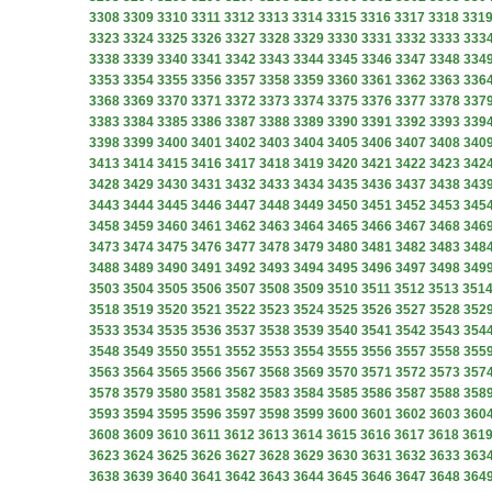
3308
3309
3310
3311
3312
3313
3314
3315
3316
3317
3318
331
3323
3324
3325
3326
3327
3328
3329
3330
3331
3332
3333
333
3338
3339
3340
3341
3342
3343
3344
3345
3346
3347
3348
334
3353
3354
3355
3356
3357
3358
3359
3360
3361
3362
3363
336
3368
3369
3370
3371
3372
3373
3374
3375
3376
3377
3378
337
3383
3384
3385
3386
3387
3388
3389
3390
3391
3392
3393
339
3398
3399
3400
3401
3402
3403
3404
3405
3406
3407
3408
340
3413
3414
3415
3416
3417
3418
3419
3420
3421
3422
3423
342
3428
3429
3430
3431
3432
3433
3434
3435
3436
3437
3438
343
3443
3444
3445
3446
3447
3448
3449
3450
3451
3452
3453
345
3458
3459
3460
3461
3462
3463
3464
3465
3466
3467
3468
346
3473
3474
3475
3476
3477
3478
3479
3480
3481
3482
3483
348
3488
3489
3490
3491
3492
3493
3494
3495
3496
3497
3498
349
3503
3504
3505
3506
3507
3508
3509
3510
3511
3512
3513
351
3518
3519
3520
3521
3522
3523
3524
3525
3526
3527
3528
352
3533
3534
3535
3536
3537
3538
3539
3540
3541
3542
3543
354
3548
3549
3550
3551
3552
3553
3554
3555
3556
3557
3558
355
3563
3564
3565
3566
3567
3568
3569
3570
3571
3572
3573
357
3578
3579
3580
3581
3582
3583
3584
3585
3586
3587
3588
358
3593
3594
3595
3596
3597
3598
3599
3600
3601
3602
3603
360
3608
3609
3610
3611
3612
3613
3614
3615
3616
3617
3618
361
3623
3624
3625
3626
3627
3628
3629
3630
3631
3632
3633
363
3638
3639
3640
3641
3642
3643
3644
3645
3646
3647
3648
364