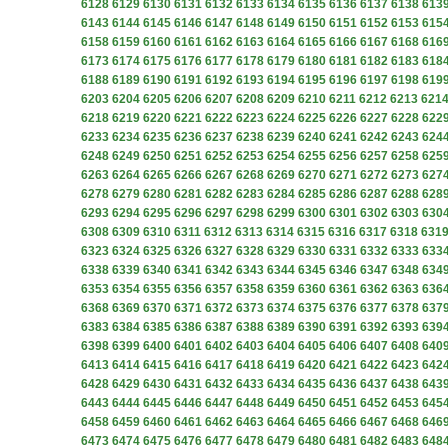
6128
6129
6130
6131
6132
6133
6134
6135
6136
6137
6138
613
6143
6144
6145
6146
6147
6148
6149
6150
6151
6152
6153
615
6158
6159
6160
6161
6162
6163
6164
6165
6166
6167
6168
616
6173
6174
6175
6176
6177
6178
6179
6180
6181
6182
6183
618
6188
6189
6190
6191
6192
6193
6194
6195
6196
6197
6198
619
6203
6204
6205
6206
6207
6208
6209
6210
6211
6212
6213
621
6218
6219
6220
6221
6222
6223
6224
6225
6226
6227
6228
622
6233
6234
6235
6236
6237
6238
6239
6240
6241
6242
6243
624
6248
6249
6250
6251
6252
6253
6254
6255
6256
6257
6258
625
6263
6264
6265
6266
6267
6268
6269
6270
6271
6272
6273
627
6278
6279
6280
6281
6282
6283
6284
6285
6286
6287
6288
628
6293
6294
6295
6296
6297
6298
6299
6300
6301
6302
6303
630
6308
6309
6310
6311
6312
6313
6314
6315
6316
6317
6318
631
6323
6324
6325
6326
6327
6328
6329
6330
6331
6332
6333
633
6338
6339
6340
6341
6342
6343
6344
6345
6346
6347
6348
634
6353
6354
6355
6356
6357
6358
6359
6360
6361
6362
6363
636
6368
6369
6370
6371
6372
6373
6374
6375
6376
6377
6378
637
6383
6384
6385
6386
6387
6388
6389
6390
6391
6392
6393
639
6398
6399
6400
6401
6402
6403
6404
6405
6406
6407
6408
640
6413
6414
6415
6416
6417
6418
6419
6420
6421
6422
6423
642
6428
6429
6430
6431
6432
6433
6434
6435
6436
6437
6438
643
6443
6444
6445
6446
6447
6448
6449
6450
6451
6452
6453
645
6458
6459
6460
6461
6462
6463
6464
6465
6466
6467
6468
646
6473
6474
6475
6476
6477
6478
6479
6480
6481
6482
6483
648