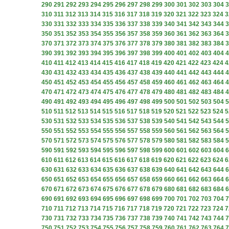
290
291
292
293
294
295
296
297
298
299
300
301
302
303
304
3
310
311
312
313
314
315
316
317
318
319
320
321
322
323
324
3
330
331
332
333
334
335
336
337
338
339
340
341
342
343
344
3
350
351
352
353
354
355
356
357
358
359
360
361
362
363
364
3
370
371
372
373
374
375
376
377
378
379
380
381
382
383
384
3
390
391
392
393
394
395
396
397
398
399
400
401
402
403
404
4
410
411
412
413
414
415
416
417
418
419
420
421
422
423
424
4
430
431
432
433
434
435
436
437
438
439
440
441
442
443
444
4
450
451
452
453
454
455
456
457
458
459
460
461
462
463
464
4
470
471
472
473
474
475
476
477
478
479
480
481
482
483
484
4
490
491
492
493
494
495
496
497
498
499
500
501
502
503
504
5
510
511
512
513
514
515
516
517
518
519
520
521
522
523
524
5
530
531
532
533
534
535
536
537
538
539
540
541
542
543
544
5
550
551
552
553
554
555
556
557
558
559
560
561
562
563
564
5
570
571
572
573
574
575
576
577
578
579
580
581
582
583
584
5
590
591
592
593
594
595
596
597
598
599
600
601
602
603
604
6
610
611
612
613
614
615
616
617
618
619
620
621
622
623
624
6
630
631
632
633
634
635
636
637
638
639
640
641
642
643
644
6
650
651
652
653
654
655
656
657
658
659
660
661
662
663
664
6
670
671
672
673
674
675
676
677
678
679
680
681
682
683
684
6
690
691
692
693
694
695
696
697
698
699
700
701
702
703
704
7
710
711
712
713
714
715
716
717
718
719
720
721
722
723
724
7
730
731
732
733
734
735
736
737
738
739
740
741
742
743
744
7
750
751
752
753
754
755
756
757
758
759
760
761
762
763
764
7