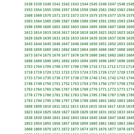
1538
1539
1540
1541
1542
1543
1544
1545
1546
1547
1548
154
1553
1554
1555
1556
1557
1558
1559
1560
1561
1562
1563
156
1568
1569
1570
1571
1572
1573
1574
1575
1576
1577
1578
157
1583
1584
1585
1586
1587
1588
1589
1590
1591
1592
1593
159
1598
1599
1600
1601
1602
1603
1604
1605
1606
1607
1608
160
1613
1614
1615
1616
1617
1618
1619
1620
1621
1622
1623
162
1628
1629
1630
1631
1632
1633
1634
1635
1636
1637
1638
163
1643
1644
1645
1646
1647
1648
1649
1650
1651
1652
1653
165
1658
1659
1660
1661
1662
1663
1664
1665
1666
1667
1668
166
1673
1674
1675
1676
1677
1678
1679
1680
1681
1682
1683
168
1688
1689
1690
1691
1692
1693
1694
1695
1696
1697
1698
169
1703
1704
1705
1706
1707
1708
1709
1710
1711
1712
1713
171
1718
1719
1720
1721
1722
1723
1724
1725
1726
1727
1728
172
1733
1734
1735
1736
1737
1738
1739
1740
1741
1742
1743
174
1748
1749
1750
1751
1752
1753
1754
1755
1756
1757
1758
175
1763
1764
1765
1766
1767
1768
1769
1770
1771
1772
1773
177
1778
1779
1780
1781
1782
1783
1784
1785
1786
1787
1788
178
1793
1794
1795
1796
1797
1798
1799
1800
1801
1802
1803
180
1808
1809
1810
1811
1812
1813
1814
1815
1816
1817
1818
181
1823
1824
1825
1826
1827
1828
1829
1830
1831
1832
1833
183
1838
1839
1840
1841
1842
1843
1844
1845
1846
1847
1848
184
1853
1854
1855
1856
1857
1858
1859
1860
1861
1862
1863
186
1868
1869
1870
1871
1872
1873
1874
1875
1876
1877
1878
187