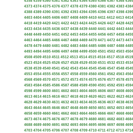
4358
4359
4360
4361
4362
4363
4364
4365
4366
4367
4368
436
4373
4374
4375
4376
4377
4378
4379
4380
4381
4382
4383
438
4388
4389
4390
4391
4392
4393
4394
4395
4396
4397
4398
439
4403
4404
4405
4406
4407
4408
4409
4410
4411
4412
4413
441
4418
4419
4420
4421
4422
4423
4424
4425
4426
4427
4428
442
4433
4434
4435
4436
4437
4438
4439
4440
4441
4442
4443
444
4448
4449
4450
4451
4452
4453
4454
4455
4456
4457
4458
445
4463
4464
4465
4466
4467
4468
4469
4470
4471
4472
4473
447
4478
4479
4480
4481
4482
4483
4484
4485
4486
4487
4488
448
4493
4494
4495
4496
4497
4498
4499
4500
4501
4502
4503
450
4508
4509
4510
4511
4512
4513
4514
4515
4516
4517
4518
451
4523
4524
4525
4526
4527
4528
4529
4530
4531
4532
4533
453
4538
4539
4540
4541
4542
4543
4544
4545
4546
4547
4548
454
4553
4554
4555
4556
4557
4558
4559
4560
4561
4562
4563
456
4568
4569
4570
4571
4572
4573
4574
4575
4576
4577
4578
457
4583
4584
4585
4586
4587
4588
4589
4590
4591
4592
4593
459
4598
4599
4600
4601
4602
4603
4604
4605
4606
4607
4608
460
4613
4614
4615
4616
4617
4618
4619
4620
4621
4622
4623
462
4628
4629
4630
4631
4632
4633
4634
4635
4636
4637
4638
463
4643
4644
4645
4646
4647
4648
4649
4650
4651
4652
4653
465
4658
4659
4660
4661
4662
4663
4664
4665
4666
4667
4668
466
4673
4674
4675
4676
4677
4678
4679
4680
4681
4682
4683
468
4688
4689
4690
4691
4692
4693
4694
4695
4696
4697
4698
469
4703
4704
4705
4706
4707
4708
4709
4710
4711
4712
4713
471