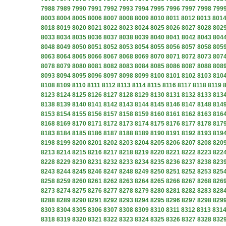
7988
7989
7990
7991
7992
7993
7994
7995
7996
7997
7998
799
8003
8004
8005
8006
8007
8008
8009
8010
8011
8012
8013
801
8018
8019
8020
8021
8022
8023
8024
8025
8026
8027
8028
802
8033
8034
8035
8036
8037
8038
8039
8040
8041
8042
8043
804
8048
8049
8050
8051
8052
8053
8054
8055
8056
8057
8058
805
8063
8064
8065
8066
8067
8068
8069
8070
8071
8072
8073
807
8078
8079
8080
8081
8082
8083
8084
8085
8086
8087
8088
808
8093
8094
8095
8096
8097
8098
8099
8100
8101
8102
8103
810
8108
8109
8110
8111
8112
8113
8114
8115
8116
8117
8118
8119
8123
8124
8125
8126
8127
8128
8129
8130
8131
8132
8133
813
8138
8139
8140
8141
8142
8143
8144
8145
8146
8147
8148
814
8153
8154
8155
8156
8157
8158
8159
8160
8161
8162
8163
816
8168
8169
8170
8171
8172
8173
8174
8175
8176
8177
8178
817
8183
8184
8185
8186
8187
8188
8189
8190
8191
8192
8193
819
8198
8199
8200
8201
8202
8203
8204
8205
8206
8207
8208
820
8213
8214
8215
8216
8217
8218
8219
8220
8221
8222
8223
822
8228
8229
8230
8231
8232
8233
8234
8235
8236
8237
8238
823
8243
8244
8245
8246
8247
8248
8249
8250
8251
8252
8253
825
8258
8259
8260
8261
8262
8263
8264
8265
8266
8267
8268
826
8273
8274
8275
8276
8277
8278
8279
8280
8281
8282
8283
828
8288
8289
8290
8291
8292
8293
8294
8295
8296
8297
8298
829
8303
8304
8305
8306
8307
8308
8309
8310
8311
8312
8313
831
8318
8319
8320
8321
8322
8323
8324
8325
8326
8327
8328
832