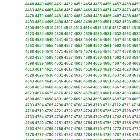
4448
4449
4450
4451
4452
4453
4454
4455
4456
4457
4458
445
4463
4464
4465
4466
4467
4468
4469
4470
4471
4472
4473
447
4478
4479
4480
4481
4482
4483
4484
4485
4486
4487
4488
448
4493
4494
4495
4496
4497
4498
4499
4500
4501
4502
4503
450
4508
4509
4510
4511
4512
4513
4514
4515
4516
4517
4518
451
4523
4524
4525
4526
4527
4528
4529
4530
4531
4532
4533
453
4538
4539
4540
4541
4542
4543
4544
4545
4546
4547
4548
454
4553
4554
4555
4556
4557
4558
4559
4560
4561
4562
4563
456
4568
4569
4570
4571
4572
4573
4574
4575
4576
4577
4578
457
4583
4584
4585
4586
4587
4588
4589
4590
4591
4592
4593
459
4598
4599
4600
4601
4602
4603
4604
4605
4606
4607
4608
460
4613
4614
4615
4616
4617
4618
4619
4620
4621
4622
4623
462
4628
4629
4630
4631
4632
4633
4634
4635
4636
4637
4638
463
4643
4644
4645
4646
4647
4648
4649
4650
4651
4652
4653
465
4658
4659
4660
4661
4662
4663
4664
4665
4666
4667
4668
466
4673
4674
4675
4676
4677
4678
4679
4680
4681
4682
4683
468
4688
4689
4690
4691
4692
4693
4694
4695
4696
4697
4698
469
4703
4704
4705
4706
4707
4708
4709
4710
4711
4712
4713
471
4718
4719
4720
4721
4722
4723
4724
4725
4726
4727
4728
472
4733
4734
4735
4736
4737
4738
4739
4740
4741
4742
4743
474
4748
4749
4750
4751
4752
4753
4754
4755
4756
4757
4758
475
4763
4764
4765
4766
4767
4768
4769
4770
4771
4772
4773
477
4778
4779
4780
4781
4782
4783
4784
4785
4786
4787
4788
478