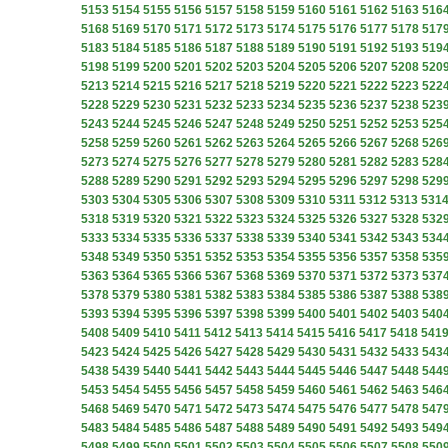
5153
5154
5155
5156
5157
5158
5159
5160
5161
5162
5163
516
5168
5169
5170
5171
5172
5173
5174
5175
5176
5177
5178
517
5183
5184
5185
5186
5187
5188
5189
5190
5191
5192
5193
519
5198
5199
5200
5201
5202
5203
5204
5205
5206
5207
5208
520
5213
5214
5215
5216
5217
5218
5219
5220
5221
5222
5223
522
5228
5229
5230
5231
5232
5233
5234
5235
5236
5237
5238
523
5243
5244
5245
5246
5247
5248
5249
5250
5251
5252
5253
525
5258
5259
5260
5261
5262
5263
5264
5265
5266
5267
5268
526
5273
5274
5275
5276
5277
5278
5279
5280
5281
5282
5283
528
5288
5289
5290
5291
5292
5293
5294
5295
5296
5297
5298
529
5303
5304
5305
5306
5307
5308
5309
5310
5311
5312
5313
531
5318
5319
5320
5321
5322
5323
5324
5325
5326
5327
5328
532
5333
5334
5335
5336
5337
5338
5339
5340
5341
5342
5343
534
5348
5349
5350
5351
5352
5353
5354
5355
5356
5357
5358
535
5363
5364
5365
5366
5367
5368
5369
5370
5371
5372
5373
537
5378
5379
5380
5381
5382
5383
5384
5385
5386
5387
5388
538
5393
5394
5395
5396
5397
5398
5399
5400
5401
5402
5403
540
5408
5409
5410
5411
5412
5413
5414
5415
5416
5417
5418
541
5423
5424
5425
5426
5427
5428
5429
5430
5431
5432
5433
543
5438
5439
5440
5441
5442
5443
5444
5445
5446
5447
5448
544
5453
5454
5455
5456
5457
5458
5459
5460
5461
5462
5463
546
5468
5469
5470
5471
5472
5473
5474
5475
5476
5477
5478
547
5483
5484
5485
5486
5487
5488
5489
5490
5491
5492
5493
549
5498
5499
5500
5501
5502
5503
5504
5505
5506
5507
5508
550