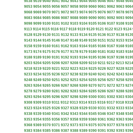
9038
9039
9040
9041
9042
9043
9044
9045
9046
9047
9048
904
9053
9054
9055
9056
9057
9058
9059
9060
9061
9062
9063
906
9068
9069
9070
9071
9072
9073
9074
9075
9076
9077
9078
907
9083
9084
9085
9086
9087
9088
9089
9090
9091
9092
9093
909
9098
9099
9100
9101
9102
9103
9104
9105
9106
9107
9108
910
9113
9114
9115
9116
9117
9118
9119
9120
9121
9122
9123
9124
9128
9129
9130
9131
9132
9133
9134
9135
9136
9137
9138
913
9143
9144
9145
9146
9147
9148
9149
9150
9151
9152
9153
915
9158
9159
9160
9161
9162
9163
9164
9165
9166
9167
9168
916
9173
9174
9175
9176
9177
9178
9179
9180
9181
9182
9183
918
9188
9189
9190
9191
9192
9193
9194
9195
9196
9197
9198
919
9203
9204
9205
9206
9207
9208
9209
9210
9211
9212
9213
921
9218
9219
9220
9221
9222
9223
9224
9225
9226
9227
9228
922
9233
9234
9235
9236
9237
9238
9239
9240
9241
9242
9243
924
9248
9249
9250
9251
9252
9253
9254
9255
9256
9257
9258
925
9263
9264
9265
9266
9267
9268
9269
9270
9271
9272
9273
927
9278
9279
9280
9281
9282
9283
9284
9285
9286
9287
9288
928
9293
9294
9295
9296
9297
9298
9299
9300
9301
9302
9303
930
9308
9309
9310
9311
9312
9313
9314
9315
9316
9317
9318
931
9323
9324
9325
9326
9327
9328
9329
9330
9331
9332
9333
933
9338
9339
9340
9341
9342
9343
9344
9345
9346
9347
9348
934
9353
9354
9355
9356
9357
9358
9359
9360
9361
9362
9363
936
9368
9369
9370
9371
9372
9373
9374
9375
9376
9377
9378
937
9383
9384
9385
9386
9387
9388
9389
9390
9391
9392
9393
939