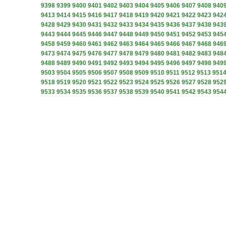
9398
9399
9400
9401
9402
9403
9404
9405
9406
9407
9408
940
9413
9414
9415
9416
9417
9418
9419
9420
9421
9422
9423
942
9428
9429
9430
9431
9432
9433
9434
9435
9436
9437
9438
943
9443
9444
9445
9446
9447
9448
9449
9450
9451
9452
9453
945
9458
9459
9460
9461
9462
9463
9464
9465
9466
9467
9468
946
9473
9474
9475
9476
9477
9478
9479
9480
9481
9482
9483
948
9488
9489
9490
9491
9492
9493
9494
9495
9496
9497
9498
949
9503
9504
9505
9506
9507
9508
9509
9510
9511
9512
9513
951
9518
9519
9520
9521
9522
9523
9524
9525
9526
9527
9528
952
9533
9534
9535
9536
9537
9538
9539
9540
9541
9542
9543
954