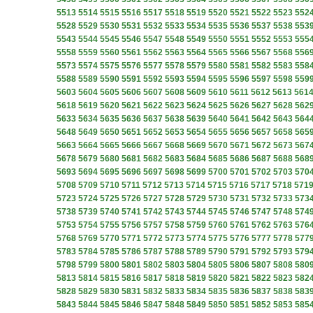
5513
5514
5515
5516
5517
5518
5519
5520
5521
5522
5523
552
5528
5529
5530
5531
5532
5533
5534
5535
5536
5537
5538
553
5543
5544
5545
5546
5547
5548
5549
5550
5551
5552
5553
555
5558
5559
5560
5561
5562
5563
5564
5565
5566
5567
5568
556
5573
5574
5575
5576
5577
5578
5579
5580
5581
5582
5583
558
5588
5589
5590
5591
5592
5593
5594
5595
5596
5597
5598
559
5603
5604
5605
5606
5607
5608
5609
5610
5611
5612
5613
561
5618
5619
5620
5621
5622
5623
5624
5625
5626
5627
5628
562
5633
5634
5635
5636
5637
5638
5639
5640
5641
5642
5643
564
5648
5649
5650
5651
5652
5653
5654
5655
5656
5657
5658
565
5663
5664
5665
5666
5667
5668
5669
5670
5671
5672
5673
567
5678
5679
5680
5681
5682
5683
5684
5685
5686
5687
5688
568
5693
5694
5695
5696
5697
5698
5699
5700
5701
5702
5703
570
5708
5709
5710
5711
5712
5713
5714
5715
5716
5717
5718
571
5723
5724
5725
5726
5727
5728
5729
5730
5731
5732
5733
573
5738
5739
5740
5741
5742
5743
5744
5745
5746
5747
5748
574
5753
5754
5755
5756
5757
5758
5759
5760
5761
5762
5763
576
5768
5769
5770
5771
5772
5773
5774
5775
5776
5777
5778
577
5783
5784
5785
5786
5787
5788
5789
5790
5791
5792
5793
579
5798
5799
5800
5801
5802
5803
5804
5805
5806
5807
5808
580
5813
5814
5815
5816
5817
5818
5819
5820
5821
5822
5823
582
5828
5829
5830
5831
5832
5833
5834
5835
5836
5837
5838
583
5843
5844
5845
5846
5847
5848
5849
5850
5851
5852
5853
585