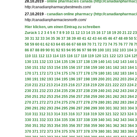
28.10.2019
-
online pharmacies canada
(http://canadianpharma
http://canadianpharmacybestmeds.com/
27.10.2019
-
canadian online pharmacy
(http://canadianpharmac
http://canadianpharmaciesnorth.com/
Hier klicken, um einen Eintrag zu schreiben
Zurück
1
2
3
4
5
6
7
8
9
10
11
12
13
14
15
16
17
18
19
20
21
22
23
30
31
32
33
34
35
36
37
38
39
40
41
42
43
44
45
46
47
48
49
50
5
58
59
60
61
62
63
64
65
66
67
68
69
70
71
72
73
74
75
76
77
78
7
86
87
88
89
90
91
92
93
94
95
96
97
98
99
100
101
102
103
104
1
110
111
112
113
114
115
116
117
118
119
120
121
122
123
124
12
130
131
132
133
134
135
136
137
138
139
140
141
142
143
144
1
150
151
152
153
154
155
156
157
158
159
160
161
162
163
164
1
170
171
172
173
174
175
176
177
178
179
180
181
182
183
184
1
190
191
192
193
194
195
196
197
198
199
200
201
202
203
204
2
210
211
212
213
214
215
216
217
218
219
220
221
222
223
224
2
230
231
232
233
234
235
236
237
238
239
240
241
242
243
244
2
250
251
252
253
254
255
256
257
258
259
260
261
262
263
264
2
270
271
272
273
274
275
276
277
278
279
280
281
282
283
284
2
290
291
292
293
294
295
296
297
298
299
300
301
302
303
304
3
310
311
312
313
314
315
316
317
318
319
320
321
322
323
324
3
330
331
332
333
334
335
336
337
338
339
340
341
342
343
344
3
350
351
352
353
354
355
356
357
358
359
360
361
362
363
364
3
370
371
372
373
374
375
376
377
378
379
380
381
382
383
384
3