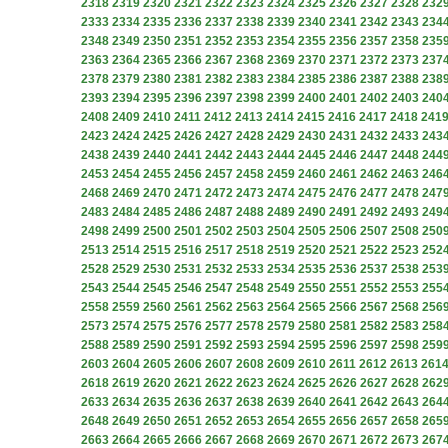
2318
2319
2320
2321
2322
2323
2324
2325
2326
2327
2328
232
2333
2334
2335
2336
2337
2338
2339
2340
2341
2342
2343
234
2348
2349
2350
2351
2352
2353
2354
2355
2356
2357
2358
235
2363
2364
2365
2366
2367
2368
2369
2370
2371
2372
2373
237
2378
2379
2380
2381
2382
2383
2384
2385
2386
2387
2388
238
2393
2394
2395
2396
2397
2398
2399
2400
2401
2402
2403
240
2408
2409
2410
2411
2412
2413
2414
2415
2416
2417
2418
241
2423
2424
2425
2426
2427
2428
2429
2430
2431
2432
2433
243
2438
2439
2440
2441
2442
2443
2444
2445
2446
2447
2448
244
2453
2454
2455
2456
2457
2458
2459
2460
2461
2462
2463
246
2468
2469
2470
2471
2472
2473
2474
2475
2476
2477
2478
247
2483
2484
2485
2486
2487
2488
2489
2490
2491
2492
2493
249
2498
2499
2500
2501
2502
2503
2504
2505
2506
2507
2508
250
2513
2514
2515
2516
2517
2518
2519
2520
2521
2522
2523
252
2528
2529
2530
2531
2532
2533
2534
2535
2536
2537
2538
253
2543
2544
2545
2546
2547
2548
2549
2550
2551
2552
2553
255
2558
2559
2560
2561
2562
2563
2564
2565
2566
2567
2568
256
2573
2574
2575
2576
2577
2578
2579
2580
2581
2582
2583
258
2588
2589
2590
2591
2592
2593
2594
2595
2596
2597
2598
259
2603
2604
2605
2606
2607
2608
2609
2610
2611
2612
2613
261
2618
2619
2620
2621
2622
2623
2624
2625
2626
2627
2628
262
2633
2634
2635
2636
2637
2638
2639
2640
2641
2642
2643
264
2648
2649
2650
2651
2652
2653
2654
2655
2656
2657
2658
265
2663
2664
2665
2666
2667
2668
2669
2670
2671
2672
2673
267