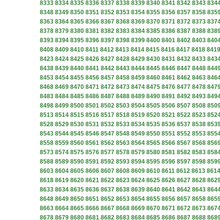
8333
8334
8335
8336
8337
8338
8339
8340
8341
8342
8343
834
8348
8349
8350
8351
8352
8353
8354
8355
8356
8357
8358
835
8363
8364
8365
8366
8367
8368
8369
8370
8371
8372
8373
837
8378
8379
8380
8381
8382
8383
8384
8385
8386
8387
8388
838
8393
8394
8395
8396
8397
8398
8399
8400
8401
8402
8403
840
8408
8409
8410
8411
8412
8413
8414
8415
8416
8417
8418
841
8423
8424
8425
8426
8427
8428
8429
8430
8431
8432
8433
843
8438
8439
8440
8441
8442
8443
8444
8445
8446
8447
8448
844
8453
8454
8455
8456
8457
8458
8459
8460
8461
8462
8463
846
8468
8469
8470
8471
8472
8473
8474
8475
8476
8477
8478
847
8483
8484
8485
8486
8487
8488
8489
8490
8491
8492
8493
849
8498
8499
8500
8501
8502
8503
8504
8505
8506
8507
8508
850
8513
8514
8515
8516
8517
8518
8519
8520
8521
8522
8523
852
8528
8529
8530
8531
8532
8533
8534
8535
8536
8537
8538
853
8543
8544
8545
8546
8547
8548
8549
8550
8551
8552
8553
855
8558
8559
8560
8561
8562
8563
8564
8565
8566
8567
8568
856
8573
8574
8575
8576
8577
8578
8579
8580
8581
8582
8583
858
8588
8589
8590
8591
8592
8593
8594
8595
8596
8597
8598
859
8603
8604
8605
8606
8607
8608
8609
8610
8611
8612
8613
861
8618
8619
8620
8621
8622
8623
8624
8625
8626
8627
8628
862
8633
8634
8635
8636
8637
8638
8639
8640
8641
8642
8643
864
8648
8649
8650
8651
8652
8653
8654
8655
8656
8657
8658
865
8663
8664
8665
8666
8667
8668
8669
8670
8671
8672
8673
867
8678
8679
8680
8681
8682
8683
8684
8685
8686
8687
8688
868