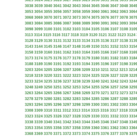
3023
3024
3025
3026
3027
3028
3029
3030
3031
3032
3033
303
3038
3039
3040
3041
3042
3043
3044
3045
3046
3047
3048
304
3053
3054
3055
3056
3057
3058
3059
3060
3061
3062
3063
306
3068
3069
3070
3071
3072
3073
3074
3075
3076
3077
3078
307
3083
3084
3085
3086
3087
3088
3089
3090
3091
3092
3093
309
3098
3099
3100
3101
3102
3103
3104
3105
3106
3107
3108
310
3113
3114
3115
3116
3117
3118
3119
3120
3121
3122
3123
3124
3128
3129
3130
3131
3132
3133
3134
3135
3136
3137
3138
313
3143
3144
3145
3146
3147
3148
3149
3150
3151
3152
3153
315
3158
3159
3160
3161
3162
3163
3164
3165
3166
3167
3168
316
3173
3174
3175
3176
3177
3178
3179
3180
3181
3182
3183
318
3188
3189
3190
3191
3192
3193
3194
3195
3196
3197
3198
319
3203
3204
3205
3206
3207
3208
3209
3210
3211
3212
3213
321
3218
3219
3220
3221
3222
3223
3224
3225
3226
3227
3228
322
3233
3234
3235
3236
3237
3238
3239
3240
3241
3242
3243
324
3248
3249
3250
3251
3252
3253
3254
3255
3256
3257
3258
325
3263
3264
3265
3266
3267
3268
3269
3270
3271
3272
3273
327
3278
3279
3280
3281
3282
3283
3284
3285
3286
3287
3288
328
3293
3294
3295
3296
3297
3298
3299
3300
3301
3302
3303
330
3308
3309
3310
3311
3312
3313
3314
3315
3316
3317
3318
331
3323
3324
3325
3326
3327
3328
3329
3330
3331
3332
3333
333
3338
3339
3340
3341
3342
3343
3344
3345
3346
3347
3348
334
3353
3354
3355
3356
3357
3358
3359
3360
3361
3362
3363
336
3368
3369
3370
3371
3372
3373
3374
3375
3376
3377
3378
337