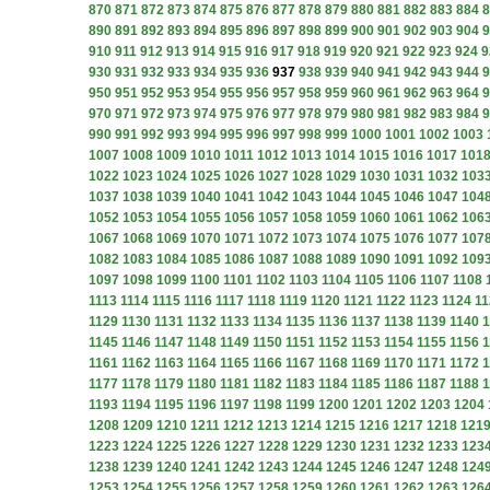
870
871
872
873
874
875
876
877
878
879
880
881
882
883
884
8
890
891
892
893
894
895
896
897
898
899
900
901
902
903
904
9
910
911
912
913
914
915
916
917
918
919
920
921
922
923
924
9
930
931
932
933
934
935
936
937
938
939
940
941
942
943
944
9
950
951
952
953
954
955
956
957
958
959
960
961
962
963
964
9
970
971
972
973
974
975
976
977
978
979
980
981
982
983
984
9
990
991
992
993
994
995
996
997
998
999
1000
1001
1002
1003
1007
1008
1009
1010
1011
1012
1013
1014
1015
1016
1017
101
1022
1023
1024
1025
1026
1027
1028
1029
1030
1031
1032
103
1037
1038
1039
1040
1041
1042
1043
1044
1045
1046
1047
104
1052
1053
1054
1055
1056
1057
1058
1059
1060
1061
1062
106
1067
1068
1069
1070
1071
1072
1073
1074
1075
1076
1077
107
1082
1083
1084
1085
1086
1087
1088
1089
1090
1091
1092
109
1097
1098
1099
1100
1101
1102
1103
1104
1105
1106
1107
1108
1113
1114
1115
1116
1117
1118
1119
1120
1121
1122
1123
1124
11
1129
1130
1131
1132
1133
1134
1135
1136
1137
1138
1139
1140
1
1145
1146
1147
1148
1149
1150
1151
1152
1153
1154
1155
1156
1
1161
1162
1163
1164
1165
1166
1167
1168
1169
1170
1171
1172
1
1177
1178
1179
1180
1181
1182
1183
1184
1185
1186
1187
1188
1
1193
1194
1195
1196
1197
1198
1199
1200
1201
1202
1203
1204
1208
1209
1210
1211
1212
1213
1214
1215
1216
1217
1218
121
1223
1224
1225
1226
1227
1228
1229
1230
1231
1232
1233
123
1238
1239
1240
1241
1242
1243
1244
1245
1246
1247
1248
124
1253
1254
1255
1256
1257
1258
1259
1260
1261
1262
1263
126