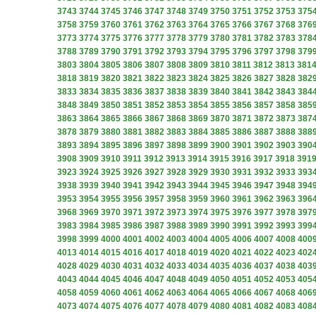
3743
3744
3745
3746
3747
3748
3749
3750
3751
3752
3753
375
3758
3759
3760
3761
3762
3763
3764
3765
3766
3767
3768
376
3773
3774
3775
3776
3777
3778
3779
3780
3781
3782
3783
378
3788
3789
3790
3791
3792
3793
3794
3795
3796
3797
3798
379
3803
3804
3805
3806
3807
3808
3809
3810
3811
3812
3813
381
3818
3819
3820
3821
3822
3823
3824
3825
3826
3827
3828
382
3833
3834
3835
3836
3837
3838
3839
3840
3841
3842
3843
384
3848
3849
3850
3851
3852
3853
3854
3855
3856
3857
3858
385
3863
3864
3865
3866
3867
3868
3869
3870
3871
3872
3873
387
3878
3879
3880
3881
3882
3883
3884
3885
3886
3887
3888
388
3893
3894
3895
3896
3897
3898
3899
3900
3901
3902
3903
390
3908
3909
3910
3911
3912
3913
3914
3915
3916
3917
3918
391
3923
3924
3925
3926
3927
3928
3929
3930
3931
3932
3933
393
3938
3939
3940
3941
3942
3943
3944
3945
3946
3947
3948
394
3953
3954
3955
3956
3957
3958
3959
3960
3961
3962
3963
396
3968
3969
3970
3971
3972
3973
3974
3975
3976
3977
3978
397
3983
3984
3985
3986
3987
3988
3989
3990
3991
3992
3993
399
3998
3999
4000
4001
4002
4003
4004
4005
4006
4007
4008
400
4013
4014
4015
4016
4017
4018
4019
4020
4021
4022
4023
402
4028
4029
4030
4031
4032
4033
4034
4035
4036
4037
4038
403
4043
4044
4045
4046
4047
4048
4049
4050
4051
4052
4053
405
4058
4059
4060
4061
4062
4063
4064
4065
4066
4067
4068
406
4073
4074
4075
4076
4077
4078
4079
4080
4081
4082
4083
408