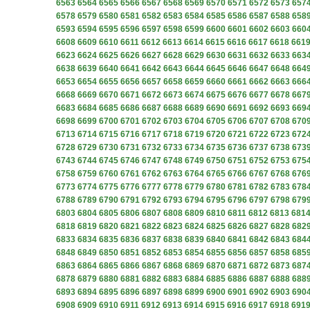
6563
6564
6565
6566
6567
6568
6569
6570
6571
6572
6573
657
6578
6579
6580
6581
6582
6583
6584
6585
6586
6587
6588
658
6593
6594
6595
6596
6597
6598
6599
6600
6601
6602
6603
660
6608
6609
6610
6611
6612
6613
6614
6615
6616
6617
6618
661
6623
6624
6625
6626
6627
6628
6629
6630
6631
6632
6633
663
6638
6639
6640
6641
6642
6643
6644
6645
6646
6647
6648
664
6653
6654
6655
6656
6657
6658
6659
6660
6661
6662
6663
666
6668
6669
6670
6671
6672
6673
6674
6675
6676
6677
6678
667
6683
6684
6685
6686
6687
6688
6689
6690
6691
6692
6693
669
6698
6699
6700
6701
6702
6703
6704
6705
6706
6707
6708
670
6713
6714
6715
6716
6717
6718
6719
6720
6721
6722
6723
672
6728
6729
6730
6731
6732
6733
6734
6735
6736
6737
6738
673
6743
6744
6745
6746
6747
6748
6749
6750
6751
6752
6753
675
6758
6759
6760
6761
6762
6763
6764
6765
6766
6767
6768
676
6773
6774
6775
6776
6777
6778
6779
6780
6781
6782
6783
678
6788
6789
6790
6791
6792
6793
6794
6795
6796
6797
6798
679
6803
6804
6805
6806
6807
6808
6809
6810
6811
6812
6813
681
6818
6819
6820
6821
6822
6823
6824
6825
6826
6827
6828
682
6833
6834
6835
6836
6837
6838
6839
6840
6841
6842
6843
684
6848
6849
6850
6851
6852
6853
6854
6855
6856
6857
6858
685
6863
6864
6865
6866
6867
6868
6869
6870
6871
6872
6873
687
6878
6879
6880
6881
6882
6883
6884
6885
6886
6887
6888
688
6893
6894
6895
6896
6897
6898
6899
6900
6901
6902
6903
690
6908
6909
6910
6911
6912
6913
6914
6915
6916
6917
6918
691