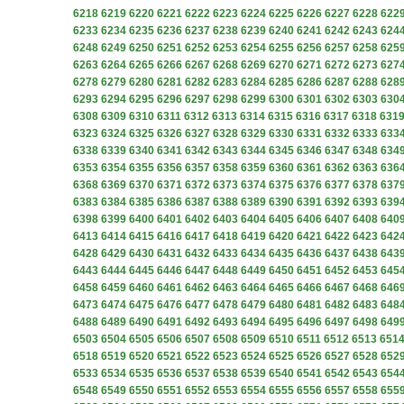
6218
6219
6220
6221
6222
6223
6224
6225
6226
6227
6228
622
6233
6234
6235
6236
6237
6238
6239
6240
6241
6242
6243
624
6248
6249
6250
6251
6252
6253
6254
6255
6256
6257
6258
625
6263
6264
6265
6266
6267
6268
6269
6270
6271
6272
6273
627
6278
6279
6280
6281
6282
6283
6284
6285
6286
6287
6288
628
6293
6294
6295
6296
6297
6298
6299
6300
6301
6302
6303
630
6308
6309
6310
6311
6312
6313
6314
6315
6316
6317
6318
631
6323
6324
6325
6326
6327
6328
6329
6330
6331
6332
6333
633
6338
6339
6340
6341
6342
6343
6344
6345
6346
6347
6348
634
6353
6354
6355
6356
6357
6358
6359
6360
6361
6362
6363
636
6368
6369
6370
6371
6372
6373
6374
6375
6376
6377
6378
637
6383
6384
6385
6386
6387
6388
6389
6390
6391
6392
6393
639
6398
6399
6400
6401
6402
6403
6404
6405
6406
6407
6408
640
6413
6414
6415
6416
6417
6418
6419
6420
6421
6422
6423
642
6428
6429
6430
6431
6432
6433
6434
6435
6436
6437
6438
643
6443
6444
6445
6446
6447
6448
6449
6450
6451
6452
6453
645
6458
6459
6460
6461
6462
6463
6464
6465
6466
6467
6468
646
6473
6474
6475
6476
6477
6478
6479
6480
6481
6482
6483
648
6488
6489
6490
6491
6492
6493
6494
6495
6496
6497
6498
649
6503
6504
6505
6506
6507
6508
6509
6510
6511
6512
6513
651
6518
6519
6520
6521
6522
6523
6524
6525
6526
6527
6528
652
6533
6534
6535
6536
6537
6538
6539
6540
6541
6542
6543
654
6548
6549
6550
6551
6552
6553
6554
6555
6556
6557
6558
655