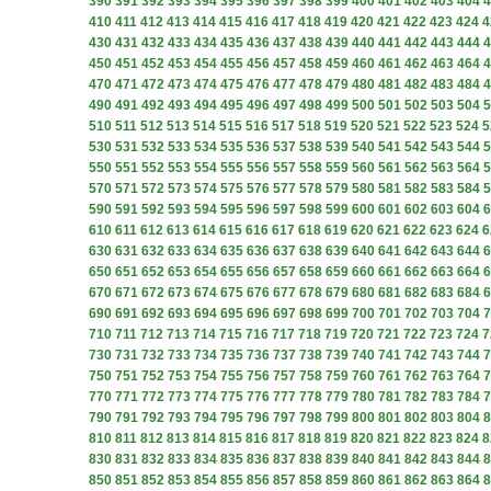
390
391
392
393
394
395
396
397
398
399
400
401
402
403
404
4
410
411
412
413
414
415
416
417
418
419
420
421
422
423
424
4
430
431
432
433
434
435
436
437
438
439
440
441
442
443
444
4
450
451
452
453
454
455
456
457
458
459
460
461
462
463
464
4
470
471
472
473
474
475
476
477
478
479
480
481
482
483
484
4
490
491
492
493
494
495
496
497
498
499
500
501
502
503
504
5
510
511
512
513
514
515
516
517
518
519
520
521
522
523
524
5
530
531
532
533
534
535
536
537
538
539
540
541
542
543
544
5
550
551
552
553
554
555
556
557
558
559
560
561
562
563
564
5
570
571
572
573
574
575
576
577
578
579
580
581
582
583
584
5
590
591
592
593
594
595
596
597
598
599
600
601
602
603
604
6
610
611
612
613
614
615
616
617
618
619
620
621
622
623
624
6
630
631
632
633
634
635
636
637
638
639
640
641
642
643
644
6
650
651
652
653
654
655
656
657
658
659
660
661
662
663
664
6
670
671
672
673
674
675
676
677
678
679
680
681
682
683
684
6
690
691
692
693
694
695
696
697
698
699
700
701
702
703
704
7
710
711
712
713
714
715
716
717
718
719
720
721
722
723
724
7
730
731
732
733
734
735
736
737
738
739
740
741
742
743
744
7
750
751
752
753
754
755
756
757
758
759
760
761
762
763
764
7
770
771
772
773
774
775
776
777
778
779
780
781
782
783
784
7
790
791
792
793
794
795
796
797
798
799
800
801
802
803
804
8
810
811
812
813
814
815
816
817
818
819
820
821
822
823
824
8
830
831
832
833
834
835
836
837
838
839
840
841
842
843
844
8
850
851
852
853
854
855
856
857
858
859
860
861
862
863
864
8