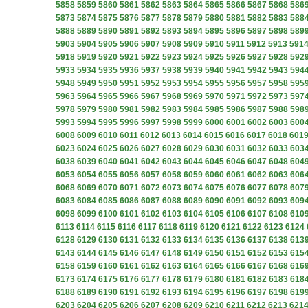
5858
5859
5860
5861
5862
5863
5864
5865
5866
5867
5868
586
5873
5874
5875
5876
5877
5878
5879
5880
5881
5882
5883
588
5888
5889
5890
5891
5892
5893
5894
5895
5896
5897
5898
589
5903
5904
5905
5906
5907
5908
5909
5910
5911
5912
5913
591
5918
5919
5920
5921
5922
5923
5924
5925
5926
5927
5928
592
5933
5934
5935
5936
5937
5938
5939
5940
5941
5942
5943
594
5948
5949
5950
5951
5952
5953
5954
5955
5956
5957
5958
595
5963
5964
5965
5966
5967
5968
5969
5970
5971
5972
5973
597
5978
5979
5980
5981
5982
5983
5984
5985
5986
5987
5988
598
5993
5994
5995
5996
5997
5998
5999
6000
6001
6002
6003
600
6008
6009
6010
6011
6012
6013
6014
6015
6016
6017
6018
601
6023
6024
6025
6026
6027
6028
6029
6030
6031
6032
6033
603
6038
6039
6040
6041
6042
6043
6044
6045
6046
6047
6048
604
6053
6054
6055
6056
6057
6058
6059
6060
6061
6062
6063
606
6068
6069
6070
6071
6072
6073
6074
6075
6076
6077
6078
607
6083
6084
6085
6086
6087
6088
6089
6090
6091
6092
6093
609
6098
6099
6100
6101
6102
6103
6104
6105
6106
6107
6108
610
6113
6114
6115
6116
6117
6118
6119
6120
6121
6122
6123
6124
6128
6129
6130
6131
6132
6133
6134
6135
6136
6137
6138
613
6143
6144
6145
6146
6147
6148
6149
6150
6151
6152
6153
615
6158
6159
6160
6161
6162
6163
6164
6165
6166
6167
6168
616
6173
6174
6175
6176
6177
6178
6179
6180
6181
6182
6183
618
6188
6189
6190
6191
6192
6193
6194
6195
6196
6197
6198
619
6203
6204
6205
6206
6207
6208
6209
6210
6211
6212
6213
621