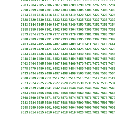
7268
7269
7270
7271
7272
7273
7274
7275
7276
7277
7278
727
7283
7284
7285
7286
7287
7288
7289
7290
7291
7292
7293
729
7298
7299
7300
7301
7302
7303
7304
7305
7306
7307
7308
730
7313
7314
7315
7316
7317
7318
7319
7320
7321
7322
7323
732
7328
7329
7330
7331
7332
7333
7334
7335
7336
7337
7338
733
7343
7344
7345
7346
7347
7348
7349
7350
7351
7352
7353
735
7358
7359
7360
7361
7362
7363
7364
7365
7366
7367
7368
736
7373
7374
7375
7376
7377
7378
7379
7380
7381
7382
7383
738
7388
7389
7390
7391
7392
7393
7394
7395
7396
7397
7398
739
7403
7404
7405
7406
7407
7408
7409
7410
7411
7412
7413
741
7418
7419
7420
7421
7422
7423
7424
7425
7426
7427
7428
742
7433
7434
7435
7436
7437
7438
7439
7440
7441
7442
7443
744
7448
7449
7450
7451
7452
7453
7454
7455
7456
7457
7458
745
7463
7464
7465
7466
7467
7468
7469
7470
7471
7472
7473
747
7478
7479
7480
7481
7482
7483
7484
7485
7486
7487
7488
748
7493
7494
7495
7496
7497
7498
7499
7500
7501
7502
7503
750
7508
7509
7510
7511
7512
7513
7514
7515
7516
7517
7518
751
7523
7524
7525
7526
7527
7528
7529
7530
7531
7532
7533
753
7538
7539
7540
7541
7542
7543
7544
7545
7546
7547
7548
754
7553
7554
7555
7556
7557
7558
7559
7560
7561
7562
7563
756
7568
7569
7570
7571
7572
7573
7574
7575
7576
7577
7578
757
7583
7584
7585
7586
7587
7588
7589
7590
7591
7592
7593
759
7598
7599
7600
7601
7602
7603
7604
7605
7606
7607
7608
760
7613
7614
7615
7616
7617
7618
7619
7620
7621
7622
7623
762