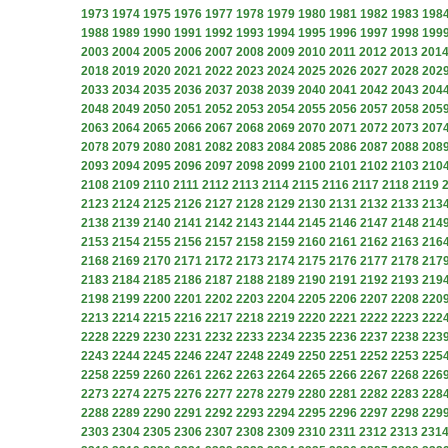
1973
1974
1975
1976
1977
1978
1979
1980
1981
1982
1983
198
1988
1989
1990
1991
1992
1993
1994
1995
1996
1997
1998
199
2003
2004
2005
2006
2007
2008
2009
2010
2011
2012
2013
201
2018
2019
2020
2021
2022
2023
2024
2025
2026
2027
2028
202
2033
2034
2035
2036
2037
2038
2039
2040
2041
2042
2043
204
2048
2049
2050
2051
2052
2053
2054
2055
2056
2057
2058
205
2063
2064
2065
2066
2067
2068
2069
2070
2071
2072
2073
207
2078
2079
2080
2081
2082
2083
2084
2085
2086
2087
2088
208
2093
2094
2095
2096
2097
2098
2099
2100
2101
2102
2103
210
2108
2109
2110
2111
2112
2113
2114
2115
2116
2117
2118
2119
2123
2124
2125
2126
2127
2128
2129
2130
2131
2132
2133
213
2138
2139
2140
2141
2142
2143
2144
2145
2146
2147
2148
214
2153
2154
2155
2156
2157
2158
2159
2160
2161
2162
2163
216
2168
2169
2170
2171
2172
2173
2174
2175
2176
2177
2178
217
2183
2184
2185
2186
2187
2188
2189
2190
2191
2192
2193
219
2198
2199
2200
2201
2202
2203
2204
2205
2206
2207
2208
220
2213
2214
2215
2216
2217
2218
2219
2220
2221
2222
2223
222
2228
2229
2230
2231
2232
2233
2234
2235
2236
2237
2238
223
2243
2244
2245
2246
2247
2248
2249
2250
2251
2252
2253
225
2258
2259
2260
2261
2262
2263
2264
2265
2266
2267
2268
226
2273
2274
2275
2276
2277
2278
2279
2280
2281
2282
2283
228
2288
2289
2290
2291
2292
2293
2294
2295
2296
2297
2298
229
2303
2304
2305
2306
2307
2308
2309
2310
2311
2312
2313
231