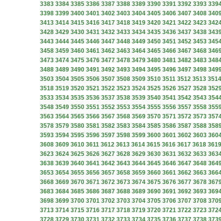
3383
3384
3385
3386
3387
3388
3389
3390
3391
3392
3393
339
3398
3399
3400
3401
3402
3403
3404
3405
3406
3407
3408
340
3413
3414
3415
3416
3417
3418
3419
3420
3421
3422
3423
342
3428
3429
3430
3431
3432
3433
3434
3435
3436
3437
3438
343
3443
3444
3445
3446
3447
3448
3449
3450
3451
3452
3453
345
3458
3459
3460
3461
3462
3463
3464
3465
3466
3467
3468
346
3473
3474
3475
3476
3477
3478
3479
3480
3481
3482
3483
348
3488
3489
3490
3491
3492
3493
3494
3495
3496
3497
3498
349
3503
3504
3505
3506
3507
3508
3509
3510
3511
3512
3513
351
3518
3519
3520
3521
3522
3523
3524
3525
3526
3527
3528
352
3533
3534
3535
3536
3537
3538
3539
3540
3541
3542
3543
354
3548
3549
3550
3551
3552
3553
3554
3555
3556
3557
3558
355
3563
3564
3565
3566
3567
3568
3569
3570
3571
3572
3573
357
3578
3579
3580
3581
3582
3583
3584
3585
3586
3587
3588
358
3593
3594
3595
3596
3597
3598
3599
3600
3601
3602
3603
360
3608
3609
3610
3611
3612
3613
3614
3615
3616
3617
3618
361
3623
3624
3625
3626
3627
3628
3629
3630
3631
3632
3633
363
3638
3639
3640
3641
3642
3643
3644
3645
3646
3647
3648
364
3653
3654
3655
3656
3657
3658
3659
3660
3661
3662
3663
366
3668
3669
3670
3671
3672
3673
3674
3675
3676
3677
3678
367
3683
3684
3685
3686
3687
3688
3689
3690
3691
3692
3693
369
3698
3699
3700
3701
3702
3703
3704
3705
3706
3707
3708
370
3713
3714
3715
3716
3717
3718
3719
3720
3721
3722
3723
372
3728
3729
3730
3731
3732
3733
3734
3735
3736
3737
3738
373