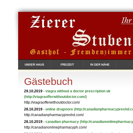
UNSER HAUS
FREIZEIT
IN DER NÄHE
Gästebuch
29.10.2019
-
viagra without a doctor prescription uk
(http://viagraofferwithoutdoctor.com/)
http://viagraofferwithoutdoctor.com/
28.10.2019
-
online drugstore
(http://canadianpharmacypreshd.c
http://canadianpharmacypreshd.com/
28.10.2019
-
canadian pharmacy
(http://canadianonlinepharmac
http://canadianonlinepharmacyph.com/