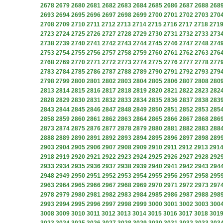
2678
2679
2680
2681
2682
2683
2684
2685
2686
2687
2688
268
2693
2694
2695
2696
2697
2698
2699
2700
2701
2702
2703
270
2708
2709
2710
2711
2712
2713
2714
2715
2716
2717
2718
271
2723
2724
2725
2726
2727
2728
2729
2730
2731
2732
2733
273
2738
2739
2740
2741
2742
2743
2744
2745
2746
2747
2748
274
2753
2754
2755
2756
2757
2758
2759
2760
2761
2762
2763
276
2768
2769
2770
2771
2772
2773
2774
2775
2776
2777
2778
277
2783
2784
2785
2786
2787
2788
2789
2790
2791
2792
2793
279
2798
2799
2800
2801
2802
2803
2804
2805
2806
2807
2808
280
2813
2814
2815
2816
2817
2818
2819
2820
2821
2822
2823
282
2828
2829
2830
2831
2832
2833
2834
2835
2836
2837
2838
283
2843
2844
2845
2846
2847
2848
2849
2850
2851
2852
2853
285
2858
2859
2860
2861
2862
2863
2864
2865
2866
2867
2868
286
2873
2874
2875
2876
2877
2878
2879
2880
2881
2882
2883
288
2888
2889
2890
2891
2892
2893
2894
2895
2896
2897
2898
289
2903
2904
2905
2906
2907
2908
2909
2910
2911
2912
2913
291
2918
2919
2920
2921
2922
2923
2924
2925
2926
2927
2928
292
2933
2934
2935
2936
2937
2938
2939
2940
2941
2942
2943
294
2948
2949
2950
2951
2952
2953
2954
2955
2956
2957
2958
295
2963
2964
2965
2966
2967
2968
2969
2970
2971
2972
2973
297
2978
2979
2980
2981
2982
2983
2984
2985
2986
2987
2988
298
2993
2994
2995
2996
2997
2998
2999
3000
3001
3002
3003
300
3008
3009
3010
3011
3012
3013
3014
3015
3016
3017
3018
301