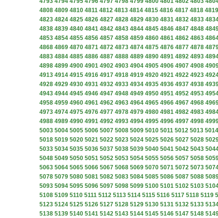
4793
4794
4795
4796
4797
4798
4799
4800
4801
4802
4803
480
4808
4809
4810
4811
4812
4813
4814
4815
4816
4817
4818
481
4823
4824
4825
4826
4827
4828
4829
4830
4831
4832
4833
483
4838
4839
4840
4841
4842
4843
4844
4845
4846
4847
4848
484
4853
4854
4855
4856
4857
4858
4859
4860
4861
4862
4863
486
4868
4869
4870
4871
4872
4873
4874
4875
4876
4877
4878
487
4883
4884
4885
4886
4887
4888
4889
4890
4891
4892
4893
489
4898
4899
4900
4901
4902
4903
4904
4905
4906
4907
4908
490
4913
4914
4915
4916
4917
4918
4919
4920
4921
4922
4923
492
4928
4929
4930
4931
4932
4933
4934
4935
4936
4937
4938
493
4943
4944
4945
4946
4947
4948
4949
4950
4951
4952
4953
495
4958
4959
4960
4961
4962
4963
4964
4965
4966
4967
4968
496
4973
4974
4975
4976
4977
4978
4979
4980
4981
4982
4983
498
4988
4989
4990
4991
4992
4993
4994
4995
4996
4997
4998
499
5003
5004
5005
5006
5007
5008
5009
5010
5011
5012
5013
501
5018
5019
5020
5021
5022
5023
5024
5025
5026
5027
5028
502
5033
5034
5035
5036
5037
5038
5039
5040
5041
5042
5043
504
5048
5049
5050
5051
5052
5053
5054
5055
5056
5057
5058
505
5063
5064
5065
5066
5067
5068
5069
5070
5071
5072
5073
507
5078
5079
5080
5081
5082
5083
5084
5085
5086
5087
5088
508
5093
5094
5095
5096
5097
5098
5099
5100
5101
5102
5103
510
5108
5109
5110
5111
5112
5113
5114
5115
5116
5117
5118
5119
5123
5124
5125
5126
5127
5128
5129
5130
5131
5132
5133
513
5138
5139
5140
5141
5142
5143
5144
5145
5146
5147
5148
514