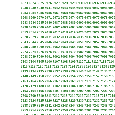
6923
6924
6925
6926
6927
6928
6929
6930
6931
6932
6933
693
6938
6939
6940
6941
6942
6943
6944
6945
6946
6947
6948
694
6953
6954
6955
6956
6957
6958
6959
6960
6961
6962
6963
696
6968
6969
6970
6971
6972
6973
6974
6975
6976
6977
6978
697
6983
6984
6985
6986
6987
6988
6989
6990
6991
6992
6993
699
6998
6999
7000
7001
7002
7003
7004
7005
7006
7007
7008
700
7013
7014
7015
7016
7017
7018
7019
7020
7021
7022
7023
702
7028
7029
7030
7031
7032
7033
7034
7035
7036
7037
7038
703
7043
7044
7045
7046
7047
7048
7049
7050
7051
7052
7053
705
7058
7059
7060
7061
7062
7063
7064
7065
7066
7067
7068
706
7073
7074
7075
7076
7077
7078
7079
7080
7081
7082
7083
708
7088
7089
7090
7091
7092
7093
7094
7095
7096
7097
7098
709
7103
7104
7105
7106
7107
7108
7109
7110
7111
7112
7113
7114
7118
7119
7120
7121
7122
7123
7124
7125
7126
7127
7128
7129
7133
7134
7135
7136
7137
7138
7139
7140
7141
7142
7143
714
7148
7149
7150
7151
7152
7153
7154
7155
7156
7157
7158
715
7163
7164
7165
7166
7167
7168
7169
7170
7171
7172
7173
717
7178
7179
7180
7181
7182
7183
7184
7185
7186
7187
7188
718
7193
7194
7195
7196
7197
7198
7199
7200
7201
7202
7203
720
7208
7209
7210
7211
7212
7213
7214
7215
7216
7217
7218
721
7223
7224
7225
7226
7227
7228
7229
7230
7231
7232
7233
723
7238
7239
7240
7241
7242
7243
7244
7245
7246
7247
7248
724
7253
7254
7255
7256
7257
7258
7259
7260
7261
7262
7263
726