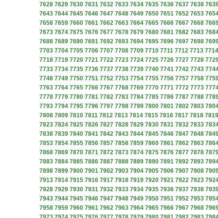
7628
7629
7630
7631
7632
7633
7634
7635
7636
7637
7638
763
7643
7644
7645
7646
7647
7648
7649
7650
7651
7652
7653
765
7658
7659
7660
7661
7662
7663
7664
7665
7666
7667
7668
766
7673
7674
7675
7676
7677
7678
7679
7680
7681
7682
7683
768
7688
7689
7690
7691
7692
7693
7694
7695
7696
7697
7698
769
7703
7704
7705
7706
7707
7708
7709
7710
7711
7712
7713
771
7718
7719
7720
7721
7722
7723
7724
7725
7726
7727
7728
772
7733
7734
7735
7736
7737
7738
7739
7740
7741
7742
7743
774
7748
7749
7750
7751
7752
7753
7754
7755
7756
7757
7758
775
7763
7764
7765
7766
7767
7768
7769
7770
7771
7772
7773
777
7778
7779
7780
7781
7782
7783
7784
7785
7786
7787
7788
778
7793
7794
7795
7796
7797
7798
7799
7800
7801
7802
7803
780
7808
7809
7810
7811
7812
7813
7814
7815
7816
7817
7818
781
7823
7824
7825
7826
7827
7828
7829
7830
7831
7832
7833
783
7838
7839
7840
7841
7842
7843
7844
7845
7846
7847
7848
784
7853
7854
7855
7856
7857
7858
7859
7860
7861
7862
7863
786
7868
7869
7870
7871
7872
7873
7874
7875
7876
7877
7878
787
7883
7884
7885
7886
7887
7888
7889
7890
7891
7892
7893
789
7898
7899
7900
7901
7902
7903
7904
7905
7906
7907
7908
790
7913
7914
7915
7916
7917
7918
7919
7920
7921
7922
7923
792
7928
7929
7930
7931
7932
7933
7934
7935
7936
7937
7938
793
7943
7944
7945
7946
7947
7948
7949
7950
7951
7952
7953
795
7958
7959
7960
7961
7962
7963
7964
7965
7966
7967
7968
796
7973
7974
7975
7976
7977
7978
7979
7980
7981
7982
7983
798