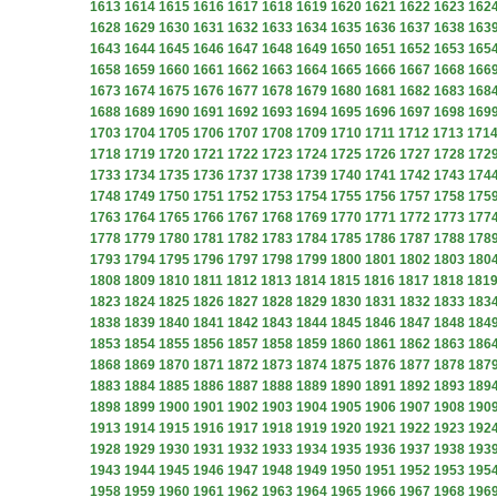
1613
1614
1615
1616
1617
1618
1619
1620
1621
1622
1623
162
1628
1629
1630
1631
1632
1633
1634
1635
1636
1637
1638
163
1643
1644
1645
1646
1647
1648
1649
1650
1651
1652
1653
165
1658
1659
1660
1661
1662
1663
1664
1665
1666
1667
1668
166
1673
1674
1675
1676
1677
1678
1679
1680
1681
1682
1683
168
1688
1689
1690
1691
1692
1693
1694
1695
1696
1697
1698
169
1703
1704
1705
1706
1707
1708
1709
1710
1711
1712
1713
171
1718
1719
1720
1721
1722
1723
1724
1725
1726
1727
1728
172
1733
1734
1735
1736
1737
1738
1739
1740
1741
1742
1743
174
1748
1749
1750
1751
1752
1753
1754
1755
1756
1757
1758
175
1763
1764
1765
1766
1767
1768
1769
1770
1771
1772
1773
177
1778
1779
1780
1781
1782
1783
1784
1785
1786
1787
1788
178
1793
1794
1795
1796
1797
1798
1799
1800
1801
1802
1803
180
1808
1809
1810
1811
1812
1813
1814
1815
1816
1817
1818
181
1823
1824
1825
1826
1827
1828
1829
1830
1831
1832
1833
183
1838
1839
1840
1841
1842
1843
1844
1845
1846
1847
1848
184
1853
1854
1855
1856
1857
1858
1859
1860
1861
1862
1863
186
1868
1869
1870
1871
1872
1873
1874
1875
1876
1877
1878
187
1883
1884
1885
1886
1887
1888
1889
1890
1891
1892
1893
189
1898
1899
1900
1901
1902
1903
1904
1905
1906
1907
1908
190
1913
1914
1915
1916
1917
1918
1919
1920
1921
1922
1923
192
1928
1929
1930
1931
1932
1933
1934
1935
1936
1937
1938
193
1943
1944
1945
1946
1947
1948
1949
1950
1951
1952
1953
195
1958
1959
1960
1961
1962
1963
1964
1965
1966
1967
1968
196