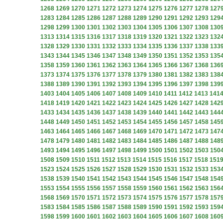
1268
1269
1270
1271
1272
1273
1274
1275
1276
1277
1278
127
1283
1284
1285
1286
1287
1288
1289
1290
1291
1292
1293
129
1298
1299
1300
1301
1302
1303
1304
1305
1306
1307
1308
130
1313
1314
1315
1316
1317
1318
1319
1320
1321
1322
1323
132
1328
1329
1330
1331
1332
1333
1334
1335
1336
1337
1338
133
1343
1344
1345
1346
1347
1348
1349
1350
1351
1352
1353
135
1358
1359
1360
1361
1362
1363
1364
1365
1366
1367
1368
136
1373
1374
1375
1376
1377
1378
1379
1380
1381
1382
1383
138
1388
1389
1390
1391
1392
1393
1394
1395
1396
1397
1398
139
1403
1404
1405
1406
1407
1408
1409
1410
1411
1412
1413
141
1418
1419
1420
1421
1422
1423
1424
1425
1426
1427
1428
142
1433
1434
1435
1436
1437
1438
1439
1440
1441
1442
1443
144
1448
1449
1450
1451
1452
1453
1454
1455
1456
1457
1458
145
1463
1464
1465
1466
1467
1468
1469
1470
1471
1472
1473
147
1478
1479
1480
1481
1482
1483
1484
1485
1486
1487
1488
148
1493
1494
1495
1496
1497
1498
1499
1500
1501
1502
1503
150
1508
1509
1510
1511
1512
1513
1514
1515
1516
1517
1518
151
1523
1524
1525
1526
1527
1528
1529
1530
1531
1532
1533
153
1538
1539
1540
1541
1542
1543
1544
1545
1546
1547
1548
154
1553
1554
1555
1556
1557
1558
1559
1560
1561
1562
1563
156
1568
1569
1570
1571
1572
1573
1574
1575
1576
1577
1578
157
1583
1584
1585
1586
1587
1588
1589
1590
1591
1592
1593
159
1598
1599
1600
1601
1602
1603
1604
1605
1606
1607
1608
160