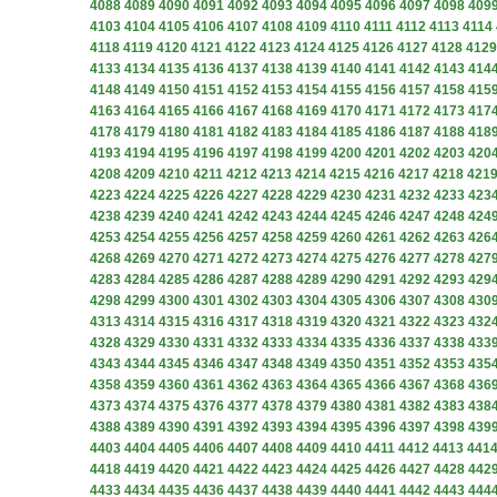
4088
4089
4090
4091
4092
4093
4094
4095
4096
4097
4098
409
4103
4104
4105
4106
4107
4108
4109
4110
4111
4112
4113
4114
4118
4119
4120
4121
4122
4123
4124
4125
4126
4127
4128
4129
4133
4134
4135
4136
4137
4138
4139
4140
4141
4142
4143
414
4148
4149
4150
4151
4152
4153
4154
4155
4156
4157
4158
415
4163
4164
4165
4166
4167
4168
4169
4170
4171
4172
4173
417
4178
4179
4180
4181
4182
4183
4184
4185
4186
4187
4188
418
4193
4194
4195
4196
4197
4198
4199
4200
4201
4202
4203
420
4208
4209
4210
4211
4212
4213
4214
4215
4216
4217
4218
421
4223
4224
4225
4226
4227
4228
4229
4230
4231
4232
4233
423
4238
4239
4240
4241
4242
4243
4244
4245
4246
4247
4248
424
4253
4254
4255
4256
4257
4258
4259
4260
4261
4262
4263
426
4268
4269
4270
4271
4272
4273
4274
4275
4276
4277
4278
427
4283
4284
4285
4286
4287
4288
4289
4290
4291
4292
4293
429
4298
4299
4300
4301
4302
4303
4304
4305
4306
4307
4308
430
4313
4314
4315
4316
4317
4318
4319
4320
4321
4322
4323
432
4328
4329
4330
4331
4332
4333
4334
4335
4336
4337
4338
433
4343
4344
4345
4346
4347
4348
4349
4350
4351
4352
4353
435
4358
4359
4360
4361
4362
4363
4364
4365
4366
4367
4368
436
4373
4374
4375
4376
4377
4378
4379
4380
4381
4382
4383
438
4388
4389
4390
4391
4392
4393
4394
4395
4396
4397
4398
439
4403
4404
4405
4406
4407
4408
4409
4410
4411
4412
4413
441
4418
4419
4420
4421
4422
4423
4424
4425
4426
4427
4428
442
4433
4434
4435
4436
4437
4438
4439
4440
4441
4442
4443
444