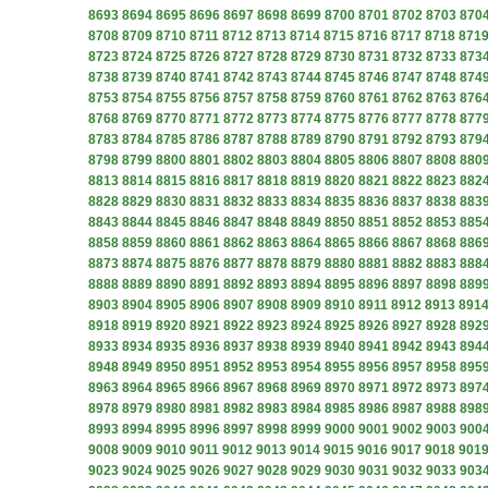
8693
8694
8695
8696
8697
8698
8699
8700
8701
8702
8703
870
8708
8709
8710
8711
8712
8713
8714
8715
8716
8717
8718
871
8723
8724
8725
8726
8727
8728
8729
8730
8731
8732
8733
873
8738
8739
8740
8741
8742
8743
8744
8745
8746
8747
8748
874
8753
8754
8755
8756
8757
8758
8759
8760
8761
8762
8763
876
8768
8769
8770
8771
8772
8773
8774
8775
8776
8777
8778
877
8783
8784
8785
8786
8787
8788
8789
8790
8791
8792
8793
879
8798
8799
8800
8801
8802
8803
8804
8805
8806
8807
8808
880
8813
8814
8815
8816
8817
8818
8819
8820
8821
8822
8823
882
8828
8829
8830
8831
8832
8833
8834
8835
8836
8837
8838
883
8843
8844
8845
8846
8847
8848
8849
8850
8851
8852
8853
885
8858
8859
8860
8861
8862
8863
8864
8865
8866
8867
8868
886
8873
8874
8875
8876
8877
8878
8879
8880
8881
8882
8883
888
8888
8889
8890
8891
8892
8893
8894
8895
8896
8897
8898
889
8903
8904
8905
8906
8907
8908
8909
8910
8911
8912
8913
891
8918
8919
8920
8921
8922
8923
8924
8925
8926
8927
8928
892
8933
8934
8935
8936
8937
8938
8939
8940
8941
8942
8943
894
8948
8949
8950
8951
8952
8953
8954
8955
8956
8957
8958
895
8963
8964
8965
8966
8967
8968
8969
8970
8971
8972
8973
897
8978
8979
8980
8981
8982
8983
8984
8985
8986
8987
8988
898
8993
8994
8995
8996
8997
8998
8999
9000
9001
9002
9003
900
9008
9009
9010
9011
9012
9013
9014
9015
9016
9017
9018
901
9023
9024
9025
9026
9027
9028
9029
9030
9031
9032
9033
903