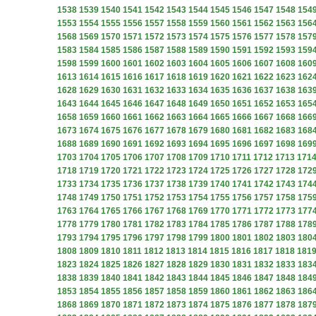
1538
1539
1540
1541
1542
1543
1544
1545
1546
1547
1548
154
1553
1554
1555
1556
1557
1558
1559
1560
1561
1562
1563
156
1568
1569
1570
1571
1572
1573
1574
1575
1576
1577
1578
157
1583
1584
1585
1586
1587
1588
1589
1590
1591
1592
1593
159
1598
1599
1600
1601
1602
1603
1604
1605
1606
1607
1608
160
1613
1614
1615
1616
1617
1618
1619
1620
1621
1622
1623
162
1628
1629
1630
1631
1632
1633
1634
1635
1636
1637
1638
163
1643
1644
1645
1646
1647
1648
1649
1650
1651
1652
1653
165
1658
1659
1660
1661
1662
1663
1664
1665
1666
1667
1668
166
1673
1674
1675
1676
1677
1678
1679
1680
1681
1682
1683
168
1688
1689
1690
1691
1692
1693
1694
1695
1696
1697
1698
169
1703
1704
1705
1706
1707
1708
1709
1710
1711
1712
1713
171
1718
1719
1720
1721
1722
1723
1724
1725
1726
1727
1728
172
1733
1734
1735
1736
1737
1738
1739
1740
1741
1742
1743
174
1748
1749
1750
1751
1752
1753
1754
1755
1756
1757
1758
175
1763
1764
1765
1766
1767
1768
1769
1770
1771
1772
1773
177
1778
1779
1780
1781
1782
1783
1784
1785
1786
1787
1788
178
1793
1794
1795
1796
1797
1798
1799
1800
1801
1802
1803
180
1808
1809
1810
1811
1812
1813
1814
1815
1816
1817
1818
181
1823
1824
1825
1826
1827
1828
1829
1830
1831
1832
1833
183
1838
1839
1840
1841
1842
1843
1844
1845
1846
1847
1848
184
1853
1854
1855
1856
1857
1858
1859
1860
1861
1862
1863
186
1868
1869
1870
1871
1872
1873
1874
1875
1876
1877
1878
187