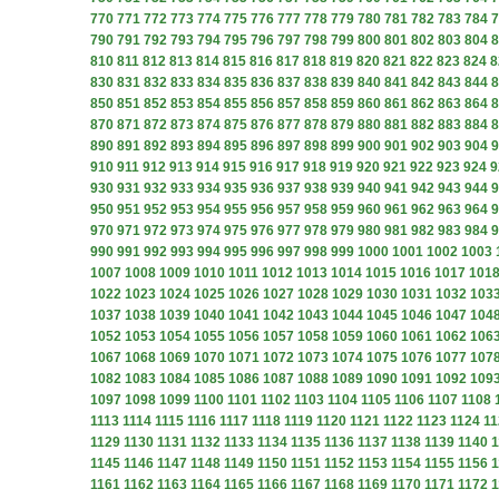
770
771
772
773
774
775
776
777
778
779
780
781
782
783
784
7
790
791
792
793
794
795
796
797
798
799
800
801
802
803
804
8
810
811
812
813
814
815
816
817
818
819
820
821
822
823
824
8
830
831
832
833
834
835
836
837
838
839
840
841
842
843
844
8
850
851
852
853
854
855
856
857
858
859
860
861
862
863
864
8
870
871
872
873
874
875
876
877
878
879
880
881
882
883
884
8
890
891
892
893
894
895
896
897
898
899
900
901
902
903
904
9
910
911
912
913
914
915
916
917
918
919
920
921
922
923
924
9
930
931
932
933
934
935
936
937
938
939
940
941
942
943
944
9
950
951
952
953
954
955
956
957
958
959
960
961
962
963
964
9
970
971
972
973
974
975
976
977
978
979
980
981
982
983
984
9
990
991
992
993
994
995
996
997
998
999
1000
1001
1002
1003
1007
1008
1009
1010
1011
1012
1013
1014
1015
1016
1017
101
1022
1023
1024
1025
1026
1027
1028
1029
1030
1031
1032
103
1037
1038
1039
1040
1041
1042
1043
1044
1045
1046
1047
104
1052
1053
1054
1055
1056
1057
1058
1059
1060
1061
1062
106
1067
1068
1069
1070
1071
1072
1073
1074
1075
1076
1077
107
1082
1083
1084
1085
1086
1087
1088
1089
1090
1091
1092
109
1097
1098
1099
1100
1101
1102
1103
1104
1105
1106
1107
1108
1113
1114
1115
1116
1117
1118
1119
1120
1121
1122
1123
1124
11
1129
1130
1131
1132
1133
1134
1135
1136
1137
1138
1139
1140
1
1145
1146
1147
1148
1149
1150
1151
1152
1153
1154
1155
1156
1
1161
1162
1163
1164
1165
1166
1167
1168
1169
1170
1171
1172
1