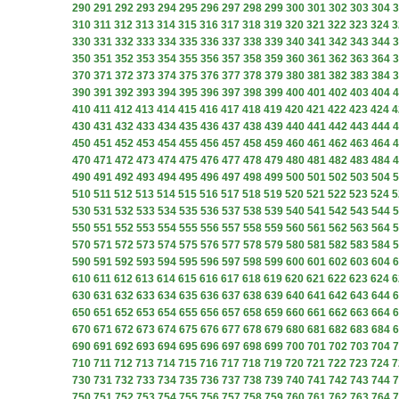
290
291
292
293
294
295
296
297
298
299
300
301
302
303
304
3
310
311
312
313
314
315
316
317
318
319
320
321
322
323
324
3
330
331
332
333
334
335
336
337
338
339
340
341
342
343
344
3
350
351
352
353
354
355
356
357
358
359
360
361
362
363
364
3
370
371
372
373
374
375
376
377
378
379
380
381
382
383
384
3
390
391
392
393
394
395
396
397
398
399
400
401
402
403
404
4
410
411
412
413
414
415
416
417
418
419
420
421
422
423
424
4
430
431
432
433
434
435
436
437
438
439
440
441
442
443
444
4
450
451
452
453
454
455
456
457
458
459
460
461
462
463
464
4
470
471
472
473
474
475
476
477
478
479
480
481
482
483
484
4
490
491
492
493
494
495
496
497
498
499
500
501
502
503
504
5
510
511
512
513
514
515
516
517
518
519
520
521
522
523
524
5
530
531
532
533
534
535
536
537
538
539
540
541
542
543
544
5
550
551
552
553
554
555
556
557
558
559
560
561
562
563
564
5
570
571
572
573
574
575
576
577
578
579
580
581
582
583
584
5
590
591
592
593
594
595
596
597
598
599
600
601
602
603
604
6
610
611
612
613
614
615
616
617
618
619
620
621
622
623
624
6
630
631
632
633
634
635
636
637
638
639
640
641
642
643
644
6
650
651
652
653
654
655
656
657
658
659
660
661
662
663
664
6
670
671
672
673
674
675
676
677
678
679
680
681
682
683
684
6
690
691
692
693
694
695
696
697
698
699
700
701
702
703
704
7
710
711
712
713
714
715
716
717
718
719
720
721
722
723
724
7
730
731
732
733
734
735
736
737
738
739
740
741
742
743
744
7
750
751
752
753
754
755
756
757
758
759
760
761
762
763
764
7