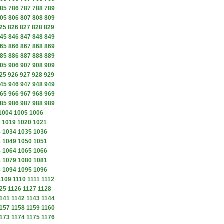
85
786
787
788
789
05
806
807
808
809
25
826
827
828
829
45
846
847
848
849
65
866
867
868
869
85
886
887
888
889
05
906
907
908
909
25
926
927
928
929
45
946
947
948
949
65
966
967
968
969
85
986
987
988
989
1004
1005
1006
8
1019
1020
1021
3
1034
1035
1036
8
1049
1050
1051
3
1064
1065
1066
8
1079
1080
1081
3
1094
1095
1096
1109
1110
1111
1112
25
1126
1127
1128
141
1142
1143
1144
157
1158
1159
1160
173
1174
1175
1176