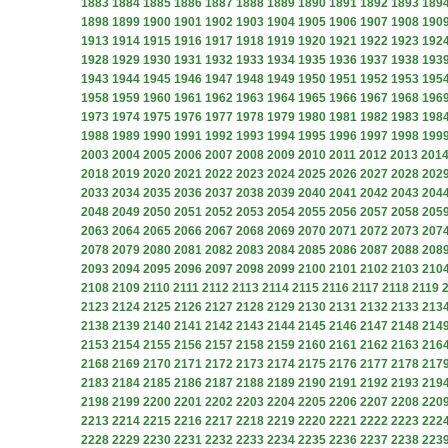
1883
1884
1885
1886
1887
1888
1889
1890
1891
1892
1893
189
1898
1899
1900
1901
1902
1903
1904
1905
1906
1907
1908
190
1913
1914
1915
1916
1917
1918
1919
1920
1921
1922
1923
192
1928
1929
1930
1931
1932
1933
1934
1935
1936
1937
1938
193
1943
1944
1945
1946
1947
1948
1949
1950
1951
1952
1953
195
1958
1959
1960
1961
1962
1963
1964
1965
1966
1967
1968
196
1973
1974
1975
1976
1977
1978
1979
1980
1981
1982
1983
198
1988
1989
1990
1991
1992
1993
1994
1995
1996
1997
1998
199
2003
2004
2005
2006
2007
2008
2009
2010
2011
2012
2013
201
2018
2019
2020
2021
2022
2023
2024
2025
2026
2027
2028
202
2033
2034
2035
2036
2037
2038
2039
2040
2041
2042
2043
204
2048
2049
2050
2051
2052
2053
2054
2055
2056
2057
2058
205
2063
2064
2065
2066
2067
2068
2069
2070
2071
2072
2073
207
2078
2079
2080
2081
2082
2083
2084
2085
2086
2087
2088
208
2093
2094
2095
2096
2097
2098
2099
2100
2101
2102
2103
210
2108
2109
2110
2111
2112
2113
2114
2115
2116
2117
2118
2119
2123
2124
2125
2126
2127
2128
2129
2130
2131
2132
2133
213
2138
2139
2140
2141
2142
2143
2144
2145
2146
2147
2148
214
2153
2154
2155
2156
2157
2158
2159
2160
2161
2162
2163
216
2168
2169
2170
2171
2172
2173
2174
2175
2176
2177
2178
217
2183
2184
2185
2186
2187
2188
2189
2190
2191
2192
2193
219
2198
2199
2200
2201
2202
2203
2204
2205
2206
2207
2208
220
2213
2214
2215
2216
2217
2218
2219
2220
2221
2222
2223
222
2228
2229
2230
2231
2232
2233
2234
2235
2236
2237
2238
223