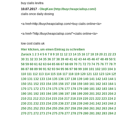
buy cialis levitra
10.07.2017
-
OlegKaw
(http://buycheapcialisp.com/)
cialis once daily dosing
<a href=http://buycheapcialisp.com/>buy cialis online</a>
<a href="http://buycheapcialisp.com/">cialis online</a>
low cost cialis uk
Hier klicken, um einen Eintrag zu schreiben
Zurück
1
2
3
4
5
6
7
8
9
10
11
12
13
14
15
16
17
18
19
20
21
22
23
30
31
32
33
34
35
36
37
38
39
40
41
42
43
44
45
46
47
48
49
50
5
58
59
60
61
62
63
64
65
66
67
68
69
70
71
72
73
74
75
76
77
78
7
86
87
88
89
90
91
92
93
94
95
96
97
98
99
100
101
102
103
104
1
110
111
112
113
114
115
116
117
118
119
120
121
122
123
124
12
130
131
132
133
134
135
136
137
138
139
140
141
142
143
144
1
150
151
152
153
154
155
156
157
158
159
160
161
162
163
164
1
170
171
172
173
174
175
176
177
178
179
180
181
182
183
184
1
190
191
192
193
194
195
196
197
198
199
200
201
202
203
204
2
210
211
212
213
214
215
216
217
218
219
220
221
222
223
224
2
230
231
232
233
234
235
236
237
238
239
240
241
242
243
244
2
250
251
252
253
254
255
256
257
258
259
260
261
262
263
264
2
270
271
272
273
274
275
276
277
278
279
280
281
282
283
284
2