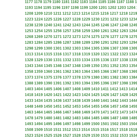
1177
1178
1179
1180
1181
1182
1183
1184
1185
1186
1187
1188
1
1193
1194
1195
1196
1197
1198
1199
1200
1201
1202
1203
1204
1208
1209
1210
1211
1212
1213
1214
1215
1216
1217
1218
121
1223
1224
1225
1226
1227
1228
1229
1230
1231
1232
1233
123
1238
1239
1240
1241
1242
1243
1244
1245
1246
1247
1248
124
1253
1254
1255
1256
1257
1258
1259
1260
1261
1262
1263
126
1268
1269
1270
1271
1272
1273
1274
1275
1276
1277
1278
127
1283
1284
1285
1286
1287
1288
1289
1290
1291
1292
1293
129
1298
1299
1300
1301
1302
1303
1304
1305
1306
1307
1308
130
1313
1314
1315
1316
1317
1318
1319
1320
1321
1322
1323
132
1328
1329
1330
1331
1332
1333
1334
1335
1336
1337
1338
133
1343
1344
1345
1346
1347
1348
1349
1350
1351
1352
1353
135
1358
1359
1360
1361
1362
1363
1364
1365
1366
1367
1368
136
1373
1374
1375
1376
1377
1378
1379
1380
1381
1382
1383
138
1388
1389
1390
1391
1392
1393
1394
1395
1396
1397
1398
139
1403
1404
1405
1406
1407
1408
1409
1410
1411
1412
1413
141
1418
1419
1420
1421
1422
1423
1424
1425
1426
1427
1428
142
1433
1434
1435
1436
1437
1438
1439
1440
1441
1442
1443
144
1448
1449
1450
1451
1452
1453
1454
1455
1456
1457
1458
145
1463
1464
1465
1466
1467
1468
1469
1470
1471
1472
1473
147
1478
1479
1480
1481
1482
1483
1484
1485
1486
1487
1488
148
1493
1494
1495
1496
1497
1498
1499
1500
1501
1502
1503
150
1508
1509
1510
1511
1512
1513
1514
1515
1516
1517
1518
151
1523
1524
1525
1526
1527
1528
1529
1530
1531
1532
1533
153