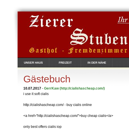
UNSER HAUS
FREIZEIT
IN DER NÄHE
Gästebuch
10.07.2017
-
GerrKaw
(http://cialishascheap.com/)
i use it soft cialis
http://cialishascheap.com/ - buy cialis online
<a href="http://cialishascheap.com/">buy cheap cialis</a>
only best offers cialis iop