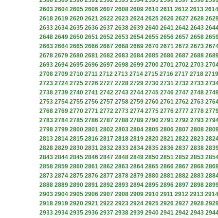
2588
2589
2590
2591
2592
2593
2594
2595
2596
2597
2598
259
2603
2604
2605
2606
2607
2608
2609
2610
2611
2612
2613
261
2618
2619
2620
2621
2622
2623
2624
2625
2626
2627
2628
262
2633
2634
2635
2636
2637
2638
2639
2640
2641
2642
2643
264
2648
2649
2650
2651
2652
2653
2654
2655
2656
2657
2658
265
2663
2664
2665
2666
2667
2668
2669
2670
2671
2672
2673
267
2678
2679
2680
2681
2682
2683
2684
2685
2686
2687
2688
268
2693
2694
2695
2696
2697
2698
2699
2700
2701
2702
2703
270
2708
2709
2710
2711
2712
2713
2714
2715
2716
2717
2718
271
2723
2724
2725
2726
2727
2728
2729
2730
2731
2732
2733
273
2738
2739
2740
2741
2742
2743
2744
2745
2746
2747
2748
274
2753
2754
2755
2756
2757
2758
2759
2760
2761
2762
2763
276
2768
2769
2770
2771
2772
2773
2774
2775
2776
2777
2778
277
2783
2784
2785
2786
2787
2788
2789
2790
2791
2792
2793
279
2798
2799
2800
2801
2802
2803
2804
2805
2806
2807
2808
280
2813
2814
2815
2816
2817
2818
2819
2820
2821
2822
2823
282
2828
2829
2830
2831
2832
2833
2834
2835
2836
2837
2838
283
2843
2844
2845
2846
2847
2848
2849
2850
2851
2852
2853
285
2858
2859
2860
2861
2862
2863
2864
2865
2866
2867
2868
286
2873
2874
2875
2876
2877
2878
2879
2880
2881
2882
2883
288
2888
2889
2890
2891
2892
2893
2894
2895
2896
2897
2898
289
2903
2904
2905
2906
2907
2908
2909
2910
2911
2912
2913
291
2918
2919
2920
2921
2922
2923
2924
2925
2926
2927
2928
292
2933
2934
2935
2936
2937
2938
2939
2940
2941
2942
2943
294