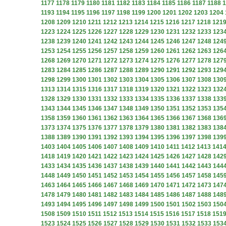
1177
1178
1179
1180
1181
1182
1183
1184
1185
1186
1187
1188
1
1193
1194
1195
1196
1197
1198
1199
1200
1201
1202
1203
1204
1208
1209
1210
1211
1212
1213
1214
1215
1216
1217
1218
121
1223
1224
1225
1226
1227
1228
1229
1230
1231
1232
1233
123
1238
1239
1240
1241
1242
1243
1244
1245
1246
1247
1248
124
1253
1254
1255
1256
1257
1258
1259
1260
1261
1262
1263
126
1268
1269
1270
1271
1272
1273
1274
1275
1276
1277
1278
127
1283
1284
1285
1286
1287
1288
1289
1290
1291
1292
1293
129
1298
1299
1300
1301
1302
1303
1304
1305
1306
1307
1308
130
1313
1314
1315
1316
1317
1318
1319
1320
1321
1322
1323
132
1328
1329
1330
1331
1332
1333
1334
1335
1336
1337
1338
133
1343
1344
1345
1346
1347
1348
1349
1350
1351
1352
1353
135
1358
1359
1360
1361
1362
1363
1364
1365
1366
1367
1368
136
1373
1374
1375
1376
1377
1378
1379
1380
1381
1382
1383
138
1388
1389
1390
1391
1392
1393
1394
1395
1396
1397
1398
139
1403
1404
1405
1406
1407
1408
1409
1410
1411
1412
1413
141
1418
1419
1420
1421
1422
1423
1424
1425
1426
1427
1428
142
1433
1434
1435
1436
1437
1438
1439
1440
1441
1442
1443
144
1448
1449
1450
1451
1452
1453
1454
1455
1456
1457
1458
145
1463
1464
1465
1466
1467
1468
1469
1470
1471
1472
1473
147
1478
1479
1480
1481
1482
1483
1484
1485
1486
1487
1488
148
1493
1494
1495
1496
1497
1498
1499
1500
1501
1502
1503
150
1508
1509
1510
1511
1512
1513
1514
1515
1516
1517
1518
151
1523
1524
1525
1526
1527
1528
1529
1530
1531
1532
1533
153