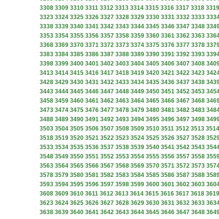
3308
3309
3310
3311
3312
3313
3314
3315
3316
3317
3318
331
3323
3324
3325
3326
3327
3328
3329
3330
3331
3332
3333
333
3338
3339
3340
3341
3342
3343
3344
3345
3346
3347
3348
334
3353
3354
3355
3356
3357
3358
3359
3360
3361
3362
3363
336
3368
3369
3370
3371
3372
3373
3374
3375
3376
3377
3378
337
3383
3384
3385
3386
3387
3388
3389
3390
3391
3392
3393
339
3398
3399
3400
3401
3402
3403
3404
3405
3406
3407
3408
340
3413
3414
3415
3416
3417
3418
3419
3420
3421
3422
3423
342
3428
3429
3430
3431
3432
3433
3434
3435
3436
3437
3438
343
3443
3444
3445
3446
3447
3448
3449
3450
3451
3452
3453
345
3458
3459
3460
3461
3462
3463
3464
3465
3466
3467
3468
346
3473
3474
3475
3476
3477
3478
3479
3480
3481
3482
3483
348
3488
3489
3490
3491
3492
3493
3494
3495
3496
3497
3498
349
3503
3504
3505
3506
3507
3508
3509
3510
3511
3512
3513
351
3518
3519
3520
3521
3522
3523
3524
3525
3526
3527
3528
352
3533
3534
3535
3536
3537
3538
3539
3540
3541
3542
3543
354
3548
3549
3550
3551
3552
3553
3554
3555
3556
3557
3558
355
3563
3564
3565
3566
3567
3568
3569
3570
3571
3572
3573
357
3578
3579
3580
3581
3582
3583
3584
3585
3586
3587
3588
358
3593
3594
3595
3596
3597
3598
3599
3600
3601
3602
3603
360
3608
3609
3610
3611
3612
3613
3614
3615
3616
3617
3618
361
3623
3624
3625
3626
3627
3628
3629
3630
3631
3632
3633
363
3638
3639
3640
3641
3642
3643
3644
3645
3646
3647
3648
364