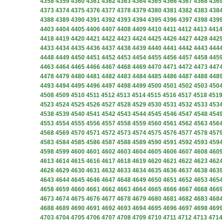
4358
4359
4360
4361
4362
4363
4364
4365
4366
4367
4368
436
4373
4374
4375
4376
4377
4378
4379
4380
4381
4382
4383
438
4388
4389
4390
4391
4392
4393
4394
4395
4396
4397
4398
439
4403
4404
4405
4406
4407
4408
4409
4410
4411
4412
4413
441
4418
4419
4420
4421
4422
4423
4424
4425
4426
4427
4428
442
4433
4434
4435
4436
4437
4438
4439
4440
4441
4442
4443
444
4448
4449
4450
4451
4452
4453
4454
4455
4456
4457
4458
445
4463
4464
4465
4466
4467
4468
4469
4470
4471
4472
4473
447
4478
4479
4480
4481
4482
4483
4484
4485
4486
4487
4488
448
4493
4494
4495
4496
4497
4498
4499
4500
4501
4502
4503
450
4508
4509
4510
4511
4512
4513
4514
4515
4516
4517
4518
451
4523
4524
4525
4526
4527
4528
4529
4530
4531
4532
4533
453
4538
4539
4540
4541
4542
4543
4544
4545
4546
4547
4548
454
4553
4554
4555
4556
4557
4558
4559
4560
4561
4562
4563
456
4568
4569
4570
4571
4572
4573
4574
4575
4576
4577
4578
457
4583
4584
4585
4586
4587
4588
4589
4590
4591
4592
4593
459
4598
4599
4600
4601
4602
4603
4604
4605
4606
4607
4608
460
4613
4614
4615
4616
4617
4618
4619
4620
4621
4622
4623
462
4628
4629
4630
4631
4632
4633
4634
4635
4636
4637
4638
463
4643
4644
4645
4646
4647
4648
4649
4650
4651
4652
4653
465
4658
4659
4660
4661
4662
4663
4664
4665
4666
4667
4668
466
4673
4674
4675
4676
4677
4678
4679
4680
4681
4682
4683
468
4688
4689
4690
4691
4692
4693
4694
4695
4696
4697
4698
469
4703
4704
4705
4706
4707
4708
4709
4710
4711
4712
4713
471