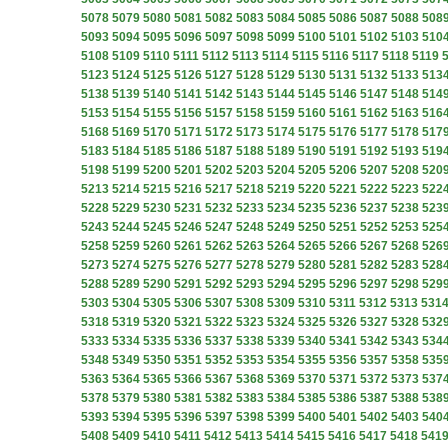
5078
5079
5080
5081
5082
5083
5084
5085
5086
5087
5088
508
5093
5094
5095
5096
5097
5098
5099
5100
5101
5102
5103
510
5108
5109
5110
5111
5112
5113
5114
5115
5116
5117
5118
5119
5123
5124
5125
5126
5127
5128
5129
5130
5131
5132
5133
513
5138
5139
5140
5141
5142
5143
5144
5145
5146
5147
5148
514
5153
5154
5155
5156
5157
5158
5159
5160
5161
5162
5163
516
5168
5169
5170
5171
5172
5173
5174
5175
5176
5177
5178
517
5183
5184
5185
5186
5187
5188
5189
5190
5191
5192
5193
519
5198
5199
5200
5201
5202
5203
5204
5205
5206
5207
5208
520
5213
5214
5215
5216
5217
5218
5219
5220
5221
5222
5223
522
5228
5229
5230
5231
5232
5233
5234
5235
5236
5237
5238
523
5243
5244
5245
5246
5247
5248
5249
5250
5251
5252
5253
525
5258
5259
5260
5261
5262
5263
5264
5265
5266
5267
5268
526
5273
5274
5275
5276
5277
5278
5279
5280
5281
5282
5283
528
5288
5289
5290
5291
5292
5293
5294
5295
5296
5297
5298
529
5303
5304
5305
5306
5307
5308
5309
5310
5311
5312
5313
531
5318
5319
5320
5321
5322
5323
5324
5325
5326
5327
5328
532
5333
5334
5335
5336
5337
5338
5339
5340
5341
5342
5343
534
5348
5349
5350
5351
5352
5353
5354
5355
5356
5357
5358
535
5363
5364
5365
5366
5367
5368
5369
5370
5371
5372
5373
537
5378
5379
5380
5381
5382
5383
5384
5385
5386
5387
5388
538
5393
5394
5395
5396
5397
5398
5399
5400
5401
5402
5403
540
5408
5409
5410
5411
5412
5413
5414
5415
5416
5417
5418
541