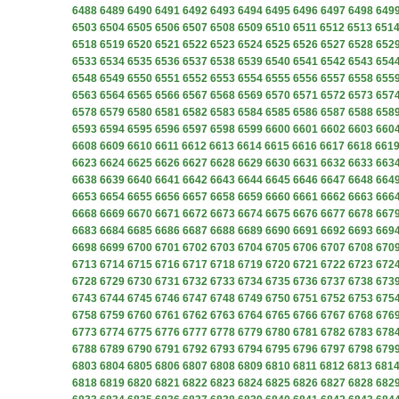
6488
6489
6490
6491
6492
6493
6494
6495
6496
6497
6498
649
6503
6504
6505
6506
6507
6508
6509
6510
6511
6512
6513
651
6518
6519
6520
6521
6522
6523
6524
6525
6526
6527
6528
652
6533
6534
6535
6536
6537
6538
6539
6540
6541
6542
6543
654
6548
6549
6550
6551
6552
6553
6554
6555
6556
6557
6558
655
6563
6564
6565
6566
6567
6568
6569
6570
6571
6572
6573
657
6578
6579
6580
6581
6582
6583
6584
6585
6586
6587
6588
658
6593
6594
6595
6596
6597
6598
6599
6600
6601
6602
6603
660
6608
6609
6610
6611
6612
6613
6614
6615
6616
6617
6618
661
6623
6624
6625
6626
6627
6628
6629
6630
6631
6632
6633
663
6638
6639
6640
6641
6642
6643
6644
6645
6646
6647
6648
664
6653
6654
6655
6656
6657
6658
6659
6660
6661
6662
6663
666
6668
6669
6670
6671
6672
6673
6674
6675
6676
6677
6678
667
6683
6684
6685
6686
6687
6688
6689
6690
6691
6692
6693
669
6698
6699
6700
6701
6702
6703
6704
6705
6706
6707
6708
670
6713
6714
6715
6716
6717
6718
6719
6720
6721
6722
6723
672
6728
6729
6730
6731
6732
6733
6734
6735
6736
6737
6738
673
6743
6744
6745
6746
6747
6748
6749
6750
6751
6752
6753
675
6758
6759
6760
6761
6762
6763
6764
6765
6766
6767
6768
676
6773
6774
6775
6776
6777
6778
6779
6780
6781
6782
6783
678
6788
6789
6790
6791
6792
6793
6794
6795
6796
6797
6798
679
6803
6804
6805
6806
6807
6808
6809
6810
6811
6812
6813
681
6818
6819
6820
6821
6822
6823
6824
6825
6826
6827
6828
682