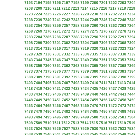
7193
7194
7195
7196
7197
7198
7199
7200
7201
7202
7203
720
7208
7209
7210
7211
7212
7213
7214
7215
7216
7217
7218
721
7223
7224
7225
7226
7227
7228
7229
7230
7231
7232
7233
723
7238
7239
7240
7241
7242
7243
7244
7245
7246
7247
7248
724
7253
7254
7255
7256
7257
7258
7259
7260
7261
7262
7263
726
7268
7269
7270
7271
7272
7273
7274
7275
7276
7277
7278
727
7283
7284
7285
7286
7287
7288
7289
7290
7291
7292
7293
729
7298
7299
7300
7301
7302
7303
7304
7305
7306
7307
7308
730
7313
7314
7315
7316
7317
7318
7319
7320
7321
7322
7323
732
7328
7329
7330
7331
7332
7333
7334
7335
7336
7337
7338
733
7343
7344
7345
7346
7347
7348
7349
7350
7351
7352
7353
735
7358
7359
7360
7361
7362
7363
7364
7365
7366
7367
7368
736
7373
7374
7375
7376
7377
7378
7379
7380
7381
7382
7383
738
7388
7389
7390
7391
7392
7393
7394
7395
7396
7397
7398
739
7403
7404
7405
7406
7407
7408
7409
7410
7411
7412
7413
741
7418
7419
7420
7421
7422
7423
7424
7425
7426
7427
7428
742
7433
7434
7435
7436
7437
7438
7439
7440
7441
7442
7443
744
7448
7449
7450
7451
7452
7453
7454
7455
7456
7457
7458
745
7463
7464
7465
7466
7467
7468
7469
7470
7471
7472
7473
747
7478
7479
7480
7481
7482
7483
7484
7485
7486
7487
7488
748
7493
7494
7495
7496
7497
7498
7499
7500
7501
7502
7503
750
7508
7509
7510
7511
7512
7513
7514
7515
7516
7517
7518
751
7523
7524
7525
7526
7527
7528
7529
7530
7531
7532
7533
753
7538
7539
7540
7541
7542
7543
7544
7545
7546
7547
7548
754