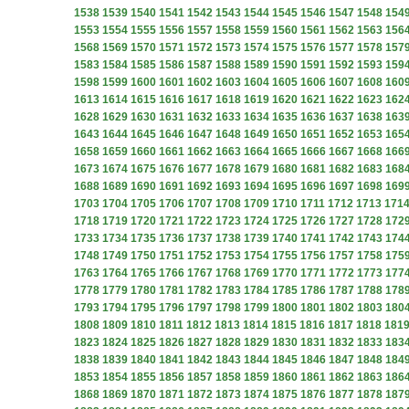
1538
1539
1540
1541
1542
1543
1544
1545
1546
1547
1548
154
1553
1554
1555
1556
1557
1558
1559
1560
1561
1562
1563
156
1568
1569
1570
1571
1572
1573
1574
1575
1576
1577
1578
157
1583
1584
1585
1586
1587
1588
1589
1590
1591
1592
1593
159
1598
1599
1600
1601
1602
1603
1604
1605
1606
1607
1608
160
1613
1614
1615
1616
1617
1618
1619
1620
1621
1622
1623
162
1628
1629
1630
1631
1632
1633
1634
1635
1636
1637
1638
163
1643
1644
1645
1646
1647
1648
1649
1650
1651
1652
1653
165
1658
1659
1660
1661
1662
1663
1664
1665
1666
1667
1668
166
1673
1674
1675
1676
1677
1678
1679
1680
1681
1682
1683
168
1688
1689
1690
1691
1692
1693
1694
1695
1696
1697
1698
169
1703
1704
1705
1706
1707
1708
1709
1710
1711
1712
1713
171
1718
1719
1720
1721
1722
1723
1724
1725
1726
1727
1728
172
1733
1734
1735
1736
1737
1738
1739
1740
1741
1742
1743
174
1748
1749
1750
1751
1752
1753
1754
1755
1756
1757
1758
175
1763
1764
1765
1766
1767
1768
1769
1770
1771
1772
1773
177
1778
1779
1780
1781
1782
1783
1784
1785
1786
1787
1788
178
1793
1794
1795
1796
1797
1798
1799
1800
1801
1802
1803
180
1808
1809
1810
1811
1812
1813
1814
1815
1816
1817
1818
181
1823
1824
1825
1826
1827
1828
1829
1830
1831
1832
1833
183
1838
1839
1840
1841
1842
1843
1844
1845
1846
1847
1848
184
1853
1854
1855
1856
1857
1858
1859
1860
1861
1862
1863
186
1868
1869
1870
1871
1872
1873
1874
1875
1876
1877
1878
187