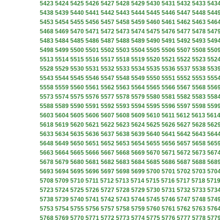
5423
5424
5425
5426
5427
5428
5429
5430
5431
5432
5433
543
5438
5439
5440
5441
5442
5443
5444
5445
5446
5447
5448
544
5453
5454
5455
5456
5457
5458
5459
5460
5461
5462
5463
546
5468
5469
5470
5471
5472
5473
5474
5475
5476
5477
5478
547
5483
5484
5485
5486
5487
5488
5489
5490
5491
5492
5493
549
5498
5499
5500
5501
5502
5503
5504
5505
5506
5507
5508
550
5513
5514
5515
5516
5517
5518
5519
5520
5521
5522
5523
552
5528
5529
5530
5531
5532
5533
5534
5535
5536
5537
5538
553
5543
5544
5545
5546
5547
5548
5549
5550
5551
5552
5553
555
5558
5559
5560
5561
5562
5563
5564
5565
5566
5567
5568
556
5573
5574
5575
5576
5577
5578
5579
5580
5581
5582
5583
558
5588
5589
5590
5591
5592
5593
5594
5595
5596
5597
5598
559
5603
5604
5605
5606
5607
5608
5609
5610
5611
5612
5613
561
5618
5619
5620
5621
5622
5623
5624
5625
5626
5627
5628
562
5633
5634
5635
5636
5637
5638
5639
5640
5641
5642
5643
564
5648
5649
5650
5651
5652
5653
5654
5655
5656
5657
5658
565
5663
5664
5665
5666
5667
5668
5669
5670
5671
5672
5673
567
5678
5679
5680
5681
5682
5683
5684
5685
5686
5687
5688
568
5693
5694
5695
5696
5697
5698
5699
5700
5701
5702
5703
570
5708
5709
5710
5711
5712
5713
5714
5715
5716
5717
5718
571
5723
5724
5725
5726
5727
5728
5729
5730
5731
5732
5733
573
5738
5739
5740
5741
5742
5743
5744
5745
5746
5747
5748
574
5753
5754
5755
5756
5757
5758
5759
5760
5761
5762
5763
576
5768
5769
5770
5771
5772
5773
5774
5775
5776
5777
5778
577