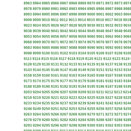
8963
8964
8965
8966
8967
8968
8969
8970
8971
8972
8973
897
8978
8979
8980
8981
8982
8983
8984
8985
8986
8987
8988
898
8993
8994
8995
8996
8997
8998
8999
9000
9001
9002
9003
900
9008
9009
9010
9011
9012
9013
9014
9015
9016
9017
9018
901
9023
9024
9025
9026
9027
9028
9029
9030
9031
9032
9033
903
9038
9039
9040
9041
9042
9043
9044
9045
9046
9047
9048
904
9053
9054
9055
9056
9057
9058
9059
9060
9061
9062
9063
906
9068
9069
9070
9071
9072
9073
9074
9075
9076
9077
9078
907
9083
9084
9085
9086
9087
9088
9089
9090
9091
9092
9093
909
9098
9099
9100
9101
9102
9103
9104
9105
9106
9107
9108
910
9113
9114
9115
9116
9117
9118
9119
9120
9121
9122
9123
9124
9128
9129
9130
9131
9132
9133
9134
9135
9136
9137
9138
913
9143
9144
9145
9146
9147
9148
9149
9150
9151
9152
9153
915
9158
9159
9160
9161
9162
9163
9164
9165
9166
9167
9168
916
9173
9174
9175
9176
9177
9178
9179
9180
9181
9182
9183
918
9188
9189
9190
9191
9192
9193
9194
9195
9196
9197
9198
919
9203
9204
9205
9206
9207
9208
9209
9210
9211
9212
9213
921
9218
9219
9220
9221
9222
9223
9224
9225
9226
9227
9228
922
9233
9234
9235
9236
9237
9238
9239
9240
9241
9242
9243
924
9248
9249
9250
9251
9252
9253
9254
9255
9256
9257
9258
925
9263
9264
9265
9266
9267
9268
9269
9270
9271
9272
9273
927
9278
9279
9280
9281
9282
9283
9284
9285
9286
9287
9288
928
9293
9294
9295
9296
9297
9298
9299
9300
9301
9302
9303
930