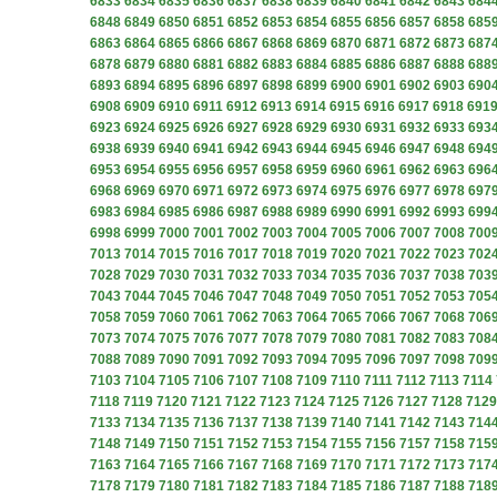
6833
6834
6835
6836
6837
6838
6839
6840
6841
6842
6843
684
6848
6849
6850
6851
6852
6853
6854
6855
6856
6857
6858
685
6863
6864
6865
6866
6867
6868
6869
6870
6871
6872
6873
687
6878
6879
6880
6881
6882
6883
6884
6885
6886
6887
6888
688
6893
6894
6895
6896
6897
6898
6899
6900
6901
6902
6903
690
6908
6909
6910
6911
6912
6913
6914
6915
6916
6917
6918
691
6923
6924
6925
6926
6927
6928
6929
6930
6931
6932
6933
693
6938
6939
6940
6941
6942
6943
6944
6945
6946
6947
6948
694
6953
6954
6955
6956
6957
6958
6959
6960
6961
6962
6963
696
6968
6969
6970
6971
6972
6973
6974
6975
6976
6977
6978
697
6983
6984
6985
6986
6987
6988
6989
6990
6991
6992
6993
699
6998
6999
7000
7001
7002
7003
7004
7005
7006
7007
7008
700
7013
7014
7015
7016
7017
7018
7019
7020
7021
7022
7023
702
7028
7029
7030
7031
7032
7033
7034
7035
7036
7037
7038
703
7043
7044
7045
7046
7047
7048
7049
7050
7051
7052
7053
705
7058
7059
7060
7061
7062
7063
7064
7065
7066
7067
7068
706
7073
7074
7075
7076
7077
7078
7079
7080
7081
7082
7083
708
7088
7089
7090
7091
7092
7093
7094
7095
7096
7097
7098
709
7103
7104
7105
7106
7107
7108
7109
7110
7111
7112
7113
7114
7118
7119
7120
7121
7122
7123
7124
7125
7126
7127
7128
7129
7133
7134
7135
7136
7137
7138
7139
7140
7141
7142
7143
714
7148
7149
7150
7151
7152
7153
7154
7155
7156
7157
7158
715
7163
7164
7165
7166
7167
7168
7169
7170
7171
7172
7173
717
7178
7179
7180
7181
7182
7183
7184
7185
7186
7187
7188
718