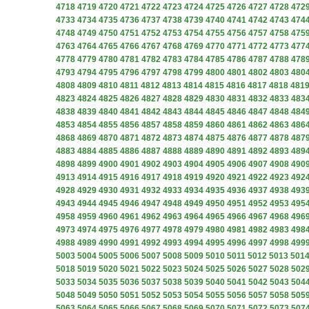
4718
4719
4720
4721
4722
4723
4724
4725
4726
4727
4728
472
4733
4734
4735
4736
4737
4738
4739
4740
4741
4742
4743
474
4748
4749
4750
4751
4752
4753
4754
4755
4756
4757
4758
475
4763
4764
4765
4766
4767
4768
4769
4770
4771
4772
4773
477
4778
4779
4780
4781
4782
4783
4784
4785
4786
4787
4788
478
4793
4794
4795
4796
4797
4798
4799
4800
4801
4802
4803
480
4808
4809
4810
4811
4812
4813
4814
4815
4816
4817
4818
481
4823
4824
4825
4826
4827
4828
4829
4830
4831
4832
4833
483
4838
4839
4840
4841
4842
4843
4844
4845
4846
4847
4848
484
4853
4854
4855
4856
4857
4858
4859
4860
4861
4862
4863
486
4868
4869
4870
4871
4872
4873
4874
4875
4876
4877
4878
487
4883
4884
4885
4886
4887
4888
4889
4890
4891
4892
4893
489
4898
4899
4900
4901
4902
4903
4904
4905
4906
4907
4908
490
4913
4914
4915
4916
4917
4918
4919
4920
4921
4922
4923
492
4928
4929
4930
4931
4932
4933
4934
4935
4936
4937
4938
493
4943
4944
4945
4946
4947
4948
4949
4950
4951
4952
4953
495
4958
4959
4960
4961
4962
4963
4964
4965
4966
4967
4968
496
4973
4974
4975
4976
4977
4978
4979
4980
4981
4982
4983
498
4988
4989
4990
4991
4992
4993
4994
4995
4996
4997
4998
499
5003
5004
5005
5006
5007
5008
5009
5010
5011
5012
5013
501
5018
5019
5020
5021
5022
5023
5024
5025
5026
5027
5028
502
5033
5034
5035
5036
5037
5038
5039
5040
5041
5042
5043
504
5048
5049
5050
5051
5052
5053
5054
5055
5056
5057
5058
505
5063
5064
5065
5066
5067
5068
5069
5070
5071
5072
5073
507