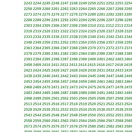
2243
2244
2245
2246
2247
2248
2249
2250
2251
2252
2253
225
2258
2259
2260
2261
2262
2263
2264
2265
2266
2267
2268
226
2273
2274
2275
2276
2277
2278
2279
2280
2281
2282
2283
228
2288
2289
2290
2291
2292
2293
2294
2295
2296
2297
2298
229
2303
2304
2305
2306
2307
2308
2309
2310
2311
2312
2313
231
2318
2319
2320
2321
2322
2323
2324
2325
2326
2327
2328
232
2333
2334
2335
2336
2337
2338
2339
2340
2341
2342
2343
234
2348
2349
2350
2351
2352
2353
2354
2355
2356
2357
2358
235
2363
2364
2365
2366
2367
2368
2369
2370
2371
2372
2373
237
2378
2379
2380
2381
2382
2383
2384
2385
2386
2387
2388
238
2393
2394
2395
2396
2397
2398
2399
2400
2401
2402
2403
240
2408
2409
2410
2411
2412
2413
2414
2415
2416
2417
2418
241
2423
2424
2425
2426
2427
2428
2429
2430
2431
2432
2433
243
2438
2439
2440
2441
2442
2443
2444
2445
2446
2447
2448
244
2453
2454
2455
2456
2457
2458
2459
2460
2461
2462
2463
246
2468
2469
2470
2471
2472
2473
2474
2475
2476
2477
2478
247
2483
2484
2485
2486
2487
2488
2489
2490
2491
2492
2493
249
2498
2499
2500
2501
2502
2503
2504
2505
2506
2507
2508
250
2513
2514
2515
2516
2517
2518
2519
2520
2521
2522
2523
252
2528
2529
2530
2531
2532
2533
2534
2535
2536
2537
2538
253
2543
2544
2545
2546
2547
2548
2549
2550
2551
2552
2553
255
2558
2559
2560
2561
2562
2563
2564
2565
2566
2567
2568
256
2573
2574
2575
2576
2577
2578
2579
2580
2581
2582
2583
258