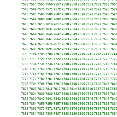
7553
7554
7555
7556
7557
7558
7559
7560
7561
7562
7563
756
7568
7569
7570
7571
7572
7573
7574
7575
7576
7577
7578
757
7583
7584
7585
7586
7587
7588
7589
7590
7591
7592
7593
759
7598
7599
7600
7601
7602
7603
7604
7605
7606
7607
7608
760
7613
7614
7615
7616
7617
7618
7619
7620
7621
7622
7623
762
7628
7629
7630
7631
7632
7633
7634
7635
7636
7637
7638
763
7643
7644
7645
7646
7647
7648
7649
7650
7651
7652
7653
765
7658
7659
7660
7661
7662
7663
7664
7665
7666
7667
7668
766
7673
7674
7675
7676
7677
7678
7679
7680
7681
7682
7683
768
7688
7689
7690
7691
7692
7693
7694
7695
7696
7697
7698
769
7703
7704
7705
7706
7707
7708
7709
7710
7711
7712
7713
771
7718
7719
7720
7721
7722
7723
7724
7725
7726
7727
7728
772
7733
7734
7735
7736
7737
7738
7739
7740
7741
7742
7743
774
7748
7749
7750
7751
7752
7753
7754
7755
7756
7757
7758
775
7763
7764
7765
7766
7767
7768
7769
7770
7771
7772
7773
777
7778
7779
7780
7781
7782
7783
7784
7785
7786
7787
7788
778
7793
7794
7795
7796
7797
7798
7799
7800
7801
7802
7803
780
7808
7809
7810
7811
7812
7813
7814
7815
7816
7817
7818
781
7823
7824
7825
7826
7827
7828
7829
7830
7831
7832
7833
783
7838
7839
7840
7841
7842
7843
7844
7845
7846
7847
7848
784
7853
7854
7855
7856
7857
7858
7859
7860
7861
7862
7863
786
7868
7869
7870
7871
7872
7873
7874
7875
7876
7877
7878
787
7883
7884
7885
7886
7887
7888
7889
7890
7891
7892
7893
789