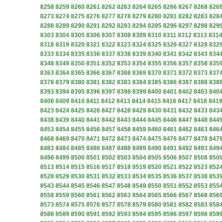
8258
8259
8260
8261
8262
8263
8264
8265
8266
8267
8268
826
8273
8274
8275
8276
8277
8278
8279
8280
8281
8282
8283
828
8288
8289
8290
8291
8292
8293
8294
8295
8296
8297
8298
829
8303
8304
8305
8306
8307
8308
8309
8310
8311
8312
8313
831
8318
8319
8320
8321
8322
8323
8324
8325
8326
8327
8328
832
8333
8334
8335
8336
8337
8338
8339
8340
8341
8342
8343
834
8348
8349
8350
8351
8352
8353
8354
8355
8356
8357
8358
835
8363
8364
8365
8366
8367
8368
8369
8370
8371
8372
8373
837
8378
8379
8380
8381
8382
8383
8384
8385
8386
8387
8388
838
8393
8394
8395
8396
8397
8398
8399
8400
8401
8402
8403
840
8408
8409
8410
8411
8412
8413
8414
8415
8416
8417
8418
841
8423
8424
8425
8426
8427
8428
8429
8430
8431
8432
8433
843
8438
8439
8440
8441
8442
8443
8444
8445
8446
8447
8448
844
8453
8454
8455
8456
8457
8458
8459
8460
8461
8462
8463
846
8468
8469
8470
8471
8472
8473
8474
8475
8476
8477
8478
847
8483
8484
8485
8486
8487
8488
8489
8490
8491
8492
8493
849
8498
8499
8500
8501
8502
8503
8504
8505
8506
8507
8508
850
8513
8514
8515
8516
8517
8518
8519
8520
8521
8522
8523
852
8528
8529
8530
8531
8532
8533
8534
8535
8536
8537
8538
853
8543
8544
8545
8546
8547
8548
8549
8550
8551
8552
8553
855
8558
8559
8560
8561
8562
8563
8564
8565
8566
8567
8568
856
8573
8574
8575
8576
8577
8578
8579
8580
8581
8582
8583
858
8588
8589
8590
8591
8592
8593
8594
8595
8596
8597
8598
859