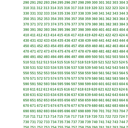
290
291
292
293
294
295
296
297
298
299
300
301
302
303
304
3
310
311
312
313
314
315
316
317
318
319
320
321
322
323
324
3
330
331
332
333
334
335
336
337
338
339
340
341
342
343
344
3
350
351
352
353
354
355
356
357
358
359
360
361
362
363
364
3
370
371
372
373
374
375
376
377
378
379
380
381
382
383
384
3
390
391
392
393
394
395
396
397
398
399
400
401
402
403
404
4
410
411
412
413
414
415
416
417
418
419
420
421
422
423
424
4
430
431
432
433
434
435
436
437
438
439
440
441
442
443
444
4
450
451
452
453
454
455
456
457
458
459
460
461
462
463
464
4
470
471
472
473
474
475
476
477
478
479
480
481
482
483
484
4
490
491
492
493
494
495
496
497
498
499
500
501
502
503
504
5
510
511
512
513
514
515
516
517
518
519
520
521
522
523
524
5
530
531
532
533
534
535
536
537
538
539
540
541
542
543
544
5
550
551
552
553
554
555
556
557
558
559
560
561
562
563
564
5
570
571
572
573
574
575
576
577
578
579
580
581
582
583
584
5
590
591
592
593
594
595
596
597
598
599
600
601
602
603
604
6
610
611
612
613
614
615
616
617
618
619
620
621
622
623
624
6
630
631
632
633
634
635
636
637
638
639
640
641
642
643
644
6
650
651
652
653
654
655
656
657
658
659
660
661
662
663
664
6
670
671
672
673
674
675
676
677
678
679
680
681
682
683
684
6
690
691
692
693
694
695
696
697
698
699
700
701
702
703
704
7
710
711
712
713
714
715
716
717
718
719
720
721
722
723
724
7
730
731
732
733
734
735
736
737
738
739
740
741
742
743
744
7
750
751
752
753
754
755
756
757
758
759
760
761
762
763
764
7