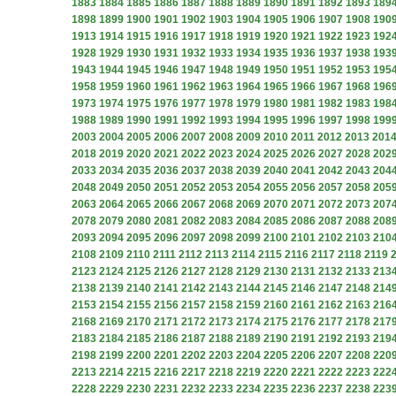
1883
1884
1885
1886
1887
1888
1889
1890
1891
1892
1893
189
1898
1899
1900
1901
1902
1903
1904
1905
1906
1907
1908
190
1913
1914
1915
1916
1917
1918
1919
1920
1921
1922
1923
192
1928
1929
1930
1931
1932
1933
1934
1935
1936
1937
1938
193
1943
1944
1945
1946
1947
1948
1949
1950
1951
1952
1953
195
1958
1959
1960
1961
1962
1963
1964
1965
1966
1967
1968
196
1973
1974
1975
1976
1977
1978
1979
1980
1981
1982
1983
198
1988
1989
1990
1991
1992
1993
1994
1995
1996
1997
1998
199
2003
2004
2005
2006
2007
2008
2009
2010
2011
2012
2013
201
2018
2019
2020
2021
2022
2023
2024
2025
2026
2027
2028
202
2033
2034
2035
2036
2037
2038
2039
2040
2041
2042
2043
204
2048
2049
2050
2051
2052
2053
2054
2055
2056
2057
2058
205
2063
2064
2065
2066
2067
2068
2069
2070
2071
2072
2073
207
2078
2079
2080
2081
2082
2083
2084
2085
2086
2087
2088
208
2093
2094
2095
2096
2097
2098
2099
2100
2101
2102
2103
210
2108
2109
2110
2111
2112
2113
2114
2115
2116
2117
2118
2119
2123
2124
2125
2126
2127
2128
2129
2130
2131
2132
2133
213
2138
2139
2140
2141
2142
2143
2144
2145
2146
2147
2148
214
2153
2154
2155
2156
2157
2158
2159
2160
2161
2162
2163
216
2168
2169
2170
2171
2172
2173
2174
2175
2176
2177
2178
217
2183
2184
2185
2186
2187
2188
2189
2190
2191
2192
2193
219
2198
2199
2200
2201
2202
2203
2204
2205
2206
2207
2208
220
2213
2214
2215
2216
2217
2218
2219
2220
2221
2222
2223
222
2228
2229
2230
2231
2232
2233
2234
2235
2236
2237
2238
223