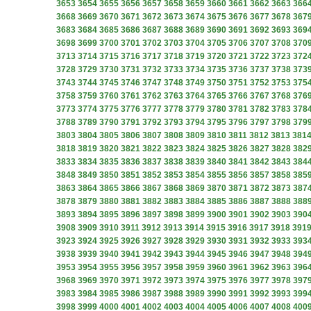
3653
3654
3655
3656
3657
3658
3659
3660
3661
3662
3663
366
3668
3669
3670
3671
3672
3673
3674
3675
3676
3677
3678
367
3683
3684
3685
3686
3687
3688
3689
3690
3691
3692
3693
369
3698
3699
3700
3701
3702
3703
3704
3705
3706
3707
3708
370
3713
3714
3715
3716
3717
3718
3719
3720
3721
3722
3723
372
3728
3729
3730
3731
3732
3733
3734
3735
3736
3737
3738
373
3743
3744
3745
3746
3747
3748
3749
3750
3751
3752
3753
375
3758
3759
3760
3761
3762
3763
3764
3765
3766
3767
3768
376
3773
3774
3775
3776
3777
3778
3779
3780
3781
3782
3783
378
3788
3789
3790
3791
3792
3793
3794
3795
3796
3797
3798
379
3803
3804
3805
3806
3807
3808
3809
3810
3811
3812
3813
381
3818
3819
3820
3821
3822
3823
3824
3825
3826
3827
3828
382
3833
3834
3835
3836
3837
3838
3839
3840
3841
3842
3843
384
3848
3849
3850
3851
3852
3853
3854
3855
3856
3857
3858
385
3863
3864
3865
3866
3867
3868
3869
3870
3871
3872
3873
387
3878
3879
3880
3881
3882
3883
3884
3885
3886
3887
3888
388
3893
3894
3895
3896
3897
3898
3899
3900
3901
3902
3903
390
3908
3909
3910
3911
3912
3913
3914
3915
3916
3917
3918
391
3923
3924
3925
3926
3927
3928
3929
3930
3931
3932
3933
393
3938
3939
3940
3941
3942
3943
3944
3945
3946
3947
3948
394
3953
3954
3955
3956
3957
3958
3959
3960
3961
3962
3963
396
3968
3969
3970
3971
3972
3973
3974
3975
3976
3977
3978
397
3983
3984
3985
3986
3987
3988
3989
3990
3991
3992
3993
399
3998
3999
4000
4001
4002
4003
4004
4005
4006
4007
4008
400