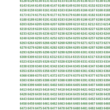
6128
6129
6130
6131
6132
6133
6134
6135
6136
6137
6138
613
6143
6144
6145
6146
6147
6148
6149
6150
6151
6152
6153
615
6158
6159
6160
6161
6162
6163
6164
6165
6166
6167
6168
616
6173
6174
6175
6176
6177
6178
6179
6180
6181
6182
6183
618
6188
6189
6190
6191
6192
6193
6194
6195
6196
6197
6198
619
6203
6204
6205
6206
6207
6208
6209
6210
6211
6212
6213
621
6218
6219
6220
6221
6222
6223
6224
6225
6226
6227
6228
622
6233
6234
6235
6236
6237
6238
6239
6240
6241
6242
6243
624
6248
6249
6250
6251
6252
6253
6254
6255
6256
6257
6258
625
6263
6264
6265
6266
6267
6268
6269
6270
6271
6272
6273
627
6278
6279
6280
6281
6282
6283
6284
6285
6286
6287
6288
628
6293
6294
6295
6296
6297
6298
6299
6300
6301
6302
6303
630
6308
6309
6310
6311
6312
6313
6314
6315
6316
6317
6318
631
6323
6324
6325
6326
6327
6328
6329
6330
6331
6332
6333
633
6338
6339
6340
6341
6342
6343
6344
6345
6346
6347
6348
634
6353
6354
6355
6356
6357
6358
6359
6360
6361
6362
6363
636
6368
6369
6370
6371
6372
6373
6374
6375
6376
6377
6378
637
6383
6384
6385
6386
6387
6388
6389
6390
6391
6392
6393
639
6398
6399
6400
6401
6402
6403
6404
6405
6406
6407
6408
640
6413
6414
6415
6416
6417
6418
6419
6420
6421
6422
6423
642
6428
6429
6430
6431
6432
6433
6434
6435
6436
6437
6438
643
6443
6444
6445
6446
6447
6448
6449
6450
6451
6452
6453
645
6458
6459
6460
6461
6462
6463
6464
6465
6466
6467
6468
646
6473
6474
6475
6476
6477
6478
6479
6480
6481
6482
6483
648