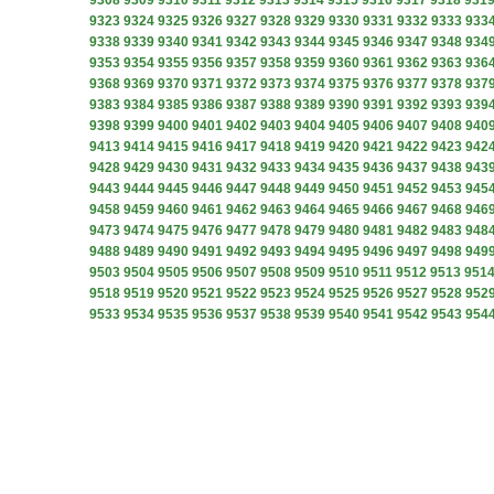
9308
9309
9310
9311
9312
9313
9314
9315
9316
9317
9318
931
9323
9324
9325
9326
9327
9328
9329
9330
9331
9332
9333
933
9338
9339
9340
9341
9342
9343
9344
9345
9346
9347
9348
934
9353
9354
9355
9356
9357
9358
9359
9360
9361
9362
9363
936
9368
9369
9370
9371
9372
9373
9374
9375
9376
9377
9378
937
9383
9384
9385
9386
9387
9388
9389
9390
9391
9392
9393
939
9398
9399
9400
9401
9402
9403
9404
9405
9406
9407
9408
940
9413
9414
9415
9416
9417
9418
9419
9420
9421
9422
9423
942
9428
9429
9430
9431
9432
9433
9434
9435
9436
9437
9438
943
9443
9444
9445
9446
9447
9448
9449
9450
9451
9452
9453
945
9458
9459
9460
9461
9462
9463
9464
9465
9466
9467
9468
946
9473
9474
9475
9476
9477
9478
9479
9480
9481
9482
9483
948
9488
9489
9490
9491
9492
9493
9494
9495
9496
9497
9498
949
9503
9504
9505
9506
9507
9508
9509
9510
9511
9512
9513
951
9518
9519
9520
9521
9522
9523
9524
9525
9526
9527
9528
952
9533
9534
9535
9536
9537
9538
9539
9540
9541
9542
9543
954