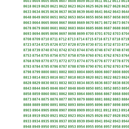
8603
8604
8605
8606
8607
8608
8609
8610
8611
8612
8613
861
8618
8619
8620
8621
8622
8623
8624
8625
8626
8627
8628
862
8633
8634
8635
8636
8637
8638
8639
8640
8641
8642
8643
864
8648
8649
8650
8651
8652
8653
8654
8655
8656
8657
8658
865
8663
8664
8665
8666
8667
8668
8669
8670
8671
8672
8673
867
8678
8679
8680
8681
8682
8683
8684
8685
8686
8687
8688
868
8693
8694
8695
8696
8697
8698
8699
8700
8701
8702
8703
870
8708
8709
8710
8711
8712
8713
8714
8715
8716
8717
8718
871
8723
8724
8725
8726
8727
8728
8729
8730
8731
8732
8733
873
8738
8739
8740
8741
8742
8743
8744
8745
8746
8747
8748
874
8753
8754
8755
8756
8757
8758
8759
8760
8761
8762
8763
876
8768
8769
8770
8771
8772
8773
8774
8775
8776
8777
8778
877
8783
8784
8785
8786
8787
8788
8789
8790
8791
8792
8793
879
8798
8799
8800
8801
8802
8803
8804
8805
8806
8807
8808
880
8813
8814
8815
8816
8817
8818
8819
8820
8821
8822
8823
882
8828
8829
8830
8831
8832
8833
8834
8835
8836
8837
8838
883
8843
8844
8845
8846
8847
8848
8849
8850
8851
8852
8853
885
8858
8859
8860
8861
8862
8863
8864
8865
8866
8867
8868
886
8873
8874
8875
8876
8877
8878
8879
8880
8881
8882
8883
888
8888
8889
8890
8891
8892
8893
8894
8895
8896
8897
8898
889
8903
8904
8905
8906
8907
8908
8909
8910
8911
8912
8913
891
8918
8919
8920
8921
8922
8923
8924
8925
8926
8927
8928
892
8933
8934
8935
8936
8937
8938
8939
8940
8941
8942
8943
894
8948
8949
8950
8951
8952
8953
8954
8955
8956
8957
8958
895