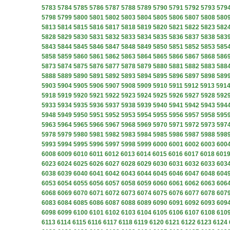
5783
5784
5785
5786
5787
5788
5789
5790
5791
5792
5793
579
5798
5799
5800
5801
5802
5803
5804
5805
5806
5807
5808
580
5813
5814
5815
5816
5817
5818
5819
5820
5821
5822
5823
582
5828
5829
5830
5831
5832
5833
5834
5835
5836
5837
5838
583
5843
5844
5845
5846
5847
5848
5849
5850
5851
5852
5853
585
5858
5859
5860
5861
5862
5863
5864
5865
5866
5867
5868
586
5873
5874
5875
5876
5877
5878
5879
5880
5881
5882
5883
588
5888
5889
5890
5891
5892
5893
5894
5895
5896
5897
5898
589
5903
5904
5905
5906
5907
5908
5909
5910
5911
5912
5913
591
5918
5919
5920
5921
5922
5923
5924
5925
5926
5927
5928
592
5933
5934
5935
5936
5937
5938
5939
5940
5941
5942
5943
594
5948
5949
5950
5951
5952
5953
5954
5955
5956
5957
5958
595
5963
5964
5965
5966
5967
5968
5969
5970
5971
5972
5973
597
5978
5979
5980
5981
5982
5983
5984
5985
5986
5987
5988
598
5993
5994
5995
5996
5997
5998
5999
6000
6001
6002
6003
600
6008
6009
6010
6011
6012
6013
6014
6015
6016
6017
6018
601
6023
6024
6025
6026
6027
6028
6029
6030
6031
6032
6033
603
6038
6039
6040
6041
6042
6043
6044
6045
6046
6047
6048
604
6053
6054
6055
6056
6057
6058
6059
6060
6061
6062
6063
606
6068
6069
6070
6071
6072
6073
6074
6075
6076
6077
6078
607
6083
6084
6085
6086
6087
6088
6089
6090
6091
6092
6093
609
6098
6099
6100
6101
6102
6103
6104
6105
6106
6107
6108
610
6113
6114
6115
6116
6117
6118
6119
6120
6121
6122
6123
6124