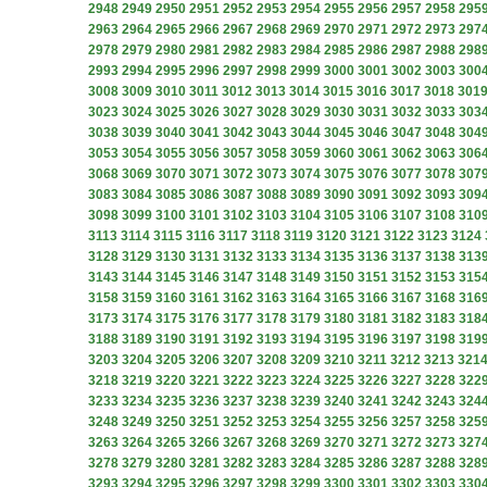
2948
2949
2950
2951
2952
2953
2954
2955
2956
2957
2958
295
2963
2964
2965
2966
2967
2968
2969
2970
2971
2972
2973
297
2978
2979
2980
2981
2982
2983
2984
2985
2986
2987
2988
298
2993
2994
2995
2996
2997
2998
2999
3000
3001
3002
3003
300
3008
3009
3010
3011
3012
3013
3014
3015
3016
3017
3018
301
3023
3024
3025
3026
3027
3028
3029
3030
3031
3032
3033
303
3038
3039
3040
3041
3042
3043
3044
3045
3046
3047
3048
304
3053
3054
3055
3056
3057
3058
3059
3060
3061
3062
3063
306
3068
3069
3070
3071
3072
3073
3074
3075
3076
3077
3078
307
3083
3084
3085
3086
3087
3088
3089
3090
3091
3092
3093
309
3098
3099
3100
3101
3102
3103
3104
3105
3106
3107
3108
310
3113
3114
3115
3116
3117
3118
3119
3120
3121
3122
3123
3124
3128
3129
3130
3131
3132
3133
3134
3135
3136
3137
3138
313
3143
3144
3145
3146
3147
3148
3149
3150
3151
3152
3153
315
3158
3159
3160
3161
3162
3163
3164
3165
3166
3167
3168
316
3173
3174
3175
3176
3177
3178
3179
3180
3181
3182
3183
318
3188
3189
3190
3191
3192
3193
3194
3195
3196
3197
3198
319
3203
3204
3205
3206
3207
3208
3209
3210
3211
3212
3213
321
3218
3219
3220
3221
3222
3223
3224
3225
3226
3227
3228
322
3233
3234
3235
3236
3237
3238
3239
3240
3241
3242
3243
324
3248
3249
3250
3251
3252
3253
3254
3255
3256
3257
3258
325
3263
3264
3265
3266
3267
3268
3269
3270
3271
3272
3273
327
3278
3279
3280
3281
3282
3283
3284
3285
3286
3287
3288
328
3293
3294
3295
3296
3297
3298
3299
3300
3301
3302
3303
330