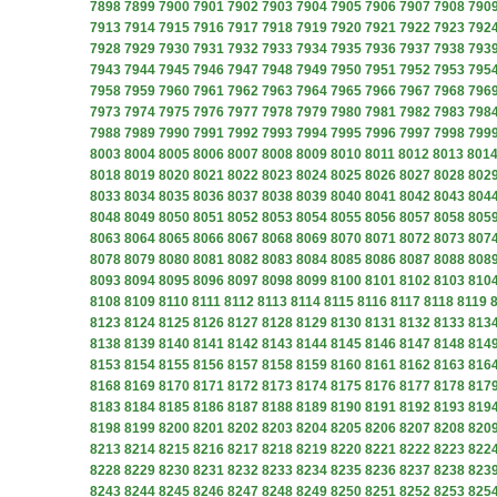
7898
7899
7900
7901
7902
7903
7904
7905
7906
7907
7908
790
7913
7914
7915
7916
7917
7918
7919
7920
7921
7922
7923
792
7928
7929
7930
7931
7932
7933
7934
7935
7936
7937
7938
793
7943
7944
7945
7946
7947
7948
7949
7950
7951
7952
7953
795
7958
7959
7960
7961
7962
7963
7964
7965
7966
7967
7968
796
7973
7974
7975
7976
7977
7978
7979
7980
7981
7982
7983
798
7988
7989
7990
7991
7992
7993
7994
7995
7996
7997
7998
799
8003
8004
8005
8006
8007
8008
8009
8010
8011
8012
8013
801
8018
8019
8020
8021
8022
8023
8024
8025
8026
8027
8028
802
8033
8034
8035
8036
8037
8038
8039
8040
8041
8042
8043
804
8048
8049
8050
8051
8052
8053
8054
8055
8056
8057
8058
805
8063
8064
8065
8066
8067
8068
8069
8070
8071
8072
8073
807
8078
8079
8080
8081
8082
8083
8084
8085
8086
8087
8088
808
8093
8094
8095
8096
8097
8098
8099
8100
8101
8102
8103
810
8108
8109
8110
8111
8112
8113
8114
8115
8116
8117
8118
8119
8123
8124
8125
8126
8127
8128
8129
8130
8131
8132
8133
813
8138
8139
8140
8141
8142
8143
8144
8145
8146
8147
8148
814
8153
8154
8155
8156
8157
8158
8159
8160
8161
8162
8163
816
8168
8169
8170
8171
8172
8173
8174
8175
8176
8177
8178
817
8183
8184
8185
8186
8187
8188
8189
8190
8191
8192
8193
819
8198
8199
8200
8201
8202
8203
8204
8205
8206
8207
8208
820
8213
8214
8215
8216
8217
8218
8219
8220
8221
8222
8223
822
8228
8229
8230
8231
8232
8233
8234
8235
8236
8237
8238
823
8243
8244
8245
8246
8247
8248
8249
8250
8251
8252
8253
825