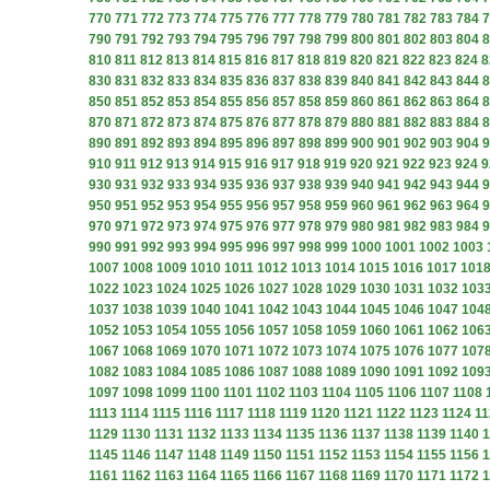
770
771
772
773
774
775
776
777
778
779
780
781
782
783
784
7
790
791
792
793
794
795
796
797
798
799
800
801
802
803
804
8
810
811
812
813
814
815
816
817
818
819
820
821
822
823
824
8
830
831
832
833
834
835
836
837
838
839
840
841
842
843
844
8
850
851
852
853
854
855
856
857
858
859
860
861
862
863
864
8
870
871
872
873
874
875
876
877
878
879
880
881
882
883
884
8
890
891
892
893
894
895
896
897
898
899
900
901
902
903
904
9
910
911
912
913
914
915
916
917
918
919
920
921
922
923
924
9
930
931
932
933
934
935
936
937
938
939
940
941
942
943
944
9
950
951
952
953
954
955
956
957
958
959
960
961
962
963
964
9
970
971
972
973
974
975
976
977
978
979
980
981
982
983
984
9
990
991
992
993
994
995
996
997
998
999
1000
1001
1002
1003
1007
1008
1009
1010
1011
1012
1013
1014
1015
1016
1017
101
1022
1023
1024
1025
1026
1027
1028
1029
1030
1031
1032
103
1037
1038
1039
1040
1041
1042
1043
1044
1045
1046
1047
104
1052
1053
1054
1055
1056
1057
1058
1059
1060
1061
1062
106
1067
1068
1069
1070
1071
1072
1073
1074
1075
1076
1077
107
1082
1083
1084
1085
1086
1087
1088
1089
1090
1091
1092
109
1097
1098
1099
1100
1101
1102
1103
1104
1105
1106
1107
1108
1113
1114
1115
1116
1117
1118
1119
1120
1121
1122
1123
1124
11
1129
1130
1131
1132
1133
1134
1135
1136
1137
1138
1139
1140
1
1145
1146
1147
1148
1149
1150
1151
1152
1153
1154
1155
1156
1
1161
1162
1163
1164
1165
1166
1167
1168
1169
1170
1171
1172
1