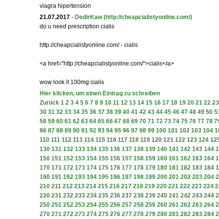
viagra hipertension
21.07.2017
-
DedirKaw
(http://cheapcialistyonline.com/)
do u need prescription cialis
http://cheapcialistyonline.com/ - cialis
<a href="http://cheapcialistyonline.com/">cialis</a>
wow look it 100mg cialis
Hier klicken, um einen Eintrag zu schreiben
Zurück
1
2
3
4
5
6
7
8
9
10
11
12
13
14
15
16
17
18
19
20
21
22
23
30
31
32
33
34
35
36
37
38
39
40
41
42
43
44
45
46
47
48
49
50
5
58
59
60
61
62
63
64
65
66
67
68
69
70
71
72
73
74
75
76
77
78
7
86
87
88
89
90
91
92
93
94
95
96
97
98
99
100
101
102
103
104
1
110
111
112
113
114
115
116
117
118
119
120
121
122
123
124
12
130
131
132
133
134
135
136
137
138
139
140
141
142
143
144
1
150
151
152
153
154
155
156
157
158
159
160
161
162
163
164
1
170
171
172
173
174
175
176
177
178
179
180
181
182
183
184
1
190
191
192
193
194
195
196
197
198
199
200
201
202
203
204
2
210
211
212
213
214
215
216
217
218
219
220
221
222
223
224
2
230
231
232
233
234
235
236
237
238
239
240
241
242
243
244
2
250
251
252
253
254
255
256
257
258
259
260
261
262
263
264
2
270
271
272
273
274
275
276
277
278
279
280
281
282
283
284
2