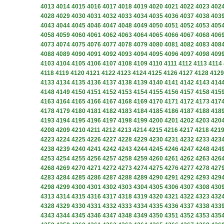
4013
4014
4015
4016
4017
4018
4019
4020
4021
4022
4023
402
4028
4029
4030
4031
4032
4033
4034
4035
4036
4037
4038
403
4043
4044
4045
4046
4047
4048
4049
4050
4051
4052
4053
405
4058
4059
4060
4061
4062
4063
4064
4065
4066
4067
4068
406
4073
4074
4075
4076
4077
4078
4079
4080
4081
4082
4083
408
4088
4089
4090
4091
4092
4093
4094
4095
4096
4097
4098
409
4103
4104
4105
4106
4107
4108
4109
4110
4111
4112
4113
4114
4118
4119
4120
4121
4122
4123
4124
4125
4126
4127
4128
4129
4133
4134
4135
4136
4137
4138
4139
4140
4141
4142
4143
414
4148
4149
4150
4151
4152
4153
4154
4155
4156
4157
4158
415
4163
4164
4165
4166
4167
4168
4169
4170
4171
4172
4173
417
4178
4179
4180
4181
4182
4183
4184
4185
4186
4187
4188
418
4193
4194
4195
4196
4197
4198
4199
4200
4201
4202
4203
420
4208
4209
4210
4211
4212
4213
4214
4215
4216
4217
4218
421
4223
4224
4225
4226
4227
4228
4229
4230
4231
4232
4233
423
4238
4239
4240
4241
4242
4243
4244
4245
4246
4247
4248
424
4253
4254
4255
4256
4257
4258
4259
4260
4261
4262
4263
426
4268
4269
4270
4271
4272
4273
4274
4275
4276
4277
4278
427
4283
4284
4285
4286
4287
4288
4289
4290
4291
4292
4293
429
4298
4299
4300
4301
4302
4303
4304
4305
4306
4307
4308
430
4313
4314
4315
4316
4317
4318
4319
4320
4321
4322
4323
432
4328
4329
4330
4331
4332
4333
4334
4335
4336
4337
4338
433
4343
4344
4345
4346
4347
4348
4349
4350
4351
4352
4353
435