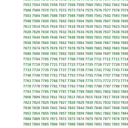
7553
7554
7555
7556
7557
7558
7559
7560
7561
7562
7563
756
7568
7569
7570
7571
7572
7573
7574
7575
7576
7577
7578
757
7583
7584
7585
7586
7587
7588
7589
7590
7591
7592
7593
759
7598
7599
7600
7601
7602
7603
7604
7605
7606
7607
7608
760
7613
7614
7615
7616
7617
7618
7619
7620
7621
7622
7623
762
7628
7629
7630
7631
7632
7633
7634
7635
7636
7637
7638
763
7643
7644
7645
7646
7647
7648
7649
7650
7651
7652
7653
765
7658
7659
7660
7661
7662
7663
7664
7665
7666
7667
7668
766
7673
7674
7675
7676
7677
7678
7679
7680
7681
7682
7683
768
7688
7689
7690
7691
7692
7693
7694
7695
7696
7697
7698
769
7703
7704
7705
7706
7707
7708
7709
7710
7711
7712
7713
771
7718
7719
7720
7721
7722
7723
7724
7725
7726
7727
7728
772
7733
7734
7735
7736
7737
7738
7739
7740
7741
7742
7743
774
7748
7749
7750
7751
7752
7753
7754
7755
7756
7757
7758
775
7763
7764
7765
7766
7767
7768
7769
7770
7771
7772
7773
777
7778
7779
7780
7781
7782
7783
7784
7785
7786
7787
7788
778
7793
7794
7795
7796
7797
7798
7799
7800
7801
7802
7803
780
7808
7809
7810
7811
7812
7813
7814
7815
7816
7817
7818
781
7823
7824
7825
7826
7827
7828
7829
7830
7831
7832
7833
783
7838
7839
7840
7841
7842
7843
7844
7845
7846
7847
7848
784
7853
7854
7855
7856
7857
7858
7859
7860
7861
7862
7863
786
7868
7869
7870
7871
7872
7873
7874
7875
7876
7877
7878
787
7883
7884
7885
7886
7887
7888
7889
7890
7891
7892
7893
789