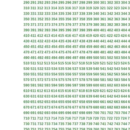
290
291
292
293
294
295
296
297
298
299
300
301
302
303
304
3
310
311
312
313
314
315
316
317
318
319
320
321
322
323
324
3
330
331
332
333
334
335
336
337
338
339
340
341
342
343
344
3
350
351
352
353
354
355
356
357
358
359
360
361
362
363
364
3
370
371
372
373
374
375
376
377
378
379
380
381
382
383
384
3
390
391
392
393
394
395
396
397
398
399
400
401
402
403
404
4
410
411
412
413
414
415
416
417
418
419
420
421
422
423
424
4
430
431
432
433
434
435
436
437
438
439
440
441
442
443
444
4
450
451
452
453
454
455
456
457
458
459
460
461
462
463
464
4
470
471
472
473
474
475
476
477
478
479
480
481
482
483
484
4
490
491
492
493
494
495
496
497
498
499
500
501
502
503
504
5
510
511
512
513
514
515
516
517
518
519
520
521
522
523
524
5
530
531
532
533
534
535
536
537
538
539
540
541
542
543
544
5
550
551
552
553
554
555
556
557
558
559
560
561
562
563
564
5
570
571
572
573
574
575
576
577
578
579
580
581
582
583
584
5
590
591
592
593
594
595
596
597
598
599
600
601
602
603
604
6
610
611
612
613
614
615
616
617
618
619
620
621
622
623
624
6
630
631
632
633
634
635
636
637
638
639
640
641
642
643
644
6
650
651
652
653
654
655
656
657
658
659
660
661
662
663
664
6
670
671
672
673
674
675
676
677
678
679
680
681
682
683
684
6
690
691
692
693
694
695
696
697
698
699
700
701
702
703
704
7
710
711
712
713
714
715
716
717
718
719
720
721
722
723
724
7
730
731
732
733
734
735
736
737
738
739
740
741
742
743
744
7
750
751
752
753
754
755
756
757
758
759
760
761
762
763
764
7