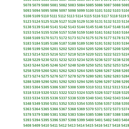
5078
5079
5080
5081
5082
5083
5084
5085
5086
5087
5088
508
5093
5094
5095
5096
5097
5098
5099
5100
5101
5102
5103
510
5108
5109
5110
5111
5112
5113
5114
5115
5116
5117
5118
5119
5123
5124
5125
5126
5127
5128
5129
5130
5131
5132
5133
513
5138
5139
5140
5141
5142
5143
5144
5145
5146
5147
5148
514
5153
5154
5155
5156
5157
5158
5159
5160
5161
5162
5163
516
5168
5169
5170
5171
5172
5173
5174
5175
5176
5177
5178
517
5183
5184
5185
5186
5187
5188
5189
5190
5191
5192
5193
519
5198
5199
5200
5201
5202
5203
5204
5205
5206
5207
5208
520
5213
5214
5215
5216
5217
5218
5219
5220
5221
5222
5223
522
5228
5229
5230
5231
5232
5233
5234
5235
5236
5237
5238
523
5243
5244
5245
5246
5247
5248
5249
5250
5251
5252
5253
525
5258
5259
5260
5261
5262
5263
5264
5265
5266
5267
5268
526
5273
5274
5275
5276
5277
5278
5279
5280
5281
5282
5283
528
5288
5289
5290
5291
5292
5293
5294
5295
5296
5297
5298
529
5303
5304
5305
5306
5307
5308
5309
5310
5311
5312
5313
531
5318
5319
5320
5321
5322
5323
5324
5325
5326
5327
5328
532
5333
5334
5335
5336
5337
5338
5339
5340
5341
5342
5343
534
5348
5349
5350
5351
5352
5353
5354
5355
5356
5357
5358
535
5363
5364
5365
5366
5367
5368
5369
5370
5371
5372
5373
537
5378
5379
5380
5381
5382
5383
5384
5385
5386
5387
5388
538
5393
5394
5395
5396
5397
5398
5399
5400
5401
5402
5403
540
5408
5409
5410
5411
5412
5413
5414
5415
5416
5417
5418
541