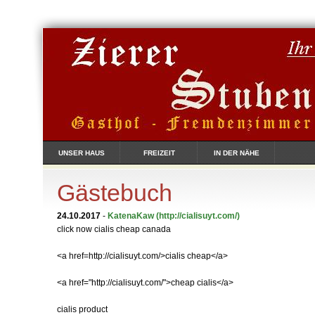
UNSER HAUS
FREIZEIT
IN DER NÄHE
Gästebuch
24.10.2017
-
KatenaKaw
(http://cialisuyt.com/)
click now cialis cheap canada
<a href=http://cialisuyt.com/>cialis cheap</a>
<a href="http://cialisuyt.com/">cheap cialis</a>
cialis product