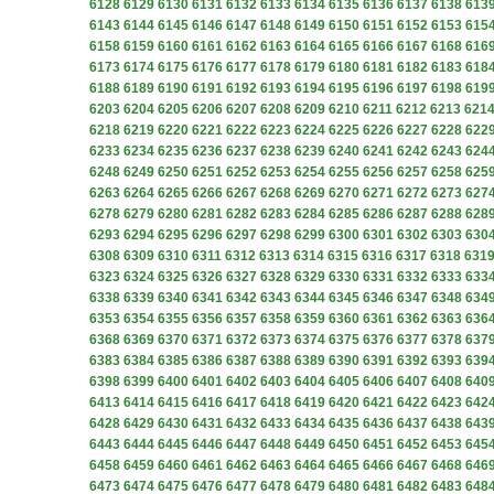
6128
6129
6130
6131
6132
6133
6134
6135
6136
6137
6138
613
6143
6144
6145
6146
6147
6148
6149
6150
6151
6152
6153
615
6158
6159
6160
6161
6162
6163
6164
6165
6166
6167
6168
616
6173
6174
6175
6176
6177
6178
6179
6180
6181
6182
6183
618
6188
6189
6190
6191
6192
6193
6194
6195
6196
6197
6198
619
6203
6204
6205
6206
6207
6208
6209
6210
6211
6212
6213
621
6218
6219
6220
6221
6222
6223
6224
6225
6226
6227
6228
622
6233
6234
6235
6236
6237
6238
6239
6240
6241
6242
6243
624
6248
6249
6250
6251
6252
6253
6254
6255
6256
6257
6258
625
6263
6264
6265
6266
6267
6268
6269
6270
6271
6272
6273
627
6278
6279
6280
6281
6282
6283
6284
6285
6286
6287
6288
628
6293
6294
6295
6296
6297
6298
6299
6300
6301
6302
6303
630
6308
6309
6310
6311
6312
6313
6314
6315
6316
6317
6318
631
6323
6324
6325
6326
6327
6328
6329
6330
6331
6332
6333
633
6338
6339
6340
6341
6342
6343
6344
6345
6346
6347
6348
634
6353
6354
6355
6356
6357
6358
6359
6360
6361
6362
6363
636
6368
6369
6370
6371
6372
6373
6374
6375
6376
6377
6378
637
6383
6384
6385
6386
6387
6388
6389
6390
6391
6392
6393
639
6398
6399
6400
6401
6402
6403
6404
6405
6406
6407
6408
640
6413
6414
6415
6416
6417
6418
6419
6420
6421
6422
6423
642
6428
6429
6430
6431
6432
6433
6434
6435
6436
6437
6438
643
6443
6444
6445
6446
6447
6448
6449
6450
6451
6452
6453
645
6458
6459
6460
6461
6462
6463
6464
6465
6466
6467
6468
646
6473
6474
6475
6476
6477
6478
6479
6480
6481
6482
6483
648