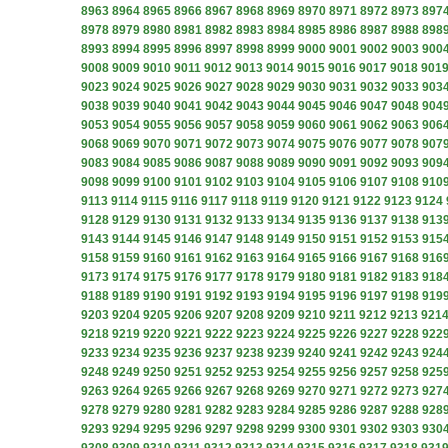
8963
8964
8965
8966
8967
8968
8969
8970
8971
8972
8973
897
8978
8979
8980
8981
8982
8983
8984
8985
8986
8987
8988
898
8993
8994
8995
8996
8997
8998
8999
9000
9001
9002
9003
900
9008
9009
9010
9011
9012
9013
9014
9015
9016
9017
9018
901
9023
9024
9025
9026
9027
9028
9029
9030
9031
9032
9033
903
9038
9039
9040
9041
9042
9043
9044
9045
9046
9047
9048
904
9053
9054
9055
9056
9057
9058
9059
9060
9061
9062
9063
906
9068
9069
9070
9071
9072
9073
9074
9075
9076
9077
9078
907
9083
9084
9085
9086
9087
9088
9089
9090
9091
9092
9093
909
9098
9099
9100
9101
9102
9103
9104
9105
9106
9107
9108
910
9113
9114
9115
9116
9117
9118
9119
9120
9121
9122
9123
9124
9128
9129
9130
9131
9132
9133
9134
9135
9136
9137
9138
913
9143
9144
9145
9146
9147
9148
9149
9150
9151
9152
9153
915
9158
9159
9160
9161
9162
9163
9164
9165
9166
9167
9168
916
9173
9174
9175
9176
9177
9178
9179
9180
9181
9182
9183
918
9188
9189
9190
9191
9192
9193
9194
9195
9196
9197
9198
919
9203
9204
9205
9206
9207
9208
9209
9210
9211
9212
9213
921
9218
9219
9220
9221
9222
9223
9224
9225
9226
9227
9228
922
9233
9234
9235
9236
9237
9238
9239
9240
9241
9242
9243
924
9248
9249
9250
9251
9252
9253
9254
9255
9256
9257
9258
925
9263
9264
9265
9266
9267
9268
9269
9270
9271
9272
9273
927
9278
9279
9280
9281
9282
9283
9284
9285
9286
9287
9288
928
9293
9294
9295
9296
9297
9298
9299
9300
9301
9302
9303
930