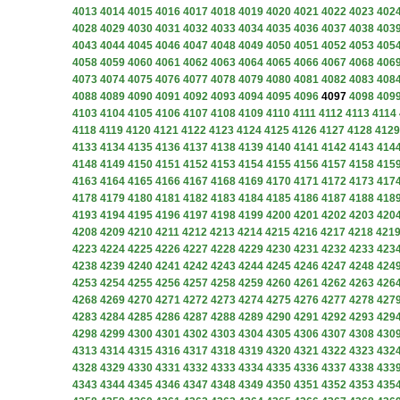
4013
4014
4015
4016
4017
4018
4019
4020
4021
4022
4023
402
4028
4029
4030
4031
4032
4033
4034
4035
4036
4037
4038
403
4043
4044
4045
4046
4047
4048
4049
4050
4051
4052
4053
405
4058
4059
4060
4061
4062
4063
4064
4065
4066
4067
4068
406
4073
4074
4075
4076
4077
4078
4079
4080
4081
4082
4083
408
4088
4089
4090
4091
4092
4093
4094
4095
4096
4097
4098
409
4103
4104
4105
4106
4107
4108
4109
4110
4111
4112
4113
4114
4118
4119
4120
4121
4122
4123
4124
4125
4126
4127
4128
4129
4133
4134
4135
4136
4137
4138
4139
4140
4141
4142
4143
414
4148
4149
4150
4151
4152
4153
4154
4155
4156
4157
4158
415
4163
4164
4165
4166
4167
4168
4169
4170
4171
4172
4173
417
4178
4179
4180
4181
4182
4183
4184
4185
4186
4187
4188
418
4193
4194
4195
4196
4197
4198
4199
4200
4201
4202
4203
420
4208
4209
4210
4211
4212
4213
4214
4215
4216
4217
4218
421
4223
4224
4225
4226
4227
4228
4229
4230
4231
4232
4233
423
4238
4239
4240
4241
4242
4243
4244
4245
4246
4247
4248
424
4253
4254
4255
4256
4257
4258
4259
4260
4261
4262
4263
426
4268
4269
4270
4271
4272
4273
4274
4275
4276
4277
4278
427
4283
4284
4285
4286
4287
4288
4289
4290
4291
4292
4293
429
4298
4299
4300
4301
4302
4303
4304
4305
4306
4307
4308
430
4313
4314
4315
4316
4317
4318
4319
4320
4321
4322
4323
432
4328
4329
4330
4331
4332
4333
4334
4335
4336
4337
4338
433
4343
4344
4345
4346
4347
4348
4349
4350
4351
4352
4353
435