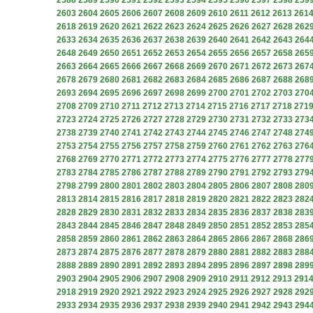
2588
2589
2590
2591
2592
2593
2594
2595
2596
2597
2598
259
2603
2604
2605
2606
2607
2608
2609
2610
2611
2612
2613
261
2618
2619
2620
2621
2622
2623
2624
2625
2626
2627
2628
262
2633
2634
2635
2636
2637
2638
2639
2640
2641
2642
2643
264
2648
2649
2650
2651
2652
2653
2654
2655
2656
2657
2658
265
2663
2664
2665
2666
2667
2668
2669
2670
2671
2672
2673
267
2678
2679
2680
2681
2682
2683
2684
2685
2686
2687
2688
268
2693
2694
2695
2696
2697
2698
2699
2700
2701
2702
2703
270
2708
2709
2710
2711
2712
2713
2714
2715
2716
2717
2718
271
2723
2724
2725
2726
2727
2728
2729
2730
2731
2732
2733
273
2738
2739
2740
2741
2742
2743
2744
2745
2746
2747
2748
274
2753
2754
2755
2756
2757
2758
2759
2760
2761
2762
2763
276
2768
2769
2770
2771
2772
2773
2774
2775
2776
2777
2778
277
2783
2784
2785
2786
2787
2788
2789
2790
2791
2792
2793
279
2798
2799
2800
2801
2802
2803
2804
2805
2806
2807
2808
280
2813
2814
2815
2816
2817
2818
2819
2820
2821
2822
2823
282
2828
2829
2830
2831
2832
2833
2834
2835
2836
2837
2838
283
2843
2844
2845
2846
2847
2848
2849
2850
2851
2852
2853
285
2858
2859
2860
2861
2862
2863
2864
2865
2866
2867
2868
286
2873
2874
2875
2876
2877
2878
2879
2880
2881
2882
2883
288
2888
2889
2890
2891
2892
2893
2894
2895
2896
2897
2898
289
2903
2904
2905
2906
2907
2908
2909
2910
2911
2912
2913
291
2918
2919
2920
2921
2922
2923
2924
2925
2926
2927
2928
292
2933
2934
2935
2936
2937
2938
2939
2940
2941
2942
2943
294