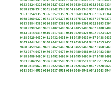
9308
9309
9310
9311
9312
9313
9314
9315
9316
9317
9318
931
9323
9324
9325
9326
9327
9328
9329
9330
9331
9332
9333
933
9338
9339
9340
9341
9342
9343
9344
9345
9346
9347
9348
934
9353
9354
9355
9356
9357
9358
9359
9360
9361
9362
9363
936
9368
9369
9370
9371
9372
9373
9374
9375
9376
9377
9378
937
9383
9384
9385
9386
9387
9388
9389
9390
9391
9392
9393
939
9398
9399
9400
9401
9402
9403
9404
9405
9406
9407
9408
940
9413
9414
9415
9416
9417
9418
9419
9420
9421
9422
9423
942
9428
9429
9430
9431
9432
9433
9434
9435
9436
9437
9438
943
9443
9444
9445
9446
9447
9448
9449
9450
9451
9452
9453
945
9458
9459
9460
9461
9462
9463
9464
9465
9466
9467
9468
946
9473
9474
9475
9476
9477
9478
9479
9480
9481
9482
9483
948
9488
9489
9490
9491
9492
9493
9494
9495
9496
9497
9498
949
9503
9504
9505
9506
9507
9508
9509
9510
9511
9512
9513
951
9518
9519
9520
9521
9522
9523
9524
9525
9526
9527
9528
952
9533
9534
9535
9536
9537
9538
9539
9540
9541
9542
9543
954