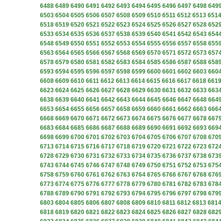
6488
6489
6490
6491
6492
6493
6494
6495
6496
6497
6498
649
6503
6504
6505
6506
6507
6508
6509
6510
6511
6512
6513
651
6518
6519
6520
6521
6522
6523
6524
6525
6526
6527
6528
652
6533
6534
6535
6536
6537
6538
6539
6540
6541
6542
6543
654
6548
6549
6550
6551
6552
6553
6554
6555
6556
6557
6558
655
6563
6564
6565
6566
6567
6568
6569
6570
6571
6572
6573
657
6578
6579
6580
6581
6582
6583
6584
6585
6586
6587
6588
658
6593
6594
6595
6596
6597
6598
6599
6600
6601
6602
6603
660
6608
6609
6610
6611
6612
6613
6614
6615
6616
6617
6618
661
6623
6624
6625
6626
6627
6628
6629
6630
6631
6632
6633
663
6638
6639
6640
6641
6642
6643
6644
6645
6646
6647
6648
664
6653
6654
6655
6656
6657
6658
6659
6660
6661
6662
6663
666
6668
6669
6670
6671
6672
6673
6674
6675
6676
6677
6678
667
6683
6684
6685
6686
6687
6688
6689
6690
6691
6692
6693
669
6698
6699
6700
6701
6702
6703
6704
6705
6706
6707
6708
670
6713
6714
6715
6716
6717
6718
6719
6720
6721
6722
6723
672
6728
6729
6730
6731
6732
6733
6734
6735
6736
6737
6738
673
6743
6744
6745
6746
6747
6748
6749
6750
6751
6752
6753
675
6758
6759
6760
6761
6762
6763
6764
6765
6766
6767
6768
676
6773
6774
6775
6776
6777
6778
6779
6780
6781
6782
6783
678
6788
6789
6790
6791
6792
6793
6794
6795
6796
6797
6798
679
6803
6804
6805
6806
6807
6808
6809
6810
6811
6812
6813
681
6818
6819
6820
6821
6822
6823
6824
6825
6826
6827
6828
682