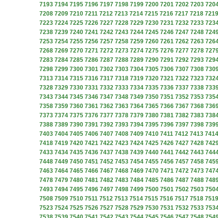
7193
7194
7195
7196
7197
7198
7199
7200
7201
7202
7203
720
7208
7209
7210
7211
7212
7213
7214
7215
7216
7217
7218
721
7223
7224
7225
7226
7227
7228
7229
7230
7231
7232
7233
723
7238
7239
7240
7241
7242
7243
7244
7245
7246
7247
7248
724
7253
7254
7255
7256
7257
7258
7259
7260
7261
7262
7263
726
7268
7269
7270
7271
7272
7273
7274
7275
7276
7277
7278
727
7283
7284
7285
7286
7287
7288
7289
7290
7291
7292
7293
729
7298
7299
7300
7301
7302
7303
7304
7305
7306
7307
7308
730
7313
7314
7315
7316
7317
7318
7319
7320
7321
7322
7323
732
7328
7329
7330
7331
7332
7333
7334
7335
7336
7337
7338
733
7343
7344
7345
7346
7347
7348
7349
7350
7351
7352
7353
735
7358
7359
7360
7361
7362
7363
7364
7365
7366
7367
7368
736
7373
7374
7375
7376
7377
7378
7379
7380
7381
7382
7383
738
7388
7389
7390
7391
7392
7393
7394
7395
7396
7397
7398
739
7403
7404
7405
7406
7407
7408
7409
7410
7411
7412
7413
741
7418
7419
7420
7421
7422
7423
7424
7425
7426
7427
7428
742
7433
7434
7435
7436
7437
7438
7439
7440
7441
7442
7443
744
7448
7449
7450
7451
7452
7453
7454
7455
7456
7457
7458
745
7463
7464
7465
7466
7467
7468
7469
7470
7471
7472
7473
747
7478
7479
7480
7481
7482
7483
7484
7485
7486
7487
7488
748
7493
7494
7495
7496
7497
7498
7499
7500
7501
7502
7503
750
7508
7509
7510
7511
7512
7513
7514
7515
7516
7517
7518
751
7523
7524
7525
7526
7527
7528
7529
7530
7531
7532
7533
753
7538
7539
7540
7541
7542
7543
7544
7545
7546
7547
7548
754