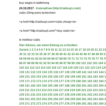
buy viagra in katlehong
24.10.2017
-
KatenaKaw
(http://cialisuyt.com/)
cialis 20mg preis tschechien
<a href=http://cialisuyt.com/>cialis cheap</a>
<a href="http://cialisuyt.com/">buy cialis</a>
le meilleur cialis
Hier klicken, um einen Eintrag zu schreiben
Zurück
1
2
3
4
5
6
7
8
9
10
11
12
13
14
15
16
17
18
19
20
21
22
23
30
31
32
33
34
35
36
37
38
39
40
41
42
43
44
45
46
47
48
49
50
5
58
59
60
61
62
63
64
65
66
67
68
69
70
71
72
73
74
75
76
77
78
7
86
87
88
89
90
91
92
93
94
95
96
97
98
99
100
101
102
103
104
1
110
111
112
113
114
115
116
117
118
119
120
121
122
123
124
12
130
131
132
133
134
135
136
137
138
139
140
141
142
143
144
1
150
151
152
153
154
155
156
157
158
159
160
161
162
163
164
1
170
171
172
173
174
175
176
177
178
179
180
181
182
183
184
1
190
191
192
193
194
195
196
197
198
199
200
201
202
203
204
2
210
211
212
213
214
215
216
217
218
219
220
221
222
223
224
2
230
231
232
233
234
235
236
237
238
239
240
241
242
243
244
2
250
251
252
253
254
255
256
257
258
259
260
261
262
263
264
2
270
271
272
273
274
275
276
277
278
279
280
281
282
283
284
2