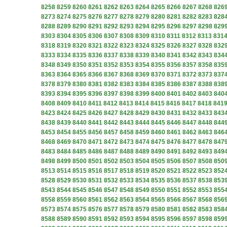
8258
8259
8260
8261
8262
8263
8264
8265
8266
8267
8268
826
8273
8274
8275
8276
8277
8278
8279
8280
8281
8282
8283
828
8288
8289
8290
8291
8292
8293
8294
8295
8296
8297
8298
829
8303
8304
8305
8306
8307
8308
8309
8310
8311
8312
8313
831
8318
8319
8320
8321
8322
8323
8324
8325
8326
8327
8328
832
8333
8334
8335
8336
8337
8338
8339
8340
8341
8342
8343
834
8348
8349
8350
8351
8352
8353
8354
8355
8356
8357
8358
835
8363
8364
8365
8366
8367
8368
8369
8370
8371
8372
8373
837
8378
8379
8380
8381
8382
8383
8384
8385
8386
8387
8388
838
8393
8394
8395
8396
8397
8398
8399
8400
8401
8402
8403
840
8408
8409
8410
8411
8412
8413
8414
8415
8416
8417
8418
841
8423
8424
8425
8426
8427
8428
8429
8430
8431
8432
8433
843
8438
8439
8440
8441
8442
8443
8444
8445
8446
8447
8448
844
8453
8454
8455
8456
8457
8458
8459
8460
8461
8462
8463
846
8468
8469
8470
8471
8472
8473
8474
8475
8476
8477
8478
847
8483
8484
8485
8486
8487
8488
8489
8490
8491
8492
8493
849
8498
8499
8500
8501
8502
8503
8504
8505
8506
8507
8508
850
8513
8514
8515
8516
8517
8518
8519
8520
8521
8522
8523
852
8528
8529
8530
8531
8532
8533
8534
8535
8536
8537
8538
853
8543
8544
8545
8546
8547
8548
8549
8550
8551
8552
8553
855
8558
8559
8560
8561
8562
8563
8564
8565
8566
8567
8568
856
8573
8574
8575
8576
8577
8578
8579
8580
8581
8582
8583
858
8588
8589
8590
8591
8592
8593
8594
8595
8596
8597
8598
859