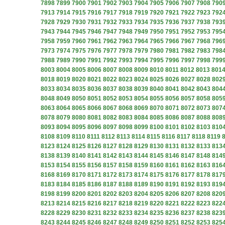
7898
7899
7900
7901
7902
7903
7904
7905
7906
7907
7908
790
7913
7914
7915
7916
7917
7918
7919
7920
7921
7922
7923
792
7928
7929
7930
7931
7932
7933
7934
7935
7936
7937
7938
793
7943
7944
7945
7946
7947
7948
7949
7950
7951
7952
7953
795
7958
7959
7960
7961
7962
7963
7964
7965
7966
7967
7968
796
7973
7974
7975
7976
7977
7978
7979
7980
7981
7982
7983
798
7988
7989
7990
7991
7992
7993
7994
7995
7996
7997
7998
799
8003
8004
8005
8006
8007
8008
8009
8010
8011
8012
8013
801
8018
8019
8020
8021
8022
8023
8024
8025
8026
8027
8028
802
8033
8034
8035
8036
8037
8038
8039
8040
8041
8042
8043
804
8048
8049
8050
8051
8052
8053
8054
8055
8056
8057
8058
805
8063
8064
8065
8066
8067
8068
8069
8070
8071
8072
8073
807
8078
8079
8080
8081
8082
8083
8084
8085
8086
8087
8088
808
8093
8094
8095
8096
8097
8098
8099
8100
8101
8102
8103
810
8108
8109
8110
8111
8112
8113
8114
8115
8116
8117
8118
8119
8123
8124
8125
8126
8127
8128
8129
8130
8131
8132
8133
813
8138
8139
8140
8141
8142
8143
8144
8145
8146
8147
8148
814
8153
8154
8155
8156
8157
8158
8159
8160
8161
8162
8163
816
8168
8169
8170
8171
8172
8173
8174
8175
8176
8177
8178
817
8183
8184
8185
8186
8187
8188
8189
8190
8191
8192
8193
819
8198
8199
8200
8201
8202
8203
8204
8205
8206
8207
8208
820
8213
8214
8215
8216
8217
8218
8219
8220
8221
8222
8223
822
8228
8229
8230
8231
8232
8233
8234
8235
8236
8237
8238
823
8243
8244
8245
8246
8247
8248
8249
8250
8251
8252
8253
825