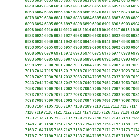
6833
6834
6835
6836
6837
6838
6839
6840
6841
6842
6843
684
6848
6849
6850
6851
6852
6853
6854
6855
6856
6857
6858
685
6863
6864
6865
6866
6867
6868
6869
6870
6871
6872
6873
687
6878
6879
6880
6881
6882
6883
6884
6885
6886
6887
6888
688
6893
6894
6895
6896
6897
6898
6899
6900
6901
6902
6903
690
6908
6909
6910
6911
6912
6913
6914
6915
6916
6917
6918
691
6923
6924
6925
6926
6927
6928
6929
6930
6931
6932
6933
693
6938
6939
6940
6941
6942
6943
6944
6945
6946
6947
6948
694
6953
6954
6955
6956
6957
6958
6959
6960
6961
6962
6963
696
6968
6969
6970
6971
6972
6973
6974
6975
6976
6977
6978
697
6983
6984
6985
6986
6987
6988
6989
6990
6991
6992
6993
699
6998
6999
7000
7001
7002
7003
7004
7005
7006
7007
7008
700
7013
7014
7015
7016
7017
7018
7019
7020
7021
7022
7023
702
7028
7029
7030
7031
7032
7033
7034
7035
7036
7037
7038
703
7043
7044
7045
7046
7047
7048
7049
7050
7051
7052
7053
705
7058
7059
7060
7061
7062
7063
7064
7065
7066
7067
7068
706
7073
7074
7075
7076
7077
7078
7079
7080
7081
7082
7083
708
7088
7089
7090
7091
7092
7093
7094
7095
7096
7097
7098
709
7103
7104
7105
7106
7107
7108
7109
7110
7111
7112
7113
7114
7118
7119
7120
7121
7122
7123
7124
7125
7126
7127
7128
7129
7133
7134
7135
7136
7137
7138
7139
7140
7141
7142
7143
714
7148
7149
7150
7151
7152
7153
7154
7155
7156
7157
7158
715
7163
7164
7165
7166
7167
7168
7169
7170
7171
7172
7173
717
7178
7179
7180
7181
7182
7183
7184
7185
7186
7187
7188
718