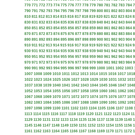
770
771
772
773
774
775
776
777
778
779
780
781
782
783
784
7
790
791
792
793
794
795
796
797
798
799
800
801
802
803
804
8
810
811
812
813
814
815
816
817
818
819
820
821
822
823
824
8
830
831
832
833
834
835
836
837
838
839
840
841
842
843
844
8
850
851
852
853
854
855
856
857
858
859
860
861
862
863
864
8
870
871
872
873
874
875
876
877
878
879
880
881
882
883
884
8
890
891
892
893
894
895
896
897
898
899
900
901
902
903
904
9
910
911
912
913
914
915
916
917
918
919
920
921
922
923
924
9
930
931
932
933
934
935
936
937
938
939
940
941
942
943
944
9
950
951
952
953
954
955
956
957
958
959
960
961
962
963
964
9
970
971
972
973
974
975
976
977
978
979
980
981
982
983
984
9
990
991
992
993
994
995
996
997
998
999
1000
1001
1002
1003
1007
1008
1009
1010
1011
1012
1013
1014
1015
1016
1017
101
1022
1023
1024
1025
1026
1027
1028
1029
1030
1031
1032
103
1037
1038
1039
1040
1041
1042
1043
1044
1045
1046
1047
104
1052
1053
1054
1055
1056
1057
1058
1059
1060
1061
1062
106
1067
1068
1069
1070
1071
1072
1073
1074
1075
1076
1077
107
1082
1083
1084
1085
1086
1087
1088
1089
1090
1091
1092
109
1097
1098
1099
1100
1101
1102
1103
1104
1105
1106
1107
1108
1113
1114
1115
1116
1117
1118
1119
1120
1121
1122
1123
1124
11
1129
1130
1131
1132
1133
1134
1135
1136
1137
1138
1139
1140
1
1145
1146
1147
1148
1149
1150
1151
1152
1153
1154
1155
1156
1
1161
1162
1163
1164
1165
1166
1167
1168
1169
1170
1171
1172
1