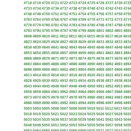
4718
4719
4720
4721
4722
4723
4724
4725
4726
4727
4728
472
4733
4734
4735
4736
4737
4738
4739
4740
4741
4742
4743
474
4748
4749
4750
4751
4752
4753
4754
4755
4756
4757
4758
475
4763
4764
4765
4766
4767
4768
4769
4770
4771
4772
4773
477
4778
4779
4780
4781
4782
4783
4784
4785
4786
4787
4788
478
4793
4794
4795
4796
4797
4798
4799
4800
4801
4802
4803
480
4808
4809
4810
4811
4812
4813
4814
4815
4816
4817
4818
481
4823
4824
4825
4826
4827
4828
4829
4830
4831
4832
4833
483
4838
4839
4840
4841
4842
4843
4844
4845
4846
4847
4848
484
4853
4854
4855
4856
4857
4858
4859
4860
4861
4862
4863
486
4868
4869
4870
4871
4872
4873
4874
4875
4876
4877
4878
487
4883
4884
4885
4886
4887
4888
4889
4890
4891
4892
4893
489
4898
4899
4900
4901
4902
4903
4904
4905
4906
4907
4908
490
4913
4914
4915
4916
4917
4918
4919
4920
4921
4922
4923
492
4928
4929
4930
4931
4932
4933
4934
4935
4936
4937
4938
493
4943
4944
4945
4946
4947
4948
4949
4950
4951
4952
4953
495
4958
4959
4960
4961
4962
4963
4964
4965
4966
4967
4968
496
4973
4974
4975
4976
4977
4978
4979
4980
4981
4982
4983
498
4988
4989
4990
4991
4992
4993
4994
4995
4996
4997
4998
499
5003
5004
5005
5006
5007
5008
5009
5010
5011
5012
5013
501
5018
5019
5020
5021
5022
5023
5024
5025
5026
5027
5028
502
5033
5034
5035
5036
5037
5038
5039
5040
5041
5042
5043
504
5048
5049
5050
5051
5052
5053
5054
5055
5056
5057
5058
505
5063
5064
5065
5066
5067
5068
5069
5070
5071
5072
5073
507