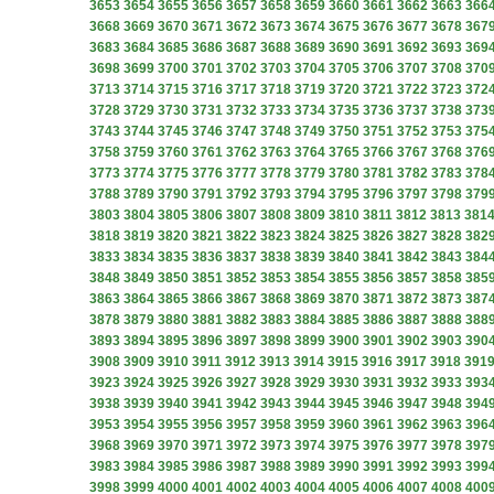
3653
3654
3655
3656
3657
3658
3659
3660
3661
3662
3663
366
3668
3669
3670
3671
3672
3673
3674
3675
3676
3677
3678
367
3683
3684
3685
3686
3687
3688
3689
3690
3691
3692
3693
369
3698
3699
3700
3701
3702
3703
3704
3705
3706
3707
3708
370
3713
3714
3715
3716
3717
3718
3719
3720
3721
3722
3723
372
3728
3729
3730
3731
3732
3733
3734
3735
3736
3737
3738
373
3743
3744
3745
3746
3747
3748
3749
3750
3751
3752
3753
375
3758
3759
3760
3761
3762
3763
3764
3765
3766
3767
3768
376
3773
3774
3775
3776
3777
3778
3779
3780
3781
3782
3783
378
3788
3789
3790
3791
3792
3793
3794
3795
3796
3797
3798
379
3803
3804
3805
3806
3807
3808
3809
3810
3811
3812
3813
381
3818
3819
3820
3821
3822
3823
3824
3825
3826
3827
3828
382
3833
3834
3835
3836
3837
3838
3839
3840
3841
3842
3843
384
3848
3849
3850
3851
3852
3853
3854
3855
3856
3857
3858
385
3863
3864
3865
3866
3867
3868
3869
3870
3871
3872
3873
387
3878
3879
3880
3881
3882
3883
3884
3885
3886
3887
3888
388
3893
3894
3895
3896
3897
3898
3899
3900
3901
3902
3903
390
3908
3909
3910
3911
3912
3913
3914
3915
3916
3917
3918
391
3923
3924
3925
3926
3927
3928
3929
3930
3931
3932
3933
393
3938
3939
3940
3941
3942
3943
3944
3945
3946
3947
3948
394
3953
3954
3955
3956
3957
3958
3959
3960
3961
3962
3963
396
3968
3969
3970
3971
3972
3973
3974
3975
3976
3977
3978
397
3983
3984
3985
3986
3987
3988
3989
3990
3991
3992
3993
399
3998
3999
4000
4001
4002
4003
4004
4005
4006
4007
4008
400