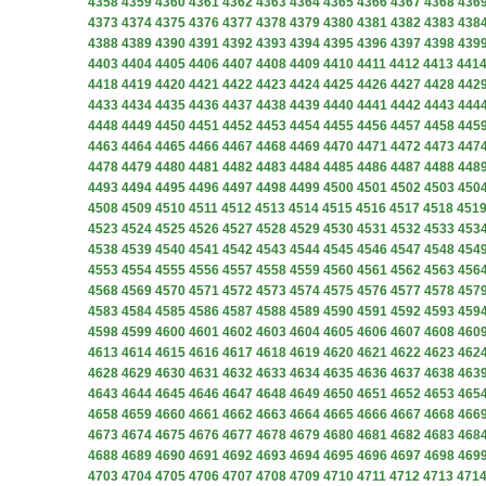
4358
4359
4360
4361
4362
4363
4364
4365
4366
4367
4368
436
4373
4374
4375
4376
4377
4378
4379
4380
4381
4382
4383
438
4388
4389
4390
4391
4392
4393
4394
4395
4396
4397
4398
439
4403
4404
4405
4406
4407
4408
4409
4410
4411
4412
4413
441
4418
4419
4420
4421
4422
4423
4424
4425
4426
4427
4428
442
4433
4434
4435
4436
4437
4438
4439
4440
4441
4442
4443
444
4448
4449
4450
4451
4452
4453
4454
4455
4456
4457
4458
445
4463
4464
4465
4466
4467
4468
4469
4470
4471
4472
4473
447
4478
4479
4480
4481
4482
4483
4484
4485
4486
4487
4488
448
4493
4494
4495
4496
4497
4498
4499
4500
4501
4502
4503
450
4508
4509
4510
4511
4512
4513
4514
4515
4516
4517
4518
451
4523
4524
4525
4526
4527
4528
4529
4530
4531
4532
4533
453
4538
4539
4540
4541
4542
4543
4544
4545
4546
4547
4548
454
4553
4554
4555
4556
4557
4558
4559
4560
4561
4562
4563
456
4568
4569
4570
4571
4572
4573
4574
4575
4576
4577
4578
457
4583
4584
4585
4586
4587
4588
4589
4590
4591
4592
4593
459
4598
4599
4600
4601
4602
4603
4604
4605
4606
4607
4608
460
4613
4614
4615
4616
4617
4618
4619
4620
4621
4622
4623
462
4628
4629
4630
4631
4632
4633
4634
4635
4636
4637
4638
463
4643
4644
4645
4646
4647
4648
4649
4650
4651
4652
4653
465
4658
4659
4660
4661
4662
4663
4664
4665
4666
4667
4668
466
4673
4674
4675
4676
4677
4678
4679
4680
4681
4682
4683
468
4688
4689
4690
4691
4692
4693
4694
4695
4696
4697
4698
469
4703
4704
4705
4706
4707
4708
4709
4710
4711
4712
4713
471