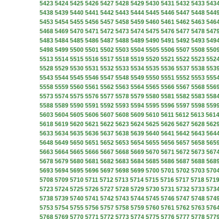
5423
5424
5425
5426
5427
5428
5429
5430
5431
5432
5433
543
5438
5439
5440
5441
5442
5443
5444
5445
5446
5447
5448
544
5453
5454
5455
5456
5457
5458
5459
5460
5461
5462
5463
546
5468
5469
5470
5471
5472
5473
5474
5475
5476
5477
5478
547
5483
5484
5485
5486
5487
5488
5489
5490
5491
5492
5493
549
5498
5499
5500
5501
5502
5503
5504
5505
5506
5507
5508
550
5513
5514
5515
5516
5517
5518
5519
5520
5521
5522
5523
552
5528
5529
5530
5531
5532
5533
5534
5535
5536
5537
5538
553
5543
5544
5545
5546
5547
5548
5549
5550
5551
5552
5553
555
5558
5559
5560
5561
5562
5563
5564
5565
5566
5567
5568
556
5573
5574
5575
5576
5577
5578
5579
5580
5581
5582
5583
558
5588
5589
5590
5591
5592
5593
5594
5595
5596
5597
5598
559
5603
5604
5605
5606
5607
5608
5609
5610
5611
5612
5613
561
5618
5619
5620
5621
5622
5623
5624
5625
5626
5627
5628
562
5633
5634
5635
5636
5637
5638
5639
5640
5641
5642
5643
564
5648
5649
5650
5651
5652
5653
5654
5655
5656
5657
5658
565
5663
5664
5665
5666
5667
5668
5669
5670
5671
5672
5673
567
5678
5679
5680
5681
5682
5683
5684
5685
5686
5687
5688
568
5693
5694
5695
5696
5697
5698
5699
5700
5701
5702
5703
570
5708
5709
5710
5711
5712
5713
5714
5715
5716
5717
5718
571
5723
5724
5725
5726
5727
5728
5729
5730
5731
5732
5733
573
5738
5739
5740
5741
5742
5743
5744
5745
5746
5747
5748
574
5753
5754
5755
5756
5757
5758
5759
5760
5761
5762
5763
576
5768
5769
5770
5771
5772
5773
5774
5775
5776
5777
5778
577