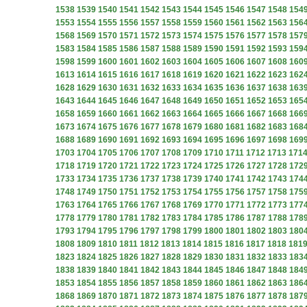
1538
1539
1540
1541
1542
1543
1544
1545
1546
1547
1548
154
1553
1554
1555
1556
1557
1558
1559
1560
1561
1562
1563
156
1568
1569
1570
1571
1572
1573
1574
1575
1576
1577
1578
157
1583
1584
1585
1586
1587
1588
1589
1590
1591
1592
1593
159
1598
1599
1600
1601
1602
1603
1604
1605
1606
1607
1608
160
1613
1614
1615
1616
1617
1618
1619
1620
1621
1622
1623
162
1628
1629
1630
1631
1632
1633
1634
1635
1636
1637
1638
163
1643
1644
1645
1646
1647
1648
1649
1650
1651
1652
1653
165
1658
1659
1660
1661
1662
1663
1664
1665
1666
1667
1668
166
1673
1674
1675
1676
1677
1678
1679
1680
1681
1682
1683
168
1688
1689
1690
1691
1692
1693
1694
1695
1696
1697
1698
169
1703
1704
1705
1706
1707
1708
1709
1710
1711
1712
1713
171
1718
1719
1720
1721
1722
1723
1724
1725
1726
1727
1728
172
1733
1734
1735
1736
1737
1738
1739
1740
1741
1742
1743
174
1748
1749
1750
1751
1752
1753
1754
1755
1756
1757
1758
175
1763
1764
1765
1766
1767
1768
1769
1770
1771
1772
1773
177
1778
1779
1780
1781
1782
1783
1784
1785
1786
1787
1788
178
1793
1794
1795
1796
1797
1798
1799
1800
1801
1802
1803
180
1808
1809
1810
1811
1812
1813
1814
1815
1816
1817
1818
181
1823
1824
1825
1826
1827
1828
1829
1830
1831
1832
1833
183
1838
1839
1840
1841
1842
1843
1844
1845
1846
1847
1848
184
1853
1854
1855
1856
1857
1858
1859
1860
1861
1862
1863
186
1868
1869
1870
1871
1872
1873
1874
1875
1876
1877
1878
187