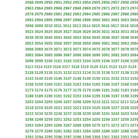
2948
2949
2950
2951
2952
2953
2954
2955
2956
2957
2958
295
2963
2964
2965
2966
2967
2968
2969
2970
2971
2972
2973
297
2978
2979
2980
2981
2982
2983
2984
2985
2986
2987
2988
298
2993
2994
2995
2996
2997
2998
2999
3000
3001
3002
3003
300
3008
3009
3010
3011
3012
3013
3014
3015
3016
3017
3018
301
3023
3024
3025
3026
3027
3028
3029
3030
3031
3032
3033
303
3038
3039
3040
3041
3042
3043
3044
3045
3046
3047
3048
304
3053
3054
3055
3056
3057
3058
3059
3060
3061
3062
3063
306
3068
3069
3070
3071
3072
3073
3074
3075
3076
3077
3078
307
3083
3084
3085
3086
3087
3088
3089
3090
3091
3092
3093
309
3098
3099
3100
3101
3102
3103
3104
3105
3106
3107
3108
310
3113
3114
3115
3116
3117
3118
3119
3120
3121
3122
3123
3124
3128
3129
3130
3131
3132
3133
3134
3135
3136
3137
3138
313
3143
3144
3145
3146
3147
3148
3149
3150
3151
3152
3153
315
3158
3159
3160
3161
3162
3163
3164
3165
3166
3167
3168
316
3173
3174
3175
3176
3177
3178
3179
3180
3181
3182
3183
318
3188
3189
3190
3191
3192
3193
3194
3195
3196
3197
3198
319
3203
3204
3205
3206
3207
3208
3209
3210
3211
3212
3213
321
3218
3219
3220
3221
3222
3223
3224
3225
3226
3227
3228
322
3233
3234
3235
3236
3237
3238
3239
3240
3241
3242
3243
324
3248
3249
3250
3251
3252
3253
3254
3255
3256
3257
3258
325
3263
3264
3265
3266
3267
3268
3269
3270
3271
3272
3273
327
3278
3279
3280
3281
3282
3283
3284
3285
3286
3287
3288
328
3293
3294
3295
3296
3297
3298
3299
3300
3301
3302
3303
330