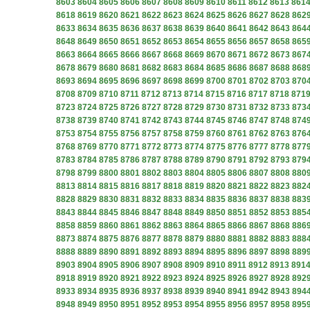
8603
8604
8605
8606
8607
8608
8609
8610
8611
8612
8613
861
8618
8619
8620
8621
8622
8623
8624
8625
8626
8627
8628
862
8633
8634
8635
8636
8637
8638
8639
8640
8641
8642
8643
864
8648
8649
8650
8651
8652
8653
8654
8655
8656
8657
8658
865
8663
8664
8665
8666
8667
8668
8669
8670
8671
8672
8673
867
8678
8679
8680
8681
8682
8683
8684
8685
8686
8687
8688
868
8693
8694
8695
8696
8697
8698
8699
8700
8701
8702
8703
870
8708
8709
8710
8711
8712
8713
8714
8715
8716
8717
8718
871
8723
8724
8725
8726
8727
8728
8729
8730
8731
8732
8733
873
8738
8739
8740
8741
8742
8743
8744
8745
8746
8747
8748
874
8753
8754
8755
8756
8757
8758
8759
8760
8761
8762
8763
876
8768
8769
8770
8771
8772
8773
8774
8775
8776
8777
8778
877
8783
8784
8785
8786
8787
8788
8789
8790
8791
8792
8793
879
8798
8799
8800
8801
8802
8803
8804
8805
8806
8807
8808
880
8813
8814
8815
8816
8817
8818
8819
8820
8821
8822
8823
882
8828
8829
8830
8831
8832
8833
8834
8835
8836
8837
8838
883
8843
8844
8845
8846
8847
8848
8849
8850
8851
8852
8853
885
8858
8859
8860
8861
8862
8863
8864
8865
8866
8867
8868
886
8873
8874
8875
8876
8877
8878
8879
8880
8881
8882
8883
888
8888
8889
8890
8891
8892
8893
8894
8895
8896
8897
8898
889
8903
8904
8905
8906
8907
8908
8909
8910
8911
8912
8913
891
8918
8919
8920
8921
8922
8923
8924
8925
8926
8927
8928
892
8933
8934
8935
8936
8937
8938
8939
8940
8941
8942
8943
894
8948
8949
8950
8951
8952
8953
8954
8955
8956
8957
8958
895