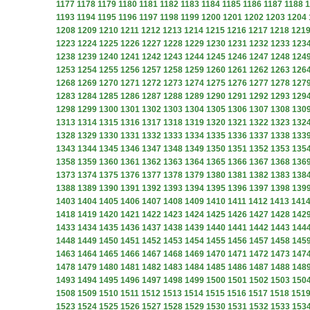
1177
1178
1179
1180
1181
1182
1183
1184
1185
1186
1187
1188
1
1193
1194
1195
1196
1197
1198
1199
1200
1201
1202
1203
1204
1208
1209
1210
1211
1212
1213
1214
1215
1216
1217
1218
121
1223
1224
1225
1226
1227
1228
1229
1230
1231
1232
1233
123
1238
1239
1240
1241
1242
1243
1244
1245
1246
1247
1248
124
1253
1254
1255
1256
1257
1258
1259
1260
1261
1262
1263
126
1268
1269
1270
1271
1272
1273
1274
1275
1276
1277
1278
127
1283
1284
1285
1286
1287
1288
1289
1290
1291
1292
1293
129
1298
1299
1300
1301
1302
1303
1304
1305
1306
1307
1308
130
1313
1314
1315
1316
1317
1318
1319
1320
1321
1322
1323
132
1328
1329
1330
1331
1332
1333
1334
1335
1336
1337
1338
133
1343
1344
1345
1346
1347
1348
1349
1350
1351
1352
1353
135
1358
1359
1360
1361
1362
1363
1364
1365
1366
1367
1368
136
1373
1374
1375
1376
1377
1378
1379
1380
1381
1382
1383
138
1388
1389
1390
1391
1392
1393
1394
1395
1396
1397
1398
139
1403
1404
1405
1406
1407
1408
1409
1410
1411
1412
1413
141
1418
1419
1420
1421
1422
1423
1424
1425
1426
1427
1428
142
1433
1434
1435
1436
1437
1438
1439
1440
1441
1442
1443
144
1448
1449
1450
1451
1452
1453
1454
1455
1456
1457
1458
145
1463
1464
1465
1466
1467
1468
1469
1470
1471
1472
1473
147
1478
1479
1480
1481
1482
1483
1484
1485
1486
1487
1488
148
1493
1494
1495
1496
1497
1498
1499
1500
1501
1502
1503
150
1508
1509
1510
1511
1512
1513
1514
1515
1516
1517
1518
151
1523
1524
1525
1526
1527
1528
1529
1530
1531
1532
1533
153