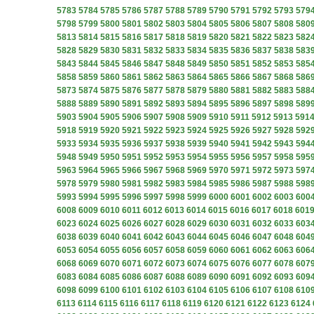
5783
5784
5785
5786
5787
5788
5789
5790
5791
5792
5793
579
5798
5799
5800
5801
5802
5803
5804
5805
5806
5807
5808
580
5813
5814
5815
5816
5817
5818
5819
5820
5821
5822
5823
582
5828
5829
5830
5831
5832
5833
5834
5835
5836
5837
5838
583
5843
5844
5845
5846
5847
5848
5849
5850
5851
5852
5853
585
5858
5859
5860
5861
5862
5863
5864
5865
5866
5867
5868
586
5873
5874
5875
5876
5877
5878
5879
5880
5881
5882
5883
588
5888
5889
5890
5891
5892
5893
5894
5895
5896
5897
5898
589
5903
5904
5905
5906
5907
5908
5909
5910
5911
5912
5913
591
5918
5919
5920
5921
5922
5923
5924
5925
5926
5927
5928
592
5933
5934
5935
5936
5937
5938
5939
5940
5941
5942
5943
594
5948
5949
5950
5951
5952
5953
5954
5955
5956
5957
5958
595
5963
5964
5965
5966
5967
5968
5969
5970
5971
5972
5973
597
5978
5979
5980
5981
5982
5983
5984
5985
5986
5987
5988
598
5993
5994
5995
5996
5997
5998
5999
6000
6001
6002
6003
600
6008
6009
6010
6011
6012
6013
6014
6015
6016
6017
6018
601
6023
6024
6025
6026
6027
6028
6029
6030
6031
6032
6033
603
6038
6039
6040
6041
6042
6043
6044
6045
6046
6047
6048
604
6053
6054
6055
6056
6057
6058
6059
6060
6061
6062
6063
606
6068
6069
6070
6071
6072
6073
6074
6075
6076
6077
6078
607
6083
6084
6085
6086
6087
6088
6089
6090
6091
6092
6093
609
6098
6099
6100
6101
6102
6103
6104
6105
6106
6107
6108
610
6113
6114
6115
6116
6117
6118
6119
6120
6121
6122
6123
6124