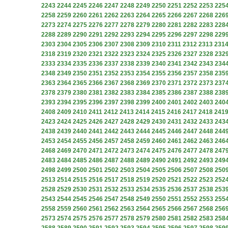
2243
2244
2245
2246
2247
2248
2249
2250
2251
2252
2253
225
2258
2259
2260
2261
2262
2263
2264
2265
2266
2267
2268
226
2273
2274
2275
2276
2277
2278
2279
2280
2281
2282
2283
228
2288
2289
2290
2291
2292
2293
2294
2295
2296
2297
2298
229
2303
2304
2305
2306
2307
2308
2309
2310
2311
2312
2313
231
2318
2319
2320
2321
2322
2323
2324
2325
2326
2327
2328
232
2333
2334
2335
2336
2337
2338
2339
2340
2341
2342
2343
234
2348
2349
2350
2351
2352
2353
2354
2355
2356
2357
2358
235
2363
2364
2365
2366
2367
2368
2369
2370
2371
2372
2373
237
2378
2379
2380
2381
2382
2383
2384
2385
2386
2387
2388
238
2393
2394
2395
2396
2397
2398
2399
2400
2401
2402
2403
240
2408
2409
2410
2411
2412
2413
2414
2415
2416
2417
2418
241
2423
2424
2425
2426
2427
2428
2429
2430
2431
2432
2433
243
2438
2439
2440
2441
2442
2443
2444
2445
2446
2447
2448
244
2453
2454
2455
2456
2457
2458
2459
2460
2461
2462
2463
246
2468
2469
2470
2471
2472
2473
2474
2475
2476
2477
2478
247
2483
2484
2485
2486
2487
2488
2489
2490
2491
2492
2493
249
2498
2499
2500
2501
2502
2503
2504
2505
2506
2507
2508
250
2513
2514
2515
2516
2517
2518
2519
2520
2521
2522
2523
252
2528
2529
2530
2531
2532
2533
2534
2535
2536
2537
2538
253
2543
2544
2545
2546
2547
2548
2549
2550
2551
2552
2553
255
2558
2559
2560
2561
2562
2563
2564
2565
2566
2567
2568
256
2573
2574
2575
2576
2577
2578
2579
2580
2581
2582
2583
258