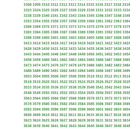
3308
3309
3310
3311
3312
3313
3314
3315
3316
3317
3318
331
3323
3324
3325
3326
3327
3328
3329
3330
3331
3332
3333
333
3338
3339
3340
3341
3342
3343
3344
3345
3346
3347
3348
334
3353
3354
3355
3356
3357
3358
3359
3360
3361
3362
3363
336
3368
3369
3370
3371
3372
3373
3374
3375
3376
3377
3378
337
3383
3384
3385
3386
3387
3388
3389
3390
3391
3392
3393
339
3398
3399
3400
3401
3402
3403
3404
3405
3406
3407
3408
340
3413
3414
3415
3416
3417
3418
3419
3420
3421
3422
3423
342
3428
3429
3430
3431
3432
3433
3434
3435
3436
3437
3438
343
3443
3444
3445
3446
3447
3448
3449
3450
3451
3452
3453
345
3458
3459
3460
3461
3462
3463
3464
3465
3466
3467
3468
346
3473
3474
3475
3476
3477
3478
3479
3480
3481
3482
3483
348
3488
3489
3490
3491
3492
3493
3494
3495
3496
3497
3498
349
3503
3504
3505
3506
3507
3508
3509
3510
3511
3512
3513
351
3518
3519
3520
3521
3522
3523
3524
3525
3526
3527
3528
352
3533
3534
3535
3536
3537
3538
3539
3540
3541
3542
3543
354
3548
3549
3550
3551
3552
3553
3554
3555
3556
3557
3558
355
3563
3564
3565
3566
3567
3568
3569
3570
3571
3572
3573
357
3578
3579
3580
3581
3582
3583
3584
3585
3586
3587
3588
358
3593
3594
3595
3596
3597
3598
3599
3600
3601
3602
3603
360
3608
3609
3610
3611
3612
3613
3614
3615
3616
3617
3618
361
3623
3624
3625
3626
3627
3628
3629
3630
3631
3632
3633
363
3638
3639
3640
3641
3642
3643
3644
3645
3646
3647
3648
364