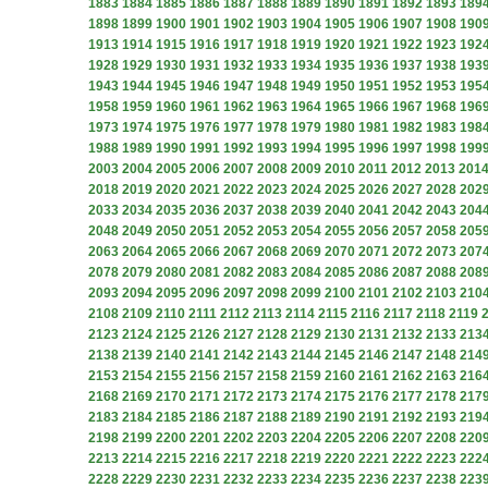
1883
1884
1885
1886
1887
1888
1889
1890
1891
1892
1893
189
1898
1899
1900
1901
1902
1903
1904
1905
1906
1907
1908
190
1913
1914
1915
1916
1917
1918
1919
1920
1921
1922
1923
192
1928
1929
1930
1931
1932
1933
1934
1935
1936
1937
1938
193
1943
1944
1945
1946
1947
1948
1949
1950
1951
1952
1953
195
1958
1959
1960
1961
1962
1963
1964
1965
1966
1967
1968
196
1973
1974
1975
1976
1977
1978
1979
1980
1981
1982
1983
198
1988
1989
1990
1991
1992
1993
1994
1995
1996
1997
1998
199
2003
2004
2005
2006
2007
2008
2009
2010
2011
2012
2013
201
2018
2019
2020
2021
2022
2023
2024
2025
2026
2027
2028
202
2033
2034
2035
2036
2037
2038
2039
2040
2041
2042
2043
204
2048
2049
2050
2051
2052
2053
2054
2055
2056
2057
2058
205
2063
2064
2065
2066
2067
2068
2069
2070
2071
2072
2073
207
2078
2079
2080
2081
2082
2083
2084
2085
2086
2087
2088
208
2093
2094
2095
2096
2097
2098
2099
2100
2101
2102
2103
210
2108
2109
2110
2111
2112
2113
2114
2115
2116
2117
2118
2119
2123
2124
2125
2126
2127
2128
2129
2130
2131
2132
2133
213
2138
2139
2140
2141
2142
2143
2144
2145
2146
2147
2148
214
2153
2154
2155
2156
2157
2158
2159
2160
2161
2162
2163
216
2168
2169
2170
2171
2172
2173
2174
2175
2176
2177
2178
217
2183
2184
2185
2186
2187
2188
2189
2190
2191
2192
2193
219
2198
2199
2200
2201
2202
2203
2204
2205
2206
2207
2208
220
2213
2214
2215
2216
2217
2218
2219
2220
2221
2222
2223
222
2228
2229
2230
2231
2232
2233
2234
2235
2236
2237
2238
223