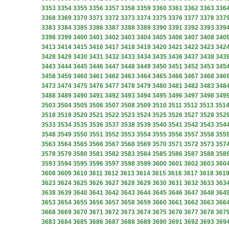
3353
3354
3355
3356
3357
3358
3359
3360
3361
3362
3363
336
3368
3369
3370
3371
3372
3373
3374
3375
3376
3377
3378
337
3383
3384
3385
3386
3387
3388
3389
3390
3391
3392
3393
339
3398
3399
3400
3401
3402
3403
3404
3405
3406
3407
3408
340
3413
3414
3415
3416
3417
3418
3419
3420
3421
3422
3423
342
3428
3429
3430
3431
3432
3433
3434
3435
3436
3437
3438
343
3443
3444
3445
3446
3447
3448
3449
3450
3451
3452
3453
345
3458
3459
3460
3461
3462
3463
3464
3465
3466
3467
3468
346
3473
3474
3475
3476
3477
3478
3479
3480
3481
3482
3483
348
3488
3489
3490
3491
3492
3493
3494
3495
3496
3497
3498
349
3503
3504
3505
3506
3507
3508
3509
3510
3511
3512
3513
351
3518
3519
3520
3521
3522
3523
3524
3525
3526
3527
3528
352
3533
3534
3535
3536
3537
3538
3539
3540
3541
3542
3543
354
3548
3549
3550
3551
3552
3553
3554
3555
3556
3557
3558
355
3563
3564
3565
3566
3567
3568
3569
3570
3571
3572
3573
357
3578
3579
3580
3581
3582
3583
3584
3585
3586
3587
3588
358
3593
3594
3595
3596
3597
3598
3599
3600
3601
3602
3603
360
3608
3609
3610
3611
3612
3613
3614
3615
3616
3617
3618
361
3623
3624
3625
3626
3627
3628
3629
3630
3631
3632
3633
363
3638
3639
3640
3641
3642
3643
3644
3645
3646
3647
3648
364
3653
3654
3655
3656
3657
3658
3659
3660
3661
3662
3663
366
3668
3669
3670
3671
3672
3673
3674
3675
3676
3677
3678
367
3683
3684
3685
3686
3687
3688
3689
3690
3691
3692
3693
369