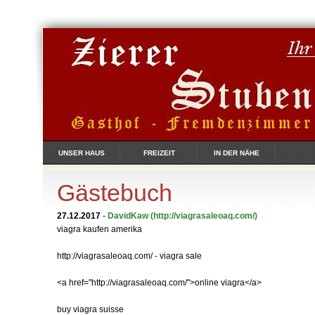
UNSER HAUS
FREIZEIT
IN DER NÄHE
Gästebuch
27.12.2017
-
DavidKaw
(http://viagrasaleoaq.com/)
viagra kaufen amerika
http://viagrasaleoaq.com/ - viagra sale
<a href="http://viagrasaleoaq.com/">online viagra</a>
buy viagra suisse