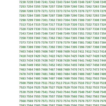
7238
7239
7240
7241
7242
7243
7244
7245
7246
7247
7248
724
7253
7254
7255
7256
7257
7258
7259
7260
7261
7262
7263
726
7268
7269
7270
7271
7272
7273
7274
7275
7276
7277
7278
727
7283
7284
7285
7286
7287
7288
7289
7290
7291
7292
7293
729
7298
7299
7300
7301
7302
7303
7304
7305
7306
7307
7308
730
7313
7314
7315
7316
7317
7318
7319
7320
7321
7322
7323
732
7328
7329
7330
7331
7332
7333
7334
7335
7336
7337
7338
733
7343
7344
7345
7346
7347
7348
7349
7350
7351
7352
7353
735
7358
7359
7360
7361
7362
7363
7364
7365
7366
7367
7368
736
7373
7374
7375
7376
7377
7378
7379
7380
7381
7382
7383
738
7388
7389
7390
7391
7392
7393
7394
7395
7396
7397
7398
739
7403
7404
7405
7406
7407
7408
7409
7410
7411
7412
7413
741
7418
7419
7420
7421
7422
7423
7424
7425
7426
7427
7428
742
7433
7434
7435
7436
7437
7438
7439
7440
7441
7442
7443
744
7448
7449
7450
7451
7452
7453
7454
7455
7456
7457
7458
745
7463
7464
7465
7466
7467
7468
7469
7470
7471
7472
7473
747
7478
7479
7480
7481
7482
7483
7484
7485
7486
7487
7488
748
7493
7494
7495
7496
7497
7498
7499
7500
7501
7502
7503
750
7508
7509
7510
7511
7512
7513
7514
7515
7516
7517
7518
751
7523
7524
7525
7526
7527
7528
7529
7530
7531
7532
7533
753
7538
7539
7540
7541
7542
7543
7544
7545
7546
7547
7548
754
7553
7554
7555
7556
7557
7558
7559
7560
7561
7562
7563
756
7568
7569
7570
7571
7572
7573
7574
7575
7576
7577
7578
757
7583
7584
7585
7586
7587
7588
7589
7590
7591
7592
7593
759