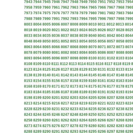
7943
7944
7945
7946
7947
7948
7949
7950
7951
7952
7953
795
7958
7959
7960
7961
7962
7963
7964
7965
7966
7967
7968
796
7973
7974
7975
7976
7977
7978
7979
7980
7981
7982
7983
798
7988
7989
7990
7991
7992
7993
7994
7995
7996
7997
7998
799
8003
8004
8005
8006
8007
8008
8009
8010
8011
8012
8013
801
8018
8019
8020
8021
8022
8023
8024
8025
8026
8027
8028
802
8033
8034
8035
8036
8037
8038
8039
8040
8041
8042
8043
804
8048
8049
8050
8051
8052
8053
8054
8055
8056
8057
8058
805
8063
8064
8065
8066
8067
8068
8069
8070
8071
8072
8073
807
8078
8079
8080
8081
8082
8083
8084
8085
8086
8087
8088
808
8093
8094
8095
8096
8097
8098
8099
8100
8101
8102
8103
810
8108
8109
8110
8111
8112
8113
8114
8115
8116
8117
8118
8119
8123
8124
8125
8126
8127
8128
8129
8130
8131
8132
8133
813
8138
8139
8140
8141
8142
8143
8144
8145
8146
8147
8148
814
8153
8154
8155
8156
8157
8158
8159
8160
8161
8162
8163
816
8168
8169
8170
8171
8172
8173
8174
8175
8176
8177
8178
817
8183
8184
8185
8186
8187
8188
8189
8190
8191
8192
8193
819
8198
8199
8200
8201
8202
8203
8204
8205
8206
8207
8208
820
8213
8214
8215
8216
8217
8218
8219
8220
8221
8222
8223
822
8228
8229
8230
8231
8232
8233
8234
8235
8236
8237
8238
823
8243
8244
8245
8246
8247
8248
8249
8250
8251
8252
8253
825
8258
8259
8260
8261
8262
8263
8264
8265
8266
8267
8268
826
8273
8274
8275
8276
8277
8278
8279
8280
8281
8282
8283
828
8288
8289
8290
8291
8292
8293
8294
8295
8296
8297
8298
829