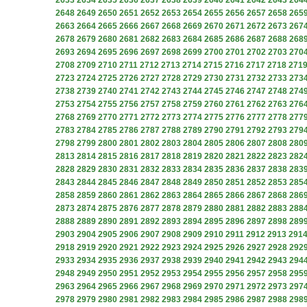
2633
2634
2635
2636
2637
2638
2639
2640
2641
2642
2643
264
2648
2649
2650
2651
2652
2653
2654
2655
2656
2657
2658
265
2663
2664
2665
2666
2667
2668
2669
2670
2671
2672
2673
267
2678
2679
2680
2681
2682
2683
2684
2685
2686
2687
2688
268
2693
2694
2695
2696
2697
2698
2699
2700
2701
2702
2703
270
2708
2709
2710
2711
2712
2713
2714
2715
2716
2717
2718
271
2723
2724
2725
2726
2727
2728
2729
2730
2731
2732
2733
273
2738
2739
2740
2741
2742
2743
2744
2745
2746
2747
2748
274
2753
2754
2755
2756
2757
2758
2759
2760
2761
2762
2763
276
2768
2769
2770
2771
2772
2773
2774
2775
2776
2777
2778
277
2783
2784
2785
2786
2787
2788
2789
2790
2791
2792
2793
279
2798
2799
2800
2801
2802
2803
2804
2805
2806
2807
2808
280
2813
2814
2815
2816
2817
2818
2819
2820
2821
2822
2823
282
2828
2829
2830
2831
2832
2833
2834
2835
2836
2837
2838
283
2843
2844
2845
2846
2847
2848
2849
2850
2851
2852
2853
285
2858
2859
2860
2861
2862
2863
2864
2865
2866
2867
2868
286
2873
2874
2875
2876
2877
2878
2879
2880
2881
2882
2883
288
2888
2889
2890
2891
2892
2893
2894
2895
2896
2897
2898
289
2903
2904
2905
2906
2907
2908
2909
2910
2911
2912
2913
291
2918
2919
2920
2921
2922
2923
2924
2925
2926
2927
2928
292
2933
2934
2935
2936
2937
2938
2939
2940
2941
2942
2943
294
2948
2949
2950
2951
2952
2953
2954
2955
2956
2957
2958
295
2963
2964
2965
2966
2967
2968
2969
2970
2971
2972
2973
297
2978
2979
2980
2981
2982
2983
2984
2985
2986
2987
2988
298