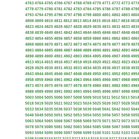
4763
4764
4765
4766
4767
4768
4769
4770
4771
4772
4773
477
4778
4779
4780
4781
4782
4783
4784
4785
4786
4787
4788
478
4793
4794
4795
4796
4797
4798
4799
4800
4801
4802
4803
480
4808
4809
4810
4811
4812
4813
4814
4815
4816
4817
4818
481
4823
4824
4825
4826
4827
4828
4829
4830
4831
4832
4833
483
4838
4839
4840
4841
4842
4843
4844
4845
4846
4847
4848
484
4853
4854
4855
4856
4857
4858
4859
4860
4861
4862
4863
486
4868
4869
4870
4871
4872
4873
4874
4875
4876
4877
4878
487
4883
4884
4885
4886
4887
4888
4889
4890
4891
4892
4893
489
4898
4899
4900
4901
4902
4903
4904
4905
4906
4907
4908
490
4913
4914
4915
4916
4917
4918
4919
4920
4921
4922
4923
492
4928
4929
4930
4931
4932
4933
4934
4935
4936
4937
4938
493
4943
4944
4945
4946
4947
4948
4949
4950
4951
4952
4953
495
4958
4959
4960
4961
4962
4963
4964
4965
4966
4967
4968
496
4973
4974
4975
4976
4977
4978
4979
4980
4981
4982
4983
498
4988
4989
4990
4991
4992
4993
4994
4995
4996
4997
4998
499
5003
5004
5005
5006
5007
5008
5009
5010
5011
5012
5013
501
5018
5019
5020
5021
5022
5023
5024
5025
5026
5027
5028
502
5033
5034
5035
5036
5037
5038
5039
5040
5041
5042
5043
504
5048
5049
5050
5051
5052
5053
5054
5055
5056
5057
5058
505
5063
5064
5065
5066
5067
5068
5069
5070
5071
5072
5073
507
5078
5079
5080
5081
5082
5083
5084
5085
5086
5087
5088
508
5093
5094
5095
5096
5097
5098
5099
5100
5101
5102
5103
510
5108
5109
5110
5111
5112
5113
5114
5115
5116
5117
5118
5119