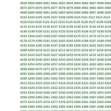
4058
4059
4060
4061
4062
4063
4064
4065
4066
4067
4068
406
4073
4074
4075
4076
4077
4078
4079
4080
4081
4082
4083
408
4088
4089
4090
4091
4092
4093
4094
4095
4096
4097
4098
409
4103
4104
4105
4106
4107
4108
4109
4110
4111
4112
4113
4114
4118
4119
4120
4121
4122
4123
4124
4125
4126
4127
4128
4129
4133
4134
4135
4136
4137
4138
4139
4140
4141
4142
4143
414
4148
4149
4150
4151
4152
4153
4154
4155
4156
4157
4158
415
4163
4164
4165
4166
4167
4168
4169
4170
4171
4172
4173
417
4178
4179
4180
4181
4182
4183
4184
4185
4186
4187
4188
418
4193
4194
4195
4196
4197
4198
4199
4200
4201
4202
4203
420
4208
4209
4210
4211
4212
4213
4214
4215
4216
4217
4218
421
4223
4224
4225
4226
4227
4228
4229
4230
4231
4232
4233
423
4238
4239
4240
4241
4242
4243
4244
4245
4246
4247
4248
424
4253
4254
4255
4256
4257
4258
4259
4260
4261
4262
4263
426
4268
4269
4270
4271
4272
4273
4274
4275
4276
4277
4278
427
4283
4284
4285
4286
4287
4288
4289
4290
4291
4292
4293
429
4298
4299
4300
4301
4302
4303
4304
4305
4306
4307
4308
430
4313
4314
4315
4316
4317
4318
4319
4320
4321
4322
4323
432
4328
4329
4330
4331
4332
4333
4334
4335
4336
4337
4338
433
4343
4344
4345
4346
4347
4348
4349
4350
4351
4352
4353
435
4358
4359
4360
4361
4362
4363
4364
4365
4366
4367
4368
436
4373
4374
4375
4376
4377
4378
4379
4380
4381
4382
4383
438
4388
4389
4390
4391
4392
4393
4394
4395
4396
4397
4398
439