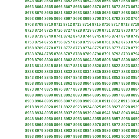
8648
8649
8650
8651
8652
8653
8654
8655
8656
8657
8658
865
8663
8664
8665
8666
8667
8668
8669
8670
8671
8672
8673
867
8678
8679
8680
8681
8682
8683
8684
8685
8686
8687
8688
868
8693
8694
8695
8696
8697
8698
8699
8700
8701
8702
8703
870
8708
8709
8710
8711
8712
8713
8714
8715
8716
8717
8718
871
8723
8724
8725
8726
8727
8728
8729
8730
8731
8732
8733
873
8738
8739
8740
8741
8742
8743
8744
8745
8746
8747
8748
874
8753
8754
8755
8756
8757
8758
8759
8760
8761
8762
8763
876
8768
8769
8770
8771
8772
8773
8774
8775
8776
8777
8778
877
8783
8784
8785
8786
8787
8788
8789
8790
8791
8792
8793
879
8798
8799
8800
8801
8802
8803
8804
8805
8806
8807
8808
880
8813
8814
8815
8816
8817
8818
8819
8820
8821
8822
8823
882
8828
8829
8830
8831
8832
8833
8834
8835
8836
8837
8838
883
8843
8844
8845
8846
8847
8848
8849
8850
8851
8852
8853
885
8858
8859
8860
8861
8862
8863
8864
8865
8866
8867
8868
886
8873
8874
8875
8876
8877
8878
8879
8880
8881
8882
8883
888
8888
8889
8890
8891
8892
8893
8894
8895
8896
8897
8898
889
8903
8904
8905
8906
8907
8908
8909
8910
8911
8912
8913
891
8918
8919
8920
8921
8922
8923
8924
8925
8926
8927
8928
892
8933
8934
8935
8936
8937
8938
8939
8940
8941
8942
8943
894
8948
8949
8950
8951
8952
8953
8954
8955
8956
8957
8958
895
8963
8964
8965
8966
8967
8968
8969
8970
8971
8972
8973
897
8978
8979
8980
8981
8982
8983
8984
8985
8986
8987
8988
898
8993
8994
8995
8996
8997
8998
8999
9000
9001
9002
9003
900