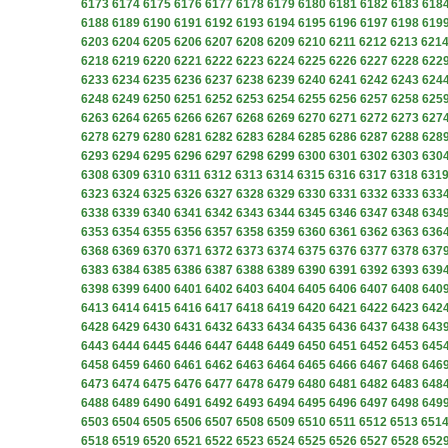
6173
6174
6175
6176
6177
6178
6179
6180
6181
6182
6183
618
6188
6189
6190
6191
6192
6193
6194
6195
6196
6197
6198
619
6203
6204
6205
6206
6207
6208
6209
6210
6211
6212
6213
621
6218
6219
6220
6221
6222
6223
6224
6225
6226
6227
6228
622
6233
6234
6235
6236
6237
6238
6239
6240
6241
6242
6243
624
6248
6249
6250
6251
6252
6253
6254
6255
6256
6257
6258
625
6263
6264
6265
6266
6267
6268
6269
6270
6271
6272
6273
627
6278
6279
6280
6281
6282
6283
6284
6285
6286
6287
6288
628
6293
6294
6295
6296
6297
6298
6299
6300
6301
6302
6303
630
6308
6309
6310
6311
6312
6313
6314
6315
6316
6317
6318
631
6323
6324
6325
6326
6327
6328
6329
6330
6331
6332
6333
633
6338
6339
6340
6341
6342
6343
6344
6345
6346
6347
6348
634
6353
6354
6355
6356
6357
6358
6359
6360
6361
6362
6363
636
6368
6369
6370
6371
6372
6373
6374
6375
6376
6377
6378
637
6383
6384
6385
6386
6387
6388
6389
6390
6391
6392
6393
639
6398
6399
6400
6401
6402
6403
6404
6405
6406
6407
6408
640
6413
6414
6415
6416
6417
6418
6419
6420
6421
6422
6423
642
6428
6429
6430
6431
6432
6433
6434
6435
6436
6437
6438
643
6443
6444
6445
6446
6447
6448
6449
6450
6451
6452
6453
645
6458
6459
6460
6461
6462
6463
6464
6465
6466
6467
6468
646
6473
6474
6475
6476
6477
6478
6479
6480
6481
6482
6483
648
6488
6489
6490
6491
6492
6493
6494
6495
6496
6497
6498
649
6503
6504
6505
6506
6507
6508
6509
6510
6511
6512
6513
651
6518
6519
6520
6521
6522
6523
6524
6525
6526
6527
6528
652