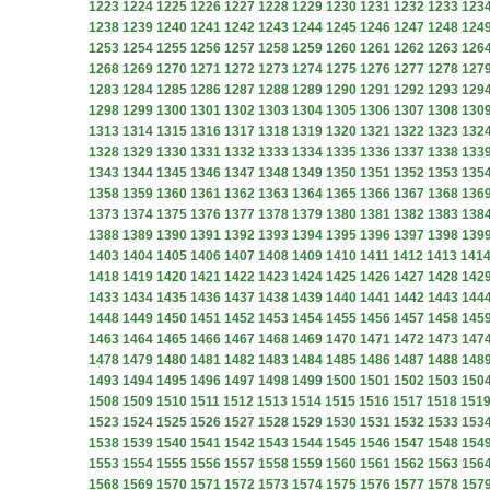
1223
1224
1225
1226
1227
1228
1229
1230
1231
1232
1233
123
1238
1239
1240
1241
1242
1243
1244
1245
1246
1247
1248
124
1253
1254
1255
1256
1257
1258
1259
1260
1261
1262
1263
126
1268
1269
1270
1271
1272
1273
1274
1275
1276
1277
1278
127
1283
1284
1285
1286
1287
1288
1289
1290
1291
1292
1293
129
1298
1299
1300
1301
1302
1303
1304
1305
1306
1307
1308
130
1313
1314
1315
1316
1317
1318
1319
1320
1321
1322
1323
132
1328
1329
1330
1331
1332
1333
1334
1335
1336
1337
1338
133
1343
1344
1345
1346
1347
1348
1349
1350
1351
1352
1353
135
1358
1359
1360
1361
1362
1363
1364
1365
1366
1367
1368
136
1373
1374
1375
1376
1377
1378
1379
1380
1381
1382
1383
138
1388
1389
1390
1391
1392
1393
1394
1395
1396
1397
1398
139
1403
1404
1405
1406
1407
1408
1409
1410
1411
1412
1413
141
1418
1419
1420
1421
1422
1423
1424
1425
1426
1427
1428
142
1433
1434
1435
1436
1437
1438
1439
1440
1441
1442
1443
144
1448
1449
1450
1451
1452
1453
1454
1455
1456
1457
1458
145
1463
1464
1465
1466
1467
1468
1469
1470
1471
1472
1473
147
1478
1479
1480
1481
1482
1483
1484
1485
1486
1487
1488
148
1493
1494
1495
1496
1497
1498
1499
1500
1501
1502
1503
150
1508
1509
1510
1511
1512
1513
1514
1515
1516
1517
1518
151
1523
1524
1525
1526
1527
1528
1529
1530
1531
1532
1533
153
1538
1539
1540
1541
1542
1543
1544
1545
1546
1547
1548
154
1553
1554
1555
1556
1557
1558
1559
1560
1561
1562
1563
156
1568
1569
1570
1571
1572
1573
1574
1575
1576
1577
1578
157