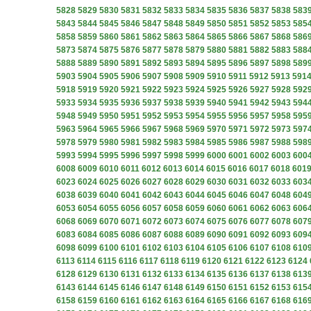
5828
5829
5830
5831
5832
5833
5834
5835
5836
5837
5838
583
5843
5844
5845
5846
5847
5848
5849
5850
5851
5852
5853
585
5858
5859
5860
5861
5862
5863
5864
5865
5866
5867
5868
586
5873
5874
5875
5876
5877
5878
5879
5880
5881
5882
5883
588
5888
5889
5890
5891
5892
5893
5894
5895
5896
5897
5898
589
5903
5904
5905
5906
5907
5908
5909
5910
5911
5912
5913
591
5918
5919
5920
5921
5922
5923
5924
5925
5926
5927
5928
592
5933
5934
5935
5936
5937
5938
5939
5940
5941
5942
5943
594
5948
5949
5950
5951
5952
5953
5954
5955
5956
5957
5958
595
5963
5964
5965
5966
5967
5968
5969
5970
5971
5972
5973
597
5978
5979
5980
5981
5982
5983
5984
5985
5986
5987
5988
598
5993
5994
5995
5996
5997
5998
5999
6000
6001
6002
6003
600
6008
6009
6010
6011
6012
6013
6014
6015
6016
6017
6018
601
6023
6024
6025
6026
6027
6028
6029
6030
6031
6032
6033
603
6038
6039
6040
6041
6042
6043
6044
6045
6046
6047
6048
604
6053
6054
6055
6056
6057
6058
6059
6060
6061
6062
6063
606
6068
6069
6070
6071
6072
6073
6074
6075
6076
6077
6078
607
6083
6084
6085
6086
6087
6088
6089
6090
6091
6092
6093
609
6098
6099
6100
6101
6102
6103
6104
6105
6106
6107
6108
610
6113
6114
6115
6116
6117
6118
6119
6120
6121
6122
6123
6124
6128
6129
6130
6131
6132
6133
6134
6135
6136
6137
6138
613
6143
6144
6145
6146
6147
6148
6149
6150
6151
6152
6153
615
6158
6159
6160
6161
6162
6163
6164
6165
6166
6167
6168
616