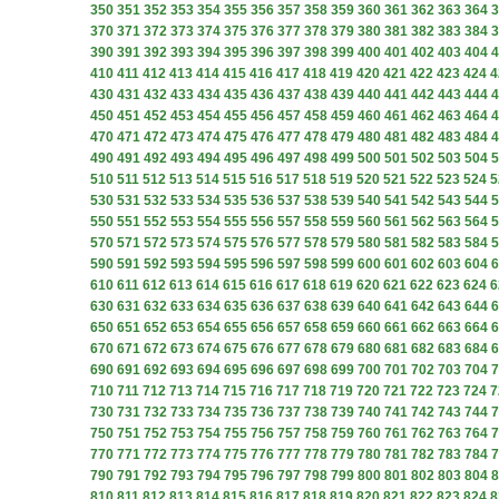
350
351
352
353
354
355
356
357
358
359
360
361
362
363
364
3
370
371
372
373
374
375
376
377
378
379
380
381
382
383
384
3
390
391
392
393
394
395
396
397
398
399
400
401
402
403
404
4
410
411
412
413
414
415
416
417
418
419
420
421
422
423
424
4
430
431
432
433
434
435
436
437
438
439
440
441
442
443
444
4
450
451
452
453
454
455
456
457
458
459
460
461
462
463
464
4
470
471
472
473
474
475
476
477
478
479
480
481
482
483
484
4
490
491
492
493
494
495
496
497
498
499
500
501
502
503
504
5
510
511
512
513
514
515
516
517
518
519
520
521
522
523
524
5
530
531
532
533
534
535
536
537
538
539
540
541
542
543
544
5
550
551
552
553
554
555
556
557
558
559
560
561
562
563
564
5
570
571
572
573
574
575
576
577
578
579
580
581
582
583
584
5
590
591
592
593
594
595
596
597
598
599
600
601
602
603
604
6
610
611
612
613
614
615
616
617
618
619
620
621
622
623
624
6
630
631
632
633
634
635
636
637
638
639
640
641
642
643
644
6
650
651
652
653
654
655
656
657
658
659
660
661
662
663
664
6
670
671
672
673
674
675
676
677
678
679
680
681
682
683
684
6
690
691
692
693
694
695
696
697
698
699
700
701
702
703
704
7
710
711
712
713
714
715
716
717
718
719
720
721
722
723
724
7
730
731
732
733
734
735
736
737
738
739
740
741
742
743
744
7
750
751
752
753
754
755
756
757
758
759
760
761
762
763
764
7
770
771
772
773
774
775
776
777
778
779
780
781
782
783
784
7
790
791
792
793
794
795
796
797
798
799
800
801
802
803
804
8
810
811
812
813
814
815
816
817
818
819
820
821
822
823
824
8