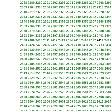
2288
2289
2290
2291
2292
2293
2294
2295
2296
2297
2298
229
2303
2304
2305
2306
2307
2308
2309
2310
2311
2312
2313
231
2318
2319
2320
2321
2322
2323
2324
2325
2326
2327
2328
232
2333
2334
2335
2336
2337
2338
2339
2340
2341
2342
2343
234
2348
2349
2350
2351
2352
2353
2354
2355
2356
2357
2358
235
2363
2364
2365
2366
2367
2368
2369
2370
2371
2372
2373
237
2378
2379
2380
2381
2382
2383
2384
2385
2386
2387
2388
238
2393
2394
2395
2396
2397
2398
2399
2400
2401
2402
2403
240
2408
2409
2410
2411
2412
2413
2414
2415
2416
2417
2418
241
2423
2424
2425
2426
2427
2428
2429
2430
2431
2432
2433
243
2438
2439
2440
2441
2442
2443
2444
2445
2446
2447
2448
244
2453
2454
2455
2456
2457
2458
2459
2460
2461
2462
2463
246
2468
2469
2470
2471
2472
2473
2474
2475
2476
2477
2478
247
2483
2484
2485
2486
2487
2488
2489
2490
2491
2492
2493
249
2498
2499
2500
2501
2502
2503
2504
2505
2506
2507
2508
250
2513
2514
2515
2516
2517
2518
2519
2520
2521
2522
2523
252
2528
2529
2530
2531
2532
2533
2534
2535
2536
2537
2538
253
2543
2544
2545
2546
2547
2548
2549
2550
2551
2552
2553
255
2558
2559
2560
2561
2562
2563
2564
2565
2566
2567
2568
256
2573
2574
2575
2576
2577
2578
2579
2580
2581
2582
2583
258
2588
2589
2590
2591
2592
2593
2594
2595
2596
2597
2598
259
2603
2604
2605
2606
2607
2608
2609
2610
2611
2612
2613
261
2618
2619
2620
2621
2622
2623
2624
2625
2626
2627
2628
262