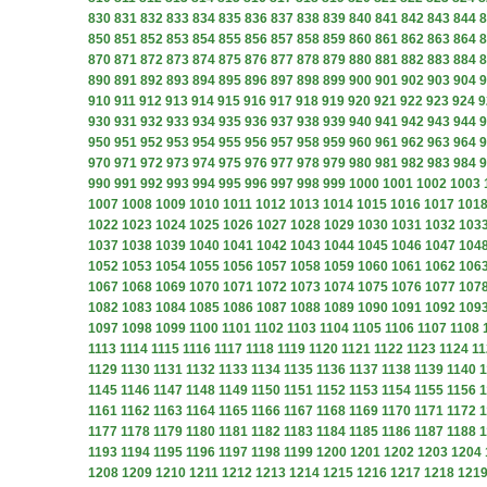
830
831
832
833
834
835
836
837
838
839
840
841
842
843
844
8
850
851
852
853
854
855
856
857
858
859
860
861
862
863
864
8
870
871
872
873
874
875
876
877
878
879
880
881
882
883
884
8
890
891
892
893
894
895
896
897
898
899
900
901
902
903
904
9
910
911
912
913
914
915
916
917
918
919
920
921
922
923
924
9
930
931
932
933
934
935
936
937
938
939
940
941
942
943
944
9
950
951
952
953
954
955
956
957
958
959
960
961
962
963
964
9
970
971
972
973
974
975
976
977
978
979
980
981
982
983
984
9
990
991
992
993
994
995
996
997
998
999
1000
1001
1002
1003
1007
1008
1009
1010
1011
1012
1013
1014
1015
1016
1017
101
1022
1023
1024
1025
1026
1027
1028
1029
1030
1031
1032
103
1037
1038
1039
1040
1041
1042
1043
1044
1045
1046
1047
104
1052
1053
1054
1055
1056
1057
1058
1059
1060
1061
1062
106
1067
1068
1069
1070
1071
1072
1073
1074
1075
1076
1077
107
1082
1083
1084
1085
1086
1087
1088
1089
1090
1091
1092
109
1097
1098
1099
1100
1101
1102
1103
1104
1105
1106
1107
1108
1113
1114
1115
1116
1117
1118
1119
1120
1121
1122
1123
1124
11
1129
1130
1131
1132
1133
1134
1135
1136
1137
1138
1139
1140
1
1145
1146
1147
1148
1149
1150
1151
1152
1153
1154
1155
1156
1
1161
1162
1163
1164
1165
1166
1167
1168
1169
1170
1171
1172
1
1177
1178
1179
1180
1181
1182
1183
1184
1185
1186
1187
1188
1
1193
1194
1195
1196
1197
1198
1199
1200
1201
1202
1203
1204
1208
1209
1210
1211
1212
1213
1214
1215
1216
1217
1218
121