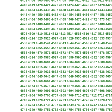
4403
4404
4405
4406
4407
4408
4409
4410
4411
4412
4413
441
4418
4419
4420
4421
4422
4423
4424
4425
4426
4427
4428
442
4433
4434
4435
4436
4437
4438
4439
4440
4441
4442
4443
444
4448
4449
4450
4451
4452
4453
4454
4455
4456
4457
4458
445
4463
4464
4465
4466
4467
4468
4469
4470
4471
4472
4473
447
4478
4479
4480
4481
4482
4483
4484
4485
4486
4487
4488
448
4493
4494
4495
4496
4497
4498
4499
4500
4501
4502
4503
450
4508
4509
4510
4511
4512
4513
4514
4515
4516
4517
4518
451
4523
4524
4525
4526
4527
4528
4529
4530
4531
4532
4533
453
4538
4539
4540
4541
4542
4543
4544
4545
4546
4547
4548
454
4553
4554
4555
4556
4557
4558
4559
4560
4561
4562
4563
456
4568
4569
4570
4571
4572
4573
4574
4575
4576
4577
4578
457
4583
4584
4585
4586
4587
4588
4589
4590
4591
4592
4593
459
4598
4599
4600
4601
4602
4603
4604
4605
4606
4607
4608
460
4613
4614
4615
4616
4617
4618
4619
4620
4621
4622
4623
462
4628
4629
4630
4631
4632
4633
4634
4635
4636
4637
4638
463
4643
4644
4645
4646
4647
4648
4649
4650
4651
4652
4653
465
4658
4659
4660
4661
4662
4663
4664
4665
4666
4667
4668
466
4673
4674
4675
4676
4677
4678
4679
4680
4681
4682
4683
468
4688
4689
4690
4691
4692
4693
4694
4695
4696
4697
4698
469
4703
4704
4705
4706
4707
4708
4709
4710
4711
4712
4713
471
4718
4719
4720
4721
4722
4723
4724
4725
4726
4727
4728
472
4733
4734
4735
4736
4737
4738
4739
4740
4741
4742
4743
474
4748
4749
4750
4751
4752
4753
4754
4755
4756
4757
4758
475