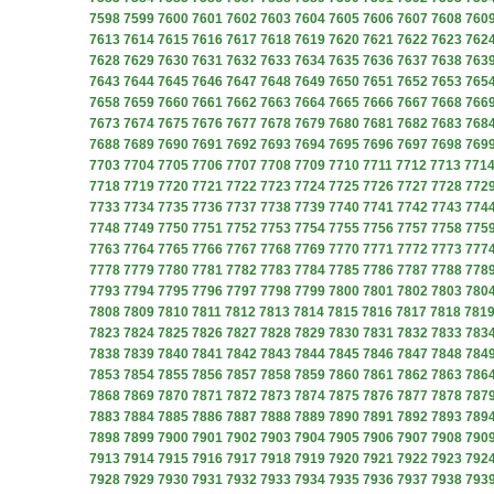
7598
7599
7600
7601
7602
7603
7604
7605
7606
7607
7608
760
7613
7614
7615
7616
7617
7618
7619
7620
7621
7622
7623
762
7628
7629
7630
7631
7632
7633
7634
7635
7636
7637
7638
763
7643
7644
7645
7646
7647
7648
7649
7650
7651
7652
7653
765
7658
7659
7660
7661
7662
7663
7664
7665
7666
7667
7668
766
7673
7674
7675
7676
7677
7678
7679
7680
7681
7682
7683
768
7688
7689
7690
7691
7692
7693
7694
7695
7696
7697
7698
769
7703
7704
7705
7706
7707
7708
7709
7710
7711
7712
7713
771
7718
7719
7720
7721
7722
7723
7724
7725
7726
7727
7728
772
7733
7734
7735
7736
7737
7738
7739
7740
7741
7742
7743
774
7748
7749
7750
7751
7752
7753
7754
7755
7756
7757
7758
775
7763
7764
7765
7766
7767
7768
7769
7770
7771
7772
7773
777
7778
7779
7780
7781
7782
7783
7784
7785
7786
7787
7788
778
7793
7794
7795
7796
7797
7798
7799
7800
7801
7802
7803
780
7808
7809
7810
7811
7812
7813
7814
7815
7816
7817
7818
781
7823
7824
7825
7826
7827
7828
7829
7830
7831
7832
7833
783
7838
7839
7840
7841
7842
7843
7844
7845
7846
7847
7848
784
7853
7854
7855
7856
7857
7858
7859
7860
7861
7862
7863
786
7868
7869
7870
7871
7872
7873
7874
7875
7876
7877
7878
787
7883
7884
7885
7886
7887
7888
7889
7890
7891
7892
7893
789
7898
7899
7900
7901
7902
7903
7904
7905
7906
7907
7908
790
7913
7914
7915
7916
7917
7918
7919
7920
7921
7922
7923
792
7928
7929
7930
7931
7932
7933
7934
7935
7936
7937
7938
793