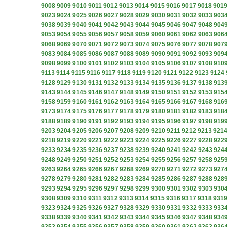
9008
9009
9010
9011
9012
9013
9014
9015
9016
9017
9018
901
9023
9024
9025
9026
9027
9028
9029
9030
9031
9032
9033
903
9038
9039
9040
9041
9042
9043
9044
9045
9046
9047
9048
904
9053
9054
9055
9056
9057
9058
9059
9060
9061
9062
9063
906
9068
9069
9070
9071
9072
9073
9074
9075
9076
9077
9078
907
9083
9084
9085
9086
9087
9088
9089
9090
9091
9092
9093
909
9098
9099
9100
9101
9102
9103
9104
9105
9106
9107
9108
910
9113
9114
9115
9116
9117
9118
9119
9120
9121
9122
9123
9124
9128
9129
9130
9131
9132
9133
9134
9135
9136
9137
9138
913
9143
9144
9145
9146
9147
9148
9149
9150
9151
9152
9153
915
9158
9159
9160
9161
9162
9163
9164
9165
9166
9167
9168
916
9173
9174
9175
9176
9177
9178
9179
9180
9181
9182
9183
918
9188
9189
9190
9191
9192
9193
9194
9195
9196
9197
9198
919
9203
9204
9205
9206
9207
9208
9209
9210
9211
9212
9213
921
9218
9219
9220
9221
9222
9223
9224
9225
9226
9227
9228
922
9233
9234
9235
9236
9237
9238
9239
9240
9241
9242
9243
924
9248
9249
9250
9251
9252
9253
9254
9255
9256
9257
9258
925
9263
9264
9265
9266
9267
9268
9269
9270
9271
9272
9273
927
9278
9279
9280
9281
9282
9283
9284
9285
9286
9287
9288
928
9293
9294
9295
9296
9297
9298
9299
9300
9301
9302
9303
930
9308
9309
9310
9311
9312
9313
9314
9315
9316
9317
9318
931
9323
9324
9325
9326
9327
9328
9329
9330
9331
9332
9333
933
9338
9339
9340
9341
9342
9343
9344
9345
9346
9347
9348
934