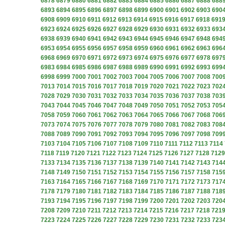
6878
6879
6880
6881
6882
6883
6884
6885
6886
6887
6888
688
6893
6894
6895
6896
6897
6898
6899
6900
6901
6902
6903
690
6908
6909
6910
6911
6912
6913
6914
6915
6916
6917
6918
691
6923
6924
6925
6926
6927
6928
6929
6930
6931
6932
6933
693
6938
6939
6940
6941
6942
6943
6944
6945
6946
6947
6948
694
6953
6954
6955
6956
6957
6958
6959
6960
6961
6962
6963
696
6968
6969
6970
6971
6972
6973
6974
6975
6976
6977
6978
697
6983
6984
6985
6986
6987
6988
6989
6990
6991
6992
6993
699
6998
6999
7000
7001
7002
7003
7004
7005
7006
7007
7008
700
7013
7014
7015
7016
7017
7018
7019
7020
7021
7022
7023
702
7028
7029
7030
7031
7032
7033
7034
7035
7036
7037
7038
703
7043
7044
7045
7046
7047
7048
7049
7050
7051
7052
7053
705
7058
7059
7060
7061
7062
7063
7064
7065
7066
7067
7068
706
7073
7074
7075
7076
7077
7078
7079
7080
7081
7082
7083
708
7088
7089
7090
7091
7092
7093
7094
7095
7096
7097
7098
709
7103
7104
7105
7106
7107
7108
7109
7110
7111
7112
7113
7114
7118
7119
7120
7121
7122
7123
7124
7125
7126
7127
7128
7129
7133
7134
7135
7136
7137
7138
7139
7140
7141
7142
7143
714
7148
7149
7150
7151
7152
7153
7154
7155
7156
7157
7158
715
7163
7164
7165
7166
7167
7168
7169
7170
7171
7172
7173
717
7178
7179
7180
7181
7182
7183
7184
7185
7186
7187
7188
718
7193
7194
7195
7196
7197
7198
7199
7200
7201
7202
7203
720
7208
7209
7210
7211
7212
7213
7214
7215
7216
7217
7218
721
7223
7224
7225
7226
7227
7228
7229
7230
7231
7232
7233
723