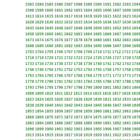
1583
1584
1585
1586
1587
1588
1589
1590
1591
1592
1593
159
1598
1599
1600
1601
1602
1603
1604
1605
1606
1607
1608
160
1613
1614
1615
1616
1617
1618
1619
1620
1621
1622
1623
162
1628
1629
1630
1631
1632
1633
1634
1635
1636
1637
1638
163
1643
1644
1645
1646
1647
1648
1649
1650
1651
1652
1653
165
1658
1659
1660
1661
1662
1663
1664
1665
1666
1667
1668
166
1673
1674
1675
1676
1677
1678
1679
1680
1681
1682
1683
168
1688
1689
1690
1691
1692
1693
1694
1695
1696
1697
1698
169
1703
1704
1705
1706
1707
1708
1709
1710
1711
1712
1713
171
1718
1719
1720
1721
1722
1723
1724
1725
1726
1727
1728
172
1733
1734
1735
1736
1737
1738
1739
1740
1741
1742
1743
174
1748
1749
1750
1751
1752
1753
1754
1755
1756
1757
1758
175
1763
1764
1765
1766
1767
1768
1769
1770
1771
1772
1773
177
1778
1779
1780
1781
1782
1783
1784
1785
1786
1787
1788
178
1793
1794
1795
1796
1797
1798
1799
1800
1801
1802
1803
180
1808
1809
1810
1811
1812
1813
1814
1815
1816
1817
1818
181
1823
1824
1825
1826
1827
1828
1829
1830
1831
1832
1833
183
1838
1839
1840
1841
1842
1843
1844
1845
1846
1847
1848
184
1853
1854
1855
1856
1857
1858
1859
1860
1861
1862
1863
186
1868
1869
1870
1871
1872
1873
1874
1875
1876
1877
1878
187
1883
1884
1885
1886
1887
1888
1889
1890
1891
1892
1893
189
1898
1899
1900
1901
1902
1903
1904
1905
1906
1907
1908
190
1913
1914
1915
1916
1917
1918
1919
1920
1921
1922
1923
192