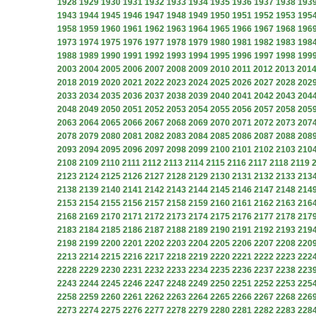
1928
1929
1930
1931
1932
1933
1934
1935
1936
1937
1938
193
1943
1944
1945
1946
1947
1948
1949
1950
1951
1952
1953
195
1958
1959
1960
1961
1962
1963
1964
1965
1966
1967
1968
196
1973
1974
1975
1976
1977
1978
1979
1980
1981
1982
1983
198
1988
1989
1990
1991
1992
1993
1994
1995
1996
1997
1998
199
2003
2004
2005
2006
2007
2008
2009
2010
2011
2012
2013
201
2018
2019
2020
2021
2022
2023
2024
2025
2026
2027
2028
202
2033
2034
2035
2036
2037
2038
2039
2040
2041
2042
2043
204
2048
2049
2050
2051
2052
2053
2054
2055
2056
2057
2058
205
2063
2064
2065
2066
2067
2068
2069
2070
2071
2072
2073
207
2078
2079
2080
2081
2082
2083
2084
2085
2086
2087
2088
208
2093
2094
2095
2096
2097
2098
2099
2100
2101
2102
2103
210
2108
2109
2110
2111
2112
2113
2114
2115
2116
2117
2118
2119
2123
2124
2125
2126
2127
2128
2129
2130
2131
2132
2133
213
2138
2139
2140
2141
2142
2143
2144
2145
2146
2147
2148
214
2153
2154
2155
2156
2157
2158
2159
2160
2161
2162
2163
216
2168
2169
2170
2171
2172
2173
2174
2175
2176
2177
2178
217
2183
2184
2185
2186
2187
2188
2189
2190
2191
2192
2193
219
2198
2199
2200
2201
2202
2203
2204
2205
2206
2207
2208
220
2213
2214
2215
2216
2217
2218
2219
2220
2221
2222
2223
222
2228
2229
2230
2231
2232
2233
2234
2235
2236
2237
2238
223
2243
2244
2245
2246
2247
2248
2249
2250
2251
2252
2253
225
2258
2259
2260
2261
2262
2263
2264
2265
2266
2267
2268
226
2273
2274
2275
2276
2277
2278
2279
2280
2281
2282
2283
228