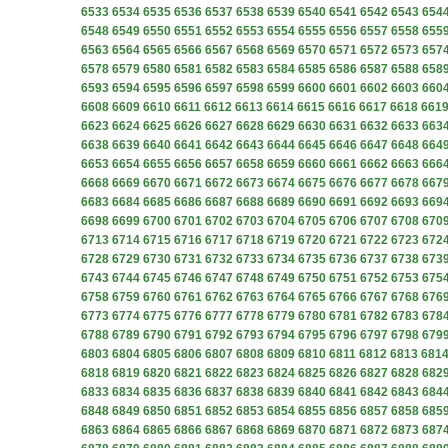
6533
6534
6535
6536
6537
6538
6539
6540
6541
6542
6543
654
6548
6549
6550
6551
6552
6553
6554
6555
6556
6557
6558
655
6563
6564
6565
6566
6567
6568
6569
6570
6571
6572
6573
657
6578
6579
6580
6581
6582
6583
6584
6585
6586
6587
6588
658
6593
6594
6595
6596
6597
6598
6599
6600
6601
6602
6603
660
6608
6609
6610
6611
6612
6613
6614
6615
6616
6617
6618
661
6623
6624
6625
6626
6627
6628
6629
6630
6631
6632
6633
663
6638
6639
6640
6641
6642
6643
6644
6645
6646
6647
6648
664
6653
6654
6655
6656
6657
6658
6659
6660
6661
6662
6663
666
6668
6669
6670
6671
6672
6673
6674
6675
6676
6677
6678
667
6683
6684
6685
6686
6687
6688
6689
6690
6691
6692
6693
669
6698
6699
6700
6701
6702
6703
6704
6705
6706
6707
6708
670
6713
6714
6715
6716
6717
6718
6719
6720
6721
6722
6723
672
6728
6729
6730
6731
6732
6733
6734
6735
6736
6737
6738
673
6743
6744
6745
6746
6747
6748
6749
6750
6751
6752
6753
675
6758
6759
6760
6761
6762
6763
6764
6765
6766
6767
6768
676
6773
6774
6775
6776
6777
6778
6779
6780
6781
6782
6783
678
6788
6789
6790
6791
6792
6793
6794
6795
6796
6797
6798
679
6803
6804
6805
6806
6807
6808
6809
6810
6811
6812
6813
681
6818
6819
6820
6821
6822
6823
6824
6825
6826
6827
6828
682
6833
6834
6835
6836
6837
6838
6839
6840
6841
6842
6843
684
6848
6849
6850
6851
6852
6853
6854
6855
6856
6857
6858
685
6863
6864
6865
6866
6867
6868
6869
6870
6871
6872
6873
687