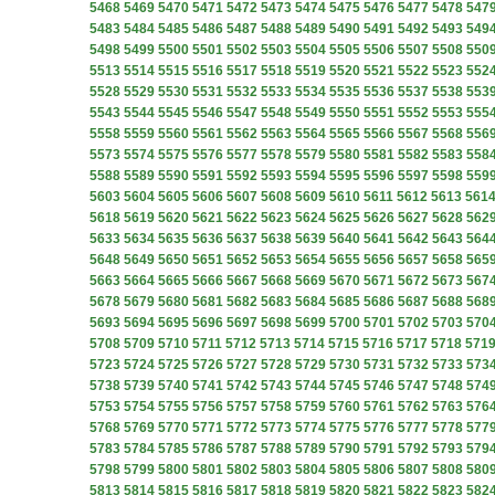
5468
5469
5470
5471
5472
5473
5474
5475
5476
5477
5478
547
5483
5484
5485
5486
5487
5488
5489
5490
5491
5492
5493
549
5498
5499
5500
5501
5502
5503
5504
5505
5506
5507
5508
550
5513
5514
5515
5516
5517
5518
5519
5520
5521
5522
5523
552
5528
5529
5530
5531
5532
5533
5534
5535
5536
5537
5538
553
5543
5544
5545
5546
5547
5548
5549
5550
5551
5552
5553
555
5558
5559
5560
5561
5562
5563
5564
5565
5566
5567
5568
556
5573
5574
5575
5576
5577
5578
5579
5580
5581
5582
5583
558
5588
5589
5590
5591
5592
5593
5594
5595
5596
5597
5598
559
5603
5604
5605
5606
5607
5608
5609
5610
5611
5612
5613
561
5618
5619
5620
5621
5622
5623
5624
5625
5626
5627
5628
562
5633
5634
5635
5636
5637
5638
5639
5640
5641
5642
5643
564
5648
5649
5650
5651
5652
5653
5654
5655
5656
5657
5658
565
5663
5664
5665
5666
5667
5668
5669
5670
5671
5672
5673
567
5678
5679
5680
5681
5682
5683
5684
5685
5686
5687
5688
568
5693
5694
5695
5696
5697
5698
5699
5700
5701
5702
5703
570
5708
5709
5710
5711
5712
5713
5714
5715
5716
5717
5718
571
5723
5724
5725
5726
5727
5728
5729
5730
5731
5732
5733
573
5738
5739
5740
5741
5742
5743
5744
5745
5746
5747
5748
574
5753
5754
5755
5756
5757
5758
5759
5760
5761
5762
5763
576
5768
5769
5770
5771
5772
5773
5774
5775
5776
5777
5778
577
5783
5784
5785
5786
5787
5788
5789
5790
5791
5792
5793
579
5798
5799
5800
5801
5802
5803
5804
5805
5806
5807
5808
580
5813
5814
5815
5816
5817
5818
5819
5820
5821
5822
5823
582