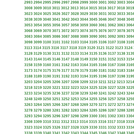
2993
2994
2995
2996
2997
2998
2999
3000
3001
3002
3003
300
3008
3009
3010
3011
3012
3013
3014
3015
3016
3017
3018
301
3023
3024
3025
3026
3027
3028
3029
3030
3031
3032
3033
303
3038
3039
3040
3041
3042
3043
3044
3045
3046
3047
3048
304
3053
3054
3055
3056
3057
3058
3059
3060
3061
3062
3063
306
3068
3069
3070
3071
3072
3073
3074
3075
3076
3077
3078
307
3083
3084
3085
3086
3087
3088
3089
3090
3091
3092
3093
309
3098
3099
3100
3101
3102
3103
3104
3105
3106
3107
3108
310
3113
3114
3115
3116
3117
3118
3119
3120
3121
3122
3123
3124
3128
3129
3130
3131
3132
3133
3134
3135
3136
3137
3138
313
3143
3144
3145
3146
3147
3148
3149
3150
3151
3152
3153
315
3158
3159
3160
3161
3162
3163
3164
3165
3166
3167
3168
316
3173
3174
3175
3176
3177
3178
3179
3180
3181
3182
3183
318
3188
3189
3190
3191
3192
3193
3194
3195
3196
3197
3198
319
3203
3204
3205
3206
3207
3208
3209
3210
3211
3212
3213
321
3218
3219
3220
3221
3222
3223
3224
3225
3226
3227
3228
322
3233
3234
3235
3236
3237
3238
3239
3240
3241
3242
3243
324
3248
3249
3250
3251
3252
3253
3254
3255
3256
3257
3258
325
3263
3264
3265
3266
3267
3268
3269
3270
3271
3272
3273
327
3278
3279
3280
3281
3282
3283
3284
3285
3286
3287
3288
328
3293
3294
3295
3296
3297
3298
3299
3300
3301
3302
3303
330
3308
3309
3310
3311
3312
3313
3314
3315
3316
3317
3318
331
3323
3324
3325
3326
3327
3328
3329
3330
3331
3332
3333
333
3338
3339
3340
3341
3342
3343
3344
3345
3346
3347
3348
334