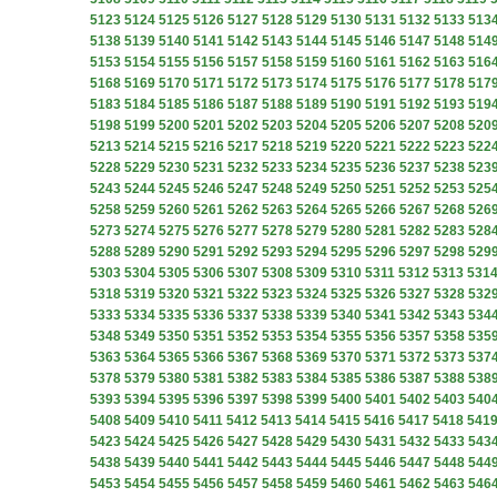
5123
5124
5125
5126
5127
5128
5129
5130
5131
5132
5133
513
5138
5139
5140
5141
5142
5143
5144
5145
5146
5147
5148
514
5153
5154
5155
5156
5157
5158
5159
5160
5161
5162
5163
516
5168
5169
5170
5171
5172
5173
5174
5175
5176
5177
5178
517
5183
5184
5185
5186
5187
5188
5189
5190
5191
5192
5193
519
5198
5199
5200
5201
5202
5203
5204
5205
5206
5207
5208
520
5213
5214
5215
5216
5217
5218
5219
5220
5221
5222
5223
522
5228
5229
5230
5231
5232
5233
5234
5235
5236
5237
5238
523
5243
5244
5245
5246
5247
5248
5249
5250
5251
5252
5253
525
5258
5259
5260
5261
5262
5263
5264
5265
5266
5267
5268
526
5273
5274
5275
5276
5277
5278
5279
5280
5281
5282
5283
528
5288
5289
5290
5291
5292
5293
5294
5295
5296
5297
5298
529
5303
5304
5305
5306
5307
5308
5309
5310
5311
5312
5313
531
5318
5319
5320
5321
5322
5323
5324
5325
5326
5327
5328
532
5333
5334
5335
5336
5337
5338
5339
5340
5341
5342
5343
534
5348
5349
5350
5351
5352
5353
5354
5355
5356
5357
5358
535
5363
5364
5365
5366
5367
5368
5369
5370
5371
5372
5373
537
5378
5379
5380
5381
5382
5383
5384
5385
5386
5387
5388
538
5393
5394
5395
5396
5397
5398
5399
5400
5401
5402
5403
540
5408
5409
5410
5411
5412
5413
5414
5415
5416
5417
5418
541
5423
5424
5425
5426
5427
5428
5429
5430
5431
5432
5433
543
5438
5439
5440
5441
5442
5443
5444
5445
5446
5447
5448
544
5453
5454
5455
5456
5457
5458
5459
5460
5461
5462
5463
546