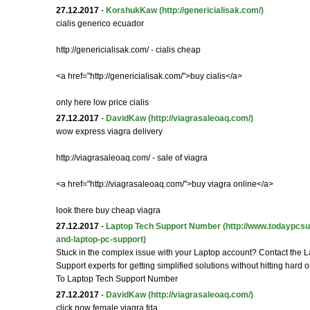
27.12.2017
-
KorshukKaw
(http://genericialisak.com/)
cialis generico ecuador
http://genericialisak.com/ - cialis cheap
<a href="http://genericialisak.com/">buy cialis</a>
only here low price cialis
27.12.2017
-
DavidKaw
(http://viagrasaleoaq.com/)
wow express viagra delivery
http://viagrasaleoaq.com/ - sale of viagra
<a href="http://viagrasaleoaq.com/">buy viagra online</a>
look there buy cheap viagra
27.12.2017
-
Laptop Tech Support Number
(http://www.todaypcs
and-laptop-pc-support)
Stuck in the complex issue with your Laptop account? Contact the 
Support experts for getting simplified solutions without hitting hard 
To Laptop Tech Support Number
27.12.2017
-
DavidKaw
(http://viagrasaleoaq.com/)
click now female viagra fda