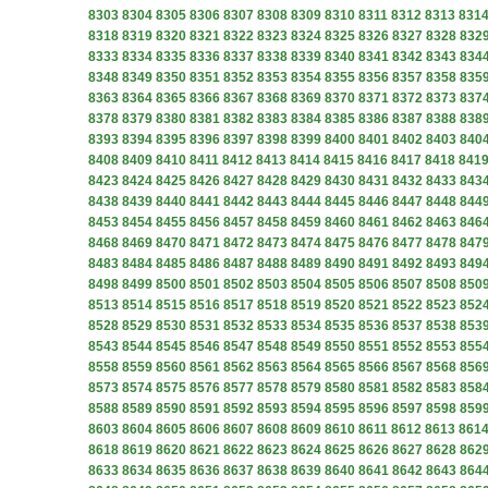
8303
8304
8305
8306
8307
8308
8309
8310
8311
8312
8313
831
8318
8319
8320
8321
8322
8323
8324
8325
8326
8327
8328
832
8333
8334
8335
8336
8337
8338
8339
8340
8341
8342
8343
834
8348
8349
8350
8351
8352
8353
8354
8355
8356
8357
8358
835
8363
8364
8365
8366
8367
8368
8369
8370
8371
8372
8373
837
8378
8379
8380
8381
8382
8383
8384
8385
8386
8387
8388
838
8393
8394
8395
8396
8397
8398
8399
8400
8401
8402
8403
840
8408
8409
8410
8411
8412
8413
8414
8415
8416
8417
8418
841
8423
8424
8425
8426
8427
8428
8429
8430
8431
8432
8433
843
8438
8439
8440
8441
8442
8443
8444
8445
8446
8447
8448
844
8453
8454
8455
8456
8457
8458
8459
8460
8461
8462
8463
846
8468
8469
8470
8471
8472
8473
8474
8475
8476
8477
8478
847
8483
8484
8485
8486
8487
8488
8489
8490
8491
8492
8493
849
8498
8499
8500
8501
8502
8503
8504
8505
8506
8507
8508
850
8513
8514
8515
8516
8517
8518
8519
8520
8521
8522
8523
852
8528
8529
8530
8531
8532
8533
8534
8535
8536
8537
8538
853
8543
8544
8545
8546
8547
8548
8549
8550
8551
8552
8553
855
8558
8559
8560
8561
8562
8563
8564
8565
8566
8567
8568
856
8573
8574
8575
8576
8577
8578
8579
8580
8581
8582
8583
858
8588
8589
8590
8591
8592
8593
8594
8595
8596
8597
8598
859
8603
8604
8605
8606
8607
8608
8609
8610
8611
8612
8613
861
8618
8619
8620
8621
8622
8623
8624
8625
8626
8627
8628
862
8633
8634
8635
8636
8637
8638
8639
8640
8641
8642
8643
864