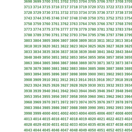
3698
3699
3700
3701
3702
3703
3704
3705
3706
3707
3708
370
3713
3714
3715
3716
3717
3718
3719
3720
3721
3722
3723
372
3728
3729
3730
3731
3732
3733
3734
3735
3736
3737
3738
373
3743
3744
3745
3746
3747
3748
3749
3750
3751
3752
3753
375
3758
3759
3760
3761
3762
3763
3764
3765
3766
3767
3768
376
3773
3774
3775
3776
3777
3778
3779
3780
3781
3782
3783
378
3788
3789
3790
3791
3792
3793
3794
3795
3796
3797
3798
379
3803
3804
3805
3806
3807
3808
3809
3810
3811
3812
3813
381
3818
3819
3820
3821
3822
3823
3824
3825
3826
3827
3828
382
3833
3834
3835
3836
3837
3838
3839
3840
3841
3842
3843
384
3848
3849
3850
3851
3852
3853
3854
3855
3856
3857
3858
385
3863
3864
3865
3866
3867
3868
3869
3870
3871
3872
3873
387
3878
3879
3880
3881
3882
3883
3884
3885
3886
3887
3888
388
3893
3894
3895
3896
3897
3898
3899
3900
3901
3902
3903
390
3908
3909
3910
3911
3912
3913
3914
3915
3916
3917
3918
391
3923
3924
3925
3926
3927
3928
3929
3930
3931
3932
3933
393
3938
3939
3940
3941
3942
3943
3944
3945
3946
3947
3948
394
3953
3954
3955
3956
3957
3958
3959
3960
3961
3962
3963
396
3968
3969
3970
3971
3972
3973
3974
3975
3976
3977
3978
397
3983
3984
3985
3986
3987
3988
3989
3990
3991
3992
3993
399
3998
3999
4000
4001
4002
4003
4004
4005
4006
4007
4008
400
4013
4014
4015
4016
4017
4018
4019
4020
4021
4022
4023
402
4028
4029
4030
4031
4032
4033
4034
4035
4036
4037
4038
403
4043
4044
4045
4046
4047
4048
4049
4050
4051
4052
4053
405