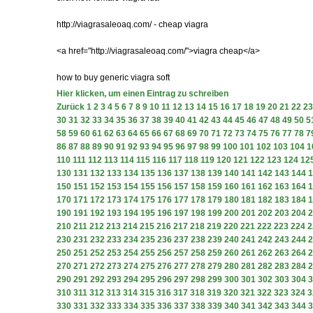
http://viagrasaleoaq.com/ - cheap viagra
<a href="http://viagrasaleoaq.com/">viagra cheap</a>
how to buy generic viagra soft
Hier klicken, um einen Eintrag zu schreiben
Zurück
1
2
3
4
5
6
7
8
9
10
11
12
13
14
15
16
17
18
19
20
21
22
23
30
31
32
33
34
35
36
37
38
39
40
41
42
43
44
45
46
47
48
49
50
5
58
59
60
61
62
63
64
65
66
67
68
69
70
71
72
73
74
75
76
77
78
7
86
87
88
89
90
91
92
93
94
95
96
97
98
99
100
101
102
103
104
1
110
111
112
113
114
115
116
117
118
119
120
121
122
123
124
12
130
131
132
133
134
135
136
137
138
139
140
141
142
143
144
1
150
151
152
153
154
155
156
157
158
159
160
161
162
163
164
1
170
171
172
173
174
175
176
177
178
179
180
181
182
183
184
1
190
191
192
193
194
195
196
197
198
199
200
201
202
203
204
2
210
211
212
213
214
215
216
217
218
219
220
221
222
223
224
2
230
231
232
233
234
235
236
237
238
239
240
241
242
243
244
2
250
251
252
253
254
255
256
257
258
259
260
261
262
263
264
2
270
271
272
273
274
275
276
277
278
279
280
281
282
283
284
2
290
291
292
293
294
295
296
297
298
299
300
301
302
303
304
3
310
311
312
313
314
315
316
317
318
319
320
321
322
323
324
3
330
331
332
333
334
335
336
337
338
339
340
341
342
343
344
3