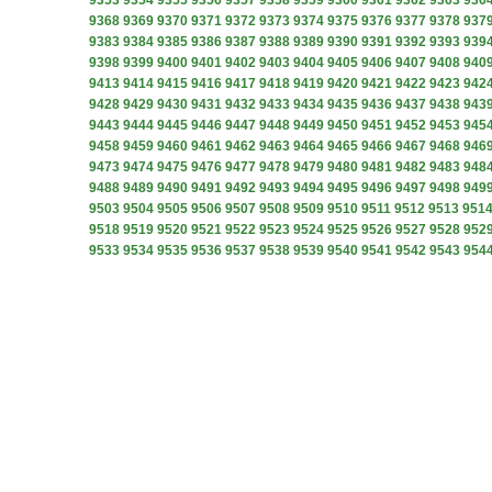
9353
9354
9355
9356
9357
9358
9359
9360
9361
9362
9363
936
9368
9369
9370
9371
9372
9373
9374
9375
9376
9377
9378
937
9383
9384
9385
9386
9387
9388
9389
9390
9391
9392
9393
939
9398
9399
9400
9401
9402
9403
9404
9405
9406
9407
9408
940
9413
9414
9415
9416
9417
9418
9419
9420
9421
9422
9423
942
9428
9429
9430
9431
9432
9433
9434
9435
9436
9437
9438
943
9443
9444
9445
9446
9447
9448
9449
9450
9451
9452
9453
945
9458
9459
9460
9461
9462
9463
9464
9465
9466
9467
9468
946
9473
9474
9475
9476
9477
9478
9479
9480
9481
9482
9483
948
9488
9489
9490
9491
9492
9493
9494
9495
9496
9497
9498
949
9503
9504
9505
9506
9507
9508
9509
9510
9511
9512
9513
951
9518
9519
9520
9521
9522
9523
9524
9525
9526
9527
9528
952
9533
9534
9535
9536
9537
9538
9539
9540
9541
9542
9543
954