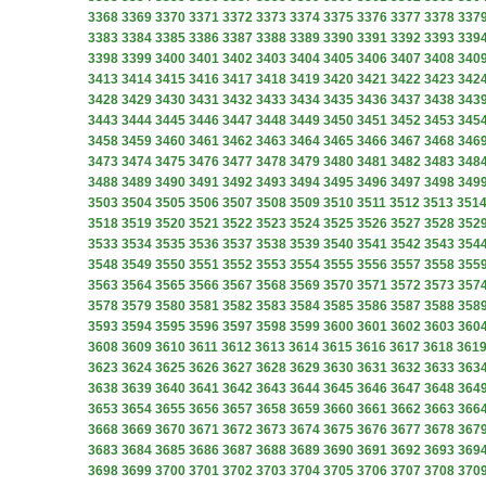
3368
3369
3370
3371
3372
3373
3374
3375
3376
3377
3378
337
3383
3384
3385
3386
3387
3388
3389
3390
3391
3392
3393
339
3398
3399
3400
3401
3402
3403
3404
3405
3406
3407
3408
340
3413
3414
3415
3416
3417
3418
3419
3420
3421
3422
3423
342
3428
3429
3430
3431
3432
3433
3434
3435
3436
3437
3438
343
3443
3444
3445
3446
3447
3448
3449
3450
3451
3452
3453
345
3458
3459
3460
3461
3462
3463
3464
3465
3466
3467
3468
346
3473
3474
3475
3476
3477
3478
3479
3480
3481
3482
3483
348
3488
3489
3490
3491
3492
3493
3494
3495
3496
3497
3498
349
3503
3504
3505
3506
3507
3508
3509
3510
3511
3512
3513
351
3518
3519
3520
3521
3522
3523
3524
3525
3526
3527
3528
352
3533
3534
3535
3536
3537
3538
3539
3540
3541
3542
3543
354
3548
3549
3550
3551
3552
3553
3554
3555
3556
3557
3558
355
3563
3564
3565
3566
3567
3568
3569
3570
3571
3572
3573
357
3578
3579
3580
3581
3582
3583
3584
3585
3586
3587
3588
358
3593
3594
3595
3596
3597
3598
3599
3600
3601
3602
3603
360
3608
3609
3610
3611
3612
3613
3614
3615
3616
3617
3618
361
3623
3624
3625
3626
3627
3628
3629
3630
3631
3632
3633
363
3638
3639
3640
3641
3642
3643
3644
3645
3646
3647
3648
364
3653
3654
3655
3656
3657
3658
3659
3660
3661
3662
3663
366
3668
3669
3670
3671
3672
3673
3674
3675
3676
3677
3678
367
3683
3684
3685
3686
3687
3688
3689
3690
3691
3692
3693
369
3698
3699
3700
3701
3702
3703
3704
3705
3706
3707
3708
370