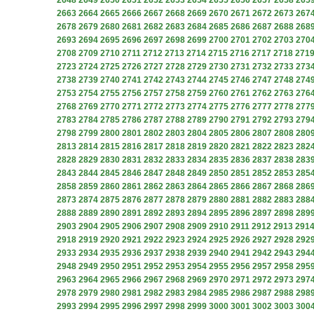
2648
2649
2650
2651
2652
2653
2654
2655
2656
2657
2658
265
2663
2664
2665
2666
2667
2668
2669
2670
2671
2672
2673
267
2678
2679
2680
2681
2682
2683
2684
2685
2686
2687
2688
268
2693
2694
2695
2696
2697
2698
2699
2700
2701
2702
2703
270
2708
2709
2710
2711
2712
2713
2714
2715
2716
2717
2718
271
2723
2724
2725
2726
2727
2728
2729
2730
2731
2732
2733
273
2738
2739
2740
2741
2742
2743
2744
2745
2746
2747
2748
274
2753
2754
2755
2756
2757
2758
2759
2760
2761
2762
2763
276
2768
2769
2770
2771
2772
2773
2774
2775
2776
2777
2778
277
2783
2784
2785
2786
2787
2788
2789
2790
2791
2792
2793
279
2798
2799
2800
2801
2802
2803
2804
2805
2806
2807
2808
280
2813
2814
2815
2816
2817
2818
2819
2820
2821
2822
2823
282
2828
2829
2830
2831
2832
2833
2834
2835
2836
2837
2838
283
2843
2844
2845
2846
2847
2848
2849
2850
2851
2852
2853
285
2858
2859
2860
2861
2862
2863
2864
2865
2866
2867
2868
286
2873
2874
2875
2876
2877
2878
2879
2880
2881
2882
2883
288
2888
2889
2890
2891
2892
2893
2894
2895
2896
2897
2898
289
2903
2904
2905
2906
2907
2908
2909
2910
2911
2912
2913
291
2918
2919
2920
2921
2922
2923
2924
2925
2926
2927
2928
292
2933
2934
2935
2936
2937
2938
2939
2940
2941
2942
2943
294
2948
2949
2950
2951
2952
2953
2954
2955
2956
2957
2958
295
2963
2964
2965
2966
2967
2968
2969
2970
2971
2972
2973
297
2978
2979
2980
2981
2982
2983
2984
2985
2986
2987
2988
298
2993
2994
2995
2996
2997
2998
2999
3000
3001
3002
3003
300