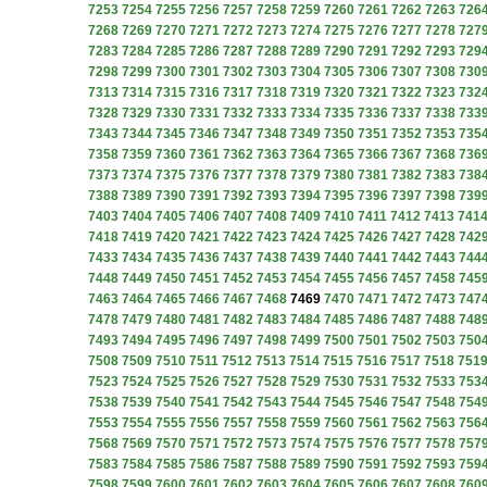
7253
7254
7255
7256
7257
7258
7259
7260
7261
7262
7263
726
7268
7269
7270
7271
7272
7273
7274
7275
7276
7277
7278
727
7283
7284
7285
7286
7287
7288
7289
7290
7291
7292
7293
729
7298
7299
7300
7301
7302
7303
7304
7305
7306
7307
7308
730
7313
7314
7315
7316
7317
7318
7319
7320
7321
7322
7323
732
7328
7329
7330
7331
7332
7333
7334
7335
7336
7337
7338
733
7343
7344
7345
7346
7347
7348
7349
7350
7351
7352
7353
735
7358
7359
7360
7361
7362
7363
7364
7365
7366
7367
7368
736
7373
7374
7375
7376
7377
7378
7379
7380
7381
7382
7383
738
7388
7389
7390
7391
7392
7393
7394
7395
7396
7397
7398
739
7403
7404
7405
7406
7407
7408
7409
7410
7411
7412
7413
741
7418
7419
7420
7421
7422
7423
7424
7425
7426
7427
7428
742
7433
7434
7435
7436
7437
7438
7439
7440
7441
7442
7443
744
7448
7449
7450
7451
7452
7453
7454
7455
7456
7457
7458
745
7463
7464
7465
7466
7467
7468
7469
7470
7471
7472
7473
747
7478
7479
7480
7481
7482
7483
7484
7485
7486
7487
7488
748
7493
7494
7495
7496
7497
7498
7499
7500
7501
7502
7503
750
7508
7509
7510
7511
7512
7513
7514
7515
7516
7517
7518
751
7523
7524
7525
7526
7527
7528
7529
7530
7531
7532
7533
753
7538
7539
7540
7541
7542
7543
7544
7545
7546
7547
7548
754
7553
7554
7555
7556
7557
7558
7559
7560
7561
7562
7563
756
7568
7569
7570
7571
7572
7573
7574
7575
7576
7577
7578
757
7583
7584
7585
7586
7587
7588
7589
7590
7591
7592
7593
759
7598
7599
7600
7601
7602
7603
7604
7605
7606
7607
7608
760