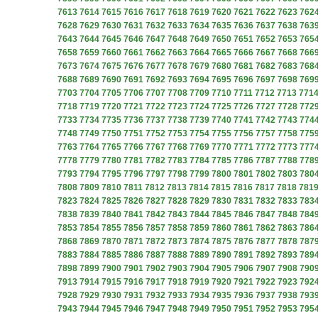
7613
7614
7615
7616
7617
7618
7619
7620
7621
7622
7623
762
7628
7629
7630
7631
7632
7633
7634
7635
7636
7637
7638
763
7643
7644
7645
7646
7647
7648
7649
7650
7651
7652
7653
765
7658
7659
7660
7661
7662
7663
7664
7665
7666
7667
7668
766
7673
7674
7675
7676
7677
7678
7679
7680
7681
7682
7683
768
7688
7689
7690
7691
7692
7693
7694
7695
7696
7697
7698
769
7703
7704
7705
7706
7707
7708
7709
7710
7711
7712
7713
771
7718
7719
7720
7721
7722
7723
7724
7725
7726
7727
7728
772
7733
7734
7735
7736
7737
7738
7739
7740
7741
7742
7743
774
7748
7749
7750
7751
7752
7753
7754
7755
7756
7757
7758
775
7763
7764
7765
7766
7767
7768
7769
7770
7771
7772
7773
777
7778
7779
7780
7781
7782
7783
7784
7785
7786
7787
7788
778
7793
7794
7795
7796
7797
7798
7799
7800
7801
7802
7803
780
7808
7809
7810
7811
7812
7813
7814
7815
7816
7817
7818
781
7823
7824
7825
7826
7827
7828
7829
7830
7831
7832
7833
783
7838
7839
7840
7841
7842
7843
7844
7845
7846
7847
7848
784
7853
7854
7855
7856
7857
7858
7859
7860
7861
7862
7863
786
7868
7869
7870
7871
7872
7873
7874
7875
7876
7877
7878
787
7883
7884
7885
7886
7887
7888
7889
7890
7891
7892
7893
789
7898
7899
7900
7901
7902
7903
7904
7905
7906
7907
7908
790
7913
7914
7915
7916
7917
7918
7919
7920
7921
7922
7923
792
7928
7929
7930
7931
7932
7933
7934
7935
7936
7937
7938
793
7943
7944
7945
7946
7947
7948
7949
7950
7951
7952
7953
795