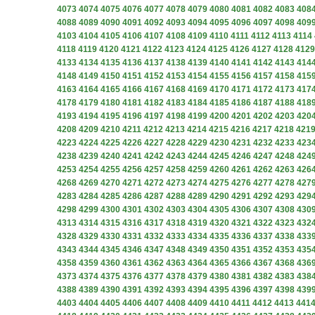
4073
4074
4075
4076
4077
4078
4079
4080
4081
4082
4083
408
4088
4089
4090
4091
4092
4093
4094
4095
4096
4097
4098
409
4103
4104
4105
4106
4107
4108
4109
4110
4111
4112
4113
4114
4118
4119
4120
4121
4122
4123
4124
4125
4126
4127
4128
4129
4133
4134
4135
4136
4137
4138
4139
4140
4141
4142
4143
414
4148
4149
4150
4151
4152
4153
4154
4155
4156
4157
4158
415
4163
4164
4165
4166
4167
4168
4169
4170
4171
4172
4173
417
4178
4179
4180
4181
4182
4183
4184
4185
4186
4187
4188
418
4193
4194
4195
4196
4197
4198
4199
4200
4201
4202
4203
420
4208
4209
4210
4211
4212
4213
4214
4215
4216
4217
4218
421
4223
4224
4225
4226
4227
4228
4229
4230
4231
4232
4233
423
4238
4239
4240
4241
4242
4243
4244
4245
4246
4247
4248
424
4253
4254
4255
4256
4257
4258
4259
4260
4261
4262
4263
426
4268
4269
4270
4271
4272
4273
4274
4275
4276
4277
4278
427
4283
4284
4285
4286
4287
4288
4289
4290
4291
4292
4293
429
4298
4299
4300
4301
4302
4303
4304
4305
4306
4307
4308
430
4313
4314
4315
4316
4317
4318
4319
4320
4321
4322
4323
432
4328
4329
4330
4331
4332
4333
4334
4335
4336
4337
4338
433
4343
4344
4345
4346
4347
4348
4349
4350
4351
4352
4353
435
4358
4359
4360
4361
4362
4363
4364
4365
4366
4367
4368
436
4373
4374
4375
4376
4377
4378
4379
4380
4381
4382
4383
438
4388
4389
4390
4391
4392
4393
4394
4395
4396
4397
4398
439
4403
4404
4405
4406
4407
4408
4409
4410
4411
4412
4413
441