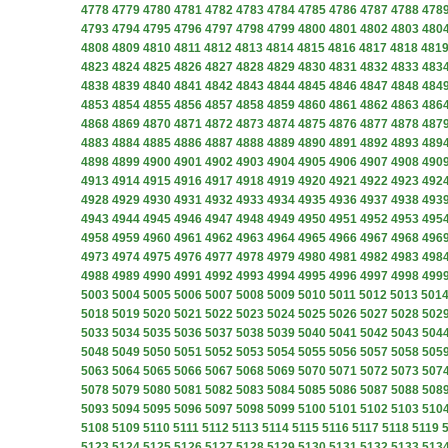
4778
4779
4780
4781
4782
4783
4784
4785
4786
4787
4788
478
4793
4794
4795
4796
4797
4798
4799
4800
4801
4802
4803
480
4808
4809
4810
4811
4812
4813
4814
4815
4816
4817
4818
481
4823
4824
4825
4826
4827
4828
4829
4830
4831
4832
4833
483
4838
4839
4840
4841
4842
4843
4844
4845
4846
4847
4848
484
4853
4854
4855
4856
4857
4858
4859
4860
4861
4862
4863
486
4868
4869
4870
4871
4872
4873
4874
4875
4876
4877
4878
487
4883
4884
4885
4886
4887
4888
4889
4890
4891
4892
4893
489
4898
4899
4900
4901
4902
4903
4904
4905
4906
4907
4908
490
4913
4914
4915
4916
4917
4918
4919
4920
4921
4922
4923
492
4928
4929
4930
4931
4932
4933
4934
4935
4936
4937
4938
493
4943
4944
4945
4946
4947
4948
4949
4950
4951
4952
4953
495
4958
4959
4960
4961
4962
4963
4964
4965
4966
4967
4968
496
4973
4974
4975
4976
4977
4978
4979
4980
4981
4982
4983
498
4988
4989
4990
4991
4992
4993
4994
4995
4996
4997
4998
499
5003
5004
5005
5006
5007
5008
5009
5010
5011
5012
5013
501
5018
5019
5020
5021
5022
5023
5024
5025
5026
5027
5028
502
5033
5034
5035
5036
5037
5038
5039
5040
5041
5042
5043
504
5048
5049
5050
5051
5052
5053
5054
5055
5056
5057
5058
505
5063
5064
5065
5066
5067
5068
5069
5070
5071
5072
5073
507
5078
5079
5080
5081
5082
5083
5084
5085
5086
5087
5088
508
5093
5094
5095
5096
5097
5098
5099
5100
5101
5102
5103
510
5108
5109
5110
5111
5112
5113
5114
5115
5116
5117
5118
5119
5123
5124
5125
5126
5127
5128
5129
5130
5131
5132
5133
513