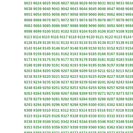
9023
9024
9025
9026
9027
9028
9029
9030
9031
9032
9033
903
9038
9039
9040
9041
9042
9043
9044
9045
9046
9047
9048
904
9053
9054
9055
9056
9057
9058
9059
9060
9061
9062
9063
906
9068
9069
9070
9071
9072
9073
9074
9075
9076
9077
9078
907
9083
9084
9085
9086
9087
9088
9089
9090
9091
9092
9093
909
9098
9099
9100
9101
9102
9103
9104
9105
9106
9107
9108
910
9113
9114
9115
9116
9117
9118
9119
9120
9121
9122
9123
9124
9128
9129
9130
9131
9132
9133
9134
9135
9136
9137
9138
913
9143
9144
9145
9146
9147
9148
9149
9150
9151
9152
9153
915
9158
9159
9160
9161
9162
9163
9164
9165
9166
9167
9168
916
9173
9174
9175
9176
9177
9178
9179
9180
9181
9182
9183
918
9188
9189
9190
9191
9192
9193
9194
9195
9196
9197
9198
919
9203
9204
9205
9206
9207
9208
9209
9210
9211
9212
9213
921
9218
9219
9220
9221
9222
9223
9224
9225
9226
9227
9228
922
9233
9234
9235
9236
9237
9238
9239
9240
9241
9242
9243
924
9248
9249
9250
9251
9252
9253
9254
9255
9256
9257
9258
925
9263
9264
9265
9266
9267
9268
9269
9270
9271
9272
9273
927
9278
9279
9280
9281
9282
9283
9284
9285
9286
9287
9288
928
9293
9294
9295
9296
9297
9298
9299
9300
9301
9302
9303
930
9308
9309
9310
9311
9312
9313
9314
9315
9316
9317
9318
931
9323
9324
9325
9326
9327
9328
9329
9330
9331
9332
9333
933
9338
9339
9340
9341
9342
9343
9344
9345
9346
9347
9348
934
9353
9354
9355
9356
9357
9358
9359
9360
9361
9362
9363
936