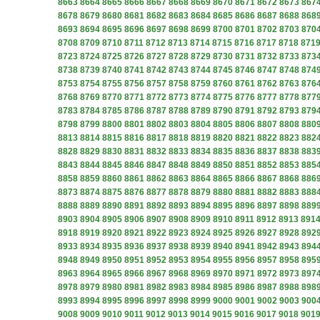
8663
8664
8665
8666
8667
8668
8669
8670
8671
8672
8673
867
8678
8679
8680
8681
8682
8683
8684
8685
8686
8687
8688
868
8693
8694
8695
8696
8697
8698
8699
8700
8701
8702
8703
870
8708
8709
8710
8711
8712
8713
8714
8715
8716
8717
8718
871
8723
8724
8725
8726
8727
8728
8729
8730
8731
8732
8733
873
8738
8739
8740
8741
8742
8743
8744
8745
8746
8747
8748
874
8753
8754
8755
8756
8757
8758
8759
8760
8761
8762
8763
876
8768
8769
8770
8771
8772
8773
8774
8775
8776
8777
8778
877
8783
8784
8785
8786
8787
8788
8789
8790
8791
8792
8793
879
8798
8799
8800
8801
8802
8803
8804
8805
8806
8807
8808
880
8813
8814
8815
8816
8817
8818
8819
8820
8821
8822
8823
882
8828
8829
8830
8831
8832
8833
8834
8835
8836
8837
8838
883
8843
8844
8845
8846
8847
8848
8849
8850
8851
8852
8853
885
8858
8859
8860
8861
8862
8863
8864
8865
8866
8867
8868
886
8873
8874
8875
8876
8877
8878
8879
8880
8881
8882
8883
888
8888
8889
8890
8891
8892
8893
8894
8895
8896
8897
8898
889
8903
8904
8905
8906
8907
8908
8909
8910
8911
8912
8913
891
8918
8919
8920
8921
8922
8923
8924
8925
8926
8927
8928
892
8933
8934
8935
8936
8937
8938
8939
8940
8941
8942
8943
894
8948
8949
8950
8951
8952
8953
8954
8955
8956
8957
8958
895
8963
8964
8965
8966
8967
8968
8969
8970
8971
8972
8973
897
8978
8979
8980
8981
8982
8983
8984
8985
8986
8987
8988
898
8993
8994
8995
8996
8997
8998
8999
9000
9001
9002
9003
900
9008
9009
9010
9011
9012
9013
9014
9015
9016
9017
9018
901