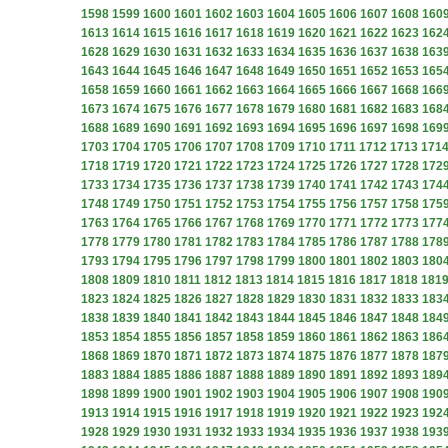
1598
1599
1600
1601
1602
1603
1604
1605
1606
1607
1608
160
1613
1614
1615
1616
1617
1618
1619
1620
1621
1622
1623
162
1628
1629
1630
1631
1632
1633
1634
1635
1636
1637
1638
163
1643
1644
1645
1646
1647
1648
1649
1650
1651
1652
1653
165
1658
1659
1660
1661
1662
1663
1664
1665
1666
1667
1668
166
1673
1674
1675
1676
1677
1678
1679
1680
1681
1682
1683
168
1688
1689
1690
1691
1692
1693
1694
1695
1696
1697
1698
169
1703
1704
1705
1706
1707
1708
1709
1710
1711
1712
1713
171
1718
1719
1720
1721
1722
1723
1724
1725
1726
1727
1728
172
1733
1734
1735
1736
1737
1738
1739
1740
1741
1742
1743
174
1748
1749
1750
1751
1752
1753
1754
1755
1756
1757
1758
175
1763
1764
1765
1766
1767
1768
1769
1770
1771
1772
1773
177
1778
1779
1780
1781
1782
1783
1784
1785
1786
1787
1788
178
1793
1794
1795
1796
1797
1798
1799
1800
1801
1802
1803
180
1808
1809
1810
1811
1812
1813
1814
1815
1816
1817
1818
181
1823
1824
1825
1826
1827
1828
1829
1830
1831
1832
1833
183
1838
1839
1840
1841
1842
1843
1844
1845
1846
1847
1848
184
1853
1854
1855
1856
1857
1858
1859
1860
1861
1862
1863
186
1868
1869
1870
1871
1872
1873
1874
1875
1876
1877
1878
187
1883
1884
1885
1886
1887
1888
1889
1890
1891
1892
1893
189
1898
1899
1900
1901
1902
1903
1904
1905
1906
1907
1908
190
1913
1914
1915
1916
1917
1918
1919
1920
1921
1922
1923
192
1928
1929
1930
1931
1932
1933
1934
1935
1936
1937
1938
193