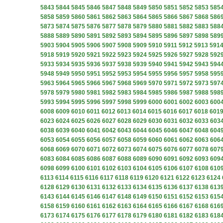
5843
5844
5845
5846
5847
5848
5849
5850
5851
5852
5853
585
5858
5859
5860
5861
5862
5863
5864
5865
5866
5867
5868
586
5873
5874
5875
5876
5877
5878
5879
5880
5881
5882
5883
588
5888
5889
5890
5891
5892
5893
5894
5895
5896
5897
5898
589
5903
5904
5905
5906
5907
5908
5909
5910
5911
5912
5913
591
5918
5919
5920
5921
5922
5923
5924
5925
5926
5927
5928
592
5933
5934
5935
5936
5937
5938
5939
5940
5941
5942
5943
594
5948
5949
5950
5951
5952
5953
5954
5955
5956
5957
5958
595
5963
5964
5965
5966
5967
5968
5969
5970
5971
5972
5973
597
5978
5979
5980
5981
5982
5983
5984
5985
5986
5987
5988
598
5993
5994
5995
5996
5997
5998
5999
6000
6001
6002
6003
600
6008
6009
6010
6011
6012
6013
6014
6015
6016
6017
6018
601
6023
6024
6025
6026
6027
6028
6029
6030
6031
6032
6033
603
6038
6039
6040
6041
6042
6043
6044
6045
6046
6047
6048
604
6053
6054
6055
6056
6057
6058
6059
6060
6061
6062
6063
606
6068
6069
6070
6071
6072
6073
6074
6075
6076
6077
6078
607
6083
6084
6085
6086
6087
6088
6089
6090
6091
6092
6093
609
6098
6099
6100
6101
6102
6103
6104
6105
6106
6107
6108
610
6113
6114
6115
6116
6117
6118
6119
6120
6121
6122
6123
6124
6128
6129
6130
6131
6132
6133
6134
6135
6136
6137
6138
613
6143
6144
6145
6146
6147
6148
6149
6150
6151
6152
6153
615
6158
6159
6160
6161
6162
6163
6164
6165
6166
6167
6168
616
6173
6174
6175
6176
6177
6178
6179
6180
6181
6182
6183
618