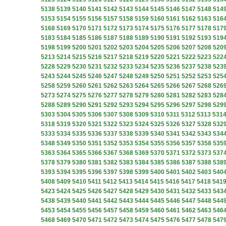
5138
5139
5140
5141
5142
5143
5144
5145
5146
5147
5148
514
5153
5154
5155
5156
5157
5158
5159
5160
5161
5162
5163
516
5168
5169
5170
5171
5172
5173
5174
5175
5176
5177
5178
517
5183
5184
5185
5186
5187
5188
5189
5190
5191
5192
5193
519
5198
5199
5200
5201
5202
5203
5204
5205
5206
5207
5208
520
5213
5214
5215
5216
5217
5218
5219
5220
5221
5222
5223
522
5228
5229
5230
5231
5232
5233
5234
5235
5236
5237
5238
523
5243
5244
5245
5246
5247
5248
5249
5250
5251
5252
5253
525
5258
5259
5260
5261
5262
5263
5264
5265
5266
5267
5268
526
5273
5274
5275
5276
5277
5278
5279
5280
5281
5282
5283
528
5288
5289
5290
5291
5292
5293
5294
5295
5296
5297
5298
529
5303
5304
5305
5306
5307
5308
5309
5310
5311
5312
5313
531
5318
5319
5320
5321
5322
5323
5324
5325
5326
5327
5328
532
5333
5334
5335
5336
5337
5338
5339
5340
5341
5342
5343
534
5348
5349
5350
5351
5352
5353
5354
5355
5356
5357
5358
535
5363
5364
5365
5366
5367
5368
5369
5370
5371
5372
5373
537
5378
5379
5380
5381
5382
5383
5384
5385
5386
5387
5388
538
5393
5394
5395
5396
5397
5398
5399
5400
5401
5402
5403
540
5408
5409
5410
5411
5412
5413
5414
5415
5416
5417
5418
541
5423
5424
5425
5426
5427
5428
5429
5430
5431
5432
5433
543
5438
5439
5440
5441
5442
5443
5444
5445
5446
5447
5448
544
5453
5454
5455
5456
5457
5458
5459
5460
5461
5462
5463
546
5468
5469
5470
5471
5472
5473
5474
5475
5476
5477
5478
547