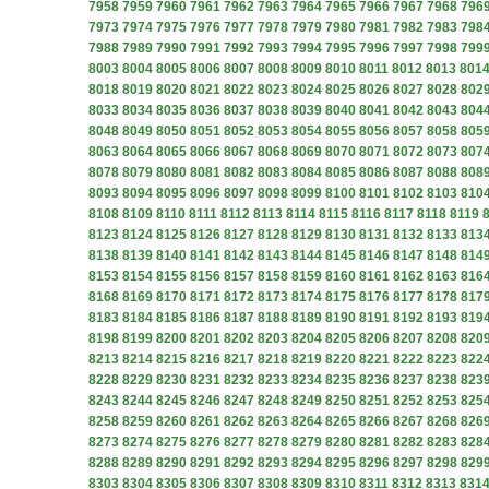
7958
7959
7960
7961
7962
7963
7964
7965
7966
7967
7968
796
7973
7974
7975
7976
7977
7978
7979
7980
7981
7982
7983
798
7988
7989
7990
7991
7992
7993
7994
7995
7996
7997
7998
799
8003
8004
8005
8006
8007
8008
8009
8010
8011
8012
8013
801
8018
8019
8020
8021
8022
8023
8024
8025
8026
8027
8028
802
8033
8034
8035
8036
8037
8038
8039
8040
8041
8042
8043
804
8048
8049
8050
8051
8052
8053
8054
8055
8056
8057
8058
805
8063
8064
8065
8066
8067
8068
8069
8070
8071
8072
8073
807
8078
8079
8080
8081
8082
8083
8084
8085
8086
8087
8088
808
8093
8094
8095
8096
8097
8098
8099
8100
8101
8102
8103
810
8108
8109
8110
8111
8112
8113
8114
8115
8116
8117
8118
8119
8123
8124
8125
8126
8127
8128
8129
8130
8131
8132
8133
813
8138
8139
8140
8141
8142
8143
8144
8145
8146
8147
8148
814
8153
8154
8155
8156
8157
8158
8159
8160
8161
8162
8163
816
8168
8169
8170
8171
8172
8173
8174
8175
8176
8177
8178
817
8183
8184
8185
8186
8187
8188
8189
8190
8191
8192
8193
819
8198
8199
8200
8201
8202
8203
8204
8205
8206
8207
8208
820
8213
8214
8215
8216
8217
8218
8219
8220
8221
8222
8223
822
8228
8229
8230
8231
8232
8233
8234
8235
8236
8237
8238
823
8243
8244
8245
8246
8247
8248
8249
8250
8251
8252
8253
825
8258
8259
8260
8261
8262
8263
8264
8265
8266
8267
8268
826
8273
8274
8275
8276
8277
8278
8279
8280
8281
8282
8283
828
8288
8289
8290
8291
8292
8293
8294
8295
8296
8297
8298
829
8303
8304
8305
8306
8307
8308
8309
8310
8311
8312
8313
831