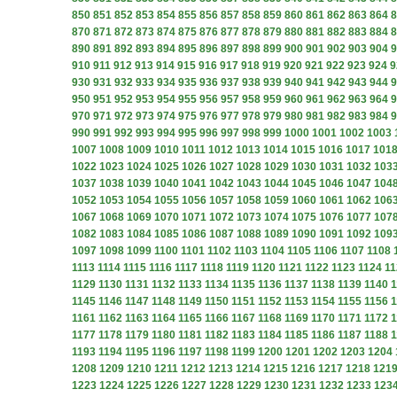
850
851
852
853
854
855
856
857
858
859
860
861
862
863
864
8
870
871
872
873
874
875
876
877
878
879
880
881
882
883
884
8
890
891
892
893
894
895
896
897
898
899
900
901
902
903
904
9
910
911
912
913
914
915
916
917
918
919
920
921
922
923
924
9
930
931
932
933
934
935
936
937
938
939
940
941
942
943
944
9
950
951
952
953
954
955
956
957
958
959
960
961
962
963
964
9
970
971
972
973
974
975
976
977
978
979
980
981
982
983
984
9
990
991
992
993
994
995
996
997
998
999
1000
1001
1002
1003
1007
1008
1009
1010
1011
1012
1013
1014
1015
1016
1017
101
1022
1023
1024
1025
1026
1027
1028
1029
1030
1031
1032
103
1037
1038
1039
1040
1041
1042
1043
1044
1045
1046
1047
104
1052
1053
1054
1055
1056
1057
1058
1059
1060
1061
1062
106
1067
1068
1069
1070
1071
1072
1073
1074
1075
1076
1077
107
1082
1083
1084
1085
1086
1087
1088
1089
1090
1091
1092
109
1097
1098
1099
1100
1101
1102
1103
1104
1105
1106
1107
1108
1113
1114
1115
1116
1117
1118
1119
1120
1121
1122
1123
1124
11
1129
1130
1131
1132
1133
1134
1135
1136
1137
1138
1139
1140
1
1145
1146
1147
1148
1149
1150
1151
1152
1153
1154
1155
1156
1
1161
1162
1163
1164
1165
1166
1167
1168
1169
1170
1171
1172
1
1177
1178
1179
1180
1181
1182
1183
1184
1185
1186
1187
1188
1
1193
1194
1195
1196
1197
1198
1199
1200
1201
1202
1203
1204
1208
1209
1210
1211
1212
1213
1214
1215
1216
1217
1218
121
1223
1224
1225
1226
1227
1228
1229
1230
1231
1232
1233
123