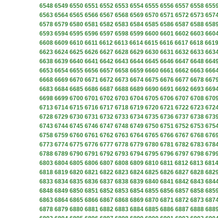
6548
6549
6550
6551
6552
6553
6554
6555
6556
6557
6558
655
6563
6564
6565
6566
6567
6568
6569
6570
6571
6572
6573
657
6578
6579
6580
6581
6582
6583
6584
6585
6586
6587
6588
658
6593
6594
6595
6596
6597
6598
6599
6600
6601
6602
6603
660
6608
6609
6610
6611
6612
6613
6614
6615
6616
6617
6618
661
6623
6624
6625
6626
6627
6628
6629
6630
6631
6632
6633
663
6638
6639
6640
6641
6642
6643
6644
6645
6646
6647
6648
664
6653
6654
6655
6656
6657
6658
6659
6660
6661
6662
6663
666
6668
6669
6670
6671
6672
6673
6674
6675
6676
6677
6678
667
6683
6684
6685
6686
6687
6688
6689
6690
6691
6692
6693
669
6698
6699
6700
6701
6702
6703
6704
6705
6706
6707
6708
670
6713
6714
6715
6716
6717
6718
6719
6720
6721
6722
6723
672
6728
6729
6730
6731
6732
6733
6734
6735
6736
6737
6738
673
6743
6744
6745
6746
6747
6748
6749
6750
6751
6752
6753
675
6758
6759
6760
6761
6762
6763
6764
6765
6766
6767
6768
676
6773
6774
6775
6776
6777
6778
6779
6780
6781
6782
6783
678
6788
6789
6790
6791
6792
6793
6794
6795
6796
6797
6798
679
6803
6804
6805
6806
6807
6808
6809
6810
6811
6812
6813
681
6818
6819
6820
6821
6822
6823
6824
6825
6826
6827
6828
682
6833
6834
6835
6836
6837
6838
6839
6840
6841
6842
6843
684
6848
6849
6850
6851
6852
6853
6854
6855
6856
6857
6858
685
6863
6864
6865
6866
6867
6868
6869
6870
6871
6872
6873
687
6878
6879
6880
6881
6882
6883
6884
6885
6886
6887
6888
688