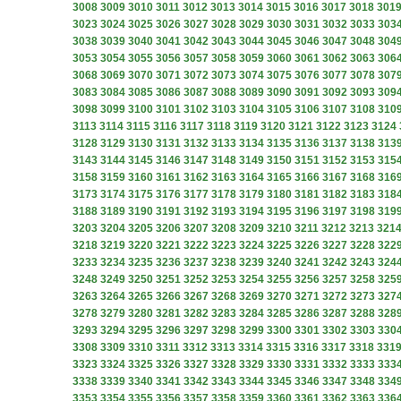
3008
3009
3010
3011
3012
3013
3014
3015
3016
3017
3018
301
3023
3024
3025
3026
3027
3028
3029
3030
3031
3032
3033
303
3038
3039
3040
3041
3042
3043
3044
3045
3046
3047
3048
304
3053
3054
3055
3056
3057
3058
3059
3060
3061
3062
3063
306
3068
3069
3070
3071
3072
3073
3074
3075
3076
3077
3078
307
3083
3084
3085
3086
3087
3088
3089
3090
3091
3092
3093
309
3098
3099
3100
3101
3102
3103
3104
3105
3106
3107
3108
310
3113
3114
3115
3116
3117
3118
3119
3120
3121
3122
3123
3124
3128
3129
3130
3131
3132
3133
3134
3135
3136
3137
3138
313
3143
3144
3145
3146
3147
3148
3149
3150
3151
3152
3153
315
3158
3159
3160
3161
3162
3163
3164
3165
3166
3167
3168
316
3173
3174
3175
3176
3177
3178
3179
3180
3181
3182
3183
318
3188
3189
3190
3191
3192
3193
3194
3195
3196
3197
3198
319
3203
3204
3205
3206
3207
3208
3209
3210
3211
3212
3213
321
3218
3219
3220
3221
3222
3223
3224
3225
3226
3227
3228
322
3233
3234
3235
3236
3237
3238
3239
3240
3241
3242
3243
324
3248
3249
3250
3251
3252
3253
3254
3255
3256
3257
3258
325
3263
3264
3265
3266
3267
3268
3269
3270
3271
3272
3273
327
3278
3279
3280
3281
3282
3283
3284
3285
3286
3287
3288
328
3293
3294
3295
3296
3297
3298
3299
3300
3301
3302
3303
330
3308
3309
3310
3311
3312
3313
3314
3315
3316
3317
3318
331
3323
3324
3325
3326
3327
3328
3329
3330
3331
3332
3333
333
3338
3339
3340
3341
3342
3343
3344
3345
3346
3347
3348
334
3353
3354
3355
3356
3357
3358
3359
3360
3361
3362
3363
336