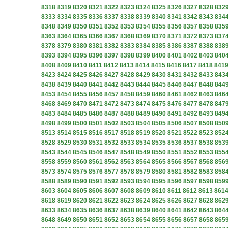
8318
8319
8320
8321
8322
8323
8324
8325
8326
8327
8328
832
8333
8334
8335
8336
8337
8338
8339
8340
8341
8342
8343
834
8348
8349
8350
8351
8352
8353
8354
8355
8356
8357
8358
835
8363
8364
8365
8366
8367
8368
8369
8370
8371
8372
8373
837
8378
8379
8380
8381
8382
8383
8384
8385
8386
8387
8388
838
8393
8394
8395
8396
8397
8398
8399
8400
8401
8402
8403
840
8408
8409
8410
8411
8412
8413
8414
8415
8416
8417
8418
841
8423
8424
8425
8426
8427
8428
8429
8430
8431
8432
8433
843
8438
8439
8440
8441
8442
8443
8444
8445
8446
8447
8448
844
8453
8454
8455
8456
8457
8458
8459
8460
8461
8462
8463
846
8468
8469
8470
8471
8472
8473
8474
8475
8476
8477
8478
847
8483
8484
8485
8486
8487
8488
8489
8490
8491
8492
8493
849
8498
8499
8500
8501
8502
8503
8504
8505
8506
8507
8508
850
8513
8514
8515
8516
8517
8518
8519
8520
8521
8522
8523
852
8528
8529
8530
8531
8532
8533
8534
8535
8536
8537
8538
853
8543
8544
8545
8546
8547
8548
8549
8550
8551
8552
8553
855
8558
8559
8560
8561
8562
8563
8564
8565
8566
8567
8568
856
8573
8574
8575
8576
8577
8578
8579
8580
8581
8582
8583
858
8588
8589
8590
8591
8592
8593
8594
8595
8596
8597
8598
859
8603
8604
8605
8606
8607
8608
8609
8610
8611
8612
8613
861
8618
8619
8620
8621
8622
8623
8624
8625
8626
8627
8628
862
8633
8634
8635
8636
8637
8638
8639
8640
8641
8642
8643
864
8648
8649
8650
8651
8652
8653
8654
8655
8656
8657
8658
865