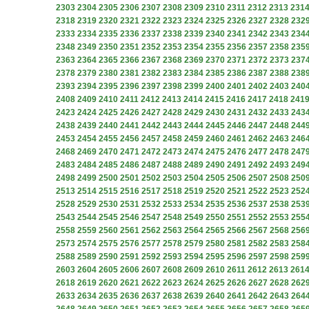
2303
2304
2305
2306
2307
2308
2309
2310
2311
2312
2313
231
2318
2319
2320
2321
2322
2323
2324
2325
2326
2327
2328
232
2333
2334
2335
2336
2337
2338
2339
2340
2341
2342
2343
234
2348
2349
2350
2351
2352
2353
2354
2355
2356
2357
2358
235
2363
2364
2365
2366
2367
2368
2369
2370
2371
2372
2373
237
2378
2379
2380
2381
2382
2383
2384
2385
2386
2387
2388
238
2393
2394
2395
2396
2397
2398
2399
2400
2401
2402
2403
240
2408
2409
2410
2411
2412
2413
2414
2415
2416
2417
2418
241
2423
2424
2425
2426
2427
2428
2429
2430
2431
2432
2433
243
2438
2439
2440
2441
2442
2443
2444
2445
2446
2447
2448
244
2453
2454
2455
2456
2457
2458
2459
2460
2461
2462
2463
246
2468
2469
2470
2471
2472
2473
2474
2475
2476
2477
2478
247
2483
2484
2485
2486
2487
2488
2489
2490
2491
2492
2493
249
2498
2499
2500
2501
2502
2503
2504
2505
2506
2507
2508
250
2513
2514
2515
2516
2517
2518
2519
2520
2521
2522
2523
252
2528
2529
2530
2531
2532
2533
2534
2535
2536
2537
2538
253
2543
2544
2545
2546
2547
2548
2549
2550
2551
2552
2553
255
2558
2559
2560
2561
2562
2563
2564
2565
2566
2567
2568
256
2573
2574
2575
2576
2577
2578
2579
2580
2581
2582
2583
258
2588
2589
2590
2591
2592
2593
2594
2595
2596
2597
2598
259
2603
2604
2605
2606
2607
2608
2609
2610
2611
2612
2613
261
2618
2619
2620
2621
2622
2623
2624
2625
2626
2627
2628
262
2633
2634
2635
2636
2637
2638
2639
2640
2641
2642
2643
264