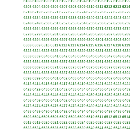
6188
6189
6190
6191
6192
6193
6194
6195
6196
6197
6198
619
6203
6204
6205
6206
6207
6208
6209
6210
6211
6212
6213
621
6218
6219
6220
6221
6222
6223
6224
6225
6226
6227
6228
622
6233
6234
6235
6236
6237
6238
6239
6240
6241
6242
6243
624
6248
6249
6250
6251
6252
6253
6254
6255
6256
6257
6258
625
6263
6264
6265
6266
6267
6268
6269
6270
6271
6272
6273
627
6278
6279
6280
6281
6282
6283
6284
6285
6286
6287
6288
628
6293
6294
6295
6296
6297
6298
6299
6300
6301
6302
6303
630
6308
6309
6310
6311
6312
6313
6314
6315
6316
6317
6318
631
6323
6324
6325
6326
6327
6328
6329
6330
6331
6332
6333
633
6338
6339
6340
6341
6342
6343
6344
6345
6346
6347
6348
634
6353
6354
6355
6356
6357
6358
6359
6360
6361
6362
6363
636
6368
6369
6370
6371
6372
6373
6374
6375
6376
6377
6378
637
6383
6384
6385
6386
6387
6388
6389
6390
6391
6392
6393
639
6398
6399
6400
6401
6402
6403
6404
6405
6406
6407
6408
640
6413
6414
6415
6416
6417
6418
6419
6420
6421
6422
6423
642
6428
6429
6430
6431
6432
6433
6434
6435
6436
6437
6438
643
6443
6444
6445
6446
6447
6448
6449
6450
6451
6452
6453
645
6458
6459
6460
6461
6462
6463
6464
6465
6466
6467
6468
646
6473
6474
6475
6476
6477
6478
6479
6480
6481
6482
6483
648
6488
6489
6490
6491
6492
6493
6494
6495
6496
6497
6498
649
6503
6504
6505
6506
6507
6508
6509
6510
6511
6512
6513
651
6518
6519
6520
6521
6522
6523
6524
6525
6526
6527
6528
652
6533
6534
6535
6536
6537
6538
6539
6540
6541
6542
6543
654