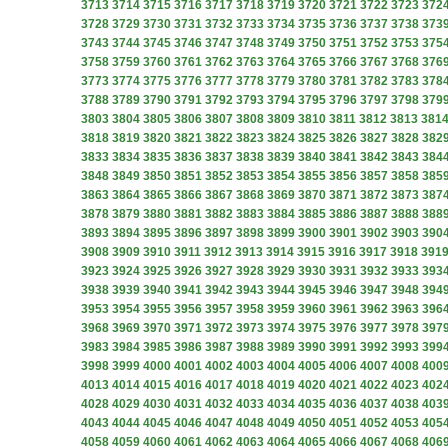
3713
3714
3715
3716
3717
3718
3719
3720
3721
3722
3723
372
3728
3729
3730
3731
3732
3733
3734
3735
3736
3737
3738
373
3743
3744
3745
3746
3747
3748
3749
3750
3751
3752
3753
375
3758
3759
3760
3761
3762
3763
3764
3765
3766
3767
3768
376
3773
3774
3775
3776
3777
3778
3779
3780
3781
3782
3783
378
3788
3789
3790
3791
3792
3793
3794
3795
3796
3797
3798
379
3803
3804
3805
3806
3807
3808
3809
3810
3811
3812
3813
381
3818
3819
3820
3821
3822
3823
3824
3825
3826
3827
3828
382
3833
3834
3835
3836
3837
3838
3839
3840
3841
3842
3843
384
3848
3849
3850
3851
3852
3853
3854
3855
3856
3857
3858
385
3863
3864
3865
3866
3867
3868
3869
3870
3871
3872
3873
387
3878
3879
3880
3881
3882
3883
3884
3885
3886
3887
3888
388
3893
3894
3895
3896
3897
3898
3899
3900
3901
3902
3903
390
3908
3909
3910
3911
3912
3913
3914
3915
3916
3917
3918
391
3923
3924
3925
3926
3927
3928
3929
3930
3931
3932
3933
393
3938
3939
3940
3941
3942
3943
3944
3945
3946
3947
3948
394
3953
3954
3955
3956
3957
3958
3959
3960
3961
3962
3963
396
3968
3969
3970
3971
3972
3973
3974
3975
3976
3977
3978
397
3983
3984
3985
3986
3987
3988
3989
3990
3991
3992
3993
399
3998
3999
4000
4001
4002
4003
4004
4005
4006
4007
4008
400
4013
4014
4015
4016
4017
4018
4019
4020
4021
4022
4023
402
4028
4029
4030
4031
4032
4033
4034
4035
4036
4037
4038
403
4043
4044
4045
4046
4047
4048
4049
4050
4051
4052
4053
405
4058
4059
4060
4061
4062
4063
4064
4065
4066
4067
4068
406