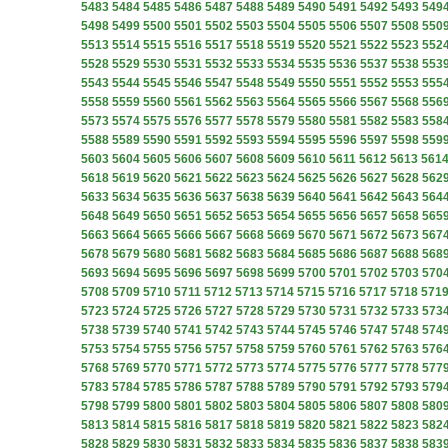
5483
5484
5485
5486
5487
5488
5489
5490
5491
5492
5493
549
5498
5499
5500
5501
5502
5503
5504
5505
5506
5507
5508
550
5513
5514
5515
5516
5517
5518
5519
5520
5521
5522
5523
552
5528
5529
5530
5531
5532
5533
5534
5535
5536
5537
5538
553
5543
5544
5545
5546
5547
5548
5549
5550
5551
5552
5553
555
5558
5559
5560
5561
5562
5563
5564
5565
5566
5567
5568
556
5573
5574
5575
5576
5577
5578
5579
5580
5581
5582
5583
558
5588
5589
5590
5591
5592
5593
5594
5595
5596
5597
5598
559
5603
5604
5605
5606
5607
5608
5609
5610
5611
5612
5613
561
5618
5619
5620
5621
5622
5623
5624
5625
5626
5627
5628
562
5633
5634
5635
5636
5637
5638
5639
5640
5641
5642
5643
564
5648
5649
5650
5651
5652
5653
5654
5655
5656
5657
5658
565
5663
5664
5665
5666
5667
5668
5669
5670
5671
5672
5673
567
5678
5679
5680
5681
5682
5683
5684
5685
5686
5687
5688
568
5693
5694
5695
5696
5697
5698
5699
5700
5701
5702
5703
570
5708
5709
5710
5711
5712
5713
5714
5715
5716
5717
5718
571
5723
5724
5725
5726
5727
5728
5729
5730
5731
5732
5733
573
5738
5739
5740
5741
5742
5743
5744
5745
5746
5747
5748
574
5753
5754
5755
5756
5757
5758
5759
5760
5761
5762
5763
576
5768
5769
5770
5771
5772
5773
5774
5775
5776
5777
5778
577
5783
5784
5785
5786
5787
5788
5789
5790
5791
5792
5793
579
5798
5799
5800
5801
5802
5803
5804
5805
5806
5807
5808
580
5813
5814
5815
5816
5817
5818
5819
5820
5821
5822
5823
582
5828
5829
5830
5831
5832
5833
5834
5835
5836
5837
5838
583