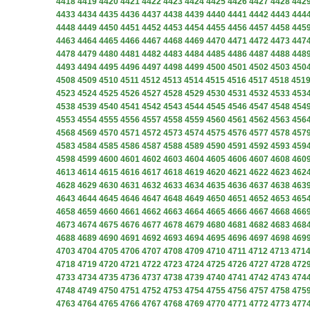
4418
4419
4420
4421
4422
4423
4424
4425
4426
4427
4428
442
4433
4434
4435
4436
4437
4438
4439
4440
4441
4442
4443
444
4448
4449
4450
4451
4452
4453
4454
4455
4456
4457
4458
445
4463
4464
4465
4466
4467
4468
4469
4470
4471
4472
4473
447
4478
4479
4480
4481
4482
4483
4484
4485
4486
4487
4488
448
4493
4494
4495
4496
4497
4498
4499
4500
4501
4502
4503
450
4508
4509
4510
4511
4512
4513
4514
4515
4516
4517
4518
451
4523
4524
4525
4526
4527
4528
4529
4530
4531
4532
4533
453
4538
4539
4540
4541
4542
4543
4544
4545
4546
4547
4548
454
4553
4554
4555
4556
4557
4558
4559
4560
4561
4562
4563
456
4568
4569
4570
4571
4572
4573
4574
4575
4576
4577
4578
457
4583
4584
4585
4586
4587
4588
4589
4590
4591
4592
4593
459
4598
4599
4600
4601
4602
4603
4604
4605
4606
4607
4608
460
4613
4614
4615
4616
4617
4618
4619
4620
4621
4622
4623
462
4628
4629
4630
4631
4632
4633
4634
4635
4636
4637
4638
463
4643
4644
4645
4646
4647
4648
4649
4650
4651
4652
4653
465
4658
4659
4660
4661
4662
4663
4664
4665
4666
4667
4668
466
4673
4674
4675
4676
4677
4678
4679
4680
4681
4682
4683
468
4688
4689
4690
4691
4692
4693
4694
4695
4696
4697
4698
469
4703
4704
4705
4706
4707
4708
4709
4710
4711
4712
4713
471
4718
4719
4720
4721
4722
4723
4724
4725
4726
4727
4728
472
4733
4734
4735
4736
4737
4738
4739
4740
4741
4742
4743
474
4748
4749
4750
4751
4752
4753
4754
4755
4756
4757
4758
475
4763
4764
4765
4766
4767
4768
4769
4770
4771
4772
4773
477