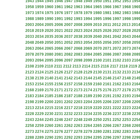
1943
1944
1945
1946
1947
1948
1949
1950
1951
1952
1953
195
1958
1959
1960
1961
1962
1963
1964
1965
1966
1967
1968
196
1973
1974
1975
1976
1977
1978
1979
1980
1981
1982
1983
198
1988
1989
1990
1991
1992
1993
1994
1995
1996
1997
1998
199
2003
2004
2005
2006
2007
2008
2009
2010
2011
2012
2013
201
2018
2019
2020
2021
2022
2023
2024
2025
2026
2027
2028
202
2033
2034
2035
2036
2037
2038
2039
2040
2041
2042
2043
204
2048
2049
2050
2051
2052
2053
2054
2055
2056
2057
2058
205
2063
2064
2065
2066
2067
2068
2069
2070
2071
2072
2073
207
2078
2079
2080
2081
2082
2083
2084
2085
2086
2087
2088
208
2093
2094
2095
2096
2097
2098
2099
2100
2101
2102
2103
210
2108
2109
2110
2111
2112
2113
2114
2115
2116
2117
2118
2119
2123
2124
2125
2126
2127
2128
2129
2130
2131
2132
2133
213
2138
2139
2140
2141
2142
2143
2144
2145
2146
2147
2148
214
2153
2154
2155
2156
2157
2158
2159
2160
2161
2162
2163
216
2168
2169
2170
2171
2172
2173
2174
2175
2176
2177
2178
217
2183
2184
2185
2186
2187
2188
2189
2190
2191
2192
2193
219
2198
2199
2200
2201
2202
2203
2204
2205
2206
2207
2208
220
2213
2214
2215
2216
2217
2218
2219
2220
2221
2222
2223
222
2228
2229
2230
2231
2232
2233
2234
2235
2236
2237
2238
223
2243
2244
2245
2246
2247
2248
2249
2250
2251
2252
2253
225
2258
2259
2260
2261
2262
2263
2264
2265
2266
2267
2268
226
2273
2274
2275
2276
2277
2278
2279
2280
2281
2282
2283
228
2288
2289
2290
2291
2292
2293
2294
2295
2296
2297
2298
229