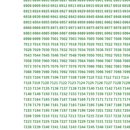
6893
6894
6895
6896
6897
6898
6899
6900
6901
6902
6903
690
6908
6909
6910
6911
6912
6913
6914
6915
6916
6917
6918
691
6923
6924
6925
6926
6927
6928
6929
6930
6931
6932
6933
693
6938
6939
6940
6941
6942
6943
6944
6945
6946
6947
6948
694
6953
6954
6955
6956
6957
6958
6959
6960
6961
6962
6963
696
6968
6969
6970
6971
6972
6973
6974
6975
6976
6977
6978
697
6983
6984
6985
6986
6987
6988
6989
6990
6991
6992
6993
699
6998
6999
7000
7001
7002
7003
7004
7005
7006
7007
7008
700
7013
7014
7015
7016
7017
7018
7019
7020
7021
7022
7023
702
7028
7029
7030
7031
7032
7033
7034
7035
7036
7037
7038
703
7043
7044
7045
7046
7047
7048
7049
7050
7051
7052
7053
705
7058
7059
7060
7061
7062
7063
7064
7065
7066
7067
7068
706
7073
7074
7075
7076
7077
7078
7079
7080
7081
7082
7083
708
7088
7089
7090
7091
7092
7093
7094
7095
7096
7097
7098
709
7103
7104
7105
7106
7107
7108
7109
7110
7111
7112
7113
7114
7118
7119
7120
7121
7122
7123
7124
7125
7126
7127
7128
7129
7133
7134
7135
7136
7137
7138
7139
7140
7141
7142
7143
714
7148
7149
7150
7151
7152
7153
7154
7155
7156
7157
7158
715
7163
7164
7165
7166
7167
7168
7169
7170
7171
7172
7173
717
7178
7179
7180
7181
7182
7183
7184
7185
7186
7187
7188
718
7193
7194
7195
7196
7197
7198
7199
7200
7201
7202
7203
720
7208
7209
7210
7211
7212
7213
7214
7215
7216
7217
7218
721
7223
7224
7225
7226
7227
7228
7229
7230
7231
7232
7233
723
7238
7239
7240
7241
7242
7243
7244
7245
7246
7247
7248
724