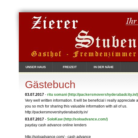
UNSER HAUS
FREIZEIT
IN DER NÄHE
Gästebuch
03.07.2017
-
ritu somani
(http://packersmovershyderabadcity.in/)
Very well written information. It will be beneficial i really appreciate a
you so mch for sharing this valuable information with all of us.
http://packersmovershyderabadcity.in/
03.07.2017
-
SoloKaw
(http://soloadvance.com/)
payday cash advance online lenders
http://soloadvance.com/ - cash advance