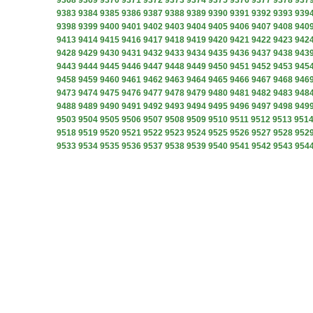
9368
9369
9370
9371
9372
9373
9374
9375
9376
9377
9378
937
9383
9384
9385
9386
9387
9388
9389
9390
9391
9392
9393
939
9398
9399
9400
9401
9402
9403
9404
9405
9406
9407
9408
940
9413
9414
9415
9416
9417
9418
9419
9420
9421
9422
9423
942
9428
9429
9430
9431
9432
9433
9434
9435
9436
9437
9438
943
9443
9444
9445
9446
9447
9448
9449
9450
9451
9452
9453
945
9458
9459
9460
9461
9462
9463
9464
9465
9466
9467
9468
946
9473
9474
9475
9476
9477
9478
9479
9480
9481
9482
9483
948
9488
9489
9490
9491
9492
9493
9494
9495
9496
9497
9498
949
9503
9504
9505
9506
9507
9508
9509
9510
9511
9512
9513
951
9518
9519
9520
9521
9522
9523
9524
9525
9526
9527
9528
952
9533
9534
9535
9536
9537
9538
9539
9540
9541
9542
9543
954