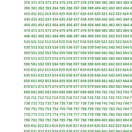
370
371
372
373
374
375
376
377
378
379
380
381
382
383
384
3
390
391
392
393
394
395
396
397
398
399
400
401
402
403
404
4
410
411
412
413
414
415
416
417
418
419
420
421
422
423
424
4
430
431
432
433
434
435
436
437
438
439
440
441
442
443
444
4
450
451
452
453
454
455
456
457
458
459
460
461
462
463
464
4
470
471
472
473
474
475
476
477
478
479
480
481
482
483
484
4
490
491
492
493
494
495
496
497
498
499
500
501
502
503
504
5
510
511
512
513
514
515
516
517
518
519
520
521
522
523
524
5
530
531
532
533
534
535
536
537
538
539
540
541
542
543
544
5
550
551
552
553
554
555
556
557
558
559
560
561
562
563
564
5
570
571
572
573
574
575
576
577
578
579
580
581
582
583
584
5
590
591
592
593
594
595
596
597
598
599
600
601
602
603
604
6
610
611
612
613
614
615
616
617
618
619
620
621
622
623
624
6
630
631
632
633
634
635
636
637
638
639
640
641
642
643
644
6
650
651
652
653
654
655
656
657
658
659
660
661
662
663
664
6
670
671
672
673
674
675
676
677
678
679
680
681
682
683
684
6
690
691
692
693
694
695
696
697
698
699
700
701
702
703
704
7
710
711
712
713
714
715
716
717
718
719
720
721
722
723
724
7
730
731
732
733
734
735
736
737
738
739
740
741
742
743
744
7
750
751
752
753
754
755
756
757
758
759
760
761
762
763
764
7
770
771
772
773
774
775
776
777
778
779
780
781
782
783
784
7
790
791
792
793
794
795
796
797
798
799
800
801
802
803
804
8
810
811
812
813
814
815
816
817
818
819
820
821
822
823
824
8
830
831
832
833
834
835
836
837
838
839
840
841
842
843
844
8