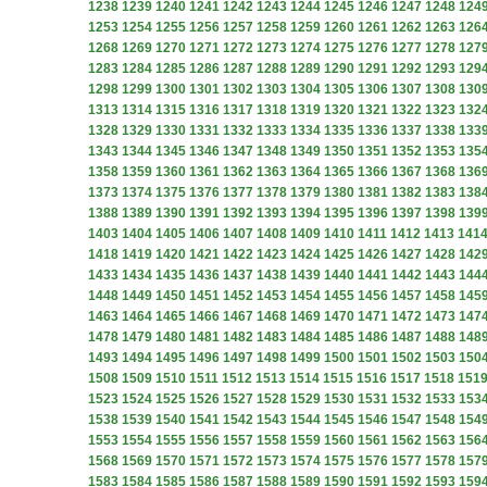
1238
1239
1240
1241
1242
1243
1244
1245
1246
1247
1248
124
1253
1254
1255
1256
1257
1258
1259
1260
1261
1262
1263
126
1268
1269
1270
1271
1272
1273
1274
1275
1276
1277
1278
127
1283
1284
1285
1286
1287
1288
1289
1290
1291
1292
1293
129
1298
1299
1300
1301
1302
1303
1304
1305
1306
1307
1308
130
1313
1314
1315
1316
1317
1318
1319
1320
1321
1322
1323
132
1328
1329
1330
1331
1332
1333
1334
1335
1336
1337
1338
133
1343
1344
1345
1346
1347
1348
1349
1350
1351
1352
1353
135
1358
1359
1360
1361
1362
1363
1364
1365
1366
1367
1368
136
1373
1374
1375
1376
1377
1378
1379
1380
1381
1382
1383
138
1388
1389
1390
1391
1392
1393
1394
1395
1396
1397
1398
139
1403
1404
1405
1406
1407
1408
1409
1410
1411
1412
1413
141
1418
1419
1420
1421
1422
1423
1424
1425
1426
1427
1428
142
1433
1434
1435
1436
1437
1438
1439
1440
1441
1442
1443
144
1448
1449
1450
1451
1452
1453
1454
1455
1456
1457
1458
145
1463
1464
1465
1466
1467
1468
1469
1470
1471
1472
1473
147
1478
1479
1480
1481
1482
1483
1484
1485
1486
1487
1488
148
1493
1494
1495
1496
1497
1498
1499
1500
1501
1502
1503
150
1508
1509
1510
1511
1512
1513
1514
1515
1516
1517
1518
151
1523
1524
1525
1526
1527
1528
1529
1530
1531
1532
1533
153
1538
1539
1540
1541
1542
1543
1544
1545
1546
1547
1548
154
1553
1554
1555
1556
1557
1558
1559
1560
1561
1562
1563
156
1568
1569
1570
1571
1572
1573
1574
1575
1576
1577
1578
157
1583
1584
1585
1586
1587
1588
1589
1590
1591
1592
1593
159