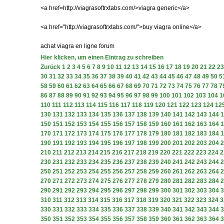
<a href=http://viagrasoftrxtabs.com/>viagra generic</a>
<a href="http://viagrasoftrxtabs.com/">buy viagra online</a>
achat viagra en ligne forum
Hier klicken, um einen Eintrag zu schreiben
Zurück
1
2
3
4
5
6
7
8
9
10
11
12
13
14
15
16
17
18
19
20
21
22
23
30
31
32
33
34
35
36
37
38
39
40
41
42
43
44
45
46
47
48
49
50
5
58
59
60
61
62
63
64
65
66
67
68
69
70
71
72
73
74
75
76
77
78
7
86
87
88
89
90
91
92
93
94
95
96
97
98
99
100
101
102
103
104
1
110
111
112
113
114
115
116
117
118
119
120
121
122
123
124
12
130
131
132
133
134
135
136
137
138
139
140
141
142
143
144
1
150
151
152
153
154
155
156
157
158
159
160
161
162
163
164
1
170
171
172
173
174
175
176
177
178
179
180
181
182
183
184
1
190
191
192
193
194
195
196
197
198
199
200
201
202
203
204
2
210
211
212
213
214
215
216
217
218
219
220
221
222
223
224
2
230
231
232
233
234
235
236
237
238
239
240
241
242
243
244
2
250
251
252
253
254
255
256
257
258
259
260
261
262
263
264
2
270
271
272
273
274
275
276
277
278
279
280
281
282
283
284
2
290
291
292
293
294
295
296
297
298
299
300
301
302
303
304
3
310
311
312
313
314
315
316
317
318
319
320
321
322
323
324
3
330
331
332
333
334
335
336
337
338
339
340
341
342
343
344
3
350
351
352
353
354
355
356
357
358
359
360
361
362
363
364
3