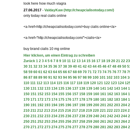
look here how much viagra
27.06.2017
-
ValdayKaw
(http://cheapcialisotoday.com/)
only today real cialis online
<a href=http://cheapcialisotoday.com/>buy cialis online</a>
<a href="http://cheapcialisotoday.com/">cialis</a>
buy brand cialis 10 mg online
Hier klicken, um einen Eintrag zu schreiben
Zurück
1
2
3
4
5
6
7
8
9
10
11
12
13
14
15
16
17
18
19
20
21
22
23
30
31
32
33
34
35
36
37
38
39
40
41
42
43
44
45
46
47
48
49
50
5
58
59
60
61
62
63
64
65
66
67
68
69
70
71
72
73
74
75
76
77
78
7
86
87
88
89
90
91
92
93
94
95
96
97
98
99
100
101
102
103
104
1
110
111
112
113
114
115
116
117
118
119
120
121
122
123
124
12
130
131
132
133
134
135
136
137
138
139
140
141
142
143
144
1
150
151
152
153
154
155
156
157
158
159
160
161
162
163
164
1
170
171
172
173
174
175
176
177
178
179
180
181
182
183
184
1
190
191
192
193
194
195
196
197
198
199
200
201
202
203
204
2
210
211
212
213
214
215
216
217
218
219
220
221
222
223
224
2
230
231
232
233
234
235
236
237
238
239
240
241
242
243
244
2
250
251
252
253
254
255
256
257
258
259
260
261
262
263
264
2
270
271
272
273
274
275
276
277
278
279
280
281
282
283
284
2