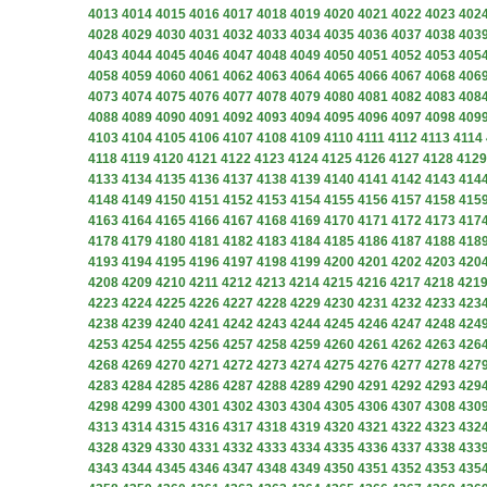
4013
4014
4015
4016
4017
4018
4019
4020
4021
4022
4023
402
4028
4029
4030
4031
4032
4033
4034
4035
4036
4037
4038
403
4043
4044
4045
4046
4047
4048
4049
4050
4051
4052
4053
405
4058
4059
4060
4061
4062
4063
4064
4065
4066
4067
4068
406
4073
4074
4075
4076
4077
4078
4079
4080
4081
4082
4083
408
4088
4089
4090
4091
4092
4093
4094
4095
4096
4097
4098
409
4103
4104
4105
4106
4107
4108
4109
4110
4111
4112
4113
4114
4118
4119
4120
4121
4122
4123
4124
4125
4126
4127
4128
4129
4133
4134
4135
4136
4137
4138
4139
4140
4141
4142
4143
414
4148
4149
4150
4151
4152
4153
4154
4155
4156
4157
4158
415
4163
4164
4165
4166
4167
4168
4169
4170
4171
4172
4173
417
4178
4179
4180
4181
4182
4183
4184
4185
4186
4187
4188
418
4193
4194
4195
4196
4197
4198
4199
4200
4201
4202
4203
420
4208
4209
4210
4211
4212
4213
4214
4215
4216
4217
4218
421
4223
4224
4225
4226
4227
4228
4229
4230
4231
4232
4233
423
4238
4239
4240
4241
4242
4243
4244
4245
4246
4247
4248
424
4253
4254
4255
4256
4257
4258
4259
4260
4261
4262
4263
426
4268
4269
4270
4271
4272
4273
4274
4275
4276
4277
4278
427
4283
4284
4285
4286
4287
4288
4289
4290
4291
4292
4293
429
4298
4299
4300
4301
4302
4303
4304
4305
4306
4307
4308
430
4313
4314
4315
4316
4317
4318
4319
4320
4321
4322
4323
432
4328
4329
4330
4331
4332
4333
4334
4335
4336
4337
4338
433
4343
4344
4345
4346
4347
4348
4349
4350
4351
4352
4353
435