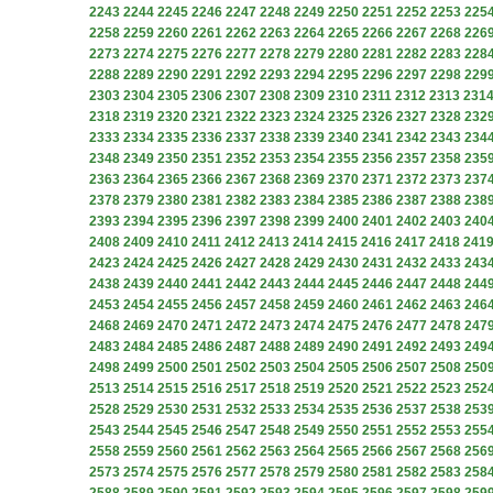
2243
2244
2245
2246
2247
2248
2249
2250
2251
2252
2253
225
2258
2259
2260
2261
2262
2263
2264
2265
2266
2267
2268
226
2273
2274
2275
2276
2277
2278
2279
2280
2281
2282
2283
228
2288
2289
2290
2291
2292
2293
2294
2295
2296
2297
2298
229
2303
2304
2305
2306
2307
2308
2309
2310
2311
2312
2313
231
2318
2319
2320
2321
2322
2323
2324
2325
2326
2327
2328
232
2333
2334
2335
2336
2337
2338
2339
2340
2341
2342
2343
234
2348
2349
2350
2351
2352
2353
2354
2355
2356
2357
2358
235
2363
2364
2365
2366
2367
2368
2369
2370
2371
2372
2373
237
2378
2379
2380
2381
2382
2383
2384
2385
2386
2387
2388
238
2393
2394
2395
2396
2397
2398
2399
2400
2401
2402
2403
240
2408
2409
2410
2411
2412
2413
2414
2415
2416
2417
2418
241
2423
2424
2425
2426
2427
2428
2429
2430
2431
2432
2433
243
2438
2439
2440
2441
2442
2443
2444
2445
2446
2447
2448
244
2453
2454
2455
2456
2457
2458
2459
2460
2461
2462
2463
246
2468
2469
2470
2471
2472
2473
2474
2475
2476
2477
2478
247
2483
2484
2485
2486
2487
2488
2489
2490
2491
2492
2493
249
2498
2499
2500
2501
2502
2503
2504
2505
2506
2507
2508
250
2513
2514
2515
2516
2517
2518
2519
2520
2521
2522
2523
252
2528
2529
2530
2531
2532
2533
2534
2535
2536
2537
2538
253
2543
2544
2545
2546
2547
2548
2549
2550
2551
2552
2553
255
2558
2559
2560
2561
2562
2563
2564
2565
2566
2567
2568
256
2573
2574
2575
2576
2577
2578
2579
2580
2581
2582
2583
258