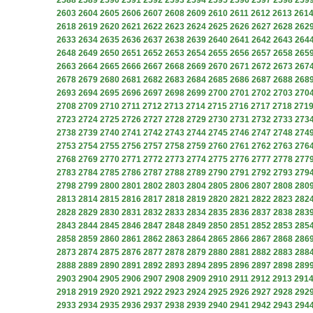
2588
2589
2590
2591
2592
2593
2594
2595
2596
2597
2598
259
2603
2604
2605
2606
2607
2608
2609
2610
2611
2612
2613
261
2618
2619
2620
2621
2622
2623
2624
2625
2626
2627
2628
262
2633
2634
2635
2636
2637
2638
2639
2640
2641
2642
2643
264
2648
2649
2650
2651
2652
2653
2654
2655
2656
2657
2658
265
2663
2664
2665
2666
2667
2668
2669
2670
2671
2672
2673
267
2678
2679
2680
2681
2682
2683
2684
2685
2686
2687
2688
268
2693
2694
2695
2696
2697
2698
2699
2700
2701
2702
2703
270
2708
2709
2710
2711
2712
2713
2714
2715
2716
2717
2718
271
2723
2724
2725
2726
2727
2728
2729
2730
2731
2732
2733
273
2738
2739
2740
2741
2742
2743
2744
2745
2746
2747
2748
274
2753
2754
2755
2756
2757
2758
2759
2760
2761
2762
2763
276
2768
2769
2770
2771
2772
2773
2774
2775
2776
2777
2778
277
2783
2784
2785
2786
2787
2788
2789
2790
2791
2792
2793
279
2798
2799
2800
2801
2802
2803
2804
2805
2806
2807
2808
280
2813
2814
2815
2816
2817
2818
2819
2820
2821
2822
2823
282
2828
2829
2830
2831
2832
2833
2834
2835
2836
2837
2838
283
2843
2844
2845
2846
2847
2848
2849
2850
2851
2852
2853
285
2858
2859
2860
2861
2862
2863
2864
2865
2866
2867
2868
286
2873
2874
2875
2876
2877
2878
2879
2880
2881
2882
2883
288
2888
2889
2890
2891
2892
2893
2894
2895
2896
2897
2898
289
2903
2904
2905
2906
2907
2908
2909
2910
2911
2912
2913
291
2918
2919
2920
2921
2922
2923
2924
2925
2926
2927
2928
292
2933
2934
2935
2936
2937
2938
2939
2940
2941
2942
2943
294