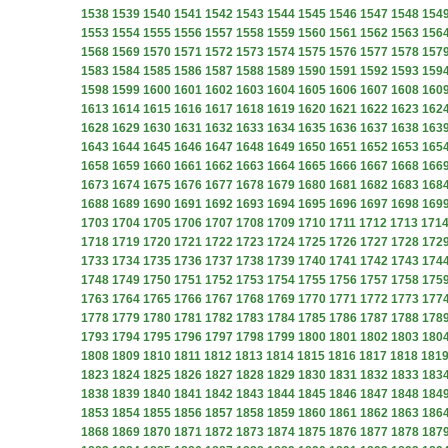
1538
1539
1540
1541
1542
1543
1544
1545
1546
1547
1548
154
1553
1554
1555
1556
1557
1558
1559
1560
1561
1562
1563
156
1568
1569
1570
1571
1572
1573
1574
1575
1576
1577
1578
157
1583
1584
1585
1586
1587
1588
1589
1590
1591
1592
1593
159
1598
1599
1600
1601
1602
1603
1604
1605
1606
1607
1608
160
1613
1614
1615
1616
1617
1618
1619
1620
1621
1622
1623
162
1628
1629
1630
1631
1632
1633
1634
1635
1636
1637
1638
163
1643
1644
1645
1646
1647
1648
1649
1650
1651
1652
1653
165
1658
1659
1660
1661
1662
1663
1664
1665
1666
1667
1668
166
1673
1674
1675
1676
1677
1678
1679
1680
1681
1682
1683
168
1688
1689
1690
1691
1692
1693
1694
1695
1696
1697
1698
169
1703
1704
1705
1706
1707
1708
1709
1710
1711
1712
1713
171
1718
1719
1720
1721
1722
1723
1724
1725
1726
1727
1728
172
1733
1734
1735
1736
1737
1738
1739
1740
1741
1742
1743
174
1748
1749
1750
1751
1752
1753
1754
1755
1756
1757
1758
175
1763
1764
1765
1766
1767
1768
1769
1770
1771
1772
1773
177
1778
1779
1780
1781
1782
1783
1784
1785
1786
1787
1788
178
1793
1794
1795
1796
1797
1798
1799
1800
1801
1802
1803
180
1808
1809
1810
1811
1812
1813
1814
1815
1816
1817
1818
181
1823
1824
1825
1826
1827
1828
1829
1830
1831
1832
1833
183
1838
1839
1840
1841
1842
1843
1844
1845
1846
1847
1848
184
1853
1854
1855
1856
1857
1858
1859
1860
1861
1862
1863
186
1868
1869
1870
1871
1872
1873
1874
1875
1876
1877
1878
187