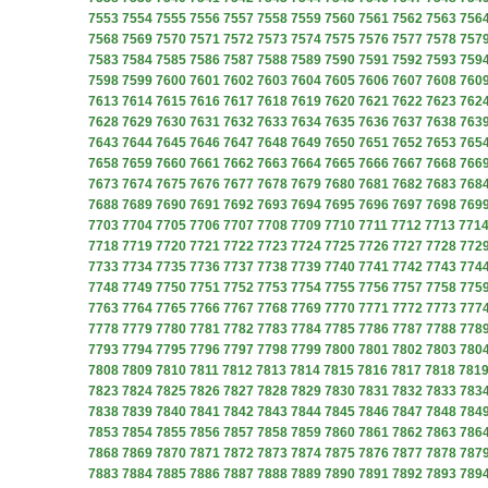
7553
7554
7555
7556
7557
7558
7559
7560
7561
7562
7563
756
7568
7569
7570
7571
7572
7573
7574
7575
7576
7577
7578
757
7583
7584
7585
7586
7587
7588
7589
7590
7591
7592
7593
759
7598
7599
7600
7601
7602
7603
7604
7605
7606
7607
7608
760
7613
7614
7615
7616
7617
7618
7619
7620
7621
7622
7623
762
7628
7629
7630
7631
7632
7633
7634
7635
7636
7637
7638
763
7643
7644
7645
7646
7647
7648
7649
7650
7651
7652
7653
765
7658
7659
7660
7661
7662
7663
7664
7665
7666
7667
7668
766
7673
7674
7675
7676
7677
7678
7679
7680
7681
7682
7683
768
7688
7689
7690
7691
7692
7693
7694
7695
7696
7697
7698
769
7703
7704
7705
7706
7707
7708
7709
7710
7711
7712
7713
771
7718
7719
7720
7721
7722
7723
7724
7725
7726
7727
7728
772
7733
7734
7735
7736
7737
7738
7739
7740
7741
7742
7743
774
7748
7749
7750
7751
7752
7753
7754
7755
7756
7757
7758
775
7763
7764
7765
7766
7767
7768
7769
7770
7771
7772
7773
777
7778
7779
7780
7781
7782
7783
7784
7785
7786
7787
7788
778
7793
7794
7795
7796
7797
7798
7799
7800
7801
7802
7803
780
7808
7809
7810
7811
7812
7813
7814
7815
7816
7817
7818
781
7823
7824
7825
7826
7827
7828
7829
7830
7831
7832
7833
783
7838
7839
7840
7841
7842
7843
7844
7845
7846
7847
7848
784
7853
7854
7855
7856
7857
7858
7859
7860
7861
7862
7863
786
7868
7869
7870
7871
7872
7873
7874
7875
7876
7877
7878
787
7883
7884
7885
7886
7887
7888
7889
7890
7891
7892
7893
789