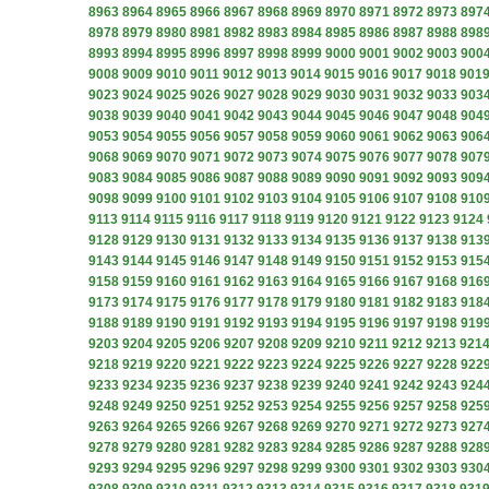
8963
8964
8965
8966
8967
8968
8969
8970
8971
8972
8973
897
8978
8979
8980
8981
8982
8983
8984
8985
8986
8987
8988
898
8993
8994
8995
8996
8997
8998
8999
9000
9001
9002
9003
900
9008
9009
9010
9011
9012
9013
9014
9015
9016
9017
9018
901
9023
9024
9025
9026
9027
9028
9029
9030
9031
9032
9033
903
9038
9039
9040
9041
9042
9043
9044
9045
9046
9047
9048
904
9053
9054
9055
9056
9057
9058
9059
9060
9061
9062
9063
906
9068
9069
9070
9071
9072
9073
9074
9075
9076
9077
9078
907
9083
9084
9085
9086
9087
9088
9089
9090
9091
9092
9093
909
9098
9099
9100
9101
9102
9103
9104
9105
9106
9107
9108
910
9113
9114
9115
9116
9117
9118
9119
9120
9121
9122
9123
9124
9128
9129
9130
9131
9132
9133
9134
9135
9136
9137
9138
913
9143
9144
9145
9146
9147
9148
9149
9150
9151
9152
9153
915
9158
9159
9160
9161
9162
9163
9164
9165
9166
9167
9168
916
9173
9174
9175
9176
9177
9178
9179
9180
9181
9182
9183
918
9188
9189
9190
9191
9192
9193
9194
9195
9196
9197
9198
919
9203
9204
9205
9206
9207
9208
9209
9210
9211
9212
9213
921
9218
9219
9220
9221
9222
9223
9224
9225
9226
9227
9228
922
9233
9234
9235
9236
9237
9238
9239
9240
9241
9242
9243
924
9248
9249
9250
9251
9252
9253
9254
9255
9256
9257
9258
925
9263
9264
9265
9266
9267
9268
9269
9270
9271
9272
9273
927
9278
9279
9280
9281
9282
9283
9284
9285
9286
9287
9288
928
9293
9294
9295
9296
9297
9298
9299
9300
9301
9302
9303
930