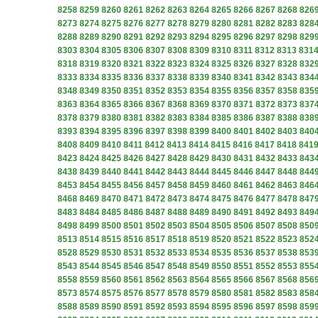
8258
8259
8260
8261
8262
8263
8264
8265
8266
8267
8268
826
8273
8274
8275
8276
8277
8278
8279
8280
8281
8282
8283
828
8288
8289
8290
8291
8292
8293
8294
8295
8296
8297
8298
829
8303
8304
8305
8306
8307
8308
8309
8310
8311
8312
8313
831
8318
8319
8320
8321
8322
8323
8324
8325
8326
8327
8328
832
8333
8334
8335
8336
8337
8338
8339
8340
8341
8342
8343
834
8348
8349
8350
8351
8352
8353
8354
8355
8356
8357
8358
835
8363
8364
8365
8366
8367
8368
8369
8370
8371
8372
8373
837
8378
8379
8380
8381
8382
8383
8384
8385
8386
8387
8388
838
8393
8394
8395
8396
8397
8398
8399
8400
8401
8402
8403
840
8408
8409
8410
8411
8412
8413
8414
8415
8416
8417
8418
841
8423
8424
8425
8426
8427
8428
8429
8430
8431
8432
8433
843
8438
8439
8440
8441
8442
8443
8444
8445
8446
8447
8448
844
8453
8454
8455
8456
8457
8458
8459
8460
8461
8462
8463
846
8468
8469
8470
8471
8472
8473
8474
8475
8476
8477
8478
847
8483
8484
8485
8486
8487
8488
8489
8490
8491
8492
8493
849
8498
8499
8500
8501
8502
8503
8504
8505
8506
8507
8508
850
8513
8514
8515
8516
8517
8518
8519
8520
8521
8522
8523
852
8528
8529
8530
8531
8532
8533
8534
8535
8536
8537
8538
853
8543
8544
8545
8546
8547
8548
8549
8550
8551
8552
8553
855
8558
8559
8560
8561
8562
8563
8564
8565
8566
8567
8568
856
8573
8574
8575
8576
8577
8578
8579
8580
8581
8582
8583
858
8588
8589
8590
8591
8592
8593
8594
8595
8596
8597
8598
859