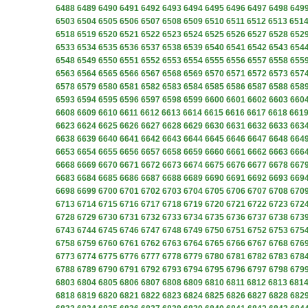
6488
6489
6490
6491
6492
6493
6494
6495
6496
6497
6498
649
6503
6504
6505
6506
6507
6508
6509
6510
6511
6512
6513
651
6518
6519
6520
6521
6522
6523
6524
6525
6526
6527
6528
652
6533
6534
6535
6536
6537
6538
6539
6540
6541
6542
6543
654
6548
6549
6550
6551
6552
6553
6554
6555
6556
6557
6558
655
6563
6564
6565
6566
6567
6568
6569
6570
6571
6572
6573
657
6578
6579
6580
6581
6582
6583
6584
6585
6586
6587
6588
658
6593
6594
6595
6596
6597
6598
6599
6600
6601
6602
6603
660
6608
6609
6610
6611
6612
6613
6614
6615
6616
6617
6618
661
6623
6624
6625
6626
6627
6628
6629
6630
6631
6632
6633
663
6638
6639
6640
6641
6642
6643
6644
6645
6646
6647
6648
664
6653
6654
6655
6656
6657
6658
6659
6660
6661
6662
6663
666
6668
6669
6670
6671
6672
6673
6674
6675
6676
6677
6678
667
6683
6684
6685
6686
6687
6688
6689
6690
6691
6692
6693
669
6698
6699
6700
6701
6702
6703
6704
6705
6706
6707
6708
670
6713
6714
6715
6716
6717
6718
6719
6720
6721
6722
6723
672
6728
6729
6730
6731
6732
6733
6734
6735
6736
6737
6738
673
6743
6744
6745
6746
6747
6748
6749
6750
6751
6752
6753
675
6758
6759
6760
6761
6762
6763
6764
6765
6766
6767
6768
676
6773
6774
6775
6776
6777
6778
6779
6780
6781
6782
6783
678
6788
6789
6790
6791
6792
6793
6794
6795
6796
6797
6798
679
6803
6804
6805
6806
6807
6808
6809
6810
6811
6812
6813
681
6818
6819
6820
6821
6822
6823
6824
6825
6826
6827
6828
682