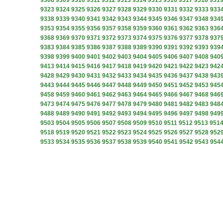
9308
9309
9310
9311
9312
9313
9314
9315
9316
9317
9318
931
9323
9324
9325
9326
9327
9328
9329
9330
9331
9332
9333
933
9338
9339
9340
9341
9342
9343
9344
9345
9346
9347
9348
934
9353
9354
9355
9356
9357
9358
9359
9360
9361
9362
9363
936
9368
9369
9370
9371
9372
9373
9374
9375
9376
9377
9378
937
9383
9384
9385
9386
9387
9388
9389
9390
9391
9392
9393
939
9398
9399
9400
9401
9402
9403
9404
9405
9406
9407
9408
940
9413
9414
9415
9416
9417
9418
9419
9420
9421
9422
9423
942
9428
9429
9430
9431
9432
9433
9434
9435
9436
9437
9438
943
9443
9444
9445
9446
9447
9448
9449
9450
9451
9452
9453
945
9458
9459
9460
9461
9462
9463
9464
9465
9466
9467
9468
946
9473
9474
9475
9476
9477
9478
9479
9480
9481
9482
9483
948
9488
9489
9490
9491
9492
9493
9494
9495
9496
9497
9498
949
9503
9504
9505
9506
9507
9508
9509
9510
9511
9512
9513
951
9518
9519
9520
9521
9522
9523
9524
9525
9526
9527
9528
952
9533
9534
9535
9536
9537
9538
9539
9540
9541
9542
9543
954