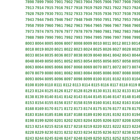
7898
7899
7900
7901
7902
7903
7904
7905
7906
7907
7908
790
7913
7914
7915
7916
7917
7918
7919
7920
7921
7922
7923
792
7928
7929
7930
7931
7932
7933
7934
7935
7936
7937
7938
793
7943
7944
7945
7946
7947
7948
7949
7950
7951
7952
7953
795
7958
7959
7960
7961
7962
7963
7964
7965
7966
7967
7968
796
7973
7974
7975
7976
7977
7978
7979
7980
7981
7982
7983
798
7988
7989
7990
7991
7992
7993
7994
7995
7996
7997
7998
799
8003
8004
8005
8006
8007
8008
8009
8010
8011
8012
8013
801
8018
8019
8020
8021
8022
8023
8024
8025
8026
8027
8028
802
8033
8034
8035
8036
8037
8038
8039
8040
8041
8042
8043
804
8048
8049
8050
8051
8052
8053
8054
8055
8056
8057
8058
805
8063
8064
8065
8066
8067
8068
8069
8070
8071
8072
8073
807
8078
8079
8080
8081
8082
8083
8084
8085
8086
8087
8088
808
8093
8094
8095
8096
8097
8098
8099
8100
8101
8102
8103
810
8108
8109
8110
8111
8112
8113
8114
8115
8116
8117
8118
8119
8123
8124
8125
8126
8127
8128
8129
8130
8131
8132
8133
813
8138
8139
8140
8141
8142
8143
8144
8145
8146
8147
8148
814
8153
8154
8155
8156
8157
8158
8159
8160
8161
8162
8163
816
8168
8169
8170
8171
8172
8173
8174
8175
8176
8177
8178
817
8183
8184
8185
8186
8187
8188
8189
8190
8191
8192
8193
819
8198
8199
8200
8201
8202
8203
8204
8205
8206
8207
8208
820
8213
8214
8215
8216
8217
8218
8219
8220
8221
8222
8223
822
8228
8229
8230
8231
8232
8233
8234
8235
8236
8237
8238
823
8243
8244
8245
8246
8247
8248
8249
8250
8251
8252
8253
825