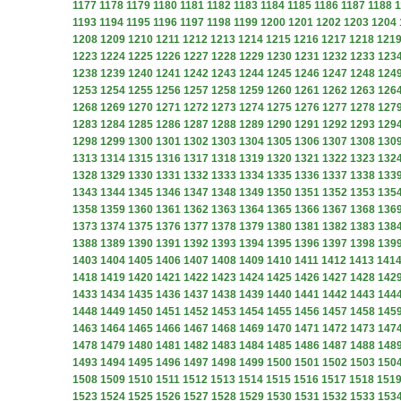
1177
1178
1179
1180
1181
1182
1183
1184
1185
1186
1187
1188
1
1193
1194
1195
1196
1197
1198
1199
1200
1201
1202
1203
1204
1208
1209
1210
1211
1212
1213
1214
1215
1216
1217
1218
121
1223
1224
1225
1226
1227
1228
1229
1230
1231
1232
1233
123
1238
1239
1240
1241
1242
1243
1244
1245
1246
1247
1248
124
1253
1254
1255
1256
1257
1258
1259
1260
1261
1262
1263
126
1268
1269
1270
1271
1272
1273
1274
1275
1276
1277
1278
127
1283
1284
1285
1286
1287
1288
1289
1290
1291
1292
1293
129
1298
1299
1300
1301
1302
1303
1304
1305
1306
1307
1308
130
1313
1314
1315
1316
1317
1318
1319
1320
1321
1322
1323
132
1328
1329
1330
1331
1332
1333
1334
1335
1336
1337
1338
133
1343
1344
1345
1346
1347
1348
1349
1350
1351
1352
1353
135
1358
1359
1360
1361
1362
1363
1364
1365
1366
1367
1368
136
1373
1374
1375
1376
1377
1378
1379
1380
1381
1382
1383
138
1388
1389
1390
1391
1392
1393
1394
1395
1396
1397
1398
139
1403
1404
1405
1406
1407
1408
1409
1410
1411
1412
1413
141
1418
1419
1420
1421
1422
1423
1424
1425
1426
1427
1428
142
1433
1434
1435
1436
1437
1438
1439
1440
1441
1442
1443
144
1448
1449
1450
1451
1452
1453
1454
1455
1456
1457
1458
145
1463
1464
1465
1466
1467
1468
1469
1470
1471
1472
1473
147
1478
1479
1480
1481
1482
1483
1484
1485
1486
1487
1488
148
1493
1494
1495
1496
1497
1498
1499
1500
1501
1502
1503
150
1508
1509
1510
1511
1512
1513
1514
1515
1516
1517
1518
151
1523
1524
1525
1526
1527
1528
1529
1530
1531
1532
1533
153