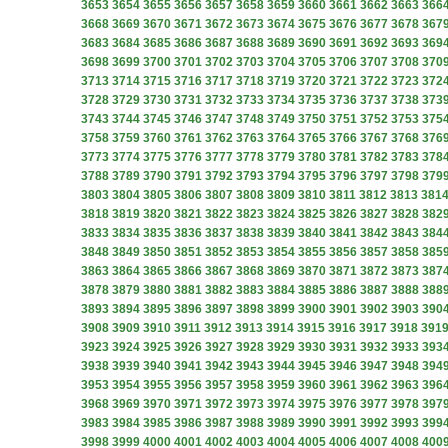
3653
3654
3655
3656
3657
3658
3659
3660
3661
3662
3663
366
3668
3669
3670
3671
3672
3673
3674
3675
3676
3677
3678
367
3683
3684
3685
3686
3687
3688
3689
3690
3691
3692
3693
369
3698
3699
3700
3701
3702
3703
3704
3705
3706
3707
3708
370
3713
3714
3715
3716
3717
3718
3719
3720
3721
3722
3723
372
3728
3729
3730
3731
3732
3733
3734
3735
3736
3737
3738
373
3743
3744
3745
3746
3747
3748
3749
3750
3751
3752
3753
375
3758
3759
3760
3761
3762
3763
3764
3765
3766
3767
3768
376
3773
3774
3775
3776
3777
3778
3779
3780
3781
3782
3783
378
3788
3789
3790
3791
3792
3793
3794
3795
3796
3797
3798
379
3803
3804
3805
3806
3807
3808
3809
3810
3811
3812
3813
381
3818
3819
3820
3821
3822
3823
3824
3825
3826
3827
3828
382
3833
3834
3835
3836
3837
3838
3839
3840
3841
3842
3843
384
3848
3849
3850
3851
3852
3853
3854
3855
3856
3857
3858
385
3863
3864
3865
3866
3867
3868
3869
3870
3871
3872
3873
387
3878
3879
3880
3881
3882
3883
3884
3885
3886
3887
3888
388
3893
3894
3895
3896
3897
3898
3899
3900
3901
3902
3903
390
3908
3909
3910
3911
3912
3913
3914
3915
3916
3917
3918
391
3923
3924
3925
3926
3927
3928
3929
3930
3931
3932
3933
393
3938
3939
3940
3941
3942
3943
3944
3945
3946
3947
3948
394
3953
3954
3955
3956
3957
3958
3959
3960
3961
3962
3963
396
3968
3969
3970
3971
3972
3973
3974
3975
3976
3977
3978
397
3983
3984
3985
3986
3987
3988
3989
3990
3991
3992
3993
399
3998
3999
4000
4001
4002
4003
4004
4005
4006
4007
4008
400