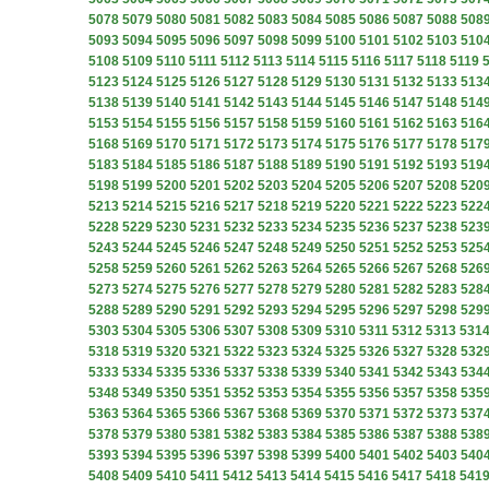
5078
5079
5080
5081
5082
5083
5084
5085
5086
5087
5088
508
5093
5094
5095
5096
5097
5098
5099
5100
5101
5102
5103
510
5108
5109
5110
5111
5112
5113
5114
5115
5116
5117
5118
5119
5123
5124
5125
5126
5127
5128
5129
5130
5131
5132
5133
513
5138
5139
5140
5141
5142
5143
5144
5145
5146
5147
5148
514
5153
5154
5155
5156
5157
5158
5159
5160
5161
5162
5163
516
5168
5169
5170
5171
5172
5173
5174
5175
5176
5177
5178
517
5183
5184
5185
5186
5187
5188
5189
5190
5191
5192
5193
519
5198
5199
5200
5201
5202
5203
5204
5205
5206
5207
5208
520
5213
5214
5215
5216
5217
5218
5219
5220
5221
5222
5223
522
5228
5229
5230
5231
5232
5233
5234
5235
5236
5237
5238
523
5243
5244
5245
5246
5247
5248
5249
5250
5251
5252
5253
525
5258
5259
5260
5261
5262
5263
5264
5265
5266
5267
5268
526
5273
5274
5275
5276
5277
5278
5279
5280
5281
5282
5283
528
5288
5289
5290
5291
5292
5293
5294
5295
5296
5297
5298
529
5303
5304
5305
5306
5307
5308
5309
5310
5311
5312
5313
531
5318
5319
5320
5321
5322
5323
5324
5325
5326
5327
5328
532
5333
5334
5335
5336
5337
5338
5339
5340
5341
5342
5343
534
5348
5349
5350
5351
5352
5353
5354
5355
5356
5357
5358
535
5363
5364
5365
5366
5367
5368
5369
5370
5371
5372
5373
537
5378
5379
5380
5381
5382
5383
5384
5385
5386
5387
5388
538
5393
5394
5395
5396
5397
5398
5399
5400
5401
5402
5403
540
5408
5409
5410
5411
5412
5413
5414
5415
5416
5417
5418
541