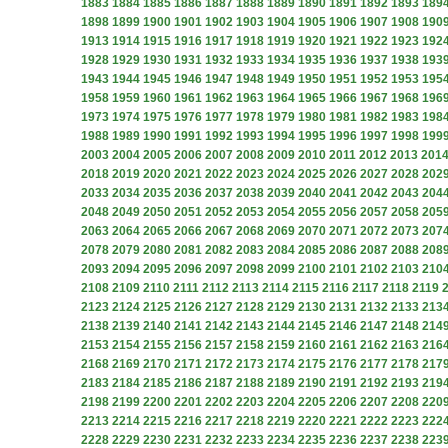
1883
1884
1885
1886
1887
1888
1889
1890
1891
1892
1893
189
1898
1899
1900
1901
1902
1903
1904
1905
1906
1907
1908
190
1913
1914
1915
1916
1917
1918
1919
1920
1921
1922
1923
192
1928
1929
1930
1931
1932
1933
1934
1935
1936
1937
1938
193
1943
1944
1945
1946
1947
1948
1949
1950
1951
1952
1953
195
1958
1959
1960
1961
1962
1963
1964
1965
1966
1967
1968
196
1973
1974
1975
1976
1977
1978
1979
1980
1981
1982
1983
198
1988
1989
1990
1991
1992
1993
1994
1995
1996
1997
1998
199
2003
2004
2005
2006
2007
2008
2009
2010
2011
2012
2013
201
2018
2019
2020
2021
2022
2023
2024
2025
2026
2027
2028
202
2033
2034
2035
2036
2037
2038
2039
2040
2041
2042
2043
204
2048
2049
2050
2051
2052
2053
2054
2055
2056
2057
2058
205
2063
2064
2065
2066
2067
2068
2069
2070
2071
2072
2073
207
2078
2079
2080
2081
2082
2083
2084
2085
2086
2087
2088
208
2093
2094
2095
2096
2097
2098
2099
2100
2101
2102
2103
210
2108
2109
2110
2111
2112
2113
2114
2115
2116
2117
2118
2119
2123
2124
2125
2126
2127
2128
2129
2130
2131
2132
2133
213
2138
2139
2140
2141
2142
2143
2144
2145
2146
2147
2148
214
2153
2154
2155
2156
2157
2158
2159
2160
2161
2162
2163
216
2168
2169
2170
2171
2172
2173
2174
2175
2176
2177
2178
217
2183
2184
2185
2186
2187
2188
2189
2190
2191
2192
2193
219
2198
2199
2200
2201
2202
2203
2204
2205
2206
2207
2208
220
2213
2214
2215
2216
2217
2218
2219
2220
2221
2222
2223
222
2228
2229
2230
2231
2232
2233
2234
2235
2236
2237
2238
223