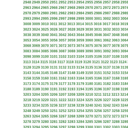
2948
2949
2950
2951
2952
2953
2954
2955
2956
2957
2958
295
2963
2964
2965
2966
2967
2968
2969
2970
2971
2972
2973
297
2978
2979
2980
2981
2982
2983
2984
2985
2986
2987
2988
298
2993
2994
2995
2996
2997
2998
2999
3000
3001
3002
3003
300
3008
3009
3010
3011
3012
3013
3014
3015
3016
3017
3018
301
3023
3024
3025
3026
3027
3028
3029
3030
3031
3032
3033
303
3038
3039
3040
3041
3042
3043
3044
3045
3046
3047
3048
304
3053
3054
3055
3056
3057
3058
3059
3060
3061
3062
3063
306
3068
3069
3070
3071
3072
3073
3074
3075
3076
3077
3078
307
3083
3084
3085
3086
3087
3088
3089
3090
3091
3092
3093
309
3098
3099
3100
3101
3102
3103
3104
3105
3106
3107
3108
310
3113
3114
3115
3116
3117
3118
3119
3120
3121
3122
3123
3124
3128
3129
3130
3131
3132
3133
3134
3135
3136
3137
3138
313
3143
3144
3145
3146
3147
3148
3149
3150
3151
3152
3153
315
3158
3159
3160
3161
3162
3163
3164
3165
3166
3167
3168
316
3173
3174
3175
3176
3177
3178
3179
3180
3181
3182
3183
318
3188
3189
3190
3191
3192
3193
3194
3195
3196
3197
3198
319
3203
3204
3205
3206
3207
3208
3209
3210
3211
3212
3213
321
3218
3219
3220
3221
3222
3223
3224
3225
3226
3227
3228
322
3233
3234
3235
3236
3237
3238
3239
3240
3241
3242
3243
324
3248
3249
3250
3251
3252
3253
3254
3255
3256
3257
3258
325
3263
3264
3265
3266
3267
3268
3269
3270
3271
3272
3273
327
3278
3279
3280
3281
3282
3283
3284
3285
3286
3287
3288
328
3293
3294
3295
3296
3297
3298
3299
3300
3301
3302
3303
330