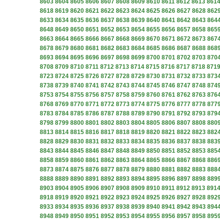
8603
8604
8605
8606
8607
8608
8609
8610
8611
8612
8613
861
8618
8619
8620
8621
8622
8623
8624
8625
8626
8627
8628
862
8633
8634
8635
8636
8637
8638
8639
8640
8641
8642
8643
864
8648
8649
8650
8651
8652
8653
8654
8655
8656
8657
8658
865
8663
8664
8665
8666
8667
8668
8669
8670
8671
8672
8673
867
8678
8679
8680
8681
8682
8683
8684
8685
8686
8687
8688
868
8693
8694
8695
8696
8697
8698
8699
8700
8701
8702
8703
870
8708
8709
8710
8711
8712
8713
8714
8715
8716
8717
8718
871
8723
8724
8725
8726
8727
8728
8729
8730
8731
8732
8733
873
8738
8739
8740
8741
8742
8743
8744
8745
8746
8747
8748
874
8753
8754
8755
8756
8757
8758
8759
8760
8761
8762
8763
876
8768
8769
8770
8771
8772
8773
8774
8775
8776
8777
8778
877
8783
8784
8785
8786
8787
8788
8789
8790
8791
8792
8793
879
8798
8799
8800
8801
8802
8803
8804
8805
8806
8807
8808
880
8813
8814
8815
8816
8817
8818
8819
8820
8821
8822
8823
882
8828
8829
8830
8831
8832
8833
8834
8835
8836
8837
8838
883
8843
8844
8845
8846
8847
8848
8849
8850
8851
8852
8853
885
8858
8859
8860
8861
8862
8863
8864
8865
8866
8867
8868
886
8873
8874
8875
8876
8877
8878
8879
8880
8881
8882
8883
888
8888
8889
8890
8891
8892
8893
8894
8895
8896
8897
8898
889
8903
8904
8905
8906
8907
8908
8909
8910
8911
8912
8913
891
8918
8919
8920
8921
8922
8923
8924
8925
8926
8927
8928
892
8933
8934
8935
8936
8937
8938
8939
8940
8941
8942
8943
894
8948
8949
8950
8951
8952
8953
8954
8955
8956
8957
8958
895