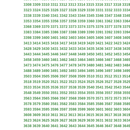
3308
3309
3310
3311
3312
3313
3314
3315
3316
3317
3318
331
3323
3324
3325
3326
3327
3328
3329
3330
3331
3332
3333
333
3338
3339
3340
3341
3342
3343
3344
3345
3346
3347
3348
334
3353
3354
3355
3356
3357
3358
3359
3360
3361
3362
3363
336
3368
3369
3370
3371
3372
3373
3374
3375
3376
3377
3378
337
3383
3384
3385
3386
3387
3388
3389
3390
3391
3392
3393
339
3398
3399
3400
3401
3402
3403
3404
3405
3406
3407
3408
340
3413
3414
3415
3416
3417
3418
3419
3420
3421
3422
3423
342
3428
3429
3430
3431
3432
3433
3434
3435
3436
3437
3438
343
3443
3444
3445
3446
3447
3448
3449
3450
3451
3452
3453
345
3458
3459
3460
3461
3462
3463
3464
3465
3466
3467
3468
346
3473
3474
3475
3476
3477
3478
3479
3480
3481
3482
3483
348
3488
3489
3490
3491
3492
3493
3494
3495
3496
3497
3498
349
3503
3504
3505
3506
3507
3508
3509
3510
3511
3512
3513
351
3518
3519
3520
3521
3522
3523
3524
3525
3526
3527
3528
352
3533
3534
3535
3536
3537
3538
3539
3540
3541
3542
3543
354
3548
3549
3550
3551
3552
3553
3554
3555
3556
3557
3558
355
3563
3564
3565
3566
3567
3568
3569
3570
3571
3572
3573
357
3578
3579
3580
3581
3582
3583
3584
3585
3586
3587
3588
358
3593
3594
3595
3596
3597
3598
3599
3600
3601
3602
3603
360
3608
3609
3610
3611
3612
3613
3614
3615
3616
3617
3618
361
3623
3624
3625
3626
3627
3628
3629
3630
3631
3632
3633
363
3638
3639
3640
3641
3642
3643
3644
3645
3646
3647
3648
364