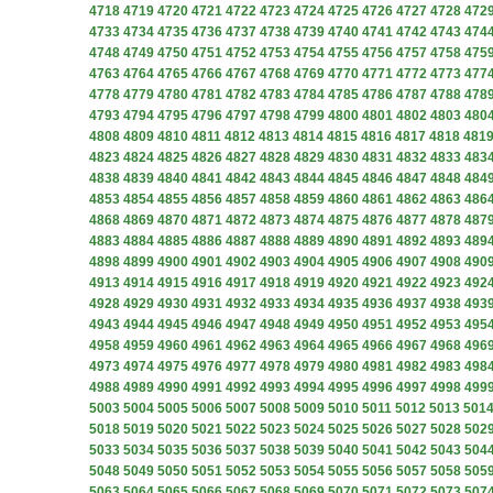
4718
4719
4720
4721
4722
4723
4724
4725
4726
4727
4728
472
4733
4734
4735
4736
4737
4738
4739
4740
4741
4742
4743
474
4748
4749
4750
4751
4752
4753
4754
4755
4756
4757
4758
475
4763
4764
4765
4766
4767
4768
4769
4770
4771
4772
4773
477
4778
4779
4780
4781
4782
4783
4784
4785
4786
4787
4788
478
4793
4794
4795
4796
4797
4798
4799
4800
4801
4802
4803
480
4808
4809
4810
4811
4812
4813
4814
4815
4816
4817
4818
481
4823
4824
4825
4826
4827
4828
4829
4830
4831
4832
4833
483
4838
4839
4840
4841
4842
4843
4844
4845
4846
4847
4848
484
4853
4854
4855
4856
4857
4858
4859
4860
4861
4862
4863
486
4868
4869
4870
4871
4872
4873
4874
4875
4876
4877
4878
487
4883
4884
4885
4886
4887
4888
4889
4890
4891
4892
4893
489
4898
4899
4900
4901
4902
4903
4904
4905
4906
4907
4908
490
4913
4914
4915
4916
4917
4918
4919
4920
4921
4922
4923
492
4928
4929
4930
4931
4932
4933
4934
4935
4936
4937
4938
493
4943
4944
4945
4946
4947
4948
4949
4950
4951
4952
4953
495
4958
4959
4960
4961
4962
4963
4964
4965
4966
4967
4968
496
4973
4974
4975
4976
4977
4978
4979
4980
4981
4982
4983
498
4988
4989
4990
4991
4992
4993
4994
4995
4996
4997
4998
499
5003
5004
5005
5006
5007
5008
5009
5010
5011
5012
5013
501
5018
5019
5020
5021
5022
5023
5024
5025
5026
5027
5028
502
5033
5034
5035
5036
5037
5038
5039
5040
5041
5042
5043
504
5048
5049
5050
5051
5052
5053
5054
5055
5056
5057
5058
505
5063
5064
5065
5066
5067
5068
5069
5070
5071
5072
5073
507