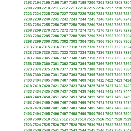
7193
7194
7195
7196
7197
7198
7199
7200
7201
7202
7203
720
7208
7209
7210
7211
7212
7213
7214
7215
7216
7217
7218
721
7223
7224
7225
7226
7227
7228
7229
7230
7231
7232
7233
723
7238
7239
7240
7241
7242
7243
7244
7245
7246
7247
7248
724
7253
7254
7255
7256
7257
7258
7259
7260
7261
7262
7263
726
7268
7269
7270
7271
7272
7273
7274
7275
7276
7277
7278
727
7283
7284
7285
7286
7287
7288
7289
7290
7291
7292
7293
729
7298
7299
7300
7301
7302
7303
7304
7305
7306
7307
7308
730
7313
7314
7315
7316
7317
7318
7319
7320
7321
7322
7323
732
7328
7329
7330
7331
7332
7333
7334
7335
7336
7337
7338
733
7343
7344
7345
7346
7347
7348
7349
7350
7351
7352
7353
735
7358
7359
7360
7361
7362
7363
7364
7365
7366
7367
7368
736
7373
7374
7375
7376
7377
7378
7379
7380
7381
7382
7383
738
7388
7389
7390
7391
7392
7393
7394
7395
7396
7397
7398
739
7403
7404
7405
7406
7407
7408
7409
7410
7411
7412
7413
741
7418
7419
7420
7421
7422
7423
7424
7425
7426
7427
7428
742
7433
7434
7435
7436
7437
7438
7439
7440
7441
7442
7443
744
7448
7449
7450
7451
7452
7453
7454
7455
7456
7457
7458
745
7463
7464
7465
7466
7467
7468
7469
7470
7471
7472
7473
747
7478
7479
7480
7481
7482
7483
7484
7485
7486
7487
7488
748
7493
7494
7495
7496
7497
7498
7499
7500
7501
7502
7503
750
7508
7509
7510
7511
7512
7513
7514
7515
7516
7517
7518
751
7523
7524
7525
7526
7527
7528
7529
7530
7531
7532
7533
753
7538
7539
7540
7541
7542
7543
7544
7545
7546
7547
7548
754