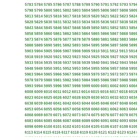
5783
5784
5785
5786
5787
5788
5789
5790
5791
5792
5793
579
5798
5799
5800
5801
5802
5803
5804
5805
5806
5807
5808
580
5813
5814
5815
5816
5817
5818
5819
5820
5821
5822
5823
582
5828
5829
5830
5831
5832
5833
5834
5835
5836
5837
5838
583
5843
5844
5845
5846
5847
5848
5849
5850
5851
5852
5853
585
5858
5859
5860
5861
5862
5863
5864
5865
5866
5867
5868
586
5873
5874
5875
5876
5877
5878
5879
5880
5881
5882
5883
588
5888
5889
5890
5891
5892
5893
5894
5895
5896
5897
5898
589
5903
5904
5905
5906
5907
5908
5909
5910
5911
5912
5913
591
5918
5919
5920
5921
5922
5923
5924
5925
5926
5927
5928
592
5933
5934
5935
5936
5937
5938
5939
5940
5941
5942
5943
594
5948
5949
5950
5951
5952
5953
5954
5955
5956
5957
5958
595
5963
5964
5965
5966
5967
5968
5969
5970
5971
5972
5973
597
5978
5979
5980
5981
5982
5983
5984
5985
5986
5987
5988
598
5993
5994
5995
5996
5997
5998
5999
6000
6001
6002
6003
600
6008
6009
6010
6011
6012
6013
6014
6015
6016
6017
6018
601
6023
6024
6025
6026
6027
6028
6029
6030
6031
6032
6033
603
6038
6039
6040
6041
6042
6043
6044
6045
6046
6047
6048
604
6053
6054
6055
6056
6057
6058
6059
6060
6061
6062
6063
606
6068
6069
6070
6071
6072
6073
6074
6075
6076
6077
6078
607
6083
6084
6085
6086
6087
6088
6089
6090
6091
6092
6093
609
6098
6099
6100
6101
6102
6103
6104
6105
6106
6107
6108
610
6113
6114
6115
6116
6117
6118
6119
6120
6121
6122
6123
6124