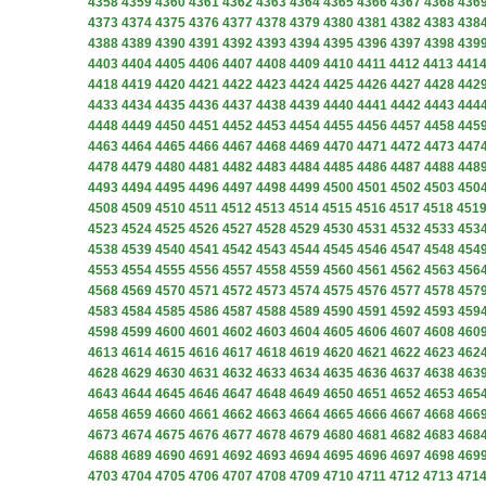
4358
4359
4360
4361
4362
4363
4364
4365
4366
4367
4368
436
4373
4374
4375
4376
4377
4378
4379
4380
4381
4382
4383
438
4388
4389
4390
4391
4392
4393
4394
4395
4396
4397
4398
439
4403
4404
4405
4406
4407
4408
4409
4410
4411
4412
4413
441
4418
4419
4420
4421
4422
4423
4424
4425
4426
4427
4428
442
4433
4434
4435
4436
4437
4438
4439
4440
4441
4442
4443
444
4448
4449
4450
4451
4452
4453
4454
4455
4456
4457
4458
445
4463
4464
4465
4466
4467
4468
4469
4470
4471
4472
4473
447
4478
4479
4480
4481
4482
4483
4484
4485
4486
4487
4488
448
4493
4494
4495
4496
4497
4498
4499
4500
4501
4502
4503
450
4508
4509
4510
4511
4512
4513
4514
4515
4516
4517
4518
451
4523
4524
4525
4526
4527
4528
4529
4530
4531
4532
4533
453
4538
4539
4540
4541
4542
4543
4544
4545
4546
4547
4548
454
4553
4554
4555
4556
4557
4558
4559
4560
4561
4562
4563
456
4568
4569
4570
4571
4572
4573
4574
4575
4576
4577
4578
457
4583
4584
4585
4586
4587
4588
4589
4590
4591
4592
4593
459
4598
4599
4600
4601
4602
4603
4604
4605
4606
4607
4608
460
4613
4614
4615
4616
4617
4618
4619
4620
4621
4622
4623
462
4628
4629
4630
4631
4632
4633
4634
4635
4636
4637
4638
463
4643
4644
4645
4646
4647
4648
4649
4650
4651
4652
4653
465
4658
4659
4660
4661
4662
4663
4664
4665
4666
4667
4668
466
4673
4674
4675
4676
4677
4678
4679
4680
4681
4682
4683
468
4688
4689
4690
4691
4692
4693
4694
4695
4696
4697
4698
469
4703
4704
4705
4706
4707
4708
4709
4710
4711
4712
4713
471