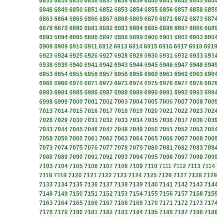
6833
6834
6835
6836
6837
6838
6839
6840
6841
6842
6843
684
6848
6849
6850
6851
6852
6853
6854
6855
6856
6857
6858
685
6863
6864
6865
6866
6867
6868
6869
6870
6871
6872
6873
687
6878
6879
6880
6881
6882
6883
6884
6885
6886
6887
6888
688
6893
6894
6895
6896
6897
6898
6899
6900
6901
6902
6903
690
6908
6909
6910
6911
6912
6913
6914
6915
6916
6917
6918
691
6923
6924
6925
6926
6927
6928
6929
6930
6931
6932
6933
693
6938
6939
6940
6941
6942
6943
6944
6945
6946
6947
6948
694
6953
6954
6955
6956
6957
6958
6959
6960
6961
6962
6963
696
6968
6969
6970
6971
6972
6973
6974
6975
6976
6977
6978
697
6983
6984
6985
6986
6987
6988
6989
6990
6991
6992
6993
699
6998
6999
7000
7001
7002
7003
7004
7005
7006
7007
7008
700
7013
7014
7015
7016
7017
7018
7019
7020
7021
7022
7023
702
7028
7029
7030
7031
7032
7033
7034
7035
7036
7037
7038
703
7043
7044
7045
7046
7047
7048
7049
7050
7051
7052
7053
705
7058
7059
7060
7061
7062
7063
7064
7065
7066
7067
7068
706
7073
7074
7075
7076
7077
7078
7079
7080
7081
7082
7083
708
7088
7089
7090
7091
7092
7093
7094
7095
7096
7097
7098
709
7103
7104
7105
7106
7107
7108
7109
7110
7111
7112
7113
7114
7118
7119
7120
7121
7122
7123
7124
7125
7126
7127
7128
7129
7133
7134
7135
7136
7137
7138
7139
7140
7141
7142
7143
714
7148
7149
7150
7151
7152
7153
7154
7155
7156
7157
7158
715
7163
7164
7165
7166
7167
7168
7169
7170
7171
7172
7173
717
7178
7179
7180
7181
7182
7183
7184
7185
7186
7187
7188
718