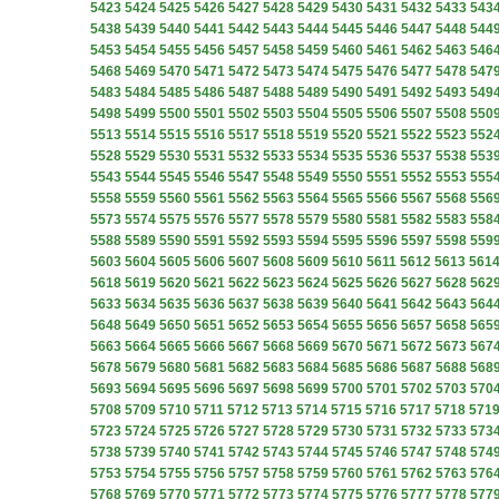
5423
5424
5425
5426
5427
5428
5429
5430
5431
5432
5433
543
5438
5439
5440
5441
5442
5443
5444
5445
5446
5447
5448
544
5453
5454
5455
5456
5457
5458
5459
5460
5461
5462
5463
546
5468
5469
5470
5471
5472
5473
5474
5475
5476
5477
5478
547
5483
5484
5485
5486
5487
5488
5489
5490
5491
5492
5493
549
5498
5499
5500
5501
5502
5503
5504
5505
5506
5507
5508
550
5513
5514
5515
5516
5517
5518
5519
5520
5521
5522
5523
552
5528
5529
5530
5531
5532
5533
5534
5535
5536
5537
5538
553
5543
5544
5545
5546
5547
5548
5549
5550
5551
5552
5553
555
5558
5559
5560
5561
5562
5563
5564
5565
5566
5567
5568
556
5573
5574
5575
5576
5577
5578
5579
5580
5581
5582
5583
558
5588
5589
5590
5591
5592
5593
5594
5595
5596
5597
5598
559
5603
5604
5605
5606
5607
5608
5609
5610
5611
5612
5613
561
5618
5619
5620
5621
5622
5623
5624
5625
5626
5627
5628
562
5633
5634
5635
5636
5637
5638
5639
5640
5641
5642
5643
564
5648
5649
5650
5651
5652
5653
5654
5655
5656
5657
5658
565
5663
5664
5665
5666
5667
5668
5669
5670
5671
5672
5673
567
5678
5679
5680
5681
5682
5683
5684
5685
5686
5687
5688
568
5693
5694
5695
5696
5697
5698
5699
5700
5701
5702
5703
570
5708
5709
5710
5711
5712
5713
5714
5715
5716
5717
5718
571
5723
5724
5725
5726
5727
5728
5729
5730
5731
5732
5733
573
5738
5739
5740
5741
5742
5743
5744
5745
5746
5747
5748
574
5753
5754
5755
5756
5757
5758
5759
5760
5761
5762
5763
576
5768
5769
5770
5771
5772
5773
5774
5775
5776
5777
5778
577