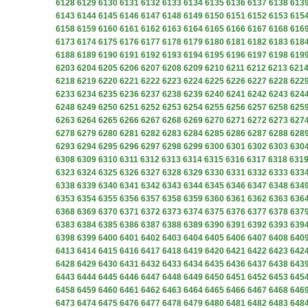
6128
6129
6130
6131
6132
6133
6134
6135
6136
6137
6138
613
6143
6144
6145
6146
6147
6148
6149
6150
6151
6152
6153
615
6158
6159
6160
6161
6162
6163
6164
6165
6166
6167
6168
616
6173
6174
6175
6176
6177
6178
6179
6180
6181
6182
6183
618
6188
6189
6190
6191
6192
6193
6194
6195
6196
6197
6198
619
6203
6204
6205
6206
6207
6208
6209
6210
6211
6212
6213
621
6218
6219
6220
6221
6222
6223
6224
6225
6226
6227
6228
622
6233
6234
6235
6236
6237
6238
6239
6240
6241
6242
6243
624
6248
6249
6250
6251
6252
6253
6254
6255
6256
6257
6258
625
6263
6264
6265
6266
6267
6268
6269
6270
6271
6272
6273
627
6278
6279
6280
6281
6282
6283
6284
6285
6286
6287
6288
628
6293
6294
6295
6296
6297
6298
6299
6300
6301
6302
6303
630
6308
6309
6310
6311
6312
6313
6314
6315
6316
6317
6318
631
6323
6324
6325
6326
6327
6328
6329
6330
6331
6332
6333
633
6338
6339
6340
6341
6342
6343
6344
6345
6346
6347
6348
634
6353
6354
6355
6356
6357
6358
6359
6360
6361
6362
6363
636
6368
6369
6370
6371
6372
6373
6374
6375
6376
6377
6378
637
6383
6384
6385
6386
6387
6388
6389
6390
6391
6392
6393
639
6398
6399
6400
6401
6402
6403
6404
6405
6406
6407
6408
640
6413
6414
6415
6416
6417
6418
6419
6420
6421
6422
6423
642
6428
6429
6430
6431
6432
6433
6434
6435
6436
6437
6438
643
6443
6444
6445
6446
6447
6448
6449
6450
6451
6452
6453
645
6458
6459
6460
6461
6462
6463
6464
6465
6466
6467
6468
646
6473
6474
6475
6476
6477
6478
6479
6480
6481
6482
6483
648