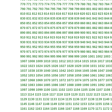
770
771
772
773
774
775
776
777
778
779
780
781
782
783
784
7
790
791
792
793
794
795
796
797
798
799
800
801
802
803
804
8
810
811
812
813
814
815
816
817
818
819
820
821
822
823
824
8
830
831
832
833
834
835
836
837
838
839
840
841
842
843
844
8
850
851
852
853
854
855
856
857
858
859
860
861
862
863
864
8
870
871
872
873
874
875
876
877
878
879
880
881
882
883
884
8
890
891
892
893
894
895
896
897
898
899
900
901
902
903
904
9
910
911
912
913
914
915
916
917
918
919
920
921
922
923
924
9
930
931
932
933
934
935
936
937
938
939
940
941
942
943
944
9
950
951
952
953
954
955
956
957
958
959
960
961
962
963
964
9
970
971
972
973
974
975
976
977
978
979
980
981
982
983
984
9
990
991
992
993
994
995
996
997
998
999
1000
1001
1002
1003
1007
1008
1009
1010
1011
1012
1013
1014
1015
1016
1017
101
1022
1023
1024
1025
1026
1027
1028
1029
1030
1031
1032
103
1037
1038
1039
1040
1041
1042
1043
1044
1045
1046
1047
104
1052
1053
1054
1055
1056
1057
1058
1059
1060
1061
1062
106
1067
1068
1069
1070
1071
1072
1073
1074
1075
1076
1077
107
1082
1083
1084
1085
1086
1087
1088
1089
1090
1091
1092
109
1097
1098
1099
1100
1101
1102
1103
1104
1105
1106
1107
1108
1113
1114
1115
1116
1117
1118
1119
1120
1121
1122
1123
1124
11
1129
1130
1131
1132
1133
1134
1135
1136
1137
1138
1139
1140
1
1145
1146
1147
1148
1149
1150
1151
1152
1153
1154
1155
1156
1
1161
1162
1163
1164
1165
1166
1167
1168
1169
1170
1171
1172
1