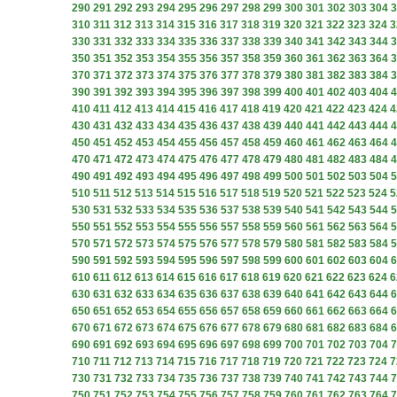
290
291
292
293
294
295
296
297
298
299
300
301
302
303
304
3
310
311
312
313
314
315
316
317
318
319
320
321
322
323
324
3
330
331
332
333
334
335
336
337
338
339
340
341
342
343
344
3
350
351
352
353
354
355
356
357
358
359
360
361
362
363
364
3
370
371
372
373
374
375
376
377
378
379
380
381
382
383
384
3
390
391
392
393
394
395
396
397
398
399
400
401
402
403
404
4
410
411
412
413
414
415
416
417
418
419
420
421
422
423
424
4
430
431
432
433
434
435
436
437
438
439
440
441
442
443
444
4
450
451
452
453
454
455
456
457
458
459
460
461
462
463
464
4
470
471
472
473
474
475
476
477
478
479
480
481
482
483
484
4
490
491
492
493
494
495
496
497
498
499
500
501
502
503
504
5
510
511
512
513
514
515
516
517
518
519
520
521
522
523
524
5
530
531
532
533
534
535
536
537
538
539
540
541
542
543
544
5
550
551
552
553
554
555
556
557
558
559
560
561
562
563
564
5
570
571
572
573
574
575
576
577
578
579
580
581
582
583
584
5
590
591
592
593
594
595
596
597
598
599
600
601
602
603
604
6
610
611
612
613
614
615
616
617
618
619
620
621
622
623
624
6
630
631
632
633
634
635
636
637
638
639
640
641
642
643
644
6
650
651
652
653
654
655
656
657
658
659
660
661
662
663
664
6
670
671
672
673
674
675
676
677
678
679
680
681
682
683
684
6
690
691
692
693
694
695
696
697
698
699
700
701
702
703
704
7
710
711
712
713
714
715
716
717
718
719
720
721
722
723
724
7
730
731
732
733
734
735
736
737
738
739
740
741
742
743
744
7
750
751
752
753
754
755
756
757
758
759
760
761
762
763
764
7