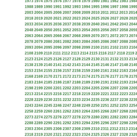
1973
1974
1975
1976
1977
1978
1979
1980
1981
1982
1983
198
1988
1989
1990
1991
1992
1993
1994
1995
1996
1997
1998
199
2003
2004
2005
2006
2007
2008
2009
2010
2011
2012
2013
201
2018
2019
2020
2021
2022
2023
2024
2025
2026
2027
2028
202
2033
2034
2035
2036
2037
2038
2039
2040
2041
2042
2043
204
2048
2049
2050
2051
2052
2053
2054
2055
2056
2057
2058
205
2063
2064
2065
2066
2067
2068
2069
2070
2071
2072
2073
207
2078
2079
2080
2081
2082
2083
2084
2085
2086
2087
2088
208
2093
2094
2095
2096
2097
2098
2099
2100
2101
2102
2103
210
2108
2109
2110
2111
2112
2113
2114
2115
2116
2117
2118
2119
2123
2124
2125
2126
2127
2128
2129
2130
2131
2132
2133
213
2138
2139
2140
2141
2142
2143
2144
2145
2146
2147
2148
214
2153
2154
2155
2156
2157
2158
2159
2160
2161
2162
2163
216
2168
2169
2170
2171
2172
2173
2174
2175
2176
2177
2178
217
2183
2184
2185
2186
2187
2188
2189
2190
2191
2192
2193
219
2198
2199
2200
2201
2202
2203
2204
2205
2206
2207
2208
220
2213
2214
2215
2216
2217
2218
2219
2220
2221
2222
2223
222
2228
2229
2230
2231
2232
2233
2234
2235
2236
2237
2238
223
2243
2244
2245
2246
2247
2248
2249
2250
2251
2252
2253
225
2258
2259
2260
2261
2262
2263
2264
2265
2266
2267
2268
226
2273
2274
2275
2276
2277
2278
2279
2280
2281
2282
2283
228
2288
2289
2290
2291
2292
2293
2294
2295
2296
2297
2298
229
2303
2304
2305
2306
2307
2308
2309
2310
2311
2312
2313
231
2318
2319
2320
2321
2322
2323
2324
2325
2326
2327
2328
232