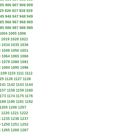
05
906
907
908
909
25
926
927
928
929
45
946
947
948
949
65
966
967
968
969
85
986
987
988
989
1004
1005
1006
8
1019
1020
1021
3
1034
1035
1036
8
1049
1050
1051
3
1064
1065
1066
8
1079
1080
1081
3
1094
1095
1096
1109
1110
1111
1112
25
1126
1127
1128
141
1142
1143
1144
157
1158
1159
1160
173
1174
1175
1176
189
1190
1191
1192
1205
1206
1207
9
1220
1221
1222
4
1235
1236
1237
9
1250
1251
1252
4
1265
1266
1267