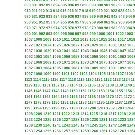
890
891
892
893
894
895
896
897
898
899
900
901
902
903
904
9
910
911
912
913
914
915
916
917
918
919
920
921
922
923
924
9
930
931
932
933
934
935
936
937
938
939
940
941
942
943
944
9
950
951
952
953
954
955
956
957
958
959
960
961
962
963
964
9
970
971
972
973
974
975
976
977
978
979
980
981
982
983
984
9
990
991
992
993
994
995
996
997
998
999
1000
1001
1002
1003
1007
1008
1009
1010
1011
1012
1013
1014
1015
1016
1017
101
1022
1023
1024
1025
1026
1027
1028
1029
1030
1031
1032
103
1037
1038
1039
1040
1041
1042
1043
1044
1045
1046
1047
104
1052
1053
1054
1055
1056
1057
1058
1059
1060
1061
1062
106
1067
1068
1069
1070
1071
1072
1073
1074
1075
1076
1077
107
1082
1083
1084
1085
1086
1087
1088
1089
1090
1091
1092
109
1097
1098
1099
1100
1101
1102
1103
1104
1105
1106
1107
1108
1113
1114
1115
1116
1117
1118
1119
1120
1121
1122
1123
1124
11
1129
1130
1131
1132
1133
1134
1135
1136
1137
1138
1139
1140
1
1145
1146
1147
1148
1149
1150
1151
1152
1153
1154
1155
1156
1
1161
1162
1163
1164
1165
1166
1167
1168
1169
1170
1171
1172
1
1177
1178
1179
1180
1181
1182
1183
1184
1185
1186
1187
1188
1
1193
1194
1195
1196
1197
1198
1199
1200
1201
1202
1203
1204
1208
1209
1210
1211
1212
1213
1214
1215
1216
1217
1218
121
1223
1224
1225
1226
1227
1228
1229
1230
1231
1232
1233
123
1238
1239
1240
1241
1242
1243
1244
1245
1246
1247
1248
124
1253
1254
1255
1256
1257
1258
1259
1260
1261
1262
1263
126