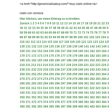
<a href="http://genericialisabuy.com/">buy cialis online</a>
cialis con cerveza
Hier klicken, um einen Eintrag zu schreiben
Zurück
1
2
3
4
5
6
7
8
9
10
11
12
13
14
15
16
17
18
19
20
21
22
23
30
31
32
33
34
35
36
37
38
39
40
41
42
43
44
45
46
47
48
49
50
5
58
59
60
61
62
63
64
65
66
67
68
69
70
71
72
73
74
75
76
77
78
7
86
87
88
89
90
91
92
93
94
95
96
97
98
99
100
101
102
103
104
1
110
111
112
113
114
115
116
117
118
119
120
121
122
123
124
12
130
131
132
133
134
135
136
137
138
139
140
141
142
143
144
1
150
151
152
153
154
155
156
157
158
159
160
161
162
163
164
1
170
171
172
173
174
175
176
177
178
179
180
181
182
183
184
1
190
191
192
193
194
195
196
197
198
199
200
201
202
203
204
2
210
211
212
213
214
215
216
217
218
219
220
221
222
223
224
2
230
231
232
233
234
235
236
237
238
239
240
241
242
243
244
2
250
251
252
253
254
255
256
257
258
259
260
261
262
263
264
2
270
271
272
273
274
275
276
277
278
279
280
281
282
283
284
2
290
291
292
293
294
295
296
297
298
299
300
301
302
303
304
3
310
311
312
313
314
315
316
317
318
319
320
321
322
323
324
3
330
331
332
333
334
335
336
337
338
339
340
341
342
343
344
3
350
351
352
353
354
355
356
357
358
359
360
361
362
363
364
3
370
371
372
373
374
375
376
377
378
379
380
381
382
383
384
3
390
391
392
393
394
395
396
397
398
399
400
401
402
403
404
4