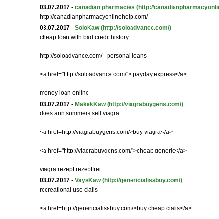
03.07.2017
-
canadian pharmacies
(http://canadianpharmacyonli
http://canadianpharmacyonlinehelp.com/
03.07.2017
-
SoloKaw
(http://soloadvance.com/)
cheap loan with bad credit history
http://soloadvance.com/ - personal loans
<a href="http://soloadvance.com/"> payday express</a>
money loan online
03.07.2017
-
MakekKaw
(http://viagrabuygens.com/)
does ann summers sell viagra
<a href=http://viagrabuygens.com/>buy viagra</a>
<a href="http://viagrabuygens.com/">cheap generic</a>
viagra rezept rezeptfrei
03.07.2017
-
VaysKaw
(http://genericialisabuy.com/)
recreational use cialis
<a href=http://genericialisabuy.com/>buy cheap cialis</a>