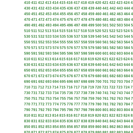
410
411
412
413
414
415
416
417
418
419
420
421
422
423
424
4
430
431
432
433
434
435
436
437
438
439
440
441
442
443
444
4
450
451
452
453
454
455
456
457
458
459
460
461
462
463
464
4
470
471
472
473
474
475
476
477
478
479
480
481
482
483
484
4
490
491
492
493
494
495
496
497
498
499
500
501
502
503
504
5
510
511
512
513
514
515
516
517
518
519
520
521
522
523
524
5
530
531
532
533
534
535
536
537
538
539
540
541
542
543
544
5
550
551
552
553
554
555
556
557
558
559
560
561
562
563
564
5
570
571
572
573
574
575
576
577
578
579
580
581
582
583
584
5
590
591
592
593
594
595
596
597
598
599
600
601
602
603
604
6
610
611
612
613
614
615
616
617
618
619
620
621
622
623
624
6
630
631
632
633
634
635
636
637
638
639
640
641
642
643
644
6
650
651
652
653
654
655
656
657
658
659
660
661
662
663
664
6
670
671
672
673
674
675
676
677
678
679
680
681
682
683
684
6
690
691
692
693
694
695
696
697
698
699
700
701
702
703
704
7
710
711
712
713
714
715
716
717
718
719
720
721
722
723
724
7
730
731
732
733
734
735
736
737
738
739
740
741
742
743
744
7
750
751
752
753
754
755
756
757
758
759
760
761
762
763
764
7
770
771
772
773
774
775
776
777
778
779
780
781
782
783
784
7
790
791
792
793
794
795
796
797
798
799
800
801
802
803
804
8
810
811
812
813
814
815
816
817
818
819
820
821
822
823
824
8
830
831
832
833
834
835
836
837
838
839
840
841
842
843
844
8
850
851
852
853
854
855
856
857
858
859
860
861
862
863
864
8
870
871
872
873
874
875
876
877
878
879
880
881
882
883
884
8