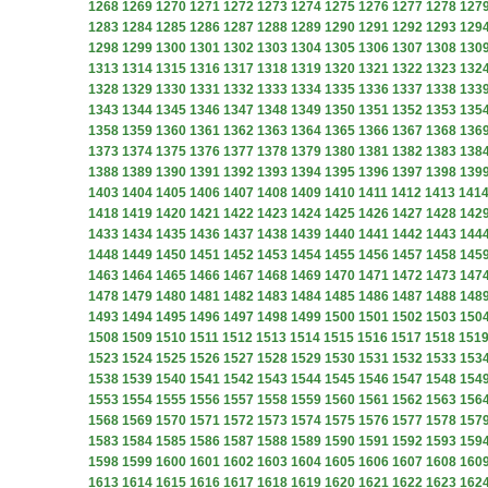
1268
1269
1270
1271
1272
1273
1274
1275
1276
1277
1278
127
1283
1284
1285
1286
1287
1288
1289
1290
1291
1292
1293
129
1298
1299
1300
1301
1302
1303
1304
1305
1306
1307
1308
130
1313
1314
1315
1316
1317
1318
1319
1320
1321
1322
1323
132
1328
1329
1330
1331
1332
1333
1334
1335
1336
1337
1338
133
1343
1344
1345
1346
1347
1348
1349
1350
1351
1352
1353
135
1358
1359
1360
1361
1362
1363
1364
1365
1366
1367
1368
136
1373
1374
1375
1376
1377
1378
1379
1380
1381
1382
1383
138
1388
1389
1390
1391
1392
1393
1394
1395
1396
1397
1398
139
1403
1404
1405
1406
1407
1408
1409
1410
1411
1412
1413
141
1418
1419
1420
1421
1422
1423
1424
1425
1426
1427
1428
142
1433
1434
1435
1436
1437
1438
1439
1440
1441
1442
1443
144
1448
1449
1450
1451
1452
1453
1454
1455
1456
1457
1458
145
1463
1464
1465
1466
1467
1468
1469
1470
1471
1472
1473
147
1478
1479
1480
1481
1482
1483
1484
1485
1486
1487
1488
148
1493
1494
1495
1496
1497
1498
1499
1500
1501
1502
1503
150
1508
1509
1510
1511
1512
1513
1514
1515
1516
1517
1518
151
1523
1524
1525
1526
1527
1528
1529
1530
1531
1532
1533
153
1538
1539
1540
1541
1542
1543
1544
1545
1546
1547
1548
154
1553
1554
1555
1556
1557
1558
1559
1560
1561
1562
1563
156
1568
1569
1570
1571
1572
1573
1574
1575
1576
1577
1578
157
1583
1584
1585
1586
1587
1588
1589
1590
1591
1592
1593
159
1598
1599
1600
1601
1602
1603
1604
1605
1606
1607
1608
160
1613
1614
1615
1616
1617
1618
1619
1620
1621
1622
1623
162