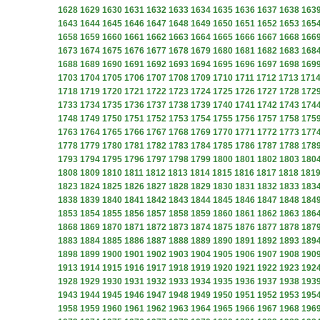
1628
1629
1630
1631
1632
1633
1634
1635
1636
1637
1638
163
1643
1644
1645
1646
1647
1648
1649
1650
1651
1652
1653
165
1658
1659
1660
1661
1662
1663
1664
1665
1666
1667
1668
166
1673
1674
1675
1676
1677
1678
1679
1680
1681
1682
1683
168
1688
1689
1690
1691
1692
1693
1694
1695
1696
1697
1698
169
1703
1704
1705
1706
1707
1708
1709
1710
1711
1712
1713
171
1718
1719
1720
1721
1722
1723
1724
1725
1726
1727
1728
172
1733
1734
1735
1736
1737
1738
1739
1740
1741
1742
1743
174
1748
1749
1750
1751
1752
1753
1754
1755
1756
1757
1758
175
1763
1764
1765
1766
1767
1768
1769
1770
1771
1772
1773
177
1778
1779
1780
1781
1782
1783
1784
1785
1786
1787
1788
178
1793
1794
1795
1796
1797
1798
1799
1800
1801
1802
1803
180
1808
1809
1810
1811
1812
1813
1814
1815
1816
1817
1818
181
1823
1824
1825
1826
1827
1828
1829
1830
1831
1832
1833
183
1838
1839
1840
1841
1842
1843
1844
1845
1846
1847
1848
184
1853
1854
1855
1856
1857
1858
1859
1860
1861
1862
1863
186
1868
1869
1870
1871
1872
1873
1874
1875
1876
1877
1878
187
1883
1884
1885
1886
1887
1888
1889
1890
1891
1892
1893
189
1898
1899
1900
1901
1902
1903
1904
1905
1906
1907
1908
190
1913
1914
1915
1916
1917
1918
1919
1920
1921
1922
1923
192
1928
1929
1930
1931
1932
1933
1934
1935
1936
1937
1938
193
1943
1944
1945
1946
1947
1948
1949
1950
1951
1952
1953
195
1958
1959
1960
1961
1962
1963
1964
1965
1966
1967
1968
196