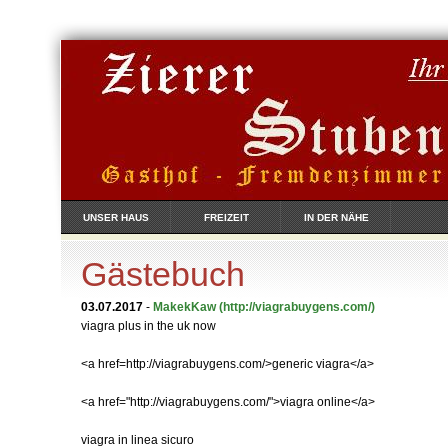
UNSER HAUS
FREIZEIT
IN DER NÄHE
Gästebuch
03.07.2017
-
MakekKaw
(http://viagrabuygens.com/)
viagra plus in the uk now
<a href=http://viagrabuygens.com/>generic viagra</a>
<a href="http://viagrabuygens.com/">viagra online</a>
viagra in linea sicuro