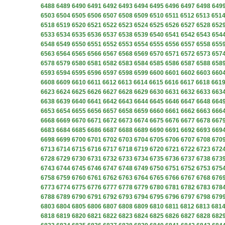
6488
6489
6490
6491
6492
6493
6494
6495
6496
6497
6498
649
6503
6504
6505
6506
6507
6508
6509
6510
6511
6512
6513
651
6518
6519
6520
6521
6522
6523
6524
6525
6526
6527
6528
652
6533
6534
6535
6536
6537
6538
6539
6540
6541
6542
6543
654
6548
6549
6550
6551
6552
6553
6554
6555
6556
6557
6558
655
6563
6564
6565
6566
6567
6568
6569
6570
6571
6572
6573
657
6578
6579
6580
6581
6582
6583
6584
6585
6586
6587
6588
658
6593
6594
6595
6596
6597
6598
6599
6600
6601
6602
6603
660
6608
6609
6610
6611
6612
6613
6614
6615
6616
6617
6618
661
6623
6624
6625
6626
6627
6628
6629
6630
6631
6632
6633
663
6638
6639
6640
6641
6642
6643
6644
6645
6646
6647
6648
664
6653
6654
6655
6656
6657
6658
6659
6660
6661
6662
6663
666
6668
6669
6670
6671
6672
6673
6674
6675
6676
6677
6678
667
6683
6684
6685
6686
6687
6688
6689
6690
6691
6692
6693
669
6698
6699
6700
6701
6702
6703
6704
6705
6706
6707
6708
670
6713
6714
6715
6716
6717
6718
6719
6720
6721
6722
6723
672
6728
6729
6730
6731
6732
6733
6734
6735
6736
6737
6738
673
6743
6744
6745
6746
6747
6748
6749
6750
6751
6752
6753
675
6758
6759
6760
6761
6762
6763
6764
6765
6766
6767
6768
676
6773
6774
6775
6776
6777
6778
6779
6780
6781
6782
6783
678
6788
6789
6790
6791
6792
6793
6794
6795
6796
6797
6798
679
6803
6804
6805
6806
6807
6808
6809
6810
6811
6812
6813
681
6818
6819
6820
6821
6822
6823
6824
6825
6826
6827
6828
682