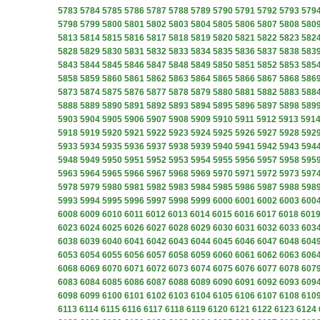
5783
5784
5785
5786
5787
5788
5789
5790
5791
5792
5793
579
5798
5799
5800
5801
5802
5803
5804
5805
5806
5807
5808
580
5813
5814
5815
5816
5817
5818
5819
5820
5821
5822
5823
582
5828
5829
5830
5831
5832
5833
5834
5835
5836
5837
5838
583
5843
5844
5845
5846
5847
5848
5849
5850
5851
5852
5853
585
5858
5859
5860
5861
5862
5863
5864
5865
5866
5867
5868
586
5873
5874
5875
5876
5877
5878
5879
5880
5881
5882
5883
588
5888
5889
5890
5891
5892
5893
5894
5895
5896
5897
5898
589
5903
5904
5905
5906
5907
5908
5909
5910
5911
5912
5913
591
5918
5919
5920
5921
5922
5923
5924
5925
5926
5927
5928
592
5933
5934
5935
5936
5937
5938
5939
5940
5941
5942
5943
594
5948
5949
5950
5951
5952
5953
5954
5955
5956
5957
5958
595
5963
5964
5965
5966
5967
5968
5969
5970
5971
5972
5973
597
5978
5979
5980
5981
5982
5983
5984
5985
5986
5987
5988
598
5993
5994
5995
5996
5997
5998
5999
6000
6001
6002
6003
600
6008
6009
6010
6011
6012
6013
6014
6015
6016
6017
6018
601
6023
6024
6025
6026
6027
6028
6029
6030
6031
6032
6033
603
6038
6039
6040
6041
6042
6043
6044
6045
6046
6047
6048
604
6053
6054
6055
6056
6057
6058
6059
6060
6061
6062
6063
606
6068
6069
6070
6071
6072
6073
6074
6075
6076
6077
6078
607
6083
6084
6085
6086
6087
6088
6089
6090
6091
6092
6093
609
6098
6099
6100
6101
6102
6103
6104
6105
6106
6107
6108
610
6113
6114
6115
6116
6117
6118
6119
6120
6121
6122
6123
6124