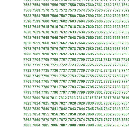
7553
7554
7555
7556
7557
7558
7559
7560
7561
7562
7563
756
7568
7569
7570
7571
7572
7573
7574
7575
7576
7577
7578
757
7583
7584
7585
7586
7587
7588
7589
7590
7591
7592
7593
759
7598
7599
7600
7601
7602
7603
7604
7605
7606
7607
7608
760
7613
7614
7615
7616
7617
7618
7619
7620
7621
7622
7623
762
7628
7629
7630
7631
7632
7633
7634
7635
7636
7637
7638
763
7643
7644
7645
7646
7647
7648
7649
7650
7651
7652
7653
765
7658
7659
7660
7661
7662
7663
7664
7665
7666
7667
7668
766
7673
7674
7675
7676
7677
7678
7679
7680
7681
7682
7683
768
7688
7689
7690
7691
7692
7693
7694
7695
7696
7697
7698
769
7703
7704
7705
7706
7707
7708
7709
7710
7711
7712
7713
771
7718
7719
7720
7721
7722
7723
7724
7725
7726
7727
7728
772
7733
7734
7735
7736
7737
7738
7739
7740
7741
7742
7743
774
7748
7749
7750
7751
7752
7753
7754
7755
7756
7757
7758
775
7763
7764
7765
7766
7767
7768
7769
7770
7771
7772
7773
777
7778
7779
7780
7781
7782
7783
7784
7785
7786
7787
7788
778
7793
7794
7795
7796
7797
7798
7799
7800
7801
7802
7803
780
7808
7809
7810
7811
7812
7813
7814
7815
7816
7817
7818
781
7823
7824
7825
7826
7827
7828
7829
7830
7831
7832
7833
783
7838
7839
7840
7841
7842
7843
7844
7845
7846
7847
7848
784
7853
7854
7855
7856
7857
7858
7859
7860
7861
7862
7863
786
7868
7869
7870
7871
7872
7873
7874
7875
7876
7877
7878
787
7883
7884
7885
7886
7887
7888
7889
7890
7891
7892
7893
789