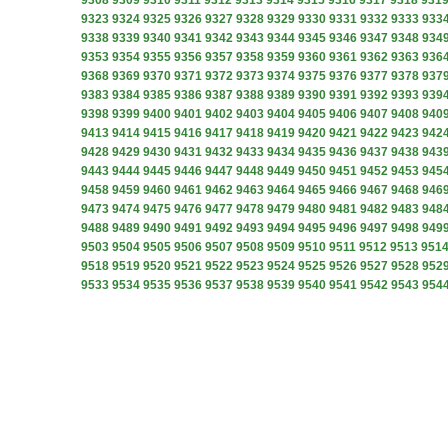
9308
9309
9310
9311
9312
9313
9314
9315
9316
9317
9318
931
9323
9324
9325
9326
9327
9328
9329
9330
9331
9332
9333
933
9338
9339
9340
9341
9342
9343
9344
9345
9346
9347
9348
934
9353
9354
9355
9356
9357
9358
9359
9360
9361
9362
9363
936
9368
9369
9370
9371
9372
9373
9374
9375
9376
9377
9378
937
9383
9384
9385
9386
9387
9388
9389
9390
9391
9392
9393
939
9398
9399
9400
9401
9402
9403
9404
9405
9406
9407
9408
940
9413
9414
9415
9416
9417
9418
9419
9420
9421
9422
9423
942
9428
9429
9430
9431
9432
9433
9434
9435
9436
9437
9438
943
9443
9444
9445
9446
9447
9448
9449
9450
9451
9452
9453
945
9458
9459
9460
9461
9462
9463
9464
9465
9466
9467
9468
946
9473
9474
9475
9476
9477
9478
9479
9480
9481
9482
9483
948
9488
9489
9490
9491
9492
9493
9494
9495
9496
9497
9498
949
9503
9504
9505
9506
9507
9508
9509
9510
9511
9512
9513
951
9518
9519
9520
9521
9522
9523
9524
9525
9526
9527
9528
952
9533
9534
9535
9536
9537
9538
9539
9540
9541
9542
9543
954