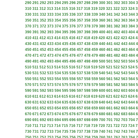
290
291
292
293
294
295
296
297
298
299
300
301
302
303
304
3
310
311
312
313
314
315
316
317
318
319
320
321
322
323
324
3
330
331
332
333
334
335
336
337
338
339
340
341
342
343
344
3
350
351
352
353
354
355
356
357
358
359
360
361
362
363
364
3
370
371
372
373
374
375
376
377
378
379
380
381
382
383
384
3
390
391
392
393
394
395
396
397
398
399
400
401
402
403
404
4
410
411
412
413
414
415
416
417
418
419
420
421
422
423
424
4
430
431
432
433
434
435
436
437
438
439
440
441
442
443
444
4
450
451
452
453
454
455
456
457
458
459
460
461
462
463
464
4
470
471
472
473
474
475
476
477
478
479
480
481
482
483
484
4
490
491
492
493
494
495
496
497
498
499
500
501
502
503
504
5
510
511
512
513
514
515
516
517
518
519
520
521
522
523
524
5
530
531
532
533
534
535
536
537
538
539
540
541
542
543
544
5
550
551
552
553
554
555
556
557
558
559
560
561
562
563
564
5
570
571
572
573
574
575
576
577
578
579
580
581
582
583
584
5
590
591
592
593
594
595
596
597
598
599
600
601
602
603
604
6
610
611
612
613
614
615
616
617
618
619
620
621
622
623
624
6
630
631
632
633
634
635
636
637
638
639
640
641
642
643
644
6
650
651
652
653
654
655
656
657
658
659
660
661
662
663
664
6
670
671
672
673
674
675
676
677
678
679
680
681
682
683
684
6
690
691
692
693
694
695
696
697
698
699
700
701
702
703
704
7
710
711
712
713
714
715
716
717
718
719
720
721
722
723
724
7
730
731
732
733
734
735
736
737
738
739
740
741
742
743
744
7
750
751
752
753
754
755
756
757
758
759
760
761
762
763
764
7