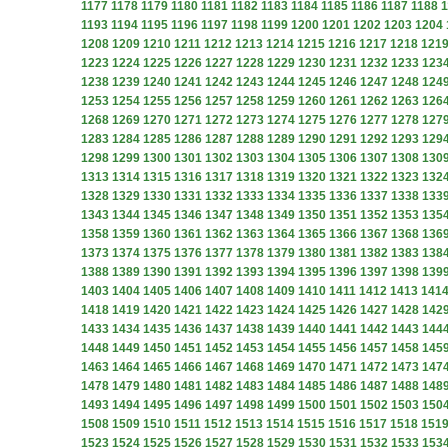
1177
1178
1179
1180
1181
1182
1183
1184
1185
1186
1187
1188
1
1193
1194
1195
1196
1197
1198
1199
1200
1201
1202
1203
1204
1208
1209
1210
1211
1212
1213
1214
1215
1216
1217
1218
121
1223
1224
1225
1226
1227
1228
1229
1230
1231
1232
1233
123
1238
1239
1240
1241
1242
1243
1244
1245
1246
1247
1248
124
1253
1254
1255
1256
1257
1258
1259
1260
1261
1262
1263
126
1268
1269
1270
1271
1272
1273
1274
1275
1276
1277
1278
127
1283
1284
1285
1286
1287
1288
1289
1290
1291
1292
1293
129
1298
1299
1300
1301
1302
1303
1304
1305
1306
1307
1308
130
1313
1314
1315
1316
1317
1318
1319
1320
1321
1322
1323
132
1328
1329
1330
1331
1332
1333
1334
1335
1336
1337
1338
133
1343
1344
1345
1346
1347
1348
1349
1350
1351
1352
1353
135
1358
1359
1360
1361
1362
1363
1364
1365
1366
1367
1368
136
1373
1374
1375
1376
1377
1378
1379
1380
1381
1382
1383
138
1388
1389
1390
1391
1392
1393
1394
1395
1396
1397
1398
139
1403
1404
1405
1406
1407
1408
1409
1410
1411
1412
1413
141
1418
1419
1420
1421
1422
1423
1424
1425
1426
1427
1428
142
1433
1434
1435
1436
1437
1438
1439
1440
1441
1442
1443
144
1448
1449
1450
1451
1452
1453
1454
1455
1456
1457
1458
145
1463
1464
1465
1466
1467
1468
1469
1470
1471
1472
1473
147
1478
1479
1480
1481
1482
1483
1484
1485
1486
1487
1488
148
1493
1494
1495
1496
1497
1498
1499
1500
1501
1502
1503
150
1508
1509
1510
1511
1512
1513
1514
1515
1516
1517
1518
151
1523
1524
1525
1526
1527
1528
1529
1530
1531
1532
1533
153