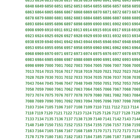
6833
6834
6835
6836
6837
6838
6839
6840
6841
6842
6843
684
6848
6849
6850
6851
6852
6853
6854
6855
6856
6857
6858
685
6863
6864
6865
6866
6867
6868
6869
6870
6871
6872
6873
687
6878
6879
6880
6881
6882
6883
6884
6885
6886
6887
6888
688
6893
6894
6895
6896
6897
6898
6899
6900
6901
6902
6903
690
6908
6909
6910
6911
6912
6913
6914
6915
6916
6917
6918
691
6923
6924
6925
6926
6927
6928
6929
6930
6931
6932
6933
693
6938
6939
6940
6941
6942
6943
6944
6945
6946
6947
6948
694
6953
6954
6955
6956
6957
6958
6959
6960
6961
6962
6963
696
6968
6969
6970
6971
6972
6973
6974
6975
6976
6977
6978
697
6983
6984
6985
6986
6987
6988
6989
6990
6991
6992
6993
699
6998
6999
7000
7001
7002
7003
7004
7005
7006
7007
7008
700
7013
7014
7015
7016
7017
7018
7019
7020
7021
7022
7023
702
7028
7029
7030
7031
7032
7033
7034
7035
7036
7037
7038
703
7043
7044
7045
7046
7047
7048
7049
7050
7051
7052
7053
705
7058
7059
7060
7061
7062
7063
7064
7065
7066
7067
7068
706
7073
7074
7075
7076
7077
7078
7079
7080
7081
7082
7083
708
7088
7089
7090
7091
7092
7093
7094
7095
7096
7097
7098
709
7103
7104
7105
7106
7107
7108
7109
7110
7111
7112
7113
7114
7118
7119
7120
7121
7122
7123
7124
7125
7126
7127
7128
7129
7133
7134
7135
7136
7137
7138
7139
7140
7141
7142
7143
714
7148
7149
7150
7151
7152
7153
7154
7155
7156
7157
7158
715
7163
7164
7165
7166
7167
7168
7169
7170
7171
7172
7173
717
7178
7179
7180
7181
7182
7183
7184
7185
7186
7187
7188
718