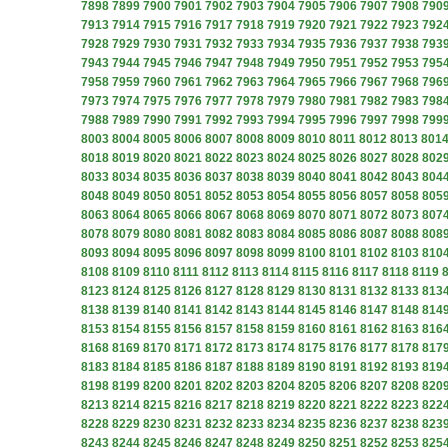
7898
7899
7900
7901
7902
7903
7904
7905
7906
7907
7908
790
7913
7914
7915
7916
7917
7918
7919
7920
7921
7922
7923
792
7928
7929
7930
7931
7932
7933
7934
7935
7936
7937
7938
793
7943
7944
7945
7946
7947
7948
7949
7950
7951
7952
7953
795
7958
7959
7960
7961
7962
7963
7964
7965
7966
7967
7968
796
7973
7974
7975
7976
7977
7978
7979
7980
7981
7982
7983
798
7988
7989
7990
7991
7992
7993
7994
7995
7996
7997
7998
799
8003
8004
8005
8006
8007
8008
8009
8010
8011
8012
8013
801
8018
8019
8020
8021
8022
8023
8024
8025
8026
8027
8028
802
8033
8034
8035
8036
8037
8038
8039
8040
8041
8042
8043
804
8048
8049
8050
8051
8052
8053
8054
8055
8056
8057
8058
805
8063
8064
8065
8066
8067
8068
8069
8070
8071
8072
8073
807
8078
8079
8080
8081
8082
8083
8084
8085
8086
8087
8088
808
8093
8094
8095
8096
8097
8098
8099
8100
8101
8102
8103
810
8108
8109
8110
8111
8112
8113
8114
8115
8116
8117
8118
8119
8123
8124
8125
8126
8127
8128
8129
8130
8131
8132
8133
813
8138
8139
8140
8141
8142
8143
8144
8145
8146
8147
8148
814
8153
8154
8155
8156
8157
8158
8159
8160
8161
8162
8163
816
8168
8169
8170
8171
8172
8173
8174
8175
8176
8177
8178
817
8183
8184
8185
8186
8187
8188
8189
8190
8191
8192
8193
819
8198
8199
8200
8201
8202
8203
8204
8205
8206
8207
8208
820
8213
8214
8215
8216
8217
8218
8219
8220
8221
8222
8223
822
8228
8229
8230
8231
8232
8233
8234
8235
8236
8237
8238
823
8243
8244
8245
8246
8247
8248
8249
8250
8251
8252
8253
825