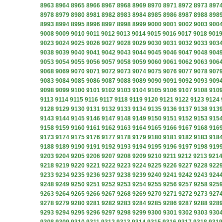
8963
8964
8965
8966
8967
8968
8969
8970
8971
8972
8973
897
8978
8979
8980
8981
8982
8983
8984
8985
8986
8987
8988
898
8993
8994
8995
8996
8997
8998
8999
9000
9001
9002
9003
900
9008
9009
9010
9011
9012
9013
9014
9015
9016
9017
9018
901
9023
9024
9025
9026
9027
9028
9029
9030
9031
9032
9033
903
9038
9039
9040
9041
9042
9043
9044
9045
9046
9047
9048
904
9053
9054
9055
9056
9057
9058
9059
9060
9061
9062
9063
906
9068
9069
9070
9071
9072
9073
9074
9075
9076
9077
9078
907
9083
9084
9085
9086
9087
9088
9089
9090
9091
9092
9093
909
9098
9099
9100
9101
9102
9103
9104
9105
9106
9107
9108
910
9113
9114
9115
9116
9117
9118
9119
9120
9121
9122
9123
9124
9128
9129
9130
9131
9132
9133
9134
9135
9136
9137
9138
913
9143
9144
9145
9146
9147
9148
9149
9150
9151
9152
9153
915
9158
9159
9160
9161
9162
9163
9164
9165
9166
9167
9168
916
9173
9174
9175
9176
9177
9178
9179
9180
9181
9182
9183
918
9188
9189
9190
9191
9192
9193
9194
9195
9196
9197
9198
919
9203
9204
9205
9206
9207
9208
9209
9210
9211
9212
9213
921
9218
9219
9220
9221
9222
9223
9224
9225
9226
9227
9228
922
9233
9234
9235
9236
9237
9238
9239
9240
9241
9242
9243
924
9248
9249
9250
9251
9252
9253
9254
9255
9256
9257
9258
925
9263
9264
9265
9266
9267
9268
9269
9270
9271
9272
9273
927
9278
9279
9280
9281
9282
9283
9284
9285
9286
9287
9288
928
9293
9294
9295
9296
9297
9298
9299
9300
9301
9302
9303
930