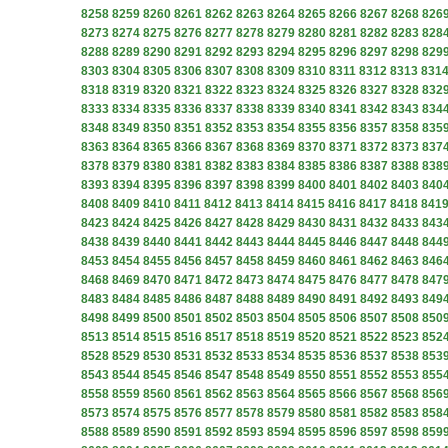
8258
8259
8260
8261
8262
8263
8264
8265
8266
8267
8268
826
8273
8274
8275
8276
8277
8278
8279
8280
8281
8282
8283
828
8288
8289
8290
8291
8292
8293
8294
8295
8296
8297
8298
829
8303
8304
8305
8306
8307
8308
8309
8310
8311
8312
8313
831
8318
8319
8320
8321
8322
8323
8324
8325
8326
8327
8328
832
8333
8334
8335
8336
8337
8338
8339
8340
8341
8342
8343
834
8348
8349
8350
8351
8352
8353
8354
8355
8356
8357
8358
835
8363
8364
8365
8366
8367
8368
8369
8370
8371
8372
8373
837
8378
8379
8380
8381
8382
8383
8384
8385
8386
8387
8388
838
8393
8394
8395
8396
8397
8398
8399
8400
8401
8402
8403
840
8408
8409
8410
8411
8412
8413
8414
8415
8416
8417
8418
841
8423
8424
8425
8426
8427
8428
8429
8430
8431
8432
8433
843
8438
8439
8440
8441
8442
8443
8444
8445
8446
8447
8448
844
8453
8454
8455
8456
8457
8458
8459
8460
8461
8462
8463
846
8468
8469
8470
8471
8472
8473
8474
8475
8476
8477
8478
847
8483
8484
8485
8486
8487
8488
8489
8490
8491
8492
8493
849
8498
8499
8500
8501
8502
8503
8504
8505
8506
8507
8508
850
8513
8514
8515
8516
8517
8518
8519
8520
8521
8522
8523
852
8528
8529
8530
8531
8532
8533
8534
8535
8536
8537
8538
853
8543
8544
8545
8546
8547
8548
8549
8550
8551
8552
8553
855
8558
8559
8560
8561
8562
8563
8564
8565
8566
8567
8568
856
8573
8574
8575
8576
8577
8578
8579
8580
8581
8582
8583
858
8588
8589
8590
8591
8592
8593
8594
8595
8596
8597
8598
859