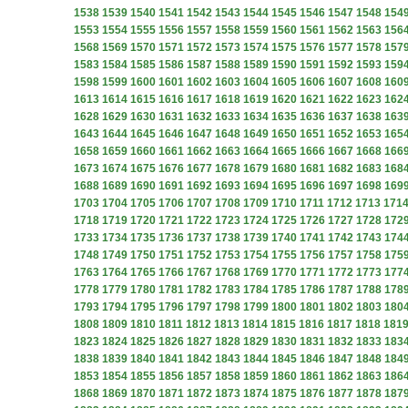
1538
1539
1540
1541
1542
1543
1544
1545
1546
1547
1548
154
1553
1554
1555
1556
1557
1558
1559
1560
1561
1562
1563
156
1568
1569
1570
1571
1572
1573
1574
1575
1576
1577
1578
157
1583
1584
1585
1586
1587
1588
1589
1590
1591
1592
1593
159
1598
1599
1600
1601
1602
1603
1604
1605
1606
1607
1608
160
1613
1614
1615
1616
1617
1618
1619
1620
1621
1622
1623
162
1628
1629
1630
1631
1632
1633
1634
1635
1636
1637
1638
163
1643
1644
1645
1646
1647
1648
1649
1650
1651
1652
1653
165
1658
1659
1660
1661
1662
1663
1664
1665
1666
1667
1668
166
1673
1674
1675
1676
1677
1678
1679
1680
1681
1682
1683
168
1688
1689
1690
1691
1692
1693
1694
1695
1696
1697
1698
169
1703
1704
1705
1706
1707
1708
1709
1710
1711
1712
1713
171
1718
1719
1720
1721
1722
1723
1724
1725
1726
1727
1728
172
1733
1734
1735
1736
1737
1738
1739
1740
1741
1742
1743
174
1748
1749
1750
1751
1752
1753
1754
1755
1756
1757
1758
175
1763
1764
1765
1766
1767
1768
1769
1770
1771
1772
1773
177
1778
1779
1780
1781
1782
1783
1784
1785
1786
1787
1788
178
1793
1794
1795
1796
1797
1798
1799
1800
1801
1802
1803
180
1808
1809
1810
1811
1812
1813
1814
1815
1816
1817
1818
181
1823
1824
1825
1826
1827
1828
1829
1830
1831
1832
1833
183
1838
1839
1840
1841
1842
1843
1844
1845
1846
1847
1848
184
1853
1854
1855
1856
1857
1858
1859
1860
1861
1862
1863
186
1868
1869
1870
1871
1872
1873
1874
1875
1876
1877
1878
187