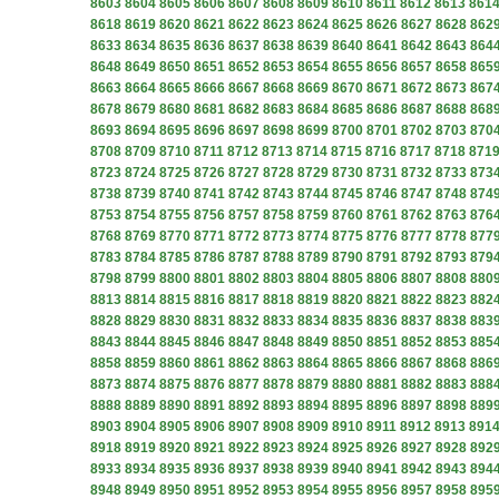
8603
8604
8605
8606
8607
8608
8609
8610
8611
8612
8613
861
8618
8619
8620
8621
8622
8623
8624
8625
8626
8627
8628
862
8633
8634
8635
8636
8637
8638
8639
8640
8641
8642
8643
864
8648
8649
8650
8651
8652
8653
8654
8655
8656
8657
8658
865
8663
8664
8665
8666
8667
8668
8669
8670
8671
8672
8673
867
8678
8679
8680
8681
8682
8683
8684
8685
8686
8687
8688
868
8693
8694
8695
8696
8697
8698
8699
8700
8701
8702
8703
870
8708
8709
8710
8711
8712
8713
8714
8715
8716
8717
8718
871
8723
8724
8725
8726
8727
8728
8729
8730
8731
8732
8733
873
8738
8739
8740
8741
8742
8743
8744
8745
8746
8747
8748
874
8753
8754
8755
8756
8757
8758
8759
8760
8761
8762
8763
876
8768
8769
8770
8771
8772
8773
8774
8775
8776
8777
8778
877
8783
8784
8785
8786
8787
8788
8789
8790
8791
8792
8793
879
8798
8799
8800
8801
8802
8803
8804
8805
8806
8807
8808
880
8813
8814
8815
8816
8817
8818
8819
8820
8821
8822
8823
882
8828
8829
8830
8831
8832
8833
8834
8835
8836
8837
8838
883
8843
8844
8845
8846
8847
8848
8849
8850
8851
8852
8853
885
8858
8859
8860
8861
8862
8863
8864
8865
8866
8867
8868
886
8873
8874
8875
8876
8877
8878
8879
8880
8881
8882
8883
888
8888
8889
8890
8891
8892
8893
8894
8895
8896
8897
8898
889
8903
8904
8905
8906
8907
8908
8909
8910
8911
8912
8913
891
8918
8919
8920
8921
8922
8923
8924
8925
8926
8927
8928
892
8933
8934
8935
8936
8937
8938
8939
8940
8941
8942
8943
894
8948
8949
8950
8951
8952
8953
8954
8955
8956
8957
8958
895