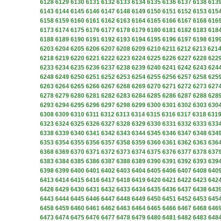
6128
6129
6130
6131
6132
6133
6134
6135
6136
6137
6138
613
6143
6144
6145
6146
6147
6148
6149
6150
6151
6152
6153
615
6158
6159
6160
6161
6162
6163
6164
6165
6166
6167
6168
616
6173
6174
6175
6176
6177
6178
6179
6180
6181
6182
6183
618
6188
6189
6190
6191
6192
6193
6194
6195
6196
6197
6198
619
6203
6204
6205
6206
6207
6208
6209
6210
6211
6212
6213
621
6218
6219
6220
6221
6222
6223
6224
6225
6226
6227
6228
622
6233
6234
6235
6236
6237
6238
6239
6240
6241
6242
6243
624
6248
6249
6250
6251
6252
6253
6254
6255
6256
6257
6258
625
6263
6264
6265
6266
6267
6268
6269
6270
6271
6272
6273
627
6278
6279
6280
6281
6282
6283
6284
6285
6286
6287
6288
628
6293
6294
6295
6296
6297
6298
6299
6300
6301
6302
6303
630
6308
6309
6310
6311
6312
6313
6314
6315
6316
6317
6318
631
6323
6324
6325
6326
6327
6328
6329
6330
6331
6332
6333
633
6338
6339
6340
6341
6342
6343
6344
6345
6346
6347
6348
634
6353
6354
6355
6356
6357
6358
6359
6360
6361
6362
6363
636
6368
6369
6370
6371
6372
6373
6374
6375
6376
6377
6378
637
6383
6384
6385
6386
6387
6388
6389
6390
6391
6392
6393
639
6398
6399
6400
6401
6402
6403
6404
6405
6406
6407
6408
640
6413
6414
6415
6416
6417
6418
6419
6420
6421
6422
6423
642
6428
6429
6430
6431
6432
6433
6434
6435
6436
6437
6438
643
6443
6444
6445
6446
6447
6448
6449
6450
6451
6452
6453
645
6458
6459
6460
6461
6462
6463
6464
6465
6466
6467
6468
646
6473
6474
6475
6476
6477
6478
6479
6480
6481
6482
6483
648