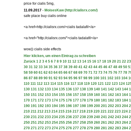
price for cialis 5mg,
11.09.2017
-
MoisesKaw
(http://cialisrx.com/)
safe place buy cialis online
<a href=http://cialisrx.com/>cialis tadalafil</a>
<a href="http://cialisrx.com/">cialis tadalafil</a>
wow)) cialis side effects
Hier klicken, um einen Eintrag zu schreiben
Zurück
1
2
3
4
5
6
7
8
9
10
11
12
13
14
15
16
17
18
19
20
21
22
23
30
31
32
33
34
35
36
37
38
39
40
41
42
43
44
45
46
47
48
49
50
5
58
59
60
61
62
63
64
65
66
67
68
69
70
71
72
73
74
75
76
77
78
7
86
87
88
89
90
91
92
93
94
95
96
97
98
99
100
101
102
103
104
1
110
111
112
113
114
115
116
117
118
119
120
121
122
123
124
12
130
131
132
133
134
135
136
137
138
139
140
141
142
143
144
1
150
151
152
153
154
155
156
157
158
159
160
161
162
163
164
1
170
171
172
173
174
175
176
177
178
179
180
181
182
183
184
1
190
191
192
193
194
195
196
197
198
199
200
201
202
203
204
2
210
211
212
213
214
215
216
217
218
219
220
221
222
223
224
2
230
231
232
233
234
235
236
237
238
239
240
241
242
243
244
2
250
251
252
253
254
255
256
257
258
259
260
261
262
263
264
2
270
271
272
273
274
275
276
277
278
279
280
281
282
283
284
2