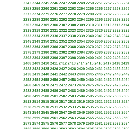
2243
2244
2245
2246
2247
2248
2249
2250
2251
2252
2253
225
2258
2259
2260
2261
2262
2263
2264
2265
2266
2267
2268
226
2273
2274
2275
2276
2277
2278
2279
2280
2281
2282
2283
228
2288
2289
2290
2291
2292
2293
2294
2295
2296
2297
2298
229
2303
2304
2305
2306
2307
2308
2309
2310
2311
2312
2313
231
2318
2319
2320
2321
2322
2323
2324
2325
2326
2327
2328
232
2333
2334
2335
2336
2337
2338
2339
2340
2341
2342
2343
234
2348
2349
2350
2351
2352
2353
2354
2355
2356
2357
2358
235
2363
2364
2365
2366
2367
2368
2369
2370
2371
2372
2373
237
2378
2379
2380
2381
2382
2383
2384
2385
2386
2387
2388
238
2393
2394
2395
2396
2397
2398
2399
2400
2401
2402
2403
240
2408
2409
2410
2411
2412
2413
2414
2415
2416
2417
2418
241
2423
2424
2425
2426
2427
2428
2429
2430
2431
2432
2433
243
2438
2439
2440
2441
2442
2443
2444
2445
2446
2447
2448
244
2453
2454
2455
2456
2457
2458
2459
2460
2461
2462
2463
246
2468
2469
2470
2471
2472
2473
2474
2475
2476
2477
2478
247
2483
2484
2485
2486
2487
2488
2489
2490
2491
2492
2493
249
2498
2499
2500
2501
2502
2503
2504
2505
2506
2507
2508
250
2513
2514
2515
2516
2517
2518
2519
2520
2521
2522
2523
252
2528
2529
2530
2531
2532
2533
2534
2535
2536
2537
2538
253
2543
2544
2545
2546
2547
2548
2549
2550
2551
2552
2553
255
2558
2559
2560
2561
2562
2563
2564
2565
2566
2567
2568
256
2573
2574
2575
2576
2577
2578
2579
2580
2581
2582
2583
258