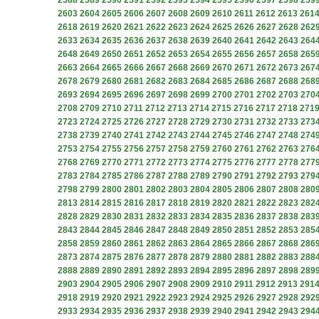
2588
2589
2590
2591
2592
2593
2594
2595
2596
2597
2598
259
2603
2604
2605
2606
2607
2608
2609
2610
2611
2612
2613
261
2618
2619
2620
2621
2622
2623
2624
2625
2626
2627
2628
262
2633
2634
2635
2636
2637
2638
2639
2640
2641
2642
2643
264
2648
2649
2650
2651
2652
2653
2654
2655
2656
2657
2658
265
2663
2664
2665
2666
2667
2668
2669
2670
2671
2672
2673
267
2678
2679
2680
2681
2682
2683
2684
2685
2686
2687
2688
268
2693
2694
2695
2696
2697
2698
2699
2700
2701
2702
2703
270
2708
2709
2710
2711
2712
2713
2714
2715
2716
2717
2718
271
2723
2724
2725
2726
2727
2728
2729
2730
2731
2732
2733
273
2738
2739
2740
2741
2742
2743
2744
2745
2746
2747
2748
274
2753
2754
2755
2756
2757
2758
2759
2760
2761
2762
2763
276
2768
2769
2770
2771
2772
2773
2774
2775
2776
2777
2778
277
2783
2784
2785
2786
2787
2788
2789
2790
2791
2792
2793
279
2798
2799
2800
2801
2802
2803
2804
2805
2806
2807
2808
280
2813
2814
2815
2816
2817
2818
2819
2820
2821
2822
2823
282
2828
2829
2830
2831
2832
2833
2834
2835
2836
2837
2838
283
2843
2844
2845
2846
2847
2848
2849
2850
2851
2852
2853
285
2858
2859
2860
2861
2862
2863
2864
2865
2866
2867
2868
286
2873
2874
2875
2876
2877
2878
2879
2880
2881
2882
2883
288
2888
2889
2890
2891
2892
2893
2894
2895
2896
2897
2898
289
2903
2904
2905
2906
2907
2908
2909
2910
2911
2912
2913
291
2918
2919
2920
2921
2922
2923
2924
2925
2926
2927
2928
292
2933
2934
2935
2936
2937
2938
2939
2940
2941
2942
2943
294