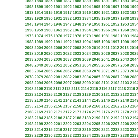
1883
1884
1885
1886
1887
1888
1889
1890
1891
1892
1893
189
1898
1899
1900
1901
1902
1903
1904
1905
1906
1907
1908
190
1913
1914
1915
1916
1917
1918
1919
1920
1921
1922
1923
192
1928
1929
1930
1931
1932
1933
1934
1935
1936
1937
1938
193
1943
1944
1945
1946
1947
1948
1949
1950
1951
1952
1953
195
1958
1959
1960
1961
1962
1963
1964
1965
1966
1967
1968
196
1973
1974
1975
1976
1977
1978
1979
1980
1981
1982
1983
198
1988
1989
1990
1991
1992
1993
1994
1995
1996
1997
1998
199
2003
2004
2005
2006
2007
2008
2009
2010
2011
2012
2013
201
2018
2019
2020
2021
2022
2023
2024
2025
2026
2027
2028
202
2033
2034
2035
2036
2037
2038
2039
2040
2041
2042
2043
204
2048
2049
2050
2051
2052
2053
2054
2055
2056
2057
2058
205
2063
2064
2065
2066
2067
2068
2069
2070
2071
2072
2073
207
2078
2079
2080
2081
2082
2083
2084
2085
2086
2087
2088
208
2093
2094
2095
2096
2097
2098
2099
2100
2101
2102
2103
210
2108
2109
2110
2111
2112
2113
2114
2115
2116
2117
2118
2119
2123
2124
2125
2126
2127
2128
2129
2130
2131
2132
2133
213
2138
2139
2140
2141
2142
2143
2144
2145
2146
2147
2148
214
2153
2154
2155
2156
2157
2158
2159
2160
2161
2162
2163
216
2168
2169
2170
2171
2172
2173
2174
2175
2176
2177
2178
217
2183
2184
2185
2186
2187
2188
2189
2190
2191
2192
2193
219
2198
2199
2200
2201
2202
2203
2204
2205
2206
2207
2208
220
2213
2214
2215
2216
2217
2218
2219
2220
2221
2222
2223
222
2228
2229
2230
2231
2232
2233
2234
2235
2236
2237
2238
223