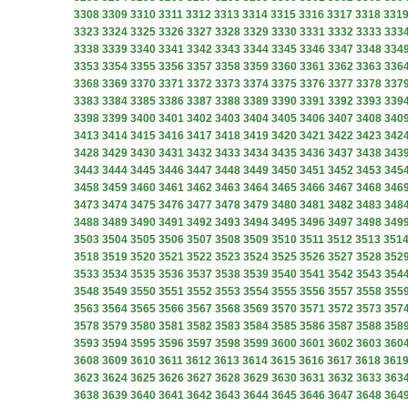
3308
3309
3310
3311
3312
3313
3314
3315
3316
3317
3318
331
3323
3324
3325
3326
3327
3328
3329
3330
3331
3332
3333
333
3338
3339
3340
3341
3342
3343
3344
3345
3346
3347
3348
334
3353
3354
3355
3356
3357
3358
3359
3360
3361
3362
3363
336
3368
3369
3370
3371
3372
3373
3374
3375
3376
3377
3378
337
3383
3384
3385
3386
3387
3388
3389
3390
3391
3392
3393
339
3398
3399
3400
3401
3402
3403
3404
3405
3406
3407
3408
340
3413
3414
3415
3416
3417
3418
3419
3420
3421
3422
3423
342
3428
3429
3430
3431
3432
3433
3434
3435
3436
3437
3438
343
3443
3444
3445
3446
3447
3448
3449
3450
3451
3452
3453
345
3458
3459
3460
3461
3462
3463
3464
3465
3466
3467
3468
346
3473
3474
3475
3476
3477
3478
3479
3480
3481
3482
3483
348
3488
3489
3490
3491
3492
3493
3494
3495
3496
3497
3498
349
3503
3504
3505
3506
3507
3508
3509
3510
3511
3512
3513
351
3518
3519
3520
3521
3522
3523
3524
3525
3526
3527
3528
352
3533
3534
3535
3536
3537
3538
3539
3540
3541
3542
3543
354
3548
3549
3550
3551
3552
3553
3554
3555
3556
3557
3558
355
3563
3564
3565
3566
3567
3568
3569
3570
3571
3572
3573
357
3578
3579
3580
3581
3582
3583
3584
3585
3586
3587
3588
358
3593
3594
3595
3596
3597
3598
3599
3600
3601
3602
3603
360
3608
3609
3610
3611
3612
3613
3614
3615
3616
3617
3618
361
3623
3624
3625
3626
3627
3628
3629
3630
3631
3632
3633
363
3638
3639
3640
3641
3642
3643
3644
3645
3646
3647
3648
364