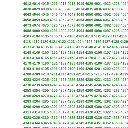
4013
4014
4015
4016
4017
4018
4019
4020
4021
4022
4023
402
4028
4029
4030
4031
4032
4033
4034
4035
4036
4037
4038
403
4043
4044
4045
4046
4047
4048
4049
4050
4051
4052
4053
405
4058
4059
4060
4061
4062
4063
4064
4065
4066
4067
4068
406
4073
4074
4075
4076
4077
4078
4079
4080
4081
4082
4083
408
4088
4089
4090
4091
4092
4093
4094
4095
4096
4097
4098
409
4103
4104
4105
4106
4107
4108
4109
4110
4111
4112
4113
4114
4118
4119
4120
4121
4122
4123
4124
4125
4126
4127
4128
4129
4133
4134
4135
4136
4137
4138
4139
4140
4141
4142
4143
414
4148
4149
4150
4151
4152
4153
4154
4155
4156
4157
4158
415
4163
4164
4165
4166
4167
4168
4169
4170
4171
4172
4173
417
4178
4179
4180
4181
4182
4183
4184
4185
4186
4187
4188
418
4193
4194
4195
4196
4197
4198
4199
4200
4201
4202
4203
420
4208
4209
4210
4211
4212
4213
4214
4215
4216
4217
4218
421
4223
4224
4225
4226
4227
4228
4229
4230
4231
4232
4233
423
4238
4239
4240
4241
4242
4243
4244
4245
4246
4247
4248
424
4253
4254
4255
4256
4257
4258
4259
4260
4261
4262
4263
426
4268
4269
4270
4271
4272
4273
4274
4275
4276
4277
4278
427
4283
4284
4285
4286
4287
4288
4289
4290
4291
4292
4293
429
4298
4299
4300
4301
4302
4303
4304
4305
4306
4307
4308
430
4313
4314
4315
4316
4317
4318
4319
4320
4321
4322
4323
432
4328
4329
4330
4331
4332
4333
4334
4335
4336
4337
4338
433
4343
4344
4345
4346
4347
4348
4349
4350
4351
4352
4353
435