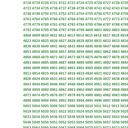
4718
4719
4720
4721
4722
4723
4724
4725
4726
4727
4728
472
4733
4734
4735
4736
4737
4738
4739
4740
4741
4742
4743
474
4748
4749
4750
4751
4752
4753
4754
4755
4756
4757
4758
475
4763
4764
4765
4766
4767
4768
4769
4770
4771
4772
4773
477
4778
4779
4780
4781
4782
4783
4784
4785
4786
4787
4788
478
4793
4794
4795
4796
4797
4798
4799
4800
4801
4802
4803
480
4808
4809
4810
4811
4812
4813
4814
4815
4816
4817
4818
481
4823
4824
4825
4826
4827
4828
4829
4830
4831
4832
4833
483
4838
4839
4840
4841
4842
4843
4844
4845
4846
4847
4848
484
4853
4854
4855
4856
4857
4858
4859
4860
4861
4862
4863
486
4868
4869
4870
4871
4872
4873
4874
4875
4876
4877
4878
487
4883
4884
4885
4886
4887
4888
4889
4890
4891
4892
4893
489
4898
4899
4900
4901
4902
4903
4904
4905
4906
4907
4908
490
4913
4914
4915
4916
4917
4918
4919
4920
4921
4922
4923
492
4928
4929
4930
4931
4932
4933
4934
4935
4936
4937
4938
493
4943
4944
4945
4946
4947
4948
4949
4950
4951
4952
4953
495
4958
4959
4960
4961
4962
4963
4964
4965
4966
4967
4968
496
4973
4974
4975
4976
4977
4978
4979
4980
4981
4982
4983
498
4988
4989
4990
4991
4992
4993
4994
4995
4996
4997
4998
499
5003
5004
5005
5006
5007
5008
5009
5010
5011
5012
5013
501
5018
5019
5020
5021
5022
5023
5024
5025
5026
5027
5028
502
5033
5034
5035
5036
5037
5038
5039
5040
5041
5042
5043
504
5048
5049
5050
5051
5052
5053
5054
5055
5056
5057
5058
505
5063
5064
5065
5066
5067
5068
5069
5070
5071
5072
5073
507