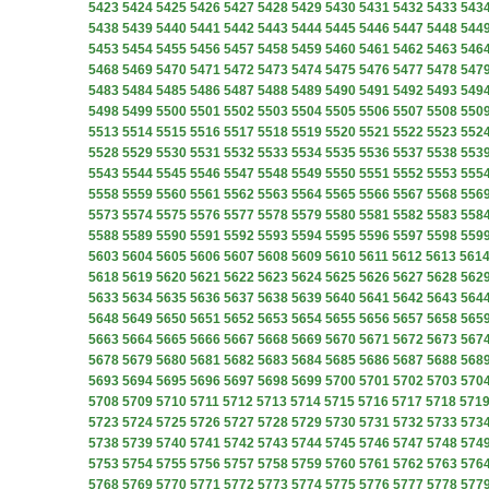
5423
5424
5425
5426
5427
5428
5429
5430
5431
5432
5433
543
5438
5439
5440
5441
5442
5443
5444
5445
5446
5447
5448
544
5453
5454
5455
5456
5457
5458
5459
5460
5461
5462
5463
546
5468
5469
5470
5471
5472
5473
5474
5475
5476
5477
5478
547
5483
5484
5485
5486
5487
5488
5489
5490
5491
5492
5493
549
5498
5499
5500
5501
5502
5503
5504
5505
5506
5507
5508
550
5513
5514
5515
5516
5517
5518
5519
5520
5521
5522
5523
552
5528
5529
5530
5531
5532
5533
5534
5535
5536
5537
5538
553
5543
5544
5545
5546
5547
5548
5549
5550
5551
5552
5553
555
5558
5559
5560
5561
5562
5563
5564
5565
5566
5567
5568
556
5573
5574
5575
5576
5577
5578
5579
5580
5581
5582
5583
558
5588
5589
5590
5591
5592
5593
5594
5595
5596
5597
5598
559
5603
5604
5605
5606
5607
5608
5609
5610
5611
5612
5613
561
5618
5619
5620
5621
5622
5623
5624
5625
5626
5627
5628
562
5633
5634
5635
5636
5637
5638
5639
5640
5641
5642
5643
564
5648
5649
5650
5651
5652
5653
5654
5655
5656
5657
5658
565
5663
5664
5665
5666
5667
5668
5669
5670
5671
5672
5673
567
5678
5679
5680
5681
5682
5683
5684
5685
5686
5687
5688
568
5693
5694
5695
5696
5697
5698
5699
5700
5701
5702
5703
570
5708
5709
5710
5711
5712
5713
5714
5715
5716
5717
5718
571
5723
5724
5725
5726
5727
5728
5729
5730
5731
5732
5733
573
5738
5739
5740
5741
5742
5743
5744
5745
5746
5747
5748
574
5753
5754
5755
5756
5757
5758
5759
5760
5761
5762
5763
576
5768
5769
5770
5771
5772
5773
5774
5775
5776
5777
5778
577