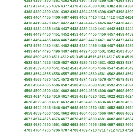
4358
4359
4360
4361
4362
4363
4364
4365
4366
4367
4368
436
4373
4374
4375
4376
4377
4378
4379
4380
4381
4382
4383
438
4388
4389
4390
4391
4392
4393
4394
4395
4396
4397
4398
439
4403
4404
4405
4406
4407
4408
4409
4410
4411
4412
4413
441
4418
4419
4420
4421
4422
4423
4424
4425
4426
4427
4428
442
4433
4434
4435
4436
4437
4438
4439
4440
4441
4442
4443
444
4448
4449
4450
4451
4452
4453
4454
4455
4456
4457
4458
445
4463
4464
4465
4466
4467
4468
4469
4470
4471
4472
4473
447
4478
4479
4480
4481
4482
4483
4484
4485
4486
4487
4488
448
4493
4494
4495
4496
4497
4498
4499
4500
4501
4502
4503
450
4508
4509
4510
4511
4512
4513
4514
4515
4516
4517
4518
451
4523
4524
4525
4526
4527
4528
4529
4530
4531
4532
4533
453
4538
4539
4540
4541
4542
4543
4544
4545
4546
4547
4548
454
4553
4554
4555
4556
4557
4558
4559
4560
4561
4562
4563
456
4568
4569
4570
4571
4572
4573
4574
4575
4576
4577
4578
457
4583
4584
4585
4586
4587
4588
4589
4590
4591
4592
4593
459
4598
4599
4600
4601
4602
4603
4604
4605
4606
4607
4608
460
4613
4614
4615
4616
4617
4618
4619
4620
4621
4622
4623
462
4628
4629
4630
4631
4632
4633
4634
4635
4636
4637
4638
463
4643
4644
4645
4646
4647
4648
4649
4650
4651
4652
4653
465
4658
4659
4660
4661
4662
4663
4664
4665
4666
4667
4668
466
4673
4674
4675
4676
4677
4678
4679
4680
4681
4682
4683
468
4688
4689
4690
4691
4692
4693
4694
4695
4696
4697
4698
469
4703
4704
4705
4706
4707
4708
4709
4710
4711
4712
4713
471