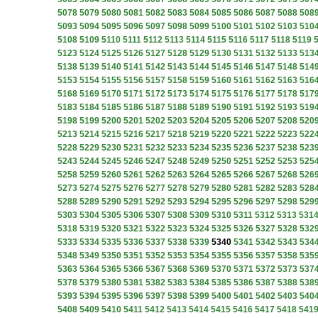
5078
5079
5080
5081
5082
5083
5084
5085
5086
5087
5088
508
5093
5094
5095
5096
5097
5098
5099
5100
5101
5102
5103
510
5108
5109
5110
5111
5112
5113
5114
5115
5116
5117
5118
5119
5123
5124
5125
5126
5127
5128
5129
5130
5131
5132
5133
513
5138
5139
5140
5141
5142
5143
5144
5145
5146
5147
5148
514
5153
5154
5155
5156
5157
5158
5159
5160
5161
5162
5163
516
5168
5169
5170
5171
5172
5173
5174
5175
5176
5177
5178
517
5183
5184
5185
5186
5187
5188
5189
5190
5191
5192
5193
519
5198
5199
5200
5201
5202
5203
5204
5205
5206
5207
5208
520
5213
5214
5215
5216
5217
5218
5219
5220
5221
5222
5223
522
5228
5229
5230
5231
5232
5233
5234
5235
5236
5237
5238
523
5243
5244
5245
5246
5247
5248
5249
5250
5251
5252
5253
525
5258
5259
5260
5261
5262
5263
5264
5265
5266
5267
5268
526
5273
5274
5275
5276
5277
5278
5279
5280
5281
5282
5283
528
5288
5289
5290
5291
5292
5293
5294
5295
5296
5297
5298
529
5303
5304
5305
5306
5307
5308
5309
5310
5311
5312
5313
531
5318
5319
5320
5321
5322
5323
5324
5325
5326
5327
5328
532
5333
5334
5335
5336
5337
5338
5339
5340
5341
5342
5343
534
5348
5349
5350
5351
5352
5353
5354
5355
5356
5357
5358
535
5363
5364
5365
5366
5367
5368
5369
5370
5371
5372
5373
537
5378
5379
5380
5381
5382
5383
5384
5385
5386
5387
5388
538
5393
5394
5395
5396
5397
5398
5399
5400
5401
5402
5403
540
5408
5409
5410
5411
5412
5413
5414
5415
5416
5417
5418
541