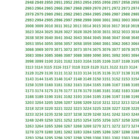
2948
2949
2950
2951
2952
2953
2954
2955
2956
2957
2958
295
2963
2964
2965
2966
2967
2968
2969
2970
2971
2972
2973
297
2978
2979
2980
2981
2982
2983
2984
2985
2986
2987
2988
298
2993
2994
2995
2996
2997
2998
2999
3000
3001
3002
3003
300
3008
3009
3010
3011
3012
3013
3014
3015
3016
3017
3018
301
3023
3024
3025
3026
3027
3028
3029
3030
3031
3032
3033
303
3038
3039
3040
3041
3042
3043
3044
3045
3046
3047
3048
304
3053
3054
3055
3056
3057
3058
3059
3060
3061
3062
3063
306
3068
3069
3070
3071
3072
3073
3074
3075
3076
3077
3078
307
3083
3084
3085
3086
3087
3088
3089
3090
3091
3092
3093
309
3098
3099
3100
3101
3102
3103
3104
3105
3106
3107
3108
310
3113
3114
3115
3116
3117
3118
3119
3120
3121
3122
3123
3124
3128
3129
3130
3131
3132
3133
3134
3135
3136
3137
3138
313
3143
3144
3145
3146
3147
3148
3149
3150
3151
3152
3153
315
3158
3159
3160
3161
3162
3163
3164
3165
3166
3167
3168
316
3173
3174
3175
3176
3177
3178
3179
3180
3181
3182
3183
318
3188
3189
3190
3191
3192
3193
3194
3195
3196
3197
3198
319
3203
3204
3205
3206
3207
3208
3209
3210
3211
3212
3213
321
3218
3219
3220
3221
3222
3223
3224
3225
3226
3227
3228
322
3233
3234
3235
3236
3237
3238
3239
3240
3241
3242
3243
324
3248
3249
3250
3251
3252
3253
3254
3255
3256
3257
3258
325
3263
3264
3265
3266
3267
3268
3269
3270
3271
3272
3273
327
3278
3279
3280
3281
3282
3283
3284
3285
3286
3287
3288
328
3293
3294
3295
3296
3297
3298
3299
3300
3301
3302
3303
330