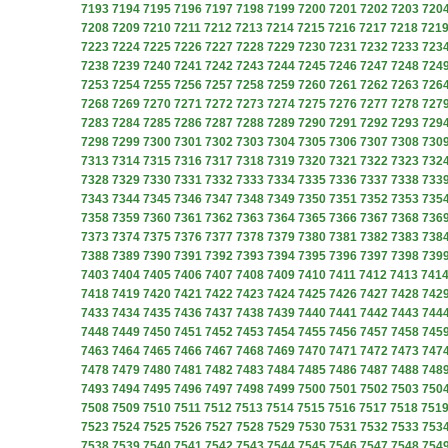
7193
7194
7195
7196
7197
7198
7199
7200
7201
7202
7203
720
7208
7209
7210
7211
7212
7213
7214
7215
7216
7217
7218
721
7223
7224
7225
7226
7227
7228
7229
7230
7231
7232
7233
723
7238
7239
7240
7241
7242
7243
7244
7245
7246
7247
7248
724
7253
7254
7255
7256
7257
7258
7259
7260
7261
7262
7263
726
7268
7269
7270
7271
7272
7273
7274
7275
7276
7277
7278
727
7283
7284
7285
7286
7287
7288
7289
7290
7291
7292
7293
729
7298
7299
7300
7301
7302
7303
7304
7305
7306
7307
7308
730
7313
7314
7315
7316
7317
7318
7319
7320
7321
7322
7323
732
7328
7329
7330
7331
7332
7333
7334
7335
7336
7337
7338
733
7343
7344
7345
7346
7347
7348
7349
7350
7351
7352
7353
735
7358
7359
7360
7361
7362
7363
7364
7365
7366
7367
7368
736
7373
7374
7375
7376
7377
7378
7379
7380
7381
7382
7383
738
7388
7389
7390
7391
7392
7393
7394
7395
7396
7397
7398
739
7403
7404
7405
7406
7407
7408
7409
7410
7411
7412
7413
741
7418
7419
7420
7421
7422
7423
7424
7425
7426
7427
7428
742
7433
7434
7435
7436
7437
7438
7439
7440
7441
7442
7443
744
7448
7449
7450
7451
7452
7453
7454
7455
7456
7457
7458
745
7463
7464
7465
7466
7467
7468
7469
7470
7471
7472
7473
747
7478
7479
7480
7481
7482
7483
7484
7485
7486
7487
7488
748
7493
7494
7495
7496
7497
7498
7499
7500
7501
7502
7503
750
7508
7509
7510
7511
7512
7513
7514
7515
7516
7517
7518
751
7523
7524
7525
7526
7527
7528
7529
7530
7531
7532
7533
753
7538
7539
7540
7541
7542
7543
7544
7545
7546
7547
7548
754