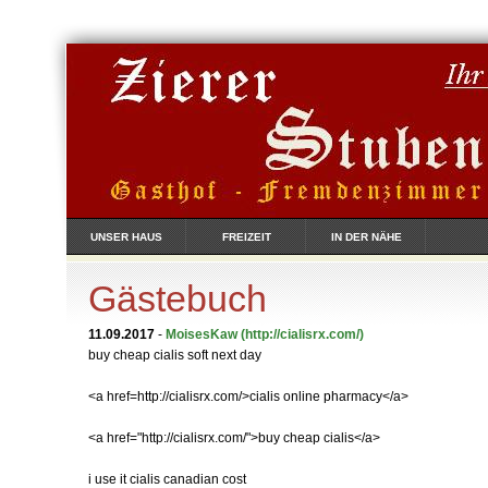
UNSER HAUS
FREIZEIT
IN DER NÄHE
Gästebuch
11.09.2017
-
MoisesKaw
(http://cialisrx.com/)
buy cheap cialis soft next day
<a href=http://cialisrx.com/>cialis online pharmacy</a>
<a href="http://cialisrx.com/">buy cheap cialis</a>
i use it cialis canadian cost