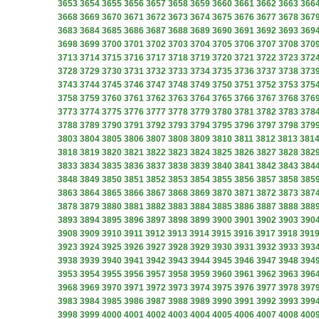
3653
3654
3655
3656
3657
3658
3659
3660
3661
3662
3663
366
3668
3669
3670
3671
3672
3673
3674
3675
3676
3677
3678
367
3683
3684
3685
3686
3687
3688
3689
3690
3691
3692
3693
369
3698
3699
3700
3701
3702
3703
3704
3705
3706
3707
3708
370
3713
3714
3715
3716
3717
3718
3719
3720
3721
3722
3723
372
3728
3729
3730
3731
3732
3733
3734
3735
3736
3737
3738
373
3743
3744
3745
3746
3747
3748
3749
3750
3751
3752
3753
375
3758
3759
3760
3761
3762
3763
3764
3765
3766
3767
3768
376
3773
3774
3775
3776
3777
3778
3779
3780
3781
3782
3783
378
3788
3789
3790
3791
3792
3793
3794
3795
3796
3797
3798
379
3803
3804
3805
3806
3807
3808
3809
3810
3811
3812
3813
381
3818
3819
3820
3821
3822
3823
3824
3825
3826
3827
3828
382
3833
3834
3835
3836
3837
3838
3839
3840
3841
3842
3843
384
3848
3849
3850
3851
3852
3853
3854
3855
3856
3857
3858
385
3863
3864
3865
3866
3867
3868
3869
3870
3871
3872
3873
387
3878
3879
3880
3881
3882
3883
3884
3885
3886
3887
3888
388
3893
3894
3895
3896
3897
3898
3899
3900
3901
3902
3903
390
3908
3909
3910
3911
3912
3913
3914
3915
3916
3917
3918
391
3923
3924
3925
3926
3927
3928
3929
3930
3931
3932
3933
393
3938
3939
3940
3941
3942
3943
3944
3945
3946
3947
3948
394
3953
3954
3955
3956
3957
3958
3959
3960
3961
3962
3963
396
3968
3969
3970
3971
3972
3973
3974
3975
3976
3977
3978
397
3983
3984
3985
3986
3987
3988
3989
3990
3991
3992
3993
399
3998
3999
4000
4001
4002
4003
4004
4005
4006
4007
4008
400