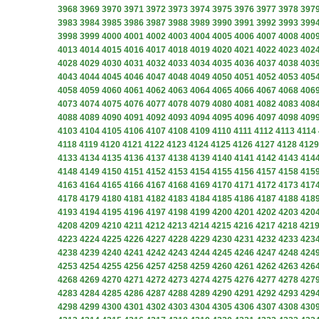
3968
3969
3970
3971
3972
3973
3974
3975
3976
3977
3978
397
3983
3984
3985
3986
3987
3988
3989
3990
3991
3992
3993
399
3998
3999
4000
4001
4002
4003
4004
4005
4006
4007
4008
400
4013
4014
4015
4016
4017
4018
4019
4020
4021
4022
4023
402
4028
4029
4030
4031
4032
4033
4034
4035
4036
4037
4038
403
4043
4044
4045
4046
4047
4048
4049
4050
4051
4052
4053
405
4058
4059
4060
4061
4062
4063
4064
4065
4066
4067
4068
406
4073
4074
4075
4076
4077
4078
4079
4080
4081
4082
4083
408
4088
4089
4090
4091
4092
4093
4094
4095
4096
4097
4098
409
4103
4104
4105
4106
4107
4108
4109
4110
4111
4112
4113
4114
4118
4119
4120
4121
4122
4123
4124
4125
4126
4127
4128
4129
4133
4134
4135
4136
4137
4138
4139
4140
4141
4142
4143
414
4148
4149
4150
4151
4152
4153
4154
4155
4156
4157
4158
415
4163
4164
4165
4166
4167
4168
4169
4170
4171
4172
4173
417
4178
4179
4180
4181
4182
4183
4184
4185
4186
4187
4188
418
4193
4194
4195
4196
4197
4198
4199
4200
4201
4202
4203
420
4208
4209
4210
4211
4212
4213
4214
4215
4216
4217
4218
421
4223
4224
4225
4226
4227
4228
4229
4230
4231
4232
4233
423
4238
4239
4240
4241
4242
4243
4244
4245
4246
4247
4248
424
4253
4254
4255
4256
4257
4258
4259
4260
4261
4262
4263
426
4268
4269
4270
4271
4272
4273
4274
4275
4276
4277
4278
427
4283
4284
4285
4286
4287
4288
4289
4290
4291
4292
4293
429
4298
4299
4300
4301
4302
4303
4304
4305
4306
4307
4308
430