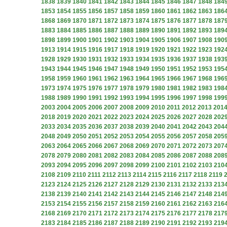
1838
1839
1840
1841
1842
1843
1844
1845
1846
1847
1848
184
1853
1854
1855
1856
1857
1858
1859
1860
1861
1862
1863
186
1868
1869
1870
1871
1872
1873
1874
1875
1876
1877
1878
187
1883
1884
1885
1886
1887
1888
1889
1890
1891
1892
1893
189
1898
1899
1900
1901
1902
1903
1904
1905
1906
1907
1908
190
1913
1914
1915
1916
1917
1918
1919
1920
1921
1922
1923
192
1928
1929
1930
1931
1932
1933
1934
1935
1936
1937
1938
193
1943
1944
1945
1946
1947
1948
1949
1950
1951
1952
1953
195
1958
1959
1960
1961
1962
1963
1964
1965
1966
1967
1968
196
1973
1974
1975
1976
1977
1978
1979
1980
1981
1982
1983
198
1988
1989
1990
1991
1992
1993
1994
1995
1996
1997
1998
199
2003
2004
2005
2006
2007
2008
2009
2010
2011
2012
2013
201
2018
2019
2020
2021
2022
2023
2024
2025
2026
2027
2028
202
2033
2034
2035
2036
2037
2038
2039
2040
2041
2042
2043
204
2048
2049
2050
2051
2052
2053
2054
2055
2056
2057
2058
205
2063
2064
2065
2066
2067
2068
2069
2070
2071
2072
2073
207
2078
2079
2080
2081
2082
2083
2084
2085
2086
2087
2088
208
2093
2094
2095
2096
2097
2098
2099
2100
2101
2102
2103
210
2108
2109
2110
2111
2112
2113
2114
2115
2116
2117
2118
2119
2123
2124
2125
2126
2127
2128
2129
2130
2131
2132
2133
213
2138
2139
2140
2141
2142
2143
2144
2145
2146
2147
2148
214
2153
2154
2155
2156
2157
2158
2159
2160
2161
2162
2163
216
2168
2169
2170
2171
2172
2173
2174
2175
2176
2177
2178
217
2183
2184
2185
2186
2187
2188
2189
2190
2191
2192
2193
219