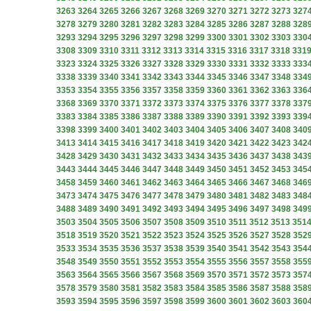
3263
3264
3265
3266
3267
3268
3269
3270
3271
3272
3273
327
3278
3279
3280
3281
3282
3283
3284
3285
3286
3287
3288
328
3293
3294
3295
3296
3297
3298
3299
3300
3301
3302
3303
330
3308
3309
3310
3311
3312
3313
3314
3315
3316
3317
3318
331
3323
3324
3325
3326
3327
3328
3329
3330
3331
3332
3333
333
3338
3339
3340
3341
3342
3343
3344
3345
3346
3347
3348
334
3353
3354
3355
3356
3357
3358
3359
3360
3361
3362
3363
336
3368
3369
3370
3371
3372
3373
3374
3375
3376
3377
3378
337
3383
3384
3385
3386
3387
3388
3389
3390
3391
3392
3393
339
3398
3399
3400
3401
3402
3403
3404
3405
3406
3407
3408
340
3413
3414
3415
3416
3417
3418
3419
3420
3421
3422
3423
342
3428
3429
3430
3431
3432
3433
3434
3435
3436
3437
3438
343
3443
3444
3445
3446
3447
3448
3449
3450
3451
3452
3453
345
3458
3459
3460
3461
3462
3463
3464
3465
3466
3467
3468
346
3473
3474
3475
3476
3477
3478
3479
3480
3481
3482
3483
348
3488
3489
3490
3491
3492
3493
3494
3495
3496
3497
3498
349
3503
3504
3505
3506
3507
3508
3509
3510
3511
3512
3513
351
3518
3519
3520
3521
3522
3523
3524
3525
3526
3527
3528
352
3533
3534
3535
3536
3537
3538
3539
3540
3541
3542
3543
354
3548
3549
3550
3551
3552
3553
3554
3555
3556
3557
3558
355
3563
3564
3565
3566
3567
3568
3569
3570
3571
3572
3573
357
3578
3579
3580
3581
3582
3583
3584
3585
3586
3587
3588
358
3593
3594
3595
3596
3597
3598
3599
3600
3601
3602
3603
360