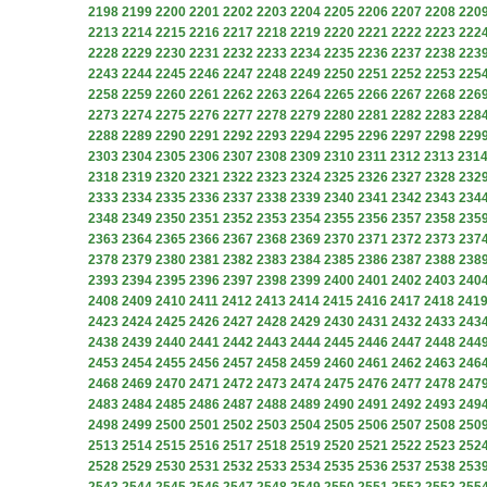
2198
2199
2200
2201
2202
2203
2204
2205
2206
2207
2208
220
2213
2214
2215
2216
2217
2218
2219
2220
2221
2222
2223
222
2228
2229
2230
2231
2232
2233
2234
2235
2236
2237
2238
223
2243
2244
2245
2246
2247
2248
2249
2250
2251
2252
2253
225
2258
2259
2260
2261
2262
2263
2264
2265
2266
2267
2268
226
2273
2274
2275
2276
2277
2278
2279
2280
2281
2282
2283
228
2288
2289
2290
2291
2292
2293
2294
2295
2296
2297
2298
229
2303
2304
2305
2306
2307
2308
2309
2310
2311
2312
2313
231
2318
2319
2320
2321
2322
2323
2324
2325
2326
2327
2328
232
2333
2334
2335
2336
2337
2338
2339
2340
2341
2342
2343
234
2348
2349
2350
2351
2352
2353
2354
2355
2356
2357
2358
235
2363
2364
2365
2366
2367
2368
2369
2370
2371
2372
2373
237
2378
2379
2380
2381
2382
2383
2384
2385
2386
2387
2388
238
2393
2394
2395
2396
2397
2398
2399
2400
2401
2402
2403
240
2408
2409
2410
2411
2412
2413
2414
2415
2416
2417
2418
241
2423
2424
2425
2426
2427
2428
2429
2430
2431
2432
2433
243
2438
2439
2440
2441
2442
2443
2444
2445
2446
2447
2448
244
2453
2454
2455
2456
2457
2458
2459
2460
2461
2462
2463
246
2468
2469
2470
2471
2472
2473
2474
2475
2476
2477
2478
247
2483
2484
2485
2486
2487
2488
2489
2490
2491
2492
2493
249
2498
2499
2500
2501
2502
2503
2504
2505
2506
2507
2508
250
2513
2514
2515
2516
2517
2518
2519
2520
2521
2522
2523
252
2528
2529
2530
2531
2532
2533
2534
2535
2536
2537
2538
253