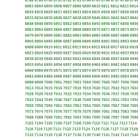
6788
6789
6790
6791
6792
6793
6794
6795
6796
6797
6798
679
6803
6804
6805
6806
6807
6808
6809
6810
6811
6812
6813
681
6818
6819
6820
6821
6822
6823
6824
6825
6826
6827
6828
682
6833
6834
6835
6836
6837
6838
6839
6840
6841
6842
6843
684
6848
6849
6850
6851
6852
6853
6854
6855
6856
6857
6858
685
6863
6864
6865
6866
6867
6868
6869
6870
6871
6872
6873
687
6878
6879
6880
6881
6882
6883
6884
6885
6886
6887
6888
688
6893
6894
6895
6896
6897
6898
6899
6900
6901
6902
6903
690
6908
6909
6910
6911
6912
6913
6914
6915
6916
6917
6918
691
6923
6924
6925
6926
6927
6928
6929
6930
6931
6932
6933
693
6938
6939
6940
6941
6942
6943
6944
6945
6946
6947
6948
694
6953
6954
6955
6956
6957
6958
6959
6960
6961
6962
6963
696
6968
6969
6970
6971
6972
6973
6974
6975
6976
6977
6978
697
6983
6984
6985
6986
6987
6988
6989
6990
6991
6992
6993
699
6998
6999
7000
7001
7002
7003
7004
7005
7006
7007
7008
700
7013
7014
7015
7016
7017
7018
7019
7020
7021
7022
7023
702
7028
7029
7030
7031
7032
7033
7034
7035
7036
7037
7038
703
7043
7044
7045
7046
7047
7048
7049
7050
7051
7052
7053
705
7058
7059
7060
7061
7062
7063
7064
7065
7066
7067
7068
706
7073
7074
7075
7076
7077
7078
7079
7080
7081
7082
7083
708
7088
7089
7090
7091
7092
7093
7094
7095
7096
7097
7098
709
7103
7104
7105
7106
7107
7108
7109
7110
7111
7112
7113
7114
7118
7119
7120
7121
7122
7123
7124
7125
7126
7127
7128
7129
7133
7134
7135
7136
7137
7138
7139
7140
7141
7142
7143
714