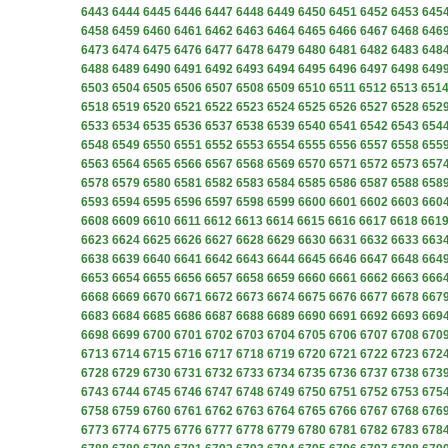
6443
6444
6445
6446
6447
6448
6449
6450
6451
6452
6453
645
6458
6459
6460
6461
6462
6463
6464
6465
6466
6467
6468
646
6473
6474
6475
6476
6477
6478
6479
6480
6481
6482
6483
648
6488
6489
6490
6491
6492
6493
6494
6495
6496
6497
6498
649
6503
6504
6505
6506
6507
6508
6509
6510
6511
6512
6513
651
6518
6519
6520
6521
6522
6523
6524
6525
6526
6527
6528
652
6533
6534
6535
6536
6537
6538
6539
6540
6541
6542
6543
654
6548
6549
6550
6551
6552
6553
6554
6555
6556
6557
6558
655
6563
6564
6565
6566
6567
6568
6569
6570
6571
6572
6573
657
6578
6579
6580
6581
6582
6583
6584
6585
6586
6587
6588
658
6593
6594
6595
6596
6597
6598
6599
6600
6601
6602
6603
660
6608
6609
6610
6611
6612
6613
6614
6615
6616
6617
6618
661
6623
6624
6625
6626
6627
6628
6629
6630
6631
6632
6633
663
6638
6639
6640
6641
6642
6643
6644
6645
6646
6647
6648
664
6653
6654
6655
6656
6657
6658
6659
6660
6661
6662
6663
666
6668
6669
6670
6671
6672
6673
6674
6675
6676
6677
6678
667
6683
6684
6685
6686
6687
6688
6689
6690
6691
6692
6693
669
6698
6699
6700
6701
6702
6703
6704
6705
6706
6707
6708
670
6713
6714
6715
6716
6717
6718
6719
6720
6721
6722
6723
672
6728
6729
6730
6731
6732
6733
6734
6735
6736
6737
6738
673
6743
6744
6745
6746
6747
6748
6749
6750
6751
6752
6753
675
6758
6759
6760
6761
6762
6763
6764
6765
6766
6767
6768
676
6773
6774
6775
6776
6777
6778
6779
6780
6781
6782
6783
678