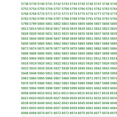
5738
5739
5740
5741
5742
5743
5744
5745
5746
5747
5748
574
5753
5754
5755
5756
5757
5758
5759
5760
5761
5762
5763
576
5768
5769
5770
5771
5772
5773
5774
5775
5776
5777
5778
577
5783
5784
5785
5786
5787
5788
5789
5790
5791
5792
5793
579
5798
5799
5800
5801
5802
5803
5804
5805
5806
5807
5808
580
5813
5814
5815
5816
5817
5818
5819
5820
5821
5822
5823
582
5828
5829
5830
5831
5832
5833
5834
5835
5836
5837
5838
583
5843
5844
5845
5846
5847
5848
5849
5850
5851
5852
5853
585
5858
5859
5860
5861
5862
5863
5864
5865
5866
5867
5868
586
5873
5874
5875
5876
5877
5878
5879
5880
5881
5882
5883
588
5888
5889
5890
5891
5892
5893
5894
5895
5896
5897
5898
589
5903
5904
5905
5906
5907
5908
5909
5910
5911
5912
5913
591
5918
5919
5920
5921
5922
5923
5924
5925
5926
5927
5928
592
5933
5934
5935
5936
5937
5938
5939
5940
5941
5942
5943
594
5948
5949
5950
5951
5952
5953
5954
5955
5956
5957
5958
595
5963
5964
5965
5966
5967
5968
5969
5970
5971
5972
5973
597
5978
5979
5980
5981
5982
5983
5984
5985
5986
5987
5988
598
5993
5994
5995
5996
5997
5998
5999
6000
6001
6002
6003
600
6008
6009
6010
6011
6012
6013
6014
6015
6016
6017
6018
601
6023
6024
6025
6026
6027
6028
6029
6030
6031
6032
6033
603
6038
6039
6040
6041
6042
6043
6044
6045
6046
6047
6048
604
6053
6054
6055
6056
6057
6058
6059
6060
6061
6062
6063
606
6068
6069
6070
6071
6072
6073
6074
6075
6076
6077
6078
607