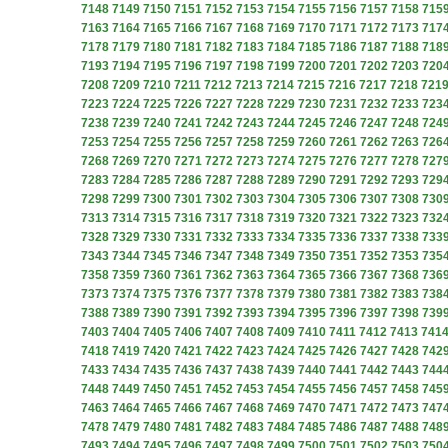
7148
7149
7150
7151
7152
7153
7154
7155
7156
7157
7158
715
7163
7164
7165
7166
7167
7168
7169
7170
7171
7172
7173
717
7178
7179
7180
7181
7182
7183
7184
7185
7186
7187
7188
718
7193
7194
7195
7196
7197
7198
7199
7200
7201
7202
7203
720
7208
7209
7210
7211
7212
7213
7214
7215
7216
7217
7218
721
7223
7224
7225
7226
7227
7228
7229
7230
7231
7232
7233
723
7238
7239
7240
7241
7242
7243
7244
7245
7246
7247
7248
724
7253
7254
7255
7256
7257
7258
7259
7260
7261
7262
7263
726
7268
7269
7270
7271
7272
7273
7274
7275
7276
7277
7278
727
7283
7284
7285
7286
7287
7288
7289
7290
7291
7292
7293
729
7298
7299
7300
7301
7302
7303
7304
7305
7306
7307
7308
730
7313
7314
7315
7316
7317
7318
7319
7320
7321
7322
7323
732
7328
7329
7330
7331
7332
7333
7334
7335
7336
7337
7338
733
7343
7344
7345
7346
7347
7348
7349
7350
7351
7352
7353
735
7358
7359
7360
7361
7362
7363
7364
7365
7366
7367
7368
736
7373
7374
7375
7376
7377
7378
7379
7380
7381
7382
7383
738
7388
7389
7390
7391
7392
7393
7394
7395
7396
7397
7398
739
7403
7404
7405
7406
7407
7408
7409
7410
7411
7412
7413
741
7418
7419
7420
7421
7422
7423
7424
7425
7426
7427
7428
742
7433
7434
7435
7436
7437
7438
7439
7440
7441
7442
7443
744
7448
7449
7450
7451
7452
7453
7454
7455
7456
7457
7458
745
7463
7464
7465
7466
7467
7468
7469
7470
7471
7472
7473
747
7478
7479
7480
7481
7482
7483
7484
7485
7486
7487
7488
748
7493
7494
7495
7496
7497
7498
7499
7500
7501
7502
7503
750