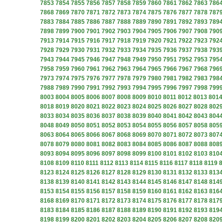
7853
7854
7855
7856
7857
7858
7859
7860
7861
7862
7863
786
7868
7869
7870
7871
7872
7873
7874
7875
7876
7877
7878
787
7883
7884
7885
7886
7887
7888
7889
7890
7891
7892
7893
789
7898
7899
7900
7901
7902
7903
7904
7905
7906
7907
7908
790
7913
7914
7915
7916
7917
7918
7919
7920
7921
7922
7923
792
7928
7929
7930
7931
7932
7933
7934
7935
7936
7937
7938
793
7943
7944
7945
7946
7947
7948
7949
7950
7951
7952
7953
795
7958
7959
7960
7961
7962
7963
7964
7965
7966
7967
7968
796
7973
7974
7975
7976
7977
7978
7979
7980
7981
7982
7983
798
7988
7989
7990
7991
7992
7993
7994
7995
7996
7997
7998
799
8003
8004
8005
8006
8007
8008
8009
8010
8011
8012
8013
801
8018
8019
8020
8021
8022
8023
8024
8025
8026
8027
8028
802
8033
8034
8035
8036
8037
8038
8039
8040
8041
8042
8043
804
8048
8049
8050
8051
8052
8053
8054
8055
8056
8057
8058
805
8063
8064
8065
8066
8067
8068
8069
8070
8071
8072
8073
807
8078
8079
8080
8081
8082
8083
8084
8085
8086
8087
8088
808
8093
8094
8095
8096
8097
8098
8099
8100
8101
8102
8103
810
8108
8109
8110
8111
8112
8113
8114
8115
8116
8117
8118
8119
8123
8124
8125
8126
8127
8128
8129
8130
8131
8132
8133
813
8138
8139
8140
8141
8142
8143
8144
8145
8146
8147
8148
814
8153
8154
8155
8156
8157
8158
8159
8160
8161
8162
8163
816
8168
8169
8170
8171
8172
8173
8174
8175
8176
8177
8178
817
8183
8184
8185
8186
8187
8188
8189
8190
8191
8192
8193
819
8198
8199
8200
8201
8202
8203
8204
8205
8206
8207
8208
820