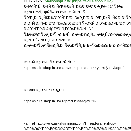
01.07.2025
-
SialisshopCatte
(https://sialis-shop.in.ua)
Ð½Ð°Ñˆ Ñ–Ð½Ñ‚ÐµÑ€Ð½ÐµÑ‚-Ð¼Ð°Ð³Ð°Ð·Ð¸Ð½ â€” Ñ†Ðµ
Ð¿Ñ€Ð¾Ñ„ÐµÑÑ–Ð¹Ð½Ð¸Ð¹ ÑÐ°Ð¹Ñ‚,
ÑÐºÐ¸Ð¹ Ð¿Ñ€Ð¾Ð´Ð°Ñ” Ð²ÐµÐ»Ð¸ÐºÐ¸Ð¹ Ð²Ð¸Ð±Ñ–Ñ€ Ð·Ð°Ñ
Ð´Ð»Ñ Ð¿Ñ–Ð´Ð²Ð¸Ñ‰ÐµÐ½Ð½Ñ Ñ–Ð½Ñ‚Ð¸Ð¼Ð½Ð¾Ð³Ð¾ Ð¶Ð¸
Ð½Ð°ÑˆÐ¾Ð¼Ñƒ ÐºÐ°Ñ‚Ð°Ð»Ð¾Ð·Ñ– Ñ”
Ñ‚Ð¾Ð²Ð°Ñ€Ð¸ Ð²Ñ–Ð´ Ð²Ñ–Ð´Ð¾Ð¼Ð¸Ñ… Ð²Ð¸Ñ€Ð¾Ð±Ð½Ð¸Ðº
Ð¿Ñ–Ð´Ñ‚Ñ€Ð¸Ð¼Ð°ÑŽÑ‚ÑŒ
Ð¿Ð¾ÐºÑ€Ð°Ñ‰Ð¸Ñ‚Ð¸ ÑÐµÐºÑÑƒÐ°Ð»ÑŒÐ½Ðµ Ð·Ð´Ð¾Ñ€Ð¾
Ð”Ð»Ñ Ð¿Ð¾Ð´ÑƒÐ¼Ð°Ñ‚ÑŒ:
https://sialis-shop.in.ua/samye-rasprostranennye-mify-o-viagre/
Ð”Ð»Ñ Ð¿Ð¾ÐºÑƒÐ¿ÐºÐ¸
https://sialis-shop.in.ua/uk/product/tadajoy-20/
<a href=http://www.askaluminium.com/Thread-sialis-shop-
%D0%94%D0%B0%D0%BF%D0%BE%D0%BA%D1%81%D0%B