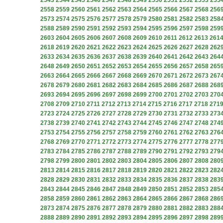
2543
2544
2545
2546
2547
2548
2549
2550
2551
2552
2553
255
2558
2559
2560
2561
2562
2563
2564
2565
2566
2567
2568
256
2573
2574
2575
2576
2577
2578
2579
2580
2581
2582
2583
258
2588
2589
2590
2591
2592
2593
2594
2595
2596
2597
2598
259
2603
2604
2605
2606
2607
2608
2609
2610
2611
2612
2613
261
2618
2619
2620
2621
2622
2623
2624
2625
2626
2627
2628
262
2633
2634
2635
2636
2637
2638
2639
2640
2641
2642
2643
264
2648
2649
2650
2651
2652
2653
2654
2655
2656
2657
2658
265
2663
2664
2665
2666
2667
2668
2669
2670
2671
2672
2673
267
2678
2679
2680
2681
2682
2683
2684
2685
2686
2687
2688
268
2693
2694
2695
2696
2697
2698
2699
2700
2701
2702
2703
270
2708
2709
2710
2711
2712
2713
2714
2715
2716
2717
2718
271
2723
2724
2725
2726
2727
2728
2729
2730
2731
2732
2733
273
2738
2739
2740
2741
2742
2743
2744
2745
2746
2747
2748
274
2753
2754
2755
2756
2757
2758
2759
2760
2761
2762
2763
276
2768
2769
2770
2771
2772
2773
2774
2775
2776
2777
2778
277
2783
2784
2785
2786
2787
2788
2789
2790
2791
2792
2793
279
2798
2799
2800
2801
2802
2803
2804
2805
2806
2807
2808
280
2813
2814
2815
2816
2817
2818
2819
2820
2821
2822
2823
282
2828
2829
2830
2831
2832
2833
2834
2835
2836
2837
2838
283
2843
2844
2845
2846
2847
2848
2849
2850
2851
2852
2853
285
2858
2859
2860
2861
2862
2863
2864
2865
2866
2867
2868
286
2873
2874
2875
2876
2877
2878
2879
2880
2881
2882
2883
288
2888
2889
2890
2891
2892
2893
2894
2895
2896
2897
2898
289