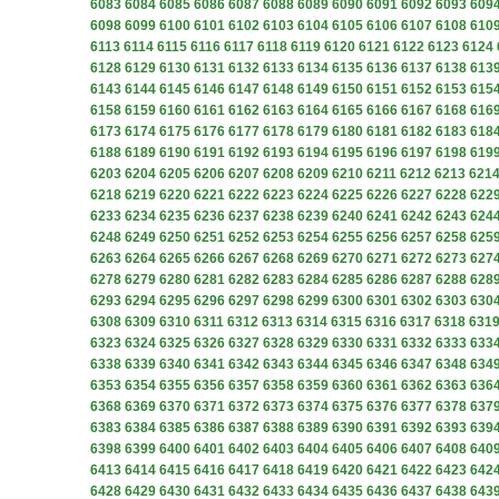
6083
6084
6085
6086
6087
6088
6089
6090
6091
6092
6093
609
6098
6099
6100
6101
6102
6103
6104
6105
6106
6107
6108
610
6113
6114
6115
6116
6117
6118
6119
6120
6121
6122
6123
6124
6128
6129
6130
6131
6132
6133
6134
6135
6136
6137
6138
613
6143
6144
6145
6146
6147
6148
6149
6150
6151
6152
6153
615
6158
6159
6160
6161
6162
6163
6164
6165
6166
6167
6168
616
6173
6174
6175
6176
6177
6178
6179
6180
6181
6182
6183
618
6188
6189
6190
6191
6192
6193
6194
6195
6196
6197
6198
619
6203
6204
6205
6206
6207
6208
6209
6210
6211
6212
6213
621
6218
6219
6220
6221
6222
6223
6224
6225
6226
6227
6228
622
6233
6234
6235
6236
6237
6238
6239
6240
6241
6242
6243
624
6248
6249
6250
6251
6252
6253
6254
6255
6256
6257
6258
625
6263
6264
6265
6266
6267
6268
6269
6270
6271
6272
6273
627
6278
6279
6280
6281
6282
6283
6284
6285
6286
6287
6288
628
6293
6294
6295
6296
6297
6298
6299
6300
6301
6302
6303
630
6308
6309
6310
6311
6312
6313
6314
6315
6316
6317
6318
631
6323
6324
6325
6326
6327
6328
6329
6330
6331
6332
6333
633
6338
6339
6340
6341
6342
6343
6344
6345
6346
6347
6348
634
6353
6354
6355
6356
6357
6358
6359
6360
6361
6362
6363
636
6368
6369
6370
6371
6372
6373
6374
6375
6376
6377
6378
637
6383
6384
6385
6386
6387
6388
6389
6390
6391
6392
6393
639
6398
6399
6400
6401
6402
6403
6404
6405
6406
6407
6408
640
6413
6414
6415
6416
6417
6418
6419
6420
6421
6422
6423
642
6428
6429
6430
6431
6432
6433
6434
6435
6436
6437
6438
643