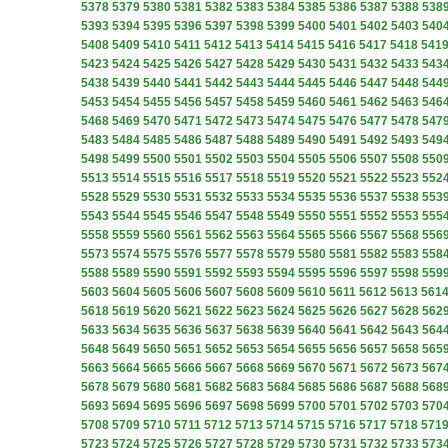
5378
5379
5380
5381
5382
5383
5384
5385
5386
5387
5388
538
5393
5394
5395
5396
5397
5398
5399
5400
5401
5402
5403
540
5408
5409
5410
5411
5412
5413
5414
5415
5416
5417
5418
541
5423
5424
5425
5426
5427
5428
5429
5430
5431
5432
5433
543
5438
5439
5440
5441
5442
5443
5444
5445
5446
5447
5448
544
5453
5454
5455
5456
5457
5458
5459
5460
5461
5462
5463
546
5468
5469
5470
5471
5472
5473
5474
5475
5476
5477
5478
547
5483
5484
5485
5486
5487
5488
5489
5490
5491
5492
5493
549
5498
5499
5500
5501
5502
5503
5504
5505
5506
5507
5508
550
5513
5514
5515
5516
5517
5518
5519
5520
5521
5522
5523
552
5528
5529
5530
5531
5532
5533
5534
5535
5536
5537
5538
553
5543
5544
5545
5546
5547
5548
5549
5550
5551
5552
5553
555
5558
5559
5560
5561
5562
5563
5564
5565
5566
5567
5568
556
5573
5574
5575
5576
5577
5578
5579
5580
5581
5582
5583
558
5588
5589
5590
5591
5592
5593
5594
5595
5596
5597
5598
559
5603
5604
5605
5606
5607
5608
5609
5610
5611
5612
5613
561
5618
5619
5620
5621
5622
5623
5624
5625
5626
5627
5628
562
5633
5634
5635
5636
5637
5638
5639
5640
5641
5642
5643
564
5648
5649
5650
5651
5652
5653
5654
5655
5656
5657
5658
565
5663
5664
5665
5666
5667
5668
5669
5670
5671
5672
5673
567
5678
5679
5680
5681
5682
5683
5684
5685
5686
5687
5688
568
5693
5694
5695
5696
5697
5698
5699
5700
5701
5702
5703
570
5708
5709
5710
5711
5712
5713
5714
5715
5716
5717
5718
571
5723
5724
5725
5726
5727
5728
5729
5730
5731
5732
5733
573