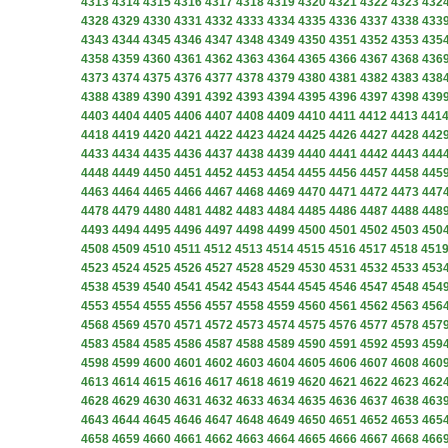
4313
4314
4315
4316
4317
4318
4319
4320
4321
4322
4323
432
4328
4329
4330
4331
4332
4333
4334
4335
4336
4337
4338
433
4343
4344
4345
4346
4347
4348
4349
4350
4351
4352
4353
435
4358
4359
4360
4361
4362
4363
4364
4365
4366
4367
4368
436
4373
4374
4375
4376
4377
4378
4379
4380
4381
4382
4383
438
4388
4389
4390
4391
4392
4393
4394
4395
4396
4397
4398
439
4403
4404
4405
4406
4407
4408
4409
4410
4411
4412
4413
441
4418
4419
4420
4421
4422
4423
4424
4425
4426
4427
4428
442
4433
4434
4435
4436
4437
4438
4439
4440
4441
4442
4443
444
4448
4449
4450
4451
4452
4453
4454
4455
4456
4457
4458
445
4463
4464
4465
4466
4467
4468
4469
4470
4471
4472
4473
447
4478
4479
4480
4481
4482
4483
4484
4485
4486
4487
4488
448
4493
4494
4495
4496
4497
4498
4499
4500
4501
4502
4503
450
4508
4509
4510
4511
4512
4513
4514
4515
4516
4517
4518
451
4523
4524
4525
4526
4527
4528
4529
4530
4531
4532
4533
453
4538
4539
4540
4541
4542
4543
4544
4545
4546
4547
4548
454
4553
4554
4555
4556
4557
4558
4559
4560
4561
4562
4563
456
4568
4569
4570
4571
4572
4573
4574
4575
4576
4577
4578
457
4583
4584
4585
4586
4587
4588
4589
4590
4591
4592
4593
459
4598
4599
4600
4601
4602
4603
4604
4605
4606
4607
4608
460
4613
4614
4615
4616
4617
4618
4619
4620
4621
4622
4623
462
4628
4629
4630
4631
4632
4633
4634
4635
4636
4637
4638
463
4643
4644
4645
4646
4647
4648
4649
4650
4651
4652
4653
465
4658
4659
4660
4661
4662
4663
4664
4665
4666
4667
4668
466