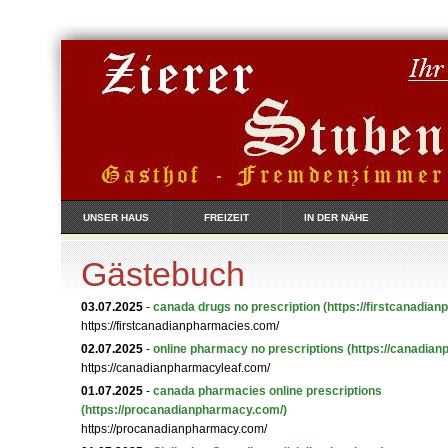
UNSER HAUS
FREIZEIT
IN DER NÄHE
Gästebuch
03.07.2025
-
canada drugs no prescription
(https://firstcanadia
https://firstcanadianpharmacies.com/
02.07.2025
-
online pharmacy no prescriptions
(https://canadia
https://canadianpharmacyleaf.com/
01.07.2025
-
canada pharmacies online prescriptions
(https://procanadianpharmacy.com/)
https://procanadianpharmacy.com/