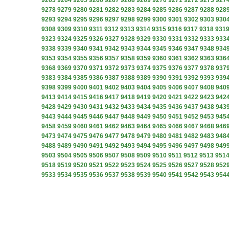
9263
9264
9265
9266
9267
9268
9269
9270
9271
9272
9273
927
9278
9279
9280
9281
9282
9283
9284
9285
9286
9287
9288
928
9293
9294
9295
9296
9297
9298
9299
9300
9301
9302
9303
930
9308
9309
9310
9311
9312
9313
9314
9315
9316
9317
9318
931
9323
9324
9325
9326
9327
9328
9329
9330
9331
9332
9333
933
9338
9339
9340
9341
9342
9343
9344
9345
9346
9347
9348
934
9353
9354
9355
9356
9357
9358
9359
9360
9361
9362
9363
936
9368
9369
9370
9371
9372
9373
9374
9375
9376
9377
9378
937
9383
9384
9385
9386
9387
9388
9389
9390
9391
9392
9393
939
9398
9399
9400
9401
9402
9403
9404
9405
9406
9407
9408
940
9413
9414
9415
9416
9417
9418
9419
9420
9421
9422
9423
942
9428
9429
9430
9431
9432
9433
9434
9435
9436
9437
9438
943
9443
9444
9445
9446
9447
9448
9449
9450
9451
9452
9453
945
9458
9459
9460
9461
9462
9463
9464
9465
9466
9467
9468
946
9473
9474
9475
9476
9477
9478
9479
9480
9481
9482
9483
948
9488
9489
9490
9491
9492
9493
9494
9495
9496
9497
9498
949
9503
9504
9505
9506
9507
9508
9509
9510
9511
9512
9513
951
9518
9519
9520
9521
9522
9523
9524
9525
9526
9527
9528
952
9533
9534
9535
9536
9537
9538
9539
9540
9541
9542
9543
954