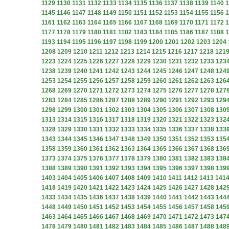
1129
1130
1131
1132
1133
1134
1135
1136
1137
1138
1139
1140
1
1145
1146
1147
1148
1149
1150
1151
1152
1153
1154
1155
1156
1
1161
1162
1163
1164
1165
1166
1167
1168
1169
1170
1171
1172
1
1177
1178
1179
1180
1181
1182
1183
1184
1185
1186
1187
1188
1
1193
1194
1195
1196
1197
1198
1199
1200
1201
1202
1203
1204
1208
1209
1210
1211
1212
1213
1214
1215
1216
1217
1218
121
1223
1224
1225
1226
1227
1228
1229
1230
1231
1232
1233
123
1238
1239
1240
1241
1242
1243
1244
1245
1246
1247
1248
124
1253
1254
1255
1256
1257
1258
1259
1260
1261
1262
1263
126
1268
1269
1270
1271
1272
1273
1274
1275
1276
1277
1278
127
1283
1284
1285
1286
1287
1288
1289
1290
1291
1292
1293
129
1298
1299
1300
1301
1302
1303
1304
1305
1306
1307
1308
130
1313
1314
1315
1316
1317
1318
1319
1320
1321
1322
1323
132
1328
1329
1330
1331
1332
1333
1334
1335
1336
1337
1338
133
1343
1344
1345
1346
1347
1348
1349
1350
1351
1352
1353
135
1358
1359
1360
1361
1362
1363
1364
1365
1366
1367
1368
136
1373
1374
1375
1376
1377
1378
1379
1380
1381
1382
1383
138
1388
1389
1390
1391
1392
1393
1394
1395
1396
1397
1398
139
1403
1404
1405
1406
1407
1408
1409
1410
1411
1412
1413
141
1418
1419
1420
1421
1422
1423
1424
1425
1426
1427
1428
142
1433
1434
1435
1436
1437
1438
1439
1440
1441
1442
1443
144
1448
1449
1450
1451
1452
1453
1454
1455
1456
1457
1458
145
1463
1464
1465
1466
1467
1468
1469
1470
1471
1472
1473
147
1478
1479
1480
1481
1482
1483
1484
1485
1486
1487
1488
148