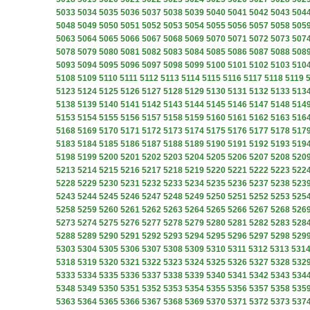
5033
5034
5035
5036
5037
5038
5039
5040
5041
5042
5043
504
5048
5049
5050
5051
5052
5053
5054
5055
5056
5057
5058
505
5063
5064
5065
5066
5067
5068
5069
5070
5071
5072
5073
507
5078
5079
5080
5081
5082
5083
5084
5085
5086
5087
5088
508
5093
5094
5095
5096
5097
5098
5099
5100
5101
5102
5103
510
5108
5109
5110
5111
5112
5113
5114
5115
5116
5117
5118
5119
5123
5124
5125
5126
5127
5128
5129
5130
5131
5132
5133
513
5138
5139
5140
5141
5142
5143
5144
5145
5146
5147
5148
514
5153
5154
5155
5156
5157
5158
5159
5160
5161
5162
5163
516
5168
5169
5170
5171
5172
5173
5174
5175
5176
5177
5178
517
5183
5184
5185
5186
5187
5188
5189
5190
5191
5192
5193
519
5198
5199
5200
5201
5202
5203
5204
5205
5206
5207
5208
520
5213
5214
5215
5216
5217
5218
5219
5220
5221
5222
5223
522
5228
5229
5230
5231
5232
5233
5234
5235
5236
5237
5238
523
5243
5244
5245
5246
5247
5248
5249
5250
5251
5252
5253
525
5258
5259
5260
5261
5262
5263
5264
5265
5266
5267
5268
526
5273
5274
5275
5276
5277
5278
5279
5280
5281
5282
5283
528
5288
5289
5290
5291
5292
5293
5294
5295
5296
5297
5298
529
5303
5304
5305
5306
5307
5308
5309
5310
5311
5312
5313
531
5318
5319
5320
5321
5322
5323
5324
5325
5326
5327
5328
532
5333
5334
5335
5336
5337
5338
5339
5340
5341
5342
5343
534
5348
5349
5350
5351
5352
5353
5354
5355
5356
5357
5358
535
5363
5364
5365
5366
5367
5368
5369
5370
5371
5372
5373
537