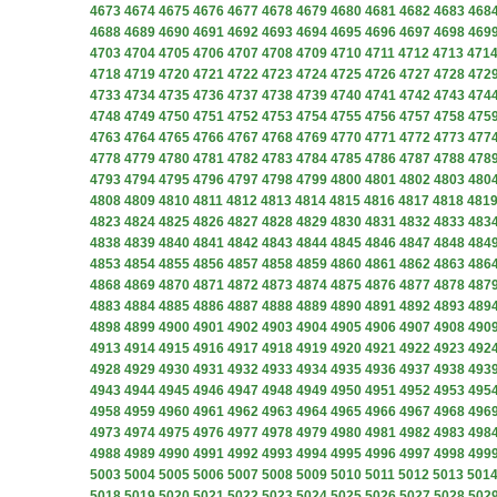
4673
4674
4675
4676
4677
4678
4679
4680
4681
4682
4683
468
4688
4689
4690
4691
4692
4693
4694
4695
4696
4697
4698
469
4703
4704
4705
4706
4707
4708
4709
4710
4711
4712
4713
471
4718
4719
4720
4721
4722
4723
4724
4725
4726
4727
4728
472
4733
4734
4735
4736
4737
4738
4739
4740
4741
4742
4743
474
4748
4749
4750
4751
4752
4753
4754
4755
4756
4757
4758
475
4763
4764
4765
4766
4767
4768
4769
4770
4771
4772
4773
477
4778
4779
4780
4781
4782
4783
4784
4785
4786
4787
4788
478
4793
4794
4795
4796
4797
4798
4799
4800
4801
4802
4803
480
4808
4809
4810
4811
4812
4813
4814
4815
4816
4817
4818
481
4823
4824
4825
4826
4827
4828
4829
4830
4831
4832
4833
483
4838
4839
4840
4841
4842
4843
4844
4845
4846
4847
4848
484
4853
4854
4855
4856
4857
4858
4859
4860
4861
4862
4863
486
4868
4869
4870
4871
4872
4873
4874
4875
4876
4877
4878
487
4883
4884
4885
4886
4887
4888
4889
4890
4891
4892
4893
489
4898
4899
4900
4901
4902
4903
4904
4905
4906
4907
4908
490
4913
4914
4915
4916
4917
4918
4919
4920
4921
4922
4923
492
4928
4929
4930
4931
4932
4933
4934
4935
4936
4937
4938
493
4943
4944
4945
4946
4947
4948
4949
4950
4951
4952
4953
495
4958
4959
4960
4961
4962
4963
4964
4965
4966
4967
4968
496
4973
4974
4975
4976
4977
4978
4979
4980
4981
4982
4983
498
4988
4989
4990
4991
4992
4993
4994
4995
4996
4997
4998
499
5003
5004
5005
5006
5007
5008
5009
5010
5011
5012
5013
501
5018
5019
5020
5021
5022
5023
5024
5025
5026
5027
5028
502