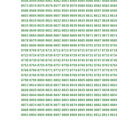
8558
8559
8560
8561
8562
8563
8564
8565
8566
8567
8568
856
8573
8574
8575
8576
8577
8578
8579
8580
8581
8582
8583
858
8588
8589
8590
8591
8592
8593
8594
8595
8596
8597
8598
859
8603
8604
8605
8606
8607
8608
8609
8610
8611
8612
8613
861
8618
8619
8620
8621
8622
8623
8624
8625
8626
8627
8628
862
8633
8634
8635
8636
8637
8638
8639
8640
8641
8642
8643
864
8648
8649
8650
8651
8652
8653
8654
8655
8656
8657
8658
865
8663
8664
8665
8666
8667
8668
8669
8670
8671
8672
8673
867
8678
8679
8680
8681
8682
8683
8684
8685
8686
8687
8688
868
8693
8694
8695
8696
8697
8698
8699
8700
8701
8702
8703
870
8708
8709
8710
8711
8712
8713
8714
8715
8716
8717
8718
871
8723
8724
8725
8726
8727
8728
8729
8730
8731
8732
8733
873
8738
8739
8740
8741
8742
8743
8744
8745
8746
8747
8748
874
8753
8754
8755
8756
8757
8758
8759
8760
8761
8762
8763
876
8768
8769
8770
8771
8772
8773
8774
8775
8776
8777
8778
877
8783
8784
8785
8786
8787
8788
8789
8790
8791
8792
8793
879
8798
8799
8800
8801
8802
8803
8804
8805
8806
8807
8808
880
8813
8814
8815
8816
8817
8818
8819
8820
8821
8822
8823
882
8828
8829
8830
8831
8832
8833
8834
8835
8836
8837
8838
883
8843
8844
8845
8846
8847
8848
8849
8850
8851
8852
8853
885
8858
8859
8860
8861
8862
8863
8864
8865
8866
8867
8868
886
8873
8874
8875
8876
8877
8878
8879
8880
8881
8882
8883
888
8888
8889
8890
8891
8892
8893
8894
8895
8896
8897
8898
889
8903
8904
8905
8906
8907
8908
8909
8910
8911
8912
8913
891