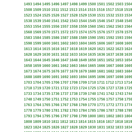
1493
1494
1495
1496
1497
1498
1499
1500
1501
1502
1503
150
1508
1509
1510
1511
1512
1513
1514
1515
1516
1517
1518
151
1523
1524
1525
1526
1527
1528
1529
1530
1531
1532
1533
153
1538
1539
1540
1541
1542
1543
1544
1545
1546
1547
1548
154
1553
1554
1555
1556
1557
1558
1559
1560
1561
1562
1563
156
1568
1569
1570
1571
1572
1573
1574
1575
1576
1577
1578
157
1583
1584
1585
1586
1587
1588
1589
1590
1591
1592
1593
159
1598
1599
1600
1601
1602
1603
1604
1605
1606
1607
1608
160
1613
1614
1615
1616
1617
1618
1619
1620
1621
1622
1623
162
1628
1629
1630
1631
1632
1633
1634
1635
1636
1637
1638
163
1643
1644
1645
1646
1647
1648
1649
1650
1651
1652
1653
165
1658
1659
1660
1661
1662
1663
1664
1665
1666
1667
1668
166
1673
1674
1675
1676
1677
1678
1679
1680
1681
1682
1683
168
1688
1689
1690
1691
1692
1693
1694
1695
1696
1697
1698
169
1703
1704
1705
1706
1707
1708
1709
1710
1711
1712
1713
171
1718
1719
1720
1721
1722
1723
1724
1725
1726
1727
1728
172
1733
1734
1735
1736
1737
1738
1739
1740
1741
1742
1743
174
1748
1749
1750
1751
1752
1753
1754
1755
1756
1757
1758
175
1763
1764
1765
1766
1767
1768
1769
1770
1771
1772
1773
177
1778
1779
1780
1781
1782
1783
1784
1785
1786
1787
1788
178
1793
1794
1795
1796
1797
1798
1799
1800
1801
1802
1803
180
1808
1809
1810
1811
1812
1813
1814
1815
1816
1817
1818
181
1823
1824
1825
1826
1827
1828
1829
1830
1831
1832
1833
183