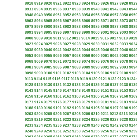
8918
8919
8920
8921
8922
8923
8924
8925
8926
8927
8928
892
8933
8934
8935
8936
8937
8938
8939
8940
8941
8942
8943
894
8948
8949
8950
8951
8952
8953
8954
8955
8956
8957
8958
895
8963
8964
8965
8966
8967
8968
8969
8970
8971
8972
8973
897
8978
8979
8980
8981
8982
8983
8984
8985
8986
8987
8988
898
8993
8994
8995
8996
8997
8998
8999
9000
9001
9002
9003
900
9008
9009
9010
9011
9012
9013
9014
9015
9016
9017
9018
901
9023
9024
9025
9026
9027
9028
9029
9030
9031
9032
9033
903
9038
9039
9040
9041
9042
9043
9044
9045
9046
9047
9048
904
9053
9054
9055
9056
9057
9058
9059
9060
9061
9062
9063
906
9068
9069
9070
9071
9072
9073
9074
9075
9076
9077
9078
907
9083
9084
9085
9086
9087
9088
9089
9090
9091
9092
9093
909
9098
9099
9100
9101
9102
9103
9104
9105
9106
9107
9108
910
9113
9114
9115
9116
9117
9118
9119
9120
9121
9122
9123
9124
9128
9129
9130
9131
9132
9133
9134
9135
9136
9137
9138
913
9143
9144
9145
9146
9147
9148
9149
9150
9151
9152
9153
915
9158
9159
9160
9161
9162
9163
9164
9165
9166
9167
9168
916
9173
9174
9175
9176
9177
9178
9179
9180
9181
9182
9183
918
9188
9189
9190
9191
9192
9193
9194
9195
9196
9197
9198
919
9203
9204
9205
9206
9207
9208
9209
9210
9211
9212
9213
921
9218
9219
9220
9221
9222
9223
9224
9225
9226
9227
9228
922
9233
9234
9235
9236
9237
9238
9239
9240
9241
9242
9243
924
9248
9249
9250
9251
9252
9253
9254
9255
9256
9257
9258
925