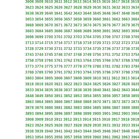
3608
3609
3610
3611
3612
3613
3614
3615
3616
3617
3618
361
3623
3624
3625
3626
3627
3628
3629
3630
3631
3632
3633
363
3638
3639
3640
3641
3642
3643
3644
3645
3646
3647
3648
364
3653
3654
3655
3656
3657
3658
3659
3660
3661
3662
3663
366
3668
3669
3670
3671
3672
3673
3674
3675
3676
3677
3678
367
3683
3684
3685
3686
3687
3688
3689
3690
3691
3692
3693
369
3698
3699
3700
3701
3702
3703
3704
3705
3706
3707
3708
370
3713
3714
3715
3716
3717
3718
3719
3720
3721
3722
3723
372
3728
3729
3730
3731
3732
3733
3734
3735
3736
3737
3738
373
3743
3744
3745
3746
3747
3748
3749
3750
3751
3752
3753
375
3758
3759
3760
3761
3762
3763
3764
3765
3766
3767
3768
376
3773
3774
3775
3776
3777
3778
3779
3780
3781
3782
3783
378
3788
3789
3790
3791
3792
3793
3794
3795
3796
3797
3798
379
3803
3804
3805
3806
3807
3808
3809
3810
3811
3812
3813
381
3818
3819
3820
3821
3822
3823
3824
3825
3826
3827
3828
382
3833
3834
3835
3836
3837
3838
3839
3840
3841
3842
3843
384
3848
3849
3850
3851
3852
3853
3854
3855
3856
3857
3858
385
3863
3864
3865
3866
3867
3868
3869
3870
3871
3872
3873
387
3878
3879
3880
3881
3882
3883
3884
3885
3886
3887
3888
388
3893
3894
3895
3896
3897
3898
3899
3900
3901
3902
3903
390
3908
3909
3910
3911
3912
3913
3914
3915
3916
3917
3918
391
3923
3924
3925
3926
3927
3928
3929
3930
3931
3932
3933
393
3938
3939
3940
3941
3942
3943
3944
3945
3946
3947
3948
394
3953
3954
3955
3956
3957
3958
3959
3960
3961
3962
3963
396