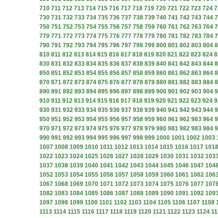
710
711
712
713
714
715
716
717
718
719
720
721
722
723
724
7
730
731
732
733
734
735
736
737
738
739
740
741
742
743
744
7
750
751
752
753
754
755
756
757
758
759
760
761
762
763
764
7
770
771
772
773
774
775
776
777
778
779
780
781
782
783
784
7
790
791
792
793
794
795
796
797
798
799
800
801
802
803
804
8
810
811
812
813
814
815
816
817
818
819
820
821
822
823
824
8
830
831
832
833
834
835
836
837
838
839
840
841
842
843
844
8
850
851
852
853
854
855
856
857
858
859
860
861
862
863
864
8
870
871
872
873
874
875
876
877
878
879
880
881
882
883
884
8
890
891
892
893
894
895
896
897
898
899
900
901
902
903
904
9
910
911
912
913
914
915
916
917
918
919
920
921
922
923
924
9
930
931
932
933
934
935
936
937
938
939
940
941
942
943
944
9
950
951
952
953
954
955
956
957
958
959
960
961
962
963
964
9
970
971
972
973
974
975
976
977
978
979
980
981
982
983
984
9
990
991
992
993
994
995
996
997
998
999
1000
1001
1002
1003
1007
1008
1009
1010
1011
1012
1013
1014
1015
1016
1017
101
1022
1023
1024
1025
1026
1027
1028
1029
1030
1031
1032
103
1037
1038
1039
1040
1041
1042
1043
1044
1045
1046
1047
104
1052
1053
1054
1055
1056
1057
1058
1059
1060
1061
1062
106
1067
1068
1069
1070
1071
1072
1073
1074
1075
1076
1077
107
1082
1083
1084
1085
1086
1087
1088
1089
1090
1091
1092
109
1097
1098
1099
1100
1101
1102
1103
1104
1105
1106
1107
1108
1113
1114
1115
1116
1117
1118
1119
1120
1121
1122
1123
1124
11