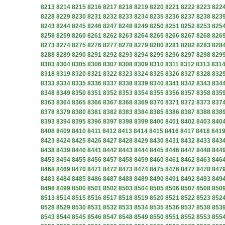
8213
8214
8215
8216
8217
8218
8219
8220
8221
8222
8223
822
8228
8229
8230
8231
8232
8233
8234
8235
8236
8237
8238
823
8243
8244
8245
8246
8247
8248
8249
8250
8251
8252
8253
825
8258
8259
8260
8261
8262
8263
8264
8265
8266
8267
8268
826
8273
8274
8275
8276
8277
8278
8279
8280
8281
8282
8283
828
8288
8289
8290
8291
8292
8293
8294
8295
8296
8297
8298
829
8303
8304
8305
8306
8307
8308
8309
8310
8311
8312
8313
831
8318
8319
8320
8321
8322
8323
8324
8325
8326
8327
8328
832
8333
8334
8335
8336
8337
8338
8339
8340
8341
8342
8343
834
8348
8349
8350
8351
8352
8353
8354
8355
8356
8357
8358
835
8363
8364
8365
8366
8367
8368
8369
8370
8371
8372
8373
837
8378
8379
8380
8381
8382
8383
8384
8385
8386
8387
8388
838
8393
8394
8395
8396
8397
8398
8399
8400
8401
8402
8403
840
8408
8409
8410
8411
8412
8413
8414
8415
8416
8417
8418
841
8423
8424
8425
8426
8427
8428
8429
8430
8431
8432
8433
843
8438
8439
8440
8441
8442
8443
8444
8445
8446
8447
8448
844
8453
8454
8455
8456
8457
8458
8459
8460
8461
8462
8463
846
8468
8469
8470
8471
8472
8473
8474
8475
8476
8477
8478
847
8483
8484
8485
8486
8487
8488
8489
8490
8491
8492
8493
849
8498
8499
8500
8501
8502
8503
8504
8505
8506
8507
8508
850
8513
8514
8515
8516
8517
8518
8519
8520
8521
8522
8523
852
8528
8529
8530
8531
8532
8533
8534
8535
8536
8537
8538
853
8543
8544
8545
8546
8547
8548
8549
8550
8551
8552
8553
855