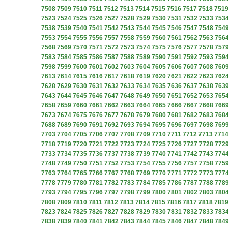
7508
7509
7510
7511
7512
7513
7514
7515
7516
7517
7518
751
7523
7524
7525
7526
7527
7528
7529
7530
7531
7532
7533
753
7538
7539
7540
7541
7542
7543
7544
7545
7546
7547
7548
754
7553
7554
7555
7556
7557
7558
7559
7560
7561
7562
7563
756
7568
7569
7570
7571
7572
7573
7574
7575
7576
7577
7578
757
7583
7584
7585
7586
7587
7588
7589
7590
7591
7592
7593
759
7598
7599
7600
7601
7602
7603
7604
7605
7606
7607
7608
760
7613
7614
7615
7616
7617
7618
7619
7620
7621
7622
7623
762
7628
7629
7630
7631
7632
7633
7634
7635
7636
7637
7638
763
7643
7644
7645
7646
7647
7648
7649
7650
7651
7652
7653
765
7658
7659
7660
7661
7662
7663
7664
7665
7666
7667
7668
766
7673
7674
7675
7676
7677
7678
7679
7680
7681
7682
7683
768
7688
7689
7690
7691
7692
7693
7694
7695
7696
7697
7698
769
7703
7704
7705
7706
7707
7708
7709
7710
7711
7712
7713
771
7718
7719
7720
7721
7722
7723
7724
7725
7726
7727
7728
772
7733
7734
7735
7736
7737
7738
7739
7740
7741
7742
7743
774
7748
7749
7750
7751
7752
7753
7754
7755
7756
7757
7758
775
7763
7764
7765
7766
7767
7768
7769
7770
7771
7772
7773
777
7778
7779
7780
7781
7782
7783
7784
7785
7786
7787
7788
778
7793
7794
7795
7796
7797
7798
7799
7800
7801
7802
7803
780
7808
7809
7810
7811
7812
7813
7814
7815
7816
7817
7818
781
7823
7824
7825
7826
7827
7828
7829
7830
7831
7832
7833
783
7838
7839
7840
7841
7842
7843
7844
7845
7846
7847
7848
784