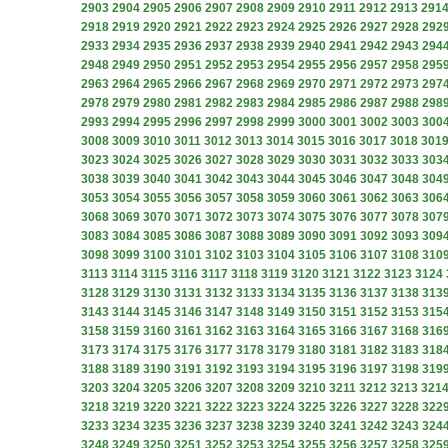
2903
2904
2905
2906
2907
2908
2909
2910
2911
2912
2913
291
2918
2919
2920
2921
2922
2923
2924
2925
2926
2927
2928
292
2933
2934
2935
2936
2937
2938
2939
2940
2941
2942
2943
294
2948
2949
2950
2951
2952
2953
2954
2955
2956
2957
2958
295
2963
2964
2965
2966
2967
2968
2969
2970
2971
2972
2973
297
2978
2979
2980
2981
2982
2983
2984
2985
2986
2987
2988
298
2993
2994
2995
2996
2997
2998
2999
3000
3001
3002
3003
300
3008
3009
3010
3011
3012
3013
3014
3015
3016
3017
3018
301
3023
3024
3025
3026
3027
3028
3029
3030
3031
3032
3033
303
3038
3039
3040
3041
3042
3043
3044
3045
3046
3047
3048
304
3053
3054
3055
3056
3057
3058
3059
3060
3061
3062
3063
306
3068
3069
3070
3071
3072
3073
3074
3075
3076
3077
3078
307
3083
3084
3085
3086
3087
3088
3089
3090
3091
3092
3093
309
3098
3099
3100
3101
3102
3103
3104
3105
3106
3107
3108
310
3113
3114
3115
3116
3117
3118
3119
3120
3121
3122
3123
3124
3128
3129
3130
3131
3132
3133
3134
3135
3136
3137
3138
313
3143
3144
3145
3146
3147
3148
3149
3150
3151
3152
3153
315
3158
3159
3160
3161
3162
3163
3164
3165
3166
3167
3168
316
3173
3174
3175
3176
3177
3178
3179
3180
3181
3182
3183
318
3188
3189
3190
3191
3192
3193
3194
3195
3196
3197
3198
319
3203
3204
3205
3206
3207
3208
3209
3210
3211
3212
3213
321
3218
3219
3220
3221
3222
3223
3224
3225
3226
3227
3228
322
3233
3234
3235
3236
3237
3238
3239
3240
3241
3242
3243
324
3248
3249
3250
3251
3252
3253
3254
3255
3256
3257
3258
325