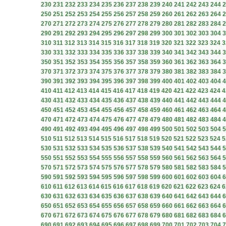
230
231
232
233
234
235
236
237
238
239
240
241
242
243
244
2
250
251
252
253
254
255
256
257
258
259
260
261
262
263
264
2
270
271
272
273
274
275
276
277
278
279
280
281
282
283
284
2
290
291
292
293
294
295
296
297
298
299
300
301
302
303
304
3
310
311
312
313
314
315
316
317
318
319
320
321
322
323
324
3
330
331
332
333
334
335
336
337
338
339
340
341
342
343
344
3
350
351
352
353
354
355
356
357
358
359
360
361
362
363
364
3
370
371
372
373
374
375
376
377
378
379
380
381
382
383
384
3
390
391
392
393
394
395
396
397
398
399
400
401
402
403
404
4
410
411
412
413
414
415
416
417
418
419
420
421
422
423
424
4
430
431
432
433
434
435
436
437
438
439
440
441
442
443
444
4
450
451
452
453
454
455
456
457
458
459
460
461
462
463
464
4
470
471
472
473
474
475
476
477
478
479
480
481
482
483
484
4
490
491
492
493
494
495
496
497
498
499
500
501
502
503
504
5
510
511
512
513
514
515
516
517
518
519
520
521
522
523
524
5
530
531
532
533
534
535
536
537
538
539
540
541
542
543
544
5
550
551
552
553
554
555
556
557
558
559
560
561
562
563
564
5
570
571
572
573
574
575
576
577
578
579
580
581
582
583
584
5
590
591
592
593
594
595
596
597
598
599
600
601
602
603
604
6
610
611
612
613
614
615
616
617
618
619
620
621
622
623
624
6
630
631
632
633
634
635
636
637
638
639
640
641
642
643
644
6
650
651
652
653
654
655
656
657
658
659
660
661
662
663
664
6
670
671
672
673
674
675
676
677
678
679
680
681
682
683
684
6
690
691
692
693
694
695
696
697
698
699
700
701
702
703
704
7