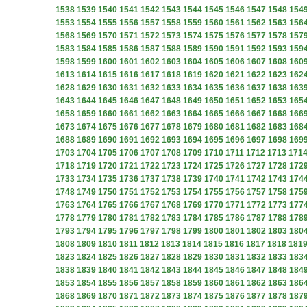
1538
1539
1540
1541
1542
1543
1544
1545
1546
1547
1548
154
1553
1554
1555
1556
1557
1558
1559
1560
1561
1562
1563
156
1568
1569
1570
1571
1572
1573
1574
1575
1576
1577
1578
157
1583
1584
1585
1586
1587
1588
1589
1590
1591
1592
1593
159
1598
1599
1600
1601
1602
1603
1604
1605
1606
1607
1608
160
1613
1614
1615
1616
1617
1618
1619
1620
1621
1622
1623
162
1628
1629
1630
1631
1632
1633
1634
1635
1636
1637
1638
163
1643
1644
1645
1646
1647
1648
1649
1650
1651
1652
1653
165
1658
1659
1660
1661
1662
1663
1664
1665
1666
1667
1668
166
1673
1674
1675
1676
1677
1678
1679
1680
1681
1682
1683
168
1688
1689
1690
1691
1692
1693
1694
1695
1696
1697
1698
169
1703
1704
1705
1706
1707
1708
1709
1710
1711
1712
1713
171
1718
1719
1720
1721
1722
1723
1724
1725
1726
1727
1728
172
1733
1734
1735
1736
1737
1738
1739
1740
1741
1742
1743
174
1748
1749
1750
1751
1752
1753
1754
1755
1756
1757
1758
175
1763
1764
1765
1766
1767
1768
1769
1770
1771
1772
1773
177
1778
1779
1780
1781
1782
1783
1784
1785
1786
1787
1788
178
1793
1794
1795
1796
1797
1798
1799
1800
1801
1802
1803
180
1808
1809
1810
1811
1812
1813
1814
1815
1816
1817
1818
181
1823
1824
1825
1826
1827
1828
1829
1830
1831
1832
1833
183
1838
1839
1840
1841
1842
1843
1844
1845
1846
1847
1848
184
1853
1854
1855
1856
1857
1858
1859
1860
1861
1862
1863
186
1868
1869
1870
1871
1872
1873
1874
1875
1876
1877
1878
187