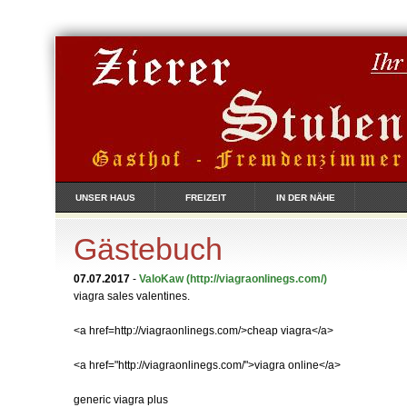
UNSER HAUS
FREIZEIT
IN DER NÄHE
Gästebuch
07.07.2017
-
ValoKaw
(http://viagraonlinegs.com/)
viagra sales valentines.
<a href=http://viagraonlinegs.com/>cheap viagra</a>
<a href="http://viagraonlinegs.com/">viagra online</a>
generic viagra plus