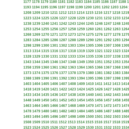
1177
1178
1179
1180
1181
1182
1183
1184
1185
1186
1187
1188
1
1193
1194
1195
1196
1197
1198
1199
1200
1201
1202
1203
1204
1208
1209
1210
1211
1212
1213
1214
1215
1216
1217
1218
121
1223
1224
1225
1226
1227
1228
1229
1230
1231
1232
1233
123
1238
1239
1240
1241
1242
1243
1244
1245
1246
1247
1248
124
1253
1254
1255
1256
1257
1258
1259
1260
1261
1262
1263
126
1268
1269
1270
1271
1272
1273
1274
1275
1276
1277
1278
127
1283
1284
1285
1286
1287
1288
1289
1290
1291
1292
1293
129
1298
1299
1300
1301
1302
1303
1304
1305
1306
1307
1308
130
1313
1314
1315
1316
1317
1318
1319
1320
1321
1322
1323
132
1328
1329
1330
1331
1332
1333
1334
1335
1336
1337
1338
133
1343
1344
1345
1346
1347
1348
1349
1350
1351
1352
1353
135
1358
1359
1360
1361
1362
1363
1364
1365
1366
1367
1368
136
1373
1374
1375
1376
1377
1378
1379
1380
1381
1382
1383
138
1388
1389
1390
1391
1392
1393
1394
1395
1396
1397
1398
139
1403
1404
1405
1406
1407
1408
1409
1410
1411
1412
1413
141
1418
1419
1420
1421
1422
1423
1424
1425
1426
1427
1428
142
1433
1434
1435
1436
1437
1438
1439
1440
1441
1442
1443
144
1448
1449
1450
1451
1452
1453
1454
1455
1456
1457
1458
145
1463
1464
1465
1466
1467
1468
1469
1470
1471
1472
1473
147
1478
1479
1480
1481
1482
1483
1484
1485
1486
1487
1488
148
1493
1494
1495
1496
1497
1498
1499
1500
1501
1502
1503
150
1508
1509
1510
1511
1512
1513
1514
1515
1516
1517
1518
151
1523
1524
1525
1526
1527
1528
1529
1530
1531
1532
1533
153