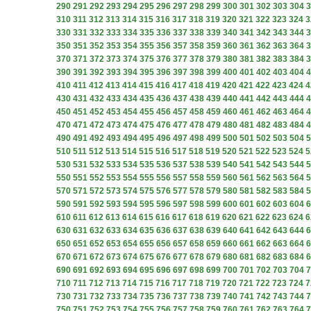
290
291
292
293
294
295
296
297
298
299
300
301
302
303
304
3
310
311
312
313
314
315
316
317
318
319
320
321
322
323
324
3
330
331
332
333
334
335
336
337
338
339
340
341
342
343
344
3
350
351
352
353
354
355
356
357
358
359
360
361
362
363
364
3
370
371
372
373
374
375
376
377
378
379
380
381
382
383
384
3
390
391
392
393
394
395
396
397
398
399
400
401
402
403
404
4
410
411
412
413
414
415
416
417
418
419
420
421
422
423
424
4
430
431
432
433
434
435
436
437
438
439
440
441
442
443
444
4
450
451
452
453
454
455
456
457
458
459
460
461
462
463
464
4
470
471
472
473
474
475
476
477
478
479
480
481
482
483
484
4
490
491
492
493
494
495
496
497
498
499
500
501
502
503
504
5
510
511
512
513
514
515
516
517
518
519
520
521
522
523
524
5
530
531
532
533
534
535
536
537
538
539
540
541
542
543
544
5
550
551
552
553
554
555
556
557
558
559
560
561
562
563
564
5
570
571
572
573
574
575
576
577
578
579
580
581
582
583
584
5
590
591
592
593
594
595
596
597
598
599
600
601
602
603
604
6
610
611
612
613
614
615
616
617
618
619
620
621
622
623
624
6
630
631
632
633
634
635
636
637
638
639
640
641
642
643
644
6
650
651
652
653
654
655
656
657
658
659
660
661
662
663
664
6
670
671
672
673
674
675
676
677
678
679
680
681
682
683
684
6
690
691
692
693
694
695
696
697
698
699
700
701
702
703
704
7
710
711
712
713
714
715
716
717
718
719
720
721
722
723
724
7
730
731
732
733
734
735
736
737
738
739
740
741
742
743
744
7
750
751
752
753
754
755
756
757
758
759
760
761
762
763
764
7