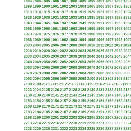
1883
1884
1885
1886
1887
1888
1889
1890
1891
1892
1893
189
1898
1899
1900
1901
1902
1903
1904
1905
1906
1907
1908
190
1913
1914
1915
1916
1917
1918
1919
1920
1921
1922
1923
192
1928
1929
1930
1931
1932
1933
1934
1935
1936
1937
1938
193
1943
1944
1945
1946
1947
1948
1949
1950
1951
1952
1953
195
1958
1959
1960
1961
1962
1963
1964
1965
1966
1967
1968
196
1973
1974
1975
1976
1977
1978
1979
1980
1981
1982
1983
198
1988
1989
1990
1991
1992
1993
1994
1995
1996
1997
1998
199
2003
2004
2005
2006
2007
2008
2009
2010
2011
2012
2013
201
2018
2019
2020
2021
2022
2023
2024
2025
2026
2027
2028
202
2033
2034
2035
2036
2037
2038
2039
2040
2041
2042
2043
204
2048
2049
2050
2051
2052
2053
2054
2055
2056
2057
2058
205
2063
2064
2065
2066
2067
2068
2069
2070
2071
2072
2073
207
2078
2079
2080
2081
2082
2083
2084
2085
2086
2087
2088
208
2093
2094
2095
2096
2097
2098
2099
2100
2101
2102
2103
210
2108
2109
2110
2111
2112
2113
2114
2115
2116
2117
2118
2119
2123
2124
2125
2126
2127
2128
2129
2130
2131
2132
2133
213
2138
2139
2140
2141
2142
2143
2144
2145
2146
2147
2148
214
2153
2154
2155
2156
2157
2158
2159
2160
2161
2162
2163
216
2168
2169
2170
2171
2172
2173
2174
2175
2176
2177
2178
217
2183
2184
2185
2186
2187
2188
2189
2190
2191
2192
2193
219
2198
2199
2200
2201
2202
2203
2204
2205
2206
2207
2208
220
2213
2214
2215
2216
2217
2218
2219
2220
2221
2222
2223
222
2228
2229
2230
2231
2232
2233
2234
2235
2236
2237
2238
223