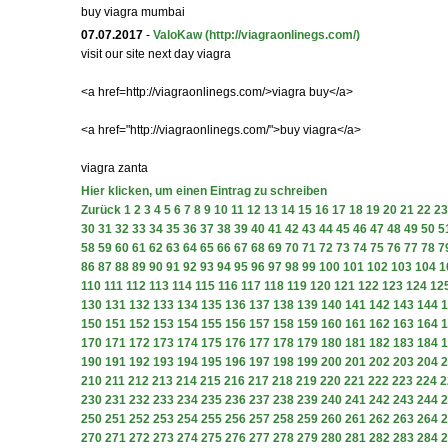
buy viagra mumbai
07.07.2017
-
ValoKaw
(http://viagraonlinegs.com/)
visit our site next day viagra
<a href=http://viagraonlinegs.com/>viagra buy</a>
<a href="http://viagraonlinegs.com/">buy viagra</a>
viagra zanta
Hier klicken, um einen Eintrag zu schreiben
Zurück
1
2
3
4
5
6
7
8
9
10
11
12
13
14
15
16
17
18
19
20
21
22
23
30
31
32
33
34
35
36
37
38
39
40
41
42
43
44
45
46
47
48
49
50
5
58
59
60
61
62
63
64
65
66
67
68
69
70
71
72
73
74
75
76
77
78
7
86
87
88
89
90
91
92
93
94
95
96
97
98
99
100
101
102
103
104
1
110
111
112
113
114
115
116
117
118
119
120
121
122
123
124
12
130
131
132
133
134
135
136
137
138
139
140
141
142
143
144
1
150
151
152
153
154
155
156
157
158
159
160
161
162
163
164
1
170
171
172
173
174
175
176
177
178
179
180
181
182
183
184
1
190
191
192
193
194
195
196
197
198
199
200
201
202
203
204
2
210
211
212
213
214
215
216
217
218
219
220
221
222
223
224
2
230
231
232
233
234
235
236
237
238
239
240
241
242
243
244
2
250
251
252
253
254
255
256
257
258
259
260
261
262
263
264
2
270
271
272
273
274
275
276
277
278
279
280
281
282
283
284
2