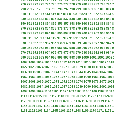
770
771
772
773
774
775
776
777
778
779
780
781
782
783
784
7
790
791
792
793
794
795
796
797
798
799
800
801
802
803
804
8
810
811
812
813
814
815
816
817
818
819
820
821
822
823
824
8
830
831
832
833
834
835
836
837
838
839
840
841
842
843
844
8
850
851
852
853
854
855
856
857
858
859
860
861
862
863
864
8
870
871
872
873
874
875
876
877
878
879
880
881
882
883
884
8
890
891
892
893
894
895
896
897
898
899
900
901
902
903
904
9
910
911
912
913
914
915
916
917
918
919
920
921
922
923
924
9
930
931
932
933
934
935
936
937
938
939
940
941
942
943
944
9
950
951
952
953
954
955
956
957
958
959
960
961
962
963
964
9
970
971
972
973
974
975
976
977
978
979
980
981
982
983
984
9
990
991
992
993
994
995
996
997
998
999
1000
1001
1002
1003
1007
1008
1009
1010
1011
1012
1013
1014
1015
1016
1017
101
1022
1023
1024
1025
1026
1027
1028
1029
1030
1031
1032
103
1037
1038
1039
1040
1041
1042
1043
1044
1045
1046
1047
104
1052
1053
1054
1055
1056
1057
1058
1059
1060
1061
1062
106
1067
1068
1069
1070
1071
1072
1073
1074
1075
1076
1077
107
1082
1083
1084
1085
1086
1087
1088
1089
1090
1091
1092
109
1097
1098
1099
1100
1101
1102
1103
1104
1105
1106
1107
1108
1113
1114
1115
1116
1117
1118
1119
1120
1121
1122
1123
1124
11
1129
1130
1131
1132
1133
1134
1135
1136
1137
1138
1139
1140
1
1145
1146
1147
1148
1149
1150
1151
1152
1153
1154
1155
1156
1
1161
1162
1163
1164
1165
1166
1167
1168
1169
1170
1171
1172
1