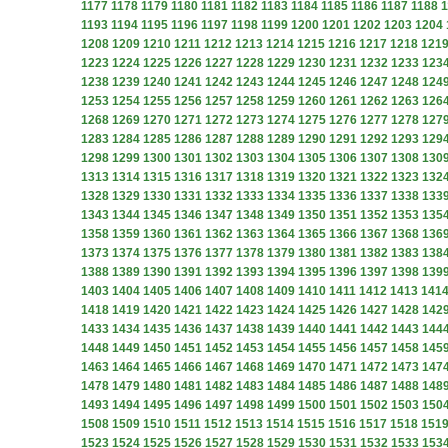
1177
1178
1179
1180
1181
1182
1183
1184
1185
1186
1187
1188
1
1193
1194
1195
1196
1197
1198
1199
1200
1201
1202
1203
1204
1208
1209
1210
1211
1212
1213
1214
1215
1216
1217
1218
121
1223
1224
1225
1226
1227
1228
1229
1230
1231
1232
1233
123
1238
1239
1240
1241
1242
1243
1244
1245
1246
1247
1248
124
1253
1254
1255
1256
1257
1258
1259
1260
1261
1262
1263
126
1268
1269
1270
1271
1272
1273
1274
1275
1276
1277
1278
127
1283
1284
1285
1286
1287
1288
1289
1290
1291
1292
1293
129
1298
1299
1300
1301
1302
1303
1304
1305
1306
1307
1308
130
1313
1314
1315
1316
1317
1318
1319
1320
1321
1322
1323
132
1328
1329
1330
1331
1332
1333
1334
1335
1336
1337
1338
133
1343
1344
1345
1346
1347
1348
1349
1350
1351
1352
1353
135
1358
1359
1360
1361
1362
1363
1364
1365
1366
1367
1368
136
1373
1374
1375
1376
1377
1378
1379
1380
1381
1382
1383
138
1388
1389
1390
1391
1392
1393
1394
1395
1396
1397
1398
139
1403
1404
1405
1406
1407
1408
1409
1410
1411
1412
1413
141
1418
1419
1420
1421
1422
1423
1424
1425
1426
1427
1428
142
1433
1434
1435
1436
1437
1438
1439
1440
1441
1442
1443
144
1448
1449
1450
1451
1452
1453
1454
1455
1456
1457
1458
145
1463
1464
1465
1466
1467
1468
1469
1470
1471
1472
1473
147
1478
1479
1480
1481
1482
1483
1484
1485
1486
1487
1488
148
1493
1494
1495
1496
1497
1498
1499
1500
1501
1502
1503
150
1508
1509
1510
1511
1512
1513
1514
1515
1516
1517
1518
151
1523
1524
1525
1526
1527
1528
1529
1530
1531
1532
1533
153