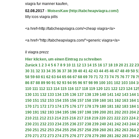
viagra fur manner kaufen,
02.08.2017
-
MoisesKaw
(http://tabcheapviagra.com/)
lilly icos viagra pills
<a href=http://tabcheapviagra.com/>cheap viagra</a>
<a href="http://tabcheapviagra.com/">generic viagra</a>
il viagra prezz
Hier klicken, um einen Eintrag zu schreiben
Zurück
1
2
3
4
5
6
7
8
9
10
11
12
13
14
15
16
17
18
19
20
21
22
23
30
31
32
33
34
35
36
37
38
39
40
41
42
43
44
45
46
47
48
49
50
5
58
59
60
61
62
63
64
65
66
67
68
69
70
71
72
73
74
75
76
77
78
7
86
87
88
89
90
91
92
93
94
95
96
97
98
99
100
101
102
103
104
1
110
111
112
113
114
115
116
117
118
119
120
121
122
123
124
12
130
131
132
133
134
135
136
137
138
139
140
141
142
143
144
1
150
151
152
153
154
155
156
157
158
159
160
161
162
163
164
1
170
171
172
173
174
175
176
177
178
179
180
181
182
183
184
1
190
191
192
193
194
195
196
197
198
199
200
201
202
203
204
2
210
211
212
213
214
215
216
217
218
219
220
221
222
223
224
2
230
231
232
233
234
235
236
237
238
239
240
241
242
243
244
2
250
251
252
253
254
255
256
257
258
259
260
261
262
263
264
2
270
271
272
273
274
275
276
277
278
279
280
281
282
283
284
2