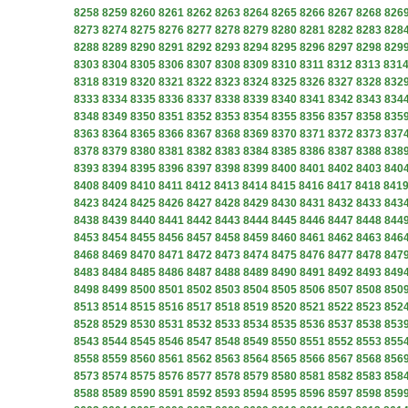
8258
8259
8260
8261
8262
8263
8264
8265
8266
8267
8268
826
8273
8274
8275
8276
8277
8278
8279
8280
8281
8282
8283
828
8288
8289
8290
8291
8292
8293
8294
8295
8296
8297
8298
829
8303
8304
8305
8306
8307
8308
8309
8310
8311
8312
8313
831
8318
8319
8320
8321
8322
8323
8324
8325
8326
8327
8328
832
8333
8334
8335
8336
8337
8338
8339
8340
8341
8342
8343
834
8348
8349
8350
8351
8352
8353
8354
8355
8356
8357
8358
835
8363
8364
8365
8366
8367
8368
8369
8370
8371
8372
8373
837
8378
8379
8380
8381
8382
8383
8384
8385
8386
8387
8388
838
8393
8394
8395
8396
8397
8398
8399
8400
8401
8402
8403
840
8408
8409
8410
8411
8412
8413
8414
8415
8416
8417
8418
841
8423
8424
8425
8426
8427
8428
8429
8430
8431
8432
8433
843
8438
8439
8440
8441
8442
8443
8444
8445
8446
8447
8448
844
8453
8454
8455
8456
8457
8458
8459
8460
8461
8462
8463
846
8468
8469
8470
8471
8472
8473
8474
8475
8476
8477
8478
847
8483
8484
8485
8486
8487
8488
8489
8490
8491
8492
8493
849
8498
8499
8500
8501
8502
8503
8504
8505
8506
8507
8508
850
8513
8514
8515
8516
8517
8518
8519
8520
8521
8522
8523
852
8528
8529
8530
8531
8532
8533
8534
8535
8536
8537
8538
853
8543
8544
8545
8546
8547
8548
8549
8550
8551
8552
8553
855
8558
8559
8560
8561
8562
8563
8564
8565
8566
8567
8568
856
8573
8574
8575
8576
8577
8578
8579
8580
8581
8582
8583
858
8588
8589
8590
8591
8592
8593
8594
8595
8596
8597
8598
859