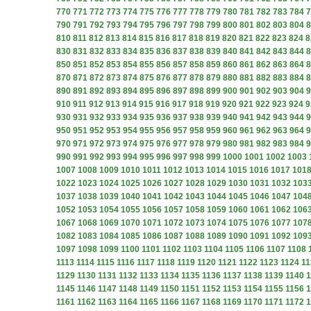
770
771
772
773
774
775
776
777
778
779
780
781
782
783
784
7
790
791
792
793
794
795
796
797
798
799
800
801
802
803
804
8
810
811
812
813
814
815
816
817
818
819
820
821
822
823
824
8
830
831
832
833
834
835
836
837
838
839
840
841
842
843
844
8
850
851
852
853
854
855
856
857
858
859
860
861
862
863
864
8
870
871
872
873
874
875
876
877
878
879
880
881
882
883
884
8
890
891
892
893
894
895
896
897
898
899
900
901
902
903
904
9
910
911
912
913
914
915
916
917
918
919
920
921
922
923
924
9
930
931
932
933
934
935
936
937
938
939
940
941
942
943
944
9
950
951
952
953
954
955
956
957
958
959
960
961
962
963
964
9
970
971
972
973
974
975
976
977
978
979
980
981
982
983
984
9
990
991
992
993
994
995
996
997
998
999
1000
1001
1002
1003
1007
1008
1009
1010
1011
1012
1013
1014
1015
1016
1017
101
1022
1023
1024
1025
1026
1027
1028
1029
1030
1031
1032
103
1037
1038
1039
1040
1041
1042
1043
1044
1045
1046
1047
104
1052
1053
1054
1055
1056
1057
1058
1059
1060
1061
1062
106
1067
1068
1069
1070
1071
1072
1073
1074
1075
1076
1077
107
1082
1083
1084
1085
1086
1087
1088
1089
1090
1091
1092
109
1097
1098
1099
1100
1101
1102
1103
1104
1105
1106
1107
1108
1113
1114
1115
1116
1117
1118
1119
1120
1121
1122
1123
1124
11
1129
1130
1131
1132
1133
1134
1135
1136
1137
1138
1139
1140
1
1145
1146
1147
1148
1149
1150
1151
1152
1153
1154
1155
1156
1
1161
1162
1163
1164
1165
1166
1167
1168
1169
1170
1171
1172
1