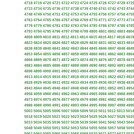
4718
4719
4720
4721
4722
4723
4724
4725
4726
4727
4728
472
4733
4734
4735
4736
4737
4738
4739
4740
4741
4742
4743
474
4748
4749
4750
4751
4752
4753
4754
4755
4756
4757
4758
475
4763
4764
4765
4766
4767
4768
4769
4770
4771
4772
4773
477
4778
4779
4780
4781
4782
4783
4784
4785
4786
4787
4788
478
4793
4794
4795
4796
4797
4798
4799
4800
4801
4802
4803
480
4808
4809
4810
4811
4812
4813
4814
4815
4816
4817
4818
481
4823
4824
4825
4826
4827
4828
4829
4830
4831
4832
4833
483
4838
4839
4840
4841
4842
4843
4844
4845
4846
4847
4848
484
4853
4854
4855
4856
4857
4858
4859
4860
4861
4862
4863
486
4868
4869
4870
4871
4872
4873
4874
4875
4876
4877
4878
487
4883
4884
4885
4886
4887
4888
4889
4890
4891
4892
4893
489
4898
4899
4900
4901
4902
4903
4904
4905
4906
4907
4908
490
4913
4914
4915
4916
4917
4918
4919
4920
4921
4922
4923
492
4928
4929
4930
4931
4932
4933
4934
4935
4936
4937
4938
493
4943
4944
4945
4946
4947
4948
4949
4950
4951
4952
4953
495
4958
4959
4960
4961
4962
4963
4964
4965
4966
4967
4968
496
4973
4974
4975
4976
4977
4978
4979
4980
4981
4982
4983
498
4988
4989
4990
4991
4992
4993
4994
4995
4996
4997
4998
499
5003
5004
5005
5006
5007
5008
5009
5010
5011
5012
5013
501
5018
5019
5020
5021
5022
5023
5024
5025
5026
5027
5028
502
5033
5034
5035
5036
5037
5038
5039
5040
5041
5042
5043
504
5048
5049
5050
5051
5052
5053
5054
5055
5056
5057
5058
505
5063
5064
5065
5066
5067
5068
5069
5070
5071
5072
5073
507