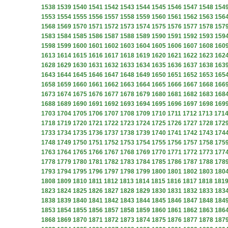
1538
1539
1540
1541
1542
1543
1544
1545
1546
1547
1548
154
1553
1554
1555
1556
1557
1558
1559
1560
1561
1562
1563
156
1568
1569
1570
1571
1572
1573
1574
1575
1576
1577
1578
157
1583
1584
1585
1586
1587
1588
1589
1590
1591
1592
1593
159
1598
1599
1600
1601
1602
1603
1604
1605
1606
1607
1608
160
1613
1614
1615
1616
1617
1618
1619
1620
1621
1622
1623
162
1628
1629
1630
1631
1632
1633
1634
1635
1636
1637
1638
163
1643
1644
1645
1646
1647
1648
1649
1650
1651
1652
1653
165
1658
1659
1660
1661
1662
1663
1664
1665
1666
1667
1668
166
1673
1674
1675
1676
1677
1678
1679
1680
1681
1682
1683
168
1688
1689
1690
1691
1692
1693
1694
1695
1696
1697
1698
169
1703
1704
1705
1706
1707
1708
1709
1710
1711
1712
1713
171
1718
1719
1720
1721
1722
1723
1724
1725
1726
1727
1728
172
1733
1734
1735
1736
1737
1738
1739
1740
1741
1742
1743
174
1748
1749
1750
1751
1752
1753
1754
1755
1756
1757
1758
175
1763
1764
1765
1766
1767
1768
1769
1770
1771
1772
1773
177
1778
1779
1780
1781
1782
1783
1784
1785
1786
1787
1788
178
1793
1794
1795
1796
1797
1798
1799
1800
1801
1802
1803
180
1808
1809
1810
1811
1812
1813
1814
1815
1816
1817
1818
181
1823
1824
1825
1826
1827
1828
1829
1830
1831
1832
1833
183
1838
1839
1840
1841
1842
1843
1844
1845
1846
1847
1848
184
1853
1854
1855
1856
1857
1858
1859
1860
1861
1862
1863
186
1868
1869
1870
1871
1872
1873
1874
1875
1876
1877
1878
187