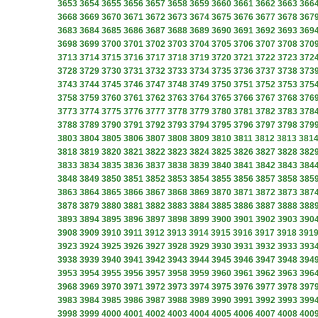
3653
3654
3655
3656
3657
3658
3659
3660
3661
3662
3663
366
3668
3669
3670
3671
3672
3673
3674
3675
3676
3677
3678
367
3683
3684
3685
3686
3687
3688
3689
3690
3691
3692
3693
369
3698
3699
3700
3701
3702
3703
3704
3705
3706
3707
3708
370
3713
3714
3715
3716
3717
3718
3719
3720
3721
3722
3723
372
3728
3729
3730
3731
3732
3733
3734
3735
3736
3737
3738
373
3743
3744
3745
3746
3747
3748
3749
3750
3751
3752
3753
375
3758
3759
3760
3761
3762
3763
3764
3765
3766
3767
3768
376
3773
3774
3775
3776
3777
3778
3779
3780
3781
3782
3783
378
3788
3789
3790
3791
3792
3793
3794
3795
3796
3797
3798
379
3803
3804
3805
3806
3807
3808
3809
3810
3811
3812
3813
381
3818
3819
3820
3821
3822
3823
3824
3825
3826
3827
3828
382
3833
3834
3835
3836
3837
3838
3839
3840
3841
3842
3843
384
3848
3849
3850
3851
3852
3853
3854
3855
3856
3857
3858
385
3863
3864
3865
3866
3867
3868
3869
3870
3871
3872
3873
387
3878
3879
3880
3881
3882
3883
3884
3885
3886
3887
3888
388
3893
3894
3895
3896
3897
3898
3899
3900
3901
3902
3903
390
3908
3909
3910
3911
3912
3913
3914
3915
3916
3917
3918
391
3923
3924
3925
3926
3927
3928
3929
3930
3931
3932
3933
393
3938
3939
3940
3941
3942
3943
3944
3945
3946
3947
3948
394
3953
3954
3955
3956
3957
3958
3959
3960
3961
3962
3963
396
3968
3969
3970
3971
3972
3973
3974
3975
3976
3977
3978
397
3983
3984
3985
3986
3987
3988
3989
3990
3991
3992
3993
399
3998
3999
4000
4001
4002
4003
4004
4005
4006
4007
4008
400