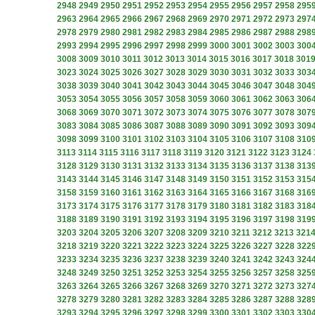
2948
2949
2950
2951
2952
2953
2954
2955
2956
2957
2958
295
2963
2964
2965
2966
2967
2968
2969
2970
2971
2972
2973
297
2978
2979
2980
2981
2982
2983
2984
2985
2986
2987
2988
298
2993
2994
2995
2996
2997
2998
2999
3000
3001
3002
3003
300
3008
3009
3010
3011
3012
3013
3014
3015
3016
3017
3018
301
3023
3024
3025
3026
3027
3028
3029
3030
3031
3032
3033
303
3038
3039
3040
3041
3042
3043
3044
3045
3046
3047
3048
304
3053
3054
3055
3056
3057
3058
3059
3060
3061
3062
3063
306
3068
3069
3070
3071
3072
3073
3074
3075
3076
3077
3078
307
3083
3084
3085
3086
3087
3088
3089
3090
3091
3092
3093
309
3098
3099
3100
3101
3102
3103
3104
3105
3106
3107
3108
310
3113
3114
3115
3116
3117
3118
3119
3120
3121
3122
3123
3124
3128
3129
3130
3131
3132
3133
3134
3135
3136
3137
3138
313
3143
3144
3145
3146
3147
3148
3149
3150
3151
3152
3153
315
3158
3159
3160
3161
3162
3163
3164
3165
3166
3167
3168
316
3173
3174
3175
3176
3177
3178
3179
3180
3181
3182
3183
318
3188
3189
3190
3191
3192
3193
3194
3195
3196
3197
3198
319
3203
3204
3205
3206
3207
3208
3209
3210
3211
3212
3213
321
3218
3219
3220
3221
3222
3223
3224
3225
3226
3227
3228
322
3233
3234
3235
3236
3237
3238
3239
3240
3241
3242
3243
324
3248
3249
3250
3251
3252
3253
3254
3255
3256
3257
3258
325
3263
3264
3265
3266
3267
3268
3269
3270
3271
3272
3273
327
3278
3279
3280
3281
3282
3283
3284
3285
3286
3287
3288
328
3293
3294
3295
3296
3297
3298
3299
3300
3301
3302
3303
330