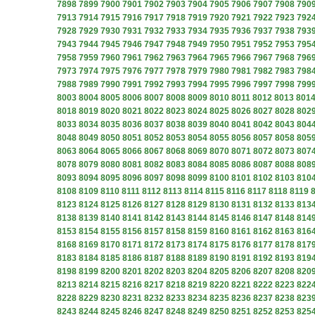
7898
7899
7900
7901
7902
7903
7904
7905
7906
7907
7908
790
7913
7914
7915
7916
7917
7918
7919
7920
7921
7922
7923
792
7928
7929
7930
7931
7932
7933
7934
7935
7936
7937
7938
793
7943
7944
7945
7946
7947
7948
7949
7950
7951
7952
7953
795
7958
7959
7960
7961
7962
7963
7964
7965
7966
7967
7968
796
7973
7974
7975
7976
7977
7978
7979
7980
7981
7982
7983
798
7988
7989
7990
7991
7992
7993
7994
7995
7996
7997
7998
799
8003
8004
8005
8006
8007
8008
8009
8010
8011
8012
8013
801
8018
8019
8020
8021
8022
8023
8024
8025
8026
8027
8028
802
8033
8034
8035
8036
8037
8038
8039
8040
8041
8042
8043
804
8048
8049
8050
8051
8052
8053
8054
8055
8056
8057
8058
805
8063
8064
8065
8066
8067
8068
8069
8070
8071
8072
8073
807
8078
8079
8080
8081
8082
8083
8084
8085
8086
8087
8088
808
8093
8094
8095
8096
8097
8098
8099
8100
8101
8102
8103
810
8108
8109
8110
8111
8112
8113
8114
8115
8116
8117
8118
8119
8123
8124
8125
8126
8127
8128
8129
8130
8131
8132
8133
813
8138
8139
8140
8141
8142
8143
8144
8145
8146
8147
8148
814
8153
8154
8155
8156
8157
8158
8159
8160
8161
8162
8163
816
8168
8169
8170
8171
8172
8173
8174
8175
8176
8177
8178
817
8183
8184
8185
8186
8187
8188
8189
8190
8191
8192
8193
819
8198
8199
8200
8201
8202
8203
8204
8205
8206
8207
8208
820
8213
8214
8215
8216
8217
8218
8219
8220
8221
8222
8223
822
8228
8229
8230
8231
8232
8233
8234
8235
8236
8237
8238
823
8243
8244
8245
8246
8247
8248
8249
8250
8251
8252
8253
825