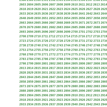
2588
2589
2590
2591
2592
2593
2594
2595
2596
2597
2598
259
2603
2604
2605
2606
2607
2608
2609
2610
2611
2612
2613
261
2618
2619
2620
2621
2622
2623
2624
2625
2626
2627
2628
262
2633
2634
2635
2636
2637
2638
2639
2640
2641
2642
2643
264
2648
2649
2650
2651
2652
2653
2654
2655
2656
2657
2658
265
2663
2664
2665
2666
2667
2668
2669
2670
2671
2672
2673
267
2678
2679
2680
2681
2682
2683
2684
2685
2686
2687
2688
268
2693
2694
2695
2696
2697
2698
2699
2700
2701
2702
2703
270
2708
2709
2710
2711
2712
2713
2714
2715
2716
2717
2718
271
2723
2724
2725
2726
2727
2728
2729
2730
2731
2732
2733
273
2738
2739
2740
2741
2742
2743
2744
2745
2746
2747
2748
274
2753
2754
2755
2756
2757
2758
2759
2760
2761
2762
2763
276
2768
2769
2770
2771
2772
2773
2774
2775
2776
2777
2778
277
2783
2784
2785
2786
2787
2788
2789
2790
2791
2792
2793
279
2798
2799
2800
2801
2802
2803
2804
2805
2806
2807
2808
280
2813
2814
2815
2816
2817
2818
2819
2820
2821
2822
2823
282
2828
2829
2830
2831
2832
2833
2834
2835
2836
2837
2838
283
2843
2844
2845
2846
2847
2848
2849
2850
2851
2852
2853
285
2858
2859
2860
2861
2862
2863
2864
2865
2866
2867
2868
286
2873
2874
2875
2876
2877
2878
2879
2880
2881
2882
2883
288
2888
2889
2890
2891
2892
2893
2894
2895
2896
2897
2898
289
2903
2904
2905
2906
2907
2908
2909
2910
2911
2912
2913
291
2918
2919
2920
2921
2922
2923
2924
2925
2926
2927
2928
292
2933
2934
2935
2936
2937
2938
2939
2940
2941
2942
2943
294