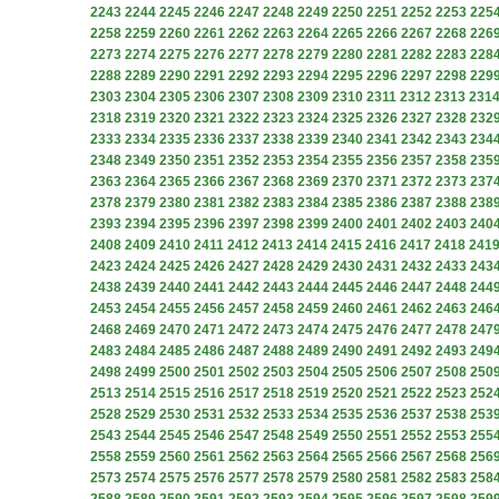
2243
2244
2245
2246
2247
2248
2249
2250
2251
2252
2253
225
2258
2259
2260
2261
2262
2263
2264
2265
2266
2267
2268
226
2273
2274
2275
2276
2277
2278
2279
2280
2281
2282
2283
228
2288
2289
2290
2291
2292
2293
2294
2295
2296
2297
2298
229
2303
2304
2305
2306
2307
2308
2309
2310
2311
2312
2313
231
2318
2319
2320
2321
2322
2323
2324
2325
2326
2327
2328
232
2333
2334
2335
2336
2337
2338
2339
2340
2341
2342
2343
234
2348
2349
2350
2351
2352
2353
2354
2355
2356
2357
2358
235
2363
2364
2365
2366
2367
2368
2369
2370
2371
2372
2373
237
2378
2379
2380
2381
2382
2383
2384
2385
2386
2387
2388
238
2393
2394
2395
2396
2397
2398
2399
2400
2401
2402
2403
240
2408
2409
2410
2411
2412
2413
2414
2415
2416
2417
2418
241
2423
2424
2425
2426
2427
2428
2429
2430
2431
2432
2433
243
2438
2439
2440
2441
2442
2443
2444
2445
2446
2447
2448
244
2453
2454
2455
2456
2457
2458
2459
2460
2461
2462
2463
246
2468
2469
2470
2471
2472
2473
2474
2475
2476
2477
2478
247
2483
2484
2485
2486
2487
2488
2489
2490
2491
2492
2493
249
2498
2499
2500
2501
2502
2503
2504
2505
2506
2507
2508
250
2513
2514
2515
2516
2517
2518
2519
2520
2521
2522
2523
252
2528
2529
2530
2531
2532
2533
2534
2535
2536
2537
2538
253
2543
2544
2545
2546
2547
2548
2549
2550
2551
2552
2553
255
2558
2559
2560
2561
2562
2563
2564
2565
2566
2567
2568
256
2573
2574
2575
2576
2577
2578
2579
2580
2581
2582
2583
258