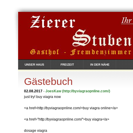
UNSER HAUS
FREIZEIT
IN DER NÄHE
Gästebuch
02.08.2017
-
JoesKaw
(http://byviagraopnline.com/)
just try! buy viagra now
<a href=http://byviagraopnline.com/>buy viagra online</a>
<a href="http://byviagraopnline.com/">buy viagra</a>
dosage viagra