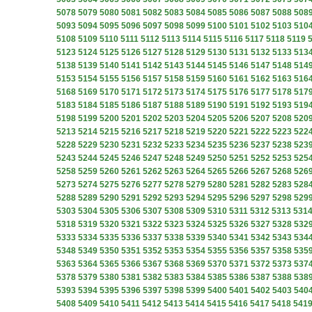
5078
5079
5080
5081
5082
5083
5084
5085
5086
5087
5088
508
5093
5094
5095
5096
5097
5098
5099
5100
5101
5102
5103
510
5108
5109
5110
5111
5112
5113
5114
5115
5116
5117
5118
5119
5123
5124
5125
5126
5127
5128
5129
5130
5131
5132
5133
513
5138
5139
5140
5141
5142
5143
5144
5145
5146
5147
5148
514
5153
5154
5155
5156
5157
5158
5159
5160
5161
5162
5163
516
5168
5169
5170
5171
5172
5173
5174
5175
5176
5177
5178
517
5183
5184
5185
5186
5187
5188
5189
5190
5191
5192
5193
519
5198
5199
5200
5201
5202
5203
5204
5205
5206
5207
5208
520
5213
5214
5215
5216
5217
5218
5219
5220
5221
5222
5223
522
5228
5229
5230
5231
5232
5233
5234
5235
5236
5237
5238
523
5243
5244
5245
5246
5247
5248
5249
5250
5251
5252
5253
525
5258
5259
5260
5261
5262
5263
5264
5265
5266
5267
5268
526
5273
5274
5275
5276
5277
5278
5279
5280
5281
5282
5283
528
5288
5289
5290
5291
5292
5293
5294
5295
5296
5297
5298
529
5303
5304
5305
5306
5307
5308
5309
5310
5311
5312
5313
531
5318
5319
5320
5321
5322
5323
5324
5325
5326
5327
5328
532
5333
5334
5335
5336
5337
5338
5339
5340
5341
5342
5343
534
5348
5349
5350
5351
5352
5353
5354
5355
5356
5357
5358
535
5363
5364
5365
5366
5367
5368
5369
5370
5371
5372
5373
537
5378
5379
5380
5381
5382
5383
5384
5385
5386
5387
5388
538
5393
5394
5395
5396
5397
5398
5399
5400
5401
5402
5403
540
5408
5409
5410
5411
5412
5413
5414
5415
5416
5417
5418
541