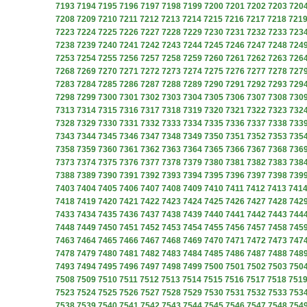
7193
7194
7195
7196
7197
7198
7199
7200
7201
7202
7203
720
7208
7209
7210
7211
7212
7213
7214
7215
7216
7217
7218
721
7223
7224
7225
7226
7227
7228
7229
7230
7231
7232
7233
723
7238
7239
7240
7241
7242
7243
7244
7245
7246
7247
7248
724
7253
7254
7255
7256
7257
7258
7259
7260
7261
7262
7263
726
7268
7269
7270
7271
7272
7273
7274
7275
7276
7277
7278
727
7283
7284
7285
7286
7287
7288
7289
7290
7291
7292
7293
729
7298
7299
7300
7301
7302
7303
7304
7305
7306
7307
7308
730
7313
7314
7315
7316
7317
7318
7319
7320
7321
7322
7323
732
7328
7329
7330
7331
7332
7333
7334
7335
7336
7337
7338
733
7343
7344
7345
7346
7347
7348
7349
7350
7351
7352
7353
735
7358
7359
7360
7361
7362
7363
7364
7365
7366
7367
7368
736
7373
7374
7375
7376
7377
7378
7379
7380
7381
7382
7383
738
7388
7389
7390
7391
7392
7393
7394
7395
7396
7397
7398
739
7403
7404
7405
7406
7407
7408
7409
7410
7411
7412
7413
741
7418
7419
7420
7421
7422
7423
7424
7425
7426
7427
7428
742
7433
7434
7435
7436
7437
7438
7439
7440
7441
7442
7443
744
7448
7449
7450
7451
7452
7453
7454
7455
7456
7457
7458
745
7463
7464
7465
7466
7467
7468
7469
7470
7471
7472
7473
747
7478
7479
7480
7481
7482
7483
7484
7485
7486
7487
7488
748
7493
7494
7495
7496
7497
7498
7499
7500
7501
7502
7503
750
7508
7509
7510
7511
7512
7513
7514
7515
7516
7517
7518
751
7523
7524
7525
7526
7527
7528
7529
7530
7531
7532
7533
753
7538
7539
7540
7541
7542
7543
7544
7545
7546
7547
7548
754