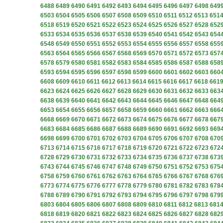
6488
6489
6490
6491
6492
6493
6494
6495
6496
6497
6498
649
6503
6504
6505
6506
6507
6508
6509
6510
6511
6512
6513
651
6518
6519
6520
6521
6522
6523
6524
6525
6526
6527
6528
652
6533
6534
6535
6536
6537
6538
6539
6540
6541
6542
6543
654
6548
6549
6550
6551
6552
6553
6554
6555
6556
6557
6558
655
6563
6564
6565
6566
6567
6568
6569
6570
6571
6572
6573
657
6578
6579
6580
6581
6582
6583
6584
6585
6586
6587
6588
658
6593
6594
6595
6596
6597
6598
6599
6600
6601
6602
6603
660
6608
6609
6610
6611
6612
6613
6614
6615
6616
6617
6618
661
6623
6624
6625
6626
6627
6628
6629
6630
6631
6632
6633
663
6638
6639
6640
6641
6642
6643
6644
6645
6646
6647
6648
664
6653
6654
6655
6656
6657
6658
6659
6660
6661
6662
6663
666
6668
6669
6670
6671
6672
6673
6674
6675
6676
6677
6678
667
6683
6684
6685
6686
6687
6688
6689
6690
6691
6692
6693
669
6698
6699
6700
6701
6702
6703
6704
6705
6706
6707
6708
670
6713
6714
6715
6716
6717
6718
6719
6720
6721
6722
6723
672
6728
6729
6730
6731
6732
6733
6734
6735
6736
6737
6738
673
6743
6744
6745
6746
6747
6748
6749
6750
6751
6752
6753
675
6758
6759
6760
6761
6762
6763
6764
6765
6766
6767
6768
676
6773
6774
6775
6776
6777
6778
6779
6780
6781
6782
6783
678
6788
6789
6790
6791
6792
6793
6794
6795
6796
6797
6798
679
6803
6804
6805
6806
6807
6808
6809
6810
6811
6812
6813
681
6818
6819
6820
6821
6822
6823
6824
6825
6826
6827
6828
682