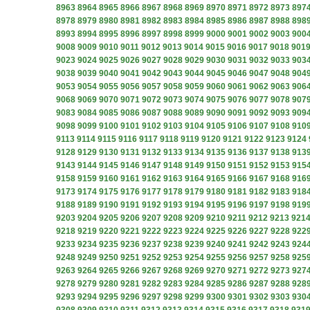
8963
8964
8965
8966
8967
8968
8969
8970
8971
8972
8973
897
8978
8979
8980
8981
8982
8983
8984
8985
8986
8987
8988
898
8993
8994
8995
8996
8997
8998
8999
9000
9001
9002
9003
900
9008
9009
9010
9011
9012
9013
9014
9015
9016
9017
9018
901
9023
9024
9025
9026
9027
9028
9029
9030
9031
9032
9033
903
9038
9039
9040
9041
9042
9043
9044
9045
9046
9047
9048
904
9053
9054
9055
9056
9057
9058
9059
9060
9061
9062
9063
906
9068
9069
9070
9071
9072
9073
9074
9075
9076
9077
9078
907
9083
9084
9085
9086
9087
9088
9089
9090
9091
9092
9093
909
9098
9099
9100
9101
9102
9103
9104
9105
9106
9107
9108
910
9113
9114
9115
9116
9117
9118
9119
9120
9121
9122
9123
9124
9128
9129
9130
9131
9132
9133
9134
9135
9136
9137
9138
913
9143
9144
9145
9146
9147
9148
9149
9150
9151
9152
9153
915
9158
9159
9160
9161
9162
9163
9164
9165
9166
9167
9168
916
9173
9174
9175
9176
9177
9178
9179
9180
9181
9182
9183
918
9188
9189
9190
9191
9192
9193
9194
9195
9196
9197
9198
919
9203
9204
9205
9206
9207
9208
9209
9210
9211
9212
9213
921
9218
9219
9220
9221
9222
9223
9224
9225
9226
9227
9228
922
9233
9234
9235
9236
9237
9238
9239
9240
9241
9242
9243
924
9248
9249
9250
9251
9252
9253
9254
9255
9256
9257
9258
925
9263
9264
9265
9266
9267
9268
9269
9270
9271
9272
9273
927
9278
9279
9280
9281
9282
9283
9284
9285
9286
9287
9288
928
9293
9294
9295
9296
9297
9298
9299
9300
9301
9302
9303
930