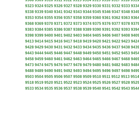
9308
9309
9310
9311
9312
9313
9314
9315
9316
9317
9318
931
9323
9324
9325
9326
9327
9328
9329
9330
9331
9332
9333
933
9338
9339
9340
9341
9342
9343
9344
9345
9346
9347
9348
934
9353
9354
9355
9356
9357
9358
9359
9360
9361
9362
9363
936
9368
9369
9370
9371
9372
9373
9374
9375
9376
9377
9378
937
9383
9384
9385
9386
9387
9388
9389
9390
9391
9392
9393
939
9398
9399
9400
9401
9402
9403
9404
9405
9406
9407
9408
940
9413
9414
9415
9416
9417
9418
9419
9420
9421
9422
9423
942
9428
9429
9430
9431
9432
9433
9434
9435
9436
9437
9438
943
9443
9444
9445
9446
9447
9448
9449
9450
9451
9452
9453
945
9458
9459
9460
9461
9462
9463
9464
9465
9466
9467
9468
946
9473
9474
9475
9476
9477
9478
9479
9480
9481
9482
9483
948
9488
9489
9490
9491
9492
9493
9494
9495
9496
9497
9498
949
9503
9504
9505
9506
9507
9508
9509
9510
9511
9512
9513
951
9518
9519
9520
9521
9522
9523
9524
9525
9526
9527
9528
952
9533
9534
9535
9536
9537
9538
9539
9540
9541
9542
9543
954