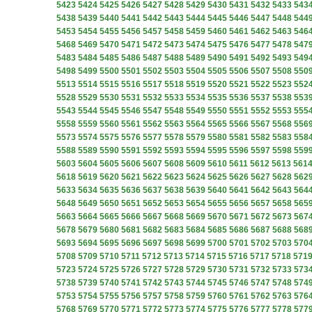
5423
5424
5425
5426
5427
5428
5429
5430
5431
5432
5433
543
5438
5439
5440
5441
5442
5443
5444
5445
5446
5447
5448
544
5453
5454
5455
5456
5457
5458
5459
5460
5461
5462
5463
546
5468
5469
5470
5471
5472
5473
5474
5475
5476
5477
5478
547
5483
5484
5485
5486
5487
5488
5489
5490
5491
5492
5493
549
5498
5499
5500
5501
5502
5503
5504
5505
5506
5507
5508
550
5513
5514
5515
5516
5517
5518
5519
5520
5521
5522
5523
552
5528
5529
5530
5531
5532
5533
5534
5535
5536
5537
5538
553
5543
5544
5545
5546
5547
5548
5549
5550
5551
5552
5553
555
5558
5559
5560
5561
5562
5563
5564
5565
5566
5567
5568
556
5573
5574
5575
5576
5577
5578
5579
5580
5581
5582
5583
558
5588
5589
5590
5591
5592
5593
5594
5595
5596
5597
5598
559
5603
5604
5605
5606
5607
5608
5609
5610
5611
5612
5613
561
5618
5619
5620
5621
5622
5623
5624
5625
5626
5627
5628
562
5633
5634
5635
5636
5637
5638
5639
5640
5641
5642
5643
564
5648
5649
5650
5651
5652
5653
5654
5655
5656
5657
5658
565
5663
5664
5665
5666
5667
5668
5669
5670
5671
5672
5673
567
5678
5679
5680
5681
5682
5683
5684
5685
5686
5687
5688
568
5693
5694
5695
5696
5697
5698
5699
5700
5701
5702
5703
570
5708
5709
5710
5711
5712
5713
5714
5715
5716
5717
5718
571
5723
5724
5725
5726
5727
5728
5729
5730
5731
5732
5733
573
5738
5739
5740
5741
5742
5743
5744
5745
5746
5747
5748
574
5753
5754
5755
5756
5757
5758
5759
5760
5761
5762
5763
576
5768
5769
5770
5771
5772
5773
5774
5775
5776
5777
5778
577