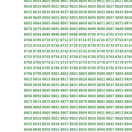
8603
8604
8605
8606
8607
8608
8609
8610
8611
8612
8613
861
8618
8619
8620
8621
8622
8623
8624
8625
8626
8627
8628
862
8633
8634
8635
8636
8637
8638
8639
8640
8641
8642
8643
864
8648
8649
8650
8651
8652
8653
8654
8655
8656
8657
8658
865
8663
8664
8665
8666
8667
8668
8669
8670
8671
8672
8673
867
8678
8679
8680
8681
8682
8683
8684
8685
8686
8687
8688
868
8693
8694
8695
8696
8697
8698
8699
8700
8701
8702
8703
870
8708
8709
8710
8711
8712
8713
8714
8715
8716
8717
8718
871
8723
8724
8725
8726
8727
8728
8729
8730
8731
8732
8733
873
8738
8739
8740
8741
8742
8743
8744
8745
8746
8747
8748
874
8753
8754
8755
8756
8757
8758
8759
8760
8761
8762
8763
876
8768
8769
8770
8771
8772
8773
8774
8775
8776
8777
8778
877
8783
8784
8785
8786
8787
8788
8789
8790
8791
8792
8793
879
8798
8799
8800
8801
8802
8803
8804
8805
8806
8807
8808
880
8813
8814
8815
8816
8817
8818
8819
8820
8821
8822
8823
882
8828
8829
8830
8831
8832
8833
8834
8835
8836
8837
8838
883
8843
8844
8845
8846
8847
8848
8849
8850
8851
8852
8853
885
8858
8859
8860
8861
8862
8863
8864
8865
8866
8867
8868
886
8873
8874
8875
8876
8877
8878
8879
8880
8881
8882
8883
888
8888
8889
8890
8891
8892
8893
8894
8895
8896
8897
8898
889
8903
8904
8905
8906
8907
8908
8909
8910
8911
8912
8913
891
8918
8919
8920
8921
8922
8923
8924
8925
8926
8927
8928
892
8933
8934
8935
8936
8937
8938
8939
8940
8941
8942
8943
894
8948
8949
8950
8951
8952
8953
8954
8955
8956
8957
8958
895