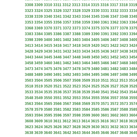
3308
3309
3310
3311
3312
3313
3314
3315
3316
3317
3318
331
3323
3324
3325
3326
3327
3328
3329
3330
3331
3332
3333
333
3338
3339
3340
3341
3342
3343
3344
3345
3346
3347
3348
334
3353
3354
3355
3356
3357
3358
3359
3360
3361
3362
3363
336
3368
3369
3370
3371
3372
3373
3374
3375
3376
3377
3378
337
3383
3384
3385
3386
3387
3388
3389
3390
3391
3392
3393
339
3398
3399
3400
3401
3402
3403
3404
3405
3406
3407
3408
340
3413
3414
3415
3416
3417
3418
3419
3420
3421
3422
3423
342
3428
3429
3430
3431
3432
3433
3434
3435
3436
3437
3438
343
3443
3444
3445
3446
3447
3448
3449
3450
3451
3452
3453
345
3458
3459
3460
3461
3462
3463
3464
3465
3466
3467
3468
346
3473
3474
3475
3476
3477
3478
3479
3480
3481
3482
3483
348
3488
3489
3490
3491
3492
3493
3494
3495
3496
3497
3498
349
3503
3504
3505
3506
3507
3508
3509
3510
3511
3512
3513
351
3518
3519
3520
3521
3522
3523
3524
3525
3526
3527
3528
352
3533
3534
3535
3536
3537
3538
3539
3540
3541
3542
3543
354
3548
3549
3550
3551
3552
3553
3554
3555
3556
3557
3558
355
3563
3564
3565
3566
3567
3568
3569
3570
3571
3572
3573
357
3578
3579
3580
3581
3582
3583
3584
3585
3586
3587
3588
358
3593
3594
3595
3596
3597
3598
3599
3600
3601
3602
3603
360
3608
3609
3610
3611
3612
3613
3614
3615
3616
3617
3618
361
3623
3624
3625
3626
3627
3628
3629
3630
3631
3632
3633
363
3638
3639
3640
3641
3642
3643
3644
3645
3646
3647
3648
364