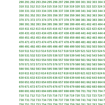
290
291
292
293
294
295
296
297
298
299
300
301
302
303
304
3
310
311
312
313
314
315
316
317
318
319
320
321
322
323
324
3
330
331
332
333
334
335
336
337
338
339
340
341
342
343
344
3
350
351
352
353
354
355
356
357
358
359
360
361
362
363
364
3
370
371
372
373
374
375
376
377
378
379
380
381
382
383
384
3
390
391
392
393
394
395
396
397
398
399
400
401
402
403
404
4
410
411
412
413
414
415
416
417
418
419
420
421
422
423
424
4
430
431
432
433
434
435
436
437
438
439
440
441
442
443
444
4
450
451
452
453
454
455
456
457
458
459
460
461
462
463
464
4
470
471
472
473
474
475
476
477
478
479
480
481
482
483
484
4
490
491
492
493
494
495
496
497
498
499
500
501
502
503
504
5
510
511
512
513
514
515
516
517
518
519
520
521
522
523
524
5
530
531
532
533
534
535
536
537
538
539
540
541
542
543
544
5
550
551
552
553
554
555
556
557
558
559
560
561
562
563
564
5
570
571
572
573
574
575
576
577
578
579
580
581
582
583
584
5
590
591
592
593
594
595
596
597
598
599
600
601
602
603
604
6
610
611
612
613
614
615
616
617
618
619
620
621
622
623
624
6
630
631
632
633
634
635
636
637
638
639
640
641
642
643
644
6
650
651
652
653
654
655
656
657
658
659
660
661
662
663
664
6
670
671
672
673
674
675
676
677
678
679
680
681
682
683
684
6
690
691
692
693
694
695
696
697
698
699
700
701
702
703
704
7
710
711
712
713
714
715
716
717
718
719
720
721
722
723
724
7
730
731
732
733
734
735
736
737
738
739
740
741
742
743
744
7
750
751
752
753
754
755
756
757
758
759
760
761
762
763
764
7