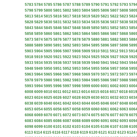
5783
5784
5785
5786
5787
5788
5789
5790
5791
5792
5793
579
5798
5799
5800
5801
5802
5803
5804
5805
5806
5807
5808
580
5813
5814
5815
5816
5817
5818
5819
5820
5821
5822
5823
582
5828
5829
5830
5831
5832
5833
5834
5835
5836
5837
5838
583
5843
5844
5845
5846
5847
5848
5849
5850
5851
5852
5853
585
5858
5859
5860
5861
5862
5863
5864
5865
5866
5867
5868
586
5873
5874
5875
5876
5877
5878
5879
5880
5881
5882
5883
588
5888
5889
5890
5891
5892
5893
5894
5895
5896
5897
5898
589
5903
5904
5905
5906
5907
5908
5909
5910
5911
5912
5913
591
5918
5919
5920
5921
5922
5923
5924
5925
5926
5927
5928
592
5933
5934
5935
5936
5937
5938
5939
5940
5941
5942
5943
594
5948
5949
5950
5951
5952
5953
5954
5955
5956
5957
5958
595
5963
5964
5965
5966
5967
5968
5969
5970
5971
5972
5973
597
5978
5979
5980
5981
5982
5983
5984
5985
5986
5987
5988
598
5993
5994
5995
5996
5997
5998
5999
6000
6001
6002
6003
600
6008
6009
6010
6011
6012
6013
6014
6015
6016
6017
6018
601
6023
6024
6025
6026
6027
6028
6029
6030
6031
6032
6033
603
6038
6039
6040
6041
6042
6043
6044
6045
6046
6047
6048
604
6053
6054
6055
6056
6057
6058
6059
6060
6061
6062
6063
606
6068
6069
6070
6071
6072
6073
6074
6075
6076
6077
6078
607
6083
6084
6085
6086
6087
6088
6089
6090
6091
6092
6093
609
6098
6099
6100
6101
6102
6103
6104
6105
6106
6107
6108
610
6113
6114
6115
6116
6117
6118
6119
6120
6121
6122
6123
6124