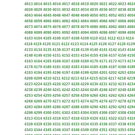
4013
4014
4015
4016
4017
4018
4019
4020
4021
4022
4023
402
4028
4029
4030
4031
4032
4033
4034
4035
4036
4037
4038
403
4043
4044
4045
4046
4047
4048
4049
4050
4051
4052
4053
405
4058
4059
4060
4061
4062
4063
4064
4065
4066
4067
4068
406
4073
4074
4075
4076
4077
4078
4079
4080
4081
4082
4083
408
4088
4089
4090
4091
4092
4093
4094
4095
4096
4097
4098
409
4103
4104
4105
4106
4107
4108
4109
4110
4111
4112
4113
4114
4118
4119
4120
4121
4122
4123
4124
4125
4126
4127
4128
4129
4133
4134
4135
4136
4137
4138
4139
4140
4141
4142
4143
414
4148
4149
4150
4151
4152
4153
4154
4155
4156
4157
4158
415
4163
4164
4165
4166
4167
4168
4169
4170
4171
4172
4173
417
4178
4179
4180
4181
4182
4183
4184
4185
4186
4187
4188
418
4193
4194
4195
4196
4197
4198
4199
4200
4201
4202
4203
420
4208
4209
4210
4211
4212
4213
4214
4215
4216
4217
4218
421
4223
4224
4225
4226
4227
4228
4229
4230
4231
4232
4233
423
4238
4239
4240
4241
4242
4243
4244
4245
4246
4247
4248
424
4253
4254
4255
4256
4257
4258
4259
4260
4261
4262
4263
426
4268
4269
4270
4271
4272
4273
4274
4275
4276
4277
4278
427
4283
4284
4285
4286
4287
4288
4289
4290
4291
4292
4293
429
4298
4299
4300
4301
4302
4303
4304
4305
4306
4307
4308
430
4313
4314
4315
4316
4317
4318
4319
4320
4321
4322
4323
432
4328
4329
4330
4331
4332
4333
4334
4335
4336
4337
4338
433
4343
4344
4345
4346
4347
4348
4349
4350
4351
4352
4353
435