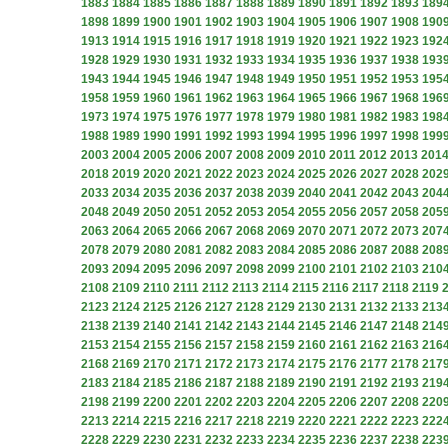
1883
1884
1885
1886
1887
1888
1889
1890
1891
1892
1893
189
1898
1899
1900
1901
1902
1903
1904
1905
1906
1907
1908
190
1913
1914
1915
1916
1917
1918
1919
1920
1921
1922
1923
192
1928
1929
1930
1931
1932
1933
1934
1935
1936
1937
1938
193
1943
1944
1945
1946
1947
1948
1949
1950
1951
1952
1953
195
1958
1959
1960
1961
1962
1963
1964
1965
1966
1967
1968
196
1973
1974
1975
1976
1977
1978
1979
1980
1981
1982
1983
198
1988
1989
1990
1991
1992
1993
1994
1995
1996
1997
1998
199
2003
2004
2005
2006
2007
2008
2009
2010
2011
2012
2013
201
2018
2019
2020
2021
2022
2023
2024
2025
2026
2027
2028
202
2033
2034
2035
2036
2037
2038
2039
2040
2041
2042
2043
204
2048
2049
2050
2051
2052
2053
2054
2055
2056
2057
2058
205
2063
2064
2065
2066
2067
2068
2069
2070
2071
2072
2073
207
2078
2079
2080
2081
2082
2083
2084
2085
2086
2087
2088
208
2093
2094
2095
2096
2097
2098
2099
2100
2101
2102
2103
210
2108
2109
2110
2111
2112
2113
2114
2115
2116
2117
2118
2119
2123
2124
2125
2126
2127
2128
2129
2130
2131
2132
2133
213
2138
2139
2140
2141
2142
2143
2144
2145
2146
2147
2148
214
2153
2154
2155
2156
2157
2158
2159
2160
2161
2162
2163
216
2168
2169
2170
2171
2172
2173
2174
2175
2176
2177
2178
217
2183
2184
2185
2186
2187
2188
2189
2190
2191
2192
2193
219
2198
2199
2200
2201
2202
2203
2204
2205
2206
2207
2208
220
2213
2214
2215
2216
2217
2218
2219
2220
2221
2222
2223
222
2228
2229
2230
2231
2232
2233
2234
2235
2236
2237
2238
223