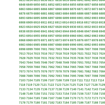
6833
6834
6835
6836
6837
6838
6839
6840
6841
6842
6843
684
6848
6849
6850
6851
6852
6853
6854
6855
6856
6857
6858
685
6863
6864
6865
6866
6867
6868
6869
6870
6871
6872
6873
687
6878
6879
6880
6881
6882
6883
6884
6885
6886
6887
6888
688
6893
6894
6895
6896
6897
6898
6899
6900
6901
6902
6903
690
6908
6909
6910
6911
6912
6913
6914
6915
6916
6917
6918
691
6923
6924
6925
6926
6927
6928
6929
6930
6931
6932
6933
693
6938
6939
6940
6941
6942
6943
6944
6945
6946
6947
6948
694
6953
6954
6955
6956
6957
6958
6959
6960
6961
6962
6963
696
6968
6969
6970
6971
6972
6973
6974
6975
6976
6977
6978
697
6983
6984
6985
6986
6987
6988
6989
6990
6991
6992
6993
699
6998
6999
7000
7001
7002
7003
7004
7005
7006
7007
7008
700
7013
7014
7015
7016
7017
7018
7019
7020
7021
7022
7023
702
7028
7029
7030
7031
7032
7033
7034
7035
7036
7037
7038
703
7043
7044
7045
7046
7047
7048
7049
7050
7051
7052
7053
705
7058
7059
7060
7061
7062
7063
7064
7065
7066
7067
7068
706
7073
7074
7075
7076
7077
7078
7079
7080
7081
7082
7083
708
7088
7089
7090
7091
7092
7093
7094
7095
7096
7097
7098
709
7103
7104
7105
7106
7107
7108
7109
7110
7111
7112
7113
7114
7118
7119
7120
7121
7122
7123
7124
7125
7126
7127
7128
7129
7133
7134
7135
7136
7137
7138
7139
7140
7141
7142
7143
714
7148
7149
7150
7151
7152
7153
7154
7155
7156
7157
7158
715
7163
7164
7165
7166
7167
7168
7169
7170
7171
7172
7173
717
7178
7179
7180
7181
7182
7183
7184
7185
7186
7187
7188
718