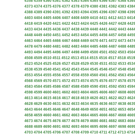
4358
4359
4360
4361
4362
4363
4364
4365
4366
4367
4368
436
4373
4374
4375
4376
4377
4378
4379
4380
4381
4382
4383
438
4388
4389
4390
4391
4392
4393
4394
4395
4396
4397
4398
439
4403
4404
4405
4406
4407
4408
4409
4410
4411
4412
4413
441
4418
4419
4420
4421
4422
4423
4424
4425
4426
4427
4428
442
4433
4434
4435
4436
4437
4438
4439
4440
4441
4442
4443
444
4448
4449
4450
4451
4452
4453
4454
4455
4456
4457
4458
445
4463
4464
4465
4466
4467
4468
4469
4470
4471
4472
4473
447
4478
4479
4480
4481
4482
4483
4484
4485
4486
4487
4488
448
4493
4494
4495
4496
4497
4498
4499
4500
4501
4502
4503
450
4508
4509
4510
4511
4512
4513
4514
4515
4516
4517
4518
451
4523
4524
4525
4526
4527
4528
4529
4530
4531
4532
4533
453
4538
4539
4540
4541
4542
4543
4544
4545
4546
4547
4548
454
4553
4554
4555
4556
4557
4558
4559
4560
4561
4562
4563
456
4568
4569
4570
4571
4572
4573
4574
4575
4576
4577
4578
457
4583
4584
4585
4586
4587
4588
4589
4590
4591
4592
4593
459
4598
4599
4600
4601
4602
4603
4604
4605
4606
4607
4608
460
4613
4614
4615
4616
4617
4618
4619
4620
4621
4622
4623
462
4628
4629
4630
4631
4632
4633
4634
4635
4636
4637
4638
463
4643
4644
4645
4646
4647
4648
4649
4650
4651
4652
4653
465
4658
4659
4660
4661
4662
4663
4664
4665
4666
4667
4668
466
4673
4674
4675
4676
4677
4678
4679
4680
4681
4682
4683
468
4688
4689
4690
4691
4692
4693
4694
4695
4696
4697
4698
469
4703
4704
4705
4706
4707
4708
4709
4710
4711
4712
4713
471