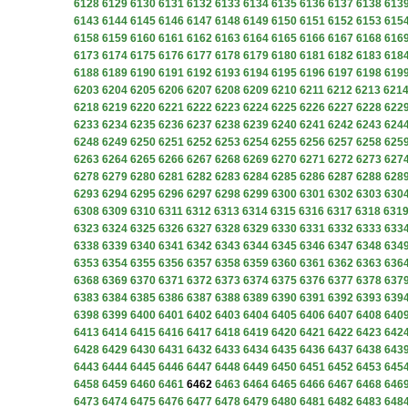
6128
6129
6130
6131
6132
6133
6134
6135
6136
6137
6138
613
6143
6144
6145
6146
6147
6148
6149
6150
6151
6152
6153
615
6158
6159
6160
6161
6162
6163
6164
6165
6166
6167
6168
616
6173
6174
6175
6176
6177
6178
6179
6180
6181
6182
6183
618
6188
6189
6190
6191
6192
6193
6194
6195
6196
6197
6198
619
6203
6204
6205
6206
6207
6208
6209
6210
6211
6212
6213
621
6218
6219
6220
6221
6222
6223
6224
6225
6226
6227
6228
622
6233
6234
6235
6236
6237
6238
6239
6240
6241
6242
6243
624
6248
6249
6250
6251
6252
6253
6254
6255
6256
6257
6258
625
6263
6264
6265
6266
6267
6268
6269
6270
6271
6272
6273
627
6278
6279
6280
6281
6282
6283
6284
6285
6286
6287
6288
628
6293
6294
6295
6296
6297
6298
6299
6300
6301
6302
6303
630
6308
6309
6310
6311
6312
6313
6314
6315
6316
6317
6318
631
6323
6324
6325
6326
6327
6328
6329
6330
6331
6332
6333
633
6338
6339
6340
6341
6342
6343
6344
6345
6346
6347
6348
634
6353
6354
6355
6356
6357
6358
6359
6360
6361
6362
6363
636
6368
6369
6370
6371
6372
6373
6374
6375
6376
6377
6378
637
6383
6384
6385
6386
6387
6388
6389
6390
6391
6392
6393
639
6398
6399
6400
6401
6402
6403
6404
6405
6406
6407
6408
640
6413
6414
6415
6416
6417
6418
6419
6420
6421
6422
6423
642
6428
6429
6430
6431
6432
6433
6434
6435
6436
6437
6438
643
6443
6444
6445
6446
6447
6448
6449
6450
6451
6452
6453
645
6458
6459
6460
6461
6462
6463
6464
6465
6466
6467
6468
646
6473
6474
6475
6476
6477
6478
6479
6480
6481
6482
6483
648