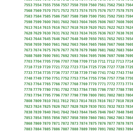
7553
7554
7555
7556
7557
7558
7559
7560
7561
7562
7563
756
7568
7569
7570
7571
7572
7573
7574
7575
7576
7577
7578
757
7583
7584
7585
7586
7587
7588
7589
7590
7591
7592
7593
759
7598
7599
7600
7601
7602
7603
7604
7605
7606
7607
7608
760
7613
7614
7615
7616
7617
7618
7619
7620
7621
7622
7623
762
7628
7629
7630
7631
7632
7633
7634
7635
7636
7637
7638
763
7643
7644
7645
7646
7647
7648
7649
7650
7651
7652
7653
765
7658
7659
7660
7661
7662
7663
7664
7665
7666
7667
7668
766
7673
7674
7675
7676
7677
7678
7679
7680
7681
7682
7683
768
7688
7689
7690
7691
7692
7693
7694
7695
7696
7697
7698
769
7703
7704
7705
7706
7707
7708
7709
7710
7711
7712
7713
771
7718
7719
7720
7721
7722
7723
7724
7725
7726
7727
7728
772
7733
7734
7735
7736
7737
7738
7739
7740
7741
7742
7743
774
7748
7749
7750
7751
7752
7753
7754
7755
7756
7757
7758
775
7763
7764
7765
7766
7767
7768
7769
7770
7771
7772
7773
777
7778
7779
7780
7781
7782
7783
7784
7785
7786
7787
7788
778
7793
7794
7795
7796
7797
7798
7799
7800
7801
7802
7803
780
7808
7809
7810
7811
7812
7813
7814
7815
7816
7817
7818
781
7823
7824
7825
7826
7827
7828
7829
7830
7831
7832
7833
783
7838
7839
7840
7841
7842
7843
7844
7845
7846
7847
7848
784
7853
7854
7855
7856
7857
7858
7859
7860
7861
7862
7863
786
7868
7869
7870
7871
7872
7873
7874
7875
7876
7877
7878
787
7883
7884
7885
7886
7887
7888
7889
7890
7891
7892
7893
789